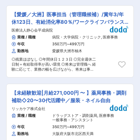
認証機関との対応業務 ・薬事に関連する相談業務
様々な事情で事務職としての経験から離れていた
・国内外の薬事規制に関する情報収集 ・医療機器
が、安定した業界で改めてキャリアを積んでいき
品質管理関連業務 ・医療機器製造販売業及び製造
たい方 ■法人組織構成について： ・従業員数…
【愛媛／大洲】医事担当（管理職候補）/賞年3/年
業に関するライセンス管理 ■当社の特徴：
160名+当直夜間85名＝245名 ・平均年齢、年齢
◇「先生とその患者に喜ばれたい。更に社員、取
休123日、有給消化率80％/ワークライフバランス
層…30〜40歳代 ■当法人について： プライムコ
引先に喜んでもらえる会社になりたい」という考
ーストみなとみらいクリニック、川口駅前クリニ
◎
医療法人静心会平成病院
えのもと、デンタルケア製品の開発／製造／販売
ック、富士見台通りクリニック、西蒲田医科歯科
を中心に様々な事業を展開しながら発展を遂げて
業種 / 職種
病院・大学病院・クリニック
,
医療事務
クリニックほか計6院を運営しています。 ■当法
います。 ◇2000年1月、当社は歯科関連製品を
人の魅力 ・6クリニック4事業所展開の安定事業
年収
350万円
~
499万円
扱う商社として設立しました。「使い勝手の良
・医療知識と経営感覚を兼ね備え、業績改善と事
さ」を重視した商品開発、企画から製造、販売ま
勤務地
愛媛県大洲市柚木
業拡大を推進できる環境 ・駅近で通いやすく、日
で一貫して手掛ける体制が特徴です。低価格／高
勤中心で負担少 ・コミュニケーション能力を活か
◎残業ほぼなし ◎年間休日１２３日 ◎完全週休二
品質の商品は、全国およそ6万5千軒の歯科医院に
し、医師・看護師・スタッフとの良好な関係を構
日制＋有給取得率が高い環境 ◎将来は管理職へ 経
納品され、歯科業界での歯ブラシ販売本数、また
築できる 変更の範囲：会社の定める業務
験に応じて、業務の幅を広げながら、将来は事務
歯科通販売上高ではトップクラスのシェアを誇り
（医事）部門の管理職を目指していただけます。
ます。徹底した顧客第一主義を貫き、業界トップ
◎市内唯一の精神科病院 × 堅実経営 地域医療を支
クラスのビジネス基盤を築いてきました。 変更の
える中核として、安定した運営基盤のもと落ち着
範囲：会社の定める業務
いて長く働けます。 ■職務概要：医療事務 病院
【未経験歓迎|月給271,000円 〜 】薬局事務・調剤
の医事課業務をお任せします。ご経験に応じて担
当領域を決定します。 ■職務詳細： ・外来・入
補助◇20〜30代活躍中／服装・ネイル自由
院の受付、会計、患者様対応（丁寧な説明・ご案
リッカケア株式会社
内） ・診療報酬請求業務（レセプト）（点検・返
戻／査定対応含む） ・入退院関連の事務手続き、
業種 / 職種
ドラッグストア・調剤薬局
,
医療事務
書類作成・管理 ・医師・看護部・相談室等との連
一般事務・アシスタント
携（精神科特有の運用も含め、院内調整） ・各種
年収
350万円
~
499万円
加算・算定要件の確認、運用の見直し（経験に応
勤務地
大阪府大阪市北区西天満
じて） （将来的に）新人育成、業務フロー改善、
医事課運営補助（医事主任候補） ※医事経験があ