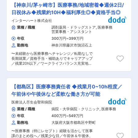
ャーや看護師資格が必須のお仕事ですので業界経
2.機会の均等、インクルージョン、差別の撤廃 3.
【神奈川/茅ヶ崎市】医療事務/地域密着◆週休2日/
験のある方で資格を活かして働きたい方歓迎です
健康、安全、暴力の撤廃 4.教育と研修 5.事業開
♪ ■業務詳細： ◇月曜：内勤事務 介護保険認定に
日祝休み◆残業約10H◆福利厚生◎◆資格手当◎
発、サプライチェーン、マーケティング活動 6.地
関する担当主治医からの意見書・区役所や調査機
域におけるリーダーシップと参画 7.透明性、成果
インターハート株式会社
関の調査票のチェック、審査会に参加するにあた
の測定、報告
っての資料作成をします。 ◇火曜〜金曜：審査会
業種 / 職種
調剤薬局・ドラッグストア
,
医療事務
前回の審査会の内容を確認し、必要なデータの入
営業事務・アシスタント
力や審査会資料の作成をします。フォーマットに
年収
300万円
~
399万円
応じて作成をしますので難しい内容ではありませ
勤務地
神奈川県藤沢市鵠沼石上
んのでご安心ください。 17：00以降に各区役所
に外出の上、審査会に参加し、チェックシートに
〜未経験から医療事務へチャレンジ／転勤なしで
則って議事録をとります。 ■働き方 未経験から
長期就業／資格手当・補助ありでキャリアアップ
でも丁寧な研修があり、安心して業務を習得でき
／残業20h以下／ワークライフバランス充実地域
ます。 働きやすい環境で、土日祝休み、残業は月
に密着した「かかりつけ薬局」、海の近くにある
10時間以内、転勤なしといった条件も充実してい
調剤薬局で店舗づくりにこだわり〜 ■業務内容
ます。 ■魅力： ◎看護師またはケアマネジャー資
・受付業務 ・レセコン入力 ・保険請求業務 ・会
格が活かせる事務のお仕事です。 ◎弊社社員が常
計業務 ・OTC発注販売業務 ・薬剤師の補助 ・雑
駐＆指導体制万全なので、安心してスタートでき
【都島区】医療事務責任者 ◆残業月0~10h程度／
務 ・病院や施設の営業業務 など ■働き方： ・
ます。 ◎現場勤務をリタイヤされた方や事務職に
残業時間は平均20h以下となっており、ワークラ
午前休や午後休など柔軟な働き方が可能
チャレンジしたい方におすすめです。 ■特徴／や
イフバランスを保ちながら就業していくことが可
りがい： ・チームワークが良く、にぎやかな雰囲
医療法人尽生会聖和病院
能な環境です。 ・転勤が発生しないため、湘南エ
気です。 ・マニュアルが用意されており、質問し
リアにて長く安定的な就業をしたい方にとっては
業種 / 職種
病院・大学病院・クリニック
,
医療事務
やすい環境にあります。 ・世の中の役に立つ実感
最適な環境です。 ■充実の制度 ・資格手当や資
があります。 ・周りに同じ業務ではたらく人がい
年収
400万円
~
549万円
格取得のための補助も負担いたします。 現在在籍
ます。 変更の範囲：会社の定める業務
しているメンバーは登録販売員や業務に活きる資
勤務地
大阪府大阪市都島区中野町
格を取得されているメンバーが多く在籍してお
〜医療事務（特にレセプト）経験を活かして医事
り、資格としてスキルやキャリアアップにつなげ
課のまとめ役へ／残業少な目／午前休＆午後休、
ていくことが可能な環境です。 ■同社の魅力：