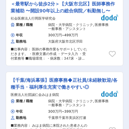
科・心療内科／眼科／耳鼻咽喉科／皮膚科／泌尿
績）と働き続けやすい職場環境です。 ・スギ薬局
＜最寄駅から徒歩2分＞【大阪市北区】医師事務作
も積極的に推進しています。 変更の範囲：会社の
器科／小児科 ■サービス形態： 調剤薬局／在宅
の店内商品10〜30％OFFの社員割引もあり◎ ・
定める業務
サービス ■当社について： 保険薬局だけでな
業補助 〜開設90年以上の総合病院／転勤無し〜
子ども手当の支給あり。子育て家庭にも優しい企
く、有料老人ホームや訪問看護ステーションなど
業です。 ■当社について： ・創業から一貫して
社会医療法人行岡医学研究会
を運営する、医療・介護・福祉の3本のビジネス
「調剤併設型ドラッグストア」として、関東・中
の柱を持つ「健康の総合商社」です。東証プライ
業種 / 職種
病院・大学病院・クリニック
,
医療事務
部・関西・北陸で2330店舗（2026/03現在）を
ム上場のシップヘルスケアホールディングスのグ
一般事務・アシスタント
展開しているスギ薬局。現在も年100店舗という
ループ企業でもあり、安定した環境の中で長く働
圧倒的なスケールで出店するなど、さらに順調に
年収
300万円
~
499万円
くことができます。 また、当社は次世代の薬局の
事業拡大中です。 ・中途入社者への理解があり馴
勤務地
大阪府大阪市北区浮田
あるべき形を見据えて、20年以上前から在宅医療
染みやすく、各種研修や受入体制も整っておりま
に取り組んでおり、今後の超高齢社会に対しても
す。仕事と子育ての両立支援はもちろん、ライフ
■仕事内容： 医師の事務作業をサポートしていた
ビジネスとして十分な準備ができている会社で
スタイルに合わせて働く勤務地の範囲を限定でき
だきます。 ・医療文書の作成 ・データ入力 ・受
す。 ■やりがいは地域貢献： 地元に根づいた薬
る「勤務地限定制度」をはじめ、長く働くための
付業務等 ■職場環境： ・病床数：347床 ・診療
局を運営しているため、地元の患者様に多くご利
様々な制度があります。 ・トータルヘルスケア戦
科：内科、消化器科、リウマチ科、外科、整形外
用をいただいている環境です。患者様対応や薬剤
略として、地域生活の病気予防〜健康管理まで、
科、脳神経外科、皮膚科、泌尿器科、小児科、眼
師サポートを通じ、「ありがとう」の言葉をもら
障害サポートできる体制を構築中です。PB商品の
科、 耳鼻咽喉科、リハビリテーション
えることがやりがいです。地域から多くの「あり
海外事業展開やスマホアプリ連携などのDX戦略
科、放射線科、歯科、歯科口腔外科、麻酔科 ・現
がとう」を一緒に集めましょう ■ライフステージ
【千葉/海浜幕張】医療事務◆正社員/未経験歓迎/各
も積極的に推進しています。 変更の範囲：会社の
場の年齢層：20代、30代 ■職場環境の整備につ
の変化があっても安心して働ける会社： ・当社の
定める業務
いて： ・2012年12月1日、国内の医療機関として
種手当・福利厚生充実で働きやすい◎
社員が転職活動をしなくていい環境を作る。そん
は初めて国連が提唱する企業の行動範囲「女性の
な思いから、様々な福利厚生や待遇をご用意して
医療法人社団誠仁会みはま病院
エンパワーメント原則」に署名しました。 従来よ
います。仕事もプライベートも充実できる環境を
り女性が働きやすく、活躍できる職場環境整備に
業種 / 職種
病院・大学病院・クリニック
,
医療事務
作った結果、新卒3年定着率95.5％となりまし
努めてまいりましたが、本原則に署名することに
一般事務・アシスタント
た。 変更の範囲：会社の定める業務
より、今後も継続的に女性が意欲をもって活躍で
年収
300万円
~
399万円
きる職場環境の整備に取り組みます。 ・参考：
勤務地
千葉県千葉市美浜区打瀬
「女性のエンパワーメント原則」の7原則 1.トッ
プのリーダーシップによるジェンダー平等の推進
■業務内容： みはま病院に来院された患者さんの
2.機会の均等、インクルージョン、差別の撤廃 3.