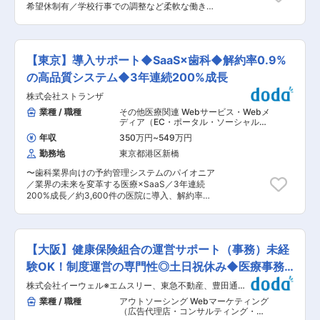
希望休制有／学校行事での調整など柔軟な働き方
・サポートをする職種の場合、月給が少なくなっ
が出来ます〜 ■担当業務：医事課(医療事務)責任
てしまうなどの現象が生じやすいですが、当社で
者 ■具体的な業務内容： ・医事管理業務 ・レセ
は、従業員ファーストのため、賞与の分を月給に
プト業務 ・スタッフ管理 ・受付業務 ・人材育
回し、ひと月当たりの給与総額が多くなるような
成、マネジメント ・医療支援部長への報連相 及
取り組みなども柔軟に可能です。 ■店舗の特徴：
【東京】導入サポート◆SaaS×歯科◆解約率0.9%
び 各課との連携が必要となります。 ■配属部
各店鋪ともにかかりつけ薬局として様々な医療機
署・組織構成：医療支援部は女性部長(50代)を筆
の高品質システム◆3年連続200%成長
関より処方箋を受け付けています。30年間で藤
頭に検査課、薬剤課、コメディカル課、医事課に
沢、茅ヶ崎の4店鋪合計で約40万人分のカルテを
株式会社ストランザ
より構成されています。 医事課では20〜50代の
保持しており、地域医療に努めています。全国す
10名（女性9名、男性1名）が活躍中です。 ■特
業種 / 職種
その他医療関連 Webサービス・Webメ
べての医療機関より発行された処方箋を、まごこ
徴・魅力：残業少な目、9〜17時の業務時間。希
ディア（EC・ポータル・ソーシャル）
,
ろを込めて受付しています。なかでも「あやみ薬
望休にてお休みの調整や午前休や午後休など半日
医療事務 テクニカルサポート・カスタ
局」では、未病やセルフメディケーション、小児
年収
350万円
~
549万円
マーサポート（IT製品）
休暇がある為、柔軟な働き方が出来ます。 ■当ポ
科から在宅〜ターミナルケアまで全ての世代にお
勤務地
東京都港区新橋
ジションの魅力： 勤務時間は9〜17時、残業は少
いて薬の専門家として役に立ち、臨床薬理学に根
なく月0〜10時間程度です。さらに有給消化率
ざした質の高い地域に密着した薬局を目指してい
〜歯科業界向けの予約管理システムのパイオニア
90％以上と働きやすい環境です。医療支援部部長
ます。加速する少子高齢社会、ネットやTVにあふ
／業界の未来を変革する医療×SaaS／3年連続
により働き方改革を断行。改革前は残業時間が多
れるあやふやな医療情報や健康情報、広がる麻薬
200%成長／約3,600件の医院に導入、解約率
かった医療支援部内全体でほとんどなくなりまし
や危険ドラッグ、スポーツにおけるドーピングな
0.9%〜 ■概要： ・自社開発の業務効率化システ
た。 ■当院の特徴： ・聖和病院は昭和62年開
ど、様々なテーマに正面から向き合い、人への思
ム「Apotool＆Box」を導入する歯科医院様が、
院。病床数122床、地域一般病床28床、地域包括
いを形にしていく薬のプロフェッショナル集団と
日々の業務においてスムーズにご活用いただける
ケア病床21床、回復期リハビリ病床41床、医療療
して地域に貢献していきたいと考えています。 変
よう、操作方法やデータ移行等についてご説明、
養病床32床からなケアミックス型の病院です。
【大阪】健康保険組合の運営サポート（事務）未経
更の範囲：会社の定める業務
サポートする業務です。 ・歯科医院では「やりた
変更の範囲：会社の定める業務
いこと」がたくさんあります。そして私達のシス
験OK！制度運営の専門性◎土日祝休み◆医療事務
テムの強みは「便利で使いやすいシステム」であ
歓迎◎
株式会社イーウェル※エムスリー、東急不動産、豊田通商
ること。 ・歯科医院の悩みを解決するために、ど
システムズ出資会社
のようにサポートすれば顧客体験を向上させるカ
業種 / 職種
アウトソーシング Webマーケティング
スタマーエクスペリエンスを提供出来るかを考
（広告代理店・コンサルティング・制