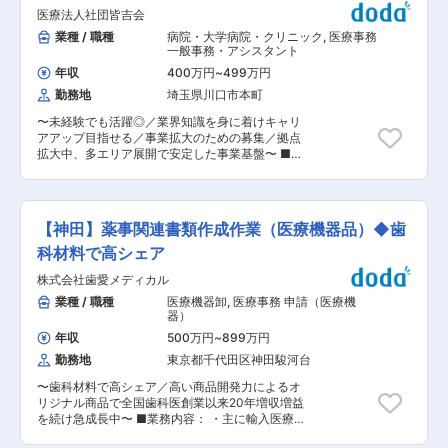
応・関係業者対応 ＜診療科＞ 一般内科・循環器
見交換がしやすい環境です。職場内はチームワー
医療法人社団皆吉会
内科・糖尿病/内分泌内科・消化器内科・呼吸器内
クを大切にしています。 ・人数 12人 男女比＝
科・泌尿器科・皮膚科・健診センター ＜医療検
業種 / 職種
病院・大学病院・クリニック
,
医療事務
6：4 ・年齢 20代〜（平均年齢40代後半） ★
査装置＞ 一般レントゲン・マンモグラフィ・
一般事務・アシスタント
医療事務未経験者も活躍しています！ ■当院につ
CT・内視鏡・超音波・心電図・ ホルター心電図
いて 当院は昭和36年創立という歴史の中で精神
年収
400万円
~
499万円
＜使用機器＞ ・電子カルテ・医事コンピュータ：
科医療と真摯に向き合ってきました。何らかの不
勤務地
埼玉県川口市本町
富士通社製 ・院内審査支援システム べてらん君
安やストレスを抱えた患者さんに適切なサポート
■組織構成 医事課は2名で構成されております。
ができるよう新しい医療を取り入れながら、地域
〜未経験でも活躍◎／業界知識を身に着けキャリ
■求める人物像 当院での評価は業務達成度と社会
社会とつながり、患者さんの社会復帰にお役に立
アアップ目指せる／事業拡大のための募集／拠点
人基礎力の総合評価となっております。 医事課職
てるよう努力しております。当院は自然の恵みを
拡大中、多エリア展開で安定した事業基盤〜 ■業
員は受付で当院の顔となります。受診者への対応
得られる素晴らしい環境にあり、療養環境にも恵
務概要： 医療法人社団皆吉会は、訪問診療を主体
はもちろんですが、円滑な診療を進行していくた
まれています。 変更の範囲：会社の定める業務
とする医療法人です。運営する事業所でさらに訪
めに医師や職員同士への気遣いや積極的なコミュ
問診療を広げていくために、同行する相談員を募
ニケーションが行える方にご入職いただきたいと
集します。 相談員には、契約業務をはじめとした
考えております。 ■当社の魅力 六本木ヒルズ内
【神田】薬事関連書類作成作業（医療機器品）◆歯
各種事務作業、診療同行などをお任せします。将
に位置し、大学病院レベルの最新医療機器と専門
来的にはメンバーの育成をお任せするリーダーや
科材料で高シェア
医による16診療科を完備。一般外来と人間ドッ
管理職も目指せます。 ■業務詳細： ・訪問診療
ク・健診が連携し、スピーディかつ正確な診断を
株式会社歯愛メディカル
導入に関する家族説明、契約、初診日程調整など
提供。電子カルテやWEB予約による利便性、患者
・施設支配人・ケアマネージャー・生活相談員と
業種 / 職種
医療機器卸
,
医療事務 申請（医療機
と医師の信頼関係を重視した「医療ジブンゴト
の連携業務 ・入院受入れ病院、調剤薬局との連携
器）
化」推進も特長です。 変更の範囲：会社の定める
業務 ・訪問診療同行（運転業務・備品運搬・カル
業務
年収
500万円
~
899万円
テ代行入力等） ・カルテ、処方箋、各種書類の作
勤務地
東京都千代田区神田駿河台
成補助 ・その他関連業務 ■当ポジションの魅力
職種・業界未経験でも運転に抵抗が無い方であれ
〜歯科材料で高シェア／高い商品開発力によるオ
ば、安定性の高い医療業界でのキャリアをスター
リジナル商品で全国歯科医創業以来20年増収増益
トできるポジションです。 〜こんな方におすす
を続け急成長中〜 ■業務内容： ・主に輸入医療
め〜 ◎夜間の運転業務が多く、経験を活かしつつ
機器や化粧品等の薬事申請業務 ・PMDAや第三者
生活リズムを整えたい方 ◎ライフイベントなど