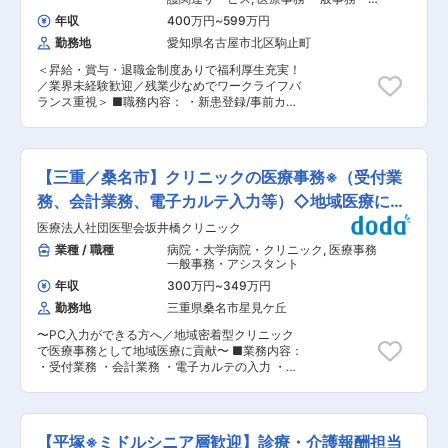
社員インタビュー※ https://yusta.net/interview-
アシスタント
年収
400万円
~
599万円
staff/ ■充実した研修制度： 最初の1カ月は先輩と
勤務地
愛知県名古屋市北区駒止町
のマンツーマンで仕事を覚えていただきます。 そ
の後は専任教育担当と相談係が2カ月〜1年ほど、
＜昇給・賞与・退職金制度ありで福利厚生充実！
状況に合わせてサポートしますので、あなたのペ
／業界未経験歓迎／残業少なめでワークライフバ
ースに合わせてじっくりと研修を進めていくこと
ランス重視＞ ■職務内容： ・新患登録/事前カル
が可能です。 分からなくなったときに見直せるよ
テ作成 ・患者データ管理 ・医療物品の管理/発注/
う、細かい対応方法などはすべてマニュアル化さ
準備 ・受電対応 ・書類作成 ・院内外との連携 な
れています！ ■多彩なキャリアパス： 一定の経
ど ※専用システム、電子カルテを使用します
験やスキルが身についてきたら、クリニックの事
(Salesforce、モバカル、WebORCA等) ■入社後
務長やメンバーの育成、資格を取ってカウンセリ
【三重／桑名市】クリニックの医療事務※（受付業
の流れ まずは実務を通してバックオフィス業務を
ング業務にあたるなどあなたの希望に応じてさま
ご理解いただき、並行して医療保険や介護保険制
務、会計業務、電子カルテ入力等）◇地域医療に貢
ざまなキャリアの道に進むことができます。 ■組
度、訪問診療の仕組みを把握いただきます。 将来
織構成： ・男女問わず幅広い年齢層の社員が活躍
献◎
医療法人社団医聖会坂井橋クリニック
的には事務部のマネージャーを目指していただき
中！ ・クリニックには20〜30名スタッフがお
ます。 ■将来的にお任せしたい業務 事務職とい
業種 / 職種
病院・大学病院・クリニック
,
医療事務
り、受付は常に6〜7名程在籍しております。落ち
うとサポートのイメージが先行しますが、同院で
一般事務・アシスタント
ついていて穏やかな協調性が多いスタッフが多い
は縁の下の力持ちとなり、診療チームを支えると
です。 ・受付スタッフの9割が未経験からのスタ
年収
300万円
~
349万円
ても重要なポジションです。毎年昇給の機会があ
ート！ ＜＜先輩社員の前職の一例＞＞ 営業職／
勤務地
三重県桑名市星見ケ丘
り、キャリアアップできる職場環境です。ただ業
携帯販売員／塾講師／飲食やアパレルの接客販売
務をこなすのではなく、訪問診療の現場を思い描
／介護職／エステティシャン／ネイリスト／ITエ
〜PC入力ができる方へ／地域密着型クリニック
き、理解して業務を進めることが重要になります
ンジニア など ■同クリニックについて： 「マ
で医療事務として地域医療に貢献〜 ■業務内容：
ので、優先順位をつけることや、部門内外含め俯
ンガでわかる診療内科」でおなじみ首都圏最大級
・受付業務 ・会計業務 ・電子カルテの入力 ・診
瞰して業務を把握するスキルを身につけることが
の心療内科・精神科専門医療機関を運営しており
療報酬の請求 ・電話応対 ・院内清掃 ■当院につ
できます。 ■組織構成： 配属先の事務部は総勢
ます。 同クリニックは、カウンセリングを重視し
いて： 開院以来、4代にわたり地域の皆様の健康
15名です。組織をまとめていただけることを期待
た心療内科・精神科です。新宿・渋谷・池袋・上
を支え続けてまいりました。小さなお子様からご
しており、組織改善ができる方を重視しておりま
野・秋葉原の各駅から徒歩0分の距離にあるのが
高齢の方まで、幅広い年代の方々にご利用いただ
す。 ■働きやすい環境： ・出勤日はシフト制で
【平塚※ミドルシニア層歓迎】診療・介護報酬担当
特徴です。 変更の範囲：会社の定める業務
いております。都市部のように多くの診療科がそ