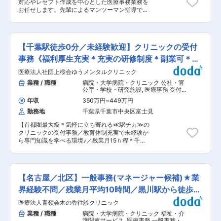
対応やレセプト作成を中心とした医療事務業務を
健康、安全、暴力の撤廃 4.教育と研修 5.事業開
お任せします。先輩によるマンツーマン指導で優
発、サプライチェーン、マーケティング活動 6.地
しく丁寧に教えるのでご安心して働いていただく
域におけるリーダーシップと参画 7.透明性、成果
ことができます。病棟クラークや外来の看護師と
の測定、報告
も連携して業務を進めていきます。 ■業務詳細：
・受付／会計業務 ・レセプト作成業務：電子カル
【千葉駅徒歩0分／未経験歓迎】クリニックの受付
テ(ソフトマックス)から処置処方内容を取り込
み、それを元にレセプトを作成。ほかのスタッフ
事務《福利厚生充実＊充実の研修制度＊副業可＊正
とダブルチェック。 ・入院時のオリエンテーショ
社員》
医療法人社団上桜会ゆうメンタルクリニック
ン：入院される患者さんへ、書類の案内や持ち物
の確認などを実施。 ■当法人について： 誠仁会
業種 / 職種
病院・大学病院・クリニック 公社・官
は1975年の設立以来、泌尿器科と透析医療を通し
公庁・学校・研究施設
,
医療事務 受付
て地域医療に貢献してきました。現在の誠仁会は
一般事務・アシスタント
年収
350万円
~
449万円
みはま病院（本院）と3つの分院よりなりますが
勤務地
千葉県千葉市中央区富士見
すべての施設が電子カルテで結ばれており、施設
間の情報共有により透析導入、通院による維持透
【首都圏最大級＊気軽に立ち寄れる≪駅チカ≫の
析および入院による合併症への対応が一貫して提
クリニックの受付事務／教育体制充実で未経験か
供できる体制になっています。 誠仁会設立当初か
ら専門知識を学べる環境♪／残業月15ｈ程＊千葉
らの理念は、「現時点で、自分たちができる最良
駅から徒歩0分と抜群のアクセス】 精神科・心療
の医療を患者さんに提供し続けてゆく」であり、
内科のクリニックでの事務受付として以下の業務
そのために常日頃、切磋琢磨し、研究・開発し続
をお任せ致します。 ■具体的な仕事内容： ・問
けています。 常に優秀な人材を集め、優秀なスタ
診業務（来院時の患者さまの受付・電話対応・予
ッフを育て、最新の医療技能を磨き、それをささ
【名古屋／北区】一般事務(マネージャー候補)★業
約確認、カルテ作成の事務業務など） ・会計業務
える最新の機器を現場に導入し続けております。
（処方箋のお渡し、各種書類の説明、次回の予約
界経験不問／残業月平均10時間／黒川駅から徒歩5
また、高齢化も含め日々変わる患者さんの医療ニ
対応など） ・秘書業務（医師のサポート、診察室
ーズに柔軟に対応、心に寄り添った医療提供をい
分
医療法人青嶺会木の香往診クリニック
にて会話内容の記録など） 年次や年齢に関わら
たします。 変更の範囲：会社の定める業務
ず、スタッフ一人ひとりの意見や提案にしっかり
業種 / 職種
病院・大学病院・クリニック 福祉・介
耳を傾けるフラットな社風が根付いています。 ※
護関連サービス
,
医療事務 一般事務・