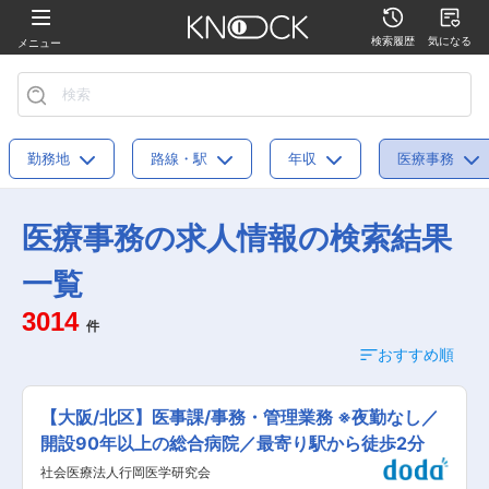
検索履歴
気になる
メニュー
勤務地
路線・駅
年収
医療事務
医療事務の求人情報の検索結果
一覧
3014
件
おすすめ順
【大阪/北区】医事課/事務・管理業務 ※夜勤なし／
開設90年以上の総合病院／最寄り駅から徒歩2分
社会医療法人行岡医学研究会