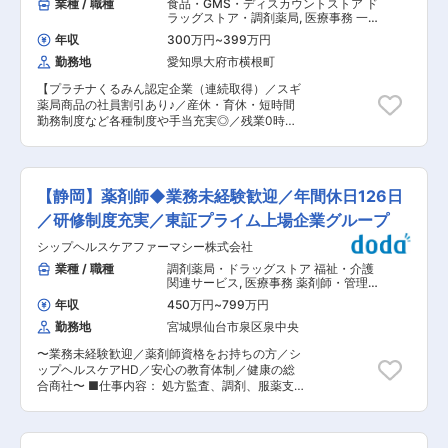
業種 / 職種
食品・GMS・ディスカウントストア ド
西区鳳西町1‐72-10 JR「鳳」駅から徒歩8分）
お会計」をお任せします。 ・発注、期限管理、廃
ラッグストア・調剤薬局
,
医療事務 一
・リッカケア訪問薬局塚口ラボ（兵庫県尼崎市南
棄処理 ・レセプト請求 ・在宅調剤お届け対応
般事務・アシスタント
塚口町1-9-12 阪急「塚口駅」から徒歩6分） ・
年収
300万円
~
399万円
など ＜ポジションの魅力＞ ◇働きやすい環境 ・
リッカケア訪問薬局大日ラボ（大阪府守口市八雲
勤務地
愛知県大府市横根町
残業ほぼ無し！残業の改善意識は非常に高く、社
中町1丁目11-30 谷町線「守口駅」から徒歩9
員全体に生産性向上の意識が根付いています。 ・
分）
【プラチナくるみん認定企業（連続取得）／スギ
全店舗社員が年2回4連休を取得しており、旅行に
薬局商品の社員割引あり♪／産休・育休・短時間
行くなどお休みの充実も叶います。 ◇充実の制度
勤務制度など各種制度や手当充実◎／残業0時間
／福利厚生 ・出産や介護休暇はもちろん、育児休
想定でWLB◎／4連休の取得も可能】 ◇東証プラ
暇については法令よりも充実した期間をご用意。
イム上場のスギ薬局が展開する阪神調剤薬局に
小学校6年生終了までの時短勤務も可能です。ま
て、調剤薬局内での受付業務・処方箋入力などの
た男性の育児休暇取得率も50％以上（22年度実
業務を行う薬局事務を募集します。 ■業務内容：
績）と働き続けやすい職場環境です。 ・スギ薬局
【静岡】薬剤師◆業務未経験歓迎／年間休日126日
・受付業務（相談対応、不足薬対応、おくすり手
の店内商品10〜30％OFFの社員割引もあり◎ ・
帳紹介） ・薬局管理（クリンリネス、荷受け、開
／研修制度充実／東証プライム上場企業グループ
子ども手当の支給あり。子育て家庭にも優しい企
閉局業務） ・金銭管理（日次債権管理） ・調剤
業です。 ■当社について： ・創業から一貫して
シップヘルスケアファーマシー株式会社
補助（受付〜お会計まで） ※調剤補助業務は「処
「調剤併設型ドラッグストア」として、関東・中
方せん受付→ 処方せん情報入力→調剤準備行為→
業種 / 職種
調剤薬局・ドラッグストア 福祉・介護
部・関西・北陸で2330店舗（2026/03現在）を
お会計」をお任せします。 ・発注、期限管理、廃
関連サービス
,
医療事務 薬剤師・管理
展開しているスギ薬局。現在も年100店舗という
棄処理 ・レセプト請求 ・在宅調剤お届け対応
薬剤師
圧倒的なスケールで出店するなど、さらに順調に
年収
450万円
~
799万円
など ＜ポジションの魅力＞ ◇働きやすい環境 ・
事業拡大中です。 ・中途入社者への理解があり馴
勤務地
宮城県仙台市泉区泉中央
残業ほぼ無し！残業の改善意識は非常に高く、社
染みやすく、各種研修や受入体制も整っておりま
員全体に生産性向上の意識が根付いています。 ・
す。仕事と子育ての両立支援はもちろん、ライフ
〜業務未経験歓迎／薬剤師資格をお持ちの方／シ
全店舗社員が年2回4連休を取得しており、旅行に
スタイルに合わせて働く勤務地の範囲を限定でき
ップヘルスケアHD／安心の教育体制／健康の総
行くなどお休みの充実も叶います。 ◇充実の制度
る「勤務地限定制度」をはじめ、長く働くための
合商社〜 ■仕事内容： 処方監査、調剤、服薬支
／福利厚生 ・出産や介護休暇はもちろん、育児休
様々な制度があります。 ・トータルヘルスケア戦
援、薬歴管理、在宅業務、OTC販売など ■診療科
暇については法令よりも充実した期間をご用意。
略として、地域生活の病気予防〜健康管理まで、
目： 一般内科／消化器内科／循環器内科／呼吸器
小学校6年生終了までの時短勤務も可能です。ま
障害サポートできる体制を構築中です。PB商品の
内科／神経内科／脳神経外科／整形外科／精神
た男性の育児休暇取得率も50％以上（22年度実
海外事業展開やスマホアプリ連携などのDX戦略