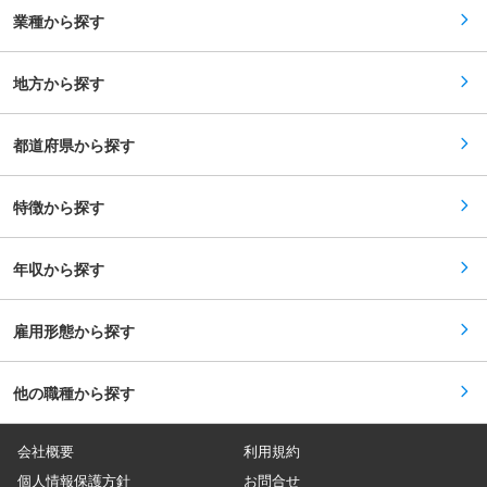
す。 ■仕事のやりがい 元々別会社でやっていた
業種から探す
業務を社内で内製化することになった業務のた
め、新たに立ち上げるレセプト関連部署を牽引し
ていただけるリーダー候補を募集しています。新
しい部署の立ち上げフェーズだからこそ、業務フ
地方から探す
ローの構築や組織づくりにも主体的に関わること
ができます。 また、ご経験を活かしながら、チー
ム全体のレベルアップや後進育成にもお力添えい
都道府県から探す
ただければ幸いです。「これまでの経験を活かし
て、より大きな裁量を持って活躍したい」「組織
づくりや人材育成にも挑戦したい」 という方にぴ
ったりの環境です。 ■当社の福利厚生： ・置き
特徴から探す
配型の社食あり！100〜300円で利用できるメニ
ューをご用意しています。 ・クリニック外来の受
診料無料！（ご本人および対象範囲内のご家族）
年収から探す
変更の範囲：会社の定める業務
雇用形態から探す
他の職種から探す
会社概要
利用規約
個人情報保護方針
お問合せ