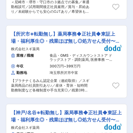
＜尼崎市・堺市・守口市の３拠点での募集／車通
ればキャッチアップできるよう引継ぎ・フォロー
勤相談可／試用期間後正社員雇用／賞与・昇給あ
を行います。 ■入職後は：まずは外来業務からス
り／未経験からでも安心のOJTあり／希望休も通
タートし、経験に応じて職務範囲を広げていただ
りやすいです！＞ 施設訪問に特化した訪問薬局に
きます。 ■所属先人員構成： 事務長-メンバー6
て、調剤事務・調剤補助業務全般を行っていただ
名（医事４名・総務２名） ※大まかに役割分担し
きます。 ※薬剤師の指示のもとで、無資格の方が
ていますが、皆でフォローし合いながら業務を進
行える範囲での業務となりますので、業務経験不
めています。 ■採用背景：医事課の組織強化のた
【所沢市※転勤無し】薬局事務◆正社員◆東証上
問で、知識が無い人でも安心してお仕事ができま
めの募集です。 将来的に医事主任を目指していた
す。 具体的には… ◆薬局事務業務 ・契約書の整
場・福利厚生◎・残業ほぼ無し◎処方せん受付〜会
だける方を募集します。 ■魅力情報： 健全経営
理 施設の入居者様の薬の契約書の整理、保険情報
当法人は地域に欠かせない精神科として、地域の
計まで
株式会社スギ薬局
の整理や更新・追加など ・経理業務 入金管理や
医療機関などと連携し、適切な医療サービスを提
領収書・請求書の送付 ・レセプトの管理 ◆調剤
業種 / 職種
食品・GMS・ディスカウントストア ド
供しています。地域における重要性はますます上
補助業務 ・PC入力 ・処方箋後処理 ・調剤補助業
ラッグストア・調剤薬局
,
医療事務 一
がっており、業績も良好に推移しています。好業
務 ・施設への配達 など ■組織構成：20〜30代活
般事務・アシスタント
績を背景に無借金経営、賞与年3回5.95か月分
年収
300万円
~
399万円
躍中！ 薬剤師 5名、調剤事務 6名 ■同社の魅力：
（前年度実績）を支給する等、健全な経営を行っ
勤務地
埼玉県所沢市中富
◎フラットな関係性 ヒエラルキー型の硬直した組
ています。 変更の範囲：会社の定める業務
織ではなく、役職・資格・経験を問わず、誰もが
【プラチナくるみん認定企業（連続取得）／スギ
対等に発言し、お互いの声に耳を傾ける関係性を
薬局商品の社員割引あり♪／産休・育休・短時間
大切にしています。 ◎従来のやり方に固執しない
勤務制度など各種制度や手当充実◎／残業0時間
業務のやり方を随時アップデートし、効率よく進
想定でWLB◎／4連休の取得も可能】 ◇東証プラ
めていくことを重視しています。そのため、柔軟
イム上場のスギ薬局が展開する阪神調剤薬局に
な考えをお持ちの方にはぴったりの環境です。 ■
て、調剤薬局内での受付業務・処方箋入力などの
勤務地： 最初は原則塚口ラボでのOJT研修です
業務を行う薬局事務を募集します。 ■業務内容：
が、業務に慣れてきたら下記３拠点の中から勤務
【神戸/名谷※転勤無し】薬局事務◆正社員◆東証上
・受付業務（相談対応、不足薬対応、おくすり手
地を固定します。 いずれも大阪駅や天王寺駅な
帳紹介） ・薬局管理（クリンリネス、荷受け、開
場・福利厚生◎・残業ほぼ無し◎処方せん受付〜会
どの都心部から20分〜45分程度とアクセスしや
閉局業務） ・金銭管理（日次債権管理） ・調剤
すいです。 ※勤務地はご希望を最大限考慮しま
計まで
株式会社スギ薬局
補助（受付〜お会計まで） ※調剤補助業務は「処
す！ ・リッカケア訪問薬局鳳ラボ （大阪府堺市
方せん受付→ 処方せん情報入力→調剤準備行為→