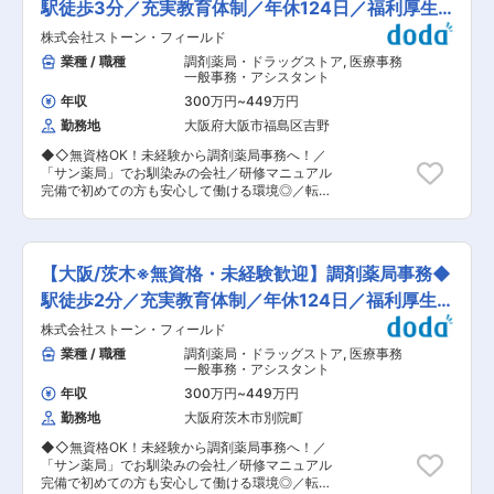
間程度です。 就業時間は、月、火、水、金曜が
駅徒歩3分／充実教育体制／年休124日／福利厚生
がら、多くの企業や働く人々を支える社会貢献性
8：30〜18：00、木、土曜が8：30〜12：30(午
の高い業務に携わることができます。 ■この仕事
充実
株式会社ストーン・フィールド
後休診)となります。 ■特徴 ・2022年12月の大規
で得られるもの： ◇社会制度を支える専門性 健
模リニューアルに伴う増員募集です。新建屋完成
業種 / 職種
調剤薬局・ドラッグストア
,
医療事務
康保険組合の運営は、企業の従業員とその家族の
までの間は現事業所にて勤務いただきます。 ・レ
一般事務・アシスタント
医療・健康を支える社会インフラです。 そのた
セプト業務ができる方を優遇し、手当（10000〜
め、一般的な事務職では得られない 医療・保険・
年収
300万円
~
449万円
20000円）も支給します。 医療事務資格を保
社会保障制度の専門知識 が身につきます。 ◇事
勤務地
大阪府大阪市福島区吉野
有している方は資格手当（5000円）を支給しま
務＋αの幅広いスキル 単なるルーティン事務では
す。 ・医療事務経験者はもちろん、資格保有のみ
なく、制度理解、業務改善、医療機関とのやり取
◆◇無資格OK！未経験から調剤薬局事務へ！／
で実務経験がない方も積極的に募集します。 未
りなど、 事務職の枠を超えた経験が積めます。
「サン薬局」でお馴染みの会社／研修マニュアル
経験の方でもベテランスタッフを中心に丁寧に指
「事務だけやりたい人」ではなく、事務を軸にし
完備で初めての方も安心して働ける環境◎／転勤
導しますのでご安心ください。 変更の範囲：会社
ながら専門性を広げたい人が活躍できる環境で
無し・年休124日・シフト制とワークライフバラ
の定める業務
す。 ◇企業の健康経営を支えるやりがい あなた
ンスを整えられます◎◆◇ サン薬局野田阪神店で
の仕事が、組合員の医療費や手当の適正な支給に
一緒に働きませんか？ 駅から徒歩3分ほどで、地
つながり、 健康診断や福利厚生の仕組みを整える
域のみなさまに立ち寄っていただきやすい明るい
【大阪/茨木※無資格・未経験歓迎】調剤薬局事務◆
ことで、 企業の健康経営を裏側から支える存在に
雰囲気の薬局です！ ■業務内容： ・患者様の対
なります。 「誰かの生活を守る仕事をしている」
応・お会計 ・処方箋の受け取り・入力 ・保険請
駅徒歩2分／充実教育体制／年休124日／福利厚生
という実感が得られます。 変更の範囲：会社の定
求（レセプト） ・薬剤師補助業務 ・備品や現
充実
める業務
株式会社ストーン・フィールド
金・施設の管理 など ■薬局の環境： ・1日の処
方箋枚数：平均20〜30枚＋個人宅・施設在宅 ・
業種 / 職種
調剤薬局・ドラッグストア
,
医療事務
事務スタッフ体制：常時2〜3名体制 ■安心の教
一般事務・アシスタント
育体制： 研修マニュアルに沿ったOJT研修(半
年収
300万円
~
449万円
年〜1年程度)を実施しており、一つひとつの業務
勤務地
大阪府茨木市別院町
を丁寧に習得していただけます。 調剤事務の知識
や経験がない方でも、基礎から学べる環境を整え
◆◇無資格OK！未経験から調剤薬局事務へ！／
ているため、安心してスタートすることが可能で
「サン薬局」でお馴染みの会社／研修マニュアル
す。 実際に在籍している調剤事務スタッフの多く
完備で初めての方も安心して働ける環境◎／転勤
が未経験からのスタートであり、先輩社員のサポ