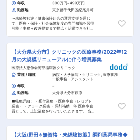
え、実行していただくお仕事です。 ・昨今の衛生
作）
,
医療事務 一般事務・アシスタン
年収
300万円
~
499万円
ト
意識の高まりで医療業界にもIT化推進がより注目
勤務地
東京都千代田区紀尾井町
されるようになり、当社ではいち早く診察券アプ
リや経営数字分析ツールをリリースし、歯科業界
〜未経験歓迎／健康保険組合の運営支援を通じ
のニーズにこたえ、高い信頼関係を構築しており
て、医療・保険・社会保障制度の専門知識を習得
ます。 ■業務内容： ・担当顧客へのサポート業
可能／事務＋改善提案まで幅広く活躍できる社会
務や、他部署との連携・調整なども行いながら、
貢献性の高いポジション〜 ■業務内容： 企業で
下記導入サポート業務を行なっていただきます。
働く従業員とそのご家族の「健康」と「安心」を
■業務詳細： ・アポツールの設定案内及び操作方
支える健康保険組合。その運営を支援する専門性
法の説明、スケジュール調整 └電話またはzoom
の高いポジションです。 健康保険組合は、病気や
で稼働日までのスケジューリング、基本設定や
【大分県大分市】クリニックの医療事務/2022年12
ケガをした際の医療費給付や各種手当金の支給、
web予約、メッセージ送信についてご案内しま
健康診断などの健康づくり支援を通じて、多くの
月の大規模リニューアルに伴う増員募集
す。操作方法説明は訪問する場合もあります。 ・
人の暮らしを支える社会インフラの役割を担って
各種オプションの使い方や設定の説明 ・対応履歴
医療法人恵伸会阿部循環器クリニック
います。 イーウェルでは、健康保険組合のパート
のsalesforceへの入力 ・Chatworkで医院様の問
ナーとして運営支援を行っています。本ポジショ
業種 / 職種
病院・大学病院・クリニック
,
医療事務
い合わせ対応 ・マニュアル整備、新しくリリース
ンでは、制度に基づく事務手続きだけでなく、問
一般事務・アシスタント
された機能についての情報アップデート、機能改
い合わせ対応や運営改善の提案などを通じて、よ
善提案等 ■担当製品：Apotool & Box for Dentist
年収
~
り良い健保運営を支えていただきます。 未経験の
について（https://apotool.jp/） ・歯科医院にお
勤務地
大分県大分市萩原
方でも、制度の基礎から丁寧に学びながら成長で
ける予約管理など基本的な機能から、業界では革
きます。 ■業務詳細： ◇健康保険制度に基づく
新的な医療者同士の相談プラットフォームなどを
■職務詳細： ・受付業務 ・医療事務（レセプト
各種申請手続き、書類審査、データ管理 ◇組合員
搭載するシステムです。紙ベースの業務フローか
業務） ・クラーク業務 ・調剤補助 等 医療事務
の医療費・各種手当金に関する給付業務 ◇資格確
らIT化を検討しているお客様は多く、その中でも
員として、上記業務を行っていただきます。 当院
認書の管理・発行手続き ◇加入企業や関係者から
同システムはクラウド型のため、初期費用やスピ
で外来だけでなく入院診療、訪問診療も行ってお
の問い合わせ対応、調整業務 ◇健康保険組合の運
ード感で興味を持って頂けることが多いのが特徴
り、院内処方にも対応しています。 通常の受付業
営課題の抽出、業務改善の検討・推進 単なる事務
です。 ・これまで3,600件を超える導入事例があ
務、レセプト業務のほか、クラーク業務や調剤補
処理ではなく、制度を正しく運営しながら、より
り、解約率1%、顧客満足度98%と厚い支持を得て
助等の仕事もお手伝いいただく場合があります。
良いサービスや業務フローを考えていく仕事で
【大阪/野田※無資格・未経験歓迎】調剤薬局事務◆
います。 変更の範囲：会社の定める業務
状況にもよりますが、残業は多くても月平均20時
す。健康保険制度に関する専門知識を身につけな