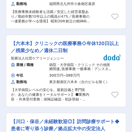
管理制度を導入しています。目標達成に向けたプ
勤務地
福岡県北九州市小倉南区葛原
キルの向上も見込めます。 ■当社の特徴/魅力：
ロセスや日々の取り組みも重視しており、一人ひ
・患者様に永続的に質の高い医療サービスを提供
とりの頑張りを適正に評価する仕組みが整ってい
【医療事務未経験者も活躍／安定した経営基盤あ
するため、財務体制の健全化を示す信用格付け
ます。 ■福利厚生充実： 福利厚生倶楽部への加
り／勤続年数10年以上の職員が47%／医療事務の
「スタンダード・アンド・プアーズ日本SME格付
入、エクシブホテルの利用、誕生日ケーキのプレ
一連業務が学べる環境】 昭和36年創立の精神科
け」で最上位ランク「aaa」を取得。地域密着型
ゼント、新年会・歓迎会など社内イベント費用の
病院で、患者さまの来院から診療後までを支える
の安定企業で、福利厚生や社員教育にも注力し離
会社負担など、福利厚生制度が充実しています。
医療事務として、安定した基盤のもと腰を据えて
職率低下に努めています。 ・生活習慣について、
また、社員同士の交流を深める機会として、
働ける職場です。 ■業務内容 受付業務：来院患
管理栄養士が日常生活で実践できる食事などをア
BBQ、社長宅での蟹パーティー、ゴルフ、ボウリ
者の対応、保険証（オンライン資格確認）、問診
ドバイスし、健康維持にお役立ていただけるサプ
【六本木】クリニックの医療事務◇年休120日以上
ングといった社内イベントも開催されており、部
票の案内 会計業務：診療費の計算、会計処理、金
リメントや健康食品の商品選びのサポートも行っ
署を超えたコミュニケーションが生まれる風土が
銭授受 レセプト業務：診療報酬請求書の作成、点
／残業少なめ／週休二日制
ております。 変更の範囲：会社の定める業務
あります。 変更の範囲：無
検、返戻対応 電話対応：予約受付、問い合わせ対
医療法人社団ケアリージェンシー
応、他機関との連絡 事務処理全般：書類作成、各
種届出、備品管理 ■業務の流れ 医療事務員は、
業種 / 職種
病院・大学病院・クリニック その他医
受付から会計、レセプト業務まで、患者さまの来
療関連
,
医療事務 一般事務・アシスタ
院から診療後までの一連の流れを支える役割を担
ント
年収
300万円
~
399万円
います。 日々の業務はチームで連携しながら進め
勤務地
東京都港区六本木（次のビルを除く）
る体制です。 ■本ポジションの魅力 特定医療法
人として認定を受けており、経営基盤が安定して
【大学病院レベルの安心を。最新設備と専門医
いるため、長期的に安心してキャリアを築ける職
が、あなたの健康をトータルサポート】 ■業務内
場です。 未経験から医療事務のスキルを身につけ
容 ・外来受付業務：保険証確認・初診登録・
たい方はもちろん、これまでの経験を活かしてさ
NOBORIアプリ登録説明 ・会計業務：医療費精
らに成長したい方も歓迎しています。 精神科なら
算/処方箋発行・紹介状等の各種文書/領収書発行
ではの落ち着いた環境で、受付・会計・事務業務
・保険請求：レセプト作成/集計・公費レセプト作
を通して患者さんの安心を支えるお仕事です。 入
成・返戻レセプト処理 ・労災保険請求：労災レセ
職後は先輩スタッフが丁寧にサポートするため、
【川口・保谷／未経験歓迎◎】訪問診療サポート◆
プト・統括 ・レジ業務：自動精算機対象外の受診
医療の知識がない方でも安心してスタートできま
者への対応 ・外線電話対応：診療予約等の患者対
患者に寄り添う診療／拠点拡大中の安定法人
す。 ■組織構成 落ち着いた雰囲気で、相談や意