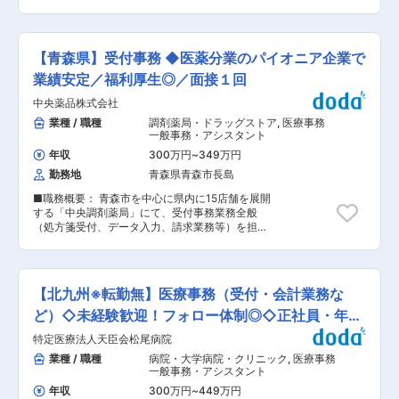
無し・年休124日・シフト制とワークライフバラ
ートを受けながら着実に成長しています。 ■働き
ンスを整えられます◎◆◇ サン薬局阪急茨木店で
方： ◎週休2日制・日勤のみのため、生活リズム
一緒に働きませんか？ 駅から徒歩2分ほど、ビル
を整えながら無理なく働くことができます。ご家
の1階で、地域のみなさまに立ち寄っていただき
族やご友人との予定も調整しやすく、ワークライ
【青森県】受付事務 ◆医薬分業のパイオニア企業で
やすい明るい雰囲気の薬局です！ ■業務内容：
フバランスを大切にしたい方にも働きやすい環境
・患者様の対応・お会計 ・処方箋の受け取り・入
業績安定／福利厚生◎／面接１回
です。 ◎スタッフ同士の連携を大切にしており、
力 ・保険請求（レセプト） ・薬剤師補助業務 ・
困ったときはお互いにフォローし合いながら業務
中央薬品株式会社
備品や現金・施設の管理 など ■薬局の環境：
を進めています。チームワークを重視した風土の
・1日の処方箋枚数：平均20〜30枚＋個人宅・施
業種 / 職種
調剤薬局・ドラッグストア
,
医療事務
中で、安心して業務に取り組むことができます。
設在宅 ・事務スタッフ体制：常時2〜3名体制 ■
一般事務・アシスタント
■評価制度： 毎年個人ごとに目標を設定し、その
安心の教育体制： 研修マニュアルに沿ったOJT研
達成に向けた行動や成果を評価する目標管理制度
年収
300万円
~
349万円
修(半年〜1年程度)を実施しており、一つひとつの
を導入しています。目標達成に向けたプロセスや
勤務地
青森県青森市長島
業務を丁寧に習得していただけます。 調剤事務の
日々の取り組みも重視しており、一人ひとりの頑
知識や経験がない方でも、基礎から学べる環境を
張りを適正に評価する仕組みが整っています。 ■
■職務概要： 青森市を中心に県内に15店舗を展開
整えているため、安心してスタートすることが可
福利厚生充実： 福利厚生倶楽部への加入、エクシ
する「中央調剤薬局」にて、受付事務業務全般
能です。 実際に在籍している調剤事務スタッフの
ブホテルの利用、誕生日ケーキのプレゼント、新
（処方箋受付、データ入力、請求業務等）を担当
多くが未経験からのスタートであり、先輩社員の
年会・歓迎会など社内イベント費用の会社負担な
していただきます。 青森市・八戸市・十和田市・
サポートを受けながら着実に成長しています。 ■
ど、福利厚生制度が充実しています。 また、社員
弘前市・五所川原市のいずれかの店舗での勤務と
働き方： ◎週休2日制・日勤のみのため、生活リ
同士の交流を深める機会として、BBQ、社長宅で
なります。 ■職務詳細： ・患者様の受付 ・処方
ズムを整えながら無理なく働くことができます。
の蟹パーティー、ゴルフ、ボウリングといった社
箋のデータ入力 ・会計 ・調剤報酬（レセプト）
ご家族やご友人との予定も調整しやすく、ワーク
【北九州※転勤無】医療事務（受付・会計業務な
内イベントも開催されており、部署を超えたコミ
請求 ■職場環境： 薬剤師と調剤事務で連携を取
ライフバランスを大切にしたい方にも働きやすい
ュニケーションが生まれる風土があります。 変更
りチームワーク良く業務を行っています。※場合
ど）◇未経験歓迎！フォロー体制◎◇正社員・年収
環境です。 ◎スタッフ同士の連携を大切にしてお
の範囲：無
により、青森市内の他店舗への勤務日が発生する
り、困ったときはお互いにフォローし合いながら
320万〜
特定医療法人天臣会松尾病院
ことがあります。 白衣・制服貸与、出産・育児休
業務を進めています。チームワークを重視した風
暇制度あり。長期的に安定して働ける環境です。
業種 / 職種
病院・大学病院・クリニック
,
医療事務
土の中で、安心して業務に取り組むことができま
■業務の魅力： 地域医療を支えるやりがいのある
一般事務・アシスタント
す。 ■評価制度： 毎年個人ごとに目標を設定
仕事であり、患者様との信頼関係構築やチームで
し、その達成に向けた行動や成果を評価する目標
年収
300万円
~
449万円
の協力体制が強みです。業務を通じて医療事務ス