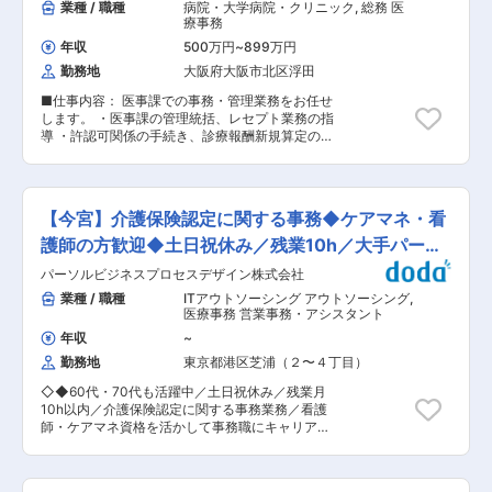
業種 / 職種
病院・大学病院・クリニック
,
総務 医
療事務
年収
500万円
~
899万円
勤務地
大阪府大阪市北区浮田
■仕事内容： 医事課での事務・管理業務をお任せ
します。 ・医事課の管理統括、レセプト業務の指
導 ・許認可関係の手続き、診療報酬新規算定の提
案 ・施設基準管理 ・連携調整など ※将来的に
は、医事課で約30名のスタッフをまとめる立場と
して業務を担当していただきます。 ■組織構成：
配属予定部署は２０〜２５名で構成されておりま
【今宮】介護保険認定に関する事務◆ケアマネ・看
す。30代を中心に様々な世代の方がご活躍されて
おります。 ■職場環境： ・病床数：347床 ・診
護師の方歓迎◆土日祝休み／残業10h／大手パーソ
療科：内科、消化器科、リウマチ科、外科、整形
ルG◆
パーソルビジネスプロセスデザイン株式会社
外科、脳神経外科、皮膚科、泌尿器科、小児科、
眼科、 耳鼻咽喉科、リハビリテーショ
業種 / 職種
ITアウトソーシング アウトソーシング
,
ン科、放射線科、歯科、歯科口腔外科、麻酔科 ・
医療事務 営業事務・アシスタント
現場の年齢層：20代、30代 ■職場環境の整備に
年収
~
ついて： ・2012年12月1日、国内の医療機関とし
勤務地
東京都港区芝浦（２〜４丁目）
ては初めて国連が提唱する企業の行動範囲「女性
のエンパワーメント原則」に署名しました。 従来
◇◆60代・70代も活躍中／土日祝休み／残業月
より女性が働きやすく、活躍できる職場環境整備
10h以内／介護保険認定に関する事務業務／看護
に努めてまいりましたが、本原則に署名すること
師・ケアマネ資格を活かして事務職にキャリアチ
により、今後も継続的に女性が意欲をもって活躍
ェンジ／大手パーソルグループ／働きやすい環境
できる職場環境の整備に取り組みます。 ・参考：
◎◇◆ ■業務内容： 介護保険認定のための審査
「女性のエンパワーメント原則」の7原則 1.トッ
会への参加と事務をお任せします。 ケアマネージ
プのリーダーシップによるジェンダー平等の推進