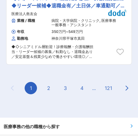
決まり、月9日休みです（2月は8日休み）。月1〜
ろった医療環境とは異なり、地域医療においては
◆リーダー候補◆退職金有／土日休／車通勤可／残
2回ほど土曜・祝日出勤がありますが、他の日に
一つの診療所が幅広い視点から対応することが求
代休を取っていただきます。また、シフトの組み
業10h
医療法人救友会
められます。当院では、専門性を生かしながら、
換えは相談可能です。 ・残業は月10時間程度
総合的かつ柔軟なアプローチを大切にし、日々の
業種 / 職種
病院・大学病院・クリニック
,
医療事務
で、プライベートの時間も確保できます。 ・訪問
診療に取り組んでおります。 ＜診療内容＞ ・生
一般事務・アシスタント
診療のため、外来の患者様の受付は一切行ってお
活習慣病の診療および予防医療 糖尿病専門医・循
らず、コロナ禍でも安心して働いていただけま
年収
350万円
~
549万円
環器専門医が、糖尿病・高血圧・脂質異常症・痛
す。 変更の範囲：会社の定める業務
勤務地
神奈川県平塚市真田
風といった生活習慣病に対し、継続的な管理と治
療を行っております。あわせて、睡眠時無呼吸症
◆◇シニアミドル層歓迎！診療報酬・介護報酬担
候群の検査・治療や禁煙外来にも対応し、生活習
当・リーダー候補の募集／転勤なし・退職金あり
慣の改善を通じた予防医療にも力を入れていま
／安定基盤＆残業少なめで働きやすい環境◎／年
す。 ・心臓病の診断・治療 循環器専門医が、心
間休日117日（土日休み）／湘南メディケアグル
不全・不整脈・狭心症などの心臓病に対して的確
ープ◆◇ ■職務内容 地域に根ざした法人とし
な診断と治療を行っています。 変更の範囲：無
て、外来診療・訪問診療・訪問看護・訪問介護・
デイケア・デイサービスまで、切れ目なく一貫し
てご提供している当社にて診療報酬・施設基準担
当事務の担当として従事いただきます。 ※リーダ
1
2
3
4
...
121
Previous Page
Next
ー候補としての採用になります。 ■職務詳細 ※こ
れまでの経験に合わせて下記2つのどちらかの業
務をお任せ予定です。 【レセプト算定（診療報
酬）業務】 レセプト業務に係る全般の業務ならび
にチームの取りまとめ 診療報酬請求の総括業務、
進行管理 在宅診療に関する算定業務 【介護事
務】 介護報酬請求の確認業務および利用者請求業
務 施設基準に関わる事務業務 ■組織構成 医療事
医療事務の他の職種から探す
務：パート女性4名（40〜60代） ■教育体制 入
社後は基本的にOJTで業務を覚えていただきま