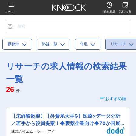
検索履歴
気になる
メニュー
勤務地
路線・駅
年収
リサーチ
リサーチの求人情報の検索結果
一覧
26
件
おすすめ順
【未経験歓迎】【外資系大手G】医療×データ分析
／若手から役員提案！◆製薬企業向け◆70か国展
開
株式会社エム・シー・アイ