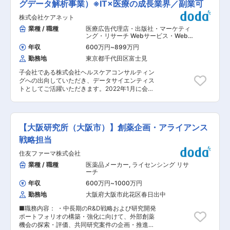
社員にやさしい会社です。
析、提言の質向上まで一貫して関与し、クライア
グデータ解析事業）※IT×医療の成長業界／副業可
リサーチ×分析のスペシャリスト、またはクライ
ントの戦略精度を高めます。 ■業務内容: ・Web
アントと直接対峙するコンサルタントへのキャリ
株式会社ケアネット
アンケート設計／インタビュー調査運営 ・回答デ
アが可能。年1回の希望申告制度により主体的な
ータの集計、統計分析、レポート作成 ・納品物の
業種 / 職種
医療広告代理店・出版社・マーケティ
成長を実現できます。 ■同社の特徴： オムニコ
品質管理および論点整理 ・コンサルタントとの仮
ング・リサーチ Webサービス・Webメ
ムGの安定基盤のもと、ヘルスケア領域に特化し
説構築／分析設計 ・業務改善やナレッジ蓄積の推
ディア（EC・ポータル・ソーシャル）
,
たマーケティング支援を展開。医療用医薬品の普
年収
600万円
~
899万円
データサイエンティスト・アナリスト
進 ※プロジェクト単位で全体像を俯瞰しながら、
及課題に対し、一気通貫かつカスタマイズ型で支
統計解析 リサーチ
勤務地
東京都千代田区富士見
論理的思考力を活かした課題解決を行います。企
援し、患者のQOL向上に大きく寄与しています。
業の重要な意思決定に繋がるやりがいのある仕事
変更の範囲：会社の定める業務
子会社である株式会社ヘルスケアコンサルティン
です。 ■組織構成： 20〜30代中心で、社員の約
グへの出向していただき、データサイエンティス
3分の2がGMARCH以上出身。国公立・大学院卒
トとしてご活躍いただきます。2022年1月に会社
など高学歴層でご活躍されている方も多く、知的
を始動させたばかりですが、多くの引き合いをい
好奇心が高い環境です。中途入社が多数で未経験
ただいており、業務拡大による募集となります。
者も活躍中です。 ■やりがいや魅力 ・マーケテ
■業務内容： HCC社では、現状製薬企業クライ
ィングの上流工程に関与し「売れる構造」を描け
アントのお引き合いに応じて、下記の通り幅広い
る ・若手のうちからクライアント役員層へ提案・
【大阪研究所（大阪市）】創薬企画・アライアンス
業務を行っております。 ◇市場調査／マーケティ
プレゼン機会が多いため質の高いFBをいただきな
ング戦略／医療ビックデータ解析によるレポーテ
戦略担当
がら活かすことができる ・課題分解や仮説構築力
ィング／論文執筆／HTAなど ■業務の特徴： 今
など汎用性の高いスキルが習得可能 ・外部講習や
住友ファーマ株式会社
回は顧客開拓を行う社長／役員のもとで解析実務
書籍購入支援など学習投資を会社が積極支援 ■キ
や論文執筆実務を担っていただきます。 ※労働集
業種 / 職種
医薬品メーカー
,
ライセンシング リサ
ャリアパス リサーチ分析のスペシャリスト、また
約的なコンサルティングのみならず、ご希望に応
ーチ
は顧客折衝を担うコンサルタントへの転身が可
じてプロダクト開発などのプロジェクトへの参画
能。年1回キャリア希望を提出でき、主体的な成
年収
600万円
~
1000万円
も可能です。 ■キャリアパスについて： データ
長を実現できます。 ■同社の特徴： オムニコム
勤務地
大阪府大阪市此花区春日出中
サイエンティストとして医療ビックデータや医薬
グループ傘下で70か国展開の安定基盤。ヘルスケ
マーケットへの理解や経験をさらに深めていただ
ア特化により専門性を早期に確立でき、一次情報
■職務内容： ・中長期のR&D戦略および研究開発
き、その後はコンサルタントとして自ら顧客を開
を基にした高度な意思決定支援が強み。論理性と
ポートフォリオの構築・強化に向けて、外部創薬
拓していただくことや、よりアカデミア寄りに学
知的挑戦を重視する風土で、学び続けたい方に最
機会の探索・評価、共同研究案件の企画・推進、
者を目指して研究論文を執筆いただくこともでき