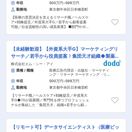
や原稿の投稿を行います （３） 保険償還および
ーチ
,
リサーチ・市場調査 リサーチ
年収
500万円
~
599万円
資金調達の状況の把握： 既存の政策確認、保険償
勤務地
東京都中央区日本橋室町
還状況の把握および最適な保険償還シナリオの作
成・提案などを行います （４） 医療経済分析お
【医療の意思決定を支えるリサーチ職／ヘルスケ
よびエビデンス創出戦略の企画・立案： 医薬品・
ア×戦略提言／外資系大手G／若手から顧客提案
医療機器の価値を高めるための要因分析、最適な
可能／社会貢献性の高い成長産業】 ■部門やポジ
治験に向けた設計の提案、費用対効果分析や治療
ションの役割 グローバル製薬企業や医療機器メー
アウトカムの確認・疾病負担の分析などを行いま
カーの課題解決を支援するリサーチ部門にて、デ
す （５） バリューコミュニケーション戦略の立
ータ分析と示唆創出を担うポジションです。医療
案・実施： 薬価収載や保険適用希望書の作成、当
従事者として感じていた課題を、構造分解と仮説
局への口頭説明やコミュニケーションのサポー
【未経験歓迎】【外資系大手G】マーケティングリ
思考により解決へと導き、「適切な治療を必要な
ト、医療従事者や患者とのコミュニケーション戦
患者へ届ける」ことに貢献します。コンサルタン
サーチ／若手から役員提案！集団天才組織◆製薬企
略の立案提案などを行います （６） 顧客管理の
トと連携しながら、戦略提言の質を高める重要な
実施： エビデンス創出に対するニーズやソリュー
業向け
株式会社エム・シー・アイ
役割を担います。 ■業務内容: ・Webアンケート
ションについて社外のクライアントや研究者、ま
設計／インタビュー調査運営 ・医療従事者データ
業種 / 職種
医療広告代理店・出版社・マーケティ
たパートナー企業などと協議・連携を行います ■
の集計、統計分析、示唆抽出 ・レポート作成およ
ング・リサーチ マーケティング・リサ
やりがい・魅力： 当社グループはマーケティン
び提案資料の構築 ・納品物の品質管理、論点整理
ーチ
,
リサーチ・市場調査 リサーチ
グ、医薬品開発、プロモーション活動など幅広く
年収
500万円
~
599万円
・コンサルタントとの仮説設計、分析戦略立案
サービスを有しています。 グループ連携を通じ
勤務地
東京都中央区日本橋室町
※「なぜ有効な薬が使われないのか」といった構
て、医薬品・医療機器の製品プロダクトサイクル
造的課題に向き合います。 ■組織構成： 20〜30
全体を支援できることで、顧客課題にトータルサ
【リサーチ職／ヘルスケア×戦略提言／外資系大
代中心で、約3分の2がGMARCH以上出身。医
ポートできます。 ■ワークライフバランス： 育
手G◆70か国展開／専門性を持つプロフェッショ
療・理系バックグラウンドや論理思考力の高いメ
児休暇の取得、及び復職率ほぼ100％。育児短時
ナルが集結した「集団天才」組織×若手から顧客
ンバーが多く、知的刺激のある環境です。 ■やり
間勤務は小学3年生まで取得可能。育児短時間勤
提案可能／社会貢献性の高い成長産業】 ■部門や
がいや魅力 ・1兆円規模の製薬企業の意思決定に
務社員のマネージャー職登用実績が複数あり、女
ポジションの役割 製薬企業の意思決定を支えるマ
影響を与える規模感 ・医師や患者に間接的に価値
性がキャリアを諦めることなく、長く働ける環境
ーケティングリサーチ部門にて、データ分析・示
提供できる社会貢献性 ・若手から役員層への提案
が整っています。また、男性社員の育児休暇取
唆出しを担う中核ポジションです。コンサルタン
機会があり成長スピードが速い ・外部講習や書籍
【リモート可】データサイエンティスト（医療ビッ
得、育児短時間勤務使用実績が複数あり、子育て
トと連携し、課題構造の分解から仮説設計、分
購入補助等、学習支援制度が充実 ■キャリアパス