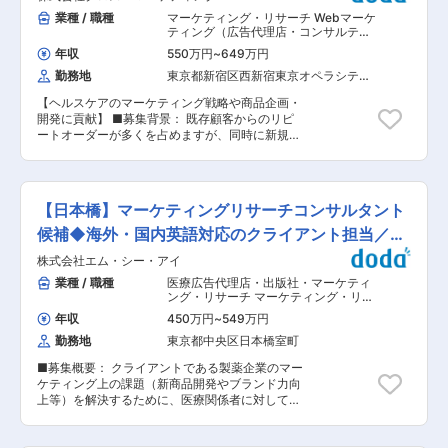
4名)で30〜50代の幅広い方々活躍をしていま
メディリードはメディカル・ライフサイエンス領
業種 / 職種
マーケティング・リサーチ Webマーケ
す。 ■働き方 育児休暇の取得、及び復職率ほぼ
域における国内・海外のマーケットリサーチやリ
ティング（広告代理店・コンサルティ
100％。育児短時間勤務は小学3年生まで取得可
アルワールドデータ（RWD）の解析／分析を強化
ング・制作）
,
リサーチ・市場調査 リ
能です。 育児短時間勤務社員のマネージャー職登
年収
550万円
~
649万円
サーチ
すべく、2015年に設立されたマーケティングリサ
用実績が複数あり、女性がキャリアを諦めること
勤務地
東京都新宿区西新宿東京オペラシティ
ーチ会社です。 当社において、以下のような業務
なく、長く働ける環境が整っています。 また、男
（２４階）
を経験・志向性に合わせてご相談させていただき
性社員の育児休暇取得、育児短時間勤務使用実績
【ヘルスケアのマーケティング戦略や商品企画・
ます。 ・リサーチコンサルタント 国内外の医療
が複数あり、子育て社員にやさしい会社です。 ■
開発に貢献】 ■募集背景： 既存顧客からのリピ
機器・医薬品メーカーなどから依頼を受けて行う
企業魅力 医薬品メーカーへのマーケティングリサ
ートオーダーが多くを占めますが、同時に新規顧
市場調査案件を軸に行っていただきます。 クライ
ーチ会社として業界最大手です。トップ２０には
客の獲得も広がっており、業務量が拡大しており
アントからのヒアリング〜調査手法の検討・実
いる医薬品メーカーは基本的にお取引がございま
ます。昨今は特に、悪性腫瘍や希少疾患領域な
施〜レポーティングまで一気通貫で行います。 今
す。常に安定的に仕事があり、競合も参入しにく
ど、深い医療知識と提案力を求められるプロジェ
後は受け身だけではなく、調査依頼の傾向から新
い分野です。 グローバル展開を積極的にしており
クトのニーズが高まっており、今後予想される医
たな調査案件の獲得に向けた示唆だし・ニーズ喚
【日本橋】マーケティングリサーチコンサルタント
（外資医薬品メーカーの国内参入、国内医薬品メ
療分野でのプライマリーリサーチのニーズを捉え
起なども行うことで、リサーチのプロフェッショ
ーカーの海外進出等）、まだまだ未開拓かつニー
る為、リサーチコンサルタントにチャレンジした
候補◆海外・国内英語対応のクライアント担当／フ
ナル集団として調査の幅を広げる主体的な動きも
ズのあるこの分野を積極的に手がけていきます
い方を募集します。 お客様である医薬品メーカ
していきたいと考えております。 ・マーケティン
レックス
株式会社エム・シー・アイ
ー、医療機器メーカー、その他医療に関する事業
グコンサルタント 製薬会社のマーケティング部門
会社の先に、医療従事者はもちろん、疾患を抱え
業種 / 職種
医療広告代理店・出版社・マーケティ
の課題を解決すべく施策の立案〜実行まで行って
る患者様、そのご家族がいらっしゃいます。 単に
ング・リサーチ マーケティング・リサ
いただきます。 メディリード独自のDBであるメ
調査結果を提供するのではなく、直接のお客様だ
ーチ
,
リサーチ・市場調査 リサーチ
ディリードマーケットプレイスや患者会との連
年収
450万円
~
549万円
けでなく、その先にいらっしゃる様々な人々のそ
携、医療従事者や患者さんのインサイトを反映し
勤務地
東京都中央区日本橋室町
れぞれの立場を考慮しながら、弊社のマーケティ
た動画やサイトの制作など、患者さんのアウトカ
ングリサーチを通し、社会に貢献することを目指
ム改善に向けて正解のない中で業界への新しい貢
■募集概要： クライアントである製薬企業のマー
しています。この考え方に賛同していただけると
献の形を目指していきます。 ■メディリードの強
ケティング上の課題（新商品開発やブランド力向
同時に、常に冒険心を持って、自主独立の精神を
み： ◎国内外に幅広くプライマリーリサーチを定
上等）を解決するために、医療関係者に対してア
持った方、自分で考えて動ける能動的な方からの
性・定量どちらでも一気通貫で提供可能 ◎リサー
ンケート等を実施することで必要なデータを収
応募をお待ちしております。 ■お任せする業務内
チ対象となるアクティブパネルは約1278万件と国
集・分析しています。このデータ収集・分析業務
容： ・クライアントとの打ち合わせ …調査目
内最大級 ◎幅広い症例・ヘルスケア情報を包括し
を通じて、企業の課題解決に寄与するだけでな