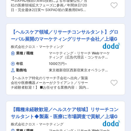
〜SIXPAD独自のEMS技術による市場優位性／当
きます。ゆくゆくは病院市場黒字化に向けた戦
を高めるため、メンバーと協力して業務改善など
社の医療領域拡大フェーズに参画／年間休日120
略・戦術の立案・実行を行っていただきます。 ■
にも携わって頂きます。また、社内勉強会を通じ
日・完全週休2日実〜 SIXPAD初の業務用EMSの
業務の魅力： これまでスポーツ領域でのマーケテ
てご自身のリサーチスキルを向上させます。 ■キ
商品企画からマーケティングを行っている
ィング活動を主として行ってきたSIXPADです
ャリアについて： スキルを高めることで、分析・
SIXPADメディカル部メディカルプロ課にて、整
が、近年益々医療従者からの問い合わせが増えて
加工等のリサーチディレクションのスペシャリス
骨院領域、病院、クリニック領域でのマーケティ
きており、ヘルスケア・メディカル市場でのニー
トとしてのキャリアを極めることもできますし、
ング活動をお任せします。 ■具体的には： ・主
ズが高まっています。 運動したくてもできない高
【ヘルスケア領域／リサーチコンサルタント】グロ
又はクライアントに直接対応するコンサルタント
に整骨院領域におけるマーケティング・プロモー
齢者や患者様のために、私たちエビデンスに基づ
としてのキャリアを希望することもできます。 ※
ション戦略の立案、推進業務 ・学会等への出展、
ーバル展開のマーケティングリサーチ会社／上場G
き開発されたSIXＰADの持つ独自技術のポテンシ
社内では医療や製薬、マーケティング業界の未経
セミナーを通じた啓蒙活動 ・営業や医療ディーラ
ャルは国内のみならず、海外にも大きな需要があ
験者が多数活躍しています。 変更の範囲：会社の
株式会社クロス・マーケティング
ーと連携して整骨院への導入を推進する ・各種院
ります。予防医療領域から疾患患者様まで他動的
定める業務
内ツール制作ディレクション ■入社後のキャリ
業種 / 職種
マーケティング・リサーチ Webマーケ
に筋肉を鍛えることができるSIXPADでヘルスケ
ア： まずは、治療院、営業、制作メンバーとの調
ティング（広告代理店・コンサルティ
ア市場を共に開拓することで、世の中の健康寿命
整を行いPJを推進していただきます。 その後、
ング・制作）
,
リサーチ・市場調査 リ
の延伸に貢献できる、やりがいを大きく感じられ
年収
1000万円
~
サーチ
治療院でのSIXPAD活用についてPDCAを回し次
るポジションになります。 変更の範囲：会社の定
勤務地
東京都新宿区西新宿東京オペラシティ
のアクションを考えていただいたり、アクション
める業務
（２４階）
実施の為に必要な販促物を企画・推進していただ
【ヘルスケア特化のリサーチ子会社へ出向／製薬
きます。ゆくゆくは病院市場黒字化に向けた戦
会社や医療機器メーカーがクライアント／リサー
略・戦術の立案・実行を行っていただきます。 ■
チ経験者歓迎！】 ■お任せする業務内容： 国内
業務の魅力： これまでスポーツ領域でのマーケテ
の内資系・外資系の医薬品メーカー、医療機器メ
ィング活動を主として行ってきたSIXPADです
ーカー、その他医療に関する事業会社の未病/予
が、近年益々医療従者からの問い合わせが増えて
防、創薬・開発研究、状態・把握診断、治療選
きており、ヘルスケア・メディカル市場でのニー
択、治療、予後管理のバリューチェーンにおい
ズが高まっています。 運動したくてもできない高
【職種未経験歓迎／ヘルスケア領域】リサーチコン
て、以下業務をお任せします。 ・市場調査の企画
齢者や患者様のために、私たちエビデンスに基づ
設計 ・調査票／ディスカッションガイドの作成
サルタント◆製薬・医療に市場調査で貢献／上場G
き開発されたSIXＰADの持つ独自技術のポテンシ
・調査プロジェクト運営や調査結果の分析やアク
ャルは国内のみならず、海外にも大きな需要があ
株式会社クロス・マーケティング
ションへの提言 ＜プロジェクトについて＞ 1つの
ります。予防医療領域から疾患患者様まで他動的
プロジェクトサイクルは、2〜3ヶ月程度で、常時
業種 / 職種
マーケティング・リサーチ Webマーケ