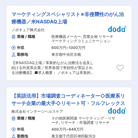
ました。
け新サービス「LogscapeR（ログスケ）」を中心
ーチを行っているグループ企業と連携した定性調
（https://hatarakigai.info/ranking/certified_companies/1129_3795.html）
に、データ分析やコンサルティングを通じて顧客
査案件は今後さらに増加する見込みです。 ◎実力
離職率は5%であり、性別問わず育児休暇の取
のマーケティング課題解決を支援します。本ポジ
に応じてマネジメント層へ早期キャリアアップが
マーケティングスペシャリスト※非侵襲性のがん治
得、及び復職率ほぼ100％。育児短時間勤務社員
ションでは営業・分析担当として、既存顧客への
可能です。 ◎夜間や休日にインタビューを実施す
のマネージャー職登用実績が複数あり、キャリア
提案やサービス活用による効果的な施策の立案・
療機器／米NASDAQ上場
る場合の午後出社や振休など、裁量をもって柔軟
を諦めることなく長く働ける環境が整っていま
実行を担っていただきます。 ■業務内容 ・顧客
に勤務することが可能で、長時間勤務にならない
す。
ノボキュア株式会社
に対する当社サービスの紹介 ・当社サービスを活
ような時間管理も行っています。 ■入社後のキャ
用した課題解決の提案 ・データ分析（集計・解析
業種 / 職種
医療機器メーカー
,
営業企画 リサーチ
リアについて： ・これまでの経験を通じて、自ら
等）、報告書の作成 ・分析結果の納品や報告会の
マーケティングコミュニケーション
医療業界における事業を推進する、新規事業を創
実施、ワークショップの企画等 ・サービス開発運
造する中心的役割を担う機会があります。 ・マネ
年収
600万円
~
1000万円
用部門との協働によるサービスの改善、新サービ
ジャーのポジションでは１つの組織を事業運営す
勤務地
東京都中央区京橋
スの検討 ■やりがい・魅力 ・多くの製薬企業と
る立場に立つため、事業開発・経営感覚を身につ
の取引実績があり、新規開拓の比重は低く、顧客
ける等非常に貴重な経験を積むことができます。
【米NASDAQ上場／革新的ながん治療法を追及し
課題に応じた提案力が求められます。 ・
変更の範囲：会社の定める業務
続ける外資系企業／世界各国で有効性が実証され
「LogscapeR」は独自性の高いデータサービスと
る治療機器】 ■求人概要： ノボキュアは革新的
して顧客の期待も高く、新サービスを自ら育てる
ながん治療法を追及し続ける医療機器研究開発企
経験ができます。 ・顧客のマーケティング戦略に
業です。膠芽腫（GBM）の治療に電場を利用する
関わるデータを提供しているため、高度な提案や
今までにない技術、TTフィールド（腫瘍治療電
助言が求められます。その期待に応えた際には、
場）療法を開発し、生存率の向上のみならず、
信頼や感謝を直接実感できます。 ・業務を通じて
【英語活用】市場調査コーディネーター◇医療系リ
QOLを維持することにより、多くの患者さまによ
マーケティング知識やデータハンドリングスキル
りよい医療をお届けしたいという思いの実現向け
サーチ企業の最大手◇リモート可・フルフレックス
を高められます。 ・個人ではなくチームで協力
て事業を行っています。主力製品である「オプチ
し、課題解決や目標達成を目指す風土がありま
株式会社インテージヘルスケア
ューン」に加え、2025年9月には非小細胞肺がん
す。 ■働きやすい環境 育児休暇の取得、及び復
（NSCLC）に対する「オプチューンルア」の製
業種 / 職種
その他医療関連 マーケティング・リサ
職率ほぼ100％。育児短時間勤務は小学3年生ま
造販売承認がされています。そのため今後の処方
ーチ
,
リサーチ・市場調査 リサーチ
で取得可能。育児短時間勤務社員のマネージャー
拡大に向けてマーケティングを増員採用をいたし
職登用実績が複数あり、女性がキャリアを諦める
年収
400万円
~
649万円
ます。 ■職務内容： ＜具体的な業務内容＞ ・市
ことなく、長く働ける環境が整っています。 ま
勤務地
東京都千代田区神田駿河台
場動向を分析、マーケティング戦略の策定 ・デ