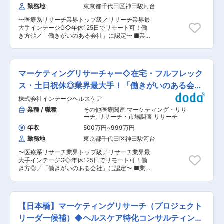
年に「健康宣言」"Health Innovation"を策定いた
勤務地
東京都千代田区神田駿河台
サイエンティストとして医療ビックデータや医薬
しました。以降、「健康経営優良法人（ホワイト
マーケットへの理解や経験をさらに深めていただ
500）」の認定を連続で受けており、従業員の喫
〜医療系リサーチ業界トップ級／リサーチ業界最
き、その後はコンサルタントとして自ら顧客を開
煙率0%を目指しています。 変更の範囲：会社の
大手インテージG◇年休125日でリモート可！働
拓していただくことや、よりアカデミア寄りに学
定める業務
き方◎／「働きがいのある会社」に認定〜 ■業務
者を目指して研究論文を執筆いただくこともでき
概要： 医療機器分野のマーケティングリサーチャ
ます。また、プロダクト開発も検討しております
ーとして、クライアントのニーズ把握、企画提
のでプロジェクトに参画いただき、ビジネス側で
案、調査票作成、実査＆集計のコントロール、分
プロダクトマネージャーや事業部長等のポジショ
析、レポーティング、報告までの一連のリサーチ
ンを目指していただけます。 ■働きやすい環境：
マーケティングリサーチャー◇在宅・フルフレック
業務にご対応いただきます。 ■業務詳細： アド
残業月20時間以下、フレックス制度、在宅勤務
ホックリサーチでは、クライアントのマーケティ
ス・土日祝休◎業界最大手！「働きがいのある会
（一部利用可能）と、ワークライフバランスを重
ング課題を解決するために、その都度適切な手法
視した働き方が可能です。また、産休・育休率取
社」に認定
株式会社インテージヘルスケア
を用いたアンケート調査を設計していきます。当
得率が非常に高く、その後の復職者も多いのが特
部門で担当する医療機器分野のアドホックリサー
業種 / 職種
その他医療関連 マーケティング・リサ
徴で、男女問わず家庭と仕事を両立して働くこと
チでは、特に、クライアントである医療機器メー
ーチ
,
リサーチ・市場調査 リサーチ
をサポートしています。 ■当社の特徴： 【30万
カーのマーケティング課題をいかに理解できるか
人を超える医療従事者が利用する医療情報専門サ
年収
500万円
~
999万円
が重要なポイントとなります。また、調査結果の
イト】「情報技術と映像の力で明日の医療をもっ
勤務地
東京都千代田区神田駿河台
分析や報告においては、現実的にクライアントの
とよくする」ことをミッションとし、インターネ
次のアクションにつながるものであることが求め
ットを通じて医師・医療者の日常臨床に役立つ記
〜医療系リサーチ業界トップ級／リサーチ業界最
られるため、医療業界のマーケティング（制度や
事や動画等の情報をお届けするとともに、製薬企
大手インテージG◇年休125日でリモート可！働
慣習等を含む）に対する知識や理解も必要です。
業に対し、医薬情報提供活動を効率的に行うソリ
き方◎／「働きがいのある会社」に認定〜 ■業務
加えて医療機器・デジタルヘルスの市場は年々増
ューションを提供しています。 【製薬企業・医療
概要： マーケティングリサーチャーとして、クラ
加しており、マーケティングリサーチの問い合わ
従事者双方のニーズに並走したサービス展開】生
イアントのニーズ把握、企画提案、調査票作成、
せも増えてきていることから、2024年から医療
活習慣病からスペシャリティ（がんや希少疾患な
実査＆集計のコントロール、分析、レポーティン
機器専門グループを立ち上げました。 ■やりが
ど）への情報提供の充実を望む製薬企業、医療従
グ、報告までの一連のリサーチ業務にご対応いた
い： 高まる健康ニーズに対して、ニーズに合った
【日本橋】マーケティングリサーチ（プロジェクト
事者双方のニーズに応えるべく、製薬企業・医療
だきます。 ■業務詳細： アドホックリサーチで
商品開発やマーケティング及び販売のサポート
従事者双方のニーズをマッチングさせるためのサ
は、クライアントのマーケティング課題を解決す
リーダー候補）◆ヘルスケア特化コンサルティング
を、生活者調査を通じて顧客に届けるお仕事で
ービス提供に力を入れております。 変更の範囲：