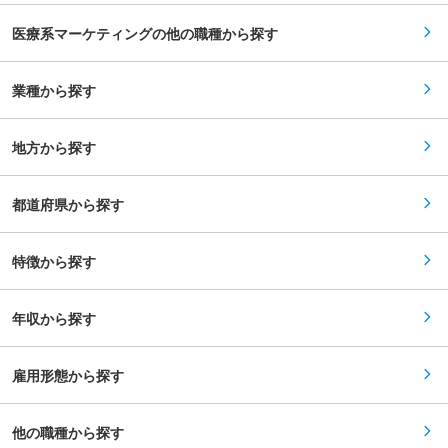
査、Web調査、エビデンス調査 ・記者や患者会・
頻度は1~3回/年です。（海外出張の可能性も一部
学会、専門家へのヒアリング ・仮説プランの設計
ございます） ■ワークライフバランス： 同社
医療系マーケティングの他の職種から探す
と検証、一貫したコミュニケーションプランの構
は、個人が最大限に能力を発揮できるよう働きや
築 ・PRイベントやセミナーの企画実施やメディ
すい環境作りに注力しております。男女問わず在
アトレーニング、WEBサイト制作 ・意識・実態
宅勤務が可能です。また、女性社員も多く、産
調査によるコンテンツ開発 ・ドクター・オピニオ
業種から探す
休・育休取得実績も豊富で9割以上の復職率を誇
ン・コミュニティリレーションズおよび、エリア
っており、長期就業が可能な環境・福利厚生が整
マーケティングによるメッセージの拡散 ■チーム
っています。 変更の範囲：会社の定める業務
の体制 特定の部署への配属となりますが、担当す
地方から探す
るクライアントは多種多様です。 1人平均3〜4の
クライアントを受け持ち、マネージャー1名、メ
イン担当1名、メンバー2〜3名で案件を推進しま
す。 ※PR未経験者はトレーナーとなる社員が並走
都道府県から探す
します。 ■事例紹介 当部署では、医療関連の法
律やルールを熟知したヘルスケアコミュニケーシ
ョンの専門家が多く在籍しており、未病対策から
特徴から探す
病気の予防、受診、診断、治療、QOLの維持・向
上といった、健康に関わるすべてのプロセスにお
いて、課題解決に取り組んでいます。また、人の
命に関わる情報を扱うことから、企業・組織の危
年収から探す
機管理対策においても多くの知見を有していま
す。 https://ozma.co.jp/prservices/healthcare/
雇用形態から探す
他の職種から探す