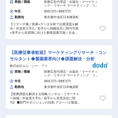
業種 / 職種
医療広告代理店・出版社・マーケティ
ング・リサーチ マーケティング・リサ
ーチ
,
リサーチ・市場調査 リサーチ
年収
500万円
~
599万円
勤務地
東京都中央区日本橋室町
【リサーチ職／医療×データ分析で企業課題を解
決／外資系大手G／若手から戦略提言に関与可能
×若手から役員陣に向けた顧客提案可能／社会貢
献性の高い成長産業】 ■部門やポジションの役割
グローバル製薬企業のマーケティング意思決定を
支えるリサーチ部門にて、データ分析と示唆創出
を担うポジションです。単なる数値処理に留まら
【医療従事者歓迎】マーケティングリサーチ・コン
ず、課題を要素分解し仮説を立て、企業の戦略に
直結する提案の基盤を構築します。数値や事実か
サルタント◆製薬業界向け◆課題解決・分析
ら本質的な課題を導き出す“思考型業務”として、
株式会社エム・シー・アイ
ビジネス全体に影響を与えます。 ■業務内容: ・
調査設計（Webアンケート／インタビュー） ・デ
業種 / 職種
医療広告代理店・出版社・マーケティ
ータ集計、統計分析、レポート作成 ・分析結果の
ング・リサーチ マーケティング・リサ
解釈、示唆抽出、論点整理 ・コンサルタントとの
ーチ
,
リサーチ・市場調査 リサーチ 戦
年収
500万円
~
599万円
略・経営コンサルタント
仮説設計、提案支援 ・業務改善、ナレッジ蓄積 ※
勤務地
東京都中央区日本橋室町
プロジェクト単位で課題解決に向き合い、分析結
果がそのまま企業の施策判断に反映されます。 ■
【医療課題を解決する戦略コンサル・リサーチャ
組織構成： 20〜30代中心で、約3分の2が
ー候補／外資系大手G／若手から意思決定に関
GMARCH以上出身。高い論理性や思考力を持つ
与】 ■部門やポジションの役割 グローバル製薬
メンバーが多く、経理・広告・企画等、異業種出
企業や医療機器メーカーのマーケティング課題に
身者も多数活躍しています。 ■やりがいや魅力
対し、データに基づく戦略提言を行うコンサルタ
・数字分析を通じて企業の意思決定に直接影響を
ント候補です。医療現場で感じていた「良い薬が
与える ・若手から役員層への提案に関わり、フィ