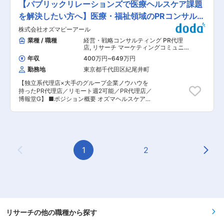
グを行い、調査内容や結果の活用イメージをすり
【パブリックリレーションズで医療ヘルスケア課題
品メーカー、医療機器メーカー、その他医療に関
な戦略を設計する上流ポジションです。 ・クライ
合わせます ・ガイド作成・対象者条件の設定 …
する企業様の意思決定、戦略策定のサポートを行
アントの基本戦略を踏まえた薬事戦略の立案 ・日
を解決したい方へ】医療・福祉領域のPRコンサルタ
調査対象条件やインタビュー内容の作成、調査ス
っています。 変更の範囲：会社の定める業務
米欧（MHLW／PMDA・FDA・EMA）を横断した
ケジュールの調整、インタビュー会場の手配や謝
ント
株式会社オズマピーアール
グローバル薬事戦略の企画 ・各種試験成績・申請
礼の準備などを行います ・調査の実施 …インタ
資料の評価・分析 ・三極規制当局との事前相談を
業種 / 職種
経営・戦略コンサルティング PR代理
ビューを実施し、内容を記録します ・レポートの
含むリエゾン業務および規制動向の調査・分析・
店
,
リサーチ マーケティングコミュニ
作成 …得られた結果を分析し、その結果からど
アドバイス ・新薬ライセンス導入時のデューデリ
ケーション
のような提言に結び付けていくかを考えながら作
年収
400万円
~
649万円
ジェンス対応 ・承認取得に向けた各種申請業務、
成します。結果を数字や記録として報告するだけ
勤務地
東京都千代田区紀尾井町
ガイダンス面談、規制対応全般 ■業務の特徴：
ではなく、そこに隠れたインサイトを読み解きな
・プロジェクトは個人で完結させるのではなく、
がら、クライアントの課題解決に向けて自ら考え
【独立系代理店×大手のグループ企業ノウハウを
社内メンバーと連携しながら分担して推進してい
る要素も大きいです。 調査プロジェクトは2〜3
持ったPR代理店／リモート週2可能／PR代理店／
ます。 ・国内外の規制当局と関わりながら、国際
か月程度のサイクルで回していき、常時3〜4案k
博報堂G】 ■ポジション概要 オズマヘルスケア本
基準での薬事戦略に携われる環境です。 ■教育体
年を並行して担当します。案件の規模によります
部は医療関連の法律やルールを熟知したヘルスケ
制： 通常医薬品メーカー出身が会員である関西医
が、2〜3名程度で一緒に推進していきます。内容
アコミュニケーションの専門家が多く在籍してお
薬協会に、当社は会員として登録しています。業
によってはグループ各社の関連部署とも協働しま
り、未病対策から病気の予防、受診、診断、治
界関連のセミナーにも参加することができ、メー
す。 ■出向先について： 株式会社メディリード
療、QOLの維持・向上といった、健康に関わるす
カーと同じレベルの業界知識とマーケット感をア
への出向となります。 ・本社・勤務地：東京都新
べてのプロセスにおいて課題解決に取り組む部署
ップデートできる環境です。 ■働き方： ◎完全在
宿区西新宿3-20-2東京オペラシティタワー ・事
です。 医療・福祉領域のヘルスケアクライアント
1
2
宅勤務のため、拠点（東京・大阪）の近くにお住
業内容：メディカル・ライフサイエンス領域にお
Previous Page
Next
のニーズに応え、戦略的なコミュニケーションプ
まいでなくてもご就業いただけます。 ◎お昼休み
けるマーケットリサーチ 変更の範囲：会社の定め
ランを提案します。また、医療・ヘルスケア関係
の時間帯も自由なので、例えばお子様がおられる
る業務
者からの多様化するコミュニケーションニーズに
方の場合、お子様の通院やご都合に合わせて業務
対応し、生活者（患者）および各種コミュティ、
時間を調整できます。 （自分の業務が終わるよう
KOL、メディアへの疾患啓発や製品広報、ドクタ
業務管理を行う必要はありますが、裁量の大きい
ー・オピニオンリレーションズ、エリアマーケテ
働き方ができます） ※現在、関東関西のほか、九
ィング支援など、最適なプログラムを提案・実行
州、中部、東北、海外在住の方もいます。 ・会議
しています。 ■仕事内容の一例 ・クライアント
リサーチの他の職種から探す
や打ち合わせで必要な時は大阪・東京等へ出張
のニーズに応じた生活者（患者）調査や報道調
（宿泊も伴います）が発生します。 ※国内出張の