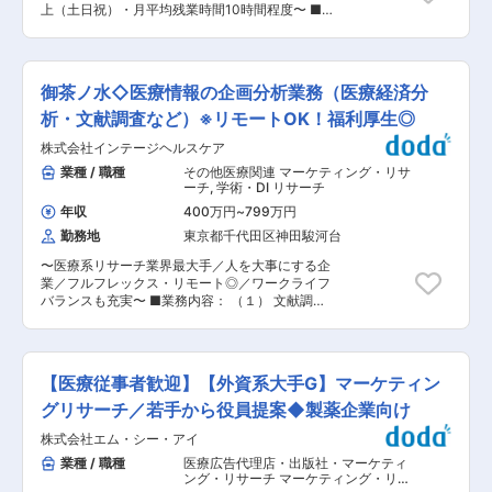
上（土日祝）・月平均残業時間10時間程度〜 ■採
たします。主にメールでのやりとりになりますの
用背景： 獣医師や動物看護師からなる動物医療専
で、現時点で英語が得意でなくても、翻訳機器を
門チームを中心に、企画開発、デザイン、管理部
使用し対応いただければ問題ございません。 ■組
門の専門家から成り立っている動物医療製品開発
織構成： 社員全体は40名ほど在籍しておりま
販売メーカーです。事業拡大に伴い、獣医療向け
す。 今回、営業本部の中にある「営業推進部」
御茶ノ水◇医療情報の企画分析業務（医療経済分
学術リサーチャーを増員いたします。獣医師経験
「新規事業部」のどちらかの配属となる予定で
を活かし、学術関連調査や病院／サロン／ショッ
析・文献調査など）※リモートOK！福利厚生◎
す。 営業推進部の配属の場合は先輩社員3名、新
プ向けセミナー、製品説明、戦略企画など幅広い
規事業部の配属になる場合は2名の先輩社員と共
株式会社インテージヘルスケア
業務に携わっていただきます。 ■業務詳細： ・
に業務いただきますが、どちらの配属でも先輩社
学術関連調査および報告書の作成 ・各種文章作成
業種 / 職種
その他医療関連 マーケティング・リサ
員より業務を引き継いでいただき、本ポジション
（SNS、販促資材） ・顧客からの学術系問い合わ
ーチ
,
学術・DI リサーチ
の専任になっていただくイメージです。 ■入社後
せ対応 ・各学会、展示会への参加および製品説明
について： 入社後の1か月間は本社（千葉県船橋
年収
400万円
~
799万円
の実施 ・病院／サロン／ショップへのセミナー実
市）にて営業研修を実施します。その後、OJT形
勤務地
東京都千代田区神田駿河台
施、資料作成 ・大学関係者や動物病院とのやりと
式で先輩社員の営業へ同行しながら、仕事の流れ
り ・その他戦略企画関連業務 ■当社製品につい
を覚えます。 変更の範囲：会社の定める業務
〜医療系リサーチ業界最大手／人を大事にする企
て： https://www.qix.co.jp/products/ ■働く環
業／フルフレックス・リモート◎／ワークライフ
境： 年休120日（土日祝）、残業月平均10時間程
バランスも充実〜 ■業務内容： （１） 文献調査
度と働きやすい環境です。 ■当社について： 獣
の実施： 対象となる医薬品・医療機器における有
医師や動物看護師からなる動物医療専門チームを
効性や安全性、現在の治療・使用状況の把握など
中心に、企画開発、デザイン、管理部門の専門家
を目的に、治療ガイドラインや英文を含む論文出
から成り立っている動物医療製品開発販売メーカ
版された先行研究など関連する文献のレビューを
ーです。動物病院用のサプリメントの開発・販売
【医療従事者歓迎】【外資系大手G】マーケティン
行います （２） アウトカムリサーチの企画提
を中心に、獣医師・動物看護師・トリマー向けの
案・実施： 患者や介護者のニーズ把握および
グリサーチ／若手から役員提案◆製薬企業向け
セミナー実施、ホームケア用品の開発・販売も行
Quality of Life（QOL）に関する医学研究のデザ
っています。 変更の範囲：会社の定める業務
株式会社エム・シー・アイ
イン、社内・社外のリソース（調査モニター・イ
ンタビュアーなど）の管理と調査の実施・運営、
業種 / 職種
医療広告代理店・出版社・マーケティ
論文出版および学会発表に向けた原稿・資料作成
ング・リサーチ マーケティング・リサ