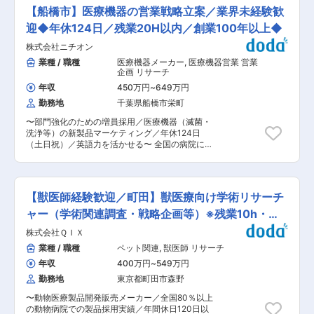
届かない」「適切な治療が普及しない」といった
ードバックを得られる ・課題分解力や仮説構築力
【船橋市】医療機器の営業戦略立案／業界未経験歓
課題を、構造的に分解し解決へ導くことがミッシ
など市場価値の高いスキルを習得 ・外部講習や書
ョンです。調査から提案まで一気通貫で関わり、
迎◆年休124日／残業20H以内／創業100年以上◆
籍補助など学習支援が充実 ■キャリアパス 分析
医療の質向上に寄与します。 ■業務内容: ・医療
のスペシャリストとして専門性を高めるほか、コ
株式会社ニチオン
従事者向け調査（Webアンケート／インタビュ
ンサルタントとして顧客課題に直接向き合うキャ
ー）の設計 ・プロジェクトマネジメント（進行・
業種 / 職種
医療機器メーカー
,
医療機器営業 営業
リアも選択可能。主体的にキャリア形成できる環
品質管理） ・データ分析および示唆抽出、レポー
企画 リサーチ
境です。 ■同社の特徴： オムニコムGの安定基盤
ティング ・クライアントへの報告、戦略提案（役
のもと、ヘルスケア領域に特化したマーケティン
年収
450万円
~
649万円
員層含む） ※例えば「なぜ薬が広がらないのか」
グ支援を展開。一次データを用いた分析により、
勤務地
千葉県船橋市栄町
の仮説思考を立てながら、どのようなニーズ・課
企業の事業成長と社会価値創出の双方に貢献でき
題があるかを先方と会話し、リサーチの手段や内
る、スケールの大きな課題解決型ビジネスです。
〜部門強化のための増員採用／医療機器（滅菌・
容を提案します。 ■組織構成： 20〜30代中心で
変更の範囲：会社の定める業務
洗浄等）の新製品マーケティング／年休124日
約3分の2がGMARCH以上出身。医療・論理思考
（土日祝）／英語力を活かせる〜 全国の病院に向
に強みを持つ人材が集結し、互いに高め合える環
けて自社開発の医療器械や輸入製品を販売する当
境です。 ■やりがいや魅力 ・1兆円規模企業の戦
社にて、以下の業務をご担当いただきます。 ■業
略に影響を与えるインパクトの大きさ ・患者の
務概要： 当社の営業担当が販売する医療機器のマ
QOL向上に繋がる社会貢献性の高さ ・若手から役
ーケティングや営業戦略の立案をお任せいたしま
員層へ提案し直接フィードバックを得られる ・外
【獣医師経験歓迎／町田】獣医療向け学術リサーチ
す。 当社では再生処理（超音波洗浄器や乾燥
部研修や書籍補助など学習支援が充実 ■キャリア
庫）、看護管理（消毒剤等の看護管理関連製
ャー（学術関連調査・戦略企画等）※残業10h・土
パス コンサルタントとして上流提案を牽引するキ
品）、手術器機（電気メスや内視鏡器具等の手術
ャリア、またはリサーチ×戦略の専門性を高める
日祝休
株式会社ＱＩＸ
関連製品）の3つの領域を主軸に幅のある商材を
キャリアが選択可能。グローバル案件にも挑戦で
広く扱っております。 社長や営業本部長を中心に
業種 / 職種
ペット関連
,
獣医師 リサーチ
きます。 ■同社の特徴： オムニコムGの基盤を持
新たに検討している新製品について、市場調査を
ち、世界的製薬企業と多数取引。医療用医薬品の
年収
400万円
~
549万円
いただき、営業戦略を立てていただくことがメイ
普及課題に対し、一気通貫かつカスタマイズ型で
ンミッションです。 6割くらいは社内での作業、
勤務地
東京都町田市森野
支援することで、医療現場と患者双方に大きな価
4割は現場（メーカー等）での打ち合わせが発生
値を提供しています。 変更の範囲：会社の定める
〜動物医療製品開発販売メーカー／全国80％以上
する予定です。 新製品については海外からの輸入
業務
の動物病院での製品採用実績／年間休日120日以
が6割程度となっており、業務内で英語を使用い