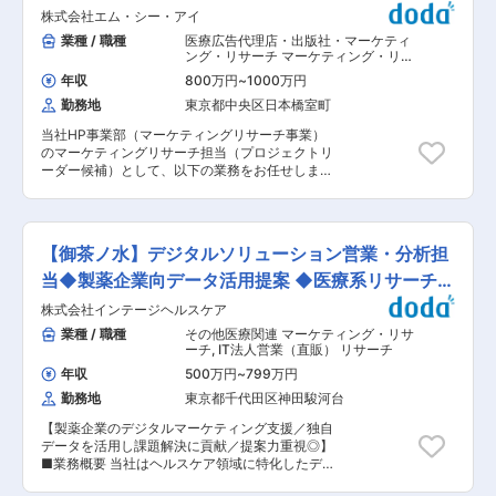
るために、その都度適切な手法を用いたアンケー
す。調査結果を報告すると、多くの顧客から「ビ
ファーム
会社の定める業務
株式会社エム・シー・アイ
ト調査を設計していきます。当部門で担当する医
ジネスの成功への道筋ができた！」など、感謝の
療用医薬品や医療機器分野のアドホックリサーチ
業種 / 職種
医療広告代理店・出版社・マーケティ
言葉もいただいております。 また、一人きりでク
では、特に、クライアントである製薬メーカーや
ング・リサーチ マーケティング・リサ
ライアントの課題を解決していくのではなく、チ
医療機器メーカーのマーケティング課題をいかに
ーチ
,
リサーチ・市場調査 リサーチ
ームワークを大切にして、チームとして目標達成
年収
800万円
~
1000万円
理解できるかが重要なポイントとなります。ま
を目指していけるのも当社・当部門の魅力の一つ
勤務地
東京都中央区日本橋室町
た、調査結果の分析や報告においては、現実的に
です。 ■企業魅力： 2024年に「働きがいのある
クライアントの次のアクションにつながるもので
会社調査」において認定企業に選出されました。
当社HP事業部（マーケティングリサーチ事業）
あることが求められるため、医療業界のマーケテ
（https://hatarakigai.info/ranking/certified_companies/1129_3795.html）
のマーケティングリサーチ担当（プロジェクトリ
ィング（制度や慣習等を含む）に対する知識や理
離職率は5%であり、性別問わず育児休暇の取
ーダー候補）として、以下の業務をお任せしま
解も必要です。また、一人きりでクライアントの
得、及び復職率ほぼ100％。育児短時間勤務社員
す。 ■業務内容： 定量・定性調査の実施・分析
課題を解決していくのではなく、チームワークを
のマネージャー職登用実績が複数あり、キャリア
等を含め、クライアントである製薬・医療業界企
大切にして、チームとして目標達成を目指してい
を諦めることなく長く働ける環境が整っていま
業の商品開発〜上市前後のプロモーション業務ま
けるのも当社・当部門の魅力の一つです。 ■やり
す。
で、リサーチ・マーケティング戦略立案から、顧
がい： 高まる健康ニーズに対して、ニーズに合っ
【御茶ノ水】デジタルソリューション営業・分析担
客の中長期的な成長・関係構築に向けたコンサル
た商品開発やマーケティング及び販売のサポート
ティングを行います。 クライアントに対して長期
当◆製薬企業向データ活用提案 ◆医療系リサーチ大
を、生活者調査を通じて顧客に届けるお仕事で
的な提案活動まで可能であるため、成果をフィー
す。調査結果を報告すると、多くの顧客から「ビ
手企業
株式会社インテージヘルスケア
ドバックしながら効果検証を続け、顧客のパート
ジネスの成功への道筋ができた！」など、感謝の
ナーとして長期に渡るフォローを行っていきま
業種 / 職種
その他医療関連 マーケティング・リサ
言葉もいただいております。また、国内だけでは
す。 製薬企業のニーズに基づいた、医師／薬剤師
ーチ
,
IT法人営業（直販） リサーチ
なく、海外でのヘルスケアニーズにも応えられる
／患者様に対する情報収集、分析、課題抽出、改
モニターも保有しており、グローバルな健康ニー
年収
500万円
~
799万円
善策の提案などもお任せします。 ■業務の特徴：
ズを実現するための資産が整っています。 グルー
勤務地
東京都千代田区神田駿河台
◎約6万人の医師調査パネルを保有し、医薬品分
プは、優しいベテランさん、明るい新人さんや中
野の市場調査を年間700プロジェクト以上実施し
途入社の方に中で、温かい雰囲気がある職場で
【製薬企業のデジタルマーケティング支援／独自
ており、豊富な実績とノウハウがあります。 ◎世
す。忙しい時もありますが、メリハリをつけて働
データを活用し課題解決に貢献／提案力重視◎】
界的な広告代理店グループであるオムニコムグル
ける環境です。 ■企業魅力： 2024年に「働きが
■業務概要 当社はヘルスケア領域に特化したデジ
ープの中で、日本における医薬品分野のマーケテ
いのある会社調査」において認定企業に選出され
タルソリューションを展開しており、製薬企業向
ィング支援を担当し、医薬品マーケティングリサ