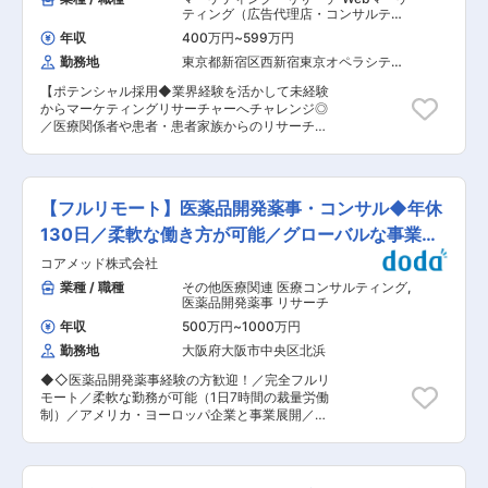
に筋肉を鍛えることができるSIXPADでヘルスケ
３〜４件を同時並行で担当頂きます。案件の規模
ティング（広告代理店・コンサルティ
ア市場を共に開拓することで、世の中の健康寿命
によりますが、基本は複数名（2~3名程度）でプ
ング・制作）
,
リサーチ・市場調査 リ
の延伸に貢献できる、やりがいを大きく感じられ
年収
400万円
~
599万円
サーチ
ロジェクト推進を行います。 プロジェクト内容に
るポジションになります。 変更の範囲：会社の定
勤務地
東京都新宿区西新宿東京オペラシティ
よっては、クロス・マーケティンググループの関
める業務
（２４階）
連部署や外部のパートナーと連携して頂くことと
【ポテンシャル採用◆業界経験を活かして未経験
なります。 ＜その他＞ ・プロジェクトの責任者
からマーケティングリサーチャーへチャレンジ◎
として業務に関わって頂くことを想定しており、
／医療関係者や患者・患者家族からのリサーチ結
プロジェクト推進においてはリーダーシップおよ
果が製薬や商品のマーケティング戦略に活用さ
び調整力が求められます。 ・ビジネスレベル以上
れ、ヘルスケアの未来に貢献できます】 ■募集背
の英語力をお持ちの方は、海外プロジェクトの運
景： 既存顧客からのリピートオーダーが多くを占
営（国外クライアントから受託する国内案件、及
めますが、同時に新規顧客の獲得も広がってお
び国内クライアントから受託する海外案件）及び
【フルリモート】医薬品開発薬事・コンサル◆年休
り、業務量が拡大しております。昨今は特に、悪
グローバルビジネス戦略構築に関与頂く可能性が
性腫瘍や希少疾患領域など、深い医療知識と提案
130日／柔軟な働き方が可能／グローバルな事業展
あります。 ■出向先： 株式会社クロス・マーケ
力を求められるプロジェクトのニーズが高まって
ティングへ入社後、株式会社メディリードへの出
開◎
コアメッド株式会社
おり、今後予想される医療分野でのプライマリー
向となります。 本社所在地・勤務地：東京都新宿
リサーチのニーズを捉える為、リサーチコンサル
業種 / 職種
その他医療関連 医療コンサルティング
,
区西新宿3丁目20番2号 東京オペラシティタワ
タントにチャレンジしたい方を募集します。 将来
医薬品開発薬事 リサーチ
ー24F 事業内容：医療関連領域の調査・データ解
的に、国内の内資系・外資系の医薬品メーカー、
析業務 ■メディリードについて： リサーチ事業
年収
500万円
~
1000万円
医療機器メーカー、その他医療に関する事業会社
及びITソリューション事業を幅広く展開してい
勤務地
大阪府大阪市中央区北浜
の未病/予防、創薬・開発研究、状態・把握診断、
る、クロス・マーケティンググループの一員とし
治療選択、治療、予後管理のバリューチェーンに
て、メディカル・ライフサイエンス領域における
◆◇医薬品開発薬事経験の方歓迎！／完全フルリ
おいて、市場調査の企画設計、調査票／ディスカ
国内・海外のマーケットリサーチやリアルワール
モート／柔軟な勤務が可能（1日7時間の裁量労働
ッションガイドの作成、調査プロジェクト運営や
ドデータ（RWD）の解析／分析を強化すべく、
制）／アメリカ・ヨーロッパ企業と事業展開／医
調査結果の分析やアクションへの提言をお任せで
2015年に設立されたマーケティングリサーチ会社
薬品の薬事戦略・開発戦略のコンサルティング会
きる人材を求めています。 ■お任せする業務内
です。 クロス・マーケティンググループ内外で長
社◆◇ ■業務内容： 医薬品開発における薬事戦
容： ・クライアントとの打ち合わせ …調査目
年リサーチに携わってきたスタッフや、医療デー
略の立案・評価・助言を中心としたコンサルティ
的・背景、クライアントの課題についてヒアリン
タのスペシャリストが集結し、国内・海外の医薬
ング業務をお任せします。承認取得に向けた最適