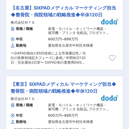
的・背景、クライアントの課題についてヒアリン
た独自のデータベース「メディリードマーケット
く、薬のエンドユーザーである患者さんの生活の
グを行い、調査内容や結果の活用イメージをすり
【名古屋】SIXPADメディカル マーケティング担当
プレイス」を保有 ◎医療関係者・患者会などあら
質の向上に役立っています。 これまで単発的に実
合わせます ・ガイド作成・対象者条件の設定 …
ゆるステークホルダーにアプローチ可能 変更の範
施していた海外クライアントのプロジェクトを、
◆整骨院・病院領域の戦略推進◆年休120日
調査対象条件やインタビュー内容の作成、調査ス
囲：会社の定める業務
今後は収益成長性を見込める大きなサービスの柱
ケジュールの調整、インタビュー会場の手配や謝
株式会社ＭＴＧ
として育ててまいります。 その新たなチャレンジ
礼の準備などを行います ・調査の実施 …インタ
のメンバーの一員として、クライアントの開拓か
業種 / 職種
家電・モバイル・ネットワーク機器・
ビューを実施し、内容を記録します ・レポートの
らサービス体制の構築まで、少数メンバーの中で
複写機・プリンタ 化粧品
,
プロダクト
作成 …得られた結果を分析し、その結果からど
大きな裁量を持って業務に取り組んでいただきま
マネージャー リサーチ
のような提言に結び付けていくかを考えながら作
年収
600万円
~
899万円
す。始めの1〜2年程度はマーケティングリサーチ
成します。結果を数字や記録として報告するだけ
勤務地
愛知県名古屋市中村区本陣通
の基礎を経験するためにも、日本国内の案件を実
ではなく、そこに隠れたインサイトを読み解きな
施していただきます。 ■業務内容： ◎Webアンケ
がら、クライアントの課題解決に向けて自ら考え
〜SIXPAD独自のEMS技術による市場優位性／当
ートの作成／インタビュー調査の運営 コンサルタ
る要素も大きいです。 調査プロジェクトは2〜3
社の医療領域拡大フェーズに参画／年間休日120
ントの指示のもとWebアンケートの作成を行いま
か月程度のサイクルで回していき、常時3〜4案k
日・完全週休2日実〜 SIXPAD初の業務用EMSの
す。自身のアイデアをコンサルタントと相談して
年を並行して担当します。案件の規模によります
商品企画からマーケティングを行っている
アンケートに反映することもできます。 ◎実査管
が、2〜3名程度で一緒に推進していきます。内容
SIXPADメディカル部メディカルプロ課にて、整
理 定量調査のリサーチャーとして必要なスキルを
によってはグループ各社の関連部署とも協働しま
骨院領域、病院、クリニック領域でのマーケティ
身に付けて、プロジェクトの進捗を管理します。
す。 ■出向先について： 株式会社メディリード
ング活動をお任せします。 ■具体的には： ・主
必要に応じて他チームと連携しプロジェクトが円
【東京】SIXPADメディカル マーケティング担当◆
への出向となります。 ・本社・勤務地：東京都新
に整骨院領域におけるマーケティング・プロモー
滑に進むように調整します。 ◎回答結果のデータ
宿区西新宿3-20-2東京オペラシティタワー ・事
ション戦略の立案、推進業務 ・学会等への出展、
整骨院・病院領域の戦略推進◆年休120日
集計・分析 データを回収した後、Excelや専門の
業内容：メディカル・ライフサイエンス領域にお
セミナーを通じた啓蒙活動 ・営業や医療ディーラ
集計ソフトを駆使して、データ集計・分析を行い
けるマーケットリサーチ 変更の範囲：会社の定め
株式会社ＭＴＧ
ーと連携して整骨院への導入を推進する ・各種院
ます。社内のコンサルタントとの打ち合わせを通
る業務
内ツール制作ディレクション ■入社後のキャリ
業種 / 職種
家電・モバイル・ネットワーク機器・
じて、分析・集計したデータをビジュアル化して
ア： まずは、治療院、営業、制作メンバーとの調
複写機・プリンタ 化粧品
,
プロダクト
レポートにまとめます。プロジェクトを通じ、製
整を行いPJを推進していただきます。 その後、
マネージャー リサーチ
品の傾向や特徴について理解を深め、クライアン
年収
600万円
~
899万円
治療院でのSIXPAD活用についてPDCAを回し次
トにとってより価値の高いレポートの作成を目指
勤務地
愛知県名古屋市中村区本陣通
のアクションを考えていただいたり、アクション
します。 ◎マーケティングリサーチに関連した各
実施の為に必要な販促物を企画・推進していただ
種業務 マーケティングリサーチの正確性、効率性