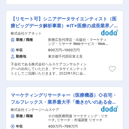
適な環境です。 変更の範囲：会社の定める業務
市場予測・事業性評価等を担っていただきます。
ます。また、プロダクト開発も検討しております
・具体的には、以下のいずれかの業務を担当いた
のでプロジェクトに参画いただき、ビジネス側で
だきます。 ■業務詳細： （1）共同研究・外部連
プロダクトマネージャーや事業部長等のポジショ
携案件の探索・評価 ・アカデミア、バイオベンチ
ンを目指していただけます。 ■働きやすい環境：
【リモート可】シニアデータサイエンティスト（医
ャー、製薬企業、研究機関等との共同研究・外部
残業月20時間以下、フレックス制度、在宅勤務
連携機会の探索 ・社内研究部門、開発部門、事業
療ビッグデータ解析事業）※IT×医療の成長業界／
（一部利用可能）と、ワークライフバランスを重
開発部門等と連携した外部案件の初期評価 ・共同
視した働き方が可能です。また、産休・育休率取
副業可
株式会社ケアネット
研究テーマの研究目的・成果物・マイルストンの
得率が非常に高く、その後の復職者も多いのが特
整理 ・共同研究先との協議に向けた資料作成、社
業種 / 職種
医療広告代理店・出版社・マーケティ
徴で、男女問わず家庭と仕事を両立して働くこと
内説明資料の作成 ・契約締結前後における社内関
ング・リサーチ Webサービス・Webメ
をサポートしています。 ■当社の特徴： 【30万
係部門との調整および案件推進支援 （2）市場予
ディア（EC・ポータル・ソーシャル）
,
人を超える医療従事者が利用する医療情報専門サ
年収
800万円
~
1000万円
データアナリスト・データサイエンテ
測・事業性評価 ・開発候補品、研究テーマ、共同
イト】「情報技術と映像の力で明日の医療をもっ
ィスト 統計解析 リサーチ
勤務地
東京都千代田区富士見
研究案件等に関する市場規模・売上予測の作成 ・
とよくする」ことをミッションとし、インターネ
対象疾患領域における患者数、診断率、治療率、
ットを通じて医師・医療者の日常臨床に役立つ記
子会社である株式会社ヘルスケアコンサルティン
薬物治療動向、競合品動向の調査・分析 ・必要に
事や動画等の情報をお届けするとともに、製薬企
グへの出向していただき、データサイエンティス
応じて外部データベース、コンサルタント、KOL
業に対し、医薬情報提供活動を効率的に行うソリ
トとしてご活躍いただきます。2022年1月に会社
等を活用した情報収集・分析 ■この仕事の魅力、
ューションを提供しています。 【製薬企業・医療
を始動させたばかりですが、多くの引き合いをい
キャリアパス、職場の雰囲気： ・創薬企画グルー
従事者双方のニーズに並走したサービス展開】生
ただいており、業務拡大による募集となります。
プでは、共同研究・外部連携案件の企画推進や市
活習慣病からスペシャリティ（がんや希少疾患な
■業務内容： HCC社では、現状製薬企業クライ
場予測、事業性評価を通じて、将来の研究開発ポ
ど）への情報提供の充実を望む製薬企業、医療従
アントのお引き合いに応じて、下記の通り幅広い
ートフォリオ構築と経営意思決定に貢献できま
マーケティングリサーチャー（医療機器）◇在宅・
事者双方のニーズに応えるべく、製薬企業・医療
業務を行っております。 ◇市場調査／マーケティ
す。 ・研究開発とビジネスの双方を学びながら専
従事者双方のニーズをマッチングさせるためのサ
ング戦略／医療ビックデータ解析によるレポーテ
フルフレックス・業界最大手「働きがいのある会
門性を高めることができ、将来的にはR&D戦略、
ービス提供に力を入れております。 変更の範囲：
ィング／論文執筆／HTAなど ■業務の特徴： 今
ポートフォリオマネジメント、事業開発など幅広
社」に認定
会社の定める業務
株式会社インテージヘルスケア
回は顧客開拓を行う社長／役員のもとで解析実務
いキャリア形成が可能です。 ・少数精鋭で自由闊
や論文執筆実務を担っていただきます。 ※労働集
業種 / 職種
その他医療関連 マーケティング・リサ
達な議論を重視する環境のもと、会社の将来の価
約的なコンサルティングのみならず、ご希望に応
ーチ
,
リサーチ・市場調査 リサーチ
値創出に挑戦できる魅力あるポジションです。 ＜
じてプロダクト開発などのプロジェクトへの参画
受動喫煙防止のための取り組み＞ ・当社は2017
年収
400万円
~
799万円
も可能です。 ■キャリアパスについて： データ