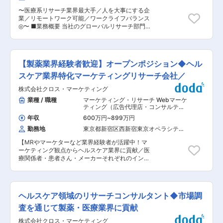
た、男性社員の育児休暇取得、育児短時間勤務使
ジタルマーケティング戦略の実行、主導し営業パ
用実績が複数あり、子育て社員にやさしい会社で
〜医療系リサーチ業界最大手／人を大事にする企
フォーマンスの有効性に関するフィールドデータ
す。 ■企業魅力 医薬品メーカーへのマーケティ
業／リモートワーク可能／ワークライフバランス
の収集、分析、アクションプランの提案 ・日本
ングリサーチ会社として業界最大手です。トップ
◎〜 ■業務概要 当社のグローバルリサーチ部門に
に限らず、海外とも連携し、グローバルブランデ
２０にはいる医薬品メーカーは基本的にお取引が
て、イギリス・アメリカのクライアント企業から
ィングを実施するための日本市場向けのマーケテ
ございます。常に安定的に仕事があり、競合も参
依頼される日中韓市場での医療分野の市場調査プ
ィング戦略の策定、実行、主導 ・営業資材の作成
入しにくい分野です。 グローバル展開を積極的に
ロジェクトをコーディネートしていただきます。
＜レポートライン＞ マーケティングディレクター
しており（外資医薬品メーカーの国内参入、国内
主に海外調査会社や国内外の関係者との調整を担
（日本人） ■腫瘍治療電場療法について： 腫瘍
【製薬業界経験者歓迎】オープンポジション◆ヘル
医薬品メーカーの海外進出等）、まだまだ未開拓
当し、プロジェクトの円滑な進行を支える重要な
治療電場療法は、オプチューンと呼ばれる持ち運
かつニーズのあるこの分野を積極的に手がけてい
役割です。 ■業務詳細 ・海外調査会社との調整
スケア業界特化マーケティングリサーチ会社／
び可能な非侵襲性の医療機器で治療を行います。
きます 変更の範囲：会社の定める業務
業務（調査内容の確認・スケジューリング・進捗
外科手術と放射線治療実施後の治療を目的とする
株式会社クロス・マーケティング
確認など） ・日中韓エリアでのフィールドワーク
医療機器です。同製品による治療は投薬治療や放
コントロール（社内外関係者との連絡・調整、イ
業種 / 職種
マーケティング・リサーチ Webマーケ
射線治療と異なり、全身性の副作用が少ないこと
ンタビューの実施・管理） ・プロジェクトの進行
ティング（広告代理店・コンサルティ
が特徴で、5年生存率10%と言われる膠芽腫に対
管理やトラブル対応 ※分析やレポーティングは別
ング・制作）
,
リサーチ・市場調査 リ
して一定の有用性が実証されています。 ※2017年
年収
600万円
~
899万円
サーチ
部署が担当するため、調査実務に専念できます。
に保険収載が開始され、現在は膠芽腫（脳腫瘍）
勤務地
東京都新宿区西新宿東京オペラシティ
※日常的に英語でのメール・会議対応が発生しま
／切除不能な進行・再発の非小細胞肺癌
（２４階）
すが、社内・委託先とのやり取りは主に日本語で
（NSCLC）に対して適応があります。 ■当社に
【MRやマーケターなど業界経験者が活躍中！マ
す。 ■やりがい・魅力 日中韓の医薬品市場を理
ついて： 当社はがん細胞に有効な周波数に設定し
ーケティング観点からヘルスケア業界に貢献／医
解することや、専門的な知識を覚えることなど、
た電場を利用する治療法「TTフィールド（腫瘍治
療関係者・患者さん・メーカーそれぞれのインサ
業務を実施においては苦労すこともありますが、
療電場）療法」を開発。この原理を用いて、膠芽
イトを紐解き、円滑な情報流通や製品開発をサポ
難しいプロジェクトを乗り越えられたとき、でき
腫（悪性脳腫瘍の一種）治療用機器を開発し、世
ートします◎】 ■配属先について： クロス・マー
ないと思っていたことがやり遂げられた時にえら
界各国で販売しています。 変更の範囲：会社の定
ケティングに入社後、ヘルスケア領域に特化した
る充実感は、次の仕事への自信につながります。
める業務
子会社、株式会社メディリードへの出向となりま
また、日常的に海外との接点があり、自然とグロ
ヘルスケア領域のリサーチコンサルタント◆市場調
す。 ・本社・勤務地：東京都新宿区西新宿3-20-
ーバルな環境で働くうえでの必要なスキルが磨か
2東京オペラシティタワー ・事業内容：メディカ
査を通じて製薬・医療業界に貢献
れていきます。 ■組織構成 現在14名の方が在籍
ル・ライフサイエンス領域におけるマーケットリ
しております。 男性2名、女性12名(海外勤務方が
株式会社クロス・マーケティング
サーチ ■打診ポジション／業務内容について：