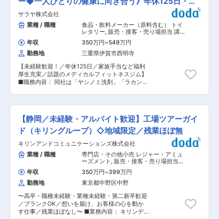
ー◆一人ひとりの健康に向き合う》年休125日・正
指導、会員対応など現場でお客様と接する業務か
ルバイト・社員スタッフのシフト管理、育成・評
らスタート。 その後、会員管理システムの操作、
社員
サラヤ株式会社
価などのマネジメント、トレーニング指導やフロ
売上管理、シフト作成など、店舗運営の中核業務
ント対応など、お客様と直接関わるフィットネス
業種 / 職種
食品・飲料メーカー（原料含む） トイ
へ段階的に範囲を広げます。現場責任者やエリア
現場業務も幅広く担っていただきます。 ■組織構
レタリー
,
販売・接客・売り場担当 講
担当者が身近な相談相手となり、マネジメント未
成： 当社はフィットネスを中心に複数ブランド・
師・指導員・インストラクター
経験の方でも安心してキャッチアップできる体制
年収
350万円
~
549万円
業態を展開しており、従業員は312名規模です。
です。 ■当社・当求人の魅力： 当社はフィット
勤務地
三重県伊賀市西明寺
各店舗には店舗責任者と、その下で運営を支える
ネス、パーソナル、ホットヨガ、ピラティス、キ
正社員・アルバイトスタッフが在籍しています。
ッズスクール、オンライン事業など、多角的に事
【未経験歓迎！／年休125日／家族手当など福利
今回のポジションは、まず1店舗に配属され、現
業展開する成長企業です。 事業領域が広く、営業
厚生充実／話題のメディカルフィットネスジム】
店舗責任者の右腕として運営業務を担う立ち位置
戦略やサービス設計の自由度が高いため、「自分
■職務内容： 同社は「ヤシノミ洗剤」「ラカン
です。中途入社から責任者へステップアップした
のアイデアで店舗をもっと良くしたい」という方
ト」等でお馴染みの衛生用品・食品メーカーで
メンバーも多く、頑張り次第で早期のキャリアア
に大きなやりがいがあります。一定期間の実務習
す。同社が運営する、医療機関と連携し疾患の予
ップが可能な環境です。 ■入社後の流れ： ご入
得後は店舗責任者として店舗全体をお任せする想
防や改善を目的とするフィットネス＝メディカル
社後は、店舗責任者の一つ下のポジションからス
定で、将来的には複数店舗のマネジメントや新業
フィットネス『ビタレーザ』にて、トレーナー業
タートし、OJTを通じて業務を一つひとつ習得し
【静岡／未経験・アルバイト歓迎】工場ツアーガイ
態・新サービスの立ち上げに関わるチャンスも。
務（顧客指導、受付事務、スタッフ育成・研修、
ます。まずはフロント対応や簡単なトレーニング
成長中の企業で現場プレーヤーからマネジメント
販促・イベント企画、清掃など）を行っていただ
ド（キリングループ）◇地域限定／残業ほぼ無
指導、会員対応など現場でお客様と接する業務か
へキャリアを広げたい方に最適なポジションで
きます。 ■業務詳細： ・顧客指導（カウンセリ
らスタート。 その後、会員管理システムの操作、
キリンアンドコミュニケーションズ株式会社
す。 変更の範囲：会社の定める業務
ング、指導、リスク管理など） ・受付事務（入退
売上管理、シフト作成など、店舗運営の中核業務
館管理、入出金管理、顧客情報管理、経理報告な
業種 / 職種
専門店・その他小売 レジャー・アミュ
へ段階的に範囲を広げます。現場責任者やエリア
ど） ・スタッフ育成、研修（後輩・アルバイトス
ーズメント
,
販売・接客・売り場担当
担当者が身近な相談相手となり、マネジメント未
タッフの研修担当、店舗研修担当など） ・販促、
講師・指導員・インストラクター
経験の方でも安心してキャッチアップできる体制
年収
350万円
~
399万円
イベント企画など（定期的なイベント企画、販
です。 ■当社・当求人の魅力： 当社はフィット
勤務地
東京都中野区中野
促、集客の担当など） ・清掃 ■業務の魅力： ・
ネス、パーソナル、ホットヨガ、ピラティス、キ
大学との共同研究により生まれた医学的根拠に基
ッズスクール、オンライン事業など、多角的に事
〜高卒・職種未経験・業種未経験・第二新卒歓迎
づいた独自のフィットネスプログラムを、ご自身
業展開する成長企業です。 事業領域が広く、営業
／ブランクOK／想いを届け、お客様の心を動か
の目標や体質、疾患に合わせてプランニングする
戦略やサービス設計の自由度が高いため、「自分
す仕事／残業ほぼなし〜 ■業務内容： キリンデ
新しいスタイルのフィットネスジムです。単なる
のアイデアで店舗をもっと良くしたい」という方