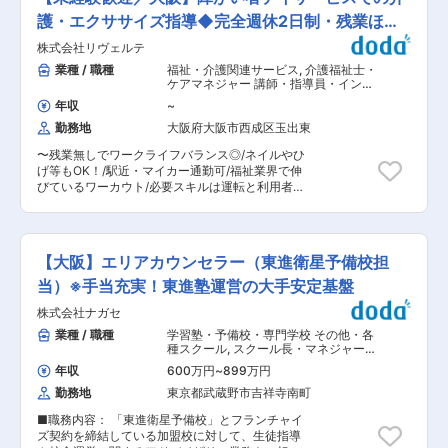
も実施しています。 生徒の自己肯定感を高め、や
取得実績有 ■働きやすさを支える制度 （1）准社
る気を引き出すことを第一に考える指導方法が強
護・エクササイズ指導◆完全週休2日制・残業ほぼ
員制度…勤務時間や勤務日数を正社員よりも短く
みです。 ■担当業務 聖陵学院の校舎の運営、講
しながら働くことが出来ます （2）再雇用制度…
無
株式会社リヴェルテ
師をお任せします。 国語・英語・数学・理科・社
結婚、出産、配偶者の転勤等を理由に一度退職し
会の中から得意な分野の2〜3科目の学習指導をお
業種 / 職種
福祉・介護関連サービス
,
介護福祉士・
た社員を再雇用する制度 （3）有給休暇の時間単
任せします。 ■職務詳細 小中高学生の個別及び
ケアマネジャー 講師・指導員・インス
位取得（正社員のみ） ※これらの制度は全社員
集団授業をお任せします。授業はマニュアルに沿
トラクター
が利用出来る制度です ■キャリアについて スキ
年収
~
って進めていきます。 ＜1日の流れ＞ 基本15時
ル・要望に応じてキャリアアップ（一般社員から
勤務地
大阪府大阪市西成区玉出東
30分に出社し、16時30分〜19時まで小学生の部
始まり、室長、そしてブロック長へとスキルアッ
の授業 19時15分〜10時20分まで休憩を挟みなが
プ）やキャリアチェンジ（希望があれば個別指導
〜残業無しでワークライフバランス◎/ネイルやひ
ら中学生の部の授業 23時30分までは次の日の準
校舎運営職から集団授業教師職へ挑戦）が可能で
げ等もOK！/駅近・マイカー通勤可/福祉業界で伸
備や事務作業を行い退社します。 ■成長できる環
す。 変更の範囲：会社の定める業務
びているワーカウト/必要スキルは運転と利用者へ
境 教師力養成塾というe-ラーニングを使って研修
のホスピタリティ〜 障がい者デイサービス（生活
します。授業方法から保護者対応まで含んでいる
介護）支援員として、主に利用者の送迎と、対応
ため、講師の仕事内容について幅広く学ぶことが
をお任せします！ 利用者様の増加率と定着率共に
出来ます。 OJT制度：3,4か月程度での独り立ち
業界でも異例の伸び率を誇る『ワーカウト事業』
を目指し現場にて学んでいただきます。授業のポ
【大阪】エリアカウンセラー（東進衛星予備校担
で利用者と楽しみながら働ける環境です。 ■職務
イントやテストを行うタイミングなど全てマニュ
内容： ・送迎業務 ・利用者様とのレクリエーシ
当）※手当充実！東進塾運営の大手安定基盤
アル化されています。 ゆくゆくは校舎長を目指し
ョン（ヨガ、エクササイズ、キックボクササイ
て頂きます。早い方は１年程度、遅くとも3年程
株式会社ナガセ
ズ、映画鑑賞、麻雀、会話など） ・入浴補助 ・
度で校舎長になっている実績があります。 ■当社
配膳 ・掃除 ・事務作業 など ※基本的には分担
業種 / 職種
学習塾・予備校・専門学校 その他・各
の魅力 「できるかもしれない、やれるかもしれな
作業なので1人に全部お任せすることはございま
種スクール
,
スクール長・マネジャー
い」という気持ちを持ってもらって、全ての事に
せん。 ■常勤・1日のスケジュール例 8時半 出
講師・指導員・インストラクター
前向きに取り組んでもらい明るい気持ちで毎日生
年収
600万円
~
899万円
勤、準備 9時 送迎 10時半 レクリエーション
活ができるように教育やサポートをしておりま
勤務地
東京都武蔵野市吉祥寺南町
（運動） 12時 昼食 13時〜15時 入浴と送迎
す。周りの人にも優しく思いやりのある態度で接
とレクリエーション（遊び、運動） 16時 片付
することが出来るような人物になってもらいたい
■職務内容： 「東進衛星予備校」とフランチャイ
け、事務作業 17時半 退社 ■就業環境 ◇残業基
との想いで【ほめて、のばす教育】を行っており
ズ契約を締結している加盟校に対して、生徒指導
本なし ◇１から業務を学べます。※業種未経験歓