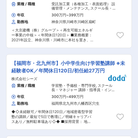
援ニーズの調査 ◎行政や教育委員会、地域の団体
業種 / 職種
受託加工業（各種加工・表面処理） 設
おります。 業界トップクラスの充実した研修制度
との調整・交渉・連携 ◎居場所の運営・プログラ
備管理・メンテナンス
,
スクール長・マ
があるだけでなく、教務や運営についてのマニュ
ム企画・子どもたちへの伴走 ◎ピープルマネジメ
ネジャー 講師・指導員・インストラク
アルも用意していますので完全未経験でもご安心
年収
300万円
~
399万円
ター
ント ◎レポーティング 発災後すぐの勤務状況が過
ください！ ■森塾の特徴 （1）同社の独自教材
勤務地
神奈川県川崎市川崎区扇町
酷であることは否めません。そうした時期の、ス
「フォレスタ」 完璧に仕組化された同社独自の教
タッフのリアルな1日のスケジュール例を紹介し
材です。問題の解き方のページ、宿題のページ等
＜大京建機（株）グループ＞＜再生可能エネルギ
ます 出勤：ボランティアスタッフの受け入れ 午
が分かれている教材です （2）営業ノルマがあり
ー事業の中核＞＜年間休日120日＞ ■業務概要：
前中：朝の会／外遊び／学習伴走 ランチ：原則子
ません！ あくまでもあなたのミッションは売上を
2021年設立、神奈川県・川崎市に本社を置き、再
どもと一緒に 午後：ボランティアスタッフによる
上げることではなく『生徒の成績を上げること』
生可能エネルギー事業や、風力発電機のメンテナ
イベント／行政職員や他団体と打ち合わせ／子ど
です。生徒の成績を上げることが、ボーナスの半
ンス事業を展開する当社にて風力発電メンテナン
もの遊び対応／帰りの会 夕方：片付け、ボランテ
分の評価に直結しています。 （3）褒めて伸ばす
ス技術者育成施設の事務長候補として業務に従事
ィアスタッフの打合せ・振り返り／事務作業 ＜平
教育 森塾が対象としている生徒は学校の成績が
していただきます。 ■当ポジションの特徴： 風
時の仕事内容＞ カタリバの他事業を兼任いただ
【福岡市・北九州市】小中学生向け学習塾講師 ※未
60点前後のため、まずは勉強を楽しいと思っても
力発電メンテナンス技術者の育成をリードするマ
き、平時はそちらに携わっていただきます。下記
らうことが大切になります。そのため「叱る」の
ースク・トレーニング社とのパートナーシップの
経験者OK／年間休日120日/初任給27万円
事業などから、経験・スキル・希望に応じての配
ではなく、【褒めて伸ばす】教育を大切にしてい
もと、2024年6月に川崎市扇町に開設された
属となります。 ∇カタリバの活動紹介
株式会社シーズ
ます。 変更の範囲：会社の定める業務
GWO認定トレーニングセンターにて就業いただ
https://www.katariba.or.jp/activity/ ∇募集中の求
くポジションとなります。 年間最大収容人数
業種 / 職種
学習塾・予備校・専門学校
,
スクール
人 https://www.katariba.or.jp/recruit/job/ また、
1500名の風力発電メンテナンス技術者を育成す
長・マネジャー 講師・指導員・インス
平時においても週1日程度、災害支援のアライア
る能力を備えた当施設では、世界標準の環境と施
トラクター
ンス企業や有識者、専門家との協働プロジェクト
年収
300万円
~
499万円
設の元で、風力発電メンテナンス技術者に必要と
を担当する想定です。自ら企画を立案・提案する
勤務地
福岡県北九州市八幡西区穴生
されるさまざまなコースの訓練を日本語及び英語
ことも可能です。 ■配属部署： 2名 ■仕事のやり
で受講することが可能となります。 ※GWOについ
がい： 被災地での子ども支援に大きなやりがいと
◆◇未経験可／年間休日120日／地域密着型学習
て：風力設備オーナーや風力タービンメーカー等
充実感があります。迅速な支援が子どもの未来を
塾の講師／最短で5日で教壇に／明確キャリアパ
から構成される非営利組織 ■具体的には： トレ
変えるスピード感や、新たな災害支援のあり方を
スあり／無料駐車場あり◇◆ ■採用背景： 地域
ーニングセンターの受講者様の予約・受付・庶務
構築する機会も魅力です。また、災害支援活動で
に密着した学習塾として、さらなる教育の質向上
等の一般事務担当の管理 ■組織体制について：
は地域の方々との素晴らしい出会いや協働が生ま
と組織の拡大を目指し、新たな小中学部の塾講師
現在事務担当については2名体制で行っておりま
れます。これらの経験を通じて、自ら道を切り開
を募集します。経験が浅い方でも安心して働ける