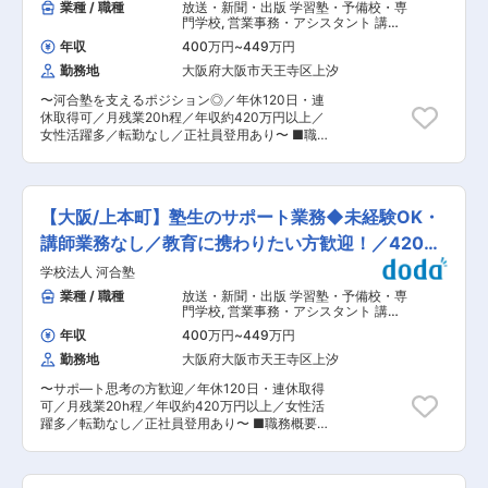
業種 / 職種
放送・新聞・出版 学習塾・予備校・専
門学校
,
営業事務・アシスタント 講
師・指導員・インストラクター
年収
400万円
~
449万円
勤務地
大阪府大阪市天王寺区上汐
〜河合塾を支えるポジション◎／年休120日・連
休取得可／月残業20h程／年収約420万円以上／
女性活躍多／転勤なし／正社員登用あり〜 ■職務
概要 生徒1人1人の志望校合格に向けて、講師と協
力しつつ生徒の進路だけでなくメンタル面も含め
フォローいただくポジションです。 講師業務はな
いので、生徒の成長を一緒に喜べる方・サポート
【大阪/上本町】塾生のサポート業務◆未経験OK・
やフォローにやりがいを感じられる方を、経験値
問わず募集しております。 ※未経験活躍につい
講師業務なし／教育に携わりたい方歓迎！／420万
て：中途入社の9割が未経験スタートです。万全
円〜
学校法人 河合塾
の教育体制を整えていますのでご安心ください。
■職務詳細 ※チューター業務50％・その他50％程
業種 / 職種
放送・新聞・出版 学習塾・予備校・専
度です <生徒フォロー> ・生徒との進路面談（保
門学校
,
営業事務・アシスタント 講
護者との三者面談含む） ・ホームルームでのガイ
師・指導員・インストラクター
年収
400万円
~
449万円
ダンス ・成績の分析や出欠の管理 など <生徒募
勤務地
大阪府大阪市天王寺区上汐
集> ・問い合わせいただいたお客様への入塾案内
・体験授業や入塾説明会の企画/広報 など ＜そ
〜サポ—ト思考の方歓迎／年休120日・連休取得
の他運営業務全般＞ ・各種受付対応 ・授業準備
可／月残業20h程／年収約420万円以上／女性活
のサポート ・自習室等の学習環境整備 ・アルバ
躍多／転勤なし／正社員登用あり〜 ■職務概要
イトスタッフの管理/育成 など 【フォロー体制
生徒1人1人の志望校合格に向けて、講師と協力し
例】 ・新入職員研修 ・トレーナーによる
つつ生徒の進路だけでなくメンタル面も含めフォ
OJT（入社から半年間） ・フォローアップ研修
ローいただくポジションです。 講師業務はないの
・自主勉強会（各校舎で定期的に開催） ・商品・