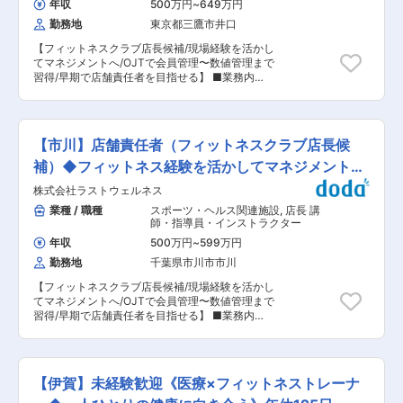
進が誇る日本最高レベルの教育手法と、全国の加
年収
500万円
~
649万円
アドバイザリー提案 ・月1~2回、東京オフィスで
盟校の先生方の熱誠指導を通じて、確かな学力を
勤務地
東京都三鷹市井口
の集合研修や部内会議等、東京への出張が発生し
育み、未来を逞しく生き抜く人間力の高い人財へ
ます（出張手当有） ■やりがい： 日本最大の教
と育成しています。 ■東進ハイスクール： 東京
【フィットネスクラブ店長候補/現場経験を活かし
育ネットワークであり、全国に約1,000校ある東
大学の3人に1人は東進出身者という圧倒的な合格
てマネジメントへ/OJTで会員管理〜数値管理まで
進衛星予備校で「教育の機会均等」を推進し、日
実績と知名度を誇る「東進ハイスクール・東進衛
習得/早期で店舗責任者を目指せる】 ■業務内
本全国の「人」を活性化させる重要な業務です。
星予備校」は、少子化といわれる国内市場におい
容： フィットネスクラブの店舗責任者候補とし
多くの加盟校のオーナーとともに汗をかき、校舎
て、毎年着実に徒数を伸ばしています。現在で
て、店舗運営業務全般をお任せします。 ＜具体的
の成功を目の当たりにしたときの喜びはとても大
は、日本最大の教育ネットワークを構築し、全国
には＞ まずは現場スタッフとして、会員管理（入
きいものです。 ■入社後： 入社後は、本社での
に約11万人の生徒を有する、実績、知名度ともに
会・退会手続き、問い合わせ対応）、売上・各種
研修、現場OJT研修を経て本配属となります。配
【市川】店舗責任者（フィットネスクラブ店長候
全国トップレベルの教育機関となっています。 変
数値の管理や目標の設定・振り返り、施設・設備
属部署により、研修の期間や内容は異なります。
更の範囲：会社の定める業務
の点検や環境整備・安全管理を担当。加えて、ア
補）◆フィットネス経験を活かしてマネジメント
■東進衛生予備校とは： 日本全国の塾・予備校と
ルバイト・社員スタッフのシフト管理、育成・評
連携し（フランチャイズ展開）、1,000校を超え
へ/
株式会社ラストウェルネス
価などのマネジメント、トレーニング指導やフロ
るネットワークを構築。映像を活用したIT授業
ント対応など、お客様と直接関わるフィットネス
業種 / 職種
スポーツ・ヘルス関連施設
,
店長 講
や、個別最適化学習を実現させるAIを活用した演
現場業務も幅広く担っていただきます。 ■組織構
師・指導員・インストラクター
習講座等、最高の学習環境を提供しています。東
成： 当社はフィットネスを中心に複数ブランド・
進が誇る日本最高レベルの教育手法と、全国の加
年収
500万円
~
599万円
業態を展開しており、従業員は312名規模です。
盟校の先生方の熱誠指導を通じて、確かな学力を
勤務地
千葉県市川市市川
各店舗には店舗責任者と、その下で運営を支える
育み、未来を逞しく生き抜く人間力の高い人財へ
正社員・アルバイトスタッフが在籍しています。
と育成しています。 ■東進ハイスクール： 東京
【フィットネスクラブ店長候補/現場経験を活かし
今回のポジションは、まず1店舗に配属され、現
大学の3人に1人は東進出身者という圧倒的な合格
てマネジメントへ/OJTで会員管理〜数値管理まで
店舗責任者の右腕として運営業務を担う立ち位置
実績と知名度を誇る「東進ハイスクール・東進衛
習得/早期で店舗責任者を目指せる】 ■業務内
です。中途入社から責任者へステップアップした
星予備校」は、少子化といわれる国内市場におい
容： フィットネスクラブの店舗責任者候補とし
メンバーも多く、頑張り次第で早期のキャリアア
て、毎年着実に徒数を伸ばしています。現在で
て、店舗運営業務全般をお任せします。 ＜具体的
ップが可能な環境です。 ■入社後の流れ： ご入
は、日本最大の教育ネットワークを構築し、全国
には＞ まずは現場スタッフとして、会員管理（入
社後は、店舗責任者の一つ下のポジションからス
に約11万人の生徒を有する、実績、知名度ともに
会・退会手続き、問い合わせ対応）、売上・各種
タートし、OJTを通じて業務を一つひとつ習得し
【伊賀】未経験歓迎《医療×フィットネストレーナ
全国トップレベルの教育機関となっています。 変
数値の管理や目標の設定・振り返り、施設・設備
ます。まずはフロント対応や簡単なトレーニング
更の範囲：会社の定める業務
の点検や環境整備・安全管理を担当。加えて、ア