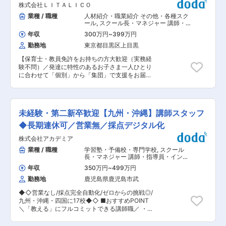
面談もあり、相談しやすい環境です。 ■当社につ
株式会社ＬＩＴＡＬＩＣＯ
対応（年に3回） ◇イベント・講習会を通じての
いて： ・武田塾は、フランチャイズ展開により急
集客活動 └1泊2日の野外活動（キャンプ）や夏
業種 / 職種
人材紹介・職業紹介 その他・各種スク
成長を遂げた事業です。2校舎から3年で100校
季・冬季講習などを行っています ◇生徒獲得に向
ール
,
スクール長・マネジャー 講師・
舎、現在では400校舎以上に拡大しています。 ・
けた販促企画 └チラシやリーフレット、HP作成
指導員・インストラクター
日本初、授業をしない塾として「自学自習、参考
年収
300万円
~
399万円
やイベント企画など、社員それぞれが自発的に得
書を一冊完璧にすることが最も成績を伸ばす。」
勤務地
東京都目黒区上目黒
意分野を発揮して各活動の企画を行っています ■
と考え生徒さん一人ひとりに合ったレベルの参考
組織構成： 代表取締役1名/取締役1名/社員14名/
書の提案や学習方法、学習タイミングのプランニ
【保育士・教員免許をお持ちの方大歓迎（実務経
アルバイト(大学生)10数名 └社員の平均年齢は36
ングと実行支援を行っています。 ・大学受験とい
験不問）／発達に特性のあるお子さま一人ひとり
歳。当校の教え子がほとんどで、異業界・異職種
う安定したニーズのある市場で事業を展開してお
に合わせて「個別」から「集団」で支援をお届け
からの中途入社者がほとんどですので未経験の方
り、今後も安定した業績が期待できます。FC化を
するお仕事】 ■ポジション概要 LITALICOジュニ
でもご安心ください。自発的に取り組む社員が多
通じての成長も続いているため、将来性のある企
アは全国に100教室を越えるソーシャルスキル＆
いです。当社のHPも社員で作成しました。興味
業です。 変更の範囲：会社の定める業務
学習教室です。主に、発達に特性がある幼児から
がある方・得意分野を活かしそれぞれが当社で何
高校生までを対象に、一人ひとりのお子さまに合
ができるか、しっかり考え何事にも取り組んでい
未経験・第二新卒歓迎【九州・沖縄】講師スタッフ
った指導を届けることで、お子さまの困りごとや
ただきたいです。 ■入社後について： まずは生
生きづらさに対してアプローチを行っています。
◆長期連休可／営業無／採点デジタル化
徒の後ろに座ってどのように授業展開されていく
また、お子さまに対する直接支援のみならず、学
のか学んでいただきます。ご自身の得意科目の授
株式会社アカデミア
校や幼稚園の先生、保護者さまなど、お子さまに
業を行いながら、徐々に慣れていただくので問題
かかわる方々とコミュニケーションを取りなが
業種 / 職種
学習塾・予備校・専門学校
,
スクール
ありません。まずは1年間しっかり教え切って、2
ら、環境側に対してアプローチしている点が特徴
長・マネジャー 講師・指導員・インス
年目以降少しずつ担当科目も増やしながらブラッ
です。 ■業務内容一例： ◇お子さまへの直接支
トラクター
シュアップしていただきたいです。 ■当社が目指
年収
350万円
~
499万円
援： 一人ひとりのお子さまに合わせたカリキュラ
すもの： 当社は「Your Second Home」を大きな
勤務地
鹿児島県鹿児島市武
ムをオーダーメイドで作成。そのカリキュラムに
目標とする学習塾です。一緒に成長し、一緒に考
沿い、お子さまへの指導を実施。指導形態はマン
えていくべき場所でありたいという意味でありま
◆◇営業なし/採点完全自動化/ゼロからの挑戦◎/
ツーマン、ペア、集団活動など、お子さまのニー
す。単なる問題の解き方だけを一方的に指導する
九州・沖縄・四国に17校◆◇ ■おすすめPOINT
ズに合わせて異なります。 ◇保育園等への訪問支
のではなく、生徒一人ひとりが抱える悩み、将来
＼「教える」にフルコミットできる講師職／ ・設
援： お子さまの通う保育園や小学校へ訪問し、普
の相談なども一緒になって考えるような距離感を
立46年以上、難関中学への高い合格率を誇る当社
段の様子を拝見しアセスメントに生かします。ま
大切にしています。そして、ともに笑い合い、泣
で、子どもたちに学ぶ楽しさを教える講師スタッ