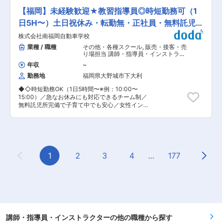
す。 ■当社の特徴： 大京建機グループの事業と
き、地域との連帯感を感じることができます。 変
教育制度が整っており、地域の教育に貢献できる
して、CO2を排出する車両を取り扱っていること
【福岡】未経験歓迎★教習指導員◎時短勤務可（1
更の範囲：会社の定める業務
環境です。 ■業務内容： 小学生にはまず正しい
から、SDGsに貢献または寄与できないかと模索
学習習慣を身に着けてもらうことを第一目標とし
日5H〜）土日祝休み・転勤無・正社員・無料託児所
しており、検討の末、グループ全体で、再生可能
て、生徒に楽しく学んでもらえるような授業を展
エネルギー業界への参入を決定しました。中でも
アリ★
株式会社南福岡自動車学校
開していただきます。中学生には高校受験の成功
風力事業をメインドメインに見据えた結果、当社
が第一目標となりますが、「シーズで学んで良か
業種 / 職種
その他・各種スクール
,
販売・接客・売
設立に至っております。 社名にもなっているＧｉ
った！」と思ってもらえるような地域ナンバーワ
り場担当 講師・指導員・インストラク
ｒａｆｆｅＷｏｒｋとは「特殊高所作業台」を意
ンの授業を目指していただきます。 ■特徴・魅
ター
味しており、メーカーサービスマンとの打合せの
年収
~
力： 小中学部は、九州大手の塾をしのぐ、福岡県
中でアイデアが生まれ、当社の協力会社と連携
勤務地
福岡県大野城市下大利
第3学区トップ校である東筑高校合格実績ナンバ
し、製作に至っております。従来の製品には無い
ーワンの塾です。顧客満足度も高く、ある業者の
ブレードを挟み込む特殊な形状と、クレーンのブ
◆◇時短勤務OK（1日5時間〜※例：10:00〜
アンケートにおいても連続して福岡県内学習塾中
ーム部分から、「キリン」を連想したことが機械
15:00）／急なお休みにも対応できるチーム制／
1位となっています。その位置に満足せず、さら
の由来となります。 事業の中核を担う機械となる
無料託児所完備で子育て中でも安心／女性インス
に「良い授業」と「講師の負担軽減」を追求すべ
ことから、社名となっております。 変更の範囲：
トラクター多数活躍中◆◇ ≪人に教えることが
く、独自の授業研修システムを開発・稼働中で
会社の定める業務
好き、人と関わることが好きな方大歓迎≫ ◎社員
す。教えることが好きで、生徒の成績を上げたい
の約6割は女性で構成されており、産休育休制度
というお気持ちにしっかり応えられるシステムが
を利用し、子育て中の職員も多数在籍していま
ありますのでご安心ください。入社後はメンター
す。社内に社員向け無料託児所完備、時短制度あ
制度により、不安をその場で解消しながら業務に
りで働きやすい環境です。 ◎平均年齢は36歳、若
1
2
3
4
...
177
取り組むことができます。 ■キャリアパス： 将
Previous Page
Next
いメンバーも多く在籍しており、男女ともに活躍
来的には主任や教室長、エリア統括などの役職に
中です。 ◎年齢、性別、部署問わず、一人ひとり
就くことができます。昇格の基準は、小中学部に
が長所を発揮できる職場です。 ＼本ポジションの
おいては、担当授業の生徒による評価アンケート
魅力／ （1）女性指導員が半数以上在籍：社員向
と担当生徒のテスト成績の伸びなどにより判断し
けの無料託児所整備、産育休制度（女性取得率
ます。早い方で1年で教室長になられた方もいら
100％、直近3年復帰率100％）等、女性が活躍し
っしゃいます。 ■勤務地補足： 福岡市・北九州
やすい環境があります。 （2）未経験でも安心の
市およびその近郊のいずれか。マイカー・原動機
研修制度：充実した研修制度が整っており、一人
講師・指導員・インストラクターの他の職種から探す
自転車・自転車通勤可・無料駐車場あり 変更の範