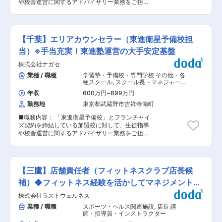
ます。 https://e-seiryo.com/usp/story/ ■本ポジ
や校舎運営に関するアドバイザリー業務をご担当
迎・職種未経験歓迎 ⇒風通しも非常に良く、いつ
ションについて 学力ではなく、人物を重視して講
いただきます。 すべての校舎で最高の教育を提供
か独立したい！という想いを持っている方は社長
師の採用を行っておりますので、仕事を通して
すべく、加盟校の先生方をサポートするため各校
とも話しやすい環境で働けます！ ◇応募要件は、
「教育に関わりたい」「人の人生に深く関わりた
舎を定期訪問し、加盟校の先生方と協力して教育
普通自動車免許のみ！ ◇昇給・昇格・賞与あり
い」方はぜひご応募ください。生徒が志望校へ入
の機会均等を目指していくことがエリアカウンセ
◇駅近での勤務 ◇スタッフの平均年齢33歳（男
【千葉】エリアカウンセラー（東進衛星予備校担
学できた時の喜びは非常に大きくやりがいのある
ラーのミッションです。地域の教育を向上させ、
女比5：5） ◇完全週休2日制・土日休みも可 ■配
仕事です。
教育を通じた社会貢献・人財育成を行いたい方を
当）※手当充実！東進塾運営の大手安定基盤
属先情報： ・20〜30代中心に活躍中です。（1
募集しております。 ■職務内容詳細： ・担当地
名、サービス管理責任者／62歳） ・やや女性が
株式会社ナガセ
域（大阪エリア）別に30〜50程度の予備校(FC)
多めですが、男性もおります。 ・ヨガやキックボ
の指導管理・研修実施 ・高等学校教員向けセミナ
業種 / 職種
学習塾・予備校・専門学校 その他・各
クシングなどのエクササイズを一緒にするので、
ー(年1回)と加盟校向け研修会の運営サポート ・
種スクール
,
スクール長・マネジャー
運動が好きな方にぴったりです。 ※参照）ワーカ
加盟校オーナーとの信頼関係構築、会社経営上の
講師・指導員・インストラクター
ウトは、株式会社アニスピホールディングス（リ
年収
600万円
~
899万円
アドバイザリー提案 ・月1~2回、東京オフィスで
ネットジャパングループ）のFC加盟店です。
勤務地
東京都武蔵野市吉祥寺南町
の集合研修や部内会議等、東京への出張が発生し
https://anispi.co.jp/business/workout/ ■施設に
ます（出張手当有） ■やりがい： 日本最大の教
ついて： 利用者様の増加率と定着率共に、業界で
■職務内容： 「東進衛星予備校」とフランチャイ
育ネットワークであり、全国に約1,000校ある東
異例の伸び率です。スタッフの離職率も低いです
ズ契約を締結している加盟校に対して、生徒指導
進衛星予備校で「教育の機会均等」を推進し、日
が、利用者様の増加にともないスタッフを募集い
や校舎運営に関するアドバイザリー業務をご担当
本全国の「人」を活性化させる重要な業務です。
たします。業界最大手のフランチャイズ店舗で全
いただきます。 すべての校舎で最高の教育を提供
多くの加盟校のオーナーとともに汗をかき、校舎
国TOP級のの実績の事業所です。（施設利用者定
すべく、加盟校の先生方をサポートするため各校
の成功を目の当たりにしたときの喜びはとても大
員数：定員20人、平均介護度：区分3〜4程度）
舎を定期訪問し、加盟校の先生方と協力して教育
きいものです。 ■入社後： 入社後は、本社での
の機会均等を目指していくことがエリアカウンセ
研修、現場OJT研修を経て本配属となります。配
【三鷹】店舗責任者（フィットネスクラブ店長候
ラーのミッションです。地域の教育を向上させ、
属部署により、研修の期間や内容は異なります。
教育を通じた社会貢献・人財育成を行いたい方を
補）◆フィットネス経験を活かしてマネジメント
■東進衛生予備校とは： 日本全国の塾・予備校と
募集しております。 ■職務内容詳細： ・担当地
連携し（フランチャイズ展開）、1,000校を超え
へ/
株式会社ラストウェルネス
域（千葉エリア）別に30〜50程度の予備校(FC)
るネットワークを構築。映像を活用したIT授業
の指導管理・研修実施 ・高等学校教員向けセミナ
業種 / 職種
スポーツ・ヘルス関連施設
,
店長 講
や、個別最適化学習を実現させるAIを活用した演
ー(年1回)と加盟校向け研修会の運営サポート ・
師・指導員・インストラクター
習講座等、最高の学習環境を提供しています。東
加盟校オーナーとの信頼関係構築、会社経営上の