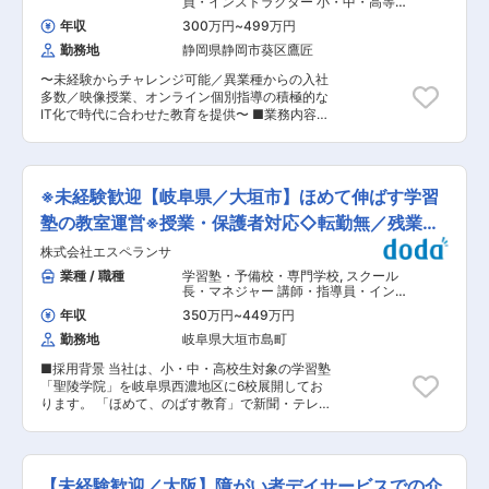
員・インストラクター 小・中・高等学
る方 ・短期間で経験を積み市場価値を高めたい方
体験授業や入塾説明会の企画/広報 など ＜その
校教師
■キャリアパス： ・児童発達支援管理責任者とし
年収
300万円
~
499万円
他運営業務全般＞ ・各種受付対応 ・授業準備の
て支援のプロ ・直接支援を届けるスペシャリスト
勤務地
静岡県静岡市葵区鷹匠
サポート ・自習室等の学習環境整備 ・アルバイ
コーチ ・スタジオをマネジメントするリーダー
トスタッフの管理/育成 など ■未経験活躍につ
・品質管理やプロジェクト担当 ・新規事業への挑
〜未経験からチャレンジ可能／異業種からの入社
いて： 中途入社の9割が未経験スタートです。万
戦 など、多様なキャリアを描くことが可能です。
多数／映像授業、オンライン個別指導の積極的な
全の教育体制を整えていますので、未経験の方も
■当社の特徴： 運動を通じて子どもが自分を好き
IT化で時代に合わせた教育を提供〜 ■業務内容
ご安心ください。 【フォロー体制※一例】 ・新入
になれる場づくりを追求。クリアな運営と対等な
「個別指導校舎／PAS」または「映像授業校／iD
職員研修 ・トレーナーによるOJT（入社から半年
関わりを大切に、挑戦と成長を楽しめる文化が根
予備校」の校舎運営者として下記をお任せしま
間） ・フォローアップ研修 ・自主勉強会（各校
づく環境です。 変更の範囲：会社の定める業務
す。 ・小学生から高卒生までの学習指導 ・生徒
舎で定期的に開催） ・商品・大学入試知識研修
の質問対応 ・学習プラン作成 ・生徒・保護者と
・接客応対研修 ・生徒指導力向上研修 など ■
※未経験歓迎【岐阜県／大垣市】ほめて伸ばす学習
の三者面談、入学個別相談 ・生徒募集活動 ・講
就業環境： プライベートとの両立を行いやすい環
師育成やシフト・コマ管理などのマネジメント業
塾の教室運営※授業・保護者対応◇転勤無／残業
境が整っています。 ・休日：シフト制です。月に
務 ※講師職ではありません。 ※秀英式夢ノートを
2〜3日程は土日祝日休を取得でき、連休の取得も
20H
株式会社エスペランサ
使いながら生徒の状況を把握し学習アドバイスを
可能です。シフトは希望と業務スケジュールを考
定期的に実施することでモチベーションUP。情
業種 / 職種
学習塾・予備校・専門学校
,
スクール
慮して決定します。 ・就業時間：8時〜22時の範
報共有アプリ「Comiru」なども活用し生徒・保護
長・マネジャー 講師・指導員・インス
囲での実働8時間勤務です。 ・残業時間：月の平
者様をサポートします。 ※「個別指導校舎／
トラクター
均残業時間は30時間程度です。残業手当は1分単
年収
350万円
~
449万円
PAS」講師：生徒＝1：2の個別指導。学習指導は
位で支給されます。 ※本格的な受験シーズンであ
勤務地
岐阜県大垣市島町
アルバイト講師が実施。 ※「映像授業校／iD予備
る1月〜翌年度の授業がスタートする4月中旬まで
校」当社教師による映像授業受講。生徒は各自の
繁忙期ですが、閑散期には10時間程度の月もある
■採用背景 当社は、小・中・高校生対象の学習塾
カリキュラムに沿った科目・単元を視聴。問題演
等、メリハリのあるお仕事です。 ■河合塾グルー
「聖陵学院」を岐阜県西濃地区に6校展開してお
習を行い、再度解説授業を視聴し内容の定着を図
プとは： 河合塾グループは高校生・高卒生を中心
ります。 「ほめて、のばす教育」で新聞・テレビ
ります。 ■働く環境 1日のスケジュール例：13：
に、幼児から社会人まで幅広い対象へ教育サービ
など複数メディア出演実績もあり、指導方法と授
10頃に出勤、22：30頃に退勤。お休みは水+土日
スを提供する「総合教育機関」です。 その中でも
業の質は地域No.1と自負しています。 国内でも事
どちらかの校舎が多いです。社員の働きやすさを
当社は、高卒生向けの予備校、現役生向けの塾、
例が少ないのですが、教育委員会からの要望を受
優先し残業を極力減らせるよう社内体制を改善。
模擬試験の作成・実施などの教育事業を広く展開
け、公立中学校での出張授業や、指導方法の研修
有休は1時間単位で取得可能。育休・産休制度の
【未経験歓迎／大阪】障がい者デイサービスでの介
しています。