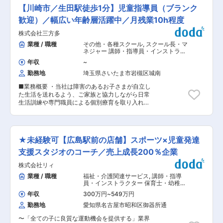
で、生徒の成長を一緒に喜べる方・サポートやフ
大学入試知識研修 ・接客応対研修 ・生徒指導力
【川崎市／生田駅徒歩1分】児童指導員（ブランク
ォローにやりがいを感じられる方を、経験値問わ
向上研修 など ■就業環境 ・休日：シフト制で
ず募集しております。 ※未経験活躍について：中
歓迎）／幅広い年齢層活躍中／月残業10h程度
す。月に2〜3日程は土日祝日休を取得でき、連休
途入社の9割が未経験スタートです。万全の教育
の取得も可能です。シフトは希望と業務スケジュ
株式会社三方多
体制を整えていますのでご安心ください。 ■職務
ールを考慮して決定します。プライベートと両立
詳細 ※チューター業務50％・その他50％程度で
業種 / 職種
その他・各種スクール
,
スクール長・マ
しやすい環境です。 ・就業時間：8時〜22時の範
す <生徒フォロー> ・生徒との進路面談（保護者
ネジャー 講師・指導員・インストラク
囲での実働8時間勤務です。詳細パターンは校舎
との三者面談含む） ・ホームルームでのガイダン
ター
により異なりますが、平均すると日勤・遅勤の割
年収
~
ス ・成績の分析や出欠の管理 など <生徒募集>
合が半々です。 ・残業時間：月の平均残業時間は
勤務地
埼玉県さいたま市岩槻区城南
・問い合わせいただいたお客様への入塾案内 ・体
20時間程度です。残業手当は1分単位で支給され
験授業や入塾説明会の企画/広報 など ＜その他
ます。※本格的な受験シーズンである1月〜翌年度
■業務概要 ・当社は障害のあるお子さまが自立し
運営業務全般＞ ・各種受付対応 ・授業準備のサ
の授業がスタートする4月中旬までの繁忙期は30
た生活を送れるよう、ご家族と協力しながら日常
ポート ・自習室等の学習環境整備 ・アルバイト
時間程度に上ることもございますが、通常は10時
生活訓練や専門職員による個別療育を取り入れた
スタッフの管理/育成 など 【フォロー体制例】
間程度です。 ・正社員登用：契約2/３/5年目に会
支援を行っています。今回、児童指導員の業務を
・新入職員研修 ・トレーナーによるOJT（入社か
社から案内がございます。※入塾時期や前年度人
お任せします。 ■具体的には： ・お子さまが知
ら半年間） ・フォローアップ研修 ・自主勉強会
事考課によって２年目は受験機会がない場合もご
識や技能を身につけるための療育支援 ・余暇活
（各校舎で定期的に開催） ・商品・大学入試知識
ざいます。
動・創作活動・地域交流など ・送迎業務 ※勤務
研修 ・接客応対研修 ・生徒指導力向上研修 な
★未経験可【広島駅前の店舗】スポーツ×児童発達
地から車で1時間以内 ■1日の流れ： ・出社→事務
ど ■就業環境 ・休日：シフト制です。月に2〜3
作業、お迎え準備→休憩→送迎→療育支援→送迎
支援スタジオのコーチ／売上成長200％企業
日程は土日祝日休を取得でき、連休の取得も可能
→退社 ■事業所の特徴： 障害のあるお子さまが自
です。 シフトは希望と業務スケジュールを考慮し
株式会社リィ
立した生活を送れるよう、ご家族と協力しながら
て決定します。プライベートと両立しやすい環境
日常生活訓練や機能訓練等を行います。また、発
業種 / 職種
福祉・介護関連サービス
,
講師・指導
です。 ・就業時間：8時〜22時の範囲での実働8
達を支援する上で、お子さまの発達特性のみに焦
員・インストラクター 保育士・幼稚園
時間勤務です。詳細パターンは校舎により異なり
点を合わせるのではなく、その子の生活環境（ご
教諭
ますが、平均すると日勤・遅勤の割合が半々で
年収
300万円
~
549万円
家族、学校、地域など）を含めた包括的な子育て
す。 ・残業時間：月の平均残業時間は20時間程
勤務地
愛知県名古屋市昭和区御器所通
支援を意識しております。複数の児童発達支援・
度です。残業手当は1分単位で支給されます。 ※
放課後等デイサービスを展開している実績と豊富
本格的な受験シーズンである1月〜翌年度の授業
〜「全ての子に良質な運動機会を提供する」業界
な経験のもと、一人ひとりの成長を見守っていま