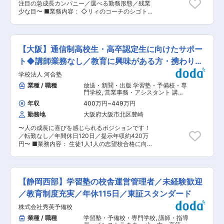
がスタートする4月中旬までの繁忙期は30時間程
注目の急成長カンパニー／選べる勤務形態／残業
す。 ■組織構成： ・現在10名（30〜60代）が在
度に上ることもございますが、通常は10時間程度
少な目〜 ■業務内容： ◇リィのコーチのシゴト
籍しております。 ■入社後： ・先輩社員のもと
です。 ・正社員登用：契約2/３/5年目に会社から
・運動支援を中心としたお子さまへのプログラム
OJTにて業務を覚えていただきます。独り立ちま
案内がございます。※入塾時期や前年度人事考課
提供 ・運動メニューの作成 ・保護者さまへのフ
で1ヶ月程度を想定しております。 ■本求人の魅
によって２年目は受験機会がない場合もございま
ィードバック ・事務作業 ・環境整備・清掃 ・希
力／特徴： 【プログラムの特徴】 ・プログラム
す。
望に応じたプロジェクトへの参画 （運動プログラ
は、主体的で自由な集団遊びの時間を毎日実施し
【大阪】通信制高校生・高卒認定生に向けたサポー
ム作成プロジェクト／面接官挑戦／スタジオリー
ております。お子さまにとって楽しい活動である
ダー挑戦／海外出張の通訳など） ■1日の流れ
ト◆講師業務なし／教育に興味がある方・携わりた
からこそ、次の活動につながるもの。何より、
（平日）： 10:00 朝の151運動、朝会 10:15 午
「お子さまとスタッフが一緒に活動していてお互
い方歓迎
学校法人 河合塾
前の支援開始（95分） 11:45 記録作成 12:00
いが楽しいと感じる感覚」（情動共有）を育むこ
昼食・休憩 13:00 昼の151運動 13:05 プロジ
業種 / 職種
放送・新聞・出版 学習塾・予備校・専
とで「関係性の発達」をどんどん伸ばせるように
ェクトミーティング 14:15 午後の支援（保護者
門学校
,
営業事務・アシスタント 講
しています。この他、集団・個別での設定活動、
フィードバック含む） 15:50 記録作成、事務作
師・指導員・インストラクター
機能訓練担当スタッフ（臨床心理士、理学療法
年収
400万円
~
449万円
業 17:30 清掃・環境整備 17:55 帰りの151運動
士、作業療法士など）による個別療法をアセスメ
勤務地
大阪府大阪市北区豊崎
18:00 退勤 ■働きやすさの理由： ◇圧倒的にク
ントに基づき適時行っています。 ・お子さまの発
リアな運営 ・リィボーダーチェック（LBC）の徹
達を支援する上で、発達特性のみに焦点を合わせ
〜人の成長に喜びを感じられるポジションです！
底により、常に「堂々と運営できる状態」をキー
るのではなく、生活環境（ご家族、学校、地域な
／転勤なし／年間休日120日／提示年収約420万
プ ・疑問点をその場でクリアにできる文化 ・迷
ど）を含めた包括的な子育て支援を意識しており
円〜 ■業務内容： 生徒1人1人の志望校合格に向
わずお子さまに向き合える環境 ■こんな方におス
ます。具体的には、親子参加型イベント、保護者
けて、生徒の指導/相談/フォローをいただくポジ
スメです： ・一人ひとりに寄り添った支援をした
向けセミナー、親の会、保護者面談、母子通所に
ションです。講師業務ではないので、教科担当は
い方 ・保護者にも信頼される働き方をしたい方
よる機能訓練、地域機関との担当者会議参加、自
ございません。 一人ひとりにあったサポートを行
・送迎／残業／持ち帰り仕事なく働きたい方 ・プ
立支援協議会参加、事例検討会・研修会の主催な
いながら、学習・進路指導を行っていきます。生
ライベートも大切にしたい方 ・年齢や経験に関係
【静岡西部】学習塾の校舎運営管理者／未経験歓迎
どより多くの方に参加していただいてつながりを
徒の成長を感じられるやりがいのあるお仕事で
なくステップアップしたい方 ・海外出張や面接官
持てる取り組みを行っています。
す。 ■職務詳細 ※以下の業務を担当いただきま
／教育制度充実／年休115日／東証スタンダード
など新しい挑戦をしたい方 ・変化を楽しみ前向き
す。 <生徒フォロー> ・生徒との進路面談（保護
に働きたい方 ・対話を重視し支え合える環境を求
株式会社秀英予備校
者との三者面談含む） ・ホームルームでのガイダ
める方 ・キャリアアップと社会貢献の両方を実現
ンス ・成績の分析や出欠の管理 など <生徒募集
業種 / 職種
学習塾・予備校・専門学校
,
講師・指導
したい方 ・制度づくりや仕組みづくりに興味があ
> ・問い合わせいただいたお客様への入塾案内 ・