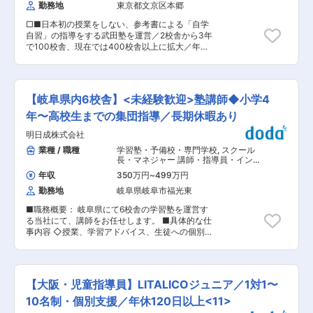
応援」等助け合いの風土が根付いています。 ■キ
勤務地
東京都文京区本郷
処理 ＜業務サポート＞ ・指導業務 ・作業場所へ
ャリアステップ： 入社時のジュニアガイド(年収
の帯同（電車移動） ・共同作業（簡易清掃や軽作
350万円)から、トレーナーのサポートとしてアド
□■日本初の授業をしない、参考書による「自学
業、郵便物の集配送など） ■組織構成： ・ジョ
バイスを実施するミドルガイド(年収370万円/平
自習」の指導をする武田塾を運営／2校舎から3年
ブコーチ 10名 20代〜50代 40名程の障害者の
均3〜４年目)があります。 その後、ガイドスキル
で100校舎、現在では400校舎以上に拡大／年休
方が在籍しております。 ■入社後： 1〜2週間程
のプロのエキスパートガイドとジュニア・ミドル
120日／住宅手当有／昇給有・賞与年2回〜■□ ■
度の研修があります。その後は基本的にOJTとな
ガイドに教育を実施するトレーナーと２つのキャ
仕事内容： 生徒・保護者・講師と円滑なコミュニ
りますが、先輩社員がしっかりとサポートいたし
リアの道が用意されています。 エキスパートガイ
ケーションを取りながら、進路指導や校舎運営サ
ますのでご安心ください。 ■組織構成： 配属先
ドまたはトレーナーに昇格すれば、地域限定正社
ポート等の業務を幅広くお任せいたします。 実際
は10名の組織となります。男女比は4：6で、
【岐阜県内6校舎】<未経験歓迎>塾講師◆小学4
員へ登用となります。「地域限定」 なので、転勤
の生徒への指導は講師が行うため、講師がきちん
20〜50代の方々にご活躍いただいております。
なしのまま正社員として働けます。 変更の範囲：
とカリキュラム通りに進められているか等、指導
年〜高校生までの集団指導／長期休暇あり
■キャリアパス ゆくゆくは企画総合職やご本人の
会社の定める業務
というより、講師のマネジメントや、教室の運
ご希望に合わせて部署異動する事も可能です。 最
明日成株式会社
営、生徒との面談やモチベーションのサポートが
短2年で企画職に異動した実績もあり、正社員登
メインとなります。 校舎長と共に、教室の運営全
業種 / 職種
学習塾・予備校・専門学校
,
スクール
用率の過去実績は100%です。 ■同社について：
般をお任せします。 ■具体的には： ・入塾希望
長・マネジャー 講師・指導員・インス
同社は、株式会社ＮＴＴデータグループの特例子
者の受付、面談 ・進路指導 ・アルバイト講師の
トラクター
会社として平成20年に設立されました。障がい者
年収
350万円
~
499万円
シフト調整 ・事務作業 ・塾の広報・集客など ■
の雇用を促進する会社として主にＮＴＴデータお
勤務地
岐阜県岐阜市福光東
入社後の流れ 入社後は2週間〜1か月間、本社にて
よび国内グループ会社の業務を受託し、障がい者
入社研修に参加いただきます。 動画での研修も充
に配慮しつつ、働きやすい職場の環境構築に取り
■職務概要： 岐阜県にて6校舎の学習塾を運営す
実しており、いつでも動画を見返せすことができ
組んできました。障がい者メンバーと共に力を合
る当社にて、講師をお任せします。 ■具体的な仕
ますので、未経験の方もご安心ください。 ※販売
わせて、お客様に満足して頂けるサービスの提供
事内容 ◇授業、学習アドバイス、生徒への個別指
(店舗運営)、営業、保育士、金融、飲食、事務な
を目指しています。 変更の範囲：会社の定める業
導（小学4年〜高校生） ◇集団指導、個別指導 └
ど、幅広い職業経験の方々の採用・選考実績があ
務
最大で1日7コマの授業を担当いただきます。小学
ります！ ■キャリアパス 校舎長・エリアマネー
生30分×3コマ、中学・高校生40分×4コマ。個別
ジャーに昇格、本部に異動しSV、カリキュラム策
指導は大学生アルバイトの方がメインで行いま
定、教材作成、バックオフィスなど別職種に挑戦
【大阪・児童指導員】LITALICOジュニア／1対1〜
す。 ◇担当する生徒の進路や学習相談 └進路相談
いただくなど様々なキャリアパスの可能性があり
だけでなくプライベートの相談など、生徒との距
10名制・個別支援／年休120日以上<11>
ます。 マネージャーとの週一面談や不定期で人事
離感を大切にしています。 ◇進路説明など保護者