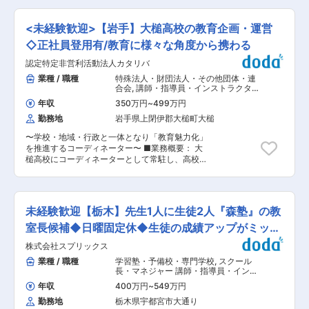
た、園の先生と手立てについて相談を行います。
き合えるような学習塾でありたいと考えていま
フを募集！ ・九州、沖縄、四国に17校を展開し、
◇保護者様への相談支援、支援のフィードバッ
す。
生徒数の増加に伴い更なる質の高い授業を提供す
ク： 保護者さまへは指導後にフィードバックを行
<未経験歓迎>【岩手】大槌高校の教育企画・運営
るための増員募集です ・営業業務は一切なく授業
います。また保護者さまからご相談があれば一緒
に専念できる環境が整っています。 ■職務内容
◇正社員登用有/教育に様々な角度から携わる
に手立てを考えます。別途ペアレントトレーニン
・中学入試に挑む子どもたちに学習指導を行いま
グを実施させていただくこともあります。 ■当ポ
認定特定非営利活動法人カタリバ
す。担当教科は希望に応じて国語、数学、社会、
ジションの特徴： （1）「個別」「集団」関わら
理科の中から選べます ・基本的には集団授業形式
業種 / 職種
特殊法人・財団法人・その他団体・連
ず、その一人と丁寧に関わることができる支援の
での指導を行い、必要に応じて個別指導も担当し
合会
,
講師・指導員・インストラクター
仕組み （2）自社で開発した約15,000点の教材と
ていただきます。 【1日の流れ】 ・14:00：出社
小・中・高等学校教師
充実した研修・育成制度 （3）お子さまだけでな
年収
350万円
~
499万円
後、授業の準備を行います（昼食休憩あり） ・
く、その子を取り巻く環境にも積極的にアプロー
勤務地
岩手県上閉伊郡大槌町大槌
16:00：生徒との会話や個別対応の時間です。 ・
チ ■当社について： 「障害のない社会をつく
17:00：授業開始。生徒の「信頼」を勝ち取り、
る」というビジョンを掲げ、リアル事業所やプラ
〜学校・地域・行政と一体となり「教育魅力化」
「やる気」を引き出す、「楽しくて、ちょっと厳
ットフォーム基盤の運営を通し、ご利用者さまの
を推進するコーディネーター〜 ■業務概要： 大
しい」真剣勝負の時間です！ ・21:40：授業終
一生をサポートする事業・サービスを提供してい
槌高校にコーディネーターとして常駐し、高校魅
了。生徒を笑顔で送り出します。 ・22:00：終
ます。就労移行支援事業「LITALICOワークス」
力化のための幅広い業務を担います。 ◇地域探究
業。22時以降に灯りが点いていることはほとんど
から始まり、子どもたちの可能性を広げる教室
カリキュラムの設計・授業運営 一つの学年を担当
ありません。 ■魅力 ・毎年生徒数が増加してお
「LITALICOジュニア」、発達障害のあるお子さ
し、1年間を通じたカリキュラムの全体設計・見
り、教育の質を重視する方針が評価されています
まを育てる保護者さま向けサイト「発達ナビ」、
直しから、毎週の授業プランの作成、学年担任会
・採点はデジタル化により完全自動化。答案をス
未経験歓迎【栃木】先生1人に生徒2人『森塾』の教
働くことに障害のある方の就職情報サイト「仕事
でのミーティング、授業用の資料の作成、授業実
キャンするだけで採点完了。記述式問題もスピー
ナビ」、障害福祉分野に特化した就職・転職支援
施まで、一気通貫で担当します。（地域探究カリ
室長候補◆日曜固定休◆生徒の成績アップがミッシ
ド採点で効率化されています ・教材やテストの作
サービス「LITALICOキャリア」と、事業成長を
キュラムの詳細は後述）。 ◇教育活動への地域資
成は不要。グループ共通規格を使用し、オンライ
ョン！
株式会社スプリックス
続けています。 変更の範囲：会社の定める業務
源の接続 生徒と地域の大人をつなぎ、関心や課題
ンポータルで管理しています ・最新のICTを活用
に応じた機会を提供します。30か所への訪問を調
業種 / 職種
学習塾・予備校・専門学校
,
スクール
し、業務効率化を実現。採点結果は即時反映さ
整し、化学反応を期待してアレンジします。 ◇コ
長・マネジャー 講師・指導員・インス
れ、生徒や保護者のニーズに迅速対応できます ■
ンソーシアムの運営 地域のステークホルダーが集
トラクター
研修・キャリア 入社後は座学研修→先輩授業の見
年収
400万円
~
549万円
まる「大槌高校魅力化構想会議」や「運営指導委
学→模擬授業とステップを踏んでデビュー。教員
勤務地
栃木県宇都宮市大通り
員会」などのコンソーシアム事務局として、議題
出身の方はもちろん、異業種からの転職者も多く