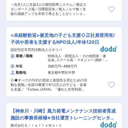
作成、資料作成、各種調整を行い、会議運営を担
活躍中です 現場での経験を積んだ後は、教科責任
＜先生1人に生徒2人の個別指導システム／東証ス
当します。 ◇大槌高校の生徒募集・学校広報 各
者や教室運営の中核メンバーとして活躍いただく
タンダード上場／日曜固定休／個人ノルマ無！生
種媒体（学校HP、公式note、町内広報誌）を通
道もあり、「本物の教える力」を軸にキャリア形
徒の成績アップを本気で考えることがミッショ
じた広報活動、近隣中学校での説明会や先生との
成が可能です。 ■カルチャー ・優しい人が多
ン】 まずは先生が生徒一人一人にに大きなご挨
関係構築、オープンスクールの開催、全国生徒募
く、協力して子どもを育てていくカルチャーが根
拶！「今日の学校はどうった？」等、先生と生徒
集に関連する行政・議会との折衝を担当します。
づいています。体育会系の厳しさよりも、プロと
が雑談をしながら机まで一緒に向かい、時間にな
◇受験のための個別支援 大槌高校では、複数の先
して丁寧に教える風土です ・勤務地は九州・沖縄
ったら授業が始まります！常に隣に先生がいるの
生で構成された伴走チームが生徒をサポートしま
<未経験歓迎>被災地の子ども支援◇正社員登用有/
エリアの各校舎。転居を伴う配属や今後のキャリ
で、わからないことがあればすぐ聞ける環境で
す。コーディネーターもその一員として、推薦入
アについては、面接時にしっかり相談できます。
す。先生と楽しく勉強し気が付けば1コマが終
子供や若者を支援するNPO法人/年休120日
試や総合型選抜（AO入試）を目指す生徒に対
変更の範囲：会社の定める業務
了。帰るときには生徒のほとんどが笑顔で「さよ
し、論文課題やプレゼン課題の対策を支援しま
認定特定非営利活動法人カタリバ
うなら！」と元気に言って帰っていく、そんな小
す。 ◇地域探究カリキュラムについて 大槌高校
中高生を対象とした個別指導塾「森塾」の教室長
業種 / 職種
特殊法人・財団法人・その他団体・連
では、地域探究カリキュラムとして「三陸みらい
候補として、生徒指導や講習案内、メンバーとの
合会
,
スクール長・マネジャー 講師・
探究」を設定しています。このプロジェクト型学
チームビルディングをお任せします。 ■業務概要
指導員・インストラクター
習（PBL）は、三陸地域の未来を担うリーダーを
年収
350万円
~
499万円
・アルバイト講師のマネジメント ・一人ひとりの
育てることを目標としています。週2時間、年間
勤務地
東京都中野区中野
生徒に応じた学習プランの作成 ・入塾説明会にお
35週の授業を通して、生徒たちは自分のテーマを
越しいただいた保護者様の対応 ・学習指導（自社
設定し、大槌町や三陸地域の多様な大人と対話し
◇◆すべての10代の意欲と創造性を育むための活
教材並びにマニュアルがあるため事前準備不要で
ながら課題を計画・実践します。 ※生徒たちのプ
動を展開／全国15事業で年12万人の子ども・若者
す！） ■働き方 22：30には完全退社していただ
ロジェクト一例 ・町内で廃棄されているピーマン
を支援／『Forbes JAPAN』「優れた非営利団体
きます※PC自動シャットダウン 競合他社とは違い
を活用したお菓子を試作し、地域の新たな特産品
30選」に選出・受賞歴多数◆◇ ■業務内容：
当社は1校舎に正社員が平均3名在籍しておりアル
としてカフェなどでの提供ができるよう取り組ん
「sonaeru」に所属し、災害時に真っ先に現地入
バイトメンバー(大学生)は約40人程度在籍してお
だ。 ・東日本大震災津波で亡くなった人々の要因
りして子ども支援を最前線でリードします。ま
りますので、急なお休みも取りやすい環境です。
分析や社会心理学理論を活用して、安渡地区の避
た、平時には他事業も兼務いただく想定です。 ＜
また完全週休2日制（シフト制、基本は日曜＋平
【神奈川・川崎】風力発電メンテナンス技術者育成
難訓練について提案した。 変更の範囲：会社の定
災害時の仕事内容＞ 大規模災害が発生した際に
日）で繁忙期に休日出勤が発生した際も振替休日
める業務
は、早期に支援を開始するためにまずは現地入り
施設の事務長候補※当社運営トレーニングセンター
を取得可能が可能です。 ※土曜日は授業ではなく
していただきます。下記の仕事内容はいずれも現
保護者面談やミーティングなどがメインです。 ■
就業
株式会社ＧｉｒａｆｆｅＷｏｒｋ
地にて行っていただく想定です。 ◎被災状況・支
魅力 社員の80％以上が未経験からスタートして