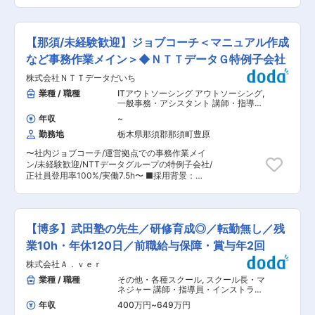
ィスティラリー富士御殿場蒸溜所にお客様をお迎
ジムではなく、生理学、解剖学等の専門的な知識
に大きなやりがいがあります。一定期間の実務習
えして、ウイスキーの製造工程等をご覧になって
によるカウンセリング実施が出来ることが強みで
得後は店舗責任者として店舗全体をお任せする想
いただくとともに、出来たてのウイスキー等をご
す。 ・運動を通じて健康を支え、お客様に喜びと
定で、将来的には複数店舗のマネジメントや新業
試飲いただく「工場見学」ツアーの案内役とし
満足感を提供できるやりがいのある業務です。 ■
【那須/未経験歓迎】ジョブコーチ＜マニュアル作成
態・新サービスの立ち上げに関わるチャンスも。
て、キリングループの魅力をお客様にお伝えして
働き方： ・年間休日125日とメリハリをつけなが
成長中の企業で現場プレーヤーからマネジメント
いただきます。 ■入社後の流れ： 入社時研修で
など事務作業メイン＞◆ＮＴＴデータＧ特例子会社
ら働くことができる環境です。シフト制の勤務で
へキャリアを広げたい方に最適なポジションで
は、立居振舞や言葉遣い等のマナー、安全衛生、
はありますが、月10日程度がお休みとなります。
株式会社ＮＴＴデータだいち
す。 変更の範囲：会社の定める業務
ハウスルール等学びます。また、製造工程等のナ
・資格手当や家族手当など福利厚生も充実。安心
レーションなど基本的な業務内容を1ヵ月かけて
業種 / 職種
ITアウトソーシング アウトソーシング
,
して長期就業が叶う職場環境です。 ■同社の特
習得していただきます。 未経験からスタートし
一般事務・アシスタント 講師・指導
徴： 同社は「世界の衛生・環境・健康に貢献す
て、一人前のガイドとして活躍しているスタッフ
員・インストラクター
る」という基本理念のもと、「ヤシノミ洗剤」
年収
~
も大勢いますので「私に出来るかな？」という方
「ラカントS」「アラウ」「シャボネット」「ウ
勤務地
栃木県那須郡那須町豊原
もご安心ください。 ■1日の流れ： ・朝礼： その
ィル・ステラ」「ヒビスコール」等、幅広い洗
日のお客様の情報を共有します。お客様のお出迎
剤・消毒剤等の製造販売を行っています。従来よ
〜社内ジョブコーチ/運営拠点での事務作業メイ
え、ご案内の準備をします。体調や安全の確認も
りグローバル化を推進しており、現在世界各国に
ン/未経験歓迎/NTTデータグループの特例子会社/
行います。 ・開館準備： カウンターの上の整
23の販売拠点、近年でヨーロッパやASEANでの
正社員登用率100%/実働7.5h〜 ■採用背景：
理、予約帳の確認、見学コースの巡回、立ち上げ
ビジネス拡大を積極的に行っております。また企
NTTデータグループでの障害者雇用増加にあたり
（電気、モニター画面を付ける）情報確認、パン
業と人材の持続的な成長という観点から、外国
組織強化の為の増員です。 ITサービス事業、オフ
フレットや見学に必要な資料等を準備します。 ・
人・高齢者・チャレンジド（障がいを持つ方）や
ィス事業、ヘルスキーパー、農業事業などを行う
受付業務： 予約、来場されたお客様の受付をしま
女性の方々にも活躍いただけるようダイバーシテ
当社にて、今回はオフィス事業部での社内ジョブ
す。 ・見学案内業務： ビール・ウィスキー・清
【博多】武田塾の先生／研修育成◎／転勤無し／残
ィマネジメントも推進しています。 変更の範囲：
コーチをお任せいたします。 中途入社者の殆どが
涼飲料の原料、製造行程、パッケージ工程、CSV
会社の定める業務
未経験で入社後に活躍しており、正社員登用が前
業10h・年休120日／前職給与保障・賞与年2回
への取り組み等をご案内をします。 ・お客様情報
提の採用となります。 ■業務内容： 運営拠点で
入力： お客様のご意見を共有する ・閉館後： コ
株式会社Ａ．ｖｅｒ
の業務管理を中心にお任せいたします。事務作業
ース内を見回り、電気やモニターを消し、翌日の
と業務サポートは7:3の業務割合です。 業務サポ
業種 / 職種
その他・各種スクール
,
スクール長・マ
準備 ■働く環境： 入社される方はほとんどがツ
ートでは障がい者が自立して業務ができるように
ネジャー 講師・指導員・インストラク
アーガイド未経験。だからこそ「誰かが困ってい
なる為のサポートを行っていただきます。 ＜事務
ター
たら助ける」「誰かの“初舞台”は、チーム全員で
年収
400万円
~
649万円
作業＞ ・シフト作成 ・マニュアル作成 ・支払い