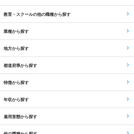
立ちした後も、相互フォローを欠かさないため安
囲：会社の定める業務
心して長く続けることができます。 （3）生徒の
悩みに寄り添う、親のような存在に：教習インス
教育・スクールの他の職種から探す
トラクターの本質は運転が上手いこと、ではな
く、コミュニケーション力や教える力になりま
す。 気づく力や相手に寄り添える力（弊社では
愛あるおせっかい、と読んでいます。）が業務と
業種から探す
して活かせます。半期に一度の表彰式のMVP常連
は女性です。 （4）あたたかい社風：半数以上が
女性、また男性含めて家族感があるあたたかい社
地方から探す
風なので、居心地良く働く社員が多いです。社長
ともフラットに話せる風通しの良い社風です！
（5）チーム制×相談しやすい環境：年齢の近い先
輩社員が丁寧にサポートいたします。またチーム
都道府県から探す
制（6〜7名）のため急な休みにも対応することが
出来ます。 ＼仕事内容／ 自動車学校のインスト
ラクター（教習指導員）をご担当いただきます。
特徴から探す
先生としてマナーや運転を指導するのはもちろ
ん、時には友人として就職や恋愛の悩みを聞く
等、 一生に一度の出会いと経験を提供する、とて
もやりがいのあるお仕事です。 ・教習所内や路
年収から探す
上、高速道路での運転指導 ・交通ルールや運転マ
ナー等の学科指導 ・中学校や高校における安全運
転教習、イベント企画・サポート 等 変更の範
囲：会社の定める業務
雇用形態から探す
他の職種から探す