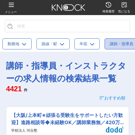
検索履歴
気になる
メニュー
勤務地
路線・駅
年収
講師・指導員
講師・指導員・インストラクタ
ーの求人情報の検索結果一覧
4421
件
おすすめ順
【大阪/上本町※頑張る受験生をサポートしたい方歓
迎】進路相談等◆未経験OK／講師業務無／420万
円〜
学校法人 河合塾