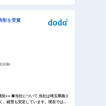
表彰を受賞
ます。地元の快適な暮らしに貢献するこ
く気軽にコミュニケーションを取ることが
化させて頑張る社員はきちんと評価され
にできるよう取引先企業やゼネコンと積
わっており数々の受賞をいただいておりま
アップします
生設備）
埼玉県南エ
厚く、経営も安定しています。現在では学