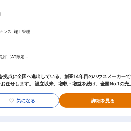
円
ナンス
,
施工管理
免許（AT限定
験（構造や年数は
任せします。 設立以来、増収・増益を続け、全国No.1の売上
集いたします。 【具体的には】 契約内容や設計図面を確認しながら、着工
担当します。建築現場では、職方や関連メーカーと連携しお客
気になる
詳細を見る
る家づくり」のため、お客様に応じた空間提案が強みの同社の住
卒業され、建築業
期は4ヶ月前後、年間約25～30棟の工事をお任せ致します。 
未経験の方
/成長率No.1ハウスメーカー/高品質の家づくり/資格祝
与反映される環境／1棟完工あたりのインセンティブあり／追い風