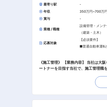
最寄り駅
-
年収
350万円
~
700万
賞与
-
設備管理・メンテ
業種 / 職種
（建築・土木）
【必須要件】
応募対象
■普通自動車運転
可）
■建築施工管理経
《施工管理》 【業務内容】 当社は大阪を拠点に全国へ進出している、創業14年目のハウスメーカーです。 理想の家づくりにおけるベストパ
不問です）
ートナーを目指す当社で、施工管理職をお
0名、売り上げは1,000億円目前。同社と共に成長頂ける人財を募
【歓迎条件】
からお引き渡しまでの施工管理全般を
ていきます。 「お客様によろこばれ
■建築系の学校を
を積んでいただける環境です。 現状工
界へ進みたい職種
社員との同行からスタートいただきますので、ご安心ください。 【会社概要】 ◆転勤無
大学院
金最大200万円 ～頑張りが評価・給