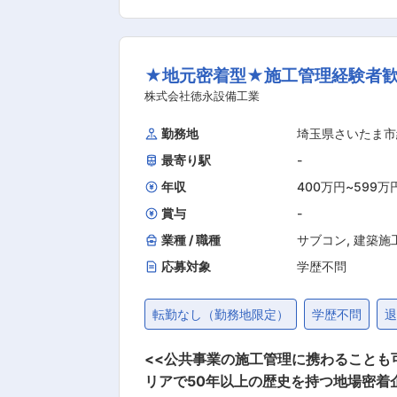
の連絡調整、書類作成 ■職務詳細 ・材料の発注や工程などの管理 ・書類の作成や工事準備 ・関係者との打ち合わせ ・工事を指揮する工事監
理 ■担当顧客について 民間：公共（8：2） 高い技術力から顧客から信頼をいただいており継続的に案件をいただいております。 ■施工管理
実績について さいたま市及び水道局発注及び集合住宅 個人等の
★地元密着型★施工管理経験者歓
力から公共機関からも案件をいただい
とが可能となっています。 （2）働く
株式会社徳永設備工業
できます。また社員想いの社長は過去
勤務地
埼玉県さいたま市
る環境です。水曜日はノー残業デイを推
最寄り駅
-
極的な働き方改善を行っています。 （
す。従業員が働きやすい環境だからこそ高い技術が生まれ受賞に
年収
400万円
~
599万
着し安定した会社です。落ち着いた雰
賞与
-
業種 / 職種
サブコン
,
建築施
応募対象
学歴不問
転勤なし（勤務地限定）
学歴不問
<<公共事業の施工管理に携わることも可能!/転勤、
リアで50年以上の歴史を持つ地場密着