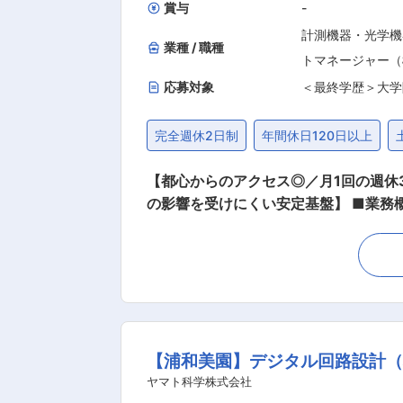
賞与
-
計測機器・光学機
業種 / 職種
トマネージャー（
応募対象
＜最終学歴＞大学
完全週休2日制
年間休日120日以上
【都心からのアクセス◎／月1回の週休
の影響を受けにくい安定基盤】 ■業務
ルチェンジ含め、約10テーマの開発を
す。 ■業務詳細： ・製品開発企画 ・市場調査 ・開発計画管理 ※最初はご経験に応じ力を発揮できる業務からお任せし、徐々に業務拡大をし
ていただきます。 ■採用背景： 当社は理化学機器の総合メーカーとして更なる価値発揮をするため、メーカー機能の強化をおこなっておりま
す。その一環として、2024年にR&
発推進があります。商品群全体を見渡
プ構成を構築していくため、貢献いただける方からの応募をお待ちし
【浦和美園】デジタル回路設計（
と協力しながら、0から作り上げること
は「1機種につき1つの特許取得」を目
ヤマト科学株式会社