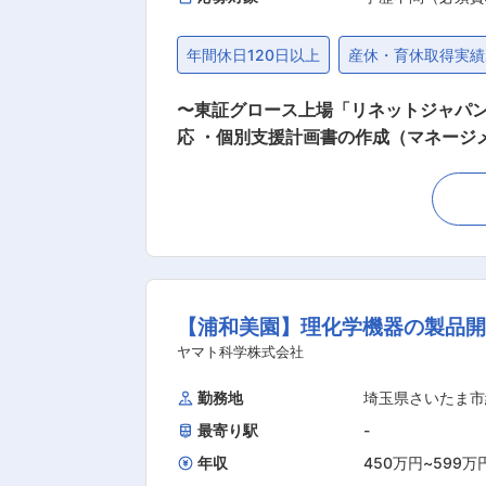
年間休日120日以上
産休・育休取得実績
〜東証グロース上場「リネットジャパングループ」の
応 ・個別支援計画書の作成（マネージメ
ットジャパングループについて： 当
入れるというビジネスモデルの構築を目指している、とてもユ
ちが取り組むのは、「リユース事業」
の、ビジネスを通じた社会貢献です。
れらに含まれる有用な資源（＝都市鉱
要な解体作業工程において、知的障が
【浦和美園】理化学機器の製品開
を推進しています。 法律に基づき正し
ちは、「収益」と「社会性」が両立された
ヤマト科学株式会社
囲：会社の定める業務
勤務地
埼玉県さいたま市
最寄り駅
-
年収
450万円
~
599万