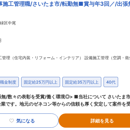
施工管理職/さいたま市/転勤無■賞与年3回／/出張
れ、事業発展を続けてきた当社。社員1人1人が会社をつくってい
意見を言いやすい社風です。また、「家族の支え、理解があっ
な方々と働いているのかということを理解してもらう、日ごろ
緑区中尾
できる社内イベントを実施しています。春には野球大会、バー
楽しんでます。 また、勤務管理システムの導入など、はたらき
取得いただきます。
円
工管理（住宅内装・リフォーム・インテリア） 設備施工管理（空調・衛
退職金制度
固定給25万円以上
固定給35万円以上
40代
> ■当社について さいたま市にて給排水や衛生設備工事業を展開して
企業です。地元のゼネコン等からの信頼も厚く安定して案件を
は決算賞与を支給。社内評価を透明化させ頑張る社員はきちんと
残業デイを推奨。業務調整して長期休暇も取得可能です。転勤も
気になる
詳細を見る