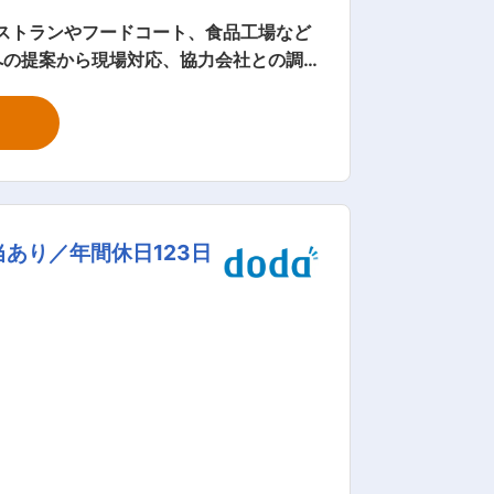
への提案から現場対応、協力会社との調
 ・設備トラブル発生時の対応窓口 実
備の安定稼働を支えるポジションです。
得いただきます。先輩社員との同行から
あり／年間休日123日
1~2日は本
ーポレーション
客様と長期的に関わりながら設備の安定稼
 変更の範囲：会社の