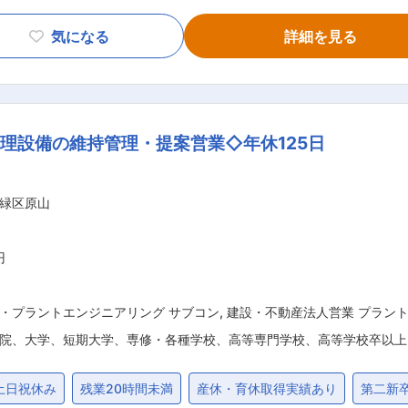
配管工事や空調設備の工事を管理す
会社)との連絡調整、書類作成を行います。 ■職務詳細 ・材料の発注や工程などの管
気になる
詳細を見る
地元の小学校(教室の空調など) ・住居や施設内の洗
ことが可能となっています。 （2）働く環境、社風 ┗当社で働いている社員はみ
理設備の維持管理・提案営業◇年休125日
ニケーションを取ることができます。また非常に社員想いの社
透明化させており頑張る社員はきちんと評価される環境です。
理に携わっており、数々の受賞を
緑区原山
こそ高い技術が生まれ受賞につながっております。 ■会社の雰囲気の詳細について
係や現場の雰囲気は非常に重要視しています。また、創業48年
、非常に落ち着いた雰囲気で働く事ができます。また資格手当が
円
・プラントエンジニアリング サブコン
,
建設・不動産法人営業 プラン
院、大学、短期大学、専修・各種学校、高等専門学校、高等学校卒以上
土日祝休み
残業20時間未満
産休・育休取得実績あり
第二新