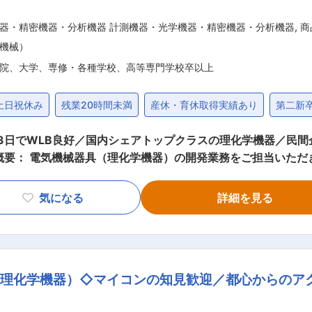
器・精密機器・分析機器 計測機器・光学機器・精密機器・分析機器
,
商
機械）
院、大学、専修・各種学校、高等専門学校卒以上
土日祝休み
残業20時間未満
産休・育休取得実績あり
第二新
3日でWLB良好／国内シェアトップクラスの理化学機器／民
概要： 電気機械器具（理化学機器）の開発業務をご担当いただ
並行して進めています。まずは理化学製品を理解し、現状分析
気になる
詳細を見る
Dセンターを新設し、開発体制の強化を続けています。 本ポジ
して、定期的モデルチェンジを主としながらも、新製品開発も
ております。 ■ポジションの魅力： 1つの製品に対して、各エンジニア
理化学機器）◇マイコンの知見歓迎／都心からのアク
に関われ、モノづくりの醍醐味を味わえます。 最先端の研究
指しており、開発者としても最先端の技術に関わることができ