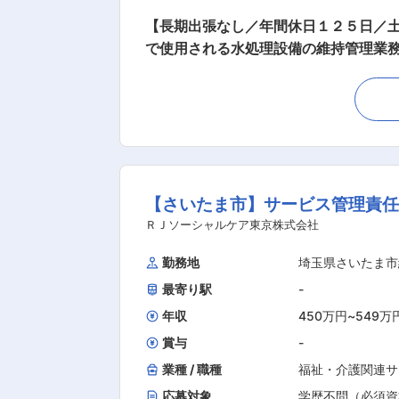
【長期出張なし／年間休日１２５日／土日祝休み／残業平均２０時間以内
で使用される水処理設備の維持管理業
整まで幅広く担当いただきます。 ■具体的な仕事内容 ・お客様先への定期訪問 ・水処理設備の運転状況や点検結果の確認 ・機器更新・修繕
の提案および見積作成 ・機材入替工事
際の点検作業や工事は協力会社が行い
■入社後の流れ 入社後は本社での座学
スタートするため、業界・職種未経験の方も安心して成長できる環境です。 
時間以内 ☑ 長期出張なし ☑夜勤ほぼなし ☑遠方現場は会社が宿泊先を
【さいたま市】サービス管理責任
ん。安心して腰を据えて働ける環境を整えています。 ■この仕事の魅力 ・大手スーパーや食品メーカー
やりがい ・お客様との関係構築から現場対応まで幅
ＲＪソーシャルケア東京株式会社
社にて座学研修で企業理解や業務理解を深めます。
勤務地
埼玉県さいたま市
の強み ・創業50年の水処理専門メー
最寄り駅
-
働を支えています。大手スーパーや食品メー
定める業務
年収
450万円
~
549万
賞与
-
業種 / 職種
福祉・介護関連サ
応募対象
学歴不問（必須資