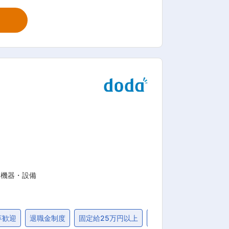
長のため過去業績好調時期には決算賞与
水曜日はノー残業デイを推奨。昨年から
： 共
、地元に密着し安定した会社です。共に
あり、自身のスキルアップを評価する風
ト機器・設備
卒歓迎
退職金制度
固定給25万円以上
40代