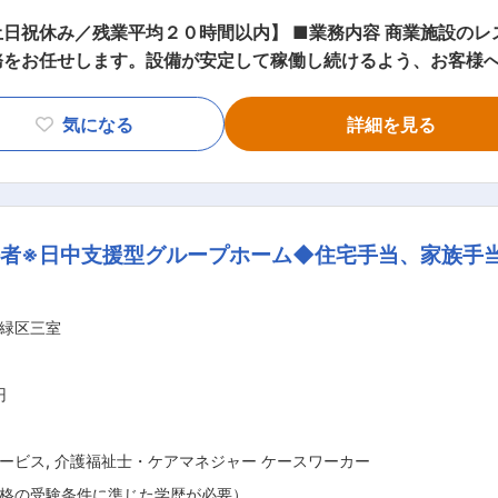
】 ■業務内容 商業施設のレストランやフードコート、食品工場など
務をお任せします。設備が安定して稼働し続けるよう、お客様
やメンテナンス時の現場管理 ・協力会社との工程調整・安全管理
気になる
詳細を見る
ますが、現場へ足を運び、お客様や協力会社と連携しながら設
研修とOJT研修を通じて、水処理の基礎知識や業務の流れを習
■働きやすい環境 ☑年間休日125日・土日祝休み ☑残業月平均20
手配 担当エリアは関東圏ですが、長期的な出張や泊まり込みはありませ
者※日中支援型グループホーム◆住宅手当、家族手当
の設備を担当 ・社会インフラを支える
広く経験できる ・未経験から専門知識・提案力が身につく ■教育制度 ・入社後
 ・その後、OJT研修で先輩に就いて補助業務から始めます。 ■クォードコ
緑区三室
カー ⇒設計・施工・維持管理までを一貫して手掛けており、お
カーをはじめ、多くの企業のインフラを支える社会貢献性の高い仕事です。
円
ービス
,
介護福祉士・ケアマネジャー ケースワーカー
格の受験条件に準じた学歴が必要）