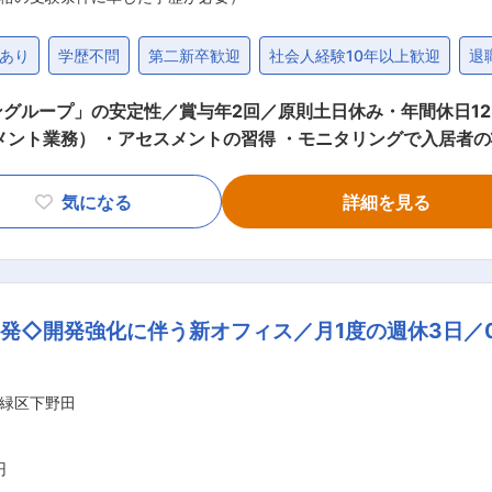
あり
学歴不問
第二新卒歓迎
社会人経験10年以上歓迎
退
安定性／賞与年2回／原則土日休み・年間休日123日〜 ■業務内容： ・入居相談
ント業務） ・アセスメントの習得 ・モニタリングで入居者の状態
社は「ビジネスの力で社会課題を解決する」を使命とし、本業の
ニークで志の高い企業です。 ■ビジネスを通じて「偉大な作品」を創る： 私た
気になる
詳細を見る
「小型家電リサイクル事業」「障がい者福祉事業」「外国人技能
 例えば「小型家電リサイクル事業」では、法律に基づき、不用
山）をリサイクルする事業を展開しています。ただ単に循環型
いのある方を一般就労で雇用、集中力が高いという特性を活か
発◇開発強化に伴う新オフィス／月1度の週休3日／
いルートでパソコンの回収が増加すれば、知的障がいのある方
持続可能な「偉大な作品」を創るため、更に新しいビジネスモデル
緑区下野田
円