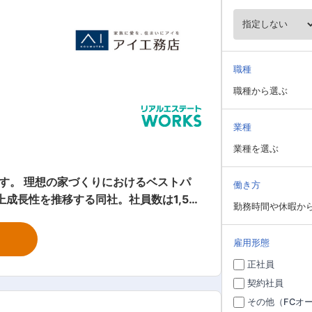
職種
職種から選ぶ
業種
業種を選ぶ
働き方
成長性を推移する同社。社員数は1,50
勤務時間や休暇か
様の想いがつまったマイホームを施工し
雇用形態
宅はお客様に応じ様々。しっかりと経験
正社員
未経験の方・経験が浅い方は、まずは先輩
契約社員
◎売上成長率No.1のハウスメーカー～
その他（FCオ