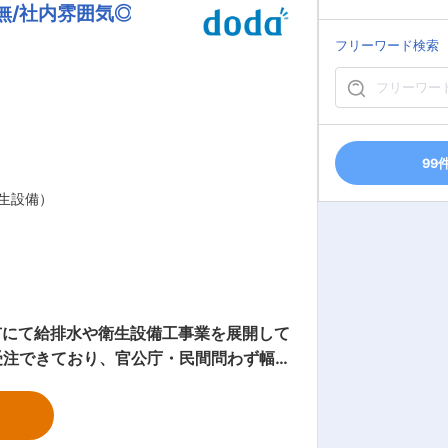
無/社内雰囲気◎
くという気概の元働いています。積極的な
てこそ、楽しく仕事ができる」という社
フリーワード検索
の支えに感謝する意味も込めて季節に合
ベキュー、夏には家族キャンプ、社員旅
方改革にも注力。お客様のご都合で休日
99
生設備）
受注できており、官公庁・民間問わず幅
評価していきます。昨年から毎月第２.
なく腰を据えて長く勤めることが可能で