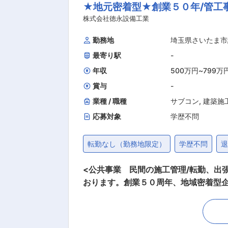
★地元密着型★創業５０年/管工事
■はたらく環境： 2010年に設立さ
チャレンジも推奨しており、1人1人が
株式会社徳永設備工業
長の考えもあり、自分の仕事や、どん
勤務地
埼玉県さいたま市
わせて、パートナー企業、家族も参加
最寄り駅
-
行と盛り沢山のイベントで社員全員が
出勤等が発生した場合は、必ず振休を
年収
500万円
~
799万
賞与
-
業種 / 職種
サブコン
,
建築施
応募対象
学歴不問
転勤なし（勤務地限定）
学歴不問
<公共事業 民間の施工管理/転勤、出張無/数々の表彰を受賞/働く環境◎
おります。創業５０周年、地域密着型
広く対応しております。業績好調期に
4土曜日は休日に、また水曜日はノー
す ■職務内容について 公共施設や集合住宅での水回りの配管工事や空調設備の工事を管理。主に材料発注や工事関係者(官公庁、建設会社)と