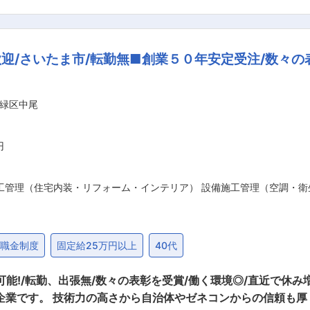
給排水衛生設備工事等 ■当社の魅力について （1）安定性 ┗当社は高い技術
迎/さいたま市/転勤無■創業５０年安定受注/数々の
ており、小学校の教室の空調施工などを任せていただいており
環境、社風 ┗当社で働いている社員はみなフラットで話しやす
業績好調時期には決算賞与を支給。現在は社内評価制度を透明
緑区中尾
奨。昨年から第2.4土曜は休日になり、今年中に完全週休2日
3）数々の表彰 ┗当社は５０年以上前から公共の施工管理に携
つながっております。 ■会社の雰囲気の詳細について： 創業50年、地元に密
円
囲気で働く事ができます。また資格手当があり、自身のスキル
工管理（住宅内装・リフォーム・インテリア） 設備施工管理（空調・衛
退職金制度
固定給25万円以上
40代
出張無/数々の表彰を受賞/働く環境◎/直近で休み増加>> ■当社について 当社は
企業です。 技術力の高さから自治体やゼネコンからの信頼も