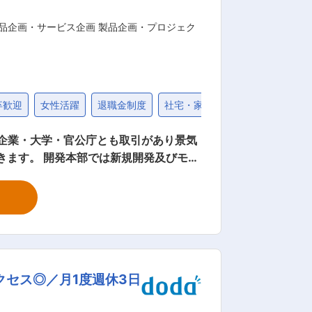
品企画・サービス企画 製品企画・プロジェク
卒歓迎
女性活躍
退職金制度
社宅・家賃補助制度
40代
間企業・大学・官公庁とも取引があり景気
きます。 開発本部では新規開発及びモデ
／調査から企画素案作成が中心となりま
ションのミッションとしては、新製品の開
取り入れて、より競争力あるラインナッ
セス◎／月1度週休3日
を支える当社の製品において、開発時に
ます。また、環境を意識した製品も増え