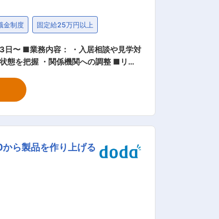
職金制度
固定給25万円以上
や見学対
を把握 ・関係機関への調整 ■リネ
ビジネスの中に社会貢献の仕組みを取り
実習生送り出し事業（HR事業）」で
になったパソコン・小型家電を回収、こ
社会に貢献するだけでなく、手作業が必
して、障がい者が活躍できる職場づくり
0から製品を作り上げる
の雇用も増える仕組みとなります。 私た
を模索していきます。 変更の範