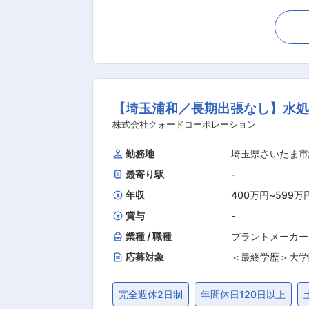
校の空調換気設備工事などにも携わっております。 ■職務内容について 公共施設や集合住宅での水回りの
るお仕事です。主に材料発注や工事関係者(官公庁、建設
理 ・書類の作成や工事準備 ・関係者との打ち合わせ ・工事を指揮する工事監理 ■担当顧客について 民間：公共→7：3 高い技術力から顧客か
ら信頼をいただいており継続的に案件をいただいております。 ■施工管理実績について ・
面や浴室など ■当社の魅力について （1）安定性 ┗当社は高い技術力から公共機関からも案件をいただいており、小学校の教室の空調施工など
を任せていただいております。地元の快適な暮らしに貢献する
【埼玉浦和／長期出張なし】水処
なフラットで話しやすく気軽にコミュ
を支給したり、現在は社内評価制度を
株式会社クォードコーポレーション
第2.4土曜は休日に、働きやすい環境を目指します （3）数々の表彰 ┗当社は５０年以上前から公共の施工管
勤務地
埼玉県さいたま市
いただいております。従業員が働きやすい環境だから
最寄り駅
-
にすごす時間が多いからこそ、人間関
働く従業員の方々は40代の方が多く
年収
400万円
~
599万
土です。
賞与
-
業種 / 職種
プラントメーカー
応募対象
＜最終学歴＞大学
完全週休2日制
年間休日120日以上