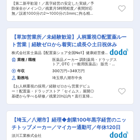
当いただきます。 【主な業務】 ・点検票に基づ
【第二新卒歓迎！／黒字経営の安定した実績／予
いた点検・整備を実施 ・破損、劣化がある場合
防保全がメイン◎／残業月5時間程度／夜間対応
は、修理、部品交換 ・消耗品交換、定期点検、故
無／誤差1000分の2〜1000分の3mmに拘る精密
障時の出張修理対応 【携わる製品】 油圧ショベ
品で大手メーカー導入実績多数！】 ■業務概要：
ル・トラック・コンプレッサ・高所作業車・発電
埼玉工場にて、総合職で工程設計の業務をメイン
機・溶接機・電動工具等、建設機械を中心に幅広
に担当していただきます。 鋼に求められる特性
く携わるため、エンジニアとしてのスキルアップ
は、使用される製品の種類や形状、加工方法、他
も可能です。 ■組織構成 関東支店全体：30名程
【草加営業所／未経験歓迎】人柄重視◎配置薬ルー
部品との組み合わせ等により多種多様ですが、そ
度 各営業所：メンテナンス担当 3〜5名程度
こには完成品の性能や品質を大きく左右する重要
ト営業｜経験ゼロから着実に成長◇土日祝休み
（20代〜50代) 営業所配属後も、先輩社員が丁寧
な要素が詰まっています。 【想定される業務】
にOJTにて教えてくださいます。 ■入社後： 入
株式会社富士薬品【配置薬シェア全国No1】健康経営優良
工場内レイアウトを考えていきます。どの場所に
社後は、作業工程や整備内容などを研修等で学ん
法人（ホワイト500）認定
どのような設備を置いて、どのような順番で、ど
業種 / 職種
医薬品メーカー 調剤薬局・ドラッグス
でいただくため、他業種や実務未経験の方でも安
うやって人が介入していくかなど、工程の課題分
トア
,
OTC（一般用医薬品） 販売・接
心して業務を行うことができます。点検や整備を
析・改善を行います。 ■配属先の特徴： 埼玉工
客・売り場担当
通し、顧客の安心や安全に繋げていくポジション
年収
300万円
~
349万円
場では約40名の社員が活躍しております。 ■募
です。実際に完全未経験から活躍中の方が多く活
勤務地
埼玉県八潮市中央
集背景： 1927年の創業から97年間、時計の針や
躍しております。 ■当社の特徴・強み： 1965年
ボールペンの芯などの精密な部品に使われる特殊
創業、広島本社の企業である当社は、建設機械、
【お人柄重視の採用／経験ゼロから営業デビュ
な鋼を扱う加工品メーカーとして、多くの製品で
環境リサイクル機器、介護福祉用具の3つの事業
ー！配置薬・ドラッグストア「セイムス」展開◎
トップシェアを誇る当社。高い技術力が故の信頼
分野においてレンタル・販売・メンテナンスを行
基礎から学べる研修／残業20h以内＊直行直帰
と実績から、大手メーカーとの安定的な取引もあ
っています。創業以来50年以上黒字経営を行って
可・基本土日祝休み／面接1回】 ■職務内容： 既
り、成長を続けてきました。SDGsの観点から、
います。西日本エリアでも業界トップクラスのシ
にお取引のある個人宅・法人のお客様を定期的に
「大量に作り、大量消費する時代」から「1つ1つ
ェアがあり、整備や納品への対応力で顧客からの
訪問し、配置薬（救急箱）と健康食品の点検・補
の確かな製品を長く使う時代」へシフトしつつあ
認知度・信頼度は抜群のものがございます。首都
充・健康相談を行う営業です。 「薬を売る」ので
ります。同社は培ってきた実績が故に安定的な引
【埼玉／八潮市】経理◆創業100年黒字経営のニッ
圏エリアについても売上も毎年順調に推移してお
はなく、「人として信頼される」営業であり、お
き合いも多いため、増員として募集いたします。
ります。 変更の範囲：会社の定める業務
客様の体調や生活背景に寄り添い、感謝される仕
チトップメーカー／マイカー通勤可／年休120日
■教育制度について： 入社後は半年〜1年間メン
事です。 ＜仕事の流れ＞ 配置薬や健康食品、サ
ター制度があり、不明な点など相談しながら業務
須川工業株式会社
プリメントの使用頻度に合わせて、1〜6ヵ月に1
を進めることができます。 ■資格取得に関して：