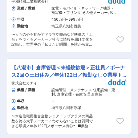
120
平和精機工業株式会社
の販売および提案 ・POPの作成やディスプレイな
す。 ■当社の特徴／魅力： ・2020年に新社長
ど ・出張販売 ■フォロー体制 入社後6ヶ月間の研
業種 / 職種
家電・モバイル・ネットワーク機器・
（40歳）となり社員とも距離が近い為、風通しの
修期間があり、教育担当の先輩がつきます。店舗
複写機・プリンタ その他メーカー
,
広
良い会社です。小さいお子様をもつ社員が多い
での実践研修を受けながら携帯電話やサービスの
告・メディア法人営業（既存・ルート
為、子育て支援の特別休暇を取り入れ働きやすい
年収
450万円
~
599万円
セールス中心） その他代理店営業・パ
知識をつけていってください。困ったときにいつ
環境づくりを行っています。 ・当社が製造・販売
ートナーセールス
勤務地
埼玉県八潮市西袋
でも相談できる環境ですので、未経験やブランク
するエンジンオイルは国内市場において高いシェ
がある方も安心です。 ■魅力： （1）東証スタン
アを獲得。小ロット多品種での生産や短納期、新
〜人々の心を動かすドラマや映画など映像の「土
ダードの企業安定性 （2）豊富なキャリアパス 将
商品開発など多種多様なご依頼にも柔軟な対応力
台」をつくるメーカー／社会に情報を届け文化を
来的に販売スタッフ以外にも法人営業や広報など
を持つことからも大小さまざまなメーカー、商社
記録し、世界中の「伝えたい瞬間」を陰から支え
のキャリアを選択することが可能です。 （3）働
のお客さまに「中外さん」と慕われる存在です。
るのがこの仕事です。〜 ■業務内容： 当社自社
き方が整う 年間休日120日、残業月平均15時間以
・当社が選ばれる理由として、生産設備を持たな
ブランド「Libec」の業務用ビデオ三脚・撮影機
内と働き方が整う環境です。 変更の範囲：無
いお客様のアイディア実現や、潤滑油を必要とす
材を、代理店・テレビ局・制作会社へ提案する法
る各企業様のニーズに対して「非効率を好みスピ
人営業です。 既存顧客を中心に、製品説明やデモ
【八潮市】倉庫管理＜未経験歓迎＞正社員／ボーナ
ーディーに」「できないをできるよう柔軟に」対
ンストレーションを行いながら、現場ニーズを収
応し各お客様に合った製品やサービスを提供でき
集します。 ■業務詳細： ◎既存代理店・販売店へ
ス2回◇土日休み／年休122日／転勤なし◇業界ト
ることにあります。 変更の範囲：会社の定める業
の営業 ◎テレビ局やプロダクションへの訪問活動
ップ級
務
株式会社カナイ
(地方出張含む) ◎展示会の出展及びアテンド業務
◎プロモーション活動 ◎見積書や報告書等の書類
業種 / 職種
設備管理・メンテナンス 住宅設備・建
作成 他 ※出張頻度：1ヶ月に1〜2回程度宿泊出
材
,
倉庫管理・在庫管理 倉庫業
張あり ■組織構成： 営業部門は現在8名が在籍。
年収
~
ご縁があった際には8名のメンバーと共に業務を
勤務地
埼玉県八潮市浮塚
進めていただきます。 ■入社後の流れ： 入社後
は3ヶ月の試用期間で、営業部、製造部、技術部
〜木造住宅用接合金物シェアトップクラスの商品
の研修を受けて頂き、当社及び業界、製品の理解
数を誇る大手メーカー／わからないことは質問で
を深めて頂きます。 希望に合わせて外部研修を受
きる環境／年休122日／ボーナス有◎〜 ■業務内
講しさらなるスキルアップもできます。(費用は会
容： 当社にて、倉庫管理をお任せします。 ■具
社負担) ■当ポジションの魅力： 現場で集めた声
体的には： ◇ピッキング・梱包作業による、出荷
が次期製品の改良・企画に直結する点が最大の魅