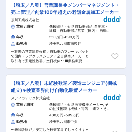
率は90％となっており、研修を含めて会社が全面
調整を行い、製品の安定供給を実現する重要なポ
やすい点も魅力の一つです。 ■キャリアパス：
【埼玉／八潮】営業課長◆メンバーマネジメント・
的にサポートします。 ・資格取得後は、資格手当
ジションです。本社から受注予測をもらい、原材
将来的には管理職としてのキャリアも目指せる環
として給与にも反映されます。 変更の範囲：会社
料の調達、調達先とのやりとりが業務の流れで
売上管理／創業100年超えの老舗金属加工メーカー
境です。 ■働き方： 月平均残業時間は20時間以
の定める業務
す。アイテム数は数十〜百程度ございますが、キ
下で、業務量がコントロールしやすく、ワークラ
須川工業株式会社
ャリア入社社員や派遣社員の方々も問題なく対応
イフバランスを保ちながら働けます。 現在は出社
できておりますので、ご安心ください。 【1日の
業種 / 職種
機械部品・金型 自動車部品
,
自動車・
勤務が中心で、マイカー通勤・自転車通勤も可能
流れ】 １）始業ラジオ体操 ２）荷受対応 ３）発
建機・自動車部品営業（国内） 自動
です。 ■当社について： 1917年創業の金属加工
注・受入入力 ４）製造実績入力 月次業務では発
車・建機・自動車部品営業（海外）
メーカーとして、ブレーキ部品を中心に金型製作
年収
550万円
~
699万円
注計画の業務、 必要に応じて外注加工委託先や関
から大型プレス加工まで一貫対応できる技術力を
勤務地
埼玉県八潮市南後谷
連各部との生産計画調整、 資材仕入れ先との仕入
強みとしています。 大手自動車部品メーカーへの
単価交渉があります。 【関わる部門】 資材調達
納入実績も多数あり、売上50億円規模の安定した
〜将来の営業部長候補／自動車のブレーキパット
先、外注加工委託先、 本社開発部門、 工場内製
経営基盤を有しています。また、国内だけでなく
で国内トップクラスシェア／全自動車メーカーと
造部門、経理部門、情報システム部門 ■組織構
海外にも生産拠点を持ち、グローバルに事業を展
取引有で安定性抜群／土日祝休〜 ■業務概要：
成： 資材課：5名（リーダー30代前半1、メンバ
開しています。 【主要取引先】 日清紡ブレーキ
当社の営業部にてメンバーマネジメント、売り上
ー30代後半1、30代前半1、20代2名）富山工
株式会社／曙ブレーキ工業株式会社／アイシン化
げ管理をお任せします。 自社の強みを生かした新
場：設立メンバー4名想定 ■入社後： 半年〜1年
工株式会社 ほか 変更の範囲：会社の定める業務
しい市場・製品の開拓にも期待しています。 ■業
後の業務イメージ：半年後、生産管理課・資材課
務詳細： ◇営業部の組織運営と人材マネジメント
業務の入替研修 1年後には新設 富山工場へ配属
【埼玉／八潮】未経験歓迎／製造エンジニア(機械
◇売上・収益管理 ◇工程設計、見積り業務 ◇新
予定です。 ■働き方： ・残業時間(目安）：月
しい分野の開拓・製品の開拓 ■入社後について：
組立)※検査業界向け自動化装置メーカー
0~5h程度 ・土日祝休／年間休日123日 ※離職率
入社後1〜2年は製造現場とのディスカッション・
も低く、腰を据えて働きやすい環境が整っていま
メディカテック株式会社
見積り業務を行いながら、製品／顧客理解を深め
す。 ■各種手当： 住宅手当、家族手当あり（支
ていただき、現営業部長の後任として、2〜3年を
業種 / 職種
機械部品・金型 医療機器メーカー
,
そ
給条件あり） ■やりがい： 工場で生産された製
目安に部長への昇進を目指していただきます。 ■
の他技術職（機械・電気） 組立・その
品が直接お客様の元に届き、使用選手の活躍にも
組織について： ・営業部7名 └営業部長、課長、
他製造職
繋がります。選手の好成績も当然にうれしいこと
年収
400万円
~
599万円
係長、メンバー4名 ■当社や商材について： 当社
ですが、大きな国際大会など大会の為だけに使用
勤務地
埼玉県八潮市中央
では自動車のブレーキ部品（新幹線やオートバイ
される特別デザインパッケージ、配布品の手配な
等も有）を製造しており、曲がる・止まる・走る
どが無事に完了出来、話題になったりすることも
〜未経験歓迎／安定した検査業界でじっくりキャ
の全てに使用され、安全に自働車が動くうえで欠