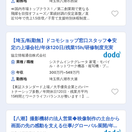
勤務地
埼玉県八潮市西袋
務を担当します。 具体的には… ・給排水設備の申
合エンジニアリング企業です。独自技術の研究開
請用図面の作成や内容の確認 ・水道局に提出する
発により14の特許を取得しています。 (2)エネオ
≪国内市場トップクラス！／第二創業期で更なる
書類の準備・手続き ・工事スケジュールの確認や
スやベンツ、ミスタードーナッツなど、大手企業
飛躍を目指すフェーズ／業績好調の安定基盤／直
社内メンバーとの調整 ・慣れてきたら、空調・換
と直接取引による安定受注が叶っております。ま
近10年で売上1.5倍増／子育て支援特別休暇制度
気設備に関する補助業務も担当 ※建物全体の設備
た、インフラ事業につき、リニューアルや建て替
あり≫ ★本求人のポイント★ ◎東京商工リサー
に関われるため、幅広い知識が自然と身につきま
え工事など、継続して依頼を頂いております。看
チ認定の上位8％「Aランク企業」。創業70年超
す。 ■入社後のサポート体制： 最初は、先輩ス
板工事に関しては短期間での工事につき、多くの
の安定基盤と、第二創業期の成長性を兼ね備えて
タッフの業務を手伝いながらスタート。 現場への
案件をスピードよく対応することが可能となって
います！ ◎転勤なし・残業ほぼなし・子育て支援
同行や書類作成の補助を通じて、仕事の流れを一
【埼玉/転勤無】ドコモショップ窓口スタッフ◆安
います。再生エネルギーや先端技術も取りいれる
特別休暇制度あり。長期的に安心して働ける環境
つずつ覚えていけます。 異業種から転職した社員
ことで、安定した業績に繋がっております。 変更
です◎ ■採用背景： 当社は1954年創業の潤滑油
定の上場会社/年休120日/残業15h/研修制度充実
も多く、「未経験で始める不安」に理解のある職
の範囲：会社の定める業務
専業メーカーです。自動車用・工業用潤滑油の開
場です。 ■組織体制： 設計チームは3名体制。
協立情報通信株式会社
発・製造・販売を行い、安定した事業基盤のもと
20代〜40代まで幅広い年代が在籍しており、質
成長を続けています。今後の事業拡大と次世代人
業種 / 職種
システムインテグレータ 家電・モバイ
問や相談がしやすい、穏やかな雰囲気です。 ■働
材の育成を見据え、将来の管理職候補となる製造
ル・ネットワーク機器・複写機・プリ
き方： ・土日祝休みの完全週休2日制 ・長時間残
スタッフを募集します。 ■業務内容： まずは製
ンタ
,
その他個人営業 販売・接客・売
業が出にくい業務体制 ・勤務時間の相談も可能
年収
300万円
~
549万円
り場担当
造現場での業務を担当し、製品知識や製造工程を
・業務フローを整理し、効率的に働ける環境 ※プ
勤務地
埼玉県八潮市大瀬
習得していただきます。 ＜主な業務＞ ・潤滑油
ライベートの時間も大切にしながら、無理なく続
製品の製造作業 ・原材料の投入、調合作業 ・充
けられます。 ★経験者の方、条件面優遇致しま
【東証スタンダード上場／大手優良企業とのパー
填、包装、出荷準備 ・製造設備の操作、点検 ・
す。 ■職場の雰囲気： ・長く働く社員が多い職
トナーシップ多数／年間休日120日・残業月平均
品質、安全管理活動 ・現場改善活動への参加 <ゆ
場 ・未経験スタートの先輩が多数活躍中 ・元営
15時間とワークライフバランスが整います！】 ド
くゆく期待していること> 経験や適性に応じて、
業・販売職など、異業種出身者も在籍 変更の範
コモショップ店舗で、携帯電話にまつわるご相談
将来的には現場リーダーとして作業指導や進捗管
囲：会社の定める業務
に乗る仕事です。 機種・プランのご案内や契約の
理、生産性向上活動などを担い、製造部門の中核
手続き、POPの作成、ディスプレイなどをお任せ
人材として活躍いただくことを期待しています。
します。 ＜具体的な仕事内容＞ ・各種契約業務
■就業環境： 製造部は30代〜60代まで幅広い世
【八潮】撮影機材の法人営業◆映像制作の土台から
（新規契約、機種変更、プラン登録・変更、解約
代が活躍しており、経験豊富な社員も多いため、
等） ・故障修理受付 ・スマホ教室 ・関連商品
画面の先の感動を支える仕事/グローバル展開/年休
相談や質問がしやすい環境です。現場との距離も
（Wi-Fiルーターやタブレットなど）やサービス
近く、改善提案などの意見も発信しやすい職場で