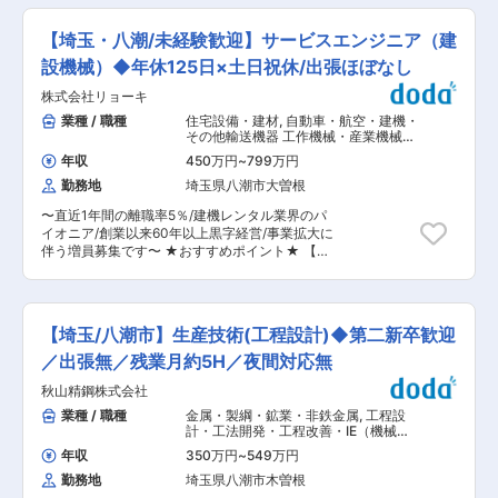
業務 ◇フォークリフト荷役作業 ◇在庫管理業務
力。 営業でありながら“モノづくりの起点”に立て
■入社後のキャリア： ライン作業でピッキング作
ます。 部内は”顧客により良い商品を届けた
【埼玉・八潮/未経験歓迎】サービスエンジニア（建
業からスタートします。フォークリフトやフロア
い””仲間の声を積極的に取り入れたい”という仲間
管理（八潮の派遣も合わせて100名）等も担いま
設機械）◆年休125日×土日祝休/出張ほぼなし
が揃っているので、あなたの声が戦略になること
す。早ければ2〜3年でフロアリーダーへの昇給も
もあります。 「売るだけ」ではなく、価値ある製
株式会社リョーキ
可能な環境です。 ■働きやすい環境を整備： 重
品を一緒に育てたい方、自身の考えやアイディア
作業へのイメージがあるかと思いますが、これに
業種 / 職種
住宅設備・建材
,
自動車・航空・建機・
を積極的に発信していきたい方にピッタリな環境
対して【腰痛対策】を実施しております。 ＜具体
その他輸送機器 工作機械・産業機械・
です。 ■当社について： ◇本社工場にも複数の
例＞ ◇パレット…中華台のようなパレットに商品
ロボット
加工機械を保有しており、日本のモノづくりを間
年収
450万円
~
799万円
を乗せると、その台が商品の重さで沈みます。そ
近で感じて頂くことができます。 ◇国内で類のな
勤務地
埼玉県八潮市大曽根
のため低いところまでかかまずに作業を進めるこ
い自社ブランドを有したビデオカメラ用三脚メー
とができます。 ◇台車…身長が190cmの方が台車
カーであり、世界100か国以上に販売網をもって
〜直近1年間の離職率5％/建機レンタル業界のパ
を押すとどうしてもかがむことになってしまう事
おります。 ◇新築の綺麗なオフィスです。壁をな
イオニア/創業以来60年以上黒字経営/事業拡大に
例がありました。そのため溶接によって持ち手の
くしてガラスパーテーションで区切った開放的な
伴う増員募集です〜 ★おすすめポイント★ 【働
高さを上げ、高身長の方でもかがまずに作業でき
空間のため社内のコミュニケーションが活発で
きやすい就業環境】 ・基本土日祝休み、年休125
るようにいたしました。 ■製品力： 建築金物で
す。 ◇数々のドラマや、テレビ局の収録など国内
日 ・残業月25h程度 ◎ほとんどが法人取引のため
国内シェアトップクラスの当社。長年培った経験
の様々な撮影現場で当社製品が使用されており、
業界内でも非常に働きやすい環境が整っていま
から、製品の開発力、顧客目線の梱包等で安定し
撮影の裏側を垣間見ることが出来ます。 変更の範
す。 【出張はほとんどありません！】 営業所に
た支持を得ており、毎日必ずどこかの建築現場で
【埼玉/八潮市】生産技術(工程設計)◆第二新卒歓迎
囲：会社の定める業務
運ばれてきた建設機械の点検がメイン業務となる
使用され、暮らす方々の安全安心を提供していま
ため県外出張はほとんどございません。 【創業以
／出張無／残業月約5H／夜間対応無
す。 変更の範囲：会社の定める業務
来60年黒字経営】 日本のインフラを整備する重
秋山精鋼株式会社
機を修理することは社会を支えているという実感
を持つことができます。景気に関わらず安定した
業種 / 職種
金属・製綱・鉱業・非鉄金属
,
工程設
需要があり、創業以来から安定した経営です。約
計・工法開発・工程改善・IE（機械・
4000を超えるラインナップで顧客のニーズに対
金属加工） 工程設計・工法開発・工程
年収
350万円
~
549万円
改善・IE（組立・アッセンブリ）
応しています。 ■業務内容： 小型〜大型建設機
勤務地
埼玉県八潮市木曽根
械、産業機械の点検、整備、メンテナンスをご担