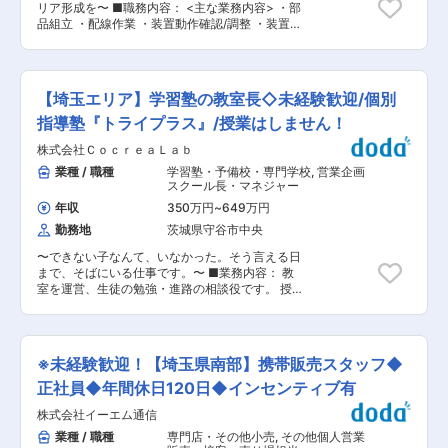
関われて非常にやりがいを感じるところです。 ■
リア形成を〜 ■職務内容： <主な業務内容> ・部
かせない商材となっています。国内でも全ての大
当社について： 当社は、東証スタンダード上場、
品組立 ・配線作業 ・装置動作確認/調整 ・装置客
手自動車メーカーと取引実績があり、長年の取引
スポーツ用品の開発・製造・販売を手がけるグロ
先設置（納品時のみ） 客先への納品、納品直後の
実績と高技術力で国内業界内のシェア率もトップ
ーバルブランドとして、日本発の卓越した技術と
不具合対応の際に、運転を伴う出張が発生するこ
クラスの実績を誇ります。そのため創業以来安定
品質を強みに、世界中のアスリートから支持され
とがございます。（月１回程度） その際には営業
黒字経営を実現しています。 ■当社の強み： 発
ている企業です。中でもバドミントンラケットの
やサービス部門のエンジニアと同行し、役割分担
注を頂いてから、外注を行わず、納品まで社内で
【埼玉エリア】学習塾の教室長◇未経験歓迎/個別
分野では、世界トップクラスのシェアを誇り、国
をしながら対応をしていただきます。 ■入社後の
一貫して行うことができるのが一番の強みです。
際大会でも多くのトップ選手がYONEX製品を使
フォローについて： 未経験の方でも社内で技術研
指導塾『トライプラス』/授業はしません！
価値提供の為に、社内外でコミュニケーションが
用しています。 変更の範囲：会社の定める業務
修やOJTを実施するため、安心してご入社いただ
活発に行われており、繋がりが深いのが特徴で
株式会社ＣｏｃｒｅａＬａｂ
けます。 また、社内は空調完備(冬は加湿器あり)
す。 ■今後の展望： 自動車業界はEV化や電気自
でオールシーズン快適に業務を行えます。 製造作
業種 / 職種
学習塾・予備校・専門学校
,
営業企画
動車等、目まぐるしく状況が変化しています。 日
業は2名以上で対応することが多く、チームを作
スクール長・マネジャー
本は、海外に比べると、移行に遅れており、今後
って協力して装置を組み上げていきます。 同じ建
は変化が一気にやってくると予想されます。当社
年収
350万円
~
649万円
物内に設計者もいますので、製造していく中で課
では既存顧客に向き合いながら新規事業へ挑戦を
勤務地
茨城県守谷市中央
題が発生した場合、相談し設計レベルでの改善も
することで、更なる業績拡大を目指します。 変更
行います。 ■当社について： 業界では珍しい提
の範囲：会社の定める業務
〜できない子なんて、いなかった。そう言える日
案、設計、製造、納品、サポートまで全てを1社
まで、そばにいる仕事です。〜 ■業務内容： 教
でワンストップで対応できる会社です。 そのた
室を運営、生徒の勉強・進路の相談役です。 授業
め、製品が形になっていく過程を全て見ることが
は講師が担当するため、教室長は“運営のプロ”と
でき、モノづくりを実感しやすい環境と思いま
して生徒と保護者を支えるポジションです。 ■業
す。また、量産機もありますが、世界に1台しか
務詳細： （1） 入会希望者の対応 本部から連絡を
ない装置を開発することが多く、達成感を得られ
受け、教室で説明・相談にのりながら入会をサポ
ます。 腸内細菌検査の前処理装置としては国内で
※未経験歓迎！【埼玉県南部】携帯販売スタッフ◆
ートします。 （2） 生徒・保護者のサポート 勉強
トップシェアを誇り、業界の標準検査マニュアル
の進め方や進路の相談に乗り、必要な講習の提案
正社員◆年間休日120日◆インセンティブ有
にも紹介されております。 社内にてお客様業務工
を行います。 （3） 学習プラン作成 生徒の目標
程を自動化する各種省力化装置の製造や納品など
株式会社イーエム通信
に合わせて、勉強する科目やスケジュールを組み
の業務を担っていただきます。 変更の範囲：会社
立てます。 （4） 成績と学習状況のフォロー テ
業種 / 職種
専門店・その他小売
,
その他個人営業
の定める業務