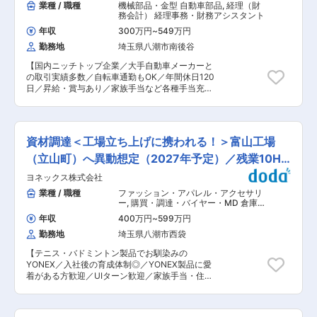
回程度のペースでお客様宅を訪問 ※社用車（軽自
業種 / 職種
機械部品・金型 自動車部品
,
経理（財
工場に関する資格取得は勿論の事、ポジションと
動車）に乗ってお客様宅へ訪問をします。（1件
務会計） 経理事務・財務アシスタント
本人のご希望に応じて柔軟に資格取得の支援を行
あたり20〜30分程度） ・配置薬や健康食品の期
っております。 ■当社について： （1）精密機械
年収
300万円
~
549万円
限管理 ・使った分の配置薬を補充 ・使用したお
や電子機器の構成部品に使用される「特殊鋼」の
勤務地
埼玉県八潮市南後谷
薬代金の集金 ・健康相談、新商品・サービスのご
2次加工品メーカーです。特殊鋼とは、時計の歯
提案 など ※一部、新たに配置薬を置いていただ
車の軸や、自動車のエンジンなどに使用され、硬
【国内ニッチトップ企業／大手自動車メーカーと
くお客様への訪問があります。 └配置薬は無料で
度や強度、耐熱性などの特性を増す役目を持つ鋼
の取引実績多数／自転車通勤もOK／年間休日120
おけるので、お客様も抵抗なく置いてくれる製品
のことを指します。 （2）複数の製品にて国内ト
日／昇給・賞与あり／家族手当など各種手当充実
です。 ■キャリアパス／評価体制 （1）キャリア
ップクラスのシェアを誇ります。時計の軸では国
◎】 ■仕事の内容： 自動車・新幹線・オートバイ
パス ・社員 → 主任 → 所長 → 課長 → 部長と着実
内トップシェア、ハードディスクのピボットにお
等に使用される金属加工品のサプライヤーである
にステップアップが可能です。 ・昇給1回／最短
いては世界の50％のシェア、ボールペンのステン
当社にて、経理担当を募集します。 まずは日常業
3年で営業所所長になった実績あり ・年功序列で
レスチップにおいては世界で30％のシェアを誇り
務のサポートからスタートし、段階的に月次・年
はなく、実績と姿勢を見て判断 努力やプロセスも
資材調達＜工場立ち上げに携われる！＞富山工場
ます。 変更の範囲：会社の定める業務
次決算へと業務の幅を広げていただきます。 ■具
しっかり評価される制度があります。 （2）半期
体的な業務内容： ・月次・年次決算に関するデー
（立山町）へ異動想定（2027年予定）／残業10H
ごとの評価で、頑張りが収入に反映 ・評価は半年
タ作成補助 ・財務諸表のとりまとめ補助 ・資金
ごとに実施 ・個人成績をもとに、業績連動給とし
程度
ヨネックス株式会社
繰り表作成 ・各種税務・決算申告サポート ・固
て毎月の給与に上乗せ 最初は思うように数字が出
定資産管理 など ■配属先情報： 経理部：役
業種 / 職種
ファッション・アパレル・アクセサリ
なくても、続けていく中で評価が積み上がる仕組
員、係長1名(40代男性)、メンバー1名、事務1名
ー
,
購買・調達・バイヤー・MD 倉庫管
みになっています。 ■研修制度： ・入社直後〜2
が在籍しております。コミュニケーションが取り
理・在庫管理
週間 ： OJT形式で、薬の種類や成分など基礎知
年収
400万円
~
599万円
やすい雰囲気で、OJTにて業務をしっかりキャッ
識を身につけます。 ・入社2週間〜1カ月 ： 先輩
勤務地
埼玉県八潮市西袋
チアップいただける環境です。 ■ポジション魅
社員に同行し、仕事の流れを学びます。「会話の
力： ・日常的な経理業務からお任せし、その後は
コツ」や「商品のご案内方法」といった実践的な
【テニス・バドミントン製品でお馴染みの
月次、年次決算と段階的にスキルアップが可能で
スキルを習得します。 ・入社1カ月以降 ： 慣れて
YONEX／入社後の育成体制◎／YONEX製品に愛
す。原価計算や、財務(金融機関折衝含む)、管理
きたら独り立ち。既存のお客様をメインに訪問し
着がある方歓迎／UIターン歓迎／家族手当・住宅
会計業務も当部門が担っているため、将来的には
ます。 ＜専門資格を取得できる＞ ・入社後は、
手当あり】 ■職務内容： バドミントン（ガッ
一部業務に留まらず、幅広い経験を積んでいただ
医薬品販売の専門知識を身につけるために、登録
ト）生産に関する購買調達をメイン業務としご担
くことが可能なポジションです。 ・少数精鋭の組
販売者資格を取得していただきます。社内の合格
当いただきます。社内の製造部門や協力会社との
織のため、裁量を持ちやすくキャリアアップもし