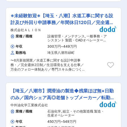
間以下と働きやすい環境です。また基本的に土日
する大手厨房機器・冷凍機器メーカーです。当社
業務内容： プラントの電気・計装工事における施
休みですが、案件によって出勤いただく場合もあ
の製品はこれらの大手メーカーを通じて飲食店に
工管理を行います。 ■具体的には： 各石油会社
り、その際は平日に振替休日を取得していただき
販売されており、強固な販売ルートが維持できて
が保有する「油槽所」と言われる様々な油を貯
ます。 お客様の都合により夜間の対応が必要場合
※未経験歓迎※【埼玉・八潮】水道工事に関する設
いるため、業績は非常に安定しております。 変更
蔵・出荷するプラントの電気工事・計装工事を設
は、スライドワークを利用していただきます。 ■
の範囲：会社の定める業務
計・管理します。油槽所以外にもメーカーの工場
計及び外回り申請事務／年間休日120日／完全週休
当社について： また進和テックグループにて、営
などの現場もあります。 既存の設備やシステムの
業と製造、サービスを一貫して行っており、親会
2日制
株式会社ＡＬＩＯＮ
改造・更新・保守・修繕などがメインです。 ・現
社の進和テックは創業から70年以上黒字が続き、
場調査 ・施工図設計 ・客先との打合せ ・官庁申
業種 / 職種
設備管理・メンテナンス
,
一般事務・ア
企業としても安定しております。今回募集をして
請 ・安全管理 ・品質管理 ・工程管理 ・予算管
シスタント 製図・CADオペレーター
いる空調グループは主に日本エアフィルターが製
理 等 ■エリア： 受注範囲は日本全国のプラン
（建設）
造したエアフィルターの据付業務とクリーンルー
年収
300万円
~
449万円
ト。出張での勤務となることが多めです。 ■工
ムの環境測定業務を担当しています。
勤務地
埼玉県八潮市緑町
期： 1日〜数日程度の軽微なメンテナンスから、
2〜6ヵ月程度の大規模な更新工事まで様々です。
〜8月新規開業／水道工事に関する設計申請事
■過去の中途入社社員の声： ・国内トップクラス
務・／完全週休2日制／生活環境を支える仕事／
の供給シェア(サインメーカー) ・設計〜製造〜施
万全のフォロー体制あり／専門スキル身につく環
工〜工事で全分野(建築・電気・塗装)を供給でき
境〜 ★千葉佐倉市、習志野市、東京江戸川区に続
る一貫体制に魅力 ・エコステーションなど新しい
き４営業所目の開設 ★経験者の方、条件面優遇致
工事にも携わり知識を得ることができる ・生活イ
します。 ★8月新規開業★ 未経験から始める【建
ンフラの整備という社会貢献の一面や大きな仕事
物設備の専門職】募集 「安定した仕事に就きた
に関われる ・幅色い分野の人材がいるので専門以
【埼玉／八潮市】潤滑油の製造◆残業ほぼ無×日勤
い」 「将来につながるスキルを身につけたい」
外の知識を得ることができる ■教育制度： ・
そんな方に向けて、給排水に欠かせない設計申請
のみ／国内シェア高◎老舗トップメーカー／転勤な
OJTトレーナー研修が中心となりますが、若手向
業務の仕事をお任せします。（社用車での外回
け研修やロジカルシンキングの研修、資格取得支
し
中外油化学工業株式会社
り） 書類手続きなど、専門的に見える業務もあり
援など、専門性の高い研修も用意しているため、
ますが、知識や経験は入社後でOK。 基礎から段
業種 / 職種
石油化学
,
組立・その他製造職 製造・
スキルアップをしていただけます。 ■同社の特
階的に学べる環境を整えています。 ■業務内容：
生産オペレーター
徴： (1)創業65年以上を誇る同社では、電飾看板
住宅やアパート、マンション、店舗などを対象
工事業、電気工事・塗装工事・POS・建設・プラ
年収
450万円
~
549万円
に、 水道や排水設備に関する書類作成・届け出業
スチック加工・鋼構造物分野と幅広く手掛ける総