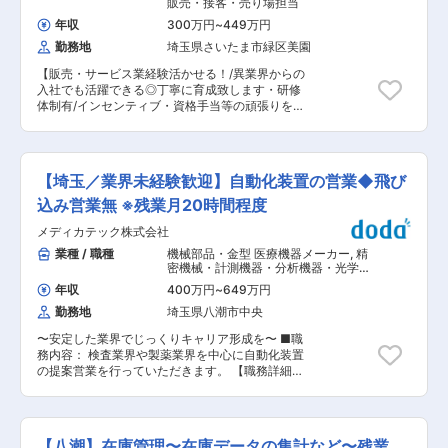
スト結果や普段の学習の様子を確認し、改善点を
販売・接客・売り場担当
一緒に考えます。 （5） 教室内での生徒対応 自習
年収
300万円
~
449万円
中の質問受付や声かけなど、日々の学習サポート
勤務地
埼玉県さいたま市緑区美園
を行います。 （6） 教室運営の事務作業 管理アプ
リへの数字入力や社内システムへの報告など、簡
【販売・サービス業経験活かせる！/異業界からの
単なPC作業です。 ■働く環境について： ・実績
入社でも活躍できる◎丁寧に育成致します・研修
(毎月の予算表の達成率)と行動面を評価し、翌年
体制有/インセンティブ・資格手当等の頑張りを評
度の昇給へと反映します。直近の昇給率は前年度
価される給与体制・転居伴う転勤無】 ■業務概
比較 平均8％上昇！頑張りをしっかりと還元する
要： 当社は埼玉県の武蔵野線一円で携帯販売ショ
評価制度です。 月平均残業は20時間程度です。
ップ（ソフトバンク・ワイモバイル）を運営して
基本は日曜・祝日休みですが、状況に応じて出勤
る当社にて ソフトバンクのショップにて接客・販
時間を遅くしたり調整などはございます。（8時
【埼玉／業界未経験歓迎】自動化装置の営業◆飛び
売のお仕事をお任せ致します。 商品知識や接客マ
間働く日もあれば、4時間しか働かない日もあ
ナーについては最初に研修で覚えていただきま
込み営業無 ※残業月20時間程度
る、といったイメージです） ■入社後の研修につ
す。 丁寧に教育致しますので未経験からでも安心
いて： 1週間の本部研修で教室運営や教育業界に
メディカテック株式会社
してスタートできる就業環境です！ ■具体的に
ついて学びます。まずは副教室長としてご経験を
は： 店頭販売クルーとしてショップにご来店され
業種 / 職種
機械部品・金型 医療機器メーカー
,
精
いただき、半年〜２年ほど教室長ととなっていた
たお客様に向けてご要望をお伺いし、最適な携帯
密機械・計測機器・分析機器・光学製
だく予定です。 ■過去の中途入社者： 小学校の
電話の機種やプランをご提案していただきます。
品営業（国内） 医療機器営業
先生、役所のスタッフ、保険営業、エンジニア 当
年収
400万円
~
649万円
さらに固定電話、インターネット回線などの商品
社では未経験の方が多数活躍しています！ ■当ポ
勤務地
埼玉県八潮市中央
やサービスのお勧めや毎月の利用料金のコンサル
ジションの強み： ・トライの豊富な学習データ＆
ティングをお任せします。 ■ご入社後のフォロー
メソッドを使って運営できます ・教室長自身
〜安定した業界でじっくりキャリア形成を〜 ■職
体制： まずは先輩社員との同行やロープレ等を通
が“教育のプロ”として主役になれます ・マネジメ
務内容： 検査業界や製薬業界を中心に自動化装置
して製品知識・手続き手順・サービス知識などを
ント経験が自然と身につきます ・自習室サポート
の提案営業を行っていただきます。 【職務詳細】
習得していただきます。 その後、メンター、メン
など運営の工夫で“生徒の成果”に直結できます ・
主な業務は、量産装置の営業販売と、新規装置開
ティ制度があり、教育スタッフの元ご自身でお客
教育×マネジメント×営業の“三本柱”をまとめて経
発の提案・販売の2つです。 飛び込み営業は無
様を接客し知識・経験を身に着けていただきま
験できる 変更の範囲：会社の定める業務
く、事前にアポイントを取ってから訪問やWEB会
す。 入社後3か月〜半年後にご自身1人で接客で
議をします。まずは先輩社員と一緒に行動して当
きるように育成していきます。 ■組織構成 ・
【八潮】在庫管理〜在庫データの集計など〜残業