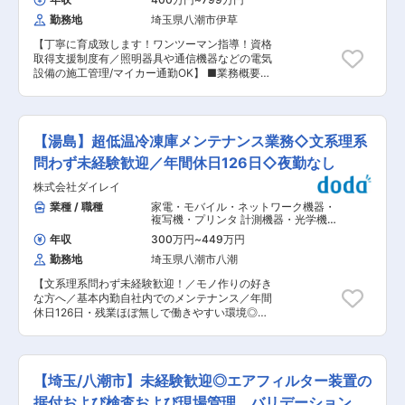
内の案件が中心です。コンテナホテルの電気設備
勤務地
埼玉県八潮市伊草
施工に関しては短期出張の可能性もあります。 ■
入社後の流れ： 工事部は現在10名が所属してお
【丁寧に育成致します！ワンツーマン指導！資格
ります。 研修終了後は、徐々に独り立ちして業務
取得支援制度有／照明器具や通信機器などの電気
を担当していただきますが、上司や先輩社員から
設備の施工管理/マイカー通勤OK】 ■業務概要：
のフォローがあるため、安心して成長できる環境
電気設備に関わる建設資材の卸売と自社でも施工
です。 ■働く魅力： 【分業体制で生産性の高い
を行う当社にて、電気設備の施工管理補助を担い
「働きやすい環境」】 施工管理は現場の管理業務
ます。 入社後は先輩社員がマンツーマンで指導
に集中して取り組めます。 現場事務が事務サポー
し、施工計画の立案から現場管理、品質管理、安
ト等 【自由度の高い環境】 働き方の自由度が高
【湯島】超低温冷凍庫メンテナンス業務◇文系理系
全管理まで、実務を通じてしっかりサポートいた
く、早く出勤したらその分早く退勤できる環境や
します。 ■具体的には ・施工計画の立案と調整
問わず未経験歓迎／年間休日126日◇夜勤なし
土曜日出勤についてもご自身の現場状況を考慮し
・工事現場の管理と監督 ・品質管理と安全管理の
必要なければお休みできる環境です。 ■当社につ
株式会社ダイレイ
実施 ・進捗管理と工程管理 ・資材や機器の調達
いて： 電気コンセントやスイッチ、工場やビルな
と管理 ・工事関係者とのコミュニケーション調整
業種 / 職種
家電・モバイル・ネットワーク機器・
どに必ず設置されるキュービクル変電設備、電気
・問題解決やトラブル対応 ※直行直帰も可能とな
複写機・プリンタ 計測機器・光学機
工事で使われる工具・計測器、そして家庭電化製
ります。 ＜施工実績＞ 新築マンション・ビル ■
器・精密機器・分析機器
,
家電・AV・
品まで、あらゆるニーズに対応した様々な製品を
年収
300万円
~
449万円
携帯端末・複合機 精密・計測・分析機
担当エリア： 都内や会社から1時間圏内の案件が
取り扱っております。 電線及び電線配管付属品／
器
勤務地
埼玉県八潮市八潮
中心です。コンテナホテルの電気設備施工に関し
照明器具／配線器具／電設機器／制御機器／情報
ては短期出張の可能性もあります。 ■入社後の流
通信機器／防災システム／空調設備／環境システ
【文系理系問わず未経験歓迎！／モノ作りの好き
れ： 入社後は先輩社員に同行しながら、施工計画
ム・住宅設備／電設工具・計器／その他 変更の範
な方へ／基本内勤自社内でのメンテナンス／年間
の立案や現場管理、品質管理、安全管理など、工
囲：会社の定める業務
休日126日・残業ほぼ無しで働きやすい環境◎／
事管理の基本を学びます。 この期間中は、実際の
超低温冷凍庫の国内シェア7割を誇るニッチトッ
業務を体験しながら習得していただきます。研修
プメーカー】 ■業務内容：【変更の範囲：会社の
終了後は、徐々に独り立ちして業務を担当してい
定める業務】 自社の製品である超低温冷凍庫の製
ただきますが、上司や先輩社員からのフォローが
品不具合箇所の修理・メンテナンスをお任せしま
あるため、安心して成長できる環境です。 ■配属
【埼玉/八潮市】未経験歓迎◎エアフィルター装置の
す。 入社後は、埼玉県八潮市八潮2-25-1にある
部署： 工事部は現在10名が所属しております。
工場にて、自社製品について学んで頂き、しばら
据付および検査および現場管理、バリデーション業