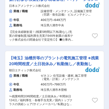
未経験者歓迎の風土があり、しっかりとした研修
く研修を受けていただきます。 ※八潮の工場で
制度でキャリアアップをサポートします。 ■働く
務
日本エアメンテナンス株式会社
は、客先で直せない製品を自社内で修理およびメ
魅力： 【ワンツーマン育成】 電気設備に関わる
ンテナンスをしています。 研修期間を経て、実際
業種 / 職種
設備管理・メンテナンス
,
設備施工管理
専門知識を身につけながら、安定した環境で長期
に修理・メンテナンス業務に携わっていただきま
（空調・衛生設備） ビルメンテナンス
的に活躍できる職場です。商業施設や公共施設、
す。また今後のキャリアとして製品開発へのキャ
（商業施設・店舗・オフィス）
ホテル、マンションなど、様々な工事現場での経
年収
400万円
~
649万円
リアチェンジも可能です。 ■当社の製品につい
験を積みながら、自身のスキルを高めることがで
勤務地
埼玉県八潮市中央
て： 独自で開発した冷媒及び冷却システムによ
きます。 ■当社について： 電気コンセントやス
り、環境に配慮した様々な種類の超低温冷凍庫を
イッチ、工場やビルなどに必ず設置されるキュー
【完全未経験歓迎！/残業5時間以下/転勤なし/充
中心に製造販売しています。 主に業務用を販売し
ビクル変電設備、電気工事で使われる工具・計測
実の研修制度/福利厚生充実/1946年創業の進和テ
ており、納入先は豊洲などの市場、寿司屋、一流
器、そして家庭電化製品まで様々な製品を取り扱
ック株式会社の関連会社で安定性◎】 ■仕事内
ホテル、高級レストラン、居酒屋など飲食店全般
っております。 電線及び電線配管付属品／照明器
容： 主に日本エアフィルター社のエアフィルター
で、いずれも素材にこだわるプロの方々に選ばれ
具／配線器具／電設機器／制御機器／情報通信機
（空気清浄装置）の設置工事やクリーンルームな
ています。 ■研修制度 入社後は導入研修を数ヶ
器／防災システム／空調設備／環境システム・住
どの空気環境測定作業をお任せいたします。まず
月程度実施し、その後はOJTが中心となります。
宅設備／電設工具・計器／その他 変更の範囲：会
は作業を覚えていただき、ゆくゆくは全体管理を
製品知識や業界知識については勉強会などで身に
【埼玉】油槽所等のプラントの電気施工管理 ※残業
社の定める業務
お任せしていきます。 ■業務詳細： 【会社の定
つけていただけます。 ■ワークライフバランス◎
める業務】 ・日本エアフィルター社製空気清浄装
20時間程度／土日祝休み／転勤無し／夜勤無し
／高い社員定着率！： 完全週休2日制・土日祝日
置の据付 ・クリーンルームの環境測定業務など
休み、年間休日126日、残業もほぼ無く18:30には
朝日エティック株式会社
基本的には1日１件の対応 ■ご入社後の流れ： 入
退社、夜勤および夜間呼び出しもなく、有給休暇
社後は、まず日本エアフィルター社での組み立て
業種 / 職種
ゼネコン 住宅設備・建材
,
施工管理
も取得しやすい環境です。さらに残業はほぼ発生
研修や進和テックトレーニングセンターで研修に
（電気・計装） メンテナンス
せず、18時30分には退社しています。 ■国内シ
参加していただき、エアフィルターや空調設備に
ェアトップ◎： 当社は1981年創業の超低温冷凍庫
年収
400万円
~
799万円
関する基本的なことを学んでいただきます。その
老舗メーカーです。国内シェアは約7割とトップ
勤務地
埼玉県八潮市木曽根
後は実際に先輩社員と一緒に現場に同行いただ
シェアを誇ります。-60℃で食品の新鮮さを長持
き、仕事をしながら学んでいただきます。先輩社
ちさせる同社の独自技術は飲食業界からのニーズ
〜残業時間20時間程度／土日祝休み／年間休日
員が一つ一つ丁寧に指導していきますので、未経
が非常に強く、多くの飲食店への納入実績が数多
124日／福利厚生・各種手当充実／国内トップク
験者の方でもご安心ください。 ■働き方： お仕
くあります。取引先は東証プライム上場の「大和
ラスの供給シェア(サインメーカー)／転勤はない
事に慣れてきたら直行直帰可能で、平均残業5時
冷機工業」「ホシザキグループ」など日本を代表
ですが、日本全国の客先への出張がございます ■