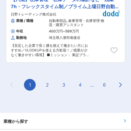
社の装置、業界知識や仕事の進め方などをじっく
SoftBank ソフトバンクイオンモール 浦和美園：
り習得してください。ある程度慣れてきたら、案
7h・フレックスタイム制／プライム上場日野自動車
12名（男7、女5）：20代〜30代 ・ソフトバンク
件をお任せします。案件によっては地方出張もあ
ふじみ野：8名（男6、女2）：20代〜30代 ・ソ
Gの商社
日野トレーディング株式会社
ります。 ◇展示会とWEB問合せに対する営業…年
フトバンク八潮：9名（男6、女3）：20代〜30
に4回ほど出店する展示会やWEBからの問合せに
業種 / 職種
自動車部品
,
倉庫管理・在庫管理 物
代 ・ワイモバイルフレスポ八潮：4名（男2、女
対して訪問・提案営業を行います。 ◇既存顧客へ
流・購買アシスタント
2）：20代〜30代 ■手当について ・キャリア資
の営業…当社製品をご使用いただいているお客様
格制度 資格テストを受けて合格をすれば資格によ
年収
400万円
~
599万円
へのフォローと、新たなご相談に対しての提案営
り1万円〜9万円がの手当てが毎月支給されます。
勤務地
埼玉県八潮市南後谷
業を行います。 ■アピールポイント 景気に左右
・販売手当 新規、機種変更、インターネットなど
されない検査業界の中で、少子高齢化による人手
決まったカテゴリーを責任をもって販売いただけ
【安定した企業で長く腰を据えて働きたい方にお
不足を解決する自動化装置を主に開発しておりま
ると評価されたメンバーには数字、目標行動の達
すすめ／VLOOKUPを使える方歓迎！／残業が少
すので、安心して長く働くことができます。 未経
成で最大7万円の手当てがつきます。自分の頑張
なく働きやすい環境】 ■ミッション： 東証プラ
験から一人前になるまで時間をかけてしっかり育
りが給与に反映されやすい環境です！ ■就業環
イム上場グループである当社にて、在庫管理・倉
てます。 試用期間中は社内での研修や先輩に同行
境： 子育て中の方もプライベートを両立できる制
庫管理に関するお仕事をお任せするポジションで
してのOJTを実施いたします。 社内は空調完備で
度を利用して自身のライフスタイルに合わせた働
す。 主にVLOOKUPを使用して在庫等のデータに
オールシーズン快適に業務を行えます。 スマート
き方を実現しています。 また学歴・経歴関係な
関して集計・抽出・分析などの事務作業を行って
フォンとノートPCが支給され、外出先でも社内
く、頑張りが評価される環境のため20代前半で店
いただきます。 入社後しばらくは事務業務9割、
や顧客とのコミュニケーションを行うことができ
長になった実例もございます。 変更の範囲：会社
倉庫作業1割でお任せします。慣れてきたら事務
1
2
3
4
...
6
ます。 業界では珍しい提案、設計、製造、納品、
の定める業務
Previous Page
Next
業務7割、倉庫業務3割でお任せする想定です。
サポートまで全てを1社でワンストップで対応で
■業務内容： ＜事務作業＞ ・在庫管理：
きる会社です。 そのため、製品が形になっていく
VLOOKUPを使用したデータ集計など ・発注、納
過程を全て見ることができ、モノづくりを実感し
期管理 ・業務効率改善 ・コスト削減 ＜倉庫作業
やすい環境と思います。また、量産機もあります
＞※都度発生 ・入出庫の対応 ・商品棚卸時の対応
が、世界に1台しかない装置を開発することが多
・安全衛生活動 ■組織構成：倉庫専任の派遣・契
く、達成感を得られます。 腸内細菌検査の前処理
約社員が4名、事務・サポート担当が6名所属して
装置としては国内でトップシェアを誇り、業界の
おります。 ■働き方、福利厚生： ・残業は月7時
業種から探す
標準検査マニュアルにも紹介されております。 変
間程度、フレックス制度もあり家庭と仕事の両立
更の範囲：会社の定める業務
をしている社員も多数在籍しております。 ・週休