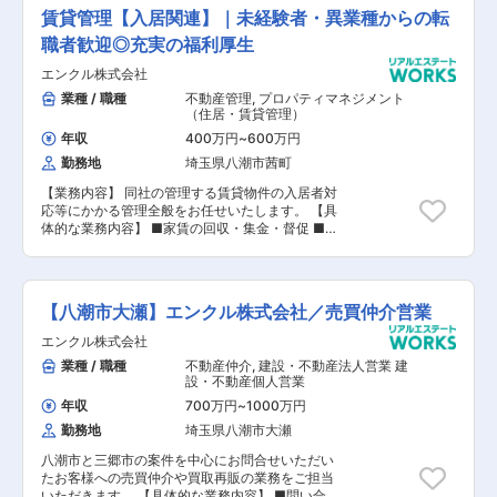
担当いただきます。 【具体的な業務内容】 ■物
MVP制度なども充実しております。 今回、八潮
賃貸管理【入居関連】｜未経験者・異業種からの転
件の収益改善提案 ■物件の付加価値向上提案 ■ト
市と三郷市の案件を中心に売買仲介や買取再販の
ラブル対応 ■建物共用部の維持保全業務 (清掃/巡
職者歓迎◎充実の福利厚生
業務をご担当いただける方を募集することとなり
回点検/保全点検/点検報告書作成) ■室内エアコン
ました。 本募集は八潮店での募集ですが、三郷中
エンクル株式会社
や給湯器等の設備故障に対して、 修繕受付、 協
央店での採用も可能です。 エンクル八潮本店・三
力会社への手配 ■工事、設備修理交換見積作成と
業種 / 職種
不動産管理
,
プロパティマネジメント
郷中央店を展開しており、街中にあるオレンジの
オーナー交渉 事務処理 (報告書等)」 ■仲介訪問、
（住居・賃貸管理）
看板や東武バスの宣伝ラッピングなどを見たお客
空室物件確認の上マーケティング調査 【担当者コ
様からのお問合せを多く地域密着型で営業しやす
年収
400万円
~
600万円
メント】 エンクルグループは創業35年目を迎
い環境です。 同社では、スタッフの個性を大切に
勤務地
埼玉県八潮市茜町
え、地域密着型企業として賃貸・売買・管理・建
し、共に成長できる環境を整え「早く成長や経験
築・リフォームなど、ワンストップサービスを展
をしたい方」「仕事もプライベートも全力で取り
【業務内容】 同社の管理する賃貸物件の入居者対
開しております。 人に、街に、心にピースをミッ
組みたい方」「地域を盛り上げたい方」「自分の
応等にかかる管理全般をお任せいたします。 【具
ションに不動産を軸に、地域の「暮らし」をトー
頑張り次第で給与UPしたい方」「接客や人とコ
体的な業務内容】 ■家賃の回収・集金・督促 ■更
タルで支えるライフクリエイトカンパニーへ、 暮
ミュニケーションを取るのが好きな方」など意欲
新・解約手続き ■クレーム対応 ■修理の手配 ■
らしを基軸とし、衣食住などのさまざまなタッチ
ある方からの応募を歓迎いたします。
近隣トラブル対応 ■空室募集活動 【担当者コメ
ポイントを支える企業を目指しています。 その目
ント】 エンクルグループは創業35年目を迎え、
標の実現に向け、2030年には売上100億円・社
地域密着型企業として賃貸・売買・管理・建築・
員数100人を計画しております。 現在、若手社員
【八潮市大瀬】エンクル株式会社／売買仲介営業
リフォームなど、ワンストップサービスを展開し
からベテラン社員まで幅広く活躍しており、社内
ております。 人に、街に、心にピースをミッショ
エンクル株式会社
外のイベントでは従業員同士はもちろん家族参加
ンに不動産を軸に、地域の「暮らし」をトータル
型のものもあります。 仕事をするだけでなくコミ
業種 / 職種
不動産仲介
,
建設・不動産法人営業 建
で支えるライフクリエイトカンパニーへ、 暮らし
ュニケーションを図ることで人間関係を円滑に
設・不動産個人営業
を基軸とし、衣食住などのさまざまなタッチポイ
し、人生を楽しみながらお仕事ができる環境で
ントを支える企業を目指しています。 その目標の
年収
700万円
~
1000万円
す。 また、社員の頑張りや、活躍をしっかり評価
実現に向け、2030年には売上100億円・社員数
勤務地
埼玉県八潮市大瀬
する環境で報奨金、MVP制度なども充実しており
100人を計画しております。 現在、若手社員から
ます。 今回、同社の管理物件のフロント担当とし
ベテラン社員まで幅広く活躍しており、社内外の
八潮市と三郷市の案件を中心にお問合せいただい
て豊富な経験を活かして建物の資産価値維持をご
イベントでは従業員同士はもちろん家族参加型の
たお客様への売買仲介や買取再販の業務をご担当
担当いただける方を募集することとなりました。
ものもあります。 仕事をするだけでなくコミュニ
いただきます。 【具体的な業務内容】 ■問い合