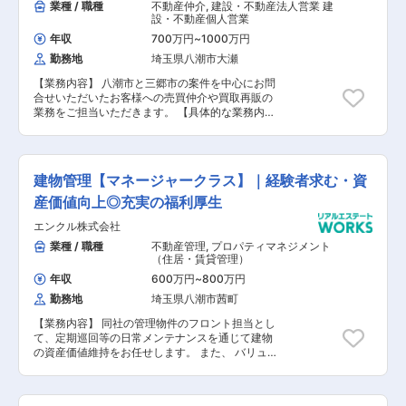
業種 / 職種
不動産仲介
,
建設・不動産法人営業 建
設・不動産個人営業
年収
700万円
~
1000万円
勤務地
埼玉県八潮市大瀬
【業務内容】 八潮市と三郷市の案件を中心にお問
合せいただいたお客様への売買仲介や買取再販の
業務をご担当いただきます。 【具体的な業務内
容】 ■問い合わせの電話やメール対応 ■物件の資
料作成、ご案内 ■申込～契約業務 ■引渡し関連業
務 ※本求人は八潮店での募集ですが、三郷中央店
での採用も可能です。 【担当者コメント】 エン
建物管理【マネージャークラス】｜経験者求む・資
クルグループは創業35年目を迎え、地域密着型企
業として賃貸・売買・管理・建築・リフォームな
産価値向上◎充実の福利厚生
ど、ワンストップサービスを展開しております。
エンクル株式会社
人に、街に、心にピースをミッションに不動産を
軸に、地域の「暮らし」をトータルで支えるライ
業種 / 職種
不動産管理
,
プロパティマネジメント
フクリエイトカンパニーへ、 暮らしを基軸とし、
（住居・賃貸管理）
衣食住などのさまざまなタッチポイントを支える
年収
600万円
~
800万円
企業を目指しています。 その目標の実現に向け、
勤務地
埼玉県八潮市茜町
2030年には売上100億円・社員数100人を計画し
ております。 現在、若手社員からベテラン社員ま
【業務内容】 同社の管理物件のフロント担当とし
で幅広く活躍しており、社内外のイベントでは従
て、定期巡回等の日常メンテナンスを通じて建物
業員同士はもちろん家族参加型のものもありま
の資産価値維持をお任せします。 また、 バリュ
す。 仕事をするだけでなくコミュニケーションを
ーアップを目的としたリノベーション提案や、 大
図ることで人間関係を円滑にし、人生を楽しみな
規模修繕工事の実施、 新設備の設置などを通じて
がらお仕事ができる環境です。 また、社員の頑張
建物の資産価値を高め、 魅力ある住環境作りをご
りや、活躍をしっかり評価する環境で報奨金、