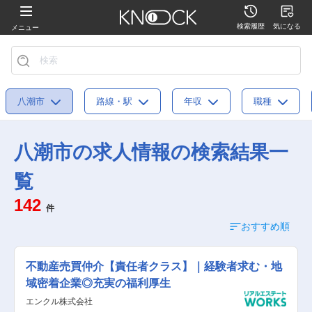
検索履歴
気になる
メニュー
八潮市
路線・駅
年収
職種
八潮市の求人情報の検索結果一
覧
142
件
おすすめ順
不動産売買仲介【責任者クラス】｜経験者求む・地
域密着企業◎充実の福利厚生
エンクル株式会社