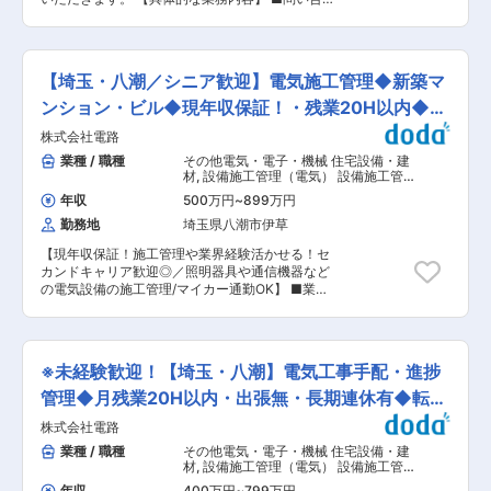
日頃の管理はもちろんのこと資産価値向上に向け
ケーションを図ることで人間関係を円滑にし、人
わせの電話やメール対応 ■物件の資料作成、ご案
た積極的な提案を行うことで、 オーナーとの信頼
生を楽しみながらお仕事ができる環境です。 ま
内 ■申込～契約業務 ■引渡し関連業務 ※本求人は
関係を構築したり、高い入居率を維持するなど非
た、社員の頑張りや、活躍をしっかり評価する環
八潮店での募集ですが、三郷中央店での採用も可
常に重要な業務となります。 同社では、スタッフ
境で報奨金、MVP制度なども充実しております。
能です。
の個性を大切にし、共に成長できる環境を整え
【埼玉・八潮／シニア歓迎】電気施工管理◆新築マ
今回、同社が管理する賃貸物件の管理をご担当い
「早く成長や経験をしたい方」「仕事もプライベ
ただける方を募集することとなりました。 業界未
ンション・ビル◆現年収保証！・残業20H以内◆転
ートも全力で取り組みたい方」「地域を盛り上げ
経験の方でもご活躍いただけるようにサポートが
たい方」「自分の頑張り次第で給与UPしたい
勤無
株式会社電路
ありますので安心していただけます。 同社では、
方」「接客や人とコミュニケーションを取るのが
スタッフの個性を大切にし、共に成長できる環境
業種 / 職種
その他電気・電子・機械 住宅設備・建
好きな方」など意欲ある方からの応募を歓迎いた
を整え「早く成長や経験をしたい方」「仕事もプ
材
,
設備施工管理（電気） 設備施工管
します。
ライベートも全力で取り組みたい方」「地域を盛
理（通信設備／消防・防災設備）
年収
500万円
~
899万円
り上げたい方」「自分の頑張り次第で給与UPし
勤務地
埼玉県八潮市伊草
たい方」「接客や人とコミュニケーションを取る
のが好きな方」など意欲ある方からの応募を歓迎
【現年収保証！施工管理や業界経験活かせる！セ
いたします。
カンドキャリア歓迎◎／照明器具や通信機器など
の電気設備の施工管理/マイカー通勤OK】 ■業務
概要： 電気設備に関わる建設資材の卸売と自社で
も施工を行う当社にて、電気設備の工事管理を担
います。 残業時間削減のため資料や図面作成など
は事務部門が分業しているため施工管理業務に集
※未経験歓迎！【埼玉・八潮】電気工事手配・進捗
中できる環境です ■具体的には ・施工計画の立
案と調整 ・工事現場の管理と監督 ・品質管理と
管理◆月残業20H以内・出張無・長期連休有◆転勤
安全管理の実施 ・進捗管理と工程管理 ・資材や
無
株式会社電路
機器の調達と管理 ・工事関係者とのコミュニケー
ション調整 ・問題解決やトラブル対応 ※直行直帰
業種 / 職種
その他電気・電子・機械 住宅設備・建
も可能となります。 ＜施工実績＞ 新築マンショ
材
,
設備施工管理（電気） 設備施工管
ン・ビル ■担当エリア： 都内や会社から1時間圏
理（空調・衛生設備）
年収
400万円
~
799万円