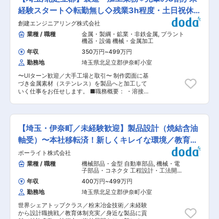
解決策を導く「提案型の電気工事士」が活躍して
れる環境です。 ■教育体制 未経験者も安心の
いる当社にて、あなたの経験と挑戦を、ぜひ活か
経験スタート◇転勤無し◇残業3h程度・土日祝休
OJTや研修制度を用意。段階的に業務の幅を広げ
してください。 ■本求人のポイント： ◎恒電社だ
ながら成長できるサポート体制が充実していま
み
創建エンジニアリング株式会社
からこそ身につく総合力 お客様と直接やり取りを
す。 ■就業環境 年間休日125日、残業は月10時間
行うため、＜技術力（施工スキル）＞＜設計力
業種 / 職種
金属・製綱・鉱業・非鉄金属
,
プラント
程度、平均勤続年数は20.6年、時差出勤制度もあ
（図面・工法設計）＞＜提案力（課題解決・顧客
機器・設備 機械・金属加工
り、ワークライフバランスを大切にしながら長期
対応）＞をバランスよく習得できます。 ◎感謝が
就業が叶う環境です。 ■想定されるキャリアパス
年収
350万円
~
499万円
直接届く元請け案件 お客様と近い距離で仕事を進
機械設計スペシャリストや製品企画・開発担当な
勤務地
埼玉県北足立郡伊奈町小室
めるため、「ありがとう」を直接受け取れる機会
ど多様なキャリアパスを描けます。 ■同社の魅力
が豊富です。また、中間コストを削減することで
研究支援機器の総合メーカーとして、官公庁・大
〜UIターン歓迎／大手工場と取引〜 制作図面に基
お客様への価格メリットや社員への還元と業界の
学・民間研究機関など幅広い顧客に製品を提供。
づき金属素材（ステンレス）を製品へと加工して
価値向上にも寄与しています。 ※リピート率
食品・医療・化学など多様な分野の研究を支えて
いく仕事をお任せします。 ■職務概要： ・溶接
*92.8%：一度目のご発注から一年以内に別工事の
います。 少量多品種で600機種以上を展開し、濃
・穴あけ加工全般・汎用旋盤・フライス盤・セー
ご発注があったお客様の割合 ◎「創る」から「使
縮装置や冷却水循環装置など主力製品で高いシェ
パー・研磨加工 ■職務詳細： ・製造工程につい
う」まで一気通貫で支える工事力 業界では、太陽
アを誇るニッチトップ企業です。国内の研究機関
て：材料調達から製品完成まで、ほぼ全てを自社
光発電などの「発電側」、工場・倉庫などの「設
や大手メーカーとも直接取引を行っています。 変
で行っているため作業工程は多岐に渡ります。 ・
備側」で会社が分業されていることが一般的な
【埼玉・伊奈町／未経験歓迎】製品設計（焼結含油
更の範囲：会社の定める業務
自社工場での制作作業以外にも客先工場での現場
中、電気を「創る」＋「使う」までを一気通貫で
作業もあり、自社工場内作業7、出張作業3が目安
軸受）〜本社移転済！新しくキレイな環境／教育体
対応できる数少ない企業になります。 ◎業界トッ
の内訳です。 ※お客様工場内での各種メンテナン
プクラスのデジタル化推進力 業界でも先進的にデ
制◎
ポーライト株式会社
ス等々 ■取り扱う製品： ・主な製品は産業用の
ジタル化を進めており、デジタル活用を“特別な
タンク、架台（工場内で使用する歩廊）、ホッパ
業種 / 職種
機械部品・金型 自動車部品
,
機械・電
もの”ではなく日常業務として当たり前に使いこ
ー、シュート、各種機器装置等です。完全受注生
子部品・コネクタ 工程設計・工法開
なす文化が根付いている点も大きな特徴です。 ■
産で顧客の要望に応じて、毎回制作するものが変
発・工程改善・IE（機械・金属加工）
業務概要： 新規・既存顧客（法人）からの問い合
年収
400万円
~
499万円
わりますので様々な製品制作にかかわることがで
わせに対し、課題をヒアリングし、見積・提案・
勤務地
埼玉県北足立郡伊奈町小室
きます。 ■担当エリア・出張について： ・ご依
設計・施工まで一貫して対応します。 【具体的な
頼は全国からいただきますが、北関東、静岡県周
業務内容】 ＜提案業務＞ 課題・ニーズのヒアリ
世界シェアトップクラス／粉末冶金技術／未経験
辺が多く基本的には車で1日で移動できる範囲が
ング、見積書／請求書／提案書の作成、現場説
から設計職挑戦／教育体制充実／身近な製品に貢
主な担当エリアです。関西圏など遠方の場合は一