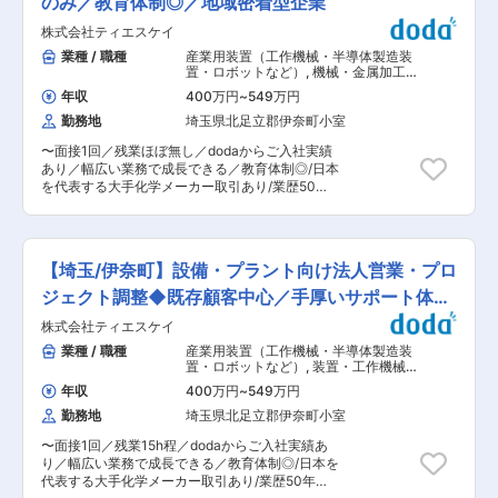
のみ／教育体制◎／地域密着型企業
す。 ■当社の魅力 当社が開発する研究支援機器
りとりです）。 ・受注後は簡単な加工図面を作成
は、官公庁の研究機関をはじめ、全国の大学や民
株式会社ティエスケイ
（手書き・CAD：Autocad2025）、材料の選定
間企業の研究施設で幅広く活用されています。 長
や手配、納期管理、品質チェック、検査結果の書
業種 / 職種
産業用装置（工作機械・半導体製造装
年にわたり高い評価と豊富な導入実績を積み重ね
類作成までを担当していただきます。 ・出張エリ
置・ロボットなど）
,
機械・金属加工
ており、日本の科学技術や研究開発を支える重要
アは全国で、宿泊を伴う場合もあります。出張頻
組立・その他製造職
な役割を担っています。最先端の研究現場を支え
年収
400万円
~
549万円
度は月1〜2回程度、出張が無い月もあります。 ・
る製品づくりを通じて、社会や科学の発展に貢献
勤務地
埼玉県北足立郡伊奈町小室
営業と工程管理の業務割合は半々です。業務内容
できるやりがいを実感できる仕事です。 変更の範
は「営業職」というより「工程管理」に近いた
囲：会社の定める業務
〜面接1回／残業ほぼ無し／dodaからご入社実績
め、個人ノルマはなく、既存のお客様からの依頼
あり／幅広い業務で成長できる／教育体制◎/日本
が中心です。 ■入社後について ・入社後はアシ
を代表する大手化学メーカー取引あり/業歴50年
スタントとして、見積もりや材料手配、納品や引
以上／働き方も安心〜 ＜求人のポイント！＞ ●
き取りなど簡単な業務からお任せします。 ・試用
業歴50年以上、大手化学メーカーと長年取引を続
期間中に図面の読み書きなども丁寧に指導いたし
ける安定企業 ● 量産ではなく、一点物・オーダ
ますので、未経験の方でも安心してスタートでき
ーメイド設備の製作が中心 ■業務概要 既存顧客
る環境です。 ・ゆくゆくは、社内での加工提案や
【埼玉/伊奈町】設備・プラント向け法人営業・プロ
である大手化学メーカー向けに、貯蓄タンクや機
納期調整、社外では客先での改善提案が出来るよ
械設備、配管設備の製作および溶接業務を担当し
ジェクト調整◆既存顧客中心／手厚いサポート体制
うになっていただきたいと考えております。 ■配
ていただきます。 長年の取引実績がある顧客が中
属部署 ・埼玉工場：男性3名（60代2名、20代1
◎
株式会社ティエスケイ
心のため、落ち着いた環境で技術を発揮しなが
名） ・ほとんどのメンバーが未経験からスタート
ら、一つひとつの案件に丁寧に向き合うことがで
業種 / 職種
産業用装置（工作機械・半導体製造装
しています。前職はトラック運転手、スポーツジ
きます。 ■業務詳細 ・製作図面をもとにした金
置・ロボットなど）
,
装置・工作機械・
ムインストラクター、家具メーカー、住宅メーカ
属加工業務（アルミ・鉄材などの切断、曲げ加
産業機械営業（国内） その他法人営業
ーなどさまざまです。 ■仕事の魅力 ・当社の仕
年収
400万円
~
549万円
（既存・ルートセールス中心）
工、溶接） ・各種設備・タンク・配管の溶接作業
事は幅広く、同じことの繰り返しがほとんどあり
勤務地
埼玉県北足立郡伊奈町小室
および組立て ・製品に応じた仕上げ、塗装工程へ
ません。都度新しい内容の案件にチャレンジする
の対応 ・客先設備の点検・修繕などのメンテナン
機会が多く、他社でできることは自社でもできる
〜面接1回／残業15h程／dodaからご入社実績あ
ス作業 ・安全確認・品質チェック ※溶接方法や加
という精神でさまざまな案件に取り組んでいま
り／幅広い業務で成長できる／教育体制◎/日本を
工内容は案件により異なります ※出張は年2〜3回
す。慣れて飽きることがなく、日々成長を実感で
代表する大手化学メーカー取引あり/業歴50年以
程度（会津・仙台・豊橋・静岡など） ※宿泊を伴
きます。 ■特徴／魅力 ・当社は業歴50年以上の