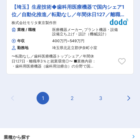
準備をして終業です。 ■サポート体制： チーム
チェーン、3PL機能、BtoC配送サービス、物流
門と物理的にも距離が近い為、アイデアから形に
全員でサポートする体制が整っていますので未経
【埼玉】生産技術◆歯科用医療機器で国内シェア1
DX推進に加えて、地域スポーツ支援などCSR活
した装置や金型がすぐに現場で活躍する姿を見る
験の方も安心です。 実際に異業種出身で未経験入
動にも積極的に取り組んでおります。 変更の範
ことができます。ものづくりの醍醐味と確かな達
位／自動化推進／転勤なし／年間休日127／離職率
社した方も現在活躍中です。 入社から業務に慣れ
囲：会社の定める業務
成感を実感できます。 ＜業務詳細＞ ・プレス金
るまで(目安半年程度)は先輩社員が同行します。
3％
株式会社モリタ東京製作所
型設計（新規）、立ち上げ、保守 ・既存プレス金
■こんな方におすすめ： 正社員としてキャリアを
型の改善設計（生産性、品質向上に貢献） ・現場
業種 / 職種
医療機器メーカー
,
プラント機器・設備
歩みたい・手に職つけて働きたい方をはじめ、引
とのやり取り ・簡単な生産設備のメンテナンス
設備立ち上げ・設計（機械設計）
っ越し業界出身の方、現場やドライバー経験のあ
・社内製造部門や外注協力工場に対する技術指
る方も大歓迎。 一人で黙々仕事をした方にもぴっ
年収
400万円
~
549万円
導、調整方法指導など ＜おまかせする業務＞ プ
たりな環境です。 当社の顔として配送先の方々と
勤務地
埼玉県北足立郡伊奈町小室
レス金型設計をおまかせします。先輩社員にわか
も気持ちの良いコミュニケーションを取ってくだ
らないことはいつでも聞ける環境です。 ※生産設
さることを期待しています。 ■当ポジションの魅
〜転勤なし／歯科医療機器トップシェア／年間休
備全体でなく、金型スペシャリスト（新たな金型
力： 当社の方針を社員一人一人が体現しており、
日127日・離職率3％と就業環境◎〜 ■業務内容：
の設計や、既存の金型の改善、金型のメンテナン
現場における過度な負担や残業が発生しない文化
・歯科用医療機器（歯科用治療台）の分野で国内
スなど）としてご活躍いただくことを想定してお
が根付いています。(残業削減に向けて翌日の準備
トップの同社にて自社開発、歯科用医療機器の組
ります。 ※プレス金型の設計、組立、立ち上げは
や片付けなどはチーム全員で実施) ATの限定解
立工程の自動化推進のプロジェクトに携わって頂
基本的には内製で対応しており、工具加工は社
除、その他業務で生かせる資格取得は積極的に会
きます。 ・設備導入をメインに企画〜工程設計／
内、外注両方御座います。 ＜キャリアパス＞ グ
社負担させていただきます。 体力的にしんどくな
ライン再設計、作業者アシスト方法の考案等、一
ループ長を目指せます。 若手から活躍できます
ってきた場合にも、倉庫管理や別ポジションへの
連のプロジェクト推進をお任せします。 ・働き方
が、経験を重ねるごとに裁量が増え強いやりがい
異動も検討可能。 変更の範囲：会社の定める業務
改革に伴い、省人化を推進中です。現在製造工程
1
2
3
を持って取り組めるようになります。 ■配属部署
Previous Page
Next
は手作業の工程が多く、多品種小ロットで生産を
について 上尾工場 約30人 生産技術部 生産技
行っており、年間で2000台、多くて月200台、1
術室(11人) うちプレス金型設計3人 堅すぎずフラ
日にして10台程度を生産。部品は2,500パーツか
ンクな雰囲気です。中途の方もなじみやすいで
らなり、工程が複雑であるため投資に見合う自動
す。 ■働き方について ・繁忙期もございます
化設備導入を目指し取り組んでおります。そのた
が、月の平均残業は20時間程度です。 ・空調が
め、知見のある方をお迎えして自動化を加速し、
効いており快適です。 ■魅力 ・志久駅から徒歩4
当社のさらなる成長を支える方をお待ちしており
分・電車通勤／マイカー通勤が可能です。 ・年休
ます。 ■同社の魅力： 【ホワイトな職場が作る
業種から探す
123日でプライベートも充実させることができま