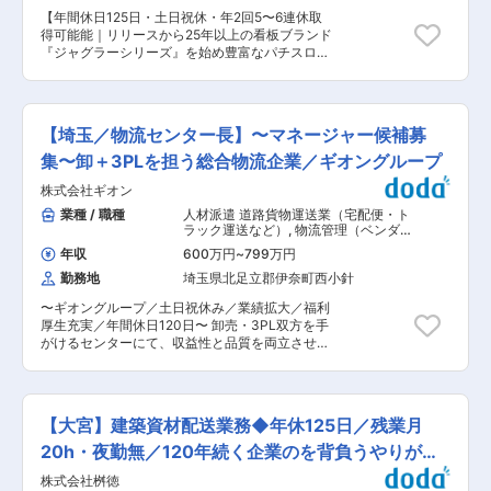
の急な呼び出し等も特に発生せず、土日の出勤は
す。 ■企業の特徴・強み 当社は創業50年以上。
【年間休日125日・土日祝休・年2回5〜6連休取
予定された業務が発生する程度です。 ・所定労働
積水グループをはじめ、日本を代表する大手化学
得可能能｜リリースから25年以上の看板ブランド
時間7時間30分、残業は25時間程度を想定してい
メーカーとの取引実績を持ちます。「他社には任
『ジャグラーシリーズ』を始め豊富なパチスロ機
ます。 ・年間休日が特別休暇（誕生日・アニバー
せられない」と信頼を寄せられる確かな技術力と
を展開】 ■業務内容： 同社製品の開発・生産に
サリー休暇等）を含めて実質125日あり、有給休
柔軟な対応力を強みに、業界内で高い評価を得て
必要な金属加工部品・機構部品・樹脂成型部品・
暇が『入社当日』に10日付与されます。 ■製品魅
います。競合他社が減少する中、安定した受注を
電子コンポーネント等の購買業務です。メーカー
力： 金属の粉を固めて作る“粉末冶金技術”を使
維持し、長期的に腰を据えて働ける企業です。未
や商社と価格・品質・納期・工程などの交渉を通
い、自動車・家電・発電システムなどに使われる
【埼玉／物流センター長】〜マネージャー候補募
経験からでも技術を磨き、ものづくりの醍醐味を
じて、同社工場の生産能力を十分に発揮できるよ
燃料電池を製造しています。 ★粉末冶金製法と
実感できる環境が整っています。 変更の範囲：会
うに生産材の調達を行います。 ■業務詳細： 主
集〜卸＋3PLを担う総合物流企業／ギオングループ
は、金属の粉を固めて作る特別な技術で材料廃棄
社の定める業務
要なユニットの大部分を自社で開発、設計する同
が少なく環境に優しい製造方式です。 ★燃料電池
株式会社ギオン
社にとって、品質の適正化、コストダウン、納期
向け部品は、水素と空気から効率よく電気を生み
管理が大変重要となります。 完成品に求められる
業種 / 職種
人材派遣 道路貨物運送業（宅配便・ト
出すために重要な役割を担っており、同社の高精
品質、コスト、納期をクリアするため、調達先の
ラック運送など）
,
物流管理（ベンダー
度な部品がエネルギー変換の安定性と性能向上を
評価力、折衝力、手配力の強化の一翼を担うと共
管理・配送管理・受発注管理など） 倉
支えています。 ■企業魅力： ・粉末冶金製法の
年収
600万円
~
799万円
庫管理・在庫管理
に、品質・コスト・納期を最適化した部材購入を
軸受で世界トップクラスシェアを誇り、年間生産
勤務地
埼玉県北足立郡伊奈町西小針
実践していただきます。 常に量産できる体制を整
量は80億個。自動車・家電・アミューズメント機
えるために調達先の拡大もミッションとなりま
器など幅広い分野で採用されています。 ・グロー
〜ギオングループ／土日祝休み／業績拡大／福利
す。 ■就業環境： 完全週休二日制、福利厚生も
バル展開：経産省「グローバルニッチ企業100
厚生充実／年間休日120日〜 卸売・3PL双方を手
充実しているため働きやすい環境から高い定着率
選」に選出されるなど、技術力と安定成長が強み
がけるセンターにて、収益性と品質を両立させる
を誇っております。 賞与水準も高く、社員の意欲
です。海外7拠点を含むグループ体制で、世界中
センター運営の責任者候補を募集いたします。 ■
を大切にする文化が根付いています。 年齢や専門
に製品を供給しています。 変更の範囲：会社の定
業務内容： ・物流センターの運営全般（入出庫管
分野を気にせず、意見を出し合い業務を進めてい
める業務
理、在庫管理、配送計画） ・人員管理（正社員・
くため努力によりチャンスを掴める可能性があ
パート・派遣スタッフの採用・教育・シフト調
り、やりがいを感じることができる企業風土で
【大宮】建築資材配送業務◆年休125日／残業月
整） ・コスト管理（収支計画、KPI達成、改善施
す。 ■同社について： 同社はパチンコの店舗で
策立案） ・顧客対応（荷主企業との折衝、品質管
20h・夜勤無／120年続く企業のを背負うやりがい
はなく、パチンコ・パチスロを開発・製造してい
理、クレーム対応） ・DX推進（マテハン導入、
る製造業になります。 主力製品「ジャグラーシリ
◎
株式会社桝徳
業務効率化、システム改善） ・新規拠点立ち上げ
ーズ」は国内設置台数トップクラスを誇ってお