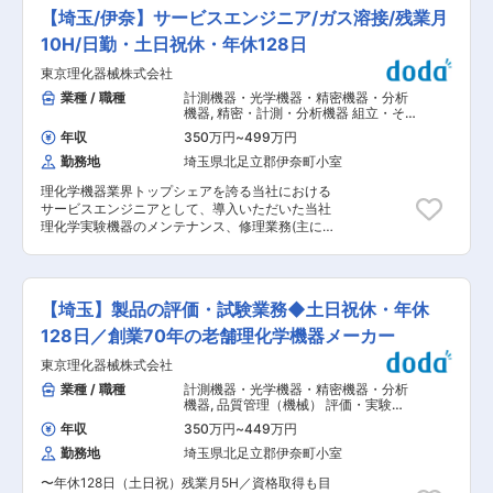
域に携わることができるポジションです。 当社が
休暇等）を含めて実質125日あり、有給休暇が
【埼玉/伊奈】サービスエンジニア/ガス溶接/残業月
手掛ける理化学機器は、大学や公的研究機関、医
『入社当日』に10日付与 ・就業時間は7.5時間。
療・医薬分野、食品業界など、多様な研究・開発
10H/日勤・土日祝休・年休128日
ノー残業デーや、有給休暇を1時間単位で取得で
現場で活用されています。製品は、試料のかくは
きる制度や、永年勤続休暇等、柔軟な休暇制度あ
東京理化器械株式会社
ん、送液、温度制御、圧力管理など、研究活動を
り ※当求人の残業時間は20〜30時間を想定して
支える重要な役割を担っています。 開発業務で
業種 / 職種
計測機器・光学機器・精密機器・分析
おります。 ■企業魅力： ・粉末冶金製法の軸受
は、回路設計や配線設計などのハードウェア開発
機器
,
精密・計測・分析機器 組立・そ
で世界トップクラスシェアを誇り、年間生産量は
に加え、組込みマイコン、PLC、PCアプリケー
の他製造職
80億個。自動車・家電・アミューズメント機器な
年収
350万円
~
499万円
ション開発などのソフトウェア開発にも携わりま
ど幅広い分野で採用されています。 ・グローバル
勤務地
埼玉県北足立郡伊奈町小室
す。電気・電子分野の幅広い技術領域に関わりな
展開：経産省「グローバルニッチ企業100選」に
がら、自ら手掛けた製品の動作や性能を実際に確
選出されるなど、技術力と安定成長が強みです。
理化学機器業界トップシェアを誇る当社における
認できるため、ものづくりの醍醐味を実感できる
海外7拠点を含むグループ体制で、世界中に製品
サービスエンジニアとして、導⼊いただいた当社
環境です。 また、ソフトウェアとハードウェアの
を供給しています。 変更の範囲：会社の定める業
理化学実験機器のメンテナンス、修理業務(主に
両面から製品開発に携わることで、技術者として
務
は、ガスロウ付け、部品等の交換業務)を担当して
の知識やスキルの幅を広げることができます。 ■
いただきます。 業務内容:理化学実験機器のメン
働く環境 年間休日128日、月平均残業時間は約5
テナンス/出張でのメンテナンス、修理業務/製品
時間と、ワークライフバランスを重視しながら働
が正常に作動す るかのチェック/顧客からお預か
ける環境です。時差出勤制度も導入しており、ラ
【埼玉】製品の評価・試験業務◆土日祝休・年休
りする製品の不具合確認、修理、修理後の組⽴、
イフスタイルに合わせた柔軟な働き方が可能で
通電確認 ※当社の「理化学機器」には難しい構造
128日／創業70年の老舗理化学機器メーカー
す。 仕事とプライベートを両立しながら、長期的
のものが少ないため、⼀般的な機械のメンテナン
なキャリア形成を目指していただけます。 ■当社
東京理化器械株式会社
ス等の経 験があれば専⾨的な知⾒等が無くてもキ
の魅力 当社が開発する研究支援機器は、官公庁の
ャッチアップしていただけます。 ︓当社で開発し
業種 / 職種
計測機器・光学機器・精密機器・分析
研究機関をはじめ、全国の大学や民間企業の研究
た研究⽀援機器は、官公庁研究機関をはじめ全国
機器
,
品質管理（機械） 評価・実験
施設で幅広く活用されています。 長年にわたり高
の主要⼤学研究機 関、⺠間研究機関にて利⽤され
（機械）
い評価と豊富な導入実績を積み重ねており、日本
年収
350万円
~
449万円
ています。それらの研究機関において、同社製品
の科学技術や研究開発を支える重要な役割を担っ
勤務地
埼玉県北足立郡伊奈町小室
は⾼い実績と評価 を得ています。(冷却⽔循環装
ています。最先端の研究現場を支える製品づくり
置などは国内で30％のシェアを占めるなどニッチ
を通じて、社会や科学の発展に貢献できるやりが
〜年休128日（土日祝）残業月5H／資格取得も目
トップ製品も多い です。) 変更の範囲：会社の定