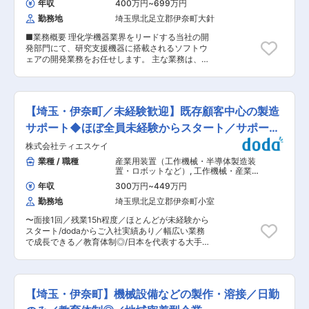
さいたま市日進より伊奈町へ本社移転を行いまし
年収
400万円
~
699万円
定（相談に応じて臨機応変に対応可能） 研修内
た。 ・日進工場と比較し敷地面積約4倍 ・広い大
勤務地
埼玉県北足立郡伊奈町大針
容：製造工程、生産管理、設計、品質、営業等 ■
きな執務エリア、寒暖差無く働きやすい職場環
組織構成： 営業職2名、営業事務3名在籍 ■魅
境、拘りのオフィス。新しくてキレイな環境で働
■業務概要 理化学機器業界をリードする当社の開
力： ・当社の製品は全てオーダーメイド。顧客ニ
けます！ ・良心価格で本格的な社内厨房完備 ・
発部門にて、研究支援機器に搭載されるソフトウ
ーズを汲み取りながらオーダーメイド製品を提案
海外からのエンジニアも活躍中 ■当社の特徴：
ェアの開発業務をお任せします。 主な業務は、
するため、課題解決力やニーズを汲み取る力が身
金属粉末を圧縮し高温で焼き固める”粉末冶金製
Windowsアプリケーションをはじめ、マイコンや
につきます。 ・”粉末冶金”とは、金属粉を押し固
法”の専門メーカーです。 軸受及び機械構造部品
PLCを活用した制御プログラムの設計・開発で
め加熱し製品化する技術です。そのため材料に無
が主要製品です。 特に自動車や電動工具、家電な
す。なお、開発環境の標準PCはWindowsを使用
駄がなく環境に優しいため、カーボンニュートラ
どの小型精密モーター用軸受で世界シェアトップ
しています。 当社が開発・販売する理化学機器
ルに向けてニーズの高まりが期待されます。 ■当
【埼玉・伊奈町／未経験歓迎】既存顧客中心の製造
クラスを誇ります。 変更の範囲：会社の定める業
は、大学や公的研究機関をはじめとする研究施設
社の特徴： 金属粉末を圧縮し高温で焼き固め
務
で使用されているほか、医療・医薬品、食品など
サポート◆ほぼ全員未経験からスタート／サポート
る”粉末冶金製法”の専門メーカーです。 軸受及び
の製造分野でも幅広く活用されています。 製品
機械構造部品が主要製品です。 特に自動車や電動
体制◎
株式会社ティエスケイ
は、試料のかくはんや送液、温度制御、圧力調整
工具、家電などの小型精密モーター用軸受で世界
など、研究や製造工程に欠かせない機能を担って
業種 / 職種
産業用装置（工作機械・半導体製造装
シェアトップクラスを誇ります。 変更の範囲：会
います。ソフトウェア開発では、これらの機能を
置・ロボットなど）
,
工作機械・産業機
社の定める業務
実現するためのマイコンやPLCの制御プログラム
械・ロボット 生産管理
年収
300万円
~
449万円
開発に加え、機器をWindows PCから操作するた
勤務地
埼玉県北足立郡伊奈町小室
めのアプリケーション開発にも携わっていただき
ます。 自ら開発したソフトウェアによって機器が
〜面接1回／残業15h程度／ほとんどが未経験から
動作する様子を直接確認できるため、ものづくり
スタート/dodaからご入社実績あり／幅広い業務
の成果を実感しながら技術者として成長できる環
で成長できる／教育体制◎/日本を代表する大手化
境です。 ■働く環境 年間休日128日、月平均残業
学メーカー取引あり/業歴50年以上／働き方も安
時間は約5時間と、ワークライフバランスを重視
心〜 ■業務詳細 ・貯蓄タンクや機械設備、配管
しながら働ける環境です。時差出勤制度も導入し
などの新規導入およびメンテナンスにかかる現地
ており、ライフスタイルに合わせた柔軟な働き方
調査と打ち合わせを行います。 ・お客様からの依
が可能です。 仕事とプライベートを両立しなが
【埼玉・伊奈町】機械設備などの製作・溶接／日勤
頼内容をもとに見積書や構想図を作成し、打ち合
ら、長期的なキャリア形成を目指していただけま
わせを行います（基本的には生産技術の方とのや