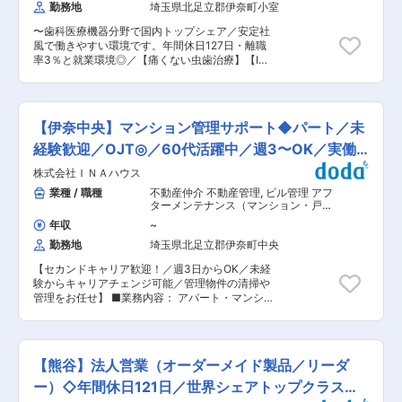
規模ともに安心感あり 当社の仕事は幅広く、同じ
勤務地
埼玉県北足立郡伊奈町小室
し) ＜まずおまかせする業務＞ 搬送機やAGVの設
ことの繰り返しがほとんどありません。都度新し
計等をおまかせします（※簡単な保全もご対応い
い内容の案件にチャレンジする機会が多く、他社
〜歯科医療機器分野で国内トップシェア／安定社
ただく可能性がございます）。わからないことは
でできることは自社でもできるという精神でさま
風で働きやすい環境です。年間休日127日・離職
いつでも先輩社員に聞ける環境です。机に向かっ
ざまな案件に取り組んでいます。慣れて飽きるこ
率3％と就業環境◎／【痛くない虫歯治療】【IT
てもくもくと設計をするというより、製造現場と
とがなく、日々成長を実感できます。 ■配属部署
と歯科治療】を結び付けるなど技術革新による新
の行き来も多く、現場の意見を聞きながら設計が
・埼玉工場：男性3名（60代2名、20代1名） ・
たな治療法を提案〜 ■業務内容： ・歯科用医療
できます。 ■キャリアパス 室長やグループ長を
ほとんどのメンバーが未経験からスタートしてい
機器の分野で日本一のシェアを誇る当社にて、
目指せます。 若手から活躍できますが、経験を重
ます。前職はトラック運転手、スポーツジムイン
【新医療機器薬事申請業務及び、医療機器QMS関
ねるごとに裁量が増え強いやりがいを持って働け
【伊奈中央】マンション管理サポート◆パート／未
ストラクター、家具メーカー、住宅メーカーなど
連業務】をお任せします。 ■業務詳細： 当社製
ます。 ■配属部署について 上尾工場 約30人／
さまざまです。 変更の範囲：会社の定める業務
品の薬事登録業務（新製品や型変更など）、海外
経験歓迎／OJT◎／60代活躍中／週3〜OK／実働
生産技術部 生産技術室(11人)／うち機械設計7人
輸出に関する海外薬事申請の一部補助、並びに医
堅すぎずフランクな雰囲気で中途の方もなじみや
5H
株式会社ＩＮＡハウス
療機器QMSの社内運用の実行管理、規制当局・認
すいです ■就業環境 ・月平均残業は20H程度で
証期間との業務調整など ■組織構成： 品質技術
業種 / 職種
不動産仲介 不動産管理
,
ビル管理 アフ
す ・空調が効いており快適です ■魅力 ・志久駅
部技術管理課は5名が在籍しています。 ■同社の
ターメンテナンス（マンション・戸
から徒歩4分・電車通勤／マイカー通勤が可能で
魅力： 埼玉県が認定している多様な働き方実践企
建）
す。 ・年休123日でプライベートも充実させるこ
年収
~
業として最上位のプラチナ取得、経済産業省の健
とができます。 ■中途入社事例：機械保全のご経
勤務地
埼玉県北足立郡伊奈町中央
康経営優良方針ネクストブライト1000の認定な
験をお持ちの方がご入社された実績がございま
ど、働き方が整っております。 【グループ創業
す。工場全体としても中途入社者が増えておりま
【セカンドキャリア歓迎！／週3日からOK／未経
100年超の老舗企業/グローバル展開】 医療機器
す。 ■同社について 国内および海外約70ヶ国で
験からキャリアチェンジ可能／管理物件の清掃や
業界の市場規模は4兆円となっており、平均伸び
事業展開するYKKグループの一員として、品質に
管理をお任せ】 ■業務内容： アパート・マンシ
率は約3.0%／年、景気の影響を受けにくい安定
対する基本理念を大切にしながら事業を展開して
ョンの敷地管理や不動産・建設業のサポート業務
市場と言え、売上高・収益ともに右肩上がりに推
います。創業以来、「メイド・バイ・ジャパン
をお任せします。体を動かすのが好きな方や、
移して、今後も高齢化社会に伴い順調に売り上げ
（日本品質）」を徹底し、国内自社工場での一貫
黙々と作業をするのが得意な方にピッタリのお仕
を増加することが予想されております。その中で
生産にこだわり優れた品質を保証しています。私
事です。 ＜具体的には＞ ・アパート、マンショ
同社は在宅医療のニーズに応えられるよう、「訪
【熊谷】法人営業（オーダーメイド製品／リーダ
たちは、環境に配慮した持続可能な製品を提供
ンの共用部清掃や駐車場の除草作業（除草剤散
問歯科医療」ができる機器を設計・開発に着手し
し、社会貢献を果たすことを目指しています。 変
布） ・太陽光発電所の草刈り（機械式／自走草刈
ー）◇年間休日121日／世界シェアトップクラスメ
ており、今後のライフスタイルを変える製品の設
更の範囲：会社の定める業務
り機を使用） ・入退去時の物件準備作業 ・リフ