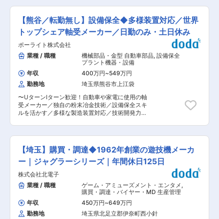
題解決力やニーズを汲み取る力が身につきます。
などの製作およびメンテナンスを行う仕事です。
・”粉末冶金”とは、金属粉を押し固め加熱し製品
製作図面をもとに、アルミや鉄などの素材を溶
化する技術です。そのため材料に無駄がなく環境
【熊谷／転勤無し】設備保全◆多様装置対応／世界
接・切断・曲げ加工し、製品の基礎をつくりま
に優しいため、カーボンニュートラルに向けてニ
す。製品により、組立て・仕上げ・塗装などの工
トップシェア軸受メーカー／日勤のみ・土日休み
ーズの高まりが期待されます。 ■当社の特徴：
程を経て完成させます。ポイントだけ抑えれば、
金属粉末を圧縮し高温で焼き固める”粉末冶金製
ポーライト株式会社
専門的な技術を必要としないため、初心者でも作
法”の専門メーカーです。 軸受及び機械構造部品
業しやすいのが特徴です。メンテナンス業務で
業種 / 職種
機械部品・金型 自動車部品
,
設備保全
が主要製品です。 特に自動車や電動工具、家電な
は、お客様先で設備の点検・修繕を行います。出
プラント機器・設備
どの小型精密モーター用軸受で世界シェアトップ
張は年2〜3回程度で、会津・仙台・豊橋・静岡な
クラスを誇ります。 変更の範囲：会社の定める業
年収
400万円
~
549万円
どが中心。宿泊費・食事手当・残業手当・洗濯代
務
勤務地
埼玉県熊谷市上江袋
などの手当を支給いたします。 ■業務の特徴 毎
回異なる製品を扱うため、単調な繰り返しがな
〜UターンIターン歓迎！自動車や家電に使用の軸
く、常に新しい挑戦と成長を感じられる環境で
受メーカー／独自の粉末冶金技術／設備保全スキ
す。 ■入社後の流れ 入社後は3か月の研修期間を
ルを活かす／多様な製造装置対応／技術開発力重
設け、図面の読み方や溶接技術、安全面を基礎か
視／自社工場で安定就業／グローバル展開企業／
ら学びます。先輩社員がマンツーマンでフォロー
特許多数保持〜 ■ポジション概要： 粉末冶金法
し、段階的にできることを増やしていけます。未
による軸受・機械部品の専門メーカーである当社
経験から国家資格を取得した社員も多く、資格取
において、熊谷工場における生産設備等の保全担
得支援制度を活用して技術力を磨くことが可能で
【埼玉】購買・調達◆1962年創業の遊技機メーカ
当者としてご活躍いただきます。熊谷工場全体の
す。 ■組織構成 配属先は埼玉工場（7名在籍）で
設備保全に関われますので、幅広い経験を積むこ
ー｜ジャグラーシリーズ｜年間休日125日
す。20〜50代まで幅広い世代が活躍しており、
とが可能です。 ■業務詳細： ◇熊谷工場におけ
全員が中途入社です。風通しがよく、気軽に相談
株式会社北電子
る生産設備等の保守メンテナンス全般 ◇保守メン
し合えるアットホームな雰囲気です。 ■就業環境
テナンスや機械導入時等に伴う、ベンダー対応や
業種 / 職種
ゲーム・アミューズメント・エンタメ
,
工場内は風通しが良く、夏はスポットクーラー・
社内調整対応 ※設備自体はメーカーから直接購入
購買・調達・バイヤー・MD 生産管理
扇風機を使用、冬は一人一人にストーブを支給し
します。 ■働き方： ・自社工場内でのメンテナ
ています。油や金属を扱う現場ですが、安全に配
年収
450万円
~
649万円
ンス業務です。出張は発生いたしません。 ・予備
慮された作業環境です。残業はほぼなし、休日出
勤務地
埼玉県北足立郡伊奈町西小針
保全を行っているため、通常の休日、長期連休時
勤はほとんどなく、プライベートも大切にできま