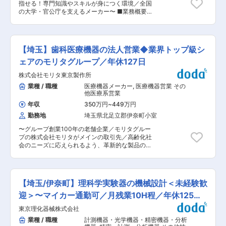
いを実感できる仕事です。 変更の範囲：会社の定
指せる！専門知識やスキルが身につく環境／全国
める業務
める業務
の大学・官公庁を支えるメーカー〜 ■業務概要
新製品の試作機が設計どおりの性能を発揮してい
るかを確認する評価・試験業務をお任せします。
試験計画に基づいて各種性能評価を実施し、取得
したデータの分析や報告書作成まで一貫して担当
【埼玉】歯科医療機器の法人営業◆業界トップ級シ
いただきます。業務はデスクワークと実機を用い
た評価作業がそれぞれ半分程度で、1つの製品に
ェアのモリタグループ／年休127日
対して約2か月かけて検証を進めます。 入社後は
株式会社モリタ東京製作所
先輩社員の指導のもとで業務の流れや評価手法を
習得いただき、独り立ちまでの目安は約3年を想
業種 / 職種
医療機器メーカー
,
医療機器営業 その
定しています。 試験は温度・湿度が管理された環
他医療系営業
境試験室で実施し、各種計測機器を使用しながら
年収
350万円
~
449万円
製品ごとに定められた評価項目に沿って性能を検
勤務地
埼玉県北足立郡伊奈町小室
証します。業務によっては有機溶剤を使用するこ
ともありますが、必要な知識や資格の取得は会社
〜グループ創業100年の老舗企業／モリタグルー
がサポートします。 また、開発部門がある埼玉事
プの株式会社モリタがメインの取引先／高齢化社
業所へ月1回程度訪問し、開発担当者との打ち合
会のニーズに応えられるよう、革新的な製品の設
わせに参加していただきます。さらに、最新技術
計・開発に着手〜 ■業務内容： 当社の営業とし
や市場動向を学ぶ機会として、年1〜2回程度の展
て、歯科医療機器の販売会社への販売促進、展示
示会見学も予定しています。 ■ポジションの魅力
会への参加、医院等への取付けを営業としてお任
新製品が市場に送り出される前の最終確認を担う
せいたします。 具体的には、モリタグループの株
ポジションです。評価結果が製品品質を左右する
【埼玉/伊奈町】理科学実験器の機械設計＜未経験歓
式会社モリタがメインの取引先となります。展示
ため、大きな責任とやりがいがあります。また、
会の際には、月に1〜2回程度出張にてご対応頂く
迎＞〜マイカー通勤可／月残業10H程／年休125
入社後には有機溶剤作業主任者などの資格取得も
こともございます。 ■組織構成： 営業部は第一
目指せるため、専門知識やスキルを着実に身につ
日〜
東京理化器械株式会社
営業課、第二営業課、営業業務課と三課があり、
けられる環境です。 ■当社の魅力 当社が開発す
それぞれ営業１課：５名、営業２課：４名で構成
業種 / 職種
計測機器・光学機器・精密機器・分析
る研究支援機器は、官公庁の研究機関をはじめ、
されています。 ■入社後の流れ： 入社後、まず