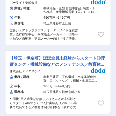
計・開発に携わることができます。また同社グル
ーカー
ポーライト株式会社
ォーム／建築現場の手配（SNS／メール／TEL対
ープは海外の6つの販売会社を拠点に、70カ国以
応） ■組織構成： 当社は社員数が20名です。経
業種 / 職種
機械部品・金型 自動車部品
,
装置・工
上に正規代理店ネットワークを構築。最先端の情
験豊かなメンバーが多く、アットホームな雰囲気
作機械・産業機械営業（国内） 自動
報を収集、提供しながら、独創的な開発力、サー
の中で働けます。また、新入社員には専任の先輩
車・建機・自動車部品営業（国内）
ビス力で、世界の医療関係者と信頼関係を深めて
年収
450万円
~
649万円
がついて指導しますので、未経験の方でも安心し
おり、グローバル展開を見込まれております。 変
勤務地
埼玉県熊谷市上江袋
てスタートできます。 ■入社後の流れ： 入社後
更の範囲：会社の定める業務
はOJTを通じて、先輩社員と一緒に業務を覚えて
世界シェアトップクラス／オーダーメイド提案営
いきます。初日は会社のルールや業務の基本を学
業／既存顧客中心／粉末冶金メーカー／小型モー
び、その後は管理マンションの清掃などを行って
タ軸受／自動車・家電メーカー向け／技術研修充
いただきます。 ■当社・当求人の魅力： ＜地域
実／グローバル供給体制／課題解決型 ■業務内
密着型の安定企業＞ 当社は伊奈町を中心に事業を
容： 粉末冶金法を用いた軸受・機械部品等の専門
展開し、地域の方々との信頼関係を築いてきまし
メーカーである当社にて、熊谷営業所配属の営業
た。無理なノルマはなく、一人ひとりのペースに
職を募集します。 ■業務詳細： ・北関東地区に
合わせた指導を行います。 ＜未経験者歓迎＞ 営
【埼玉・伊奈町】ほぼ全員未経験からスタート◎貯
ある主要取引先に対する受注活動、新製品PR、納
業や接客の経験がある方はもちろん歓迎します
期管理及び 新規取引先の開拓（既存８割新規２割
蓄タンク・機械設備などのメンテナンス／教育体制
が、業界未経験でも大丈夫です。基礎からしっか
程度）等。 ※主要取引先＝自動車関連メーカー、
りと学べる環境が整っています。 ＜ワークライフ
◎
株式会社ティエスケイ
モーターメーカー、家電メーカー等 ※新規営業は
バランス＞ GWや夏季、年末年始には別途休暇が
営業統括部側で立てた計画に沿って実施する為、
業種 / 職種
産業用装置（工作機械・半導体製造装
あり、私生活も大切にしながら仕事に取り組めま
飛び込み等 は発生しません。 ■教育体制： ・本
置・ロボットなど）
,
機械・金属加工
すし、柔軟な働き方ができます。
社（伊奈）、熊谷工場にて研修あり 約半年程度を
組立・その他製造職
年収
300万円
~
449万円
想定（相談に応じて臨機応変に対応可能） 研修内
勤務地
埼玉県北足立郡伊奈町小室
容：製造工程、生産管理、設計、品質、営業等 ■
組織構成： ・所属：東日本グループ ・熊谷勤
〜面接1回／残業ほぼ無し／ほとんどが未経験か
務：営業職1名、営業事務2名在籍 （本社勤務：営
らスタート/dodaからご入社実績あり／幅広い業
業職10名、営業事務7名在籍） ■魅力： ・当社の
務で成長できる／教育体制◎/日本を代表する大手
製品は全てオーダーメイド。顧客ニーズを汲み取
化学メーカー取引あり/業歴50年以上／働き方も
りながらオーダーメイド製品を提案するため、課
安心〜 ■業務内容 貯蓄タンク・機械設備・配管