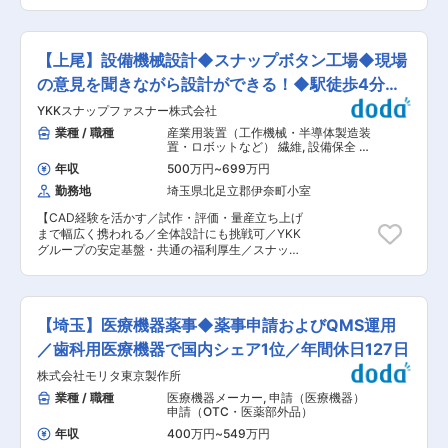
上／働き方も安心〜 ＜求人のポイント！＞ ● 業
う場合は、宿泊費・食事手当・各種手当を支給 ■
歴史を持ち、現在では日本を代表する大手化学メ
歴50年以上、大手化学メーカーと長年取引を続け
業務の特徴 ・一点物・オーダーメイド設備が中心
ーカーなどからもお引き合いをいただいていま
る安定企業 ● 新規開拓や個人ノルマなし。既存
のため、毎回異なる製作に携われる ・単純作業に
す。信頼と実績から業界での優位性があり、「当
顧客との技術提案・案件推進が中心 ■業務概要
偏らず、加工・溶接・組立まで幅広い工程を担当
【上尾】設備機械設計◆スナップボタン工場◆現場
社にしか任せられない」というお声も多く寄せら
既存顧客である大手化学メーカーを中心に、貯蓄
・長年取引のある顧客が中心で、無理な短納期や
れています。競合他社が引退するなかでも当社は
タンクや各種機械設備、配管設備の新規導入・改
の意見を聞きながら設計ができる！◆駅徒歩4分◆
突発対応は少なめ ・現場の判断やこれまでの経験
安定した受注量で盤石な経営基盤を築いていま
修・メンテナンス案件に対し、打ち合わせから受
を尊重する風土 ■就業環境 ・工場内は安全に配
転勤無
YKKスナップファスナー株式会社
す。 変更の範囲：会社の定める業務
注後の工程管理までを一貫してご担当いただきま
慮された作業環境（夏季：スポットクーラー・扇
す。 単なる「営業職」ではなく、顧客要望を踏ま
業種 / 職種
産業用装置（工作機械・半導体製造装
風機、冬季：個別暖房あり） ・基本的に残業な
えた仕様整理や各種調整を行いながら、案件を形
置・ロボットなど） 繊維
,
設備保全 設
し、休日出勤はほとんどありません ・埼玉工場：
にしていく役割です。 ■業務詳細 ・顧客先への
備立ち上げ・設計（機械設計）
7名体制／20〜50代まで幅広い世代が活躍中 ・中
年収
500万円
~
699万円
訪問・現地調査、仕様に関する打ち合わせ ・依頼
途入社メンバーが中心で、風通しがよく、気軽に
勤務地
埼玉県北足立郡伊奈町小室
内容を踏まえた見積書・構想図の作成および提案
相談し合えるアットホームな雰囲気です。 ■企業
・受注後の案件推進（簡易図面作成［手書き・
の特徴・強み 当社は創業50年以上。積水グルー
【CAD経験を活かす／試作・評価・量産立ち上げ
CAD：AutoCAD 2025］、材料選定・手配） ・
プをはじめ、日本を代表する大手化学メーカーと
まで幅広く携われる／全体設計にも挑戦可／YKK
納期・品質・工程の管理、各種検査結果書類の取
の取引実績を持ちます。「他社には任せられな
グループの安定基盤・共通の福利厚生／スナッ
りまとめ ・社内外関係者（製造部門・協力会社・
い」と信頼を寄せられる確かな技術力と柔軟な対
プ・ボタンのトップクラスのシェア】 ■業務内容
顧客）との調整・折衝 ※出張は全国エリア（月
応力を強みに、業界内で高い評価を得ています。
スナップボタンを製造する機械の構想設計を中心
1〜2回程度、宿泊を伴う場合あり） ※新規開拓や
競合他社が減少する中、安定した受注を維持し、
に、試作評価や量産対応まで幅広く携わります。
個人ノルマはなく、既存顧客からの継続受注が中
長期的に腰を据えて働ける企業です。未経験から
将来的には製品全体の設計にも挑戦可能です。 ユ
心です ※業務割合は「営業活動」と「工程・案件
【埼玉】医療機器薬事◆薬事申請およびQMS運用
でも技術を磨き、ものづくりの醍醐味を実感でき
ーザーである製造部門と物理的にも距離が近い
管理」が概ね半々となります ■本ポジションの特
る環境が整っています。 変更の範囲：会社の定め
為、アイデアから形にした装置や金型がすぐに現
／歯科用医療機器で国内シェア1位／年間休日127日
徴 ・既存顧客との長期的な信頼関係をベースにし
る業務
場で活躍する姿を見ることができます。ものづく
た営業スタイル ・裁量を持って案件全体をコント
株式会社モリタ東京製作所
りの醍醐味と確かな達成感を実感できます。 ＜業
ロールできるため、調整力・提案力を活かせる環
務詳細＞ ・省人化・無人化設備の機械設計(開
業種 / 職種
医療機器メーカー
,
申請（医療機器）
境 ・「売って終わり」ではなく、案件完了まで責
発、立ち上げ、保守含む) ・既存設備の生産効率
申請（OTC・医薬部外品）
任を持つため、成果が見えやすい ・取引先は日本
を上げる為の改善設計 ・現場とのやり取り ・簡
を代表する大手メーカーが中心で、安定性・案件
年収
400万円
~
549万円
単な生産設備のメンテナンス(急な呼び出しほぼな