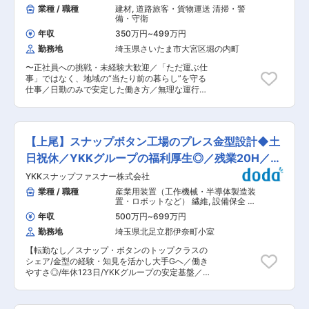
や業務改善プロジェクトへの参画 ※まずはマネー
業種 / 職種
建材
,
道路旅客・貨物運送 清掃・警
り、銀行や電力産業と同等の規模を誇るほどの大
ジャーのサポート及び業務を習得していただき最
備・守衛
規模マーケットで、一大レジャー産業の地位を築
短で2,3か月した後、所属長として事業所運営管
いています。 この市場が日本経済にあたえる影響
年収
350万円
~
499万円
理をお任せ致します。 ※弊社業務の習熟度次第で
力は高く、今後も一定の需要が見込まています。
勤務地
埼玉県さいたま市大宮区堀の内町
は、事業所をお任せするのに半年から1年かかる
また、市場環境に合わせてサブスクリプション型
場合もあります。 ■取扱商品・保管環境 ・チル
サービスの開始など新規事業も手掛けています。
〜正社員への挑戦・未経験大歓迎／「ただ運ぶ仕
ド： 8℃設定（乳製品、生鮮食品、惣菜等） ・フ
変更の範囲：会社の定める業務
事」ではなく、地域の“当たり前の暮らし”を守る
ローズン： -25℃設定（冷凍食品、アイス等） ・
仕事／日勤のみで安定した働き方／無理な運行計
ドライ： 常温管理（加工食品、飲料、酒等） ■
画なし／リスク削減で体力面やケガの心配な
当社の強み： 当社は、物流管理・輸配送・コンサ
し！〜 ■業務内容： 創業120年の歴史ある当社に
ルティングを包括的に提供できることが最大の強
て、建築資材を現場まで届ける配送業務スタッフ
みです。 また、当社の中心事業は【食品物流】で
を募集します。 1日あたり20〜30件を既存社員で
あり、現在、物流業界では【3PL】と呼ばれる、
【上尾】スナップボタン工場のプレス金型設計◆土
割り振り、1人あたり平均6件前後をお任せしま
お客様の物流部門を丸ごと請け負うサービスが主
す。※夕方には帰社可能。 ■業務詳細： 当社で扱
日祝休／YKKグループの福利厚生◎／残業20H／駅
流となっていますが、私たちは物流を単なる「コ
う「資材」を建築現場までお届けする配送業務で
スト」ではなく「価値」として捉え、全方位の物
近
YKKスナップファスナー株式会社
す車両は1〜3tの平トラック(MT車)で、エリアは
流ノウハウを駆使して最適な物流を実現します。
埼玉県内が8割、東京や千葉・北関東が2割程度で
業種 / 職種
産業用装置（工作機械・半導体製造装
■当社の特徴 ・全国ネットワーク：物流拠点90
す。 「建築資材」のため商材が幅広いですが、ペ
置・ロボットなど） 繊維
,
設備保全 プ
か所／保有車輌1,500台 ・キャリアの広がり：
ットボトル1本分程度のものから冷蔵庫程度サイ
レス金型
「物流×健康×環境」の多角事業で、働きながら成
年収
500万円
~
699万円
ズの給湯器など。※大きなものは複数名でお任せ
長できる環境 ■当社について： 当社は、1965年
勤務地
埼玉県北足立郡伊奈町小室
するのでご安心ください。 ■1日の流れ(例)： ・
創業・創業60年超／売上542億円（2025年3月
8:30〜：事務所もしくは自宅から出発 ★配送★
期）／従業員4,000名を擁する安定基盤を持つ総
【転勤なし／スナップ・ボタンのトップクラスの
・14:30：配送の合間に昼食休憩 ・15:00：事務
合物流企業です。 「動脈物流（納品）」と「静脈
シェア/金型の経験・知見を活かし大手Gへ／働き
所へ帰社 ・15:00〜：翌日分の準備 ・17:30：帰
物流（廃棄・リサイクル）」を自社で一貫して担
やすさ◎/年休123日/YKKグループの安定基盤／電
宅 配送先の多くは埼玉県内です。 ※配送先によっ
う、循環型総合物流企業として地域社会に貢献
車通勤可】 ■業務内容 YKKグループのスナップ
ては早出となる場合もありますが、その分早く終
し、物流・健康・環境の3軸でサービスを提供し
ボタン中核工場である上尾工場にてプレス金型設
了するように調整しています。戻った後は翌日の
ております。 また、食品物流に特化したコールド
計をおまかせいたします。 ユーザーである製造部