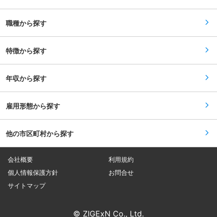
離職率3％】 同社は年間休日127日・残業時間30
す。 ■企業のビジョンやカルチャー 当社は、国
時間程度・ノー残業デーがあるなど就業環境は大
内および海外約70ヶ国で事業展開するYKKグルー
変良好となっております。働き方改革を積極的に
プの一員として、品質に対する基本理念を大切に
職種から探す
推進しており、現在は新卒入社後定着率90％・育
しながら事業を展開しています。創業以来、「メ
休取得率90％とワークライフバランスも充実して
イド・バイ・ジャパン（日本品質）」を徹底し、
いることもあり、わずか280社しか認定されない
国内自社工場での一貫生産にこだわり、優れた品
多様な働き方実践企業プラチナを認定しておりま
特徴から探す
質を保証しています。私たちは、環境に配慮した
す。それにより離職率は3％以下と長期的に就業
持続可能な製品を提供し、社会貢献を果たすこと
可能な職場となっております。 【グループ創業
を目指しています。 変更の範囲：会社の定める業
100年超の老舗企業/グローバル展開】 現在医療
務
年収から探す
機器業界の市場規模は4兆円となっており、毎年
の平均伸び率は約3.0%、景気の影響を受けにく
い安定市場と言え、売上高・収益ともに右肩上が
りに推移して、今後も高齢化社会に伴い順調に売
雇用形態から探す
り上げを増加することが予想されております。そ
の中で同社は在宅医療のニーズに応えられるよ
う、「訪問歯科医療」ができる機器を設計・開発
他の市区町村から探す
に着手しており、今後のライフスタイルを変える
製品の設計・開発に携わることができます。また
同社グループは海外の6つの販売会社を拠点に、
70カ国以上に正規代理店ネットワークを構築。最
会社概要
利用規約
先端の情報を収集、提供しながら、独創的な開発
力、サービス力で、世界の医療関係者と信頼関係
個人情報保護方針
お問合せ
を深めており、グローバル展開を見込まれており
サイトマップ
ます。 変更の範囲：会社の定める業務
© ZIGExN Co., Ltd.