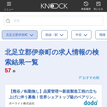
検索履歴
気になる
メニュー
北足立郡伊奈町
路線・駅
年収
職種
北足立郡伊奈町の求人情報の検
索結果一覧
57
件
おすすめ順
【熊谷／転勤無し】品質管理〜新規製造工程の立ち
上げに伴う募集！世界シェアトップ級のベアリング
メーカー
ポーライト株式会社