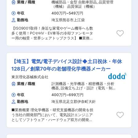
業種 / 職種
機械部品・金型 自動車部品
,
品質管理
（機械） 品質保証（機械）
年収
400万円
~
549万円
勤務地
埼玉県熊谷市上江袋
【ISO9001取得！身近な家電やゲーム機等へも数
多く使用！PCやHV・EV車等の冷却ファンモータ
ー用の軸受・世界シェアトップクラス】 ■業務概
要 熊谷工場ICP事業部ICP課に配属となる求人で
す。 同部署は産業用燃料電池サーバーに使用され
る燃料電池構造部品を生産しています。このた
び、新規製造工程の立ち上げに伴い、体制強化の
【埼玉】電気/電子デバイス設計◆土日祝休・年休
ための増員募集です。 ■製品魅力： 金属の粉を
固めて作る“粉末冶金技術”を使い、自動車・家
128日／創業70年の老舗理化学機器メーカー
電・機械などに使われる高精度な金属部品（オイ
東京理化器械株式会社
ルレスベアリングや焼結部品、MIM製品など）を
製造しています。 ★粉末冶金製法とは、金属の粉
業種 / 職種
計測機器・光学機器・精密機器・分析
を固めて作る特別な技術で材料廃棄が少なく環境
機器
,
設備立ち上げ・設計（電気・制御
に優しい製造方式です。 ★同社の軸受けは「オイ
設計） 電気設計（工作機械・装置・設
年収
400万円
~
699万円
備・制御盤など）
ルレスベアリング」という、油をささずともスム
勤務地
埼玉県北足立郡伊奈町大針
ーズに回る部品を作っており、家電や車で活躍し
ています。 ■具体的な業務 ・工程内検査および
■業務概要 理化学機器・研究支援機器の開発を担
出荷検査業務 ・統計的品質管理に基づく品質デー
う当社の開発部門において、電気設計エンジニア
タの管理・分析 ・新規工程の立ち上げに伴う品質
としてソフトウェア・ハードウェア双方の開発業
管理体制の構築 ・製造現場での不具合調査及び生
務をお任せします。 Windowsアプリケーション
産対応業務 ■働き方・福利厚生： ・新本社・工
開発やマイコン制御、PLCプログラム開発をはじ
場の整備を進めており、1食350円の社員食堂有
め、電子回路設計や制御基板設計など、幅広い領
・年間休日が特別休暇（誕生日・アニバーサリー