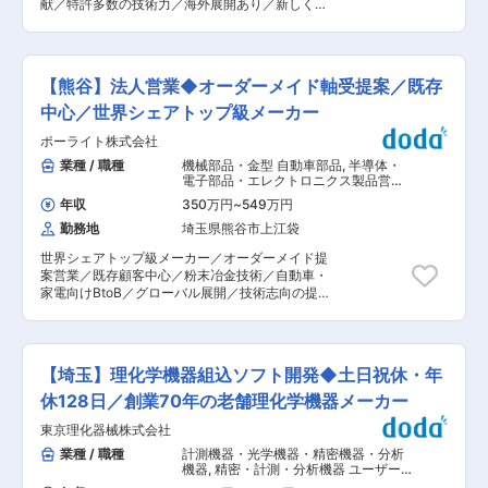
明・提案プレゼン ＜設計業務＞ 電気図面の作
献／特許多数の技術力／海外展開あり／新しく快
部協力会社に依頼し対応する場合と宿泊を伴う出
成、工法・部材の選定、各種申請業務 ＜電気工事
適な本社環境／グローバルニッチ企業選出 ■業務
張で対応する場合があります。1回の出張は長く
＞ キュービクル設備、PAS・UGS、ケーブル更
内容： 主力製品である焼結含油軸受の製品設計職
て1週間程度です。 ■組織構成： 全体：８名※男
新、照明設備、太陽光発電設備などの設置・更
を募集します。 精密小型モータ用軸受で世界シェ
性が活躍中です。 ∟工事部2名 ∟製造分野６名
新・修理 ＜施工管理＞ 協力会社への指示・管
アトップクラスを誇る当社で、長年培ってきた技
■教育体制について： ・総合的な金属加工技術が
【熊谷】法人営業◆オーダーメイド軸受提案／既存
理、品質／工程／安全管理 ※経験に応じて段階的
術力を十分に身に着けることが出来る職種です。
必要となるため、1人前になるには相応の時間が
に業務をお任せします。 変更の範囲：会社の定め
■業務詳細： ・製品設計職 当社軸受は100％カス
中心／世界シェアトップ級メーカー
かかりますが、未経験でも一から指導しますので
る業務
タム設計。顧客ニーズを汲み取り新たな製品を作
安心してご応募ください。実際に社員の8割が未
ポーライト株式会社
り出して頂く仕事です。 ・製図〜量産立上まで担
経験者スタートで活躍しております！ ■働き方に
当頂きます。 製図・試作・解析・評価試験などを
業種 / 職種
機械部品・金型 自動車部品
,
半導体・
ついて： ・仕事のオンとオフ、メリハリをつけて
行い、軸受を設計。 製造部門など社内ステークホ
電子部品・エレクトロニクス製品営業
業務することを大事にしており、無駄な残業はさ
ルダーとの連携を行いながら、量産化に繋げま
（国内） その他法人営業（既存・ルー
せません。きっちり仕事をこなしてきっちり休み
年収
350万円
~
549万円
トセールス中心）
す。 ■教育体制： 入社後は先輩指導のもと、図
を取りましょう。仕事もプライベートも充実させ
勤務地
埼玉県熊谷市上江袋
面の書き方・試作作りの手伝い・座学からスター
たい方にはピッタリです◎ ■企業魅力： ・当社、
ト。 一人前を目指すところから始めます。新卒採
本ポジションの特徴：マイナーな職種のため世間
世界シェアトップ級メーカー／オーダーメイド提
用も多い部署なので、教育体制が整っており、未
での認知度は決して高くはないと思いますが、産
案営業／既存顧客中心／粉末冶金技術／自動車・
経験からスタートも安心です。 ※粉末冶金・焼結
業の根幹を支える仕事だり不況にも強く、絶対に
家電向けBtoB／グローバル展開／技術志向の提案
含油軸受の技術は極めて専門性が高い領域のた
廃れない業界です。世界に誇れる日本の技術者を
営業／研修充実／第二新卒歓迎 ■業務内容： 粉
め、業界・実務などの経験ではなく、 「モノの構
一緒に目指しましょう！ ・顧客・納入先は大手工
末冶金法を用いた軸受・機械部品等の専門メーカ
造に興味が持てるか」「理系の知見」「他部署と
場がメインのため、製品の品質はもとより社員の
ーである当社にて、熊谷営業所配属の営業職を募
の連携経験」を重視されています。 ■ご入社者が
身だしなみも求められますのでピアス、染髪、ひ
集します。 ■業務詳細： ・北関東地区にある主
同社へ入社を決めた決め手例： 同社製品は車・冷
【埼玉】理化学機器組込ソフト開発◆土日祝休・年
げは控えていただいております。 変更の範囲：会
要取引先に対する受注活動、新製品PR、納期管理
蔵庫・ゲーム機など身近な製品のモーターに必ず
社の定める業務
及び 新規取引先の開拓（既存8割：新規2割程
休128日／創業70年の老舗理化学機器メーカー
入っている部品であり、 自身の作ったものが使わ
度）等。 ※主要取引先＝自動車関連メーカー、モ
れた製品を、日常生活で目にすることができる点
東京理化器械株式会社
ーターメーカー、家電メーカー等 ※新規営業は営
に魅力を感じられたため。 ■ゆくゆくのキャリア
業統括部側で立てた計画に沿って実施する為、飛
業種 / 職種
計測機器・光学機器・精密機器・分析
パス例： ・役職付となるか、もしくは海外赴任の
び込み等は 発生しません。 ■教育体制： ・本社
機器
,
精密・計測・分析機器 ユーザー
チャンスもございます。 ■魅力： 2024年7月に
（伊奈）、熊谷工場にて研修あり 約半年程度を想
インタフェース