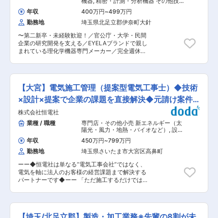
機器
,
精密・計測・分析機器 その他技
全国の大学や民間企業の研究施設で幅広く活用さ
は研修施設等での製品の勉強をして頂きます。そ
術職（機械・電気）
れています。 長年にわたり高い評価と豊富な導入
年収
400万円
~
499万円
の後、OJTを行い１年程で一人前を目指して頂き
実績を積み重ねており、日本の科学技術や研究開
勤務地
埼玉県北足立郡伊奈町大針
たいと考えております。 ■同社の魅力： 【グル
発を支える重要な役割を担っています。最先端の
ープ創業100年の老舗企業／グローバル展開】 現
研究現場を支える製品づくりを通じて、社会や科
〜第二新卒・未経験歓迎！／官公庁・大学・民間
在医療機器業界の市場規模は4兆円、平均伸び率
学の発展に貢献できるやりがいを実感できる仕事
企業の研究開発を支える／EYELAブランドで親し
は約3.0%であり景気の影響を受けにくい安定市
です。 変更の範囲：会社の定める業務
まれている理化学機器専門メーカー／完全週休二
場と言え、右肩上がりに売り上げ高・収益ともに
日制・残業月10h程度で就業環境◎〜 ■業務概要
を増加しており、今後も高齢化社会に伴い順調に
当社は理化学機器の開発・製造・販売を一貫して
売り上げを増加することが予想されております。
行うメーカーです。埼玉事業所のシステム商品事
その中で同社は在宅医療のニーズに応えられるよ
業部へ所属いただき 汎用製品の設計や既存製品の
う、「訪問歯科医療」ができる機器を設計・開発
【大宮】電気施工管理（提案型電気工事士）◆技術
改良、研究者からの要望に応じた特注品の設計な
に着手しており、今後のライフスタイルを変える
ど機械設計業務をお任せします。 ものづくりへの
×設計×提案で企業の課題を直接解決◆元請け案件
製品の設計・開発に携わることができます。また
意欲を重視し、未経験や第二新卒の方も幅広く歓
同社は海外の6つの販売会社を拠点に、70カ国以
中心
株式会社恒電社
迎しています。 ■業務詳細 ・既存製品の改良や
上に正規代理店ネットワークを構築。最先端の情
カスタマイズ設計 ・特注品の企画〜設計まで一貫
業種 / 職種
専門店・その他小売 新エネルギー（太
報を収集、提供しながら、独創的な開発力、サー
して担当 ・仕様検討や部品選定など ・試作・組
陽光・風力・地熱・バイオなど）
,
設備
ビス力で、世界の医療関係者と信頼関係を深めて
立・性能チェック ・新技術（フロー合成装置な
施工管理（電気） 設備施工管理（通信
おり、ますますのグローバル展開を見込まれてお
年収
450万円
~
799万円
設備／消防・防災設備）
ど）の開発 ・製造部門（宮城工場）や他部署と連
ります。 変更の範囲：会社の定める業務
勤務地
埼玉県さいたま市大宮区高鼻町
携した技術調整や品質確保 ■商材について： 当
社では大学や研究所で使われる実験用の機械の開
ーー◆恒電社は単なる“電気工事会社”ではなく、
発〜販売・メンテナンスまでを一貫して行ってい
電気を軸に法人のお客様の経営課題まで解決する
ます。 冷却水循環装置は国内トップクラスのシェ
パートナーです◆ーー 「ただ施工するだけでは物
アを誇り、国内外の研究機関・企業で幅広く利用
足りない」「お客様の課題を自分の力で解決した
されています。最先端分野の研究を支える機器開
い」そんな想いがある方にとって、恒電社は技術
発に携わります。 ■業務の魅力 製品企画から設
者としての価値を最大化できる環境です。単なる
計、試作、アフターフォローまで一貫して関わる
施工にとどまらず、お客様と対話しながら最適な
ことで、幅広い技術力と知識を着実に身につけら
【埼玉/北足立郡】製造・加工業務※先輩の8割が未