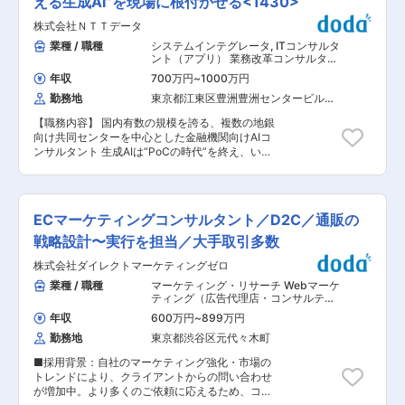
える生成AI”を現場に根付かせる<1430>
イメージ： 製造業領域において「サプライチェー
◎託送料金算出のための料金計算業務 変更の範
けたコンサルティング業務を行って頂きます。
ン × 非構造データ × AI」の切り口で顧客の経営課
囲：会社の定める業務
株式会社ＮＴＴデータ
■1日の流れ： ・クライアント先にお伺い（２〜3
題・事業課題を解決する様々なソリューションを
時間程度滞在） 会計税務、監査業務を行い、コン
業種 / 職種
システムインテグレータ
,
ITコンサルタ
提供しており、顧客になる部門は、経営、開発/設
サルティング資料を基に月次レポート報告 ・帰社
ント（アプリ） 業務改革コンサルタン
計、調達、生産、販売、品質などの全社に渡りま
し書類の整理、午後の準備（もしくはそのまま午
ト（BPR）
す。対象とするデータは、図面/仕様書/価格情報/
年収
700万円
~
1000万円
後のクライアント先へ） 午後もクライアント先に
不良情報/サプライヤとのコミュニケーション情報
勤務地
東京都江東区豊洲豊洲センタービル
訪問し、会計税務から現状を把握し、会計税務・
など多岐に渡り、これらを活用可能なデータとし
（３３階）
監査業務、コンサル等を行って頂きます。 ※窓口
て抽出・分析します。 例えば、ある顧客ではサプ
【職務内容】 国内有数の規模を誇る、複数の地銀
担当はほとんどが経営者の方です。 ※エリアは仙
ライチェーン上の非構造データの解析を組み込む
向け共同センターを中心とした金融機関向けAIコ
台市内が中心ですが、案件によっては東北や北海
形で、設計部門や調達部門のワークフローを再設
ンサルタント 生成AIは“PoCの時代”を終え、いま
道、関東圏もご対応頂く事がございます。 ※県外
計しており、開発リードタイム短縮や品質不良低
金融機関は「実運用で成果を出す力」が競争力そ
のご対応ですと、オンラインにての打合せ方法が
減といった効果を生んでいます。また、他の顧客
のものになっています。 本ポストは、金融機関の
主流ですが、基本訪問となります。 ■組織構成：
ではグローバル拠点の連携強化や高度な経営判断
パートナーとして生成AI活用の戦略策定からユー
組織には15名所属しております。 ■入社後の流
支援にサプライチェーン上の非構造データの解析
スケース具体化、安心・安全に使い切るためのセ
れ： 入社後まずは会計ソフト研修を経て、基本知
ECマーケティングコンサルタント／D2C／通販の
を活用しており、環境規制への迅速/網羅的な対
キュリティ強化／ガバナンス設計までを一気通貫
識を習得頂きます。（会計ソフト会社様から研修
応、各国拠点の立上・運用コストの削減といった
で伴走する仕事です。 “使える生成AI”を現場に根
戦略設計〜実行を担当／大手取引多数
を行って頂きます。） その後は補助的な業務から
効果を生んでいます。
付かせる経験を積みながら、生成AIコンサルとし
初めて頂き、3カ月〜半年程度、OJTを通して業
株式会社ダイレクトマーケティングゼロ
ての市場価値を最短距離で高められる環境があり
務を習得して頂きます。ご 自身のマーケットを創
ます。 【職務の魅力】 ・戦略×実装の橋渡し：構
業種 / 職種
マーケティング・リサーチ Webマーケ
り上げるために保険商材等も取り扱いながら顧問
想で終わらせず、現場に届くユースケースと運用
ティング（広告代理店・コンサルティ
先を獲得、早い方で半年から簡単な案件からご担
設計まで落とし込む ・安心安全の設計が主戦場：
ング・制作）
,
Webマーケティング
当いただき、徐々にクライアントを増やしていた
年収
600万円
~
899万円
（ネット広告・販促PRなど） 戦略・経
金融機関に求められる高い水準のセキュリティ・
だくイメージです。 ■働き方： ・年間休日127日
営コンサルタント
勤務地
東京都渋谷区元代々木町
ガバナンスを実務で磨ける ・伴走型”の価値提
の土日祝休みとライフワークバランスを充実でき
供：机上の正論ではなく、組織・業務・規制要件
る環境です。 ・人事考課表用い、定量・定性的観
■採用背景：自社のマーケティング強化・市場の
に合わせて実現に導く ・生成AIコンサルとしての
点から自己評価・上長評価のすり合わせを行い評
トレンドにより、クライアントからの問い合わせ
成長：評価軸（効果・リスク・統制）をセットで
価を決定しております。また、売上げ・契約件数
が増加中。より多くのご依頼に応えるため、コン
扱い、再現性ある型を身につける 【組織構成】
からインセンティブを支給しております。 ・共有