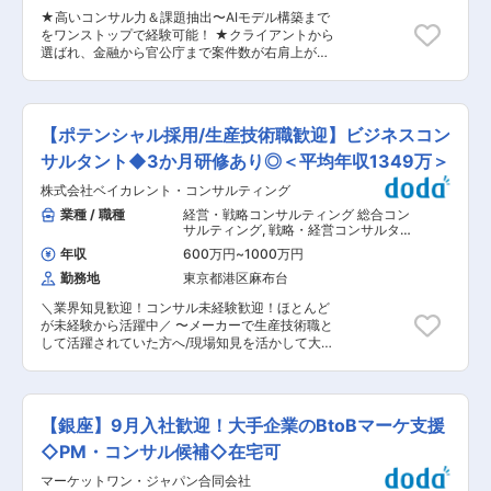
を展開している飲食店をメイン顧客としつつ、ご
に参照できる環境が整っています。また、入社時
★高いコンサル力＆課題抽出〜AIモデル構築まで
紹介により新規オープンのお店から相談をいただ
研修や、部門独自の勉強会などの取り組みも多数
をワンストップで経験可能！ ★クライアントから
くケースも少なくありません。開業から資金繰
実施しています。 ・キャリア実現の制度多数 中
選ばれ、金融から官公庁まで案件数が右肩上が
り、税務調査対策まで一貫して経営者をサポート
長期的な育成を行う部門上位者であるカウンセラ
り！グロース上場企業！ ★福利厚生拡充中／残業
し続けるため、経営が軌道に乗り、お店が成長し
ーと、業務を通じた育成を行うアサイン先のプロ
管理も徹底／副業○などWLBを整え、柔軟な働き
ていくことで、ご自身が介在した実感も味わうこ
ジェクト上位者が相互に連携する『カウンセリン
方が可能！ ■採用背景 ”AIの社会全体への実装に
とができます。財務面のサポートだけではなく、
グ制度』で社員ひとりひとりの成長を支援しま
向けた市場拡大”に向けて企業として中長期の成
顧問先の社長と一緒に財務戦略の立案、金融機関
【ポテンシャル採用/生産技術職歓迎】ビジネスコン
す。 変更の範囲：会社の定める業務
長をするため、人員拡大をしております。 ■メイ
折衝、予実管理など、お客様のビジネスに一歩踏
ンミッション アナリティクスとテクノロジーを活
サルタント◆3か月研修あり◎＜平均年収1349万＞
み込みトータルで顧客のためになる質の高いサー
用したサービスを提供する専門企業の当社。様々
ビスを提供することを大切にしております。 ■コ
株式会社ベイカレント・コンサルティング
な業界の課題（リスク管理／収益モデル構築）
ロナ影響について 既存のクライアントについて
を、AIを活用したデータ分析を用いてコンサルテ
業種 / 職種
経営・戦略コンサルティング 総合コン
は、様々な点で他の店と差別化できている集客力
ィングを行っていただく部署にてコンサルタント
サルティング
,
戦略・経営コンサルタン
がある飲食店が多いため、さほど大きな影響は受
（経営幹部候補）として、ご活躍いただきます。
ト 業務改革コンサルタント（BPR）
けていません。また売り上げが落ちている顧問先
年収
600万円
~
1000万円
■業務概要 ・自社組織の事業／組織／人事企画や
に対しても、融資支援などを通して資金繰りを改
勤務地
東京都港区麻布台
計数管理等を実施。 ・データアナリティクス／AI
善のためのサポートも実施しています。新規クラ
案件のプロジェクト責任者、コンサルティングセ
イアントについても、専門特化している当法人で
＼業界知見歓迎！コンサル未経験歓迎！ほとんど
ールス責任者として、クライアントとの対話を通
は＜飲食店経営に、本当に役立つサポートができ
が未経験から活躍中／ 〜メーカーで生産技術職と
じ分析／AIモデル構築から経営課題解決まで様々
る体制＞を整備しており、コロナ禍においても引
して活躍されていた方へ/現場知見を活かして大企
な案件を担当。※ハイクラス案件（高額受注）が
き合いが増え続けております。他の法人に頼んで
業の課題解決〜 ●国内大手企業の中でもTOPクラ
中心です ■案件特徴 金融／通信、EC・小売り、
いた飲食店が今回当社に問い合わせる、というケ
スの成長を誇る日系コンサル企業 ●現場に深く入
不動産、製造業、官公庁などの幅広い業界を対象
ースも増えています。 ■働きやすさ 平常時は残
り込むコンサルとして、事業や業界全体の課題解
としたプロジェクトがございます。現在は、金融
業20時間程度と働きやすい環境も整っています。
決に挑戦 ●顧客ビジネスの企画・構想フェーズか
系が全体の半分程度を占めておりますが、他業界
【銀座】9月入社歓迎！大手企業のBtoBマーケ支援
社員が30代中心で子育て世代も多いからこそ、家
ら実行に至るまでお客様と伴走 ●「研修制度充実
との取引も堅調に増加しています。 ■案件事例
庭との両立を大切にできる社風です。
×残業22時間×年休125日」制度充実の環境で年収
◇PM・コンサル候補◇在宅可
顧客：金融系 課題：M&A候補先リストの作成に
と市場価値を高められる環境です ＜ベイカレン
おいて、情報ソースを手作業で集め、担当者の経
マーケットワン・ジャパン合同会社
ト・コンサルティングについて＞ 国内発のコンサ
験・ノウハウ・カンに頼ってリスト化していた。