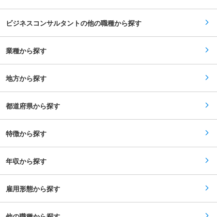
整備などのサービスを提案 ・受注後は実際に顧客
のメディアトレーニングなどのコーポレートPR領
と並走し企業課題の改善を推進 ※大手からベンチ
域にも強みを持つ。また、PR Awards Asia 、PR
ャーまで企業規模・業種問わず幅広くお問い合わ
アワードグランプリ、ADFESTほか国内外のPR業
ビジネスコンサルタントの他の職種から探す
せを頂いております。 ※受注後、プロジェクトチ
界のアワードも数多く受賞。 【非常に高い定着
ームとして2〜3名のチームをアサインします。ご
率】現在、新卒：中途では約6：4の割合。2025
自身が受注したプロジェクトは最後まで伴走する
年1〜12月の全社離職率は2.4％です。（参考：全
ことが出来ます。 ■評価制度／インセンティブ
業種から探す
国平均離職率15.4％／厚生労働省「令和5年雇用
・個人売上に対して5%を翌月給与に上乗せ支
動向調査結果」より引用） 変更の範囲：本文参照
給。 ・3か月以上連続達成で昇進・昇給（役職手
当付与または基本給への反映） ・四半期ボーナス
地方から探す
制度あり └3ヶ月で300万円達成→5万円 └400万
円達成→10万円 ※短期成果だけでなく、中長期の
案件積み上げにより収益最大化を評価 ■入社後の
流れ：教育制度 ・入社後1〜2ヶ月は即戦力前提の
都道府県から探す
キャッチアップ期間として以下を実施 └商材理解
研修／営業同行／業界勉強会 └1on1成長セッショ
ン／課題別強化セッション ※代表直下で営業戦
特徴から探す
略・コンサルティング思考を実務ベースで習得 ※
単なる営業ではなく「再現性のある売れる仕組
み」を構築できるスキルが身に付きます ■組織構
成 ・東京本社約10名、福岡支社には約18名が在
年収から探す
籍し、新規開拓をメインとしてご自身の顧客を増
やしていきます。 ・宮崎オフィスには45名ほど
で受注後の継続支援を担当しています。辞令での
転勤はございません。 変更の範囲：会社の定める
雇用形態から探す
業務
他の職種から探す