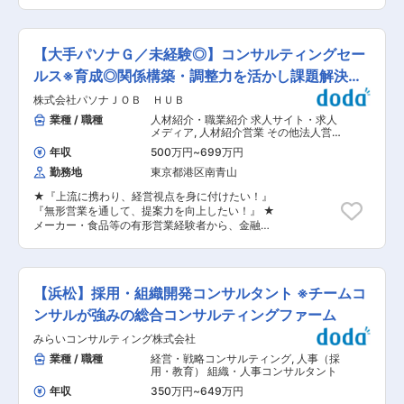
サルタントを増員募集しています。 ■職務概要
・当事業部は、約40の地銀が参加する国内有数規
スペースにはスタンディングデスクや円形デスク
：通販メーカーをはじめとした【EC/D2C/通販】
模の、複数の地銀向け共同利用型基幹系システム
があります。様々な働き方に対応できるようオフ
を行う顧客に対して、コンサルティング業務を行
の企画・営業部門。 ・組織全体としては70名程
ィス環境を整えております。 ・業務で自家用車を
います。顧客の事業構造分析〜課題特定〜戦略立
度。 変更の範囲：会社の定める業務
【大手パソナＧ／未経験◎】コンサルティングセー
ご利用いただきます。 担当顧客件数や距離によっ
案・実行まで、一貫して関わることができます。
て支給額が変更します。 ※支給実績例：50,000
基本的に問い合わせベースでの案件受注となるた
ルス※育成◎関係構築・調整力を活かし課題解決営
円/月 変更の範囲：会社の定める業務
め、新規獲得はありません。 ＜具体的には＞ ・
業へ
株式会社パソナＪＯＢ ＨＵＢ
顧客EC事業のデータ分析 (売上データ、顧客デー
タ、PL等) ・分析データから顧客の事業課題を抽
業種 / 職種
人材紹介・職業紹介 求人サイト・求人
出 ・課題解決のための施策立案 ・広告、販促ツ
メディア
,
人材紹介営業 その他法人営
ール等の企画制作 ・WEB広告運用 ・各種施策の
業（既存・ルートセールス中心） 戦
年収
500万円
~
699万円
略・経営コンサルタント
効果測定/分析 等 ※WEB販促だけでなく、顧客の
勤務地
東京都港区南青山
商品企画まで関わることも可能です。 ■ポジショ
ンの魅力： ・戦略設計〜実行まで幅広く担当：提
★『上流に携わり、経営視点を身に付けたい！』
案領域はプロモーションだけでなく、ECサイトの
『無形営業を通して、提案力を向上したい！』 ★
構築・決済フローの改善・経費削減など、多岐に
メーカー・食品等の有形営業経験者から、金融・
わたります。また商品企画にも関わることがで
人材等の無形営業経験者も！様々な業界出身者が
き、マーケティング４P全ての側面からお客様の
活躍中！ ◆ポジションの概要： 企業の経営層か
成果を導くことが可能です。 ・圧倒的なコミット
ら直接経営課題をヒアリングし、最適な解決戦略
度：各コンサルタントの担当クライアント数を
を立案。 当社のデータベースに登録のある15000
1〜2社に制限することで、コンサルタントが顧客
【浜松】採用・組織開発コンサルタント ※チームコ
名以上のプロフェッショナル人材の中から、 最適
の成果創出に集中できる環境を整えております。
なプロをご紹介し、解決まで一気通貫で伴走する
ンサルが強みの総合コンサルティングファーム
顧客のKPI改善による成果報酬制度の導入の為案
コンサルティングセールスです。 市場ニーズの高
件受注が目的にならず、お客様の成果創出にこだ
みらいコンサルティング株式会社
まりによりパソナグループ内でも非常に高い成長
われる環境です。 ■過去入社されている方・理
率を誇る事業です。 ◆『ProShare』事業の魅力
業種 / 職種
経営・戦略コンサルティング
,
人事（採
由：事業会社で会報誌の作成経験をされてきた方
◎多様な業界・企業への支援が可能！ 当
用・教育） 組織・人事コンサルタント
や、通販の会社で同梱物の作成をされてきた方
社では領域・業界の担当を分けておりません。
が、数字に基づいたクリエイティブに携わること
年収
350万円
~
649万円
IT/食品/エンタメ/金融……様々な業界、そ