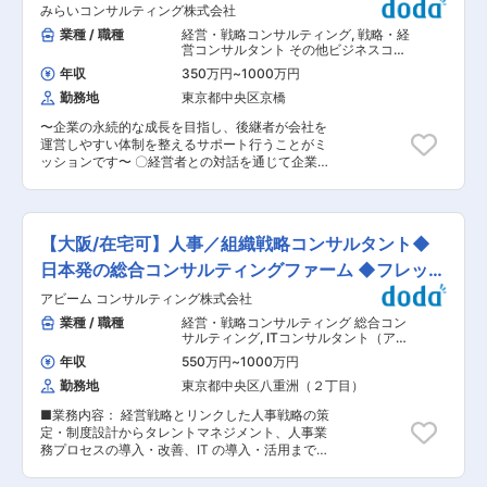
織の「関係性構築」プログラム ・次世代幹部向け
みらいコンサルティング株式会社
確認 ・クライアントとの週次定例ミーティングの
マネジメント研修 ・バックキャスティング型中期
主催・進行 ＜業務プロセスの設計・構築＞ ・担
業種 / 職種
経営・戦略コンサルティング
,
戦略・経
経営計画策定プロジェクト ・SDGsマテリアリテ
当領域の業務内容や前後の工程を深く理解し、最
営コンサルタント その他ビジネスコン
ィ策定ワークショップ ・1on1研修 など ＜魅力
適なプロセスを設計 ・各種ドキュメントの作成・
サルタント
ポイント＞ ・「圧倒的なお客さま志向」「当事者
年収
350万円
~
1000万円
改訂（業務フロー、業務マニュアル・研修マニュ
意識」「成長志向」…自己実現の中に社会貢献の
勤務地
東京都中央区京橋
アル・運営マニュアル、FAQ、日次・週次・月次
要素が多い人材が集結。 ・「生涯顧客（お客さ
報告フォーマット） ＜チームの立ち上げ・運営支
ま）」「チームコンサルティング」「実行・実現
〜企業の永続的な成長を目指し、後継者が会社を
援＞ ・SV（スーパーバイザー）への運営方法や
支援」…お客さまの「計画立案ではなく、成功実
運営しやすい体制を整えるサポート行うことがミ
マニュアル内容のレクチャー ・オペレーターへの
現」のために、共に考え・行動し、チームでお客
ッションです〜 〇経営者との対話を通じて企業に
初期研修のサポート ・スタッフ育成や円滑なチー
さまの期待を超える付加価値を提供し続けること
最適な事業承継プランを共に考え、株式の承継の
ム運営の支援 ■数字でわかる働きやすさ： ・年
で、共創パートナーとなることを目指していま
みならず、幅広い視点でお客さまの成長の”実
間休日：120日以上 ・平均有給取得率：14.9日 ・
す。 変更の範囲：会社の定める業務
現”を支援します。 〇ヒアリングを通して事業承
平均勤続年数：9.1年 ・10年超在籍比率：40％以
継の目的や理想など経営者の価値観を理解するこ
上 ・育休取得率・復職率：共に100％ ※チーム・
【大阪/在宅可】人事／組織戦略コンサルタント◆
とは必要不可欠です。時には経営者と後継者の間
組織構成：20代〜60代まで幅広い年代のメンバ
に入り、時には経営者と株主との間に入り、顧問
日本発の総合コンサルティングファーム ◆フレック
ーが、全国各地の拠点で活躍しています。 ※年
の士業も巻き込みながら、会社にとっての最適解
齢・性別問わず、リーダーや管理職として活躍し
ス
アビーム コンサルティング株式会社
を探していきます。 ■仕事内容：【変更の範囲：
ているメンバーもいます。 ■キャリアについて：
会社の定める業務】 地域に拠点を置くファミリー
業種 / 職種
経営・戦略コンサルティング 総合コン
＝経験を活かし、多彩なキャリアへの挑戦も可能
ビジネス企業から、IPOを目指す成長企業まで、
サルティング
,
ITコンサルタント（アプ
＝ 当社の正社員として、クライアントプロジェク
幅広い業種・企業規模のクライアントがいます。
リ） 組織・人事コンサルタント
トの立ち上げから安定稼働までに携わるポジショ
年収
550万円
~
1000万円
経営者との対話を通じて企業に最適な事業承継プ
ンです。 プロジェクトマネジメントのスペシャリ
勤務地
東京都中央区八重洲（２丁目）
ランを共に考え、株式の承継のみならず、幅広い
ストとして、より上流へのステップアップや、社
視点でお客様の成長の”実現”を支援します。事業
内公募制度を活用して、新たな部署や職種にチャ
■業務内容： 経営戦略とリンクした人事戦略の策
承継・組織再編の実施により顕在化するさまざま
レンジすることも可能です。「馴染みのエリアで
定・制度設計からタレントマネジメント、人事業
な経営課題に、公認会計士・税理士・社会保険労
じっくり腰を据えて働く」「新しい部署や職種に
務プロセスの導入・改善、IT の導入・活用までを
務士・司法書士などの専門家がお客さまに合わせ
チャレンジする」など、希望やライフスタイルに
支援します。 ■入社後のアサイン想定プロジェク
たプロジェクトチ ームを結成し、あらゆる角度か
合わせて、あなたらしいキャリアを描けます。 ※
ト： 組織人事分野において、クライアントの経営