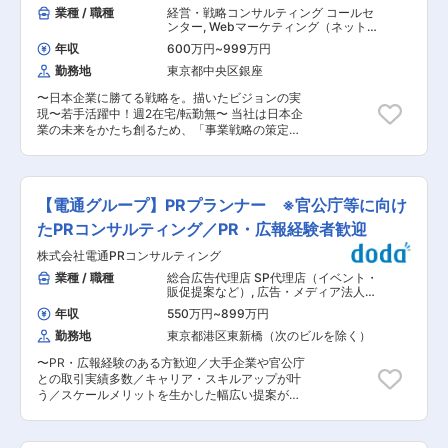
ルファームとして、国内大手企業の中でも高い成
業種 / 職種
経営・戦略コンサルティング コールセ
取組：AIを活用したM&Aマッチングモデルを用い
長率を誇る東証プライム上場企業。日本企業の変
ンター
,
Webマーケティング（ネット
て、保有するデータ・ノウハウなどから、買手・
革を「構想」で終わらせず、「実行」までやり切
広告・販促PRなど） 営業企画 戦略・
売手視点の相性まで算出し、買収する可能性とよ
年収
600万円
~
999万円
経営コンサルタント
る/業界や領域に縛られないアサイン体制により顧
い買収となるかを算出するAIと類似過去事例を抽
勤務地
東京都中央区銀座
客課題解決のプロフェッショナルチームを目指し
出する仕組みを構築。 結果：M&A業務の効率性
ております ■業務内容 多岐に渡る業界のクライ
や網羅性が向上。 ■同社の成長性 設立されてか
〜日本企業に勝てる戦略を。描いたビジョンの実
アントの経営課題、業務課題、システム課題解決
ら、顧客数・案件数が堅調に伸長し、2022年に
現〜若手活躍中！週2在宅/転勤無〜 当社は日本企
に向け、戦略策定から実行まで一気通貫でのコン
はグロース市場に上場しています。 また、顧客
業の未来をかたち創るため、「事業戦略の策定
サルティング支援を実施 ※ご経験を身に着けた後
数・案件数の伸長に伴い、売上高・利益高も伸び
×BtoBデジタルマーケティング」で貢献する外資
には他業界のプロジェクトにも携われる「ワンプ
ており、2022年3月期から2023年3月期では経常
系コンサルティングカンパニーです。 戦略を“た
ール制」があります ■プロジェクトの例 ・全社
利益が約1.5倍と大きな成長をしております。 ■
だ描く”だけではない。日本の産業発展のため
デジタル戦略立案・ 新領域への事業参入戦略 ・
同社の働き方 フレックスや私服での勤務、副業が
「実行し、実現する」こだわりを持ったメンバー
既存事業のアセットを活用した新規事業構想 ・シ
【電通グループ】PRプランナー ※官公庁等に向け
可能、年間休日120日とワークライフバランスを
募集しています。 ■概要 米国ボストンを本社と
リコンバレースタートアップとのオペレーション
整え、裁量を持って自由な働き方が可能です。 変
して、2006年創業以来20年近く日本企業と共に
たPRコンサルティング／PR・広報経験者歓迎
DXアライアンス ・スマートシティ事業の中長期
更の範囲：会社の定める業務
歩んできました。 世界中の拠点から集約される、
ビジネスロードマップ策定 3か月の研修の中でコ
株式会社電通PRコンサルティング
最先端のBtoBマーケティングのノウハウ。それら
ンサルタントしての基礎をキャッチアップ。その
を日本企業の事業構想に繋ぎ合わせ、イノベーシ
業種 / 職種
総合広告代理店 SP代理店（イベント・
後は各業界知見をベースに、主要顧客へ価値発揮
ョンの創出を支援します。 ■業務内容： ・セー
販促提案など）
,
広告・メディア法人営
いただけます ■研修体制 同社は中途入社の社員
ルス・マーケティングプロセスを分解し、全体効
業（既存・ルートセールス中心） 販売
も多くおり研修制度も充実しているため未経験の
年収
550万円
~
899万円
促進・PR 戦略・経営コンサルタント
率化を推進 ・見込み顧客のステージ詳細を判断
方でも安心してご入社いただける環境です。3か
勤務地
東京都港区東新橋（次のビルを除く）
し、最適な次のマーケティング施策を立案・実行
月間の研修期間を経て、コンサルタントとしてチ
1人あたり3〜4案件ほど担当しています。 ＜業務
ームでご活躍をいただけます ＜同社で働く魅力点
〜PR・広報経験のある方歓迎／大手企業や官公庁
領域例＞ 中期経営計画実行伴走 新規市場開拓/イ
＞ （1）1つのプロジェクトのみを専任担当する
との取引実績多数／キャリア・スキルアップが叶
ノベーション創出支援 グローバルマーケティング
「1プロジェクト制」により、顧客の経営課題〜
う／スケールメリットを生かした幅広い提案が可
展開 新規市場開拓の実行サポート DX戦略の構想
現場まで深く入り込むことが可能 （2）業種業界
能〜 ■仕事内容 広告業界最大手・電通グループ
策定 マーケティングオペレーション(Mops)構築
によるセクター配属が無い「ワンプール制」を採
の一員である当社にて、官公庁を中心としたクラ
(Account Engagement/Oracle
用しあらゆる業界の経験が可能 （3）平均残業時
イアントのコミュニケーション課題を解決するた