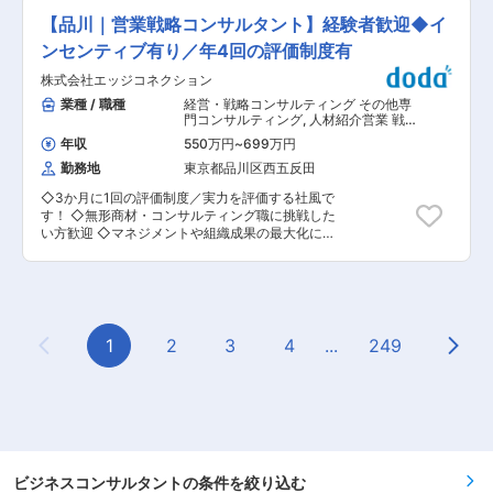
Eloqua/Marketo/Salesforce等のMA・CRMツー
間は22時間。上司や経営層などによる残業時間の
め、PRプランナーとしてコンサルティングおよび
ルの活用) デジタルマーケティングキャンペーン
【品川｜営業戦略コンサルタント】経験者歓迎◆イ
管理・徹底 (健康経営優良法人・ホワイト500に
プランニング業務を担当。 官公庁・各種団体の課
支援 自社のマーケティング活動の戦略策定〜コン
選出) 変更の範囲：会社の定める業務
題に応じて、広報・PRコンサルティングをはじ
ンセンティブ有り／年4回の評価制度有
テンツ制作〜施策実行〜分析 ■入社後の流れ 研
め、戦略立案、広告・プロモーション施策の企
修後各プロジェクトに配属され、OJT研修があり
株式会社エッジコネクション
画・実施までを一貫して支援します。また、国内
ます。 ■組織構成： 現在15名程度（平均30代）
外への情報発信（インバウンド領域を含む）の企
業種 / 職種
経営・戦略コンサルティング その他専
週2在宅を導入しています※入社3ヶ月はオフィス
画立案・実施や、ソーシャルメディアを含む各種
門コンサルティング
,
人材紹介営業 戦
出社となります。 ■キャリアパス デジタルマー
メディアを活用した広報・広告施策の企画・運用
略・経営コンサルタント
ケティングコンサルタントやグローバルプロジェ
年収
550万円
~
699万円
など、広報・PRに関連する幅広い業務にも携わっ
クトマネージャーなど、様々なキャリアパスが可
勤務地
東京都品川区西五反田
ていただきます。 【変更の範囲：無】 ■魅力 電
能です。 社員の記事：https://www.talent-
通Gならではスケールメリット：社会課題解決に
book.jp/marketone/stories/54446 キャリア例：
◇3か月に1回の評価制度／実力を評価する社風で
直結する案件が多いため、より良い社会を作るた
https://www.talent-book.jp/marketone 【取引実
す！ ◇無形商材・コンサルティング職に挑戦した
めに影響力をもった仕事ができます。また国際的
績】 富士通、JFEスチール、三菱電機、Adobe、
い方歓迎 ◇マネジメントや組織成果の最大化にも
なイベントの実施・運営やグローバル企業のマー
Lenovo、レゾナック、日立製作所、SAP 等 変更
挑戦可能です！ ■職務内容 ・BtoB企業に対し営
ケティングからコーポレートブランディングま
の範囲：会社の定める業務
業効果最大化をミッションに「売れる仕組みを作
で、統合的なコミュニケーションプランニングの
る」営業戦略コンサルタントをお任せします。 ・
経験ができます。 【経済をリードする企業・団体
即戦力として案件創出〜プロジェクト推進に加
をクライアントとして多く持つ】 当社が取引して
え、将来的にはチームマネジメントや組織成果の
いるクライアントは、企業、官公庁、業界団体、
最大化も担っていただきます。 ■お問い合わせ例
1
2
3
4
...
249
教育機関など幅広く、また国内外問いません。 ま
Previous Page
Next
「新サービスの市場投入にあたり、再現性のある
た、2025年1月〜12月までに取引のあった企業の
営業戦略を構築したい」 「リードはあるが、受注
うち ■2025 Fortune Global 500のうち38社 ■日
に繋がる営業プロセスが構築できていない」 「営
経インデックス225社のうち67社 が当社のクライ
業組織の生産性向上・育成体系を強化したい」等
アントです。 ■組織構成 7~9名程度が所属。 ■
※1プロジェクトあたり3ヶ月〜1年ほどの期間、単
当社について 電通グループで国内唯一総合的に
価は20万円〜100万円ほど。 ■業務詳細 ・新規
PRを扱う企業。新商品・サービスの認知拡大のマ
企業様開拓 ・顧客の課題ヒアリング ・課題に合
ーケティングPRや社会的課題解決のための合意形
わせ、テレマーケティング代行／営業研修／組織
ビジネスコンサルタントの条件を絞り込む
成、危機発生時のコンサルティング、企業トップ