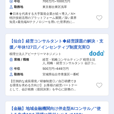
年収
700万円
~
1000万円
共に、ビジネスパートナーとして支援をするのが
勤務地
東京都台東区浅草
私たちの仕事です。理想のプランを提案して終わ
りではなく、クライアント先に常駐し、共に伴走
◆日本を代表する大手製造企業が続々導入／AI×
しながら当事者として業務構築や課題解決まで行
特許技術活用のプラットフォーム展開／深い業界
えるのがこの仕事の醍醐味。各チームが役割分担
知見×最先端AIテクノロジーを用いた世界的にも
し、連携を密に行うことでミッションの達成を目
稀有なプロダクト◆ ■ミッション： エンタープ
指していきます。 【具体的には】 エネルギーに
ライズ企業向けにプロダクトを用いたソリューシ
関連する民間企業にて、事業推進を行うビジネス
ョンの設計から開発・デリバリまでを一気通貫で
支援として事業企画、運用設計、業務構築・改善
やり遂げること ■業務内容： 点在するデータ・
等に携わり、BPOの強みをフルに活かし顧客先で
【仙台】経営コンサルタント◆経営課題の解決・支
経験を資産化し、新たな価値を創出する「製造業
必要な業務をデジタルスキルを活用して遂行いた
AIデータプラットフォームCADDi」を用いて、製
援／年休127日／インセンティブ制度充実◎
だきます。 ＜担当プロジェクトについて＞ エネ
造業のエンタープライズ企業に新しいソリューシ
ルギーに関連するプロジェクトへ配属。主に業界
税理士法人アビーナリーマネジメント
ョンを企画・提案・開発・デリバリするポジショ
を代表する企業と共に、プロジェクトの課題解決
ンです。エンタープライズ企業の経営課題や事業
業種 / 職種
経営・戦略コンサルティング 税理士法
に取り組みます。クライアントの声に耳を傾け、
課題の把握・抽出、その課題解決のためのソリュ
人
,
戦略・経営コンサルタント 会計コ
現場の業務フローや組織状況から最善の提案を行
ーションをプロダクト/ITツール/業務設計/BPOな
ンサルタント・財務アドバイザリー
っていきます。数名〜数十名規模のチームを構成
年収
500万円
~
649万円
ど様々な手法を用いて解決する役割をお任せしま
するため、様々な立場の人たちをチームとしてま
勤務地
宮城県仙台市青葉区一番町
す。ターゲットは、製造業の経営層・営業・技術/
とめていただく役割もあります。 ＜各チームの役
設計・調達・製造・サービス部門など全社に渡り
割＞ ・データ収集による電力の需給予測や託送料
【圧倒的な成長環境／研修制度◎／自己研鑽でき
ます。CxOや部門責任者などのカウンターパート
金の集計 ・VBAやマクロを活用した生産性向上支
る環境を求める方向け】 お客様の経営パートナー
に対し、テクノロジーパートナーの立ち位置で事
援 ・RPAやグループウェア導入による業務プロセ
として、会計税務（巡回決算）を中心に財務の側
業を推進していただくことを期待しています。 ＜
ス設計提案／構築／改善 ・BIツールを活用した各
面から経営課題を解決する為の支援全般をお任せ
具体的には＞ ・顧客の経営課題、事業課題のヒア
種データ集計／ドキュメント化／レポーティング
します。 ■業務内容： 経営者と面談し、経営ア
リング ・課題を解決するソリューションの提案
・集計したデータソースによる各種提案 ・カスタ
ドバイス・コンサルティング等を実施していただ
・ソリューションの開発とデリバリ ・ソリューシ
マーサクセスを目的としたデータ分析 等 ◆プロ
きます。 タックスプラン（税金対策）等での保険
ョンのオファリング化と横展開 ・ソリューション
【金融】地域金融機関向け伴走型AIコンサル／“使
ジェクト例 ◎電力小売り事業参入のためのデータ
商品の提案や、事業継承、M＆A、人事労務課題
をフックにした勝ち筋整理と戦略への適用 ■業務
収集・分析業務 ◎電力取引のための需要予測業務
など中小企業の様々な課題に対して課題解決に向