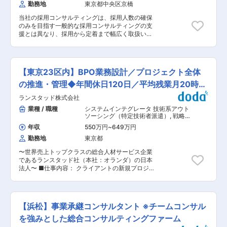
でより精度の高いコンサルティングスキルを身に
勤務地
東京都中央区京橋
してスタートアップ企業から大手企業まで
着けていきたい方がご入社されております。 ■入
担当するため、幅広い業界知識を身に付けること
社後の流れ・スキルアップ環境 ・代表はベネッ
当社の採用コンサルティングは、採用人数の確保
ができます！ ◎様々なソリューションを通し
セ・大手通販化粧品会社で10年以上マーケティン
のみを目指す一般的な採用コンサルティングの支
て、質の高いビジネス知識・スキルを身に付けら
グやECの知見を身に付け当社を創業。 創業時代
援とは異なり、採用から定着まで幅広く取扱いま
れる！ 「新規事業の立ち上げ」「営業戦略
表が一人で事業展開されてきた時から蓄積してき
す。VUCAの時代だからこそ、採用プロセスは企
の立案」「人事制度の構築」…… 企業のあ
た成功事例を基にメンバーもコンサルティングを
業内での自走化が必要であり、採用ファーストで
らゆる経営課題に対して、プロ人材の知見を活用
しており、入社後はその成功事例を覚えながらよ
取組まれる企業を当社では実行実現支援します。
した多様なソリューションを 経営層へ直接
り精度の高いマーケティングスキルを身に着けら
また、採用後は「組織づくり・チームづくり」を
提案！ビジネスマンとしての視座を高めることが
【東京23区内】BPO業務設計／プロジェクト全体
れる環境です。 ・商材は、ライフスタイル・ビュ
通じて組織を活性化し、働く人や組織の可能性を
できます。 ◎一気通貫で、中長期的に、顧客の
ーティー・ペットフード・健康食品など美容系の
引き出すことで、企業の持続可能な変革・成長支
の推進・管理◆年間休日120日／平均残業月20時間
経営課題解決に伴走！ 初回接点から、支援開
消費財がメインで、顧客も大手が多い環境です。
援をします。ディスカッションやインタビューを
始後のフォローまで、1人のコンサルタントが実
程
変更の範囲：会社の定める業務
ランスタッド株式会社
通して本当に解決すべき課題を特定し、課題解決
行。 顧客の課題に最後まで寄り添い、中長期
に向けた研修やワークショップ、プロジェクトの
業種 / 職種
システムインテグレータ 技術系アウト
的に介在価値を提供することができます！ ◆部署
企画から実行支援までを行います。 ■求職者から
ソーシング（特定技術者派遣）
,
戦略・
の雰囲気 平均年齢29.4歳 / 男女比7:3 / 中途入社
選ばれる方法を明確化 会社の現状、採用市場（求
経営コンサルタント 業務改革コンサル
社員およそ60% マネジメント層も30代が中心！
年収
550万円
~
649万円
タント（BPR）
職者心理）を正しく理解し、現状とのギャップを
とても活気に溢れた部門です！ ◆入社後の流れ
勤務地
東京都
認識することで、人手不足で悩んでいる会社の
・入社後3か月まで：育成専門チームにてOJTを
『人材採用』を成功へと導きます。 ■企業の本当
通した密接な業務フォロー（営業レクチャー/商談
〜世界売上トップクラスの総合人材サービス企業
の価値・ありたい姿の明確化 コーチングを用いた
同席など） ・3か月以降〜：現場チームに配属
であるランスタッド社（本社：オランダ）の日本
アプローチで、社員自身が企業の本当の価値・あ
（商談への同席フォロー等あり） ■業務イメー
法人〜 ■仕事内容： クライアントの新規プロジ
りたい姿を考えることで、社員の進む方向性を合
ジ： （1） 企業経営層に対するアポイント設定
ェクト立ち上げに伴い、BPO（ビジネス・プロセ
わせます。 ■経営課題解決に向けた実行支援 コ
（2） 企業分析・仮説立て・提案準備 （3） 企業
ス・アウトソーシング）の業務設計から安定稼働
ンサルタント兼ファシリテーターとして、経営課
経営層・事業責任者へのヒアリング/コンサル
までを一貫して担う、プロジェクト推進の中核と
題を解決するための研修やワークショップ・プロ
（4） プロ人材のアサインとPJT開始に向けた面
なるポジションです。 ■具体的な業務内容： ＜
ジェクトの企画・運営を行います。 【ご支援例】
【浜松】事業承継コンサルタント ※チームコンサル
談 （5） コンサルティング開始後のフォローおよ
プロジェクト全体の推進・管理＞ ・プロジェクト
・採用コンサルティング ・採用HP制作ご支援 ・
びPJTマネジメント 変更の範囲：会社の定める業
の立ち上げから安定稼働までの計画策定・進捗管
を強みとした総合コンサルティングファーム
採用ピッチ資料作成 ・面接官トレーニング ・組
務
理 ・WBSの作成と、マイルストーンごとの進捗