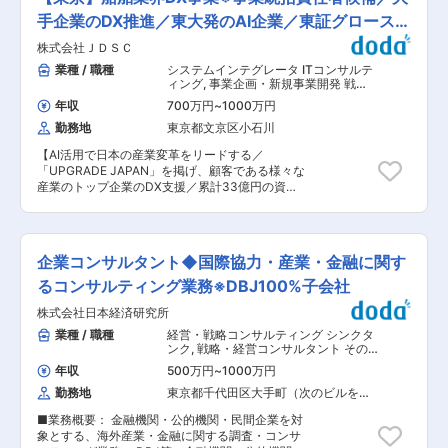
ードをご担当いただきます。 具体的には、海外人
盤： 現組織には経験豊富なメンバーが多数在籍
材採用、評価制度、社内人材登用制度、社内人材
手企業のDX推進／東大発のAI企業／東証グロース上
し、入社後のフォロー体制や育成体制は万全で
の可視化、教育並びにキャリア開発など新たな取
す。「コンサルタントを目指したい」、「コンサ
場
株式会社ＪＤＳＣ
り組みにおける設計、導入から運営まで、各国現
ルタント業務を通しより成長したい」という意欲
法のMDや人事担当と連携を取りながら推進して
業種 / 職種
システムインテグレータ ITコンサルテ
ある方大歓迎です。 財務知識がない中途採用の方
いただきます。 ご希望と当社事業状況によって
ィング
,
事業企画・新規事業開発 戦
でも未経験から活躍できる基盤があります。金融
は、将来的に海外現地法人もしくはリージョナル
略・経営コンサルタント
機関での法人営業、メーカーでの生産管理など前
年収
700万円
~
1000万円
人事責任者として海外赴任の可能性もございま
職は様々です。 ■早期のキャリアアップ体制：
勤務地
東京都文京区小石川
す。 【変更の範囲：会社の定める業務】 ■募集
〜他社では部長クラスの社員が担当するような案
背景： 当社では欧米、中国、ASEAN諸国など8カ
件を、30代のうちに経験するチャンスがありま
【AI活用で日本の産業変革をリードする／
国に現地法人を有し、各国でSIやサービスを軸に
す〜 平均年齢35歳と若いため社風も非常にフラ
「UPGRADE JAPAN」を掲げ、顧客である様々な
事業展開しています。 昨年にはIIJとして初となる
ットです。その為他社では40代・50代の方が担
産業のトップ企業のDX支援／累計33億円の資金
海外市場向けサービス（Safous）の提供を開始、
当するような案件を、同社では30代のうちから経
調達に成功した急成長企業／優秀人材がどんどん
シンガポールSI企業のM&Aなど積極的にグローバ
験するチャンスがあります。若い内からどんどん
ジョイン中】 東京大学の知見と、最先端の技術に
ル市場に向けた取り組みを行っています。 今後の
仕事を任せられるので、裁量範囲が広く、様々な
触れ、その学びを実践できる仕事があります。顧
グローバル事業発展に向け、必要な人材を世界中
ケースに関わるチャンスが多いです。 入社後は
客と一緒に社会に変革を起こしていくという仕事
から獲得／育成／維持する仕組みを構築し実践す
企業コンサルタント◆国際協力・産業・金融に関す
4、5年後にはマネージャー、その後シニアマネー
のやりがいの中で、自身の成長を求める方のご応
るためにグローバル人事体制を強化します。 ■働
ジャー、副部長、部長とキャリアアップしていき
募をお待ちしています。 ■主な業務内容： ・業
るコンサルティング業務※DBJ100%子会社
き方： 在宅勤務を取り入れています。配属組織や
ます。 変更の範囲：会社の定める業務
界ニーズからデータを活用して解決可能な事業領
プロジェクト状況によって頻度は異なりますが、
株式会社日本経済研究所
域の抽出・検証、マーケティングの推進 ・業界内
会社方針として「在宅勤務3割・出社7割」を掲げ
重要顧客のアカウントプラン策定及び推進 ・業界
業種 / 職種
経営・戦略コンサルティング シンクタ
ております。 また全社平均残業時間は20〜30ｈ
顧客へのDX戦略策定・データドリブン経営への
ンク
,
戦略・経営コンサルタント その
程度となります。育児支援制度も整えており、男
変革についての要件定義を含む提案推進（データ
他ビジネスコンサルタント
性の育児休暇取得実績もございます。 ■IIJの特
年収
500万円
~
1000万円
サイエンティスト・エンジニアとの連携含む） ・
徴： 1992年、IIJは日本で初めての国内インター
勤務地
東京都千代田区大手町（次のビルを除
上記をもとにしたコンソーシアムの形成と業界各
ネット接続事業者として創業し、以来、日本のイ
く）
社への合意形成 ・当該チームのマーケティング・
ンターネットのパイオニアとして技術面を中心に
■業務概要： 金融機関・公的機関・民間企業を対
組織開発・人材管理・採用 ・パートナー戦略を含
イニシアティブをとり続けてきました。インター
象とする、海外産業・金融に関する調査・コンサ
むビジネスモデル・事業戦略の構築・推進 ■当社