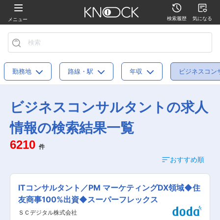
検索履歴
気になる
メニュー
勤務地
路線・駅
年収
ビジネスコン
ビジネスコンサルタントの求人
情報の検索結果一覧
6210
件
おすすめ順
ITコンサルタント／PM マーケティングDX領域◆住
友商事100%出資◆スーパーフレックス
ＳＣデジタル株式会社