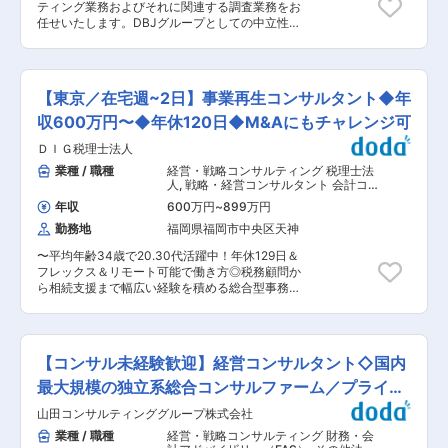
ティング業務およびそれに関連する調査業務をお
ますが、M&Aなどにもチャレンジできる環境で
任せいたします。DBJグループとしての中立性や
す。 ■部署の特徴： ・配属先となる事業推進部
情報資源、ネットワークを活かしながら、顧客企
財務ソリューション部は、九州に本社を置く税理
業に寄り添った伴走サポートをすることで、社会
士法人としては珍しい事業再生の専門チームで
性と経済性が両立した企業経営への貢献を目指し
す。 ・福岡、佐賀、鹿児島、沖縄の中小企業活性
ます。 ＜具体的な業務＞ ・経営ビジョン、経営
化協議会の外部委託専門家として安定的に案件を
【東京／在宅週~2日】事業再生コンサルタント◆年
計画策定 ・新規事業開発 ・事業継続計画 【変更
頂いております。 また、九州経済産業局と九州全
の範囲：会社の定める業務】 ■業務の魅力： 顧
収600万円〜◆年休120日◆M&Aにもチャレンジ可
域の中小企業活性化協議会による共催セミナーで
客属性や案件テーマは多様性に富んでおり、これ
の登壇実績もあり、報告書の完成度においても高
ＤＩＧ税理士法人
までのご経験を活かすことができます。地域を代
いご評価を頂いております。 変更の範囲：会社の
表する中堅企業の経営全般に深く長く関与する機
業種 / 職種
経営・戦略コンサルティング 税理士法
定める業務
会もあり、それが自らの成長にもつながります。
人
,
戦略・経営コンサルタント 会計コ
■業務フロー： DBJの顧客を始めとする民間企業
ンサルタント・財務アドバイザリー
年収
600万円
~
899万円
を対象としたコンサルティングや、DBJと協働し
勤務地
福岡県福岡市中央区天神
た調査業務を行います。常時複数の案件を担当
し、案件ごとに2〜3名のチームを組成します。担
〜平均年齢34歳で20.30代活躍中！年休129日＆
当分野や担当業務における縦割りはなく、他部と
フレックス＆リモート可能で働き方◎税務顧問か
の連携も必要に応じて行うなど、柔軟なチーム編
ら相続支援まで幅広い経験を積める総合型事務
成をします。 ■当社の魅力： ・日本政策投資銀
所〜 ■募集背景： ・本ポジションは受注拡大に
行(DBJ)100%子会社で、経営基盤が安定していま
伴う増員募集となります。 ■業務内容： ・グル
す。 ・DBJのネットワークを顧客紹介や情報収集
ープ内の公認会計士、税理士、中小企業診断士等
等で活用できるとともに、DBJとの連携により、
とチームを組み、九州の中小・中堅企業のお客様
多様性に富んだ案件に取り組むことができます。
【コンサル未経験歓迎】経営コンサルタント◇国内
の事業再生のご支援や財務コンサルティングを行
・外部研修・資格取得等に対する支援制度がある
います。 ・計画を出して終わりではなく、作成後
最大規模の独立系総合コンサルファーム／プライム
上、DBJグループの研修プログラムへの参加が可
の伴走支援まで可能です。 ・実際に当法人では多
能です。 ・転勤・定期異動はなく、長期的に調
上場
山田コンサルティンググループ株式会社
くのお客様から継続してご支援のご希望を頂いて
査・コンサルティング業務に従事し、専門性を高
おります。 ・お客様の会社を良くするためにはど
業種 / 職種
経営・戦略コンサルティング 財務・会
めることができます。 変更の範囲：本文参照
うすればよいのかということに真正面から向き合