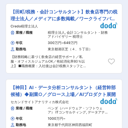
ら的確なアドバイスを行いながら、最適な承継プ
女性管理職も活躍中 変更の範囲：会社の定める業
課題を解決し、持続可能な変革をもたらすコンサ
ランを作成します。 その他、決算支援、財務顧
務
ルティングを行います。 具体的には、 ・グロー
問、組織再編、M&A業務にも携わっていただくこ
【田町/税務・会計コンサルタント】飲食店専門の税
バル/グループ人材マネジメント基盤構築 ・人事
とができます。 ■魅力ポイント： ・「圧倒的な
制度改革に伴うプロセス（等級、報酬、評価）策
理士法人／メディアに多数掲載／ワークライフバラ
お客さま志向」「当事者意識」「成長志向」…自
定 ・人事システムの基本構想策定 ・人事業務プ
己実現の中に社会貢献の要素が多い人材が集結。
ンス◎
Credo税理士法人
ロセス改革 ・グローバルタレントマネジメントの
・「生涯顧客（お客さま）」「チームコンサルテ
実現 ・エンゲージメント向上施策の策定と実現
業種 / 職種
税理士法人
,
会計コンサルタント・財務
ィング」「実行・実現支援」…お客さまの「計画
等のプロジェクト等に従事することになります。
アドバイザリー 税理士
立案ではなく、成功実現」のために、各分野の専
入社後の業務内容(役割)は、即戦力としてクライ
門家や実務コンサルタントで顧客ニーズに応じた
年収
300万円
~
649万円
アントに価値を提供できる業務領域／テクノロジ
チームを結成します。お客さまの期待を超える付
勤務地
東京都港区芝（４、５丁目）
ーの専門性と、今後の中長期的な志向の双方を勘
加価値を提供し続けることで、共創パートナーと
案して決定します。 ■直近のプロジェクト事例
なることを目指しています。 ・スタッフ全員が
【財務戦略に基づく飲食店の経営サポート／私
・大手消費材メーカー「グローバル人材マネジメ
「全体最適」の視点を持って仕事を行うため、コ
服・オフィスカジュアルOK／有給消化率80％以
ント基盤構築」 ・大手プロセス系メーカー「人的
ミュニケーションのズレも防ぐことができていま
上】 ■職務概要：入社後は会計税務スタッフとし
経営基盤構築」 ・大手電機メーカー「グローバル
す。そのためチームコンサルティングならではの
て、代表と顧問税理士のサポートを行っていただ
人材マネジメント基盤構築」 ・大手金融業 「人
シナジー効果が生み出せ、顧客満足度も高いで
きます。 将来的に顧問先の窓口担当として創業融
事制度構築および新会社人事業務・情報基盤整
す。 変更の範囲：会社の定める業務
資支援や多店舗展開に向けた財務コンサルティン
備」 ・大手航空会社系旅行会社「合併に伴う組織
グ等のご活躍を期待しております。 ■職務詳細：
人事体系統合」 ・大手商社「小さな本社を実現す
【神田】AI・データ分析コンサルタント（経営幹部
・毎月の会計データのチェック、算出作業 ・月次
る業務プロセスの構築」 ・大手金融業「企業合併
報告資料、決算書、各種申請書の作成 ・顧問先へ
候補）◆副業○／グロース上場／AIプロダクト展開
に伴うグループ人事業務の統合」 ■アビームコン
の各種案内や不明点の照会 ・顧問先からの質問や
サルティングの強み ・日本発のグローバルコンサ
セカンドサイトアナリティカ株式会社
確認事項への回答 ※毎月の会計データの入力や事
ルティングファーム 本社が日本にあるため意思決
務処理は別途担当がおります。 ■組織構成：当法
業種 / 職種
ベンダ（ハードウェア・ソフトウェ
定が早く、日系企業のグローバルロールアウト案
人は計15名で構成されており、平均年齢は32歳と
ア） ITコンサルティング
,
データアナ
件など、海外案件に関わる機会も豊富です。 ・育
なります。 ■当法人の特徴： 日本でも数少ない
リスト・データサイエンティスト 戦
成環境や研修内容が充実 これまでのコンサルティ
年収
1000万円
~
略・経営コンサルタント
飲食店専門の事務所です。飲食業界で幅広く信頼
ングを通じたナレッジが蓄積されており、他組織
勤務地
東京都千代田区神田西福田町
を得ており、話題性や成長性があり、複数の店舗
の案件を含むプロジェクト事例や成果物を全社的