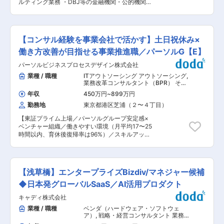
ネット接続事業で培った高い技術力をベースに、
ルティング業務 ・DBJ等の金融機関・公的機関・
のビジョン 今私たちが生きるのは、かつての高度
クラウドを始めとするアウトソーシングサービ
民間企業等から受託する、国内外における
成長時代ではありません。より少ない労働人口
ス、WANサービス、システムインテグレーション
ESG/SDGs・産業・金融分野の調査・コンサルテ
で、より多くのリタイア世代を支えなければかつ
等をトータルに提供するソリューションプロバイ
ィング ・JICA等から受託する、開発途上国にお
ての豊かさを維持できません。また、国外のマー
ダーとして事業領域を拡大し、顧客のあらゆるネ
ける農畜産分野等のツーステップローン構築、政
ケットに目を向ければ、デジタル化とグローバル
【コンサル経験を事業会社で活かす】土日祝休み×
ットワーク利用の要望にワンストップで応える企
策金融・産業政策等のODA案件 【変更の範囲：
化が急速に進行し、かつての日本の製造業が謳歌
業グループとして成長しています。
会社の定める業務】 ■本ポジションの魅力：
働き方改善が目指せる事業推進職／パーソルG【E】
した海外成功モデルの転換なくして、生き残るこ
ESG/SDGs分野を含む、海外産業・金融動向の情
とができない状況にあります。 こうした中で、大
パーソルビジネスプロセスデザイン株式会社
報収集・整理において、DBJネットワークを活用
学で培われた知がより直接的な形で社会に貢献す
して業務に取り組み、専門性を積み上げていくこ
業種 / 職種
ITアウトソーシング アウトソーシング
,
ることが求められます。JDSCはこうした知の還
とが可能です。 ■業務フロー： 案件ごとに2〜3
業務改革コンサルタント（BPR） その
元をリードし、社会が今の時代にあわせてアップ
名のチームを組成しており、担当分野等における
他ビジネスコンサルタント
グレードすることを使命としています。わたした
年収
450万円
~
899万円
縦割りはございません。案件期間は半年〜1年程
ちはAI技術を通じて、企業を、産業を、ひいては
勤務地
東京都港区芝浦（２〜４丁目）
度のものが中心で、1人当たり5件程度の案件を同
日本をアップグレードしていきます。 変更の範
時並行で進めています。チームで業務を行うた
囲：会社の定める業務
【東証プライム上場／パーソルグループ安定感×
め、基礎調査等から携わって頂き、経験を積むこ
ベンチャー組織／働きやすい環境（月平均17〜25
とが可能です。中堅クラスの方であれば、経験等
時間以内、育休後復帰率は96%）／スキルアッ
も考慮して業務の中核を担って頂く場合もありま
プ・キャリアアップが可能】 ■業務内容： これ
す。 ■当社の魅力： ・日本政策投資銀行
まで電気・ガスは各地域の特定の電力・ガス会社
(DBJ)100%子会社で、経営基盤が安定していま
からしか購入できませんでした。しかし2016年4
す。DBJのネットワークを顧客紹介や情報収集等
月に電気、2017年4月にガスについて既存の電
で活用できるとともに、DBJとの連携により、多
【浅草橋】エンタープライズBizdiv/マネジャー候補
力・ガス会社だけでなく、業種を問わず様々な事
様性に富んだ案件に取り組むことができます。 ・
業者から購入できるようになりました。 また、カ
◆日本発グローバルSaaS／AI活用プロダクト
外部研修・資格取得等に対する支援制度がある
ーボンニュートラルなどの環境に関わる取り組み
上、DBJグループの研修プログラムへの参加が可
キャディ株式会社
や地球規模でのエネルギー問題など、エネルギー
能です。 ・転勤・定期異動はなく、長期的に調
に関わる課題は山積しており、そのような背景か
業種 / 職種
ベンダ（ハードウェア・ソフトウェ
査・コンサルティング業務に従事し、専門性を高
らエネルギーマーケットも盛り上がりを見せてい
ア）
,
戦略・経営コンサルタント 業務
めることができます。 変更の範囲：本文参照
ます。 そういった領域で成長を続ける民間企業と
改革コンサルタント（BPR）