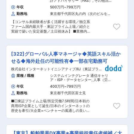
計アドバイザリー（FAS）
,
その他法人
い、経営者の相談相手として頼りにされるやりが
営業（既存・ルートセールス中心） 戦
年収
500万円
~
799万円
略・経営コンサルタント
いの大きな仕事です。 ■業務詳細： ・事業再生
勤務地
東京都千代田区丸の内（次のビルを除
（再生計画の策定、実行支援） ・財務コンサルテ
く）
ィング ・財務デューデリジェンス／事業デューデ
【コンサル未経験者が多く活躍する環境／独立系
リジェンス ・融資のサポート ・補助金に関する
ファーム国内最大手・東証プライム上場／紹介と
コンサルティング ※事業再生業務を中心に担って
実績で築いた安定基盤／土日祝休み】 ■業務内
いただきますが、M&Aなどにもチャレンジできる
容： 同社は国内最大規模の独立系総合コンサルフ
環境です。 ■部署の特徴： ・配属先となる事業
ァームです。本ポジションはコンサルタントとし
推進部 財務ソリューション部は、九州に本社を置
て、中堅・中小企業が抱える経営課題の解決に向
く税理士法人としては珍しい事業再生の専門チー
けて、事業再生、M&A事業承継、海外事業、人事
ムです。 ・福岡、佐賀、鹿児島、沖縄の中小企業
[322]グローバル人事マネージャ◆英語スキル活か
組織コンサルなどを組み合わせて最適な提案をし
活性化協議会の外部委託専門家として安定的に案
ていきます。 業界、経営課題ごとの担当分けでは
せる◆海外赴任の可能性有◆一部在宅勤務可
件を頂いております。 また、九州経済産業局と九
なく、1社1チーム（3〜4名）で担当します。その
州全域の中小企業活性化協議会による共催セミナ
株式会社インターネットイニシアティブ/IIJ（東証プライ
為、コンサル未経験の方にとっては事業再生・
ーでの登壇実績もあり、報告書の完成度において
ム）
M&A・海外進出などあらゆる経営課題を通してス
業種 / 職種
システムインテグレータ 通信キャリ
も高いご評価を頂いております。 変更の範囲：会
キルUPできる環境です。業務はまず財務分析や
ア・ISP・データセンター
,
人事（労
社の定める業務
経営者等へのインタビューを行い、経営課題を抽
務・人事制度） 組織・人事コンサルタ
年収
400万円
~
799万円
ント
出し、改善に向けた方向性を設計します。次にそ
勤務地
東京都千代田区富士見
の方向性について、具体的なプラニングをして数
値に落とし込み、事業計画をまとめていきます。
■□東証プライム上場/所定労働7.5時間/日本初の
更に、その計画を実行し確実に実績をあげるとこ
商用ISP企業として誕生/日本のインターネットの
ろまで支援を行います。 ■山田コンサルの魅力：
歴史を牽引/大企業×ベンチャーの風通しの良い社
・早いうちからメイン担当として少数精鋭のチー
風/日本初・世界初の技術力を保有し、SI事業の他
ムでコンサルタント業務に携わることが可能で
に自社サービスも手掛ける会社/超優良企業□■ ■
す。 ・座学・現場業務を通し、早期に【簿記2
業務内容： 本ポジションでは、グローバル人事チ
級】相当の経営知識を身につけることが可能で
ームにおける各施策やメンバーマネジメント・リ
す。 ■一人前のコンサルタントに育て上げる基
【東京】船舶業界DX事業※事業統括責任者候補／大