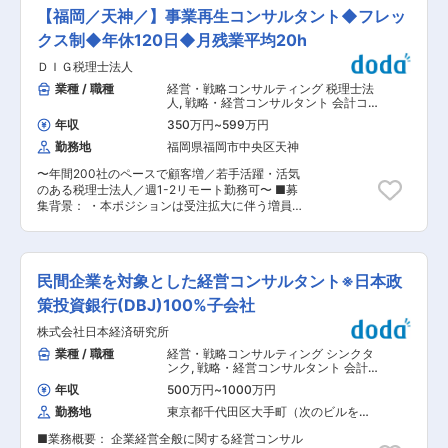
に事業継承問題解決に向けご提案、ニーズ獲得か
・住友商事グループのアセットを活用した事業会
【福岡／天神／】事業再生コンサルタント◆フレッ
ら条件交渉まで一気通貫でお任せします。 売り手
社としての側面と、クライアントの戦略支援を行
側支援のほかにデューデリジェンスのサポート、
クス制◆年休120日◆月残業平均20h
うコンサル会社としての側面の両面を持っている
案件のエグゼキューションなど複数のサービスを
ことが特徴です。両方のシナジーを活かし幅広い
ＤＩＧ税理士法人
展開しています。 ▽業務詳細 ・M&A戦略立案 ・
裁量権をもって業務を担当することが可能です。
M&Aの対象企業の発掘・提案・条件交渉 ・プラ
業種 / 職種
経営・戦略コンサルティング 税理士法
・多種多様な業種・クライアントの案件に携わる
ンニング、各案件プロセス管理 ・対象企業の企業
人
,
戦略・経営コンサルタント 会計コ
ことができます。 ・ベンチャー企業としての機動
評価・分析・考察 ・デューデリジェンスのサポー
ンサルタント・財務アドバイザリー
性がありながらグループのネットワークを最大限
年収
350万円
~
599万円
ト、案件のエグゼキューション 等 大手ファーム
活用できる点は、当社独自の強みとなっていま
勤務地
福岡県福岡市中央区天神
と異なり、アプローチの制限などがなく裁量権高
す。 ◎就業環境面 ・プロジェクトには、スペシャ
く挑戦し続けることが可能な環境です。 ▽入社後
リティを有したセールス担当やエンジニア等のメ
〜年間200社のペースで顧客増／若手活躍・活気
の流れ 代表・顧問の元、業務を進めながら習得し
ンバーと共に、チームで対応していきます。 ・働
のある税理士法人／週1-2リモート勤務可〜 ■募
ていただきます。営業経験者などの未経験のメン
き方の自由度が高い：リモートワーク、スーパー
集背景： ・本ポジションは受注拡大に伴う増員募
バーも活躍しているなど、ナレッジを習得しやす
フレックス制・私服勤務を全社で採用しており、
集となります。 ■業務内容： ・グループ内の公
い環境です。 また、会計士から専門知識について
自身の仕事に集中して取り組むことが可能です。
認会計士、税理士、中小企業診断士等とチームを
はフォローを受けながら業務を進めることが可能
変更の範囲：本文参照
組み、九州の中小・中堅企業のお客様の事業再生
です。 ■組織構成 15名：代表１名 社員14名 ■
のご支援や財務コンサルティングを行います。 ・
当社の特長： 当社は、PEファンド出身者が立ち
民間企業を対象とした経営コンサルタント※日本政
計画を出して終わりではなく、作成後の伴走支援
上げたM&Aプロフェショナルファームです。単な
まで可能です。 ・実際に当法人では多くのお客様
策投資銀行(DBJ)100%子会社
るＭ＆A仲介業務ではなく、投資銀行、FASファ
から継続してご支援のご希望を頂いております。
ーム及び投資会社として、DD・VAL・ＰMIなど
株式会社日本経済研究所
・お客様の会社を良くするためにはどうすればよ
の高度なＭ＆Aスキルから、投資検討から投資実
いのかということに真正面から向き合い、経営者
業種 / 職種
経営・戦略コンサルティング シンクタ
行、ファイナンシング、投資先企業の経営、企業
の相談相手として頼りにされるやりがいの大きな
ンク
,
戦略・経営コンサルタント 会計
価値向上を一気通貫で経験することができます。
仕事です。 ■業務詳細： ・事業再生（再生計画
コンサルタント・財務アドバイザリー
年収
500万円
~
1000万円
の策定、実行支援） ・財務コンサルティング ・
勤務地
東京都千代田区大手町（次のビルを除
財務デューデリジェンス／事業デューデリジェン
く）
ス ・融資のサポート ・補助金に関するコンサル
■業務概要： 企業経営全般に関する経営コンサル
ティング ※事業再生業務を中心に担っていただき