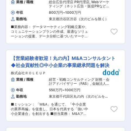
業種 / 職種
総合広告代理店 PR代理店
,
Webマーケ
ティング（ネット広告・販促PRなど）
業務改革コンサルタント（BPR）
年収
800万円
~
1000万円
勤務地
東京都渋谷区渋谷（次のビルを除く）
■業務内容： データマーケティング戦略立案や、
コミュニケーションプランの作成、最適なソリュ
ーションの提案、データ分析に基づいたマーケテ
ィング施策立案をご担当いただきます。【変更の
範囲：会社の定める業務】 ■業務詳細： ・売上
向上を目指したデータマーケティング戦略 ・コミ
ュニケーションプランの策定（顧客獲得、顧客育
【営業経験者歓迎！丸の内】M&Aコンサルタント
成、ロイヤル化） ・MAツール、CDP、Web接客
ツール等のマーケティングソリューションの選定
◆社会貢献性◎中小企業の事業継承問題を解決
や導入の支援 ・データ分析に基づいたマーケティ
株式会社ＲＯＬＥＵＰ
ング施策の立案等 当初段階はご経験に応じ業務を
お任せしていき、業務の進め方等について習得い
業種 / 職種
経営・戦略コンサルティング 財務・会
ただきます（OJT）。 その後は戦略策定から導
計アドバイザリー（FAS）
,
金融法人営
入・運用までを、一気通貫でお任せしていきま
業 戦略・経営コンサルタント
年収
550万円
~
1000万円
す。 ■取り扱う主要なマーケティング製品： ・
勤務地
東京都千代田区丸の内（次のビルを除
MAツール：Salesforce Marketing Cloud
く）
Engagement, Salesforce Marketing Cloud
■ミッション： 「M&A」を通じて、「中小企業
Account Engagement,Braze, Hubspot, KARTE
の業界再編」を促進し、日本を代表する「強い中
・CDP：Treasure Data CDP, Salesforce CDP,
小企業連合」を創出する ■担当業務： M&Aアド
Tealium, BigQuery, Redshift, KARTE ・Web接
バイザリー事業を行う当社にて、中小企業の事業
客：Salesforce Marketing Cloud
継承問題を解決するためのM&A支援コンサルタン
Personalization, KARTE ・BIツール：Tableau,
ト業務を行って頂きます。 地方の中小企業を中心
Looker Studio ■ポジションについて： ◎事業面