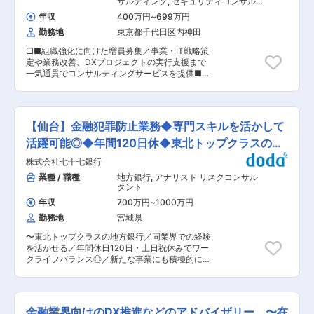
サルティング
,
セキュリティコンサルタ
デリバリ関連の個別研修を役職問わず実施し早期
ます。 ・省エネルギー・CO2削減等の課題に対
ント・アナリスト リスクコンサルタン
成果を支援します ・IT・ビジネス両面でのコンサ
年収
400万円
~
699万円
ト
し、現地調査・データ分析・改善策提案を行い、
ルティング経験を積み、スペシャリスト／ジェネ
勤務地
東京都千代田区内神田
商業ビルや工場、データセンター等多様な施設の
ラリストいずれのキャリア形成も可能。社内ベン
環境性能評価を実施します。 ・CASBEE認証や
チャー制度を活用し、新規事業への挑戦もできま
□■組織強化に向けた増員募集／事業・IT戦略策
BELS評価など、グリーンビル認証取得コンサル
す。 ■働き方 コンサル経験の長い幹部層が多
定や業務改善、DXプロジェクトの実行支援まで
ティングに携わり、認証機関との調整・評価書作
く、長期就業できる会社を作りたいという思いか
一気通貫でコンサルティングサービスを提供■□
成も行います。 ・REIT法人や大規模事業所を持
ら、WLBを整えて就業可能です。 ・年休123日、
■配属先について： ◎セキュリティコンサルティ
つ企業等の多様なクライアント案件に参画しま
土日祝休み ・所定労働7.5H、残業全社平均25時
ング事業部：20名程度在籍 日系製造業を中心に
す。 ■扱うサービス 温暖化ガス第三者検証、
間程度 ・コーヒーメーカーや、炭酸飲料などフリ
大企業の顧客向け支援を多く行っており、重要な
CASBEE認証取得支援、省エネ・環境コンサルテ
ーで飲めます ・月例の社内食事会や、映画鑑賞会
経営課題の一つである情報セキュリティリスクへ
ィング等。 ■組織構成 30〜40代を中心に10名強
【仙台】金融犯罪防止業務◆専門スキルを活かして
など社内交流も活発です。 ・一部在宅可能案件あ
の対応を通じ、顧客のビジネスの発展に寄与して
の体制。中途入社者が多数で多様な専門性を活か
り。 変更の範囲：会社の定める業務
います。 ■業務概要 製造業を中心に、自動車・
活躍可能◎◆年間120日休◆東北トップクラスの地
せる環境です。 ■業務の魅力 社会的ニーズの高
エネルギー・化粧品など多様な業界の顧客に対し
い分野で専門性を高めつつ、幅広い不動産や施設
方銀行
株式会社七十七銀行
情報セキュリティ関連の担当プロジェクトの推進
の環境対応に携われます。 ■教育体制 OJTや人
（プロジェクトマネージャーやリーダーの指示の
業種 / 職種
地方銀行
,
アナリスト リスクコンサル
材開発部主導の研修、資格取得支援等、成長をサ
もと、担当業務を遂行） 【想定プロジェクト】
タント
ポートする体制が整っています。 ■就業環境 在
1. セキュリティアセスメントおよびロードマッ
宅勤務・フレックス導入、ワークライフバランス
年収
700万円
~
1000万円
プ策定支援 2. セキュリティポリシー策定支援
重視。転勤なしで長期的に働けます。 ■想定され
勤務地
宮城県
3. セキュリティ教育実行支援 4. セキュリテ
るキャリアパス 基礎業務から高度な企画・プロジ
ィCSIRT構築支援 5. セキュリティソリューショ
ェクトまで段階的に成長でき、専門性を活かして
〜東北トップクラスの地方銀行／同業界での経験
ン導入・運用支援 6. セキュリティプロジェクト
キャリアを築けます。 ■企業の特徴/魅力 多様な
を活かせる／年間休日120日・土日祝休みでワー
PMO 【プロジェクト体制】 すべてのプロジェク
バックグラウンドを持つメンバーと協働し、社会
クライフバランス◎／新たな事業にも積極的に挑
トにおいて必ず複数名でチームを編成し、顧客の
的意義の高い事業に貢献できる職場です。 変更の
戦〜 ■業務内容： 金融犯罪の手口が多様化する
課題解決に取り組みます。 単独でプロジェクトに
範囲：本人の適性により全ての配属先への配置転
中、銀行のお取引先の大切な資産を犯罪から守る
参画することはなく、プロジェクトマネージャー
換およびグループ会社内外への出向も含めた兼務
ため、金融犯罪防止に関する業務全般を担当いた
や既存社員のサポートのもとで業務を遂行してい
の可能性あり
だきます。 ■業務詳細： 【入社直後】 ◇金融犯
ただきます。 ■入社後の流れ： 入社後は既存社
金融業界向けのDX推進などのアドバイザリー 〜在