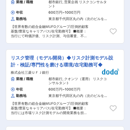
業種 / 職種
都市銀行
,
営業企画 リスクコンサルタ
ント
年収
600万円
~
1000万円
勤務地
東京都千代田区丸の内（次のビルを除
く）
【世界有数の総合金融MUFGグループ/圧倒的顧客
基盤/豊富なキャリアパス/在宅勤務可】 ■概要：
当行にて時価評価、リスク計測、与信審査、不正
検知、機械学習を含む当社で利用されているすべ
てのモデルの検証を実施いたします。 ■業務内
容： ・デリバティブ時価評価モデルやリスク計測
モデルの検証、比較モデルの構築 ・機械学習、生
リスク管理（モデル開発）◆リスク計測モデル設
成AI等のモデル検証 ■業務の魅力： ・本邦トップ
クラスの金融機関において、リスク管理を通じて
計・検証/専門性を磨ける環境/在宅勤務可◆
経営判断の一端を担うことができ、ダイナミズム
株式会社三菱ＵＦＪ銀行
を感じて大きなやりがいを得ることができます。
・銀行に存在する広範囲なモデルを扱い検証業務
業種 / 職種
都市銀行
,
クオンツ（運用） リスクコ
を行うことで、金融商品知識や数理的な理論を学
ンサルタント
ぶことができます。 ・海外拠点との協働により、
年収
600万円
~
1000万円
先進的なモデル開発、モデル検証、モデルリスク
勤務地
東京都千代田区丸の内（次のビルを除
管理に関する実務経験を積むことができます。 ・
く）
クオンツ、データサイエンスの知識を習得し、専
【世界有数の総合金融MUFGグループ/圧倒的顧客
門性を高めることができます。経験がない方も学
基盤/豊富なキャリアパス/在宅勤務可】 ■概要：
べる機会が多数あるため、興味があれば歓迎しま
当行には市場リスク計測モデルの開発業務を担当
す。 ・多様なキャリアパスがあります。本人の志
いただきます。 ■業務内容： ・グループ&グロー
向や適正に応じ、マネジメントを目指すキャリア
バル・ベースの市場リスク計測モデルの開発 ・市
パスのほか、高い専門性を認定する人事・処遇制
場リスク計測システムの数値検証 ・国際金融規制
度の適用を目指すこともできます。 ■就業環境・