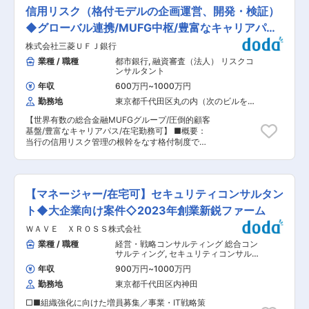
等に関わる市場リスク計測についての当局対応・
働き方： ・子育ての段階に応じた育児支援制度
信用リスク（格付モデルの企画運営、開発・検証）
折衝 ■業務の魅力： ・本邦トップクラスの金融
や、介護のための休暇・短時間勤務制度をはじ
機関において、リスク管理高度化を担うモデル開
◆グローバル連携/MUFG中枢/豊富なキャリアパス
め、福利厚生制度の充実に取り組んでいます。 ・
発に携わることができます。 ・銀行に加え、信
場所と時間に縛られず柔軟な働き方を実現するた
◆
株式会社三菱ＵＦＪ銀行
託・証券領域の商品（証券化商品、仕組債等）や
め、就業時刻を最大1.5時間前後調整可能な「セレ
その評価モデルに関する知見を獲得でき、専門性
業種 / 職種
都市銀行
,
融資審査（法人） リスクコ
クト時差勤務制度」や「在宅勤務制度」の拡充、
の幅を広げることができます。 ・海外拠点との協
ンサルタント
サテライトオフィスの開設も進めています。 ・キ
働により、国際金融規制や先進的なリスク計測モ
ャリア採用者やグループ内他社からの出向者、行
年収
600万円
~
1000万円
デルに関する実務経験を積むことができます。 ・
内の他部署から希望して異動してきたメンバーも
勤務地
東京都千代田区丸の内（次のビルを除
クオンツスキル向上のための研修プログラムも整
在籍。組織として非常に多様性があり、キャリア
く）
備されています。 ・多様なキャリアパスがありま
採用者の提案も柔軟に受け入れる雰囲気あり。 変
【世界有数の総合金融MUFGグループ/圧倒的顧客
す。本人の志向や適正に応じ、マネジメントを目
更の範囲：会社の定める業務
基盤/豊富なキャリアパス/在宅勤務可】 ■概要：
指すキャリアパスのほか、高い専門性を認定する
当行の信用リスク管理の根幹をなす格付制度で使
人事・処遇制度の適用を目指すこともできます。
用されるMUFGの格付モデルについて、モデルの
■身につくスキル ・金融工学・統計解析に関する
企画/開発から検証を含むモデル管理の一連のプロ
専門知識およびプログラミングスキル ・当局対応
セスを担当します。 ■業務内容： ・格付モデル
や社内外ステークホルダーとの協議を通じた調整
の企画や新規開発 ・格付モデルのシステム実装企
力・プレゼンテーション力 ・最新の国際金融規制
【マネージャー/在宅可】セキュリティコンサルタン
画 ・格付関連データ（財務データ、実績データ
動向に関する知見 ・銀行・信託・証券の商品知識
等）を用いたモデルの検証業務 ・モデルリスクマ
ト◆大企業向け案件◇2023年創業新鋭ファーム
やモデル知識 ■「成長と挑戦」をサポートする環
ネジメント体制の構築運営と当局対応 ・海外の関
境： 自律的な成長をサポートするため、自己啓発
ＷＡＶＥ ＸＲＯＳＳ株式会社
係部署との連携による各種施策/プロジェクトの推
支援制度や資格取得支援制度も充実しており、そ
進 ■組織構成： ・融資企画部はMUFGの信用リ
業種 / 職種
経営・戦略コンサルティング 総合コン
れぞれの成長ステージに応じたさまざまなプログ
スク管理をグループ・グローバルベースで所管
サルティング
,
セキュリティコンサルタ
ラムを活用することができます。行員一人ひとり
し、総勢約200名が所属。 ・格付・自己査定Grは
ント・アナリスト リスクコンサルタン
のやりたいことを後押しする制度として、自分自
年収
900万円
~
1000万円
ト
約30名在籍。 ■募集部署： MUFGグループの信
身の興味・関心を知るためのさまざまなキャリア
勤務地
東京都千代田区内神田
用リスク全般（融資関連の諸制度、権限ルール、
研修を行うなど、その他多数の支援制度を用意し
格付制度、自己査定・引当制度、RWA、ストレス
ています。 変更の範囲：会社の定める業務
□■組織強化に向けた増員募集／事業・IT戦略策
テスト等）をグローバルに統括する部署。各分野