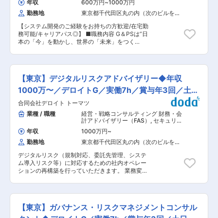
程度の出張あり／転勤基本なし ■想定されるキャ
年収
600万円
~
1000万円
検討、団体の経営改善アドバイザリーサービス ■
リアパス 防災・リスクコンサルのエキスパート、
勤務地
東京都千代田区丸の内（次のビルを除
業務領域 ○都市・地域政策： 地域におけるデジ
新規サービス開発やリーダー職など多様な成長機
く）
タル化・スマートシティ・観光振興や交流促進を
会 ■企業の特徴/魅力 ＳＯＭＰＯグループのノウ
【システム開発のご経験をお持ちの方歓迎/在宅勤
通じた経済活性化・環境エネルギー・産業振興と
ハウと連携力を活かし、リスク起点のソリューシ
務可能/キャリアパス◎】 ■職務内容 G＆PSは”日
いった多様なテーマを推進するための調査、ビジ
ョン提供で業界を牽引しています。 変更の範囲：
本の「今」を動かし、世界の「未来」をつく
ョン策定、プラットフォーム・協議会組成、導
本人の適性により全ての配属先への配置転換およ
る”をミッションとし、公共政策の専門家とし
入・運営支援 ○官民連携推進政策： 公共施設マ
びグループ会社内外への出向も含めた兼務の可能
て、社会課題・地域課題の解決に取り組んでま
ネジメント、公共施設基本構想・基本計画、官民
性あり
す。主なサービス概要は以下のとおりであり、公
連携アドバイザリー支援、マーケットサウンディ
的機関（中央省庁、地方公共団体、独立行政法人
ング市場調査、事業化可能性調査、事業スキーム
【東京】デジタルリスクアドバイザリー◆年収
等）に対し、ご自身の専門性を生かし、クライア
の検討支援、SIB（ソーシャルインパクトボン
ントが望む変革を支援してきたいと考えている方
1000万〜／デロイトG／実働7h／賞与年3回／土日
ド）形成支援 ○中小企業・スタートアップ政策支
を募集します。 ■業務概要 地方自治体などの企
援： 行政による中小企業・ローカルスタートアッ
祝休み
合同会社デロイト トーマツ
画業務全般においてアドバイザリー業務を行いま
プ政策にかかる調査、立案、エコシステム形成支
す。人事制度の改定や、効率化を目指した業務シ
業種 / 職種
経営・戦略コンサルティング 財務・会
援、事業者伴走支援、専門家派遣 ○デジタルガバ
ステムの導入など多岐に渡ります。 今回の採用で
計アドバイザリー（FAS）
,
セキュリテ
メント：業務改革（BPR支援）、DX推進（計画
はシステム開発等の経験や知識を活かしてご活躍
ィコンサルタント・アナリスト リスク
策定支援、調達支援、工程管理）、システム/セキ
年収
1000万円
~
コンサルタント
いただきたいと考えています。 ■サービス概要
ュリティ監査、セキュリティポリシー策定、ガバ
勤務地
東京都千代田区丸の内（次のビルを除
・パブリックセクター（中央省庁、地方自治体、
メントクラウド/GSS・ゼロトラスト移行 ■働き
く）
独立行政法人等）における公共政策（地方創生及
方 ・リモート：フルリモート可。ただし業務の必
デジタルリスク（規制対応、委託先管理、システ
び都市政策、地域産業振興等）に関連するアドバ
要に応じて出社は発生しますが、調整は一定可能
ム導入リスク等）に対応するための社内オペレー
イザリーサービス ・会計士と協力した事業・資金
です。 ■キャリアパス 将来はマネジャーとして
ションの再構築を行っていただきます。 業務変
調達スキームの検討、団体の経営改善アドバイザ
チームをリードしていく立場でご活躍いただきた
革、内部統制、内部監査等とテクノロジーの専門
リーサービス ■業務領域 ○地方創生、行政経営：
いと考えます。 また、ご自身の興味や描きたいキ
性（下記）を発揮し、日本企業の成長とビジネス
地方創生事業、総合計画立案、SDGｓ形成支援、
ャリアに合わせてグループ内での異動も可能なた
変革に貢献することを目標としています。 従来の
地域産業振興支援 ■働き方 ・出張：個人の希望
め、多様なキャリアを築けます。 変更の範囲：会
ガバナンス・リスクマネジメント・コンプライア
に沿って出張が必要な案件をアサインいたしま
【東京】ガバナンス・リスクマネジメントコンサル
社の定める業務
ンス、内部監査・内部統制等の業務を中心に培っ
す。そのため人によって月に2,3回〜10回以上と
たノウハウの習得のみならず、喫緊の課題となっ