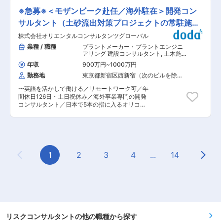
立ち向かう〜建設現場における伴奏型での現場デ
活用や健康経営の推進にも注力し、7年連続で
の仕組みです。従業員の“働けなくなったときの
ジタル改革 労働人口の減少が大きな課題である
※急募※＜モザンビーク赴任／海外駐在＞開発コン
「健康経営優良法人（ホワイト500）」に認定さ
不安”を払拭し、安心して働ける環境を福利厚生
建設現場において、現場作業員の作業状況や建設
れています。
ともいえる人事施策です。付随して福利厚生周辺
サルタント（土砂流出対策プロジェクトの常駐施工
の進捗状況をデジタルで可視化し、企業全体での
の保険制度の構築や運営を行い、企業・従業員の
人・モノ・カネの最適ポートフォリオ検討を実
管理）
株式会社オリエンタルコンサルタンツグローバル
ウェルビーイングを両立支援の側面から支えま
現。企画構想段階から参画し伴走型で変革実行ま
す。 ■具体的な業務内容： 新規開拓をメインに
業種 / 職種
プラントメーカー・プラントエンジニ
で支援。 ・〜全社のコストを見える化〜プラント
担っていただくセールスエキスパートを募集して
アリング 建設コンサルタント
,
土木施
メーカー全社DX改革 設計・調達・工事を一括で
います。 ・新規取引企業開拓 ・既存取引企業へ
工管理（トンネル・道路・造成・ダ
担う大規模プラントメーカーのコスト競争力強化
年収
900万円
~
1000万円
ム・河川・港湾・造園など） リスクコ
の契約更改、課題解決 ・他商材の提案営業を行い
に向けた活動を支援。経営戦略からDXを見据え
ンサルタント
勤務地
東京都新宿区西新宿（次のビルを除
当社全体の取引を拡大 ・提携先との連携、調整業
た業務構想を設計しFeasibilityを検証しながら高
く）
務（各保険会社や提携先保険代理店・その他金融
速にPDCAを回す事で実現性の高い変革を支援。
〜英語を活かして働ける／リモートワーク可／年
機関など） ・サービス内容、販売促進の企画・立
■ワークライフバランス： ワークライフバランス
間休日126日・土日祝休み／海外事業専門の開発
案・実行 ・提案資料作成 ・売上数字管理 ・活動
を重要視し、リモートワーク導入や休暇取得の促
コンサルタント／日本で5本の指に入るオリコン
報告集計 1人あたり、20社〜50社ほどのお客様を
進など働きやすい環境づくりを行っています。 ◇
グループの中核企業〜 豊富な海外業務経験とネッ
担当いただきます。 （新規、既存の営業目標比率
男性の育児取得率：60％以上 (平均取得期間67
トワークを活かし、世界各国の人々の生活を支え
や担当規模やエリアなど考慮します） ■ポジショ
日) ◇リモートツール配布率：100 % ◇離職率：
る社会環境経済基盤の整備に貢献している当社に
ンの魅力： ◎GLTD（団体長期障害所得補償保
約7.6％ ※女性活躍推進法に基づく「えるぼし」認
て、開発コンサルタントをお任せします。 ■業務
険）は過去10年で導入企業が2倍になっており、
定の三つ星を取得済み 変更の範囲：会社の定める
内容： 海外（モザンビーク国ナカラ市）の土砂流
世間の認知が広まりつつあるものの、まだまだ知
業務
出対策プロジェクトにおける施工監理をご担当い
1
2
3
4
...
14
らない人も多いのが現状です。そのため、この制
Previous Page
Next
ただきます。 ※モザンビークへの長期赴任（2026
度の必要性・価値をお客様に伝え、導入企業を増
年11月より28ヶ月）となります。 ■働き方につい
やしていくことによって、“働く人を支えるため
て： ・土日祝休みで年休120日以上でリモート制
の良い制度を自分たちの力でどんどん広めること
度を用意しており、ライフワークバランスを保っ
ができている”という実感を得ることができま
て働ける環境です。 その他、リフレッシュ休暇等
す。 ◎社内・社外（保険会社・代理店など）含め
の制度もあり、メリハリを持って業務に取り組ん
関係者が多く、 チームでお客様へアプローチをす
でいただけます。 ■子育て世代へのサポートも拡
る点が特徴です。専門家という立ち位置となるた
充しており、下記制度をご用意しております。 ・
リスクコンサルタントの他の職種から探す
め責任やプレッシャーもありますが、その分やり