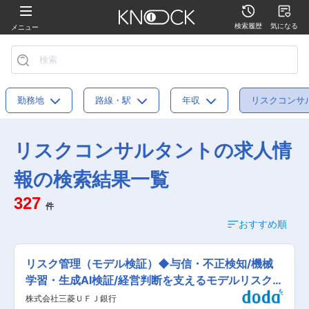
検索履歴
気になる
メニュー
勤務地
路線・駅
年収
リスクコンサ
リスクコンサルタントの求人情
報の検索結果一覧
327
件
おすすめ順
リスク管理（モデル検証）◆与信・不正検知/機械
学習・生成AI検証/経営判断を支えるモデルリスク管
理◆
株式会社三菱ＵＦＪ銀行