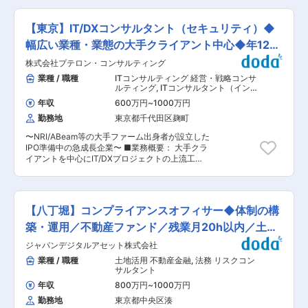
企画・開発・セキュリティに関するポリシーの制
の組織体制： センター長１名、20代〜50代のメ
にて、社会インフラ全般を対象にアセットマネジ
定 ・ポリシーに基づく各種アセスメントの実施
ンバー11名 12名の内訳は、中途採用：6名、新
メント業務全般に携わっていただきます。 ■業務
SMBCグループにおけるシステムリスク管理業務
【東京】IT/DXコンサルタント（セキュリティ）◆
卒：6名です。 変更の範囲：会社の定める業務
詳細 ・インフラ長寿命化・維持管理計画の作成 └
は社会インフラを支える重要な業務です。 社会的
（ただし出向を命じることがあり、その場合は出
道路、橋梁、トンネル、河川、港湾などの長寿命
幅広い業種・業態の大手クライアント中心◆年125
責任の大きな領域で新しい挑戦を行いたい方のご
向先の定める業務）
化計画・維持管理方針の策定 ・管理戦略・マネジ
応募をお待ちしております。 ■想定されるキャリ
休
株式会社プテロン・コンサルティング
メント手法の構築 └ 点検・診断・補修などのプロ
アパス： 将来的にはシステム統括部内でのマネジ
セス最適化、維持管理PDCAの仕組みづくり ・要
業種 / 職種
ITコンサルティング 経営・戦略コンサ
メント職や海外拠点含むSMBCグループ内他部署
素技術の検討 └ 管理水準の設定、劣化予測モデル
ルティング
,
ITコンサルタント（インフ
での企画関連の業務、トッププレイヤーを目指し
の作成、健全度評価手法の検討・高度化 ・データ
ラ） リスクコンサルタント
て専門性を磨く等のキャリアが展望できます ■魅
年収
600万円
~
1000万円
ベース・分析ツールの開発 └ 維持管理データベー
力： ・年齢に関わらず、若手にも裁量権を与え、
勤務地
東京都千代田区麹町
スの構築、インフラ点検・評価の分析ツール設
個々人の成長を重視します ・仕事を進める上での
計・開発 ■働く環境： （1）長期的に働き続けら
動きやすい体制面を踏まえ、効率性を重視します
〜NRI/ABeam等の大手ファーム出身者が設立した
れる環境 働きがいを感じながら、能力を100％発
・テレワークの活用、完全フリーアドレスを採用
IPO準備中の急成長企業〜 ■業務概要： 大手クラ
揮し成果をあげることができるよう、多様な働き
し、柔軟な働き方が可能です
イアントを中心にIT/DXプロジェクトの上流工程
方の推進・定着を強化。 （2）在宅勤務可（週に
や業務改革、プロジェクトマネジメントなど幅広
2〜3回程度） 在宅勤務、サテライトオフィスの
いコンサルティングをご担当いただきます。 ■業
他に、移動時間の有効活用を目的として、モバイ
務内容： ・クライアントの本質的な課題解決に向
ルワークを活用しています。 （3）時差出勤制度
けた提案活動 ・プロジェクトマネジメント ・ス
オフィスへの出社、テレワークを問わず、時差出
【八丁堀】コンプライアンスオフィサー◆体制の構
テークホルダーコミュニケーション ■ポジション
勤制度を取り入れています。社員は、始業時刻を
魅力： ・ワンプール制のため幅広い業種/業態の
築・運用／不動産ファンド／残業月20h以内／土日
5:00〜11:00の間で選択できます。 （4）ワーク
クライアントに携わることが可能 ・役職/役割に
ライフバランス 毎週水曜日はノー残業デーです。
祝休
ジャパンデジタルアセット株式会社
捉われない裁量の大きい挑戦が可能 ・デリバリー
同業他社にも働きかけを行い、年に2回の業界一
だけではなく会社作りにも携わることが可能 ■プ
業種 / 職種
土地活用 不動産金融
,
法務 リスクコン
斉ノー残業デーも主導しています。 ■企業魅力
ロジェクト事例： ◇業務改革（BPR）／業務可視
サルタント
国内外に貢献する業界シェアトップクラスの「技
化／DX推進 └不動産業界：入退室管理システム
術・知識集団」であり、68年以上の歴史を有する
年収
800万円
~
1000万円
更改PJにおける構想策定からRFP作成/ベンダー
土木・建築系総合コンサルタント業界のリーディ
勤務地
東京都中央区湊
選定/要件定義までの一貫したユーザー側PMO支
ングカンパニー。 都市・地域計画、環境、道路、