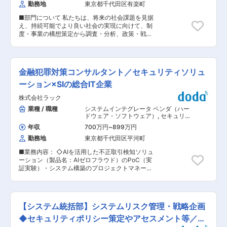
IT以外のリスク管理業務、業務部門側のIT/リスク
勤務地
東京都千代田区有楽町
Global Networkのノウハウと知識にフルアクセス
管理担当者などにチャレンジすることも可能で
できる環境が整っています。 また、今後データの
す。 変更の範囲：会社の定める業務
■部門について 私たちは、将来の社会課題を見据
分析、分析・計測ツールの開発、ツールを活用し
え、持続可能でより良い社会の実現に向けて、制
たコンサルティング業務・Proof of Conceptの実
度・事業の構想策定から調査・分析、政策・戦略
施といった業務の拡大を見込んでおり、IT及びデ
立案、実行支援までを一貫して担うコンサルティ
ジタルの知見や経験を持つ人材、もしくはそうい
ングチームです。パブリックセクターを中心に、
った分野に興味を持つ人材を広く求めています。
民間企業にもサービスを提供しています。今回
我々はこれらを総動員し、クライアントが規制当
は、「人」に関わる社会課題を扱うグループに
局・顧客・社会に対する説明責任を果たしつつ、
金融犯罪対策コンサルタント／セキュリティソリュ
て、コンサルタントを募集します。官公庁・自治
適切な業務体制・効率的なオペレーション等を実
体・企業・業界団体などを対象に、調査・分析、
ーション×SIの総合IT企業
現できるよう支援することに、誇りとやりがいを
政策・戦略立案、実行に向けた伴走支援を行いま
持って取り組んでいます。 ・候補者のご経験・強
株式会社ラック
す。複雑で一筋縄ではいかない課題に対して、知
み・希望を十分に理解したうえで、当部における
的好奇心をもって考え抜き、実行まで粘り強く取
業種 / 職種
システムインテグレータ ベンダ（ハー
ポジションを検討いたします。 ・当部には各分野
り組める方のご応募をお待ちしています。 ■業務
ドウェア・ソフトウェア）
,
セキュリテ
において経験豊富な専門家が多数在籍しています
内容 当事業部では豊富な経験と知識をもったプロ
ィコンサルタント・アナリスト リスク
ので、現在未経験の分野を希望される場合でも、
年収
700万円
~
899万円
コンサルタント
フェッショナルが、クライアントの長期的な価値
当該分野の専門家となるまで十分なサポートを行
勤務地
東京都千代田区平河町
創造を実証し、持続可能な社会の構築への実現に
います。 ・当部では業務に参画するメンバー各々
貢献しています。官公庁等公的機関における政策
の意見・主張を最大限取り入れつつ、最適なクラ
■業務内容： ◇AIを活用した不正取引検知ソリュ
立案支援など各種サービスを提供しており、科学
イアントサービスを追求しています。そのうえで
ーション（製品名：AIゼロフラウド）のPoC（実
技術・イノベーション政策や企業の研究開発戦略
デジタルリテラシーを備えた人材に対しては多く
証実験）・システム構築のプロジェクトマネージ
などをテーマに、政策立案・戦略構築支援から事
の期待を寄せており、自由な発想を歓迎していま
ャー ◇AIを活用した不正取引検知ソリューション
業支援まで行います。オープンサイエンス／イノ
すので、関連する業務経験や普段お持ちの課題認
（製品名：AIゼロフラウド）のお客様向け提案、
ベーションや科学と社会の交錯領域における多分
識等を最大限活用することができます。 変更の範
開発導入支援 ◇お客様が実施している金融犯罪対
野・多セクターの連携・融合に専門性を活かし、
囲：本文参照
策に対するコンサルティング ・お客様は金融機関
倫理的・長期的な視点を持って社会的な波及効果
【システム統括部】システムリスク管理・戦略企画
をはじめとする金融サービス事業者（○○Payな
を最大化します。 本募集では特に責任ある研究・
どの資金移動業者などを含む）になります。 ・お
◆セキュリティポリシー策定やアセスメント等／在
イノベーション領域に強い関心や経験をお持ちの
客様には直接サービスを提供する形が一般的です