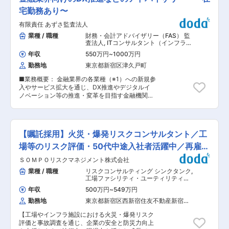
罪対策課における実務全般への参画 ◇疑わしい取
員のサポートのもと案件に参画。OJTに加え、未
引の分析・対応 ◇フィルタリング・モニタリング
宅勤務あり〜
経験者向けのコンサル業界・デリバリー研修を役
運用の補助 ◇金融犯罪被害防止に関する対応
職問わず実施します。立ち上がりまで伴走し、
有限責任 あずさ監査法人
【中期的】 ◇金融犯罪対策の高度化に向けた企
1on1を通じて成長・キャリアも継続的に支援しま
画・立案 ◇リスク評価書・有効性検証の高度化
業種 / 職種
財務・会計アドバイザリー（FAS） 監
す。 ■キャリアパス ・入社後はコンサル業界や
◇態勢高度化・運用改善の検討 ◇当局対応 ◇行
査法人
,
ITコンサルタント（インフラ）
デリバリ関連の個別研修を役職問わず実施し早期
内研修 ■当行について： 東北を中心とした地域
リスクコンサルタント
成果を支援します ・IT・ビジネス両面でのコンサ
年収
550万円
~
1000万円
経済を活性化させるために、法人や個人のお客様
ルティング経験を積み、スペシャリスト／ジェネ
勤務地
東京都新宿区津久戸町
の課題解決に取り組みます。事業成長のための融
ラリストいずれのキャリア形成も可能。社内ベン
資、金融商品提案、ビジネスマッチングなど、提
チャー制度を活用し、新規事業への挑戦もできま
■業務概要： 金融業界の各業種（※1）への新規参
供できるソリューションの幅はさまざま。お客様
す。 ■働き方 コンサル経験の長い幹部層が多
入やサービス拡大を通じ、DX推進やデジタルイ
からの満足度や信頼度をより一層高め、地域の活
く、長期就業できる会社を作りたいという思いか
ノベーション等の推進・変革を目指す金融機関・
性化を図ります。 ■当行のあゆみ： 七十七銀行
ら、WLBを整えて就業可能です。 ・年休123日、
事業者に対するアドバイザリー業務に携わってい
は、宮城県のリーディングバンクとして、1878年
土日祝休み ・所定労働7.5H、残業全社平均25時
ただきます。 - 免許・登録申請支援 -規制遵守態
（明治11年）の創業以来永きにわたり地域の皆さ
間程度 ・コーヒーメーカーや、炭酸飲料などフリ
勢（内部管理態勢、システムリスク管理態勢、
まと共に歩んでまいりました。1961年（昭和36
ーで飲めます ・月例の社内食事会や、映画鑑賞会
AML/CFT態勢等）の整備・高度化支援 - DX・イ
年）に経営の基本理念として制定し、現在も行動
【嘱託採用】火災・爆発リスクコンサルタント／工
など社内交流も活発です。 ・一部在宅可能案件あ
ノベーション推進に係る調査・助言（行政機関の
の規範として役職員に浸透している「行是」で
り 変更の範囲：会社の定める業務
入札案件含む） ※1：銀行、金商業、保険業、貸
場等のリスク評価・50代中途入社者活躍中／再雇用
は、「自己の利益と公共の利益との調和をはかり
金業、暗号資産交換業、資金移動業、金融サービ
ながら、地域社会に貢献する」旨を謳っていま
制度有
ＳＯＭＰＯリスクマネジメント株式会社
ス仲介業、電子決済等代行業等 ■金融アドバイザ
す。また、そのなかでも「奉仕の精神の高揚」を
リー事業部について 様々な業界の中でも特に金融
業種 / 職種
リスクコンサルティング シンクタンク
,
第一に掲げて、地域社会の繁栄のために奉仕する
機関の財務・会計領域は高度化・複雑化してお
工場ファシリティ・ユーティリティ
姿勢を説いています。 ■当行の方針： 当行では
り、これら部門やCFOに対してコンサルテーショ
（電気・空調衛生） リスクコンサルタ
お客さまのニーズに最適なソリューションでお応
年収
500万円
~
549万円
ント
ンを提供します。事業部には約200名程度が所属
えする「未来を切り拓くリーディングカンパニ
勤務地
東京都新宿区西新宿住友不動産新宿オ
しており、複数のチーム（サービスライン）に分
ー」を目指しています。その実現のために 1．顧
ークタワー（２８階）
かれてサービス提供を行っています。 ■あずさア
客満足度トップクラス戦略 2．生産性倍増戦略
【工場やインフラ施設における火災・爆発リスク
ドバイザリー部門の特徴 ・クライアントへの向き
3．地域成長戦略 4．企業文化改革戦略 を掲げて
評価と事故調査を通じ、企業の安全と防災力向上
合い方：監査法人としていかなる時も「公正・中