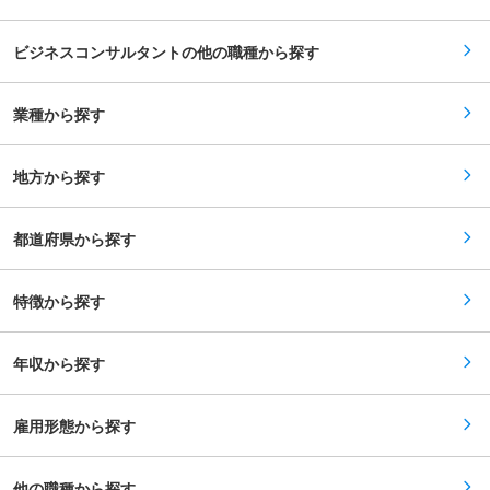
育児休業、復職サポート、産前産後休暇や育児休
がやりがいも大きいです。成果を挙げたときに大
業 ・短時間勤務制度 ・出張先への家族帯同、家
きな成長や達成感を実感できるお仕事です。 ◎社
族呼び寄せ ・子育て支援に関連する各種手当 ・
内でもクロスセルが積極的に行われいるため、メ
ビジネスコンサルタントの他の職種から探す
ベビーシッター補助制度 ・ファミリーデーの開
ンタルヘルス・フィジカルヘルスをはじめとした
催 等 ■当社・当グループの特徴： 当社は、日
ウェルビーイングに関する様々な知識が得られ、
本で5本の指に入る建設コンサルタントであるオ
キャリアの裾野が拡がっていきます。 変更の範
リエンタルコンサルタンツグループにおける海外
業種から探す
囲：会社の定める業務
開発事業の中核をになっております。 これまでア
ジア、アフリカ、ヨーロッパ、オセアニア、ラテ
ンアメリカなどの世界150ヶ国以上、3,000以上
地方から探す
のプロジェクトに従事してきた、世界トップレベ
ルのコンサルタントです。あらゆるタイプの開発
における、投資前調査、計画、設計、シミュレー
ション解析、入札支援、施工監理、運営管理など
都道府県から探す
の総合エンジニアリングサービスを提供するグロ
ーバルカンパニーとしてナンバーワン、オンリー
ワンを目指しています。 変更の範囲：会社の定め
特徴から探す
る業務
年収から探す
雇用形態から探す
他の職種から探す