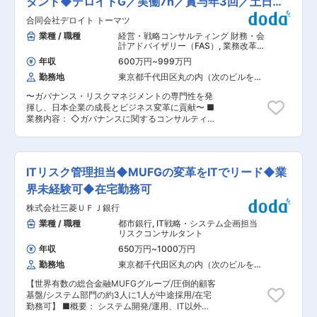
タント◆デロイトG／実働7h／賞与年3回／土日祝
頻度に差があります。必ずしもその限りではあり
ているデジタル・サードパーティリスクに関する
ませんが、ご家庭のご都合などを加味してアサイ
休み
合同会社デロイト トーマツ
法規制についても一早く対応する事で、当該分野
ンできますのでご安心ください。出張は基本的に
の希少な専門家としてのキャリアアップの機会が
業種 / 職種
経営・戦略コンサルティング 財務・会
は日帰りになります。 ・リモート：フルリモート
得られます。 ■業務内容： ◇内部統制DX、デジ
計アドバイザリー（FAS）
,
業務改革コ
可。ただし業務の必要に応じて出社は発生します
タルレギュレーション、サードパーティリスクに
ンサルタント（BPR） リスクコンサル
が、調整は一定可能です。 ■キャリアパス 同部
年収
600万円
~
999万円
タント
伴うリスクマネジメントコンサルティング 【例】
署でのキャリアステップはもちろん、ご自身の興
勤務地
東京都千代田区丸の内（次のビルを除
・デジタルを活用した内部統制・内部監査のDX
味や描きたいキャリアに合わせてグループ内での
く）
化（自動化、ペーパーレス化等） ・デジタルを活
異動も可能なため、多様なキャリアを築けます。
〜ガバナンス・リスクマネジメントの専門性を発
用したサプライチェーンリスク・サードパーティ
変更の範囲：会社の定める業務
揮し、日本企業の成長とビジネス変革に貢献〜 ■
リスク管理の高度化・効率化・DX化 ・新たなテ
業務内容： ◇ガバナンスに関するコンサルティン
クノロジー（RPA、AI等）の導入に伴う業務変革
グ ・ガバナンス高度化：品質不正、サステナビリ
とリスクへの対応 ・基幹システム刷新等の大規模
ティ、コンプライアンスに係るグループ全体のガ
システム導入に伴う業務変革とリスクへの対応 ・
バナンス設計と導入 ・コーポレートガバナンス：
デジタル規制（サイバーセキュリティ、プライバ
取締役会・監査役会の実効性評価、機関設計の構
シー、データ利活用、AI活用等） ・サイバーセ
ITリスク管理担当◆MUFGの変革をITでリード◆業
築 ・グループガバナンス：GHQ・RHQ構想策
キュリティデューデリジェンスの実施 ・リスクモ
定、組織・機能設計、権限・レポーティング設
界未経験可◆在宅勤務可
ニタリング等のリスク管理の高度化、自動化、省
計、各種規程類策定、モニタリング体制・手法の
力化に向けたDX対応 【支援実績例】 ・サイバー
株式会社三菱ＵＦＪ銀行
検討 ・M&Aガバナンス：ガバナンスDD、PMIに
セキュリティ法規制に対応する社内オペレーショ
おける組織・業務統合、権限方針・意思決定構造
業種 / 職種
都市銀行
,
IT戦略・システム企画担当
ンの再構築（規程整備、モニタリング機能、
の再設計 ◇内部統制／内部監査効率化・高度化に
リスクコンサルタント
BCP、内部監査など） ・M＆Aにおける買収先に
関するコンサルティング ・SOX新規導入・高度
対してサイバーセキュリDDの実施およびPMIの支
年収
650万円
~
1000万円
化：J-SOX／US-SOXの導入、高度化、効率化
援 ・グローバル企業へのサプライチェーンリス
勤務地
東京都千代田区丸の内（次のビルを除
・内部監査の高度化、効率化：テクノロジーを活
ク・サードパーティリスク管理(TPRM)の管理フ
く）
用した内部監査、内部監査の外部品質評価、海外
レームワーク設計や情報システムの導入や運用の
【世界有数の総合金融MUFGグループ/圧倒的顧客
子会社の業務監査コソース、テーマ監査実施 ・不
支援 ・リスクマネジメント高度化・効率化に資す
基盤/システム部門の約3人に1人が中途採用/在宅
正防止：企業不正・不祥事を防止するためのリス
る情報システム（GRCツール等）の企画・設計・
勤務可】 ■概要： システム開発/運用、IT以外の
ク識別と内部統制の高度化 ・業務変革：大規模シ
構築の支援 変更の範囲：会社の定める業務