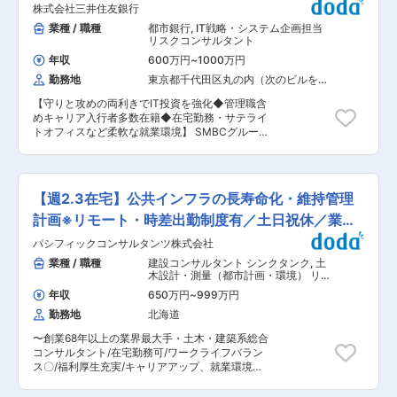
方を歓迎いたします。 ・政府の科学技術・イノベ
宅勤務可
株式会社三井住友銀行
（他社の下請けの立場ではありません）。 ■本ポ
ーション政策策定?援 −政策策定支援全般
ジションの魅力： ◎フィッシングを始め、様々な
業種 / 職種
都市銀行
,
IT戦略・システム企画担当
−研究公正・研究倫理、ELSI、科学技術と社会
詐欺による不正送金被害の対策など金融犯罪対策
リスクコンサルタント
−研究開発戦略・評価、研究データマネジメント
全般を対象としており、独自の調査・分析や外部
−パブリックエンゲージメント、科学コミュニ
年収
600万円
~
1000万円
組織・団体との連携によって最新の対策等を蓄積
ケーション 案件の詳細につきましてはご面談・ご
勤務地
東京都千代田区丸の内（次のビルを除
し、外部向けの情報発信を行います。 ◎コンサル
面接の中でもお伝えしますが、主に経済産業省や
く）
ティングやAIゼロフラウドの推進においては、金
文部科学省、国立研究開発法人日本医療研究開発
【守りと攻めの両利きでIT投資を強化◆管理職含
融機関を中心としたお客様と会話する機会も多
機構（AMED）等の公的機関のご支援をしており
めキャリア入行者多数在籍◆在宅勤務・サテライ
く、お客様との関係を構築することができます。
ます。 ■やりがい 我々のチームでは持続可能な
トオフィスなど柔軟な就業環境】 SMBCグループ
◎銀行出身のメンバーが多く在籍しており、ユー
より良い社会の構築を目指して、科学技術・イノ
では、金融サービスのデジタル化が今後の競争力
ザである金融機関の視点による物事の捉え方や考
ベーション政策や企業の研究開発戦略などをテー
を左右するという認識のもと積極的なIT投資を行
え方などの知見を得ることができます。 ◎デジタ
マに、政策立案・戦略構築支援から事業支援まで
っています。世界全体での潮流を上回る速度でデ
ルな金融サービスを狙った犯罪の急増が社会問題
行います。 オープンサイエンス／イノベーション
ジタル化を進めるにあたり、サイバー攻撃や障害
化していますが、「金融犯罪被害ゼロ」に向けた
【週2.3在宅】公共インフラの長寿命化・維持管理
や科学と社会の交錯領域における多分野・多セク
といったシステムにかかるリスクはこれまで以上
活動を通じて社会貢献を実感することができま
ターの連携・融合に専門性を活かし、倫理的・長
に高まっています。このような状況下、メガバン
計画※リモート・時差出勤制度有／土日祝休／業界
す。 ■部門について： 私達「金融犯罪対策セン
期的な視点を持って社会的な波及効果を最大化す
クを抱える日本最大級の総合金融グループとして
ター」は、国内の金融犯罪被害をゼロにしたいと
最大手
ることに貢献します。 変更の範囲：会社の定める
パシフィックコンサルタンツ株式会社
日本を含む世界経済のインフラを支えるSMBCグ
の強い思いにより、2021年の設立以降、様々な活
業務
ループのシステムには、最高水準の信頼性・可用
業種 / 職種
建設コンサルタント シンクタンク
,
土
動を行っています。 ・金融機関のインターネット
性・耐障害性等が求められています。また、G-
木設計・測量（都市計画・環境） リス
バンキングのセキュリティ対策等に対するコンサ
SIFIs（グローバルなシステム上重要な金融機関）
クコンサルタント
ルティング ・金融犯罪被害を未然に防ぐためのソ
年収
650万円
~
999万円
に指定される中、国際的な金融システムの安定に
リューションの提案・導入支援 （特に、近年増加
勤務地
北海道
も貢献する使命があります。当求人では、その使
している金融犯罪の対策として、AIを活用した不
命を果たすためにともに挑戦していただける方を
正検知ソリューション”AIゼロフラウド”を自社開
〜創業68年以上の業界最大手・土木・建築系総合
募集しています。 ■業務内容、案件例 具体的に
発しており、銀行を中心とした金融機関からも強
コンサルタント/在宅勤務可/ワークライフバラン
は以下の業務を担当いただきます。【変更の範
い興味・関心を頂いています） ・金融犯罪対策の
ス〇/福利厚生充実/キャリアアップ、就業環境改
囲：当行の定める業務】 ・システムリスク管理の
調査・分析、外部組織・団体との連携による最新
善が見込める魅力案件〜 ■業務内容： 業界最大
高度化に向けた戦略企画・推進・管理 ・システム
の対策情報等の収集 ・外部向け情報発信 ■部署
手・土木・建築系総合コンサルタントである当社