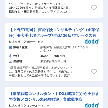
援 ◇IT戦略策定 └SIer：全社マーケティング組織
鉄道、河川、上下水道、港湾、空港、建築、福
〜コンプライアンスオフィサーとしてキャリア
立ち上げを背景とした、CRM/MA/SFA導入を含
祉、情報、PFI、NPM、防災等の社会資本整備、
UP／2026年設立の新規法人／年間休日124日／
む約2,000人月のマーケティング基盤構築プロジ
維持管理に、卓越した技術と柔軟な頭脳をもって
転勤なし〜 ■業務概要： コンプライアンスオフ
ェクトのPMO支援 ◇システム計画／要件定義支
応え、日本経済の発展に伴い多くのプロジェクト
ィサー（候補）として、不動産アセットマネジメ
援 └物流業界：WMS標準化に向けたグランドデ
に携わってきました。 変更の範囲：本文参照
ントに関するコンプライアンス業務の他、事業全
ザイン策定/要件定義および中長期IT予算計画策定
体のリスクマネジメント業務等を行っていただき
を含む統括PMO支援 ◇PM（プロジェクトマネジ
ます。 ※責任者としてコンプライアンス体制の構
メント） └海運業界：SAP S/4HANAへの大規模
【上野/在宅可】損害保険コンサルティング（企業保
築・運用をお任せいたします。 ■業務詳細： ◇
基幹システムリプレースPJにおける、多様なステ
金融商品取引法等に基づく法令遵守指導に関する
険）◆大手上場グループ/年休126日/フレックス有
ークホルダーを横断した進捗/課題/リスク管理の
業務 ◇ファンド組成に関わる契約書等のリーガル
PMO支援 ◇AI／自動化（RPA等）／メタバース
株式会社日立保険サービス
チェック ◇不動産の開発、売買、賃貸、管理、そ
導入支援 └通信業界：メタバースを活用した次世
の他の事業に係るリスク管理業務 ◇当局（金融庁
業種 / 職種
損害保険
,
金融法人営業 リスクコンサ
代コミュニケーション基盤のR&D/事業実装PJに
／国土交通省／関東財務局）への届出・報告業務
ルタント
おける、開発体制立て直しフェーズからのPMO支
◇社内規程等の整備業務 ■配属先について： コ
援 ◇クラウド導入／クラウド移行支援 └金融業
年収
450万円
~
799万円
ンプライアンス部 ■求人魅力： ◎三田証券の不動
界：DX推進を背景としたID基盤開発PJにて、複
勤務地
東京都台東区東上野
産証券化事業部を切り出して設立された新会社
数スクラムを横断する全体PMOとして体制構築/
で、立ち上げフェーズのコンプラ体制構築に関わ
品質管理/PM代行を担当 ◇セキュリティ／リスク
<業界経験不問・第二新卒歓迎／本ポジションで
れます。 ◎投資運用業ライセンス取得に向けた準
管理 └海運業界：Microsoft 365 E5（EDR）のグ
は、保険業界での営業経験を活かし、将来的には
備〜運用フェーズまで、幅広く関与できます。 ■
ループ展開PJにおいて、主幹部門/子会社/導入ベ
中核人材としての活躍を期待しています。充実し
当社の事業内容： ◇不動産ファンドの組成、運用
ンダーを横断したPM/PMO支援を担当 変更の範
た研修体制のもと、専門性と提案力を着実に磨く
・金融商品取引法に規定する投資運用業 ・金融商
囲：会社の定める業務
ことが可能です> ■概要： 法人顧客のリスクに応
品取引法に規定する投資助言・代理業 ・金融商品
じた損害保険の提案から導入、その後のフォロー
取引法に規定する第一種金融商品取引業 変更の範
までを担うポジションです。日立グループ内外の
囲：会社の定める業務
【事業戦略コンサルタント】DX戦略策定から実行ま
法人顧客に対し、コンサルティブな営業スタイル
で保険提案を行っていただきます。 ■職務内容：
で支援／コンサル未経験歓迎／育成環境◎
企業の経営活動におけるさまざまなリスクを分析
株式会社日立コンサルティング
し、最適な保険プログラムを構築・提案します。