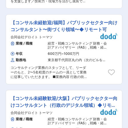
います。顧客満足度トップクラス戦略としてはコ
を支援します／技術力・現場力を活かし成長でき
立」な立場を堅持し、資本市場のインフラの一部
ンサルティングとデジタルによる地域金融機関な
る環境】 ■業務概要 当社は、主に化学・半導
としての役割を担っています。短期的な成果や自
らではのサービスの提供により、競合他社を寄せ
体・産業機械・自動車工場、発電所やインフラ、
社の規模拡大を目指すのではなく、常にクライア
付けない圧倒的なカスタマー・エクスペリエンス
ホテル・病院・学校等の施設を対象に、火災・爆
ントに誠実に向き合うことを目指しています。 ・
を提供していきます。生産性倍増戦略としては、
発リスクの評価、現地調査、リスク低減策の提
キャリア：特定の領域の専門性をもってコンサル
【コンサル未経歓迎/福岡】パブリックセクター向け
事務プロセスの改善、非対面取引の拡充を実施
案、事故原因調査および再発防止策のレポート作
タントとして活躍したい方はもちろん、まずは将
し、顧客・地域の期待に応え続けられる筋肉質な
成等のコンサルティング業務を担います。保険設
コンサルタント〜街づくり領域〜◆リモート可
来のキャリアの選択肢を広げるために専門性を高
企業グループへ進んでいきます。 変更の範囲：会
計や引受判断に関わるエンジニアリングサポート
めたい方、独立を目指す方等、様々なバックグラ
社の定める業務
合同会社デロイト トーマツ
も行います。 ■業務詳細 ・お客様施設を訪問
ウンド・キャリア目標を持った方が働いていま
し、防火管理上の課題抽出やリスクの洗い出し、
業種 / 職種
経営・戦略コンサルティング 財務・会
す。それぞれに合った目標・働き方で安心して働
改善提案を行います。 ・防災設備や運用状況、規
計アドバイザリー（FAS）
,
戦略・経営
けるよう、キャリア相談やアサイン等も丁寧に進
則の順守状況を確認し、詳細なレポートを作成し
コンサルタント リスクコンサルタント
めています。 ■研修 従来からコンサルタントと
年収
600万円
~
1000万円
ます。 ・損害保険ジャパンの保険引受審査に用い
して経験がない方も多く異動・採用で受け入れて
勤務地
東京都千代田区丸の内（次のビルを除
るリスク評価やPML（予想最大損害額）算出も担
おりますので、安心して入所いただくことができ
く）
当。 ・保険事故発生時は、原因調査・再発防止策
ます。OJTはもちろん、プロフェッショナル人材
コンサルティング業務のスタッフとして、リーダ
の提案、損害鑑定レポートの作成を行います。 ・
の育成をミッションとした「PDC」という組織の
ーのもと、2〜5名程度のチームの一員として業務
事故情報や新技術を活用し、事故防止コンサルテ
もとソフトスキル・ハードスキル・専門スキル等
に従事していただきます。 ■業務内容 行政の街
ィングの提供・新サービスの開発にも携われま
様々な観点からの育成プログラムの作成・提供を
づくり領域をメインにパブリックセクター（中央
す。 ■扱うサービス 事故情報活用型のリスク評
行っております。 ■働き方 現状は週１〜２日程
省庁、地方自治体、独立行政法人、認可法人、民
価・防災コンサルティング／事故原因調査・再発
度のリモートワークを実施しています（変動の場
間企業等）における公共政策を担当いただきま
防止／保険設計支援等 ■組織構成 リスクエンジ
合あり）。また法人を挙げてダイバーシティ推進
す。 地元企業や地方自治体、地域住民、アカデミ
ニアリング部プロパティグループ（約10名／20
【コンサル未経験歓迎/大阪】パブリックセクター向
にも取り組んでおり、女性管理職比率の向上や育
アなど多様なステークホルダーのハブ役としてプ
代〜60代、全員中途入社） ■業務の魅力 現場経
産休からの復職のサポート、時短勤務等にも積極
ロジェクトを進めます。具体的には、議論の取り
けコンサルタント（行政のデジタル領域）◆リモー
験や技術力を活かし、社会インフラや産業の安
的に取り組んでいます。 変更の範囲：全ての業務
まとめや必要あ資料や事例のリサーチ、資料作成
全・防災に貢献。専門性を高められます。 ■教育
ト可
への配置転換あり
合同会社デロイト トーマツ
などです。 ■サービス概要 ・パブリックセクタ
体制 社内研修、OJT、資格取得支援制度あり。未
ーにおける公共政策（地方創生及び都市政策、地
業種 / 職種
経営・戦略コンサルティング 財務・会
経験領域も段階的に習得可能です。 ■就業環境
域産業振興等）に関連するアドバイザリーサービ
計アドバイザリー（FAS）
,
戦略・経営
フレックス・在宅勤務・36協定順守／月2〜4件
ス ・会計士と協力した事業・資金調達スキームの
コンサルタント リスクコンサルタント