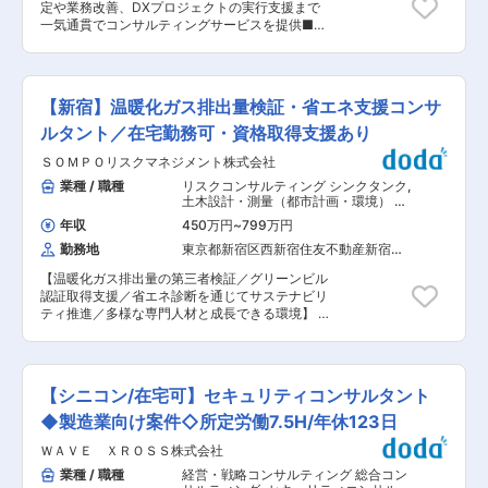
定や業務改善、DXプロジェクトの実行支援まで
のプロ人材が、国内外の関係部署や金融当局等と
一気通貫でコンサルティングサービスを提供■□
も幅広く連携しながら、グループ横断的に各リス
■配属先について： ◎セキュリティコンサルティ
ク管理に係る制度の企画や運用を担います。
ング事業部：20名程度在籍 日系製造業を中心に
■「成長と挑戦」をサポートする環境： 自律的な
大企業の顧客向け支援を多く行っており、重要な
成長をサポートするため、自己啓発支援制度や資
経営課題の一つである情報セキュリティリスクへ
格取得支援制度も充実しており、それぞれの成長
【新宿】温暖化ガス排出量検証・省エネ支援コンサ
の対応を通じ、顧客のビジネスの発展に寄与して
ステージに応じたさまざまなプログラムを活用す
います。 ■業務概要 ・情報セキュリティ関連の
ルタント／在宅勤務可・資格取得支援あり
ることができます。行員一人ひとりのやりたいこ
担当プロジェクトのマネジメント ・チームメンバ
とを後押しする制度として、自分自身の興味・関
ＳＯＭＰＯリスクマネジメント株式会社
ーの育成 ・担当アカウント／プロジェクトの営業
心を知るためのさまざまなキャリア研修を行うな
活動（リニューアルおよびアップセル／クロスセ
業種 / 職種
リスクコンサルティング シンクタンク
,
ど、その他多数の支援制度を用意しています。 ■
ル） ・新規アカウントの開拓 【想定プロジェク
土木設計・測量（都市計画・環境） リ
当行の魅力： MUFGグループの証券や信託銀行等
ト】 1. セキュリティアセスメントおよびロード
スクコンサルタント
の全機能を用いた総合金融サービスの提供によ
年収
450万円
~
799万円
マップ策定支援 2. セキュリティポリシー策定支
り、お客様の様々なニーズに応えることが可能で
勤務地
東京都新宿区西新宿住友不動産新宿オ
援 3. セキュリティ教育実行支援 4. セキュリ
す。富裕層顧客基盤120万人、非上場オーナー企
ークタワー（２８階）
ティCSIRT構築支援 5. セキュリティソリューシ
業数5万社、オーナー系上場企業数1,200社という
【温暖化ガス排出量の第三者検証／グリーンビル
ョン導入・運用支援 6. セキュリティプロジェク
MUFGの圧倒的顧客基盤を踏まえ、これまで以上
認証取得支援／省エネ診断を通じてサステナビリ
トPMO 【プロジェクト体制】 すべてのプロジェ
に銀信証の連携を深めております。 変更の範囲：
ティ推進／多様な専門人材と成長できる環境】 ■
クトにおいて必ず複数名でチームを編成し、顧客
会社の定める業務
業務概要 当社サステナビリティコンサルティング
の課題解決に取り組みます。 単独でプロジェクト
部の環境建築グループにて、企業が所有・運営す
に参画することはなく、プロジェクトマネージャ
る建造物や施設に対し、温室効果ガス排出量の第
ーや既存社員のサポートのもとで業務を遂行して
三者検証やグリーンビル認証取得、省エネ診断な
いただきます。 ■入社後の流れ： 入社後は既存
【シニコン/在宅可】セキュリティコンサルタント
どを実施し、クライアントの脱炭素・環境対応強
社員のサポートのもと案件に参画。OJTに加え、
化をエンジニアリングの視点から支援します。 ■
◆製造業向け案件◇所定労働7.5H/年休123日
未経験者向けのコンサル業界・デリバリー研修を
業務詳細 ・クライアントの温暖化ガス排出量に関
役職問わず実施します。立ち上がりまで伴走し、
ＷＡＶＥ ＸＲＯＳＳ株式会社
する第三者機関としての検証（例：東京都キャッ
1on1を通じて成長・キャリアも継続的に支援しま
プ&トレード制度等の登録検証機関業務）や、各
業種 / 職種
経営・戦略コンサルティング 総合コン
す。 ■キャリアパス ・入社後はコンサル業界や
種自治体条例に基づく届出書類作成支援を担当し