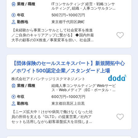
既存顧客のフォローが中心です。 <主な職務内容
業種 / 職種
ITコンサルティング 経営・戦略コンサ
> ・法人顧客への損害保険の提案営業 ・顧客の事
ルティング
,
組織・人事コンサルタント
業内容・リスク状況を踏まえた保険設計・見積対
リスクコンサルタント
年収
500万円
~
1000万円
応 ・保険会社との条件交渉・調整 ・保険契約の
勤務地
東京都千代田区麹町
更改対応、事故発生時のフォローアップ ・チーム
での大型案件対応（主な業界：製造、物流、イン
【未経験から事業コンサルとして社会変革を推進
フラ等） ※新規アプローチ先はチーム内でターゲ
／ご自身のキャリアアップに繋がる】 ◆国内外最
ット先を選定し、戦略的にアプローチを行いま
大手の顧客のDX推進／事業変革を担い、社会課
す。 ■研修体制 ・若手層の中途入社者について
題解決に繋がる ◆IT経験を活かしながら、課題解
は、損害保険業界未経験でも段階的に業務習得で
決力やロジカルシンキングを身に着けることが可
きるよう、OJTと集合研修を組み合わせて丁寧に
能 ◆充実した研修と日系大手のカルチャーで長期
育成しています。 ・また、保険募集人資格（損
活躍を期待する社風／体制 ◆若手未経験からのキ
保・生保）やFPなどの資格取得支援制度、e-
【団体保険のセールスエキスパート】新規開拓中心
ャリアチェンジ事例多数・コンサルタントとして
learningによる学習支援もあり、専門性の習得を
成長 当社の事業戦略コンサルタントを募集しま
／ホワイト500認定企業／スタンダード上場
全面的にサポートします。 ■魅力点： ・当社で
す。 日立グループが培った社会イノベーションの
は、日立グループ各社をはじめとする法人企業に
株式会社アドバンテッジリスクマネジメント
構想力と、OT(Operational Technology)×IT×ア
対し、保険を通じたリスクソリューションを提供
セットの強みを活かし、 DX戦略立案から実行・
業種 / 職種
組織人事コンサルティング Webサービ
しています。顧客の事業や経営課題を踏まえてリ
定着までを一気通貫でご支援いただきます。社外
ス・Webメディア（EC・ポータル・ソ
スクを分析し、最適な保険プランを設計・提案す
の視点でDXプロジェクトを俯瞰しつつ、クライ
ーシャル）
,
金融法人営業 リスクコン
る、コンサルティブな営業スタイルが特徴です。
年収
600万円
~
1000万円
サルタント
アントの内製では実現できないスピードと品質で
・また、フレックスタイム制や在宅勤務制度を活
勤務地
東京都目黒区上目黒
実行をドライブし、クライアントの変革を最後の
用でき、年間休日126日、有給休暇の計画取得も
成果創出まで導く役割となります。 具体的には、
奨励されており、ライフステージに応じた柔軟な
【ニーズ拡大中！けがや病気で働けなくなった社
「経営戦略・ビジョンと整合をとった、事業KPI
働き方が可能です。 ■当社について 当社は、日
員の所得を支える『GLTD』の提案営業／社内ア
策定・モニタリング」、「データドリブンでDX
立グループの保険代理店として、損害保険・生命
セットも活用しながら顧客基盤拡大を目指しま
の現場課題を可視化、解決に向けた意思決定デザ
保険の総合代理業務を中心に、グループ内外の法
す】 ■提案する商品「GLTD」： 団体長期障害所
イン」などをクライアント伴走型でリードいただ
人・個人のお客様に向けて、最適な保険ソリュー
得補償保険のことを指します。 「病気やケガで働
きます。 ■プロジェクト例： ・労働人口減少に
ションを提供しています。近年はデジタル技術の
けなくなった時の失われた所得を補償する」保険