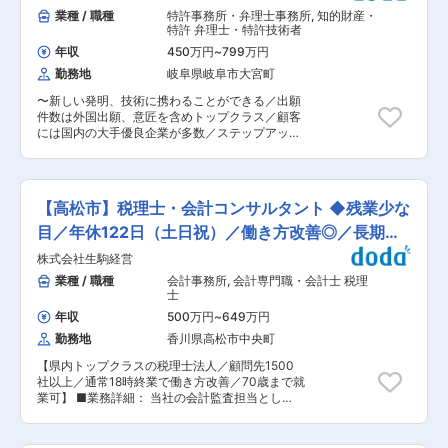
業の企業価値向上に取り組んでいます。単なる個
作成及び届出 ・労務に係る各種契約書の作成・確
業種 / 職種
特許事務所・弁理士事務所
,
知的財産・
社支援に留まらず、お客様の業績改善を伴走し、
認、等 ・上記に付随する業務 【変更の範囲：会
特許 弁理士・特許技術者
ともに成長する醍醐味を味わいませんか。監査法
社の定める業務】 ■組織環境： 労務チーム 3名
人・コンサル(アシスタント含む)経験者や会計・
年収
450万円
~
799万円
（男性1名、女性2名） ※全体50名の体制で、うち
税務の知見のある方、IoT支援実績のある方、計
勤務地
岐阜県岐阜市大宮町
9割が女性です。子育て中の方等フレックスや在
数感覚(思考)に強みのある方を特に募集しており
宅勤務を積極的に活用しながらスキルを活かして
ます。全国津々浦々の中小企業向け経営改善支援
〜新しい発明、技術に携わることができる／出願
フレキシブルに働く環境があります。 ■当社概
への熱意をともに届けましょう。全国展開のため
件数は外国出願、意匠を含めトップクラス／顧客
要： 世界5大会計事務所ネットワークのひとつ
出張は多いですが、在宅勤務を積極的に推進し、
には国内の大手優良企業が多数／ステップアップ
BDOインターナショナルに加盟し、日本企業の海
ワークライフバランスには特に留意しています。
やキャリアアップも可能〜 ■業務内容： 国内外
外進出や外国企業の日本進出を総合的にサポート
変更の範囲：会社の定める業務
への特許出願代理業務の補助を行います。また、
する当法人。国際税務に強い税理士法人として、
英語力のある方は、外国案件でもご活躍いただけ
グローバルネットワークを活用できることが強み
ます。 ■業務詳細： 発明者様や知的財産部担当
のひとつ。案件は増えており、また他事務所との
【高松市】税理士・会計コンサルタント ◆残業少な
者様との面談を通じて発明を把握し、従来技術と
合併による札幌事務所の開所など事業・組織とも
の差異、製品開発の動向、想定される他社の回避
目／年休122日（土日祝）／働き方改善◎／長期就
に拡大中です。
技術等を踏まえて、権利化の方針を決定します。
業可
株式会社生駒経営
そして、特許庁に提出するための出願書類の作成
補助を行います。さらに、特許庁から特許できな
業種 / 職種
会計事務所
,
会計専門職・会計士 税理
い旨の通知が届いたときは、出願書類に修正を加
士
える、近年の特許権に関する判例を踏まえて審査
年収
500万円
~
649万円
官の論理構成の誤り指摘する等により、お客様の
勤務地
香川県高松市中央町
製品が特許権によって保護されるよう権利化に向
けての中間処理業務の補助を行います。 ■魅力：
【県内トップクラスの税理士法人／顧問先1500
◇新しい技術や発明に携わることができる 主な仕
社以上／通常18時終業で働き方改善／70歳まで就
事のひとつが、独自技術の特許権を取得するサポ
業可】 ■業務詳細： 当社の会計監査担当とし
ート。特許権とは、世の中の技術を進歩させる発
て、お客様の会社に訪問し、監査業務および月次
明の権利化であり、まさに技術の最先端です。 新
試算表や決算書などの作成をお任せします。また
しい技術に触れたい！色んなジャンルにチャレン
監査に付随したコンサルティング業務※もありま