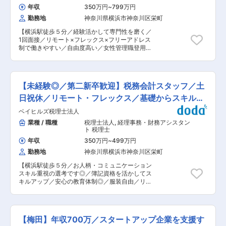
摘する等により、お客様の製品が特許権によって
海外からの紹介案件が増えており、組織強化のた
年収
350万円
~
799万円
保護されるように、権利化に向けての最終作業を
めの増員です。
勤務地
神奈川県横浜市神奈川区栄町
行います。 また、明細書作成業務の他に、企業で
のリエゾン活動、鑑定、審判等の対応を行いま
【横浜駅徒歩５分／経験活かして専門性を磨く／
す。 英語力のある方は、外国案件でもご活躍いた
1回面接／リモート×フレックス×フリーアドレス
だけます。 ■魅力： ◇新しい技術や発明に携わ
制で働きやすい／自由度高い／女性管理職登用実
ることができる 主な仕事のひとつが、独自技術の
績あり】 ■業務概要： 税務会計（法人監査担
特許権を取得するサポート。特許権とは、世の中
当）として、巡回監査から決算、申告書作成まで
の技術を進歩させる発明の権利化であり、まさに
をお任せします。顧問先は専任担当制で、裁量権
技術の最先端です。 扱うのは、お客様の社内でも
大きくやりがいのある仕事です。 ■仕事内容：
トップシークレットである最先端技術ばかり。 新
【未経験◎／第二新卒歓迎】税務会計スタッフ／土
・顧問先巡回監査（20社〜30社を担当） ・会計
しい技術に触れたい！色んなジャンルにチャレン
データ確認、修正 ・税務申告書等作成 ・その他
日祝休／リモート・フレックス／基礎からスキルが
ジしたいという方にはぴったりです。 ◇長く働き
税理士補助業務 【使用する会計・申告ソフト等】
やすい環境と福利厚生 土日祝日休みの完全週休二
身につく
ベイヒルズ税理士法人
CASH RADAR、freee、MF、達人、STEAMED、
日制で年間休日125日、残業も月に20〜30時間程
Manageboard ■業務の特徴： ・freee、マネーフ
業種 / 職種
税理士法人
,
経理事務・財務アシスタン
度、有給は1時間単位で取得可能、有給取得率も
ォワード、CASH RADARなど、最新クラウド会
ト 税理士
70％以上と高くプライベートとも両立しながら働
計システムを導入し、業務効率化を推進していま
きやすい環境が整っています。様々な福利厚生や
年収
350万円
~
499万円
す 。 ・相続税申告は年間300件以上の実績があ
成長支援などもあり、経験や知識を活かしながら
勤務地
神奈川県横浜市神奈川区栄町
り、事前対策から申告までトータルで対応可能で
長く働ける環境があります。 2017年には「岐阜
す 。 ・税務・会計・経営支援を通じて中小・中
県ワーク・ライフ・バランス推進エクセレント企
【横浜駅徒歩５分／お人柄・コミュニケーション
堅企業の成長と安定経営に貢献しています。監査
業」、2024年には「厚生労働省くるみん」や
スキル重視の選考です◎／簿記資格を活かしてス
課、資産税課、経営支援課（MAS）、FP課、社
「健康経営優良法人2024」に認定されました。
キルアップ／安心の教育体制◎／服装自由／リモ
労士事務所など、専門分野ごとにプロフェッショ
◇◇国内の大手優良企業の顧客多数 本社が岐阜
ート×フレックス×フリーアドレス制で働きやすく
ナルが在籍しており、幅広いソリューションで顧
県ということもあり東海圏にあるため、自動車関
自由度高い／女性管理職登用実績あり】 【未経験
客の期待に応えることができます。 ■社風： 明
係の顧客が多く、サービス品質の向上と業務の徹
からチャレンジOK】未経験からスタートして、
るくコミュニケーションが活発な職場です。チャ
底した効率化に取り組んでいることから厚い信頼
少しずつ仕事の幅を広げながら会計のプロを目指
ットツールなどもあり、社員同士の会話も多く、
【梅田】年収700万／スタートアップ企業を支援す
をいただき、平均継続取引年数は21.5年です。 変
せる環境です 【働き方改善×安定キャリア】フレ
わからないことは気軽に聞ける風通しのよい環境