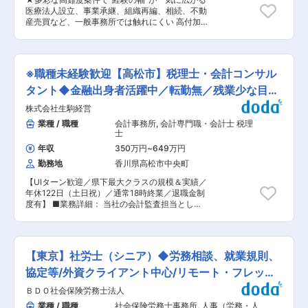
用環境:MS Office、QuickBooks、SAP、
医療法人設立、事業承継、組織再編、相続、不動
NetSuite、Xeroなど 【変更の範囲：会社の定め
産売買など、一般事務所では触れにくい 高付加価
る業務】 ■配属部署： 外資系クライアントの日
値領域の案件が中心。質の高い依頼が自然と集ま
本法人を中心に、税務・会計業務のアウトソーシ
るため、経験者ほどスキルを伸ばしやすい環境で
ングやセレクタリーサービスを中心に担当。25名
す。 ★ワンストップ体制で“司法書士以上”の価値
ほどのメンバーが在籍。パートナー・マネージャ
が発揮できる 税理士・会計士・社労士・行政書士
ー・シニアスタッフ・グローバルデスクと、多数
※職種未経験歓迎【高松市】税理士・会計コンサル
が在籍し、グループ全体で経営を支援。 経営判
のスタッフが活躍中です。 ■働き方： 近年フレ
断・M&A・相続対策など深いレイヤーに踏み込め
タント◆金融出身者活躍中／転勤無／残業少な目／
ックス制度の導入もはじめ、昨年比10%以上の残
るのが最大の特徴。 「登記をこなすだけの仕事か
業時間の削減に成功しています。有給取得率も高
働き方◎
株式会社生駒経営
ら脱したい」方に最適です。 ★働きやすさと成長
く、資格取得を目指しつつ就業することも可能で
支援が両立 勤務時間選択制度、残業10〜25h・21
業種 / 職種
会計事務所
,
会計専門職・会計士 税理
す。 ■募集背景： 国際税務に強い税理士法人と
時以降は禁止、年休120日。 司法書士会費負担・
士
して、日本企業の海外進出や外国企業の日本進出
外部研修補助・特別休暇制度など、経験者の成長
を総合的にサポートする当法人。グローバルネッ
年収
350万円
~
649万円
に本気で投資する体制があります。 ■業務概要：
トワークを活用できることが強みの一つで、海外
勤務地
香川県高松市中央町
当社グループ内で司法書士として、医療法人や事
からの紹介案件が増えています。 当法人がさらな
業承継を経ている企業など多様なクライアントに
る成長を遂げるためには、組織体制の強化が必
【UIターン歓迎／県下最大クラスの規模＆実績／
対する登記業務全般を担当します。優良企業案件
要。そこで今回、新たに外資クライアントをメイ
年休122日（土日祝）／通常18時終業／退職金制
が多く、相続対策やM＆A支援、不動産登記など
ンにもつAccountingチームの中で、即戦力として
度有】 ■業務詳細： 当社の会計監査担当とし
様々な分野の案件に携われるポジションです。グ
活躍していただけるマネージャーポジションを増
て、お客様の会社に訪問し、監査業務および月次
ループ内不動産会社設立に伴い不動産登記案件も
員します。 変更の範囲：本文参照
試算表や決算書などの作成をお任せします。また
今後増加します。 ■業務詳細： ・会社設立や医
監査に付随したコンサルティング業務※もありま
療法人設立に伴う登記申請 ・役員改選や資産総額
す。 ※新規開拓、M＆A仲介、不動産紹介、事業
変更時の登記 ・相続発生時の不動産所有権移転登
【東京】社労士（シニア）◆労務相談、就業規則、
再生、事業承継、リスクマネジメントなど多岐に
記 ・合併、分割など各種組織再編に関する登記
わたります。 ■業務の特徴： 1人当たり20〜23
協定等/外資クライアント中心/リモート・フレック
・不動産登記全般 ※税務担当者からの案件引継ぎ
社程度を担当し、多い日で1日2〜3件を訪問。業
が中心で新規開拓はほとんどありません。 ■扱う
ス可
ＢＤＯ社会保険労務士法人
務エリアは四国４県、岡山県南部等となり、社用
サービス： 法人設立、組織再編、相続・M&A、
車（AT）にて移動します。また、生命保険の契約
業種 / 職種
社会保険労務士事務所
,
人事（労務・人
不動産登記など司法書士業務全般 ■組織構成：