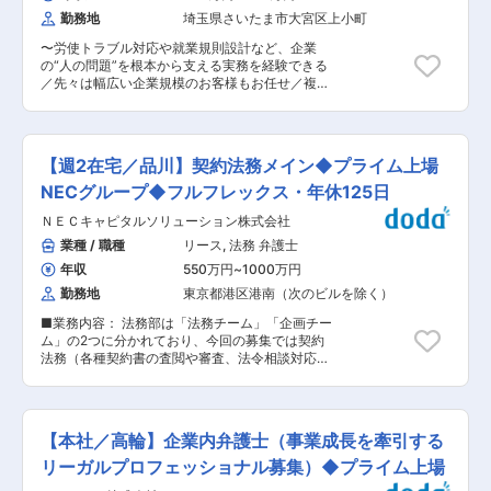
ご用意します。幅の広い業務を行っている部署で
かえる環境を整えております。 ■キャリアパス
勤務地
埼玉県さいたま市大宮区上小町
すので、いろいろな経験を積んでいただけます。
・チームリーダー ・営業 ・採用 ・教育 ・拠点長
■特徴/魅力 クライアントの近くで寄り添う主治
など税務コンサルタントとしてのお仕事以外にも
〜労使トラブル対応や就業規則設計など、企業
医としての立場で、法人税の申告業務だけでな
「やりたいこと」を尊重してキャリアアップが可
の“人の問題”を根本から支える実務を経験できる
く、様々な側面からクライアントをサポートして
能です！今後新たに拠点展開も考えておりますの
／先々は幅広い企業規模のお客様もお任せ／複数
いただきます。 組織再編、経営承継サポート、個
で、新たなポジションができることも！ ■働き方
企業に入り込めることがやりがいの方にピッタリ
人資産税等の幅広い税務アドバイスを通じて、ク
・年休125日 ・有給取得率80％以上！ ・月残業
／客先訪問ほぼなし／チーム体制でスキルが磨か
ライアントの良き相談相手になることを目指して
20時間程度、繁忙期は40時間程度 ・産休、育休
れ成長できる〜 ■求人ポイント： ・時短勤務相
いただきます。 また、デロイト トーマツグルー
取得実績あり ・ノートPC貸与 ・デュアルディス
談可能、稼働時間で最大限パフォーマンスを発揮
プ内の公認会計士、コンサルタント等の多様な専
【週2在宅／品川】契約法務メイン◆プライム上場
プレイ（全員にモニター2つ貸与） 変更の範囲：
してください ・社長の実績から数千名規模の企業
門家と連携して業務提供する機会も多くありま
会社の定める業務
案件あり ・手続き業務だけでは物足りない方にも
NECグループ◆フルフレックス・年休125日
す。 クライアントは、ベンチャー企業から上場企
更なる成長環境あり ■業務内容： 社会保険労務
業まで規模も業種も様々で、クライアントの成長
ＮＥＣキャピタルソリューション株式会社
士の業務全般をお任せします。 お客様の良きパー
をサポートすることで、クライアントとともに成
トナーとして企業活動に貢献していただきます。
業種 / 職種
リース
,
法務 弁護士
長できる、経営者から頼られるパートナーとなる
■具体的には： ・労働／社会保険手続き／給与計
ことができる仕事です。 ・デロイト トーマツグ
年収
550万円
~
1000万円
算 ・お客様の様々な労務業務相談の解決／回答
ループ内の広く深い専門知見・多様な経験を保有
・就業規則作成／変更／助成金の提案／申請 給与
勤務地
東京都港区港南（次のビルを除く）
するメンバーと協働し、ご自身のスキルや知見を
計算や社会保険の業務を正確かつ丁寧な対応を実
磨ける環境があります。 ・地元の有力企業がクラ
■業務内容： 法務部は「法務チーム」「企画チー
践していただきます。 クライアントからの相談は
イアントの中心であり、地域経済への貢献を実感
ム」の2つに分かれており、今回の募集では契約
メールや電話での対応となり、対面での打合せは
できます。 ・比較的ワークライフバランスを取り
法務（各種契約書の査閲や審査、法令相談対応）
基本的にオンラインかもしくはご来訪が中心、訪
やすく、リモートと出社のハイブリッドワークが
を中心とした様々な業務を担当する「法務チー
問はほとんどありません。 ■入社後について：
浸透しています。 変更の範囲：会社の定める業務
ム」へ配属を想定しています。 入社後は担当する
過去の資料やシステムの使い方をご自身でキャッ
部門の契約法務（リースに関する契約はもちろ
チアップしていただきつつ、一人当たり10社前
ん、ローン契約、出資に関する契約等のファイナ
後〜20社程度の企業様を徐々に担当していただき
【本社／高輪】企業内弁護士（事業成長を牽引する
ンス契約など多岐にわたる）を中心としつつ、各
ます。 ■当ポジションの体制： 複数チーム制と
種業法・法令対応（貸金業法、金融商品取引法、
リーガルプロフェッショナル募集）◆プライム上場
なっており、チーム内で相談や相互チェックなど
銀行法など）にも携わっていただきます。ご経験
も行える体制となっております。 先輩方の強みを