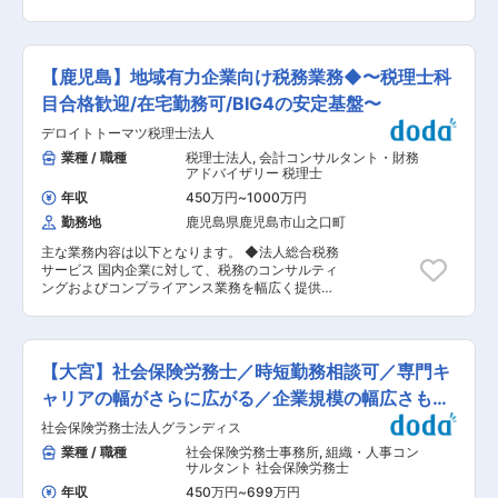
数が20件を超えるとアシスタントによる業務サポ
軽に聞ける風通しのよい環境です。 お客様に寄り
新拠点出店も！ ◆前職給与保証あり！ ◆年休125
ートが入ります。 アシスタントは入力業務・申告
添ったご支援ができることを大事にしています。
日／有給消化率80％以上！ ◆平均年齢35歳 ◆転
書作成業務を担当します。 あなたは顧客対応に集
■入社事例：学校の先生、飲食業界、現場作業員
勤なし 経営者との関係性をガッチリ構築し、経営
中してください！ また、社会保険労務士事務所・
など実務経験がない方も入社後、多数活躍中！コ
者の決断を最適解へと導く『税務コンサルタン
司法書士法人を併設しているので、会計・税務以
【鹿児島】地域有力企業向け税務業務◆〜税理士科
ミュニケーションスキル・意欲・お人柄重視で採
ト』を募集します。 私たちが向き合うのは、まさ
外については所内で連携して対応しています。 ・
用しています。 変更の範囲：適性に応じて会社の
に「人生をかけた挑戦者」たちです。その志を一
目合格歓迎/在宅勤務可/BIG4の安定基盤〜
クライアントとの面談は基本的には来所していた
指示する業務への異動を命じることがあります
番近くで支え、共に未来を切り拓く真のパートナ
だくか、Webとなっており、稀に直接訪問もあり
デロイトトーマツ税理士法人
ーであり続けることを使命としています。 スロー
ます。 ・ソフト：freee・弥生・達人 ■キャリア
ガンは「人生をかけた挑戦者の一番近くに」。 東
業種 / 職種
税理士法人
,
会計コンサルタント・財務
への正当な評価と「前年年収保証」 これまでの実
京渋谷・大阪梅田の2拠点から、日本を動かす起
アドバイザリー 税理士
績を正当に評価し、前年年収を保証。高いモチベ
業家たちをサポート。組織の拡大フェーズにある
ーションを持って、クライアントの難題に立ち向
年収
450万円
~
1000万円
今だからこそ、一コンサルタントの枠を超え、法
かえる環境を整えております。 ■キャリアパス
勤務地
鹿児島県鹿児島市山之口町
人の成長を牽引する中核メンバーとしての活躍を
・チームリーダー ・営業 ・採用 ・教育 ・拠点長
期待しています。 ■具体的な業務内容 ・巡回監
など税務コンサルタントとしてのお仕事以外にも
主な業務内容は以下となります。 ◆法人総合税務
査 ・決算／申告業務 ・節税の提案 ・融資支援 ・
「やりたいこと」を尊重してキャリアアップが可
サービス 国内企業に対して、税務のコンサルティ
税務相談対応、会社設立相談 ・記帳代行 ※担当件
能です！今後新たに拠点展開も考えておりますの
ングおよびコンプライアンス業務を幅広く提供し
数が20件を超えるとアシスタントによる業務サポ
で、新たなポジションができることも！ ■働き方
ます。 ・法人に係る全般的な税務相談 ・法人
ートが入ります。 アシスタントは入力業務・申告
・年休125日 ・有給取得率80％以上！ ・月残業
税・消費税・法人地方税の申告書作成またはレビ
書作成業務を担当します。 あなたは顧客対応に集
20時間程度、繁忙期は40時間程度 ・産休、育休
ュー ・税務調査の立会い ・法人の予実績管理を
中してください！ また、社会保険労務士事務所・
取得実績あり ・ノートPC貸与 ・デュアルディス
含む記帳代行業務 ・財務数値をベースとした経営
司法書士法人を併設しているので、会計・税務以
【大宮】社会保険労務士／時短勤務相談可／専門キ
プレイ（全員にモニター2つ貸与） 変更の範囲：
者へのアドバイス ・組織再編税務コンサルティン
外については所内で連携して対応しています。 ・
会社の定める業務
グ ・連結納税導入支援 ・税務デューデリジェン
ャリアの幅がさらに広がる／企業規模の幅広さも魅
クライアントとの面談は基本的には来所していた
ス等 ◆個人所得税・資産税サービス ・企業オー
だくか、Webとなっており、稀に直接訪問もあり
力◎
社会保険労務士法人グランディス
ナーの所得税・贈与税・相続税申告及びコンサル
ます。 ・ソフト：freee・弥生・達人 ■キャリア
ティング ・経営承継アドバイス等 ■キャリアス
業種 / 職種
社会保険労務士事務所
,
組織・人事コン
への正当な評価と「前年年収保証」 これまでの実
テップ 個々人のスキルを見ながら、より難易度の
サルタント 社会保険労務士
績を正当に評価し、前年年収を保証。高いモチベ
高い業務を任せたり、次のチャレンジステップを
ーションを持って、クライアントの難題に立ち向
年収
450万円
~
699万円