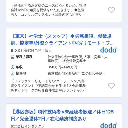
間は繁忙期は30時間程度、通常期は10時間程度
トエクイティファンドの組成に多く関わっており
とメリハリのつけた働き方が可能です。またフレ
【多様化するお客様のニーズに応えるため、管理
ます。ファンドの税務業務というとM&Aやデュー
ックス制度の活用もできるため、柔軟な働き方が
会計やIoTの知見を提供をいただきます。◆監査
デリジェンスを思い浮かべるかもしれませんが、
できます。 ■当社の魅力 ◇アイドリング制度 閑
法人、コンサルアシスタント経験の方も応募いた
ファンド自体を組成するファンドのトップサイド
散期は業務中に資格取得のため勉強時間が確保で
だけますと幸いです。在宅勤務可/安定性◎/働き
の業務はクライアント・弁護士などの他専門家と
きます。同じく資格取得をめざしている社員もい
方◎】 ■業務内容 クレジットオフィサー（以下
一緒にファンドを作り上げていく醍醐味がありま
るため、切磋琢磨しながら合格を目指せます。 ◇
CrO）として経営サポート部に配属となります。
す。M&A業務を短距離走とすると、ファンド組成
休日はオフィスを開放 図書館やカフェ代わりに勉
2018年にキャリア・プロパー混成のハンズオンチ
は少し息が長い業務ですので、ワークライフバラ
【東京】社労士（スタッフ）◆労務相談、就業規
強できる環境として休日もオフィスを開放してお
ーム組成、2022年10月コンサルティング室創
ンスの計画も立てやすいです。また、将来的にフ
り、飲み物も自由に取っていただけます。 変更の
設、2024年2月全国型再生ファンド創設（ファン
則、協定等/外資クライアント中心/リモート・フレ
ァンドのM&Aに関する業務で活躍したいと思って
範囲：会社の定める業務
ド規模100億予定） ・現在の中期経営計画におい
いる方も、ファンドのトップサイドの構造を理解
ックス可
ＢＤＯ社会保険労務士法人
て、「S＝スタートアップ」「E＝エンバイロメン
することはとても有用です。 ■キャリアパス：
ト」「T＝ターンアラウンド」を特に注力する分
業種 / 職種
社会保険労務士事務所
,
人事（労務・人
Big4においても少ないファンド組成の税務プロフ
野として指定し、積極的に強化しております。経
事制度） 社会保険労務士
ェッショナルを目指せます。 変更の範囲：会社の
営サポート部は、前述の「S」「E」「T」のう
定める業務
年収
350万円
~
449万円
ち、「T」の全般を担う中核部署であり、2018年
勤務地
東京都新宿区西新宿（次のビルを除
の創部以来、人員・業容を拡大しております
く）
（2018年4月：7名→2024年3月：39名）。 より
【フレックス・リモート可/アウトソーシング/外
質の高いサービスを多くのお客様に届けるにはキ
資クライアントで英語活かせる/世界5大会計事務
ャリアの方の知識・経験・情熱が必要です。当金
所ネットワークの紹介案件増加中/ポテンシャル重
庫にはもともと金融支援と経営支援の両輪で地域
視】 ■業務内容： クライアント企業の労務相談
の中小企業を支えるために入庫した職員も多く、
や就業規則・契約書のチェック等、日本の社労士
そのような職員から選抜されたプロパー職員と一
資格を活かしたお仕事です。 クライアントの多く
緒になって業務に取り組んでいただきます。 ・銀
は海外に親会社を持つ優良な外資企業で、その規
行業務とのシナジー・発展を企図し、2022年10
【港区赤坂】特許技術者※未経験者歓迎／休日125
模は中小規模が多く日本法人としてはスタートア
月にコンサルティング室を創設。同室では、採算
ップも多くあります。 外資系クライアント企業に
日／完全週休2日／在宅勤務制度あり
管理体制構築(精緻化)支援、管理会計を起点とし
対する労務アウトソースサービスとして以下をお
た経営戦略策定支援などを通じて、お客様中小企
株式会社オンダテクノ
願いします。 ・労務相談 ・就業規則、協定等の