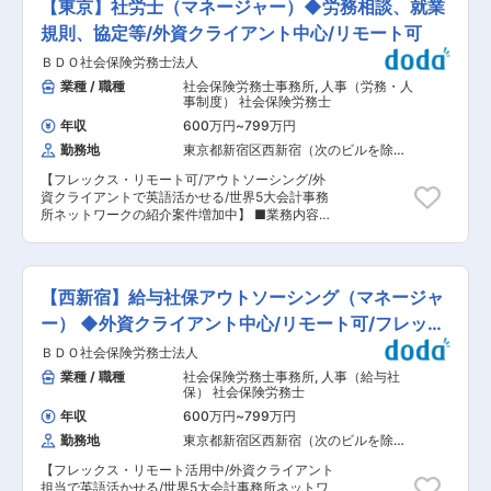
る方 （大都市圏の労務相談や就業規則改定・作成
【東京】社労士（マネージャー）◆労務相談、就業
手続等）業務 意匠業務は、デザインを適切に権利
等の対応経験がある方） ・労務の専門家として、
化（意匠登録）することで企業活動の根幹をなす
規則、協定等/外資クライアント中心/リモート可
顧客サービスを提供できる方 ・クライアントや所
イノベーションやブランディングを支えるお仕事
属メンバーと円滑なコミュニケーションができる
ＢＤＯ社会保険労務士法人
です。 国内外のクライアントからの相談に対し、
方 ・複数の課題にマルチタスクに対応するキャパ
日本を含む各国の法制度を踏まえて、よりよい権
業種 / 職種
社会保険労務士事務所
,
人事（労務・人
シティがある方 ・自ら考えてその解決施策を提案
利を取るための提案を行うとともに、各国の特許
事制度） 社会保険労務士
できる方 ・新しいことに粘り強くチャレンジし続
庁への権利化手続を弁理士と共に行います。 ■魅
けるタフさがある方 ・他者を理解、共感し、協調
年収
600万円
~
799万円
力： ◇新しいデザインや製品に携わることができ
性をもって物事に取り組む姿勢がある方 ・変化に
勤務地
東京都新宿区西新宿（次のビルを除
る 製品や店舗等のデザインは、企業と顧客を繋ぐ
対して柔軟に、フットワークが軽くスピーディに
く）
コミュニケーション手段になることから 近年、企
対応できる方 ■組織構成： 法人全体：50名弱
【フレックス・リモート可/アウトソーシング/外
業価値を高めるツールとして、デザインの重要性
（女性9割） 配属予定：労務チーム 3名（男性1
資クライアントで英語活かせる/世界5大会計事務
が見直されています。デザインの権利関係は今後
名、女性2名） ■募集背景： 最近では国内の税理
所ネットワークの紹介案件増加中】 ■業務内容：
も話題となる案件でそこに携わることができま
士事務所との合併により札幌事務所が開所するな
クライアント企業の労務相談や就業規則・契約書
す！ ◇長く働きやすい環境と福利厚生 土日祝日
ど、事業・組織ともに拡大中です。より多くのク
のチェック等、日本の社労士資格を活かしたお仕
休みの完全週休二日制で年間休日125日、残業も
ライアントにサービスを提供し、新サービスの展
事です。 クライアントの多くは海外に親会社を持
月に20〜30時間程度、有給は1時間単位で取得可
開を進めるためにも、新たなスタッフを増員する
つ優良な外資企業で、その規模は中小規模が多く
能、有給取得率も70％以上と高くプライベートと
【西新宿】給与社保アウトソーシング（マネージャ
ことになりました。 変更の範囲：本文参照
日本法人としてはスタートアップも多くありま
も両立しながら働きやすい環境が整っています。
す。 外資系クライアント企業に対する労務アウト
ー） ◆外資クライアント中心/リモート可/フレック
様々な福利厚生や成長支援などもあり、経験や知
ソースサービスとして以下をお願いします。 ・労
識を活かしながら長く働ける環境があります。
ス可
ＢＤＯ社会保険労務士法人
務相談 ・就業規則、協定等の作成及び届出 ・労
2017年には「岐阜県ワーク・ライフ・バランス推
務に係る各種契約書の作成・確認、等 ・上記に付
業種 / 職種
社会保険労務士事務所
,
人事（給与社
進エクセレント企業」、2024年には「厚生労働
随する業務 【変更の範囲：会社の定める業務】
保） 社会保険労務士
省くるみん」や「健康経営優良法人2024」に認
■組織環境： 労務チーム 3名（男性1名、女性2
定されました。 ◇国内の大手優良企業の顧客多数
年収
600万円
~
799万円
名） ※全体50名の体制で、うち9割が女性です。
本社が岐阜県ということもあり東海圏にあるた
勤務地
東京都新宿区西新宿（次のビルを除
子育て中の方等フレックスや在宅勤務を積極的に
め、自動車関係の顧客が多く、サービス品質の向
く）
活用しながらスキルを活かしてフレキシブルに働
上と業務の徹底した効率化に取り組んでいること
【フレックス・リモート活用中/外資クライアント
く環境があります。 ■当社概要： 世界5大会計事
から厚い信頼をいただき、平均継続取引年数は
担当で英語活かせる/世界5大会計事務所ネットワ