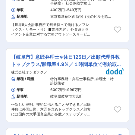
業務等も行っているため、生保経験をお持ちの方
事制度） 社会保険労務士
グループ全体で様々な専門資格者が在籍し、税理
は知識を活かすことができる環境です。 ■会社の
士や会計士、社労士などと連携したワンストップ
年収
400万円
~
549万円
特徴： 税理士資格の合格者が5名（3名登録）。
支援体制を構築しています。 ■魅力： 医療法人
勤務地
東京都新宿区西新宿（次のビルを除
科目合格者が10名程。社労士の有資格者が1名在
や事業承継企業、不動産関連まで多様な案件を経
く）
籍しており、切磋琢磨していける環境です。 通常
験でき、専門性を高めながら幅広いスキルを身に
【世界5大会計事務所で裁量持って働ける／フレ
時は18：00に、繁忙期でも20：00にはPCがシ
つけられます。新規開拓よりも質の高い既存顧客
ックス・リモート可】 ■業務内容： 外資系クラ
ャットダウンするため残業は少な目です。 また、
対応が中心です。 ■教育体制： 司法書士会費会
イアント企業に対する労務アウトソースサービス
再雇用制度により70歳まで働けるため、長期就業
社負担、外部研修費用補助、自己啓発目的の特別
として以下をお願いします。 ・労務相談 ・就業
が可能です。 ■当社の強み： 相続税の税制対応
休暇などスキルアップ・キャリアアップを積極支
規則、協定等の作成及び届出 ・労務に係る各種契
に強みを持っています。基礎控除が数年前に改正
援します。面談や教育担当者のサポートも充実し
約書の作成・確認、等 ・上記に付随する業務 ※ク
されたことにより依頼数が増加する中、同社では
ています。 ■キャリアパス： 司法書士業務のス
ライアント企業の労務相談や就業規則・契約書の
各金融機関と提携し、紹介などの強いパイプを築
【岐阜市】意匠弁理士※休日125日／出願代理件数
ペシャリストとして成長しながら、将来的にマネ
チェック等、日本の社労士資格を活かしたお仕事
いていることで、全国的にも上位クラスの実績を
ジメントや他士業との連携業務にも挑戦できま
です。クライアントの多くは海外に親会社を持つ
トップクラス/離職率4.9%／１時間単位で有給取得
有しています。 変更の範囲：会社の定める業務
す。 変更の範囲：会社の定める業務
優良な外資企業で、その規模は中小規模が多く日
可
株式会社オンダテクノ
本法人としてはスタートアップも多くあります。
※英語力使用頻度：クライアントの海外親会社の
業種 / 職種
特許事務所・弁理士事務所
,
弁理士・特
管理部門担当者や、海外BDOメンバーファームの
許技術者
スタッフ等に対して、主にメールを使用したコミ
年収
600万円
~
999万円
ュニケーションが想定されます。内容は日本の労
勤務地
岐阜県岐阜市大宮町
務に係ることなので、日本の社労士業務に精通し
ていれば英語力に自信のない方でも、英語使用に
〜新しい発明、技術に携わることができる／出願
アレルギーがなければ入社時は問題ありません。
件数は外国出願、意匠を含めトップクラス／顧客
複雑な英訳や、スピーキングによる英語対応が必
には国内の大手優良企業が多数／ステップアップ
要な場合は、グローバルデスクの英語ネイティブ
やキャリアアップも可能〜 ■業務内容： ・国内
職員によるフォロー体制もあるのでご安心くださ
外への意匠出願（特許庁に提出する書面の準備、
い。 【変更の範囲：会社の定める業務】 ■求め
関連意匠や部分意匠の検討、提案）業務 ・意匠の
る人物像： ・日本国内の社労士業務に精通してい
中間以降の手続き（意見書、手続補正、審判請求