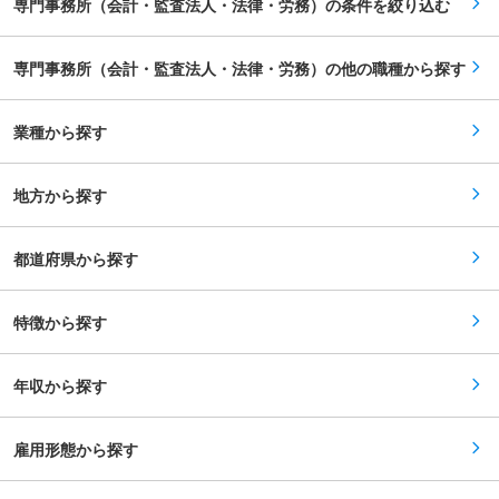
に組織をリードする人材になることが期待できま
専門事務所（会計・監査法人・法律・労務）の条件を絞り込む
ったダイナミックな経営論点に深くコミットでき
す。 ■業務内容について ＜レバレジーズ株式会
ます。 ◎DXを推進する環境と、コーポレート間
社＞ 現在、IT、ヘルスケア、M&A、SaaS、海外
での緊密な連携 経理内に専属のシステムチームが
などの領域で60以上の事業を展開し、国内外での
いるため税務プロセスのシステム化（DX）を推
専門事務所（会計・監査法人・法律・労務）の他の職種から探す
社会課題の解決を通じて価値創造をおこなってお
進しやすく、ルーティンを最小化して付加価値の
ります。今後も人々や企業に貢献できるよう事業
高い業務に集中できます。また、会計・連結・法
を展開していくため、当社法務部では新規サービ
務チームとの距離が近く、多角的な視点が養われ
スや新規事業の立ち上げから大きく関与できま
業種から探す
ます。 変更の範囲：会社の定める業務
す。M&Aや子会社設立が高頻度で発生するため、
ビジネス的な観点の整理、法律的な観点から懸念
事項を洗い出し、国内外を問わず、事業を展開し
地方から探す
ている弊社サービスの支援を幅広く経験できます
＜レバテック株式会社＞ レバテック法務部は、事
業部門特化型の法務部であるためレバテックサー
ビスにまつわる支援に深く入り込みます。そのた
都道府県から探す
めクリエイティブかつアグレッシブな組織で「ビ
ジネスにコミットする」をミッションに、守りだ
けでなく、事業スコープの最大化（クリエーショ
特徴から探す
ン機能）と実現性の最大化（ナビゲーション機
能）に徹底して取り組むことで、ビジネスパート
ナーとして高いバリューを発揮しています。AIや
リーガルツールを積極的に活用し、また、競争力
年収から探す
の源泉としてのバリューを発揮して戦略的な法務
機能を提供するところにレバテック法務の特徴が
あります。 変更の範囲：会社の定める業務
雇用形態から探す