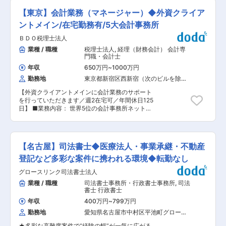
ジしたいという方にはぴったりです。 ◇未経験者
す。 ※新規開拓、M＆A仲介、不動産紹介、事業
を育成する教育体制 業界では珍しく、新卒採用を
【東京】会計業務（マネージャー）◆外資クライア
再生、事業承継、リスクマネジメントなど多岐に
行っており、未経験者を育成する教育体制が整っ
わたります。 ■業務の特徴： 1人当たり20〜23
ントメイン/在宅勤務有/5大会計事務所
ています。 ◇長く働きやすい環境と福利厚生 土
社程度を担当し、多い日で1日2〜3件を訪問。業
日祝日休みの完全週休二日制で年間休日125日、
ＢＤＯ税理士法人
務エリアは四国４県、岡山県南部等となり、社用
残業も月に20〜30時間程度、有給は1時間単位で
車（AT）にて移動します。また、生命保険の契約
業種 / 職種
税理士法人
,
経理（財務会計） 会計専
取得可能、有給取得率も70％以上と高くプライベ
業務等も行っているため、生保経験をお持ちの方
門職・会計士
ートとも両立しながら働きやすい環境が整ってい
は知識を活かすことができる環境です。 ■会社の
ます。様々な福利厚生や成長支援などもあり、経
年収
650万円
~
1000万円
特徴： 税理士資格の合格者が5名（3名登録）。
験や知識を活かしながら長く働ける環境がありま
勤務地
東京都新宿区西新宿（次のビルを除
科目合格者が10名程。社労士の有資格者が1名在
す。 2017年には「岐阜県ワーク・ライフ・バラ
く）
籍しており、切磋琢磨していける環境です。 通常
ンス推進エクセレント企業」、2024年には「厚
【外資クライアントメインに会計業務のサポート
時は18：00に、繁忙期でも20：00にはPCがシ
生労働省くるみん」や「健康経営優良法人
を行っていただきます／週2在宅可／年間休日125
ャットダウンするため残業は少な目です。 また、
2024」に認定されました。 ◇国内の大手優良企
日】 ■業務内容： 世界5位の会計事務所ネットワ
再雇用制度により70歳まで働けるため、長期就業
業の顧客多数 本社が岐阜県ということもあり東海
ークである『BDOインターナショナル』に加盟
が可能です。 ■当社の強み： 相続税の税制対応
圏にあるため、自動車関係の顧客が多く、サービ
し、日本企業の海外進出や、外国企業の日本進出
に強みを持っています。基礎控除が数年前に改正
ス品質の向上と業務の徹底した効率化に取り組ん
を総合的にサポートする当社。入社後は以下の業
されたことにより依頼数が増加する中、同社では
でいることから厚い信頼をいただき、平均継続取
務をお任せします。 ・記帳代行業務（月次決算・
各金融機関と提携し、紹介などの強いパイプを築
【名古屋】司法書士◆医療法人・事業承継・不動産
引年数は21.5年です。 変更の範囲：会社の定める
四半期決算・年次決算業務含む）に関するレビュ
いていることで、全国的にも上位クラスの実績を
業務
ー業務 ・支払代行業務に関するレビュー業務 ・
登記など多彩な案件に携われる環境◆転勤なし
有しています。 変更の範囲：会社の定める業務
税務申告業務 ・英語対応（外資系企業の海外親会
グロースリンク司法書士法人
社とのメール・電話のやり取り） ・マネージャー
としての各種管理業務 ※英語について※ 業務で翻
業種 / 職種
司法書士事務所・行政書士事務所
,
司法
訳ソフト使用可。 TOEIC600点程度以上。 ※基本
書士 行政書士
的にはクライアント1社に対し、プリペアラー
年収
400万円
~
799万円
（一次対応などを担当）、レビュアー（チェック
勤務地
愛知県名古屋市中村区平池町グローバ
などを担当）及びマネージャー（業務管理）の3
ルゲート（１９階）
名体制で業務に取り組みます。 ※当社システム使
★多彩な高難度案件で“経験の幅”が一気に広がる