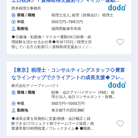
土日祝休／！資格取得支援あり／マイカー通勤
OK◆
西本税理士事務所
業種 / 職種
税理士法人
,
経理（財務会計） 税理士
年収
500万円
~
799万円
勤務地
福岡県飯塚市幸袋
◆◇飯塚・転勤無！マイカー通勤OK◎財務・経
理経験を活かせるお仕事◆年休125日／税理士目
指している方も歓迎◎／資格取得支援あり／／幅
広い分野でスキルや知識が身につく◆◇ ■採用背
景 中小企業主やインボイス制度にて個人事業主か
らの問い合わせが増加していることによる体制強
化にて今回増員での人員募集を行っています。 財
【東京】税理士・コンサルティングスタッフ◇豊富
務・経理経験をお持ちの方でアットホームな環境
でエリアに根差し、腰を据えて働きたい方是非ご
なラインナップでクライアントの成長支援◆フレッ
応募ください！ ■業務内容： 税理士補助スタッ
クス制
株式会社ディープインパクト
フとして会計ソフトによる月次試算表の作成や決
算書、確定申告書の作成などをお任せします。 ■
業種 / 職種
財務・会計アドバイザリー（FAS） 税
業務詳細： ・クライアント周り（決算の説明）
理士法人
,
会計コンサルタント・財務ア
・税理士補助業務（申告書入力） ・帳簿作成・記
ドバイザリー 税理士
年収
550万円
~
1000万円
帳代行（ミロク）月次の入力 ・業務委託との連携
勤務地
東京都千代田区麹町
・年末調整 ・確定申告 ・月次・年次決算 その他
に社会保険手続きや給与計算、相続税贈与などの
◆成長企業を長期的に支援/税務・会計幅広く経
業務をお任せすることもあります。 ※1人あた
験できる/プロジェクト制でチームワーク抜群／残
り：法人（中小零細）20社、個人事業主10件
業通常期10時間程度／フレックタイム◆ ■職務
【変更の範囲：会社の定める業務】 ■組織構成：
内容 ご経験スキルに応じて下記業務をお任せしま
社員6名（男性2名、女性4名40代〜50代）、パ