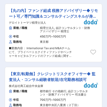
す。 ・税理士業務（税務申告書作成、その他申請
ート1名、業務委託3名（記帳代理入力）で構成さ
書・届け出書作成等） ・経理支援業務（会計処理
れております。 クライアントの申告業務は、基本
相談対応、帳簿レビュー等） ・公認会計士補助業
的に担当者制なので、ご自身のペースで進めてい
【丸の内】ファンド組成 税務アドバイザリー◆リモ
務（上場会社決算支援等） ・決算・開示支援業務
ただけます。 少人数体制のため社員同士の距離も
・内部統制構築・整備・運用支援業務 ・IFRS導
ート可／専門知識＆コンサルティングスキルが身に
近く、所長にもいつでも質問ができる環境です。
入支援業務 ・IPO支援業務 ・M＆A関連業務（各
知識（インプット）の習得も大切にしております
つく
デロイトトーマツ税理士法人
種デューデリジェンス、バリュエーション、
ので、社員同士での研修会も時々行っておりま
PMI、PPA等） ・新人メンバー業務のレビュー、
業種 / 職種
税理士法人
,
会計コンサルタント・財務
す。 ■資格取得に関して： ・１週間程度の資格
育成、既存メンバーのマネジメント等 ■組織構成
アドバイザリー 税理士
試験勉強休暇の取得可能です。 ・税理士試験の科
現在、プロジェクトマネージャー4名（30〜40
目合格者には税理士科目手当の支給がございま
年収
450万円
~
1000万円
代）、シニアスタッフ、スタッフ8名程度（20
す。 ・相続税法の合格者には相続税申告書の作成
勤務地
東京都
代〜30代）在籍しています。BIG4出身の代表を
をお願いし、賞与に反映します。 ■身につくスキ
はじめ、各分野のプロフェッショナルが活躍して
ル： ・主に中小企業主や個人事業主のサポートを
■業務内容： International Tax and M&Aチーム
おり、高い専門性を持って業務に取り組んでいま
行っており、税務・会計業務について正しい知識
にて、プライベートエクイティファンドやベンチ
す。 ■担当クライアント 個人から中小企業、上
を習得出来ます。 ・知っていて困ることない法律
ャーキャピタルファンドのファンド組成に関する
場（準備）企業まで幅広いクライアントを担当し
知識やノウハウをご自身の財産として習得しつ
税務アドバイザリー業務を行っていただきます。
ています。多種多様な業界のクライアントを担当
つ、今後は会計業務のSDGｓに取り組む予定のた
1）税務ストラクチャー業務 主に日本への株式投
しているため、特定の業界に特化せず幅広い経験
め幅広い分野に携わることができます。 ・基礎的
資（バイアウト、ベンチャー投資）を行う国内籍
を積むことができます。 当社ではプロジェクト制
な問い合わせが多いため、未経験からでも税理士
及び海外籍ファンドの組成、キャリードインタレ
を取っているため、案件ごとにアサインされたプ
【東京/転勤無】クレジットリスクオフィサー◆ 監
など資格取得のための知識をインプットしやす
ストの設計に関する税務上の検討及び分析を行い
ロジェクトのマネージャー、メンバーと業務を進
く、キャリアアップにも挑戦しやすい環境です。
ます。 2）ファンド関連契約書類等の税務レビュ
査法人・コンサル経験者歓迎/在宅勤務相談可
めることになります。 ■業務について ご入社
ー 国内籍及び海外籍ファンドのファンド関連の契
後、まずはプロジェクトの一員として業務を担当
株式会社商工組合中央金庫
約書類等（PPM、LPAなど）の税務レビュー及び
いただきます。 ※1名で複数のプロジェクトを担
税務意見書の作成を行います。 3）ファンド運用
業種 / 職種
都市銀行 その他銀行
,
会計コンサルタ
当する予定です。 今回ご入社される方には、将来
期間中のアドバイザリー業務 ファンド運用期間中
ント・財務アドバイザリー 司法書士
的にプロジェクトマネージャーを目指していただ
のファンドのトップサイドに係る税務アドバイザ
きたいと考えています。 ■働き方 土日祝の完全
年収
700万円
~
1000万円
リー業務を行います。 ■この職種の魅力・特徴：
週休二日制で年間休日は120日以上です。残業時
勤務地
東京都中央区八重洲（２丁目）
ファンド組成チームは、国内の独立系プライベー