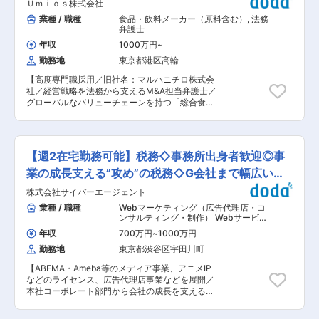
Ｕｍｉｏｓ株式会社
を積んで頂きながら、徐々に担当領域を広げてい
吸収しつつ、切磋琢磨し合い成長しやすい環境で
ただくことを期待しています。 ■業務詳細： ・
業種 / 職種
食品・飲料メーカー（原料含む）
,
法務
す。 時にはお客様のご要望をチーム一丸となっ
契約文書のレビュー・ドラフト、各種法律相談、
弁護士
て、解決していくこともあります。 ■組織構成：
スキーム相談対応 ・各種業法・法令対応（貸金業
従業員数は10名(社員6名・パート4名／40代7
年収
1000万円
~
法、金融商品取引法、宅建業法、銀行法、取適
名、50代2名、60代1名／男女比7:3)が在籍して
勤務地
東京都港区高輪
法、電子署名サービスを含む） ・社内教育の実
おります。 うち社労士は2名、社労士補助は8名
施、各種コンプライアンス制度の企画・立案・運
が在籍しています。 ■当法人について： 社長の
【高度専門職採用／旧社名：マルハニチロ株式会
用 ・訴訟・紛争対応 ・株主総会・取締役会など
実力とこれまでの信頼獲得から、中小企業をはじ
社／経営戦略を法務から支えるM&A担当弁護士／
の機関関係業務 ■部門について： 法務部は、契
め数千名規模の企業案件も先々挑戦できる環境で
グローバルなバリューチェーンを持つ「総合食品
約法務やコンプライアンス対応を中心として、株
す。 ・同じことのルーティーンでやりがいを感じ
企業」／プライム上場／世界規模で水産業界をけ
主総会・取締役会運営、コーポレートガバナンス
ない ・給与計算業務の効率化や仕組みに興味をお
ん引する総合食品メーカー／年休124日（土日
や内部統制整備まで幅広い業務を担当していま
持ちの方 ・”こうすれば改善できるのに…”を今の
祝）】 ■募集背景： 当社では、国内外で加速す
す。当社グループの事業領域の拡大や法令・社会
環境で実現できない方 ・社内に留まらず社外に対
るM&A・組織再編・投資案件を法務の専門性から
的要請の変化に伴い、法務部が担う領域は広がっ
【週2在宅勤務可能】税務◇事務所出身者歓迎◎事
して価値発揮をしていきたい方 これらに当てはま
推進いただく社内弁護士を募集しています。単な
ており、多様な契約・法務案件に携わることがで
る方であれば、当法人でもきっとご活躍いただけ
るリーガルチェックに留まらず、案件の構想段階
業の成長支える”攻め”の税務◇G会社まで幅広い業
きます。法務部は2チームに分けて運営してお
ます。 変更の範囲：会社の定める業務
から経営・事業部門と連携し、最適なスキーム設
り、法務チームは主に契約法務（各種契約書の審
務◇
株式会社サイバーエージェント
計やリスクコントロールを担うポジションです。
査および法令相談等）を担い、企画チームは主に
食品・水産という生活インフラを支える事業基盤
業種 / 職種
Webマーケティング（広告代理店・コ
コンプライアンス（貸金業・金商業等の業法管理
のもと、グローバルな事業成長を法務の力で牽引
ンサルティング・制作） Webサービ
等）の運営を担っています。 ■人員構成： ・法
していただきます。 ■業務内容： 法務・リスク
ス・Webメディア（EC・ポータル・ソ
務部全体の人員は兼務者含め15名（男性8名、女
年収
700万円
~
1000万円
ーシャル）
,
財務 税理士
管理部の社内弁護士として、主にM&A・組織再
性7名）で、30代〜40代のメンバーが中心です
勤務地
東京都渋谷区宇田川町
編・投資案件に関する法務業務をご担当いただき
・弁護士資格保有者や法務経験者も多く在籍し、
ます。 【業務詳細】 ・M&A・組織再編・各種投
専門性のある多様な人材が在籍しています ■求人
【ABEMA・Ameba等のメディア事業、アニメIP
資案件における法務対応 ・案件の立案段階からク
魅力： 当社グループの事業領域は、リース事業や
などのライセンス、広告代理店事業などを展開／
ロージングまでの法的リスク分析 ・スキーム検討
各種ファイナンス事業（プロジェクトファイナン
本社コーポレート部門から会社の成長を支える】
および法的観点からの助言 ・各種契約書の作成・
ス、不動産ファイナンス、航空機ファイナンス）
■業務概要： サイバーエージェントでは「21世紀
レビュー・契約交渉支援 ・外部法律事務所との連
のほか、ICTサービス事業、グローバル事業、再
を代表する会社を創る」というビジョンの元成長
携・マネジメント ・コンプライアンス対応 ・予