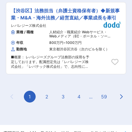
生可能エネルギー事業、PFI・PPP事業など多岐
を続け、子会社は25年9月末時点で86社と、事業
防法務の推進 ・訴訟・紛争対応 など ※会社方針
にわたり、様々な形態の取引に案件の初期段階か
内容も多岐に渡っています。 今後も、多種多様な
や適性等に応じて、会社の定める業務へ変更とな
【渋谷区】法務担当（弁護士資格保有者）◆新規事
ら関与することができます。また、契約法務を中
事業立ち上げや事業の拡大が見込まれるため、税
る場合があります。 ■ポジションの魅力： （1）
心に、コンプライアンス態勢の整備・強化など、
務分野で、共に会社を成長させていくメンバーを
業・M&A・海外法務／経営直結／事業成長を牽引
経営に近い立場で大型案件に携われる M&A、組
企業法務全般に携わる機会があります。 変更の範
募集しています。 ■業務詳細： 多数の子会社を
織再編、投資案件など、会社の成長戦略の中核と
囲：会社の定める業務
レバレジーズ株式会社
抱えるグループ会社の親法人の税務部として、親
なるプロジェクトに参画。案件の初期段階からク
法人及び子法人の以下の業務に従事して頂きま
業種 / 職種
人材紹介・職業紹介 Webサービス・
ロージングまで一貫して関与し、事業推進に直接
す。 ・四半期決算における税金計算 ・各種税務
Webメディア（EC・ポータル・ソーシ
貢献できます。 （2）高度専門職として専門性を
申告、届出書対応 ・通算税制対応、単体納税対応
ャル）
,
法務 弁護士
最大限発揮 高度な法的知見と実務経験を活かし、
年収
800万円
~
1000万円
・税効果会計（連結及び単体） ・税理士法人対応
複雑で難易度の高い案件をリードいただくポジシ
勤務地
東京都渋谷区渋谷（次のビルを除く）
・税務調査対応 ・グループ子会社の経理、財務、
ョンです。法律事務所とは異なる、事業目線を持
税務、経営管理業務等全般 ・各取引に係る税務相
ったリーガルプロフェッショナルとして成長でき
■概要： レバレジーズグループ法務部の採用を予
談対応 なお上記の税務プロセスについて社内のシ
ます。 （3）柔軟な働き方を実現 フレックスタイ
定しております。配属想定先は「レバレジーズ株
ステムチームと協力して極力システム化を推進し
ム（コアタイムなし）とテレワーク制度を活用し
式会社」「レバテック株式会社」で、志向性に合
ていくことも主要なミッションです。 また、ご本
ながら、自律的かつ効率的な働き方が可能です。
わせて配置を検討させていただきます。 ※レバテ
人の志向や適性これまでの職務経験に応じて、下
■当社について： 国内トップ、世界でも最大規模
ック株式会社（フリーランス・派遣・就転職を支
記のような業務にも携わっていただくことを想定
で「Umios（旧マルハニチロ）」ブランドの水産
援するITエンジニア・クリエイター専門エージェ
しておりステップアップ頂ける環境です。 ・海外
品、加工食品を生産・販売するグローバルな総合
ント）での配属の場合は、在籍出向となります。
進出 ・M&A ・組織再編 ■ポジションの魅力： ◎
食品企業です。 特に低温事業の市販冷凍、業務用
今回採用予定のポジションでは、法的知識・経験
世の中にない「最先端の取引」に挑む、圧倒的な
冷凍、食品事業での缶詰関係は業界トップクラス
など高い「リーガルマインド」をもって、事業に
1
2
3
4
...
59
専門性 ITやエンターテインメントなど多岐にわた
の売上規模を誇ります。 変更の範囲：会社の定め
Previous Page
Next
入り込みビジネスにコミットすることを求めてい
る事業柄、デジタル税務をはじめとする前例のな
る業務
ます。当社法務部では新規サービスや新規事業の
い高度な取引の税務相談・検討にリアルタイムで
立ち上げから大きく関与でき、法務部内、事業部
携わり、専門性を高められる環境です。 ◎「事業
とのやり取りは活発にコミュニケーションが取れ
の最前線」に近い攻めの税務・戦略的パートナー
る環境です。そのため各事業・サービスの責任者
としてのやりがい 会計事務所や税理士法人のよう
と協業して、組織をけん引していくパートナーと
に一線を引いた立場ではなく、当事者として事業
して、それぞれの組織、機能を牽引し、近いうち
の成長スピードに寄り添い、M&Aや組織再編とい