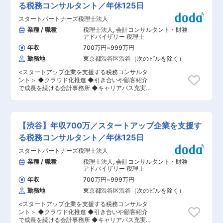
更の範囲：会社の定める業務
ックス×週1在宅可で生活リズムを整えながら、会
る税務コンサルタント／年休125日
です。 ■組織構成： 配属予定の監査課（1〜3
計職として長期的に働ける環境が魅力です。（予
課）は正社員・パート含めて約30名で構成されて
スタートパートナーズ税理士法人
定に合わせて午前在宅・午後出社も可能♪） 【将
います。新卒や業界未経験者から、業界30年超の
来も役立つスキルが身につく】クラウド会計や相
業種 / 職種
税理士法人
,
会計コンサルタント・財務
ベテランまで、年齢も性別も経験も様々な方々が
続案件に携われて、未経験から市場価値の高い専
アドバイザリー 税理士
働いています。 ■入社後の流れ： まずは業務フ
門性を習得可能です ■業務概要： 税務会計スタ
ローや他部署との連携方法を覚えていただき、
年収
700万円
~
999万円
ッフとして、以下の税務会計業務を担当していた
徐々に経験やスキルを発揮しただくことを想定し
勤務地
東京都渋谷区渋谷（次のビルを除く）
だきます。 ・顧問先の監査対応 ・会計データ確
ています。 ・基本的に担当者は入力をしない方針
認、修正 ・税務申告書等作成 ・その他税理士補
です。 ・顧問先の自計化・自動化の推進、
<スタートアップ企業を支援する税務コンサルタ
助業務 ■本ポジションの特徴： ・マネーフォワ
STREAMEDなども活用しています。 ・慣れたら
ント＞ ◆クラウド化推進 ◆引き合いや顧客紹介
ードなど最新クラウド会計システムを導入し、業
順次担当を増やしていきます。 ・巡回時に不安が
で成長を続ける会計事務所 ◆キャリアパス充実／
務効率化を推進しています。 ・顧客対応以外はオ
あれば、初めのうちは上司が同行することも可能
新拠点出店も！ ◆前職給与保証あり！ ◆年休125
フィスカジュアルでの勤務です。 ・フリーアドレ
ですのでご安心ください。 ■当社について：
日／有給消化率80％以上！ ◆平均年齢35歳 ◆転
スを導入しており、柔軟性を大事にしています。
1988年創業。海に近い横浜駅のオフィスで、中
勤なし 経営者との関係性をガッチリ構築し、経営
・男性の育休取得実績もあり、長く働きやすい環
小・中堅企業を力強くサポートする税務・会計・
者の決断を最適解へと導く『税務コンサルタン
境が整っています。 ■入社後の流れ： まずは先
【渋谷】年収700万／スタートアップ企業を支援す
経営のプロ集団、それがベイヒルズ税理士法人で
ト』を募集します。 私たちが向き合うのは、まさ
輩の補助業務からスタートし、会計データ入力や
す。 変更の範囲：会社の定める業務
に「人生をかけた挑戦者」たちです。その志を一
る税務コンサルタント／年休125日
資料作成などの基本的な業務を担当します。 慣れ
番近くで支え、共に未来を切り拓く真のパートナ
てきたら順次、担当業務を増やしていきます。 税
スタートパートナーズ税理士法人
ーであり続けることを使命としています。 スロー
法等のWEB研修や各種システム研修、社内外研
ガンは「人生をかけた挑戦者の一番近くに」。 東
業種 / 職種
税理士法人
,
会計コンサルタント・財務
修、OJTを通じてスキルを磨いていただきます。
京渋谷・大阪梅田の2拠点から、日本を動かす起
アドバイザリー 税理士
■配属先： 適性や希望に応じ、下記のいずれかに
業家たちをサポート。組織の拡大フェーズにある
配属となります。 （1）監査課：法人の巡回監
年収
700万円
~
999万円
今だからこそ、一コンサルタントの枠を超え、法
査、決算、税務申告がメイン （2）資産税課：相
勤務地
東京都渋谷区渋谷（次のビルを除く）
人の成長を牽引する中核メンバーとしての活躍を
続税をはじめとした資産税業務がメイン ■社風：
期待しています。 ■具体的な業務内容 ・巡回監
明るくコミュニケーションが活発な職場です。 チ
<スタートアップ企業を支援する税務コンサルタ
査 ・決算／申告業務 ・節税の提案 ・融資支援 ・
ャットツールなどもあり、社員同士の会話も多
ント＞ ◆クラウド化推進 ◆引き合いや顧客紹介
税務相談対応、会社設立相談 ・記帳代行 ※担当件
く、先輩や上司、同僚問わずわからないことは気
で成長を続ける会計事務所 ◆キャリアパス充実／