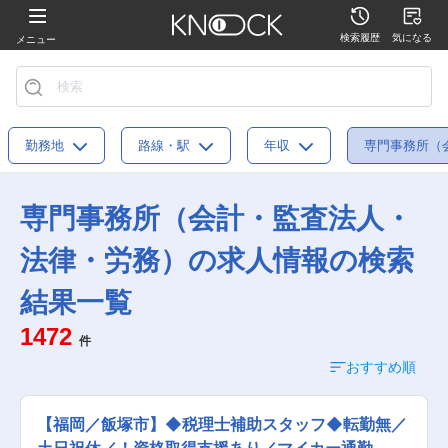
検索履歴
気になる
メニュー
勤務地
路線・駅
年収
専門事務所（
専門事務所（会計・監査法人・
法律・労務）の求人情報の検索
結果一覧
1472
件
おすすめ順
【福岡／飯塚市】◆税理士補助スタッフ◆転勤無／