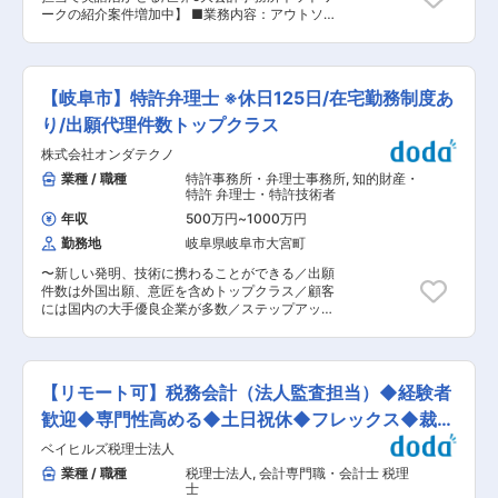
務所ネットワークのひとつBDOインターナショナ
21.5年です。 変更の範囲：会社の定める業務
ークの紹介案件増加中】 ■業務内容：アウトソー
ルに加盟し、日本企業の海外進出や外国企業の日
シングサービス業務 【変更の範囲：会社の定める
本進出を総合的にサポートする当法人。国際税務
業務】 ・顧客との給与計算・社保業務受諾契約締
に強い税理士法人として、グローバルネットワー
結業務 ・顧客との給与計算・社保業務受諾契約に
クを活用できることが強みのひとつ。案件は増え
基づく導入及びシステムセットアップ業務 ・顧客
ており、また他事務所との合併による札幌事務所
【岐阜市】特許弁理士 ※休日125日/在宅勤務制度あ
への給与計算・社保手続業務 ・顧客への労務アド
の開所など事業・組織ともに拡大中です。
バイザイリー業務 ・その他付帯業務 ■組織体
り/出願代理件数トップクラス
制： 40名の体制で、うち9割が女性です。ご年齢
株式会社オンダテクノ
は20代から50代と幅広く、子育て中の方等もフ
レックスや在宅勤務を用いて柔軟に働ける環境で
業種 / 職種
特許事務所・弁理士事務所
,
知的財産・
す。 事業会社での労務経験者、同業（社労士法人
特許 弁理士・特許技術者
やアウトソーシング会社）における経験者などが
年収
500万円
~
1000万円
ご活躍されております。 ■キャリアパス 年に1回
勤務地
岐阜県岐阜市大宮町
のプロモーションがあり、ご本人の頑張り次第で
キャリアアップが可能です。 給与計算や社会保険
〜新しい発明、技術に携わることができる／出願
手続き等、各専門チームにて業務を行っており、
件数は外国出願、意匠を含めトップクラス／顧客
ご経験と希望に応じて将来的にはチームの異動も
には国内の大手優良企業が多数／ステップアップ
可能です。 ■資格取得について 繁忙期(11月12月)
やキャリアアップも可能〜 ■業務内容： 企業様
と閑散期が分かれているため、社労士の資格取得
の特許出願代理業務に関する業務をお任せしま
に向けて学業との両立も可能です。労務に関する
す。 ■業務詳細： 発明者様や知的財産部担当者
セミナー(法人が費用負担)も受講ができ、成長意
様との面談を通じて発明を把握し、従来技術との
欲がある方がご自身のスキルを磨くことができる
【リモート可】税務会計（法人監査担当）◆経験者
差異、製品開発の動向、想定される他社の回避技
環境です。 ■募集背景： 世界5大会計事務所ネッ
術等々を踏まえて権利化の方針を決定し、特許庁
歓迎◆専門性高める◆土日祝休◆フレックス◆裁量
トワークのひとつであるBDOインターナショナル
に提出するための出願書類を作成します。 さら
に加盟し、日本企業の海外進出や外国企業の日本
権大
ベイヒルズ税理士法人
に、特許庁から特許できない旨の通知が届いたと
進出を総合的にサポートしています。 国際税務に
きは、出願書類に修正を加える、近年の特許権に
業種 / 職種
税理士法人
,
会計専門職・会計士 税理
強い社会保険労務士法人として、グローバルネッ
関する判例を踏まえて審査官の論理構成の誤り指
士
トワークを活用できることが強みのひとつです。