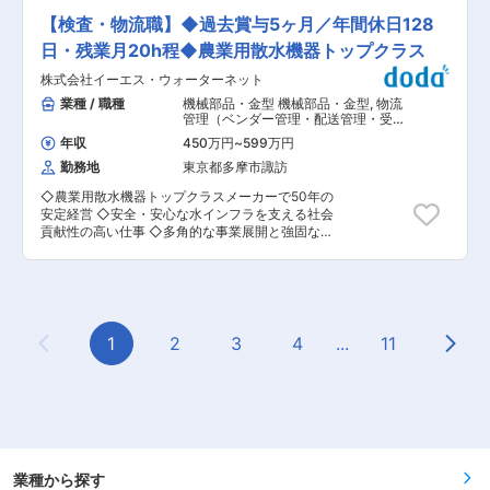
大規模PJの推進が期待されることから、それらの
守る仕事です。 （3）働きやすい環境 当社は残業
ています。今回、事業拡大に伴い新たなエンジニ
PJをリードできる人員を増加するため採用を行い
【検査・物流職】◆過去賞与5ヶ月／年間休日128
ほぼ無、土日祝休みと効率重視で成果を上げる働
アを募集し、多能工エンジニアとしてメーカー・
ます。人員強化をすることで、より一層現場に入
き方を徹底しています。長期就業がイメージしや
ユーザー双方と連携しながら業務を推進していた
日・残業月20h程◆農業用散水機器トップクラス
っていくことや、並走していくこと・ガバナンス
すい環境です。 変更の範囲：会社の定める業務
だきます。業務はご経験や適性に応じて幅広くア
をきかせていくこと、沢山のシステムがあるなか
株式会社イーエス・ウォーターネット
サインします。 ■業務詳細 主な業務として、産
での横ぐしでの管理・推進を実現します。 ■働く
業機器やライフサイエンス装置、半導体製造装置
業種 / 職種
機械部品・金型 機械部品・金型
,
物流
環境： ・在宅勤務は個人の希望に沿った働き方を
の出荷前総合調整（クリーンルーム作業含む）、
管理（ベンダー管理・配送管理・受発
推奨しており、現在、在宅頻度は50％程度です。
ユーザー先での納入・設置や稼働支援、定期メン
注管理など） 倉庫管理・在庫管理
・特別連続休暇…年間に1回、連続して10日間の
年収
450万円
~
599万円
テナンス・年次点検などの保守対応に携わってい
休暇が取得でき、全社員の取得率はほぼ100％で
勤務地
東京都多摩市諏訪
ただきます。また、メーカーとの定例会や調整を
す。 ・リフレッシュ休暇…勤続年数に応じた、最
通じた業務管理、1週間程度の宿泊出張、全国規
大15日間の連続休暇です。 ・女性の産休、育休取
◇農業用散水機器トップクラスメーカーで50年の
模の案件対応もあります。将来的にはリーダー候
得はもちろん、男性の育休実績もございます。 変
安定経営 ◇安全・安心な水インフラを支える社会
補として部門運営や後進育成にも関わることが可
更の範囲：会社の定める業務
貢献性の高い仕事 ◇多角的な事業展開と強固な財
能です。 ■扱うサービス 電源装置、インバータ
務基盤（自己資本比率70%超） ■業務内容： 当
ー、EVチャージャー、外観検査装置、液体クロマ
社が取り扱う製品の入荷〜検査や、メンテナン
トグラフィー、PCR装置、ウェハ検査装置、露光
ス〜発送をご担当いただきます。海外及び国内か
装置など多様な産業・半導体・ライフサイエンス
ら着荷した製品の荷受作業、検品作業と必要に応
関連機器を扱います。 ■組織構成 約300名のエ
じてメンテナンス、自社倉庫での在庫管理作業、
ンジニアが在籍し、多様な技術や経験を持つメン
出荷作業（梱包、発送伝票作成など）といった幅
1
2
3
4
...
11
バーが協力して業務を遂行。再雇用制度もあり、
Previous Page
Next
広い業務に携わっていただきます。 ■具体的な業
長期的なキャリア形成が可能です。 ■業務の魅力
務内容： ・荷受作業…海外コンテナからのデバン
様々なメーカー製品に携われるため幅広い技術力
ニング、国内外貨物の荷受や保管 ・検品、検査…
が身につき、社会インフラを支えるやりがいがあ
到着した貨物の検品や破損、動作不良に該当しな
ります。 ■教育体制 エキスパートゼミやOJTな
いかの検査、品質検査の管理において、海外仕入
ど、装置技能の習得やスキルアップを強力にサポ
先とのWeb打合せ（部内の担当者と共同実施） ・
ートします。 ■就業環境 原則出社勤務、休日出
調査、メンテナンス…故障品や不具合品の調査、
勤や土曜出勤（年4回）あり。年間休日121日、全
メンテナンス（部品交換、修理もあり） ・発送作
業種から探す
社平均残業10時間程度、福利厚生も充実していま