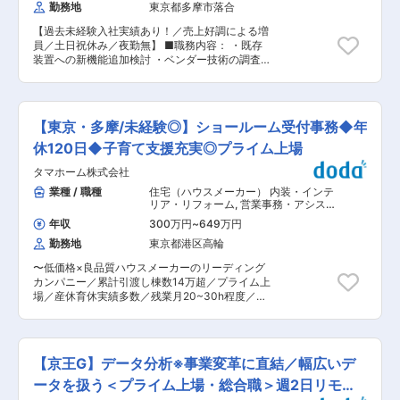
る業務
勤務地
東京都多摩市落合
せん。 ・出張エリアは全国が対象で、福島県や佐
賀県が多く発生し、海外出張もございます。※出
【過去未経験入社実績あり！／売上好調による増
張の際には日当が別途支給されます。 ■取引先：
員／土日祝休み／夜勤無】 ■職務内容： ・既存
主要なウェハメーカー様には弊社製品が導入され
装置への新機能追加検討 ・ベンダー技術の調査
ております。お客様のニーズを具現化できる技術
・評価・導入・機械・電気 ・ソフトウェアを含む
力を高く評価頂いております。 ■当社について：
システム全体の開発推進 ・試作評価および性能検
弊社は独立行政法人産業技術総合研究所の支援を
証 ・フィールドエンジニアからの改善要望対応
受け、2004年12月に創業したマスクレス露光装
・不具合解析および改善活動・次世代装置の技術
置、ウェハ検査装置メーカーです。独自の光学技
【東京・多摩/未経験◎】ショールーム受付事務◆年
検討 ■入社後の流れ： 入社後1〜2年を独り立ち
術に強みを持ち、超微細加工と計測に用いる先端
までの期間とし、中長期視点での、教育体制を整
休120日◆子育て支援充実◎プライム上場
特殊技術を有する「技術集団」です。マスクレス
えております。社内研修やOJT研修へ取り組んで
露光装置は、複雑で微細な立体形状を加工するこ
タマホーム株式会社
頂きます。 ■取引先： 主要なウェハメーカー様
とも可能なため、半導体のみならず、精密金型の
には弊社製品が導入されております。お客様のニ
業種 / 職種
住宅（ハウスメーカー） 内装・インテ
製造などへの応用も可能です。さらに、新規事業
ーズを具現化できる技術力を高く評価頂いており
リア・リフォーム
,
営業事務・アシスタ
開発なども積極推進しており、今後も独自技術を
ます。 ■当社について： 弊社は独立行政法人産
ント 一般事務・アシスタント
武器に新たな技術開発に邁進いたします。2019年
年収
300万円
~
649万円
業技術総合研究所の支援を受け、2004年12月に
には東証一部上場の株式会社ブイ・テクノロジー
勤務地
東京都港区高輪
創業したマスクレス露光装置、ウェハ検査装置メ
の完全子会社となり、より盤石な経営管理体制に
ーカーです。独自の光学技術に強みを持ち、超微
なりました。 変更の範囲：会社の定める業務
〜低価格×良品質ハウスメーカーのリーディング
細加工と計測に用いる先端特殊技術を有する「技
カンパニー／累計引渡し棟数14万超／プライム上
術集団」です。マスクレス露光装置は、複雑で微
場／産休育休実績多数／残業月20~30h程度／充
細な立体形状を加工することも可能なため、半導
実の福利厚生◎／年休120日〜 「HAPPY Life
体のみならず、精密金型の製造などへの応用も可
HAPPY Home タマホーム」のCMでおなじみの業
能です。さらに、新規事業開発なども積極推進し
界トップクラスのハウスメーカーである同社。住
ており、今後も独自技術を武器に新たな技術開発
宅展示場内にある事務所にて、事務職として以下
に邁進いたします。2019年には東証一部上場の株
【京王G】データ分析※事業変革に直結／幅広いデ
業務をお任せいたします。 ■業務内容： ・来場
式会社ブイ・テクノロジーの完全子会社となり、
されたお客様の受付、お茶出し ・お客様、業者
ータを扱う＜プライム上場・総合職＞週2日リモー
より盤石な経営管理体制になりました。 変更の範
様、社内からの電話対応 ・データ入力、書類整理