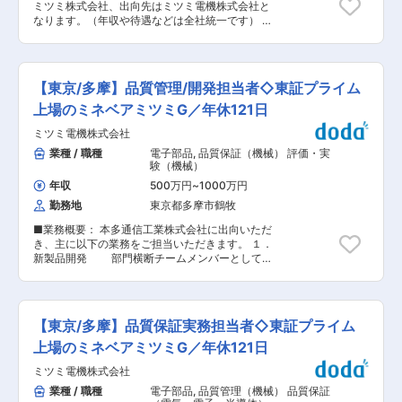
頼性と技術が求められる領域において、国内シェ
ミツミ株式会社、出向先はミツミ電機株式会社と
エレクトロニクス系の電子部品に強みを持つた
アトップメーカーにも採用されています。特に、
なります。（年収や待遇などは全社統一です） ■
め、その両社が統合することで、今後の世の中に
30％近くを占める半導体製造装置市場は、IoTや
職務内容 スマホカメラ向け超精密部品の生産設備
求められるメカとエレの融合であるメカトロニク
AI・5Gの技術革新に伴う電子機器の需要増加に伴
および治工具の維持・管理、ならびに受発注管理
ス技術を有することができました。 ◆車載アンテ
い、今後も活況が予想されています。
業務全般のマネジメントをお任せします。 ■具体
ナ事業： 車載アンテナはコネクテッドカーの普及
的な職務内容 生産技術部は「生産性と直行率が高
などに伴い、需要が非常に堅調なため、研究開発
【東京/多摩】品質管理/開発担当者◇東証プライム
い生産ラインを実現し、量産時の廃棄を低減して
機能を強化しています。新社屋に先行して数億円
損益改善に貢献する」ことをミッションとしてお
上場のミネベアミツミG／年休121日
を投じて、車を丸ごと搬入できる電波暗室も完成
り、その中で設備管理課のマネジメントとして以
させました。同社が手掛ける車載アンテナはカー
ミツミ電機株式会社
下の業務を牽引していただきます。 （1）設備・
ナビ、携帯電話、地上波デジタルテレビ、ラジ
治工具の資産・維持管理： 超精密生産設備・自動
業種 / 職種
電子部品
,
品質保証（機械） 評価・実
オ、衛星ラジオ、キーレスエントリーシステムな
化ラインおよび専用治工具の台帳管理、保全計画
験（機械）
ど多様な用途で使われます。今後、コネクテッド
の策定・運用。経年劣化や不具合に対する改良・
カーや自動運転車の普及に伴い、車の需要を上回
年収
500万円
~
1000万円
メンテナンスの指示および進捗管理。 （2）受発
る車載アンテナの需要が見込まれております。 ◆
勤務地
東京都多摩市鶴牧
注・コスト管理： 新規設備、予備部品（スペアパ
当社の特徴・魅力： ・多角化経営×事業の安定
ーツ）、治工具の国内外サプライヤーへの発注、
性：積極的なM＆Aや開発拠点への投資を行って
■業務概要： 本多通信工業株式会社に出向いただ
納期管理、検収、輸出業務。生産技術予算
おり、売上高1.4兆円規模。14期連続で過去最高
き、主に以下の業務をご担当いただきます。 １．
（CAPEX/OPEX）の策定、進捗管理およびコスト
の売上高の総合精密部品メーカー（2024年3月
新製品開発 部門横断チームメンバーとしてデ
ダウン（VEC）、現調化の推進。 （3）組織マネ
期） ・グローバルニッチトップ製品多数：世界シ
ザインレビューへの参画、自部門のタスク、残存
ジメント： メンバー（10名程度）の育成、業務
ェアNO1クラスの製品の割合は約50%。（ミニチ
問題の対応および進捗管理。 ２．4M変更管理
割当、目標設定および評価。海外製造拠点（アジ
ュア・小径ボールベアリング、1 直リチウムイオ
工程変更品のリスク分析およびそれに対応す
ア圏の自社工場）のローカルスタッフや技術チー
ン電池用保護IC、HDD 用ピボットアッセンブリ
る評価方法の検討、自部門のタスク、残存問題の
ムとの連携・プロセス管理。 ■海外赴任の可能性
【東京/多摩】品質保証実務担当者◇東証プライム
ー、小型モーター（OA・車載向け）、カメラ用
対応および進捗管理。 ３．社内不具合品の管理
当面は国内勤務が中心ですが、海外の大規模マザ
アクチュエータ（スマホ向け）等） 変更の範囲：
自社工場ならびにサプライヤー納入品で発生
上場のミネベアミツミG／年休121日
ー工場（セブミツミ等）の生産性や品質に直結す
会社の定める業務
した社内不具合品の封じ込めから是正までのフォ
る業務のため、将来的なキャリアパスやプロジェ
ミツミ電機株式会社
ローと支援。 ■配属部署 人数:11名（課長2名、課
クト状況に応じて海外赴任や出張の可能性があり
員９名) ・雇用元企業：ミツミ電機株式会社 ・出
業種 / 職種
電子部品
,
品質管理（機械） 品質保証
ます。 ■出向について： ◇企業名：ミツミ電機
向先企業：本多通信工業株式会社 ・所在地：東京