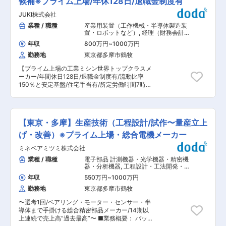
候補※プライム上場/年休128日/退職金制度有
リアパス 入社後はOJTおよびセミナー等を通じて
厚生も充実しています。 変更の範囲：会社の定め
として、プロジェクト運用管理をお任せします。
専門知識を習得していただきます。徐々に業務範
る業務
JUKI株式会社
・SV・チーム管理 └業務プロセス管理、品質チェ
囲を広げ、会計上・税務上の判断業務から決算へ
ック、オペレータ管理・教育など ・PL・プロジ
業種 / 職種
産業用装置（工作機械・半導体製造装
の反映業務まで、幅広く担っていただくことを期
ェクト管理 └育成や勤怠など社員管理、案件管
置・ロボットなど）
,
経理（財務会計）
待しています。 京王電鉄単体、または連結の予決
理、クライアント折衝（改善提案、定例報告な
管理会計
算業務やグループ会社の経理業務全般に携わって
年収
800万円
~
1000万円
ど） ■案件例 （1）家賃保証会社向け ・概要：保
いただいた後、経理部内でのジョブローテーショ
勤務地
東京都多摩市鶴牧
証契約/保全に関わる業務プロセスのトータル受託
ンを通じ、経験値を高めていくことができます。
・体制：PL5名、SV10名、OP20名 ・勤務地：当
■ポジション魅力 ◇経営判断に直結する重要事項
【プライム上場の工業ミシン世界トップクラスメ
社BPO事業所（府中） （2）生命保険会社向け：
について調査や分析を行うことも多いため、やり
ーカー/年間休日128日/退職金制度有/流動比率
契約・保全業務PJ ・概要：自社BPOセンターと
がいも大きく「会社を動かしている」という実感
150％と安定基盤/住宅手当有/所定労働時間7時間
顧客サイト内（オンサイト）にて、保険金請求/契
を得られます。 ◇実務経験を積んだ後は、役職を
30分】 ■業務概要： 当社における財務会計、管
約保全に関わる受付事務業務プロジェクトを運
上げマネジメントにも携わることができます。ま
理会計領域における専門管理職または管理職とし
営。 ・体制：2拠点体制／各拠点：SV6名、
た、手を挙げれば経営企画職やグループ会社での
て活躍いただくことを想定した採用です。当社に
OP50名 ・勤務地：自社BPOセンター（多摩セン
経営管理全般など経理の枠を超えた業務にも挑戦
おける連結決算、業績管理、グループ会社管理体
ター）、クライアント先（調布） ※基本的には
【東京・多摩】生産技術（工程設計/試作〜量産立上
できます。 ■働き方 残業は平均28時間程度で
制の強化を中心に、経営管理部門の中核として組
SV(社員)1~2名、オペレーター(契約社員・派遣社
す。週1〜2回のリモートワークが可能で、フレッ
織をリードいただきます。 ■職務詳細： 会社全
げ・改善）※プライム上場・総合電機メーカー
員)約10名〜30名体制で遂行いただきます。 ※3
クスタイム制度も導入しています。
体の数値を統括し、経営判断を支える中核的な役
ヵ月前後のスポット〜数年単位の長期案件など
ミネベアミツミ株式会社
割を担っていただきます。 ・決算業務（連結決
様々な案件がございます。 ■当社の強み （1）50
算、税務、開示等） ・業績管理業務（事業計画策
業種 / 職種
電子部品 計測機器・光学機器・精密機
年以上にわたる実績 BPOのパイオニア企業だから
定、予実管理、見通し作成） ・国内外グループ会
器・分析機器
,
工程設計・工法開発・工
こそ保有する専門知識と経験がございます。
社の管理支援 ・各事業の収益構造の分析及び管理
程改善・IE（組立・アッセンブリ） 工
（2）ITを活用した継続的なプロセスの改善をサ
年収
550万円
~
1000万円
程設計・工法開発・工程改善・IE（そ
特に子会社管理支援、組織再編によるシナジーを
ポート CRM（顧客関係管理）領域・ビッグデー
の他）
勤務地
東京都多摩市鶴牧
生み出す体制強化に向けた取り組み、業務采配な
タの取り扱い実績も豊富にあるため、ログデータ
どの企画業務にも積極的に取り組んでいただきた
を分析して業務の停滞や生産性の低下を招いてい
〜選考1回/ベアリング・モーター・センサー・半
いと考えています。またご経験や志向性に合わせ
る箇所を特定し改善を提案することが可能です。
導体まで手掛ける総合精密部品メーカー/14期以
て将来的に後進育成や人事考課などのマネジメン
■キャリアパス 将来的にはプロジェクト立上げや
上連続で売上高”過去最高”〜 ■業務概要： バッテ
ト業務をお任せすることも可能です。 ■組織構
複数プロジェクトを管理いただき、BPO業務のス