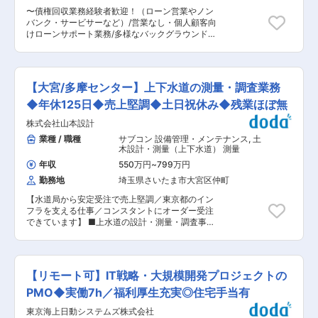
とんどございません。 ■働きやすさ ・残業平均
変更の範囲：会社の定める業務
〜債権回収業務経験者歓迎！（ローン営業やノン
月５時間 ・年間休日123日 ・転勤出張無し ・今
バンク・サービサーなど）/営業なし・個人顧客向
年度より完全週休二日制(土日祝）になりました。
けローンサポート業務/多様なバックグラウンドの
■組織構成 工事部の社員数は11名で、現在すべて
方が多く風通しの良い社風/中途入社比率8割/残業
の方が施工管理として勤務いただいております。
10時間程度〜 ■当社の魅力： 当社は2001年に創
ご年齢も10代〜50代まで幅広い方にご活躍いた
業した比較的新しい銀行です。他行と比較しても
だいております。 ■解体工事事例 解体工事を請
ベンチャーマインドが強く、若手であっても実力
け負う300社の中で上位30位だけが持つことがで
【大宮/多摩センター】上下水道の測量・調査業務
があれば責任のある職務に登用する等、スピード
きるAランクの取得実績(2021年、2022年)があ
感と裁量をもてる環境です。また、中途入社比率
◆年休125日◆売上堅調◆土日祝休み◆残業ほぼ無
り、官公庁の大規模案件も受注しています。官公
7割、女性比率4割、外国籍多数在籍などダイバー
庁、教育施設（小学校・幼稚園）、オフィスビ
株式会社山本設計
シティに富んだ職場です。行員同士を互いに個人
ル、マンション、住宅（戸建て）ゴルフ練習場な
と尊重し、役職関係なく「さん」づけで呼び合う
業種 / 職種
サブコン 設備管理・メンテナンス
,
土
ど幅広く・バランスのとれた案件受注ができてい
など、立場や年齢、経歴の垣根を越えた風通しの
木設計・測量（上下水道） 測量
ます。 ■魅力 解体工事を請け負う300社の中で
良い社風です。また全社としては週1回早帰りの
上位30位だけがもてるAランクを2年連続取得し
年収
550万円
~
799万円
退行日を設定したり、年2回のリフレッシュウィ
た実績があります(2021年・2022年)。売上・実
勤務地
埼玉県さいたま市大宮区仲町
ークの実施、連続5日間休暇の義務化なども行っ
績はもちろんのこと、職場環境も整っているた
ており平均有給取得率も78.9％とワークライフバ
め、Aランクをとることができました。残業時間
【水道局から安定受注で売上堅調／東京都のイン
ランスを保つことができます。育児休業取得率は
が少なく、転勤・出張もないことから長期就業が
フラを支える仕事／コンスタントにオーダー受注
女性100％、男性53.8％と、安心してライフステ
できます。ご経験を活かして大規模案件にも関わ
できています】 ■上水道の設計・測量・調査事業
ージを迎えることができる点も魅力のひとつで
ることができます。 変更の範囲：会社の定める業
を行っている当社にて、新たに上水道の設計・測
す。 ■職務内容： 個人向けローン商品（無担保
務
量・調査業務担当者を募集します。当社の将来を
ローン、不動産担保ローン、リバースモーゲー
担うスタッフの募集です。 ■業務内容：水道局・
ジ、住宅ローン、投資物件向けローン等）の契約
下水道局からの委託に基づき、測量・調査・図面
後のお客様対応および管理・回収業務を担当頂き
【リモート可】IT戦略・大規模開発プロジェクトの
作成などを行います。 計画策定、基本設計、詳細
ます。 営業・融資に関する業務は別部隊が行って
設計、報告書作成など、上下水道設計の一連の業
PMO◆実働7h／福利厚生充実◎住宅手当有
おり、今回お任せするのは貸付後の入金サポート
務に携われます。 ＜業務の流れ＞ （1） 資料収集
や督促業務です。 −個人向けローン商品の入金案
東京海上日動システムズ株式会社
道路台帳、境界確定図等を取得し、測量範囲を確
内、回収業務（特に延滞などのお客様対応） −競