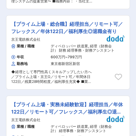
す。当社製品は衣服や靴、鞄といったファッショ
理システムの提案営業〜 ■職務内容： ・当社主
方・転勤・評価制度等 ・年2回の公募・年1回のキ
ン製品から、液晶テレビや家電等精密な基板を搭
力製品「Sakura」の法人企業への導入をお任せし
ャリア希望アンケート・3年に1度人事が全行員と
載したハイテクノロジー工業製品にも使われてい
ます。 ・世界シェアNo. 1の代表的なCRMである
面談をおこなうなど、行員のモチベーションを大
ます。 変更の範囲：会社の定める業務
Salesforce向けに開発された専用のアプリケーシ
切にすることで組織パフォーマンスを最大化させ
ョンでございます。 ■営業手法について： ・当
たいという考え方に基づく制度設計をしていま
【プライム上場・総合職】経理担当／リモート可／
社インサイドセールスが獲得したアポイントを元
す。 自身の意思に基づいたキャリア形成がしやす
に課題解決を中心とした法人営業活動を、インサ
フレックス／年休122日／福利厚生◎退職金有り
い環境です。 ・支店の8割が首都圏にあり、物理
イドセールスと連携し推進いただきます。 ■入社
的に転居をともなう異動が生じづらいです。銀行
京王電鉄株式会社
後の流れ： ・入社後3ヶ月の試用期間は社内での
としても転居を伴う異動を極力避ける考え方をし
インサイドセールスからお任せします。その後、
業種 / 職種
ディベロッパー 鉄道業
,
経理（財務会
ています。 ・全社としては週1回早帰りの退行日
徐々にフィールドセールス(外勤営業)をお任せす
計） 財務 経理事務・財務アシスタント
を設定したり、年2回のリフレッシュウィークの
る想定です。 ■「Sakura」とは： ・クラウド型
実施、連続5日間休暇の義務化なども行ってお
年収
600万円
~
799万円
テレアポ管理システムです。 ・インバウンド／ア
り、平均残業時間は10.5時間、平均有給取得率も
勤務地
東京都新宿区新宿
ウトバウンド関わらず、法人顧客のテレアポにお
78.9％とワークライフバランスを保つことができ
けるあらゆる課題を解決するシステムです。 ・再
ます ・育児休業取得率は女性100％、男性53.8％
◆経理として専門性高くスキルアップしたい方へ
コール日時やmailでのコンタクトメールを設定し
と、安心してライフステージを迎えることができ
／プライム上場・京王G／リモート可／年間休日
ておくことで次のアクションを確実に実施するこ
る点も魅力のひとつです。 ■ビジネスの方向性・
122日／残業28時間程度／福利厚生充実◆ ■業務
とができ、音声データが自動録音されるため、ト
考え方 ・伊東頭取を中心に、ユニーク・差別化が
内容 京王電鉄単体または京王グループ会社の経理
ークの質をマネジメントする事やノウハウの共有
あるようなビジネスに今後も注力をしていく方針
業務を担当いただきます。経理面から京王グルー
を実現できます。 ■インセンティブ制度： ・月
です。 社内でも「チャレンジ」という言葉がよく
プの経営を担っていただける方を歓迎します。 ・
次予算の達成率に応じたインセンティブ有 ※賞与
発信されており、古くからある伝統を守るより
京王電鉄単体の予決算業務（決算確定・予算集
へ加算（70−100%で支給） ■経営理念： ITで
【プライム上場・実務未経験歓迎】経理担当／年休
も、付加価値や差別化を意識し、前向きで明るい
計、法定書類作成等）、税務業務（税務判断等）
「ありがとう」を。 ・私たちは、お客様に効果を
イメージのある企業を目指しています。 変更の範
・連結業務（連結決算確定、各種分析） ・財務業
122日／リモート可／フレックス／福利厚生◎退職
実感して頂けるITサービスを提供することで、一
囲：会社の定める業務
務（資金調達、金融機関対応、有価証券管理） ・
つでも多くの「ありがとう」をいただけるよう、
金有り
京王電鉄株式会社
IR業務（IR、開示対応） ・グループ会社の経理業
努力しております。 ■組織構成： 配属先はM＆S
務全般 ・各事業部や監査法人との相談、交渉など
業種 / 職種
ディベロッパー 鉄道業
,
経理（財務会
本部となり、部署平均年齢は27歳です。 17名
■組織構成 京王電鉄本社または株式会社京王アカ
計） 経理事務・財務アシスタント
（フィールドセールス4名、インサイドセールス3
ウンティングへの出向となります。 ※出向先事業