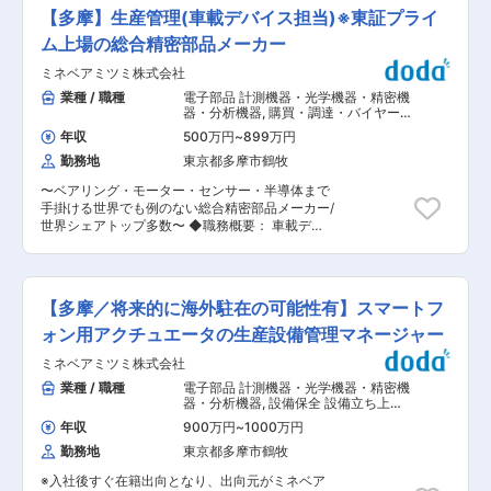
発を担当して頂きます。 入社してから一年間はC
式会社(勤務地：東京都多摩市鶴牧2-11-2） 変更
【多摩】生産管理(車載デバイス担当)※東証プライ
言語の研修を行って頂きますので、未経験の方で
の範囲：会社の定める業務
も確実にスキルを身に着けて頂けます。最初にお
ム上場の総合精密部品メーカー
まかせする業務はスキルやご経験により異なりま
ミネベアミツミ株式会社
すが評価や実験と先輩社員の業務に同行をして頂
きます。 ゆくゆくは新製品の打ち合わせから仕様
業種 / 職種
電子部品 計測機器・光学機器・精密機
検討、仕様打ち合わせなど幅広い業務を担って頂
器・分析機器
,
購買・調達・バイヤー・
きます。 同社製品は最近では小型化・省電力化な
MD 生産管理
年収
500万円
~
899万円
どの技術革新が進み、様々な製品に組み込まれて
勤務地
東京都多摩市鶴牧
おります。 多岐にわたるニーズに対して、業務を
細かく分業で担当するのではなく、広く担当でき
〜ベアリング・モーター・センサー・半導体まで
るため、自分の業務に手触りがあり、やりがいの
手掛ける世界でも例のない総合精密部品メーカー/
ある業務となっております。 ■働き方： 月残業
世界シェアトップ多数〜 ◆職務概要： 車載デバ
10時間程度、年休127日とWLBを大事にする企業
イス事業部にて、生産管理に携わっていただきま
です。有給取得率も高く育休取得実績も多数ござ
す。 ≪車載デバイス事業部の取り扱い製品≫ ・
います。 ■品質向上への取組： 部材調達は自社
車載関連の無線モジュール ・車載アンテナ など
（100%）で行い、最終検査は自社で実施。高い
≪具体的な業務内容≫ ・自動車用通信製品の生
品質でお取引先様からの信頼を頂いております。
【多摩／将来的に海外駐在の可能性有】スマートフ
産計画立案、製品納期管理、部品管理、在庫管
■取引顧客：東京エレクトロン、東京精密、キャ
理、調達管理 ・海外４工場におけるモノづくりに
ォン用アクチュエータの生産設備管理マネージャー
ノンなど大手メーカー多数（一部抜粋・敬称略）
おいて、生産性KPI管理、生産性改善 ※海外出
■当社の魅力： ・電子機器のベストパートナー：
ミネベアミツミ株式会社
張・海外赴任の可能性がございます。 ≪やりがい
５0年以上に渡る歴史で培った技術力を武器に、
≫ ・海外工場、営業などワールドワイドの人のつ
業種 / 職種
電子部品 計測機器・光学機器・精密機
エレクトロニクスのベストパートナーとして、電
ながり、語学習得 ・モノづくりに関わる幅広い生
器・分析機器
,
設備保全 設備立ち上
子デバイスの調達提供はもちろんのこと、システ
産管理スキルの習得、向上 ◆ミツミ電機株式会社
げ・設計（機械設計）
ム構築やソフトウエアの開発、メンテナンス、製
年収
900万円
~
1000万円
について： 2017年にミネベア株式会社とミツミ
造受諾など、お客様の課題をサポートしていま
勤務地
東京都多摩市鶴牧
電機株式会社が経営統合し「ミネベアミツミ株式
す。 ・安定の顧客基盤と信頼の技術力： 当社の
会社」が設立されました。ミネベアはメカニクス
製品は、通信／放送機器や製造装置など、高い信
※入社後すぐ在籍出向となり、出向元がミネベア
や加工など機械部品に強みを持ち、ミツミ電機は