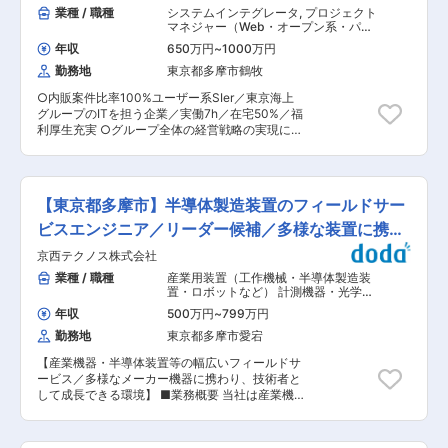
認する。 （2） 埋設企業調査 NTT・ガス・電気
業種 / 職種
システムインテグレータ
,
プロジェクト
売等法的手続きの各種申請手続き −外部サービサ
等の埋設企業へ照会を行い、情報を収集する。
マネジャー（Web・オープン系・パッ
ー窓口 −営業、審査、事務部門等、他部署との連
（3） 現地測量 計画路線において、測量を実施す
ケージ開発） IT戦略・システム企画担
携、協力 ※状況に応じ、裁判所・弁護士・不動産
年収
650万円
~
1000万円
当
る。 （4） データ整理 測量成果を整理し、座
仲介業者との打ち合わせなども業務に含まれます
勤務地
東京都多摩市鶴牧
標・高さ等の数値を取りまとめる。 （5） CAD入
また、個人での実績管理ではなくチーム単位で指
力・作図補助 AutoCADにて、地形・埋設物情報
標を持ち業務を行っています。ケースに応じてチ
○内販案件比率100%ユーザー系SIer／東京海上
を入力し、設計図作成のサポートを行う。 *測量
ーム内で相談し合うなど、コミュニケーションも
グループのITを担う企業／実働7h／在宅50%／福
がない際は設計の補佐 （6） 成果確認 測量成果お
取りやすい環境です。 ■配属組織： ・ローン事
利厚生充実 ○グループ全体の経営戦略の実現に向
よびCADデータの内容確認を行い、設計担当へ引
業部は営業とサポートで役割が分かれており、今
け、ITの側面でも様々なシステムに関するPJが進
き渡す。 【業務の特徴】 ・東京都・埼玉県の老
回はローンサポートグループでの募集です。グル
行予定です。複数部門が関わるIT戦略の実現に向
朽化管路を耐震化するプロジェクトに関わること
ープ内は、回収チーム／期中管理チームで構成さ
け、部門横断での大規模なPJ推進をお任せします
ができます。 ・上下水道の計画策定・基本設計・
れ、ご経験に応じ適したチームに配属予定です。
○募集元組織は同社内でも各部門のPM経験者が
詳細設計など、設計業務全般を経験可能です。 ・
【東京都多摩市】半導体製造装置のフィールドサー
・組織内は30代〜50代中心の30名弱の構成で、
集まる、プロフェッショナル集団です ■職務内
若手社員も早期からプロジェクトに参加し、技術
経験豊富な先輩社員も所属しているため、本業務
容： 東京海上日動火災保険(株)、および東京海上
ビスエンジニア／リーダー候補／多様な装置に携わ
を時間内に身につけられる環境があります ■対象
に初めて挑戦される方にもフォローが可能な体制
グループの経営戦略の実現をITサービスの提供を
エリアについて： 当社は、さいたま市(大宮)と多
れる
京西テクノス株式会社
です。 変更の範囲：会社の定める業務
通じてリードすべく、ビジネスサイドと協業しな
摩市(多摩センター)の2か所に拠点があります。こ
がら以下のような業務に従事頂きます。 ・中長期
業種 / 職種
産業用装置（工作機械・半導体製造装
ちらの求人は、都内のエリアを担当する設計技術
的なIT戦略の立案と実行 ・オープン化をはじめと
置・ロボットなど） 計測機器・光学機
者の募集です。 ■魅力ポイント： （1）安定した
した大規模開発プロジェクトのPMO業務 ・シス
器・精密機器・分析機器
,
機械・電子部
経営基盤 水道管耐震化工事の設計、調査ができる
年収
500万円
~
799万円
品 プラント機器・設備
テム全体のアーキテクチャガバナンスの遂行 ・全
企業は限られ、競合が少ないこともあり、定期的
勤務地
東京都多摩市愛宕
社的なQCD改善活動の検討と推進 ■募集背景・
にご依頼をいただくことが多いです。そのため、
組織ミッション： 同グループ全体で顧客との信頼
受託〜受注もコンスタントにできており、一定の
【産業機器・半導体装置等の幅広いフィールドサ
関係の再構築やサービス品質の更なる向上を目指
売上が確保できている状態です。安定した経営基
ービス／多様なメーカー機器に携わり、技術者と
している方向性のなか、ITに関してもそれぞ実現
盤を築くことができています。 （2）耐震化工事
して成長できる環境】 ■業務概要 当社は産業機
するための複数の部門やシステムを跨いだPJが立
の需要増加 地震のリスクに備えることが必須であ
器や半導体製造装置、ライフサイエンス装置など
ち上がっている状況です。 グループ全体のIT戦略
る日本。耐震化工事は重要な課題となっていま
多種多様な分野のメーカーと協力し、幅広い機器
や実行を担う同社においても、今後もこのような
す。当社の事業は、世の中に不可欠なインフラを
のフィールドサービス・メンテナンス業務を担っ