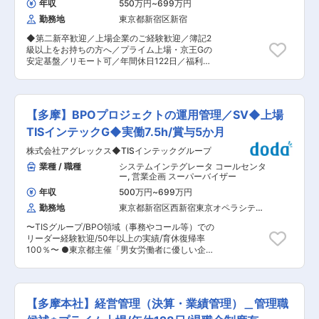
名、SV2名、パート8名） ■就業環境： ・残業月
年収
550万円
~
699万円
内容：京王グループ各社等の経理・会計業務全
20時間以内 ・転勤も基本的に無く、多摩地域で
勤務地
東京都新宿区新宿
般、京王グループの連結決算・ディスクロージャ
長く働きたい方にお勧め ・チームワークを大切に
ー業務、京王グループ各社からの資金の受け入れ
する社風 ■キャリア/スキルアップについて： ・
◆第二新卒歓迎／上場企業のご経験歓迎／簿記2
および貸し付けなど 京王電鉄本社の経理部門には
パフォーマンスとプロセス評価に分けて実施 (3ヶ
級以上をお持ちの方へ／プライム上場・京王Gの
約60名が在籍し、同じフロアで業務を進めていま
月毎) ・風土、カルチャー :オープンでコミュニケ
安定基盤／リモート可／年間休日122日／福利厚
す。資金担当、IR担当、決算・税務担当など業務
ーションが活発な環境。 ・社員は新卒~中途、ベ
生充実◆ ■業務内容 京王電鉄単体または京王グ
ごとに複数の担当がいます。経験の浅い業務につ
テランと様々であり、職種を超えた交流も盛ん。
ループ会社の経理業務を担当していただきます。
いては、部内でフォローしますのでご安心くださ
■各種研修制度の充実： ・外部講師研修 ・サー
◇初任者の方も含めてお任せする業務 ・伝票処理
い。 ■入社後の流れ 入社後はOJTや実務セミナ
ビス勉強会 ・導入事例勉強会 ・専門スキル研修
・経費精算、勘定科目管理 ・京王電鉄単体または
ー等にて知識を習得していただきます。まずはご
【多摩】BPOプロジェクトの運用管理／SV◆上場
・チームビルディング研修 等 変更の範囲：会社
京王グループ会社の決算業務（決算確定・予算集
経験、スキルに合わせて業務をお任せし、早い段
の定める業務
計、法定書類作成等） ◇能力や経験等を踏まえて
TISインテックG◆実働7.5h/賞与5か月
階で会計上・税務上の判断業務から決算への反映
お任せする業務 ・京王電鉄単体の税務業務（税務
業務まで、幅広く担っていただくことを期待して
株式会社アグレックス◆TISインテックグループ
判断等） ・連結業務（連結決算確定、各種分析、
います。京王電鉄単体、または連結の予決算業務
法定書類作成等） ・財務業務（資金調達、金融機
業種 / 職種
システムインテグレータ コールセンタ
やグループ会社の経理業務全般に携わっていただ
関対応、有価証券管理） ・IR業務（IR対応、開示
ー
,
営業企画 スーパーバイザー
いた後、経理部内でのジョブローテーションを通
対応） ・グループ会社の経理業務全般 ・各事業
じ、経験値を高めていくことができます。 ■ポジ
年収
500万円
~
699万円
部や監査法人との相談・交渉など ■組織構成 京
ション魅力 ◇経営判断に直結する重要事項につい
勤務地
東京都新宿区西新宿東京オペラシティ
王電鉄本社または株式会社京王アカウンティング
て調査や分析を行うことも多いため、やりがいも
（３８階）
への出向となります。 ※出向先事業内容：京王グ
大きく「会社を動かしている」という実感を得ら
〜TISグループ/BPO領域（事務やコール等）での
ループ各社等の経理・会計業務全般、京王グルー
れます。 ◇実務経験を積んだ後は、経理部門の課
リーダー経験歓迎/50年以上の実績/育休復帰率
プの連結決算・ディスクロージャー業務、京王グ
長や部長へとステップアップし、マネジメントに
100％〜 ●東京都主催「男女労働者に優しい企
ループ各社からの資金の受け入れおよび貸し付け
も携わることができます。また、手を挙げれば経
業」働きやすい職場部門賞を受賞した優良企業
など 京王電鉄本社の経理部門には約60名が在籍
営企画職やグループ会社での経営管理全般など経
●[東証プライム上場] TISインテックグループの
し、同じフロアで業務を進めています。資金担
理の枠を超えた業務にも挑戦できます。 ■働く環
中核企業として非常に安定した経営基盤 ●女性も
当、IR担当、決算・税務担当など業務ごとに複数
境 残業は平均28時間程度です。週1〜2回のリモ
働きやすい先進的企業：厚生労働大臣より、女性
の担当がいます。経験の浅い業務については、部
【多摩本社】経営管理（決算・業績管理）＿管理職
ートワークが可能で、フレックスタイム制度も導
活躍推進法の優良企業認定マーク「えるぼし」の
内でフォローしますのでご安心ください。 ■キャ
入しているため、柔軟な働き方ができます。福利
最高位を取得 ■業務内容 BPOプロジェクトのPL