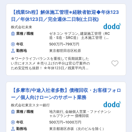
への貢献を実感できる仕事です。 今回、グループ
を続けています。 変更の範囲：会社の定める業務
していただきます。既にお取引きのあるお客様や
全体のデータ活用をさらに推進し、より高度な意
紹介からの受注がメインであり、飛び込み営業は
思決定や事業価値の創出を目指すための増員募集
【残業5h程】解体施工管理※経験者歓迎◆年休123
ありません。 ■入社後について ＜まずは＞ 解体
となります。 まずは特定事業（ホテル・生活サー
工事の現場監督として業務に携わっていただきま
日／年休123日／完全週休二日制(土日祝)
ビス領域など）の課題解決からお任せし、ゆくゆ
す。 営業として積算するうえで必要な知識（解体
くは他事業への横展開やDX推進プロジェクトも
株式会社未来
工事にどれくらいのゴミが出るのか、どれくらい
担っていただきます。 データ基盤の構築や、関連
費用がかかるのか）を実際に体験しながら学んで
業種 / 職種
ゼネコン サブコン
,
建築施工管理（RC
システムの導入・連携に関するプロジェクトマネ
いただきます。 ＜その後＞ 営業として顧客との
造・S造・SRC造） 土木施工管理（ト
ジメントも担っていただきます。 ■業務内容詳
商談や現場調査・積算業務に携わっていただきま
ンネル・道路・造成・ダム・河川・港
細： ・データ分析・効果検証 実績情報の可視
年収
500万円
~
799万円
湾・造園など）
す。 ■受注案件 官公庁と民間の売り上げが半々
化、データ加工、需要予測、顧客分析、施策効果
勤務地
東京都世田谷区松原
程度です。同社は豊富な実績を持ち、技術力の高
検証など ・BIダッシュボードの現場展開 現場
さで多くの受注を頂いています。環境・近隣に配
向けのダッシュボード作成や、活用・運用改善の
☆ワークライフバランスを重視して長期就業した
慮した工事内容・手法が評価され、他社よりも優
支援 ・データ基盤・パイプラインの整備 分析
い方にオススメ ☆売り上げの半分は官公庁案件の
先的に工事受注できています。 ■働きやすさ ・
基盤の整備、データパイプラインの構築・運用 ・
ため安定性も抜群！ ☆年休123日／残業平均月5h
残業平均月５時間： 解体工事が17時での終了とな
社内IT施策の企画・推進 ・IT・DXにかかる新規
／転勤出張なし／直行直帰可能 ■担当業務： 解
っておりますため、基本的に残業は発生いたしま
技術の調査、検証 ■使用ツール・環境：
体工事の現場管理業務をご担当頂きます。新築・
せん。 ・年間休日123日 ・転勤出張無し ・今年
Python、SQL、Databricks、AWS、Domo、
修繕工事とは違い、スケジュールの急な変更が少
度より完全週休二日制(土日祝）になりました。
Tableau等 ※プロジェクトや技術動向により変更
なく、トラブルや急な呼び出しの少ない安定的な
■組織構成 現在は役員数名で営業を行っておりま
【多摩市/中途入社者多数】債権回収・お客様フォロ
となる可能性があります。 変更の範囲：会社の定
環境です。騒音・近隣環境のため、平日も17時に
す。そのため、ご入社後は役員の方々と協力しな
める業務
工事が必ず終了します。手掛ける工事も東京都内
ー／個人向けローンのサポート業務
がら営業活動に取り組んでいただきます。 ■魅力
のものがほとんどで転勤・出張等も発生しませ
解体工事を請け負う300社の中で上位30位だけが
株式会社東京スター銀行
ん。 ■業務詳細： ご担当いただく案件は官公庁5
もてるAランクを2年連続取得した実績があります
割、民間5割となっております。長年に渡る実績
業種 / 職種
地方銀行
,
金融個人営業・ファイナンシ
(2021年・2022年)。売上・実績はもちろんのこ
と案件入札に関するノウハウから誰もが知ってい
ャルプランナー 債権回収
と、職場環境も整っているため、Aランクをとる
る大規模な官公庁案件も受注できています。 案件
ことができました。残業時間が少なく、転勤・出
年収
500万円
~
1000万円
はすべて都内のものとなっており直行直帰が可能
張もないことから長期就業ができます。ご経験を
勤務地
東京都港区赤坂（次のビルを除く）
なため、現場に赴くことがご負担になることはほ
活かして大規模案件にも関わることができます。