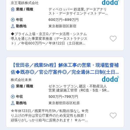
囲：会社の定める業務
ト可
京王電鉄株式会社
／DM作成、伝票処理／請求書処理、契約書類作
成 ・工事進捗表（データ入力等） ・備品発注
業種 / 職種
ディベロッパー 鉄道業
,
データアナリ
等 ■組織構成： 20~50代までの幅広い年齢層の
スト・データサイエンティスト データ
方が活躍しています! 和気あいあいとした雰囲気
サイエンティスト・アナリスト
年収
600万円
~
899万円
で、なじみやすい環境です。 ■働き方： 年休120
勤務地
東京都新宿区新宿
日、残業時間は月平均20〜30時間程度。育休産
休実績も1年で80名以上おり、お子様や突発的な
◆プライム上場・京王G／データ活用・システム
ご予定がある場合も有給取得等、取りやすい環境
導入を通じた事業変革推進（データストラテジス
です。また転勤も基本的に無いため、長期就業が
ト）／年収600万円〜／年休122日（土日祝休
可能です! ■キャリアパス： 事務のキャリアとし
み）／フレックス◆ 京王Gの今後の成長を支える
て、主任などのマネジメントを目指せることはも
交通・ホテル・生活サービスなど様々な分野のデ
ちろん、望めば営業などの別のキャリアにも異動
ータを活用して分析し、事業変革とアクション戦
することが可能です。また頑張りを評価いただけ
略を推進するデータ活用推進担当を募集します。
る環境なので、主任職などになると以下のように
【世田谷／残業5h程】解体工事の営業・現場監督補
リアル事業から生まれる豊富なデータを扱い、事
年収を大きく上げることも可能です。 ※８年目：
業部門と連携した具体的なアクション戦略を考え
佐◆既存◎／官公庁案件◎／完全週休二日制(土日
主任／年収562万円、14年目：主任／年収609万
るだけでなく、それを実現するためのシステム導
円 ■福利厚生： 住宅手当、子ども同伴勤務制
祝)
株式会社未来
入やプロジェクト推進まで一気通貫で携わること
度、半日・時間単位有給休暇制度など福利厚生の
ができるのが、鉄道・まちづくり企業の大きな醍
業種 / 職種
ゼネコン サブコン
,
建設・不動産法人
充実度向上を図り、従業員が健康で安心して働け
醐味です。 分析の効果がダイレクトに事業貢献へ
営業 建築施工管理（RC造・S造・SRC
る環境の整備への取り組みをより一層積極的、継
繋がり、地域社会への影響を肌で感じられる環境
造）
続的に推進してまいります。 ■当社について：
年収
500万円
~
799万円
です。データ基盤の知見とプロジェクト推進力を
「日本の家は高すぎる」。今から20数年前、創業
勤務地
東京都世田谷区松原
ベースに、コミュニケーションをもって意欲的に
者の玉木康裕がアメリカを訪れたときに感じたこ
事業変革に取り組める方を歓迎します。 ■配属部
の想いこそ、タマホームの原点です。注文住宅事
☆年休123日／残業平均月5h／転勤出張なし ☆売
署の業務内容： 京王Gが展開する各事業（交通・
業を中核として、戸建分譲事業、リフォーム事
り上げの半分は官公庁案件のため安定性も抜群！
ホテル・生活サービス等）の価格戦略、販売戦
業、集合住宅事業、マンション事業、保険代理店
頑張りがしっかり給与に反映されます！ ☆ルート
略、経営判断、現場改善に直結する分析とアクシ
業、家具・インテリアなどの周辺事業にも取り組
営業メイン／飛び込み営業なし ■業務内容： 顧
ョンを通して、データの力で事業成長や地域社会
んでいます。新築住宅着工件数No.1を目指し成長
客との商談、打ち合わせ、現地調査、積算を担当