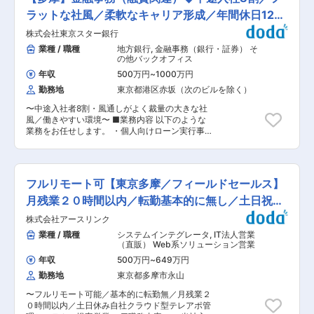
のような業務をお任せします。 ・契約審査・作成
業務（国内・海外）＿調達契約、製造委託契約、
ラットな社風／柔軟なキャリア形成／年間休日120
開発委託契約等 ・リスクマネジメント業務（事務
日
株式会社東京スター銀行
局会議体運営、資料作成・進捗管理・モニタリン
グ）） ・コンプライアンス業務 ・社内法律相談
業種 / 職種
地方銀行
,
金融事務（銀行・証券） そ
（アライアンス推進、著作権関連等） ・訴訟・紛
の他バックオフィス
争対応 ・他請求書処理、部内行事参画、関係省庁
年収
500万円
~
1000万円
連携等 日々の契約業務もございますが、リスクマ
勤務地
東京都港区赤坂（次のビルを除く）
ネジメントやコンプライアンスなど会社経営に関
連する業務にも力を入れております。将来的には
〜中途入社者8割・風通しがよく裁量の大きな社
法務プロセスの効率化・標準化への取り組み、組
風／働きやすい環境〜 ■業務内容 以下のような
織課題に応じた法務観点からの改善提案、各事業
業務をお任せします。 ・個人向けローン実行事務
部との連携等にも携わっていただきたいと考えて
（契約書・条件点検他） ・法人/個人債権書類管
います。 ■組織構成： 人事総務部法務課は5名に
理 ・その他融資関連業務 業務内容に応じて各ラ
て構成されており、輸出管理2名、法務関連業務3
インや他部門との連携も実施いただきます。 ■組
名にて対応しております。ご入社いただく方には
織について クレジット＆ローンアドミニストレー
職種専門管理職としてまたは管理職候補としての
フルリモート可【東京多摩／フィールドセールス】
ション部（以下CLA部）は3ラインで構成されて
活躍を期待しています。ご自身の描くキャリアや
おり、法人/個人融資関連事務、債権保全・管理業
月残業２０時間以内／転勤基本的に無し／土日祝休
適性に応じて会社と相談の上選んでいただけま
務を担当しています。本求人では、融資関連の登
す。 ■就業環境： 月平均残業は20時間以下、出
み
株式会社アースリンク
録事務をお任せします。 ■魅力ポイント ・2001
社を基本としていますが週1回在宅推奨日があ
年に創業した比較的新しい銀行です。他行と比較
業種 / 職種
システムインテグレータ
,
IT法人営業
り、年間休日128日とワークライフバランスも整
してもベンチャーマインドが強く、若手であって
（直販） Web系ソリューション営業
えられる環境です。当社は退職金制度や、住宅手
も実力があれば責任のある職務に登用する等、ス
当制度等、福利厚生も充実しております。 ■企業
年収
500万円
~
649万円
ピード感と裁量をもてる環境です。 ・ラウンジ型
魅力： 当社は創立80年を超える工業ミシン世界
勤務地
東京都多摩市永山
の店舗（完全予約制）や東京スター銀行唯一の商
シェアトップのメーカー企業です。世界180ヵ国
品を持っており（国内唯一、永住権を持たない外
で同社製品が導入されており、海外売上は8割以
〜フルリモート可能／基本的に転勤無／月残業２
国人にも対応可能な住宅ローンなど）、他銀行に
上を占め、世界中の人々の生活を下支えしていま
０時間以内／土日休み自社クラウド型テレアポ管
はないユニークな特徴を持っています。 ■働き