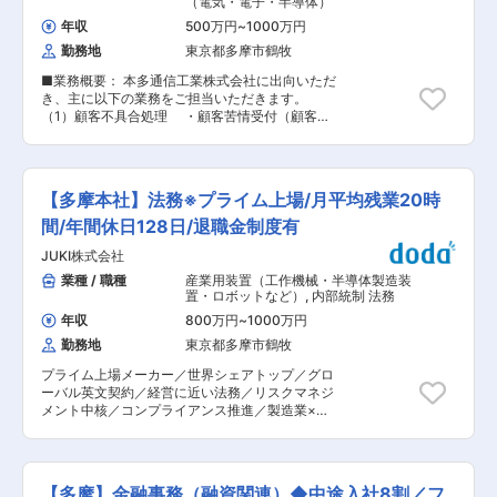
（電気・電子・半導体）
株式会社 ◇形態：在籍出向 ◇事業内容： ・電気
都多摩市鶴牧2-11-2 ・出向先の事業内容：プレ
機械器具の製造および販売 ・計測機械器具光学機
年収
500万円
~
1000万円
ス部品、成形部品、その他端子およびコネクタの
械器具、医療衛生機械器具および電子工業応用製
勤務地
東京都多摩市鶴牧
製造 ※労働条件については、出向者に適用されま
品の製造および販売 ・金属工業製品および金属材
す。 変更の範囲：会社の定める業務
料の製造および販売 ・窯業製品の製造および販売
■業務概要： 本多通信工業株式会社に出向いただ
◇勤務地：〒206-8567 東京都多摩市鶴牧2-11-
き、主に以下の業務をご担当いただきます。
2 変更の範囲：会社の定める業務
（1）顧客不具合処理 ・顧客苦情受付（顧客情
報入手、調整） ・顧客苦情展開（発生部門への
苦情情報展開） ・不具合調査対応（発生部門と
の協議、現地確認、対象品の処置） ・顧客不具
合報告（不具合報告書作成、顧客訪問説明）
【多摩本社】法務※プライム上場/月平均残業20時
（2）顧客監査対応 ・監査チェックシート作成
（発生部門へ展開、結果確認） ・監査対応（顧
間/年間休日128日/退職金制度有
客監査立ち合い、指摘事項改善フォロー、結果報
JUKI株式会社
告） （3）新製品立ち上げ対応 ・品質関連資料
の作成（顧客向け資料【PPAP関連書類等】、社
業種 / 職種
産業用装置（工作機械・半導体製造装
内向け資料） （4）サプライヤー管理 ・サプラ
置・ロボットなど）
,
内部統制 法務
イヤー工程確認（顧客クレーム改善結果フォロ
年収
800万円
~
1000万円
ー） ・新規サプライヤー評価 ※顧客、サプライ
勤務地
東京都多摩市鶴牧
ヤーの対応は国内及び海外 ■配属部署 人数:3名
(課長1名、課員2名) ・雇用元企業：ミツミ電機株
プライム上場メーカー／世界シェアトップ／グロ
式会社 ・出向先企業：本多通信工業株式会社 ・
ーバル英文契約／経営に近い法務／リスクマネジ
所在地：東京都多摩市鶴牧2-11-2 ・出向先の事
メント中核／コンプライアンス推進／製造業×安
業内容：プレス部品、成形部品、その他端子およ
定基盤 ■業務概要： 当社の法務部門においてご
びコネクタの製造 ※労働条件については、出向者
経験に合わせて法務業務全般的に携わっていただ
に適用されます。 変更の範囲：会社の定める業務
き、法務をけん引する存在としての活躍を期待し
ています。 ■業務詳細： ご経験に合わせて下記
【多摩】金融事務（融資関連）◆中途入社8割／フ