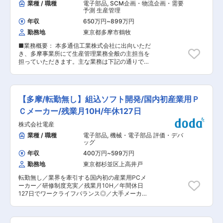
業種 / 職種
電子部品
,
SCM企画・物流企画・需要
予測 生産管理
年収
650万円
~
899万円
勤務地
東京都多摩市鶴牧
■業務概要： 本多通信工業株式会社に出向いただ
き、多摩事業所にて生産管理業務全般の主担当を
担っていただきます。主な業務は下記の通りで
す。近い将来同部署の管理職としてご活躍いただ
ける方を募集しています。 ・在庫 / 出荷管理 ・外
注先管理および交渉 ・生産キャパ / 生産計画作成
■配属部署 人数：5名(課長1名、課員4名) ■身に
【多摩/転勤無し】組込ソフト開発/国内初産業用Ｐ
つくスキル ・当社グループ内でコネクタ製品を手
がける本多通信工業、ミネベアコネクト業とのシ
Ｃメーカー/残業月10H/年休127日
ナジー創出を目指しており、各社の事例等を共有
株式会社電産
しながら幅広く知見を得ることができます。 ・今
後製品量産の一部をミネベアミツミグループの強
業種 / 職種
電子部品
,
機械・電子部品 評価・デバ
みである海外拠点に移管する予定であり、生産管
ッグ
理面でも海外拠点を絡めた業務が増えていくこと
年収
400万円
~
599万円
が見込まれるため、グローバルな視点で業務を行
勤務地
東京都杉並区上高井戸
うことができます。 ■やりがい ・自身が手掛け
た製品が自動車や民生産業機器という大きな業界
転勤無し／業界を牽引する国内初の産業用PCメ
の中でカタチになる喜びを体感いただけます。 ・
ーカー／研修制度充実／残業月10H／年間休日
生産数量や適正在庫を管理・コントロールする部
127日でワークライフバランス◎／大手メーカー
署であり、計画〜生産〜出荷・着荷までの一連の
多数取引あり／C言語未経験可 ■業務内容：【変
流れに携わることができます。 ■企業情報 ・雇
更の範囲：会社の定める業務】 当社の多摩技術セ
用元企業：ミツミ電機株式会社(所在地：東京都多
ンターにて産業用ＰＣの組み込みソフトウェア開
摩市鶴牧2-11-2) ・出向先企業：本多通信工業株