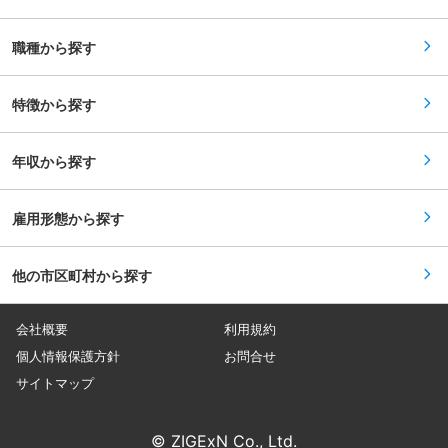
業…製品や部品をお客様や代理店などに発送する
す。 ■想定されるキャリアパス 現場エンジニア
ため、梱包品のチェック、梱包作業、伝票作成な
からリーダー、エキスパート、部門マネジメント
どの発送準備、運送会社への依頼 ※営業部門から
まで幅広いキャリアパスがあります。 ■企業の特
職種から探す
の製品のメンテナンス方法などの問い合わせに対
徴/魅力 メーカーとユーザーをつなぐ多能工エン
応し、営業担当者のフォローに協力することもあ
ジニアとして産業界に貢献しながら、安定したキ
ります。 ■当社の特徴： 【ニッチ分野における
ャリアと成長機会を得られる企業です。 変更の範
高い専門性と実績】 農業用散水機器においては国
特徴から探す
囲：会社の定める業務
内有数のシェアを誇り、50年以上の歴史で培われ
た豊富な経験と技術力を持っています。 【安全・
安心な水インフラを支える仕事】 生活に不可欠な
年収から探す
上下水道施設の運転維持管理を通じて、地域社会
の健康と衛生的な環境を確保しています。 【高度
な技術力と実績】 全国各地で培った豊富な経験と
専門知識で、安定稼働と効率的な水処理を実現
雇用形態から探す
し、信頼性の高いサービスを提供しています。
【環境への貢献】 水資源の有効活用や水質保全に
努め、持続可能な社会の実現に貢献しています。
他の市区町村から探す
会社概要
利用規約
個人情報保護方針
お問合せ
サイトマップ
© ZIGExN Co., Ltd.