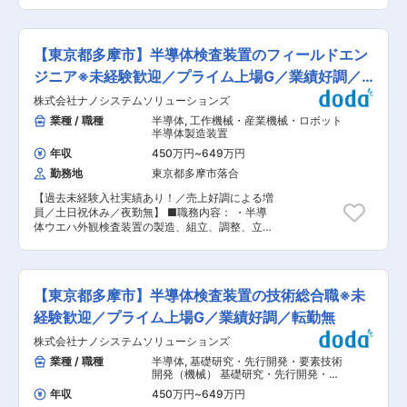
リーマネジメントモジュールなどの新製品を対象
成： 配属の経営戦略課は当社の経理・管理会計・
ペシャリストや部門の経営管理者、また業務コン
に、量産を見据えた生産工程の設計・立上げをリ
財務を担う組織でございます。上場企業でありな
サルタントとして顧客業務プロセスの分析〜見直
ードするポジションです。 開発部門・顧客と連携
がら経理、財務、管理会計を一気通貫して対応
し・再構築を行う業務BPRの提案へのキャリア、
しながら製品仕様を整理し、基板実装後の工程構
し、シナジーが生むため再編成した組織です。経
【東京都多摩市】半導体検査装置のフィールドエン
新規事業企画領域へチャレンジ頂くといったキャ
成を設計。国内での試作検証を通じて工程条件を
営戦略課は２５名、２０代〜６０代まで幅広い年
リアがあります。 変更の範囲：会社の定める業務
最適化し、確立した工法を海外工場へ展開しま
ジニア※未経験歓迎／プライム上場G／業績好調／
齢層が活躍しております。 ■就業環境： 出社を
す。 量産開始後も、品質・コスト・設備稼働の観
基本としていますが週1回在宅推奨日があり、年
転勤無
株式会社ナノシステムソリューションズ
点から継続的な工程改善を行います。 ■具体的な
間休日128日とワークライフバランスも整えられ
業務内容： ・新製品の生産工程構成検討、工程フ
業種 / 職種
半導体
,
工作機械・産業機械・ロボット
る環境です。当社は退職金制度や、住宅手当制度
ロー設計 ・試作評価による工程妥当性検証・デー
半導体製造装置
等、福利厚生も充実しております。 ■当社の魅
タ分析 ・課題抽出および工程条件・工法の改善提
力： 当社は創立80年を超える工業ミシン世界シ
年収
450万円
~
649万円
案 ・海外工場への工程移管、現地での立上げ支援
ェアトップのメーカー企業です。世界180ヵ国で
勤務地
東京都多摩市落合
（年2〜3回出張） ・量産後の不具合対応、設
同社製品が導入されており、海外売上は8割以上
備・工程改善の継続推進 ※1人あたり2〜3製品を
を占め、世界中の人々の生活を下支えしていま
【過去未経験入社実績あり！／売上好調による増
並行して担当 ■配属組織： 生産技術部門の中
す。当社製品は衣服や靴、鞄といったファッショ
員／土日祝休み／夜勤無】 ■職務内容： ・半導
で、工程設計・工法確立を担うチームへの配属と
ン製品から、液晶テレビや家電等精密な基板を搭
体ウエハ外観検査装置の製造、組立、調整、立上
なります。治具や設備設計は専門担当と連携しな
載したハイテクノロジー工業製品にも使われてい
げ業務 ・顧客先での装置据付、動作確認、性能評
がら進めます。 ■働き方・経験できる領域： ・
ます。 当社は現在「スマートファクトリー・自動
価 ・装置トラブルの一次切り分けおよび改善対応
新製品立上げを上流から主導するポジション ・複
化技術を核に、社会と共に持続可能な未来を創
・社内開発部門と連携した不具合解析、課題解決
数製品を横断し、生産技術としての引き出しを拡
る」というビジョンを掲げ、「社員のハッピー」
・顧客への装置操作説明および技術サポート ・国
大 ・海外拠点と協働しながらのグローバル量産体
【東京都多摩市】半導体検査装置の技術総合職※未
を経営の根幹に据えています。中期経営計画で
内外顧客先への出張対応を含むフィールドサポー
制構築 ■教育体制： ・入社後約1年間はOJTにて
は、成長分野へのシフトや新たなビジネスモデル
ト業務 ■入社後の流れ： 入社後1〜2年を独り立
経験歓迎／プライム上場G／業績好調／転勤無
工程設計・立上げ業務を習得 ・ベテラン社員のレ
の構築を進め、サステナビリティやESG経営の推
ちまでの期間とし、中長期視点での、教育体制を
ビュー・サポート体制あり ■ポジションの魅力：
進を重視しています。 変更の範囲：会社の定める
株式会社ナノシステムソリューションズ
整えております。社内研修やOJT研修へ取り組ん
・製品を「量産できる形」に仕上げる中核役割を
業務
で頂きます。 ■組織構成： フィールドエンジニ
業種 / 職種
半導体
,
基礎研究・先行開発・要素技術
担える ・工程設計・改善を通じ、生産性と品質向
ア組織には15名の社員が在籍しています。 ※過去
開発（機械） 基礎研究・先行開発・要
上に直接貢献 ・海外工場での立上げ・改善活動を
整備士経験者や文系出身の未経験者もご入社実績
素技術開発（電気）
通じて視野を広げられる 変更の範囲：会社の定め
年収
450万円
~
649万円
があります！ ■働き方： ・夜間作業はございま