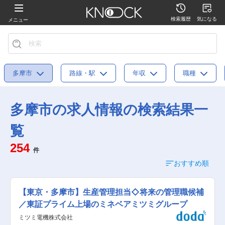
検索履歴
気になる
メニュー
多摩市
路線・駅
年収
職種
多摩市の求人情報の検索結果一
覧
254
件
おすすめ順
【東京・多摩市】生産管理担当◇将来の管理職候補
／東証プライム上場のミネベアミツミグループ
ミツミ電機株式会社