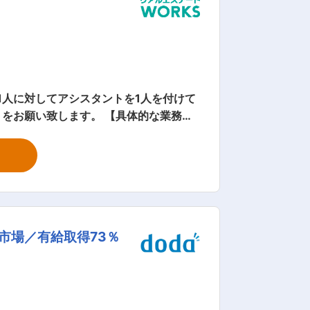
1人に対してアシスタントを1人を付けて
す。 【具体的な業務内
ング ■文書作成 ■資料のコピー ■書類
掲げており、店舗内装も不動産らしくな
9割を占める職場です。 「歩合制」では
となって業務に取り組んでいます。
市場／有給取得73％