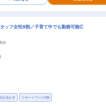
は、まずはアシスタントから対応します。1対1の環境で学べ
、実際の販売物件を通じて不動産の見方について学ぶ「見学」
タッフ女性9割／子育て中でも勤務可能◎
め、未経験からスタートの方も安心して就業できます。
北台
円
事をしたことがあ
語を活かす
リモートワークOK