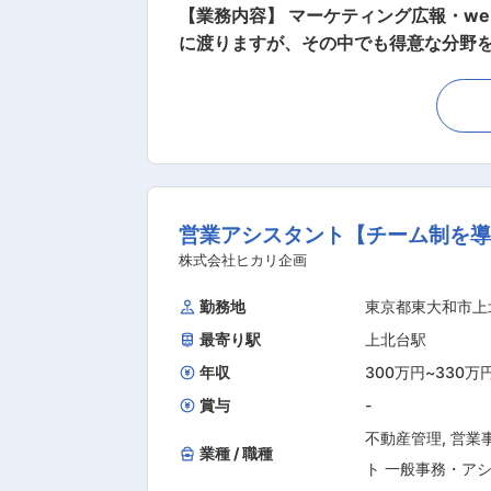
【業務内容】 マーケティング広報・w
■PCでの作業経
に渡りますが、その中でも得意な分野を生かせるポジションで
（Excel、Word、P
の物件情報入力 ■写真の撮影 ■3Dパースの作成 
ど）
川・武蔵村山・東大和エリアをメイン
らしくない不動産屋を目指しており、ス
■PCのブライン
おり、基本的なお仕事は物件情報の入
方
ルを活かした仕事をお任せ致しますの
営業アシスタント【チーム制を
■普通自動車免許
株式会社ヒカリ企画
【歓迎条件】
勤務地
東京都東大和市上
■子育ての経験や
最寄り駅
上北台駅
パート経験、引っ
年収
300万円
~
330万
ソリンスタンド店
賞与
-
験をお持ちの方
不動産管理
,
営業
業種 / 職種
ト 一般事務・ア
【求める人物像】