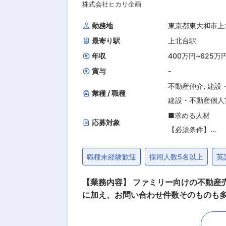
株式会社ヒカリ企画
勤務地
東京都東大和市上
最寄り駅
上北台駅
年収
400万円
~
625万
賞与
-
不動産仲介
,
建設
業種 / 職種
建設・不動産個人
■求める人材
応募対象
【必須条件】
■普通自動車免許
職種未経験歓迎
採用人数5名以上
英
【求める人物像】
【業務内容】 ファミリー向けの不動産売買の仲介営業をご担当いただきます。本ポジションは、不動産購入をしたいお客様が中心であること
■仕事を学ぶ意欲
に加え、お問い合わせ件数そのものも
に前向きに業務に
繋げられます。買いたくもないお客様
■積極的にチャレ
いうことはなく必要とされる情報を必要としている方に提供します。 現在活躍