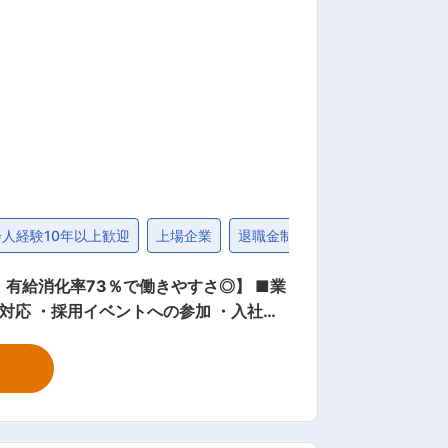
ては、経済活動再開を背景とした自動車や
い分野で市場が拡大しています。 ■当
ヤーに贈られる SEA（Supplier
の一つでもあります。 変更の範
会人経験10年以上歓迎
上場企業
退職金制度
社宅・家賃補助制
・有給消化率73％で働きやすさ◎】 ■業
対応 ・採用イベントへの参加 ・入社手
囲気で、社員が分け隔てなく働かれているこ
得率7