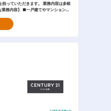
を担っていただきます。 業務内容は多岐
 同社は立
のご案内を手掛けています。 不動産屋
 広報未経験者も積極的に採用を進めて
ルは必要ございません。 得意なジャン
になります。