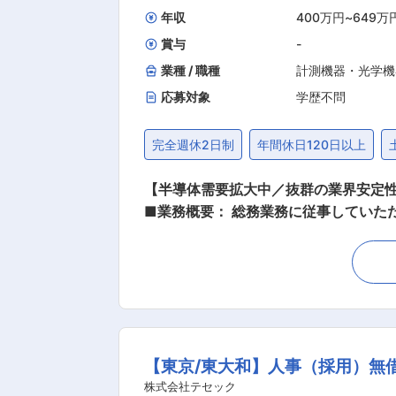
年収
400万円
~
649万
賞与
-
業種 / 職種
計測機器・光学機
応募対象
学歴不問
完全週休2日制
年間休日120日以上
【半導体需要拡大中／抜群の業界安定性／無
■業務概要： 総務業務に従事していた
り、先々は幅広い総務業務へのチャレン
細： 総務業務全般 ・株主総会関連業務
理、車両管理、稟議書管理、作業服管理、
名、30代4名、20代1名）となって
■働き方： 年休127日（2026年）、
価制度： 年２回評価を行っておりま
【東京/東大和】人事（採用）無
ります。 ■同社について： 半導体検
ドラといった最終段階の検査装置に特
株式会社テセック