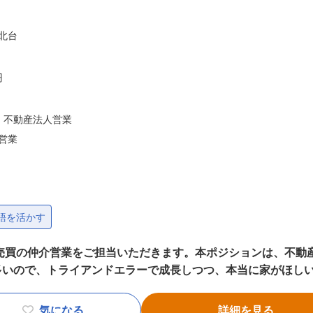
北台
円
・不動産法人営業
営業
をお持ちの方
語を活かす
があり、臨機応変
多いので、トライアンドエラーで成長しつつ、本当に家がほし
取り組める方
に売らなくちゃいけない、連絡してほしくないと思っているお
ンジするマインド
中の社員、全員が入社時は不動産業界未経験からスタートして
気になる
詳細を見る