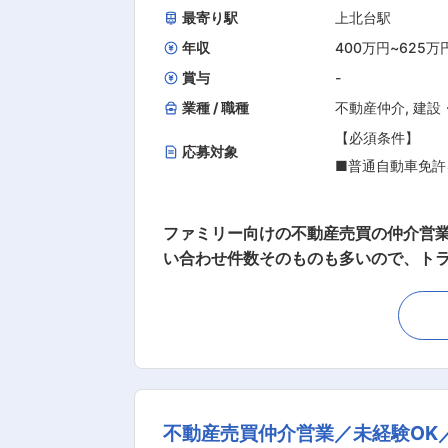
最寄り駅
上北台駅
年収
400万円
~
625万
賞与
-
業種 / 職種
不動産仲介
,
建設
【必須条件】
応募対象
■普通自動車免許
【求める人物像】
ファミリー向けの不動産売買の仲介営
■仕事を学ぶ意欲
い合わせ件数そのものも多いので、ト
■積極的にチャレ
す。買いたくもないお客様に売らなく
高校
なく必要とされる情報を必要としてい
社からひとり立ちまでの研修は、まずは
す。 【具体的な業務内容】 ■電話
不動産売買仲介営業／未経験OK