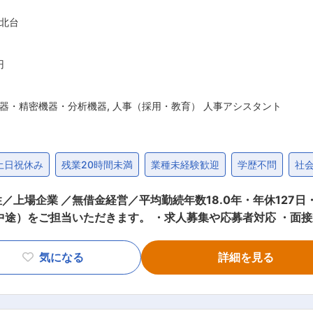
品が期待されています。 ■業界について 半導体業界におい
北台
背景としたパソコンやスマートフォン、ゲーム向け需要等幅広
サス・インスツルメンツ社より、その年の最も貢献度の高いサプライ
れるなど、業界の中でも高い技術力はもちろんのこと、企業力の高さが魅力
円
器・精密機器・分析機器
,
人事（採用・教育） 人事アシスタント
土日祝休み
残業20時間未満
業種未経験歓迎
学歴不問
社
上場企業 ／無借金経営／平均勤続年数18.0年・年休127日
中途）をご担当いただきます。 ・求人募集や応募者対応 ・面接
50代1名,30代2名,20代1名） 全社的にアットホームな雰
気になる
詳細を見る
フォローし合いながら行っています。 ■入社後のフォロー体制： 採用業務は現在1
員と一緒に業務を行いながら慣れていただきます。 ■働き方： 年休127日、有給取
価制度： 年２回評価を行っております。キャリア制度には明確な