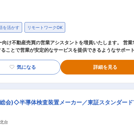
に共感いただける
（AT限定可）
味をお持ちの方
語を活かす
リモートワークOK
キルをお持ちの方
持ちの方
ー向け不動産売買の営業アシスタントを増員いたします。 営業
とで営業が安定的なサービスを提供できるようなサポートをお願い致しま
の方
の現地設営 ■インターネットに掲載する物件の入力 ■ポスティ
気になる
詳細を見る
長を遂げています。 不動産屋らしくない不動産屋になることを
験でもチャレンジ
ます。 一緒に働く仲間は20～30代を中心とした社員で女性が
れる方
チーム制」を取っており、共通目標の達成のためにチーム一丸
成に向けて取り組
主総会)◇半導体検査装置メーカー／東証スタンダード
しんでいける方
北台