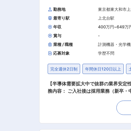
ますの半導体需要が高まる中、同社の製
勤務地
東京都東大和市上
産業向け需要、５G化や巣ごもり消費を
最寄り駅
上北台駅
社の技術力 技術や品質の高さ等からテキ
Excellence Award）を受賞さ
年収
400万円
~
649万
囲：会社の定める業務
賞与
-
業種 / 職種
計測機器・光学機
応募対象
学歴不問
完全週休2日制
年間休日120日以上
【半導体需要拡大中で抜群の業界安定性／
務内容： ご入社後は採用業務（新卒・
続き・受け入れ対応など また、先々は人事制度設計等、幅広い人事業務へのチャレンジが可能です。 ・教育計画 ・人事制度設計等 ■組織の
雰囲気： 人事部は現在4名組織です。（
とが魅力の一つです。連携を取り、それぞれの人事業務を
名メインで担当しております。入社後はOJTで担当社
0％以上と働きやすい環境が整っており、平均勤続年数は18.0年です。 ■評