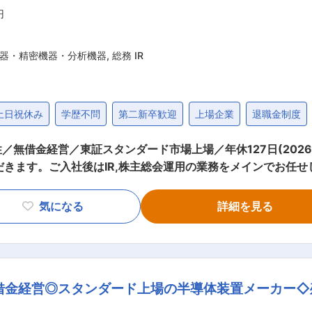
円
器・精密機器・分析機器
,
総務 IR
土日祝休み
学歴不問
第二新卒歓迎
上場企業
退職金制度
借金経営／東証スタンダード市場上場／年休127日(2026年)
だきます。ご入社後はIR,株主総会運用の業務をメインでお任せ
ジが可能です。将来的にはマネジメントメンバーとしてご活躍
（3月〜6月） ・IR業務 ・法定書類の作成 ・その他総務庶務
気になる
詳細を見る
HP管理、設備（建物）管理等） ■組織の雰囲気： 総務部門は
おります。 全社的にアットホームな雰囲気で、社員が分け隔て
有給取得率73.4％と働きやすい環境が整っており、平均勤続年数は
す。キャリア制度には明確な基準を設け、管理職になるためには
借金経営◎スタンダード上場の半導体装置メーカー◇
査装置の開発・製造・販売・サービスすべて自社で行う独立系
化し、この分野での専門的な技術力とシェアを保有しています