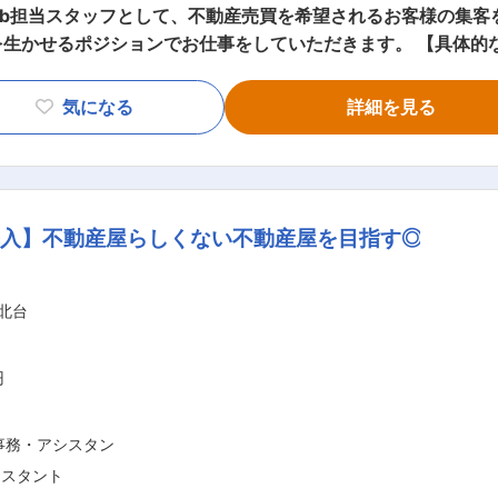
eb担当スタッフとして、不動産売買を希望されるお客様の集客
験がある方
お仕事をしていただきます。 【具体的な業務内容】 ■一戸建てやマンション等
owerpointな
■イラスト、コンテンツの制作 ■文章作成 ■Webデザイン 【担当者コメント】
エリアとし、戸建て・土地・マンション・注文住宅、リフォーム
気になる
詳細を見る
タッフは9割が女性で子育て中の社員も多数活躍しています。
ドタッチが可能な
力と写真撮影、受付からスタートするので、最初から特別なスキ
で、未経験からでも安心して入社し活躍することが可能な職場
導入】不動産屋らしくない不動産屋を目指す◎
（AT限定可）
北台
、スーパーなどの
越し屋、大工、ガ
円
員などの社会人経
事務・アシスタン
シスタント