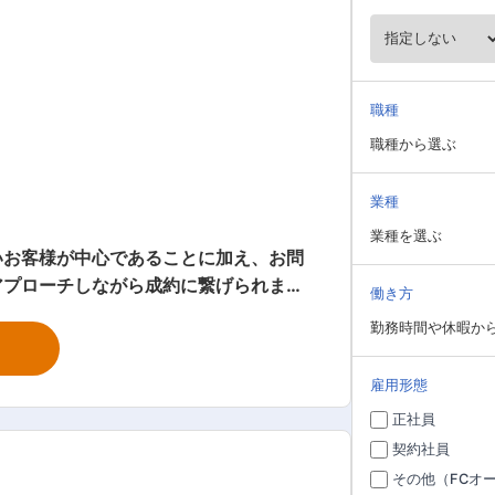
職種
職種から選ぶ
業種
業種を選ぶ
いお客様が中心であることに加え、お問
アプローチしながら成約に繋げられま
働き方
絡をしなくちゃいけない、ということは
勤務時間や休暇か
業界未経験からスタートしています。入
にレベルアップができる環境がありま
雇用形態
案内 ■商談 ■契約手続き
正社員
契約社員
その他（FCオ