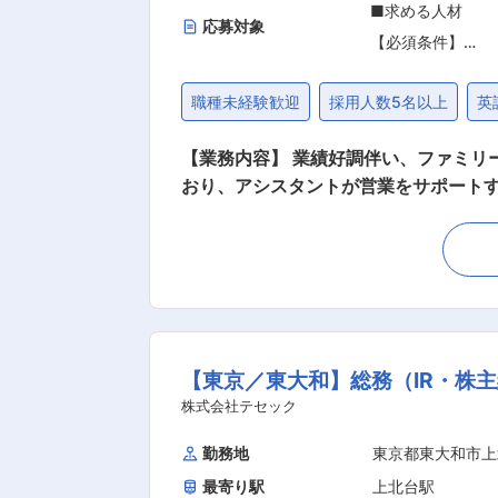
■求める人材
■チームでの仕事
応募対象
【必須条件】
方
■普通自動車免許
■不動産業界に興
職種未経験歓迎
採用人数5名以上
英
■基本的なPCス
■広報に興味をお
【業務内容】 業績好調伴い、ファミリ
【歓迎条件】
高校
おり、アシスタントが営業をサポートするこ
■既卒・第二新卒
容】 ■案内物件の資料準備 ■販売物件
のお届け 【担当者コメント】 同社はおしゃれな店舗、住宅のプロデュース、親しみやすいホームページなどを意識しており、これまでの不動
【求める人物像】
産会社にはない取り組みや仕組みで成
■不動産業界未経
いような雰囲気を徹底して創り上げてい
出来る環境を望ま
なく、社員みんなで目標を達成する「
■チームで目標達
【東京／東大和】総務（IR・株
んでいただける方
株式会社テセック
■仕事も遊びも楽
勤務地
東京都東大和市上
高校
最寄り駅
上北台駅