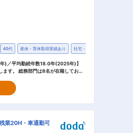
40代
産休・育休取得実績あり
社宅・家賃補助制度
締切間
／平均勤続年数18.0年(2025年)】
します。 総務部門は8名が在籍してお
頂きたいと考えています。 ■業務詳
業務（例:持株会、生保・損保事務、備品管
現在8名の組織（60代2名、50代1
なく働かれていることが魅力の一つです。
18.0年です（2025年度実績）。 ■評
試験を受けて頂くことが必要となってお
残業20H・車通勤可
メーカーです。その中でも、テスタやハン
。今後、通信や自動車産業においてます