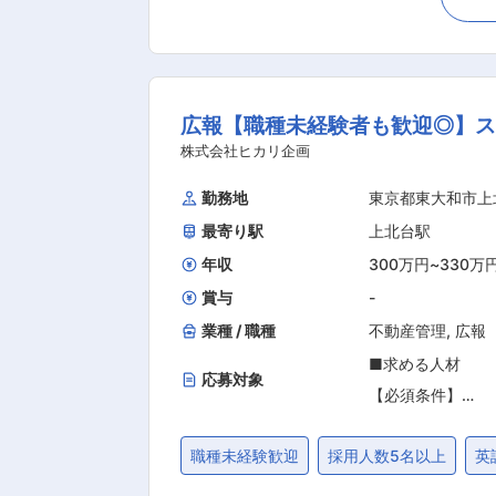
をお持ちの方
います。入社からひとり立ちまでの研修
があります。 【具体的な業務内容】 ■電話・メール等の問い合わせ対応 ■要望ヒアリング ■物件紹介 ■現地案内 ■商談 ■契約手続き 【担当
高校
者コメント】 従来の歩合制を無くし、チーム性によって個人ノルマの廃止をし営業1人で業務を抱え込む負担を減らす環境があります。 不動
産の基礎やマナーから学べる「座学」
広報【職種未経験者も歓迎◎】ス
ぶ「OJT」の３タイプの研修があるた
株式会社ヒカリ企画
勤務地
東京都東大和市上
最寄り駅
上北台駅
年収
300万円
~
330万
賞与
-
業種 / 職種
不動産管理
,
広報
■求める人材
応募対象
【必須条件】
■PCを使って仕
職種未経験歓迎
採用人数5名以上
英
る方