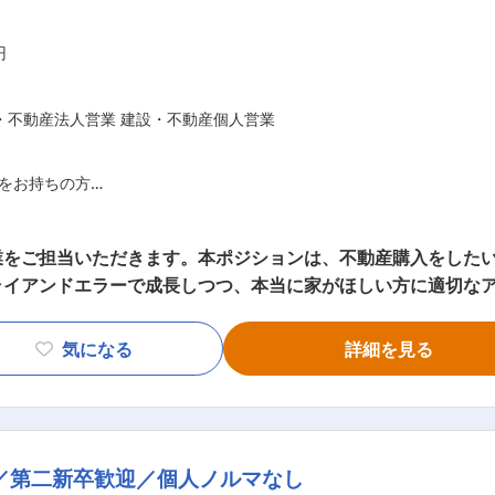
円
・不動産法人営業 建設・不動産個人営業
をお持ちの方
業をご担当いただきます。本ポジションは、不動産購入をした
があり、臨機応変に前向きに業務に取り組める方
ライアンドエラーで成長しつつ、本当に家がほしい方に適切な
ンジするマインドをお持ちの方
ちゃいけない、連絡してほしくないと思っているお客さんに連
る方に提供します。 現在活躍中の社員、全員が入社時は不動産
気になる
詳細を見る
アシスタントから対応します。1対1の環境で学べるので確実
・メール等の問い合わせ対応 ■要望ヒアリング ■物件紹介 ■現地
／第二新卒歓迎／個人ノルマなし