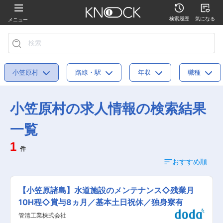
検索履歴
気になる
メニュー
小笠原村
路線・駅
年収
職種
小笠原村の求人情報の検索結果
一覧
1
件
おすすめ順
【小笠原諸島】水道施設のメンテナンス◇残業月
10H程◇賞与8ヵ月／基本土日祝休／独身寮有
管清工業株式会社