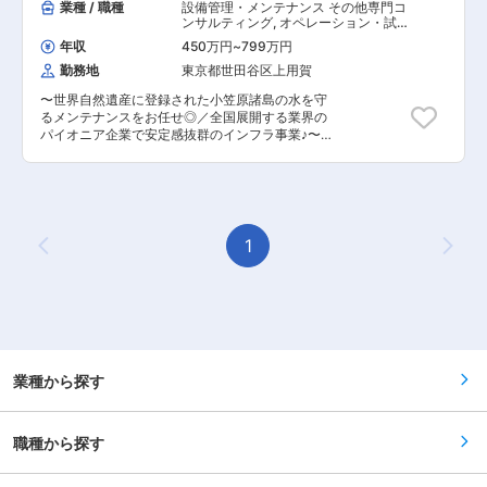
業種 / 職種
設備管理・メンテナンス その他専門コ
ンサルティング
,
オペレーション・試運
転 メンテナンス
年収
450万円
~
799万円
勤務地
東京都世田谷区上用賀
〜世界自然遺産に登録された小笠原諸島の水を守
るメンテナンスをお任せ◎／全国展開する業界の
パイオニア企業で安定感抜群のインフラ事業♪〜
■業務内容 「日本のガラパゴス」として世界自然
遺産にも登録されている小笠原諸島の当社出張所
にて、公共の上下水道など水処理施設の維持管理
や、水質管理に伴う設備機器のメンテナンス業務
をご担当いただきます！ ■具体的な業務： ＜し
尿処理施設の運転管理＞ 機械やポンプ等の動作確
1
Previous Page
Next
認／施設内の巡視点検・清掃／中央監視室での計
測値及び施設の監視業務／不具合等が発生した際
の緊急対応 など ＜水質管理＞ 放流水等の水質
検査（pH、BOD、SS等）／汚泥分析／ケーキ含
水率分析 ＜その他＞ 脱水汚泥の搬出作業／各種
点検の報告書作成 など ■小笠原出張所のメンバ
ーについて： 現在、小笠原出張所には8名のメン
バーが在籍しています！（20代2名、30代1名、
業種から探す
40代3名、50代1名、60代1名）小笠原諸島はダ
イビングや釣りなどマリンスポーツの名所な為、
休日は釣りや島内サークルで地域の方と共にレジ
職種から探す
ャー等を楽しむメンバーもいれば、インドアな趣
味に興じるメンバーもおり、様々な世代の方が充
実して働かれている環境です♪ ■具体的な働き方