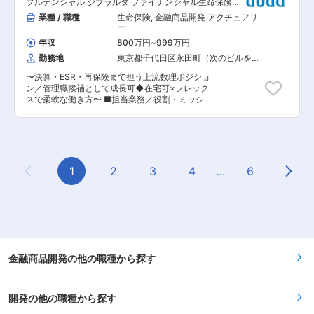
有
プルデンシャル ジブラルタ ファイナンシャル生命保険株
専門性の高い人材として成長し、将来的にはマネ
のキャッシュレスサービスを中心に事業を展開
式会社
ジメント（含む海外拠点）としてのキャリアなど
業種 / 職種
生命保険
,
金融商品開発 アクチュアリ
し、急激な成長を遂げてきました。しかし、近年
への異動なども可能であり、豊富で多様なキャリ
ー
の市場環境の変化や顧客ニーズの多様化に伴い、
ア展開ができる環境です。 ■当行の魅力： ・
決済だけではなく法人向け金融サービス等への事
年収
800万円
~
999万円
MUFGグループの証券や信託銀行等の全機能を用
業拡大が急務となっています。 これらを踏まえ、
勤務地
東京都千代田区永田町（次のビルを除
いた総合金融サービスの提供により、お客様の
新たな法人向け金融サービスの企画・開発体制の
く）
様々なニーズに応えることが可能です。 ・富裕層
構築を推進しています。具体的には、顧客ニーズ
〜決算・ESR・再保険まで担う上流数理ポジショ
顧客基盤120万人、非上場オーナー企業数5万社、
を的確に捉えた革新的な金融サービスの提供を目
ン／管理職候補として成長可◆在宅可×フレック
オーナー系上場企業数1,200社というMUFGの圧
指し、市場調査、ビジネスプラン策定、サービス
スで柔軟な働き方〜 ■担当業務／役割・ミッショ
倒的顧客基盤を踏まえ、これまで以上に銀信証の
開発、マーケティング戦略策定など、多岐にわた
ン： 日本会計基準の決算業務担当として、上長監
連携を深めております。 変更の範囲：本文参照
る業務に取り組んでいます。 新規事業の成功に
督の下、決算業務、決算見込、経済価値ベースの
は、金融サービスに関する深い知識と経験を持
負債評価、再保険管理等の業務を担っていただき
ち、新規事業開発を推進できる専門人材の確保が
ます（将来の管理職候補として、専門スタッフの
不可欠です。金融業界の未来を共に創造し、新た
育成や進捗管理も行っていただきます。）。 ま
な価値を提供することに情熱を持つ方を歓迎しま
た、財務部門、運用部門、リスク管理部門、ＩＴ
1
2
3
4
...
6
す。 変更の範囲：会社の定める業務
Previous Page
Next
部門、グループ会社、再保険会社等と連携し、社
内外のコンタクト先として、担当業務の代表とし
て業務を推進していただきます。 ■チームの業務
内容： 1）アクチュアリー業務（日本会計基準の
決算業務等） ・日本会計基準の責任準備金等の負
債計算、利源分析・ＳＭ比率等の計算、分析及び
レビュー ・決算見込 ・ESR計測 ・再保険管
理、事業統計、経験率分析、など 2）クチュアリ
金融商品開発の他の職種から探す
ー業務（米国会計基準の決算業務） ・米国会計基
準の責任準備金やＤＡＣの計算、分析及びレビュ
ー ・決算結果の米国親会社へのレポーティング
開発の他の職種から探す
・米国会計に基づく将来の収支見込、など ■働き
方： ・在宅勤務：可（原則50％出社、50％在