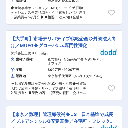
勤務地
東京都渋谷区道玄坂
最先端のAIを積極的に活用し、お客さまからのフ
とし込むクオンツとしての基礎力を着実に身につ
ィードバックの収集・分析を行い、データに基づ
けられるポジションです。 先輩クオンツやエンジ
◆新規事業ポジション／GMOグループの対面キ
いた迅速な改善を繰り返すことで、最高の顧客体
ニアと協働しながら、分析・検証・改善のプロセ
ャッシュレス事業領域を担う／充実した福利厚生
験を提供し続けたいと考えています。 ■業務内
スを経験し、将来のクオンツ中核人材として成長
／業績賞与5か月分◆ ■概要： 法人向け金融サー
容： （1）商品数理審査に関わる当局折衝 ・商品
していける環境があります。 変更の範囲：会社の
ビスの立ち上げに伴い、事業計画の立案、プロジ
認可取得に向けた数理面での当局対応 ・当局から
定める業務
ェクトの立ち上げ・リードまで一貫して担ってい
の照会事項に対する資料作成および説明対応 ・指
ただきます。 具体的には、市場調査・顧客ニーズ
摘事項への対応方針検討および修正対応 ・社内関
分析に基づいたサービス企画、ビジネスプランの
係部署と連携した認可プロセス全体の推進 （2）
【大手町】市場デリバティブ戦略企画◇外資法人向
策定、開発・運用チームとの連携によるサービス
新商品開発に関わる料率設定等 ・新商品・商品改
開発、継続的な改善などを担当します。 既存事業
け／MUFG◆グローバル×専門性深化
定における保険料率の設計・算定 ・収益性・リス
の成長に加え、新規事業開発を推進するための専
ク・競争力を踏まえた数理的検討 ・商品企画部門
株式会社三菱ＵＦＪ銀行
門人材として、金融業界の変革に貢献していくこ
と連携した商品コンセプト具体化への関与 ・販売
とが期待されます。 将来的には、新規サービスの
業種 / 職種
都市銀行
,
金融商品開発 その他バック
後の実績モニタリングおよび課題抽出 （3）算出
プロジェクトリーダーや事業責任者として、事業
オフィス
方法書の作成および改定 ・算出方法書の新規作成
戦略の立案・実行、チームマネジメントなど、よ
および改定業務 ・法令・ガイドライン改定への対
年収
800万円
~
1000万円
り大きな役割を担っていただくことも期待してい
応 ・数理前提や算定ロジックの整理および文書化
勤務地
東京都千代田区丸の内（次のビルを除
ます。 ■業務内容： ・法人向け金融サービスの
・社内外向け資料としての品質担保・整合性確認
く）
企画・立案・実行 ・市場調査・分析に基づいたニ
■ポジションの魅力： ・自分のペースで担当業務
〜市場業務経験を活かし戦略企画へ挑戦◆外資法
ーズ把握とサービス開発 ・サービス開発・運用に
に取り組むことが可能で、仕事のオンオフの切り
人向け金利・為替デリバティブ領域／在宅可・海
おけるプロジェクトマネジメント ・KPI設定と進
替えがしやすいうえ、自分の意見が実現しやすい
外連携有〜 ■業務内容：【変更の範囲：会社の定
捗管理・効果測定 ・チームメンバーの育成・指導
職場です。 ・アクチュアリー資格取得に向けての
める業務】 ・海外における外資系事業法人向けの
・法規制の遵守とリスク管理 ■ポジション魅力：
支援プログラムを用意しています。仲間と一緒
市場性商品（金利デリバティブ、為替）マーケテ
キャッシュレス需要の大幅な増大により決済端末
に、仕事をしながら、アクチュアリー資格を目指
ィング戦略の企画、立案、実行 ・最先端金融手法
導入の加盟店様が増加しており、ビジネス規模も
しましょう。 ・人事異動は、ご本人の希望を十分
の調査／導入に係る企画、調整 ・海外セールス、
順調に拡大しています。事業が伸長する一方で、
【東京／数理】管理職候補◆US・日本基準で成長
に考慮して行われるため、アクチュアリーとして
バンカーとの協働施策推進 ■キャリアパス： 対
加盟店様の更なる発展や、当社自体の更なる発展
長期的にご活躍いただける環境です。 変更の範
応業務の幅が広いため、同業務におけるプロ職と
／プルデンシャルG安定基盤／在宅可・フレックス
のため、決済業務に付随した各種事業企画をお任
囲：会社の定める業務
してキャリア形成する選択肢もあれば、同部署で
せします。 ■募集背景： これまで加盟店様向け