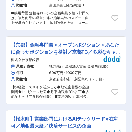
て企業財物保険ラインの情宣活動を行い（成約事
勤務地
富山県富山市堤町通り
例紹介・売れ筋情報や業務関連情報等の提供。資
料作成含む）、そのためにマーケット情報・他社
■採用背景 無担保ローンの企画機能を担う部門で
動向を含めた情報収集を行う 変更の範囲：会社の
は、複数商品の運営に伴い施策実装のスピード向
定める業務
上が求められています。体制強化のため、ローン
領域での実務経験を持つ方を募集します。 ■業務
内容 個人向け無担保ローン（カードローン、マイ
カーローン等）の戦略立案、商品導入、運用管理
を担当します。市場動向や顧客ニーズを踏まえ、
【京都】金融専門職＜オープンポジション＞あなた
KPIに基づく分析を行い、収益性向上に向けた企
画を立てます。申込導線の最適化や広告施策の企
に合ったポジションを検討／京都FG／多彩なキャリ
画にも関わり、テレビ・新聞・Web・店頭など複
ア有
株式会社京都銀行
数の媒体を活用したプロモーションに携わりま
す。保証会社、広告代理店、システムベンダーと
業種 / 職種
地方銀行
,
金融法人営業 金融商品開発
の調整を行い、要件定義やスケジュール管理を進
年収
600万円
~
1000万円
めます。データマーケティングチームと連携し、
分析結果を踏まえた改善施策を検討します。仮説
勤務地
京都府京都市下京区烏丸（２丁目）
立案、課題設定、調整を主体的に行い、企画を形
【御経験・スキルを活かせる◆地域密着型の金融
にする役割が求められます。Excel・PowerPoint
機関◆I・Uターン歓迎◆月平均残業20h以下◆多
などを用いて資料作成を行い、関係者へ説明しな
彩なキャリア選択が可能】 ■業務内容： 本部各
がら実行環境を整えます。 ■業務の魅力 銀行の
部の専門部署でご活躍いただきたく、金融業界で
収益源となる主要商品の改善に直接関わるため、
のご経験とご希望をもとにあなたに合ったポジシ
施策の成果を実感しやすい点が特徴です。企画立
ョンを幅広く打診させていただきます。 【ポジシ
案の幅が広く、自ら考えた施策を実装しやすい環
ョンについて】 ・事業承継やM&Aアドバイザリ
境が整っています。データマーケティングチーム
【桜木町】営業部門におけるAIテックリード※在宅
ー業務 ・遺言信託や相続支援のコンサルティング
との協働により、数字を基点にした企画スキルも
業務 ・DX推進、データサイエンス業務 ・リスク
可／地銀最大級／決済サービスの企画
身につきます。 ■働く環境 富山市の本店勤務と
管理業務(市場、流動性管理に付随する業務) ・有
なり、商品企画・デジタル領域のメンバーと協働