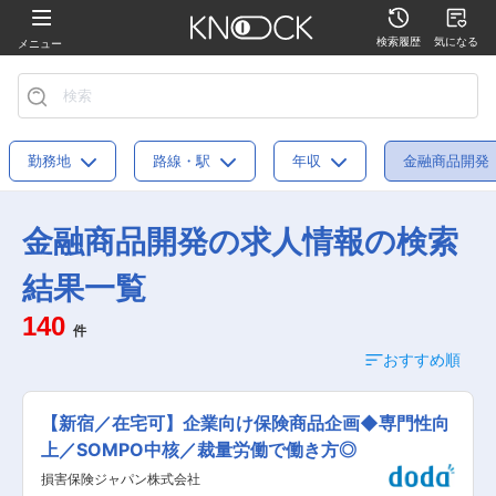
検索履歴
気になる
メニュー
勤務地
路線・駅
年収
金融商品開発
金融商品開発の求人情報の検索
結果一覧
140
件
おすすめ順
【新宿／在宅可】企業向け保険商品企画◆専門性向
上／SOMPO中核／裁量労働で働き方◎
損害保険ジャパン株式会社