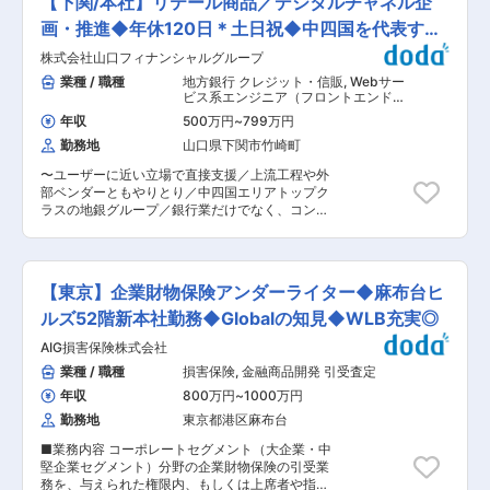
【下関/本社】リテール商品／デジタルチャネル企
ていただきます。入社後はOJTやメンター制度、
す。福利厚生が充実しており、社員一人ひとりが
社内研修を通じて安心して業務に取り組める環境
画・推進◆年休120日＊土日祝◆中四国を代表する
安心して長期的に働ける環境が整っています。ま
です。 ■業務詳細 ・地震、津波、地震火災、液
た、社内の風通しが良く、意見やアイデアが尊重
金融G
株式会社山口フィナンシャルグループ
状化等の国内外自然災害リスクシミュレーション
される文化が根付いています。 変更の範囲：会社
モデルの開発 ・建物や設備の物的損害、事業・サ
業種 / 職種
地方銀行 クレジット・信販
,
Webサー
の定める業務
プライチェーン停止リスク評価の脆弱性モデル開
ビス系エンジニア（フロントエンド・
発 ・地理空間情報やセンシング技術を活用した災
サーバーサイド・フルスタック） 金融
年収
500万円
~
799万円
商品開発
害リスク定量化手法の研究・実装 ・保険商品や地
勤務地
山口県下関市竹崎町
震デリバティブ等のリスクファイナンス商品の設
計・開発支援 ・大学や研究機関、他業種との共同
〜ユーザーに近い立場で直接支援／上流工程や外
プロジェクトへの参画 ■扱うサービス 地震リス
部ベンダーともやりとり／中四国エリアトップク
ク可視化SaaSや災害リスクファイナンス支援ツ
ラスの地銀グループ／銀行業だけでなく、コンサ
ール等の開発・運用 ■組織構成 部全体28名、グ
ルティング、証券、管理回収・再生、ベンチャー
ループ10名で専門性の高いメンバーが在籍。多様
キャピタル等、多岐に渡る事業を展開〜 ■（1）
なバックグラウンドを持つ方が協力し合う風通し
募集背景 当社グループでは中期経営計画におい
の良い組織です。 ■業務の魅力 最新技術を活か
て、個人向け金融サービスの高度化と顧客体験
して社会課題解決に貢献でき、業界最先端の知見
【東京】企業財物保険アンダーライター◆麻布台ヒ
（CX）の向上を重要な戦略テーマとしていま
や技術を習得可能です。異業種や大学との連携も
す。預金商品やポイントプログラム等の魅力強化
ルズ52階新本社勤務◆Globalの知見◆WLB充実◎
多く、新しい価値創出の機会が豊富です。 ■教育
に加え、スマートフォンアプリやWebをはじめと
体制 OJT、社内研修、自己啓発支援、学会参加な
AIG損害保険株式会社
したデジタルチャネルの進化を通じて、顧客接点
ど成長を全面的にサポートします。 ■就業環境
の拡充と質の向上を図る必要があります。 こうし
業種 / 職種
損害保険
,
金融商品開発 引受査定
在宅勤務制度を導入し、ワークライフバランスを
た中で、商品企画とデジタルチャネルの両面から
重視。家庭や個人事情にも柔軟に対応可能です。
年収
800万円
~
1000万円
サービス価値を高める体制強化が求められてお
■想定されるキャリアパス モデル開発・分析のプ
り、顧客ニーズを的確に捉えながら企画から実行
勤務地
東京都港区麻布台
ロフェッショナルや、リスクファイナンス設計・
までリードできる人材を募集します。 ■（2） ミ
新規事業創出等幅広いキャリアを描くことができ
■業務内容 コーポレートセグメント（大企業・中
ッション 個人向け金融サービスの価値向上を実現
ます。 ■企業の特徴/魅力 自然災害リスク分野の
堅企業セグメント）分野の企業財物保険の引受業
し、顧客の日常に寄り添う利便性の高いサービス
先進的な取り組みを推進し、社会に大きなインパ
務を、与えられた権限内、もしくは上席者や指定
を提供することがミッションです。 商品企画とデ