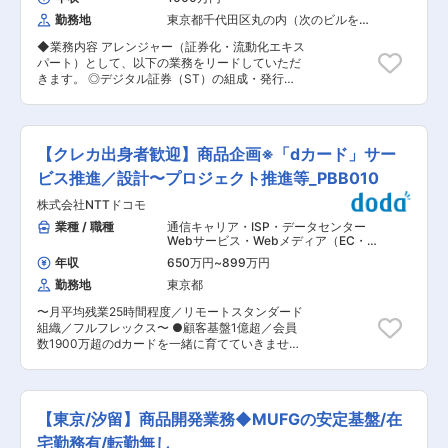
存商品の大幅な契約変更や商品性の見直しも含む
て、ニーズにあわせてお選びいただける豊富な商
勤務地
東京都千代田区丸の内（次のビルを除
・具体的には： ┗運用会社のリサーチ・選定
品ラインナップを提供しております。 ・投資顧問
く）
┗RFP対応、デューデリジェンスの実施 ┗ 運用部
業務 国内外の公的および私的年金、政府・中央銀
◆業務内容 アレンジャー（証券化・流動化エキス
門・商品管理部・営業部と連携した上での外部運
行などの公的資金、銀行や保険会社などの金融機
パート）として、以下の業務をリードしていただ
用会社との交渉・調整 （3）営業・マーケティン
関、事業法人その他の機関投資家のお客さまに対
きます。 ◎デジタル証券（ST）の組成・発行ス
グ戦略の企画・立案 ・商品戦略に基づく販売戦
しては、お客さまから投資資産の運用に伴う投資
キームの企画および顧客への提案 ◎顧客要望に応
略・マーケティング施策の策定 （4）プロダク
判断の全部ないしは一部の委任を受けて投資を行
じたプロジェクトの座組調整・関係者との交渉支
ト・ガバナンスの運営 ・プロダクト・ガバナンス
う「投資一任業務」ならびに投資の助言を行う
援 ◎金融・法務・税務・規制面を含めたST特有
委員会の開催・運営 ・既存商品のモニタリングお
「投資助言業務」を行っております。
論点の検討・議論 ◎組成・発行プロジェクトの全
よび改善に関わる資料作成・分析 ■組織構成 現
【クレカ出身者歓迎】商品企画※「dカード」サー
体管理およびファシリテーション ◆仕事の魅力
状は兼任の形で、役員1名とメンバー２名で動い
・従来の金融商品では扱えなかった新たなアセッ
ビス推進／設計〜プロジェクト推進等_PBB010
ております。 ご入社後は既存メンバーと協業しな
トタイプを対象とした、革新的な金融商品の設
がら、商品・サービス戦略の企画・立案などを主
株式会社NTTドコモ
計・提案に関与可能 ・法制度・規制の検討段階か
導頂きます。 ■同社について： 楽天グループ内
ら、弁護士事務所等の専門家・金融機関と共創で
業種 / 職種
通信キャリア・ISP・データセンター
で金融分野、特に資産運用業務にも注力すること
きる最前線の業務経験 ・スタートアップながら
Webサービス・Webメディア（EC・
を目的として設立された会社で主に資産運用を担
も、様々な大手金融機関の支援を受けるハイブリ
ポータル・ソーシャル）
,
商品企画・サ
います。低コストでハイクオリティのプロダクト
年収
650万円
~
899万円
ービス企画 事業企画・新規事業開発 金
ッドな環境で、チャレンジと安定を両立 ◆当社の
や、革新的で利便性の高い資産運用サービスの提
融商品開発
勤務地
東京都
特徴 ・大手金融機関、JPX／SBI グループの取引
供を通じて、長期にわたり投資家の皆様の資産形
所関係者が中心となり新設されるデジタルトーク
成に資することを目指しています。公募投信の販
〜月平均残業25時間程度／リモートスタンダード
ン、ステーブルコイン等のブロックチェーン基盤
売会社として同じく楽天グループである楽天証券
組織／フルフレックス〜 ●顧客基盤1億超／会員
の技術開発を行う会社で、最先端のプロジェクト
をはじめとする全主要ネット証券および一部対面
数1900万超のdカードを一緒に育てていきません
に関与することができます。 ・三菱UFJ信託銀行
営業の証券会社を持ち、各販売会社における有数
か ●超上流工程のdカードサービスの商品企画を
から独立という形で、設立当初から財務的な安定
の販売額となる商品を運用しております。
お任せします ●イシュイング側の商品企画ポジシ
性を持ちつつも新会社の初期メンバーとしてゼロ
ョンです ※本ポストは、株式会社NTTドコモ・フ
からの立ち上げに関与できます。 ・明確なビジョ
ィナンシャルグループへ在籍出向予定ポストとな
ンの下、事業化の加速に集中できる事、また将来
【東京/汐留】商品開発業務◆MUFGの安定基盤/在
ります。 ■職務内容： ・dカードサービスに関す
的なIPOに向けた活動の経験ができます。 ・独立
る商品企画及び設計 ・新たなサービス、施策の着
宅勤務有/転勤無し
したベンチャーとしての自由度の高い働き方が可