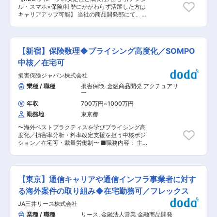
っています。 ■魅力 楽天Gの膨大なデータを活用
巨大マーケット（人口の約2割・GDPの約26％）
ル・スマホ×保険/社歴にかかわらず活躍した方は
でき、データドリブンなアプローチでイノベーシ
を基盤に、地域企業の成長を支えています。神奈
キャリアアップ可能】 当社の商品開発部にて、商
ョンを起こすことができます。従来の損害保険業
川県内ではメインバンクシェアはトップクラス、
品戦略・商品政策の企画立案や新保険商品・サー
界にはない新しいチャネルや商品の開発も可能で
貸出約36％・預金約26％と高いシェアを誇りま
ビスの具体開発や改廃、商品・サービスの収益性
す。 ≪例≫ ドローンでの損害調査：
す。 ■働き方： ・フレックスタイム制／土日祝
の分析・検証とアンダーライティング業務、再保
https://www.rakuten-
休 変更の範囲：会社の定める業務
険業務等に従事いただきます。 ■ミッション 商
sonpo.co.jp/news/tabid/85/Default.aspx?
【新宿】保険数理◆プライシング高度化／SOMPO
品戦略・政策の企画立案から新商品の開発・改
itemid=501&dispmid=753 Apple Watch活用のワ
廃、収益性の検証、再保険業務まで、商品開発業
中核／在宅可
ークアウト保険：https://www.rakuten-
務全般を主導していただきます。 営業部門や関連
sonpo.co.jp/news/tabid/85/Default.aspx?
損害保険ジャパン株式会社
部署との連携を通じて、収支改善や商品力強化を
itemid=615&dispmid=753 ■キャリアパス 専門性
図り、将来的にはマネジメントする立場で、商品
業種 / 職種
損害保険
,
金融商品開発 アクチュアリ
を深めるだけでなく、マネジメントやプロジェク
開発部門の運営や戦略推進にも携わっていただく
ー
トリーダーも目指すことができます。 ■当社の魅
ことを期待しています。 ＜業務の具体例＞ ・商
力 楽天Gは、国内外で約1億人の顧客を持ち、多
年収
700万円
~
1000万円
品戦略・商品政策（販売動向把握、商品統廃合を
岐にわたるサービスを提供しています。楽天損保
勤務地
東京都
含む）の企画・立案 ・商品の具体的開発および既
は伝統的な損害保険と革新的なインターネットサ
存商品の改定及び監督官庁への認可申請・届出 ・
ービスが融合した新しい保険会社です。楽天経済
〜海外ベストプラクティスを学びプライシング高
アンダーライティング ・種目別・リスク別損害率
圏の強みを活かし、常に新しい価値を提供し続け
度化／損害率分析・料率改定支援を担う中核ポジ
動向等の把握・分析、収支管理・改善 ・契約引
ることができる環境が整っています。 ※TOEICス
ション／在宅可・裁量労働制〜 ■職務内容： 主
受・相談および商品企画・立案に係る営業部門へ
コアに応じて契約社員オファーの可能性もありま
としてコマーシャル分野における損害率分析、保
の支援 ・再保険手配および再保険事務構築・運営
す。 応募時に未受験の場合、受験手配いたしま
険料モニタリング、料率改定支援などのプライシ
※上記は一例です。ご本人の適性、ご経験、ご希
す。 ■契約社員について ・契約期間：6ヶ月（初
ング業務を担当いただきます。日本における伝統
望を考慮して業務をアサイン致します。 ■組織構
回は3ヶ月） ・契約の更新：有 更新上限：有 契
的な手法にとどまらず、海外実務経験者のサポー
成： 配属予定の商品開発部は6名のメンバーが在
【東京】通信キャリアや通信インフラ事業者に対す
約期間上限5年（5年経過後に無期雇用契約社員を
トの下、海外のベストプラクティスを学んでいた
籍しています。 ■キャリアパス： まずは商品開
提示） 変更の範囲：入社後に楽天G内および楽天
だきながら、プライシング機能の高度化を担って
る海外案件の取り組み◆在宅勤務可／フレックス
発担当として業務を遂行いただき、その後ご本人
保険G内での異動や出向を命じる、または職位や
いただきます。 ■働き方： ご家庭の事情に合わ
の意向に沿った形で、商品開発担当としてのエキ
職種が変更となる場合があります
JA三井リース株式会社
せた在宅・シフト勤務活用や休暇取得を推進して
スパート、または部をマネジメントするライン長
います。 ■企業の特徴／魅力： 当社は、大手保
業種 / 職種
リース
,
金融法人営業 金融商品開発
をご選択頂くことを想定しています。 ■同社につ