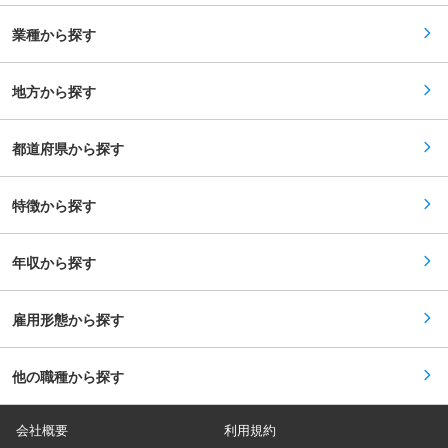
宅） ・時差出勤：可 ・フレックス制度：有（コ
アタイム11:00〜15:00） ・転勤：当面なし ■当
業種から探す
社に関して： 当社は世界最大級の金融サービスで
あるプルデンシャル・ファイナンシャルの一員で
す。 グループ内では金融機関代理店（銀行、信託
地方から探す
銀行、証券会社）を通じた生命保険の販売を中心
に事業展開しています。 変動の大きい一時払（貯
蓄性）商品ではなく、平準払（保障性）商品の販
売推進や、提携先が複数・多種（メガバンクを始
都道府県から探す
め、多くの地銀、証券会社）に渡っており、一社
に集中していないことから、バランスのとれた運
営となっております。 外資系の風通しのよさと、
特徴から探す
日系の穏やかさを併せ持つ社風が特徴で、フラッ
トな組織年齢や立場に拘らず、発言しやすい雰囲
気から、裁量を持って働くことが可能です。
年収から探す
雇用形態から探す
他の職種から探す
会社概要
利用規約