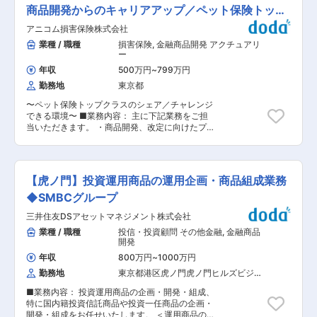
でご活躍いただける方を募集しています（国内勤
全般をお任せする想定です。当フィナンシャルグ
商品開発からのキャリアアップ／ペット保険トップ
務） 変更の範囲：会社の定める業務
ループの既存事業や通信というアセットを利活用
シェア
アニコム損害保険株式会社
した商品開発が可能であり、従来の発想に囚われ
ずにあらゆる可能性を検討できる人財からの応募
業種 / 職種
損害保険
,
金融商品開発 アクチュアリ
を歓迎致します。 ■業務の具体例 ・以下商品開
ー
発業務全般 ・商品コンセプトの企画 ・市場/
年収
500万円
~
799万円
競合分析、データ分析 ・損益分岐算定・プライ
勤務地
東京都
シング ・リード創出にかかるWEBマーケティ
ング全般 （LD・クリエイティブ作成、広
〜ペット保険トップクラスのシェア／チャレンジ
告・PR、分析、等） ・約款等、各種資料・帳票
できる環境〜 ■業務内容： 主に下記業務をご担
の作成 ・認可取得のための当局対応全般 ・経営
当いただきます。 ・商品開発、改定に向けたプロ
へのレポーティング ※上記は一例です。ご本人の
ジェクト推進、部門間調整、タスク管理 ・提携企
適性、ご経験、ご希望を考慮して業務をアサイン
業との折衝、調整 ・関連部門からの照会対応 ・
致します。 ■同社の魅力 【中途入社社員が活躍
規程、マニュアル等の作成 ・募集文書の作成、審
できる環境】 中途採用比率は100%、また管理職
査 【適正に応じてお任せするもの】 ・監督官庁
に占めるプロパー（中途入社）社員の割合は約9
【虎ノ門】投資運用商品の運用企画・商品組成業務
との認可折衝 ・料率算出、計数関連業務 ■組織
割であることから、プロパー社員が中心となり組
構成： 商品開発部は3名で構成されており、中途
◆SMBCグループ
織を運営しています。 中途入社後２年で部長職に
入社も多く馴染みやすい環境です。 ■働き方：
昇格するなどの実績も複数あり、活躍に応じて昇
三井住友DSアセットマネジメント株式会社
月平均残業時間は20時間程度、リモート勤務週２
格が叶う環境です。 【組織基盤の安定性と裁量の
日程度可能と働きやすい環境が整っております。
業種 / 職種
投信・投資顧問 その他金融
,
金融商品
大きさの両立】 親会社がKDDIという組織基盤の
■当社の特徴： ・社会課題を解決する「どうぶつ
開発
安定性からアセットが潤沢である一方、組織は小
×医療×保険」のインフラ企業 アニコムグループ
規模でありボードメンバーとの距離も近いため、
年収
800万円
~
1000万円
は、ペット保険を中核としながら、どうぶつの一
プロジェクトへの投資や、そのための予算確保等
勤務地
東京都港区虎ノ門虎ノ門ヒルズビジネ
生を支えるインフラカンパニー」を目指していま
をボードメンバーに対して積極的に提言すること
スタワー（２６階）
す。単なる保険会社ではなく、 ・動物病院ネット
が可能です。 また、上意下達な雰囲気は希薄で、
■業務内容： 投資運用商品の企画・開発・組成、
ワーク ・医療データの活用 ・予防医療・先進医
社員に対して意見・提案を求められる社風である
特に国内籍投資信託商品や投資一任商品の企画・
療の研究 までを一体で展開し、“どうぶつと人が
ことから、日々の業務に裁量をもって取り組み、
開発・組成をお任せいたします。 ＜運用商品の一