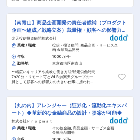
共に幸せに暮らす社会”の実現に取り組んでいま
最上流の企画業務から幅広い業務に関わることが
例＞ ・ 国内籍投資信託商品 ・ 投資一任商品 ・
す。 ・「保険で治す」から「病気を防ぐ」予防型
可能です。 変更の範囲：会社の定める業務
UCITS等の欧州籍投資信託商品、ケイマン籍投資
保険の実現 当社は従来の保険にとどまらず、「保
信託商品 ・ LPS等のオルタナティブ資産に関連
険金を支払う会社」から「病気を未然に防ぐ会
した各種投資ビークル ■得られるスキル ・富裕
社」へ進化を続けています。 ・蓄積された医療デ
【南青山】商品企画開発の責任者候補（プロダクト
層向けや海外投資家向けのビジネス、投資家の投
ータの活用 ・健康アドバイス・予防サービス ・
資対象の多様化を背景に、UCITSのような外国籍
企画〜組成／戦略立案）裁量権・顧客への影響力◎
再生医療・先進医療の研究 などを通じて、“入っ
投信や、各種オルタナ資産へ投資する様々な投資
て健康になる保険”という新しい価値創出に取り
在宅可
楽天投信投資顧問株式会社
ビークル等に関連する多様な案件に携わり知見を
組んでいます。 変更の範囲：会社の定める業務
身に着けることができます。 ・当チームはプロダ
業種 / 職種
投信・投資顧問
,
商品企画・サービス企
クトラインナップごとに統括担当者・サブチーム
画 金融商品開発
を置く構成を取っており、各分野での案件を担当
年収
1000万円
~
しながら知見を積み、徐々にキャリアアップを図
勤務地
東京都港区南青山
ることのできる役割分担としています。 ■募集ポ
ジションの役割 ニーズに対応した商品を、実務面
〜幅広いキャリアや柔軟な働き方◎/所定労働時間
や法制面の確認を行いながら着実かつタイムリー
7h20分・リモート可とWLB◎/楽天グループの一
に組成することに加えて、運用や営業とのコミュ
員として顧客への影響力の大きい仕事に携われま
ニケーション、投信市場、資本市場の分析等から
す！〜 ■業務内容： 楽天グループ内で、低コス
着想を受けて提案や企画・開発を行うことで当社
トでハイクオリティのプロダクトや革新的で利便
のAUM拡大に重要な役割を果たしています。 ■
性の高い資産運用サービスの提供をしている同社
事業概要： 当社は、国内外の年金や金融機関など
で、商品企画担当として、以下の業務を担ってい
の機関投資家から個人投資家に至るまで、多様な
【丸の内】アレンジャー（証券化・流動化エキスパ
ただきます。 資産運用ビジネスの最前線で、企画
お客さまニーズに対して、業界トップレベルの運
から商品戦略・開発・ガバナンスまで幅広く関与
ート）◆革新的な金融商品の設計・提案が可能◆
用調査体制とグローバルなネットワークを活用し
頂けるポジションです。 （1）商品・サービス戦
た質の高い資産運用サービスを提供しておりま
株式会社Ｐｒｏｇｍａｔ
略の企画・立案 ・市場環境や顧客ニーズを踏まえ
す。 ・投資信託業務 個人投資家を主な対象とす
た中長期的な商品戦略・計画の策定 （2）新規商
業種 / 職種
その他金融
,
商品企画・サービス企画
る一般販売および確定拠出年金のお客さま向けに
品の企画・開発 ・上記戦略に基づく新規商品の企
金融商品開発
は「公募投資信託」、事業法人・金融機関・団体
画・設計・開発（オンボーディング前まで） ・既
年金などのお客さまには「私募投資信託」とし
年収
1000万円
~