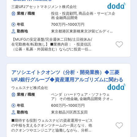
実なローンチに向けたプロジェクト推進 ・d払
能です。若手のメンバーも活躍中です。
三菱UFJアセットマネジメント株式会社
い・モバイル・他金融サービス等との連携やパー
トナー協業による新たなサービス・施策の企画・
業種 / 職種
投信・投資顧問
,
商品企画・サービス企
実行 ■職務の魅力： 以下のスキル・ノウハウの
画 金融商品開発
習得が可能です。 ・汎用性の高い金融/決済領域
年収
700万円
~
1000万円
の専門スキル、社内外コネクション ・新規ビジネ
勤務地
東京都港区東新橋東京汐留ビルディン
スの戦略・企画、ビジネスモデル策定に関するノ
グ（２０階）
ウハウ ・他社との協業、他部門との連携による対
【MUFGの安定基盤/完全週休二日制/土日祝休み/
外調整ノウハウ ・金融領域に特化しない幅広いサ
在宅勤務有/転勤無し】 ■業務内容： ・投資信託
ービス企画、UI設計に関する知見 ■配属先組織の
（公募・私募・外国籍含む）ならびに投資一任契
特徴： ・ドコモの金融・決済領域におけるdカー
約締結に関する新商品開発業務 ・新商品アイデア
ドを中心としたビジネス／マーケティング戦略の
検討 ・販売会社もしくは投資家向け商品提案 ・
立案・実行 ・dカードに関する新たなサービス／
商品組成に関わる社内外関係者（運用/事務/コン
機能の企画、施策立案、実行 ■配属先組織の人員
プライアンス/外部運用会社等）との連携・調整
構成： 人員構成：担当課長1名、主査2名、メンバ
アソシエイトクオンツ（分析・開発業務）◆三菱
■福利厚生： ・連続休暇制度：上期・下期毎に5
ー5名 上記のうちキャリア採用メンバーの人数：
営業日の連続休暇を年2回取得可能 ・育児休業：
UFJ銀行グループ◆資産運用アルゴリズムに関わる
主査2名、メンバー4名 ■当社の想い： 最重点領
子供が満2歳になるまで取得可能 ※取得率:男性
域の金融・決済分野の核となるdカード事業の将
ウェルスナビ株式会社
100％ 女性:100％(2022年度実績) ・早帰りデ
来のサービス企画を担う非常にやりがいのあるポ
ー：毎週水曜日は18時までに業務を終わらせるよ
業種 / 職種
ベンダ（ハードウェア・ソフトウェ
ストです。 市場や他社の最新動向を常に把握しつ
うに推奨 ・ドレスコードなし 変更の範囲：会社
ア） その他金融
,
金融商品開発 クオン
つ、部内に留まらず、他社協業、他部門との連携
の定める業務
ツ（開発）
を含め、戦略・企画から開発・導入に至る一気通
年収
600万円
~
1000万円
貫のプロセスを主体的に推進する立場として幅広
勤務地
東京都品川区西五反田
い業務経験・スキルを身に着ける事が可能です。
実務経験・強みを活かして、上流業務（戦略・企
■期待する役割 ウェルスナビの資産運用サービス
画等）にチャレンジしたい、1億人近い顧客に対
の中核を支えるクオンツチームの一員となり、他
して新しい価値やインパクトを産み出したいとい
のクオンツやエンジニアと協働しながら、分析・
う強い想いのある方歓迎します。 ■働く環境：
開発業務に取り組んでいただきます。理論と実務