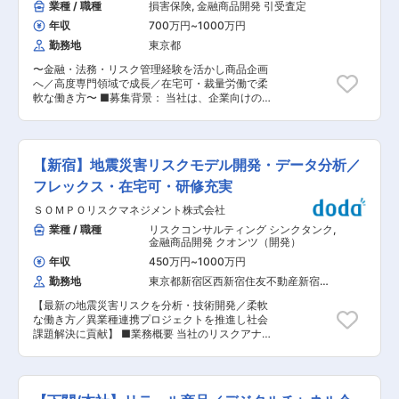
業種 / 職種
損害保険
,
金融商品開発 引受査定
年収
700万円
~
1000万円
勤務地
東京都
〜金融・法務・リスク管理経験を活かし商品企画
へ／高度専門領域で成長／在宅可・裁量労働で柔
軟な働き方〜 ■募集背景： 当社は、企業向けの
保険商品において更なるサービス向上を目指し、
専門知識を持った方を募集しています。企業商品
業務部では、特にサイバー保険や会社役員の賠償
保険、信用保険など、専門性の高い分野において
【新宿】地震災害リスクモデル開発・データ分析／
経験を活かしていただける方を求めています。 ※
職員（総合系）でのご入社を想定しています。 ■
フレックス・在宅可・研修充実
業務内容： 企業商品業務部において、企業向け保
ＳＯＭＰＯリスクマネジメント株式会社
険商品の管理や企画業務を担当していただきま
す。 ・保険商品の契約条件や取扱規定の策定・管
業種 / 職種
リスクコンサルティング シンクタンク
,
理 ・必要書類に係る認可申請・届出対応 ・保険
金融商品開発 クオンツ（開発）
商品および付帯サービスの企画・実現・管理 ・保
年収
450万円
~
1000万円
険契約に関する営業部門の教育・支援・適正管理
勤務地
東京都新宿区西新宿住友不動産新宿オ
・再保険に関する業務 ・企業分野の個別契約に関
ークタワー（２８階）
する審査業務 ■ポジションの魅力： ・サイバー
【最新の地震災害リスクを分析・技術開発／柔軟
保険や役員賠償保険、信用保険など企業向け保険
な働き方／異業種連携プロジェクトを推進し社会
商品の専門性を高めることができます。 ・研修・
課題解決に貢献】 ■業務概要 当社のリスクアナ
育成体制が充実しており、損保業界以外の方でも
リティクス部 災害アナリティクスグループにて、
安心して就業いただくことが可能です。 ■企業の
地震を中心とした自然災害リスクの定量化やリス
特徴／魅力： 当社は、大手保険会社としての信頼
ク評価モデルの開発、関連するリスクファイナン
と実績を誇ります。海外拠点のグループ会社と連
ス商品の設計支援、新サービス開発などに携わっ
携し、グローバルな視点で事業を展開していま