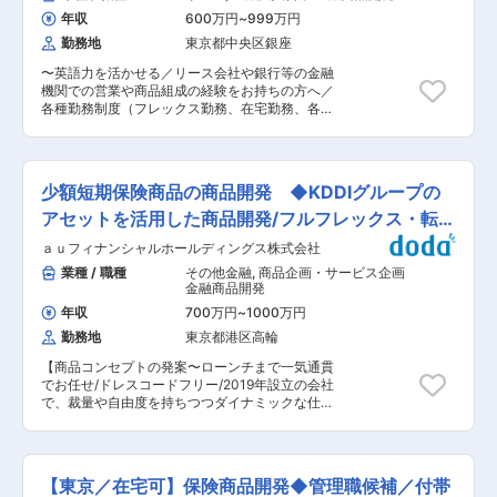
険会社としての信頼と実績を誇ります。海外拠点
いて 同社はauフィナンシャルグループとして
年収
600万円
~
999万円
のグループ会社と連携し、グローバルな視点で事
「デジタル・スマホ×保険」領域で成長中の企業
業を展開しています。福利厚生が充実しており、
勤務地
東京都中央区銀座
です。近年自治体による加入義務化で注目されて
社員一人ひとりが安心して長期的に働ける環境が
いる「自転車保険」で高い知名度を誇っており、
〜英語力を活かせる／リース会社や銀行等の金融
整っています。また、社内の風通しが良く、意見
その他にもペット保険をはじめとした日常の事故
機関での営業や商品組成の経験をお持ちの方へ／
やアイデアが尊重される文化が根付いています。
の補償など生活に密着した安心を提供していま
各種勤務制度（フレックス勤務、在宅勤務、各種
変更の範囲：会社の定める業務
す。少数精鋭の組織ゆえに社員一人ひとりが大き
休暇）を活用可能〜 ■仕事内容 国内外のTMTセ
な裁量と責任感をもって業務に取り組んでいま
クター（主に通信キャリアや通信インフラ等）を
す。経営層との距離も近く、意欲次第で社歴が浅
担当する専門営業部にて、主に海外案件を中心に
いうちから社内プロジェクトへの参画が可能。あ
ご担当いただきます。 当社では「社員の活躍」を
少額短期保険商品の商品開発 ◆KDDIグループの
なたのポテンシャルを最大限発揮できる環境が整
第一優先にしており、一人一人の高い知見を集約
っています。 変更の範囲：会社の定める業務
し、大規模案件を複数名でチームとなり実行いた
アセットを活用した商品開発/フルフレックス・転勤
だきます。 ■具体的な業務 ・通信キャリア・投
なし
ａｕフィナンシャルホールディングス株式会社
資会社等の顧客、及び当該業界向けストラクチャ
ードファイナンスを組成する海外金融機関との折
業種 / 職種
その他金融
,
商品企画・サービス企画
衝 ・顧客への各種ファイナンス提案 ・ヒアリン
金融商品開発
グをもとにした、顧客の事業性や財務状況等の判
年収
700万円
~
1000万円
断 ・各種ファイナンスストラクチャーの組成・実
勤務地
東京都港区高輪
行 ■人員構成 IT・メディア部/16名（20代：6
名、30代：5名、40代：4名、50代：1名） 複数
【商品コンセプトの発案〜ローンチまで一気通貫
のキャリア採用者が活躍しています。 ■働き方イ
でお任せ/ドレスコードフリー/2019年設立の会社
メージ ・IT・メディア部では8時〜10時頃までに
で、裁量や自由度を持ちつつダイナミックな仕事
出社をする社員が多いです。 ・業務の都合がつけ
ができる】 ■業務概要 当社のグループ会社であ
ば、在宅勤務や15時以降にフレックス退社をする
るau少額短期保険社にご出向（または兼務出向）
などメリハリをつけながら働いています。 ■募集
いただき、少額短期保険商品の開発にご従事いた
背景 通信キャリア・投資会社向け営業強化のた
だきます。商品コンセプトの発案〜経営への報告
め、法人営業（主に海外案件担当）のポジション
【東京／在宅可】保険商品開発◆管理職候補／付帯
等、商品ローンチに至るまでの一気通貫した業務