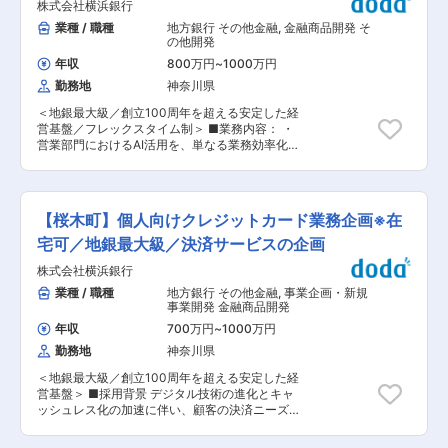
株式会社横浜銀行
価証券の運用業務 ・国際営業推進、外為業務 ・
しながら業務を進めます。関係各部署との連携も
人事総務、財務 ■入社後のキャリアについて：
業種 / 職種
地方銀行 その他金融
,
金融商品開発 そ
多く、コミュニケーションを通じて企画を実現し
当社はフィナンシャルグループ化により、銀行の
の他開発
ていきます。 ■働き方 ・完全週休2日制の環境で
枠にとらわれない幅広いソリューション提案が可
メリハリを持って働けます ・正社員登用を前提と
年収
800万円
~
1000万円
能な環境へと進化しています。その分、社員一人
した採用です ・企画領域で裁量を持ちながら働け
勤務地
神奈川県
ひとりが関われる業務領域も広く、専門性を深め
ます ■キャリアパス まずは無担保ローンの商品
るキャリアも、新しい分野に挑戦するキャリアも
企画を担当し、施策立案や運用を通じて専門性を
＜地銀最大級／創立100周年を超える安定した経
描けるのが特徴です。グループ内外での異動や挑
深めます。その後、他商品の企画、マーケティン
営基盤／フレックスタイム制＞ ■業務内容： ・
戦の機会もあり、長期的に成長していける環境が
グ領域、データ分析を活用した業務などへ広がる
営業部門におけるAI活用を、単なる業務効率化に
整っています。 ■事業の特徴： 当行では、「広
可能性があります。将来的には正社員として継続
とどめず、顧客体験の高度化・行員の判断品質向
域型地方銀行」を標榜した広域化戦略を推進して
的に企画領域で活躍できる環境です。 ■企業魅力
上・人財価値の最大化につなげる中核ポジション
きたことにより、店舗ネットワークが近畿2府3県
地域金融機関として幅広い個人向けサービスを展
です。 ・顧客コミュニケーション領域における生
（京都府、大阪府、滋賀県、兵庫県、奈良県）、
開し、地元に根ざした事業を強みとしています。
成AI活用の戦略企画・推進を担い、AIを活用した
愛知県、東京都にまで広がり、各店舗がそれぞれ
【桜木町】個人向けクレジットカード業務企画※在
商品企画とデジタル活用を組み合わせ、より良い
新たなコミュニケーション手段や顧客体験の創出
の地域を「地元」とする地域に根ざした活動を展
金融サービスの提供を目指しています。 変更の範
をリードしていただきます。 ・営業現場目線での
宅可／地銀最大級／決済サービスの企画
開しております。 ■当社の強み： ・京都府は、
囲：会社の定める業務
企画、要件整理、関係部との調整、実装推進まで
創業100年超の老舗企業と世界から注目されるベ
株式会社横浜銀行
一気通貫で担当いただく想定です。 ■募集背景：
ンチャー企業が共存する、非常に魅力的なエリア
・横浜銀行ではAIの利活用を進めているものの、
業種 / 職種
地方銀行 その他金融
,
事業企画・新規
です。京都銀行はこの地でお客様と共に成長して
業務適用、基盤整備、人財育成、ガバナンス整備
事業開発 金融商品開発
きた結果、京都を代表する企業からの安定した配
はいまだ途上であり、AIの変化に機動的に対応し
当収入を背景に、株式含み益は地方銀行トップク
年収
700万円
~
1000万円
ながら、その効果を最大化していく体制強化が必
ラスを誇っています。 ・当行最大の強みは、リス
勤務地
神奈川県
要です。 ・営業部門においても、人的リソース制
クに耐え得る強固な財政基盤です。銀行に求めら
約や業務の複雑化が進むなか、AI活用を前提とし
れる役割が多様化する中、お客様に幅広いソリュ
＜地銀最大級／創立100周年を超える安定した経
た業務設計への転換が求められています。 ・こう
ーションを提供すべく新たな挑戦を続けていま
営基盤＞ ■採用背景 デジタル技術の進化とキャ
した背景から、現場とテクノロジーの両方を理解
す。 ・2023年10月に京都フィナンシャルグルー
ッシュレス化の加速に伴い、顧客の決済ニーズは
し、構想だけで終わらせずに関係者を巻き込みな
プを設立し、グループ再編や新会社設立、M&Aを
多様化・高度化しています。このような環境下に
がら企画を前進させられるAIテックリード人財を
通じたシナジー創出に取り組んでいます。 ・連結
おいて、地域に密着した金融グループとして、お