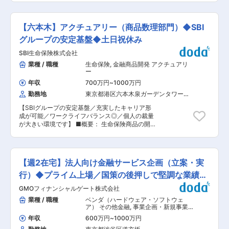
・フレックス制度（コアタイムレス）、1時間単
を結びつける経験を通じて、クオンツとしての基
位で取得できる有給休暇などにより、柔軟に働く
礎力を着実に身につけていく役割を期待していま
ことができます。 ・オンラインツールを活用した
す。 特に、当社が大切にしている、お客様目線で
【六本木】アクチュアリー（商品数理部門）◆SBI
コミュニケーションにより、チーム全員が在宅勤
のものづくりを理解し、その考え方をアルゴリズ
務でも稼働できる体制が整っています。 変更の範
ムや分析にどう反映するかを学んでいただきま
グループの安定基盤◆土日祝休み
囲：会社の定める業務
す。与えられた課題に取り組むだけでなく、「な
SBI生命保険株式会社
ぜこの分析を行うのか」「より良い方法はない
か」を考える姿勢が求められます。 資産運用アル
業種 / 職種
生命保険
,
金融商品開発 アクチュアリ
ゴリズムの改善に加えて新規事業においてお客様
ー
にアドバイスを行うためのロジックの開発・改善
年収
700万円
~
1000万円
などの新たな取り組みにも関与し、クオンツとし
勤務地
東京都港区六本木泉ガーデンタワー
ての専門性を高めながら、チームやサービスの進
（１６階）
化に貢献していただくことを期待しています。学
【SBIグループの安定基盤／充実したキャリア形
びと挑戦を重ねながら、ウェルスナビの次世代ク
成が可能／ワークライフバランス◎／個人の裁量
オンツとして成長していけるポジションです。 ■
が大きい環境です】 ■概要： 生命保険商品の開
業務内容 資産運用サービスの中核を担うクオンツ
発・改定における商品数理領域を担うアクチュア
チームの一員として、分析・開発業務に取り組ん
リーとして、新商品開発や料率設定、当局対応な
でいただくポジションです。実務を通じて、理論
どをご担当いただきます。 SBI生命は、国内イン
と現実をつなぐクオンツとしての基礎力を段階的
ターネット金融のパイオニアであるSBIグループ
に身につけていただきます。 ・資産運用アルゴリ
【週2在宅】法人向け金融サービス企画（立案・実
の一員であり、総合的な保険事業を展開している
ズムに関する分析・検証業務 ・新規施策やプロダ
SBIインシュアランスグループの中核子会社の一
行）◆プライム上場／国策の後押しで堅調な業績推
クト開発に向けた検討・試算サポート ・市場動向
つです。当社商品の特長であるリーズナブルな保
や運用結果に関する分析、資料作成 ・エンジニア
移！
GMOフィナンシャルゲート株式会社
険料、ニーズに応じて選べるフレキシブルな保障
や他職種と連携したプロジェクトへの参画 ・資産
内容、そしてインターネットによるシンプルで手
業種 / 職種
ベンダ（ハードウェア・ソフトウェ
運用以外の金融サービス（保険など）に関する調
軽なお手続きが、お客さまから高く評価されてい
ア） その他金融
,
事業企画・新規事業
査分析 ■本職種での役割／魅力 ウェルスナビの
ます。今後のさらなる成長を見据え、お客さまの
開発 金融商品開発
中核である資産運用アルゴリズムに、チームメン
年収
600万円
~
1000万円
CXの向上を最重要課題とし、全ての業務領域で
バーとして実務から関わり、理論をサービスに落