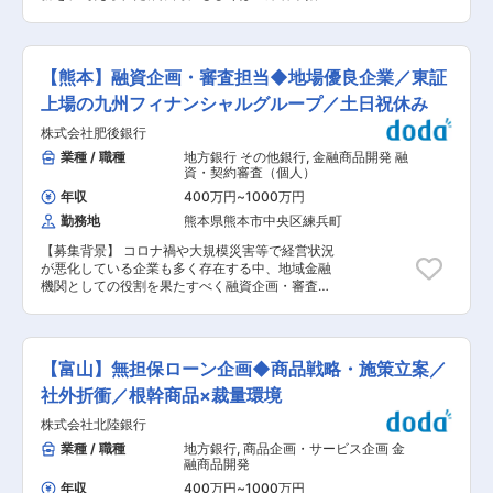
クトを与えることが可能な職場です。 変更の範
されたアンダーライターへ照会しながら行い、基
ジタルチャネルの双方から顧客体験を最適化し、
囲：本人の適性により全ての配属先への配置転換
幹商品の推進と収益の確保を通じて、担当領域の
顧客満足度の向上と利用促進を通じて、持続的な
およびグループ会社内外への出向も含めた兼務の
予算達成に責任を持ちます。 ■職責 ・企業財物
ビジネス成長に貢献していただきます。 ■（3）
可能性あり
保険種目のうち引受権限を有するものについて、
主な業務内容 個人向け金融サービスの価値向上を
【熊本】融資企画・審査担当◆地場優良企業／東証
担当分野における保険引受業務を行い、引受権限
目的として、以下の業務をご担当いただきます。
を有しない事案については、上席者や指定された
上場の九州フィナンシャルグループ／土日祝休み
＜個人向け金融商品の企画・推進＞ ・預金商品や
アンダーライターに照会して対応し、担当業務の
ポイントプログラム等の企画・改善 ・市場・顧客
株式会社肥後銀行
予算達成および収益性確保に責任を持つ ・コーポ
ニーズの分析を踏まえた商品設計 ・関係部署と連
レート財物保険課長のチーム運営を補佐するとと
業種 / 職種
地方銀行 その他銀行
,
金融商品開発 融
携した商品リリースおよび利用促進施策の立案・
もに、チームに所属する下位職のアンダーライタ
資・契約審査（個人）
実行 ＜デジタルチャネルの企画・推進＞ ・スマ
ーの支援・指導・育成を行う ・Uuderwriterツー
ートフォンアプリやホームページの機能改善・
年収
400万円
~
1000万円
ルを活用し、またリスクエンジニア、モデラー、
UI/UX改善の企画 ・デジタルチャネルを活用した
勤務地
熊本県熊本市中央区練兵町
アクチュアリー、他のアンダーライターと協力し
顧客接点強化の施策検討 ・システム部門・外部ベ
ながら、リスクの分析を行うとともに顧客向けの
ンダー等との調整、プロジェクト推進 ■（4） や
【募集背景】 コロナ禍や大規模災害等で経営状況
見積もりを提示する ・企業財物保険の浸透、成長
りがい ◎ 地域に直接価値を届ける実感 地域に根
が悪化している企業も多く存在する中、地域金融
と収益性の向上に向けて担当分野における施策を
ざした金融グループとして多くのお客さまと接点
機関としての役割を果たすべく融資企画・審査分
立案・遂行する ・営業部門と協力しながら必要に
を持つ中、自身の企画が日常生活に影響を与える
野において経験豊富な人材を募集いたします。
応じてブローカー・代理店・顧客と直接コミュニ
手応えを感じられます。 ◎ 商品企画×デジタルの
【主な職務内容】 （1） 融資業務（審査、信用格
ケーションを図り交渉を行う ・大企業・中堅企業
両軸で成長できる 金融商品とデジタルチャネルの
付、信用リスク管理等）に係る基本施策の企画・
セグメント部門と協力してセグメント戦略を進め
双方に関与することで、サービス全体の顧客体験
立案 ・融資業務の抜本的な効率化（業務フロー改
る ・企業財物保険の戦略を遂行・支援するため
【富山】無担保ローン企画◆商品戦略・施策立案／
を設計するスキルを身につけることができます。
善 等） ・融資業務担当者育成に向けた指導・研
に、営業・マーケティング・損害サービス・事
変更の範囲：会社の定める業務
修企画 等 （2） 法個人の融資案件に係る稟議審
社外折衝／根幹商品×裁量環境
務・IT・研修・営業企画部門と協働する ・損害サ
査・事前相談・信用格付・自己査定業務。 変更の
ービス部門・数理部門と協力して、保険事故発生
株式会社北陸銀行
範囲：会社の定める業務
傾向の分析・予測ならびに約款とその解釈につい
業種 / 職種
地方銀行
,
商品企画・サービス企画 金
ての見解提供を行う ・業務の効率化のために事
融商品開発
務・システム・損害部門と協力する ・リスクエン
ジニアリング部門の活用・連携 ・担当分野におい
年収
400万円
~
1000万円