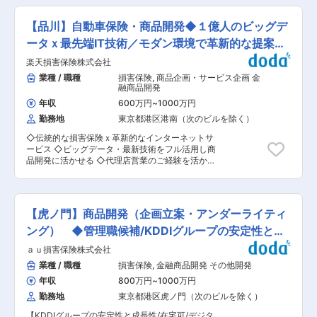
募集します。 ■配属環境： リテール戦略部 デジ
自己資本比率が、国内基準12.56％と、法令に定
客さまに選ばれ続ける最適な決済サービスを提供
タル戦略企画室 戦略企画グループ戦略企画グルー
められている健全な基準である4％を大きく上回
し続けることが不可欠です。本ポジションでは、
プは、室長以下、約5名のグループです。 ・少数
【品川】自動車保険・商品開発◆１億人のビッグデ
っています。 変更の範囲：会社の定める業務
この変革期において、新しい決済体験の創出をリ
精鋭の企画組織に所属し、デジタル・IT・本部企
ードし、当行の競争力を強化する即戦力の人財を
ータｘ最先端IT技術／モダン環境で革新的な提案可
画などの関係部署と連携しながら、営業部門にお
募集します。 ■業務内容 （1）全体戦略の立案 決
けるAI活用の企画・推進を担っていただきます。
能
楽天損害保険株式会社
済・キャッシュレス領域における中長期的な全体
・部門横断でのプロジェクト推進が中心となるた
戦略・基本方針の企画立案。 （2）個人向けクレ
業種 / 職種
損害保険
,
商品企画・サービス企画 金
め、幅広い関係者と協働しながら、銀行全体の変
ジットカード事業の推進 基本方針に基づいた各種
融商品開発
革にインパクトを与えられる環境です。 ■当行に
施策の企画立案および利用促進。 （3）新規プロ
ついて： 主要マーケットとする神奈川・東京エリ
年収
600万円
~
1000万円
ダクトの企画・開発 キャッシュレスや決済基盤に
アは… ◎日本の総人口の18%、つまりは日本人の
勤務地
東京都港区港南（次のビルを除く）
関する新商品・新サービスについて、技術革新や
おおよそ5人に1人が横浜銀行の営業地盤です。 ◎
規制緩和、新たなビジネススキームに対応した企
日本のGDPの約26％が集中する巨大マーケット！
◇伝統的な損害保険ｘ革新的なインターネットサ
画・システム開発・システムインフラ構築。 銀行
スペインやインドネシアなどの一国家と肩を並べ
ービス ◇ビッグデータ・最新技術をフル活用し商
が持つ強固な顧客基盤と、口座の動きや融資情報
る経済規模です。 ◎神奈川県内企業のメインバン
品開発に活かせる ◇代理店営業のご経験を活かし
などの多様なデータを活用し、他社にはない独自
クにおけるシェアはトップクラスです。数多くの
たキャリアチェンジ歓迎！ ■採用背景 当社は
の価値を持つサービスの創出を主導します。 ■ポ
企業を支えることで、地域経済の発展に大きく貢
「第2創業期」に突入し、更なる成長を目指して
ジションの魅力 （1）戦略から実行まで一貫して
献しています。 ◎神奈川県内の横浜銀行の貸出金
います。 特に自動車保険市場でのシェア拡大を図
携わる裁量 決済ビジネスの全体像を俯瞰し、戦略
シェアは約36%、預金シェアは約26%です。 神奈
るため、新しい商品開発に携わる専門職を募集し
の策定から具体的なプロダクトのローンチまで、
【虎ノ門】商品開発（企画立案・アンダーライティ
川県内での融資金のおおよそ3分の1、預金の4分
ます。 ■職務概要 商品開発部において、商品開
全工程に当事者として深く関与できます。自身の
の1が当行でお取り扱いとなり高いシェアを誇り
発の一連のプロセスに携わっていただきます。 IT
ング） ◆管理職候補/KDDIグループの安定性と成
アイデアが形になり、地域社会や数百万人の顧客
ます。 変更の範囲：会社の定める業務
に寛容な組織風土のため、ビッグデータと最新技
の生活を豊かにする大きな手応えを感じられま
長性
ａｕ損害保険株式会社
術をフル活用して効率的・効果的に業務を進める
す。 （2）銀行ならではのユニークな企画機会 銀
事が可能です。 ■業務詳細 ・顧客ニーズ把握〜
業種 / 職種
損害保険
,
金融商品開発 その他開発
行が持つ強固な顧客基盤と、口座情報や融資情報
新商品企画の立案 ・既存商品や業務プロセスの評
といった膨大なデータを活用できるため、一般的
年収
800万円
~
1000万円
価・改善 ・認可申請書の作成、金融庁との折衝
なカード会社では実現し得ない、深くパーソナラ
・販売戦略立案、販売計画策定 ■組織構成 約50
勤務地
東京都港区虎ノ門（次のビルを除く）
イズされた決済サービスの企画開発が可能です。
名のメンバーが在籍し、各専門分野のプロが集ま
■当社について： 神奈川・東京という日本有数の
【KDDIグループの安定性と成長性/在宅可/デジタ