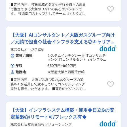
ジャー
取得に加え、介護休暇や看護休暇等の各種休暇制
EX等、JR東海の営業に係るシステムを担い、品
■業務内容： 技術戦略の策定や実行を自らの裁量
度を設けており、長期的に働きやすい環境づくり
質向上に努め、新幹線と在来線の安全安定輸送と
で推進できる大変やりがいのあるポジションで
をしています。 ・夜勤や緊急の呼び出し等は基本
サービス向上に貢献してきました。 現在、JR東
す。 技術部門のトップとしてチームづくりや組織
ございません。 夜間も稼働しているサービスをご
海グループを支える基幹システムの開発・運用に
改革をリードし、スタッフの成長を実感しなが
利用のお客様のトラブル時などは発生可能性がご
加えて、デジタル技術を用いた業務改革推進が行
ら、自身のアイデアや判断が会社全体の事業成長
ざいますが1年に数回程です。 ■組織構成 山形支
えるよう積極的に新技術にも取り組んでいます。
に直接反映される醍醐味があります。 ご自身のア
社は20名ほどおりますのでフォロー体制について
変更の範囲：会社の定める業務
イデアで新しい技術やインフラ環境を積極的に採
はご安心ください。 ■当社について： 当社は第
【大阪】AIコンサルタント／大阪ガスグループ向け
用し組織の技術力向上に取り組める自由度の高い
一貨物株式会社、太平興業株式会社を中核とした
環境も魅力の一つです。 経営層や他部門との密な
／元請で担当◇社会インフラを支える◎キャリア形
DTホールディングスのグループ企業で、1984年
連携を通じて、事業の根幹に関わりながら、技術
に第一貨物の子会社として創業しました。山形県
成◎
株式会社オージス総研
者としてのスキルと経営者としての視野を同時に
では、唯一のIBMパートナー企業であり、ITの知
磨ける絶好の機会です。 ■当社について： オノ
業種 / 職種
システムインテグレータ ITコンサルテ
識と技術・熱い心をもった専門集団として、ハー
フは2000年10月にWeb制作会社として設立され
ィング
,
ITコンサルタント（インフラ）
ドウェア販売、ソフトウェアの開発を行い、企業
て以来、「データ×クリエイティブ」の力で企業
データサイエンティスト・アナリスト
のITに関するお困りごとを、システム開発など幅
年収
650万円
~
999万円
と生活者をつなぐマーケティングを手がける会社
広いソリューションで解決し、お客様から信頼さ
勤務地
大阪府大阪市西区千代崎
です。 マーケティングリサーチから企画・制作・
れる真のパートナーであり続けます。 ■業界動向
運用、デジタルシステム構築まで、一気通貫で支
当社では電子契約サービスや音声業務ソリューシ
■業務内容： 大阪ガス及びDaigasグループの業
援しています。 変更の範囲：会社の定める業務
ョン・クラウドサービスなど幅広くITサービスを
務をAIを活用して変革していくコンサルティング
顧客の課題に合わせて提案しております。どのサ
業務を担当いただきます。 ■直近のビジネスでの
ービスについても業務の効率化などを行いたい企
期待： ・顧客の業務の現状を把握し、AI等のテク
業などからのニーズが増えておりサービスは拡大
ノロジーを前提にしたあるべき姿を作成いただき
傾向です。 変更の範囲：会社の定める業務
ます。 ・作成したあるべき姿を実現するためのシ
ステム導入・システム開発のプロジェクトをマネ
【大阪】インフラシステム構築・運用◆日立Gの安
ジメントしていただきます。 ■将来的な役割：
顧客の新規ビジネス検討に参画し、AI等のテクノ
定基盤◎/リモート可/フレックス有◆
ロジー面での企画のリード役として活動いただき
株式会社日立医薬情報ソリューションズ
ます。 ■業務の特徴： 当社は大阪ガス及び