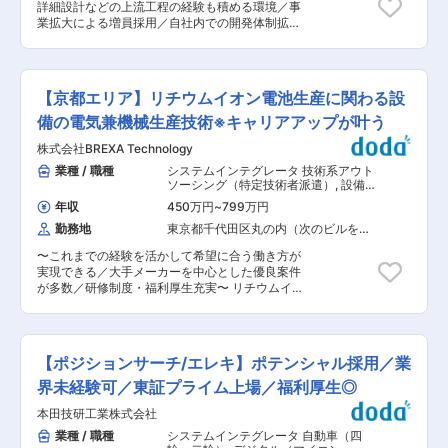
た、風通しの良い組織です。コミュニケーション
詳細設計などの上流工程の経験も積める環境／事
率化や仕組みづくりにも積極的に関与できます。
も活発で、安心してスキルを伸ばせる環境です。
業拡大による増員採用／自社内での開発体制拡大
・希望と適性に応じて、コンサルタントへのステ
■ 子育て支援制度 ・育休取得率：女性100％・男
中／残業月平均10〜15時間／社長は現役エンジニ
ップアップも可能。AI分野に関心がある方には、
性88％ ・妊娠〜出産〜育児の各フェーズに応じ
ア◇◆ ■POINT： ★ 転勤無し：本人から転勤の
成長のチャンスが広がる環境です。 ■働く環境：
た柔軟な働き方が可能 ・厚生労働大臣認定の「プ
意思が無い限り転勤はありません。 ★ チーム体
少数精鋭で構成されており、日々密に連携を取り
ラチナくるみん」を取得（福岡本社企業で11社の
制：2名以上のチーム体制でプロジェクトに参
ながら業務に取り組んでいます！ ※リモート可で
【京都エリア】リチウムイオン電池生産に関わる設
み）
画。 ★ 開発や上流工程の仕事：エンジニアとし
すが必要に応じて随時出社をお願いしておりま
てのスキルを伸ばせます！ ★ 駅から徒歩約５
備の電気兼機械生産技術※キャリアアップが叶う
す。 ■当社について： ◇次世代型AI技術「リザ
分：駅近でアクセス便利な立地！ ★ 新しいオフ
バーコンピューティング」を実用レベルで運用す
株式会社BREXA Technology
ィス：しきたりや風習などもなく、周りも新メン
る世界的にも稀有なスタートアップです。2018年
バー！ ■業務内容：【変更の範囲：当社業務全
業種 / 職種
システムインテグレータ 技術系アウト
の設立以来、AIの新たなパラダイムを切り拓き、
般】 当社のシステムエンジニア（SE）・プログ
ソーシング（特定技術者派遣）
,
設備立
少量データでのエッジ学習が可能なAIソリューシ
ラマ（PG）として、業務システムやWEBシステ
ち上げ・設計（電気・制御設計） 設備
ョン「Qoreシリーズ」の開発・提供を行っていま
年収
450万円
~
799万円
立ち上げ・設計（機械設計）
ム、アプリケーション開発におけるの設計・開発
す。 ◇現在、私たちはさまざまな国のプロジェク
勤務地
東京都千代田区丸の内（次のビルを除
業務に携わって頂きます。 ■業務の特徴： ◎２名
トや研究機関の技術アドバイザーとして活動し、
く）
以上のチーム体制（チームのメンバー数：2名〜
今後の社会実装に向けた大型国家プロジェクトを
〜これまでの経験を活かして希望に合う働き方が
15名） ◎半年〜1年以上の長期案件が主力 ◎大手
主導するフェーズに入っています。このプロジェ
実現できる／大手メーカーを中心とした優良案件
取引先との案件多数（安定した基盤） ◎事業拡大
クトはリザバーコンピューティング技術の社会実
が多数／研修制度・福利厚生充実〜 リチウムイオ
にともない、ポスト増加中 （プロジェクト例）
装に関する重要な調査事業であり、日本の産業競
ン電池生産に関わる設備の電気兼機械生産技術を
電力・ガス・金融・メーカー・官公庁・自治体・
争力強化に直結する取り組みです。 変更の範囲：
お任せいたします。 スキルや経験に応じてお任せ
医療・ゲーム業界など、豊富な案件。 要件定義や
会社の定める業務
する部分を当社内にて検討したしますので得意と
基本・詳細設計などの上流工程から、プログラミ
する部分ややりたい部分など面接でお聞かせくだ
ング、保守・運用まで。 ■働く環境について：
【ポジションサーチ/エレキ】ポテンシャル採用／業
さい。 【変更の範囲：会社が定める範囲】 ■業
案件ごとに稼働時間をモニタリングし、超過する
務詳細： 新規設備の導入、既存設備の維持管理、
界未経験可／東証プライム上場／福利厚生◎
受託先などには上長が改善提案を行います。その
改善業務をメインで担当いただきます。 構想検討
他、人員を増やしたり、より適性のある案件へ配
本田技研工業株式会社
／構想図作成／仕様書作成／見積取得／見積価格
置換えを行うなどの工夫をし、残業時間が増えな
の妥当性検証／発注先選定／詳細仕様打合せ／メ
業種 / 職種
システムインテグレータ 自動車（四
いよう調整を行っております。 ■開発環境： 【
ーカー試運転立合い／据付工事管理／設備立上げ