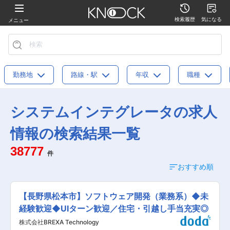
検索履歴
気になる
メニュー
勤務地
路線・駅
年収
職種
システムインテグレータの求人
情報の検索結果一覧
38777
件
おすすめ順
【長野県松本市】ソフトウェア開発（業務系）◆未
経験歓迎◆UIターン歓迎／住宅・引越し手当充実◎
株式会社BREXA Technology