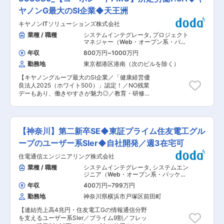
トに携われます。一次請けとして、顧客の事業構
ラットに活躍できる職場環境です。積極的に仕事
造や利用実態を深く理解したうえで最適なネット
ヤノンG最大のSI企業◆天王洲
に向き合い、推進する力のある従業員には、入社
ワークを提案していくポジションです。 ■職務詳
直後であっても大きな仕事が任されます。「人材
キヤノンITソリューションズ株式会社
細 ・企業ネットワーク（社内・社外向け）の企
の多様性」を大切にしているので、「こんな仕事
画〜設計〜構築〜運用 ・データセンター
業種 / 職種
システムインテグレータ
,
プロジェクト
をしてみたい」「こんなやり方でやってみたい」
NW（DC間接続、冗長構成設計等）の設計・構
マネジャー（Web・オープン系・パッ
と自由にモノが言える風土です。 ■業界につい
築・運用 ・事業所LAN／WANの設計・構築・運
ケージ開発） Webサービス・プロジェ
て： 自動車業界はCASE（コネクテッド・自動運
年収
800万円
~
1000万円
クトマネジャー
用 ・ネットワーク刷新・増強に伴う方式設計、要
転・シェアリング・電動化）に代表される新たな
勤務地
東京都港区港南（次のビルを除く）
件整理、ベンダーコントロール ・運用改善提案、
技術・サービスの時代に突入し、Hondaとしても
トラブルシューティング、セキュリティ考慮した
新たなモビリティサービスの価値創出に向けた取
【キヤノングループ最大のSI企業／「健康経営優
ネットワーク最適化支援 ・プライム案件における
り組みを加速しています。 Hondaでは2030年ビ
良法人2025（ホワイト500）」認定！／NO残業
顧客折衝・提案資料作成 ・将来的にはプロジェク
ジョンとして「すべての人に、『生活の可能性が
デーもあり、働きやすさが魅力◎／教育・研修制
ト計画立案、メンバー育成などPL/PM業務も担当
拡がる喜び』を提供する」こと、そして「世界中
度が非常に豊富で安心して働くことが出来ま
■組織体制 部署規模：約90名（社員35名／パー
の一人ひとりの『移動』と『暮らし』の進化をリ
す！】 ■業務概要： コーポレートPMO（プロジ
トナー55名） 各顧客ごとに10〜20名のチームで
ードする」を掲げ、21世紀の活動指針として「喜
ェクト・マネジメント・オフィス）業務をお任せ
対応 20〜40代が中心で、相談しやすく風通しの
びの創造」「喜びの拡大」「喜びを次世代へ」の
します。 大規模システム開発案件を対象に、下記
良い組織 一次請けプロジェクトが多数のため、顧
【神奈川】第二新卒SE◆東証プライム住友電工グル
3つの視点を定めています。 ■勤務地補足： 記載
の業務を行っていただきます。 ・プロジェクト状
客と近い距離で業務を推進 ■キャリアパス ・〜3
の勤務地は初任地となります。その後は、国内お
況のモニタリング ・リスク分析 ・レビュー 経験
ープのユーザー系SIer◆自社開発／週3在宅可
年目：サブリーダー／リーダーとしてプロジェク
よび海外事業所への異動の可能性があります。
に基づきＰＭやプロジェクトメンバーに対して適
ト管理・推進、育成に関与 ・〜6年目：PMとし
住電通信エンジニアリング株式会社
宜アドバイスを行うことで、プロジェクトを成功
て計画立案、推進、顧客折衝、メンバー教育 ・〜
に導いて頂きます。 また、終了したプロジェクト
業種 / 職種
システムインテグレータ
,
システムエン
10年目：複数案件を統括するアカウントマネジメ
資産を元に開発部門に有用な情報を提供する為、
ジニア（Web・オープン系・パッケー
ント、新規顧客開拓、NW事業の立ち上げへと拡
必要な情報項目の定義、収集プロセス、開示な
ジ開発） Webサービス系エンジニア
大 一次請け×上流工程のため、技術だけでなく提
年収
400万円
~
799万円
（フロントエンド・サーバーサイド・
ど、キャリアプランを見据えながら業務の幅を広
案力・マネジメント力をバランスよく育てられる
フルスタック）
勤務地
神奈川県横浜市戸塚区前田町
げていくことができます。 ■働き方 在宅勤務あ
環境です。 ■働き方 ・週4リモート相談可 ・フル
り ※週2回（水・金）はノー残業デーあり ※全社
フレックス制度あり ・残業：月平均10時間程度
【連結売上高4兆円・住友電工Gの情報通信分野
ルールで週1回以上の出社がマストとなります
■企業の特徴／魅力 ◎1986年創業、CAC
を支えるユーザー系SIer／プライム9割／フレッ
が、在宅頻度は配属ポジションによって異なりま