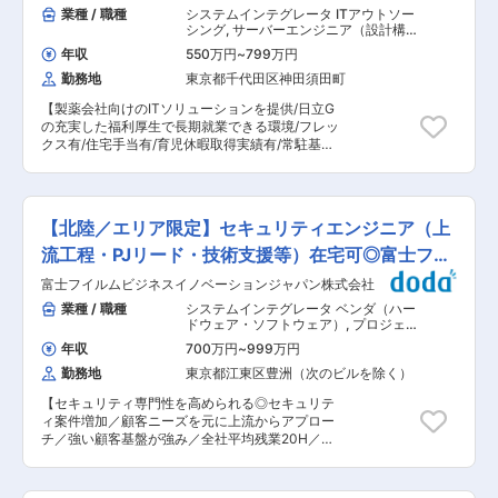
DaigasグループのITを長年にわたり支え続けてい
業種 / 職種
システムインテグレータ ITアウトソー
ます。 システム開発においては、要件定義から開
シング
,
サーバーエンジニア（設計構
発・リリース後の運用まで全ての開発工程を担当
築） ネットワークエンジニア（設計構
年収
550万円
~
799万円
築）
しており、IT領域の中核会社としてDaigasグルー
勤務地
東京都千代田区神田須田町
プを支えています。近年ではDaigasグループの
DX戦略にも関わっており、その文脈からAIを活用
【製薬会社向けのITソリューションを提供/日立G
したビジネス変革の推進役となっています。 ■仕
の充実した福利厚生で長期就業できる環境/フレッ
事の魅力： ・大阪ガス及びDaigasグループのAI
クス有/住宅手当有/育児休暇取得実績有/常駐基本
コンサルティング・AI開発を元請で担当できま
無し】 ■業務内容： 塩野義製薬及び国内外グル
す。 ・Daigasグループの事業変革を実現する達
ープ会社におけるインフラ（ネットワーク含む）
成感、革新的なソリューションの設計・実装。AI
基盤構築プロジェクト、および運用支援業務を担
コンサルティングだけで終わるのではなく、シス
当して頂きます。スキルに応じたポジションを担
テム導入にも関わり、業務改革後の姿まで実感す
【北陸／エリア限定】セキュリティエンジニア（上
って頂きます。 シオノギIT部門とのコミュニケー
ることができます。 ・業界トップクラスの技術
ションを通じて、中長期的な課題を把握し、その
流工程・PJリード・技術支援等）在宅可◎富士フイ
者や他社コンサルタントとの協働によるご自身の
解決に向けたインフラ領域のIT運営に関わって頂
成長。 ■当社について： ・企業安定性…大阪ガス
ルムG
富士フイルムビジネスイノベーションジャパン株式会社
きます。また、社内のネットワークのみならずイ
100％出資の安定基盤が強みです。内販のみなら
ンターネット通信に関しても関わって頂きます。
業種 / 職種
システムインテグレータ ベンダ（ハー
ず外販にも力を入れ、自己資本比率も高いことか
案件によっては、プロジェクトマネジメントをお
ドウェア・ソフトウェア）
,
プロジェク
ら経営基盤が盤石であることが特徴です。 ・技術
任せします。 ■働き方： 土日祝休み、選択式リ
トマネージャー（インフラ） セキュリ
に長けた環境…1980年代から普及・実用化に努め
年収
700万円
~
999万円
ティコンサルタント・アナリスト
モートワークを活用しており、週1,2出社で対応し
てきた国内トップクラスのオブジェクト指向技術
勤務地
東京都江東区豊洲（次のビルを除く）
ております。（変更の可能性有）フレックスタイ
およびインターネット技術を駆使して、製造・金
ム（コアタイム無し）、毎週水曜日は定時退社推
融・通信系などを対象に大規模SIを中心に取り組
【セキュリティ専門性を高められる◎セキュリテ
奨日と社員の働き方にもかなり力を入れておりま
んでいます。アメリカのソフトウェアベンダー、
ィ案件増加／顧客ニーズを元に上流からアプロー
す。（常駐基本無し） ■福利厚生： ・住宅手
大学などとも結びつきが強く、常に先進の技術を
チ／強い顧客基盤が強み／全社平均残業20H／ワ
当： 「家賃×50%」支給、配偶者有の場合：上限
取り入れたソリューションを提供していく姿勢が
ークライフバランス良好◎】 ■業務概要： ・富士
7万円（40歳まで）、独身の場合：上限5万円
あります。 ・福利厚生も◎…グループ共通の福利
フイルムBIジャパンはマーケット及び顧客ニーズ
（31歳まで） ・育児休業取得： 女性1名、男性3
厚生がある他、リモートワーク、育休・介護に関
の増加を背景に、2025年度よりセキュリティに