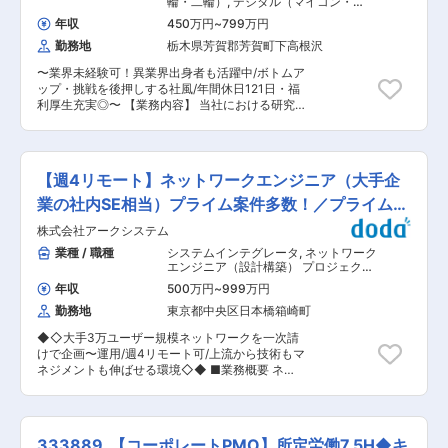
輪・二輪）
,
デジタル（マイコン・
言語 】Java、PHP、C#、C、
／運転指導／機能・性能検証等業務など ※業務は
CPU・DSP） 製品企画・プロジェクト
JavaScript、.NET、Dart など 【 OS 】
年収
450万円
~
799万円
マネージャー（電気）
多岐に渡りますので豊富な経験を積むことができ
Windows、Linux、Android、iOS など 【 DB 】
勤務地
栃木県芳賀郡芳賀町下高根沢
ます。 ※設備保全を担当されていた方も活躍して
ORACLE、SQL Server、MySQL、PostgreSQL
いる環境です。 ■魅力： 大手メーカーとタッグ
など 【 クラウド 】AWS、Azure、GCE など 【
〜業界未経験可！異業界出身者も活躍中/ボトムア
を組む当社では、需要の高い分野（電気／機械／
フレームワーク 】 Spring Framework、Flutter、
ップ・挑戦を後押しする社風/年間休日121日・福
組込み）の最先端PJに参加できる機会がありま
Symfony、Laravel など 【 プラットフォーム 】
利厚生充実◎〜 【業務内容】 当社における研究開
す。 『理系出身を出たけど、知識を活かせな
EC-CUBE、Salesforce など
発〜量産にかけての一連の業務の中でご自身のご
い…』、『スキルを付けて、活躍の場を広げた
経験に応じたポジションを打診させて頂きます。
い』、『60歳になっても働きたい』等の想いを持
ポジションの詳細関しては書類選考通過後にお伝
たれた方も今では活躍しております。 当社では管
えいたしますので是非ご応募ください。 【変更の
理業務の道には進まず、第一線でのエンジニアと
【週4リモート】ネットワークエンジニア（大手企
範囲：会社の定める業務】 ■働きやすい環境：
して活躍できる環境があり、65歳まで給与を下げ
平均有給取得18.5日と休暇も取得しやすい環境で
業の社内SE相当）プライム案件多数！／プライム上
ず働き続けることが可能です。 ■当社の魅力：
す。また、全社で育児支援制度や介護支援制度に
◎『10年後、顧客・市場から選ばれるエンジニ
場G
株式会社アークシステム
よるリモートワークや休暇取得の実績も拡大して
ア』を必ず実現できる研修・教育制度が豊富◎ 国
います。 ■入社後の教育体制： メンター制度を
業種 / 職種
システムインテグレータ
,
ネットワーク
内・海外含め30社以上のグループ、あらゆる業界
敷いており、ご本人様・教育担当、チーフエンジ
エンジニア（設計構築） プロジェクト
1,000件以上の顧客群を持ち、業界トップクラス
ニア（CE）の3人で定期的に、レビュー会（キャ
マネージャー（インフラ）
の案件保有数を誇ります。子会社に技術者専門の
年収
500万円
~
999万円
ッチアップ進捗度や課題・強みの可視化、ご本人
教育機関であったKENスクールを買収し、オリジ
勤務地
東京都中央区日本橋箱崎町
からの相談事項等）を行っております。 教育担当
ナル教育の整備や、全国80校以上で展開するe-
者の評価項目に”入社者への教育貢献度”を入れる
larning専門のWinスクールとの提携（24H受講可
◆◇大手3万ユーザー規模ネットワークを一次請
等、仕組みとして教育に注力する体制を整えてお
能）も実施。キャリアカウンセラーが自社社員と
けで企画〜運用/週4リモート可/上流から技術もマ
ります。 ■職場環境・風土： 「買う喜び、売る
して常駐し、5年後・10年後を見越した将来的な
ネジメントも伸ばせる環境◇◆ ■業務概要 ネッ
喜び、創る喜びを世界に広げる」を基本理念に、
キャリア形成を行っています。また、社員教育・
トワークエンジニアとして、企画・設計・構築・
Hondaでは数々の製品を創業から生み出し続けて
投資には最優先として考えており、世界で「通用
運用まで一気通貫で担当。大手広告／人材サービ
きました。役員から現場社員まであらゆる人材が
する人材」ではなく「活躍する人材」を育成して
ス企業、大手食品メーカー、大手SIerのネットワ
自由な発想で、夢や理想を徹底的に追求する風土
います。
ーク環境を支える、スケールの大きいプロジェク
が根付いており、学歴や年齢に関係なく誰もがフ
333889_【コーポレートPMO】所定労働7.5H◆キ