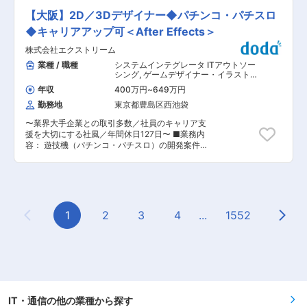
名取得。（2023年度実績）男性の取得者も増え
わる制度など非常に充実しており、平均勤続年数
関連するソリューションの提供を強化していく中
ております。 ・家族手当： 扶養親族11,000円/人
【大阪】2D／3Dデザイナー◆パチンコ・パチスロ
は男性17.8年、女性15.3年（2024年3月1日現
で、セキュリティを中心としたインフラ領域の体
（子は無制限、その他扶養親族は4人まで） ■当
在）です。
制強化を進めています。 ・当社のSEは顧客提
◆キャリアアップ可＜After Effects＞
社について： 2020年1月に日立グループの2社が
案・要件定義から導入・デリバリー迄を一気通貫
統合し発足した当社は、製薬企業を中心としたヘ
株式会社エクストリーム
で対応しています。 以下業務を中心に今までのご
ルスケア業界向けに、IT化構想支援・システム開
経験により対応業務を検討いたします。 ■業務内
業種 / 職種
システムインテグレータ ITアウトソー
発・運用保守まで、一気通貫した幅広いＩＣＴソ
容詳細： ・SE職としてセキュリティを中心とし
シング
,
ゲームデザイナー・イラストレ
リューションサービスを提供している会社です。
たインフラ領域のPJリード ・顧客ニーズに基づ
ーター CGデザイナー
第一三共グループ、シオノギグループ等とのお取
年収
400万円
~
649万円
くソリューションの選定や技術的な観点における
引があり、製薬業界の厳しい法規制に対応した、
勤務地
東京都豊島区西池袋
フィジビリティ確認 ・案件における顧客提案から
高い品質のシステムの開発、保守、運用で業界で
要件定義、設計構築、運用迄の対応（顧客対応の
の地位を築いております。 変更の範囲：会社の定
〜業界大手企業との取引多数／社員のキャリア支
営業部門や業務ソリューションを担当するSEと連
める業務
援を大切にする社風／年間休日127日〜 ■業務内
携しながら、業務遂行いただきます） ・担当プロ
容： 遊技機（パチンコ・パチスロ）の開発案件に
ジェクトの対応に加え、本部SEとして全国支社な
て、After Effectsを用いて映像オーサリング、コ
らびに支社担当SEの支援活動によるインフラ領域
ンポジットなどのデザイン業務を担当いただきま
のビジネス拡大促進 【対応案件例】 ・顧客向け
す。 その他、Vコンテ制作や尺調整、エフェクト
のセキュリティを中心としたインフラ領域の上流
作成なども行っていただきます。 ■魅力ポイン
工程からのアプローチ（セキュリティアセスメン
ト： デザイナーが制作した素材を一つの演出とし
ト、ゼロトラストセキュリティ ロードマップ推進
て作り上げる業務のため、遊技機の面白さのキー
1
2
3
4
...
1552
他） ※当社の顧客向けIT基盤領域を中心に対応い
Previous Page
Next
となる演出作成も含め、自身の発想やこだわりを
ただきます。 ■業務のやりがい： ・富士フイル
具現化できる楽しさがあります。 ■キャリアアッ
ムBIジャパンとして、近年の中堅・中小企業に向
プ： 仲間と切磋琢磨しながら業務に取り組む事が
けたセキュリティ案件増加に伴い、2025年より
でき、様々プロジェクトでデザイナーとして長期
セキュリティを含むインフラ領域の強化を進めて
的なキャリアを築ける環境です。 ■仕事で身に付
おります。 ・インフラ、セキュリティ領域を中心
くスキル： 当社の事業モデルは「デジタル人材事
にキャリアを積んでいただく事が可能です。 ・当
業」「受託開発事業」「コンテンツプロパティ事
社全体のセキュリティ・インフラ領域推進におけ
業」の3つの柱で成り立っています。コンテンツ
IT・通信の他の業種から探す
る注力ソリューションの選定や推進企画等、将来