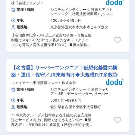
ただきます。 ■業務のやりがい： ・富士フイル
#13
株式会社テクノプロ
アポイントを設定します。 ＜具体的には…＞ 「物
ムBIジャパンとして、近年の中堅・中小企業に向
件の内覧希望」「○○駅周辺でアパートを探した
業種 / 職種
システムインテグレータ 技術系アウト
けたセキュリティ案件増加に伴い、2025年より
い」「注文住宅のカタログを送って」などといっ
ソーシング（特定技術者派遣）
,
システ
セキュリティを含むインフラ領域の強化を進めて
たお問い合わせをいただきます。 ヒアリングした
ムエンジニア（Web・オープン系・パ
おります。 ・インフラ、セキュリティ領域を中心
年収
400万円
~
649万円
ッケージ開発） Webサービス系エンジ
情報や来店予約日時などをシステムに登録して、
にキャリアを積んでいただく事が可能です。 ・当
ニア（フロントエンド・サーバーサイ
勤務地
東京都港区六本木六本木ヒルズ森タワ
その後は顧客の不動産会社にバトンタッチしま
社全体のセキュリティ・インフラ領域推進におけ
ド・フルスタック）
ー（３５階）
す。 ※チームで目標達成を目指す文化のため、個
る注力ソリューションの選定や推進企画等、将来
【在宅案件比率70％以上／豊富な研修・資格支援
人ノルマはありません 他にも、 ・トークスクリ
的なキャリアアップも可能です。 ■総合職と地域
制度でスキルUPが叶う／将来的なキャリアチェ
プトや運用フローの改善提案 ・業務効率化やシス
限定職について： 当ポジションは地域限定職とな
ンジも可能／育休後復帰率100％】 ■担当業務：
テムの改善提案、業務フローの設計 ・クライアン
っており、将来的にエリア内の別拠点への転勤可
駐在先の企業にて以下業務をお任せします。 ＜業
ト勉強会 など、コール業務以外も経験ができま
能性がございます。（ご希望がない限り、都道府
務内容＞ 通販サイトの開発・保守 など ■仕事
す。 ■研修体制： 研修はかなり手厚く、未経験
県を跨ぐ転勤は基本的にございません）ご入社後
の特色： ・社員定着率90%以上 ・中途社員入社
でも安心です！ ・入社後約2週間は各チーム内の
に、ご本人のご希望・適性に応じて総合職（全国
比率85%以上 ・月平均残業時間も少なくワークラ
教育担当がフォローに入り、不動産業界の知識や
【名古屋】サーバーエンジニア｜仮想化基盤の構
転勤有）へキャリアチェンジも可能です。 変更の
イフバランス充実 ・資格取得報奨金あり ■プロ
お電話のトークスクリプトのインプット、ロープ
範囲：会社の定める業務
ジェクトのアサイン方法： 1）営業より案件提案
築・運用・保守／JR東海向け◆大規模PJT多数◎
レ実施など行います。 ・その後は３〜４か月後の
2）スキルシート作成（職務経歴書に似たものを
独り立ちに向けてOJTが始まります。一人に一人
ジェイアール東海情報システム株式会社
担当営業と一緒に作成していただきます。） 3）
の教育担当がつくので、都度FBをもらい、成長し
打ち合わせ（候補者様、担当営業、企業で業務内
業種 / 職種
システムインテグレータ 通信キャリ
やすい環境が整っています。 ★社員の8割が業界
容確認、質疑応答を行います） 4）ご意向確認
ア・ISP・データセンター
,
サーバーエ
未経験です！接客販売のみのご経験の方も多く在
5）配属 業務内容・勤務地・残業時間・出社頻度
ンジニア（設計構築） 運用・監視・保
籍しております。 ■評価制度： 半年に一度評価
年収
500万円
~
699万円
守
の詳細情報をお伝えして、双方合意のもと、プロ
のタイミングがあり、業績と仕事に対する姿勢で
勤務地
愛知県名古屋市東区東大曽根町
ジェクト確定となりますので、一方的にプロジェ
評価されます。 過去には1年でリーダーになった
クトを依頼することはございません。 ■研修制度
方もおりますので、ご自身の裁量次第でしっかり
〜JR東海グループ／新幹線と在来線の安全安定輸
200種類以上の豊富なプログラム内容を揃えてい
評価される環境です。 また、カスタマーサクセス
送とサービス向上に貢献できるやりがい◎〜 ■業
ます。 【テクノプロ・ラーニング】※社内承認を
から別部署（法人担当やセールス系職種など）へ
務内容： JR東海向け共通基盤（仮想化技術を使
得た講座は全額会社負担！ 全国4カ所に社員専用
のチャレンジも可能です ■働き方： 9：00〜
ったサーバー統合基盤）の構築、運用、保守業務
研修施設を保有 【Winラーニング】 情報系研修
21：00の間での交代制シフト勤務となります。
をお任せします。 ■業務詳細： ◇お客様の中長