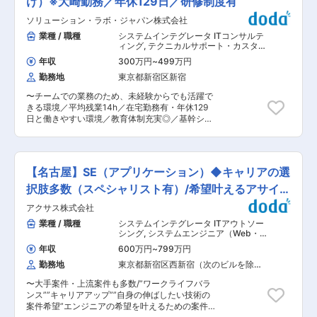
け）※大崎勤務／年休129日／研修制度有
動運転・シェアリング・電動化）に代表される新
アパートナーとして高い技術評価を受ける当社で
たな技術・サービスの時代に突入し、Hondaとし
ソリューション・ラボ・ジャパン株式会社
は、案件の上流から価値提供に責任を持つ体制を
ても新たなモビリティサービスの価値創出に向け
強化するため、クラウド領域のPM／デリバリー
業種 / 職種
システムインテグレータ ITコンサルテ
た取り組みを加速しています。 Hondaでは2030
責任者を募集します。 ■業務概要 AWSを中心と
ィング
,
テクニカルサポート・カスタマ
年ビジョンとして「すべての人に、『生活の可能
したクラウドインフラ導入プロジェクトにおい
ーサポート（IT製品） ヘルプデスク
性が拡がる喜び』を提供する」こと、そして「世
年収
300万円
~
499万円
て、提案から運用まで一貫してプロジェクトを統
界中の一人ひとりの『移動』と『暮らし』の進化
勤務地
東京都新宿区新宿
括。 顧客と向き合いながら、品質・価値に責任を
をリードする」を掲げ、21世紀の活動指針として
持つPMとしてご活躍いただきます。 ■職務詳細
「喜びの創造」「喜びの拡大」「喜びを次世代
〜チームでの業務のため、未経験からでも活躍で
・クラウド案件の提案、見積、計画策定 ・要件定
へ」の 3つの視点を定めています。 ■勤務地補
きる環境／平均残業14h／在宅勤務有・年休129
義、基本／詳細設計の統括 ・構築、テスト、移行
足： 記載の勤務地は初任地となります。その後
日と働きやすい環境／教育体制充実◎／基幹シス
フェーズの進行管理 ・運用設計、運用フェーズの
は、国内および海外事業所への異動の可能性があ
テムなどに強み。グループウェア及びWebシステ
マネジメント ・品質／コスト／スケジュール管理
ります。
ム開発にも積極展開／プライム案件78%〜 ■業務
※実装中心ではなく、プロジェクト全体を俯瞰し
内容： ・大手食品メーカーお客様先（JR大崎駅
リードする立場です。 ■組織体制 AWSトップエ
直結）への対応領域拡大のため、新規領域に挑戦
ンジニアや認定資格保有者が多数在籍する専門組
【名古屋】SE（アプリケーション）◆キャリアの選
していただける方を募集しています。ヘルプデス
織。 若手〜ベテランまで技術を尊重し合う風土が
ク等、グループ会社のお客様からの問い合わせ窓
択肢多数（スペシャリスト有）/希望叶えるアサイン
あり、PMも技術的な相談・連携がしやすい環境
口業務を担当していただきます。 【具体的には】
です。 ■キャリアパス 大規模案件のPM、複数案
体制
アクサス株式会社
※自社および他社が開発した業務システムについ
件を束ねるデリバリー責任者、クラウドコンサル
て、エンドユーザー様からの下記のような問い合
業種 / 職種
システムインテグレータ ITアウトソー
や組織マネジメントなど、志向に応じたキャリア
わせ対応を行います。 ・基幹業務システム運用
シング
,
システムエンジニア（Web・
形成が可能です。 ■働き方 本社・開発センター
・電話/メール/チャット対応（システムに対する
オープン系・パッケージ開発） Webサ
勤務が中心。安定した受託環境のもと、腰を据え
年収
600万円
~
799万円
ービス系エンジニア（フロントエン
Q&A） ・データの調査や登録および変更作業 ※開
てプロジェクトに向き合えます。 ■企業の特徴/
ド・サーバーサイド・フルスタック）
勤務地
東京都新宿区西新宿（次のビルを除
発スキルやプログラミングに関する意欲がある方
魅力 50年以上黒字経営の東証プライム上場SIer。
く）
は、作業効率化のためのツール開発に携わること
AWS公式認定に裏付けられた技術力と、長期的に
〜大手案件・上流案件も多数/”ワークライフバラ
も可能です。 ■入社後： スムーズに現場作業に
キャリアを築ける安定基盤を両立できる点が最大
ンス””キャリアアップ””自身の伸ばしたい技術の
入っていけるように、現場に着任する前に10日間
の魅力です。 変更の範囲：会社の定める業務
案件希望”エンジニアの希望を叶えるための案件
程度の研修を予定しています。内容は使用システ