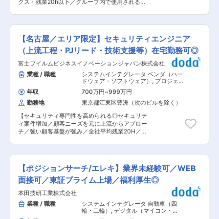
Holdingsグループの安定基盤を持つ老舗SI ◎「基
クス・残業20h以下／グループ内で使用される出
す。 ※全社平均残業時間20時間程度/月、所定労
盤技術」「運用技術」に強みを持ち、大手企業に
荷管理システムや製品検査ソフトウェアを開発】
働時間は7.5h ■当社の特徴： ・社員の成長をサポ
一次請けで深く入り込める ◎大規模ネットワーク
■当社について ・住電通信エンジニアリング株式
ートするため、入社2年目以降中堅社員を対象に
の企画段階から参画でき、事業インパクトの大き
会社は、住友電工グループの情報通信分野を担う
した「ヒューマンスキル研修」や、自分が位置す
い仕事が可能 ◎顧客からの信頼が厚く、感謝やフ
SIerとして、グループ企業向けの業務系・制御系
るポジションの役割を認識し、組織に貢献するた
【名古屋／エリア限定】セキュリティエンジニア
ィードバックを直接受けられるやりがい 変更の範
システム開発を中心に展開しています。 ・通信イ
めに必要な知識やスキルを習得する「階層別教
囲：会社の定める業務
ンフラ構築の技術力と、製造現場に密着したソフ
（上流工程・PJリード・技術支援等）在宅勤務可◎
育」などを実施し、さらなる飛躍を支援していま
トウェア開発力を兼ね備え、IoTやDX推進にも貢
す。 ・働き方の取り組みとして「在宅勤務制度」
富士フイルムビジネスイノベーションジャパン株式会社
献。グループ内での開発が中心のため、安定した
や「時間単位休暇制度」、「ジョブ・リターン制
環境で腰を据えて働ける点が他社との大きな差別
業種 / 職種
システムインテグレータ ベンダ（ハー
度」などを導入しており、公私の両立や復職への
化ポイントです。 ■概要 住友電工グループ内の
ドウェア・ソフトウェア）
,
プロジェク
支援などを行っています。 ・キヤノンマーケティ
業務支援システム開発における、要件定義〜保守
トマネージャー（インフラ） セキュリ
ングジャパングループ全体のITソリューション事
年収
700万円
~
999万円
ティコンサルタント・アナリスト
までの一連工程を担当します。 ・要件定義、設
業では、3,000億円の売上高を目指しています。
勤務地
東京都江東区豊洲（次のビルを除く）
計、開発、テスト、保守まで一貫対応 ・小規模〜
当社はその中核を担っています。 変更の範囲：会
中規模のプロジェクトにおけるチーム開発 ・工場
社の定める業務
【セキュリティ専門性を高められる◎セキュリテ
向け業務システム（出荷管理、検査支援など）の
ィ案件増加／顧客ニーズを元に上流からアプロー
開発 ・海外拠点との連携によるグローバル案件も
チ／強い顧客基盤が強み／全社平均残業20H／ワ
あり ・住友電工グループ内でのユーザー折衝・改
ークライフバランス良好◎】 ■業務概要： ・富士
善提案 ■働き方 ・自社オフィスまたはグループ
フイルムBIジャパンはマーケット及び顧客ニーズ
会社内での常駐勤務 ※グループ企業オフィスでは
の増加を背景に、2025年度よりセキュリティに
当社エリアを間借りしており、20〜30名の当社
関連するソリューションの提供を強化していく中
社員が一緒に働いています。 ・平均残業時間：月
【ポジションサーチ/エレキ】業界未経験可／WEB
で、セキュリティを中心としたインフラ領域の体
20時間以下 ・週3日までのリモート勤務可 ・フ
制強化を進めています。 ・当社のSEは顧客提
面接可／東証プライム上場／福利厚生◎
レックスタイム制度あり ■魅力 ・客先常駐から
案・要件定義から導入・デリバリー迄を一気通貫
脱却し、自社またはグループ内での安定勤務が可
本田技研工業株式会社
で対応しています。 以下業務を中心に今までのご
能 ・住友電工グループの一員として、大手企業な
経験により対応業務を検討いたします。 ■業務内
業種 / 職種
システムインテグレータ 自動車（四
らではの福利厚生・教育制度が充実 ・若手でも上
容詳細： ・SE職としてセキュリティを中心とし
輪・二輪）
,
デジタル（マイコン・
流工程から関われるため、キャリアの幅が広がる
たインフラ領域のPJリード ・顧客ニーズに基づ
CPU・DSP） 製品企画・プロジェクト