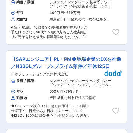
業種 / 職種
システムインテグレータ 技術系アウト
ソーシング（特定技術者派遣）
,
システ
ムエンジニア（Web・オープン系・パ
年収
400万円
~
599万円
ッケージ開発）
勤務地
東京都千代田区丸の内（次のビルを除
く）
≪定年65歳、70歳までの採用雇用制度あり／若
手だけではなく50代〜60歳の方もご入社実績あ
り／定年を控え最後の転職活動がしたい方、PM
ではなくエンジニアとして現場で活躍をしていき
たい方歓迎≫ ■業務内容： 幅広い業界・分野に
向けた業務システムの開発・保守を担当していた
だきます。 ■業務詳細： 【案件例】 ・金融業界
【SAPエンジニア】PL・PM◆地場企業のDXを推進
向け資産管理システム ・化学メーカー向け生産管
理システム ・基幹・周辺系業務システム ・IoT関
／NSSOLグループ×プライム案件／年休125日
連システム 【担当工程】 ・要件定義、設計、開
日鉄ソリューションズ九州株式会社
発、導入 ・テスト・保守 ・既存ソースコードの
解析・ドキュメント化 ■当社だからこそ実現でき
業種 / 職種
システムインテグレータ ベンダ（ハー
るエンジニアとしての未来がある： ＜お取引社数
ドウェア・ソフトウェア）
,
システムエ
3,900社＞ 同業他社と比較をしても圧倒的なお取
ンジニア（Web・オープン系・パッケ
年収
550万円
~
799万円
ージ開発） プロジェクトマネジャー
引社数を誇る当社。 当社独占のプロジェクトも多
（Web・オープン系・パッケージ開
勤務地
福岡県北九州市戸畑区飛幡町
数あり、当社だからこそ挑戦できる仕事がありま
発）
す。 ＜キャリアドック制度＞ 同業他社では希望
◆◇UIターン歓迎（引っ越し費用補助）／副業・
する仕事があっても、会社の都合で挑戦できない
兼業可／土日祝休み／日鉄ソリューションズ
という事も転職理由の1つです。 当社では専任の
(NSSOL)100%出資◇◆ ＼当ポジションの魅力／
キャリアアドバイザーがおり、キャリアアドバイ
◎ 働きやすさ抜群の環境 平均残業月21h以下、有
ザーが社内に働きかける事で希望する仕事への挑
給取得平均16.4日、年間休日125日 育休取得率：
戦を後押しします。 エンジニアの遣り甲斐を大切
女性100％・男性88％、プラチナくるみん認定の
にする当社だからこその取り組みです。 ■月残業