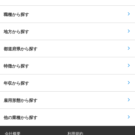
プロパティ事業やグループ企業をはじめとした自
的なキャリアアップも可能です。 ■総合職と地域
社プロダクト開発のほか、クライアントのプロジ
限定職について： 当ポジションは地域限定職とな
ェクトを担当するので、スキルを固定化せず、常
っており、将来的にエリア内の別拠点への転勤可
職種から探す
に新しいスキルを身につけることができます。変
能性がございます。（ご希望がない限り、都道府
化の激しい時代に通用する、本物のデジタルクリ
県を跨ぐ転勤は基本的にございません）ご入社後
エイター・エンジニアになれる。この自信が当社
に、ご本人のご希望・適性に応じて総合職（全国
で得られる大きなメリットです。 ■当社につい
地方から探す
転勤有）へキャリアチェンジも可能です。 変更の
て： 「デジタルクリエイター・エンジニアプロダ
範囲：会社の定める業務
クション」として、お客様の課題解決を通じて技
術者の社会的ポジションの確立を目指す、真のプ
都道府県から探す
ロフェッショナル集団です。 当社は単純な技術社
員の派遣会社ではなく、デジタル人材事業、受託
開発事業、コンテンツプロパティ事業を通じて、
社内外にかかわらず、技術社員の働く機会、叶え
特徴から探す
たいキャリアの形成を行っています。 当社には優
秀なクリエイター・エンジニアが数多く集まって
おり、大手企業をはじめ、常時300社以上と安定
年収から探す
した取引を行っています。 2014年上場以来、社
員数の増加と共に、業績面においても着実な成長
を遂げており、近い将来、東証プライム市場への
上場を目指しています。今後は、更に優良な取引
雇用形態から探す
先、プロジェクトに参画することで、技術社員の
トラックレコードの充実を図ることができます。
変更の範囲：会社の定める業務
他の業種から探す
会社概要
利用規約