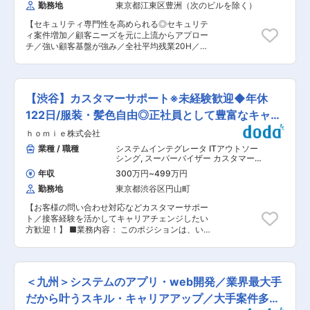
社魅力： 「残業少なめで働きたい」「〇〇エリア
勤務地
東京都江東区豊洲（次のビルを除く）
得時に最大30万円の一時金支給あり／資格受験料
までしか行きたくない」「せっかく業務でC#に
は1つの資格に対し最大4回まで会社が全額負担
かかわったので次もC＃の案件がいい」「逆に、
【セキュリティ専門性を高められる◎セキュリテ
（資格取得奨励により社員が積極的に資格を取得
やったことのないこんな仕事にチャレンジした
ィ案件増加／顧客ニーズを元に上流からアプロー
することが会社全体としての技術力の強化に繋が
い」……など、エンジニアの希望は多岐にわた
チ／強い顧客基盤が強み／全社平均残業20H／ワ
っています。） ・月当たりの残業時間は20時間
り、また、それは、タイミングによって異なるも
ークライフバランス良好◎】 ■業務概要： ・富士
程度。年間休日は120日以上あり、有給休暇の消
のだと思っております。例えば、「家庭状況を考
フイルムBIジャパンはマーケット及び顧客ニーズ
化率は70%。プライベートタイムをしっかりと確
えた際に今はワークライフバランス優先」「多少
の増加を背景に、2025年度よりセキュリティに
保しながら仕事を続けていける環境があります。
背伸びしてでもこの経験が積みたい」など、その
関連するソリューションの提供を強化していく中
・半期毎に上長とコミュニケーションを重視した
【渋谷】カスタマーサポート※未経験歓迎◆年休
時その時の大事にしたいことを確認しながら、社
で、セキュリティを中心としたインフラ領域の体
目標管理面談を実施。課題やキャリアプラン、会
を上げてそれをかなえてまいります。
制強化を進めています。 ・当社のSEは顧客提
122日/服装・髪色自由◎正社員として豊富なキャリ
社目標等を共有し、社員に寄り添いながらキャリ
案・要件定義から導入・デリバリー迄を一気通貫
ア形成をフォローしています ・リーダー研修、マ
アパス
ｈｏｍｉｅ株式会社
で対応しています。 以下業務を中心に今までのご
ネージャー研修、e-Learning等あり ・1時間単位
経験により対応業務を検討いたします。 ■業務内
業種 / 職種
システムインテグレータ ITアウトソー
の有給取得可能 ・産休育休などライフイベントを
容詳細： ・SE職としてセキュリティを中心とし
シング
,
スーパーバイザー カスタマー
終えてから活躍している社員多数 ・男性の育児休
たインフラ領域のPJリード ・顧客ニーズに基づ
サポート・ユーザーサポート・オペレ
暇取得実績あり（男性80% 女性100%） ・男性
年収
300万円
~
499万円
ータ
くソリューションの選定や技術的な観点における
の育児休暇平均取得日数192日 ・育児のための短
勤務地
東京都渋谷区円山町
フィジビリティ確認 ・案件における顧客提案から
時間勤務制度は子供が中学校に入学するまで利用
要件定義、設計構築、運用迄の対応（顧客対応の
可能 ・有給休暇とは別にリフレッシュ休暇（3
【お客様の問い合わせ対応などカスタマーサポー
営業部門や業務ソリューションを担当するSEと連
日）を付与 ・厚生労働省認定「えるぼし」最高評
ト／接客経験を活かしてキャリアチェンジしたい
携しながら、業務遂行いただきます） ・担当プロ
価を取得。多様な人材の活躍を積極的に支援 ■当
方歓迎！】 ■業務内容： このポジションは、い
ジェクトの対応に加え、本部SEとして全国支社な
社の特徴： （1）当社はWebアプリ開発やインフ
わゆる「オペレーション業務」ではありません。
らびに支社担当SEの支援活動によるインフラ領域
ラ分野において新規システムの開発及び構築から
住宅・不動産会社様向けに提供している
のビジネス拡大促進 【対応案件例】 ・顧客向け
運用保守まで一気通貫でソリューションを提供し
「HOTLEAD」という自社サービスを活用し、住
のセキュリティを中心としたインフラ領域の上流
ています。 （2）創業から60年以上、大手企業と
宅・不動産会社様とお客様をつなぐ “架け橋”とし
工程からのアプローチ（セキュリティアセスメン
＜九州＞システムのアプリ・web開発／業界最大手
確固たる取引実績がある為、顧客と深い信頼関係
て活躍していただきます。 お問い合わせいただい
ト、ゼロトラストセキュリティ ロードマップ推進
が築けていることが特徴です。
たお客様に電話やメールで物件探しに関わる情報
だから叶うスキル・キャリアアップ／大手案件多数
他） ※当社の顧客向けIT基盤領域を中心に対応い
のヒアリングや、内見希望の日程調整等を行い、