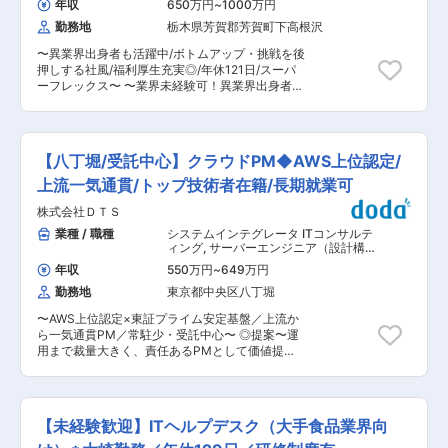
・資格取得支援制度あり（講習・受験費用会社負
年収
650万円
~
1000万円
マネージャー（電気）
くソリューションの選定や技術的な観点における
担） ・将来的にはPL/PMや技術スペシャリスト
勤務地
栃木県芳賀郡芳賀町下高根沢
フィジビリティ確認 ・案件における顧客提案から
へのキャリアパスも用意 ■案件例 ・光通信機器
要件定義、設計構築、運用迄の対応（顧客対応の
の検査支援ソフトウェア開発 ・出荷管理システム
〜異業界出身者も活躍中/ボトムアップ・挑戦を後
営業部門や業務ソリューションを担当するSEと連
の設計・運用支援 ・工場設備情報の収集・可視化
押しする社風/福利厚生充実◎/年休121日/スーパ
携しながら、業務遂行いただきます） ・担当プロ
システム（IoT） ・製造現場向け業務支援アプリ
ーフレックス〜 〜業界未経験可！異業界出身者も
ジェクトの対応に加え、本部SEとして全国支社な
ケーション開発
活躍中/ボトムアップ・挑戦を後押しする社風/年
らびに支社担当SEの支援活動によるインフラ領域
間休日121日・福利厚生充実◎〜 【業務内容】 当
のビジネス拡大促進 【対応案件例】 ・顧客向け
社における研究開発〜量産にかけての一連の業務
のセキュリティを中心としたインフラ領域の上流
の中でご自身のご経験に応じたポジションを打診
工程からのアプローチ（セキュリティアセスメン
【八丁堀/受託中心】クラウドPM◆AWS上位認定/
させて頂きます。ポジションの詳細関しては書類
ト、ゼロトラストセキュリティ ロードマップ推進
選考通過後にお伝えいたしますので是非ご応募く
上流一気通貫/トップ技術者在籍/長期就業可
他） ※当社の顧客向けIT基盤領域を中心に対応い
ださい。 【変更の範囲：会社の定める業務】 ■
ただきます。 ■業務のやりがい： ・富士フイル
株式会社ＤＴＳ
働きやすい環境： 平均有給取得18.5日と休暇も取
ムBIジャパンとして、近年の中堅・中小企業に向
得しやすい環境です。また、全社で育児支援制度
業種 / 職種
システムインテグレータ ITコンサルテ
けたセキュリティ案件増加に伴い、2025年より
や介護支援制度によるリモートワークや休暇取得
ィング
,
サーバーエンジニア（設計構
セキュリティを含むインフラ領域の強化を進めて
の実績も拡大しています。 ■職場環境・風土：
築） プロジェクトマネージャー（イン
おります。 ・インフラ、セキュリティ領域を中心
年収
550万円
~
649万円
フラ）
「買う喜び、売る喜び、創る喜びを世界に広げ
にキャリアを積んでいただく事が可能です。 ・当
勤務地
東京都中央区八丁堀
る」を基本理念に、Hondaでは数々の製品を創業
社全体のセキュリティ・インフラ領域推進におけ
から生み出し続けてきました。役員から現場社員
る注力ソリューションの選定や推進企画等、将来
〜AWS上位認定×東証プライム安定基盤／上流か
まであらゆる人材が自由な発想で、夢や理想を徹
的なキャリアアップも可能です。 ■総合職と地域
ら一気通貫PM／常駐少・受託中心〜 ◎提案〜運
底的に追求する風土が根付いており、学歴や年齢
限定職について： 当ポジションは地域限定職とな
用まで裁量大きく、責任あるPMとして価値提供
に関係なく誰もがフラットに活躍できる職場環境
っており、将来的にエリア内の別拠点への転勤可
◎分業PMから脱却し、技術に強い専門組織で本
です。積極的に仕事に向き合い、推進する力のあ
能性がございます。（ご希望がない限り、都道府
質的成長 ◎50年超黒字×平均勤続15年、将来を見
る従業員には、入社直後であっても大きな仕事が
県を跨ぐ転勤は基本的にございません）ご入社後
据えたキャリア形成 ■募集背景 DX推進やクラウ
任されます。Hondaは在籍する従業員の約30％
に、ご本人のご希望・適性に応じて総合職（全国
ドシフトを背景に、オンプレミスからAWSへの移
が中途採用で入社し、活躍しています。 ■業界に
【未経験歓迎】ITヘルプデスク（大手食品業界向
転勤有）へキャリアチェンジも可能です。 変更の
行、さらにはモダナイゼーションまで担うプロジ
ついて： 自動車業界はCASE（コネクテッド・自
範囲：会社の定める業務
ェクトが急増しています。AWSアドバンストティ