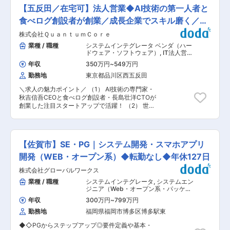
安心制度 ◎ ハイブリッドワークで柔軟に働ける
20時間程度： 当社から配属の企業様については
【五反田／在宅可】法人営業◆AI技術の第一人者と
出社×在宅の最適な働き方を案件ごとに選択 成果
残業が多くなる企業様が少なく、特別な取り組み
最大化のための勤務方針を策定 ◎ 柔軟な働き方を
食べログ創設者が創業／成長企業でスキル磨く／土
をすることなく過度な残業が発生をしない状況と
実現 フレックス制度を完備し多様な働き方が可能
なっています。 また過度な残業は発生の場合は、
日祝休
株式会社ＱｕａｎｔｕｍＣｏｒｅ
入社時から時短・時限勤務の相談も可能でライフ
案件担当の営業から法人顧客に対して、残業改善
ステージに寄り添う環境 ◎ UIターン大歓迎（引越
業種 / 職種
システムインテグレータ ベンダ（ハー
の是正対応も行っています。 ■スキルUPで給与
し・敷金礼金補助あり） UIターンの負担を軽減す
ドウェア・ソフトウェア）
,
IT法人営業
もUP： スキルを上げてより難易度の高いプロジ
る各種補助制度を提供 九州で腰を据えて働きたい
（直販） 営業事務・アシスタント
ェクトへ配属をされる事で給与も上がる仕組みを
年収
350万円
~
549万円
方に最適な職場環境 ■ 業務内容 九州・中国地域
取っています。 定性的な評価のみではなく、スキ
勤務地
東京都品川区西五反田
の製造・流通・公共系など、 多様なグローバル企
ルを磨くことが給与UPに繋がるエンジニアにと
業向けのプライム案件（SAP領域中心）に従事い
っては非常分かり易い制度です。 変更の範囲：会
＼求人の魅力ポイント／ （1） AI技術の専門家・
ただきます。 《担当工程》 SAPプロジェクトに
社の定める業務
秋吉信吾CEOと食べログ創設者・長島壮洋CTOが
て、以下の工程を一貫して担当いただきます： 要
創業した注目スタートアップで活躍！ （2） 世界
件定義、基本設計／詳細設計、実装・テスト、デ
的にも希少な「リザバーコンピューティング」技
ータ移行、運用・保守（エンハンス含む） 《担っ
術による革新的AIプロジェクトを支えるポジショ
ていただく役割》 ・開発〜運用保守に至るSAP領
ン！ （3）年休120日、土日祝休、転勤無でワー
域での技術的リード ・プロジェクト推進（進捗管
クライフバランス◎、リモート可＊必要に応じて
理／品質管理／課題管理） ・配下メンバーの育
【佐賀市】SE・PG｜システム開発・スマホアプリ
随時出社あり ■業務内容： ・新規顧客のリサー
成・マネジメント ・顧客とのコミュニケーショ
チ、アプローチ（電話・メール・訪問など） ・既
開発（WEB・オープン系）◆転勤なし◆年休127日
ン、改善提案 ■ キャリアプラン まずはSAPエン
存顧客のフォローアップ、課題ヒアリング、提案
ジニア、あるいはPL/PMとしてプロジェクトに参
株式会社グローバルワークス
活動 ・商談設定や契約締結までのプロセス管理
画。 その後、PM・組織マネージャー／専門領域
・営業戦略の立案・実行やKPI達成のための行
業種 / 職種
システムインテグレータ
,
システムエン
のスペシャリストへキャリアアップ可能。
動 等 ■業務の特徴・魅力： ・世界的にも珍し
ジニア（Web・オープン系・パッケー
NSSOLグループの豊富な研修やナレッジシェア
い技術「リザバーコンピューティング」によるAI
ジ開発） Webサービス系エンジニア
により、継続的な成長を支援します。 ■ 配属想
年収
300万円
~
799万円
（フロントエンド・サーバーサイド・
ソリューション開発に間接的に関わることができ
定事業部 所属予定の事業部は約85名で構成。 20
フルスタック）
勤務地
福岡県福岡市博多区博多駅東
ます。営業として、革新的なプロジェクトを支え
代〜ベテランまで幅広いエンジニアが活躍してお
るやりがいがあります。 ・スタートアップならで
り、困ったときは互いに支え合う文化が根付い
◆◇PGからステップアップ◎要件定義や基本・
はのスピード感のある職場で、営業活動、業務効