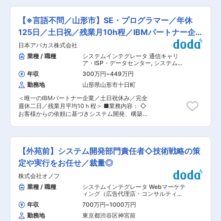
／電気・電子系研修／階層別研修／インフラ系研
・早番：9:00-14:30 ・遅番：13:00-21:00 ・通
期システム化計画に基づき共通基盤の機能維持
修／機械系研修／ヒューマンビジネス系研修／化
し：9:00-20:00（※月に数回9:00-21:00のシフ
（新規構築、設備増強・更新等）に関わる業務全
学系研修 【Winスクール】 全国主要都市48カ所
【※言語不問／山形市】SE・プログラマー／年休
ト有） ※月平均総労働時間：160時間、公休9~11
般を主体的に実施します。 ◇設定情報のチェック
に教室を展開しているグループ会社の運営する講
日(内4日は希望休) 変更の範囲：会社の定める業
や作業結果のレビュー等が当社の役割です。 ※構
125日／土日祝／残業月10h程／IBMパートナー企
習を受講できます。 コース：機械CAD／IT／
務
築作業については案件により設計〜テストまでの
WEB／MS Office／資格対策 【スキルアップの
業
日本アバカス株式会社
一部（または全部）を外部へ委託 ◇お客様の利用
ための支援体制】 ・キャリアデザインアドバイザ
部門からの利用申請に基づく仮想化環境の提供作
業種 / 職種
システムインテグレータ 通信キャリ
ー エンジニアとしてのキャリアデザインや業務に
業は当社が行い、利用部門の担当者に対して技術
ア・ISP・データセンター
,
システムエ
関するご相談に応えます。 ・相談窓口 メンタル
的な支援を行います。 ◇2〜4名程度のチームで
ンジニア（Web・オープン系・パッケ
ヘルスおよびハラスメントに対応する専門窓口を
年収
300万円
~
449万円
ージ開発） サーバーエンジニア（設計
業務を遂行し、お客様の様々な部門の中小規模シ
設置しております。 ■企業説明： ・大企業なら
構築）
勤務地
山形県山形市十日町
ステムに直接または間接的に携われます。 ◇中小
ではの案件数：日系大手メーカーやSler、通信
規模システムを収容する基盤となるため、相応規
系、官公庁、金融証券等、大手企業を中心に800
＜唯一のIBMパートナー企業／土日祝休み／完全
模のシステム構築・運用に携われます。 ■採用の
を超す取引先を有しております。 案件数が多く、
週休二日／残業月平均10ｈ程＞ ■業務内容： ◇
背景： サーバーの構築、運用のプロジェクトが従
上流工程中心に下流の案件まで多くの案件を保有
お客様からの依頼に基づきシステム開発、構築を
来から多くあった為、より内製化できるようにす
しているため、エンジニアの希望やスキルに応じ
行います。 ・お客様の業種に応じたシステム開
るための増員です。 ■組織構成： ・社員：49名
たアサインが可能であり、やりたい仕事や成長で
発・保守メンテナンス業務 ・ネットワーク構築、
（男41、女8） 派遣社員：2名（男2） ・社員年
きる案件にアサインできる可能性が高いです。
サーバーの導入・設置・運用支援 ◇営業部門と協
齢構成 20代：16名 30代：13名 40代：15
力・連携しお客様への提案活動を行います。 ■詳
名 50代：3名 60代：2名 ■当社ミッション：
【外苑前】システム開発部門責任者◇技術戦略の策
細について ・自社勤務・常駐勤務は両方あり、割
当社の使命は「JR東海グループの進化、変革を
合はおおよそ7：3です。 ・プロジェクト規模に
定や実行をお任せ／裁量◎
ICTで下支えすること」です。また、JR東海グル
よりますが基本的には2名以上のチームで行って
ープにおける唯一の情報技術者集団であり、JR東
株式会社オノフ
います。 ・PJT期間：２〜3か月ほどが多いで
海及びグループ各社の情報システムの計画、構
す。 ■教育体制： ・先進技術の研究・学習をす
業種 / 職種
システムインテグレータ Webマーケテ
築、運用の全てに取り組んでいます。 ■当社の魅
ることが出来ます。 ・オンラインでいつでもITス
ィング（広告代理店・コンサルティン
力： ◇発足以来、東海道、山陽新幹線の運転管理
キルを高める研修を受講できる環境です。 ※新し
グ・制作）
,
プロジェクトマネジャー
システム及び東海地区在来線の運行管理システ
年収
700万円
~
1000万円
（Web・オープン系・パッケージ開
いこと、面白いことにチャレンジしてみません
ム、施設、電気、車両、運輸営業等、JR東海の業
発） Webサービス・プロジェクトマネ
勤務地
東京都渋谷区神宮前
か。 ■就業環境： ・有給休暇や育児休暇の休暇
務に係るシステム、エクスプレス予約、スマート