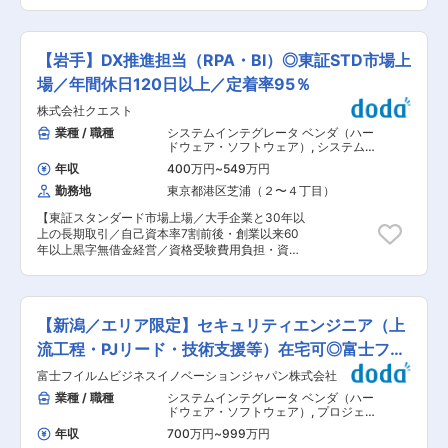
アサイン体制・キャリア体制がございます〜 【
ムや操作方法の習得が中心です。 入社後研修は、
将来のキャリアの道は多彩 】 エンジニアを極め
職務経歴や入社時のスキルを踏まえて個人ニーズ
る「スペシャリスト」から、チームを管理する
に合わせた研修を作成して行います。 ■キャリア
「プロジェクトマネージャー」、新人を育成する
パス： ・入社後1年で、ヘルプデスク基本業務を
【岩手】DX推進担当（RPA・BI）◎東証STD市場上
「教育研修担当」など、多彩なキャリアの道が選
一人で実施出来るようになって頂き、入社後3年
べます。 マネジメントに進むか、プレイヤーに専
場／年間休日120日以上／定着率95％
を目途にヘルプデスクリーダーとして、プロジェ
念するかはあなた次第です。 【 大手企業案件や
クト全体をコントロール頂きたいと考えていま
株式会社クエスト
上流フェーズも 】 誰もが知るプライム上場企業
す。 ■教育体制： ・チームでの業務となります
に携わる案件や上流工程から関われる案件も多
業種 / 職種
システムインテグレータ ベンダ（ハー
ので、安心して先輩社員に聞ける環境です。 ・レ
数。 要件定義から詳細設計、実装テストまで一気
ドウェア・ソフトウェア）
,
システムエ
ベル別・スキル別に継続的に研修を実施し、さら
通貫で手掛けられるため、大きなスキルアップに
ンジニア（Web・オープン系・パッケ
に「人間力」をアップさせる研修も取り入れるな
年収
400万円
~
549万円
ージ開発） Webサービス系エンジニア
つながる経験が積めます。 ■業務内容 一人一人
ど社員教育に注力しております。 ■当社の特徴：
（フロントエンド・サーバーサイド・
勤務地
東京都港区芝浦（２〜４丁目）
の希望に合わせて、理想のキャリア形成が可能で
・IBMが日本でのAS/400拡販に際し、アプリケ
フルスタック）
す。 プロジェクト選定をする前には必ず営業担当
ーションの構築を支援する会社として設立しまし
【東証スタンダード市場上場／大手企業と30年以
とエンジニアのマネージャーとキャリア面談をし
た。その後、AS/400（IBM i）をプラットフォー
上の長期取引／自己資本率7割前後・創業以来60
てから、プロジェクトの選定をさせていただきま
ムにしたWebアプリケーションの開発などオープ
年以上黒字無借金経営／資格受験費用負担・資格
すので、ミスマッチが絶対に起こらない体制を敷
ンシステムの分野へもシステム開発の領域を拡大
取得奨励一時金あり】 ■業務内容： 当社半導体
いております。 ■プロジェクト例 ※あくまで一例
しています。また、インフラ技術支援事業へも事
システム事業本部の顧客先（半導体業界）にて、
になります(常時数百件以上のプロジェクトを抱え
業領域を拡大し、IBM製品を中心とした多くのIT
RPA・BIツールを用いたDX化支援業務をご担当い
ております) ・車両データ連携システム開発 ＜担
製品インフラ基盤やz／Linuxの領域におけるイン
ただきます。 ■業務詳細： ・ノーコード／ロー
当フェーズ＞基本設計〜運用保守 ＜言語＞
【新潟／エリア限定】セキュリティエンジニア（上
フラ基盤の各種技術支援サービスを提供していま
コードシステムの開発・運用 ・データ基盤の整備
Java、Python ・オンラインチケット販売基幹シ
す。 変更の範囲：会社の定める業務
／可視化（ダッシュボードの作成、レポート作成
流工程・PJリード・技術支援等）在宅可◎富士フイ
ステムの開発 ＜担当フェーズ＞要件定義〜テスト
など） ・開発未経験の方のツール作成・活用サポ
＜言語＞Java ・電力会社向けシステム開発 ＜担
ルムG
富士フイルムビジネスイノベーションジャパン株式会社
ート ■配属先： 半導体業界の大手企業から、き
当フェーズ＞基本設計〜テスト ＜言語＞Java・
め細やかなサービス対応で高評価を得ておりま
業種 / 職種
システムインテグレータ ベンダ（ハー
C#・,C言語 様々なエンジニアが様々な分野で活
す。顧客先には原則チームで常駐していますの
ドウェア・ソフトウェア）
,
プロジェク
躍をしております。 ◎ハイブリットや完全在宅で
で、安心して業務を進めることができます。 ■キ
トマネージャー（インフラ） セキュリ
対応できる「リモート案件」も多数ご用意。 ■同
年収
700万円
~
999万円
ティコンサルタント・アナリスト
ャリア形成の支援、働き方、福利厚生： ・資格取