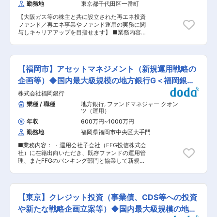
ループの中核として外国為替・デリバディブ市場
勤務地
東京都千代田区一番町
ど、行員のモチベーションを大切にすることで組
をリード SBIグループ内外の金融法人に対し、FX
織パフォーマンスを最大化させたいという考え方
をはじめとする外国為替・デリバディブ取引の流
【大阪ガス等の株主と共に設立された再エネ投資
に基づく制度設計をしています。 自身の意思に基
動性提供機能を専門的に担っています。 ◇圧倒的
ファンド／再エネ事業やファンド運用の実務に関
づいたキャリア形成がしやすい環境です。 ・支店
な業績成長と高収益性 前年度比で大幅な増益を記
与しキャリアアップを目指せます】 ■業務内容：
の8割が首都圏にあり、物理的に転居をともなう
録しており、総資産も業界屈指のスケールを誇っ
太陽光発電所を中心とした再エネ投資ファンド
異動が生じづらいです。銀行としても転居を伴う
ています。安定した経営基盤のもとで成長機会が
（SPCを含む）を行う同社にて、再生可能エネル
異動を極力避ける考え方をしています。 ・ラウン
あります。 ◇DX推進で持続可能なビジネス戦略
ギー投資の拡大に伴い、投資実行後フェーズにお
ジ型の店舗（完全予約制）や東京スター銀行唯一
を構築 激しく変化するビジネス環境の中で顧客や
ける アセットマネジメントおよびファンド運営機
の商品を持っており（国内唯一、永住権を持たな
【福岡市】アセットマネジメント（新規運用戦略の
社会のニーズに即応するデジタル企業となること
能の中核を担う人材を募集しています。将来的
い外国人にも対応可能な住宅ローンなど）、他銀
を目指し、DXに取り組んでいます。 変更の範
に、投資判断補佐・ファンド運営全体への関与な
企画等）◆国内最大級規模の地方銀行G＜福岡銀行
行にはないユニークな特徴を持っています。 変更
囲：会社の定める業務
どステップアップ可能なポジションです。 ■業務
の範囲：会社の定める業務
＞
株式会社福岡銀行
詳細： 太陽光発電所を中心とした再エネ投資案件
について、投資実行後の期中管理・モニタリン
業種 / 職種
地方銀行
,
ファンドマネジャー クオン
グ・関係者調整を主軸に、プロジェクトおよびフ
ツ（運用）
ァンドの安定運営・価値最大化を担っていただき
年収
600万円
~
1000万円
ます。 レンダー・O&M・外部AM・会計事務所を
勤務地
福岡県福岡市中央区大手門
束ね、投資家目線で判断・整理を行う役割してい
ただきます。 ・投資実行後のアセットマネジメン
■業務内容： ・運用会社子会社（FFG投信株式会
ト（太陽光発電所を中心とした再エネ案件の期中
社）に在籍出向いただき、既存ファンドの運用管
管理） ・発電量等モニタリング、予実管理 ・
理、またFFGのバンキング部門と協業して新規運
AM・会計事務所等との報告業務における調整 ・
用戦略の企画等の業務をお任せします。 ■業務詳
ファンド（SPC含む）の会計処理、決算対応、キ
細： ・日本株ファンド（パッシブファンド、スマ
ャッシュフロー管理 ・レンダー、外部AM、会計
ートベータ戦略、アクティブ戦略）の運用管理、
事務所等との報告業務における調整 ・その他、投
トレーディング ・J-REITファンド（パッシブフ
資に関する業務全般への関与 ■組織構成： 現
【東京】クレジット投資（事業債、CDS等への投資
ァンド、スマートベータ戦略）の運用管理、トレ
在、5名が在籍しております。（20代〜50代） ■
ーディング ・クレジットファンド（パッシブファ
や新たな戦略企画立案等）◆国内最大級規模の地方
取引株主例： NTTアノードエナジー株式会社／大
ンド）の運用管理、トレーディング ・マルチアセ