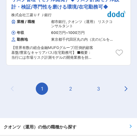
商品および組入資産の調査・選定 ・データ分析を
脅威 ∟オープンバンキングなどの普及により新た
通じたパフォーマンス検証 ・資金管理および運用
計・検証/専門性を磨ける環境/在宅勤務可◆
なリスクにさらされる ■社員インタビュー
指図業務 ■魅力点 ・資産運用における意思決定
https://www2.deloitte.com/jp/ja/careers/interview/dtra-
株式会社三菱ＵＦＪ銀行
に関与できる ・多様な資産クラスの分析・運用経
interview-004.html ■会社概要 世界最大級のプ
験を積むことができる ・専門性を高めながら運用
業種 / 職種
都市銀行
,
クオンツ（運用） リスクコ
ロフェッショナルファームであるデロイトの一員
キャリアを構築できる ・市場分析から投資判断ま
ンサルタント
として、全世界150カ国・18万人を超える人材の
で一貫して携わることができる ■当社について
ネットワークを通じて、国内外の大規模なクライ
年収
600万円
~
1000万円
三菱UFJフィナンシャル・グループの総合力とグ
アントに対し、IT戦略コンサルタントとしてのサ
勤務地
東京都千代田区丸の内（次のビルを除
ローバルなネットワークを活かし、国内外の投資
ービス提供業務に従事します。 予測がつかないこ
く）
家に対して高度な運用サービスを提供していま
れからの未来に向け、テクノロジー、デジタル、
【世界有数の総合金融MUFGグループ/圧倒的顧客
す。市場環境の変化に対応しながら、多様な投資
データに関するリスクマネジメントや、これらを
基盤/豊富なキャリアパス/在宅勤務可】 ■概要：
手法を用いた運用を行っています。 変更の範囲：
含むデジタルガバナンスの全体像について、顧客
当行には市場リスク計測モデルの開発業務を担当
会社の定める業務
の事業戦略を深く理解した上で将来を見据えた適
いただきます。 ■業務内容： ・グループ&グロー
切なアドバイスを提供するプロフェッショナル集
バル・ベースの市場リスク計測モデルの開発 ・市
団です。 変更の範囲：会社の定める業務
場リスク計測システムの数値検証 ・国際金融規制
等に関わる市場リスク計測についての当局対応・
折衝 ■業務の魅力： ・本邦トップクラスの金融
機関において、リスク管理高度化を担うモデル開
1
2
3
Previous Page
Next
発に携わることができます。 ・銀行に加え、信
託・証券領域の商品（証券化商品、仕組債等）や
その評価モデルに関する知見を獲得でき、専門性
の幅を広げることができます。 ・海外拠点との協
働により、国際金融規制や先進的なリスク計測モ
デルに関する実務経験を積むことができます。 ・
クオンツスキル向上のための研修プログラムも整
備されています。 ・多様なキャリアパスがありま
クオンツ（運用）の他の職種から探す
す。本人の志向や適正に応じ、マネジメントを目
指すキャリアパスのほか、高い専門性を認定する