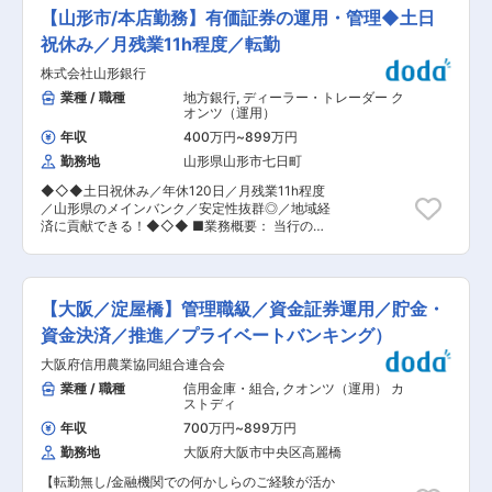
え、投資実行後のプロジェクト運営やパフォーマ
ではなく、経営方針と整合した市場戦略を構築す
【山形市/本店勤務】有価証券の運用・管理◆土日
ンス向上にも関与し経験を拡げることが可能で
る中核的な役割を担っていただきます。 ■（3）
す。 ・社内外の関係者と連携しながら、下記の業
祝休み／月残業11h程度／転勤
主な業務内容 有価証券ポートフォリオの安定的か
務をお任せします。 ■職務詳細 ・ファンド
つ効率的な運営を目的として、運用にかかる企画
株式会社山形銀行
（SPC含む）の会計処理、決算対応、キャッシュ
立案および推進業務をご担当いただきます。 ＜有
フロー管理 ・投資実行後のプロジェクトにおける
業種 / 職種
地方銀行
,
ディーラー・トレーダー ク
価証券ポートフォリオ運営に関する企画・推進＞
各種対応 ・定例報告（キャッシュフロー／発電量
オンツ（運用）
・有価証券ポートフォリオの運営方針、運用戦略
等の予実管理、TK決算、GK決算、O&Mレポー
に関する企画立案 ・市場環境やリスクを踏まえた
年収
400万円
~
899万円
ト、事業計画更新等）経験に応じて ・AM／会計
ポートフォリオ管理の高度化 ・関係部署と連携し
勤務地
山形県山形市七日町
事務所等との報告業務における調整 ・その他、投
た運営・管理施策の推進 ＜為替ポジションおよび
資に関する業務全般への関与 ・本ポジションは、
資金繰りに関する企画＞ ・対顧客の為替ポジショ
◆◇◆土日祝休み／年休120日／月残業11h程度
経理／財務業務の経験を活かし、アセットマネジ
ン管理に関する企画・運営 ・円貨・外貨の資金繰
／山形県のメインバンク／安定性抜群◎／地域経
メント業務や投資モニタリングへのステップアッ
りに関する管理方針・運営施策の検討 ・市場動向
済に貢献できる！◆◇◆ ■業務概要： 当行の本
プを視野に入れています。 投資実行後の運営フェ
を踏まえた外貨流動性・為替リスクへの対応企画
部において、市場部門を担当いただきます。証券
ーズに深く携わることで、会計の知識に加え、再
■（4） やりがい ◎ 高度な市場分析力・リスク判
アナリスト資格保有者の方は歓迎いたします。 ■
エネ事業やファンド運用の実務に関する理解／視
断力を発揮できる 証券アナリストとしての知見や
業務詳細： ・有価証券企画・運用 ・リスク管理
座を高めていただけるポジションです。 ■会社に
市場分析力を活かし、理論と実務を結びつけた戦
に関する業務等 ■はたらき方： ◎土日祝休みで年
ついて ・当社は、三菱UFJ銀行やNTTアノードエ
【大阪／淀屋橋】管理職級／資金証券運用／貯金・
略立案に関われます。 変更の範囲：会社の定める
休120日となっており、ワークライフバランスの
ナジー、大阪ガスを含め日本を代表する9社が株
業務
とれた働き方が可能です。 ◎残業についても月平
資金決済／推進／プライベートバンキング）
主となって2021年9月に設立した、「再エネ電力
均11時間と少なめです。 ■配属先： 配属先の金
を「つくる」から「つかう」までつなぐ」ことで
大阪府信用農業協同組合連合会
融市場部（証券運用、資金運用、市場企画、市場
日本のカーボンニュートラルに貢献することを使
業務、国際企画、国際業務）は、20代後半〜50
業種 / 職種
信用金庫・組合
,
クオンツ（運用） カ
命とするファンドです。 ・脱炭素ニーズの高い社
代前半で構成されております。 ■当行の魅力：
ストディ
会において、再生可能エネルギーによる電力開発
当行は、自己資本比率の高さと不良債権比率の低
が急務となっています。当社は再生可能エネルギ
年収
700万円
~
899万円
さが示す安全性と健全性があります。また、金融
ー電力をファンド形式で運用し、投資家の皆様に
勤務地
大阪府大阪市中央区高麗橋
機関をとりまく環境が一層厳しくなるなかにおい
広く還元していきたいと考えております。株主で
ても、銀行業務の柱である預金、貸出金が堅調に
あるパートナー企業のプロジェクト発掘力、ファ
【転勤無し/金融機関での何かしらのご経験が活か
推移しているほか、経常利益、純利益ともに安定