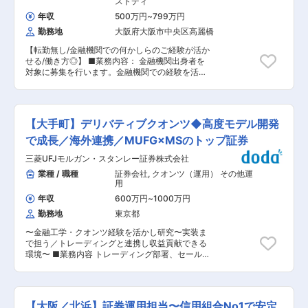
ストディ
はなく連合会であるため一時的な目先の売上より
の収益ではなく長期的に地域・顧客に貢献する仕
も長く安定的な売上をあげることが求められま
年収
500万円
~
799万円
事を期待します。 ■組織構成： 本所：資金証券
す。また誰かが困っている時は自然と周りが声を
勤務地
大阪府大阪市中央区高麗橋
業務は3チーム構成（債権/株式・PE・バックオフ
かける温かい社風です。 ★転勤なし 勤務地は大
ィス） ＜男女比＞男性7：女性3 ＜平均年齢＞男
阪市中央区のみで、淀屋橋の本社に職員の9割が
【転勤無し/金融機関での何かしらのご経験が活か
性38歳、女性32歳 ■当社について JAバンク大阪
在籍しております。 ★ワークライフバランス◎
せる/働き方◎】 ■業務内容： 金融機関出身者を
信連は大阪府における信用事業の都道府県段階の
定時が9:00〜17:00、総合職の平均残業時間20h/
対象に募集を行います。金融機関での経験を活か
組織であり府内JAのサポート業務を行うとともに
月程度のため、基本は18時頃には帰宅可能です。
せるポジションを弊社内で検討し、主任級クラス
「JAバンク大阪」としてJAと一体となって組合
また19時以降の残業には申請が必要であり、大半
での採用を検討させていただきます。募集ポジシ
員や地域利用者、企業等の皆様のお役に立つ金融
の職員は19時までに帰宅しております。有給は16
ョンは以下を想定しております。【変更の範囲：
サービスを提供しています。 ■働く環境： ★チ
日程度取得しております。 変更の範囲：会社の定
会社の定める業務】 ・融資業務（農業融資/一般
ームで助け合う社風 時期により追いかける数字は
【大手町】デリバティブクオンツ◆高度モデル開発
める業務
企業融資） ・資金証券業務（債券や株式等の運
異なりますが、数字はノルマではなく目標であり
用） ・貯金・資金決済業務 ・推進業務（貯金・
で成長／海外連携／MUFG×MSのトップ証券
個人よりもチームで追いかけます。株式会社では
年金・ローン等の商品企画・戦略企画・マーケテ
なく連合会であるため一時的な目先の売上よりも
三菱UFJモルガン・スタンレー証券株式会社
ィング・PR活動など） ・プライベートバンキン
長く安定的な売上をあげることが求められます。
グ業務（遺言信託の受託・金融資産/相続/不動産
業種 / 職種
証券会社
,
クオンツ（運用） その他運
また誰かが困っている時は自然と周りが声をかけ
に関するコンサル業務） その他管理業務（会計・
用
る温かい社風です。 ★転勤なし 勤務地は大阪市
監査・労務管理業務）の可能性もございます。 安
中央区のみで、淀屋橋の本社に職員の9割が在籍
年収
600万円
~
1000万円
定した業績を維持し「組合員利用者第一」を徹底
しております。 ★ワークライフバランス◎ 定時
勤務地
東京都
しておりますので、目先の収益ではなく長期的に
が9:00〜17:00、総合職の平均残業時間20h/月程
地域・顧客に貢献する仕事を期待します。 ■組織
度のため、基本は18時頃には帰宅可能です。また
〜金融工学・クオンツ経験を活かし研究〜実装ま
構成： 本所 ＜男女比＞男性7：女性3 ＜平均年齢
19時以降の残業には申請が必要であり、大半の職
で担う／トレーディングと連携し収益貢献できる
＞男性38歳、女性32歳 ■当社について JAバンク
員は19時までに帰宅しております。有給は16日程
環境〜 ■業務内容 トレーディング部署、セール
大阪信連は大阪府における信用事業の都道府県段
度取得しております。 変更の範囲：会社の定める
ス部署、リスク管理部署、財務部署と連携しなが
階の組織であり府内JAのサポート業務を行うとと
業務
ら、時価評価／リスク計測モデルの設計・実装
もに「JAバンク大阪」としてJAと一体となって
と、それらを応用したソリューション開発をお任
組合員や地域利用者、企業等の皆様のお役に立つ
せいたします。 ■具体的な業務 ・デリバティブ
金融サービスを提供しています。 ■働く環境：
【大阪／北浜】証券運用担当〜信用組合No1で安定