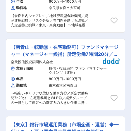
年収
600万円
~
1000万円
徴・魅力： 当社は、お客さまの中長期的な資産形
勤務地
奈良県奈良市大宮町
成に資する最高品質の商品・サービスを提案・提
供し、「日本一お客さまのことを考える資産運用
【奈良県内シェアNo.1／地域密着型金融機関／資
会社」になることを目指しています。 またフィデ
産運用戦略／リスク分析／専門性を磨ける環境／
ューシャリー・デューティーを、「プロフェッシ
安定基盤と挑戦／東京・奈良勤務】 〜地域発展に
ョナルとしてお客さまのことを第一に考える責
貢献しながら、資産運用の専門性を高めたい方
務」と考えており、その実践として、以下の3つ
へ〜 戦略立案からリスク分析まで一貫して関われ
の実現に取り組んでいます。 1.お客さまの資産形
るポジションです。 安定した経営基盤のもと、長
成に一層貢献できる運用力の実現 2. 真にお客さま
期的なキャリア形成が可能です。 ■業務内容 有
視点にたった商品・サービスの実現 3.上記を実現
【南青山・転勤無・在宅勤務可】ファンドマネージ
価証券運用に関する戦略検討からリスク分析まで
するガバナンス体制・業務基盤の実現 変更の範
を担います。具体的には、半年〜1年単位の運
ャー（マネージャー候補）所定労働7時間20分／
囲：会社の定める業務
用・調達計画を策定し、資産ごとの運用商品を検
WLB◎
楽天投信投資顧問株式会社
討・選定・約定します。さらに、現状および将来
のポートフォリオについて収益性やリスクを分析
業種 / 職種
投信・投資顧問
,
ファンドマネジャー
し、改善策を提案。市場動向を踏まえた戦略立案
クオンツ（運用）
や、金融商品の特性を理解した意思決定が求めら
年収
800万円
~
1000万円
れます。営業部門や経営層と連携し、計画の実行
勤務地
東京都港区南青山
を推進する役割も担います。分析力・計画策定
力・実行力を発揮し、地域金融の安定と発展に貢
〜幅広いキャリアや柔軟な働き方◎／所定労働時
献することが期待されます。 ■業務の魅力 戦略
間7h20分・在宅勤務可とWLB◎／楽天グループ
立案から実行まで一貫して関われるため、意思決
の一員として顧客への影響力の大きい仕事に携わ
定に近いポジションで専門性を磨けます。地域密
れます！〜 ■業務概要： 同社の運用部で、幅広
着型金融機関ならではの安定基盤と、金融市場を
く運用業務（運用商品の企画、ポートフォリオ運
見据えた挑戦の両方を経験できる点が魅力です。
営・管理、レポート作成等）に従事して頂きま
■働く環境 勤務地は東京営業部または奈良本店。
す。 ◇投資信託の信託財産および投資一任契約に
初任地は希望を考慮し決定し、当面転勤はありま
【東京】銀行市場運用業務（市場企画・運営）◆一
基づく受託資産の運用に係る運用方針等の企画・
せん。地域に根ざした金融機関で、長期的なキャ
立案 ◇運用の実施およびその他関連する業務 ◇