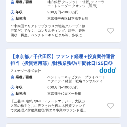
業種 / 職種
地方銀行 クレジット・信販
,
ディーラ
ー・トレーダー クオンツ（運用）
年収
900万円
~
1000万円
勤務地
東京都中央区日本橋本石町
〜中四国エリアトップクラスの地銀グループ／銀
行業だけでなく、コンサルティング、証券、管理
回収・再生、ベンチャーキャピタル等、多岐に渡
る事業を展開〜 ■（1） 募集背景 当社グループで
は中期経営計画において、安定的かつ持続可能な
収益構造への転換を目指し、有価証券ポートフォ
リオの高度化と最適なリスクコントロールを重要
【東京都／千代田区】ファンド経理＋投資案件運営
なテーマとしています。市場環境の変化や金利・
為替の不確実性が高まる中で、従来の運用に加
担当（投資運用部）/財務業務◎/年間休日125日◎
え、より戦略的かつ機動的なポートフォリオ運営
Ｚエナジー株式会社
が求められています。 また、為替ポジションや外
貨資金繰りを含めた統合的な市場管理の重要性も
業種 / 職種
ベンチャーキャピタル・プライベート
高まっており、運用実務にとどまらず、全体最適
エクイティ 経営・戦略コンサルティン
の観点から企画・推進できる体制強化が課題とな
グ
,
財務 クオンツ（運用）
年収
600万円
~
1000万円
っています。こうした背景から、市場・運用・リ
勤務地
東京都千代田区一番町
スクを横断的に捉え、運用戦略の高度化をリード
できる人材を募集します。 ■（2） ミッション 有
【三菱UFJ銀行やNTTアノードエナジー、大阪ガ
価証券ポートフォリオの最適な運営とリスクコン
ス等の株主と共に設立された再エネ投資ファンド
トロールを通じて、安定的な収益基盤の確立に貢
での経理／財務業務◎/再エネ事業やファンド運用
献することが本ポジションのミッションです。 市
の実務に関与しキャリアアップを目指せます】 ■
場環境やリスク状況を継続的に分析し、運用戦略
職務内容： ・太陽光発電所を中心とした再エネ投
や資金運営を高度化することで、「収益性」と
資ファンド（SPCを含む）の経理／財務業務に加
「健全性」の両立を実現します。単なる運用支援