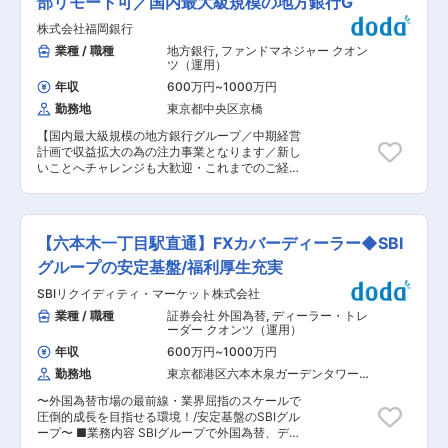
部リモート可／国内最大級規模の地方銀行G
リア形成を支援します。 ■キャリアパス 資産運
投資助言業に係るアセット・アロケーションの策
用の専門性を高めながら、将来的には戦略策定や
株式会社福岡銀行
定、投資助言契約に基づく助言提供業務 ◇運用手
経営判断に関わるポジションを目指せます。地域
法の調査・改良・開発等に関する業務 ※内外の株
業種 / 職種
地方銀行
,
ファンドマネジャー クオン
金融の中核を担う人材として長期的なキャリア形
式／先物取引／投資信託（含む ETF）、仕組債等
ツ（運用）
成が可能です。 ■企業魅力 当社は近畿2府4県を
を活用したファンドを主として運用。現在のファ
営業地域とし、奈良県では預金・融資ともに約
年収
600万円
~
1000万円
ンドラインナップはウェブサイトを参照された
50％のシェアを誇ります。地域密着型金融機関と
勤務地
東京都中央区京橋
い。（現在のところウェブサイト開示しているフ
して、観光産業や商工業の活性化を支援し、地域
ァンドは公募投資信託のみ） ＜下記をお任せしま
経済の発展に貢献しています。 変更の範囲：会社
【国内最大級規模の地方銀行グループ／中期経営
す＞ ◇運用企画 ∟営業部及び商品管理部と協同
の定める業務
計画で収益拡大の為の注力事業となります／新し
して新ファンドの企画およびストラクチャリング
いことへチャレンジも大歓迎・これまでのご経験
に主体的に関与頂きます。必要に応じて、国内外
を活かし事業を牽引いただく方を求めています／
の関係者とのコミュニケーション窓口の機能も担
マネジメントポジションへの挑戦も可／住宅手当
うほか、販促資料等のドラフト作成も実施。新フ
や産休育休制度など福利厚生◎】 ■業務内容： 市
ァンドが運用開始される際は、当該ファンドの発
場部門運営の司令塔として、アセットアロケーシ
注金額等を算定する Excel スプレッドシート等の
【六本木一丁目駅直通】FXカバーディーラー◆SBI
ョンの調整／企画を実施いただきます。 ・アセッ
EUCツール作成も担って頂きます。 ◇ファンド
トアロケーション、有価証券運用の高度化、多角
グループの安定基盤/福利厚生充実
マネジメント └ファンドの資金フロー等の把握と
化の企画 ・市場部門の収益管理、計画策定の実
ポジション管理、取引案件の作成、ファンド・オ
SBIリクイディティ・マーケット株式会社
施、収益計画の前提となるマーケットシナリオ等
ブ・ファンズにおける投資先ファンドのモニタリ
の策定 ・子会社（FFG投信）の管理 ・市場部門
業種 / 職種
証券会社 外国為替
,
ディーラー・トレ
ング、ファンドパフォーマンスの要因分析を実施
のDX推進 ・中途人財採用や部内人財育成など、
ーダー クオンツ（運用）
◇運用報告 └取り扱い各ファンドの法定の運用報
人財ポートフォリオの管理 ■本ポジションの魅
告書および月次レポートで市況コメントおよび運
年収
600万円
~
1000万円
力： ◎バックオフィスにも相応の人員やシステム
用状況報告の執筆 ■組織構成： 20〜30代メイン
勤務地
東京都港区六本木泉ガーデンタワー
を投下しており、地域金融機関の中では運用の柔
の部署となります。 ■同社について： 楽天グル
（２２階）
軟性やスコープが広いと自負しております。 ◎市
ープ内で金融分野、特に資産運用業務にも注力す
〜外国為替市場の最前線・業界屈指のスケールで
場部門収益がグループ収益に占める割合が大きい
ることを目的として設立された会社で主に資産運
圧倒的成長を目指せる環境！/安定基盤のSBIグル
ことから、経営陣との距離も近く、闊達なコミュ
用を担います。低コストでハイクオリティのプロ
ープ〜 ■業務内容 SBIグループで外国為替、デリ
ニケーションをとりながら運営を行っておりま
ダクトや、革新的で利便性の高い資産運用サービ