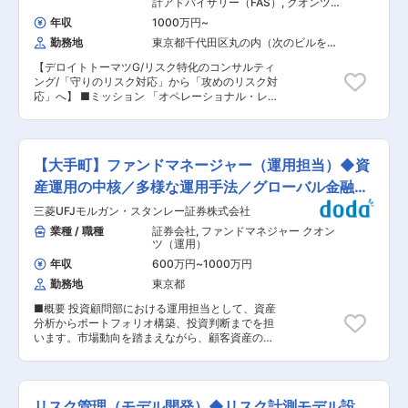
ます。本人希望と適性を踏まえ、行内での関連業
計アドバイザリー（FAS）
,
クオンツ
務に従事頂く等のキャリアパスも展望できます。
（運用） リスクコンサルタント
年収
1000万円
~
【変更の範囲：当行の定める業務】 変更の範囲：
勤務地
東京都千代田区丸の内（次のビルを除
本文参照
く）
【デロイトトーマツG/リスク特化のコンサルティ
ング/「守りのリスク対応」から「攻めのリスク対
応」へ】 ■ミッション 「オペレーショナル・レ
ジリエンス」、「サステナビリティ」、「金融機
関のビジネスモデル変革」の３つの領域を中心
に、テクノロジー＆データを活用した変革のため
の構想策定からシステム導入までのコンサルティ
【大手町】ファンドマネージャー（運用担当）◆資
ングを担当 ■従事すべき業務の変更の範囲 会社
の指示する業務 ■事業例 政府系金融機関に向け
産運用の中核／多様な運用手法／グローバル金融グ
て、システムリスク管理態勢の高度化のために以
ループ
三菱UFJモルガン・スタンレー証券株式会社
下のような取り組みを行いました。
https://www2.deloitte.com/jp/ja/careers/dtra/itg/03/case4.html
業種 / 職種
証券会社
,
ファンドマネジャー クオン
（以下、他事例） ・銀行/証券会社におけるバー
ツ（運用）
ゼル規制導入に伴う市場/信用/オペリスクシステ
年収
600万円
~
1000万円
ム高度化支援 ・オンライントレードシステム構築
勤務地
東京都
支援 ・統合リスク管理システム高度化支援 ・保
険会社におけるソルベンシーII (SolvencyII) を始
■概要 投資顧問部における運用担当として、資産
めとした各種規制対応システム導入支援 ・ブロッ
分析からポートフォリオ構築、投資判断までを担
クチェーンを始めとしたフィンテック (FinTech)
います。市場動向を踏まえながら、顧客資産の運
を活用したシステム導入支援 ・不動産、商社など
用を行う中核的なポジションです。 ■職務内容
における価格変動リスク管理システム高度化支
・投資環境および各種資産の分析 ・ポートフォリ
援 等 ■トピックス ・デジタルへの推進 ∟レ
オの構築および見直し ・投資一任・投資助言業務
ガシーからモダンへ、DX化の流れは金融業界と
における運用判断 ・運用報告資料の作成 ・運用
しても引き離せないトピックス ・新たなリスクの
リスク管理（モデル開発）◆リスク計測モデル設