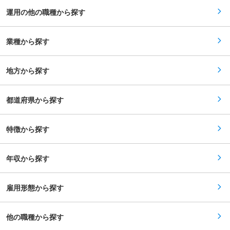
人事・処遇制度の適用を目指すこともできます。
運用の他の職種から探す
■身につくスキル ・金融工学・統計解析に関する
専門知識およびプログラミングスキル ・当局対応
や社内外ステークホルダーとの協議を通じた調整
力・プレゼンテーション力 ・最新の国際金融規制
業種から探す
動向に関する知見 ・銀行・信託・証券の商品知識
やモデル知識 ■「成長と挑戦」をサポートする環
境： 自律的な成長をサポートするため、自己啓発
地方から探す
支援制度や資格取得支援制度も充実しており、そ
れぞれの成長ステージに応じたさまざまなプログ
ラムを活用することができます。行員一人ひとり
のやりたいことを後押しする制度として、自分自
都道府県から探す
身の興味・関心を知るためのさまざまなキャリア
研修を行うなど、その他多数の支援制度を用意し
ています。 変更の範囲：会社の定める業務
特徴から探す
年収から探す
雇用形態から探す
他の職種から探す