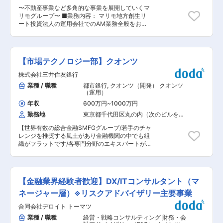
ンスおよびモニタリング ・各資産クラスの運用状
務内容の詳細につきましてはご面談時にお伝え致
〜不動産事業など多角的な事業を展開していくマ
況についての社内関係部署・経営層へのレポーテ
します。 ■就業時間の補足： ・マネージャー職
リモグループ〜 ■業務内容： マリモ地方創生リ
ィング ・分析結果に基づく課題の特定と、社内関
は等級により企画業務型裁量労働制（みなし労働
ート投資法人の運用会社でのAM業務全般をお任
係部署と連携した運用体制の改善策立案・提案 ■
時間9時間／日）もしくは管理監督者での採用と
せします。 ■業務詳細： ◇ファンドの戦略的運
職場紹介 2027年度に新設予定のチームで、前身
なります。 ※管理監督者採用の場合時間外労働適
用計画の立案、実行および運用報告 ◇期中運営業
組織は27名（グループ生保社等の主兼務者7名を
用外 ■給与情報について 【管理監督者】 年収：
務（運営計画、予算、資金管理等） ◇投資家、レ
含む）で構成されています。男性20名：女性7名
500〜1200万円 基本給：25〜60万円 ※管理監督
ンダーへの報告・調整 ◇AMレポート作成 ◇信託
で、20代から60代まで幅広い年齢層で構成され
【市場テクノロジー部】クオンツ
者採用の場合残業代なし 【企画業務型裁量労働
銀行、PM会社等への指示 ◇物件取得時の実務
た組織です。中途入社者は3名ですが、2027年4
制】 年収：500〜1200万円 基本給：25〜60万円
（デューデリジェンス、ドキュメンテーション、
株式会社三井住友銀行
月にグループ内損保社との合併を予定しているこ
裁量労働手当：9万円 変更の範囲：会社の定める
クロージング等） ■当社の特徴： 分譲マンショ
とやグループ内生保社兼務者との業務もあり、
業種 / 職種
都市銀行
,
クオンツ（開発） クオンツ
業務
ン事業／市街地再開発事業／収益不動産プロデュ
様々なバックグラウンドを持つメンバーと業務を
（運用）
ース事業／海外マンション分譲事業を手掛ける50
行っており、国内の銀行や資産運用会社、邦銀海
年以上の歴史あるマリモグループ。10年後には不
年収
600万円
~
1000万円
外現地法人での勤務経験を有するメンバーが在籍
動産と同じ規模でソーシャルビジネスを展開して
勤務地
東京都千代田区丸の内（次のビルを除
しています。 ■キャリアパス 入社後はこれまで
いく予定です。 ■当社について： マリモグルー
く）
の経験に合わせて、フロント部門が投資を希望す
プの経営理念は「利他と感謝」です。まさに、そ
【世界有数の総合金融SMFGグループ/若手のチャ
る個別ファンドのデューデリジェンスや投資後の
の精神を社会に向けて力強く実践すべき時期にあ
レンジを推奨する風土があり金融機関の中でも組
運用状況のモニタリングを行っていただきます。
ると感じています。 私たちは今、10年ビジョン
織がフラットです/各専門分野のエキスパートが集
その後に、新設される「運用リスク管理部」のコ
としてソーシャルビジネスカンパニーへの進化を
まる当行では中途行員も多数活躍しています！】
アメンバーとして、グループ横断でのデューデリ
模索しています。社会が変化する以上、会社の変
■業務内容、案件例：下記業務をお任せします。
ジェンスやモニタリングの高度化・効率化などの
化は必然。企業人である以上、自らを変えていく
・デリバティブなどの金融商品のプライシングモ
体制構築・ルール策定を本格的に主導していただ
勇気と挑戦心は必須です。私たちは自らの殻を破
デル開発（XVA含む） ・数学的技法や数理モデル
きます。 将来的には、リスク管理のスペシャリス
【金融業界経験者歓迎】DX/ITコンサルタント（マ
り、多様性をもった企業グループへの変貌をめざ
を用いたトレーディングアルゴリズムの開発 ・ト
トとしての道を極めるだけでなく、フロント部門
します。 変更の範囲：会社の定める業務
レーダー向けアプリケーション開発 ・デスククオ
ネージャー層）※リスクアドバイザリー主要事業
での投資業務や、海外拠点の投資責任者などへキ
ンツ（XVA含む） ■配属予定の部/グループ：市
ャリアを展開していくことが十分に可能です。 変
合同会社デロイト トーマツ
場営業統括部、市場営業部 ■想定されるキャリア
更の範囲：会社の定める業務
パス：主として市場部門において業務に従事頂き
業種 / 職種
経営・戦略コンサルティング 財務・会