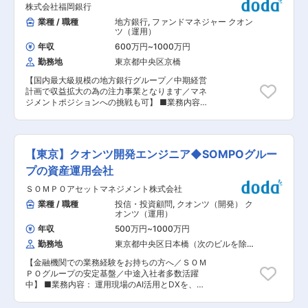
阪ガス株式会社／株式会社三菱UFJ銀行など ■会
銀行G
株式会社福岡銀行
ットファンド（クオンツ）の運用管理、トレーデ
社について： 当社は、三菱UFJ銀行やNTTアノー
ィング ・新規ファンドの企画 ■出向先につい
業種 / 職種
地方銀行
,
ファンドマネジャー クオン
ドエナジー、大阪ガスを含め日本を代表する9社
て： ・企業名：FFG投信株式会社 ・事業内容：
ツ（運用）
が株主となって2021年9月に設立した、「再エネ
投資運用業・第二種金融商品取引業 ・勤務地：福
電力を「つくる」から「つかう」までつなぐ」こ
年収
600万円
~
1000万円
岡県福岡市中央区大手門1-8-3 ■本ポジションの
とで日本のカーボンニュートラルに貢献すること
勤務地
東京都中央区京橋
魅力： ◎バックオフィスにも相応の人員やシステ
を使命とするファンドです。 脱炭素ニーズの高い
ムを投下しており、地域金融機関の中では運用の
社会において、再生可能エネルギーによる電力開
【国内最大級規模の地方銀行グループ／中期経営
柔軟性やスコープが広いと自負しております。 ◎
発が急務となっています。当社は再生可能エネル
計画で収益拡大の為の注力事業となります／マネ
市場部門収益がグループ収益に占める割合が大き
ギー電力をファンド形式で運用し、株主であるパ
ジメントポジションへの挑戦も可】 ■業務内容：
いことから、経営陣との距離も近く、闊達なコミ
ートナー企業のプロジェクト発掘力、ファイナン
・クレジット投資のプロフェッショナルとして、
ュニケーションをとりながら運営を行っておりま
ス機能、電力引取需要を最大限活用し、日本の再
事業債、CDS等への投資や新たな戦略企画立案
す。 ◎プロパーの社員のほか、外資系金融機関や
生エネルギー普及に向けた課題解決に貢献するこ
等、クレジット運用業務全般をお任せします。 ■
メガバンクからの転職者など、多岐にわたるバッ
とを目指します。 変更の範囲：会社の定める業務
業務詳細： ・事業債（金融機関除く）、CDS等
クグランドの人財と協働していただけます。 ◎フ
【東京】クオンツ開発エンジニア◆SOMPOグルー
への投資 ・クレジットファンドへの投資 ・その
ロント業務に携わる担当者として入社いただいた
他クレジットリスクテイクの企画立案（新戦略検
プの資産運用会社
のち、ご希望や適正に応じてマネジメントポジシ
討など） ■配属部署： FFG市場統括部 戦略投資
ョンへの挑戦も可能です。 ■当社の特徴： ◎運用
ＳＯＭＰＯアセットマネジメント株式会社
グループ（東京拠点） ※福岡と東京の二拠点で運
体制 ・FFGでは、傘下の子銀行が個々に有価証券
用業務を行っています。 ・福岡拠点：円債投資、
業種 / 職種
投信・投資顧問
,
クオンツ（開発） ク
投資を行うのではなく、持株会社であるFFGに人
円貨資金繰り、お客様向けの外国為替・デリバテ
オンツ（運用）
員などのリソースを集中させてグループ一体運用
ィブ ・東京拠点：外債投資、外貨資金繰り、株
を行う体制をとっています。経営統合が進む地方
年収
500万円
~
1000万円
式・不動産投資、プライベートアセット投資、マ
銀行のなかでは特徴のある取り組みを行っており
勤務地
東京都中央区日本橋（次のビルを除
ルチアセット投資 ■本ポジションの魅力： ◎バッ
ます。 ・運用金額や組織体制（フロント50名程
く）
クオフィスにも相応の人員やシステムを投下して
度、バックオフィス50名程度）と地域金融機関の
【金融機関での業務経験をお持ちの方へ／ＳＯＭ
おり、地域金融機関の中では運用の柔軟性やスコ
中では最大級規模です。 ◎運用子会社の設立 ・
ＰＯグループの安定基盤／中途入社者多数活躍
ープが広いと自負しております。 ◎市場部門収益
FFG投信株式会社を設立（現在の投資家はFFG傘
中】 ■業務内容： 運用現場のAI活用とDXを、効
がグループ収益に占める割合が大きいことから、
下の子銀行に限定）し、「私募投資信託」を活用
率化にとどめず“運用パフォーマンスの源泉”へ高
経営陣との距離も近く、闊達なコミュニケーショ
したFFG有価証券投資の多様化を推し進めており
める中核チームのメンバーとして、業務を行って