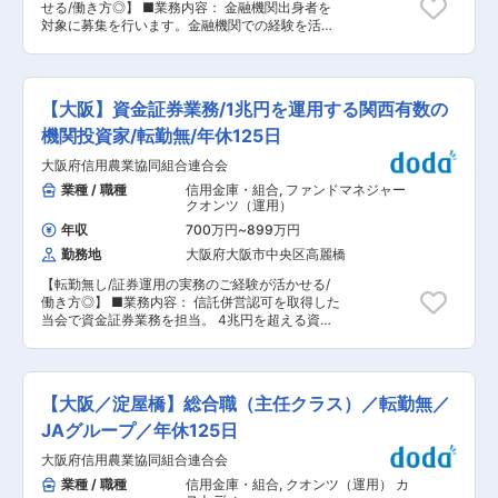
イナンス機能、電力引取需要を最大限活用し、日
せる/働き方◎】 ■業務内容： 金融機関出身者を
した収益水準を維持しております。 変更の範囲：
本の再生エネルギー普及に向けた課題解決に貢献
対象に募集を行います。金融機関での経験を活か
会社の定める業務
することを目指します。 ・当社は設立時の計画を
せるポジションを弊社内で検討し、管理職級クラ
大きく上回るスピードでファンドの投資運用を進
スでの採用を検討させていただきます。募集ポジ
めております。 当社の持つ再生可能エネルギー業
ションは以下を想定しております。【変更の範
界での豊富なネットワークと、パートナー企業の
囲：会社の定める業務】 下記の各部門で部下・後
【大阪】資金証券業務/1兆円を運用する関西有数の
ノウハウを密に連携させることで、効率的な事業
輩指導を含めたプレイングマネージャーとしての
運営を行っております。 変更の範囲：会社の定め
役割となります。 ・融資業務（農業融資/一般企
機関投資家/転勤無/年休125日
る業務
業融資） ・資金証券業務（債券や株式等の運用）
大阪府信用農業協同組合連合会
・貯金・資金決済業務 ・推進業務（貯金・年金・
ローン等の商品企画・戦略企画・マーケティン
業種 / 職種
信用金庫・組合
,
ファンドマネジャー
グ・PR活動など） ・プライベートバンキング業
クオンツ（運用）
務（遺言信託の受託・金融資産/相続/不動産に関
年収
700万円
~
899万円
するコンサル業務） その他管理業務（会計・監
勤務地
大阪府大阪市中央区高麗橋
査・労務管理業務）の可能性もございます。 安定
した業績を維持し「組合員利用者第一」を徹底し
【転勤無し/証券運用の実務のご経験が活かせる/
ておりますので、目先の収益ではなく長期的に地
働き方◎】 ■業務内容： 信託併営認可を取得した
域・顧客に貢献する仕事を期待します。 ■組織構
当会で資金証券業務を担当。 4兆円を超える資金
成： 本所 ＜男女比＞男性7：女性3 ＜平均年齢＞
を預かり運用しており、運用する有価証券は約1
男性38歳、女性32歳 ■当社について JAバンク大
兆円。 関西でも有数の機関投資家。 ジョブロー
阪信連は大阪府における信用事業の都道府県段階
テーションの可能性はありますが、転勤はござい
の組織であり府内JAのサポート業務を行うととも
ません。 持続的な有価証券運用を実現するための
に「JAバンク大阪」としてJAと一体となって組
【大阪／淀屋橋】総合職（主任クラス）／転勤無／
管理体制の整備をミッションに、 下記業務をご担
合員や地域利用者、企業等の皆様のお役に立つ金
当いただきます。 ・有価証券の運用業務（内外債
JAグループ／年休125日
融サービスを提供しています。 ■働く環境： ★
券、内外株式、REIT、先物等） ・運用戦略の検
チームで助け合う社風 時期により追いかける数字
大阪府信用農業協同組合連合会
討 ・運用商品の選定/約定 ・リスク分析/モニタリ
は異なりますが、数字はノルマではなく目標であ
ング ・報告業務 等 安定した業績を維持し「組
業種 / 職種
信用金庫・組合
,
クオンツ（運用） カ
り個人よりもチームで追いかけます。株式会社で
合員利用者第一」を徹底しておりますので、目先