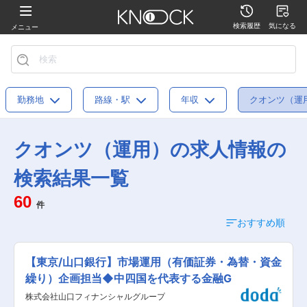
検索履歴
気になる
メニュー
勤務地
路線・駅
年収
クオンツ（運
クオンツ（運用）の求人情報の
検索結果一覧
60
件
おすすめ順
【東京/山口銀行】市場運用（有価証券・為替・資金
繰り）企画担当◆中四国を代表する金融G
株式会社山口フィナンシャルグループ