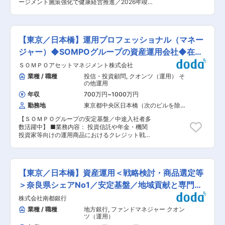
ロ度とチームワークを発揮して、前例のない課題
ージメント施策強化で健康経営推進／2026年竣
チャレンジ休暇などの取得も可能です。 ・有給消
に果敢に挑戦する。 （3）成果実現で得られる愉
工の新本店勤務〜 ■業務概要： 有価証券取引に
化率71％／男性の育休取得者もいます。 ■当組合
しみとワクワク感で活力を生み出す 変更の範囲：
関連する企画・管理業務全般をお任せする予定
の業績： 近畿産業信用組合は、経営基盤が安定的
会社の定める業務
で、具体的には下記の業務内容です。 ・信用リス
に推移しており、2025年3月期の当期純利益は過
ク、市場リスク、カントリーリスク管理 ・自己資
去最高を記録しています。 ・2025年3月期の当期
【東京／日本橋】運用プロフェッショナル（マネー
本比率の算定に関する業務対応 ・株式等に関する
純利益は前年同期比25.35％増の138億５百万
企画・管理業務 ■当行について 当行は、福岡を
ジャー）◆SOMPOグループの資産運用会社◆在宅
円、実質業務純益は同18.46％増の183億71百円
中心に九州全域に支店を展開する地方銀行です。
でともに過去最高 ・貸出金は、同5.73％増の1兆
勤務可
ＳＯＭＰＯアセットマネジメント株式会社
円滑な資金供給や質の高い金融サービスの提供を
2,047億円、預金は同4.76％増の1兆6,079億円で
通じて、地域経済の発展に貢献し、お客さま、株
業種 / 職種
投信・投資顧問
,
クオンツ（運用） そ
過去最高を更新 ・信用組合の預金量ランキングで
主の皆さまをはじめとするさまざまなステークホ
の他運用
1位（2025年3月期） ■「きんさん」とは： 預金
ルダーから高く評価される地域金融機関を目指し
積金・貸出金信用組合No.1として地域金融機関の
年収
700万円
~
1000万円
ております。 ■2026年竣工の新本店について：
使命と役割を果たすために、地域経済の担い手で
勤務地
東京都中央区日本橋（次のビルを除
西日本シティ銀行保有ビルの連鎖的再開発の第一
ある中小・零細企業への支援融資の取り組みを行
く）
弾として、西日本シティ銀行の本店機能に加え、
っています。全営業店における地域のイベントや
【ＳＯＭＰＯグループの安定基盤／中途入社者多
オフィスフロアや商業店舗を配置した複合ビル。
各種セミナー等の催しを通じて「地域に根ざした
数活躍中】 ■業務内容： 投資信託や年金・機関
◎大規模立体広場「コネクティッドコア」：地
お客さま本位の営業姿勢」に徹しています。
投資家等向けの運用商品におけるクレジット戦略
上・地下の歩行者ネットワークを強化し、周辺の
の企画・立案、企業分析、商品開発等に係わる業
賑わいを創出。 ◎環境配慮：「ZEB Ready」認証
務を行います。 ■具体的な業務： ・国内企業を
を目指し、エネルギー削減量50%以上を達成。 ◎
中心とした企業分析及び社債評価、クレジット・
アクセス性：JR、地下鉄空港線、七隈線「博多
ポートフォリオ運営に係る分析ツール開発等 ・内
駅」と直結し、国内外へのアクセスが良好。
【東京／日本橋】資産運用＜戦略検討・商品選定等
外債券の運用商品開発（クレジット投資関連） ・
◎BCPと感染症対応：免震構造と非常用発電機を
顧客等への報告やプレゼンテーションの実施 ■募
＞奈良県シェアNo1／安定基盤／地域貢献と専門性
設置し、災害時や感染症に強い設計。 ◎洗練され
集部署について： 運用部グローバル債券グループ
たデザイン：国際的な建築デザイン事務所「3XN
を両立
株式会社南都銀行
は、アクティブ戦略の高度化を追求する運用プロ
Architects」によるデザイン。 ◎地域貢献：高音
フェッショナルが所属し、債券運用業務や資産ア
業種 / 職種
地方銀行
,
ファンドマネジャー クオン
響性能のホールやアートの設置で地域文化の発展
ロケーション業務を行っています。今回はクレジ
ツ（運用）
に寄与。 変更の範囲：当行業務全般
ット戦略の体制強化を図るものです。 ■当社の特