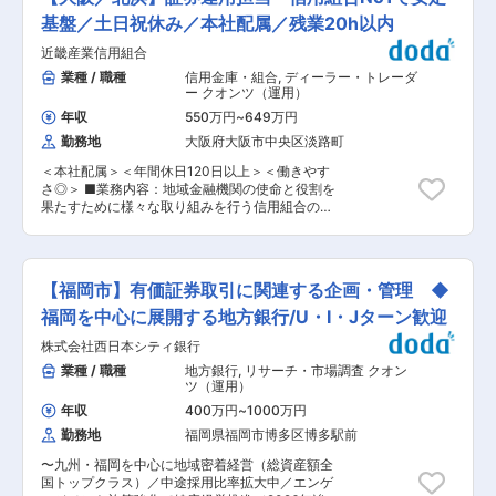
の時価評価モデルの開発 ・トレーディング支援の
★チームで助け合う社風 時期により追いかける数
ための分析やソリューション開発 ・新商品スキー
基盤／土日祝休み／本社配属／残業20h以内
字は異なりますが、数字はノルマではなく目標で
ム開発支援のための分析 ・上記のための基礎研究
あり個人よりもチームで追いかけます。株式会社
近畿産業信用組合
■このポジションの魅力 ・モデルに関わる基礎研
ではなく連合会であるため一時的な目先の売上よ
究から実装、検証、システム連携までをモデルユ
業種 / 職種
信用金庫・組合
,
ディーラー・トレーダ
りも長く安定的な売上をあげることが求められま
ーザと協力しながら進めるため、広範な領域で活
ー クオンツ（運用）
す。また誰かが困っている時は自然と周りが声を
躍できる。 ・モデル開発は海外チームと協働し、
かける温かい社風です。 ★転勤なし 勤務地は大
年収
550万円
~
649万円
グローバル体制で進めている。 ・モデルユーザで
阪市中央区のみで、淀屋橋の本社に職員の9割が
勤務地
大阪府大阪市中央区淡路町
あるトレーダーや大手企業を担当する営業職と同
在籍しております。 ★ワークライフバランス◎
じフロアで働いており、ご自身が構築したモデル
定時が9:00〜17:00、総合職の平均残業時間20h/
＜本社配属＞＜年間休日120日以上＞＜働きやす
の使いやすさや追加開発の依頼を含めたフィード
月程度のため、基本は18時頃には帰宅可能です。
さ◎＞ ■業務内容：地域金融機関の使命と役割を
バックを直に得られる。 ■市場企画部 市場エン
また19時以降の残業には申請が必要であり、大半
果たすために様々な取り組みを行う信用組合の経
ジニアリング室の詳細 『ビジネス戦略実行をテク
の職員は19時までに帰宅しております。有給は16
理部の一員として、運用業務をお任せします。 ■
ノロジー面から積極的に支援し、ユーザから頼り
日程度取得しております。 変更の範囲：会社の定
業務詳細： ご入社頂いてすぐは事務作業からお任
にされる良き伴走者に』 ・ミッション： 市場商
める業務
せし、当組合の業務の流れについてキャッチアッ
品やサービスの顧客への提供を通じて推進する社
プ頂きます。ご入社頂く方のご経歴やスキルに応
会変革を、市場エンジニアリング室はテクノロジ
【福岡市】有価証券取引に関連する企画・管理 ◆
じて、運用業務をお任せする時期が変わります。
ー面から主体的に且つプロアクティブに支援す
・「資産運用（有価証券・預け金運用）」の事務
福岡を中心に展開する地方銀行/U・I・Jターン歓迎
る。 ・ビジョン： ユーザにとって真に役立つソ
業務・サポート及び精査 ゆくゆくは運用業務に携
リューションを、コミットした期限・コスト・品
株式会社西日本シティ銀行
わって頂きます。 ・保有の有価証券管理業務全般
質・サービスレベルを守って提供し続けること
（利金・配当の管理、リスク量の管理） ・経理課
業種 / 職種
地方銀行
,
リサーチ・市場調査 クオン
で、ユーザに伴走してビジネス戦略を実行し、ユ
業務の補助（決算業務・資金繰り） ・証券事務管
ツ（運用）
ーザと我々が相互にリスペクトし合う関係を深
理課の検印補助 ■組織構成： 配属予定部署の経
め、ユーザから常に頼りにされる存在になる。 ・
年収
400万円
~
1000万円
理部では、3つの課に分かれており（経理課・証
コアバリュー： （1）MUFG WayとMy Wayを重
勤務地
福岡県福岡市博多区博多駅前
券事務管理課・資金課）今回は資金課での募集に
ね合わせ、会社への貢献を通じて自らも成長し、
なります。 30代〜50代の方々が活躍していま
やりがいを実感する。 （2）会社の持続的成長に
〜九州・福岡を中心に地域密着経営（総資産額全
す。 ■働き方： ・残業時間は20h以内程度と少な
向けて、積極的にスキルをグローバル展開し、プ
国トップクラス）／中途採用比率拡大中／エンゲ
めです。 ・土日祝休みに加えリフレッシュ休暇や