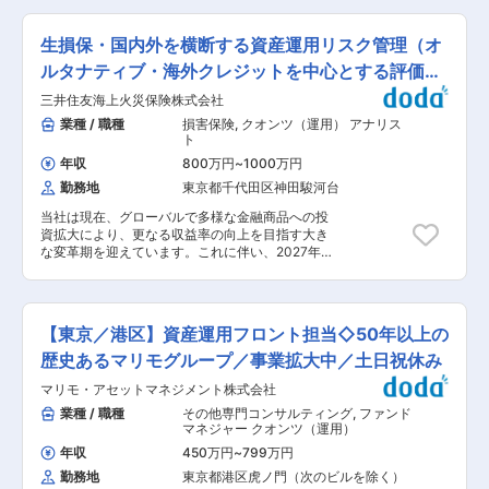
ンをとりながら運営を行っております。 ◎プロパ
ます。 ・現在の商品ラインナップは、株式・
いただきます。運用現場と協働し、運用の投資判
ーの社員のほか、外資系金融機関やメガバンクか
REITなどのパッシブ、アクティブファンドや、マ
断やリサーチプロセスをテクノロジーで再設計
らの転職者など、多岐にわたるバックグランドの
生損保・国内外を横断する資産運用リスク管理（オ
ルチアセットファンドを銀行本体と協業しながら
し、バックテスト基盤や分析・自動化ツールの内
人財と協働していただけます。 ◎フロント業務に
企画し、運用にあたっております。 変更の範囲：
製を行いながら、運用の高度化と効率化を推し進
ルタナティブ・海外クレジットを中心とする評価・
携わる担当者として入社いただいたのち、ご希望
会社の定める業務
めます。将来的には、企画開発グループを率いる
や適正に応じてマネジメントポジションへの挑戦
分析）
三井住友海上火災保険株式会社
マネージャーとして、当社の運用力強化の中核を
も可能です。 ■当社の特徴： ◎運用体制 ・FFG
担っていただくことを期待します。ご本人の適性
業種 / 職種
損害保険
,
クオンツ（運用） アナリス
では、傘下の子銀行が個々に有価証券投資を行う
や志向にマッチし、自ら開発・構築したツールや
ト
のではなく、持株会社であるFFGに人員などのリ
データ分析モデルが既存のアルファエンジンには
ソースを集中させてグループ一体運用を行う体制
年収
800万円
~
1000万円
ないドライバーを有することが確認できた場合に
をとっています。経営統合が進む地方銀行のなか
勤務地
東京都千代田区神田駿河台
は、自らそれらを駆使し、運用の意思決定や投資
では特徴のある取り組みを行っております。 ・運
戦略の立案に携わる「クオンツポートフォリオマ
用金額や組織体制（フロント50名程度、バックオ
当社は現在、グローバルで多様な金融商品への投
ネージャー（クオンツ PM）」としてのキャリア
フィス50名程度）と地域金融機関の中では最大級
資拡大により、更なる収益率の向上を目指す大き
パスの可能性もあります。 ■業務詳細 ・AI（機械
規模です。 ◎運用子会社の設立 ・FFG投信株式会
な変革期を迎えています。これに伴い、2027年
学習）等を活用した運用業務（リサーチ・ポート
社を設立（現在の投資家はFFG傘下の子銀行に限
度に「運用リスク管理部」を新設することとなり
フォリオ構築等）の高度化を支援するツール類の
定）し、「私募投資信託」を活用したFFG有価証
ました。 2027年度発足予定の「運用リスク管理
開発・実装 ・AI（機械学習）等を活用した分析ツ
券投資の多様化を推し進めております。 ・現在の
部」におけるコアメンバーとして、フロント部門
ールや業務自動化プロセスの企画・構築 ・自身が
商品ラインナップは、株式・REITなどのパッシ
と投資意義やリターンの蓋然性等を議論しながら
開発・カスタマイズしたツールを用いた、クオン
【東京／港区】資産運用フロント担当◇50年以上の
ブ、アクティブファンドや、マルチアセットファ
投資可否を判断し、グループ全体の収益向上に大
ツ運用プロセスおよび投資戦略（モデル）の企
ンドを銀行本体と協業しながら企画し、運用にあ
きく貢献する資産運用の実現を第二線の立場から
歴史あるマリモグループ／事業拡大中／土日祝休み
画・立案・検証 ・Python等を用いた新規ファン
たっております。 変更の範囲：会社の定める業務
支える役割を担っていただきます。 ※出向先情報
ドのバックテスト環境の構築 ・インベストメント
マリモ・アセットマネジメント株式会社
・企業名：MS＆ADインシュアランスグループホ
マネージャーのDX推進支援（研修企画、開発環
ールディングス株式会社 ・事業内容：保険持株会
業種 / 職種
その他専門コンサルティング
,
ファンド
境整備等） 等 ※実務（アセットマネジメント業
社としてグループ会社の経営管理を行う ・住所：
マネジャー クオンツ（運用）
務）の仕組みや投資ロジックの理解を最重視しま
東京都千代田区神田駿河台3-9 ■主要業務 ・フロ
す。システム開発そのものの経験は不問であり、
年収
450万円
~
799万円
ント部門が投資を希望する個別ファンド（オルタ
入社後に実務とテクノロジーの双方を学びながら
勤務地
東京都港区虎ノ門（次のビルを除く）
ナティブ、海外クレジット等）のデューデリジェ
キャッチアップできる環境が整っています。 ※職