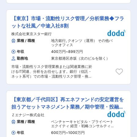
バティブ取引をになう当社において、カバーディ
す。 ◎プロパーの社員のほか、外資系金融機関や
スの提供を通じて、長期にわたり投資家の皆様の
ーラー業務をご担当頂きます。 【具体的には】
メガバンクからの転職者など、多岐にわたるバッ
資産形成に資することを目指しています。公募投
・経済指標/為替レートをチェックし、実際に為替
クグランドの人財と協働していただけます。 ◎フ
信の販売会社として同じく楽天グループである楽
取引を行うカバーディーリング業務 ・為替レート
ロント業務に携わる担当者として入社いただいた
【東京】市場・流動性リスク管理／分析業務◆フラ
天証券をはじめとする全主要ネット証券および一
配信や注文執行、注文成立状況から保有ポジショ
のち、ご希望や適正に応じてマネジメントポジシ
部対面営業の証券会社を持ち、各販売会社におけ
ン等に関する各種リスク管理業務 ・金融デリバテ
ットな社風／中途入社8割
ョンへの挑戦も可能です。 ■当社の特徴： ◎運用
る有数の販売額となる商品を運用しています。
ィブ取引や外国為替に係る調査・分析業務（早朝
体制 ・ふくおかフィナンシャルグループ（FFG）
株式会社東京スター銀行
出勤、午後出勤、振替出勤あり） ■本ポジション
では、傘下の子銀行が個々に有価証券投資を行う
の魅力 SBIグループという揺るぎない安定基盤の
業種 / 職種
地方銀行
,
クオンツ（運用） その他バ
のではなく、持株会社であるFFGに人員などのリ
もと、マーケットの最前線で、大きな裁量をもっ
ックオフィス
ソースを集中させてグループ一体運用を行う体制
て実践的なディーリング経験を積むことができま
をとっています。経営統合が進む地方銀行のなか
年収
400万円
~
899万円
す。 現在は、為替に特化したチームでトレーディ
では特徴のある取り組みを行っております。 ・運
勤務地
東京都港区赤坂（次のビルを除く）
ングを行っていますが、グローバル展開の加速と
用金額や組織体制（フロント50名程度、バックオ
ともに、コモディティ（金・原油など）を含む金
フィス50名程度）と地域金融機関の中では最大級
市場・流動性リスク管理業務または関連業務に於
融商品全般への領域拡張も視野に入れています。
規模です。 ◎運用子会社の設立 ・FFG投信株式会
けるIT関連、分析をお任せします。銀行（信託・
為替にとどまらず、金融の幅広いフィールドで活
社を設立（現在の投資家はFFG傘下の子銀行に限
ネット系可）での市場・流動性リスク管理・推
躍できるポジションです。 ■就業環境 24時間3交
定）し、「私募投資信託」を活用したFFG有価証
進・担当者としての経験や、金融系業務（事業法
替制となります。1週単位での交代制勤務となり
券投資の多様化を推し進めております。 ・現在の
人でのファイナンス業務、証券、生損保、コンサ
ます。 （1）東京マーケット勤務…7：00〜14：
商品ラインナップは、株式・REITなどのパッシ
ルタント系）等のご経験を活かしてご活躍いただ
00 （2）ロンドンマーケット勤務…14：00〜
ブ、アクティブファンドや、マルチアセットファ
けます。 ■当ポジションの魅力： ・当部門は育
22：00 （3）ニューヨークマーケット勤務…
【東京都／千代田区】再エネファンドの安定運営を
ンドを銀行本体と協業しながら企画し、運用にあ
てる文化や意識が強いため、安心感を持ってご入
22：00〜6：00 ※冠婚葬祭や家族行事などの際は
たっております。 変更の範囲：会社の定める業務
社いただくことができます。 ・大手行にはないニ
担うアセットマネジメント業務／期中管理・投融資
1か月前までに申請することでシフトの調整は柔
ッチな商品を扱っているため、他行にはない経験
軟に行うことができます。 ■福利厚生 各種福利
管理業務
Ｚエナジー株式会社
を積むことができます。 ■就業環境： 時差出勤
厚生に加え、カフェテリアプランでは、Netflix見
も活用しており、残業月平均20〜30時間。有休
業種 / 職種
ベンチャーキャピタル・プライベート
放題、全国約33,000の宿泊施設の福利厚生価格
は100%取得を推奨しています。 ■魅力ポイント
エクイティ 経営・戦略コンサルティン
での提供等充実した支援が完備されています。※
・年2回の公募・年1回のキャリア希望アンケー
グ
,
ファンドマネジャー クオンツ（運
詳細は福利厚生欄を参照 ■当社について ◇SBIグ
年収
600万円
~
1000万円
用）
ト・3年に1度人事が全行員と面談をおこなうな