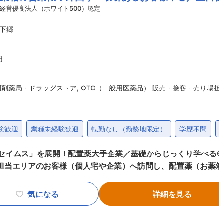
登録販売者資格を取得していただきます。（取得率90％以上
経営優良法人（ホワイト500）認定
として給与にも反映されます。 ■働き方： ・基本土日祝休み／年3回の大型連休
下郷
 ・転居を伴う転勤はありません ■やりがい： ・最近、健康のことで困っているこ
とで、お客様と信頼関係を築き、お客様の健康管理に貢献するこ
のリンゴ酢美味しかった！ちょうどまた買おうと思ってたの。
円
がとう」という言葉が一番のやりがいです。 変更の範囲：会社の定める業務
調剤薬局・ドラッグストア
,
OTC（一般用医薬品） 販売・接客・売り場
験歓迎
業種未経験歓迎
転勤なし（勤務地限定）
学歴不問
「セイムス」を展開！配置薬大手企業／基礎からじっくり学べる
メントの使用頻度に合わせて、1〜6ヵ月に
気になる
詳細を見る
お薬代金の集金 ・健康相談、新商品・サービスのご提案 など ※一部、新たに配
無料でおけるので、お客様も抵抗なく置いてくれる製品です。 ■未経験の方も