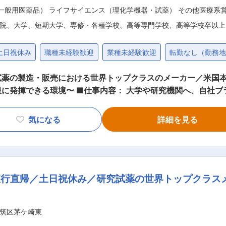
（一般用医薬品） ライフサイエンス（理化学機器・試薬） その他医療系
院、大学、短期大学、専修・各種学校、高等専門学校、高等学校卒以上
土日祝休み
職種未経験歓迎
業種未経験歓迎
転勤なし（勤務
試薬の製造・販売における世界トップクラスのメーカー／米国
へ、自社ブランドの研究用試薬を提案・紹介する営
との関係構築や新規開拓もお任せします。 拠点に事業所はないた
学の研究室、研究機関などを訪問 ・代理店との関係構築 ・新
気になる
詳細を見る
ト体制： 初日は横浜本社でオリエンテーションがございま
の専門知識と営業の研修を行うと並行し、先輩社員の営業同行に
なメンバーが在籍しています。 ■当社の強み： ◎世界トップクラスの自社ブラン
直行直帰／土日祝休み／研究試薬の世界トップクラス
を持つ学術担当が随時サポートします。 ◎圧倒的な製品力によ
5万円と、頑張りがダイレクトに収入に直結します。 ◎外資
上150万円の場合、50万円
筑区茅ケ崎東
医科系大学や