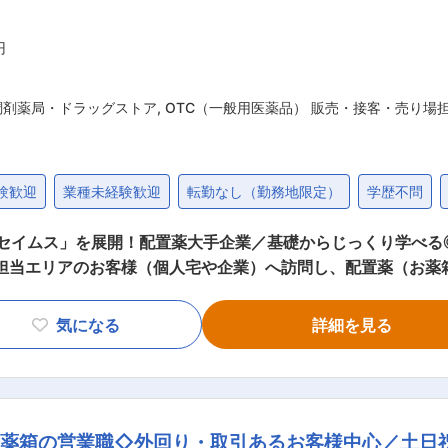
円
調剤薬局・ドラッグストア
,
OTC（一般用医薬品） 販売・接客・売り場
験歓迎
業種未経験歓迎
転勤なし（勤務地限定）
学歴不問
「セイムス」を展開！配置薬大手企業／基礎からじっくり学べる
メントの使用頻度に合わせて、1〜6ヵ月に
気になる
詳細を見る
お薬代金の集金 ・健康相談、新商品・サービスのご提案 など ※一部、新たに配
無料でおけるので、お客様も抵抗なく置いてくれる製品です。 ■未経験の方も
OJT形式で、薬の種類や成分など基礎知識を身につけます。 ・入
や「商品のご案内方法」といった実践的なスキルを習得します。
お薬箱の営業職◇外回り・取引あるお客様中心／土日
ら先輩社員に相談しやすい雰囲気です！ ＜専門資格を取得できる＞ ・入社後は、医薬