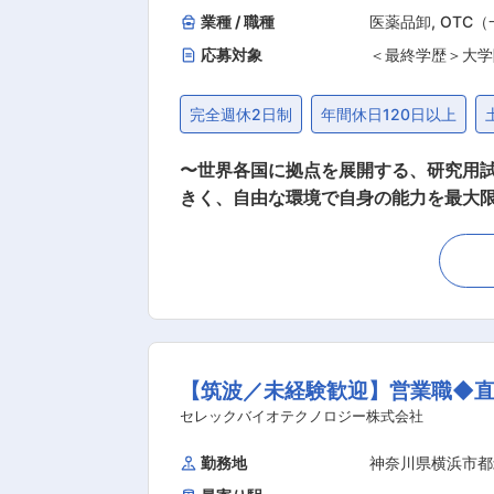
業種 / 職種
医薬品卸
,
OTC
応募対象
＜最終学歴＞大学
完全週休2日制
年間休日120日以上
〜世界各国に拠点を展開する、研究用
きく、自由な環境で自身の能力を最大限に発揮できる環境〜 ■仕事内容： 大学や研究機関
業です。既存顧客の維持に加え、代理店
務内容： ・既存顧客リストに沿って大
術担当サポートあり） ・顧客満足度の向上、自社ブランドの周知 ■入社後のサポー
す。 その後は２カ月程、リモートで
いただきます。 ■働き方について： 残業は基本的にありません。直行直帰スタイルで、スケジュールも各自の裁量で決定できます。 ■配属先
情報： ・営業部（20名） 米国式の自由な環境で、個性豊か
【筑波／未経験歓迎】営業職◆
ド製品を扱います。専門知識は博士号
境です。直近のインセンティブ平均は5
セレックバイオテクノロジー株式会社
り、意見やアイディアを発信しやすい環境です。 ■インセンティブ： 月間売上100万円を超えた分の5％ （例）売
勤務地
神奈川県横浜市都
の5％＝2万5千円が翌月に支給されます。 ■当社について： 当社は、米国Selleck Chemicalsの日本法人として2016年に設立。