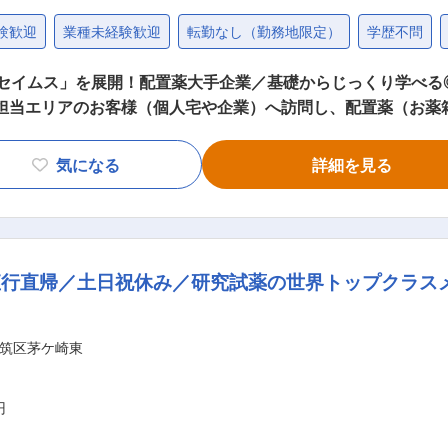
験歓迎
業種未経験歓迎
転勤なし（勤務地限定）
学歴不問
「セイムス」を展開！配置薬大手企業／基礎からじっくり学べる
メントの使用頻度に合わせて、1〜6ヵ月に
気になる
詳細を見る
お薬代金の集金 ・健康相談、新商品・サービスのご提案 など ※一部、新たに配
無料でおけるので、お客様も抵抗なく置いてくれる製品です。 ■未経験の方も
OJT形式で、薬の種類や成分など基礎知識を身につけます。 ・入
や「商品のご案内方法」といった実践的なスキルを習得します。
直行直帰／土日祝休み／研究試薬の世界トップクラス
ら先輩社員に相談しやすい雰囲気です！ ＜専門資格を取得できる＞ ・入社後は、医薬
登録販売者資格を取得していただきます。（取得率90％以上
として給与にも反映されます。 ■働き方： ・基本土日祝休み／年3回の大型連休
筑区茅ケ崎東
 ・転居を伴う転勤はありません ■やりがい： ・最近、健康のことで困っているこ
とで、お客様と信頼関係を築き、お客様の健康管理に貢献するこ
のリンゴ酢美味しかった！ちょうどまた買おうと思ってたの。
円
がとう」という言葉が一番のやりがいです。 変更の範囲：会社の定める業務