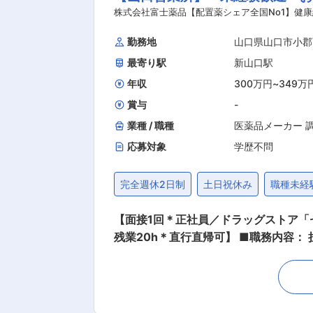
品販売の専門知識を身につけるために、
株式会社富士薬品【配置薬シェア全国No1】健康
を行いますのでご安心ください。 ・資格取得後は、資格手当
勤務地
山口県山口市小郡
あり ・残業20h以内 ・スケジュールに合わせて直行直帰可
最寄り駅
新山口駅
とがないかなど、親身にお話を聞くこ
目があって良かったよ。」「こないだ
年収
300万円
~
349万
賞与
-
業種 / 職種
医薬品メーカー 
応募対象
学歴不問
完全週休2日制
土日祝休み
職種未経
【面接1回＊正社員／ドラッグストア
残業20h＊直行直帰可】 ■職務内容： 担当エリアのお客様（個人宅や企業）へ訪問し、配置薬（お薬箱）や健康食品の提案をお任せします。
※既に、取引のあるお客様先を訪問するスタイルです。 ＜仕事の流れ＞ 配置薬や健康食品、サプリ
1回程度のペースでお客様宅を訪問 ※社用車（軽自動車）に乗って、1日あたり16〜18軒程のお客様宅へ訪問をします。 ・配置薬や健康食品の
期限管理 ・使った分の配置薬を補充 ・使用した
いただくお客様への訪問があります。 └配置薬は