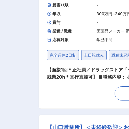
最寄り駅
-
年収
300万円
~
349万
賞与
-
業種 / 職種
医薬品メーカー 
応募対象
学歴不問
完全週休2日制
土日祝休み
職種未経
【面接1回＊正社員／ドラッグストア
残業20h＊直行直帰可】 ■職務内容： 担当エリアのお客様（個人宅や企業）へ訪問し、配置薬（お薬箱）や健康食品の提案をお任せします。
※既に、取引のあるお客様先を訪問するスタイルです。 ＜仕事の流れ＞ 配置薬や健康食品、サプリ
1回程度のペースでお客様宅を訪問 ※社用車（軽自動車）に乗って、1日あたり16〜18軒程のお客様宅へ訪問をします。 ・配置薬や健康食品の
期限管理 ・使った分の配置薬を補充 ・使用した
いただくお客様への訪問があります。 └配置薬は
た研修制度： ・入社直後〜2週間 ： 
仕事の流れを学びます。「会話のコツ」
【山口営業所】＜未経験歓迎＞
り立ち。既存のお客様をメインに訪問します。 ★困った