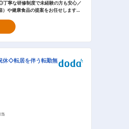
◎丁寧な研修制度で未経験の方も安心／
置薬を置いて
安心！充実し
社2週間〜1カ月 ： 先輩社員に同行し、
 ・入社1カ月以降 ： 慣れてきたら独
祝休◇転居を伴う転勤無
） ・資格取得にあたっては、無料で支援
とができます。 ・「この薬すごく効き
来てくれてありがとう。」など、「あり
担当