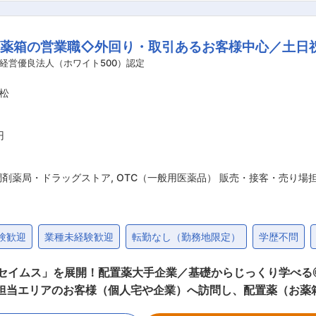
OJT形式で、薬の種類や成分など基礎知識を身につけます。 ・入
や「商品のご案内方法」といった実践的なスキルを習得します。
お薬箱の営業職◇外回り・取引あるお客様中心／土日
ら先輩社員に相談しやすい雰囲気です！ ＜専門資格を取得できる＞ ・入社後は、医薬
登録販売者資格を取得していただきます。（取得率90％以上
経営優良法人（ホワイト500）認定
として給与にも反映されます。 ■働き方： ・基本土日祝休み／年3回の大型連休
松
 ・転居を伴う転勤はありません ■やりがい： ・最近、健康のことで困っているこ
とで、お客様と信頼関係を築き、お客様の健康管理に貢献するこ
のリンゴ酢美味しかった！ちょうどまた買おうと思ってたの。
円
がとう」という言葉が一番のやりがいです。 変更の範囲：会社の定める業務
調剤薬局・ドラッグストア
,
OTC（一般用医薬品） 販売・接客・売り場
験歓迎
業種未経験歓迎
転勤なし（勤務地限定）
学歴不問
「セイムス」を展開！配置薬大手企業／基礎からじっくり学べる
メントの使用頻度に合わせて、1〜6ヵ月に