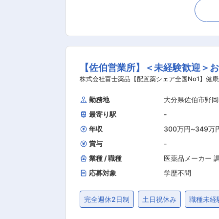
1回程度のペースでお客様宅を訪問 ※社用車（軽自動車）に乗って、1日あたり16〜18軒程のお客様宅へ訪問をします。 ・配置薬や健康食品の
期限管理 ・使った分の配置薬を補充 ・使用した
いただくお客様への訪問があります。 └配置薬は
た研修制度： ・入社直後〜2週間 ： 
仕事の流れを学びます。「会話のコツ」
【佐伯営業所】＜未経験歓迎＞
り立ち。既存のお客様をメインに訪問します。 ★困った
品販売の専門知識を身につけるために、
株式会社富士薬品【配置薬シェア全国No1】健康
を行いますのでご安心ください。 ・資格取得後は、資格手当
勤務地
大分県佐伯市野岡
あり ・残業20h以内 ・スケジュールに合わせて直行直帰可
最寄り駅
-
とがないかなど、親身にお話を聞くこ
目があって良かったよ。」「こないだ
年収
300万円
~
349万
賞与
-
業種 / 職種
医薬品メーカー 
応募対象
学歴不問
完全週休2日制
土日祝休み
職種未経