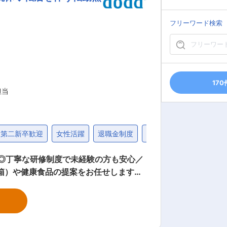
） ・資格取得にあたっては、無料で支援
フリーワード検索
とができます。 ・「この薬すごく効き
来てくれてありがとう。」など、「あり
170
担当
第二新卒歓迎
女性活躍
退職金制度
40代
◎丁寧な研修制度で未経験の方も安心／
置薬を置いて
安心！充実し