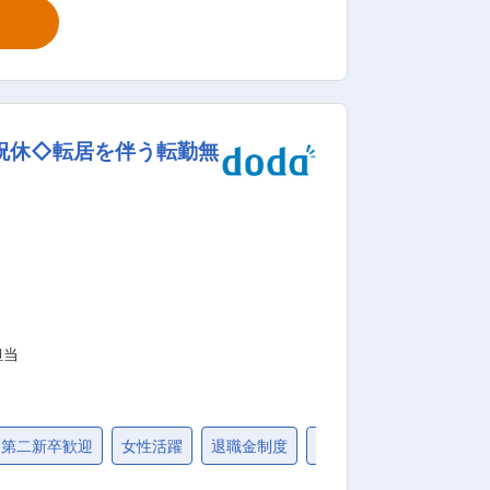
置薬を置いて
安心！充実し
社2週間〜1カ月 ： 先輩社員に同行し、
 ・入社1カ月以降 ： 慣れてきたら独
祝休◇転居を伴う転勤無
） ・資格取得にあたっては、無料で支援
とができます。 ・「この薬すごく効き
来てくれてありがとう。」など、「あり
担当
第二新卒歓迎
女性活躍
退職金制度
40代