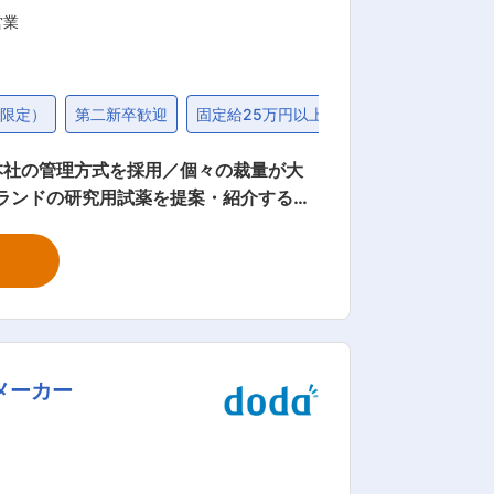
営業
地限定）
第二新卒歓迎
固定給25万円以上
女性活躍
本社の管理方式を採用／個々の裁量が大
め完全直行直帰型の業務です。 ■業
規開拓 ・当社の試薬をお客様に説明（学
よって当社の試薬について理解を深めて
メーカー
り、未経験からでも成果が出しやすい環
系企業ならではの風通しの良い社風もあ