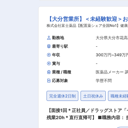
た研修制度： ・入社直後〜2週間 ： 
仕事の流れを学びます。「会話のコツ」
【大分営業所】＜未経験歓迎＞
り立ち。既存のお客様をメインに訪問します。 ★困った
品販売の専門知識を身につけるために、
株式会社富士薬品【配置薬シェア全国No1】健康
を行いますのでご安心ください。 ・資格取得後は、資格手当
勤務地
大分県大分市花高
あり ・残業20h以内 ・スケジュールに合わせて直行直帰可
最寄り駅
-
とがないかなど、親身にお話を聞くこ
目があって良かったよ。」「こないだ
年収
300万円
~
349万
賞与
-
業種 / 職種
医薬品メーカー 
応募対象
学歴不問
完全週休2日制
土日祝休み
職種未経
【面接1回＊正社員／ドラッグストア
残業20h＊直行直帰可】 ■職務内容： 担当エリアのお客様（個人宅や企業）へ訪問し、配置薬（お薬箱）や健康食品の提案をお任せします。
※既に、取引のあるお客様先を訪問するスタイルです。 ＜仕事の流れ＞ 配置薬や健康食品、サプリ