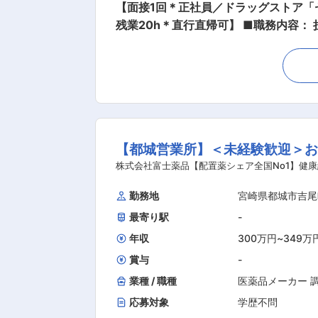
【面接1回＊正社員／ドラッグストア
残業20h＊直行直帰可】 ■職務内容： 担当エリアのお客様（個人宅や企業）へ訪問し、配置薬（お薬箱）や健康食品の提案をお任せします。
※既に、取引のあるお客様先を訪問するスタイルです。 ＜仕事の流れ＞ 配置薬や健康食品、サプリ
1回程度のペースでお客様宅を訪問 ※社用車（軽自動車）に乗って、1日あたり16〜18軒程のお客様宅へ訪問をします。 ・配置薬や健康食品の
期限管理 ・使った分の配置薬を補充 ・使用した
いただくお客様への訪問があります。 └配置薬は
た研修制度： ・入社直後〜2週間 ： 
仕事の流れを学びます。「会話のコツ」
【都城営業所】＜未経験歓迎＞
り立ち。既存のお客様をメインに訪問します。 ★困った
品販売の専門知識を身につけるために、
株式会社富士薬品【配置薬シェア全国No1】健康
を行いますのでご安心ください。 ・資格取得後は、資格手当
勤務地
宮崎県都城市吉尾
あり ・残業20h以内 ・スケジュールに合わせて直行直帰可
最寄り駅
-
とがないかなど、親身にお話を聞くこ
目があって良かったよ。」「こないだ
年収
300万円
~
349万
賞与
-
業種 / 職種
医薬品メーカー 
応募対象
学歴不問