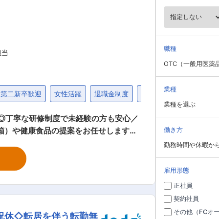
職種
担当
OTC（一般用医薬
業種
第二新卒歓迎
女性活躍
退職金制度
40代
業種を選ぶ
◎丁寧な研修制度で未経験の方も安心／
働き方
勤務時間や休暇か
置薬を置いて
雇用形態
安心！充実し
正社員
社2週間〜1カ月 ： 先輩社員に同行し、
契約社員
 ・入社1カ月以降 ： 慣れてきたら独
その他（FCオ
祝休◇転居を伴う転勤無