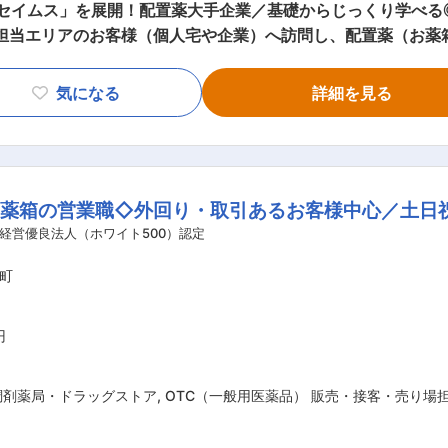
「セイムス」を展開！配置薬大手企業／基礎からじっくり学べる
メントの使用頻度に合わせて、1〜6ヵ月に
気になる
詳細を見る
お薬代金の集金 ・健康相談、新商品・サービスのご提案 など ※一部、新たに配
無料でおけるので、お客様も抵抗なく置いてくれる製品です。 ■未経験の方も
OJT形式で、薬の種類や成分など基礎知識を身につけます。 ・入
や「商品のご案内方法」といった実践的なスキルを習得します。
お薬箱の営業職◇外回り・取引あるお客様中心／土日
ら先輩社員に相談しやすい雰囲気です！ ＜専門資格を取得できる＞ ・入社後は、医薬
登録販売者資格を取得していただきます。（取得率90％以上
経営優良法人（ホワイト500）認定
として給与にも反映されます。 ■働き方： ・基本土日祝休み／年3回の大型連休
町
 ・転居を伴う転勤はありません ■やりがい： ・最近、健康のことで困っているこ
とで、お客様と信頼関係を築き、お客様の健康管理に貢献するこ
のリンゴ酢美味しかった！ちょうどまた買おうと思ってたの。
円
がとう」という言葉が一番のやりがいです。 変更の範囲：会社の定める業務
調剤薬局・ドラッグストア
,
OTC（一般用医薬品） 販売・接客・売り場