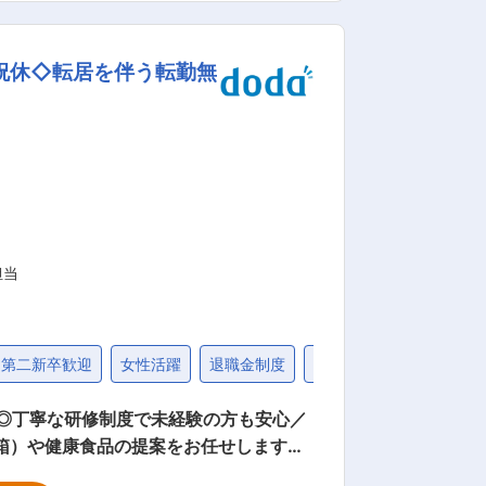
社2週間〜1カ月 ： 先輩社員に同行し、
 ・入社1カ月以降 ： 慣れてきたら独
祝休◇転居を伴う転勤無
） ・資格取得にあたっては、無料で支援
とができます。 ・「この薬すごく効き
来てくれてありがとう。」など、「あり
担当
第二新卒歓迎
女性活躍
退職金制度
40代
◎丁寧な研修制度で未経験の方も安心／