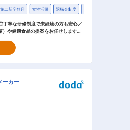
第二新卒歓迎
女性活躍
退職金制度
40代
◎丁寧な研修制度で未経験の方も安心／
置薬を置いて
安心！充実し
社2週間〜1カ月 ： 先輩社員に同行し、
 ・入社1カ月以降 ： 慣れてきたら独
メーカー
） ・資格取得にあたっては、無料で支援
とができます。 ・「この薬すごく効き
来てくれてありがとう。」など、「あり