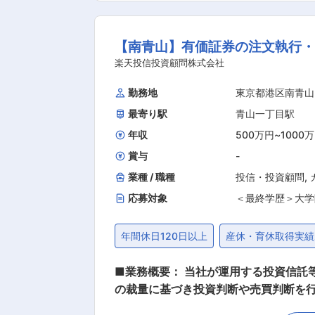
男女比＞男性7：女性3 ＜平均年齢＞男性38歳、女性32歳 ■当社について JAバンク大阪
織であり府内JAのサポート業務を行う
【南青山】有価証券の注文執行・
金融サービスを提供しています。 ■働く環境： ★チームで助け合う社風 時期により追いかける数字は異なりますが、数字はノルマではなく目
標であり個人よりもチームで追いかけ
楽天投信投資顧問株式会社
求められます。また誰かが困っている時
勤務地
東京都港区南青山
に職員の9割が在籍しております。 ★ワー
最寄り駅
青山一丁目駅
には帰宅可能です。また19時以降の残
す。 変更の範囲：会社の定める業務
年収
500万円
~
1000
賞与
-
業種 / 職種
投信・投資顧問
,
応募対象
＜最終学歴＞大学
年間休日120日以上
産休・育休取得実績
■業務概要： 当社が運用する投資信託
の裁量に基づき投資判断や売買判断を
に従って執行を行う定型的な業務が中