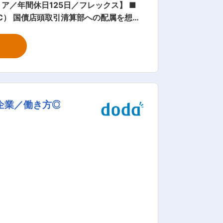
年間休日125日／フレックス】 ■
C） 国債店頭取引清算部への配属を想定
算制度の改善・新サービス導入に向けた企
（制度設計・企画）で活かせるポジショ
最適 ・国債市場の専門性、清算・決済リ
企業／働き方◎
を活かし、より広い視点で市場インフラ