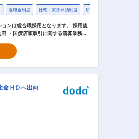
業
退職金制度
社宅・家賃補助制度
研修制度充実
固定給2
整・サポート ・国債決済に係るリスク管
規制変更への対応、関係省庁・外部機関と
ト・バック・ミドル経験者が活躍しやす
金融インフラ領域ならではの高度スキル
生命ＨＤへ出向
 日本取引所グ
京証券取引所グループと大阪証券取引所が
総研の設立、また、現物市場における市場
ただけるような市場運営に努めるととも
2022年度からは、2030年までに実
循環機能をはじめとしたソリューションを
するグローバルな総合金融・情報プラットフォームへと進化するための取組みを進めています。 変更の範囲：会社の定める業務