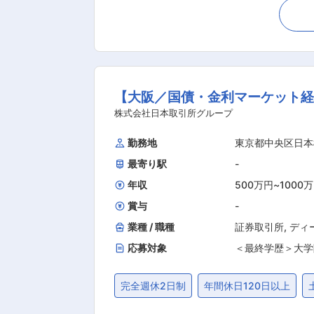
が求められるミドルオフィス・バック
定後処理まで一貫して対応いただきま
従事いただきます。 ■対象市場・商品： 主な執行対象は以下のとおりです。 ◇国内外株式（新興国株式を含む） ◇国内外債券 ◇国内外先物
◇外国為替 ◇ファンド・オブ・ファン
務詳細： ◇ファンドマネージャーから
【大阪／国債・金利マーケット
間、取引ルール等の確認 ◇指定された
内容の確認および照合処理 ◇受託銀行
株式会社日本取引所グループ
ンドの設定・解約に係る事務対応 ◇執
勤務地
東京都中央区日本
整備、改善、効率化への対応 ■歓迎条件： ・有価証券の約定処理、照合、決済関連業務の経験 ・投資信託、投資顧問、年金運用等に係る業務
最寄り駅
-
経験 ・株式、債券、先物、為替、投資信託等
グループ朝会開催日／週1：8:00〜16:
年収
500万円
~
1000
賞与
-
業種 / 職種
証券取引所
,
ディ
応募対象
＜最終学歴＞大学
完全週休2日制
年間休日120日以上