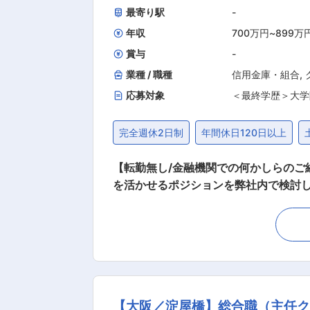
最寄り駅
-
年収
700万円
~
899万
賞与
-
業種 / 職種
信用金庫・組合
,
応募対象
＜最終学歴＞大学
完全週休2日制
年間休日120日以上
【転勤無し/金融機関での何かしらのご経験が活かせる/働き方◎】 ■業務内容： 
を活かせるポジションを弊社内で検討
【変更の範囲：会社の定める業務】 下
（農業融資/一般企業融資） ・資金証
戦略企画・マーケティング・PR活動な
その他管理業務（会計・監査・労務管理業務）の可能性もございます。 安
で、目先の収益ではなく長期的に地域・顧客に貢献する仕事を期待します。 
歳、女性32歳 ■当社について JAバンク大阪信連は大阪府における信用事業の都道府県段階の組織であり府内JAのサポート業務を行うととも
【大阪／淀屋橋】総合職（主任ク
に「JAバンク大阪」としてJAと一体とな