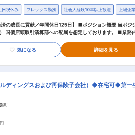
土日祝休み
フレックス勤務
社会人経験10年以上歓迎
上場企
 ■ポジション概要 当ポジションは総合職採用となります。 採用後
算部への配属を想定しております。 ■業務内容 ・国債店頭取引に関する清算業務の
ガバンク、信託銀行、カストディ銀行、清算参加者等）との調
制度の改善・新サービス導入に向けた企画立案 ・市場動向や
気になる
詳細を見る
（制度設計・企画）で活かせるポジション ・金融機関のフロン
最適 ・国債市場の専門性、清算・決済リスク管理の知識など、
ールディングスおよび再保険子会社）◆在宅可◆第一
り広い視点で市場インフラの改善に携わりたい方を歓迎します。 ■当社の特徴
貫して日本経済の原動力としての役割を果たしてきた当時の東
した。発足からの10年間においても、総合取引所の実現やJPX
楽町
中核を担う立場として、市場利用者の皆様が安心してご利用い
の成長、豊かな社会の実現に貢献すべく、取り組んできました。
et 2030」を掲げ、幅広い社会課題に対し、資金調達・資金
万円
提供