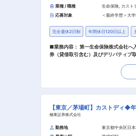
業種 / 職種
生命保険
,
カスト
応募対象
＜最終学歴＞大学
完全週休2日制
年間休日120日以上
■業務内容： 第一生命保険株式会社へ
券（貸借取引含む）及びデリバティブ取
的な業務内容： 【有価証券（貸借取引
含む）及びデリバティブの時価算定に係
券（貸借取引含む）及びデリバティブ
制・制度改定に係る事務企画、システム
び検証業務 ・再保険会社の資産運用に
ープ内再保険の活用推進等による資本
【東京／茅場町】カストディ◆年
ループ内再保険の引受を専門とする再保
ており、再保険会社の体制整備・強化
極東証券株式会社
再保険企画グループの重要な目標・ミ
勤務地
東京都中央区日本
けて、周囲のサポートを受けながら、自