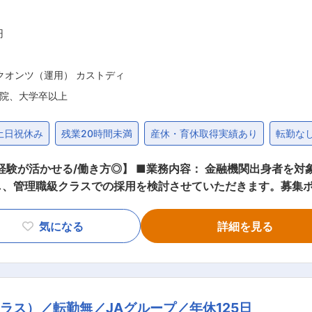
円
クオンツ（運用） カストディ
院、大学卒以上
土日祝休み
残業20時間未満
産休・育休取得実績あり
転勤な
金融機関出身者を対象に募集を行います。金融機関での経験
し、管理職級クラスでの採用を検討させていただきます。募集
記の各部門で部下・後輩指導を含めたプレイングマネージャー
券業務（債券や株式等の運用） ・貯金・資金決済業務 ・推進
気になる
詳細を見る
ど） ・プライベートバンキング業務（遺言信託の受託・金融資
定した業績を維持し「組合員利用者第一」を徹底しておりますの
■組織構成： 本所 ＜男女比＞男性7：女性3 ＜平均年齢＞男性38
ラス）／転勤無／JAグループ／年休125日
って組合員や地域利用者、企業等の皆様のお役に立つ金融サービスを提