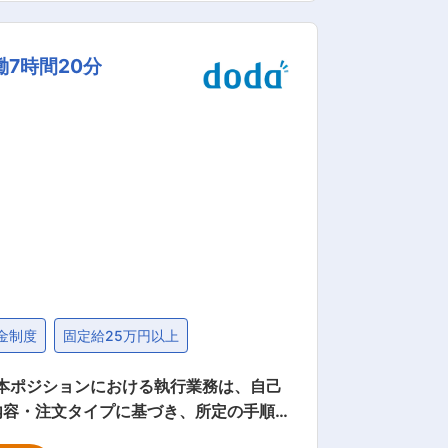
地域利用者、企業等の皆様のお役に立つ
7時間20分
よりも長く安定的な売上をあげることが
務地は大阪市中央区のみで、淀屋橋の本社
業時間20h/月程度のため、基本は18時頃
ります。有給は16日程度取得しておりま
金制度
固定給25万円以上
 本ポジションにおける執行業務は、自己
内容・注文タイプに基づき、所定の手順
確性、事務処理能力、関係部署との連携