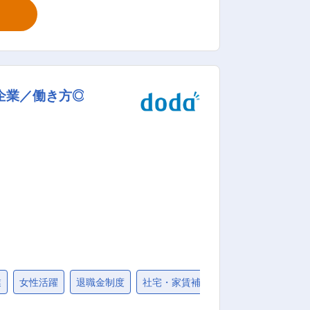
関係部署・外部委託先との連携など、約
運用・管理に関連する各種事務対応にも
るファンドに関連する有価証券等 ■業
認 ◇執行市場の取引カレンダー、取引時
企業／働き方◎
ストディアン等への発注・連絡 ◇約定
ンド・オブ・ファンズにおける投資先ファ
フィス業務のサポート ◇業務フローの
■勤務時間補足： ・
0〜16:40（7時間20分／休憩60分） ※
日） 変更の範囲：会社の定める業務
業
女性活躍
退職金制度
社宅・家賃補助制度
研修制度充実