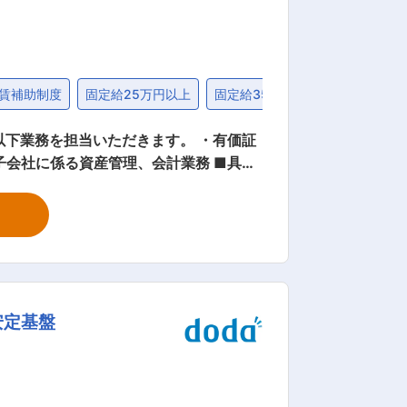
賃補助制度
固定給25万円以上
固定給35万円以上
以下業務を担当いただきます。 ・有価証
子会社に係る資産管理、会計業務 ■具体
会計・税務業務】 ・有価証券（貸借取引
評価・資産査定業務、決算処理 ・有価証
（貸借取引含む）及びデリバティブの規
社の決算・財務諸表の作成、サポートおよ
画グループの目標・ミッションは、グル
くことです。 第一生命グループではグ
安定基盤
険について更に拡大していくことを企図し
一生命における再保険実務の安定実施も
このような目標・ミッションの達成に向
人） ・再保険企画グループのラインマネ