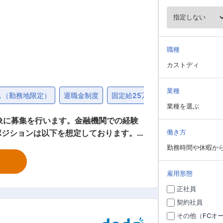
職種
カストディ
業種
し（勤務地限定）
退職金制度
固定給25万円以上
業種を選ぶ
ポジションは以下を想定しております。
働き方
としての役割となります。 ・融資業務
勤務時間や休暇か
業務（貯金・年金・ローン等の商品企画・
産/相続/不動産に関するコンサル業務）
雇用形態
正社員
契約社員
その他（FCオ
供しています。 ■働く環境：