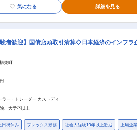
オフィス寄りの業務です。執行後は、約定内容の確認、照合、
気になる
詳細を見る
す。また、必要に応じて、バックオフィス業務のサポートや、
ズにおける投資先ファンドの設定・解約 ◇その他、当社が運用す
指定された注文内容、注文タイプ、取引条件、執行市場等の確
経験者歓迎】国債店頭取引清算◇日本経済のインフラ
注文内容・注文タイプに基づく執行対応 ◇証券会社、銀行、カ
、証券会社、カストディアン、社内関係部署との連携 ◇ファ
行後の事務処理、記録管理、照合作業 ◇必要に応じたバックオ
橋兜町
に関する実務知識 ・受託銀行、証券会社、カストディアン等との業務経験 
20（7時間20分／休憩60分） ・証券HD朝会開催日／週1：8:2
万円
役割により企画業務型裁量労働制が適用可（みなし労働時間：7時間20分／
ーラー・トレーダー カストディ
院、大学卒以上
土日祝休み
フレックス勤務
社会人経験10年以上歓迎
上場企