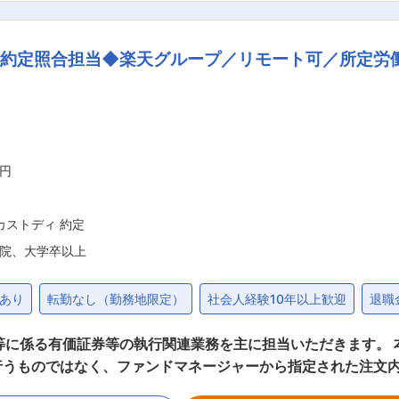
信連は大阪府における信用事業の都道府県段階の組
とともに「JAバンク大阪」としてJAと一体となって組合員や
約定照合担当◆楽天グループ／リモート可／所定労働
ます。株式会社ではなく連合会であるため一時的な目先の売上
は自然と周りが声をかける温かい社風です。 ★転勤なし 勤
クライフバランス◎ 定時が9:00〜17:00、総合職の平均残
業には申請が必要であり、大半の職員は19時までに帰宅してお
万円
カストディ 約定
院、大学卒以上
あり
転勤なし（勤務地限定）
社会人経験10年以上歓迎
退職
等に係る有価証券等の執行関連業務を主に担当いただきます。
行うものではなく、ファンドマネージャーから指定された注文
心となります。投資判断を担うフロント業務というよりも、正