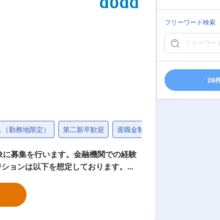
り個人よりもチームで追いかけます。株
れます。また誰かが困っている時は自然
フリーワード検索
の9割が在籍しております。 ★ワークラ
は帰宅可能です。また19時以降の残業には
申請が必要であり、大半の職員は19時までに帰宅しております。有給は16日程度取得しております。 変更の範囲：会社の定める業務
26
し（勤務地限定）
第二新卒歓迎
退職金制度
固定給25万円以
ジションは以下を想定しております。
式等の運用） ・貯金・資金決済業務 ・
ベートバンキング業務（遺言信託の受託・
安定した業績を維持し
■組織構成： 本所 ＜