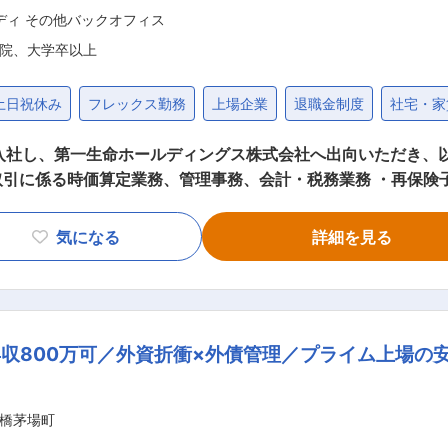
ディ その他バックオフィス
院、大学卒以上
土日祝休み
フレックス勤務
上場企業
退職金制度
社宅・家
入社し、第一生命ホールディングス株式会社へ出向いただき、
引に係る時価算定業務、管理事務、会計・税務業務 ・再保険
含む）及びデリバティブ取引に係る時価算定業務、管理事務、
る業務 ・有価証券（貸借取引含む）及びデリバティブの時価
気になる
詳細を見る
の取引に係る入出金等の管理事務、会計・税務処理 ・有価証券
開発 【再保険会社に係る資産管理、会計業務】 ・再保険会
係る支援 ■期待される目標・ミッション （組織） ・再保険企
循環経営の実現、第一生命グループの資本効率改善に貢献してい
収800万可／外資折衝×外債管理／プライム上場の
険子会社を2021年に設立しました。今後、グループ内再保
、グループ内再保険の企画・立案・推進、第一生命グループ/第
ッションになります。 ・再保険企画グループのメンバーには、
橋茅場町
ら必要なことを考えて遂行していくことが求められます （個