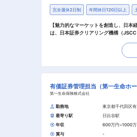
完全週休2日制
年間休日120日以上
【魅力的なマーケットを創造し、日本経済の成長に貢献／年間休日125日】
は、日本証券クリアリング機構（JSCC） 国債店頭取引清
企画・運営 ・金融機関（証券会社、メ
理、担保管理、業務ルール整備 ・清算
の連携 ■魅力ポイント ・日本の国債市場の安定的な決済に不可欠なインフラを支える、社会的意義の高い業務に携われる ・国債を含めた金利
マーケットの知識や経験を、より上流
く、企画職へのキャリアチェンジにも
を身につけられる ■ひとこと 国債店頭取引清算部は、金融機関の実務に寄り添いながら、日本の国債決済の安全性を支えるプロフェッショナ
有価証券管理担当（第一生命ホ
ル集団です。金利マーケットの経験を活かし、よ
ループは、は140年以上にわたり、一
第一生命保険株式会社
2013年1月に経営統合して誕生しま
勤務地
東京都千代田区有
区分の見直しなど、我が国資本市場の
最寄り駅
日比谷駅
に、我が国金融・資本市場の発展、経済
現を目指す長期ビジョンとして「Targ
年収
600万円
~
1000
賞与
-