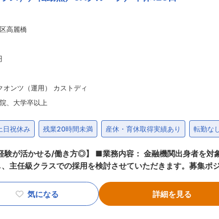
追いかける数字は異なりますが、数字はノルマではなく目標であ
的な目先の売上よりも長く安定的な売上をあげることが求めら
区高麗橋
★転勤なし 勤務地は大阪市中央区のみで、淀屋橋の本社に職員
0、総合職の平均残業時間20h/月程度のため、基本は18時頃に
円
クオンツ（運用） カストディ
院、大学卒以上
土日祝休み
残業20時間未満
産休・育休取得実績あり
転勤な
金融機関出身者を対象に募集を行います。金融機関での経験
し、主任級クラスでの採用を検討させていただきます。募集ポ
融資業務（農業融資/一般企業融資） ・資金証券業務（債券や株
企画・戦略企画・マーケティング・PR活動など） ・プライ
気になる
詳細を見る
 その他管理業務（会計・監査・労務管理業務）の可能性もございます。 
、目先の収益ではなく長期的に地域・顧客に貢献する仕事を期待します。 