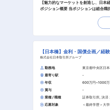
【魅力的なマーケットを創造し、日本経
ポジション概要 当ポジションは総合職
しております。 ■業務概要 ・国債店頭取引に関する清算業務の企画・運営 ・金融機関（証券会社、メガバンク、信託銀行、カストディ銀行、
清算参加者等）との調整・サポート ・
画立案 ・市場動向や規制変更への対応、関係省庁・外部機関との連携 ■魅力ポ
支える、社会的意義の高い業務に携わ
ン ・金融機関のフロント・バック・ミ
スク管理の知識など、金融インフラ領域ならではの高度スキルを身に
【日本橋】金利・国債企画／経
添いながら、日本の国債決済の安全性
株式会社日本取引所グループ
の
勤務地
東京都中央区日本
最寄り駅
-
年収
600万円
~
1000
賞与
-
業種 / 職種
証券取引所
,
決済
応募対象
＜最終学歴＞大学