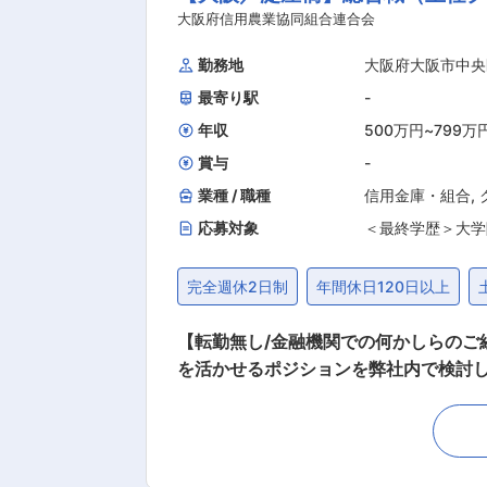
★チームで助け合う社風 時期により
大阪府信用農業協同組合連合会
式会社ではなく連合会であるため一時
勤務地
大阪府大阪市中央
と周りが声をかける温かい社風です。 
最寄り駅
-
イフバランス◎ 定時が9:00〜17:0
年収
500万円
~
799万
賞与
-
業種 / 職種
信用金庫・組合
,
応募対象
＜最終学歴＞大学
完全週休2日制
年間休日120日以上
【転勤無し/金融機関での何かしらのご経験が活かせる/働き方◎】 ■業務内容： 
を活かせるポジションを弊社内で検討
【変更の範囲：会社の定める業務】 ・
推進業務（貯金・年金・ローン等の商品
金融資産/相続/不動産に関するコンサル業務）
「組合員利用者第一」を徹底しておりますので