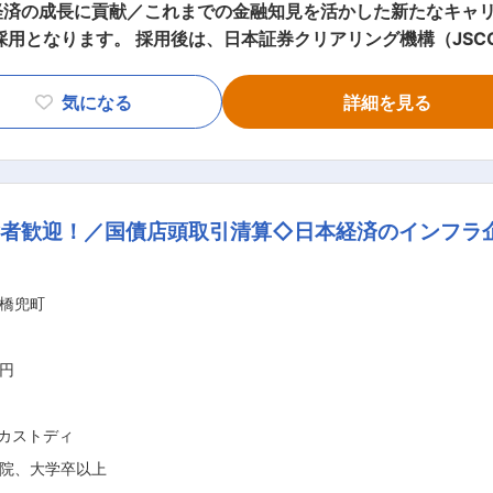
済の成長に貢献／これまでの金融知見を活かした新たなキャリア／
採用となります。 採用後は、日本証券クリアリング機構（JSC
国債決済に係るリスク管理、担保管理、業務ルール整備 ・清
気になる
詳細を見る
イント ・日本の国債市場の安定的な決済に不可欠なインフラを
れる ・国債を含めた金利マーケットの知識や経験を、より上流
ドル経験者が活躍しやすく、企画職へのキャリアチェンジにも
つけられる ■メッセージ 国債店頭取引清算部は、金融機関の実務に寄り
験者歓迎！／国債店頭取引清算◇日本経済のインフラ
を支えるプロフェッショナル集団です。 金利マーケットの経験
改善に携わりたい方を歓迎します。 変更の範囲：会社の定める業務
橋兜町
万円
 カストディ
院、大学卒以上