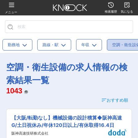
検索履歴
気になる
メニュー
勤務地
路線・駅
年収
空調・衛生設
空調・衛生設備の求人情報の検
索結果一覧
1043
件
おすすめ順
【大阪/転勤なし】機械設備の設計積算◆阪神高速
G/土日祝休み/年休120日以上/有休取得16.4日
阪神高速技研株式会社