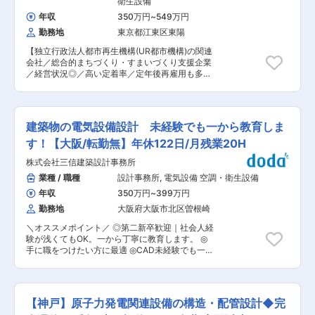
衛生設備
して効率的に業務を行い、なるべく早く勤務を終
■働き方： 年休122日、土日祝休み、残業20ｈ程
えることを目標にしています。 ・残業時間：平均
年収
350万円
~
549万円
度です。 フレックスタイム制を導入。水曜日はコ
10〜20時間 ・フルタイムの社員だけでなく、子
勤務地
東京都江東区東陽
アタイムを設定していません。直行直帰も可能で
育てや介護などで時間的に制約のある方でも歓迎
ライフスタイルに合わせた柔軟な業務設計が可
いたします。建築から離れてブランクのある方も
【独立行政法人都市再生機構(UR都市機構)の関連
能。 ■当社の魅力： 【◇住友商事100％出資の不
大歓迎です。ご相談の上、最適な働き方について
会社／総合的まちづくり・すまいづくり支援企業
動産会社】 昭和39年の創業以来マンションの販
検討させて頂きます。 ■リモートワークについ
／経営状況◎／高い定着率／定年後再雇用も多
売、マンション管理、不動産流通、賃貸、リフォ
て： 現在は在籍メンバーの約1/3がテレワークと
数】 ■業務内容： UR賃貸住宅等の新規建設工事
ーム、建物コンサルなど住宅にかかわる幅広い業
なっております。 地方在住でフルテレワークで働
または修繕工事にかかる電気設備設計業務の発注
務を展開しています。住宅にかかわる不動産会社
くメンバーもおりますので、フルテレワークを希
支援(※) ※設計図書照査、積算補助、変更設計図書
の中で、このような不動産の総合企業として発展
望される方からのご応募も大歓迎です。
作成等 ＜具体的には＞ ・URリンケージが受注す
した例は珍しく、一貫したバリューチェーンを構
建築物の電気設備設計 未経験でも一から教育しま
る新規設計または修繕設計業務にかかる電気設備
築しているのが同社の強みと言えます。 【◇ワン
設計 ・URリンケージが受注する新規建設工事ま
す！【大阪/転勤無】年休122日/月残業20H
ストップソリューション】 ワンストップ・フルラ
たは修繕工事にかかる電気設備工事監理 ※建物の
イン体制が特徴。販売・管理・仲介・賃貸・技術
株式会社三信建築設計事務所
改変を伴う業務は含まない ★魅力★ 地方公共団
の各部門が連携して業務を行い、今後もお客様の
体やUR都市機構が進めるまちづくりに挑戦した
業種 / 職種
設計事務所
,
電気設備 空調・衛生設備
要望を超えるハイレベルなサービスを提供してい
い方にとって、とてもやりがいのある環境です。
きます。
年収
350万円
~
399万円
「健康経営優良法人2023」の大規模法人部門に
認定されるなど、社員の定着率の高さには自信が
勤務地
大阪府大阪市北区曽根崎
ございます。 ■本ポジションの魅力： ・月45時
＼オススメポイント／ ◎第二新卒歓迎｜社会人経
間を上限としており、勤怠管理などのシステム面
験が浅くてもOK。一から丁寧に教育します。 ◎
の工夫や各部門のリーダーに注意を促すなど残業
手に職をつけたい方に最適 ◎CAD未経験でも一か
時間の実現に向けて取り組んでおります。 ・女性
ら学べる環境 ◎各種資格取得可能です。（電気主
活躍推進法に基づく優良企業認定として「えるぼ
任技術者、建築設備士他） ◎建物完成時の達成感
し(認定段階2)」を取得しています。 ・「健康経
を味わえる仕事 ◎福利厚生も充実（福利厚生倶楽
営優良法人2020」の大規模法人部門に認定。社
部会員、チケットレストラン、他各種補助有り）
員の定着率の高さには自信があります。 ・市街地
【神戸】原子力発電関連設備の構造・配管設計◆完
■ 電気設備設計とは？ 建物には必ず電気が流れ
再開発のトップランナーであるUR都市機構での