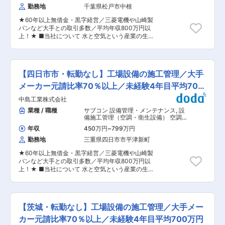
す。 ■同社の特徴： 1892年創業、東証プライム
勤務地
千葉県松戸市中根
まで一貫して担当していただきます！ 「お客様と
上場の空間プロデュース企業です。時代を彩るク
直接やり取りしながら提案し最後まで関わりた
リエイティブ力とノムラグループ全社の総合力を
★60年以上無借金・黒字経営／三菱電機や山崎製
い」「元請企業でより大きな裁量を持ちたい」方
強みに、空間創造事業と、空間に賑わいをもたら
パンなど大手との取引多数／平均年収800万円以
へおすすめです！ 《具体的には…》 担当してる既
す空間活性化事業を展開しています。クライアン
上！★ ■当社について 水と空気という産業の生
存顧客に対して、ヒアリング(納期・希望設備・予
トがその空間に求める役割は何なのか。常に問い
命線を守り、工場の設備工事を行う、創業100年
算などのニーズを聞き提案)⇒設計⇒積算⇒施工管
続け、より良い空間づくりを追求し続けていま
を超える工場設備エンジニアリング企業です！ 主
理を担当いただきますので、給排水設備・空調設
す。
に、食品（日清食品/明治）、電気（三菱電機）、
備の新築・改修・メンテナンスなどの案件を企画
半導体（TSMC/東京エレクトロン）など日本を代
から施工管理まで一気通貫で取り組んでいただく
【四日市市・転勤なし】工場設備の施工管理／大手
表する大手メーカー様から直接の工事のご依頼い
ことになります！ ※複雑な設計については、設計
ただき、最初から最後までプロジェクトの中心に
メーカー元請比率70％以上／未経験4年目平均700
部門へ依頼するためCAD経験不問 一気通貫で顧
立ち、「どうつくるか」「どう動かし続けるか」
客と一緒に考えながら取り組んでいただくため、
万円
中島工業株式会社
を考え、大手工場の「水・空気・電気」の設備設
裁量と自由度が高く、自分の考えを反映させなが
計、工程管理、メンテナンスを一気通貫でサービ
業種 / 職種
サブコン 設備管理・メンテナンス
,
設
ら顧客提案や施工管理をしたい方はやりがいを感
スを提供しております！ ■お任せすること 既存
備施工管理（空調・衛生設備） 空調・
じていただきやすいです！ ■入社後 1〜3か月間
顧客に対して給排水設備・空調設備の新築・改
衛生設備
は、営業所の教育担当の現場に同席をいただきな
年収
450万円
~
799万円
修・メンテナンスなどの案件を企画から施工管理
がら、当社の業務内容について理解を深めていた
勤務地
三重県四日市市平津新町
まで一貫して担当していただきます！ 「お客様と
だき、独り立ちできるようにサポートをさせてい
直接やり取りしながら提案し最後まで関わりた
ただいております！ ＼当社で働く魅力♪／ （1）
★60年以上無借金・黒字経営／三菱電機や山崎製
い」「元請企業でより大きな裁量を持ちたい」方
ライフプランに併せた働き方を実現できる！ 原則
パンなど大手との取引多数／平均年収800万円以
へおすすめです！ 《具体的には…》 担当してる既
転勤はございません！出張も年平均1回ありませ
上！★ ■当社について 水と空気という産業の生
存顧客に対して、ヒアリング(納期・希望設備・予
ん。フレックスタイム制とリモートワークの導入
命線を守り、工場の設備工事を行う、創業100年
算などのニーズを聞き提案)⇒設計⇒積算⇒施工管
もしているため、ライフプランに併せた働き方が
を超える工場設備エンジニアリング企業です！ 主
理を担当いただきますので、給排水設備・空調設
可能です！ （2）自由度の高い業務と高い報酬形
に、食品（日清食品/明治）、電気（三菱電機）、
備の新築・改修・メンテナンスなどの案件を企画
態！ 提案〜施工まで一気通貫スタイルなので、自
半導体（TSMC/東京エレクトロン）など日本を代
から施工管理まで一気通貫で取り組んでいただく
【茨城・転勤なし】工場設備の施工管理／大手メー
身の考えを反映した施工管理ができる自由度があ
表する大手メーカー様から直接の工事のご依頼い
ことになります！ ※複雑な設計については、設計
り、その実績に基づいた給与査定をしているた
ただき、最初から最後までプロジェクトの中心に
カー元請比率70％以上／未経験4年目平均700万円
部門へ依頼するためCAD経験不問 一気通貫で顧
め、年次に関係なく1000万円以上を目指せる環