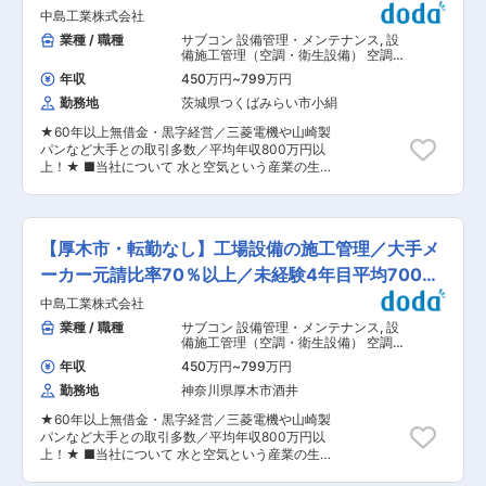
立ち、「どうつくるか」「どう動かし続けるか」
客と一緒に考えながら取り組んでいただくため、
中島工業株式会社
境がございます！ 変更の範囲：会社の定める業務
を考え、大手工場の「水・空気・電気」の設備設
裁量と自由度が高く、自分の考えを反映させなが
計、工程管理、メンテナンスを一気通貫でサービ
業種 / 職種
サブコン 設備管理・メンテナンス
,
設
ら顧客提案や施工管理をしたい方はやりがいを感
スを提供しております！ ■お任せすること 既存
備施工管理（空調・衛生設備） 空調・
じていただきやすいです！ ■入社後 1〜3か月間
顧客に対して給排水設備・空調設備の新築・改
衛生設備
は、営業所の教育担当の現場に同席をいただきな
年収
450万円
~
799万円
修・メンテナンスなどの案件を企画から施工管理
がら、当社の業務内容について理解を深めていた
勤務地
茨城県つくばみらい市小絹
まで一貫して担当していただきます！ 「お客様と
だき、独り立ちできるようにサポートをさせてい
直接やり取りしながら提案し最後まで関わりた
ただいております！ ＼当社で働く魅力♪／ （1）
★60年以上無借金・黒字経営／三菱電機や山崎製
い」「元請企業でより大きな裁量を持ちたい」方
ライフプランに併せた働き方を実現できる！ 原則
パンなど大手との取引多数／平均年収800万円以
へおすすめです！ 《具体的には…》 担当してる既
転勤はございません！出張も年平均1回ありませ
上！★ ■当社について 水と空気という産業の生
存顧客に対して、ヒアリング(納期・希望設備・予
ん。フレックスタイム制とリモートワークの導入
命線を守り、工場の設備工事を行う、創業100年
算などのニーズを聞き提案)⇒設計⇒積算⇒施工管
もしているため、ライフプランに併せた働き方が
を超える工場設備エンジニアリング企業です！ 主
理を担当いただきますので、給排水設備・空調設
可能です！ （2）自由度の高い業務と高い報酬形
に、食品（日清食品/明治）、電気（三菱電機）、
備の新築・改修・メンテナンスなどの案件を企画
態！ 提案〜施工まで一気通貫スタイルなので、自
半導体（TSMC/東京エレクトロン）など日本を代
から施工管理まで一気通貫で取り組んでいただく
【厚木市・転勤なし】工場設備の施工管理／大手メ
身の考えを反映した施工管理ができる自由度があ
表する大手メーカー様から直接の工事のご依頼い
ことになります！ ※複雑な設計については、設計
り、その実績に基づいた給与査定をしているた
ただき、最初から最後までプロジェクトの中心に
ーカー元請比率70％以上／未経験4年目平均700万
部門へ依頼するためCAD経験不問 一気通貫で顧
め、年次に関係なく1000万円以上を目指せる環
立ち、「どうつくるか」「どう動かし続けるか」
客と一緒に考えながら取り組んでいただくため、
円
中島工業株式会社
境がございます！ 変更の範囲：会社の定める業務
を考え、大手工場の「水・空気・電気」の設備設
裁量と自由度が高く、自分の考えを反映させなが
計、工程管理、メンテナンスを一気通貫でサービ
業種 / 職種
サブコン 設備管理・メンテナンス
,
設
ら顧客提案や施工管理をしたい方はやりがいを感
スを提供しております！ ■お任せすること 既存
備施工管理（空調・衛生設備） 空調・
じていただきやすいです！ ■入社後 1〜3か月間
顧客に対して給排水設備・空調設備の新築・改
衛生設備
は、営業所の教育担当の現場に同席をいただきな
年収
450万円
~
799万円
修・メンテナンスなどの案件を企画から施工管理
がら、当社の業務内容について理解を深めていた
勤務地
神奈川県厚木市酒井
まで一貫して担当していただきます！ 「お客様と
だき、独り立ちできるようにサポートをさせてい
直接やり取りしながら提案し最後まで関わりた
ただいております！ ＼当社で働く魅力♪／ （1）
★60年以上無借金・黒字経営／三菱電機や山崎製
い」「元請企業でより大きな裁量を持ちたい」方
ライフプランに併せた働き方を実現できる！ 原則
パンなど大手との取引多数／平均年収800万円以
へおすすめです！ 《具体的には…》 担当してる既
転勤はございません！出張も年平均1回ありませ
上！★ ■当社について 水と空気という産業の生
存顧客に対して、ヒアリング(納期・希望設備・予
ん。フレックスタイム制とリモートワークの導入
命線を守り、工場の設備工事を行う、創業100年
算などのニーズを聞き提案)⇒設計⇒積算⇒施工管