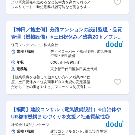
のある方でも歓迎いたします。建築から離れてブ
より研究開発を進めるなど技術力を高められる／
ることのない"最高の体験"を"すべての人に届ける
ランクのある方も大歓迎です。 ■ポジションの魅
フルリモート・時短勤務相談可能など働きやすさ
こと"を目指しています。弊社はスマートハウス
力 ・評価制度：担当案件数や作業時間などの客観
◎〜 同社は2016年2月設立の建築構造と環境設備
技術を自社開発し、ユーザーが触れる多くの設備
的なデータをもとに評価を行っており、努力や成
のエンジニア集団として、誠実で創意工夫を凝ら
を統合制御しております。この体験を提供する上
果が正当に反映される仕組みが整っています。 ・
した設計と技術コンサルティングを行っておりま
で電気設備・機械設備の設計の重要性が増してお
大企業のような分業制ではなく、お客様との打ち
す。 ■業務概要： 電気設備（幹線設備、弱電設
り、その領域にリーダーシップを発揮していただ
【神田／施主側】分譲マンションの設計監理・品質
合わせから設計、図面作成まで、一人が最初から
備）、機械設備（給排水衛生設備、空調換気設
ける方を募集しています。 ■参考記事： なぜ大
最後まで責任を持って担当します。だからこそ、
備）といった一般的な設備設計をお願いします。
管理（機械設備）※土日祝休み／残業20ｈ／フレッ
手ゼネコンからNOT A HOTELへ？建築設備キャ
設計が完成したときの達成感はひとしおです。
加えて、環境設計・省エネ性能評価との連携によ
リアの転換点
クス
住商レジデンシャル株式会社
る、エネルギー効率の向上、積極的な自然エネル
https://note.com/notahotel_inc/n/n8bc43ffaa22e?
ギー利用、温熱負荷の軽減といった、環境的かつ
業種 / 職種
ディベロッパー 不動産管理
,
電気設備
from=notice NOT A HOTEL ARCHITECTS——そ
快適な建築計画の実現に向けたシミュレーション
空調・衛生設備
の実行力と創造性 https://designing.jp/not-a-
や研究開発に関わる検討も希望によっては可能で
hotel-architects 変更の範囲：会社の定める業務
年収
600万円
~
899万円
す。 ■業務の特徴： ・一般的な設備設計に加
勤務地
東京都千代田区神田美土代町
え、環境設計・省エネ性能評価との連携による、
エネルギー効率の向上、積極的な自然エネルギー
【就業環境を改善して働きたい方へ／残業20h程
利用、温熱負荷の軽減といった、環境的かつ快適
度／土日祝休み／住友商事100％出資の安定基盤
な建築計画の実現に向けた設備設計を目指してい
だからこその働きやすさ／フレックス制度有】 ■
ます。 ・わからないことがあった場合は、積極的
業務内容 住友商事株式会社がデベロッパーとして
に同僚や先輩社員に聞いて解決していくスタイル
開発するマンション等（賃貸・学生マンション老
で業務を進めています。 ベテランの構造設計一級
犬施設）の、品質管理業務をお任せいたします。
建築士が教育専門の技術顧問として、週２日間勤
施主側の立場で以下の業務にあたっていただきま
務しておりますので、わらないことはどんどん聞
【福岡】建設コンサル（電気設備設計）※自治体や
す。 ＜詳細＞ （1） 新築マンション等の計画に関
ける環境です。 ■案件について 【鉄骨系】マン
する設備設計上のアドバイス （2） 新築マンショ
UR都市機構まちづくりを支援／社会貢献性◎
ション、店舗、オフィス、工場、倉庫 【RC系】
ン等の査図業務 （3） 施主の立場での設計者・施
マンション、店舗 【木造】一戸建て住宅、アパー
株式会社URリンケージ
工者への品質管理のための指示 （4）建物の中
トなど、幅広く物件を手掛けています。 ■働きや
間・竣工検査 （5）竣工後のアフターサービス対
業種 / 職種
建設コンサルタント
,
電気設備 空調・
すい環境： ・実働7.5時間で、業務時間中は集中
応に関する助言 ※変更の範囲：会社の定める業務