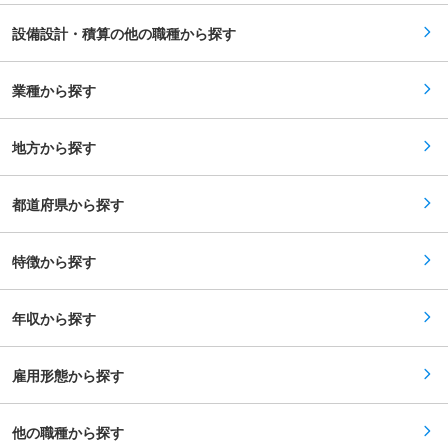
へおすすめです！ 《具体的には…》 担当してる既
転勤はございません！出張も年平均1回ありませ
存顧客に対して、ヒアリング(納期・希望設備・予
ん。フレックスタイム制とリモートワークの導入
設備設計・積算の他の職種から探す
算などのニーズを聞き提案)⇒設計⇒積算⇒施工管
もしているため、ライフプランに併せた働き方が
理を担当いただきますので、給排水設備・空調設
可能です！ （2）自由度の高い業務と高い報酬形
備の新築・改修・メンテナンスなどの案件を企画
態！ 提案〜施工まで一気通貫スタイルなので、自
から施工管理まで一気通貫で取り組んでいただく
業種から探す
身の考えを反映した施工管理ができる自由度があ
ことになります！ ※複雑な設計については、設計
り、その実績に基づいた給与査定をしているた
部門へ依頼するためCAD経験不問 一気通貫で顧
め、年次に関係なく1000万円以上を目指せる環
客と一緒に考えながら取り組んでいただくため、
境がございます！ 変更の範囲：会社の定める業務
地方から探す
裁量と自由度が高く、自分の考えを反映させなが
ら顧客提案や施工管理をしたい方はやりがいを感
じていただきやすいです！ ■入社後 1〜3か月間
は、営業所の教育担当の現場に同席をいただきな
都道府県から探す
がら、当社の業務内容について理解を深めていた
だき、独り立ちできるようにサポートをさせてい
ただいております！ ＼当社で働く魅力♪／ （1）
特徴から探す
ライフプランに併せた働き方を実現できる！ 原則
転勤はございません！出張も年平均1回ありませ
ん。フレックスタイム制とリモートワークの導入
もしているため、ライフプランに併せた働き方が
年収から探す
可能です！ （2）自由度の高い業務と高い報酬形
態！ 提案〜施工まで一気通貫スタイルなので、自
身の考えを反映した施工管理ができる自由度があ
り、その実績に基づいた給与査定をしているた
雇用形態から探す
め、年次に関係なく1000万円以上を目指せる環
境がございます！ 変更の範囲：会社の定める業務
他の職種から探す