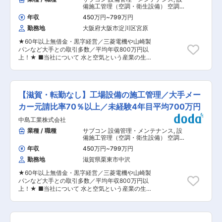
変更の範囲：当社業務全般
スを提供しております！ ■お任せすること 既存
備施工管理（空調・衛生設備） 空調・
顧客に対して給排水設備・空調設備の新築・改
衛生設備
年収
450万円
~
799万円
修・メンテナンスなどの案件を企画から施工管理
勤務地
大阪府大阪市淀川区宮原
まで一貫して担当していただきます！ 「お客様と
直接やり取りしながら提案し最後まで関わりた
★60年以上無借金・黒字経営／三菱電機や山崎製
い」「元請企業でより大きな裁量を持ちたい」方
パンなど大手との取引多数／平均年収800万円以
へおすすめです！ 《具体的には…》 担当してる既
上！★ ■当社について 水と空気という産業の生
存顧客に対して、ヒアリング(納期・希望設備・予
命線を守り、工場の設備工事を行う、創業100年
算などのニーズを聞き提案)⇒設計⇒積算⇒施工管
を超える工場設備エンジニアリング企業です！ 主
理を担当いただきますので、給排水設備・空調設
に、食品（日清食品/明治）、電気（三菱電機）、
備の新築・改修・メンテナンスなどの案件を企画
半導体（TSMC/東京エレクトロン）など日本を代
から施工管理まで一気通貫で取り組んでいただく
【滋賀・転勤なし】工場設備の施工管理／大手メー
表する大手メーカー様から直接の工事のご依頼い
ことになります！ ※複雑な設計については、設計
ただき、最初から最後までプロジェクトの中心に
カー元請比率70％以上／未経験4年目平均700万円
部門へ依頼するためCAD経験不問 一気通貫で顧
立ち、「どうつくるか」「どう動かし続けるか」
客と一緒に考えながら取り組んでいただくため、
中島工業株式会社
を考え、大手工場の「水・空気・電気」の設備設
裁量と自由度が高く、自分の考えを反映させなが
計、工程管理、メンテナンスを一気通貫でサービ
業種 / 職種
サブコン 設備管理・メンテナンス
,
設
ら顧客提案や施工管理をしたい方はやりがいを感
スを提供しております！ ■お任せすること 既存
備施工管理（空調・衛生設備） 空調・
じていただきやすいです！ ■入社後 1〜3か月間
顧客に対して給排水設備・空調設備の新築・改
衛生設備
は、営業所の教育担当の現場に同席をいただきな
年収
450万円
~
799万円
修・メンテナンスなどの案件を企画から施工管理
がら、当社の業務内容について理解を深めていた
勤務地
滋賀県栗東市中沢
まで一貫して担当していただきます！ 「お客様と
だき、独り立ちできるようにサポートをさせてい
直接やり取りしながら提案し最後まで関わりた
ただいております！ ＼当社で働く魅力♪／ （1）
★60年以上無借金・黒字経営／三菱電機や山崎製
い」「元請企業でより大きな裁量を持ちたい」方
ライフプランに併せた働き方を実現できる！ 原則
パンなど大手との取引多数／平均年収800万円以
へおすすめです！ 《具体的には…》 担当してる既
転勤はございません！出張も年平均1回ありませ
上！★ ■当社について 水と空気という産業の生
存顧客に対して、ヒアリング(納期・希望設備・予
ん。フレックスタイム制とリモートワークの導入
命線を守り、工場の設備工事を行う、創業100年
算などのニーズを聞き提案)⇒設計⇒積算⇒施工管
もしているため、ライフプランに併せた働き方が
を超える工場設備エンジニアリング企業です！ 主
理を担当いただきますので、給排水設備・空調設
可能です！ （2）自由度の高い業務と高い報酬形
に、食品（日清食品/明治）、電気（三菱電機）、
備の新築・改修・メンテナンスなどの案件を企画
態！ 提案〜施工まで一気通貫スタイルなので、自
半導体（TSMC/東京エレクトロン）など日本を代