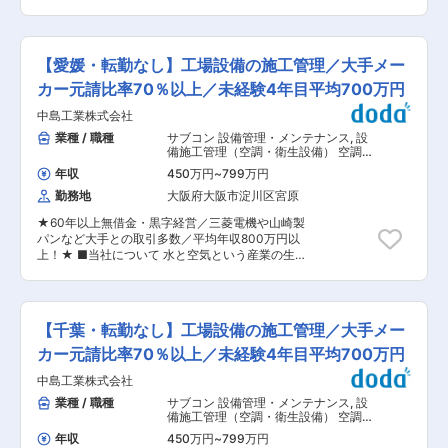
◎工場物件を中心に10,000平方メートルを超える
の福利厚生充実／「えるぼし認定」企業〜 ■業務
は、モノづくりに携わるエンジニアを中心とした
ような大型物件にもチャレンジできます。 ◎ワー
内容： 乃村工藝社の主となる事業は、“集客”をテ
アウトソーシング企業です。 ・当社のコンセプト
クライフバランスを重視しています。設計業務は
ーマに各種施設、イベントにおける内装・展示の
は、Leverage…テコの作用、Systems…仕組み、
締め切り直前は忙しくなりますが、やるときはや
企画、デザイン・設計、制作・施工、運営管理ま
With the Values…多様な価値観と共に、この3本
【愛媛・転勤なし】工場設備の施工管理／大手メー
る、休むときはしっかり休んで次のチャレンジに
でを手掛ける内装・ディスプレイ事業です。 当社
柱を軸に事業運営を行っています。 ・多様な価値
向かいます。 変更の範囲：会社の定める業務
は創業133年にわたり、感性あふれるクリエイタ
カー元請比率70％以上／未経験4年目平均700万円
観を持った個の集まりが、互いの能力を引き出
ーとものづくりのスペシャリストが力を合わせ、
し・尊重することで最小のリソースで最大のアウ
中島工業株式会社
お客さまの求める多種多様なニーズに応えながら
トプットを生み出し、あらゆるステークホルダー
「にぎわい」あふれる集客空間づくりに取り組ん
業種 / 職種
サブコン 設備管理・メンテナンス
,
設
に満足の提供を行うサービスのプロとして邁進し
でいます。 ■業務詳細 ・施設・商業空間・文化
備施工管理（空調・衛生設備） 空調・
ます。 ・特定のユーザーから継続的なオーダーが
施設等の設備（空調・電気・給排水衛生）設計 ・
衛生設備
メインですが、年々様々な業界からオーダーが増
年収
450万円
~
799万円
基本設計・実施設計・設備負荷計算および図面作
えている状況です。 社長との距離が近く、自由に
勤務地
大阪府大阪市淀川区宮原
成 ・社内外関係者との調整・設計監理 ・法規・
意見が言える風通しの良い環境です。福利厚生も
基準に基づく技術検討と最適化 ・設備企画、省エ
充実しています。 変更の範囲：会社の定める業務
★60年以上無借金・黒字経営／三菱電機や山崎製
ネ計画提案 ・企画から竣工まで一貫して参画 ■
パンなど大手との取引多数／平均年収800万円以
業務のやりがい： 乃村工藝社の新規事業開発に取
上！★ ■当社について 水と空気という産業の生
り組むビジネスプロデュース本部に所属し、当社
命線を守り、工場の設備工事を行う、創業100年
の新たな事業領域発掘にスタートメンバーとして
を超える工場設備エンジニアリング企業です！ 主
参画頂くことができます。 ディスプレイ業界とし
に、食品（日清食品/明治）、電気（三菱電機）、
て同社が培ってきた体験価値の想像力と、建築の
半導体（TSMC/東京エレクトロン）など日本を代
知見を掛け合わせることで新たな地域づくり・観
【千葉・転勤なし】工場設備の施工管理／大手メー
表する大手メーカー様から直接の工事のご依頼い
光拠点づくりなどに取り組んで頂けると考えてお
ただき、最初から最後までプロジェクトの中心に
カー元請比率70％以上／未経験4年目平均700万円
ります。 ＜働きやすい環境で長期就業可能◎＞ 週
立ち、「どうつくるか」「どう動かし続けるか」
2日まで在宅勤務可能、フレックスタイム制導入
中島工業株式会社
を考え、大手工場の「水・空気・電気」の設備設
で働きやすい環境です。また、住宅手当や家族手
計、工程管理、メンテナンスを一気通貫でサービ
業種 / 職種
サブコン 設備管理・メンテナンス
,
設
当、退職金制度などがあり長期的に安定して就業
スを提供しております！ ■お任せすること 既存
備施工管理（空調・衛生設備） 空調・
することが可能です。女性活躍推進についても、
顧客に対して給排水設備・空調設備の新築・改
衛生設備
優良企業として「えるぼし認定」を受けていま
年収
450万円
~
799万円
修・メンテナンスなどの案件を企画から施工管理