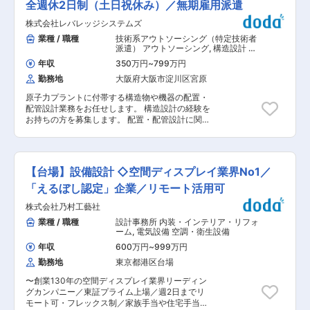
ています。照明がつく、エレベーターが動く、空
全週休2日制（土日祝休み）／無期雇用派遣
経験を積むことができます。また、利益最優先で
調が動く。この“電気の通り道”を設計するのが電
なく、公共の観点から携わることができます。 ■
株式会社レバレッジシステムズ
気設備設計です。 よく「電気設備は建物の血管」
当社について： 当社は独立行政法人都市再生機構
と例えられます。血管がなければ人は生きられな
業種 / 職種
技術系アウトソーシング（特定技術者
（UR都市機構）の関連企業であり、「人が輝く
いように、電気がなければ建物は機能しません。
派遣） アウトソーシング
,
構造設計 空
都市やくらしの実現」をモットーに基盤・建物の
つまり建物に命を吹き込む仕事です。 ■職務内
調・衛生設備
ハード面から販売・管理等のソフト面まで、多岐
年収
350万円
~
799万円
容： ・様々な建築物の電気設備計画・設計（電
にわたる分野を担う、まちづくり／都市再生の総
勤務地
大阪府大阪市淀川区宮原
源、照明、情報、防災他） ・CADを使用し設計
合コンサルタントです。 主にUR都市機構が実施
図の作図 ・エクセルを使用し見積書作成 ・先輩
する都市再生事業並びに賃貸住宅事業の支援業務
原子力プラントに付帯する構造物や機器の配置・
設計士のサポート業務 ⇒最初は図面の修正や作図
を受託しております。更には国・地方公共団体等
配管設計業務をお任せします。 構造設計の経験を
補助からスタート。基礎から教育します！ ■働き
の事業の支援を行うことを通じて社会に貢献し続
お持ちの方を募集します。 配置・配管設計に関し
方： ・メイン業務は設計の為、社内業務７割：社
ける「総合的まちづくり・すまいづくり支援企
ては配属後に覚えていただく事も可能です。 ■ク
外業務３割になります。（当面は社内業務のみ）
業」を目指しております。 変更の範囲：会社の定
ライアント先での業務内容： ・原子力発電所内で
・若手からベテランまで幅広く、分からないこと
める業務
の調査／スケッチ業務 ・改造図面の作成 ・関連
は質問できる環境があります。 ・過去実績ベース
設備の構造設計 ・配置／配管設計 ・各種計算
で残業時間は１日当たり１〜２時間程度になりま
【台場】設備設計 ◇空間ディスプレイ業界No1／
（強度計算、重量計算等） ※基本的に現場や他部
す。（水曜日はノー残業デー） ・週1回電気チー
署としっかりとコミュニケーションを取りながら
「えるぼし認定」企業／リモート活用可
ムミーティングで進捗確認を行い、先輩社員のサ
チームとしてお仕事に取り組んでいただきます。
ポートを受けながら安心して働けます。 ■組織構
株式会社乃村工藝社
■長期就業しやすい環境： ・完全週休2日制（土
成について： 建築設計事務所でありながら、工場
日祝）、年間休日実質124日（年間休日119日+法
業種 / 職種
設計事務所 内装・インテリア・リフォ
の新築・改修の案件が多いため、社員30名のうち
定有給休暇5日）、有給取得実績は8割以上 ・常
ーム
,
電気設備 空調・衛生設備
電気設備及び機械設備（空調・給排水衛生）の技
駐先の変更はほとんどないため、同じ就業先での
術者20代から60代の計10名が在籍しておりま
年収
600万円
~
999万円
長期勤務可能です。 ・会社の立ち上げ以降、クラ
す。 ■特徴・魅力： ◎大手優良企業から継続的に
勤務地
東京都港区台場
イアント先が変わらず就業し続けている従業員も
案件受注…京セラ社及びそのグループ会社とは継
います。 ・困ったことがあれば社長でも先輩でも
続したお付き合いがあり、設立時から工場・事務
〜創業130年の空間ディスプレイ業界リーディン
すぐに相談できます。 ・勉強する為の書籍購入を
所建屋の建築設計及び電気設備・機械設備の設計
グカンパニー／東証プライム上場／週2日までリ
社員が提案し、書籍制度もスタートしました。 ■
を任されており、現在も多数受注しております。
モート可・フレックス制／家族手当や住宅手当等
当社の特徴： ・株式会社レバレッジシステムズ