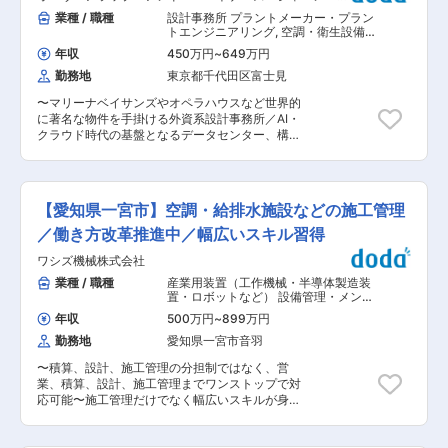
て： 今年で創業69年を迎えた当社は、地元の企
ミテッド
っては、現場勤務の可能性があります。 ※配属
業種 / 職種
設計事務所 プラントメーカー・プラン
業から大手メーカーや国土交通省、さらには海外
先：エンジニアリング部・15名 ■キャリアアップ
トエンジニアリング
,
空調・衛生設備
の企業からも案件を受注する安定企業です。
について 新設予定の管工事部門で、部門長として
通信設備／消防・防災設備
1951年に「イガラシ電気商会」として設立された
年収
450万円
~
649万円
部下4名（20代後半）のマネジメントおよび現場
当社は電気分野において経営審査1,346点と茨城
勤務地
東京都千代田区富士見
指導をお任せします。 ■当社のビジョン： これ
県2位の実績を誇ります。 社長や経営陣と距離が
まで多くの皆様に支えられた当社は、2018年6月
近いことも魅力であり、今後はさらなる成長に向
〜マリーナベイサンズやオペラハウスなど世界的
に創業67年を迎えました。住宅、ビル、学校、病
けて事業拡大していく方針です。 企業HP
に著名な物件を手掛ける外資系設計事務所／AI・
院、工場などの電気設備工事を中心に、管工事、
http://www.igarashisogyo.com/ 変更の範囲：会
クラウド時代の基盤となるデータセンター、構想
情報通信関連工事、消防施設工事、さらには冷熱
社の定める業務
段階から形にする機械設備設計職〜 ■業務概要
住設機器の設置、また新規事業として新エネルギ
データセンタープロジェクトを専門とする
ー分野である風力発電、太陽光発電などの環境省
Technology Sectorの一員として、国内外のテク
エネ事業に取り組んでまいりました。今後もお客
ノロジー関連案件における機械設備の設計、エン
様の多彩なニーズにお応えできるトータルエンジ
【愛知県一宮市】空調・給排水施設などの施工管理
ジニアリング、コンサルティングを担当します。
ニアリング企業として、より豊かな地域社会の発
日本チームに加えグローバル拠点のメンバーとも
／働き方改革推進中／幅広いスキル習得
展と次世代に素晴らしい未来を残せるよう精進し
協働し、海外クライアントの要求水準と日本の法
てまいります。 ■イガラシ綜業株式会社につい
ワシズ機械株式会社
規・商慣習を両立させた設計を推進します。 ■業
て： 今年で創業69年を迎えた当社は、地元の企
務詳細 データセンタープロジェクトの構想〜基本
業種 / 職種
産業用装置（工作機械・半導体製造装
業から大手メーカーや国土交通省、さらには海外
設計〜実施設計から施工、引渡しまで、空調・冷
置・ロボットなど） 設備管理・メンテ
の企業からも案件を受注する安定企業です。
却・熱源・給排水等の設計方針を策定します。 日
ナンス
,
設備施工管理（空調・衛生設
1951年に「イガラシ電気商会」として設立された
年収
500万円
~
899万円
備） 空調・衛生設備
本法規と国際基準に基づく計算、仕様書、図面、
当社は電気分野において経営審査1,346点と茨城
勤務地
愛知県一宮市音羽
技術報告書を作成・レビューします。 社内の建
県2位の実績を誇ります。 社長や経営陣と距離が
築、構造、電気、防災、サステナビリティ各分野
近いことも魅力であり、今後はさらなる成長に向
〜積算、設計、施工管理の分担制ではなく、営
や、クライアント、行政、施工者との調整、申
けて事業拡大していく方針です。 企業HP
業、積算、設計、施工管理までワンストップで対
請・行政協議、現場確認、技術レビュー、デザイ
http://www.igarashisogyo.com/ 変更の範囲：会
応可能〜施工管理だけでなく幅広いスキルが身に
ン監査にも携わります。 経験に応じ、担当パッケ
社の定める業務
着けられる環境です〜 ■当社について： 今後、
ージのリードや、大規模案件の分野リード支援も
伸ばしていきたい事業として「改正フロン排出抑
お任せします。 ■魅力 大量の熱を安定的かつ省
制法対応のエアコン点検」に取り組んでおりま