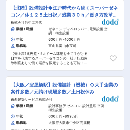
エネルギーに処理する冷却設計は、データセンタ
す。定期点検が必要となるので新規の顧客に対し
ー性能を左右する中核技術です。 24時間365日の
【北陸】設備設計◆江戸時代から続くスーパーゼネ
ても長いお付き合いが出来る仕組みとなり、今後
安定稼働、冗長性、エネルギー・水利用、環境負
会社の基盤を安定させる重要な事業です。空調関
コン／休１２５土日祝／残業３０ｈ／働き方改革推
荷といった複雑な条件に対し、エンジニアとして
連においてはダイキン工業様から特工店として認
根拠ある設計を追求できます。 世界的なテクノロ
進
株式会社竹中工務店
定いただいており確かな信頼を頂いています。現
ジー企業やデータセンター事業者の高度な案件を
在は売上高30億を超えるべく、更なる人員強化に
業種 / 職種
ゼネコン ディベロッパー
,
電気設備 空
通じ、国内経験を国際水準の専門性へ発展させ、
踏み切っている段階です。 ■業務内容： ◇お客
調・衛生設備
市場価値の高いトッププレイヤーを目指せます。
様との打ち合わせを基に工事仕様に合わせて図面
■組織風土 個人の専門性と異なる視点を尊重す
年収
600万円
~
1000万円
作成、積算などを行います。 ◇設計した図面をも
る、協働型のプロフェッショナル集団です。世界
勤務地
富山県富山市宝町
とに工事がスタートします。施工管理担当として
各拠点のメンバーや社内各分野のメンバーと知見
工事進捗工程の管理・品質管理・安全管理や協力
を共有し、立場を越えて設計品質を磨いていきま
【売上高1兆円超・5大ドーム球場を全て手がける
会社の皆さんへのマネジメントを行います。 ◇工
す。 ■Arup Japanについて Arupは75年以上にわ
日本を代表するスーパーゼネコンの一社／転勤免
事が設計通りに施工されているかどうか、工事全
たり、設計、エンジニアリング、コンサルティン
除制度ありで働く場所を限定することも可能！／
般の施工マネジメントがお任せしたい中心業務で
グを統合してきたグローバル企業です。 外部株主
施工物件を「作品」と称する設計・品質の高い企
す。工事が完了したらお客様への引き渡しを行い
に左右されない独立性、150超の専門領域を結ぶ
業／40代50代活躍中】 ◎スーパーゼネコンで最
ます。 ■業務の特徴： ◇新築や改修工事現場を
総合力、東京拠点が培った日本市場の知見が強み
先端の技術に触れながらキャリアアップ！ ◎DX
並行して3件ほど担当していただきます。 ◇ノー
です。 データセンターでは、立地・デューデリジ
を推進しながら働き方改革も促進中！ ◎地場ゼネ
トPC、スマートフォン,iPadかsurfaceを会社支給
【大阪／淀屋橋駅】設備設計（機械）◇大手企業の
ェンスから設計、改修、運用最適化までライフサ
コンからの中途入社の方が増えています！ ■業務
しており、現場とのやりとりもスマートフォンな
イクル全体を支援し、持続可能で強靭な社会基盤
内容 スーパーゼネコンの一角で、東京ミッドタウ
案件多数／元請け現場多数／土日祝休み
どで行うことも可能です。また、社用車貸与とな
づくりを目指しています。 変更の範囲：会社の定
ン・あべのハルカス・渋谷パルコ等数多くの代表
り、直行直帰も可能です。 ■入社後の流れ： ド
める業務
東西建築サービス株式会社
的建築物を手掛ける当社にて、設備設計業務をお
ラッグストアなどの空調や給排水工事の現場管理
任せします。 ■業務詳細 ・建物の空調・衛生・
業種 / 職種
設計事務所 ゼネコン
,
設計監理 空調・
を担当→積算対応(見積システムがあるので、それ
電気設備等の設計業務（基本設計・実施設計・工
衛生設備
を活用する)→発注企業様からの工事仕様に応じ
事監理） ・設備システムの計画立案、負荷計算、
て、検討・設計(外注に出す場合もあります)作業
年収
600万円
~
899万円
機器選定、配管・ダクト・電気の経路検討 ・含む
を施工管理業務と並行して従事して頂きます。 営
勤務地
大阪府大阪市中央区高麗橋
社内外プロジェクト関係者との調整やそれに伴う
業業務は現場業務を通じて人脈をふやして頂いた
各種資料、図面及び３Dモデル作成 ■作品例 東京
後にお願いする予定にしている(現場での取引先と