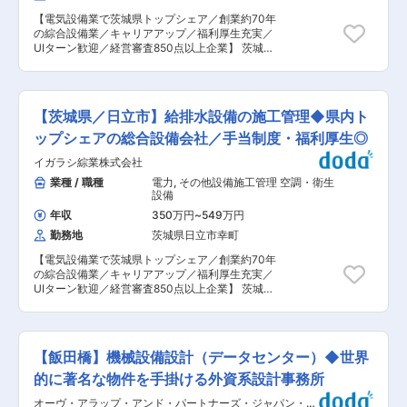
だき、独り立ちできるようにサポートをさせてい
纏める立場で活躍することが期待されます。 同社
ただいております！ ＼当社で働く魅力♪／ （1）
【電気設備業で茨城県トップシェア／創業約70年
は業界のリーディングカンパニーとして業務分担
ライフプランに併せた働き方を実現できる！ 原則
の綜合設備業／キャリアアップ／福利厚生充実／
の最適化やデジタルツールの活用推進に積極的に
転勤はございません！出張も年平均1回ありませ
UIターン歓迎／経営審査850点以上企業】 茨城県
取り組んでいます。 ノー残業デーの実施（実際に
ん。フレックスタイム制とリモートワークの導入
にて、電気設備業を主に、環境問題や地域活性化
水曜日には１７時半ごろにほとんどの社員が退
もしているため、ライフプランに併せた働き方が
にも取り組む、創業約70年の当社の設備関係設計
社）、男女を問わず産休育休の取得実績が豊富に
可能です！ （2）自由度の高い業務と高い報酬形
をお任せします。 ■業務内容： 建造物の給水・
あり、平均残業時間は20〜30時間程度となって
態！ 提案〜施工まで一気通貫スタイルなので、自
排水設備の設計・施工を現場代理人として業務を
おります。 ■企業の特徴・魅力： 国内最大の豊
【茨城県／日立市】給排水設備の施工管理◆県内ト
身の考えを反映した施工管理ができる自由度があ
行っていただきます。 ＜具体的な業務内容＞ ・
富な実績、業界最大級の基礎研究施設を背景とし
り、その実績に基づいた給与査定をしているた
工程管理、品質管理、原価管理、安全管理などの
ップシェアの総合設備会社／手当制度・福利厚生◎
た、取得特許、実用新案権、意匠権などの技術
め、年次に関係なく1000万円以上を目指せる環
現場施工管理 ・発注者や近隣との交渉や調整 ・
力、充実した人財育成プログラム等の強みを持ち
イガラシ綜業株式会社
境がございます！ 変更の範囲：会社の定める業務
施工図／各種書類作成 など ※プロジェクトによ
ます。 事業領域の拡大と共に、事業展開の場を主
っては、現場勤務の可能性があります。 ※配属
業種 / 職種
電力
,
その他設備施工管理 空調・衛生
にインフラ需要の旺盛な海外市場に位置づけ、海
先：エンジニアリング部・15名 ■キャリアアップ
設備
外の新興国での受注を成長の柱として掲げてお
について 新設予定の管工事部門で、部門長として
り、国内外でのコンサルティング実績に基づいた
年収
350万円
~
549万円
部下4名（20代後半）のマネジメントおよび現場
知見を背景に、海外の需要を取り込む事で持続的
勤務地
茨城県日立市幸町
指導をお任せします。 ■当社のビジョン： これ
な成長を図っています。 ■ホールディングス化：
まで多くの皆様に支えられた当社は、2018年6月
日本工営グループは、2030年を見据え、「コン
【電気設備業で茨城県トップシェア／創業約70年
に創業67年を迎えました。住宅、ビル、学校、病
サルティング」、「都市空間」、「エネルギー」
の綜合設備業／キャリアアップ／福利厚生充実／
院、工場などの電気設備工事を中心に、管工事、
の3事業を基幹事業と位置づけ、さらなる成長を
UIターン歓迎／経営審査850点以上企業】 茨城県
情報通信関連工事、消防施設工事、さらには冷熱
目指しています。 それに伴い、ホールディングス
にて、電気設備業を主に、環境問題や地域活性化
住設機器の設置、また新規事業として新エネルギ
化及び分社化予定となっており、10月1日以降同
にも取り組む、創業約70年の当社の設備関係設計
ー分野である風力発電、太陽光発電などの環境省
ポジションでご入社の方は日本工営エナジーソリ
をお任せします。 ■業務内容： 建造物の給水・
エネ事業に取り組んでまいりました。今後もお客
ューションズ株式会社へのご入社となります。 報
排水設備の設計・施工を現場代理人として業務を
様の多彩なニーズにお応えできるトータルエンジ
【飯田橋】機械設備設計（データセンター）◆世界
酬制度や人事評価制度、働き方にまつわる制度面
行っていただきます。 ＜具体的な業務内容＞ ・
ニアリング企業として、より豊かな地域社会の発
は日本工営株式会社時代と変わりませんので、ご
工程管理、品質管理、原価管理、安全管理などの
的に著名な物件を手掛ける外資系設計事務所
展と次世代に素晴らしい未来を残せるよう精進し
安心を頂けますと幸いです。。 変更の範囲：会社
現場施工管理 ・発注者や近隣との交渉や調整 ・
てまいります。 ■イガラシ綜業株式会社につい
の定める業務
オーヴ・アラップ・アンド・パートナーズ・ジャパン・リ
施工図／各種書類作成 など ※プロジェクトによ