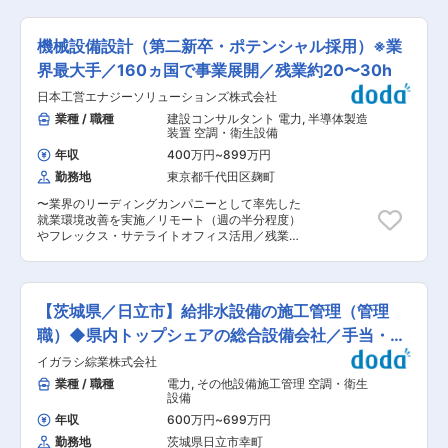
もしているため、ライフプランに併せた働き方が
を超える工場設備エンジニアリング企業です！ 主
理を担当いただきますので、給排水設備・空調設
可能です！ （2）自由度の高い業務と高い報酬形
に、食品（日清食品/明治）、電気（三菱電機）、
備の新築・改修・メンテナンスなどの案件を企画
態！ 提案〜施工まで一気通貫スタイルなので、自
半導体（TSMC/東京エレクトロン）など日本を代
から施工管理まで一気通貫で取り組んでいただく
機械設備設計（第二新卒・ポテンシャル採用）※業
身の考えを反映した施工管理ができる自由度があ
表する大手メーカー様から直接の工事のご依頼い
ことになります！ ※複雑な設計については、設計
り、その実績に基づいた給与査定をしているた
ただき、最初から最後までプロジェクトの中心に
界最大手／160ヵ国で事業展開／残業約20〜30h
部門へ依頼するためCAD経験不問 一気通貫で顧
め、年次に関係なく1000万円以上を目指せる環
立ち、「どうつくるか」「どう動かし続けるか」
客と一緒に考えながら取り組んでいただくため、
日本工営エナジーソリューションズ株式会社
境がございます！ 変更の範囲：会社の定める業務
を考え、大手工場の「水・空気・電気」の設備設
裁量と自由度が高く、自分の考えを反映させなが
計、工程管理、メンテナンスを一気通貫でサービ
業種 / 職種
建設コンサルタント 電力
,
半導体製造
ら顧客提案や施工管理をしたい方はやりがいを感
スを提供しております！ ■お任せすること 既存
装置 空調・衛生設備
じていただきやすいです！ ■入社後 1〜3か月間
顧客に対して給排水設備・空調設備の新築・改
は、営業所の教育担当の現場に同席をいただきな
年収
400万円
~
899万円
修・メンテナンスなどの案件を企画から施工管理
がら、当社の業務内容について理解を深めていた
勤務地
東京都千代田区麹町
まで一貫して担当していただきます！ 「お客様と
だき、独り立ちできるようにサポートをさせてい
直接やり取りしながら提案し最後まで関わりた
ただいております！ ＼当社で働く魅力♪／ （1）
〜業界のリーディングカンパニーとして率先した
い」「元請企業でより大きな裁量を持ちたい」方
ライフプランに併せた働き方を実現できる！ 原則
就業環境改善を実施／リモート（週の半分程度）
へおすすめです！ 《具体的には…》 担当してる既
転勤はございません！出張も年平均1回ありませ
やフレックス・サテライトオフィス活用／残業
存顧客に対して、ヒアリング(納期・希望設備・予
ん。フレックスタイム制とリモートワークの導入
20〜30h程度／デジタルの活用によって効率的な
算などのニーズを聞き提案)⇒設計⇒積算⇒施工管
もしているため、ライフプランに併せた働き方が
働き方を推進中〜 ■業務内容：各種社会基盤にお
理を担当いただきますので、給排水設備・空調設
可能です！ （2）自由度の高い業務と高い報酬形
ける機械設備の整備に関する調査、計画、設計及
備の新築・改修・メンテナンスなどの案件を企画
態！ 提案〜施工まで一気通貫スタイルなので、自
び施工監理を担当します。分野としては以下とな
から施工管理まで一気通貫で取り組んでいただく
【茨城県／日立市】給排水設備の施工管理（管理
身の考えを反映した施工管理ができる自由度があ
ります。 ・国内・海外におけるダム・河川管理施
ことになります！ ※複雑な設計については、設計
り、その実績に基づいた給与査定をしているた
設、揚排水機場、水力発電等の機械設備 主要顧客
職）◆県内トップシェアの総合設備会社／手当・福
部門へ依頼するためCAD経験不問 一気通貫で顧
め、年次に関係なく1000万円以上を目指せる環
は国土交通省や地方自治体といった官公庁が中心
客と一緒に考えながら取り組んでいただくため、
利厚生◎
イガラシ綜業株式会社
境がございます！ 変更の範囲：会社の定める業務
で、業務対象地域は日本全国になります。 ■職場
裁量と自由度が高く、自分の考えを反映させなが
環境： 最初の3ヶ月間は、OJTとして機械コンサ
業種 / 職種
電力
,
その他設備施工管理 空調・衛生
ら顧客提案や施工管理をしたい方はやりがいを感
ルタント（ゲート・ポンプ設備、水力発電所鋼構
設備
じていただきやすいです！ ■入社後 1〜3か月間
造物など）の業務や成果品作成方法を理解し、業
は、営業所の教育担当の現場に同席をいただきな
年収
600万円
~
699万円
務支援として実案件に参画します。 最終的には担
がら、当社の業務内容について理解を深めていた
勤務地
茨城県日立市幸町
当技術者及びプロジェクトリーダーとして案件を