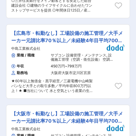
◎三井住友銀行をメイン顧客とする安定した総合
タワー、日本武道館、あべのハルカス、東京ミッ
の打ち合わせなどの延長線で新たな工事受注を頂
建設会社 ◎建物のライフサイクルに合わせたワン
ドタウン、東京ドーム、大阪ドーム他多数 ■就業
くスタイルです)。施工管理経験があれは当社の業
ストップサービスを提供 ◎年間休日125日／産
環境 ・働き方の意識改革が進み、4週8休の徹底
務も2〜3か月で慣れて頂けます。 ■施工実績：
休・育休取得実績も多数 ■職務内容： 三井住友
を行っています。19時にはほとんどの社員が現場
・スギ薬局を中心に数多くの施工実績がございま
銀行をメイン顧客とし、銀行の内装改修などの専
を出ています。長期休暇（GWに10日間など）、
す。これらの実績が高く評価され、現在も継続的
門性の高い案件を扱っている当社で、店舗や商業
有給取得平均12日とお休みもしっかり取得してい
な受注があり、安定した業績を出せています。 変
施設、オフィスビル、公共施設などの機械設備設
ます。 ・平均年齢44歳。若手からベテランまで
【広島市・転勤なし】工場設備の施工管理／大手メ
更の範囲：会社の定める業務
計業務をお任せします。 ■職務詳細： 当社の設
幅広い方が活躍中！ └再雇用制度有で長期就業が
計の特徴として、銀行の案件の場合は他の建物よ
ーカー元請比率70％以上／未経験4年目平均700万
可能な体制です！ ・平均勤続年数18.9年、福利厚
りも堅牢なセキュリティが求められ、壁に特殊な
生が充実しています。 ・勤怠管理：パソコンのロ
円
中島工業株式会社
防犯仕様を取り入れるなど専門性の高い案件があ
グと勤務通知システムが連動。サービス残業は一
ります。また、ネットバンキングやキャッシュレ
業種 / 職種
サブコン 設備管理・メンテナンス
,
設
切なく、PC強制終了ソフトを導入しています。
ス化が進む現在、銀行の店舗も従来型から変容
備施工管理（空調・衛生設備） 空調・
・残業削減：「竹中新生産システム」と称し、働
し、じっくり相談できるサロン風の内装が増える
衛生設備
き方改革に向けた各種取組を行っています。4D
年収
450万円
~
799万円
など時代に応じた設計を、お客様のニーズやご提
シミュレーションを活用した施工計画・BIM活
勤務地
大阪府大阪市淀川区宮原
案を合わせたあなたならではの設計を行うことが
用・現地工数削減のオフサイト化の推進・ロボッ
できます。 ■当社の強み： 案件の100%が元請け
トや建設機械など最先端技術の活用にて現場での
★60年以上無借金・黒字経営／三菱電機や山崎製
としての立場で受注できておりますので、顧客へ
作業工数の削減に取り組んでいます。 ■転勤発生
パンなど大手との取引多数／平均年収800万円以
の提案から携われたり、企画・構想段階からご相
時のフォロー制度 自宅から離れた場所で勤務する
上！★ ■当社について 水と空気という産業の生
談を頂くこともございます。また、銀行系のゼネ
社員に最大限の支援を用意しています。 ・別居滞
命線を守り、工場の設備工事を行う、創業100年
コンの為、案件・業績は安定しており、給与水準
在手当（3.6万／月※別居を選した場合） ・帰宅
を超える工場設備エンジニアリング企業です！ 主
も高いです。働き方改革施行に向け社員同士サポ
手当（赴任先〜自宅迄の旅費×3回×1.2に相当する
に、食品（日清食品/明治）、電気（三菱電機）、
ートしあう体制が作られており、残業削減に努め
金額が毎月定額で支給されます） ・育児・介護等
半導体（TSMC/東京エレクトロン）など日本を代
ています。定着率も高く、平均勤続年数も10年以
【大阪市・転勤なし】工場設備の施工管理／大手メ
のご事情により、転勤免除制度が適用できます。
表する大手メーカー様から直接の工事のご依頼い
上の働きやすさが自慢です。 ■配属先情報： 設
（例：お子様が中学生に上がる迄、2人目以降も
ただき、最初から最後までプロジェクトの中心に
ーカー元請比率70％以上／未経験4年目平均700万
備部 ◎当社では幅広く設計に関われるポジション
適用可） 変更の範囲：会社の定める業務
立ち、「どうつくるか」「どう動かし続けるか」
がございます。そのためご自身のご希望やご経験
円
中島工業株式会社
を考え、大手工場の「水・空気・電気」の設備設
に応じて業務をお任せしたいと考えております。
計、工程管理、メンテナンスを一気通貫でサービ
業種 / 職種
サブコン 設備管理・メンテナンス
,
設