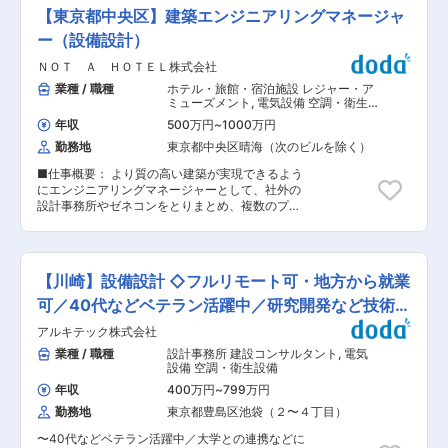
らに、設計に加えて各種シミュレーションや研究
勤について 阪神高速道路は関西圏のみの都市高速
【東京都中央区】建築エンジニアリングマネージャ
開発、技術コンサルティングなどにも対応してお
道路となりますため、転居を伴う転勤はありませ
り、ご自身のスキルや志向に応じて業務範囲を広
ー（設備設計）
ん。 ◎残業時間について 時間外勤務手当実績支
げることが可能です。 ■業務内容 戸建・マンシ
給：平均23時間/月(2024年度実績) ◎有給休暇に
ＮＯＴ Ａ ＨＯＴＥＬ株式会社
ョン・店舗ビル・事務所ビルなど、幅広い物件を
ついて 有給休暇が取得しやすい環境です。取得に
建築構造を問わず請け負っています。新築の設計
業種 / 職種
ホテル・旅館・宿泊施設 レジャー・ア
対してネガティブな雰囲気もなくご家庭の事情な
が全体の8割、監理まで行うものが全体の2割程
ミューズメント
,
電気設備 空調・衛生
どでも無理なくお休みいただけます。 年次有給休
度。監理業務はスキルに応じてお任せしますが、
設備
暇20日(2024年度平均取得実績16.4日)/夏期休暇7
年収
500万円
~
1000万円
設計した建物が図面通りにつくられているか、ポ
日(2024年度平均取得実績7日) 【組織構成】 建築
勤務地
東京都中央区晴海（次のビルを除く）
イントごとにチェックを行う役割です。 ◆鉄骨
設計積算部門には10名の社員が在籍しており、
造：マンション・店舗・オフィス・工場・倉庫
20代は3名、30代は3名、40代は1名、50代は2
■仕事概要： より質の高い建築が実現できるよう
◆RC造：マンション・店舗 ◆木造：戸建・アパ
名、60代は1名となります。 変更の範囲：会社の
にエンジニアリングマネージャーとして、社外の
ート ◎マンションでは10〜15階建ての中高層物件
定める業務
設計事務所やゼネコンをとりまとめ、複数のプロ
にも携わることがあり、ダイナミックな設計に挑
ジェクトにおける工程、品質、コスト、発注を管
めます。 ◎構造の種類・物件用途ともに多岐に渡
理していただきます。 ・電気設備、機械設備、ス
るため、実践的なスキルを磨ける環境です ■業務
マートハウス設備、ネットワーク設備等の設計デ
の特徴 ・意匠設計をもとに、構造計画・構造図を
ィレクション ・社内スマートハウスエンジニアと
作成 ・慣れてくれば、4〜5案件を並行し、年間
【川崎】設備設計 ◇フルリモート可・地方から就業
領域を横断して協働し、実装と開発へのフィード
7〜8案件を担当 ・設計期間は1〜2カ月が目安
バック ・多様な発注方式を視野に入れつつ、工事
可／40代などベテラン活躍中／研究開発など技術力
で、監理業務を含めると半年〜9カ月 ■事例 一般
が円滑に遂行されるように現場の監理を行い、コ
住宅や商業ビルから、国際イベントのパビリオ
◎
アルキテック株式会社
ンストラクションマネジメントの指揮 ・成果を導
ン、重要文化財の改修まで、幅広いプロジェクト
くためにリーダーシップを発揮して弊社プロジェ
業種 / 職種
設計事務所 建設コンサルタント
,
電気
に携われる環境があります。経験を重ねれば、社
クト全体を包括的にマネジメント ・新規案件のデ
設備 空調・衛生設備
会に誇れるような建築物を手がけるチャンスもあ
ューデリジェンスや法チェックを行い、申請や許
ります。 ■働きやすい環境： ・経験をつみ、業
年収
400万円
~
799万円
認可の業務をとりまとめ ・NOT A HOTEL設備設
務に慣れてきたらフルリモート勤務も可能 ・実働
勤務地
東京都豊島区池袋（２〜４丁目）
計デザインコードを構築し、実装のためのマネジ
7.5時間、残業平均10〜20時間 ・フルタイムの社
メント業務 ■設備設計の重要性： 私たちはNOT
員だけでなく、子育てや介護などで時間的に制約
〜40代などベテラン活躍中／大学との連携などに
A HOTELを通して、デザインも設備も一切妥協す