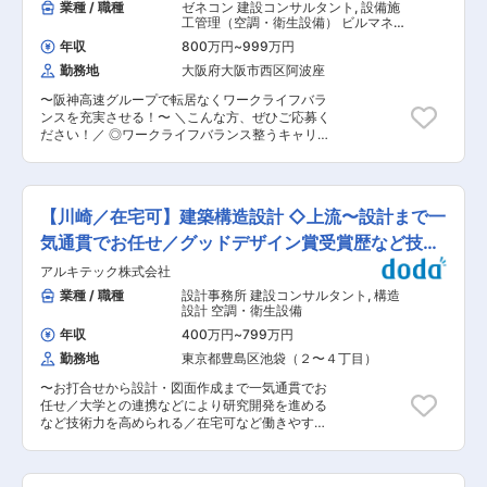
業種 / 職種
ゼネコン 建設コンサルタント
,
設備施
工管理（空調・衛生設備） ビルマネジ
メント（商業施設・店舗・オフィス）
年収
800万円
~
999万円
空調・衛生設備
勤務地
大阪府大阪市西区阿波座
〜阪神高速グループで転居なくワークライフバラ
ンスを充実させる！〜 ＼こんな方、ぜひご応募く
ださい！／ ◎ワークライフバランス整うキャリア
を求める方！ ◎関西の基幹インフラに携わる！安
定企業で転勤なしのキャリアに！ 【職務内容】
・高速道路機械設備の保全工事に関連した企画、
検討、調査、設計、積算、資産管理業務の実施 ・
【川崎／在宅可】建築構造設計 ◇上流〜設計まで一
積算システムや台帳システムなどのシステムに関
する開発、改良検討、改修、運用管理業務 ・受発
気通貫でお任せ／グッドデザイン賞受賞歴など技術
注業務の契約に関する手続き一式 【当社の特徴】
力◎
アルキテック株式会社
・当社は、阪神高速グループの一員として、主と
して高速道路に係るコンサルティングを行う会社
業種 / 職種
設計事務所 建設コンサルタント
,
構造
として、2009年4月に設立。 ・阪神高速道路の
設計 空調・衛生設備
土木構造物や施設（電気通信設備、機械設備、建
年収
400万円
~
799万円
築物）に係る設計・積算、交通渋滞や交通安全等
勤務地
東京都豊島区池袋（２〜４丁目）
に係る交通分析・施策提案、グループの業務支援
系システムに係る開発・運用管理、施工管理技術
〜お打合せから設計・図面作成まで一気通貫でお
支援など、ハード・ソフト両面の多岐にわたるコ
任せ／大学との連携などにより研究開発を進める
ンサルティング業務を行っています。 ・高速道路
など技術力を高められる／在宅可など働きやすさ
に係るコンサルティング事業で培った技術・ノウ
◎〜 当社では、新築物件を中心に、戸建・マンシ
ハウを蓄積・継承しつつ、社員一人ひとりが創造
ョン・店舗ビル・事務所ビルなど、構造を問わず
性を発揮し、社会に貢献する強靭な技術者集団を
多彩な建築物の構造設計を担当いただきます。さ
目指して、日々進化し続けます。 【働き方】 ◎転