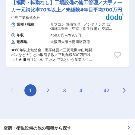
から施工管理まで一気通貫で取り組んでいただく
【福岡・転勤なし】工場設備の施工管理／大手メー
身の考えを反映した施工管理ができる自由度があ
表する大手メーカー様から直接の工事のご依頼い
ことになります！ ※複雑な設計については、設計
り、その実績に基づいた給与査定をしているた
ただき、最初から最後までプロジェクトの中心に
カー元請比率70％以上／未経験4年目平均700万円
部門へ依頼するためCAD経験不問 一気通貫で顧
め、年次に関係なく1000万円以上を目指せる環
立ち、「どうつくるか」「どう動かし続けるか」
客と一緒に考えながら取り組んでいただくため、
中島工業株式会社
境がございます！ 変更の範囲：会社の定める業務
を考え、大手工場の「水・空気・電気」の設備設
裁量と自由度が高く、自分の考えを反映させなが
計、工程管理、メンテナンスを一気通貫でサービ
業種 / 職種
サブコン 設備管理・メンテナンス
,
設
ら顧客提案や施工管理をしたい方はやりがいを感
スを提供しております！ ■お任せすること 既存
備施工管理（空調・衛生設備） 空調・
じていただきやすいです！ ■入社後 1〜3か月間
顧客に対して給排水設備・空調設備の新築・改
衛生設備
は、営業所の教育担当の現場に同席をいただきな
年収
450万円
~
799万円
修・メンテナンスなどの案件を企画から施工管理
がら、当社の業務内容について理解を深めていた
勤務地
大阪府大阪市淀川区宮原
まで一貫して担当していただきます！ 「お客様と
だき、独り立ちできるようにサポートをさせてい
直接やり取りしながら提案し最後まで関わりた
ただいております！ ＼当社で働く魅力♪／ （1）
★60年以上無借金・黒字経営／三菱電機や山崎製
い」「元請企業でより大きな裁量を持ちたい」方
ライフプランに併せた働き方を実現できる！ 原則
パンなど大手との取引多数／平均年収800万円以
へおすすめです！ 《具体的には…》 担当してる既
転勤はございません！出張も年平均1回ありませ
上！★ ■当社について 水と空気という産業の生
存顧客に対して、ヒアリング(納期・希望設備・予
ん。フレックスタイム制とリモートワークの導入
命線を守り、工場の設備工事を行う、創業100年
算などのニーズを聞き提案)⇒設計⇒積算⇒施工管
もしているため、ライフプランに併せた働き方が
を超える工場設備エンジニアリング企業です！ 主
理を担当いただきますので、給排水設備・空調設
可能です！ （2）自由度の高い業務と高い報酬形
に、食品（日清食品/明治）、電気（三菱電機）、
備の新築・改修・メンテナンスなどの案件を企画
態！ 提案〜施工まで一気通貫スタイルなので、自
半導体（TSMC/東京エレクトロン）など日本を代
から施工管理まで一気通貫で取り組んでいただく
身の考えを反映した施工管理ができる自由度があ
表する大手メーカー様から直接の工事のご依頼い
ことになります！ ※複雑な設計については、設計
り、その実績に基づいた給与査定をしているた
ただき、最初から最後までプロジェクトの中心に
1
2
3
4
...
42
部門へ依頼するためCAD経験不問 一気通貫で顧
め、年次に関係なく1000万円以上を目指せる環
Previous Page
Next
立ち、「どうつくるか」「どう動かし続けるか」
客と一緒に考えながら取り組んでいただくため、
境がございます！ 変更の範囲：会社の定める業務
を考え、大手工場の「水・空気・電気」の設備設
裁量と自由度が高く、自分の考えを反映させなが
計、工程管理、メンテナンスを一気通貫でサービ
ら顧客提案や施工管理をしたい方はやりがいを感
スを提供しております！ ■お任せすること 既存
じていただきやすいです！ ■入社後 1〜3か月間
顧客に対して給排水設備・空調設備の新築・改
は、営業所の教育担当の現場に同席をいただきな
修・メンテナンスなどの案件を企画から施工管理
がら、当社の業務内容について理解を深めていた
まで一貫して担当していただきます！ 「お客様と
だき、独り立ちできるようにサポートをさせてい
直接やり取りしながら提案し最後まで関わりた
空調・衛生設備の他の職種から探す
ただいております！ ＼当社で働く魅力♪／ （1）
い」「元請企業でより大きな裁量を持ちたい」方
ライフプランに併せた働き方を実現できる！ 原則