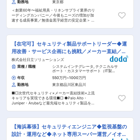
勤務地
東京都
マネジメント支援 ■プロジェクト事例 ・官公庁/
国のインフラ事業のセキュリティガイドライン策
＜創業60年〜福祉用具・リネンサプライ業界のリ
定・運用支援 ・金融/ウイルス対策ソフト導入計
ーディングカンパニー／今後もニーズの増加が加
画の策定支援 ・通信/国際競技大会におけるサイ
速する成長事業／無借金黒字経営の安定企業＞ ■
バーセキュリティアドバイザリー ・金融/セキュ
業務内容 デジタル本部コーポレートIT課に所属
リティグランドデザイン策定 ・消費財/情報セキ
し、ヤマシタグループ全体の情報セキュリティマ
ュリティガイドラインの策定 ・小売り/店舗の情
ネジメントを統括するポジションです。セキュリ
報セキュリティ・リスク管理の体制構築支援 ・自
ティポリシーの策定からゼロトラスト環境の設
動車/セキュリティ認証プロセス改善支援 ■入社
【在宅可】セキュリティ製品サポートリーダー◆運
計、AI基盤のセキュリティ確保まで、経営に近い
後フォロー制度 ＜入社後＞ ・1週間〜1か月の座
立場で幅広く担っていただきます。他部門やチー
用改善・サービス企画にも挑戦／メーカー直結／最
学（IT研修やビジネス研修等幅広く） ・2週間〜
ムとも連携しながら、守りと攻めの両面からセキ
3か月のOJT ＜案件アサイン前＞ 自身のビジョン
先端技術
株式会社日立ソリューションズ
ュリティ体制を築いていただきたいです。 ■業務
にマッチした案件アサインができるよう、面談と
詳細 ・情報セキュリティマネジメントの統括
業種 / 職種
システムインテグレータ
,
テクニカルサ
振り返りを繰り返しPDCAを回します。 ［HR担
（ISO 27001認証の維持・運用、リスク評価、ポ
ポート・カスタマーサポート（IT製
当とのキャリア面談→チームのリーダーへのイン
リシーの策定・更新） ・ゼロトラストネットワー
品） セキュリティコンサルタント・ア
タビュー→案件確定→振り返り→HR担当とのキャ
年収
550万円
~
1000万円
ナリスト
クやAI基盤を含む次世代インフラにおけるセキュ
リア面談…］ ■キャリアパス ◎ワンプール制のメ
勤務地
東京都品川区東品川
リティ設計の推進 ・人・モノ・プロセス・技術の
リット ・キャリアの幅が広がる ・汎用的なスキ
観点からのリスク評価と改善策の実行 ・AI利用に
ルがつく ・豊富な経験で知見が広がりマルチに活
■□次世代セキュリティ×メーカー直結技術×上流
伴うプライバシー・倫理リスクへの対応 ・インシ
躍できる ◎導入背景 「幅広い業界の知見×本質的
キャリアを実現できる環境■□ ●Palo Alto・
デント対応フローの構築、BCP/DR訓練の実施 ・
な能力」をつけられるように、社員一人一人のた
Juniper・Arubaなど最先端セキュリティ製品を担
DLPや暗号化等のセキュリティ技術の選定と運用
め今後のキャリアのため、クライアントへの価値
当 ●サポートに留まらず運用設計や改善企画など
・社内教育・訓練の企画と実施 ・サプライヤ管理
発揮のための制度 変更の範囲：会社の定める業務
上流工程にも挑戦可能 ●SASE・ZTNA・AIセキ
および法規制対応の推進 ■ワークスタイル ・ハ
ュリティなど成長市場の技術に携われる ●メーカ
イブリッド勤務：プロジェクトの状況によって調
ー認定資格取得支援など充実した育成環境 ●テレ
整し、リモート中心で働くメンバーも在籍 ・休
【海浜幕張】セキュリティエンジニア◆監視基盤の
ワーク中心のハイブリッドワークを実現 ■業務概
暇・ライフサポート：有給休暇や特別休暇を柔軟
要： 海外製ネットワークセキュリティ製品のテク
設計・運用など◆ネット専用スーパー運営／イオン
に取得でき、育児・介護などライフステージに応
ニカルサポートを担当いただきます。問い合わせ