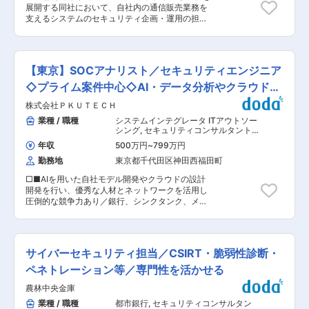
経営戦略に基づいた新たなシステムプラットフォ
やすいので、仕事とプライベートの両方とも充実
展開する同社において、自社内の通信販売業務を
ーム（ハードウェア/ソフトウェア/クラウドサー
する環境です。 ■福利厚生： 家賃補助や家族手
支えるシステムのセキュリティ企画・運用の担当
ビス）の企画、技術方針の策定、情報の蓄積/還元
当、寮・社宅制度など福利厚生が充実していま
者をお任せします。 ■業務内容： セキュリティ
・サイバーセキュリティ対策に関する方針策定、
す。 また、当社敷地内に体育館、ジム、野球場、
に関する、アプリ方式・ネットワーク・サーバな
企画/導入/技術支援、情報収集/還元 ・CSIRT事務
サッカー場、テニスコート、天然温泉といった設
どのセキュリティ部分の企画・設計・構築・予算
局の運営、窓口業務、有事対応、セキュリティ教
備も充実しています。 変更の範囲：会社の定める
管理等プロジェクトや運用をご担当頂きます。ま
育/訓練等の実施 ・上記案件に関わるマネジメン
【東京】SOCアナリスト／セキュリティエンジニア
業務
た、社内システム全体のセキュリティに関する、
ト全般、ベンダーコントロール、ユーザサポー
プランニング・分析・設計・構築・費用管理な
◇プライム案件中心◇AI・データ分析やクラウド技
ト、グループ企業展開 ※担当業務はご経験に応じ
ど、自社内全体のソリューションについても担当
て決定致します。 ■働き方： ・残業時間は月20
術◎
株式会社ＰＫＵＴＥＣＨ
頂きます。 ※将来的には組織変更により、セキュ
時間程度。健康経営優良法人にも8年連続で認定
リティ企画・運用担当業務以外の業務（プロジェ
業種 / 職種
システムインテグレータ ITアウトソー
されており、働きやすい環境が整っています。 ・
クト・運用他）を担当頂く可能性もございます。
シング
,
セキュリティコンサルタント・
全社的にもリモートワークを推奨しております。
■部署の特徴： IT本部は全体で約70名程度。協力
アナリスト セキュリティエンジニア
フレックス/フルリモート等昨今の社会情勢の変化
年収
500万円
~
799万円
（脆弱性診断・ネットワークセキュリ
会社社員は150名程度が在籍しております。 ■同
に応じた働き方が可能です。 変更の範囲：会社の
ティ）
勤務地
東京都千代田区神田西福田町
社の特徴・社風： ・全部署で、プロセスと成果を
定める業務
重視しています。 ・女性が多く活躍している当社
□■AIを用いた自社モデル開発やクラウドの設計
では、女性が全社員の約6割を占めており、女性
開発を行い、優秀な人材とネットワークを活用し
管理職も多数在籍しています。年齢／性別に関わ
圧倒的な競争力あり／銀行、シンクタンク、メー
らず公平なチャンスがあり、産休／育休後もほぼ
カー等の日本を代表する大手顧客に対して事業を
全ての方が仕事に復帰しています。 ■歓迎条件補
展開■□ ■業務内容： 〜プライム案件の拡大に伴
足： 下記の必要業務経験と併せて、以下の経験・
う増員〜 多種多様な業界・業種のお客様向けに、
スキルをお持ちの方は歓迎いたします。
情報セキュリティ分野のSOCアナリストとして、
Windows2003/2012/2015他、Linux、UNIXなど
サイバーセキュリティ担当／CSIRT・脆弱性診断・
サイバー脅威の監視・分析・対応を行います。セ
のOS、ミドル ウェアの設計・構築経験／ネッ
キュリティインシデントの早期発見と対応を通じ
ペネトレーション等／専門性を活かせる
トワーク・サーバ（オンプレミス、クラウド）設
て、企業の重要なシステムを守る最前線のミッシ
計、構築、運用／ネットワーク/サーバ仮想化、ロ
農林中央金庫
ョンを担っていただきます。 ■具体的には：
ードバランス、不可分散処理 変更の範囲：会社の
◇SIEMツールを用いたアラート監視・解析 ◇セ
業種 / 職種
都市銀行
,
セキュリティコンサルタン
定める業務