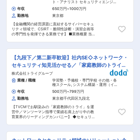
キュリティインシデント発生時の初期対応、原因
ト・アナリスト セキュリティエンジニ
特定、エスカレーション ◇最新の脅威情報の調査
ア（脆弱性診断・ネットワークセキュ
年収
650万円
~
1000万円
リティ）
と、お客様への対策提案 ◇お客様向けにインシデ
勤務地
東京都
ント対応の報告書作成・支援 ◇24時間365日の
セキュリティ監視サービスおよびアラート対応 ◇
【金融機関の経営課題に直結するサイバーセキュ
インシデント対応計画策定の支援や脅威情報レポ
リティ領域で、CSIRT・脆弱性診断・演習企画等
ート作成 ■当社の魅力： ◇MRI共同研究による最
の専門性を発揮できる業務です】 ■業務概要 当
先端の生成AIの開発◎ ◇様々なローコードソリュ
社IT統括部にて、農林中央金庫およびJAバンクの
ーションにて、業務可視化・業務効率化を促進
全国規模システムを対象としたサイバーセキュリ
し、新しい価値を創造します（PEGA・
ティ関連業務を担当いただきます。サイバーセキ
Appian）。 ◇日本を代表する多くの企業をお客
ュリティリスク管理の枠組み整備から、施策の企
様とし、最先端ITの取り組みを元にDX推進支援を
【九段下／第二新卒歓迎】社内SE◇ネットワーク・
画・導入・運用、脆弱性診断・ペネトレーション
積極的に行っています。 ◇実力主義・社員一丸と
テスト、サイバー攻撃演習の企画・運営まで幅広
セキュリティ知見活かせる／「家庭教師のトライ」
なり、皆で成長を目指しています。 ■当社の特
い業務に携わります。事業戦略に即したITインフ
徴： ◇大企業の要職出身者が多数当社幹部へ
運営
株式会社トライグループ
ラの進化と業務効率化を支えるため、システム部
JOIN ◇スピード感のある経営判断 ◇Drを中心と
門やユーザー部門、外部ベンダーと連携しながら
業種 / 職種
学習塾・予備校・専門学校 その他・各
したAIモデル開発集団 ■事業内容／技術分野：
プロジェクトを推進いただきます。 ■業務詳細
種スクール
,
システム構築・運用（イン
◇ITソリューション開発：金融系、産業系、社会
・サイバーセキュリティリスク管理体制の構築と
フラ担当） セキュリティコンサルタン
基盤通信キャリア系、官公庁政府系などの各種業
年収
500万円
~
799万円
ト・アナリスト
運用 ・CSIRTの一員としてインシデント対応、脆
界のシステム開発実績があり、上流工程から運用
勤務地
東京都千代田区九段北
弱性管理、対応手順の整備 ・サードパーティベン
保守、サービス、さらにネットワーク、インフラ
ダーと協力した脆弱性診断やペネトレーションテ
構築、セキュリティサービスの提供をしていま
【TVCMでお馴染みの「家庭教師のトライ」を運
ストの実施 ・新技術や新サービス導入時のセキュ
す。 ◇最先端の技術開発：AI、IoT、セキュリテ
営中／マンツーマン指導で業績右肩上がり中の教
リティコンサルテーション ・サイバー攻撃演習の
ィ、BPM／ローコードなど最先端の技術の活用に
育業界のリーディングカンパニー】 ◆セキュリテ
企画運営、セキュリティ啓発活動・社内研修の企
積極的に取り組んでいます（PEGA、Appianな
ィ領域 ・複数のベンダーからの見積もり、製品評
画推進 ・業務ローテーションでIT関連の他業務や
ど）。 ◇AI等の自社モデルサービスを研究開発
価、提案内容比較検討を実施し、最適なベンダー
リスク管理業務にも参画 ■扱うサービス 金融系
し、また数多くのデータ分析を実施しています。
の選定 ・プロジェクトの進捗管理、課題管理、リ
の基幹システムや新規パッケージ導入案件におけ
変更の範囲：会社の定める業務
スク管理など、プロジェクトマネジメント全般 ・
るセキュリティ施策全般 ■組織構成 少数精鋭の