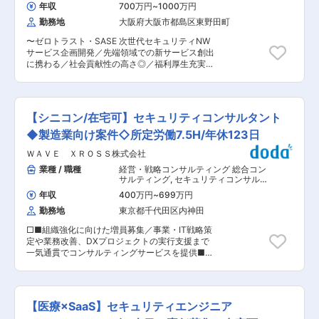
する業務を対応いただきます。 特にセキュリティ
ラ） セキュリティコンサルタント・ア
れ： まずは業務経験を積み、ITリスクマネジメン
年収
700万円
~
1000万円
ナリスト
施策の企画、実行をご担当いただくことを期待し
トユニットのユニット長をお任せできるようにな
勤務地
大阪府大阪市都島区東野田町
ています。 なおパートナー企業の約20名と協業
ることを期待しています。 少数精鋭のユニットと
しております。 ・SOCやCSIRTとの連携による
して、主に外部のベンダーとの連携により、属人
〜ゼロトラスト・SASE 次世代セキュリティNW
インシデント対応 ・お客様グループ共通のセキュ
化しないで運用できるユニットを目指していま
サービス企画開発／先端領域での新サービス創出
リティポリシー・ガイドラインの整備と運用支援
す。 今後発生するプロジェクトにおいても、社内
に携わる／社会貢献性の高さ◎／福利厚生充実／
・お客様グループ会社へのセキュリティ教育、啓
外の他部門との連携を強く持ちプロジェクトを遂
在宅勤務OK〜 ■業務概要： 企業・自治体ネット
発活動の企画・実施 ■ポジション魅力： ・当社
行していただくことを期待しています。 ■業務の
ワークを取り巻く環境が、クラウド活用や働き方
の事業競争力を高めるため、三菱電機をはじめ三
魅力： 現在、自社に適したセキュリティルールを
の多様化により大きく変化する中、ゼロトラスト
菱電機グループ各企業群のバックアップ体制は万
デザインするプロジェクトを進めているため、
／SASEを中心とした次世代ネットワークセキュ
全。 特に、先端技術開発においては、世界に拠点
【シニコン/在宅可】セキュリティコンサルタント
「０」から「１」を作っていく過程でアイデアや
リティサービスの企画・開発をリードするポジシ
を置くグローバルな三菱電機の研究所と共同して
意見を反映させやすく、やりがいのあるフェーズ
ョンです。従来のVPN中心モデルから脱却し、よ
◆製造業向け案件◇所定労働7.5H/年休123日
取り組むなど、三菱電機グループならではのアラ
です。 変更の範囲：会社の定める業務
り安全で柔軟なネットワークサービスを提供する
イアンスが整えられています。 当社は、これらを
ＷＡＶＥ ＸＲＯＳＳ株式会社
ため、市場ニーズの把握からサービス設計、提供
総合的に活かしながら、新しい情報化社会を企画
までを一貫して担っていただきます。 ■ポストの
業種 / 職種
経営・戦略コンサルティング 総合コン
提案していきます。 ・国内外に拠点を持つグルー
魅力： （1）本ポジションでは、ゼロトラスト／
サルティング
,
セキュリティコンサルタ
プ会社がお客様のため、英語を活用した業務にも
SASEといった注目度の高い先端領域で、新たな
ント・アナリスト リスクコンサルタン
関わることが可能です。 ・コーポレートセキュリ
年収
400万円
~
699万円
ト
ネットワークセキュリティサービスの創出に直接
ティ、ガバナンスなどをリードいただくポジショ
勤務地
東京都千代田区内神田
関与できます。 （2）企画から設計、リリース、
ンです。セキュリティエンジニアとしてプロフェ
販売戦略まで裁量を持ってリードできるため、部
ッショナルにキャリアを築くことが出来ます。 ■
□■組織強化に向けた増員募集／事業・IT戦略策
分的な担当ではなく「サービスを作り上げた実
就業環境： ・平均残業時間：20〜30時間(※水曜
定や業務改善、DXプロジェクトの実行支援まで
感」を得られる点が魅力です。（3）社会的影響
日はノー残業デイ) ・在宅勤務：週2〜3日程度※
一気通貫でコンサルティングサービスを提供■□
力の大きい企業・自治体向けサービスを通じて、
お客様体制による ・コアタイムなしフレックス
■配属先について： ◎セキュリティコンサルティ
次世代ネットワークの標準づくりに挑戦できま
制：個人の都合に応じて柔軟に活用しております
ング事業部：20名程度在籍 日系製造業を中心に
す。 ■業務詳細： ・ゼロトラスト／SASEを中心
変更の範囲：会社の定める業務
大企業の顧客向け支援を多く行っており、重要な
とした次世代ネットワークセキュリティサービス
経営課題の一つである情報セキュリティリスクへ
の企画・立案 ・市場動向・顧客課題を踏まえた価
【医療×SaaS】セキュリティエンジニア
の対応を通じ、顧客のビジネスの発展に寄与して
値あるサービス要件の策定 ・多部門を巻き込み、