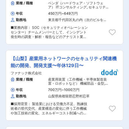
活動（リニューアルおよびアップセル／クロスセ
業種 / 職種
ベンダ（ハードウェア・ソフトウェ
ープを対象としガバナンス構築を進めています。
ル） ・新規アカウントの開拓 【想定プロジェク
ア） ITコンサルティング
,
セキュリテ
部長が全体のセキュリティ戦略を描きベンダーと
ト】 1. セキュリティアセスメントおよびロード
ィコンサルタント・アナリスト セキュ
の協業もしつつもメンバーで運用しつつあるフェ
年収
450万円
~
649万円
リティエンジニア（脆弱性診断・ネッ
マップ策定支援 2. セキュリティポリシー策定支
ーズとなります。 本ポジションでは、部長と課長
トワークセキュリティ）
勤務地
東京都千代田区丸の内（次のビルを除
援 3. セキュリティ教育実行支援 4. セキュリ
の間に入っていただくことを想定しており、セキ
く）
ティCSIRT構築支援 5. セキュリティソリューシ
ュリティ戦略のさらなる構築の検討やチームのマ
■業務内容： SOC（セキュリティオペレーション
ョン導入・運用支援 6. セキュリティプロジェク
ネジメントを期待しています。 入社後まずは国内
センター）チームメンバーとして、インシデント
トPMO 【プロジェクト体制】 すべてのプロジェ
PJTが主となりますが、将来的には海外のキユー
発生時の調査・解析・報告などのアナリスト業務
クトにおいて必ず複数名でチームを編成し、顧客
ピーグループも含めた海外セキュリティ構築にも
を行っていただきます。 ※SOC（Security
の課題解決に取り組みます。 単独でプロジェクト
携わっていただくことも期待しています（※英語
Operation Center）とは…24時間365日体制で情
に参画することはなく、プロジェクトマネージャ
力は翻訳等を活用するため尚可）。 ■働き方 ・
報セキュリティチームがサイバーセキュリティイ
ーや既存社員のサポートのもとで業務を遂行して
仙川キユーポートへの出社や、必要に応じキユー
ンシデントを監視、検出、分析して的確なアドバ
いただきます。 ■入社後の流れ： 入社後は既存
【山梨】産業用ネットワークのセキュリティ関連機
ピー渋谷本社へ出社となる場合もあります。 ※週
イスを提供する専門組織 ■具体的な業務内容：
社員のサポートのもと案件に参画。OJTに加え、
2回まで在宅勤務可 ・コアタイム無しのフレック
・ネットワーク監視 ・セキュリティログの検出お
能の開発、開発支援〜年休129日〜
未経験者向けのコンサル業界・デリバリー研修を
スタイム制 変更の範囲：会社の定める業務
よび分析 ・インシデント対応における対応策の検
役職問わず実施します。立ち上がりまで伴走し、
ファナック株式会社
討 ・インシデント発生時の影響範囲の特定 ・サ
1on1を通じて成長・キャリアも継続的に支援しま
イバー攻撃を阻止するためのセキュリティ対策の
業種 / 職種
産業用装置（工作機械・半導体製造装
す。 ■キャリアパス ・入社後はコンサル業界や
立案 ■主な想定参画プロジェクト： 国内大手企
置・ロボットなど） 機械部品・金型
,
デリバリ関連の個別研修を役職問わず実施し早期
業のSOC（都内）チームにSOCアナリストとして
セキュリティコンサルタント・アナリ
成果を支援します ・IT・ビジネス両面でのコンサ
年収
700万円
~
1000万円
スト セキュリティエンジニア（脆弱性
常駐いただきます。（一部在宅あり）当社からは
ルティング経験を積み、スペシャリスト／ジェネ
診断・ネットワークセキュリティ）
勤務地
山梨県南都留郡忍野村忍草
5名のメンバーが所属しており、不明点は常に質
ラリストいずれのキャリア形成も可能。社内ベン
問できる環境で最新の攻撃手法や技術を学ぶこと
チャー制度を活用し、新規事業への挑戦もできま
■採用背景： 製造業における労働力不足、熟練技
ができる環境です。 ■この仕事で実現できるこ
す。 ■働き方 コンサル経験の長い幹部層が多
術者の世代交代、産業構造の変化に伴う工作機械
と： ・ネットワークの監視業務のみではなくログ
く、長期就業できる会社を作りたいという思いか
や加工技術の変化、エネルギーコスト削減への強
分析からデータアナリストとしての知見を得るこ
ら、WLBを整えて就業可能です。 ・年休123日、
い要求など工作機械をとりまく環境が今まで以上
とができる ・セキュリティのスペシャリストとし
土日祝休み ・所定労働7.5H、残業全社平均25時
に大きく変化しようとしています。 そんな変化に
て専門性を高めることができる ・ネットワーク運
間程度 ・コーヒーメーカーや、炭酸飲料などフリ
対応するため、プラットフォームを一新して開発
用業務からセキュリティのスペシャリストとして