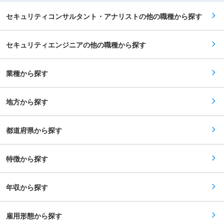
施していただきながら内部監査室の高度化に寄与
していただくことをミッションとしています。 ■
セキュリティコンサルタント・アナリストの他の職種から探す
期待する役割： 内部監査メンバーとして各種監査
活動におけるご活躍を期待します。 ■配属先：
内部監査室 現在、内部監査室は室長1名・メンバ
セキュリティエンジニアの他の職種から探す
ー1名の計2名で構成されており、3人目のメンバ
ーとしてご参画いただきます。また、今後さらな
る業務・組織の拡大を想定しております。 ■当社
について： 「『はたらく』を通じて人生の可能性
業種から探す
を広げるインフラをつくる」をミッションに、ワ
ーカーの「働きたい時間」と企業の「働いて欲し
い時間」をマッチングするサービスを運営。ユー
地方から探す
ザー数は1,000万人超／導入企業は15万社を突破
しております。
都道府県から探す
特徴から探す
年収から探す
雇用形態から探す