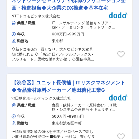
ネットワークセキュリティ領域のソリューション企
ベンダーとの契約管理、進捗管理、品質管理、コ
専門チームで業界経験10年以上の社員が在籍し、
スト管理 ・SI 確認リストのチェック：新規シス
画・推進担当◆大企業のDX推進◆基本在宅
手厚いフォロー体制のもとで業務を遂行していま
テム・サービス企画・導入時のセキュリティアセ
す。 ■業務の魅力 経営リスクの最前線で専門性
NTTドコモビジネス株式会社
スメントを実施 ・現行運用の支援（メール訓練、
を発揮しながら、幅広いキャリア形成が可能な環
脆弱性管理、取引先セキュリティ対応状況評価な
業種 / 職種
ITコンサルティング 通信キャリア・
境です。 ■教育体制 OJTや経験者によるサポー
ど） ◆ネットワーク領域 ・社内ネットワーク
ISP・データセンター
,
ネットワークエ
トを受けられるため、着実な成長が見込めます。
（LAN/WAN）の設計・構築・運用・保守 ・VPN
ンジニア（設計構築） セキュリティコ
■就業環境 2022年に改装したオフィスでフラッ
年収
600万円
~
999万円
ンサルタント・アナリスト
やリモートアクセス環境の構築・運用および運用
トな組織構成。フレックスタイム制、充実したIT
勤務地
東京都
改善 ・ネットワーク関連のドキュメント作成およ
インフラが整っています。 ■想定されるキャリア
び更新 ・ネットワークに関して社内他部門や外部
パス サイバーセキュリティのプロフェッショナル
◇新ドコモGの一員となり、大きなビジネス変革
ベンダーとの技術的な調整・折衝 ・セキュリティ
としての成長や、マネジメント・他のIT/リスク管
期に携われる ◇「所定1日7.5h×フルフレックス×
対策（アクセス制御、ログ監視、脆弱性対応な
理分野へのステップアップも可能です。 ■企業の
フルリモート」柔軟な働き方が整う ◇通信事業で
ど）の実施 【応募条件】 ◆基礎的なネットワー
特徴/魅力 全国規模の金融グループのIT基盤を支
培った法人顧客とのネットワークが豊富 ■概要
クの知識（TCP/IP） ◆基礎的なクライアント・
え、社会的インパクトの大きい業務を担います。
セキュリティ統合型 NaaS（Network as a
サーバ OS の知識（Windows、Linux、Mac） ◆
変更の範囲：会社の定める業務
Service）を中心としたネットワークソリューシ
開発やインフラなどのエンジニア経験者で、情報
ョンについて、法人のお客さま向けの提案支援を
セキュリティ分野へのキャリアチェンジを図りた
【渋谷区】ユニット長候補｜ITリスクマネジメント
担うポジションです。ネットワークとセキュリテ
い方も大歓 迎です！ ◆第二新卒も歓迎 ■当社に
ィを統合した次世代型サービスを、お客さま環境
◆食品素材原料メーカー／池田糖化工業G
ついて： 1987年創業で「家庭教師のトライ」を
に最適な形で導入できるよう、営業部門や技術部
軸に成長を続け、今や登録教師数は38万人・指導
池田糖化ホールディングス株式会社
門と連携しながら提案活動を推進していただきま
実績は全国120万人まで拡大。名実ともに教育業
す。 ■業務内容： 法人のお客さま（製造業・流
業種 / 職種
食品・飲料メーカー（原料含む）
,
IT戦
界を牽引する存在として、培ったノウハウを生か
通業など）に向けて、ネットワークおよびセキュ
略・システム企画担当 セキュリティコ
しEdTechや生涯学習など幅広く事業展開を行っ
リティ領域を中心としたソリューションの提案・
ンサルタント・アナリスト
ています。 変更の範囲：会社の定める業務
年収
500万円
~
899万円
導入を支援する業務を担当いただきます。 ・ネッ
勤務地
東京都渋谷区本町
トワークソリューションの提案支援：製造業・流
通業など、幅広い法人顧客に対するネットワーク
〜情報漏洩対策の強化を推進／ゼロベースで新し
ソリューションの提案支援 ・トータルソリューシ
い取り組みが可能◎〜 ■概要： 当社は、豊かな食
ョンの導入・構築支援：セキュリティを中心に、