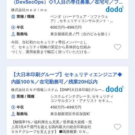
います。 ■業務概要 製造業を中心に、自動車・
（DevSecOps）◇1人目の専任募集／在宅可／フレ
新サービス創出をリードする大規模プロジェクト
エネルギー・化粧品など多様な業界の顧客に対し
推進 ・仕様策定から運用設計、リリースまで一気
ックス
株式会社ｍｅｄｉｍｏ
情報セキュリティ関連の担当プロジェクトの推進
通貫でサービス提供を牽引 ・営業部門と連携し、
（プロジェクトマネージャーやリーダーの指示の
業種 / 職種
ベンダ（ハードウェア・ソフトウェ
サービスの魅力を最大化する販売戦略を企画・推
もと、担当業務を遂行） 【想定プロジェクト】
ア）
,
セキュリティコンサルタント・ア
進 変更の範囲：会社の定める業務
1. セキュリティアセスメントおよびロードマッ
ナリスト セキュリティエンジニア（脆
年収
600万円
~
999万円
弱性診断・ネットワークセキュリテ
プ策定支援 2. セキュリティポリシー策定支援
ィ）
勤務地
東京都港区虎ノ門（次のビルを除く）
3. セキュリティ教育実行支援 4. セキュリテ
ィCSIRT構築支援 5. セキュリティソリューショ
今回、当社初のセキュリティ専任メンバーとし
ン導入・運用支援 6. セキュリティプロジェクト
て、セキュリティ戦略の策定から具体的な仕組み
PMO 【プロジェクト体制】 すべてのプロジェク
づくり、運用改善まで幅広く担っていただける方
トにおいて必ず複数名でチームを編成し、顧客の
を募集します。 「開発を止めるセキュリティ」で
課題解決に取り組みます。 単独でプロジェクトに
はなく、「開発を加速させるセーフティネット」
参画することはなく、プロジェクトマネージャー
として、プロダクトと組織の成長を支えていただ
や既存社員のサポートのもとで業務を遂行してい
くポジションです。 ■業務内容 医療×AIプロダク
ただきます。 ■入社後の流れ： 入社後は既存社
【大日本印刷グループ】セキュリティエンジニア◆
トにおけるセキュリティ体制の構築・改善をお任
員のサポートのもと案件に参画。OJTに加え、未
せします。 入社後は、現在の開発チームと連携し
内販100％／在宅勤務可／残業20H以内
経験者向けのコンサル業界・デリバリー研修を役
ながら、優先順位付けから施策実行まで裁量を持
職問わず実施します。立ち上がりまで伴走し、
株式会社ＤＮＰ情報システム【DNP(大日本印刷)グルー
って推進いただきます。 【具体的には】
1on1を通じて成長・キャリアも継続的に支援しま
プ】
◇DevSecOpsの推進 ・CI/CDパイプライン
業種 / 職種
システムインテグレータ
,
セキュリティ
す。 ■キャリアパス ・入社後はコンサル業界や
（GitHub Actions）へのセキュリティチェック導
コンサルタント・アナリスト セキュリ
デリバリ関連の個別研修を役職問わず実施し早期
入・改善 ・SAST/DAST等を活用した脆弱性検知
ティエンジニア（脆弱性診断・ネット
成果を支援します ・IT・ビジネス両面でのコンサ
年収
450万円
~
699万円
ワークセキュリティ）
プロセスの整備 ・セキュアコーディングガイドラ
ルティング経験を積み、スペシャリスト／ジェネ
勤務地
東京都新宿区市谷加賀町
インの策定 ・コードレビュー・設計レビューへの
ラリストいずれのキャリア形成も可能。社内ベン
セキュリティ観点での参加 ・外部セキュリティ診
チャー制度を活用し、新規事業への挑戦もできま
【離職率1%／福利厚生も充実／世界最大規模・売
断会社との連携、結果分析・改善推進 ◇クラウド
す。 ■働き方 コンサル経験の長い幹部層が多
上高1兆4千億円を超える国内最大の総合印刷会社
インフラセキュリティ ・AWS環境（ECS、
く、長期就業できる会社を作りたいという思いか
ＤＮＰグループを支えます】 ■職務概要: ＤＮＰ
Aurora、Cognito、S3等）のセキュリティ強化 ・