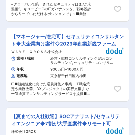
用したインフラ資産全体の脆弱性管理、発見・影
ることで、社会の安全保障に直接貢献できます。
~グローバルで統一されたセキュリティはまだ“未
響評価・対応方針整理 ・インターネット向け通信
◇最先端技術への挑戦 プロジェクトでは、素材開
整備”。キユーピーGのITガバナンスを、戦略設計
の許可・制御対応 ・手作業や属人的な作業の洗い
発・空力技術・探知システム・自動追尾制御シス
からリードいただけるポジションです~ ■業務概
出し、標準化・品質平準化・ボトルネック特定お
テム・高度データ処理システム・SmartFactoryな
要 グローバル全域におよぶITガバナンスの構築
よび運用自動化の検討と推進 ・日常運用やインシ
ど、世界最先端の技術に触れながら今までになか
と、DXに伴う新たなサイバーリスクのマネジメ
デント対応を通じた課題抽出、改善点の可視化、
った開発に携われます。 ◇成長産業での経験 航
ントを推進をお任せいたします。 ■業務詳細 ＜
ルール見直し、関係部署との連携による改善施策
空宇宙・防衛分野は政府主導で急成長している産
セキュリティチームのミッションをリード＞ ・組
の推進 ■扱うサービス Shared Infra基盤サービス
【マネージャー/在宅可】セキュリティコンサルタン
業であり、今後数十年にわたって継続する大規模
織の防御力強化と即応体制の構築 フレームワーク
全体を横断的に運用し、組織全体の安全性・効率
プロジェクトに関わることで、長期的なキャリア
を用いて組織の弱点を可視化し、中期計画に沿っ
ト◆大企業向け案件◇2023年創業新鋭ファーム
化に貢献します。 ■組織構成 少人数チームで裁
形成が可能です。 変更の範囲：当社業務全般
たセキュリティ耐力の向上をリード ＜グローバル
量が大きく、一人ひとりが主体的に活躍できる環
ＷＡＶＥ ＸＲＯＳＳ株式会社
ガバナンスの強化＞ ・統括会社（各リージョン）
境です。 ■業務の魅力 複数組織をまたぐスケー
や現地法人と連携した、セキュリティ強化策の実
業種 / 職種
経営・戦略コンサルティング 総合コン
ルの大きなセキュリティ運用や、幅広い業務改
施 ＜入社直後のミッション＞ ・セキュリティ戦
サルティング
,
セキュリティコンサルタ
善・自動化にチャレンジできます。 ■教育体制
略の立案と実行 ・セキュリティチームのマネジメ
ント・アナリスト リスクコンサルタン
OJTや日常業務を通じて、技術力・運用スキルの
年収
900万円
~
1000万円
ト
ントおよび外部との戦略的パートナーシップの構
両面をバランスよく習得できます。 ■想定される
勤務地
東京都千代田区内神田
築 ・グローバルガバナンスの強化 ・インシデン
キャリアパス スペシャリストやマネジメントなど
ト対応および教育 ＜将来的なミッション＞ ・変
多様なキャリアパスがあり、運用管理者など幅広
□■組織強化に向けた増員募集／事業・IT戦略策
革をリードする戦略アドバイザーとして、グルー
い成長機会を実現できます。 【エンジニアが成長
定や業務改善、DXプロジェクトの実行支援まで
プ全体のDXをセキュリティの観点から最適化
できる環境・制度が充実◎】 ◆シンプレクス社出
一気通貫でコンサルティングサービスを提供■□
し、経営に直結する価値創造を牽引する。 ■組織
身の高い専門性を持つエンジニアも多数在籍！ ◆
■配属先について： ◎セキュリティコンサルティ
構成 ・キユーピーデジタルイノベーションへの出
勉強会開催や資格補助制度などスキル支援環境◎
ング事業部：20名程度在籍 日系製造業を中心に
向となり、デジタルイノベーション部への配属と
◆エンジニア専用の人事評価と上長からの丁寧な
大企業の顧客向け支援を多く行っており、重要な
なります。 ・部員27名が在籍しております。 中
FBで納得感も得やすい評価制度 変更の範囲：会
経営課題の一つである情報セキュリティリスクへ
でもセキュリティーチームへの配属となります
【夏までの入社歓迎】SOCアナリスト/セキュリテ
社の定める業務
の対応を通じ、顧客のビジネスの発展に寄与して
が、チーム編成としては、4名（課長1名、課員3
います。 ■業務概要 ・情報セキュリティ関連の
ィエンジニア◆7割が大手直案件◆リモート可
名）が活躍中です。 ■採用背景とミッション キ
担当プロジェクトのマネジメント ・チームメンバ
ユーピーグループのセキュリティ専任組織として
株式会社GRCS
ーの育成 ・担当アカウント／プロジェクトの営業
2024年頃の組成であり、国内のキユーピーグル