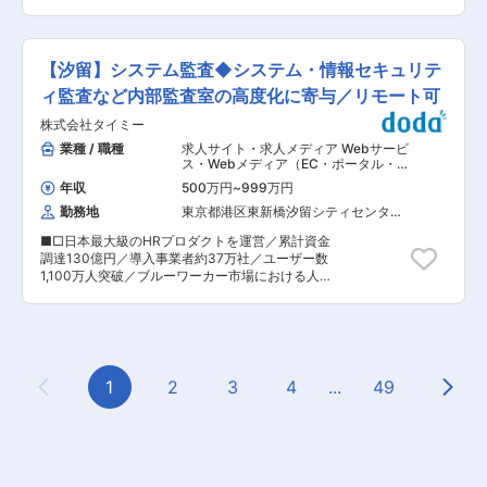
ら、WLBを整えて就業可能です。 ・年休123日、
グループのセキュリティ施策におけるシステム側
IAM設計・アクセス制御の改善 ・ネットワーク設
土日祝休み ・所定労働7.5H、残業全社平均25時
担当用者として、ネットワークセキュリティ・サ
計レビュー ・AWS Security Hub等を活用した監
間程度 ・コーヒーメーカーや、炭酸飲料などフリ
ーバーセキュリティ関連の業務をお任せ致しま
視体制の改善 ・脆弱性・リスク評価および対応方
ーで飲めます ・月例の社内食事会や、映画鑑賞会
す。ＤＮＰグループは100社以上あり、大規模シ
針の策定 ◇AI/LLMセキュリティ・データ保護 ・
【汐留】システム監査◆システム・情報セキュリテ
など社内交流も活発です。 ・一部在宅可能案件あ
ステム〜各事業会社個別対応まで幅広くご対応頂
LLM利用に伴うセキュリティリスクへの対応 ・プ
り 変更の範囲：会社の定める業務
きます。外販案件はなく100％ＤＮＰグループ向
ィ監査など内部監査室の高度化に寄与／リモート可
ロンプトインジェクション対策 ・データ漏洩リス
けの案件であり、完全自社勤務での就業となりま
ク対策 ・AI出力品質・安全性に関する検討 ・音
株式会社タイミー
す。 ■親会社のDNPに関して: DNPは、国内外の
声・テキストデータの暗号化、アクセス制御設計
約3 万社の顧客企業や生活者に対し、幅広い事業
業種 / 職種
求人サイト・求人メディア Webサービ
・医療情報を扱うプロダクトとしてのデータガバ
分野で多様な製品やサービスを提供し、印刷
ス・Webメディア（EC・ポータル・ソ
ナンス強化 ◇セキュリティ体制・ルール整備 ・
（Printing）と情報（Information）の強みを組み
ーシャル）
,
内部監査 セキュリティコ
ISMS運用改善 ・3省2ガイドライン対応強化 ・イ
年収
500万円
~
999万円
ンサルタント・アナリスト
合わせたイノベーションにより、新たな価値を創
ンシデント対応フロー・CSIRT体制整備 ・開発メ
勤務地
東京都港区東新橋汐留シティセンター
出していく世界最大規模の総合印刷会社です。
ンバーへのセキュリティ教育 ■ポジションの魅
（３５階）
■DNPの事業特徴 DNP様は既に売上の半分が印
力： 【1人目のセキュリティ専任として、仕組み
■□日本最大級のHRプロダクトを運営／累計資金
刷事業以外の収益となっており、一般的な認識と
づくりから携われる】 既存のルールを運用するだ
調達130億円／導入事業者約37万社／ユーザー数
は異なり、強固な事業基盤を基軸として事業が多
けではなく、medimoに必要なセキュリティのあ
1,100万人突破／ブルーワーカー市場における人
角化されています。 2024年度を目指した中期経
り方をゼロから設計できるといった本質的な意思
的課題の解決□■ ■募集背景： 社員数1,600名超
営計画の中では、環境・社会・経済の大きな潮流
決定に関われます。 変更の範囲：会社の定める業
の組織へと成長する中、全社横断でマネジメント
（メガトレンド）をしっかりと捉えることを大切
務
システムを運用し、あらゆるリスクを未然に防ぎ
にしています。「デジタルトランスフォーメーシ
ながら円滑に事業を推進する枠組み作りが不可欠
ョン（DX）」を中心に、「長寿命化」や「都市
です。こうした背景から、システム・情報セキュ
のスマート化」「脱炭素社会の構築」といった潮
リティ監査、その他業務監査及び内部監査室の高
1
2
3
4
...
49
流を捉え、DNPならではの価値を提供する注力事
Previous Page
Next
度化に寄与いただける方を募集します。 ■業務内
業として、「データ流通」「IoT・次世代通信」
容： システム監査、情報セキュリティ監査をお任
「モビリティ」「環境」の関連事業にリソースを
せします。 ◇内部監査の企画、実施、フォローア
集中させています。 変更の範囲：会社の定める業
ップ（システム監査、情報セキュリティ監査、IT
務
に係る業務監査など） ◇内部監査室で発生するそ
の他の業務 ■ミッション： 記載の業務内容を実