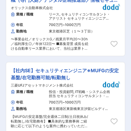
職（専門人財／デジタル企画推進部／情報セキュリ
ティ）
オリックス自動車株式会社
業種 / 職種
リース
,
セキュリティコンサルタント・
アナリスト セキュリティエンジニア
（脆弱性診断・ネットワークセキュリ
年収
700万円
~
1000万円
ティ）
勤務地
東京都港区芝（１〜３丁目）
〜事業会社／オリックスG／残業月平均20〜30h
／福利厚生◎／年休122日〜 ■募集背景 成長を続
ける自動車リース業界において、当社は業界トッ
プクラスの管理台数を保有しており、法人顧客に
向けた高付加価値なサービスを提供しています。
現在、オリックスグループ全体でDXの推進が加
速する中、それを支える情報セキュリティ体制の
【社内SE】セキュリティエンジニア※MUFGの安定
強化が急務となっており、セキュリティ・ITガバ
ナンス領域の専門性を活かし、関係者を巻き込み
基盤/在宅勤務可能/転勤無し
ながら実行・定着までをリードできるマネージャ
三菱UFJアセットマネジメント株式会社
ーを新たに募集します。単なる制度整備や運用管
理ではなく、「どのリスクに、どこまで、どう向
業種 / 職種
投信・投資顧問
,
IT戦略・システム企画
き合うか」を意思決定し、組織としての答えをつ
担当 セキュリティコンサルタント・ア
くる役割を担っていただきます。 ■業務詳細：
ナリスト
年収
700万円
~
1000万円
・情報セキュリティGRCを軸としたセキュリティ
勤務地
東京都港区東新橋東京汐留ビルディン
戦略・ロードマップの策定および実行の推進 ・情
グ（２０階）
報セキュリティリスクマネジメントの推進 ・情報
【MUFGの安定基盤/完全週休二日制/土日祝休み/
セキュリティに関する社内規程類の企画・維持管
転勤無し/在宅勤務有】 ■具体的な業務事例 ご経
理 ・情報システムのセキュリティリスク低減に向
験に応じて以下のような案件に携わっていただき
けた改善推進 ・セキュリティインシデント対応
ます。 ・CSIRT業務の推進 ・セキュリティイン