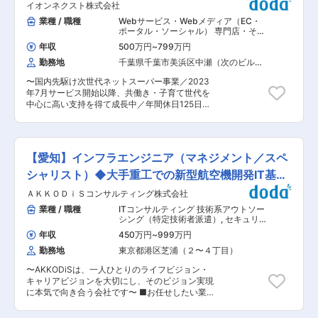
じた制度あり ・副業制度：申請制で副業可、本部
G
イオンネクスト株式会社
対応だけでなく、高難易度案件への技術支援や委
でも実際に取り組むメンバーあり ・人事制度：ジ
託先管理、サービス品質向上に向けた改善企画な
業種 / 職種
Webサービス・Webメディア（EC・
ョブ型制度に基づく評価。年4回の昇格機会あり
ど、サポートサービス全体の推進を担うポジショ
ポータル・ソーシャル） 専門店・その
■当社で得られる経験 ・新設ポジションとして、
ンです。 ■具体的には： ・Palo Alto、Juniper、
他小売
,
セキュリティコンサルタント・
全社のセキュリティ体制を自ら設計し構築してい
年収
500万円
~
799万円
アナリスト セキュリティエンジニア
Aruba製品のテクニカルサポート ・障害発生時の
く経験。既にできあがった組織の運用ではなく、
（脆弱性診断・ネットワークセキュリ
勤務地
千葉県千葉市美浜区中瀬（次のビルを
調査、切り分け、エスカレーション対応 ・高難易
0からの体制づくりに携われます ・AI基盤のセキ
ティ）
除く）
度案件への技術支援 ・委託先の管理、品質コント
ュリティやゼロトラスト構築など、中期計画に位
〜国内先駆け次世代ネットスーパー事業／2023
ロール ・運用設計、業務改善の企画・推進 ・新
置づけられた経営アジェンダに取り組める環境で
年7月サービス開始以降、共働き・子育て世代を
サービスの企画、運用スキーム構築 リーダーまた
す ・デジタル本部の一員として経営層との距離が
中心に高い支持を得て成長中／年間休日125日〜
はサブリーダーとしてチームを牽引いただきま
近く、セキュリティ戦略を経営戦略と結びつけて
■業務内容： セキュリティの知見を活用して、開
す。将来的にはテクニカルスペシャリストやマネ
提案・実行する経験が積めます ・福祉用具レンタ
発組織全体のセキュリティ向上を図ることがミッ
ージャーとしての活躍を期待しています。 ■取扱
ルという社会インフラを支える事業基盤の上で、
ションとなります。 ■具体的には： ・Security
製品例： ・Palo Alto Networks ・Juniper
デジタルとリアルが交差する環境ならではのセキ
as Code(SaC) ・クラウドセキュリティ監視基盤
Networks ・HPE Aruba Networking ■魅力・や
【愛知】インフラエンジニア（マネジメント／スペ
ュリティ課題に向き合えます 変更の範囲：当社業
の設計や運用 ・脆弱性報告窓口に寄せられた報告
りがい： ◎最先端セキュリティ領域で市場価値を
務全般
への一次対応 ・脆弱性診断の自動化への取り組み
シャリスト）◆大手重工での新型航空機開発IT基盤
高められる Palo Alto、Juniper、Arubaに加え、
・開発者用のID管理、認証認可基盤の運用改善 ■
SASEやZTNAなど次世代セキュリティ領域にも携
構築
ＡＫＫＯＤｉＳコンサルティング株式会社
当社について： ◇当社は国内小売業界をリードす
わりながら専門性を磨くことができます。 ◎上流
るイオングループ（営業収益10兆円※2025年2月
業種 / 職種
ITコンサルティング 技術系アウトソー
工程へキャリアを広げられる サポートだけでな
末現在）の戦略的子会社として、2019年に大きな
シング（特定技術者派遣）
,
セキュリテ
く、サービス設計や運用改善、品質向上施策にも
期待と共に誕生しました。 ＜イオンネクストの挑
ィコンサルタント・アナリスト セキュ
関与。技術力に加えマネジメントスキルも身につ
年収
450万円
~
999万円
リティエンジニア（脆弱性診断・ネッ
戦を支える、圧倒的なアドバンテージ＞ イオンネ
けられます。 ◎多彩なキャリアパス 同組織内には
トワークセキュリティ）
勤務地
東京都港区芝浦（２〜４丁目）
クストの挑戦は、イオングループの強固な基盤と
プリセールスや構築部門もあり、スペシャリス
世界最先端のテクノロジーによって支えられてい
ト・構築SE・マネージャーなど幅広いキャリア形
〜AKKODiSは、一人ひとりのライフビジョン・
ます。これらが、私たちのオンラインマーケット
成が可能です。 ◎メーカー直結の技術環境 海外ベ
キャリアビジョンを大切にし、そのビジョン実現
「Green Beans」の未来を明るく照らす力です。
ンダーと連携しながら技術課題を解決するため、
に本気で向き合う会社です〜 ■お任せしたい業務
◇圧倒的な顧客基盤と事業スケール◇ 2024年2
製品知識を深く習得できます。 ◎柔軟な働き方 テ
（雇入れ直後）： ◇大手重機械工業メーカーに
月末現在、売上高9.5兆円超、5,000万人を超える
レワーク中心のハイブリッドワークを採用してお
て、次期航空機の国際共同開発に必要な情報セキ