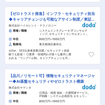
・サードパーティリスクマネジメントの推進 ・社
シデントの対応 ・リスク管理スキームの整備とリ
内各部門に対するセキュリティ相談窓口として、
スク評価 ・インシデント対応訓練、社員教育、啓
助言・調整・支援 ・セキュリティ教育の企画・実
蒙活動の推進 ・MUFGとの協業によるグループ横
施および定着に向けた改善 ・グループ内各社の情
【ゼロトラスト推進】インフラ・セキュリティ担当
断のガバナンス強化 【変更の範囲：会社の定める
報セキュリティ担当との連携 ■ポジションの魅力
業務】 ■業務のやりがい 金融業界の中でも、資
◆キャリアチェンジも可能なアサイン制度／東証プ
・ 全社横断で関わり、裁量を持ってセキュリティ
産運用業界は今後も成長が見込まれており、市場
施策を推進できるポジション ・ 変革期にある組
ライム
株式会社ベイカレント・テクノロジー
規模の拡大に伴い変革期を迎えている業界でもあ
織で、制度・運用の両面に深く関与できる ・ 開
ります。 そんな資産運用業界の中でも国内トップ
業種 / 職種
システムインテグレータ ITコンサルテ
拓精神のあるメンバーとともに、セキュリティ体
クラスの売上を誇るMUFGグループ水準のセキュ
ィング
,
セキュリティコンサルタント・
制の高度化を実現していく経験が積める ・選択型
リティ運営に携わることができる環境になりま
アナリスト セキュリティエンジニア
研修、自己研鑽奨励制度、オンライン学習ツール
年収
600万円
~
1000万円
（脆弱性診断・ネットワークセキュリ
す。 ■働き方について リモートワーク体制が整
など、スキルアップを支援する制度・福利厚生も
ティ）
勤務地
東京都港区麻布台
っており、現在の出社頻度は週2〜3日程度となっ
充実。2025年度には、当部署から「AWS
ています。 ■福利厚生 ・連続休暇制度：上期・
re:Invent」「Dreamforce」などの海外イベント
◎Sier、SES出身者多数活躍／セキュリティ未経
下期毎に5営業日の連続休暇を年2回取得可能 ・
へ複数名が参加。 ■組織編成 デジタル企画推
験でも歓迎！ ◎業界・領域問わず様々な案件に携
育児休業：子供が満2歳になるまで取得可能 ※取
進部 約40〜50名が在籍。6チームで構成されて
われる「ワンプール制」キャリアチェンジも可
得率:男性100％ 女性:100％(2022年度実績) ・
います。 IT部門は社員の半数以上が中途入社者で
能！ ◎専任のHR担当がつき、キャリアアップの
早帰りデー：毎週水曜日は18時までに業務を終わ
構成されており、実際に管理職や部長職で活躍し
サポート／配属案件の調整等を担当 ◎東証プライ
らせるように推奨 ・ドレスコードなし
ている中途入社社員も多数在籍しています。 ■社
ム上場／日系最大手コンサルファーム母体のSI組
員インタビュー
織 ■主な業務内容 ・大規模ネットワークおよび
【品川／リモート可】情報セキュリティマネージャ
https://www.orix.co.jp/auto/career/interview/n-
システムの脆弱性評価と高度なリスクアセスメン
it-engineer.html 変更の範囲：会社の定める業務
トの実施 ・最新のセキュリティ技術を用いた多層
ー◆AI基盤セキュリティやゼロトラスト構築
防御の設計・構築・運用 ・セキュリティインシデ
株式会社ヤマシタ
ントの迅速な検知、分析、対応およびフォレンジ
ック調査の実施 ・セキュリティポリシーや運用プ
業種 / 職種
日用品・雑貨 福祉・介護関連サービス
,
ロセスの高度な策定、現場ニーズに即した改善提
IT戦略・システム企画担当 セキュリテ
案と実施 ・社内および顧客向けの高度なセキュリ
ィコンサルタント・アナリスト
年収
800万円
~
1000万円
ティ教育プログラムの企画・実施、チーム育成と