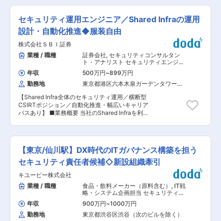
会員数を誇るイオングループ。この揺るぎない基
り、長期的に働きやすい環境です。 変更の範囲：
ュリティやITシステム基盤の設計／構築業務とそ
盤が、私たちの事業成長の強力なエンジンです。
会社の定める業務
のマネジメント補佐業務 以下の業務のいずれかを
◇膨大なデータと最先端AIの融合◇ 年間14億件
セキュリティ運用エンジニア／Shared Infraの運用
担当頂きます。 ・国際共同開発IT基盤構築プロジ
超の購買データや生活データを、最新のAIアルゴ
ェクトにおけるプロジェクトマネジメント補佐業
設計・自動化推進◆服装自由
リズムで分析。お客様一人ひとりに最適な提案
務 ・IT／セキュリティ部門に関わる設計・構築業
と、効率的な物流計画を実現し、未来の顧客体験
株式会社ＳＢＩ証券
務 ・設備のセキュリティ対応計画 ・国内（含む
を革新します。 ◇世界基準の自動化テクノロジー
サプライヤ）における設計環境整備の実施 ◇上記
業種 / 職種
証券会社
,
セキュリティコンサルタン
◇ 英国Ocado社と連携したAI・ロボット駆使の大
の設計業務にプラスして、AKKODiSのチームメ
ト・アナリスト セキュリティエンジニ
型自動倉庫（CFC）により、高効率・高品質な配
ンバーやコンサルタントと連携し、お客様先での
ア（脆弱性診断・ネットワークセキュ
送サービスを提供。この進化するテクノロジー
年収
500万円
~
899万円
リティ）
課題発見、解決策の提案・実行までを実施 ※官公
が、私たちの競争力の源泉です。 変更の範囲：会
勤務地
東京都港区六本木泉ガーデンタワー
庁向けの大型長期プロジェクトに携わって頂く予
社の定める業務
（１９階）
定ですが、能力によっては別プロジェクトになる
【Shared Infra全体のセキュリティ運用／横断型
可能性があります。 ■想定されるプロジェクト：
CSIRTポジション／自動化推進・幅広いキャリア
・共同設計環境構築プロジェクトの全体管理（ス
パスあり】 ■業務概要 当社のShared Infraを利用
ケジュール管理、課題管理、リスク管理） ・施設
する複数のシステムや組織を対象に、基盤サービ
セキュリティ要件、 IT関連組織の体制構築、セ
ス全体のセキュリティ運用を担います。セキュリ
キュリティ組織の体制構築、業務デジタル化推進
ティアラート監視、インシデント対応、脆弱性管
・システム検討（インフラ設計、データベース設
理、通信制御の運用設計や改善活動を通じて、安
計、アプリケーション設計） ・海外拠点のシステ
【東京/仙川駅】DX時代のITガバナンス構築を担う
定性・即応性・再現性を重視した運用体制の構
ム構築、システム維持管理、セキュリティ基準細
築・強化を推進します。特定担当者への依存を避
セキュリティ責任者候補◇新設組織牽引
分化、リスクマネジメント策検討 など ■身につ
け、標準化・効率化・自動化を進めることで、継
くスキル ・プロジェクトマネジメント：スケジュ
キユーピー株式会社
続的な品質向上を目指します。 ■業務詳細 ・各
ール・リスク・コスト管理／提案書・見積書作
種セキュリティ製品（Tenable、Paloalto、
業種 / 職種
食品・飲料メーカー（原料含む）
,
IT戦
成、関係者調整 ・情報セキュリティ知識：NIST
Darktrace、F5等）から発せられるアラートの常
略・システム企画担当 セキュリティコ
／情報セキュリティマネジメント など ■ポジシ
時監視と内容確認 ・インシデント発生時の調査
ンサルタント・アナリスト
ョンの魅力： ◇国家プロジェクト参画による社会
年収
900万円
~
1000万円
（ログ解析・通信分析）、封じ込め、関係者への
貢献 日本の防衛力強化という国家的課題に対し、
勤務地
東京都渋谷区渋谷（次のビルを除く）
連携やエスカレーション ・脆弱性診断ツールを活
防衛関連の開発という国家プロジェクトに参画す