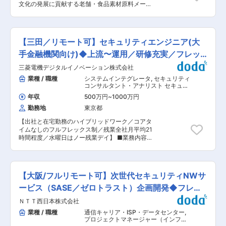
文化の発展に貢献する老舗・食品素材原料メーカ
クラウドなど複数サービス・機能を組み合わせた
ー「池田糖化工業グループ」のバックオフィス部
トータルソリューションの導入・構築支援 ・サー
門を担う会社です。情報システム部門を担ってい
ビス改善へのフィードバック：提案支援を通じて
るITS本部ITマネジメント部のITリスクマネジメ
得られた顧客ニーズやサービス改善ポイントを、
ントユニットにおける、ユニット長候補を募集し
各サービス部門へフィードバックし、サービス価
【三田／リモート可】セキュリティエンジニア(大
ます。 ■業務内容： ITリスクマネジメントユニッ
値向上に貢献 ■魅力・身につくスキル ・大企業
トのユニット長候補として、業務をお任せしま
手金融機関向け)◆上流〜運用／研修充実／フレッ
のDXプロジェクトに参画し、社会インパクトの
す。 情報漏洩対策の強化推進のため、情報セキュ
大きい案件に携われます。製造業・流通業をはじ
クス
三菱電機デジタルイノベーション株式会社
リティに関する深い知識と実務経験をもとに、池
めとする幅広い法人のお客さまのプロジェクトに
田糖化グループ全体に対し情報システム部門を強
業種 / 職種
システムインテグレータ
,
セキュリティ
関与し、企業の業務変革を支える経験を積むこと
化・戦略的に推進できる体制を構築し、社内業務
コンサルタント・アナリスト セキュリ
ができます。 ・組織横断で業務を推進する中で、
の標準化・効率化を図りながら「グループ全体を
ティエンジニア（脆弱性診断・ネット
マネジメント力・リーダーシップが伸ばせます。
年収
500万円
~
1000万円
ワークセキュリティ）
巻き込み情報セキュリティ強化の実現」を企画・
営業・技術・サービス部門など多様な関係者と協
勤務地
東京都
立案・推進・達成いただきます。 ■業務詳細：
働し、調整・推進スキルを高めることができま
コンプライアンスやガバナンス強化などの企画と
す。 ・ネットワークを起点に、セキュリティ・ク
【出社と在宅勤務のハイブリッドワーク／コアタ
立案をメインにお任せします。 ◇情報漏洩対策の
ラウドなど先進領域の知見を幅広く習得できま
イムなしのフルフレックス制／残業全社月平均21
企画・立案・推進・運営・対策 ◇セキュリティイ
す。NaaSやゼロトラストといった最新技術に触
時間程度／水曜日はノー残業デイ】 ■業務内容：
ンシデントの対応・管理 ◇セキュリティポリシー
れながら、ICTインフラ全体を俯瞰できるスキル
当部では、幅広い業種の外販顧客向けDXサービ
の策定と運用 ◇社内外関係者との連携と組織の強
を身につけられます。 ■組織について 課長1名、
ス事業を展開しています。 そのうち当課では、金
化育成 など ■募集背景： グループ全体の抜本
担当者7名の組織です。クラウド＆ネットワーク
融・保険業界のお客様を対象としたインフラ領域
的なIT改革に向け、2025年10月に組織再編を実
サービス部は、クラウド、ネットワーク、モバイ
のプライムSIサービスを担っています。 当ポジシ
施して組織を大きく組み換えました。新体制にお
【大阪/フルリモート可】次世代セキュリティNWサ
ル、セキュリティ等主要なICTインフラを網羅
ョンではセキュリティチームの一員として、当社
ける重要なミッションをお任せします。120年以
し、それらを統合したソリューションを法人のお
主要アカウントである保険会社様のCSIRT運用な
ービス（SASE／ゼロトラスト）企画開発◆フレッ
上の歴史があるからこそ変えなければいけない課
客さま向けに開発・提供しています。 変更の範
どのセキュリティ領域の担当となります。 【担当
題が多い当社にて一緒に組織改革を行っていただ
クス
囲：会社の定める業務
ＮＴＴ西日本株式会社
顧客】 当社主要アカウントである保険会社様(国
ける方をお待ちしています。 ■配属先： ＜ITS本
内外グループ約60社) 【具体的な業務】 お客様先
業種 / 職種
通信キャリア・ISP・データセンター
,
部 ITマネジメント部 ITリスクマネジメントユ
に駐在し、以下のような情報セキュリティに関連
プロジェクトマネージャー（インフ
ニット＞ 部長1名、担当課長1名 ■入社後の流