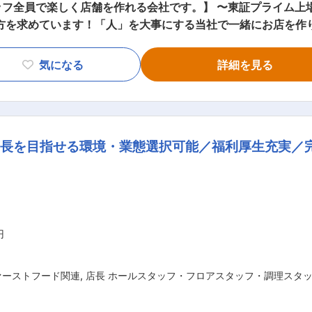
フ全員で楽しく店舗を作れる会社です。】 〜東証プライム上場/
い方 ・自分で裁量をもって自由な発想で店舗運営に取り組みた
気になる
詳細を見る
リアアップを目指せます。 ・集合研修
、企業理解を深める ・基礎研修（3ヶ月間）：店舗デビュー前
実際の店舗での営業を通じてスキルを磨きます ■本気で顧客満足を考える会社 丸亀製麺
商品を提供する為、お客様にその様子を楽しんでいただく為に
長を目指せる環境・業態選択可能／福利厚生充実／
ごとにあり、個々の創意工夫の余地を残しています。あなたの
価と他者２名の評価で明確に決まる為、公平性が担保されてい
を統括する営業部長になった社員もいます。また店長の先はSV
す。今後10年以内にトリドールグループとして売上高5000
でお返しすることが可能です。現社長もかつては店長でした。 ■企業説明動画
円
下さい。 https://youtu.be/9iixii7o7rI 変更の範囲：会社の定める業務
ァーストフード関連
,
店長 ホールスタッフ・フロアスタッフ・調理スタ