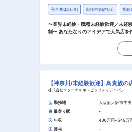
完全週休2日制
職種未経験歓迎
業種
〜業界未経験・職種未経験歓迎／未経
制〜 あなたなりのアイデアで人気店を作り上げてください。 入社後まずは当社のこたわリやオペレーション、スタッフ・お客さまの特徴など
を学びます。 将来的には売上・利益管
当します。 ※配属先は経験、希望などを考慮して決定 ■業務詳細： 入社後は店舗での接客・調理からス
ップを目指していただきます。 店長への昇格後は店舗運営をお任せします
客業務 など ＜店長昇格後の業務＞ ・アルバイトスタッフの採用・育成 ・シフト作成 ・売上や原価の管理 ・食材の発注・在庫管理 ・販促活
動の企画・実施、など店舗運営業務がメインとなります。 ■研修環境： 入社後、中途入社社用
流れを学んでいただき、 その後、店舗でOJTにて業務を学んでいただき
【神奈川/未経験歓迎】鳥貴族の店
て経験を積んだ後は、複数店舗をまと
グや商品開発など、さまざまなキャリアが
株式会社エターナルホスピタリティジャパン
社について 当社は売り上げ好調につき店
勤務地
大阪府大阪市中央
店舗（ＦＣ含） 海外：51店舗。そし
最寄り駅
-
し、経営して下さる方も歓迎しており、独立に向けて
ロ／焼肉の和民／幸せの焼肉食べ放題「かみむら
年収
400万円
~
549万
和民 など 変更の範囲：会社の定め
賞与
-