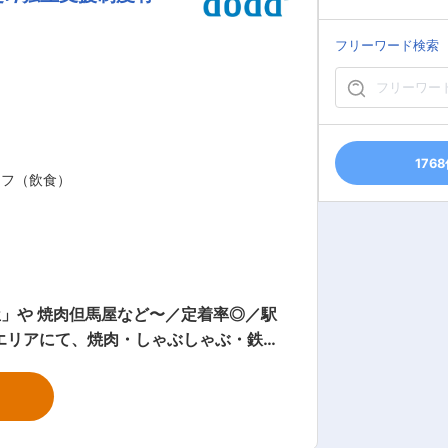
ます。実力があればキャリアアップも早
フリーワード検索
のみならず、本社組織を含め個人の志向に
億を目標としており、急拡大期の真っ只中
：ぜひご確認
176
ッフ（飲食）
」や 焼肉但馬屋など〜／定着率◎／駅
ける方を募集します。正社員募集、意欲
接客やキッチン業務など、一通りの業務を
業務管理、販促企画提案など、店舗におけ
ル。 店長となり任せられた店舗を通じ