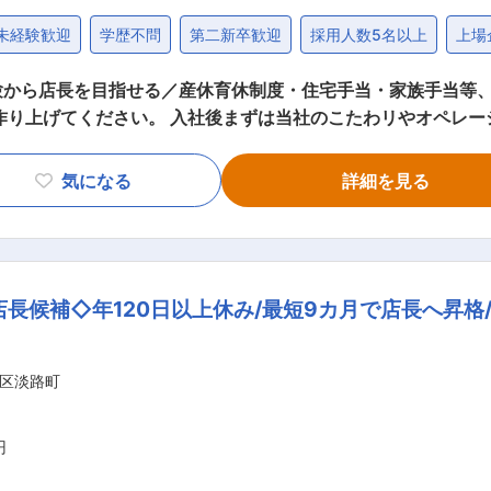
未経験歓迎
学歴不問
第二新卒歓迎
採用人数5名以上
上場
験から店長を目指せる／産休育休制度・住宅手当・家族手当等、
理、20名〜50名の従業員の採用・教育・労務管理、店舗改善
タートし、1〜3年で店長へステップア
気になる
詳細を見る
。 ＜店長昇格前の業務＞ ・キッチンでの調理業務 ・ホールでの接
の研修があります。 まずは会社のことや仕事の
ます。 ■キャリアについて： ◎多様なキャリアを描けます。 店長とし
長候補◇年120日以上休み/最短9カ月で店長へ昇格
めるエリアマネージャーや、 フランチャイズ店舗を支援するス
広がっています。 ◎独立支援制度「DFC」を活用すれば、自分
舗を急拡大しております。2030年までに1000店舗展開を計
区淡路町
て6割をFC店舗として展開予定です。自分のお店を持つことが
のノウハウ等を学ぶ場等もご用意しております。 ■外食事業ブランド ミライザカ／鳥
牧場」／すしの和／TGIフライデーズ／WANG'S GARDEN」／
円
る業務