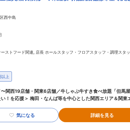
価と他者２名の評価で明確に決まる為、公平性が担保されてい
区西中島
を統括する営業部長になった社員もいます。また店長の先はSV
す。今後10年以内にトリドールグループとして売上高5000
でお返しすることが可能です。現社長もかつては店長でした。 ■企業説明動画
円
下さい。 https://youtu.be/9iixii7o7rI 変更の範囲：会社の定める業務
ァーストフード関連
,
店長 ホールスタッフ・フロアスタッフ・調理スタ
円以上
〜関西19店舗・関東6店舗／牛しゃぶ牛すき食べ放題「但馬屋
エリアにて、焼肉・しゃぶしゃぶ・鉄板
展開している当社！そんな当社で店舗スタッフとしてご活躍頂
予定です♪ ■業務内容： 《まずは》 店舗のスタッフとして
気になる
詳細を見る
舗の売上・利益管理、従業員の採用・教育・労務管理、店舗の
す。 ＊店舗運営に関しては責任者に任せるのが当社のスタイ