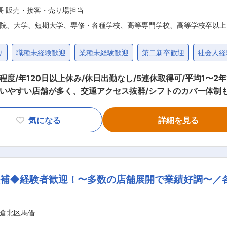
長 販売・接客・売り場担当
院、大学、短期大学、専修・各種学校、高等専門学校、高等学校卒以上
り
職種未経験歓迎
業種未経験歓迎
第二新卒歓迎
社会人経
度/年120日以上休み/休日出勤なし/5連休取得可/平均1〜2
通いやすい店舗が多く、交通アクセス抜群/シフトのカバー体制
だきます。スタッ
ことはないので、ご安心ください！ 【店舗オペレーション業務
気になる
詳細を見る
での調理…などをお任せします。 ▼店舗のオープン・クロー
を通して、店舗運営の基礎を学べます！ 【店長業務】 ▼スタッフの採用教育・シフ
バイトスタッフのみなさん。彼ら彼女らの採用〜教育〜毎月の
ッフを配置したり、近隣でイベントが開催される日は食材を多
候補◆経験者歓迎！〜多数の店舗展開で業績好調〜／
1人：未就学児） ・年収509
人：未就学児、小学生） ・年収678万円／月給46.4万円／入社
 スタッフのシフト管理、育成、売上・利益管理、発注といった、
倉北区馬借
10店舗前後）の売上・サービス向上を目指して、店長と協力