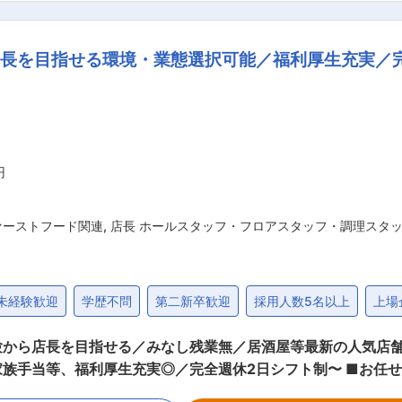
社として全力でバックアップしていきます！ ■キャリアパス： ＜スタッフ→店長→エ
 いちスタッフとしてご入社頂いた後も上記のようなキャリア
長を目指せる環境・業態選択可能／福利厚生充実／
も可能なので、いづれ「独立開業」「のれん分け」「業務委託
なんばCITY店などがある《大阪ミナミ エリア》辺りとなります。 ■組織
大》 ダンシンダイナーは業態開発のプロとし
開発しています。梅田の中心地『LINKS UMEDA』では肉
全店舗においてオンリーワンのブランディングを実現。 この他
円
ァーストフード関連
,
店長 ホールスタッフ・フロアスタッフ・調理スタ
未経験歓迎
学歴不問
第二新卒歓迎
採用人数5名以上
上場
験から店長を目指せる／みなし残業無／居酒屋等最新の人気店
実◎／完全週休2日シフト制〜 ■お任せする業務 ◎入社後は…中途入社者向けの
理念を学ぶ）を受講頂きます。 ◎店舗配属後は…キッチン業