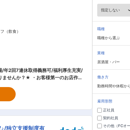
職種
ッフ（飲食）
職種から選ぶ
業種
居酒屋・バー
年2回7連休取得義務可/福利厚生充実/
働き方
い方 ・店長からSV・エリアマネージャ
勤務時間や休暇か
雇用形態
に基本をしっかりと身に付けます ・実地
正社員
契約社員
敢えて店舗に非効率な部分を残していま
その他（FCオ
♪/独立支援制度有
お力で是非「地域一番店」を作っていた