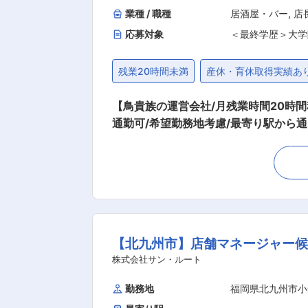
業種 / 職種
居酒屋・バー
,
店
応募対象
＜最終学歴＞大学
残業20時間未満
産休・育休取得実績あ
【鳥貴族の運営会社/月残業時間20時間程
通勤可/希望勤務地考慮/最寄り駅から
しっかりリフレッシュしながら働けます！】 ■業務内容：店長に昇格するまでは、店舗オペレーションを中心にご担当いた
フ管理や採算管理をいきなりお任せする
ち、予約の管理、ドリンク作り、焼き台
肉のカット、串打ち、タレへの漬け込み…といった仕込み
ト管理 店舗を一緒に回していく、アル
理・情報管理 売上見込みを立ててスタ
【北九州市】店舗マネージャー
ノ・お金・情報」を管理する、大切な仕事です。 ■モデル年収 ・年収463万円／月給31.6万円／入社2年目（子
万円／月給34.9万円／入社4年目（子2
株式会社サン・ルート
ャリア 【店長】※目安：入社2〜3年
勤務地
福岡県北九州市小
【エリアマネージャー】 担当エリア（