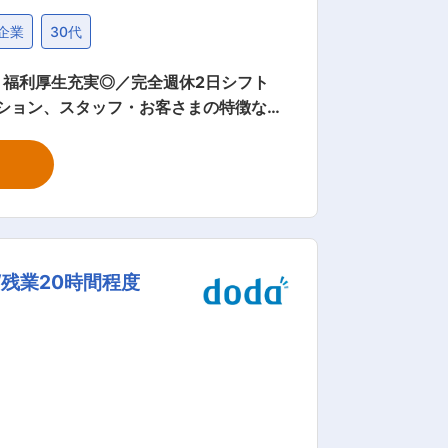
企業
30代
福利厚生充実◎／完全週休2日シフト
に繋がる提案・企画など、幅広い業務を担
/残業20時間程度
ーパーバイザー、本部でのマーケティン
のお店を持つことも可能です！ ■当
画しており、現在の店舗数 国内：353
できる「自立支援奨励金制度」を活用
メ
bbq.OLIVE CHICHEN cafe／