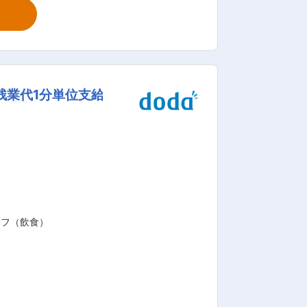
昇進し、店舗の運営を行っていただきま
開発等、様々なポジションに挑戦いただ
◆店長（既婚・子2人） 年収572万円／
残業代1分単位支給
 海外：51店舗。そして6割をFC店舗と
る方も歓迎しており、独立に向けてのノ
Bar「TGIフライデーズ」／CHINA BI
ッフ（飲食）