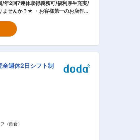
年2回7連休取得義務可/福利厚生充実/
い方 ・店長からSV・エリアマネージャ
に基本をしっかりと身に付けます ・実地
敢えて店舗に非効率な部分を残していま
完全週休2日シフト制
お力で是非「地域一番店」を作っていた
ます。実力があればキャリアアップも早
のみならず、本社組織を含め個人の志向に
億を目標としており、急拡大期の真っ只中
：ぜひご確認
ッフ（飲食）