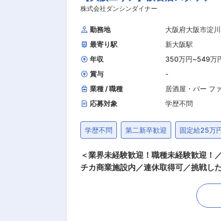
だきたいです！ ■実力主義のキャリアパス 業界では珍しく「人が強くなれば、会社もお店も強くなる」という考えで、ビジネスの最も中心に
株式会社ダンシンダイナー
「人」を置いています。評価は自己評
勤務地
大阪府大阪市淀川
く、32歳・入社7年目で150店舗程
最寄り駅
新大阪駅
よって制限無くキャリアが広がっていま
です。ご自身の頑張りは昇格という目に見える形
年収
350万円
~
549万
賞与
-
業種 / 職種
居酒屋・バー フ
応募対象
学歴不問
学歴不問
第二新卒歓迎
固定給25万
＜業界未経験歓迎！職種未経験歓迎！／
チカ商業施設内／連休取得可／挑戦したい！を応援＞ 梅田・なんば等を中心とした関西エリア＆関東
焼など牛肉を中心に数多くの飲食店を
のある方には店長候補としてご活躍頂く
経験頂きます。 《店長候補には》 店
る幅広いマネジメント業務をお願いしま