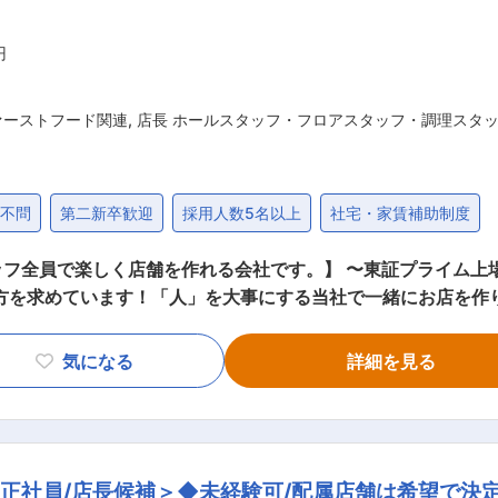
円
ァーストフード関連
,
店長 ホールスタッフ・フロアスタッフ・調理スタ
歴不問
第二新卒歓迎
採用人数5名以上
社宅・家賃補助制度
フ全員で楽しく店舗を作れる会社です。】 〜東証プライム上場/
い方 ・自分で裁量をもって自由な発想で店舗運営に取り組みた
気になる
詳細を見る
リアアップを目指せます。 ・集合研修
、企業理解を深める ・基礎研修（3ヶ月間）：店舗デビュー前
実際の店舗での営業を通じてスキルを磨きます ■本気で顧客満足を考える会社 丸亀製麺
商品を提供する為、お客様にその様子を楽しんでいただく為に
正社員/店長候補＞◆未経験可/配属店舗は希望で決定
ごとにあり、個々の創意工夫の余地を残しています。あなたの