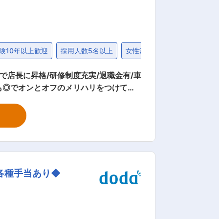
験10年以上歓迎
採用人数5名以上
女性活躍
退職金制度
年で店長に昇格/研修制度充実/退職金有/車
も◎でオンとオフのメリハリをつけて、
】 ▼接客・調理 お料理の提供、レジ打
ズ作業 店内調理がこだわりの鳥貴族。お
シフト管理もお任せします。 ▼採算管
めに発注したり…など、店舗の「人・モ
各種手当あり◆
7年目（子2人：中学生・高校生） ■キ
店舗運営業務を中心に担当します。 ↓
しながらトライアンドエラーで業務を進め