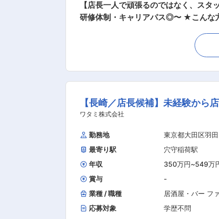
【店長一人で頑張るのではなく、スタッ
研修体制・キャリアパス◎〜 ★こんな方を求めています！「人」を大事にする当社で一緒にお店を作りませんか？★ ・お客様第一のお店作
り、従業員を大切にしたお店作りをした
ーへキャリアアップしていきたい方 ■業務内容 「丸亀製麺」の店長として、売上管理・スタッフ育成・労務管理をメインに接客対応・調理業
務・発注作業など、店舗運営業務全般を担当します。 ■研修制度 充実した研修体制により、着実にキャ
（2日間）：経営理念や社内規定を学び
研修（1ヶ月〜2ヶ月間／各エリアの教育指定店舗）：
は「手づくり・出来たて」の美味しい
【長崎／店長候補】未経験から店
す。また店舗改善のための裁量が店舗
だきたいです！ ■実力主義のキャリアパス 業界では珍しく「人が強くなれば、会社もお店も強くなる」という考えで、ビジネスの最も中心に
ワタミ株式会社
「人」を置いています。評価は自己評
勤務地
東京都大田区羽田
く、32歳・入社7年目で150店舗程
最寄り駅
穴守稲荷駅
よって制限無くキャリアが広がっていま
です。ご自身の頑張りは昇格という目に見える形
年収
350万円
~
549万
賞与
-
業種 / 職種
居酒屋・バー フ
応募対象
学歴不問