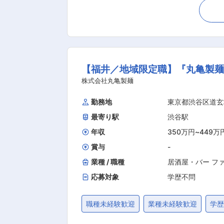
だきながら、店長としての一連の業務を
す。 ◎店長就任後は…実は多様なキャ
くことができます。 ■おすすめポイント：福利厚生 ・住宅手当：月2万円（自己名義の場合） ・家族手当：第1扶養手当2万円／その後扶養1
人につき月1万円／教育手当：月2千円/1人 ・社員割引制度
／月給34万円（地域手当3万・住宅手当
【福井／地域限定職】『丸亀製麺
月給41万円 ◆エリアマネージャー（既婚・子2人） 年収668万円／
おります。2030年までに1000店舗
株式会社丸亀製麺
して展開予定です。自分のお店を持つ
勤務地
東京都渋谷区道玄
ウハウ等を学ぶ場等もご用意しております。 ■外食事業ブランド 旨唐揚げと居酒屋メシ「ミライザカ」／三代目「鳥メロ」
最寄り駅
渋谷駅
せの焼肉食べ放題「かみむら牧場」／寿司と大山
年収
350万円
~
449万
賞与
-
業種 / 職種
居酒屋・バー フ
応募対象
学歴不問
職種未経験歓迎
業種未経験歓迎
学