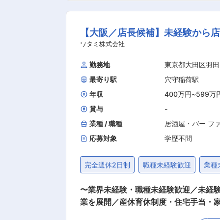
て、それらのスキルを主体的に獲得して頂けるように会
リアマネージャー→営業本部長→役員＞
【大阪／店長候補】未経験から店
能！経営ノウハウを身に付けて頂く事
一つです♪ ■配属店舗について： 配属店舗は大阪エリア内で、お住まいや希望を考慮し決定していきます♪ 主には《LINKS UMEDA エリア》、
ワタミ株式会社
ホワイティうめだ店などの《大阪キタ エリア》、
勤務地
東京都大田区羽田
40代後半 全員が中途入社であり馴染みやすい環境です。 ■魅力： 《事業展開の可能性は無限
最寄り駅
穴守稲荷駅
て、肉業態を中心に様々な新ブランドを
ュースバーなど11ブランドを展開し、
年収
400万円
~
599万
賞与
-
業種 / 職種
居酒屋・バー フ
応募対象
学歴不問
完全週休2日制
職種未経験歓迎
業種
〜業界未経験・職種未経験歓迎／未経
業を展開／産休育休制度・住宅手当・家族手当等、福利厚生充
研修（店舗技術の基礎知識、社内制度、