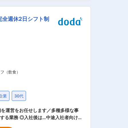
パスがあり、いずれ幹部候補なる事も可
完全週休2日シフト制
」などの選択肢もあるのが当社の魅力の
について 平均年齢
業態のみならず海鮮・とんかつ・カフェ・ジ
、ニーズに応じた価格帯でのメニューや
コンセプト立案、実際の運営までを自社で完結できることを強みとし、郊外型の店舗も多数展開しています。 変更の範囲：会社の定める業務
ッフ（飲食）
企業
30代
舗を運営をお任せします／多種多様な事
務やホール業務、運営業務を学んでいた