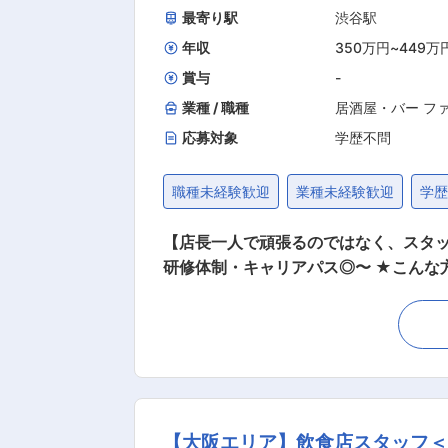
最寄り駅
渋谷駅
年収
350万円
~
449万
賞与
-
業種 / 職種
居酒屋・バー フ
応募対象
学歴不問
職種未経験歓迎
業種未経験歓迎
学
【店長一人で頑張るのではなく、スタッ
研修体制・キャリアパス◎〜 ★こんな方を求めています！「人」を大事にする当社で一緒にお店を作りませんか？★ ・お客様第一のお店作
り、従業員を大切にしたお店作りをした
ーへキャリアアップしていきたい方 ■業務内容 「丸亀製麺」の店長として、売上管理・スタッフ育成・労務管理をメインに接客対応・調理業
務・発注作業など、店舗運営業務全般を担当します。 ■研修制度 充実した研修体制により、着実にキャ
（2日間）：経営理念や社内規定を学び
研修（1ヶ月〜2ヶ月間／各エリアの教育指定店舗）：
は「手づくり・出来たて」の美味しい
【大阪エリア】飲食店スタッフ＜
す。また店舗改善のための裁量が店舗