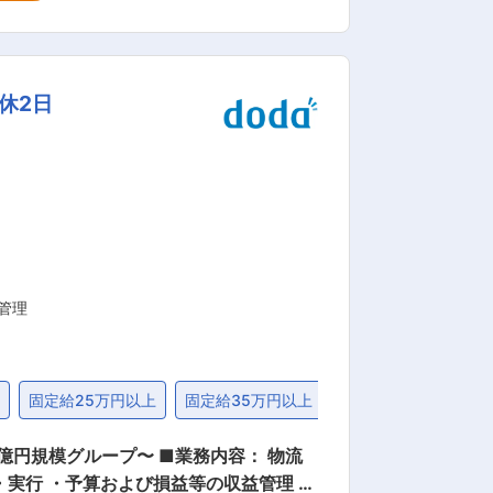
す。朝会では、業務上悩んでいる点を共
でいる方を放置するようなことはござい
休2日
製品を提供する技術系メーカーです。機
造設計を担います。AutoCADを用い
と連携し、実際の加工性や現場での据付
が設計した製品が最終的にどのような用
として成長できる体制が整っており、設
管理
度
固定給25万円以上
固定給35万円以上
管理職・マネジャー
〜 ■業務内容： 物流
実行 ・予算および損益等の収益管理 ・