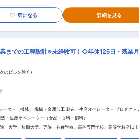
グループ企業 ★基盤の安定している当社／安心して長く働ける環
気になる
詳細を見る
、一般貨物運送・物流サービスを展開する企業です。2〜11
貫して提供する体制が強みとなっています。また、東証スタン
基盤を持ち、全国で物流拠点を展開。従業員数は約300〜50
も注力している点が特徴です。 ■BeingGroupについて： 1986年（昭和61
業までの工程設計※未経験可！◇年休125日・残業月
ディングスを主体とし、全12社で構成する総合物流企業グループ
ループは、いかに合理的にモノを運ばないかという発想から「運
の範囲：会社の定める業務
次のビルを除く）
円
ペレーター（機械） 機械・金属加工 製造・生産オペレーター プロダク
製造・生産オペレーター（食品・香料・飼料）
院、大学、短期大学、専修・各種学校、高等専門学校、高等学校卒以上