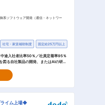
きる「ビジネスチャレンジプロジェク
制御系ソフトウェア開発（通信・ネットワー
社宅・家賃補助制度
固定給25万円以上
30代
／中途入社者比率50％／社員定着率95％
 ・AI研究（国内外の論文をもとに技術
ロジェクトリーダー、プロジェクトマネ
品知識・業界知識・技術を身に付けていた
ケーション能力や、将来的なチームリー
プライム上場◆
を実感できます ・お客様より製品満足度