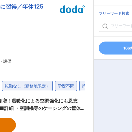
に習得／年休125
のソリューション提案 ・顧客の生産技術、
 ・
フリーワード検索
マネジメント ・パートナー企業との協業
つメンバーが在籍しています。 ◇製造業
開発、設備コントローラ開発など、現場に強
用、AIエージェント検証、社外コミュニ
166
当社業務全般
・設備
転勤なし（勤務地限定）
学歴不問
第二新卒歓迎
社会人経
要増！温暖化による空調強化にも恩恵