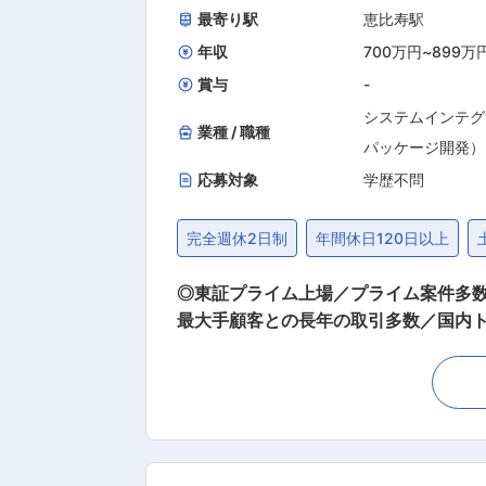
最寄り駅
恵比寿駅
年収
700万円
~
899万
賞与
-
システムインテグ
業種 / 職種
パッケージ開発）
応募対象
学歴不問
完全週休2日制
年間休日120日以上
◎東証プライム上場／プライム案件多数 
最大手顧客との長年の取引多数／国内トップクラスシェア領域もあり ■概要：
ー領域のビジネスを推進するマネージャ
ータ基盤・データ分析・生成AIなどを
に伴走し、ITによる課題解決を推進し
工工場です。 また、PM/PLを束ねた
た新たな付加価値を創出し、事業やサ
く入り込みながら、組織とビジネスの両面を牽引できるポジションです。 ■