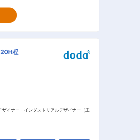
境あり 【詳細】 株式会社横浜LSP
トントラックを多数保有し、商品の保管、
ダード上場「ビーイングホールディング
0名規模で、生活物資に特化した効率的
20H程
です。 「物流」＝「モノを運ぶ仕事」
ばない物流」を掲げ、お客さまに物流改
トデザイナー・インダストリアルデザイナー（工