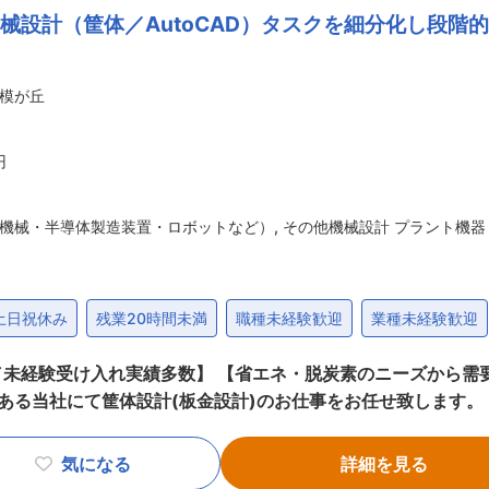
設計（筐体／AutoCAD）タスクを細分化し段階的
顧客に対するDX提案、構想策定支援、設備IoT、MES領域
・データ基盤・AIチームとの連携による統合提案 【チームマネジメント・業績管理】
ロジェクトの収支管理 ・提案活動の推進 ・メンバーの育成、
模が丘
模の組織 キャリア入社者も多く、多様なバックグラウンドを持
ロボットSI、シミュレーター開発（Unityなど）、組み込み
◇技術と組織の両面で成長できる環境 ロボコン出場、生成AI活
円
ティ参加など、技術力向上と組織活性化の取り組みを積極的に行っています。 変更の範囲：
機械・半導体製造装置・ロボットなど）
,
その他機械設計 プラント機器
土日祝休み
残業20時間未満
職種未経験歓迎
業種未経験歓迎
未経験受け入れ実績多数】 【省エネ・脱炭素のニーズから需
 《主要取引先》 株式会社千代田組、クボタ空調株式会社、新日本空
社等 ■組織構成 8名体制となり、10代〜70代の幅広い年齢層の社員
気になる
詳細を見る