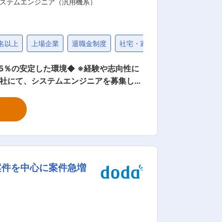
システムエンジニア（汎用機系）
名以上
上場企業
退職金制度
社宅・家賃補助制度
固定給2
95％の安定した環境◆ ※経験や志向性に
当社にて、システムエンジニアを募集して
行業界向け予約、顧客管理システムや公
自治体向けの業務システム開発を中心
プロジェクト】 マイクロソフト社の各製
に、要件定義から設計、開発、運用まで一連をお任
に関連するソフトウェアを開発していま
化ソフトの開発等をお任せ致します。 ■
案件を中心に案件急増
社風により、離職率3.9%／平均勤続年
経営基盤…50年を超える長きにわたり、多
超の安定経営を実現している為、安心し
ら開発・検証・運用保守に携わっている
）全社員が立場の違いに関わらず新規ビ