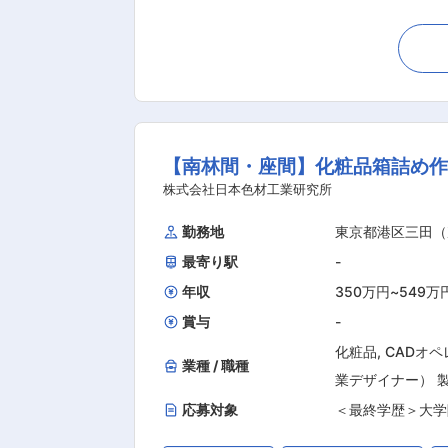
センター業務に対する安全管理 など ■当ポジションの魅力： ・新築物流センター ・カフェテリアあり ■当社について： ★東証スタンダード
上場「ビーイングホールディングス」の
は、東京都千代田区大手町に本社を置く
在庫管理、配送計画から輸送までを一
ス」グループの一員として安定した経営
な物流ソリューションを提供し、企業向けの物流改善・最適化に
【南林間・座間】化粧品箱詰め作
年）9月設立の(株)ビーイングホール
と思っていませんか？ ビーインググ
株式会社日本色材工業研究所
革を提案しています。 変更
勤務地
東京都港区三田（
最寄り駅
-
年収
350万円
~
549万
賞与
-
化粧品
,
CADオ
業種 / 職種
業デザイナー） 
応募対象
＜最終学歴＞大学