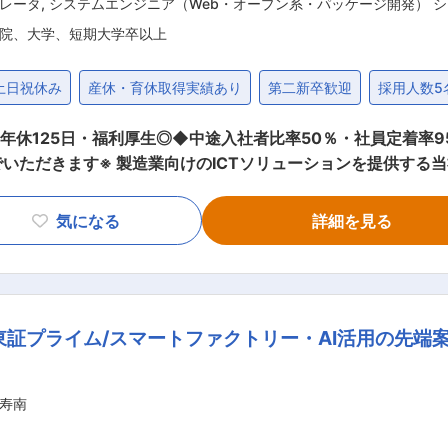
レータ
,
システムエンジニア（Web・オープン系・パッケージ開発） 
院、大学、短期大学卒以上
土日祝休み
産休・育休取得実績あり
第二新卒歓迎
採用人数5
h・年休125日・福利厚生◎◆中途入社者比率50％・社員定着率
いただきます※ 製造業向けのICTソリューションを提供する
】 ■ポジション例： 【公共系システム開発プロジェクト】 旅
等、日本を代表するエネルギー・通信・旅行事業者や官公庁・
気になる
詳細を見る
一連をお任せ致します。 【マイクロソフト製品カスタマイズ
ft Azure、Microsoft365等）のカスタマイズ・導入を中心
クト】 神奈川県座間市さがみ野の自社開発拠点にて、工場IoT
の製造業に対し、機械制御、ロボット制御による生産現場の自動
東証プライム/スマートファクトリー・AI活用の先端
く安定基盤（東証プライム市場上場）、堅実で親切な社員が多い
 ■当社の魅力： （1）創業50年超・東証一部上場の安定した
ます。現在も過去最高益を更新しており、自己資本比率70%
寿南
ーザーと直接取引をするプライムベンダー…要件定義・設計か
進技術と幅広い知識を自然と身に付ける事ができます。 （3