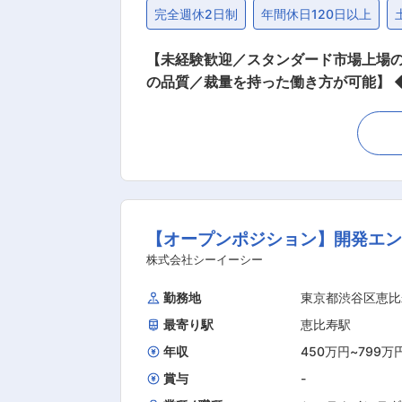
完全週休2日制
年間休日120日以上
【未経験歓迎／スタンダード市場上場の
の品質／裁量を持った働き方が可能】 ◆業務内容： 当社座間工場にて、化粧品メーカーから依頼された容器や箱を使い、製品として形にする
ための包装工程設計業務をメインでお任
します。 ・シミュレーション： 専用
証： 輸送時の衝撃で箱が潰れないか等
ー（3〜4名）と協力し、1つの製品を
を確認・調整します。まれにお客様の立会い対応も行います。 ◆入社後フォロー体制： 入
す。また1製品につき3〜4名チームで担当する
【オープンポジション】開発エンジ
0代が中心の構成で、1製品につき3〜
若手社員〜ベテラン社員まで幅広く在籍しており、中途入社でも
株式会社シーイーシー
に拘って蓄積してきた技術があり、お
勤務地
東京都渋谷区恵比
社はメイクアップなどの色ものに強く
最寄り駅
恵比寿駅
予算をしっかりと投資しており、トー
しております。 ◇佐藤製薬株式会社・
年収
450万円
~
799万
賞与
-