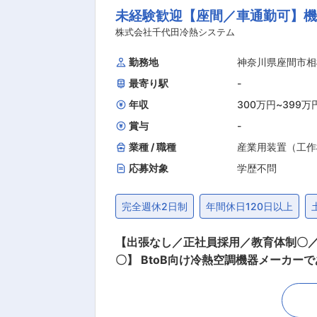
未経験歓迎【座間／車通勤可】機械
領域のサービス企画への参画 ・製造業の
製造部門、情報システム部門との要件整理 ・クラウド
株式会社千代田冷熱システム
案件創出、パイプライン管理 ・担当プ
勤務地
神奈川県座間市相
■一緒に働くメンバー： ◇約50名規
最寄り駅
-
と先端技術に強みを持つメンバー構成 
いエンジニアが多数在籍しています。 
年収
300万円
~
399万
賞与
-
業種 / 職種
産業用装置（工作
応募対象
学歴不問
完全週休2日制
年間休日120日以上
【出張なし／正社員採用／教育体制〇／
〇】 BtoB向け冷熱空調機器メーカーである当社にて筐体設計(板金設計)のお仕事をお任せ致します。 ■詳細 ・空調機等のケーシングの筐体
設計(板金設計)※AutoCADを使用。 ・組立図製図、部品図バラシ作業等
調株式会社、仙台小林製薬株式会社、日管株式会社、富士フィルム株式会
が活躍しております。 ■入社後の流れ・教育体制 OJTとなりますが、十分な経験を積むまでは経験豊富な先輩社員が同行し、出来る限りタ