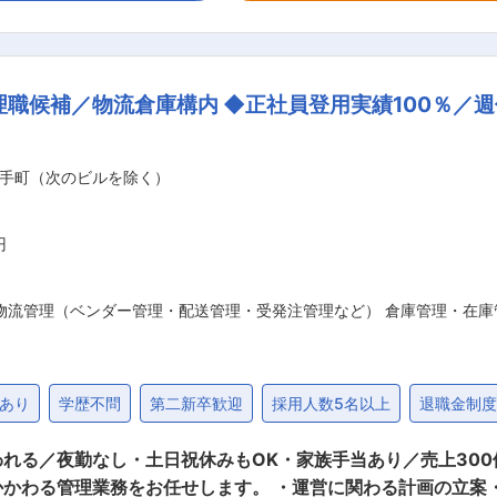
ことで未経験の方でもご活躍頂ける環境整備を実施しておりま
スクへの取り組み方を検討しておりますので、未経験者で悩ん
、サポートしております。 ■当社について 株式会社千代田冷熱システムは、産
職候補／物流倉庫構内 ◆正社員登用実績100％／週
庫などを中心に、顧客ごとの仕様に応じたフルオーダーメイド
温度・湿度・設置制約などの条件を踏まえ、製品の筐体設計や構
主業務となり、製品は一品一様。設計段階から製造・組立部門
手町（次のビルを除く）
す。顧客は化学・医薬・食品・製造業など多岐にわたり、自身
です。OJTを中心に基礎から専門性を高め、長期的に技術者
計力を一層磨きたい方に適したポジションです。 変更の範囲：会社の定める業務
円
物流管理（ベンダー管理・配送管理・受発注管理など） 倉庫管理・在庫
あり
学歴不問
第二新卒歓迎
採用人数5名以上
退職金制
夜勤なし・土日祝休みもOK・家族手当あり／売上300億円規模グループ
かわる管理業務をお任せします。 ・運営に関わる計画の立案・