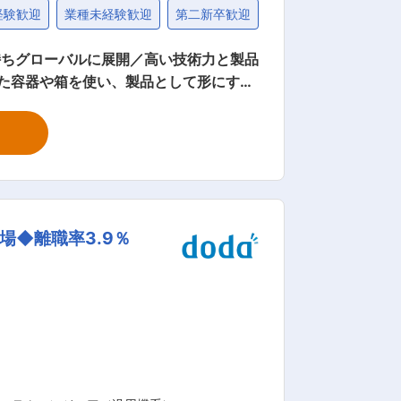
経験歓迎
業種未経験歓迎
第二新卒歓迎
社会人経験10年以上
持ちグローバルに展開／高い技術力と製品
の貼り位置や梱包レイアウトの図面を作成
に仕上がるかテストします。 ・品質検
 中身（バルク）製造や充填担当のメンバ
会い、設計通りの品質で製造できているか
織構成： 20代〜3
場◆離職率3.9％
されやすい環境です。工場には、年齢層も
ーの多い化粧品OEM業界において、当
 ◇研究開発と生産技術に対する人材と
ことで、高い技術力と製品の品質を維持
との取引も多数です。 ◇年休125日・
もございます。 変更の範囲：会社の定める業務