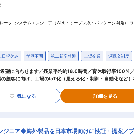
、採用されるとビジネスリーダーとしてそのビジネスを担当で
円
ト」という、いわゆる公募制の社内ベンチャー制度がございます。 変更の範囲：本文参照
レータ
,
システムエンジニア（Web・オープン系・パッケージ開発） 
土日祝休み
学歴不問
第二新卒歓迎
上場企業
退職金制度
望に合わせます／残業平均約18.6時間／育休取得率100％
いしつつ、配属プロジェクトを決定いたしま
改善開発 ・QCD管理（開発計画〜実行管理） ・現地導入支援
気になる
詳細を見る
製造業に対する業務経験をお持ちの方 即戦力として優遇し、プ
発や製造業に関するご経験が少ない方 製品開発PJを通して製
ていただくことも可能です。 ■ポジジョンの魅力： ・製品単位にチームを構築
中心となるため、どのチームも発言しやすいです。 ・コミュニ
エンジニア◆海外製品を日本市場向けに検証・提案／
品開発に直接かかわれるため、自信の成長や市場／お客様の声