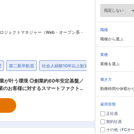
職種
プロジェクトマネジャー（Web・オープン系・
職種から選ぶ
業種
業種を選ぶ
問
第二新卒歓迎
社会人経験10年以上歓迎
上場企業
退職金
働き方
業が叶う環境 ◎創業約60年安定基盤／
勤務時間や休暇か
運営を担っていただきます。クラウド・デ
ールを活用しながら、工場のお客様の課題
雇用形態
属する大手から中堅までの企業の機械加
正社員
ーに対してクラウドやAI技術を掛け合わせ
契約社員
成長フェーズにおいて、現場の課題に深
その他（FCオ