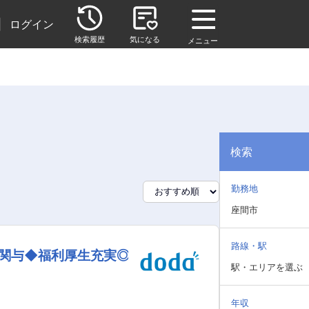
|
ログイン
検索履歴
気になる
メニュー
検索
勤務地
座間市
路線・駅
も関与◆福利厚生充実◎
駅・エリアを選ぶ
年収