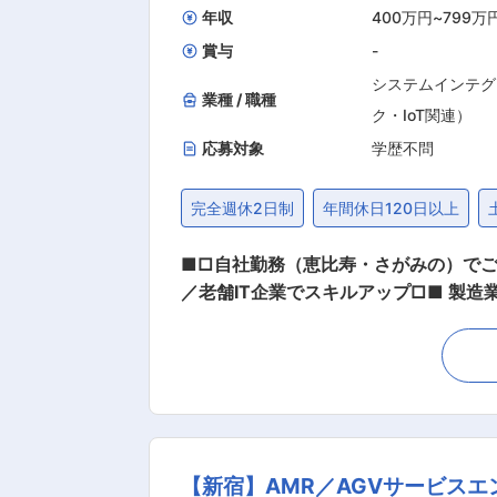
ジネスを企画し、会社へ提案を行ない
年収
400万円
~
799万
賞与
-
システムインテグ
業種 / 職種
ク・IoT関連）
応募対象
学歴不問
完全週休2日制
年間休日120日以上
■□自社勤務（恵比寿・さがみの）でご希
／老舗IT企業でスキルアップ□■ 製造業の顧客に向け、工場のIoT化（見える化・制御・自動化など）を図る自社製品の開発、またはAIの研究
を行っていただきます。 【変更の範囲：当社業務全般】 ■業務概要： ※ご経験やご希望をお伺
す。 ・自社製品の設計〜テスト、保守〜
検証、企画〜実装） ※自社製品開発や
ジャーをお任せします。 ※自社製品開
だきます。将来的にリーディング・マネジメント力を身につけ
し、1〜10名の少人数プロジェクトが
【新宿】AMR／AGVサービス
ディング能力を伸ばせます。 ・自社製