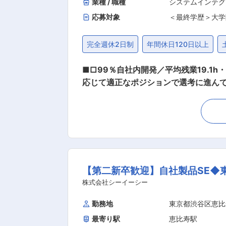
業種 / 職種
システムインテグ
応募対象
＜最終学歴＞大学
完全週休2日制
年間休日120日以上
■□99％自社内開発／平均残業19.1
応じて適正なポジションで選考に進んで
います。 【変更の範囲：当社業務全般
共サービス事業者向け基幹系システム
に、要件定義から設計、開発、運用まで
品（Dynamics 365、Microso
せ致します。 【工場IoT関連プロジェ
す。工場のIoT化に取り組む全国各地
【第二新卒歓迎】自社製品SE◆
働き方： 柔軟な働き方や50年以上続
数16.1年と長く活躍出来る会社です。
株式会社シーイーシー
様な業界のお客様と信頼関係を結んでい
勤務地
東京都渋谷区恵比
て働く事ができます。 （2）エンドユ
最寄り駅
恵比寿駅
為、プログラミングだけでなく高度な先