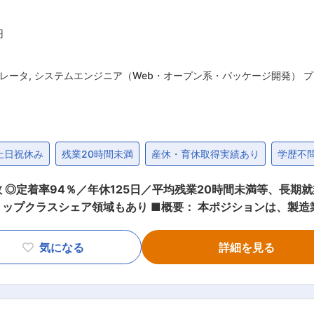
円
レータ
,
システムエンジニア（Web・オープン系・パッケージ開発） 
土日祝休み
残業20時間未満
産休・育休取得実績あり
学歴不
◎定着率94％／年休125日／平均残業20時間未満等、長期就
 本ポジションは、製造業のお客様に対するスマートファクトリ
ーとして、MES、設備IoT、AI活用などを中心としたチーム
提供する他部門と連携し、設備IoTやシミュレーターなどのツ
気になる
詳細を見る
ます。主な顧客は、自動車・自動車部品・重工業などの業界に
チームの業績管理を行うとともに、既存の設備IoTツールユーザ
ービスの企画および立ち上げをリードしていただきます。事業
業務内容： 【スマートファクトリー領域ビジネスの推進】 ・MES