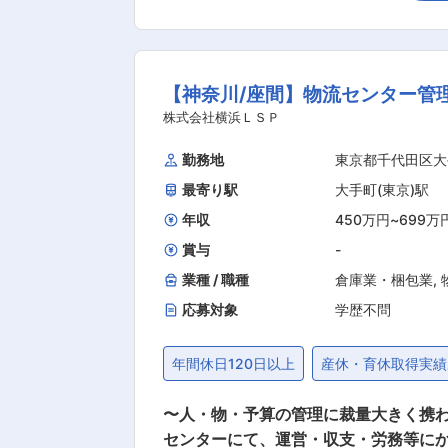
スクを細分化して経験を積んでもらう
有してもらっており、チームとしてタ
ません。また、会社として資格取得や講習受講を推奨しており
【神奈川/座間】物流センター管理
業用空調機、熱交換器、ドラム缶加温
械設計職は、一般空調では対応できない
株式会社横浜ＬＳＰ
た板金設計や組立図・部品図の作成が
勤務地
東京都千代田区大
を考慮した設計に携われる点が特長で
最寄り駅
大手町(東京)駅
途で使われているかを実感しやすい環境
年収
450万円
~
699万
賞与
-
業種 / 職種
倉庫業・梱包業
,
応募対象
学歴不問
年間休日120日以上
産休・育休取得実績
〜人・物・予算の管理に裁量大きく携われる／
センターにて、運営・収支・労務等にか