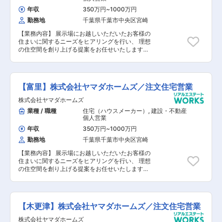
年収
350万円
~
1000万円
勤務地
千葉県千葉市中央区宮崎
【業務内容】 展示場にお越しいただいたお客様の
住まいに関するニーズをヒアリングを行い、 理想
の住空間を創り上げる提案をお任せいたします。
【具体的には】 1. 来場対応・ヒアリング ■住宅
展示場に来場されたお客様の案内 ■家づくりの
要望ヒアリング ■定期的な連絡（メール・電
話） 2. 提案・契約 ■家づくりのプランニン
【富里】株式会社ヤマダホームズ／注文住宅営業
グ・提案 ■契約対応 3. 社内調整・工事準備
■設計士との打合せ（間取り・仕様など） 4. 引渡
株式会社ヤマダホームズ
し・アフターフォロー ■引渡し対応 ■アフタ
業種 / 職種
住宅（ハウスメーカー）
,
建設・不動産
ーフォロー など 【未経験の場合】 入社後3年
個人営業
程度はアシスタント業務をお任せします。
年収
350万円
~
1000万円
勤務地
千葉県千葉市中央区宮崎
【業務内容】 展示場にお越しいただいたお客様の
住まいに関するニーズをヒアリングを行い、 理想
の住空間を創り上げる提案をお任せいたします。
【具体的には】 1. 来場対応・ヒアリング ■住宅
展示場に来場されたお客様の案内 ■家づくりの
要望ヒアリング ■定期的な連絡（メール・電
話） 2. 提案・契約 ■家づくりのプランニン
【木更津】株式会社ヤマダホームズ／注文住宅営業
グ・提案 ■契約対応 3. 社内調整・工事準備
■設計士との打合せ（間取り・仕様など） 4. 引渡
株式会社ヤマダホームズ