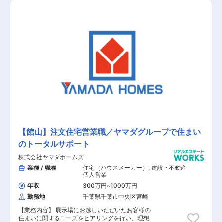
す。 【具体的な業務内容】 ■展示場へお越しい
ただいたお客様への対応 ■資料請求されたお客様
への対応 ■お客様への住まいに関するヒアリング
■お客様のニーズに基づいたご提案 ■建設予定地
の調査 ■契約関連の事務作業 ■引き渡し後のアフ
ターフォロー 【担当者コメント】 家電量販店の
最大手である「ヤマダ」ホールディングスの不動
産領域を担当する同社での募集となります。ヤマ
ダホールディングスグループのグループシナジー
を活用した集客導線が確立されており、安定して
働くことが可能です。また、飛び込み営業はほと
んどなく、展示場にお越しいただいたお客様や資
料請求されたお客様の対応が主になります。
【館山】注文住宅営業職／ヤマダグループで住まい
のトータルサポート
株式会社ヤマダホームズ
業種 / 職種
住宅（ハウスメーカー）
,
建設・不動産
個人営業
年収
300万円
~
1000万円
勤務地
千葉県千葉市中央区宮崎
【業務内容】 展示場にお越しいただいたお客様の
住まいに関するニーズをヒアリングを行い、理想