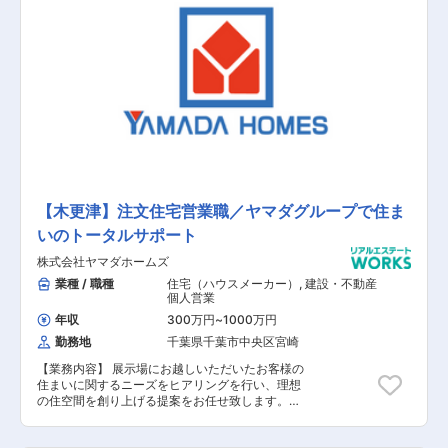
の調査 ■契約関連の事務作業 ■引き渡し後のアフ
ターフォロー 【担当者コメント】 家電量販店の
最大手である「ヤマダ」ホールディングスの不動
産領域を担当する同社での募集となります。ヤマ
ダホールディングスグループのグループシナジー
を活用した集客導線が確立されており、安定して
働くことが可能です。また、飛び込み営業はほと
んどなく、展示場にお越しいただいたお客様や資
料請求されたお客様の対応が主になります。
【木更津】注文住宅営業職／ヤマダグループで住ま
いのトータルサポート
株式会社ヤマダホームズ
業種 / 職種
住宅（ハウスメーカー）
,
建設・不動産
個人営業
年収
300万円
~
1000万円
勤務地
千葉県千葉市中央区宮崎
【業務内容】 展示場にお越しいただいたお客様の
住まいに関するニーズをヒアリングを行い、理想
の住空間を創り上げる提案をお任せ致します。土
地探しから間取りプラン、資金、インテリアの相
談など、世界に一つの住まいづくりに伴走しま