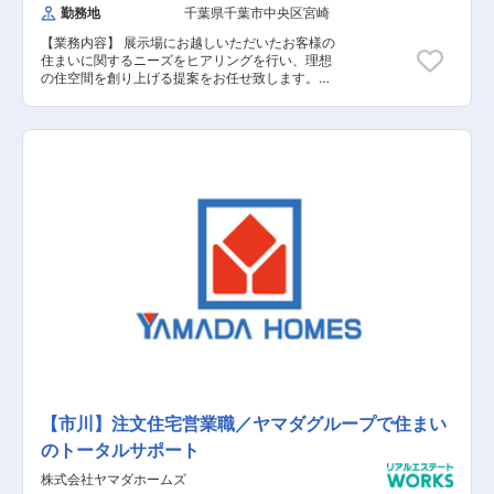
勤務地
千葉県千葉市中央区宮崎
【業務内容】 展示場にお越しいただいたお客様の
住まいに関するニーズをヒアリングを行い、理想
の住空間を創り上げる提案をお任せ致します。土
地探しから間取りプラン、資金、インテリアの相
談など、世界に一つの住まいづくりに伴走しま
す。 【具体的な業務内容】 ■展示場へお越しい
ただいたお客様への対応 ■資料請求されたお客様
への対応 ■お客様への住まいに関するヒアリング
■お客様のニーズに基づいたご提案 ■建設予定地
の調査 ■契約関連の事務作業 ■引き渡し後のアフ
ターフォロー 【担当者コメント】 家電量販店の
最大手である「ヤマダ」ホールディングスの不動
産領域を担当する同社での募集となります。ヤマ
ダホールディングスグループのグループシナジー
を活用した集客導線が確立されており、安定して
働くことが可能です。また、飛び込み営業はほと
んどなく、展示場にお越しいただいたお客様や資
料請求されたお客様の対応が主になります。
【市川】注文住宅営業職／ヤマダグループで住まい
のトータルサポート
株式会社ヤマダホームズ