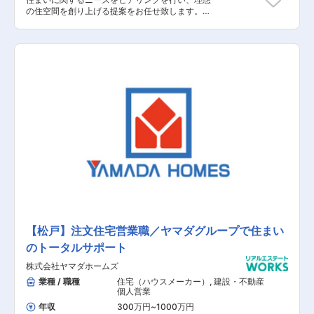
の住空間を創り上げる提案をお任せ致します。土
地探しから間取りプラン、資金、インテリアの相
談など、世界に一つの住まいづくりに伴走しま
す。 【具体的な業務内容】 ■展示場へお越しい
ただいたお客様への対応 ■資料請求されたお客様
への対応 ■お客様への住まいに関するヒアリング
■お客様のニーズに基づいたご提案 ■建設予定地
の調査 ■契約関連の事務作業 ■引き渡し後のアフ
ターフォロー 【担当者コメント】 家電量販店の
最大手である「ヤマダ」ホールディングスの不動
産領域を担当する同社での募集となります。ヤマ
ダホールディングスグループのグループシナジー
を活用した集客導線が確立されており、安定して
働くことが可能です。また、飛び込み営業はほと
んどなく、展示場にお越しいただいたお客様や資
料請求されたお客様の対応が主になります。
【松戸】注文住宅営業職／ヤマダグループで住まい
のトータルサポート
株式会社ヤマダホームズ
業種 / 職種
住宅（ハウスメーカー）
,
建設・不動産
個人営業
年収
300万円
~
1000万円