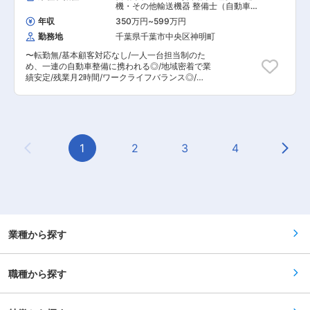
て信頼関係を築き、現場の状況やニーズを把握し
機・その他輸送機器 整備士（自動車・
法やMAフォースを活用したセールスフォース部
ながら、必要な機械を提案します。 訪問は1日10
建機・航空機など）
隊の構築など、当社独自の取り組みも実施してお
年収
350万円
~
599万円
件前後、1回あたり10〜30分程度で、効率的にお
ります。 ・＜住宅販売から教育、訪問看護まで＞
勤務地
千葉県千葉市中央区神明町
客様との接点を持つスタイルです。 新規顧客への
未来を見据えた事業戦略 幼児教育事業や訪問看護
対応も一部ございますが、基本は既存顧客との関
事業など、一見すると住宅販売からかけ離れた領
〜転勤無/基本顧客対応なし/一人一台担当制のた
係構築が中心です。 ■入社後のフォロー： 入社
域にも事業を拡大する当社。住宅を軸にシナジー
め、一連の自動車整備に携われる◎/地域密着で業
後は先輩社員がOJT形式で指導いたします。慣れ
効果起こし、社会に貢献しています。今後は、ホ
績安定/残業月2時間/ワークライフバランス◎/研
るまでしっかりサポートいたしますのでご安心く
ールディングス化を進めながらも“永続”をキーワ
修制度・手当充実〜 ■職務内容： マツダアンフ
ださい。 並行して、フォークリフト免許や大型・
ードに、アメリカや北欧にも拠点の拡大を予定し
ィニ茂原中央の店舗運営および乗用車・商用車の
中型免許など、業務に必要な資格を取得いただき
ています。20期までの上場を視野に入れ、複数事
新車/中古車販売を行う当社にて、自動車整備士を
ます。取得費用は会社が支援しますので、スキル
業のホールディングス化や、海外進出など、着々
お任せいたします。 ■職務詳細： ・各種点検 ・
アップを安心して進められます。 ■キャリアパ
と準備を進めています。 変更の範囲：会社の定め
一般整備（点検以外の整備） ・新車整備(部品・
ス： 営業職として経験を積んだ後は、整備業務や
る業務
オプションの取付) ・その他、付随する関連業務
1
2
3
4
営業所内でのフロント業務など、希望に応じて職
Previous Page
Next
※販売員の業務は原則ありません。マネージメン
種転換も可能です。また、事業拡大に伴い、将来
ト能力が有れば整備管理者も検討可能です。（ご
的には所長などのポジションをお任せするチャン
機能考慮） □店舗について マツダアンフィニ茂
スもあります。長期的なキャリア形成を目指せる
原中央 店舗営業時間 10：00〜19：00／毎週火
環境です。 ■働きやすさ・社風： ・業界最大手
曜日定休 当社は1990年に設立し、新車・中古
グループの一員として、安定した経営基盤があり
車・サービス工場を併用したマツダ正規販売店に
ます。 ・地域密着型で転勤は基本なし。腰を据え
なります。新車・中古車・サービス工場と三拍子
て働けます。 ・家賃補助や退職金制度、資格取得
揃った店舗です マツダ名車ロードスターやロータ
業種から探す
支援など福利厚生も充実。 ・男性が多く、和気あ
リーエンジンRX-8などのU-CARも豊富に在庫し
いあいとした雰囲気でチームワークを重視してい
ております。 □取り扱い車種について マツダ車
ます。 地域の建設現場を支えるやりがいと、安定
がメインですが、顧客によっては他社の車も取り
した環境でのキャリアアップを両立できるポジシ
職種から探す
扱うことがあります。 ■組織構成： ・10名（う
ョンです。営業経験を活かし、さらなる成長を目
ち女性1名）、20代から60代までの方が店舗に在
指したい方をお待ちしています。
籍しています。 ・うち役職者は、店舗管理者（本
部長）と整備管理者（マネージャー）のみです ■