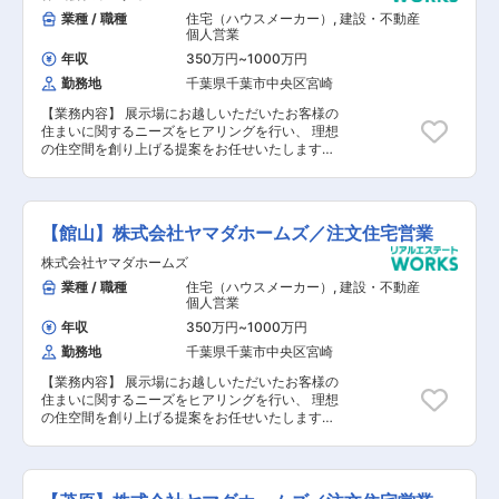
し・アフターフォロー ■引渡し対応 ■アフタ
業種 / 職種
住宅（ハウスメーカー）
,
建設・不動産
ーフォロー など 【未経験の場合】 入社後3年
個人営業
程度はアシスタント業務をお任せします。
年収
350万円
~
1000万円
勤務地
千葉県千葉市中央区宮崎
【業務内容】 展示場にお越しいただいたお客様の
住まいに関するニーズをヒアリングを行い、 理想
の住空間を創り上げる提案をお任せいたします。
【具体的には】 1. 来場対応・ヒアリング ■住宅
展示場に来場されたお客様の案内 ■家づくりの
要望ヒアリング ■定期的な連絡（メール・電
話） 2. 提案・契約 ■家づくりのプランニン
【館山】株式会社ヤマダホームズ／注文住宅営業
グ・提案 ■契約対応 3. 社内調整・工事準備
■設計士との打合せ（間取り・仕様など） 4. 引渡
株式会社ヤマダホームズ
し・アフターフォロー ■引渡し対応 ■アフタ
業種 / 職種
住宅（ハウスメーカー）
,
建設・不動産
ーフォロー など 【未経験の場合】 入社後3年
個人営業
程度はアシスタント業務をお任せします。
年収
350万円
~
1000万円
勤務地
千葉県千葉市中央区宮崎
【業務内容】 展示場にお越しいただいたお客様の
住まいに関するニーズをヒアリングを行い、 理想
の住空間を創り上げる提案をお任せいたします。
【具体的には】 1. 来場対応・ヒアリング ■住宅
展示場に来場されたお客様の案内 ■家づくりの
要望ヒアリング ■定期的な連絡（メール・電
話） 2. 提案・契約 ■家づくりのプランニン