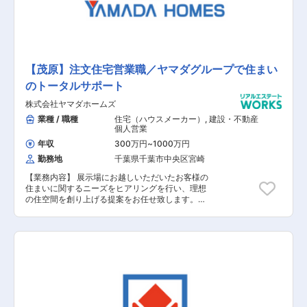
んどなく、展示場にお越しいただいたお客様や資
料請求されたお客様の対応が主になります。
【茂原】注文住宅営業職／ヤマダグループで住まい
のトータルサポート
株式会社ヤマダホームズ
業種 / 職種
住宅（ハウスメーカー）
,
建設・不動産
個人営業
年収
300万円
~
1000万円
勤務地
千葉県千葉市中央区宮崎
【業務内容】 展示場にお越しいただいたお客様の
住まいに関するニーズをヒアリングを行い、理想
の住空間を創り上げる提案をお任せ致します。土
地探しから間取りプラン、資金、インテリアの相
談など、世界に一つの住まいづくりに伴走しま
す。 【具体的な業務内容】 ■展示場へお越しい
ただいたお客様への対応 ■資料請求されたお客様
への対応 ■お客様への住まいに関するヒアリング
■お客様のニーズに基づいたご提案 ■建設予定地
の調査 ■契約関連の事務作業 ■引き渡し後のアフ
ターフォロー 【担当者コメント】 家電量販店の
最大手である「ヤマダ」ホールディングスの不動