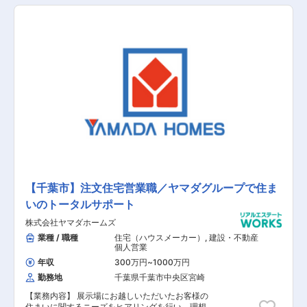
要望ヒアリング ■定期的な連絡（メール・電
話） 2. 提案・契約 ■家づくりのプランニン
グ・提案 ■契約対応 3. 社内調整・工事準備
■設計士との打合せ（間取り・仕様など） 4. 引渡
し・アフターフォロー ■引渡し対応 ■アフタ
ーフォロー など 【未経験の場合】 入社後3年
程度はアシスタント業務をお任せします。
【千葉市】注文住宅営業職／ヤマダグループで住ま
いのトータルサポート
株式会社ヤマダホームズ
業種 / 職種
住宅（ハウスメーカー）
,
建設・不動産
個人営業
年収
300万円
~
1000万円
勤務地
千葉県千葉市中央区宮崎
【業務内容】 展示場にお越しいただいたお客様の
住まいに関するニーズをヒアリングを行い、理想