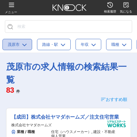
検索履歴
気になる
メニュー
茂原市
路線・駅
年収
職種
茂原市の求人情報の検索結果一
覧
83
件
おすすめ順
【成田】株式会社ヤマダホームズ／注文住宅営業
株式会社ヤマダホームズ
業種 / 職種
住宅（ハウスメーカー）
,
建設・不動産
個人営業