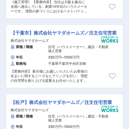
《施工管理》 【業務内容】 当社は大阪を拠点に
全国へ進出している、創業14年目のハウスメーカ
ーです。 理想の家づくりにおけるベストパートナ
ーを目指す当社で、施工管理職をお任せします。
設立以来、増収・増益を続け、全国No.1の売上成
長性を推移する同社。社員数は1,500名、売り上
げは1,000億円目前。同社と共に成長頂ける人財
【千葉市】株式会社ヤマダホームズ／注文住宅営業
を募集いたします。 【具体的には】 契約内容や
設計図面を確認しながら、着工からお引き渡しま
株式会社ヤマダホームズ
での施工管理全般を担当します。建築現場では、
業種 / 職種
住宅（ハウスメーカー）
,
建設・不動産
職方や関連メーカーと連携しお客様の想いがつま
個人営業
ったマイホームを施工していきます。 「お客様に
よろこばれる家づくり」のため、お客様に応じた
年収
350万円
~
1000万円
空間提案が強みの同社の住宅はお客様に応じ
勤務地
千葉県千葉市中央区宮崎
様々。しっかりと経験を積んでいただける環境で
す。 現状工期は4ヶ月前後、年間約25～30棟の
【業務内容】 展示場にお越しいただいたお客様の
工事をお任せ致します。 未経験の方・経験が浅い
住まいに関するニーズをヒアリングを行い、 理想
方は、まずは先輩社員との同行からスタートいた
の住空間を創り上げる提案をお任せいたします。
だきますので、ご安心ください。 【会社概要】
【具体的には】 1. 来場対応・ヒアリング ■住宅
◆転勤無/成長率No.1ハウスメーカー/高品質の家
展示場に来場されたお客様の案内 ■家づくりの
づくり/資格祝金最大200万円 ～頑張りが評価・
要望ヒアリング ■定期的な連絡（メール・電
給与反映される環境／1棟完工あたりのインセン
話） 2. 提案・契約 ■家づくりのプランニン
【松戸】株式会社ヤマダホームズ／注文住宅営業
ティブあり／追い風◎売上成長率No.1のハウスメ
グ・提案 ■契約対応 3. 社内調整・工事準備
ーカー～ ■はたらく環境： 2010年に設立され、
■設計士との打合せ（間取り・仕様など） 4. 引渡
株式会社ヤマダホームズ
事業発展を続けてきた当社。社員1人1人が会社を
し・アフターフォロー ■引渡し対応 ■アフタ
業種 / 職種
住宅（ハウスメーカー）
,
建設・不動産
つくっていくという気概の元働いています。積極
ーフォロー など 【未経験の場合】 入社後3年
個人営業
的なチャレンジも推奨しており、1人1人が意見を
程度はアシスタント業務をお任せします。
言いやすい社風です。また、「家族の支え、理解
年収
350万円
~
1000万円