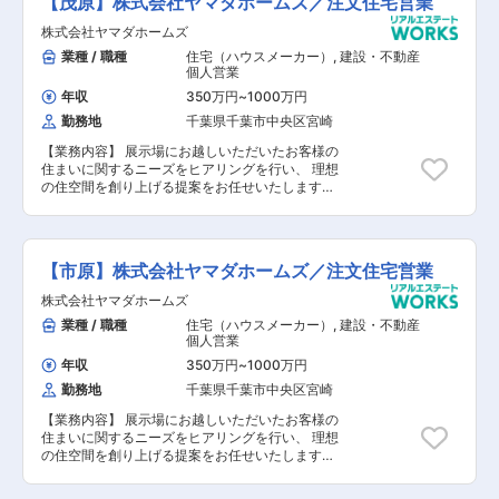
【茂原】株式会社ヤマダホームズ／注文住宅営業
グ・提案 ■契約対応 3. 社内調整・工事準備
■設計士との打合せ（間取り・仕様など） 4. 引渡
株式会社ヤマダホームズ
し・アフターフォロー ■引渡し対応 ■アフタ
業種 / 職種
住宅（ハウスメーカー）
,
建設・不動産
ーフォロー など 【未経験の場合】 入社後3年
個人営業
程度はアシスタント業務をお任せします。
年収
350万円
~
1000万円
勤務地
千葉県千葉市中央区宮崎
【業務内容】 展示場にお越しいただいたお客様の
住まいに関するニーズをヒアリングを行い、 理想
の住空間を創り上げる提案をお任せいたします。
【具体的には】 1. 来場対応・ヒアリング ■住宅
展示場に来場されたお客様の案内 ■家づくりの
要望ヒアリング ■定期的な連絡（メール・電
話） 2. 提案・契約 ■家づくりのプランニン
【市原】株式会社ヤマダホームズ／注文住宅営業
グ・提案 ■契約対応 3. 社内調整・工事準備
■設計士との打合せ（間取り・仕様など） 4. 引渡
株式会社ヤマダホームズ
し・アフターフォロー ■引渡し対応 ■アフタ
業種 / 職種
住宅（ハウスメーカー）
,
建設・不動産
ーフォロー など 【未経験の場合】 入社後3年
個人営業
程度はアシスタント業務をお任せします。
年収
350万円
~
1000万円
勤務地
千葉県千葉市中央区宮崎
【業務内容】 展示場にお越しいただいたお客様の
住まいに関するニーズをヒアリングを行い、 理想
の住空間を創り上げる提案をお任せいたします。
【具体的には】 1. 来場対応・ヒアリング ■住宅
展示場に来場されたお客様の案内 ■家づくりの