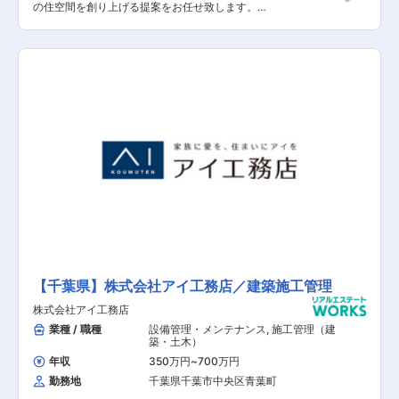
の住空間を創り上げる提案をお任せ致します。土
地探しから間取りプラン、資金、インテリアの相
談など、世界に一つの住まいづくりに伴走しま
す。 【具体的な業務内容】 ■展示場へお越しい
ただいたお客様への対応 ■資料請求されたお客様
への対応 ■お客様への住まいに関するヒアリング
■お客様のニーズに基づいたご提案 ■建設予定地
の調査 ■契約関連の事務作業 ■引き渡し後のアフ
ターフォロー 【担当者コメント】 家電量販店の
最大手である「ヤマダ」ホールディングスの不動
産領域を担当する同社での募集となります。ヤマ
ダホールディングスグループのグループシナジー
を活用した集客導線が確立されており、安定して
働くことが可能です。また、飛び込み営業はほと
んどなく、展示場にお越しいただいたお客様や資
料請求されたお客様の対応が主になります。
【千葉県】株式会社アイ工務店／建築施工管理
株式会社アイ工務店
業種 / 職種
設備管理・メンテナンス
,
施工管理（建
築・土木）
年収
350万円
~
700万円
勤務地
千葉県千葉市中央区青葉町