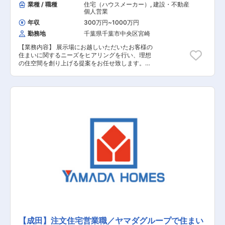
業種 / 職種
住宅（ハウスメーカー）
,
建設・不動産
個人営業
年収
300万円
~
1000万円
勤務地
千葉県千葉市中央区宮崎
【業務内容】 展示場にお越しいただいたお客様の
住まいに関するニーズをヒアリングを行い、理想
の住空間を創り上げる提案をお任せ致します。土
地探しから間取りプラン、資金、インテリアの相
談など、世界に一つの住まいづくりに伴走しま
す。 【具体的な業務内容】 ■展示場へお越しい
ただいたお客様への対応 ■資料請求されたお客様
への対応 ■お客様への住まいに関するヒアリング
■お客様のニーズに基づいたご提案 ■建設予定地
の調査 ■契約関連の事務作業 ■引き渡し後のアフ
ターフォロー 【担当者コメント】 家電量販店の
最大手である「ヤマダ」ホールディングスの不動
産領域を担当する同社での募集となります。ヤマ
ダホールディングスグループのグループシナジー
を活用した集客導線が確立されており、安定して
働くことが可能です。また、飛び込み営業はほと
んどなく、展示場にお越しいただいたお客様や資
料請求されたお客様の対応が主になります。
【成田】注文住宅営業職／ヤマダグループで住まい