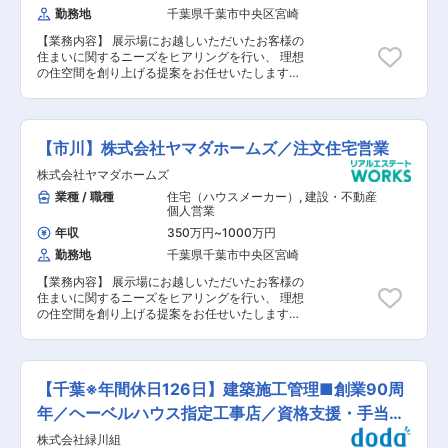
があってこそ、楽しく仕事ができる」という社長
勤務地
千葉県千葉市中央区宮崎
の考えもあり、自分の仕事や、どんな方々と働い
ているのかということを理解してもらう、日ごろ
【業務内容】 展示場にお越しいただいたお客様の
の支えに感謝する意味も込めて季節に合わせて、
住まいに関するニーズをヒアリングを行い、 理想
パートナー企業、家族も参加できる社内イベント
の住空間を創り上げる提案をお任せいたします。
を実施しています。春には野球大会、バーベキュ
【具体的には】 1. 来場対応・ヒアリング ■住宅
ー、夏には家族キャンプ、社員旅行と盛り沢山の
展示場に来場されたお客様の案内 ■家づくりの
イベントで社員全員が楽しんでます。 また、勤務
要望ヒアリング ■定期的な連絡（メール・電
管理システムの導入など、はたらき方改革にも注
話） 2. 提案・契約 ■家づくりのプランニン
【市川】株式会社ヤマダホームズ／注文住宅営業
力。お客様のご都合で休日出勤等が発生した場合
グ・提案 ■契約対応 3. 社内調整・工事準備
は、必ず振休を取得いただきます。
■設計士との打合せ（間取り・仕様など） 4. 引渡
株式会社ヤマダホームズ
し・アフターフォロー ■引渡し対応 ■アフタ
業種 / 職種
住宅（ハウスメーカー）
,
建設・不動産
ーフォロー など 【未経験の場合】 入社後3年
個人営業
程度はアシスタント業務をお任せします。
年収
350万円
~
1000万円
勤務地
千葉県千葉市中央区宮崎
【業務内容】 展示場にお越しいただいたお客様の
住まいに関するニーズをヒアリングを行い、 理想
の住空間を創り上げる提案をお任せいたします。
【具体的には】 1. 来場対応・ヒアリング ■住宅
展示場に来場されたお客様の案内 ■家づくりの
要望ヒアリング ■定期的な連絡（メール・電
話） 2. 提案・契約 ■家づくりのプランニン
【千葉※年間休日126日】建築施工管理■創業90周
グ・提案 ■契約対応 3. 社内調整・工事準備
■設計士との打合せ（間取り・仕様など） 4. 引渡
年／ヘーベルハウス指定工事店／資格支援・手当充
し・アフターフォロー ■引渡し対応 ■アフタ
実
株式会社緑川組
ーフォロー など 【未経験の場合】 入社後3年