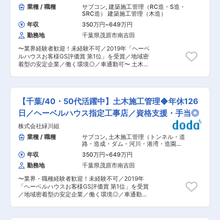
程度はアシスタント業務をお任せします。
業種 / 職種
サブコン
,
建築施工管理（RC造・S造・
SRC造） 建築施工管理（木造）
年収
350万円
~
649万円
勤務地
千葉県茂原市南吉田
〜業界経験者歓迎！未経験不可／2019年「ヘーベ
ルハウスお客様GS評価賞 第1位」を受賞／地域密
着型の安定企業／働く環境◎／車通勤可〜 土木工
事業、建築工事業を行う当社にて、建築施工管理
としてご活躍いただきます。 ■業務概要： 茂原
市・千葉県等発注の建築工事の施工管理を担いま
す。 建築現場における現場監督業務全般、見積、
【千葉/40・50代活躍中】土木施工管理◆年休126
積算、現場書類の作成、施工図チェック、修正
等、各業者の手配、打ち合わせ、現場を巡回し、
日／ヘーベルハウス指定工事店／資格支援・手当◎
工事の進捗管理や職人への指示、竣工前検査等で
株式会社緑川組
す。 公共工事の大型案件は仕事として、やりがい
があります。主体的に学び、チームを大切に行動
業種 / 職種
サブコン
,
土木施工管理（トンネル・道
できる方を募集します。 ■キャリアパス： 当社
路・造成・ダム・河川・港湾・造園な
は、社員の「学びたい」という意欲を大切にし、
ど） 土木施工管理（上下水道）
年収
350万円
~
649万円
資格取得なども積極的に支援をしています。受
勤務地
千葉県茂原市南吉田
験・講習費用などかかる場合は、会社が全額負担
しています。実績次第では、部長など管理職へと
〜業界・職種経験者歓迎！未経験不可／2019年
キャリアアップできるチャンスもあります。 ■魅
「ヘーベルハウスお客様GS評価賞 第1位」を受賞
力： ・当社は千葉県内の案件が中心のため、職人
／地域密着型の安定企業／働く環境◎／車通勤
や協力業者の方とも助け合える風土が根付いてい
可〜 土木工事業、建築工事業を行う当社にて、土
ます。残業は繁忙期を除けば月平均20時間と少な
木施工管理としてご活躍いただきます。 ■業務概
いので、日々の仕事にモチベーション高く取り組
要： 茂原市・長生土木事務所等発注の土木工事の