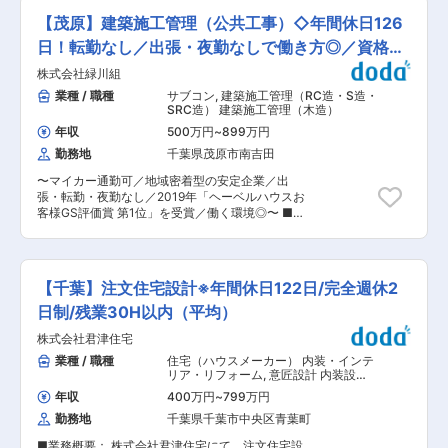
むことが出来ます。 ・千葉県内の公共工事におい
現場監督の募集です。 ・千葉県工事で何度も優良
て何度も優良工事賞を獲得、安定的に官公庁の工
【茂原】建築施工管理（公共工事）◇年間休日126
工事賞を獲得し、官庁工事を安定して受注してい
事を受注しています。当社が、指定工事店となっ
ます。 ・現場監督業務全般、見積、積算、現場書
日！転勤なし／出張・夜勤なしで働き方◎／資格手
ている旭化成ホームズでは、半期に一度、千葉・
類の作成、図面のチェック、修正等、各業者の手
茨城の指定工事店を集めて、表彰式を行ってお
当有
株式会社緑川組
配、打ち合わせ、現場を巡回し、工事の進捗管理
り、2019年には、各指定工事店の現場責任者を押
や職人への指示、竣工前検査等です。 ・完成書類
業種 / 職種
サブコン
,
建築施工管理（RC造・S造・
しのけて、当社の社員が「ヘーベルハウスお客様
作成について、事務員と協力して対応します。 ・
SRC造） 建築施工管理（木造）
GS評価賞 第1位」を受賞しました。 ・旭化成ヘ
チャレンジ精神に溢れ、土木の仕事が大好きな方
ーベルハウス指定工事店として、お引渡し棟数
年収
500万円
~
899万円
を募集します。 ■キャリアパス： 当社は、社員
“3000棟” を達成しました。 ・家族のいる社員も
勤務地
千葉県茂原市南吉田
の「学びたい」という意欲を大切にし、資格取得
多く、働きやすい環境が整っています。 変更の範
なども積極的に支援をしています。受験・講習費
囲：会社の定める業務
〜マイカー通勤可／地域密着型の安定企業／出
用などかかる場合は、会社が全額負担していま
張・転勤・夜勤なし／2019年「ヘーベルハウスお
す。実績次第では、部長など管理職へとキャリア
客様GS評価賞 第1位」を受賞／働く環境◎〜 ■募
アップできるチャンスもあります。 ■魅力： ・
集概要・業務詳細： 土木工事業、建築工事業を行
当社は千葉県内の案件が中心のため、職人や協力
う当社にて、建築施工管理の担当者を募集いたし
業者の方とも助け合える風土が根付いています。
ます。 具体的には下記業務をお任せいたします。
残業は繁忙期を除けば月平均20時間と少ないの
・現場監督業務全般 ・見積、積算、現場書類の作
で、日々の仕事にモチベーション高く取り組むこ
【千葉】注文住宅設計※年間休日122日/完全週休2
成 ・図面のチェック、修正等 ・各業者の手配、
とが出来ます。 ・千葉県内の公共工事において何
打ち合わせ ・現場の巡回・工事の進捗管理や職人
日制/残業30H以内（平均）
度も優良工事賞を獲得、安定的に官公庁の工事を
への指示 ・竣工前検査 など <本ポジションの特
受注しています。当社が、指定工事店となってい
株式会社君津住宅
徴> ・千葉県工事で何度も優良工事賞を獲得して
る旭化成ホームズでは、半期に一度、千葉・茨城
いる実績から、官庁工事を安定して受注していま
業種 / 職種
住宅（ハウスメーカー） 内装・インテ
の指定工事店を集めて、表彰式を行っており、
す。またヘーベルハウスの指定工事店として施工
リア・リフォーム
,
意匠設計 内装設
2019年には、各指定工事店の現場責任者を押しの
のご依頼をいただくケースも多いです。 ・書類作
計・リフォーム・インテリア（住宅）
けて、当社の社員が「ヘーベルハウスお客様GS
年収
400万円
~
799万円
成などは、事務員と協力して対応するため、残業
評価賞 第1位」を受賞しました。 ・旭化成ヘーベ
勤務地
千葉県千葉市中央区青葉町
時間の削減につながっております。残業は繁忙期
ルハウス指定工事店として、お引渡し棟数 “3000
を除けば月平均20時間と少ないので、日々の仕事
棟” を達成しました。 ・家族のいる社員も多く、
■業務概要： 株式会社君津住宅にて、注文住宅設