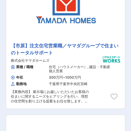
産領域を担当する同社での募集となります。ヤマ
ダホールディングスグループのグループシナジー
を活用した集客導線が確立されており、安定して
働くことが可能です。また、飛び込み営業はほと
んどなく、展示場にお越しいただいたお客様や資
料請求されたお客様の対応が主になります。
【市原】注文住宅営業職／ヤマダグループで住まい
のトータルサポート
株式会社ヤマダホームズ
業種 / 職種
住宅（ハウスメーカー）
,
建設・不動産
個人営業
年収
300万円
~
1000万円
勤務地
千葉県千葉市中央区宮崎
【業務内容】 展示場にお越しいただいたお客様の
住まいに関するニーズをヒアリングを行い、理想
の住空間を創り上げる提案をお任せ致します。土
地探しから間取りプラン、資金、インテリアの相
談など、世界に一つの住まいづくりに伴走しま
す。 【具体的な業務内容】 ■展示場へお越しい
ただいたお客様への対応 ■資料請求されたお客様
への対応 ■お客様への住まいに関するヒアリング
■お客様のニーズに基づいたご提案 ■建設予定地