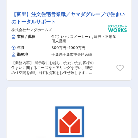
【富里】注文住宅営業職／ヤマダグループで住まい
のトータルサポート
株式会社ヤマダホームズ
業種 / 職種
住宅（ハウスメーカー）
,
建設・不動産
個人営業
年収
300万円
~
1000万円
勤務地
千葉県千葉市中央区宮崎
【業務内容】 展示場にお越しいただいたお客様の
住まいに関するニーズをヒアリングを行い、理想
の住空間を創り上げる提案をお任せ致します。土
地探しから間取りプラン、資金、インテリアの相
談など、世界に一つの住まいづくりに伴走しま
す。 【具体的な業務内容】 ■展示場へお越しい
ただいたお客様への対応 ■資料請求されたお客様
への対応 ■お客様への住まいに関するヒアリング
■お客様のニーズに基づいたご提案 ■建設予定地
の調査 ■契約関連の事務作業 ■引き渡し後のアフ
ターフォロー 【担当者コメント】 家電量販店の
最大手である「ヤマダ」ホールディングスの不動
産領域を担当する同社での募集となります。ヤマ
ダホールディングスグループのグループシナジー
を活用した集客導線が確立されており、安定して
働くことが可能です。また、飛び込み営業はほと