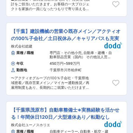
にモチベーション高く取り組むことが出来ます。
働きやすい環境が整っています。 変更の範囲：会
計をご担当いただきます。お客様の一大プロジェ
・担当エリアは、事務所から車で30分圏内となっ
社の定める業務
クトを家族の一員になったつもりで寄り添える
ており、移動の際には社用車をご利用いただきま
方、今までの経験や知識を活かしてプロとして活
す。 ・地元密着型の企業のため、遠方への出張は
躍いただきます。 ■特徴： 当社で求める営業設
ございません。 ・公共工事メインのため夜勤が発
計はお客様から信頼され期待を込めて家づくりを
生することはなく、ワークライフバランスを整え
任され、期待を超える引渡しができる方です。営
て働くことができます。 ■入社後のキャリアパ
【千葉】建設機械の営業◇既存メイン／アクティオ
業とともに商談から参加していただき引渡しまで
ス： 当社は、社員の「学びたい」という意欲を大
一貫してご担当いただきます。 注文住宅では住ま
の100%子会社／土日祝休み／キャリアパスも充実
切にし、資格取得なども積極的に支援をしていま
う方の生活スタイルや建上地の環境などを深く理
す。受験・講習費用などかかる場合は、会社が全
株式会社総建
解し、お客様の満足度が高く自身も納得の作品を
額負担しています。実績次第では、部長など管理
生み出していただきたいと思っております。ま
業種 / 職種
専門店・その他小売
,
自動車・建機・自
職へとキャリアアップできるチャンスもありま
た、新卒採用も積極的に行っており、後進教育も
動車部品営業（国内） その他法人営業
す。 ■当社の魅力： 公共工事では、茂原市を中
お任せする予定です。 ■働き方について： 長期
（既存・ルートセールス中心）
心に数々の実績を誇り、千葉県の等級格付けでは
年収
450万円
~
599万円
的に活躍できる環境づくりに努めております。 ・
土木一式、建築一式共にAランクの評価であり、
勤務地
千葉県市川市柏井町
PC21時シャットダウン ・全社平均残業時間30時
近年では毎年のように、千葉県様及び茂原市様の
間以内 ・年間休日120日以上 ・完全週休2日制 ・
優良工事表彰にも選ばれております。 また、旭化
〜アクティオグループの100％子会社・千葉県地
様々な休暇制度 ■ネクストグループについて：
成ホームズ様の指定工事店として、昭和５１年よ
域密着／既存営業メイン／マイカー通勤推奨／再
・【住宅×IT】7年間で3倍に急成長したハウスメ
り、お付き合いを頂き、４０年以上に渡って、高
雇用制度もあり、長期的にご就業いただけます〜
ーカーのネクストグループ！ 創業16年で100億円
品質の住宅の施工を行っており、令和３年３月に
当社は、建設現場で使用される機械のレンタル・
規模となったネクストグループ。20期までの上場
は、お引渡し棟数３０００棟を達成することが出
販売・修理を手掛ける企業です。土木・道路・造
を目指し、海外事業展開やDX化、事業領域の拡
来ました。 創業以来培ってきた、知恵と経験、官
園など幅広い分野で活躍する機械を取り扱い、現
大など、住宅を軸としながら多角的に挑戦を続け
公庁様及び旭化成ホームズ様からご指導頂いた最
場に必要な機材をタイムリーに提供することで、
ています。 例えば、顧客情報やプロジェクトの進
【千葉県茂原市】自動車整備士※実務経験を活かせ
新の技術を駆使して、お客様に喜んで頂ける施工
地域のインフラ整備を支えています。 そんな当社
行状況をクラウド上で管理する仕組みも、業界内
を続けてまいります。 変更の範囲：会社の定める
にて営業職として、こうした機械の提案・手配を
る！年間休日120日／大型連休あり／転勤なし
で普及したのはここ2〜3年ですが、当社では10
業務
通じてお客様のプロジェクトをサポートしていた
年前から導入しています。また、物件の中を実際
株式会社ユーノスホリエ
だきます。 ■業務詳細： 主に既存のお客様への
に歩いて見ているかのように、多角的に写真を閲
ルート営業をお任せします。 定期的な訪問を通じ
業種 / 職種
自動車ディーラー
,
自動車・航空・建
覧することができる3Dウォークスルーという手