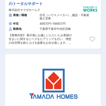
のトータルサポート
株式会社ヤマダホームズ
業種 / 職種
住宅（ハウスメーカー）
,
建設・不動産
個人営業
年収
300万円
~
1000万円
勤務地
千葉県千葉市中央区宮崎
【業務内容】 展示場にお越しいただいたお客様の
住まいに関するニーズをヒアリングを行い、理想
の住空間を創り上げる提案をお任せ致します。土
地探しから間取りプラン、資金、インテリアの相
談など、世界に一つの住まいづくりに伴走しま
す。 【具体的な業務内容】 ■展示場へお越しい
ただいたお客様への対応 ■資料請求されたお客様
への対応 ■お客様への住まいに関するヒアリング
■お客様のニーズに基づいたご提案 ■建設予定地
の調査 ■契約関連の事務作業 ■引き渡し後のアフ
ターフォロー 【担当者コメント】 家電量販店の
最大手である「ヤマダ」ホールディングスの不動
産領域を担当する同社での募集となります。ヤマ
ダホールディングスグループのグループシナジー
を活用した集客導線が確立されており、安定して
働くことが可能です。また、飛び込み営業はほと
んどなく、展示場にお越しいただいたお客様や資
料請求されたお客様の対応が主になります。