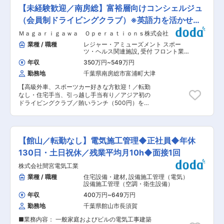
車の整備が主な業務となります。 （1） コース走
います。 最初はトイレ交換などの簡単なリフォー
【未経験歓迎／南房総】富裕層向けコンシェルジュ
行車両の走行前メンテナンスオイル漏れ、タイヤ
ムから担当していき、知識や経験を積んでいけま
の空気圧の点検、計測機器取り付け、ステッカー
（会員制ドライビングクラブ）※英語力を活かせ
す。 希望者には、会社負担でメーカー研修や、施
張り等 （2） 預かり車両（スポーツカーやレーシ
工管理技士などの資格取得も支援します。グルー
る！
Ｍａｇａｒｉｇａｗａ Ｏｐｅｒａｔｉｏｎｓ株式会社
ングカー）のメンテナンス、バッテリー点検、タ
プリーダーへの昇格など、どんどんキャリアアッ
イヤ交換、ブレーキパッドの交換等 （3）設備や
業種 / 職種
レジャー・アミューズメント スポー
プできます。未経験からの女性も活躍中です。 ・
工具のメンテナンス共有で利用する設備や工具等
ツ・ヘルス関連施設
,
受付 フロント業
社用車あり。使用車両は会社の軽バン等です。 ・
の保守管理 （4）施設内車両移動・作業車両の整
務・予約受付
目標はありますが、イメージとして月給や賞与に
年収
350万円
~
549万円
備 （5）清掃作業車・レッカー車等運転及び作業
響かず、あくまで個人目標として設定している状
勤務地
千葉県南房総市富浦町大津
（6）パーツ・ガソリンの仕入実務、サービスフ
況です。 ■組織構成 9名(男性７：女性
ロント業務（経験・適性に応じて） ■組織構成：
２) /30代〜70代の方まで在籍しています。他部
【高級外車、スポーツカー好きな方歓迎！／転勤
6名（マネージャー1名、メンバー5名） ■就業環
署だと20代の方も在籍している状況です。中途入
なし・住宅手当、引っ越し手当有り／アジア初の
境： 残業ほぼなし・年休105日 シフト制ではあり
社では元々、流通業界や電化製品のセールス、シ
ドライビングクラブ／賄いランチ（500円）をご
ますが、希望は通りやすく連休も取りやすい環境
ステムエンジニアなど、同業界と異業界からのご
用意しております！】 ■業務内容： ・ドライビ
となっています。 ■研修制度： OJT研修を通し
転職比率は５：５の割合です。 ■当社の特徴：
ングコースでドライビングをするお客様、ドライ
て、約1〜2か月間業務の流れを育成していきま
昭和48年に創業以来、設備工事店として営んでま
ビングをしない同伴のご家族双方にMagarigawa
す。 ■キャリアパス： 将来的にはチームリーダ
いりました。 南房総の地でいやしとくつろぎ、笑
Clubでどう楽しんでいただけるかを立案いただき
ーとしてメンバーのマネジメントや、ピットスタ
【館山／転勤なし】電気施工管理◆正社員◆年休
顔あふれるより良い暮らしを提供しています。住
ます。 ・実際のお客様のご案内 例)ドライビング
ッフ職へのチャレンジ機会を用意しております。
宅に係る5社のグループ企業を持ち、グループ全
＋飲食＋その他レジャーを、施設内でご提案、ご
130日・土日祝休／残業平均月10h◆面接1回
■魅力ポイント： ・今まで映像でしか見たことの
体の従業員数は80名、売り上げは13億となりま
案内 ・会員様へのメール問合せ等の対応 ・部門
ないような様々なスポーツカーを実際にメンテナ
株式会社間宮電気工業
す。 変更の範囲：会社の定める業務
横断的な業務調整（社内外） ・その他、会員様・
ンスして頂きます。 ・会員制の施設のため、新築
ゲストのリクエストに応じた社内調整 ■当社施設
業種 / 職種
住宅設備・建材
,
設備施工管理（電気）
で綺麗かつ洗練された環境でお仕事ができます。
に関して https://www.youtube.com/watch?
設備施工管理（空調・衛生設備）
・アジア初のドライビングクラブのため、海外の
v=gmbiOm6rPuk ■組織構成： 4名（フロントス
お客様もご来場します。 ・豊かな自然のなかで、
年収
400万円
~
649万円
タッフ2名、ピットスタッフ2名） ■研修制度：
他スタッフと楽しくコミュニケーションをとりな
勤務地
千葉県館山市長須賀
OJT研修を通して、約1〜2か月間業務の流れを育
がらのお仕事となります。 ・賄いランチ（500
成していきます。 ■キャリアパス： 将来的には
円）をご用意しております。 変更の範囲：会社の
■業務内容： 一般家庭およびビルの電気工事建築
チームリーダーとしてメンバーのマネジメント