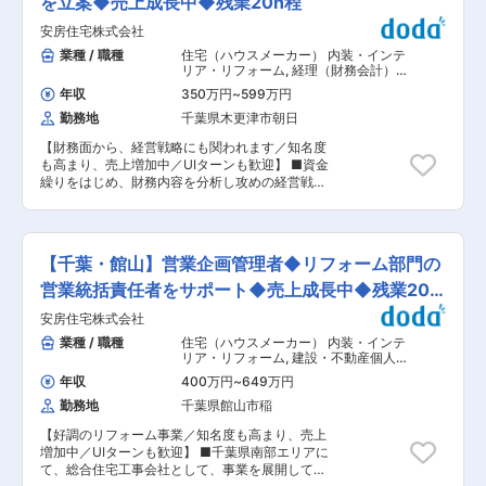
を立案◆売上成長中◆残業20h程
ネジメント補佐： 在庫管理、衛生管理、原価計算
安房住宅株式会社
(経験・スキルに応じて) 4）オープンキッチンで
の演出： イベント・パーティ向けの調理とパフォ
業種 / 職種
住宅（ハウスメーカー） 内装・インテ
ーマンス ■魅力点 ・日本初、世界でも知名度が
リア・リフォーム
,
経理（財務会計）
上がってきている施設におけるメンバーとして活
財務
年収
350万円
~
599万円
躍できます。 ・会員制の施設のため、新築で綺麗
勤務地
千葉県木更津市朝日
かつ洗練された環境でお仕事ができます。 ・アジ
ア初のドライビングクラブのため、海外のお客様
【財務面から、経営戦略にも関われます／知名度
も多く来場しますので、グローバルな環境下での
も高まり、売上増加中／UIターンも歓迎】 ■資金
経験が積めます。 ■Magarigawa のサービス
繰りをはじめ、財務内容を分析し攻めの経営戦略
2023年夏に開業し、グローバルに知名度が上が
を企画・立案していただける財務担当者を募集し
りつつある会員制ドライビングクラブ“THE
ます。経営陣に近いポジションで、財務業務の
MAGARIGAWA CLUB”にあるレストランの調理ス
他、今後の会社の方向性も一緒考えていただきま
タッフとして業務を行っていただきます。 ホテル
す。 ■業務内容： ・資金調達 ・金融機関対応 ・
やバーラウンジを併設しており、来場者と宿泊者
【千葉・館山】営業企画管理者◆リフォーム部門の
財務管理 ・財務戦略の企画、立案 ・決算書作成
向けに、豊かな自然と最高級の食材に囲まれ、料
後の許可申請対応 ■組織構成： 配属先は、総務
営業統括責任者をサポート◆売上成長中◆残業20h
理人としての「理想のキャリア」を築いていただ
部になります。6名の社員が在籍しています。そ
きます。 変更の範囲：会社の定める業務
程
安房住宅株式会社
のうち、経理担当者は、3名。基本的な帳簿付け
などは、その経理担当者が行っています。試算表
業種 / 職種
住宅（ハウスメーカー） 内装・インテ
などの作成業務も経理担当が行っており、決算書
リア・リフォーム
,
建設・不動産個人営
や最終チェックなどは担当税理士に依頼していま
業 営業企画
年収
400万円
~
649万円
す。 ■魅力ポイント： 【売上好調・右肩上がり
勤務地
千葉県館山市稲
で成長中】：リフォーム事業のニーズが特に増え
ており、売上は、好調です。南房総エリア、木更
【好調のリフォーム事業／知名度も高まり、売上
津エリアでの知名度も高まってきており、リピー
増加中／UIターンも歓迎】 ■千葉県南部エリアに
トでご依頼をいただくことも多いです。 【財務面
て、総合住宅工事会社として、事業を展開してい
から経営にも関われる】：経営陣とも近いポジシ