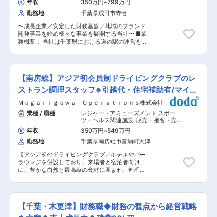
年収
350万円
~
799万円
額の調整・確定管理 ・企業向け施設貸出期間中の
勤務地
千葉県成田市寺台
イベント運営支援 ■魅力点 ・日本初、世界でも
知名度が上がってきている施設におけるメンバー
〜成長企業／安定した財務基盤／地域のブランド
として活躍できます。 ・会員制の施設のため、新
開発事業を始め様々な事業を展開する当社〜 ■業
築で綺麗かつ洗練された環境でお仕事ができま
務概要： 当社は千葉県における道の駅の運営を複
す。 ・アジア初のドライビングクラブのため、海
数展開しています。そんな当社で地元を盛り上げ
外のお客様も多く来場しますので、グローバルな
る道の駅運営の総合職を募集しています。 ■業務
環境下での経験が積めます。 ■就業環境： 残業
内容詳細： ◇特産品の販売や飲食店舗における接
ほぼなし・年休105日 シフト制ではありますが、
客販売 ◇商品の発注作業 ◇より活気のある道の
希望は通りやすく連休も取りやすい環境となって
【南房総】アジア初会員制ドライビングクラブのレ
駅を創るための店舗開発 ◇パート・アルバイト従
います。 ■人員構成： ・全体人員構成：約60名
業員のマネジメント業務 等 ■魅力： ◇千葉と
ストラン調理スタッフ※引越代・住宅補助有/マイカ
・所属部門の人員：3名 変更の範囲：会社の定め
いう立地で地域の特産品や独自の商品を豊富に有
る業務
ー通勤
Ｍａｇａｒｉｇａｗａ Ｏｐｅｒａｔｉｏｎｓ株式会社
する道の駅。商品知識を必要としますが、千葉の
魅力を前面に押し出せるお仕事です。 ◇働き方改
業種 / 職種
レジャー・アミューズメント スポー
善や運営の仕組化に取り組んでおり、より社員や
ツ・ヘルス関連施設
,
販売・接客・売り
働く仲間が働き易い環境を目指しております。 ■
場担当 ホールスタッフ・フロアスタッ
年収
350万円
~
549万円
フ・調理スタッフ（飲食）
当社について： 「日本全国の地域を活性化して、
勤務地
千葉県南房総市富浦町大津
日本を元気にする」というビジョンを掲げ、千葉
県内を中心に地域活性化事業を展開しています。
【アジア初のドライビングクラブ／ホテルやバー
観光土産品の企画・開発、卸、販売のトータルプ
ラウンジを併設しており、来場者と宿泊者向け
ロデュースや、道の駅の開発・運営、食のテーマ
に、豊かな自然と最高級の食材に囲まれ、料理人
パークの運営等、多数の事業を展開している会社
としての「理想のキャリア」を築いていただきま
です。 変更の範囲：会社の定める業務
す】 ■業務内容： 1）仕込み・調理・盛り付け：
旬の地元食材や各所から取り寄せた厳選食材を使
用 ・洋食・和食の両方のメニューあり 2）ニュー
【千葉・木更津】財務職◆財務の観点から経営戦略
開発サポート： 季節ごとのコース料理や、イベン
トに合わせた特別メニューの考案 3）キッチンマ