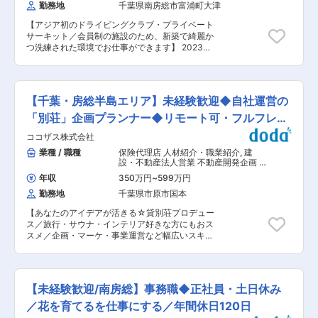
勤務地
千葉県南房総市富浦町大津
認および未請求・未回収の管理 （3）回送・車両
手配 ・車両回送（積載車・陸送）の手配および日
【アジア初のドライビングクラブ・プライベート
程調整 ・入出庫スケジュール管理 ・ディーラ
サーキット／会員制の施設のため、新築で綺麗か
ー・整備工場への搬入手配 （4）顧客対応・コミ
つ洗練された環境でお仕事ができます】 2023年
ュニケーション ・会員／顧客からの問い合わせ対
夏に開業いたしましたアジア初の会員制ドライビ
応（メール・電話） ・車両状態や作業内容の報告
ングクラブ“THE MAGARIGAWA CLUB”内で会員
・契約・請求・運用に関する各種案内 ・海外顧客
様の接客業務（コンシェルジュ業務）を行ってい
との英語対応（海外からの車の輸送もあり） ■組
ただきます。 ■業務内容： 夜勤におけるコンシ
織構成： 9名（マネージャー1名、メンバー８名）
【千葉・房総半島エリア】未経験歓迎◆自社運営の
ェルジュ業務（国内外の会員様、そのゲストおよ
■就業環境： 残業ほぼなし・年休105日 シフト制
びその他来場・宿泊者対応）、シフト勤務に従い
「別荘」企画プランナー◆リモート可・フルフレッ
ではありますが、希望は通りやすく連休も取りや
日勤の場合もあります。 ・コースでドライビング
すい環境となっています。 ■魅力ポイント： ・
クス
ココザス株式会社
するお客様、ドライビングしない同伴のご家族双
会員制の施設のため、新築で綺麗かつ洗練された
方にMagarigawaでどう楽しんでいただけるかを
業種 / 職種
保険代理店 人材紹介・職業紹介
,
建
環境でお仕事ができます。 ・アジア初のドライビ
立案。 ・実際のお客様のご案内 ※例：ドライビ
設・不動産法人営業 不動産開発企画 不
ングクラブのため、海外のお客様もご来場しま
ング＋飲食＋宿泊＋その他レジャーを、施設内で
動産仕入（用地・一棟・区分） 店舗開
す。 ・豊かな自然のなかで、他スタッフと楽しく
年収
350万円
~
599万円
発・FC開発
ご提案、ご案内 ・会員様へのメール・電話・SNS
コミュニケーションをとりながらのお仕事となり
勤務地
千葉県市原市国本
問合せ等の対応、会員様・ゲストのリクエストに
ます。 ・賄いランチ（500円）をご用意しており
応じたホスピタリティ実践 ・組織横断的な業務調
ます。 変更の範囲：会社の定める業務
【あなたのアイデアが活きる☆貸別荘プロデュー
整（社内外・各取引先） ・会員様への各種営業活
ス／旅行・サウナ・インテリア好きな方にもおス
動 ■魅力点 ・日本初、世界でも知名度が上がっ
スメ／企画・マーケ・事業運営など幅広いスキル
てきている施設におけるメンバーとして活躍でき
が伸ばせます！】 ＜おすすめポイント＞ ◎未経験
ます。 ・会員制の施設のため、新築で綺麗かつ洗
歓迎の人柄重視採用！ ◎物件リサーチから運営ま
練された環境でお仕事ができます。 ・アジア初の
で一貫して関われる“事業視点”の仕事 ◎リモート
ドライビングクラブのため、海外のお客様も多く
可＆フルフレックスで柔軟な働き方が実現 ■業務
来場しますので、グローバルな環境下での経験が
【未経験歓迎/南房総】事務職◆正社員・土日休み
内容 自社ブランド「COCO VILLA」の拡大に向
積めます。 ■就業環境： 残業ほぼなし・年休105
け、物件づくりから運営まで一貫して携わりま
／花を育てるを仕事にする／年間休日120日
日 シフト制ではありますが、希望は通りやすく連
す。 ・貸別荘の運営代行案件の獲得、売買物件の