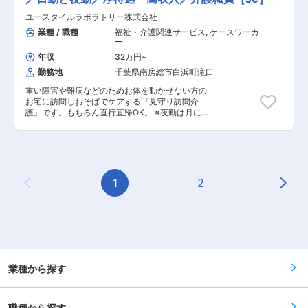
ッフが必ず同行し、業務の流れや注意点を徹底的
護職です。 研修を通して、需要が非常に高い「医
に指導します。未経験の方もプロとして成長でき
ユースタイルラボラトリー株式会社
療的ケア」ができるプロフェッショナルな介護士
ます。
としても成長できます。 人の役に立つ仕事をして
業種 / 職種
福祉・介護関連サービス
,
ケースワーカ
いきたい方、お待ちしております！ ・見守り ・
ー
生活介助： 家事援助（洗濯、掃除、料理） ・身
年収
32万円
~
体介護： 起床・就寝・入浴・食事の介助 ・外出
勤務地
千葉県南房総市白浜町滝口
時の同行支援 ・医療的ケア： たんの吸引、経管
栄養（胃ろう・腸ろう） ・介護記録の記入 など
重い障害や難病などのためお体を動かせない方の
◎マネージャー業務 一緒にお仕事をするスタッフ
お宅に訪問しおそばでケアする『見守り訪問介
さんのシフト管理や教育など働きやすい環境を整
護』です。もちろん直行直帰OK。 ※夜勤は月に
えるお仕事を主にお願いします。 質問や相談など
12回。 【仕事内容】 ALSなどの難病の方や、さ
を気軽に受けられる頼られる社員さんとして活躍
まざまな障がいによりおひとりでは生活できない
してください！ ・サービス提供管理 ・介護スタ
方のご自宅へ伺い、生命と生活を支える、障害福
ッフのフォロー・指導・育成・ケア ・ご家族との
祉をメインとした訪問介護ケアのお仕事です。 ・
連絡 ・担当者会議への出席 ・スタッフのシフト
生活介助： 家事援助（洗濯、掃除、料理） ・身
作成 ・ご利用者様ごとのチーム管理 ・他事業
体介護： 起床・就寝・入浴・食事の介助 ・外出
1
2
所・行政相手の打合せ ・事業部の運営、売上管理
Previous Page
Next
時の同行支援 ・医療的ケア： たんの吸引、経管
・営業戦略の企画と実行 ・非常勤スタッフの採
栄養（胃ろう・腸ろう） ・介護記録の記入 など
用 など ※詳細は面談時にお伝えします ◎働い
※詳細は面談時にお伝えします ◎働いている人
ている人のほとんどが無資格・未経験からスター
のほとんどが無資格・未経験からスタート！！研
ト！！研修や仕事を覚えるまでは先輩スタッフが
修や仕事を覚えるまでは先輩スタッフが同行する
同行するので安心！ ■━━━ 1日のスケジュール
ので安心！ ■━━━ 1日のスケジュール例 ━━━□
例 ━━━□ 【日勤】 ◇9:00～／サービス開始 ・
【日勤】 ◇9:00～／サービス開始 ・ベットから
ベットから車いすへの移乗 ・お食事介助 ・外出
車いすへの移乗 ・お食事介助 ・外出援助など
業種から探す
援助など ◇13:00～／サービス記録、終了 ＜休
◇13:00～／サービス記録、終了 ＜休憩・次の利
憩・次の利用者宅へ移動＞ ◇14:00～／利用者宅
用者宅へ移動＞ ◇14:00～／利用者宅到着・サー
到着・サービス開始 ◇18:00～／サービス記録、
ビス開始 ◇18:00～／サービス記録、終了 ・直行
終了 ・直行直帰OK 【夜勤】 ◇22:00～／サービ
職種から探す