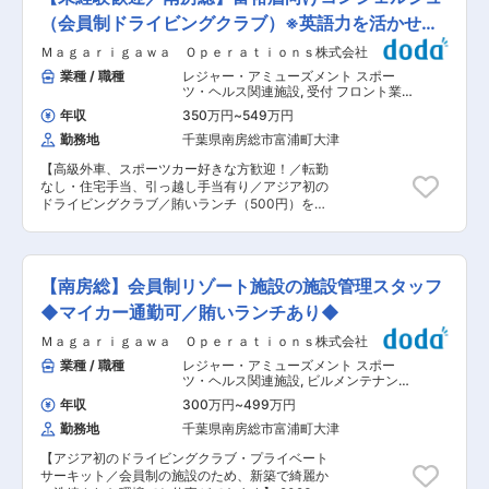
日や嗜好に合わせたパーソナルな対応 4）空間演
出：開店前のセッティングから、カトラリーの磨
（会員制ドライビングクラブ）※英語力を活かせ
き上げ、雰囲気作りまで ■魅力点 ・日本初、世
る！
Ｍａｇａｒｉｇａｗａ Ｏｐｅｒａｔｉｏｎｓ株式会社
界でも知名度が上がってきている施設におけるメ
ンバーとして活躍できます。 ・会員制の施設のた
業種 / 職種
レジャー・アミューズメント スポー
め、新築で綺麗かつ洗練された環境でお仕事がで
ツ・ヘルス関連施設
,
受付 フロント業
きます。 ・アジア初のドライビングクラブのた
務・予約受付
年収
350万円
~
549万円
め、海外のお客様も多く来場しますので、グロー
勤務地
千葉県南房総市富浦町大津
バルな環境下での経験が積めます。
■Magarigawa のサービス 2023年夏に開業し、
【高級外車、スポーツカー好きな方歓迎！／転勤
グローバルに知名度が上がりつつある会員制ドラ
なし・住宅手当、引っ越し手当有り／アジア初の
イビングクラブ“THE MAGARIGAWA CLUB”にあ
ドライビングクラブ／賄いランチ（500円）をご
るレストランの調理スタッフとして業務を行って
用意しております！】 ■業務内容： ・ドライビ
いただきます。 ホテルやバーラウンジを併設して
ングコースでドライビングをするお客様、ドライ
おり、来場者と宿泊者向けに、豊かな自然と最高
ビングをしない同伴のご家族双方にMagarigawa
級の食材に囲まれ「理想のキャリア」を築いて頂
Clubでの接客をご担当いただきます。 ・実際の
きます。 変更の範囲：会社の定める業務
【南房総】会員制リゾート施設の施設管理スタッフ
お客様のご案内 例)ドライビング＋飲食＋その他
レジャーを、施設内でご提案、ご案内 ・会員様へ
◆マイカー通勤可／賄いランチあり◆
のメール問合せ等の対応 ・部門横断的な業務調整
Ｍａｇａｒｉｇａｗａ Ｏｐｅｒａｔｉｏｎｓ株式会社
（社内外） ・その他、会員様・ゲストのリクエス
トに応じた社内調整 ■当社施設に関して
業種 / 職種
レジャー・アミューズメント スポー
https://www.youtube.com/watch?
ツ・ヘルス関連施設
,
ビルメンテナンス
v=gmbiOm6rPuk ■組織構成： 8名（マネージャ
（商業施設・店舗・オフィス） 施設管
年収
300万円
~
499万円
理・マネジメント
ー2名、スタッフ5名、ナイトスタッフ1名） ■研
勤務地
千葉県南房総市富浦町大津
修制度： OJT研修を通して、約1〜2か月間業務の
流れを育成していきます。 ■キャリアパス： 将
【アジア初のドライビングクラブ・プライベート
来的にはチームリーダーやメンバーのマネジメン
サーキット／会員制の施設のため、新築で綺麗か
トへのチャレンジ機会を用意しております。