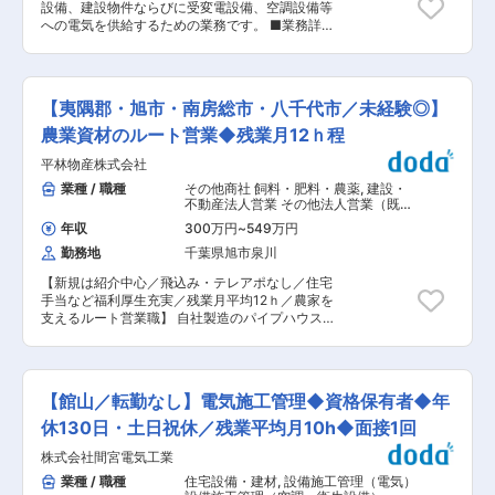
定める業務
設備、建設物件ならびに受変電設備、空調設備等
や、整備士職へのチャレンジ機会を用意しており
への電気を供給するための業務です。 ■業務詳
ます。 ■Magarigawaのサービス： 2023年 夏に
細： ・公共建物（学校など）をメインに、施設や
開業したアジア初の会員制ドライビングクラブ(プ
一般住宅の電気工事 ・空調設備に電気を供給する
ライベートドライビングコース)“THE
工事 ・道路やトンネルの照明工事 ・建物の消防
MAGARIGAWA CLUB”内で会員のお客様向けのコ
設備の設置など ■当社について： 昭和22年の創
ンシェルジュとして業務を行っていただきます。
【夷隅郡・旭市・南房総市・八千代市／未経験◎】
業以来、安心・安全の高品質な電気工事をお客様
※“THE MAGARIGAWA CLUB”は会員のお客様が
へ提供し続けています。安房地域にて公共施設・
農業資材のルート営業◆残業月12ｈ程
所有する車を楽しく運転することが出来るプライ
民間施設の建設や改修に伴う電気工事を行ってお
ベートドライビングクラブです。施設内には、プ
平林物産株式会社
ります。 ■特徴： ◎ワークライフバランスの良さ
ール・レストラン・テニスコート・温泉施設や宿
（年間休日130日、残業が少ない） ◎公共工事中
業種 / 職種
その他商社 飼料・肥料・農薬
,
建設・
泊施設などを併設し、新しいカーライフを提供す
心の安定した事業基盤 ◎資格取得支援や経験を活
不動産法人営業 その他法人営業（既
るリゾート施設となります。 変更の範囲：会社の
かせる環境 ◎田舎・館山でおおらかに働き、暮ら
存・ルートセールス中心）
定める業務
年収
300万円
~
549万円
したい！子どもをのびのびと育てたい！そんな方
勤務地
千葉県旭市泉川
に… 東京都23区からの移住または通勤の場合、千
葉県より補助金が出ます。 …千葉県事業・規約に
【新規は紹介中心／飛込み・テレアポなし／住宅
基づき 【複身１００万円】【単身６０万円】
手当など福利厚生充実／残業月平均12ｈ／農家を
（東京都23区からの移住等、要件あり）
支えるルート営業職】 自社製造のパイプハウスを
はじめとした農業用の各種資材や種苗の販売を行
う農業の総合商社である当社にて、以下の業務を
ご担当いただきます。 ■業務概要：営業（本社／
旭市／南房総市／八千代市） 当社の営業の体制強
【館山／転勤なし】電気施工管理◆資格保有者◆年
化を目的とし、新たな担当者を採用します。 〈業
務詳細〉 パイプハウスや鉄骨ハウス等の農材、お
休130日・土日祝休／残業平均月10h◆面接1回
よび栽培に関する資材や設備等の生産関連資材、
株式会社間宮電気工業
種苗、包材のルートセールスを担当していただき
ます。 既存顧客への営業活動が業務全体の7割ほ
業種 / 職種
住宅設備・建材
,
設備施工管理（電気）
どを占めます。新規営業は既存顧客からの紹介を