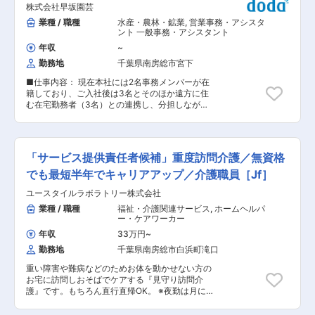
休も取りやすい環境となっています。 変更の範
株式会社早坂園芸
情報収集・開拓 ・物件オーナーへ事業立ち上げ／
囲：会社の定める業務
収益改善の提案（コンセプト設計・運用設計） ・
業種 / 職種
水産・農林・鉱業
,
営業事務・アシスタ
自社・管理物件の巡回、トラブル時の一次対応、
ント 一般事務・アシスタント
修繕／清掃手配 ・現場スタッフのOJT、運営品質
年収
~
の向上支援 ・業務マニュアルの作成・改善、オペ
勤務地
千葉県南房総市宮下
レーションの効率化 ■「COCOVILLA事業」 四季
折々の海・山・川・湖に囲まれた特別なロケーシ
■仕事内容： 現在本社には2名事務メンバーが在
ョンを叶える、一棟貸し切りのプライベートな貸
籍しており、ご入社後は3名とそのほか遠方に住
別荘です。 自社で別荘を購入し、リノベーション
む在宅勤務者（3名）との連携し、分担しながら
をし、販売。複数のオーナーにて物件を所有し、
以下業務を担当頂きます。 ・簡単なＰＣ入力業務
その運営も当社で行っています。 土地や風土を活
（請求書関連や受発注関連） ・電話応対／書類作
かした施設・過ごし方を提供できるよう、統一コ
成（請求書関連や受発注関連） ・出荷作業補助
ンセプトを持たず、オリジナリティ溢れる別荘を
（地域のホームセンターや、市場に出荷していま
創っています。 2026年末には60拠点、2027年に
「サービス提供責任者候補」重度訪問介護／無資格
す） ・寮管理、寮清掃、応募者送迎等の雑務業務
は100拠点を目指しおり、将来的には日本全国の
■組織構成： 本社には生産スタッフが25名、本社
でも最短半年でキャリアアップ／介護職員［Jf］
みならず、海外への展開も計画しています。 ■業
事務スタッフ2名、また在宅から遠隔で支えてく
務の魅力 ・「売って終わり」ではなく、価値を育
ユースタイルラボラトリー株式会社
れている事務3名のスタッフがいます。 木更津市
てる仕事。企画〜運営まで関われるため、成果が
内、館山市内にある店舗では、関連会社の株式会
業種 / 職種
福祉・介護関連サービス
,
ホームヘルパ
稼働や満足度に直結します。 ・企画やマーケ、運
社ハヤサカのスタッフが販売業務をしています。
ー・ケアワーカー
営など幅広いスキルが伸ばせます。将来どこでも
在宅事務スタッフは、本社事務とメールや電話で
通用するスキルが身につきます。 ・物件数の拡大
年収
33万円
~
連携をしながら、主に全スタッフの労務管理や勤
に伴い、エリア責任者や拠点立ち上げへ。全国・
勤務地
千葉県南房総市白浜町滝口
怠管理、採用業務、ネットショップの管理を行っ
海外展開に関わり、事業推進の中核を担う機会が
ています。 社員それぞれが希望する働き方に合わ
あります。 ■働き方 ・内勤（事務等）と外勤
重い障害や難病などのためお体を動かせない方の
せ、柔軟に組織の在り方を変えています。 ■実際
（商談や現地対応等）は約3：7程度。 ・リモー
お宅に訪問しおそばでケアする『見守り訪問介
の働き方： 入社後は本社の既存2名が中心となっ
トを基本に、自宅と担当物件を行き来するスタイ
護』です。もちろん直行直帰OK。 ※夜勤は月に
てOJTで研修を行っていきます。 年間残業時間は
ルです。 ・完全週休二日制：祝日＋週2日好きな
12回。 【仕事内容】 ALSなどの難病の方や、さ
平均10時間程度ですが、お盆前やお彼岸前などの
曜日を選べます。ライフスタイルに合わせて決め
まざまな障がいによりおひとりでは生活できない