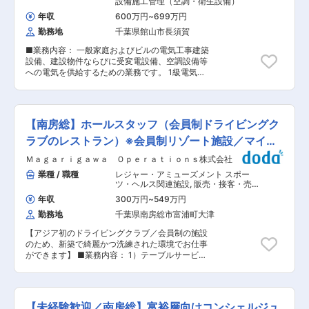
設備施工管理（空調・衛生設備）
中心にアプローチしますので、テレアポや飛び込
年収
600万円
~
699万円
みによる新規開拓はありません。 各事業所が担当
勤務地
千葉県館山市長須賀
するエリアにもよりますが、月1，2回程度、出張
が発生する可能性があります。 ■組織構成： 本
■業務内容： 一般家庭およびビルの電気工事建築
社：営業12名（平均年齢は43歳） 旭事業所：営
設備、建設物件ならびに受変電設備、空調設備等
業3名（平均年齢は36歳） 館山事業所：営業3名
への電気を供給するための業務です。 1級電気工
（平均年齢は46歳） 八千代事業所：営業5名（平
事施工管理技士の資格を活かして、ご活躍いただ
均年齢は48歳） ■勤務地について： 勤務希望地
きます。 ■業務詳細： ・公共建物（学校など）
をお伺い、可能な限り希望に沿うように配属いた
をメインに、施設や一般住宅の電気工事 ・空調設
します。各事業所の状況によっては、会社から配
備に電気を供給する工事 ・道路やトンネルの照明
属場所の相談をさせていただくこともございます
【南房総】ホールスタッフ（会員制ドライビングク
工事 ・建物の消防設備の設置など ■当社につい
ので、予めご了承ください。 ■入社後について：
て： 昭和22年の創業以来、安心・安全の高品質
ラブのレストラン）※会員制リゾート施設／マイカ
入社後はOJT期間を設け、先輩社員のもとで営業
な電気工事をお客様へ提供し続けています。安房
に同行しながら、仕事の流れを覚えていただきま
ー通勤可
Ｍａｇａｒｉｇａｗａ Ｏｐｅｒａｔｉｏｎｓ株式会社
地域にて公共施設・民間施設の建設や改修に伴う
す。 ■働き方： ・時間外労働：月平均12時間 ・
電気工事を行っております。 ■特徴： ◎ワークラ
業種 / 職種
レジャー・アミューズメント スポー
年間休日：107日 ・週休：土日祝休み ※第1・3土
イフバランスの良さ（年間休日130日、残業が少
ツ・ヘルス関連施設
,
販売・接客・売り
曜日は出勤です。 ・テレワーク：居住地が遠方の
ない） ◎公共工事中心の安定した事業基盤 ◎資格
場担当 ホールスタッフ・フロアスタッ
場合、リモート勤務の実施について相談が可能で
年収
300万円
~
549万円
フ・調理スタッフ（飲食）
取得支援や経験を活かせる環境 ◎田舎・館山でお
す。
勤務地
千葉県南房総市富浦町大津
おらかに働き、暮らしたい！子どもをのびのびと
育てたい！そんな方に… 東京都23区からの移住ま
【アジア初のドライビングクラブ／会員制の施設
たは通勤の場合、千葉県より補助金が出ます。 …
のため、新築で綺麗かつ洗練された環境でお仕事
千葉県事業・規約に基づき 【複身１００万円】
ができます】 ■業務内容： 1）テーブルサービス
【単身６０万円】 （東京都23区からの移住等、
全般：コース料理のサーブ、メニュー解説 ・洋
要件あり）
食・和食の両方のメニューあり 2）飲料提案（ペ
アリング）：ソムリエと連携したワインや地酒な
どの提案 3）ゲストリレーション：お客様の記念
【未経験歓迎／南房総】富裕層向けコンシェルジュ