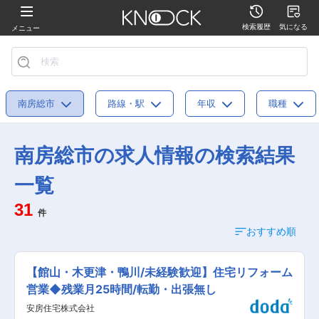
検索履歴
気になる
メニュー
南房総市
路線・駅
年収
職種
南房総市の求人情報の検索結果
一覧
31
件
おすすめ順
【館山・木更津・鴨川/未経験歓迎】住宅リフォーム
営業◆残業月25時間/転勤・出張無し
安房住宅株式会社