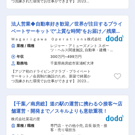
つ洗練された環境でお仕事ができます】 2023年
■Magarigawaのサービス： 2023年 夏に開業し
夏に開業し、グローバルに知名度が上がってきて
たアジア初の会員制ドライビングクラブ(プライベ
いる会員制ドライビングクラブ“THE
ートドライビングコース)“THE MAGARIGAWA
MAGARIGAWA CLUB”の施設全般の業務を行って
CLUB”内で会員のお客様向けのコンシェルジュと
いただきます。 コース施設だけでなく、ホテル・
して業務を行っていただきます。 ※“THE
法人営業◆自動車好き歓迎／世界が注目するプライ
レストラン・バーラウンジを併設しており、来場
MAGARIGAWA CLUB”は会員のお客様が所有する
者向けに、豊かな自然に囲まれた壮大な施設を維
ベートサーキットで"上質な時間"をお届け／残業ほ
車を楽しく運転することが出来るプライベートド
持管理していく重要な人材として「理想のキャリ
ライビングクラブです。施設内には、プール・レ
ぼ無
Ｍａｇａｒｉｇａｗａ Ｏｐｅｒａｔｉｏｎｓ株式会社
ア」を築いて頂きます。 ■業務内容： 1）施設内
ストラン・テニスコート・温泉施設や宿泊施設な
の温泉、プール、クラブハウスの給湯設備点検
業種 / 職種
レジャー・アミューズメント スポー
どを併設し、新しいカーライフを提供するリゾー
２）設備点検に伴うレポート、報告 ３）電話・メ
ツ・ヘルス関連施設
,
自動車・建機・自
ト施設となります。 変更の範囲：会社の定める業
ール対応 （お客様、外部クライアントからの問い
動車部品営業（海外） その他法人営業
務
年収
300万円
~
499万円
（既存・ルートセールス中心）
合わせの一次受けを担う可能性があります。）
勤務地
千葉県南房総市富浦町大津
４）事務業務などその他特命事項 （メイン業務が
ない場合、こういった業務をフォローしていただ
【アジア初のドライビングクラブ・プライベート
きます。） ■魅力点 ・日本初、世界でも知名度
サーキット／会員制の施設のため、新築で綺麗か
が上がってきている施設におけるメンバーとして
つ洗練された環境でお仕事ができます】 2023年
活躍できます。 ・会員制の施設のため、新築で綺
夏に開業し、グローバルに知名度が上がってきて
麗かつ洗練された環境でお仕事ができます。 ・ア
いる会員制ドライビングクラブ“THE
ジア初のドライビングクラブのため、海外のお客
MAGARIGAWA CLUB”にて法人営業スタッフを募
様も多く来場しますので、グローバルな環境下で
集します。 ■業務内容： ・法人営業 └各種面
の経験が積めます。 ■就業環境： 残業ほぼな
【千葉／南房総】道の駅の運営に携わる◇接客〜店
談、電話、メール、その他の手段を通じて国内外
し・年休105日 シフト制ではありますが、希望は
の法人顧客へアプローチ、商談管理および契約の
舗運営・開発まで／スキルよりも意欲重視！
通りやすく連休も取りやすい環境となっていま
獲得 ・国内外の顧客対応とコミュニケーション └
す。 変更の範囲：会社の定める業務
株式会社菜花の里
顧客からのお問い合わせ対応（対面・電話・メー
ルなど） ・文書管理と報告書作成 └営業に関する
業種 / 職種
専門店・その他小売
,
店長 販売・接
文書、契約書、申込書、提案書などの作成と管理
客・売り場担当
└営業・商談データの入力・管理、請求・精算金