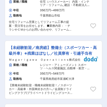
業種 / 職種
住宅（ハウスメーカー） 内装・インテ
リア・リフォーム
,
建設・不動産法人営
業 建設・不動産個人営業
年収
350万円
~
499万円
勤務地
千葉県館山市稲
住宅リフォーム営業としてリフォーム工事の提
案・受注等をお任せします。 ■業務内容： ・チ
ラシやＣＭからのお問い合わせや、リフォーム相
談館等にご来社いただいたお客様の希望を伺い、
おすすめのリフォームプランを提案するお仕事で
す。 ・ご提案から、見積り・打合せ・施工時の現
場管理・アフターフォローまで、じっくりお客様
【未経験歓迎／南房総】整備士（スポーツカー・高
に寄り添える営業スタイルで、信頼いただいたお
客様を最後まで見届けることが出来るのが当社の
級外車）※残業ほぼなし／社員寮有・引越手当有
特徴。「頼んでよかった！」と直接言っていただ
Ｍａｇａｒｉｇａｗａ Ｏｐｅｒａｔｉｏｎｓ株式会社
けるのでやりがいも感じやすく、モチベーション
維持につながっていきます。 ■業務の特徴： ・
業種 / 職種
レジャー・アミューズメント スポー
リフォームは家に住み続ける限り定期的に需要が
ツ・ヘルス関連施設
,
自動車・航空・建
生まれるので、リピートや紹介が多いのも当社の
機・その他輸送機器 整備士（自動車・
年収
350万円
~
549万円
建機・航空機など）
強みです。 ・新規と既存の割合は１：９でほとん
勤務地
千葉県南房総市富浦町大津
ど既存顧客向けです。 ┗新規/チラシなどを見た個
人からの問い合わせ ┗既存/提携会社からリフォー
【業種未経験歓迎・職種未経験歓迎！／スポーツ
ム依頼受けや既存顧客の引継ぎ ・リフォーム営業
カー・高級車・外国車好きの方へ／会員制ドライ
マニュアルや、先輩スタッフとの同行研修なども
ビングクラブ(プライベートドライビングコース)
あるので、未経験者も安心してスタートできま
のスタッフ募集！／社員寮、引っ越し手当有り】
す。 入社後2~3か月は先輩社員とのOJTで、会社
■業務内容： 軽微なメンテナンス業務となりま
の流れや案件の対応方法を理解いただきます。 独
す。走行の前/後のメンテナンス、保管しているお
り立ちされているのは半年〜1年程度を想定して