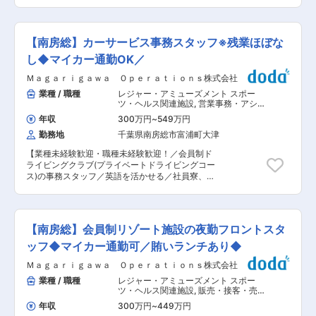
る当社。好調なリフォーム部門の営業統括責任者
ョンで、経営会議にもご参加いただきます。財務
のサポートをしていただく方を募集します。営業
面から、施策立案・企画もご担当いただき、会社
力強化のための増員募集です。 ■業務内容： ・
の方向性を決める場面にも関われます。また、当
リフォーム部門の営業統括責任者をサポート： 館
社は、社員のやりたいことやアイディアも尊重し
【南房総】カーサービス事務スタッフ※残業ほぼな
山市、鴨川市、木更津市にて、リフォーム店を展
ていく方針で、社員がモチベーション高く、業務
開しています。おもに営業力強化対策、営業メン
し◆マイカー通勤OK／
に取り組んでいます。 変更の範囲：会社の定める
バーの育成を行います。 ・営業強化対策： デー
業務
Ｍａｇａｒｉｇａｗａ Ｏｐｅｒａｔｉｏｎｓ株式会社
タを収集、分析し、強化すべき点は何かと具体的
な対策を考え、実行に移します。 ・各店長、メン
業種 / 職種
レジャー・アミューズメント スポー
バーの育成： 店長だけではなく、各メンバーの目
ツ・ヘルス関連施設
,
営業事務・アシス
標管理も行い、成長をサポートします。 ・新規業
タント 一般事務・アシスタント
年収
300万円
~
549万円
者の開拓： 工事業者、工務店の開拓を行います。
勤務地
千葉県南房総市富浦町大津
■組織構成： 営業部門は、16名の社員が在籍し、
各店舗で勤務をしています。社員16名の育成に当
【業種未経験歓迎・職種未経験歓迎！／会員制ド
たっていただきます。 ■魅力ポイント： 【売上
ライビングクラブ(プライベートドライビングコー
好調・右肩上がりで成長中】 リフォーム事業のニ
ス)の事務スタッフ／英語を活かせる／社員寮、引
ーズが特に増えており、売上は、好調です。南房
っ越し手当有り】 ■業務内容： 2023年夏に開業
総エリア、木更津エリアでの知名度も高まってき
し、グローバルに知名度が上がってきている会員
ており、リピートでご依頼をいただくことも多い
制ドライビングクラブ“THE MAGARIGAWA
です。 【社員のやりたいことを尊重する社風】
CLUB”にあるカーサービス事業の営業支援スタッ
当社は、社員のやりたいことやアイディアも尊重
【南房総】会員制リゾート施設の夜勤フロントスタ
フとして業務を行っていただきます。 カーサービ
していく方針で、社員がモチベーション高く、業
ス事業としては、複数のオーナーズガレージ、カ
ッフ◆マイカー通勤可／賄いランチあり◆
務に取り組んでいます。 変更の範囲：会社の定め
ーサービス工場、ガソリンスタンドを運営してお
る業務
Ｍａｇａｒｉｇａｗａ Ｏｐｅｒａｔｉｏｎｓ株式会社
り、その事業にかかる営業支援系の事務業務をし
ていただきます。 （1）契約管理 ・オーナーズガ
業種 / 職種
レジャー・アミューズメント スポー
レージ契約の作成・更新・解約対応 ・DocuSign
ツ・ヘルス関連施設
,
販売・接客・売り
等を用いた契約締結業務 （2）請求・収支管理 ・
場担当 フロント業務・予約受付
年収
300万円
~
449万円
ガレージ利用料、回送費用等の請求業務 ・入金確