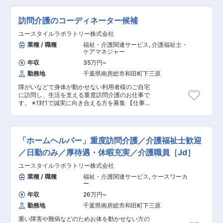
繁忙期は30時間〜40時間程度、業務量が増える
られます。 ・スーパーフレックス制を導入してお
方のご自宅へ伺い、生命と生活を支える、障害福
月もございます。 しかし閑散期はほぼ定時で帰っ
ります。コアタイムがないため、働く時間を自由
祉をメインとした訪問介護ケアのお仕事です。 ◎
ている社員ばかりなので、ご家庭の事情で出社が
訪問介護のコーディネーター候補
に選択可能です。 ・残業時間は部署や時期にもよ
ケアスタッフ業務 障がい者の方、高齢者の方、一
出来ない場合も、休みを取りやすい環境です。 ■
りますが、平均30分〜1時間/日程度です。 変更
人ひとりに必要なケアを行っていく、専門的な介
ユースタイルラボラトリー株式会社
事業内容： 昭和45年に創業し、南房総市という
の範囲：会社の定める業務
護職です。 研修を通して、需要が非常に高い「医
温暖な気候を生かし年間を通じて季節にあった
業種 / 職種
福祉・介護関連サービス
,
介護福祉士・
療的ケア」ができるプロフェッショナルな介護士
花・野菜・果物を生産しています。また、県内外
ケアマネジャー
としても成長できます。 人の役に立つ仕事をして
で行われる農業人フェアやイベント、そして地元
いきたい方、お待ちしております！ ・見守り ・
年収
35万円
~
で開催されるマルシェにも出店・出品し、地域の
生活介助： 家事援助（洗濯、掃除、料理） ・身
勤務地
千葉県南房総市和田町下三原
活性化や農業界の発展に寄与しています。
体介護： 起床・就寝・入浴・食事の介助 ・外出
時の同行支援 ・医療的ケア： たんの吸引、経管
障がいなどで身体が動かせない利用者様のご自宅
栄養（胃ろう・腸ろう） ・介護記録の記入 など
に訪問し、生活を支える重度訪問介護のお仕事で
◎サービス提供責任者業務 一緒にお仕事をするス
す。 ※1対1で誠実に向き合える方を募集 【仕事内
タッフさんのシフト管理や教育など働きやすい環
容】 見守りや日常生活のお手伝いが中心ですが、
境を整えるお仕事を主にお願いします。 質問や相
利用者様の生活を支える大切なお仕事です。 ※日
談などを気軽に受けられる頼られる社員さんとし
勤と夜勤月12回程度 ◎コーディネーター業務 一
て活躍してください！ ・介護スタッフのフォロ
緒にお仕事をするスタッフさんのシフト管理や教
「ホームヘルパー」重度訪問介護／介護福祉士歓迎
ー・指導・育成・ケア ・ご家族との連絡 ・担当
育など働きやすい環境を整えるお仕事を主にお願
者会議への出席 など ※詳細は面談時にお伝え
いします。 質問や相談などを気軽に受けられる頼
／日勤のみ／厚待遇・休暇充実／介護職員［Jd］
します ◎働いている人のほとんどが無資格・未経
られる社員さんとして活躍してください！ ■介護
ユースタイルラボラトリー株式会社
験からスタート！！研修や仕事を覚えるまでは先
スタッフのフォロー・指導・育成・ケア ■ご家族
輩スタッフが同行するので安心！ ■━━━ 1日の
との連絡 ■担当者会議への出席 ■サービス提供管
業種 / 職種
福祉・介護関連サービス
,
ケースワーカ
スケジュール例 ━━━□ 【日勤】 ◇9:00～／サ
理 ■スタッフのシフト作成 ■ご利用者様ごとのチ
ー
ービス開始 ・ベットから車いすへの移乗 ・お食
ーム管理 ■非常勤スタッフの採用 など ◎ケア業
年収
26万円
~
事介助 ・外出援助など ◇13:00～／サービス記
務 ■見守り・対話：状態の変化に気を配りながら
勤務地
千葉県南房総市和田町下三原
録、終了 ＜休憩・次の利用者宅へ移動＞ ◇14:00
の安全管理 ■生活介助： 家事援助（洗濯、掃
～／利用者宅到着・サービス開始 ◇18:00～／サ
除、料理など） ■身体介護： 起床・就寝・入
重い障害や難病などのためお体を動かせない方の
ービス記録、終了 ・直行直帰OK 【夜勤】
浴・食事の介助など ■医療的ケア： たんの吸