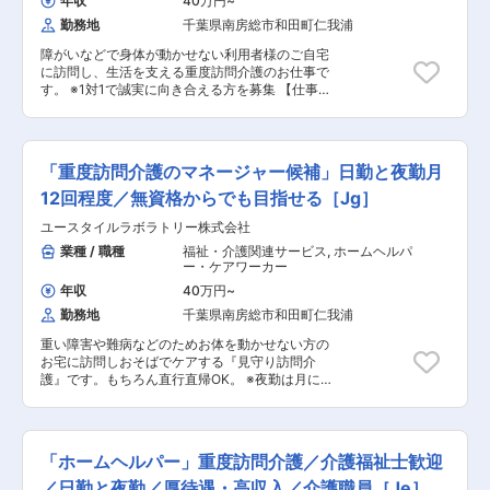
ら車いすへの移乗 ・お食事介助 ・外出援助な
年収
40万円
~
関わるのはご利用者さんがメインなので人間関係
ど ◇13:00～／サービス記録、終了 ＜休憩・次
勤務地
千葉県南房総市和田町仁我浦
で悩むこともありません。 給与：「今は良いけど
の利用者宅へ移動＞ ◇14:00～／利用者宅到着・
将来を考えたら今の給与だと難しいよな～」なん
サービス開始 ◇18:00～／サービス記録、終了 ・
障がいなどで身体が動かせない利用者様のご自宅
て思っていませんか？資格の取得などで給与UP
直行直帰OK ※担当する件数や、ご利用者様によっ
に訪問し、生活を支える重度訪問介護のお仕事で
のチャンス多数。最短半年で給与UPした方もい
て時間・サービスは異なります。 ※介護保険サー
す。 ※1対1で誠実に向き合える方を募集 【仕事内
ます。 【POINT2：2025年に介護需要がUP！！
ビスを提供する事業所の場合は家事代行などのお
容】 ※日勤と夜勤月12回程度 ◎マネージャー業務
学び・働くなら今！！】 2025年に団塊の世代が
仕事が含まれるケースもあります ＊＊ ここがオ
一緒にお仕事をするスタッフさんのシフト管理や
75歳を迎え、全人口の18.1%が後期高齢者になる
ススメ！！ ＊＊ ＜続けやすい職場3種の神器／
教育など働きやすい環境を整えるお仕事を主にお
とされています。（65歳以上は全人口の30.3％
未来がある業種＞ 【POINT1：続けやすい職場3
願いします。 質問や相談などを気軽に受けられる
予想） 介護サービスのニーズが高まる一方で、深
「重度訪問介護のマネージャー候補」日勤と夜勤月
種の神器】 厚待遇：賞与年2回はもちろん有給休
頼られる社員さんとして活躍してください！ ■サ
刻な介護人材不足に陥ると予測されています。 だ
暇や完全週休二日制といった待遇も充実していま
ービス提供管理 ■介護スタッフのフォロー・指
12回程度／無資格からでも目指せる［Jg］
からこそ！！！介護を学び、働くなら今です！
す！ 職場環境：たくさんの人を一度にケアする施
導・育成・ケア ■ご家族との連絡 ■担当者会議へ
【POINT3：無料で取れる公的資格】 無料で「重
ユースタイルラボラトリー株式会社
設とは違い、お一人に寄り添いゆったりとしたオ
の出席 ■スタッフのシフト作成 ■ご利用者様ごと
度訪問介護従業者養成研修統合課程」を取得でき
シゴト。また、関わるのはご利用者さんがメイン
のチーム管理 ■他事業所・行政相手の打合せ ■事
業種 / 職種
福祉・介護関連サービス
,
ホームヘルパ
るから、無資格、未経験の方でもOK また、当社
なので人間関係で悩むこともありません。 給与：
業部の運営、売上管理 ■営業戦略の企画と実行 ■
ー・ケアワーカー
研修で「介護職員実務者研修」の取得も可能！持
「今は良いけど将来を考えたら今の給与だと難し
非常勤スタッフの採用 ◎ケアスタッフ業務 障がい
っていない資格を取得して給与もUP。
年収
40万円
~
いよな～」なんて思っていませんか？資格の取得
者の方、高齢者の方、一人ひとりに必要なケアを
勤務地
千葉県南房総市和田町仁我浦
などで給与UPのチャンス多数。最短半年で給与
行っていく、専門的な介護職です。 研修を通し
UPした方もいます。 【POINT2：2025年に介護
て、需要が非常に高い「医療的ケア」ができるプ
重い障害や難病などのためお体を動かせない方の
需要がUP！！学び・働くなら今！！】 2025年に
ロフェッショナルな介護士としても成長できま
お宅に訪問しおそばでケアする『見守り訪問介
団塊の世代が75歳を迎え、全人口の18.1%が後期
す。 人の役に立つ仕事をしていきたい方、お待ち
護』です。もちろん直行直帰OK。 ※夜勤は月に
高齢者になるとされています。（65歳以上は全人
しております！ ■見守り・対話：状態の変化に気
12回。 【仕事内容】 ALSなどの難病の方や、さ
口の30.3％予想） 介護サービスのニーズが高ま
を配りながらの安全管理 ■生活介助： 家事援助
まざまな障がいによりおひとりでは生活できない
る一方で、深刻な介護人材不足に陥ると予測され
（洗濯、掃除、料理など） ■身体介護： 起床・
方のご自宅へ伺い、生命と生活を支える、障害福
ています。 だからこそ！！！介護を学び、働くな
就寝・入浴・食事の介助など ■医療的ケア： た
祉をメインとした訪問介護ケアのお仕事です。 ◎
ら今です！
んの吸引、経管栄養（胃ろう・腸ろう） など
「ホームヘルパー」重度訪問介護／介護福祉士歓迎
ケアスタッフ業務 障がい者の方、高齢者の方、一
※詳細は面談時にお伝えします ◎最初は先輩スタ
人ひとりに必要なケアを行っていく、専門的な介
／日勤と夜勤／厚待遇・高収入／介護職員［Je］