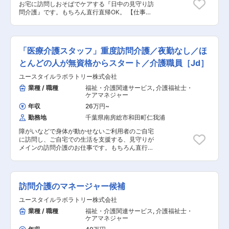
お宅に訪問しおそばでケアする『日中の見守り訪
◇22:00～／サービス開始 ・就寝前後の身支
引、経管栄養（胃ろう・腸ろう） など ※詳細
問介護』です。もちろん直行直帰OK。 【仕事内
度ケア(歯磨き、お着換え 等) ・就寝中の体位交
は面談時にお伝えします ◎最初は先輩スタッフが
容】 ALSなどの難病の方や、さまざまな障がいに
換、痰吸引など ◇23:00～／ご利用者様就寝 ・
必ず同行し、業務の流れや注意点を徹底的に指導
よりおひとりでは生活できない方のご自宅へ伺
定時の体位交換 ・見守り ・痰吸引など ◇7:00～
します。未経験の方もプロとして成長できます。
い、生命と生活を支える、障害福祉をメインとし
／ご利用者様起床 ◇8:00～／サービス記録、終
た訪問介護ケアのお仕事です。 ・生活介助： 家
了 ・直行直帰OK ※担当する件数や、ご利用者様
「医療介護スタッフ」重度訪問介護／夜勤なし／ほ
事援助 ・身体介護： 入浴・食事の介助 ・外出時
によって時間・サービスは異なります。 ＊＊ こ
の同行支援 ・介護記録の記入 ・医療的ケア： た
とんどの人が無資格からスタート／介護職員［Jd］
こがオススメ！！ ＊＊ 【POINT1：続けやすい
んの吸引、経管栄養 など ※詳細は面談時にお
職場3種の神器】 厚待遇：賞与年2回はもちろん
ユースタイルラボラトリー株式会社
伝えします ◎働いている人のほとんどが無資格・
有給休暇や完全週休二日制といった待遇も充実し
未経験からスタート！！研修や仕事を覚えるまで
業種 / 職種
福祉・介護関連サービス
,
介護福祉士・
ています！ 職場環境：たくさんの人を一度にケア
は先輩スタッフが同行するので安心！ ■━━━ 1
ケアマネジャー
する施設とは違い、お一人に寄り添いゆったりと
日のスケジュール例 ━━━□ ◇9:00～／サービス
したオシゴト。また、関わるのはご利用者さんが
年収
26万円
~
開始 ・ベットから車いすへの移乗 ・お食事介助
メインなので人間関係で悩むこともありません。
勤務地
千葉県南房総市和田町仁我浦
・外出援助など ◇13:00～／サービス記録、終
給与：「今は良いけど将来を考えたら今の給与だ
了 ＜休憩・次の利用者宅へ移動＞ ◇14:00～／利
と難しいよな～」なんて思っていませんか？資格
障がいなどで身体が動かせないご利用者のご自宅
用者宅到着・サービス開始 ◇18:00～／サービス
の取得などで給与UPのチャンス多数。最短半年
に訪問し、ご自宅での生活を支援する、見守りが
記録、終了 ・直行直帰OK ※担当する件数や、ご
で給与UPした方もいます。 【POINT2：資格無料
メインの訪問介護のお仕事です。もちろん直行直
利用者様によって時間・サービスは異なります。
取得とキャリアパス】 無料で「重度訪問介護従業
帰OK。 【仕事内容】 見守りがメインの訪問介護
※介護保険サービスを提供する事業所の場合は家
者養成研修統合課程」や「実務者研修」の取得が
のお仕事です。寝返りをうたせて上げたり、日常
事代行などのお仕事が含まれるケースもあります
可能です。 資格を取得すれば スタッフ → サービ
生活のお手伝いなどもございます。 ・見守り ・
＊＊ ここがオススメ！！ ＊＊ ＜無料で資格取
スリーダー → サービス提供責任者 → コーディネ
日常生活のお手伝い ・食事介助 ・介護記録の記
得・続けやすい職場3種の神器／未来がある業種
訪問介護のマネージャー候補
ーター → マネージャーになることも可能、上を
入 など ※詳細は面談時にお伝えします ◎働い
＞ 【POINT1：続けやすい職場3種の神器】 厚待
目指しやすい会社です♪
ている人のほとんどが無資格・未経験からスター
ユースタイルラボラトリー株式会社
遇：賞与年2回はもちろん有給休暇や完全週休二
ト！！研修や仕事を覚えるまでは先輩スタッフが
日制といった待遇も充実しています！ 職場環境：
業種 / 職種
福祉・介護関連サービス
,
介護福祉士・
同行するので安心！ ■━━━ 1日のスケジュール
たくさんの人を一度にケアする施設とは違い、お
ケアマネジャー
例 ━━━□ ◇9:00～／サービス開始 ・ベットか
一人に寄り添いゆったりとしたオシゴト。また、