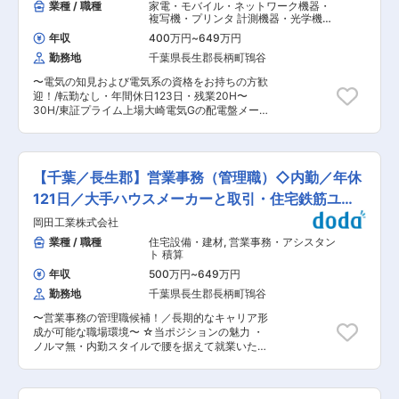
業種 / 職種
家電・モバイル・ネットワーク機器・
複写機・プリンタ 計測機器・光学機
器・精密機器・分析機器
,
品質管理（電
年収
400万円
~
649万円
気・電子・半導体） 品質保証（電気・
電子・半導体）
勤務地
千葉県長生郡長柄町鴇谷
〜電気の知見および電気系の資格をお持ちの方歓
迎！/転勤なし・年間休日123日・残業20H〜
30H/東証プライム上場大崎電気Gの配電盤メーカ
ー/首都圏中心の取引先多数の安定経営と高い技術
力〜 ■職務概要：※経験やスキルに応じて業務を
打診いたします。 当社の品質管理として、製品出
荷前の以下業務を担当いただきます。 ◇工程管理
【千葉／長生郡】営業事務（管理職）◇内勤／年休
(作業工程を適切な状態に管理) ◇品質検証(製品
や工程が確かなものであるかを検証・保証) ◇不
121日／大手ハウスメーカーと取引・住宅鉄筋ユニ
適合な製品ができてしまった場合の再発防止に向
ット
岡田工業株式会社
け、工程異常の原因追求と対策、工程改善などを
実施 など ※製品の仕様説明などの顧客対応につ
業種 / 職種
住宅設備・建材
,
営業事務・アシスタン
いては当社の盤について知識や経験が身についた
ト 積算
後、お任せする場合もございます。 ■入社後につ
年収
500万円
~
649万円
いて ご本人様のご経験・スキルによって、約1ヵ
勤務地
千葉県長生郡長柄町鴇谷
月の研修プログラムもご用意しております。 業務
では検査におけるマニュアルもございますが、そ
〜営業事務の管理職候補！／長期的なキャリア形
れをもってお一人で作業してもらうわけではな
成が可能な職場環境〜 ☆当ポジションの魅力 ・
く、先輩とのOJTも合わせて行いますので、ご安
ノルマ無・内勤スタイルで腰を据えて就業いただ
心ください。 また、品質管理でご経験を積んだ後
けます！ ・年間休日も121日確保、長期休暇もあ
はご希望のキャリアプランや適性に応じて、設計
るため、ワークライフバランスを整えることので
職等へキャリアアップも可能です。 ■就業環境に
きる就業環境です。 ・主に住宅鉄筋ユニット、地
ついて 30代〜50代までの社員がおり、人材育成