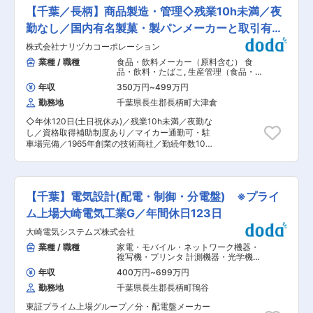
震対策建材を扱う創業60年の安定基盤！大手ハウ
には丁寧に時間をかけ、資格取得についても全社
【千葉／長柄】商品製造・管理◇残業10h未満／夜
スメーカーとの取引が多数あります。 ■業務概要
的な支援を行っています。 また年に1回の昇格試
当社は関東エリアを中心に住宅用基礎部材（鉄筋
勤なし／国内有名製菓・製パンメーカーと取引有／
験を設け公正な評価制度を導入しています。 千葉
ユニット）の製造・供給を行うメーカーとして、
工場より転勤はなく、年間休日は123日、残業月
転勤無
株式会社ナリヅカコーポレーション
安定した実績を持っています。 本ポジションでは
20h〜30h程度です。出張もほとんどございませ
販売積算課の一員として、既存顧客との図面受領
業種 / 職種
食品・飲料メーカー（原料含む） 食
ん。 ■魅力 【一貫生産体制・高い技術力】 首都
や納期調整、見積作成、進捗管理、組織内のマネ
品・飲料・たばこ
,
生産管理（食品・香
圏エリアにて受配電盤・分電盤等の製品を一貫生
ジメントなど、業務全般にわたるサポートを担当
料・飼料） 製造・生産オペレーター
産できる自社工場を保有しております。 企画・設
年収
350万円
~
499万円
（食品・香料・飼料）
します。 新規開拓や外回りはなく、デスクワーク
計・製造が一貫されており、お客様に合わせたカ
勤務地
千葉県長生郡長柄町大津倉
中心の業務です。 ■業務詳細 ・住宅基礎図面の
スタマイズができ、また社内連携も密に行われる
受領および仕様の打ち合わせ ・納期やスケジュー
ため高品質です。 お客様ごとに合わせた盤になり
◇年休120日(土日祝休み)／残業10h未満／夜勤な
ル管理、見積書の提示、顧客からの問い合わせ対
ますので、回路から仕様を作る必要があり、基礎
し／資格取得補助制度あり／マイカー通勤可・駐
応 ・受注内容をもとに製造部門と連携し、進捗状
知識から学べ、スキルアップに繋がります。 【技
車場完備／1965年創業の技術商社／勤続年数10
況の確認と調整 ・販売積算業務や業績数値の管
術力向上のための支援制度】 当社では教育制度の
年以上の社員多数◎◇ ■職務内容 1965年の創業
理、業務プロセスの安定化 ・メンバーの育成や指
一環で配電盤品質に関する技能検定を受験いただ
以来、各種フレーバリング・マテリアルや関連機
導、チームのモチベーション維持 ・組織全体の業
いております。 まずは2級を受験いただきその後1
器を中心に食の世界に貢献し、食品香料の製造・
務進捗管理と課題解決 ■組織構成 販売積算課チ
級へとステップアップしていただきます。 技能検
輸入・販売等を行う当社にて、香料やペースト状
ームでの業務です。 マネジメント経験者も活躍し
【千葉】電気設計(配電・制御・分電盤) ※プライ
定の受験料、手続き費用。交通費など全て会社負
の商品の製造・品質管理をお任せいたします。 ＜
やすく、メンバー同士の協力体制が整っていま
担です。
詳細＞ ・倉庫から必要な原料を調達 ・製造の指
ム上場大崎電気工業G／年間休日123日
す。 ■業務の魅力 既存顧客との信頼関係を深め
示書に従って計量、製造装置への投入 ・出荷部門
る業務に専念でき、安定した事業基盤のもとで長
大崎電気システムズ株式会社
への引継ぎ ※当社の製品はお客様のオーダーに応
期的なキャリア形成が可能です。 ワークライフバ
じて“多品種少量生産”が多いため、製造装置を使
業種 / 職種
家電・モバイル・ネットワーク機器・
ランスも良好です。 ■就業環境 外回りなしのデ
わず手作業で調合を行う場合も多いです。 大型の
複写機・プリンタ 計測機器・光学機
スクワーク中心で、週休2日制、長期休暇や年間
装置等は使用せずロット生産で多品種製造に対応
器・精密機器・分析機器
,
シーケンス制
休日121日と働きやすい環境です。 ■企業の特徴/
年収
400万円
~
699万円
御（PLC・シーケンス・ラダー） 電気
しています。 弊社の食品香料、製菓材料は、 大
魅力 ・創業60年以上の実績と大手取引先との安
設計（工作機械・装置・設備・制御盤
勤務地
千葉県長生郡長柄町鴇谷
手製菓・製パン業者様から町の洋菓子、和菓子店
定した関係、地震対策建材の開発など社会貢献性
など）
様まで幅広くご愛用いただいております。 ■組織
の高い事業を展開しています。 ・資材供給だけで
東証プライム上場グループ／分・配電盤メーカー
構成 25名が在籍しており、平均年齢35歳ぐらい