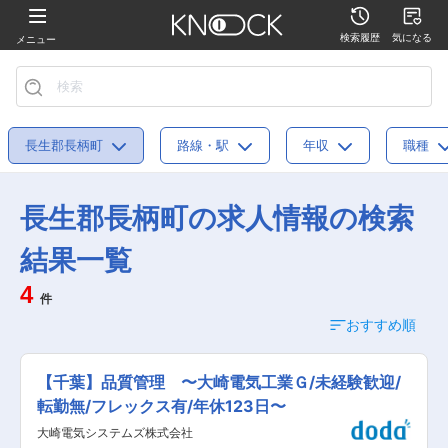
検索履歴
気になる
メニュー
長生郡長柄町
路線・駅
年収
職種
長生郡長柄町の求人情報の検索
結果一覧
4
件
おすすめ順
【千葉】品質管理 〜大崎電気工業Ｇ/未経験歓迎/
転勤無/フレックス有/年休123日〜
大崎電気システムズ株式会社