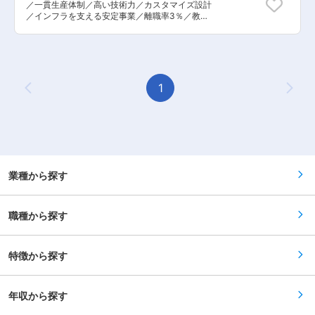
なく、建築図面の作成や建築現場の人手不足に対
／一貫生産体制／高い技術力／カスタマイズ設計
になります。 当社は中途入社者も多数在籍してお
するソリューションを展開。 ・先端技術も積極的
／インフラを支える安定事業／離職率3％／教育
りますので、入社後も安心して就業できます。 ■
に取り入れており、「VR住宅展示場」の運営など
体制充実 ■職務概要：【変更の範囲：会社の定め
研修体制 ご入社後は工場の各部署を体感いただ
市場のニーズに先回りで対応しており、業界内で
る業務】 同社のエンジニアとして、同社製品の配
き、製造の流れを覚えるところからスタートして
のIT推進にも努められております。 変更の範囲：
電盤における下記業務に携わっていただきます。
いただきます。 食品衛生の基礎を学んでいただい
会社の定める業務
入社時のレベルに応じて、以下業務内容をお任せ
た後、調達・出荷・製造等を1週間単位でローテ
します。 ◇仕様検討(営業と協働) ◇基本・詳細
ーションしていきます。現場配属後は調合等の製
設計 ◇カスタマイズ設計 ◇評価・実験 ◇
1
造の仕方を基礎からフォローいたします。 ■キャ
Previous Page
Next
製造部とのコミュニケーション など ■担当製品
リアパス 将来的には製造や開発のマネジメントま
について： 受配電盤（配電盤・分電盤）はインフ
でお任せしたいと考えています。 実力次第では各
ラに係る電気設備として欠かすことの出来ない製
セクションのリーダー・工場長などの道もあり、
品であり、将来的にも安定している製品です。ま
キャリアの可能性が広がっています。 ■働き方
た、同社主要製品である受配電版はカスタマイズ
・基本土日祝休みですが、月に1回土曜日出勤を
盤ですので、お客様のニーズに合わせて製作して
お願いする場合があります。その際は振替休日を
おります。 ■キャリアパスについて ： 人事考課
取得することが可能です。年間休日120日となっ
制度、昇格試験制度があり、目標設定、達成、昇
業種から探す
ており、ワークライフバランスを整えた働き方が
格試験受験で等級が上がっていきます。 ※現状、
可能です。 ・月の平均残業は10時間未満、19:00
設計課長：大卒40歳 ■同社の魅力・転職メリッ
には帰宅している社員がほとんどです。社長が女
ト： 【一貫生産体制・高い技術力】 自社工場に
性であり、働き方への気配りがなされている背景
職種から探す
て、企画・設計・製造が一貫されているため、非
により、有給休暇など各種休暇が取りやすい雰囲
常に高品質です。かつ、分・配電盤に特化してい
気です。 働きやすい環境で腰を据えて働きたい方
るため「高い技術力」を有しています。 【良好な
や、製造の経験を活かしてスキルアップしたい
就業環境】 勤務地は東京:五反田、もしくは千葉:
特徴から探す
方、人間関係のよい職場で気持ちよく働きたい方
長生郡のどちらかから選んでいただきます。(入社
にオススメです。 変更の範囲：会社の定める業務
後は工場研修を暫くご対応いただきます)。転勤は
なく、年間休日は123日、残業月30h程度です。
年収から探す
人材育成には丁寧に時間をかけ、資格取得につい
ても全社的な支援を行っています。また年に1回