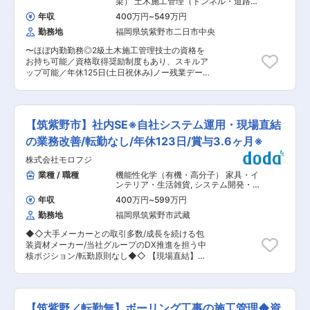
梁） 土木施工管理（トンネル・道路・
器を販売する商社であり、売上も右肩上がりで、
員とともにOJTを行い、同行訪問や帳票作成、販
造成・ダム・河川・港湾・造園など）
100億円を超える規模にまで成長しています。 今
年収
400万円
~
549万円
促活動などを学びます。また、本社でもフォロー
年創業140年を迎える歴史ある会社ですが、信頼
勤務地
福岡県筑紫野市二日市中央
アップ研修を行い、教育の進捗を確認します。独
や伝統を重んじるだけではなく、既存の殻を突き
り立ちまでの期間は1〜3年程度です。 ■魅力ポイ
破る革新を続けたからこそ、100年以上もの間、
〜ほぼ内勤勤務◎2級土木施工管理技士の資格を
ント： ・高収入のチャンス：インセンティブ制度
存続しています。 300社を超えるメーカーの中か
お持ち可能／資格取得奨励制度もあり、スキルア
が充実しており、成果次第で高収入が可能です。
ら最適なプランを提案する中で、顧客のビジネス
ップ可能／年休125日(土日祝休み)ノー残業デーあ
営業職の平均年収は900万円です！ ・柔軟な働き
をバックアップする会員サービス「DENサポー
り／残業15時間／マイカー通勤可〜 ■職務内容：
方：フレックスタイム制を導入しており、子育て
ト」や現場調査から施工までをワンストップで担
工事発注者を補助する立場から、施工管理（工事
世代にも優しい環境です。急な休暇や半休、介護
う「D-FAS」に続き、リフォームに特化したポー
監督）を行う業務ポジションを募集します。 ■具
休暇なども取りやすく、働きやすい環境が整って
タルサイト「Riho」等、他社が簡単に行うことの
体的には： ＜工事監督支援業務＞ ・工事の履行
います。 ・充実した研修制度：入社後の導入研修
【筑紫野市】社内SE※自社システム運用・現場直結
できないサービスを次々に生み出し続けており、
に必要となる資料作成 ・施工状況の照合及び確認
やOJT、フォローアップ研修が充実しており、未
お客様にも高くご評価いただいております。 変更
・地元および関係機関との協議・調整に必要な資
の業務改善/転勤なし/年休123日/賞与3.6ヶ月※
経験者でも安心して独り立ちできます。 ・安定し
の範囲：会社の定める業務
料の作成 ・工事検査への臨場 等 ・九州各県（福
て働ける環境：転居を伴う店舗間異動はなく、定
株式会社モロフジ
岡、長崎、佐賀、熊本、大分、鹿児島、業務受注
着率が高く働きやすいです。 ■組織構成： 仲介
先により変動有）の案件を担当いただきます。 ・
業種 / 職種
機能性化学（有機・高分子） 家具・イ
事業部には40名の社員が在籍しており、平均年齢
外勤はなく内勤のみです。 ■配属部署・組織構
ンテリア・生活雑貨
,
システム開発・運
が40代後半です。ベテラン社員も多く、様々な経
成： 34名（30代2名、40代10名、50代12名、
用（アプリ担当） システム構築・運用
験や知識を学ぶことができます。 ■働き方： フ
年収
400万円
~
599万円
（インフラ担当）
60代10名）が所属しています。 ■特徴・魅力：
レックスタイム制を導入しており、出張や直行直
勤務地
福岡県筑紫野市武藏
1979年の創業以来、九州をフィールドとし、「調
帰も可能です。繁忙期には休日出勤が発生するこ
査、測量、設計、施工管理、維持補修」までを社
ともありますが、その場合は手当や振替休日が支
◆◇大手メーカーとの取引多数/成長を続ける包
内で一貫して行える総合建設コンサルタントとし
給されます。マイカー通勤も可能で、社用車も利
装資材メーカー/当社グループのDX推進を担う中
て社会資本整備に携わリ、その技術力で地域社会
用できます。 ■魅力・特徴： 当社は、1929年の
核ポジション/転勤原則なし◆◇ 【現場直結】当
のお役に立ちたいとの思いで事業を展開してまい
創業以来、地元福岡の発展と共に90余年を歩んで
社は社員の声を直接聞きながら、kintone開発や
りました。 現在まで、国土交通省、地方自治体、
まいりました。宅地開発は、現在、三国が丘をは
業務改善に主体的に携われる環境です。 【安定成
民間企業の測量、設計、空間情報調査業務、発注
じめとする大規模な街づくり事業へと発展しまし
長】当社は大手企業との取引実績多数。成長を続
者支援業務（工事監督支援、積算技術）、構造物
た。また、宅地開発事業の他にも賃貸事業、リフ
ける企業基盤のもと長く活躍できます。 【福岡定
点検業務等に参画し高い評価をいただいておりま
【筑紫野／転勤無】ボーリング工事の施工管理◆資
ォーム事業、仲介事業などを推し進め、お客様の