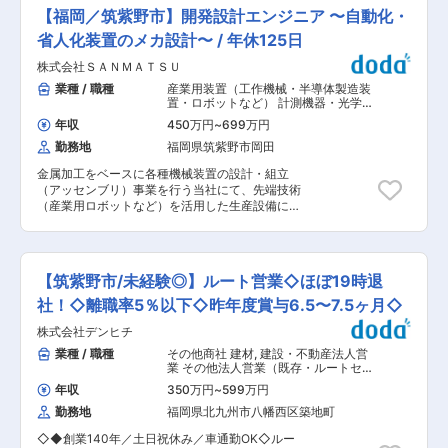
リアや家具に興味がある」 ■仕事内容 家具・イ
品による新たなマーケットの開拓にも積極的に取
【福岡／筑紫野市】開発設計エンジニア 〜自動化・
ンテリアブランド「LOWYA」の実店舗で、お客
り組んでいます。 ・エクステリアに関わる仕事を
様への接客・商品提案、売り場づくり、在庫管理
省人化装置のメカ設計〜 / 年休125日
通して、街並みをキレイにすることで地域社会に
などをお任せします。 ただ販売するだけではな
貢献することが可能です。そこに住む人々の暮ら
株式会社ＳＡＮＭＡＴＳＵ
く、お客様のライフスタイルに寄り添った提案が
しを豊かに・快適にすることで、幸せづくりに貢
できるのが魅力です。 具体的には ・お客様への
業種 / 職種
産業用装置（工作機械・半導体製造装
献できる、働きがい・やりがいのある仕事です。
接客・商品提案 ・ブランドイメージに沿った売り
置・ロボットなど） 計測機器・光学機
場作りの補助 ・商品の品出し ・在庫確認・スト
器・精密機器・分析機器
,
機械・電子部
年収
450万円
~
699万円
品・コネクタ 工作機械・産業機械・ロ
ック管理 ・店舗オペレーションの改善提案 など
ボット
勤務地
福岡県筑紫野市岡田
オンラインを中心にアイテムを販売してきた当社
「LOWYA」は、現在はリアルなタッチポイント
金属加工をベースに各種機械装置の設計・組立
を創造し、お客様との新たな体験作りができる
（アッセンブリ）事業を行う当社にて、先端技術
「場所」をつくっていくことを目指しています。
（産業用ロボットなど）を活用した生産設備にお
今後も店舗数の拡大を予定しており、お客様によ
ける設計・組立までをご担当いただきます。 具体
り身近にブランドを感じていただける場を一緒に
的には、下記のような、省人・省力化設備等の製
創っていただけるメンバーの募集です。 ■キャリ
作における一連の業務をお任せします（入社当初
アアップのチャンス 入社後は約1か月の研修で安
は、経験に応じた業務をアサインします） ・客先
心スタート。 その後は店長やエリアマネージャー
【筑紫野市/未経験◎】ルート営業◇ほぼ19時退
打合せ、仕様調整／構想設計 ・見積り、詳細設
など、長期的な育成方針のもとキャリアアップい
計、製作／組立 ※現地で行われる試運転の立会い
社！◇離職率5％以下◇昨年度賞与6.5〜7.5ヶ月◇
ただきます。 ■働きやすさも充実 年間休日125日
も必要に応じてお願いいたします。 ■業務の特
でプライベートも大切に 業界未経験OK！接客・
株式会社デンヒチ
徴： ・OEMや新規でFA機器を駆使した省人化設
販売経験があれば歓迎 成長企業だからポジション
備、ロボット技術を用いた省人化設備、画像検査
業種 / 職種
その他商社 建材
,
建設・不動産法人営
も豊富です。 ■やりがい 「ありがとう」の言葉
装置等、顧客のニーズを基に仕様を決定し、構想
業 その他法人営業（既存・ルートセー
を直接いただける仕事。 あなたの提案で、お客様
設計〜設計業務全般、組立までをご担当いただき
ルス中心）
の暮らしがもっと快適になる瞬間に立ち会えま
年収
350万円
~
599万円
ます。部内の電気系エンジニア、製造部門のメン
す。 変更の範囲：会社の定める業務
勤務地
福岡県北九州市八幡西区築地町
バーと協力しつつ機械設計の業務を行っていただ
くことになります。 ・医療、建築、FA機器など
◇◆創業140年／土日祝休み／車通勤OK◇ルー
幅広い業界から装置や生産設備の受注があるた