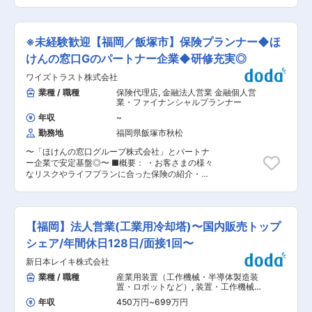
する／ ・不動産業界から転職してきた社員も驚く
や仲介会社様からご紹介を受けたり、自社で独自
17：15（休憩12時〜13時・60分、17時15分〜30
ほどの業界トップクラスの高インセンティブ制度
に調査して直接訪問する場合もございます。 〜仕
分・15分）※本社（福岡）での研修時も同様 ■取
を採用しており、社員にしっかりと還元します◎
事の流れ〜 （1）お客様の想いをヒアリング…
扱製品の特徴： 大きく機能別冷却塔と構造材別冷
・アパレル店員、コールセンター、自衛隊、警察
「家族構成」「資産の保有状況」「資産の活用状
※未経験歓迎【福岡／飯塚市】保険プランナー◆ほ
却塔の2種類の冷却塔があります。顧客のニーズ
官など、営業未経験からの中途入社者も多数活躍
況」を聞くことで、ご提案するプランを検討しま
や使用する場所等によって構造や部材によって使
中！ ・社内イベントも多く、従業員同士のコミュ
けんの窓口Gのパートナー企業◆研修充実◎
す。 （2）上司とともに訪問し、詳しい内容を商
い分けを行う事が可能です。 変更の範囲：会社の
ニケーションは活発。 社員発信のクラブ活動も
談。 （3）契約となれば、買い取った後の土地に
定める業務
ワイズトラスト株式会社
４つあり、オンオフを積極的に活動する社風で
建てるものをプランニング。企画や工務部がサポ
す。 ■職務概要： 営業職として、戸建て住宅や
業種 / 職種
保険代理店
,
金融法人営業 金融個人営
ートするのでご安心下さい。 ■組織構成： 営業
アパートの経営による資産（土地）の有効活用を
業・ファイナンシャルプランナー
チームで担当エリアを分け、リーダーが営業先を
ご提案いただきます。地域の不動産業者様や土地
サポートする体制があります。未経験の方には先
年収
~
所有者（主に個人オーナー様）に対し、土地の買
輩がOJTにて丁寧に教えていきます◎ ■当社の魅
勤務地
福岡県飯塚市秋松
取や土地活用提案（例：資産運用としてのアパー
力： <高インセンティブ>経営者が投資家という
ト経営など）を行っていただきます。 ■業務詳
こともあり、社員自身も豊かになってほしいと考
〜「ほけんの窓口グループ株式会社」とパートナ
細： 土地所有者（業者様）へ、ホゼナルとしての
えています。月平均1〜2件を受注し、年収700万
ー企業で安定基盤◎〜 ■概要： ・お客さまの様々
『できること』をご提案（用地仕入・賃貸経営
円〜1000万円になる計算です◎中にはインセンテ
なリスクやライフプランに合った保険の紹介・提
etc…）いたします。土地所有者には不動産業者様
ィブだけで年間1,000万円越えの社員も！ <ワー
案・アフターフォローを行う営業担当をお任せし
や仲介会社様からご紹介を受けたり、自社で独自
クライフバランス> 月に8〜11日しっかり休日を
ます。 ・保険を通してお客さまのリスクやライフ
に調査して直接訪問する場合もございます。 〜仕
取ることができ、GWや年末年始には長期連休も
プランの変化に合わせて最適な保険を提案して頂
事の流れ〜 （1）お客様の想いをヒアリング…
あります。 年間休日数も2025年9月から104日か
く仕事です。 ■配属先組織構成: ・営業5名 営業
「家族構成」「資産の保有状況」「資産の活用状
【福岡】法人営業(工業用冷却塔)〜国内販売トップ
ら116日に。有給取得実績も高く、ほとんどの社
事務１名【ほけんの窓口 飯塚店】 ■教育制度：
況」を聞くことで、ご提案するプランを検討しま
員が80〜100％消化しています◎
入社2か月間”ほけんの窓口”本部のオンライン研
シェア/年間休日128日/面接1回〜
す。 （2）上司とともに訪問し、詳しい内容を商
修を受講し、商品の知識や業界について学びます
談。 （3）契約となれば、買い取った後の土地に
新日本レイキ株式会社
ので、業界未経験の方、営業未経験の方も安心し
建てるものをプランニング。企画や工務部がサポ
て応募ください。 ※当社に中途入社する方は、
業種 / 職種
産業用装置（工作機械・半導体製造装
ートするのでご安心下さい。 ■組織構成： 営業
50％が未経験の方です。 ■インセンティブにつ
置・ロボットなど）
,
装置・工作機械・
チームで担当エリアを分け、リーダーが営業先を
いて： ・実績ももちろんインセンティブとして評
産業機械営業（国内） 建設・不動産法
サポートする体制があります。未経験の方には先
年収
450万円
~
699万円
人営業
価(翌月給与上乗せ)しますが、スキルアップもし