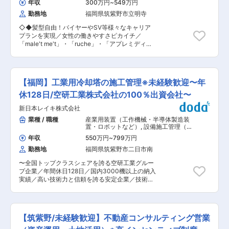
20代でも役職に就くことができます。また、現在
年収
300万円
~
549万円
ザー
別包装装置等の低圧設計を通した、新製品開発、
は出店拡大中の為、キャリアアップのチャンスが
勤務地
福岡県筑紫野市立明寺
既存製品の機械設計変更、PLC／表示器プログラ
豊富です。 ■働きやすさ 平均残業時間16h／平均
ム ・組み立て：当社製品の機内ハーネス作成と装
年収870万円／年間休日115日＋有給取得義務5日
◇◆髪型自由！バイヤーやSV等様々なキャリア
置への配線、及び入電確認作業。 ・製造：全自動
／男性育休100％（2025年度データ） ■同社に
プランを実現／女性の働きやすさピカイチ／
鶏卵選別包装装置等の組み立て業務 ■サービスエ
ついて 年間4万6000棟以上の住宅販売を行な
「male't me't」・「ruche」・「アプレミディ」
ンジニアの働き方補足： サービスエンジニアにつ
い、戸建分譲住宅でトップクラスのシェアを誇る
等のブランドを展開／育休取得率実績多数◆◇ ■
いては、選択制で週休3日制を取り入れていま
「飯田グループホールディングス」。 その一員と
業務内容： レディースアパレルセレクトショップ
す。 ・その場合年間休日173日※適用条件あり ・
して、戸建て住宅の販売・仲介を手がけるのが当
を展開している当社の未来を担う人材として、お
労働区分：1週間単位の非定型的変形労働時間制
社です。 関東圏をメインに全国に43店舗を展開
客さまに選ばれるオンリーワンショップ作りをご
／週平均40時間 ・シフト制：土日も休みを取れ
【福岡】工業用冷却塔の施工管理※未経験歓迎〜年
しており、さらに拡大を考えています。 変更の範
担当いただきます。※お客様は20代後半〜30代後
る環境です。 ■働く環境： 本社には社員の希望
囲：会社の定める業務
半です。総合職採用となり、まずは店舗スタッフ
休128日/空研工業株式会社の100％出資会社〜
を取り入れた誰もが楽しく過ごせる休憩室を完備
としてスタートしていただきます。 ■1日の流れ
しています。アイス食べ放題、ゲームで遊べる環
新日本レイキ株式会社
・起点準備や朝礼：早番スタッフ全員で朝礼 ・店
境です。休憩室以外にもバーカウンター（ビール
頭作業：店舗のレイアウト変更、マネキンのコー
業種 / 職種
産業用装置（工作機械・半導体製造装
自販機もあります）も完備しており、とても風通
ディネートなどスタッフ同士で相談しながら、魅
置・ロボットなど）
,
設備施工管理（空
しがいい職場です。 ■特徴・魅力： 当社が取り
力あふれる売り場作り ・情報発信：ブログやイン
調・衛生設備） その他設備施工管理
扱っている製品は、卵の洗浄・乾燥・重さの判
年収
550万円
~
799万円
スタグラム等各店舗スタッフがショップ情報をタ
別、パッキングまでをライン化した全自動鶏卵選
勤務地
福岡県筑紫野市二日市南
ブレットを使って発信 ・接客・フィッティング：
別包装装置です。 卵がパッキングされるまで（洗
お客様一人ひとりのニーズに応じた接客。 ・閉店
浄〜品質検査〜 パッキング）の作業を全てオート
〜全国トップクラスシェアを誇る空研工業グルー
業務：店内清掃、レジ締めを行い業務終了 ・ミー
メーションで行う弊社の装置は、多くの技術が盛
プ企業／年間休日128日／国内3000機以上の納入
ティング・研修：各階層に分かれて年間10回以上
り込まれており、受注生産でお客様の仕様に合わ
実績／高い技術力と信頼を誇る安定企業／技術力
の研修を用意。 ■キャリアパス ・入社半年間：
せて装置を構成する為、多品種の機械を扱います
を活かし活躍できます◎〜 ■業務概要： 工業用冷
店舗での販売業務をお任せします。接客スキルや
国内の多くの養鶏場やGPセンターに導入されて
却の工事監督及び施工指導、施工関係図書の作
ファッションについて専門性を高めます。 ・
おり、様々な新製品を世に送り出してきました。
成、施工開始手続き、施工現場での安全衛生管理
入社半年後：ご経験や適性に応じて、店舗でのチ
完全受注生産にすること、メンテナンスを定期的
など施工業務に関わる業務全般を行っていただき
ーフや店長、本社でのSV、バイヤー業務をお任せ
【筑紫野/未経験歓迎】不動産コンサルティング営業
に行う質の高さをお客様から支持していただき、
ます。 冷却塔とは発電所や化学プラントをはじめ
します※ 未経験者は3年以上の店頭実務経験が必
国内・世界シェアトップクラスを誇っています。
とし、国内外問わず工場の機械などを冷却する目