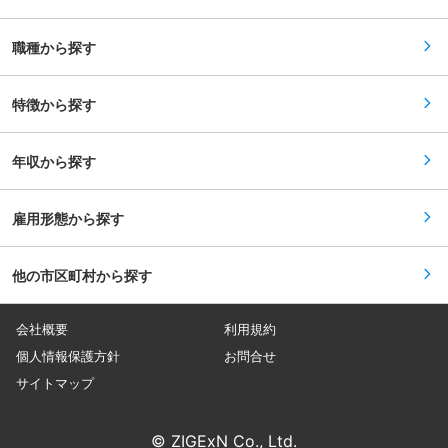
の全社員集合研修、外部から専任講師を招いての
野（開発設計、制御、加工技術、外注購買、アッ
営業研修、フォローアップ研修等、テーマ別教育
センブリ、品質管理、生産管理など）により、お
研修があります。 ※本人の希望と適性により将来
客様の要望に応えた総合的なモノづくりを展開し
職種から探す
的には職種転換も可能です。 ■当社について：
ております。 変更の範囲：会社の定める業務
・1970年に設立された戸建住宅用のエクステリア
資材、門や塀、テラス、ウッドデッキ、カーポー
ト、物置、石材等を扱う専門商社。岡山以西では
特徴から探す
売り上げNo.1の実績を誇っています。 国内有名
メーカーの商品を取り扱いながら、オリジナル商
品による新たなマーケットの開拓にも積極的に取
年収から探す
り組んでいます。 ・エクステリアの仕事は、街並
みをキレイにすることで地域社会に貢献すること
です。そこに住む人々の暮らしを豊かに・快適に
することで、幸せづくりに貢献できる、働きが
雇用形態から探す
い・やりがいのある仕事です。
他の市区町村から探す
会社概要
利用規約
個人情報保護方針
お問合せ
サイトマップ
© ZIGExN Co., Ltd.