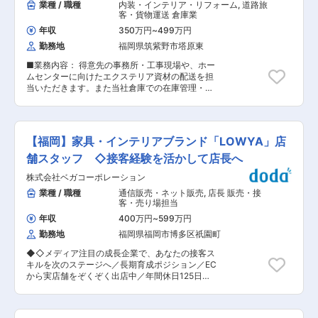
業種 / 職種
内装・インテリア・リフォーム
,
道路旅
客・貨物運送 倉庫業
年収
350万円
~
499万円
勤務地
福岡県筑紫野市塔原東
■業務内容： 得意先の事務所・工事現場や、ホー
ムセンターに向けたエクステリア資材の配送を担
当いただきます。また当社倉庫での在庫管理・入
出庫の検品などもお任せします。エリア外への長
距離運転や深夜勤務はありません。 ■業務詳細：
・平ボディー車両（2〜4トン）とユニック車両
（3トン）を運転し、客先のホームセンターや施
【福岡】家具・インテリアブランド「LOWYA」店
工中の物件の現場を中心に、エクステリア資材を
配送していただきます。基本的に荷物は手積みと
舗スタッフ ◇接客経験を活かして店長へ
なりますが、 大型の物置や石材などの積み込みに
株式会社ベガコーポレーション
は、フォークリフトを使用します。 ・当社敷地内
の倉庫での在庫管理、入出庫管理の業務も担当い
業種 / 職種
通信販売・ネット販売
,
店長 販売・接
ただきます。 ■就業環境： 全事業所での平均勤
客・売り場担当
続年数は12年以上と、長期就業が見込める職場環
年収
400万円
~
599万円
境です。社員の平均年齢は30〜40代で、倉庫で
勤務地
福岡県福岡市博多区祇園町
の管理担当ドライバー、社外の職人様といった
様々な繋がりを大切に、関係を構築している笑顔
◆◇メディア注目の成長企業で、あなたの接客ス
が絶えない職場です。 ■当社について： ・1970
キルを次のステージへ／長期育成ポジション／EC
年に設立された戸建住宅用のエクステリア資材、
から実店舗をぞくぞく出店中／年間休日125日
門や塀、テラス、ウッドデッキ、カーポート、物
◇◆ ※こんな方にピッタリ※ 「接客は好き。で
置、石材等を扱う専門商社。岡山以西では売り上
も、もっとキャリアを広げたい」 「販売経験を活
げトップクラスの実績を誇っています。 国内有名
かして、長く働ける環境を探している」 「インテ
メーカーの商品を取り扱いながら、オリジナル商