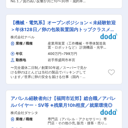
なく、社内ユーザーの声を直接聞きながら改善に
No.１／質の高い反響が月に10〜30件・成約率は
して、法面の地滑り対策工事、基礎土留工 事を行
取り組める環境 ・kintoneを中心に設計から運
脅威の20％！／高インセンティブ〜 ■業務内容
っている。特殊土木工事の専門企業です。 ◇アー
用・改善まで幅広く経験可能 ・情報システム課３
戸建分譲住宅とマンションの仲介営業をご担当い
スアンカー工事、各種ボーリング工事、地盤改良
名体制で協力しながら課題解決を推進 ・安定した
ただきます。飯田グループホールディングスの各
などを強みに、日本の複雑な地形を災害に対応で
事業基盤のもと、グループ全体のIT環境整備に携
社が手がける物件を中心に、お客様の希望に合っ
きるようにすべく、日々業務に励んでいます。 変
【機械・電気系】オープンポジション＜未経験歓迎
われる ・年間休日123日、転勤原則なしで腰を据
た住宅をご案内します。 ■業務の流れ ◎お問い合
更の範囲：無
えて働ける環境 変更の範囲：会社の定める業務
わせ対応・商談 ◎物件探し、内覧のご案内 ◎成
＞年休128日／卵の包装装置国内トップクラスメー
約・住宅ローンなどの手続き ※扱う物件の価格は
カー
株式会社ナベル
土地代含め3000万円〜5000万円ほどがメイン ※
反響営業（一部ポスティングなどもお任せしま
業種 / 職種
産業用装置（工作機械・半導体製造装
す） ※1店舗5〜10名ほどで対応しています。 ■反
置・ロボットなど） 計測機器・光学機
響数の多さ＆高い成約率 「高品質かつ低価格」の
器・精密機器・分析機器
,
工作機械・産
年収
400万円
~
799万円
業機械・ロボット 組立・その他製造職
案件を扱っており、広告費にも費用をかけている
勤務地
岩手県盛岡市本宮
ので、反響数が他社よりも多いことが特徴です。
月に１人あたり20件から30件程の反響数があり
〜完全週休二日制／創業50年超／スーパーで見か
ます。成約数は平均月２件ほどで多い人は月８件
ける卵のほとんどは当社の製品でパッキングして
程あります。 ■高インセンティブ インセンティ
います／世界に卵の安全を届ける仕事（国内・世
ブは2種類ございます。 ・月ごとに仲介した手数
界トップクラス）〜 ■業務内容： 〜適性を加味
料に応じて支給 ・3ヶ月ごとの販売棟数が一定件
／オープンポジションでの募集〜 当社の京都本
数を超えたら、別途歩合を用意 ※2023年度の平
社・一部拠点で機械電気系職種をお任せいたしま
均年収は870万円でした ■明確な評価制度 公平公
す。 ■ポジション例： ・国内メンテナンス：担
正で明確な評価制度があるため、成果が給与に直
アパレル経験者向け【福岡市近郊】総合職／アパレ
当エリアの顧客（養鶏場やパッキング工場）に赴
結します。「やった分だけ収入を上げたい」「自
いて機器の納品、メンテナンス、修理等 ・海外メ
ルバイヤー・SV等 ※残業月10h程度／就業環境◎
分の力を試したい」という方は、やりがいを感じ
ンテナンス：担当エリアの顧客（養鶏場やパッキ
ることができます。 ■キャリアパス 当社の営業
株式会社ダケシタ
ング工場）に赴いて機器の納品、メンテナンス、
職の評価方法は成果主義となります。一般企業の
修理等 ・組み込みエンジニア：全自動鶏卵選別包
業種 / 職種
専門店（アパレル・アクセサリー） 専
ように年齢や勤続年数で昇進が制限されることは
装装置の組込みプログラム／PCプログラム開発
門店・その他小売
,
販売・接客・売り場
ありません。若くても実績を積んでいくことで、
業務を担当頂きます。 ・製品開発：全自動鶏卵選
担当 エリアマネジャー・スーパーバイ