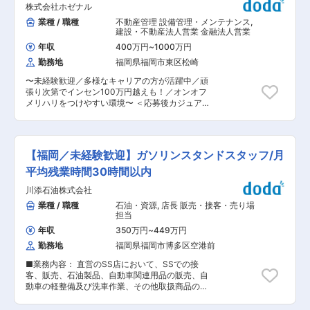
ついて 勤務時間8：30〜17：15（休憩12時〜13
業
株式会社ホゼナル
制御盤等の製作手配 ・機内配線、設備の調整、デ
時・60分、17時15分〜30分・15分） ■取扱製品
バッグ ・社内およびお客様先での試運転、立会い
業種 / 職種
不動産管理 設備管理・メンテナンス
,
の特徴： 大きく機能別冷却塔と構造材別冷却塔の
■業務の特徴・魅力： お客様の課題やご要望に応
建設・不動産法人営業 金融法人営業
2種類の冷却塔があります。顧客のニーズや使用
じて、FA機器、産業用ロボット、画像処理、各種
する場所等によって構造や部材によって使い分け
年収
400万円
~
1000万円
センサーなどを組み合わせた省人化・自動化設備
を行う事が可能です。 変更の範囲：会社の定める
勤務地
福岡県福岡市東区松崎
を設計します。機械設計エンジニアや製造部門と
業務
連携し、ハード・ソフト設計から設備の完成、立
〜未経験歓迎／多様なキャリアの方が活躍中／頑
ち上げまで幅広く携わることができます。 半導
張り次第でインセン100万円越えも！／オンオフ
体、医療、建築、一般産業機械、食品など、多様
メリハリをつけやすい環境〜 ＜応募後カジュアル
な分野の案件があり、幅広い知識と技術を身につ
面談を実施します＞ 会社やお仕事内容についてご
けられる環境です。当社は金属加工を基盤に、設
説明させていただきます。 ご不明点や聞きたいこ
計、制御、組立まで一貫して対応するFA・自動化
とがあればお気軽にご質問ください。 ■求人おす
事業を拡大しており、新工場の建設や組織体制の
すめPOINT ＼キャリアチェンジで異業種からの
強化も進めています。 ■組織構成： エンジニア
【福岡／未経験歓迎】ガソリンスタンドスタッフ/月
転職が8割！高インセンティブ／ ・業界トップク
リング部門では47名が活躍しており、うち女性エ
ラスの高インセンティブ制度を採用しており、社
平均残業時間30時間以内
ンジニアは4名です。電気制御担当は9名で、機械
員にしっかりと還元します◎不動産業界から転職
設計や製造部門と連携しながら、設備の設計・立
川添石油株式会社
者も驚く高インセンティブ制度です。 ・年休116
ち上げを行っています。 ■当社の特徴： 当社
日、年末年始・GW・お盆の時期はロング連休で
業種 / 職種
石油・資源
,
店長 販売・接客・売り場
は、精密板金加工を中心とする金属加工を基盤
しっかりリフレッシュ！ 有給休暇を取りやすい
担当
に、設計、部品調達、加工、組立、電気制御、品
ように、人事から有給休暇取得推奨日をご案内し
質管理まで幅広く対応しています。現在は、金属
年収
350万円
~
449万円
ています。 ・アパレル店員、コールセンター、自
部品の製造に加え、装置・生産設備の設計から製
勤務地
福岡県福岡市博多区空港前
衛隊、警察官など、未経験からの中途入社者も多
作、組立までを一貫して行い、ものづくり全体を
数活躍中です！ ■業務詳細 営業職として、戸建
支えるサービスを展開しています。 変更の範囲：
■業務内容： 直営のSS店において、SSでの接
て住宅やアパートの経営による資産（土地）の有
会社の定める業務
客、販売、石油製品、自動車関連用品の販売、自
効活用をご提案いただきます。 土地所有者（業者
動車の軽整備及び洗車作業、その他取扱商品の販
様）へ、ホゼナルとしての『できること』をご提
売等をお任せします。 ■業務のポイント： いら
案（用地仕入・賃貸経営etc…）。 〜仕事の流
っしゃったお客様にガソリン補給のみ行うのでは