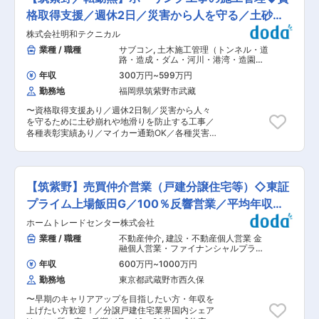
着】当社は転勤原則なし、年休123日、住宅手
す。 変更の範囲：会社の定める業務
様々なニーズを充たすトータルな態勢を整えてき
当・家族手当あり。地域に根差しながら社内SEと
格取得支援／週休2日／災害から人を守る／土砂崩
ました。 変更の範囲：会社の定める業務
して専門性を磨けます。 ■募集背景 当社はキリ
れ防止他
株式会社明和テクニカル
ンホールディングス、KDDI、資生堂ジャパンな
ど大手企業との取引実績を持つ包装資材メーカー
業種 / 職種
サブコン
,
土木施工管理（トンネル・道
です。グループ会社の拡大や事業成長に伴い、情
路・造成・ダム・河川・港湾・造園な
報システム体制強化のため即戦力となる社内SEを
ど） 土木施工管理（上下水道）
年収
300万円
~
599万円
募集します。 ■業務概要 グループ会社を含む社
勤務地
福岡県筑紫野市武藏
内システムの運用・改善・保守を担当いただきま
す。単なる運用ではなく、現場の課題や要望を直
〜資格取得支援あり／週休2日制／災害から人々
接ヒアリングしながら、システムの企画・設計・
を守るために土砂崩れや地滑りを防止する工事／
改善まで主体的に携われるポジションです。社員
各種表彰実績あり／マイカー通勤OK／各種災害
との距離が近く、自身が手掛けた仕組みが業務効
の発生時には迅速に対応 ■募集背景： ◇地盤強
率化につながる実感を得られます。 ■業務詳細
化に向けたボーリングの技術を応用した法面の地
・社内システム（kintone）の構築、カスタマイ
すべり対策工事、 基礎土留工事等の施工管理業務
ズ、改善 ・JavaScriptやSQLを活用したシステム
全般をお任せします。 ◇具体的には工程表管理、
開発、運用支援 ・新規アプリや業務改善ツールの
【筑紫野】売買仲介営業（戸建分譲住宅等）◇東証
写真管理、提出書類作成などを担当します。 ◇エ
企画、設計 ・社内ネットワークの維持管理 ・
リア／九州全域、中国地方中心 ◇出張・宿泊／現
プライム上場飯田G／100％反響営業／平均年収
PC、iPad、携帯電話などIT資産の管理 ・オンプ
場によっては短期宿泊出張があります。 ※各現場
レミスサーバーの保守、セキュリティ管理 ・情報
870万
ホームトレードセンター株式会社
での宿泊費は、出張費手当として会社負担です。
セキュリティ対策の推進 ・グループ会社を含む各
■工事実績： https://www.meiwa-t.com/work/
業種 / 職種
不動産仲介
,
建設・不動産個人営業 金
部門からの問い合わせ対応 ■入社後のミッション
■有資格者： ◇1級土木施工管理技士／11名 ◇2
融個人営業・ファイナンシャルプラン
グループ会社を含むシステム運用を担いながら、
級土木施工管理技士／3名 ◇グラウンドアンカー
ナー
現場の業務課題を発見し、kintoneを活用した業
年収
600万円
~
1000万円
施工士／3名 ◇監理技術者講習修了者／11名 ■各
務改善や新規アプリ開発を推進いただきます。 将
勤務地
東京都武蔵野市西久保
種表彰： ◇表彰状／国土交通省九州地方整備局
来的には一つのプロジェクトを主体的に担当し、
◇顕彰状（建設マスター）／2名 ◇表彰状／国土
当社全体のDX推進を牽引いただくことを期待し
〜早期のキャリアアップを目指したい方・年収を
交通省九州地方整備局佐賀国道事務所長1名など
ています。 ■ポジションの魅力 ・請負開発では
上げたい方歓迎！／分譲戸建住宅業界国内シェア
■当社の特徴： ◇当社はボーリングの技術を応用