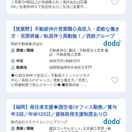
ト営業◇9割以上が未経験入社／免許あれば応募
め、お取引先は多岐に渡ります。比較的幅広い知
OK／定着率95％で安定性も◎／生活に必要不可
識と経験が求められるため、ご自身の経験値アッ
欠な商材で暮らしを支える／家族・住宅手当や資
プが可能な業務です。そのため、ものづくりの醍
格取得制度など福利厚生充実◆◇ ◎携帯電話の販
醐味を総合的に志向されたい方を歓迎いたしま
売・ホテルマンなど9割以上の方が業界未経験で
す。ゆくゆくは、開発から設計まで幅広くお任せ
入社！ ■主な業務内容を以下へ変更 リフォーム
したいと考えております。 ■業務の魅力：環境、
【筑紫野】不動産仲介営業職◇高収入・柔軟な働き
総合支援商社である当社にて、住宅設備機器など
FA、ロボットシステムの経験を活かした生産設備
の販売業務をお任せします。 ＜提案先＞住宅工務
方・充実研修／転居伴う異動無！／西鉄グループ
は、住宅設備、医療、建築、自動車、鉄鋼、FA関
店やハウスメーカー、リフォーム会社等 ＜商材＞
連などの幅広い業界のお客様よりご愛顧いただ
西鉄不動産株式会社
300社以上のメーカーの建築資材やキッチン・ト
き、幅広い製品やロボット関係の案件に携わりな
イレなどの水回りの設備（給湯器やバスユニッ
業種 / 職種
不動産仲介
,
建設・不動産法人営業 建
がら、様々な経験と知識、技術の習得が可能で
ト、太陽光等） ＜営業スタイル＞既存顧客へのル
設・不動産個人営業
す。 ■組織構成： エンジニアリング部は、所属
ート営業、新規開拓（週1回程度） 担当社数：
長から若手エンジニアまで計47名（内、女性エン
年収
300万円
~
999万円
30〜50社 既存顧客：9割・新規顧客：1割 社内
ジニア6名）が活躍しております。若いエンジニ
勤務地
福岡県福岡市中央区大手門
に工事部門や物流部門があり、休日／夜間の製品
アも多く活気ある職場です。メカ設計は8名（全
搬入作業や工事立ち会い業務等は緊急時以外あり
員男性20代〜40代※30代中心）の体制で行って
◆◇創立96年で安定◎／不動産ストックビジネス
ません。 商品の発注〜納期管理、納品、事務作業
います。 ■当社の特徴：金属加工メーカーである
中心／高収入のチャンス／柔軟な働き方／充実し
等についてはサポート部門で行うため、営業活動
当社は、小ロット製造代行サービスを主たる事業
た研修制度で安心スタート◇◆ ■業務内容： 不
に専念できる環境です。（1名のサポート部門の
としております。「1個からでもお作りをする」
動産の売却・購入を希望する顧客に対し、サポー
方が1〜2名の営業を担当） ■キャリアアップにつ
「品質にこだわる」「納期をきちんと守る」の3
ト営業を行います。具体的な業務内容は以下の通
いて 年功序列ではなく、実力主義（成果＋プロセ
点を継続し、大型の半導体・液晶製造装置から微
りです。 ◇不動産仲介営業業務 ・不動産の売
スも評価）なので、年次関係なく役職に就くこと
細な電子部品までの金属部品の製造以外にも、
却・購入のサポート営業 ・土地、戸建、マンショ
が可能です。 ■モデル年収： （1）481万円…入
【福岡】発注者支援◆国交省/オフィス勤務／賞与
「モノづくり」に関わる様々な分野（開発設計、
ン等の売買仲介営業 ・主にチラシやDM、インタ
社4年目 主任（月給:26.7万円＋賞与） （2）
制御、加工技術、外注購買、アッセンブリ、品質
ーネットを活用した反響営業 ◇営業スタイル ・
年3回／年休125日／資格取得支援制度あり◎
595万円…入社8年目 課長代理（月給:33.0万円
管理、生産管理など）により、お客様の要望に応
新規／既存の割合：8／2 ・反響営業が中心で、
＋賞与） （3）824万円…入社18年目 エリアマ
えた総合的なモノづくりを展開しております。 変
株式会社エスケイエンジニアリング
飛び込み営業は基本的に行っていません ■業務の
ネージャー（月給:45.8万円＋賞与） ■当社の特
更の範囲：無
流れ： 入社後は、導入研修（3〜1週間程度）を
業種 / 職種
建設コンサルタント
,
土木施工管理（橋
徴 地場の工務店やリフォーム会社等に住宅設備機
経て、店舗配属となります。店舗責任者や先輩社