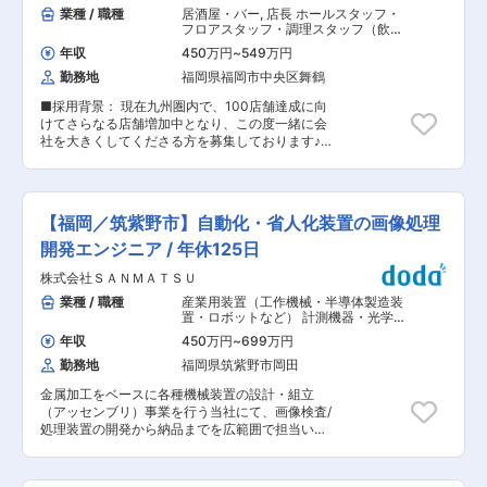
担当いただきます。 ・外勤はなく内勤のみです。
業種 / 職種
居酒屋・バー
,
店長 ホールスタッフ・
化し続けの想いを込めての社名です。 福岡県を中
■配属部署・組織構成： 34名（30代2名、40代
フロアスタッフ・調理スタッフ（飲
心に新築・改修工事のほか、メンテナンスやリフ
10名、50代12名、60代10名）が所属していま
食）
ォーム、資材販売に至るまでトータルに実施して
年収
450万円
~
549万円
す。 ■特徴・魅力： 1979年の創業以来、九州を
おり、創業以来30,000世帯以上の住居や商業施
勤務地
福岡県福岡市中央区舞鶴
フィールドとし、「調査、測量、設計、施工管
設、医療施設に携わってきました。 ■今後の展
理、維持補修」までを社内で一貫して行える総合
開： 同社は、福岡で長年の実績とノウハウを持っ
■採用背景： 現在九州圏内で、100店舗達成に向
建設コンサルタントとして社会資本整備に携わ
ているため、価格の相場、工期、工事の中身を細
けてさらなる店舗増加中となり、この度一緒に会
リ、その技術力で地域社会のお役に立ちたいとの
かくチェックすることが出来る点が強みです。昨
社を大きくしてくださる方を募集しております♪
思いで事業を展開してまいりました。 現在まで、
今、施設の管理コスト削減に意識が高い顧客が増
■業務詳細：副店長候補として店舗運営全般を担
国土交通省、地方自治体、民間企業の測量、設
えておりますが、同社のようなサービス提供が可
当いただきます。 ・シフト・売上管理 ・スタッ
計、空間情報調査業務、発注者支援業務（工事監
能な企業が少ないため、今後の成長に期待が持て
フ教育 など ※将来的には宣伝広告や商品企画
督支援、積算技術）、構造物点検業務等に参画し
ます。
提案も含めお任せします。(最短事例：入社4ヶ月)
高い評価をいただいております。 変更の範囲：会
【福岡／筑紫野市】自動化・省人化装置の画像処理
■魅力点： ・評価制度：明確な評価基準による年
社の定める業務
2回の昇給があります。会社業績に応じて賞与も
開発エンジニア / 年休125日
有り、頑張りがしっかりと給与に反映されます。
株式会社ＳＡＮＭＡＴＳＵ
・研修制度：メニューやコース変更時のメニュー
提案や、会議参加、年に1度の新年会や今後は新
業種 / 職種
産業用装置（工作機械・半導体製造装
入社員研修等も開催予定です。現場と本部がうま
置・ロボットなど） 計測機器・光学機
く連携できる会議やイベントを設けています。 ※
器・精密機器・分析機器
,
精密・計測・
年収
450万円
~
699万円
分析機器 画像処理
詳細はぜひ面接でお伺いください。 ・お休みにつ
勤務地
福岡県筑紫野市岡田
いて：シフト制（月8〜9日休）※極力希望に合わ
せるように致します！ ・食事補助について：社内
金属加工をベースに各種機械装置の設計・組立
割引有り ■当社について： 2013年設立。「新和
（アッセンブリ）事業を行う当社にて、画像検査/
風九州料理かこみ庵」「九州地鶏居酒屋あや鶏」
処理装置の開発から納品までを広範囲で担当いた
など、外食事業を展開し九州を応援する企業で
だきます。 当社は医療、建築、FA機器など幅広
す。 ◎ブランド一覧 〜九州を応援していま
い業界から装置や生産設備の受注があるため、お
す！〜 全席完全個室 新和風九州料理かこみ庵、
取引先は多岐に渡ります。比較的幅広い知識と経