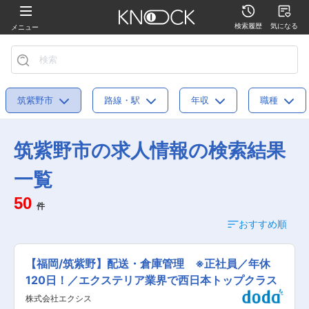
検索履歴
気になる
メニュー
筑紫野市
路線・駅
年収
職種
筑紫野市の求人情報の検索結果
一覧
50
件
おすすめ順
【福岡/筑紫野】配送・倉庫管理 ※正社員／年休
120日！／エクステリア業界で西日本トップクラス
株式会社エクシス