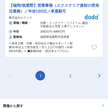
全席完全個室 九州地鶏居酒屋あや鶏、全席完全個
験が求められるため、ご自身の経験値アップが可
室 九州素材郷土料理八州、焼き鳥と串かつ 宴会
【福岡/筑紫野】営業事務（エクステリア資材の受発
能な業務です。そのため、ものづくりの醍醐味を
居酒屋門限やぶり、 鹿児島の台所くろ屋、福岡の
総合的に志向されたい方を歓迎いたします。 ■職
注業務）／年休120日／車通勤可
台所しろ屋、宮崎の台所あかね屋、大分の台所み
務詳細： 具体的には、下記のような、省力化設備
どり屋 等 ◎風通しのよい社風 業態メニュー変更
株式会社エクシス
等の製作における一連の業務をお任せします（入
に伴う各店舗担当者の会議参加や意見交流、1年
社当初は、経験に応じた業務をアサインしま
業種 / 職種
内装・インテリア・リフォーム
,
建設・
に1度全社員が集まり開催される大新年会など、
す）。 ・画像処理アルゴリズムの開発・実装（そ
不動産法人営業 人事アシスタント
現場と本部がうまく連携に向けた会議やイベント
れに向けた検証作業含む） ・納品・客先工場内で
を設けています。 ◎他社との差別化： ＜完全個室
年収
350万円
~
499万円
の現地調整作業 ・各機器メーカーからの機器類の
居酒屋＞宴会に適した100名規模の部屋など、お
勤務地
福岡県筑紫野市塔原東
手配 ※その他機械設計メンバーと連携しながら、
部屋がカスタマイズ可能。目的にあわせたお部屋
受注活動や見積、納入後サポートなども業務に含
が用意できるためお客様にも喜んでいただき、リ
〜基本土曜・日曜・祝日休みで働きやすい！／創
まれます。 ■業務の特徴／魅力： ・HDevelopを
ピーターも多いです。 ＜多角事業を展開＞スイー
業50年以上で黒字経営！売り上げ170億円（令和
使ったHalconシステムの開発あるいは各種メーカ
ツ業界の参入やフランチャイズ化にも取り組んで
6年9月期）〜 ■業務内容： 西日本エリアのエク
ー品の納入を行う業務となります。（取扱メーカ
います。 ＜自由なアイデア＞焼き鳥食べ放題や、
ステリア業界で、各拠点それぞれ1位を目指して
ー：デクシス、キーエンス、オムロン、パナソニ
エリアマネージャー企画の新店舗オープンも控え
いくための増員採用になります。 事業所にてエク
ック等） ・同社は三松大学という研修カリキュラ
ています。 変更の範囲：会社の定める業務
ステリア資材の流通に特化した販売システムを利
ムにより、基礎的な技術の研修からマルチスキル
用し、営業担当者に代わってお客様への見積り対
を習得頂くための研修が充実しています。 ■組織
応、受発注、伝票処理など事務業務、各種問い合
構成： 画像処理チームは現在4名が活躍しており
わせ対応の業務を主に担当いただきます。 対応す
1
2
ます。20代〜30代の若手エンジニア（いずれも
Previous Page
Next
るお客様は既存顧客や定例取引先がほとんどです
中途入社者）が活躍しており、チャレンジ精神あ
ので、お困りごとに寄り添った対応を通して、お
ふれる活気ある職場です。 ■当社の特徴：金属加
客様との信頼関係構築を目指します。 ■入社後の
工メーカーである当社は、小ロット製造代行サー
流れ： 業界未経験の方でも入念にOJTでフォロー
ビスを主たる事業としております。「1個からで
いたしますのでご安心ください。入社後に知識を
もお作りをする」「品質にこだわる」「納期をき
身に付けご活躍いただけます。 ※業務に慣れてき
ちんと守る」の3点を継続し、大型の半導体・液
たら将来的には営業職へのチャレンジも可能で
晶製造装置から微細な電子部品までの金属部品の
す。 ■入社後の研修・教育制度について： 年2回
業種から探す
製造以外にも、「モノづくり」に関わる様々な分