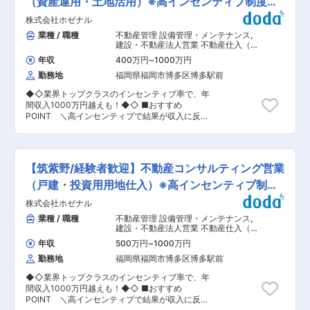
（資産運用・土地活用）※高インセンティブ制度あ
要 ・中長期的に（3〜5年後）：SVやバイヤー
変更の範囲：会社の定める業務
的や高温の冷却水を低温にするために使われてお
以外にもバックオフィスやEC周り等組織の中核を
り
株式会社ホゼナル
ります。 ■業務内容詳細： ・施工計画の作成、
担う人材としての活躍を期待しています。 ■当社
工事全体の工程把握、工程変更への適切な対応、
業種 / 職種
不動産管理 設備管理・メンテナンス
,
の強み・魅力： ・残業は多くても月10時間程度
案件の予算管理（必要経費計算、実費の把握等）
建設・不動産法人営業 不動産仕入（用
で少なく、休みがしっかり取得できる働きやすい
を行っていただきます。 ・施工現場での工事品質
地・一棟・区分）
環境から、当社の離職率は非常に低く、長期的就
年収
400万円
~
1000万円
確保、必要に講じた検査及び試験の実施等から仮
業が可能な環境です。 ・ライフステージに合わせ
勤務地
福岡県福岡市博多区博多駅前
設物・工事用資材の品質管理だけでなく、施工現
て柔軟な働きながら、アパレル業界で様々な仕事
場での技術者、作業員の安全管理および技術上の
にチャレンジできる環境です。定着率が高く、女
◆◇業界トップクラスのインセンティブ率で、年
指導監督業務についても行っていただきます。 ・
性が多い職場のため、結婚出産のタイミングで働
間収入1000万円越えも！◆◇ ■おすすめ
施工主、協力会社との打合せ（工程・納期確認、
き方を自ら選べる制度がしっかり整っています。
POINT ＼高インセンティブで結果が収入に反映
建築物用途確認等）を行います。 ※1案件につき
時短、その他制度も明確に設定され運用されてい
する／ ・不動産業界から転職してきた社員も驚く
平均2ヶ月程度の長期出張があります。 ■業務の
ます。 ・個人ノルマはなく、お店ごとの目標は設
ほどの業界トップクラスの高インセンティブ制度
やりがい： かなり大型の製品を扱っているため、
定されているので、予算達成に向け店舗スタッフ
を採用しており、社員にしっかりと還元します◎
完成した際の達成感は他にはない程得ることがで
全員が協力して業務を進めていきます。予算達成
・アパレル店員、コールセンター、自衛隊、警察
きます。 また弊社製品は大手素材産業向けの産業
【筑紫野/経験者歓迎】不動産コンサルティング営業
の場合、店舗スタッフ全員にインセンティブの支
官など、営業未経験からの中途入社者も多数活躍
機械となり、水資源の有効活用等もしております
給があります。また、半期を通しての個人の頑張
中！ ・社内イベントも多く、従業員同士のコミュ
（戸建・投資用用地仕入）※高インセンティブ制度
ので社会や環境に大いに貢献ができる点も魅力で
りは、年に2回の昇給に反映していきます。 変更
ニケーションは活発。 社員発信のクラブ活動も
す。 自身がかかわった機械が稼働しているのを見
あり
の範囲：会社の定める業務
株式会社ホゼナル
４つあり、オンオフを積極的に活動する社風で
るたびにやりがいにつながる瞬間となりモチベー
す。 ■職務概要： 営業職として、戸建て住宅や
業種 / 職種
不動産管理 設備管理・メンテナンス
,
ションにもなっております。 ■募集背景： 現
アパートの経営による資産（土地）の有効活用を
建設・不動産法人営業 不動産仕入（用
在、冷却塔のメンテ案件が急増しており、同地区
ご提案いただきます。地域の不動産業者様や土地
地・一棟・区分）
で冷却塔の施工管理業務を行っていただける方を
年収
500万円
~
1000万円
所有者（主に個人オーナー様）に対し、土地の買
募集しています。 同地区での案件業務が閑散期と
勤務地
福岡県福岡市博多区博多駅前
取や土地活用提案（例：資産運用としてのアパー
なった場合はその他エリアでの施工管理業務や本
ト経営など）を行っていただきます。 ■業務詳
社（福岡県筑紫野市）での業務研修等を行いま
◆◇業界トップクラスのインセンティブ率で、年
細： 土地所有者（業者様）へ、ホゼナルとしての
す。 ■勤務時間について 施工現場勤務時は8：
間収入1000万円越えも！◆◇ ■おすすめ
『できること』をご提案（用地仕入・賃貸経営
30〜17：15（休憩12時〜13時・60分、17時15
POINT ＼高インセンティブで結果が収入に反映
etc…）いたします。土地所有者には不動産業者様
分〜30分・15分） 各支店へ出社時は、8：30〜