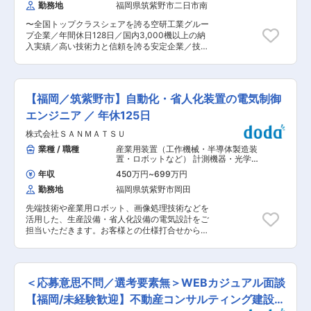
輩がOJTにて丁寧に教えていきます◎ ■当社の魅
勤務地
福岡県筑紫野市二日市南
っかりと評価します。「今まで出来なかったこと
力： <高インセンティブ>経営者が投資家という
が出来た。」を増やしていきましょう。 ■本ポジ
こともあり、社員自身も豊かになってほしいと考
〜全国トップクラスシェアを誇る空研工業グルー
ションのポイント： ・お客さまに寄り添った営業
えています。月平均1〜2件を受注し、年収700万
プ企業／年間休日128日／国内3,000機以上の納
活動を行ってほしいので、店舗ごとの目標や個人
円〜1000万円になる計算です◎中にはインセンテ
入実績／高い技術力と信頼を誇る安定企業／技術
へのノルマは設けていません。 ・お客さまのニー
ィブだけで年間1,000万円越えの社員も！ <ワー
力を活かし活躍できます◎〜 ■業務概要： 工業用
ズあった保険を必要なタイミングで案内してお客
クライフバランス> 月に8〜13日しっかり休日を
冷却の法人営業活動を担当してもらいます。 冷却
さまから感謝される営業活動をしましょう。 ・お
取ることができ、GWやお盆、年末年始には長期
塔とは発電所や化学プラントをはじめとし、国内
客さまは直接保険ショップに来店されますので、
連休もあります。 年間休日数も2025年9月から
外問わず工場の機械などを冷却する目的や高温の
基本的に店舗でご提案から契約まで行います。 ■
【福岡／筑紫野市】自動化・省人化装置の電気制御
104日から116日に。有給取得実績も高く、ほと
冷却水を低温にするために使われております。 ■
事業詳細： ・生命保険募集（扱い保険会社数21
んどの社員が80〜100％消化しています◎
業務内容詳細： ・冷却塔製品引き合い時における
エンジニア ／ 年休125日
社） ・損害保険代理業（扱い保険会社数8社） ・
顧客との製品説明や納期、価格等の打ち合わせな
お客さま来店型の保険販売募集乗合代理店 ※当社
株式会社ＳＡＮＭＡＴＳＵ
ど ・顧客情報に基づいた新製品の企画、プレゼン
は「ほけんの窓口グループ株式会社」とパートナ
テーションの実施など ・既存冷却塔に対する現地
業種 / 職種
産業用装置（工作機械・半導体製造装
ー契約を結び店舗運営を行っております。 ■特
点検・調査及び報告書の作成など ※出張時に高所
置・ロボットなど） 計測機器・光学機
徴： ・経営を通じ人々に安心と安全を与え、地域
作業や工場やプラント構内での点検作業や計測作
器・精密機器・分析機器
,
シーケンス制
社会に必要とされる企業を目指します。 ・当社は
年収
450万円
~
699万円
御（PLC・シーケンス・ラダー） 電気
業が伴います、建物の改変を伴う業務は含みませ
創業以来、「保険を通じ、お客様の役に立つ」と
設計（工作機械・装置・設備・制御盤
勤務地
福岡県筑紫野市岡田
ん ■業務のやりがい： かなり大型の製品を扱っ
いう想いの中、 全力を挙げて活動して参りまし
など）
ているため、冷却塔が完成した際の達成感は他に
た。 ・乗合代理店となりますので取り扱っている
先端技術や産業用ロボット、画像処理技術などを
はない程得ることができます。 また弊社製品は大
保険は複数あります。お客さまのニーズに合わせ
活用した、生産設備・省人化設備の電気設計をご
手素材産業向けの産業機械となり、水資源の有効
保険商品をご案内することが出来ます。 変更の範
担当いただきます。お客様との仕様打合せから設
活用等もしておりますので社会や環境に大いに貢
囲：会社の定める業務
計、製作、試運転まで、設備の立ち上げに関わる
献ができる点も魅力です。 自身がかかわった機械
一連の業務をお任せします。入社後は、ご経験や
が稼働しているのを見るたびにやりがいにつなが
スキルに応じた業務からご担当いただきます。
る瞬間となりモチベーションにもなっておりま
【具体的な業務内容】 ・お客様との打合せ、仕様
す。 ■募集背景： 現在、冷却塔のメンテ案件が
＜応募意思不問／選考要素無＞WEBカジュアル面談
の確認・調整 ・見積り、使用機器の選定 ・制御
急増しており、同地区で冷却塔の営業活動を行っ
盤、電気回路などのハード設計 ・PLCプログラ
【福岡/未経験歓迎】不動産コンサルティング建設営
ていただける方を募集しています。 ■勤務時間に
ム、タッチパネル画面などのソフト設計 ・部品や