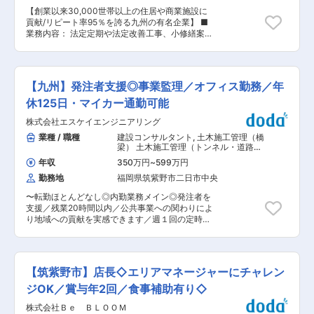
査、測量、設計、施工管理、維持補修」までを社
【創業以来30,000世帯以上の住居や商業施設に
内で一貫して行える総合建設コンサルタントとし
貢献/リピート率95％を誇る九州の有名企業】 ■
て社会資本整備に携わリ、その技術力で地域社会
業務内容： 法定定期や法定改善工事、小修繕案件
のお役に立ちたいとの思いで事業を展開してまい
工事に関する営業をお願いします。 また、不動産
りました。 現在まで、国土交通省、地方自治体、
管理の企業や賃貸物件等建築物のオーナーに対し
民間企業の測量、設計、空間情報調査業務、発注
て、当社のメンテナンスシステム等を提案し、不
者支援業務（工事監督支援、積算技術）、構造物
動産の管理全般を受託する環境を作り上げていた
点検業務等に参画し高い評価をいただいておりま
【九州】発注者支援◎事業監理／オフィス勤務／年
だく営業もお願いします。 顧客のコスト削減を可
す。 変更の範囲：会社の定める業務
能にするサービス「Hozenall」では、他社がほと
休125日・マイカー通勤可能
んど手がけていない24時間問い合わせサービスを
株式会社エスケイエンジニアリング
導入するなど、顧客視点でのサービス提供により
業容が拡大中です。取引後の再依頼（リピート
業種 / 職種
建設コンサルタント
,
土木施工管理（橋
率）は95％を誇る同社を代表するサービスです。
梁） 土木施工管理（トンネル・道路・
■同社の魅力： ・取引数年間5000件以上の実績
造成・ダム・河川・港湾・造園など）
年収
350万円
~
599万円
を保有。独自の体制にて依頼から施工完了までス
勤務地
福岡県筑紫野市二日市中央
ピーディに対応することが強みです。また、24時
間受付・24時間緊急対応により安心した建物管理
〜転勤ほとんどなし◎内勤業務メイン◎発注者を
のサポートができることも特徴です。設立以来、
支援／残業20時間以内／公共事業への関わりによ
200件以上もの公共工事を手掛けてきた実績を保
り地域への貢献を実感できます／週１回の定時退
有。品質管理を徹底し、高品質な建物建築工事を
社〜 ■職務内容： 工事発注者を補助する立場か
提供しています。 ・小規模の施工(水道のパッキ
ら、施工管理（工事監督）を行う業務ポジション
ン交換・補修等)から、大規模の施工(店舗補修、
を募集します。 ■具体的には： ＜工事監督支援
外部コンバージョンやリノベーション)まで、豊富
業務＞ ・工事の履行に必要となる資料作成 ・施
な経験・実績と蓄積したノウハウで、税務・法
【筑紫野市】店長◇エリアマネージャーにチャレン
工状況の照合及び確認 ・地元および関係機関との
務・建築に関するコンサルティングの双方向から
協議・調整に必要な資料の作成 ・工事検査への臨
ジOK／賞与年2回／食事補助有り◇
サポートしています。 「Hozenall」「Hozen
場 等 ・九州各県（福岡、長崎、佐賀、熊本、大
all」つまり「保全の全てを網羅する」企業とし
株式会社Ｂｅ ＢＬＯＯＭ
分、鹿児島、業務受注先により変動有）の案件を
て、快適で安心できる建物環境を目指し、日々進