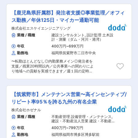
れ〜 （1）お客様の想いをヒアリング…「家族構
なく、オイル交換の提案や、車体をきれいに保つ
成」「資産の保有状況」「資産の活用状況」を聞
ためのコーティングの提案などを実施。 お客様の
くことで、ご提案するプランを検討します。
【鹿児島県肝属郡】発注者支援◎事業監理／オフィ
大切な車について専門的な提案を行いご満足いた
（2）上司とともに訪問し、詳しい内容を商談。
だける仕事です。まずは、ガソリンスタンドで先
ス勤務／年休125日・マイカー通勤可能
（3）契約となれば、買い取った後の土地に建て
輩社員から仕事を覚えてもらいます。 ■企業の特
るものをプランニング。企画や工務部がサポート
株式会社エスケイエンジニアリング
徴： 資格試験一発合格者、業界経験者が多数活躍
するのでご安心下さい。 ※用地仕入れ後の建設物
中。頑張った分評価され、昇給昇格の道が開く環
業種 / 職種
建設コンサルタント
,
設計監理 土木設
例：投資用マンションや木造住宅、土地のまま売
境です。 ◎将来的に、管理職や幹部候補を目指し
計・測量（ダム・河川・港湾）
却するなど個人の裁量に任せた営業の自由度も大
て頂けるバイタリティの高い方のご応募をお待ち
きな魅力です◎ ■組織構成 営業チームで担当エリ
年収
400万円
~
699万円
しております。 キャリアパス(モデルケース)：ス
アを分け、リーダーが営業先をサポートする体制
勤務地
福岡県筑紫野市二日市中央
タッフ4年→主任4年→所長 変更の範囲：会社の
があります。先輩がOJTにて丁寧に教えていきま
定める業務
す◎ ■当社の魅力 <高インセンティブ> 経営者が
〜転勤ほとんどなし◎内勤業務メイン◎発注者を
投資家ということもあり、社員自身も豊かになっ
支援／残業20時間以内／公共事業への関わりによ
てほしいと考えています。 月平均1〜2件を受注
り地域への貢献を実感できます／週１回の定時退
し、年収700万円〜1000万円になる計算です◎ <
社〜 ■職務内容： 工事発注者（国交省）を補助
コミュニケーションがとりやすい> 若いメンバー
する立場から、公共事業の事業推進のためのマネ
が多く、オフも活動的。 社内クラブ（キャンプ・
ジメントを行う業務です。 ※主に執務室内でのパ
フットサル等）があり、家族も一緒に交流！
ソコンを用いた業務になります。 例： ・測量、
【筑紫野市】メンテナンス営業〜高インセンティブ/
調査、設計業務に対する指導や調整 ・地元や関係
機関との協議 ・全体事業計画に関する資料整理
リピート率95％を誇る九州の有名企業
等 ・外勤はなく内勤のみとなります。 ・鹿児島
株式会社ホゼナル
県肝属郡肝付町での勤務になります。 ■入社後に
ついて：OJTとして先輩社員 ※周囲の社員がサポ
業種 / 職種
不動産管理 設備管理・メンテナンス
,
ートしますので、安心してご応募ください ■配属
建設・不動産法人営業 建設・不動産個
部署・組織構成： 6名 （30代1名、50代4名、
人営業
年収
400万円
~
799万円
60代1名）で構成されています。 ■特徴・魅力：
勤務地
福岡県福岡市博多区博多駅前
1979年の創業以来、九州をフィールドとし、「調