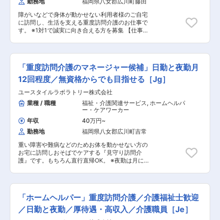
勤務地
福岡県八女郡広川町藤田
ループ」を頂点に、シンガポール、マレーシア、
WEBマーケティングやシステム関連は外部パート
韓国、アメリカとグローバル展開を加速させ、 新
ナーへ依頼していましたが、 コストやスピードの
障がいなどで身体が動かせない利用者様のご自宅
たな市場の開拓に全力を注いでいます。 固有技術
観点から内製化を進め、迅速かつ戦略的に施策を
に訪問し、生活を支える重度訪問介護のお仕事で
である「ろ過技術」を活かした「フィルトレーシ
実行できる体制構築が不可欠となっています。 そ
す。 ※1対1で誠実に向き合える方を募集 【仕事内
ョン事業」「システムソリューション事業」「コ
こで今回、WEBマーケティング領域を中心に事業
容】 見守りや日常生活のお手伝いが中心ですが、
ンシューマー事業」でビジネスを創造し、 「顧客
成長を推進いただける新たなメンバーを募集しま
利用者様の生活を支える大切なお仕事です。 ※日
にとってのNo.1獲得」を目指します。 ・国内で高
す。裁量ある環境で、自社サービスの価値向上と
勤と夜勤月12回程度 ◎コーディネーター業務 一
いシェア誇る企業。高品質かつ付加価値のある製
事業拡大をリードいただくことを期待していま
緒にお仕事をするスタッフさんのシフト管理や教
品を提供し競合他社との差別化を図っており、特
「重度訪問介護のマネージャー候補」日勤と夜勤月
す。 社長としては自らブランド米の普及を目指し
育など働きやすい環境を整えるお仕事を主にお願
に電子部品や一般産業分野の「分級濾過」に強み
ており、生産者の想いも背負って事業展開し、お
いします。 質問や相談などを気軽に受けられる頼
12回程度／無資格からでも目指せる［Jg］
を持ちます。 変更の範囲：会社の定める業務
米の美味しさを世界に届けたいという想いがあり
られる社員さんとして活躍してください！ ■介護
ユースタイルラボラトリー株式会社
ます。 米卸業界では常に先進的な取組みを行って
スタッフのフォロー・指導・育成・ケア ■ご家族
いるため、社長の思いをぜひ形にしていただきた
との連絡 ■担当者会議への出席 ■サービス提供管
業種 / 職種
福祉・介護関連サービス
,
ホームヘルパ
いです。 ■業務内容： ・ECサイトの運営、管理
理 ■スタッフのシフト作成 ■ご利用者様ごとのチ
ー・ケアワーカー
・販促企画立案から実施、分析、改善 ・外部企業
ーム管理 ■非常勤スタッフの採用 など ◎ケア業
年収
40万円
~
との交渉、企画、開発 など ※スキルや経験に応
務 ■見守り・対話：状態の変化に気を配りながら
勤務地
福岡県八女郡広川町吉常
じて、上記の一部又は複数をご担当いただきます
の安全管理 ■生活介助： 家事援助（洗濯、掃
■当社の取り組みについて： ・様々な品種や産地
除、料理など） ■身体介護： 起床・就寝・入
重い障害や難病などのためお体を動かせない方の
のお米の中からお客様の好みに合うお米をご購入
浴・食事の介助など ■医療的ケア： たんの吸
お宅に訪問しおそばでケアする『見守り訪問介
いただけるように、お米ごとの味や食感、そのお
引、経管栄養（胃ろう・腸ろう） など ※詳細
護』です。もちろん直行直帰OK。 ※夜勤は月に
米の特長、どんな料理に合うのかが一目でわかる
は面談時にお伝えします ◎最初は先輩スタッフが
12回。 【仕事内容】 ALSなどの難病の方や、さ
よう『味の見える化』に取り組んでいます。 ・当
必ず同行し、業務の流れや注意点を徹底的に指導
まざまな障がいによりおひとりでは生活できない
社には五ツ星お米マイスターが在籍しています。
します。未経験の方もプロとして成長できます。
方のご自宅へ伺い、生命と生活を支える、障害福
お米マイスターとは、全国ネットワークが認定し
祉をメインとした訪問介護ケアのお仕事です。 ◎
ている資格で、認定試験の合格者のみその資格が
「ホームヘルパー」重度訪問介護／介護福祉士歓迎
ケアスタッフ業務 障がい者の方、高齢者の方、一
与えられます。 五ツ星お米マイスターがいるお
人ひとりに必要なケアを行っていく、専門的な介
／日勤と夜勤／厚待遇・高収入／介護職員［Je］
米屋さんとして、お米に関する豆知識や品種別お
護職です。 研修を通して、需要が非常に高い「医
ススメのおかず、調理方法など皆さまのお役に立