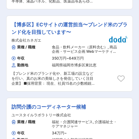
「ろ過技術」を活かした「フィルトレーション事
半導体、液晶パネル、化粧品、医薬品等あらゆる
ることを少しずつお任せし、メイン担当となって
業」「システムソリューション事業」「コンシュ
分野のの製造に必要不可欠なフィルターを展開／
いただく業務を決めていきます。 管理部門として
ーマー事業」でビジネスを創造し、 「顧客にとっ
年休120日以上／残業月20h以内／未経験から知
幅広く業務を経験することができます。 ■組織体
てのNo.1獲得」を目指します。 ・国内で高いシェ
識習得可能】 ■業務内容： ろ過フィルター製造
制： 社長、工場長、各部門長（品質管理部門、製
ア誇る企業。高品質かつ付加価値のある製品を提
のための新規設備開発、保全業務全般をお任せし
造管理部門、工場管理部門、総務部門、営業部
【博多区】ECサイトの運営担当〜ブレンド米のブラ
供し競合他社との差別化を図っており、特に電子
ます。 ■採用背景 中期設備投資計画を遂行する
門）で構成されており、配属予定の総務部門は60
部品や一般産業分野の「分級濾過」に強みを持ち
ため、また生産量増加により増員を予定していま
ンド化を目指しています〜
代1名、40代3名が在籍しています。 地元に腰を
ます。
す。将来的にはロボット化、自動化推進による省
据えて長く働きたい方が多く、先輩社員が丁寧に
株式会社カネガエ
力化の加速や、新工場稼働後も設備管理対応がで
フォローしますので、安心して業務をスタートで
きるよう組織の構築などを目指しています。 ■教
業種 / 職種
食品・飲料メーカー（原料含む）
,
商品
きます。 ■主要取引先 株式会社西鉄ストア／濵
育・研修制度： 入社後1年間は製造現場にて同社
企画・サービス企画 Webマーケティン
田酒造株式会社／株式会社神明／JA全農／株式会
のものづくりを習得頂きます。（KW、HW両事業
グ（ネット広告・販促PRなど）
社虎屋／日本航空株式会社（JAL）など ■働き方
年収
350万円
~
649万円
所にて研修実施） ■キャリアパス： ・3年後…同
・基本的には定時で退社しているメンバーがほと
勤務地
福岡県福岡市博多区東比恵
社設備の目的・仕様について十分理解し、設備メ
んどです。 扱う商材が米になるため、繁忙期はあ
ンテナンスの対応及び生産性向上の為の設備提案
るものの、業務については各々で裁量をもって担
【ブレンド米のブランド化や、新工場の設立など
が出来る人員としてご活躍頂きたいと考えます。
当いただいております。 ・再雇用制度もあるた
を行い、真のお米の美味しさを発信していく注目
※新設備が多く保全より開発を多くお任せする場
め、腰を据えて長くご就業いただけます。 変更の
企業】 ■採用背景： 現在、社員15名の少数精鋭
合もあります。 ・5年後…設備保全として会社展
範囲：会社の定める業務
体制のもと、各部署が専門性を発揮しながら事業
望、工場の進むべき方向性を理解し、設備計画・
を展開しています。既存事業が安定成長する中
実施のリーダー的存在（グループリーダーの補佐
で、今後はさらなる拡大に向けてEC領域および
相当）としてのご活躍を期待します。 ■やりが
WEBマーケティングの強化を重要な戦略としてい
い： 設備投資を積極的に行っているため設備保全
訪問介護のコーディネーター候補
ます。 現在はECモールでの販売を中心にEC事業
だけでなく新規設備の開発・導入にも関わること
を行っていますが、今後は自社独自プラットフォ
ユースタイルラボラトリー株式会社
ができます。生産技術として徐々にスキルアップ
ームの強化にも注力し、より自由度の高い施策や
できます。 ■同社について： ・同社は、「変
業種 / 職種
福祉・介護関連サービス
,
介護福祉士・
顧客体験の向上を目指しています。 ■自社プラッ
革」「飽くなき追求」を推進することで、100年
ケアマネジャー
トフォーム：「九州ライスステージ」： 会員数約
を越えて存在し続ける「100年企業」を目指して
4,000人規模へ拡大しており、この顧客基盤を活
年収
34万円
~
います。 グループ全体の経営を統括する「ロキグ
かした展開も見据えています。一方で、これまで