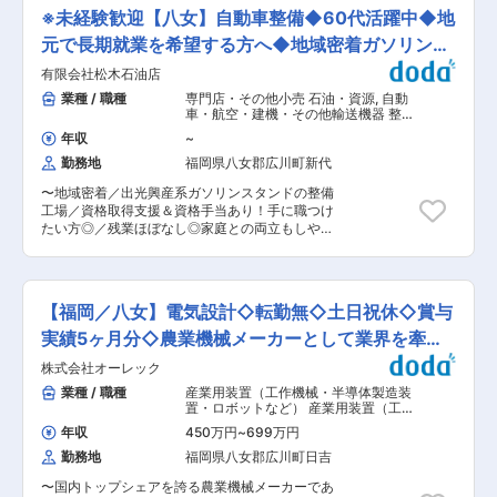
等）の運用保守・管理をお任せします。現場から
共工事９：民間工事１の割合です。 （民間はブロ
※未経験歓迎【八女】自動車整備◆60代活躍中◆地
のヒアリングやベンダー交渉・調整が中心です。
ック工事など） ■当社の魅力 ・当社は昭和43年
※業務内容の将来的な変更範囲：当社業務全般 ●
元で長期就業を希望する方へ◆地域密着ガソリンス
の設立以来、地元密着型で生活の基盤を支える土
業務詳細： ◇生産管理・在庫管理・ERP等製造系
木工事業を展開しています。 転勤や出張は無く、
タンド
有限会社松木石油店
システムの運用・保守・管理 ◇現場の要望や課題
腰を据えて働ける環境です。また、今後、給与や
のヒアリング、業務改善の提案・実施 ◇ベンダー
業種 / 職種
専門店・その他小売 石油・資源
,
自動
休日の条件改善も考えており、将来的にも長く働
との交渉・コントロールおよびプロジェクト進捗
車・航空・建機・その他輸送機器 整備
けます。 ・資格取得やスキルアップも奨励してい
管理 ◇システム利用者へのサポート対応および部
士（自動車・建機・航空機など）
るため、自身のスキルを高めることができる環境
年収
~
内情報共有 ◇部内定期ミーティングで情報共有と
でもあります。 ・今後の事業拡大や働き方の改善
勤務地
福岡県八女郡広川町新代
プロジェクト進捗の確認 ※将来的にはプロジェク
のため、新たな仲間も募集します。少しでもご経
トリーダー等をお任せするポジションとなりま
験がある方は是非ご応募ください。 変更の範囲：
〜地域密着／出光興産系ガソリンスタンドの整備
す。 ●配属部署： ソリューションシステム部
本文参照
工場／資格取得支援＆資格手当あり！手に職つけ
プリケーショングループ ・アプリ6名/インフラ4
たい方◎／残業ほぼなし◎家庭との両立もしやす
名 ●職場の雰囲気： ◎中途比率が高く、少数精鋭
い／明るい職場環境／チームワーク抜群／転勤な
のチームで幅広い業務に携わることができます。
し〜 ≪資格や経験を活かして長く働きたい方、定
◎製造現場との距離が近く、改善効果を実感しや
年後の再就職を希望する方、地域に貢献したい
すいです。 ◎経験年数に関係なく、積極的な意見
方、車が好きな方≫ あなたの経験と技術を、地域
交換が可能です。 ●事業概要： 農業機械の中で
【福岡／八女】電気設計◇転勤無◇土日祝休◇賞与
No.1を目指す私たちと一緒に活かしませんか？ ■
も乗用・自走式の草刈機をメインに開発・製造・
業務概要： 当社出光興産系ガソリンスタンド内の
実績5ヶ月分◇農業機械メーカーとして業界を牽
販売までを手掛ける農業機械メーカーとなりま
整備工場にて、自動車整備・点検等の業務をお任
す。 ●企業の特徴： 同社では、お客様の「辛
引！
株式会社オーレック
せします。 ■業務詳細： 整備工場での車の整
い」「困った」を解決できる製品を開発（創造）
備、点検、納車準備等の業務を担当します。 ※こ
業種 / 職種
産業用装置（工作機械・半導体製造装
し、製造しています。工場には、鋸盤／旋盤／ホ
れまでのご経験、スキルに応じた業務からお任せ
置・ロボットなど） 産業用装置（工作
ブ盤／ブローチ盤／プレス／マシニングセンター
します。 ◇車検整備業務 ◇自動車車検整備及び
機械・半導体製造装置・ロボットな
など工作機械がたくさん設置され、内製化／内作
年収
450万円
~
699万円
ど）
,
シーケンス制御（PLC・シーケン
軽整備作業等 ◇オイル交換やタイヤ交換などの基
化が進んでいます。ロボットとNC工作機の組み
ス・ラダー） 電気設計（工作機械・装
勤務地
福岡県八女郡広川町日吉
本作業 ◇ブレーキやバッテリーなどのチェック作
合わせで人手を抑えた部品加工、材料から部品と
置・設備・制御盤など）
業 ◇納車に向けた洗車や内外装の最終確認 ◇整
しての完成品のラインなど同社ならではの工夫で
〜国内トップシェアを誇る農業機械メーカーであ
備記録の作成や管理業務 ◇部品交換や簡単な修理