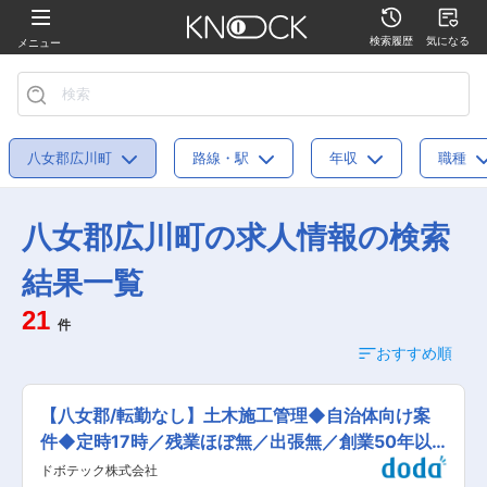
検索履歴
気になる
メニュー
八女郡広川町
路線・駅
年収
職種
八女郡広川町の求人情報の検索
結果一覧
21
件
おすすめ順
【八女郡/転勤なし】土木施工管理◆自治体向け案
件◆定時17時／残業ほぼ無／出張無／創業50年以
上◆
ドボテック株式会社