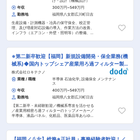
げ・設計（機械設計）
ニュなど、フランスの著名なワイン生産地でも活
国)からの調達もあります。 ●入社後の流れ： 入
躍し、その独自性と機能性は「MadeinJapan」
年収
300万円
~
549万円
社後は他部署を巻き込みながら研修を行い、自社
の信頼性とともに愛されています。「草と共に生
勤務地
福岡県八女郡広川町日吉
製品や社内業務の理解を深めていただきます。ま
きる」というブランドコンセプトのもと国境なく
た、業界知識等をより理解いただくために、外部
農業と緑化に貢献する企業として、今後も新たな
生産設備・計測機器・冶具の保守保全、校正管
研修も行っています。研修終了後、現場配属とな
課題解決へ挑戦し続けます。 変更の範囲：会社の
理、及び増産対応設備の導入、作業方法の改善、
ってからはOJTにて業務を覚えていただきます。
定める業務
インフラ（エアコン・外壁・照明等）の整備、保
●働き方に関して： 生産計画に合わせて業務を行
守点検業務をお任せします。設備投資計画を2〜3
っていますが、繁忙期は3月〜9月となり、月平均
件/年担当いただきます。 ■ご入社後の流れ ・入
残業時間は約15時間程度です。個人にある程度の
社後すぐは設備改善や保全業務を担当し、新ライ
裁量を持たせておりますので、メリハリをつけて
ンの設備開発にも携われます。 ・幅広いジャンル
働くことができます。 ●組織構成： 購買調達部
※第二新卒歓迎【福岡】新規設備開発・保全業務(機
の設備があるため、電気〜機械まで幅広い知識を
門は9名が在籍しています。(60代1名、40代3
つけることが可能です(今後はロボット・IoT・AI
械系)◆国内トップシェア産業用ろ過フィルター製
名、30代2名、20代3名) ●組織の雰囲気： 一緒
技術を積極的に導入する構想あり) ・展示会やセ
に働く部門の仲間は全員プロパーですが、誠実で
造
株式会社ロキテクノ
ミナーにも積極的に参加でき、開発業務へのチャ
優しいメンバーが多く、分からないことについて
レンジも可能のため、スキルアップできます。 ■
業種 / 職種
半導体 石油化学
,
設備保全 メンテナン
丁寧に教えてくれる、包容力のあるメンバーばか
ポジション魅力 ◎合理的な生産環境の整備を意識
ス
りですので、中途入社でも安心です！ ●企業の特
しながら設備を進化させていく事が大切であり、
徴 草刈機など小型の農業機械の開発・製造・販売
年収
400万円
~
549万円
これが改善提案制度や職務発明制度提案に繋が
を行う農業機械メーカーです。お客様の「辛い」
勤務地
福岡県八女郡広川町日吉
り、報奨金や特許出願を目指せます。 ■同社につ
「困った」を解決できる製品を製造、販売してい
いて： ・「変革」「飽くなき追求」を推進するこ
ます。また、当社は日本国内では国内トップシェ
【第二新卒・未経験歓迎／機械系専攻を活かせる
とで、100年を越えて存在し続ける「100年企
アを誇り、海外ではシャンパーニュなど、フラン
／産業用精密ろ過フィルターのトップメーカー／
業」を目指しています。 グループ全体の経営を統
スの著名なワイン生産地でも活躍し、その独自性
半導体、液晶パネル、化粧品、医薬品等あらゆる
括する「ロキグループ」を頂点に、シンガポー
と機能性は「MadeinJapan」の信頼性とともに
分野のの製造に必要不可欠なフィルターを展開／
ル、マレーシア、韓国、アメリカとグローバル展
愛されています。「草と共に生きる」というブラ
年休120日以上／残業月20h以内／未経験から知
開を加速させ、 新たな市場の開拓に全力を注いで
ンドコンセプトのもと国境なく農業と緑化に貢献
識習得可能】 ■業務内容： ろ過フィルター製造
います。 固有技術である「ろ過技術」を活かした
する企業として、今後も新たな課題解決へ挑戦し
のための新規設備開発、保全業務全般をお任せし
「フィルトレーション事業」「システムソリュー
【福岡／八女】総務※正社員・事務経験者歓迎！／
続けます。 変更の範囲：会社の定める業務