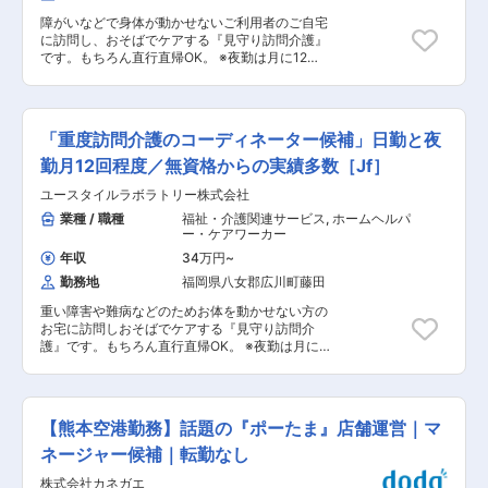
引、経管栄養（胃ろう・腸ろう） など ※詳細
障がいなどで身体が動かせないご利用者のご自宅
は面談時にお伝えします ◎最初は先輩スタッフが
に訪問し、おそばでケアする『見守り訪問介護』
必ず同行し、業務の流れや注意点を徹底的に指導
です。もちろん直行直帰OK。 ※夜勤は月に12
します。未経験の方もプロとして成長できます。
回。 【仕事内容】 見守りがメインの訪問介護の
お仕事です。寝返りをうたせて上げたり、日常生
活のお手伝いなどもございます。 ・生活介助：
家事援助（洗濯、掃除、料理） ・身体介護： 起
「重度訪問介護のコーディネーター候補」日勤と夜
床・就寝・入浴・食事の介助 ・外出時の同行支援
・介護記録の記入 など ※詳細は面談時にお伝
勤月12回程度／無資格からの実績多数［Jf］
えします 介護スタッフのフォローなどサービス提
ユースタイルラボラトリー株式会社
供責任者としての業務もございます。 ◎働いてい
る人のほとんどが無資格・未経験からスター
業種 / 職種
福祉・介護関連サービス
,
ホームヘルパ
ト！！研修や仕事を覚えるまでは先輩スタッフが
ー・ケアワーカー
同行するので安心！ ■━━━ 1日のスケジュール
年収
34万円
~
例 ━━━□ 【日勤】 ◇9:00～／サービス開始 ・
勤務地
福岡県八女郡広川町藤田
ベットから車いすへの移乗 ・お食事介助 ・外出
援助など ◇13:00～／サービス記録、終了 ＜休
重い障害や難病などのためお体を動かせない方の
憩・次の利用者宅へ移動＞ ◇14:00～／利用者宅
お宅に訪問しおそばでケアする『見守り訪問介
到着・サービス開始 ◇18:00～／サービス記録、
護』です。もちろん直行直帰OK。 ※夜勤は月に
終了 ・直行直帰OK 【夜勤】 ◇22:00～／サービ
12回。 【仕事内容】 ALSなどの難病の方や、さ
ス開始 ・就寝前後の身支度ケア(歯磨き、お
まざまな障がいによりおひとりでは生活できない
着換え 等) ・就寝中の体位交換、痰吸引など
方のご自宅へ伺い、生命と生活を支える、障害福
◇23:00～／ご利用者様就寝 ・定時の体位交換
祉をメインとした訪問介護ケアのお仕事です。 ◎
・見守り ・痰吸引など ◇7:00～／ご利用者様起
【熊本空港勤務】話題の『ポーたま』店舗運営｜マ
ケアスタッフ業務 障がい者の方、高齢者の方、一
床 ◇8:00～／サービス記録、終了 ・直行直帰OK
人ひとりに必要なケアを行っていく、専門的な介
ネージャー候補｜転勤なし
※担当する件数や、ご利用者様によって時間・サ
護職です。 研修を通して、需要が非常に高い「医
ービスは異なります。 ＊＊ ここがオスス
株式会社カネガエ
療的ケア」ができるプロフェッショナルな介護士