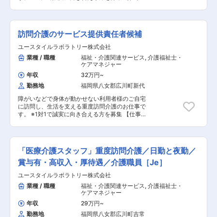
◇22:00～／サービス開始 ・就寝前後の身支
す。 人の役に立つ仕事をしていきたい方、お待ち
容】 見守りや日常生活のお手伝いが中心ですが、
度ケア(歯磨き、お着換え 等) ・就寝中の体位交
しております！ ■見守り・対話：状態の変化に気
利用者様の生活を支える大切なポジションです。
換、痰吸引など ◇23:00～／ご利用者様就寝 ・
を配りながらの安全管理 ■生活介助： 家事援助
※日勤と夜勤月12回程度 ■見守り・対話：状態の
定時の体位交換 ・見守り ・痰吸引など ◇7:00～
（洗濯、掃除、料理など） ■身体介護： 起床・
変化に気を配りながらの安全管理 ■生活介助：
訪問介護のサービス提供責任者候補
／ご利用者様起床 ◇8:00～／サービス記録、終
就寝・入浴・食事の介助など ■医療的ケア： た
家事援助（洗濯、掃除、料理など） ■身体介護：
了 ・直行直帰OK ※担当する件数や、ご利用者様
んの吸引、経管栄養（胃ろう・腸ろう） など
起床・就寝・入浴・食事の介助など ■医療的ケ
ユースタイルラボラトリー株式会社
によって時間・サービスは異なります。 ＊＊ こ
※詳細は面談時にお伝えします ◎最初は先輩スタ
ア： たんの吸引、経管栄養（胃ろう・腸ろう）
業種 / 職種
福祉・介護関連サービス
,
介護福祉士・
こがオススメ！！ ＊＊ 【POINT1：続けやすい
ッフが必ず同行し、業務の流れや注意点を徹底的
など ※詳細は面談時にお伝えします ◎最初は先
ケアマネジャー
職場3種の神器】 厚待遇：賞与年2回はもちろん
に指導します。未経験の方もプロとして成長でき
輩スタッフが必ず同行し、業務の流れや注意点を
有給休暇や完全週休二日制といった待遇も充実し
ます。
徹底的に指導します。未経験の方もプロとして成
年収
32万円
~
ています！ 職場環境：たくさんの人を一度にケア
長できます。
勤務地
福岡県八女郡広川町新代
する施設とは違い、お一人に寄り添いゆったりと
したオシゴト。また、関わるのはご利用者さんが
障がいなどで身体が動かせない利用者様のご自宅
メインなので人間関係で悩むこともありません。
に訪問し、生活を支える重度訪問介護のお仕事で
給与：「今は良いけど将来を考えたら今の給与だ
す。 ※1対1で誠実に向き合える方を募集 【仕事内
と難しいよな～」なんて思っていませんか？資格
容】 見守りや日常生活のお手伝いが中心ですが、
の取得などで給与UPのチャンス多数。最短半年
利用者様の生活を支える大切なお仕事です。 ※日
で給与UPした方もいます。 【POINT2：資格無料
勤と夜勤月12回程度 ◎サービス提供責任者業務
取得とキャリアパス】 無料で「重度訪問介護従業
一緒にお仕事をするスタッフさんのシフト管理や
「医療介護スタッフ」重度訪問介護／日勤と夜勤／
者養成研修統合課程」や「実務者研修」の取得が
教育など働きやすい環境を整えるお仕事を主にお
可能です。 資格を取得すれば スタッフ → サービ
願いします。 質問や相談などを気軽に受けられる
賞与有・高収入・厚待遇／介護職員［Je］
スリーダー → サービス提供責任者 → コーディネ
頼られる社員さんとして活躍してください！ ■介
ーター → マネージャーになることも可能、上を
ユースタイルラボラトリー株式会社
護スタッフのフォロー・指導・育成・ケア ■ご家
目指しやすい会社です♪
族との連絡 ■担当者会議への出席 など ◎ケア業
業種 / 職種
福祉・介護関連サービス
,
介護福祉士・
務 ■見守り・対話：状態の変化に気を配りながら
ケアマネジャー
の安全管理 ■生活介助： 家事援助（洗濯、掃
年収
29万円
~
除、料理など） ■身体介護： 起床・就寝・入
勤務地
福岡県八女郡広川町吉常
浴・食事の介助など ■医療的ケア： たんの吸