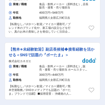
メ！！ ＊＊ 【POINT1：続けやすい職場3種の
としても成長できます。 人の役に立つ仕事をして
業種 / 職種
食品・飲料メーカー（原料含む）
,
店長
神器】 厚待遇：賞与年2回はもちろん有給休暇や
いきたい方、お待ちしております！ ・見守り ・
販売・接客・売り場担当
完全週休二日制といった待遇も充実しています！
生活介助： 家事援助（洗濯、掃除、料理） ・身
職場環境：たくさんの人を一度にケアする施設と
年収
400万円
~
549万円
体介護： 起床・就寝・入浴・食事の介助 ・外出
は違い、お一人に寄り添いゆったりとしたオシゴ
勤務地
福岡県八女郡広川町日吉
時の同行支援 ・医療的ケア： たんの吸引、経管
ト。また、関わるのはご利用者さんがメインなの
栄養（胃ろう・腸ろう） ・介護記録の記入 など
で人間関係で悩むこともありません。 給与：「今
【転勤なし／UIターン歓迎／マイカー通勤可／ブ
◎サービス提供責任者・コーディネーター業務 一
は良いけど将来を考えたら今の給与だと難しいよ
レンド米のブランド化や、新工場の設立などを行
緒にお仕事をするスタッフさんのシフト管理や教
な～」なんて思っていませんか？資格の取得など
い、真のお米の美味しさを発信していく注目企
育など働きやすい環境を整えるお仕事を主にお願
で給与UPのチャンス多数。最短半年で給与UPし
業】 ■採用背景： 沖縄発の人気ブランド『ポー
いします。 質問や相談などを気軽に受けられる頼
た方もいます。 【POINT2：無料で取れる公的資
たま』は、国内外へ店舗展開を進めています。熊
られる社員さんとして活躍してください！ ・介護
格】 無料で「重度訪問介護従業者養成研修統合課
本空港店もオープンから順調に成長を続けてお
スタッフのフォロー・指導・育成・ケア ・ご家族
程」を取得できるから、無資格、未経験の方でも
り、より良い店舗運営体制の構築に向けて新たな
との連絡 ・担当者会議への出席 ・サービス提供
【熊本※未経験歓迎】副店長候補◆接客経験を活か
OK また、当社研修で「介護職員実務者研修」の
仲間を募集します。 店舗運営経験を活かしなが
管理 ・スタッフのシフト作成 ・ご利用者様ごと
取得も可能！持っていない資格を取得して給与も
ら、スタッフ育成や店舗づくりに主体的に携わっ
せる＜SNSで話題の『ポーたま』＞
のチーム管理 ・非常勤スタッフの採用 など ※
UP。
ていただける方をお迎えしたいと考えています。
詳細は面談時にお伝えします ◎働いている人のほ
株式会社カネガエ
■業務内容： 熊本空港内にある『ポーたま』店舗
とんどが無資格・未経験からスタート！！研修や
にて、接客・調理業務をはじめ、店舗運営全般を
業種 / 職種
食品・飲料メーカー（原料含む）
,
販
仕事を覚えるまでは先輩スタッフが同行するので
お任せします。お客様に「また来たい」と思って
売・接客・売り場担当 ホールスタッ
安心！ ■━━━ 1日のスケジュール例 ━━━□ 【日
いただける店舗づくりを目指し、スタッフと協力
フ・フロアスタッフ・調理スタッフ
勤】 ◇9:00～／サービス開始 ・ベットから車い
年収
300万円
~
449万円
（飲食）
しながら店舗マネジメントに取り組んでいただき
すへの移乗 ・お食事介助 ・外出援助など
勤務地
福岡県八女郡広川町日吉
ます。 【具体的な業務内容】 ◎店舗運営業務 ・
◇13:00～／サービス記録、終了 ＜休憩・次の利
接客、レジ対応 ・商品の調理、提供 ・売上管
用者宅へ移動＞ ◇14:00～／利用者宅到着・サー
【転勤なし／UIターン歓迎／マイカー通勤可／熊
理 ・在庫管理、発注業務 ◎マネジメント業務 ・
ビス開始 ◇18:00～／サービス記録、終了 ・直行
本空港勤務／SNSやメディアでも話題の『ポーた
アルバイト、パートスタッフの教育・育成 ・シ
直帰OK 【夜勤】 ◇22:00～／サービス開始
ま』ブランドで活躍】 ■採用背景： 沖縄発の人
フト作成、勤怠管理 ・店舗オペレーションの改
・就寝前後の身支度ケア(歯磨き、お着換え 等) ・
気ブランド『ポーたま』は、国内外への出店を拡
善 ・スタッフとのコミュニケーション、チーム
就寝中の体位交換、痰吸引など ◇23:00～／ご利
大し、多くのお客様に親しまれています。熊本空
づくり ◎店舗づくり・ブランド運営業務 ・サービ
用者様就寝 ・定時の体位交換 ・見守り ・痰吸引
港店も多くのお客様にご利用いただいており、今