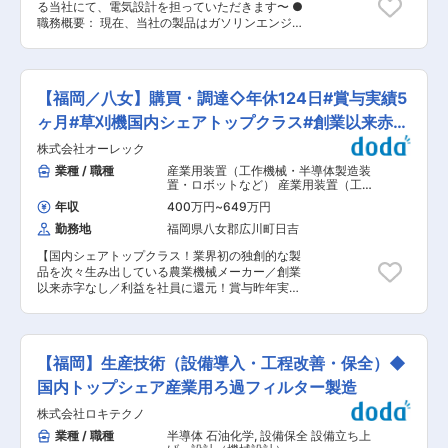
満ち溢れています。 また、同社は日本国内のみな
る当社にて、電気設計を担っていただきます〜 ●
作業 ◇工具や設備の管理・整備環境の整頓 ◇お
らず、ヨーロッパを中心として、アメリカ／アジ
職務概要： 現在、当社の製品はガソリンエンジン
客様対応(作業内容の説明など) ■入社後の流れ：
ア／オセアニアなど、積極的に海外市場を開拓し
の駆動の製品がメインとなっていますが、大気汚
未経験の方は先輩社員と一緒にOJTにて一つ一つ
ています。同社の草刈機は、シャンパーニュな
染や省エネの観点からも電動化、ハイブリッド化
の業務を覚えていくところから独り立ちを目指し
ど、フランスの著名なワイン生産地でも活躍し、
へと移行を進めるフェーズにあり、電気設計の観
ます。 ■魅力ポイント： ◎家族との時間を大切に
その独自性と機能性は「MadeinJapan」の信頼
点で促進できる人材を求めています。自走式の草
できる環境： パートへの切替や、1日5、6時間勤
【福岡／八女】購買・調達◇年休124日#賞与実績5
性とともに愛されています。同社は国境なく農業
刈り機、耕運機などの農業機械の設計をお任せし
務など時短での就業も相談可！残業がほぼなく、
と緑化に貢献する企業として、今後も新たな課題
ます。 ●業務詳細： 具体的には、仕様書の作成/
ヶ月#草刈機国内シェアトップクラス#創業以来赤字
家庭との両立がしやすい環境！ ◎車好きに向いて
解決へ挑戦し続けます。 変更の範囲：会社の定め
部品手配/新規開発や改良の設計/試運転のデータ
いる職場： 様々な車種に触れる機会があり、整備
無
る業務
株式会社オーレック
取りなどをチームで連携し行っていただきます。
や洗車などの実践が可能！ ◎「気軽に立ち寄れる
●組織構成： 電気設計をメインで行うチームは現
業種 / 職種
産業用装置（工作機械・半導体製造装
店」づくりを全社員で実践： 明るい職場で、チー
在13名が在籍しています。(20〜30代男性の多数
置・ロボットなど） 産業用装置（工作
ムワークが良く、分からないことはなんでも聞け
で構成、女性社員も在籍) ●入社後の流れ： 入社
機械・半導体製造装置・ロボットな
る環境です！ ■当社の魅力： 八女中部に根ざ
年収
400万円
~
649万円
ど）
,
購買・調達・バイヤー・MD 物
後、数週間研修を行います。研修内容は、製品理
し、地域のお客様に寄り添い続ける当社は、出光
流・購買アシスタント
勤務地
福岡県八女郡広川町日吉
解を中心に実施いたしますので業界未経験者であ
興産系のガソリンスタンド2店舗と整備工場・車
っても安心できる体制を整えています。また費用
販売事業を展開する地域密着型の総合カーサービ
【国内シェアトップクラス！業界初の独創的な製
は会社負担となりますのでご安心ください。研修
ス企業です。 私たちは「お客様第一主義」をモッ
品を次々生み出している農業機械メーカー／創業
終了後、現場配属となり、配属後はOJTにて先輩
トーに、安心・信頼・信用を大切にしながら、明
以来赤字なし／利益を社員に還元！賞与昨年実績
と一緒に業務を行いながら独り立ちを目指しま
るく元気な対応でお客様をお迎えしています。ガ
5ヶ月分／農機事業でSDGsに貢献！】 ●業務概
す。 ●働き方に関して： 繁忙期が4月〜 9月とな
ソリンスタンド併設の整備工場では、国家資格を
要： 国内シェアトップクラスを誇る農業機械メー
り、月平均残業時間は20〜30時間程度となって
持つ整備士が高品質かつスピーディーな整備サー
カーである当社にて、購買・調達を担っていただ
おりますが、個人にある程度の裁量を持たせてお
ビスを提供。軽整備から法定車検、納車準備まで
きます。 ●業務内容： ・乗用、自走式草刈機な
りますのでメリハリをつけて働くことができま
【福岡】生産技術（設備導入・工程改善・保全）◆
幅広く対応し、地域のお客様のカーライフを総合
どの完成品に使用する部品や材料の調達 ・価格交
す。 ●企業の特徴 草刈機など小型の農業機械の
的にサポートしています。 変更の範囲：会社の定
渉 ・サプライヤーとの日々の折衝 ・開発部門や
国内トップシェア産業用ろ過フィルター製造
開発・製造・販売を行う農業機械メーカーです。
める業務
製造部門との要求部品の仕様、コスト、品質、納
お客様の「辛い」「困った」を解決できる製品を
株式会社ロキテクノ
期等の調整 ・原価計算 ・ゆくゆくは新規調達先
製造、販売しています。また、当社は日本国内で
の開拓 など ※サプライヤーの8割〜9割が国内で
業種 / 職種
半導体 石油化学
,
設備保全 設備立ち上
は国内トップシェアを誇り、海外ではシャンパー
ある為、語学力は必要ありません。 ※一部海外(中