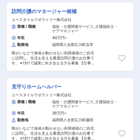
着換え 等) ・就寝中の体位交換、痰吸引など
方のご自宅へ伺い、生命と生活を支える、障害福
就寝中の体位交換、痰吸引など ◇23:00～／ご利
◇23:00～／ご利用者様就寝 ・定時の体位交換
祉をメインとした訪問介護ケアのお仕事です。 ◎
用者様就寝 ・定時の体位交換 ・見守り ・痰吸引
訪問介護のマネージャー候補
・見守り ・痰吸引など ◇7:00～／ご利用者様起
ケアスタッフ業務 障がい者の方、高齢者の方、一
など ◇7:00～／ご利用者様起床 ◇8:00～／サー
床 ◇8:00～／サービス記録、終了 ・直行直帰OK
人ひとりに必要なケアを行っていく、専門的な介
ユースタイルラボラトリー株式会社
ビス記録、終了 ・直行直帰OK ※担当する件数
※担当する件数や、ご利用者様によって時間・サ
護職です。 研修を通して、需要が非常に高い「医
や、ご利用者様によって時間・サービスは異なり
業種 / 職種
福祉・介護関連サービス
,
介護福祉士・
ービスは異なります。 ＊＊ ここがオスス
療的ケア」ができるプロフェッショナルな介護士
ます。 ＊＊ ここがオススメ！！ ＊＊
ケアマネジャー
メ！！ ＊＊ 【POINT1：生涯使える介護資格を
としても成長できます。 人の役に立つ仕事をして
【POINT1：好待遇・キャリアアップ】 賞与年2
無料で取得とキャリアパス】 無料で「重度訪問介
いきたい方、お待ちしております！ ・見守り ・
年収
40万円
~
回はもちろん有給休暇や完全週休二日制といった
護従業者養成研修統合課程」や「実務者研修」の
生活介助： 家事援助（洗濯、掃除、料理） ・身
勤務地
福岡県八女郡広川町吉常
待遇は充実！ 入社後早くて半年でキャリアアッ
取得が可能です。 資格取得で医療的ケアができる
体介護： 起床・就寝・入浴・食事の介助 ・外出
プ、あなたの能力とやる気次第で スタッフ → サ
ワンランク上の介護士さんに！！ あなたの能力と
時の同行支援 ・医療的ケア： たんの吸引、経管
障がいなどで身体が動かせない利用者様のご自宅
ービスリーダー → サービス提供責任者 → コーデ
やる気次第で スタッフ → サービスリーダー → サ
栄養（胃ろう・腸ろう） ・介護記録の記入 など
に訪問し、生活を支える重度訪問介護のお仕事で
ィネーター → マネージャーになることも可能、
ービス提供責任者 → コーディネーター → マネー
◎サービス提供責任者業務 一緒にお仕事をするス
す。 ※1対1で誠実に向き合える方を募集 【仕事内
上を目指しやすい会社です♪ 【POINT2：続けや
ジャーになることも可能、上を目指しやすい会社
タッフさんのシフト管理や教育など働きやすい環
容】 ※日勤と夜勤月12回程度 ◎マネージャー業務
すい職場3種の神器】 厚待遇：賞与年2回はもち
です♪ 【POINT2：続けやすい職場3種の神器】 厚
境を整えるお仕事を主にお願いします。 質問や相
一緒にお仕事をするスタッフさんのシフト管理や
ろん有給休暇や完全週休二日制といった待遇も充
待遇：賞与年2回はもちろん有給休暇や完全週休
談などを気軽に受けられる頼られる社員さんとし
教育など働きやすい環境を整えるお仕事を主にお
実しています！ 職場環境：たくさんの人を一度に
二日制といった待遇も充実しています！ 職場環
て活躍してください！ ・介護スタッフのフォロ
願いします。 質問や相談などを気軽に受けられる
ケアする施設とは違い、お一人に寄り添いゆった
見守りホームヘルパー
境：たくさんの人を一度にケアする施設とは違
ー・指導・育成・ケア ・ご家族との連絡 ・担当
頼られる社員さんとして活躍してください！ ■サ
りとしたオシゴト。また、関わるのはご利用者さ
い、お一人に寄り添いゆったりとしたオシゴト。
者会議への出席 など ※詳細は面談時にお伝え
ービス提供管理 ■介護スタッフのフォロー・指
んがメインなので人間関係で悩むこともありませ
ユースタイルラボラトリー株式会社
また、関わるのはご利用者さんがメインなので人
します ◎働いている人のほとんどが無資格・未経
導・育成・ケア ■ご家族との連絡 ■担当者会議へ
ん。 給与：「今は良いけど将来を考えたら今の給
業種 / 職種
福祉・介護関連サービス
,
介護福祉士・
間関係で悩むこともありません。 給与：「今は良
験からスタート！！研修や仕事を覚えるまでは先
の出席 ■スタッフのシフト作成 ■ご利用者様ごと
与だと難しいよな～」なんて思っていませんか？
ケアマネジャー
いけど将来を考えたら今の給与だと難しいよな
輩スタッフが同行するので安心！ ■━━━ 1日の
のチーム管理 ■他事業所・行政相手の打合せ ■事
資格の取得などで給与UPのチャンス多数。最短
～」なんて思っていませんか？資格の取得などで
スケジュール例 ━━━□ 【日勤】 ◇9:00～／サ
業部の運営、売上管理 ■営業戦略の企画と実行 ■
年収
29万円
~
半年で給与UPした方もいます。
給与UPのチャンス多数。最短半年で給与UPした
ービス開始 ・ベットから車いすへの移乗 ・お食
非常勤スタッフの採用 ◎ケアスタッフ業務 障がい
勤務地
福岡県八女郡広川町藤田
方もいます。
事介助 ・外出援助など ◇13:00～／サービス記
者の方、高齢者の方、一人ひとりに必要なケアを
録、終了 ＜休憩・次の利用者宅へ移動＞ ◇14:00
行っていく、専門的な介護職です。 研修を通し
障がいなどで身体が動かせない利用者様のご自宅
～／利用者宅到着・サービス開始 ◇18:00～／サ
て、需要が非常に高い「医療的ケア」ができるプ
に訪問し、生活を支える重度訪問介護のお仕事で
ービス記録、終了 ・直行直帰OK 【夜勤】
ロフェッショナルな介護士としても成長できま
す。 ※1対1で誠実に向き合える方を募集 【仕事内