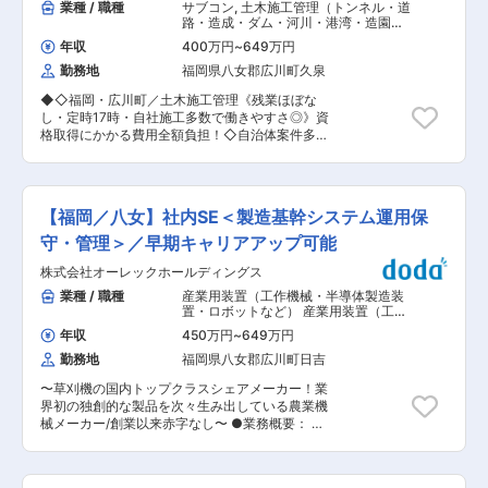
業種 / 職種
サブコン
,
土木施工管理（トンネル・道
路・造成・ダム・河川・港湾・造園な
ど） 土木施工管理（上下水道）
年収
400万円
~
649万円
勤務地
福岡県八女郡広川町久泉
◆◇福岡・広川町／土木施工管理《残業ほぼな
し・定時17時・自社施工多数で働きやすさ◎》資
格取得にかかる費用全額負担！◇自治体案件多
数・広川町周辺エリアがメイン◇昭和43年設
立・地元密着で生活の基盤を支える土木工事業を
展開／マイカー通勤可◆◇ ■業務概要 自治体か
らの依頼を元に、一般土木、公共下水道、河川
【福岡／八女】社内SE＜製造基幹システム運用保
（災害復旧含）、 道路、上水道をメインとした土
木工事の施工管理業務全般をお任せします。 ■業
守・管理＞／早期キャリアアップ可能
務詳細 ・顧客や施工業者との打ち合わせ ・現場
株式会社オーレックホールディングス
の安全管理 ・現場に出向いての工事の進捗管理、
職人とのやり取り ・現場の写真撮影、測量 ・日
業種 / 職種
産業用装置（工作機械・半導体製造装
報、資料作成 など 【変更の範囲：会社の定める
置・ロボットなど） 産業用装置（工作
業務】 ■配属先 施工管理者2名 ※会社全体では他
機械・半導体製造装置・ロボットな
年収
450万円
~
649万円
ど）
,
システムエンジニア（Web・オ
の技術職含めて20〜70代の社員がいます。 ■当
ープン系・パッケージ開発） システム
勤務地
福岡県八女郡広川町日吉
ポジションの特徴 ・担当エリア：勤務地である広
開発・運用（アプリ担当）
川町周辺エリアがメイン ・工事予算・期間：50
〜草刈機の国内トップクラスシェアメーカー！業
万〜300万規模（1〜2ヶ月）が多く、その他
界初の独創的な製品を次々生み出している農業機
3000万〜4000万規模の受注を担当（7ヶ月程
械メーカー/創業以来赤字なし〜 ●業務概要： 国
度） ・職人まで含めた自社施工のため、業務も行
内のシェアトップクラスを誇る農業機械メーカー
いやすい環境 ・残業：事務業務は就業時間内で対
である当社にて、社内SEとして製造の基幹システ
応のため、残業はほぼなし ※入社後は県から依頼
ム（生産・在庫管理等の製造系システム）（ERP
のある工事を担当します。 ※会社全体としては公