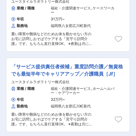
ユースタイルラボラトリー株式会社
療的ケア」ができるプロフェッショナルな介護士
つお米に関する様々な情報を発信しています。 変
としても成長できます。 人の役に立つ仕事をして
業種 / 職種
福祉・介護関連サービス
,
ケースワーカ
更の範囲：会社の定める業務
いきたい方、お待ちしております！ ・見守り ・
ー
生活介助： 家事援助（洗濯、掃除、料理） ・身
年収
31万円
~
体介護： 起床・就寝・入浴・食事の介助 ・外出
勤務地
福岡県八女郡広川町新代
時の同行支援 ・医療的ケア： たんの吸引、経管
栄養（胃ろう・腸ろう） ・介護記録の記入 など
重い障害や難病などのためお体を動かせない方の
◎マネージャー業務 一緒にお仕事をするスタッフ
お宅に訪問しおそばでケアする『見守り訪問介
さんのシフト管理や教育など働きやすい環境を整
護』です。もちろん直行直帰OK。 ※夜勤は月に
えるお仕事を主にお願いします。 質問や相談など
12回。 【仕事内容】 ALSなどの難病の方や、さ
を気軽に受けられる頼られる社員さんとして活躍
まざまな障がいによりおひとりでは生活できない
してください！ ・サービス提供管理 ・介護スタ
方のご自宅へ伺い、生命と生活を支える、障害福
ッフのフォロー・指導・育成・ケア ・ご家族との
祉をメインとした訪問介護ケアのお仕事です。 ・
連絡 ・担当者会議への出席 ・スタッフのシフト
「サービス提供責任者候補」重度訪問介護／無資格
生活介助： 家事援助（洗濯、掃除、料理） ・身
作成 ・ご利用者様ごとのチーム管理 ・他事業
体介護： 起床・就寝・入浴・食事の介助 ・外出
でも最短半年でキャリアアップ／介護職員［Jf］
所・行政相手の打合せ ・事業部の運営、売上管理
時の同行支援 ・医療的ケア： たんの吸引、経管
・営業戦略の企画と実行 ・非常勤スタッフの採
ユースタイルラボラトリー株式会社
栄養（胃ろう・腸ろう） ・介護記録の記入 など
用 など ※詳細は面談時にお伝えします ◎働い
※詳細は面談時にお伝えします ◎働いている人
業種 / 職種
福祉・介護関連サービス
,
ホームヘルパ
ている人のほとんどが無資格・未経験からスター
のほとんどが無資格・未経験からスタート！！研
ー・ケアワーカー
ト！！研修や仕事を覚えるまでは先輩スタッフが
修や仕事を覚えるまでは先輩スタッフが同行する
同行するので安心！ ■━━━ 1日のスケジュール
年収
32万円
~
ので安心！ ■━━━ 1日のスケジュール例 ━━━□
例 ━━━□ 【日勤】 ◇9:00～／サービス開始 ・
勤務地
福岡県八女郡広川町新代
【日勤】 ◇9:00～／サービス開始 ・ベットから
ベットから車いすへの移乗 ・お食事介助 ・外出
車いすへの移乗 ・お食事介助 ・外出援助など
援助など ◇13:00～／サービス記録、終了 ＜休
重い障害や難病などのためお体を動かせない方の
◇13:00～／サービス記録、終了 ＜休憩・次の利
憩・次の利用者宅へ移動＞ ◇14:00～／利用者宅
お宅に訪問しおそばでケアする『見守り訪問介
用者宅へ移動＞ ◇14:00～／利用者宅到着・サー
到着・サービス開始 ◇18:00～／サービス記録、
護』です。もちろん直行直帰OK。 ※夜勤は月に
ビス開始 ◇18:00～／サービス記録、終了 ・直行
終了 ・直行直帰OK 【夜勤】 ◇22:00～／サービ
12回。 【仕事内容】 ALSなどの難病の方や、さ
直帰OK 【夜勤】 ◇22:00～／サービス開始
ス開始 ・就寝前後の身支度ケア(歯磨き、お
まざまな障がいによりおひとりでは生活できない
・就寝前後の身支度ケア(歯磨き、お着換え 等) ・