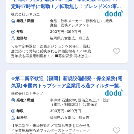
ます。 対象設備：KW、HW ※フィルターカート
ション事業」「コンシューマー事業」でビジネス
リッジの開発、新規素材開発、等を行う部門 ■採
定時17時半に退勤！／転勤無し！ブレンド米の事業
を創造し、 「顧客にとってのNo.1獲得」を目指し
用背景 中期設備投資計画を遂行するため、また生
ます。 ・国内で高いシェア誇る企業。高品質かつ
展開中
株式会社カネガエ
産量増加により増員を予定しています。将来的に
付加価値のある製品を提供し競合他社との差別化
はロボット化、自動化推進による省力化の加速
業種 / 職種
食品・飲料メーカー（原料含む）
,
総務
を図っており、特に電子部品や一般産業分野の
や、新工場稼働後も設備管理対応ができるよう組
庶務・総務アシスタント
「分級濾過」に強みを持ちます。
織の構築などを目指しています。 ■教育・研修制
年収
300万円
~
399万円
度： 入社後1年間は製造現場にて同社のものづく
勤務地
福岡県八女郡広川町日吉
りを習得頂きます。（KW、HW両事業所にて研修
実施） ■キャリアパス： ・3年後…同社設備の目
＼基本定時退勤！総務ポジションをお任せ／貢献
的・仕様について十分理解し、設備メンテナンス
度に応じて賞与に反映される評価指標有！／60歳
の対応及び生産性向上の為の設備提案が出来る人
定年後も再雇用制度有！／ ■募集背景 同社は生
員としてご活躍頂きたいと考えます。 ※新設備が
活を支える「米」のブランド化を行っており、EC
多く保全より開発を多くお任せする場合もありま
サイトを作成するなど安定供給にも力を入れてお
す。 ・5年後…設備保全として会社展望、工場の
ります。 今回は、事務作業をはじめ、経理や総務
進むべき方向性を理解し、設備計画・実施のリー
業務を幅広くお任せできる新たなメンバーを募集
ダー的存在（グループリーダーの補佐相当）とし
※第二新卒歓迎【福岡】新規設備開発・保全業務(電
しています。地元に腰を据えて長く働きたい方に
てのご活躍を期待します。 ■やりがい： 設備投
ぴったりの環境です！ ■職務詳細： ・お客様と
気系)◆国内トップシェア産業用ろ過フィルター製
資を積極的に行っているため設備保全だけでなく
の入出荷調整、運送会社の手配、集荷の調整 ・事
新規設備の開発・導入にも関わることができま
造
株式会社ロキテクノ
務業務全般（データ入力、書類作成） ・経理業務
す。生産技術として徐々にスキルアップできま
（伝票処理、支払業務） ・総務業務（備品管理、
業種 / 職種
半導体 石油化学
,
設備立ち上げ・設計
す。 ■同社について： ・同社は、「変革」「飽
社内イベントの企画・運営） ・業務改善提案（業
（電気・制御設計） 設備保全
くなき追求」を推進することで、100年を越えて
務フローの効率化など） ゆくゆくは労務などの新
存在し続ける「100年企業」を目指しています。
年収
300万円
~
499万円
たな業務内容や、業務改善提案を積極的に行って
グループ全体の経営を統括する「ロキグループ」
勤務地
福岡県八女郡広川町日吉
いただくことで、給与ベースを上げていただき、
を頂点に、シンガポール、マレーシア、韓国、ア
総務部の中心人物になっていただくことを想定し
メリカとグローバル展開を加速させ、 新たな市場
【第二新卒・未経験歓迎／電気系専攻を活かせる
ております。 ■入社後すぐにお任せすること 先
の開拓に全力を注いでいます。 固有技術である
／産業用精密ろ過フィルターのトップメーカー／
輩社員が担当されている業務のなかからまずでき