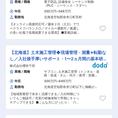
業種 / 職種
電子部品
,
設備保全 シーケンス制御
（PLC・シーケンス・ラダー）
年収
350万円
~
549万円
勤務地
北海道空知郡奈井江町宮村
【オンライン面接対応可／週休２日（土日）でワ
ークライフバランス◎／マイカー通勤可／風通し
の良い社風で長期就業できる環境】 ■業務詳細：
製造設備の電気・機械保全を担当していただきま
す。 生産設備のメンテナンス、新設・改良に伴う
要件定義、発注、検図を行う仕事です。 ■入社後
の流れ： まず、既存設備の電気図面、現物を見て
【北海道】土木施工管理◆現場管理・測量※転勤な
設備の構造、構成をご理解いただきます。 そのう
えで、故障時の対応や改造などをOJTにて習得し
し／入社後手厚いサポート・1〜2ヵ月間の基本研修
ていただきます。 当社にて新設する設備があれ
あり◎
株式会社櫻井千田
ば、設計（設計チェック）、試運転、立上げにも
従事していただきます。 最終的には、機械その他
業種 / 職種
サブコン
,
土木施工管理（トンネル・道
の保全を担当していただきますので、故障、改造
路・造成・ダム・河川・港湾・造園な
など機械保全業務発生の都度OJTにて習得してい
ど） 土木施工管理（上下水道）
年収
300万円
~
649万円
ただきます。 ■配属部門について： 兼務にて保
勤務地
北海道空知郡奈井江町以下に掲載がな
全業務を担当しています。 ・製造部システム技術
い場合
グループ：２名 ・安全品質管理部安全環境グルー
【地域密着型で末永く活躍できる／入社時期につ
プ：２名 ■特徴： ◇◆特徴（1）『住友電工（親
いてもご相談可／充実の研修体制で早期にキャッ
会社）からの支援・指導』・・・ 必要に応じて、
チアップできる】 ■こんな方にぴったり： （1）
住友電工の高い専門知識/経験をもったスタッフの
地域に根差して働きたい 当社は奈井江町で75年
支援・指導を得ながら業務を遂行しています。親
以上の歴史を誇る会社。安定経営&地域密着型企
会社ならびにグループ会社の実務担当者の研修会
業でもあるので腰を据えて長く働けます。 （2）
等、定期的な交流も行われています。 ◇◆特徴