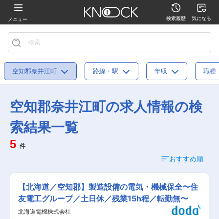
検索履歴
気になる
メニュー
空知郡奈井江町
路線・駅
年収
職種
空知郡奈井江町の求人情報の検
索結果一覧
5
件
おすすめ順
【北海道／空知郡】製造設備の電気・機械保全〜住
友電工グループ／土日休／残業15h程／転勤無〜
北海道電機株式会社