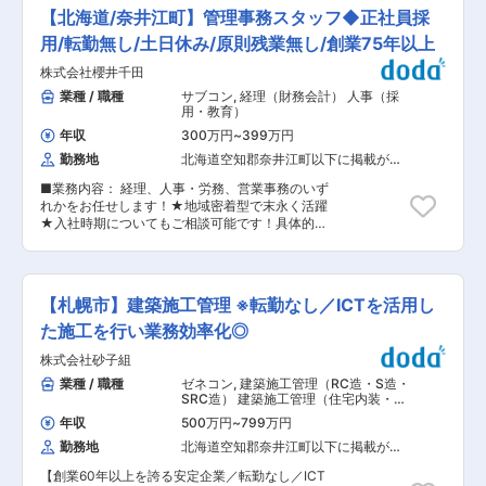
経験は浅くても頑張りたい 新卒の採用実績もある
（2）『改善活動』・・・ 品質やコストなど各種
【北海道/奈井江町】管理事務スタッフ◆正社員採
ので研修体制は充実しています。ご安心くださ
指標を設けて積極的に改善に取り組んでいます。
い。資格取得の支援制度もあります。 （3）温か
用/転勤無し/土日休み/原則残業無し/創業75年以上
◇◆特徴（3）『その他』・・・ 自動車通勤が可
い雰囲気の会社で働きたい 全員の顔が見えるくら
能：本社は空知郡奈井江町にあり、30ｋｍ圏内
株式会社櫻井千田
いの会社規模。穏やかなスタッフが多く、意見交
（滝川、深川、岩見沢、美唄 周辺）から通勤さ
換も活発なので自分らしく働けます。 ※関連資格
業種 / 職種
サブコン
,
経理（財務会計） 人事（採
れている方が多くいます。 ■採用背景： 住友電
や実務経験者はスキルを活かして働けます ■業務
用・教育）
工グループの道内唯一の電線メーカーとして安定
概要：公共土木工事における現場管理、測量、除
的な経営を継続しております。 将来を見据えた健
年収
300万円
~
399万円
雪、復旧工事などの補助から担当していただきま
全な組織づくりのための増員で募集を行います。
勤務地
北海道空知郡奈井江町以下に掲載がな
す。【変更の範囲：会社の定める業務】 ■具体的
変更の範囲：会社の定める業務
い場合
な業務： ・施工写真の撮影 ・書類作成 ・職人と
■業務内容： 経理、人事・労務、営業事務のいず
のやり取り…現場の職人とコミュニケーションを
れかをお任せします！★地域密着型で末永く活躍
取りながら、施工中の様々な課題をとりまとめ、
★入社時期についてもご相談可能です！具体的に
決断します。 ・工事のスケジュール作成…現場の
は下記業務をお任せいたします。 《経理》会計ソ
流れをある程度理解できるようになったら、先輩
フトへのデータ入力、請求書・注文書などの作
と共に工事のスケジュールを立て、資材の発注や
成・発行など 《人事・労務》、新卒採用における
工事の実施や確認をします。 ※成長の度合いに合
学校訪問、企業説明会の運営、採用面接対応、入
わせて、工事のスケジュール作成や、工事全体の
【札幌市】建築施工管理 ※転勤なし／ICTを活用し
退社・社会保険手続き、勤怠管理 など 《営業事
予算や進捗管理などをお任せしていきます ■入社
務》公共工事の入札に必要な書類の作成、契約書
た施工を行い業務効率化◎
後の流れ：まずは先輩社員と写真の撮影や業者の
作成 など ■当社の魅力： ・働き方改革推進中…
管理などのサポート業務から始めていきます。経
株式会社砂子組
「しっかり休んで英気を養ってほしい」と考えの
験が浅い方は外部の研修センターへ1〜2ヵ月間通
下、働き方改革を推進しています。残業時間の削
業種 / 職種
ゼネコン
,
建築施工管理（RC造・S造・
い、土木工事の基礎を学んでいただくことも可能
減と、土日休みの定着に力を入れて、着々と働く
SRC造） 建築施工管理（住宅内装・リ
です。 ■当社の魅力： ・働き方改革推進中…「し
環境の整備を進めていきます。 ・地域に根ざした
フォーム・インテリア）
っかり休んで英気を養ってほしい」と考えの下、
年収
500万円
~
799万円
あたたかい企業…安定経営と地域に密着した事業
働き方改革を推進しています。残業時間の削減
勤務地
北海道空知郡奈井江町以下に掲載がな
展開を続け、地域の信頼と支持を得てきました。
と、土日休みの定着に力を入れて、着々と働く環
い場合
アットホームな職場で穏やかな社員が多く、交流
境の整備を進めていきます。 ・地域に根ざしたあ
【創業60年以上を誇る安定企業／転勤なし／ICT
も盛んです。「地域貢献性の高い仕事がしたい」