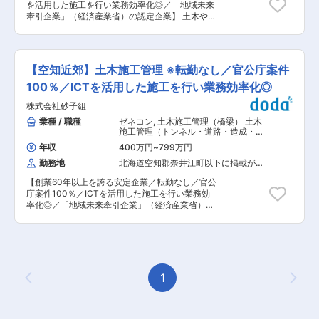
たたかい企業…安定経営と地域に密着した事業展
を活用した施工を行い業務効率化◎／「地域未来
という方にとって、またとない舞台になるはずで
開を続け、地域の信頼と支持を得てきました。ア
牽引企業」（経済産業省）の認定企業】 土木や建
す。 ・転勤なし。北海道で腰を据えて働きたい方
ットホームな職場で穏やかな社員が多く、交流も
築、石炭採掘販売を行う当社にて、主に民間建築
へ…腰を据えて働いていただくため転勤はありま
盛んです。「地域貢献性の高い仕事がしたい」と
工事の施工・工程・安全・品質管理をお任せいた
せん。社有車の貸与制度があるので、マイカー通
いう方にとって、またとない舞台になるはずで
します。 ■業務内容： ・現場関係書類の作成
勤もご相談ください。 変更の範囲：会社の定める
す。 ・転勤なし。北海道で腰を据えて働きたい方
（各種施工計画書・検査提出書類など） ・施工管
業務
【空知近郊】土木施工管理 ※転勤なし／官公庁案件
へ…腰を据えて働いていただくため転勤はありま
理、品質管理、出来形管理、安全管理の実施、現
せん。社有車の貸与制度があるので、マイカー通
場の安全点検および指導 ・施工図、政策図などの
100％／ICTを活用した施工を行い業務効率化◎
勤もご相談ください。 変更の範囲：会社の定める
作成とチェック ・定例打ち合わせ書類の作成 ・
業務
株式会社砂子組
安全関係書類の作成と整理 ・予算管理と原価管
理、購買先（下請や資材）の決定 ・部員、作業員
業種 / 職種
ゼネコン
,
土木施工管理（橋梁） 土木
への指導や教育 などの業務をお願いします。 ■
施工管理（トンネル・道路・造成・ダ
組織構成： 札幌補填の建築部門は50〜60名程度
ム・河川・港湾・造園など）
年収
400万円
~
799万円
が在籍しており、幅広い年齢の方が活躍していま
勤務地
北海道空知郡奈井江町以下に掲載がな
す。 ■業務の特徴： ・案件：札幌近郊の案件が
い場合
ほとんどですが、ニセコ、北広島等への出張が年
【創業60年以上を誇る安定企業／転勤なし／官公
に1~2回発生する可能性がございます。宿泊費や
庁案件100％／ICTを活用した施工を行い業務効
食費については企業負担となります。 ・体制：現
率化◎／「地域未来牽引企業」（経済産業省）の
場は4〜5人程度の技術者でチームを組んでおり、
認定企業】 土木や建築、石炭採掘販売を行う当社
経験者の方は即戦力として活躍をしております。
にて、主に公共土木工事の施工・工程・安全・品
・IT化：施工管理×ITが進んでいる同社はBIMや、
質管理をお任せいたします。 ■業務内容： (1)工
トータルステーション（測量）を用いて業務効率
程・安全・品質・予算管理、パソコンによる提出
化を図っています。 ※IT機械に不慣れな方も、同
書類制作 (2)3D-CAD、3D-MC（マシンコントロ
社には専門の問い合わせ対応部隊もいる為、機械
ール）、3D-MG（マシンガイダンス） ※GNSS測
1
の取り扱いに困る事はございません。 ・魅力：令
Previous Page
Next
量、TS出来形、3Dレーザースキャナ、リアルタ
和7年3月期には200億円の売上を達成する、安定
イム密度計を活用しています。 ■組織構成：土木
企業です。 ・UIターン歓迎：借り上げアパートや
部門は60名程度の技術者で構成されております。
社宅もあり、UIターン歓迎の環境が整っていま
■業務の特徴： ・案件：空知近郊の案件がほとん