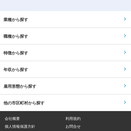
す。 ■1ヶ月単位の変形労働時間制月（間総労働
どです。地方案件は支笏湖、石狩管内、千歳付近
時間155.5〜170.5時間） 変更の範囲：会社の定め
が多いです。 ・体制：現場は3〜4人程度の技術
る業務
者でチームを組んでおり、経験者の方は即戦力と
して活躍をしております。 ・やりがい：自分がた
業種から探す
ずさわった工事が完成して、できあがった道路や
橋を自分が走った時、やっぱり一番やりがいを感
じます。 ・IT化：施工管理×ITが進んでいる同社
職種から探す
はスターリンクの活用や、トータルステーション
（測量）を用いて業務効率化を図っています。
※IT機械に不慣れな方も、同社には専門の問い合
わせ対応部隊もいる為、機械の取り扱いに困る事
特徴から探す
はございません。 ・魅力：令和7年3月期には
200億円の売上を達成する、安定企業です。 ・UI
ターン歓迎：独身寮や社宅もあり、UIターン歓迎
年収から探す
の環境が整っています。 ■1ヶ月単位の変形労働
時間制月（間総労働時間155.5〜170.5時間） 変更
の範囲：会社の定める業務
雇用形態から探す
他の市区町村から探す
会社概要
利用規約
個人情報保護方針
お問合せ