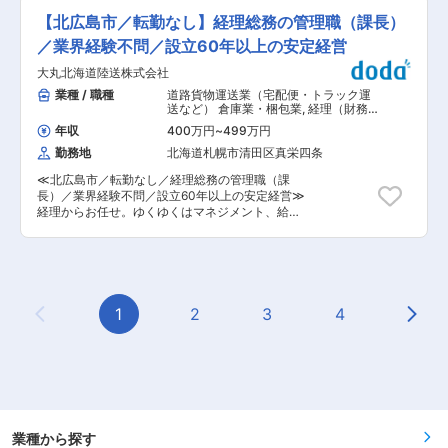
年。安定して長期就業が可能な環境です (5)資格
社内公募制度やインターンシップ制度があり、店
仕事です。■畜産農家や動物病院への定期訪問・
取得、取得費用の助成金制度あり。 変更の範囲：
【北広島市／転勤なし】経理総務の管理職（課長）
舗スタッフから本社職へのキャリアパスも実現可
情報提供 ■動物用医薬品・ワクチン・飼料等の
会社の定める業務
能。実際に本社スタッフの約60％が店舗出身で
提案・販売 ■受発注・見積書作成などの営業に
／業界経験不問／設立60年以上の安定経営
す。 変更の範囲：会社の定める業務
付随する事務作業 ■他の業界・異業種からの入
大丸北海道陸送株式会社
社事例も多数あり。ひとり立ちまで支店・営業推
進部など全体でフォローいたします。未経験でも
業種 / 職種
道路貨物運送業（宅配便・トラック運
食の安全や動物の健康に貢献していきたいという
送など） 倉庫業・梱包業
,
経理（財務
方、歓迎します。 ・取扱商品…動物用医薬品・機
会計） 総務
年収
400万円
~
499万円
器、サプリメント、フードなどの動物に関わる商
勤務地
北海道札幌市清田区真栄四条
品や畜産農家向けの飼料や消毒資材など ■業務詳
細 担当する地域の顧客を定期的に訪問し、要望に
≪北広島市／転勤なし／経理総務の管理職（課
合った商品の提案や新商品の紹介を行います。研
長）／業界経験不問／設立60年以上の安定経営≫
修による知識の習得や先輩同行などをしていき、
経理からお任せ。ゆくゆくはマネジメント、給与
徐々に顧客を引継ぎをしていきます。 【1日の流
計算、売掛・買掛金管理、労務関係の窓口業務ま
れのイメージ】 ●出社後／メール確認、訪問準
で、多岐にわたる業務を通じてスキルアップが可
備/メーカー担当者と打合せ ●営業開始／営業車
能です。 ■業務概要： 経理の月次決算対応から
を利用し、1日5〜8件程度のお客様を訪問します
お任せします。 ＜ゆくゆくお任せする業務＞ ・
●帰社後／伝票整理、資料作成、商品勉強会出席
年次決算 ・財務諸表の作成・分析 ・採用関係の
など ●退社（残業は申請・承認制で通常は遅くと
対応（人材会社のやり取りなど） ・マネジメント
1
2
3
4
も19時には退社しています） ■営業目標について
Previous Page
Next
業務 ・社外対応（税理士や社労士などとのやり取
担当顧客の対前年の売上などを考慮し、目標を設
り） ・給与計算（社内で分担しておりますので、
定。売上実績ほか、行動評価として目標に対して
一部担当頂く可能性がございます。） ■組織構
起こした行動内容など、職務等級に応じた評価を
成：実務担当者1名 少人数でやっております
していきます。無理な目標や数字に対する過度な
が、その分お互いの顔が見え、助け合いながら業
プレッシャーはありません。お客様との関係性構
務を行っております。 ■採用背景： ワークライ
築が出来、信頼関係を築くことが出来ればおのず
フバランス推進のための増員募集です。 より働き
と実績もついてくる環境です。 ■研修について
やすい環境を作っていきたいと考えております。
業種から探す
メーカー勉強会等で商品知識を習得していただき