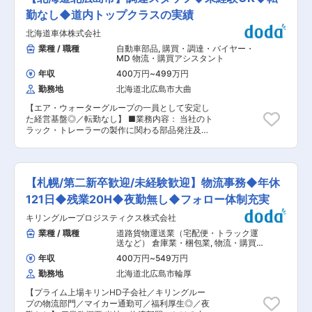
ーケティングによる抜群の集客力により、完全反
輩社員やマネージャーがサポートするため、業界
ー→支店長→部長とキャリアアップをしていきま
響型の営業スタイルを実現しています。飛び込み
勤なし◆道内トップクラスの実績
未経験の方も安心してスタートできます。 ◇働き
す。当社の中核を担っていただくことを期待して
やテレアポがない分、接客に専念できるため効率
方 ・週休2日のシフト制 ・土日休みや連休取得可
北海道車体株式会社
います。 変更の範囲：会社の定める業務
良く成果に繋げられます◎ ■業務詳細 ・アポイン
・有給消化率85％以上 ・月平均残業6時間33分
トは本部のコールセンター部署が専任で担ってお
業種 / 職種
自動車部品
,
購買・調達・バイヤー・
（2025年実績） プライベートも大切にしながら
りますので、営業の皆さんはマネージャーから振
MD 物流・購買アシスタント
働ける環境です。 ◇充実の福利厚生 ・成績優秀
られる案件を待ちます。 ・買取予定の品物など、
者への賞金支給 ・国内外旅行のプレゼント ・ブ
年収
400万円
~
499万円
事前情報を確認 ・お客様宅を社用車で訪問、1日
ランド品の社員割引販売 ・自社保有クルーザーで
勤務地
北海道北広島市大曲
2〜3件程度 ・貴金属やブランド品、ダイヤ・宝
の社員イベント ・各種表彰制度 ■当社の特徴 ・
石などをその場で査定 ・買取成約 ★お客さまは
今期売上2,000億円着地見込み！前期989億円か
【エア・ウォーターグループの一員として安定し
「店舗へ行くのが大変」というご年配の方や「売
ら大幅成長を続け、直近9年間で売上約30倍◎ ・
た経営基盤◎／転勤なし】 ■業務内容： 当社のト
りたい品物が多い」という方が多いです。 ※2~3
国内では年間約200店舗ペースで出店し、香港、
ラック・トレーラーの製作に関わる部品発注及び
日の宿泊を伴う出張あり ■魅力 ◇買取実績に応
シンガポール、台湾、タイ、インドネシアなど海
在庫管理等の資材調達に関わる業務をお任せしま
じて高額インセンティブ支給 発生条件が明確なの
外展開も拡大中！ ・成果と実力を評価する実力主
す。 ■業務詳細： ・部品発注 ・発注先の開拓 ・
で日によって数十万円のインセンティブを確定さ
義。入社1か月で店長、4か月でマネージャーへ昇
注文書発行など ■業務の特長： ・部材の種類は
せる社員も！月締めで毎月基本給に上乗せされる
格した実績もあります。 ・人事、広告、SV、海
3000種類ほどと多くありますが、荷台の種類毎
ので月収100万円〜200万円超を稼ぐ社員も少な
【札幌/第二新卒歓迎/未経験歓迎】物流事務◆年休
外事業など30以上の部署があり、多彩なキャリア
に担当を振り分けています。工場と一体となって
くありません。 ◇キャリアアップ 完全実力主義
に挑戦可能です。 変更の範囲：会社の定める業務
おりますので、実際にどの部品がどう使われてい
121日◆残業20H◆夜勤無し◆フォロー体制充実
のため、リーダーやマネージャーに入社数カ月で
るか直接見ることもできますので、最初は覚える
スピード昇格できます。ポジションアップに応じ
キリングループロジスティクス株式会社
ことも多いですが、次第に慣れていきます。 ・デ
て年収も上がっていきます！ ◇一人一台社用車を
スクワークというよりも、在庫確認で現場を見に
業種 / 職種
道路貨物運送業（宅配便・トラック運
ご用意 社用車通勤、直行直帰OKで通勤ラクラク
回ったりもしますので、動き回ることも多くあり
送など） 倉庫業・梱包業
,
物流・購買
です！ご自宅近くと訪問先の駐車場代、ガソリン
ます。 ■配属先について： ・生産開発本部 生
アシスタント 一般事務・アシスタント
代は会社が負担します。すべての車が自動車保険
年収
400万円
~
549万円
産部 調達グループに配属 6名 ■企業魅力： 当
に加入していて安心です。 └直行直帰が多い中で
勤務地
北海道北広島市輪厚
社はトラック・トレーラ荷台設計・製作で道内ト
もメンバー交流は大切にしています！ ◇査定は社
ップクラスの実績を持ち、エア・ウォーターグル
内の鑑定スペシャリストがサポート 画像を撮影し
【プライム上場キリンHD子会社／キリングルー
ープの一員として安定した経営基盤を築いていま
て送るだけで、リアルタイムに専門家の査定結果
プの物流部門／マイカー通勤可／福利厚生◎／夜
す。オーダーメイド生産にこだわり、高い技術力