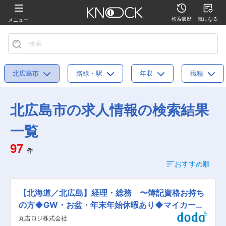
検索履歴
気になる
メニュー
北広島市
路線・駅
年収
職種
北広島市の求人情報の検索結果
一覧
97
件
おすすめ順
【北海道／北広島】経理・総務 〜簿記資格お持ち
の方◆GW・お盆・年末年始休暇あり◆マイカー通
勤可
丸吉ロジ株式会社