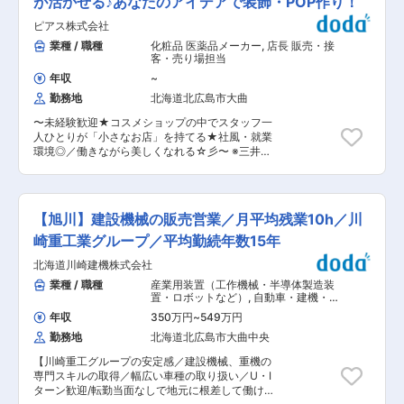
が活かせる♪あなたのアイデアで装飾・POP作り！
工場内設備の保全業務 ＊福利厚生が充実！詳細規
ピアス株式会社
定はありますが、住宅手当 自己負担額1万円／月
といった寮・社宅制度、出張手当や資格取得奨励
業種 / 職種
化粧品 医薬品メーカー
,
店長 販売・接
制度などあり。 ■グループ売上1,364億円！同社
客・売り場担当
が手掛ける橋梁は全国に8,700橋超！ 85年の歴史
年収
~
を誇り、日本の建設業界の基礎を支えている、社
勤務地
北海道北広島市大曲
会インフラ事業を中核に業界トップクラスの専門
会社のヒロセグループ。 その中で中核企業である
〜未経験歓迎★コスメショップの中でスタッフ一
同社は、街づくりと災害復旧、そして社会インフ
人ひとりが「小さなお店」を持てる★社風・就業
ラを【鉄鋼・橋梁 の技術】で支えています。 日
環境◎／働きながら美しくなれる☆彡〜 ※三井ア
本初の重仮設資材リース会社として創業し、業界
ウトレットパーク 札幌北広島店での勤務となりま
5大大手の１社、資材保有量は業界トップ、2011
す。 ■仕事内容： ・コスメ販売・接客サービス
年からの売上高は100億増の成長企業です。 ◇具
はもちろん、ディスプレイやPOP作成もおまかせ
体的なヒロセの実績事例 スーパーゼネコンや官公
いたします。 ※カウンセリング・タッチアップな
庁の依頼の社会的貢献度の高いプロジェクトのほ
【旭川】建設機械の販売営業／月平均残業10h／川
どの業務はありません。 ◎セルレについて 国内外
か、東日本大震災の災害復旧では、長年のノウハ
のコスメブランドの製品を、80〜30％OFFで販
崎重工業グループ／平均勤続年数15年
ウや製品のスピード・強度などから津波により崩
売するアウトレットコスメのお店です。 そのた
壊した30の橋のうち、29橋を当社の仮設橋梁で
北海道川崎建機株式会社
め、店頭に並ぶ製品ラインナップはいつも同じも
対応しています。 ■市場環境について 業界全体
のではありません。 月に1回は新しい製品が入っ
業種 / 職種
産業用装置（工作機械・半導体製造装
で市場のニーズが高まっています。近年、地震、
てくるから、定期的にお店を覗きに来て頂く常連
置・ロボットなど）
,
自動車・建機・自
台風、大雨による自然災害が増加しており、政府
様もたくさん！ もちろんスタッフにとっても、い
動車部品営業（国内）
主導での自然災害への防災・減災対策の動きなど
年収
350万円
~
549万円
つも新しいコスメとの出会いがある、ワクワクが
でニーズが拡大しています。 ◆同社の特徴・魅力
勤務地
北海道北広島市大曲中央
いっぱい詰まったショップです！ ■風通しの良い
◇ 日本の近代化やグローバル化といった社会の変
職場環境 ・ショップ中のひとつのコーナーを、自
化とともに、社会資本の整備に携わり、大規模な
【川崎重工グループの安定感／建設機械、重機の
分で販売するものを決めてディスプレイなどを工
自然災害からの復興、更には国土強靭化にも貢献
専門スキルの取得／幅広い車種の取り扱い／U・I
夫して運営できます。 ・自分のアイデアを取り入
することで、1873年創業以来、建設業としての社
ターン歓迎/転勤当面なしで地元に根差して働ける
れて結果に繋がるので非常にやりがいを感じられ
会的責任を果たし続けています。 ◇建築・土木・