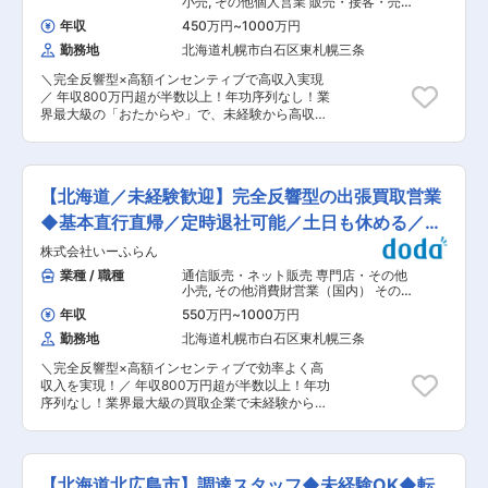
小売
,
その他個人営業 販売・接客・売
方、歓迎します。 ・取扱商品…動物用医薬品・機
り場担当
年収
450万円
~
1000万円
器、サプリメント、フードなどの動物に関わる商
勤務地
北海道札幌市白石区東札幌三条
品や畜産農家向けの飼料や消毒資材など ■業務詳
細 担当する地域の顧客を定期的に訪問し、要望に
＼完全反響型×高額インセンティブで高収入実現
合った商品の提案や新商品の紹介を行います。研
／ 年収800万円超が半数以上！年功序列なし！業
修による知識の習得や先輩同行などをしていき、
界最大級の「おたからや」で、未経験から高収入
徐々に顧客を引継ぎをしていきます。 【1日の流
とキャリアアップを目指しませんか？ ■概要 全
れのイメージ】 ●出社後／メール確認、訪問準
国1,820店舗以上を展開する業界最大級の買取専
備/メーカー担当者と打合せ ●営業開始／営業車
門店「おたからや」 テレビCMやWebマーケによ
を利用し、1日5〜8件程度のお客様を訪問します
る高い集客力を強みに、飛び込み営業やテレアポ
●帰社後／伝票整理、資料作成、商品勉強会出席
【北海道／未経験歓迎】完全反響型の出張買取営業
を行わない完全反響型で新規開拓営業は一切なし
など ●退社（残業は申請・承認制で通常は遅くと
の営業スタイルを実現しています。既に売却を考
◆基本直行直帰／定時退社可能／土日も休める／社
も19時には退社しています） ■営業目標について
えているお客様のため未経験でも成果に繋げやす
担当顧客の対前年の売上などを考慮し、目標を設
用車あり
株式会社いーふらん
いです！ ■業務詳細 ・ご来店いただいたお客様
定。売上実績ほか、行動評価として目標に対して
への接客対応 ・お持ち込み商品の査定、買取 ・
業種 / 職種
通信販売・ネット販売 専門店・その他
起こした行動内容など、職務等級に応じた評価を
店内清掃 ・買取商品の発送業務 ・売上分析や販
小売
,
その他消費財営業（国内） その
していきます。無理な目標や数字に対する過度な
売戦略の立案 お客様との会話を通じて信頼関係を
他個人営業
プレッシャーはありません。お客様との関係性構
年収
550万円
~
1000万円
築き、最適な買取提案を行います。 ■魅力 ◇高
築が出来、信頼関係を築くことが出来ればおのず
勤務地
北海道札幌市白石区東札幌三条
収入を実現できる環境 2025年はスタッフの約
と実績もついてくる環境です。 ■研修について
98％が年収500万円以上を達成し、2人に1人が年
メーカー勉強会等で商品知識を習得していただき
＼完全反響型×高額インセンティブで効率よく高
収800万円以上を実現しています。 扱うのは貴金
ます。また、薬事室など他部門の研修に参加し、
収入を実現！／ 年収800万円超が半数以上！年功
属やブランド品など資産価値の高い商材で高額取
法改正の対応など医薬品・動物医薬品卸の社員と
序列なし！業界最大級の買取企業で未経験から高
引も多く、成果はインセンティブとして還元され
して必要な知識も習得していただきます。 ■働き
収入とキャリアアップを目指しませんか？ ■概要
ます。実際に年収1,977万円を達成したスタッフ
方について グループ全体で生産性向上、残業時間
全国に1,820店舗以上を展開する高級宝飾時計商
も在籍。年齢や社歴に関係なく、成果が正当に評
の抑制の取り組みを実施しており、残業は20時間
「おたからや」は、全国に店舗数・買取価格満足
価される環境です。 ◇未経験でも安心 入社後は
程度、19:00には退社できるように各支店で取り
度ともに業界No.1の実績と、テレビCMやWebマ
商品知識や接客に関する研修を実施。その後も先
【北海道北広島市】調達スタッフ◆未経験OK◆転
組んでいます。 ■キャリアパス メンバー→リーダ