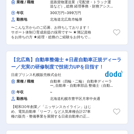
業種 / 職種
道路貨物運送業（宅配便・トラック運
送など）
,
総務 経理事務・財務アシス
タント
年収
300万円
~
399万円
勤務地
北海道北広島市輪厚
〜こんな方からのご応募、お待ちしております！
サポート体制◎育成前提の採用です〜 ★簿記資格
をお持ちの方 ★経理・総務のご経験をお持ちで業
務の幅を広げたい方 ★バックヤード全般のマネジ
メント業務に興味のある方 ■業務内容： 本社に
て経理・総務業務をお任せします。 豊富な経験・
知識を持つ先輩スタッフが近くにおりますので分
【北広島】自動車整備士 ※日産自動車正規ディーラ
からないことがあればすぐにフォローできる環境
です。 ■業務詳細： ◇経理業務 会計システムへ
ー／充実の研修制度で技術力UPを目指す！
の入力、支払・決算業務、入金・在庫管理、経理
日産プリンス札幌販売株式会社
指導（他営業所）、税理士とのやり取りなど ◇総
務業務 法務業務、社会保険、法人登記、危機・車
業種 / 職種
自動車（四輪・二輪） 自動車ディーラ
両・人事管理、採用活動、弁護士・社労士とのや
ー
,
自動車・自動車部品 整備士（自動
り取りなど ◇その他 室内清掃、電話・来客応対
車・建機・航空機など）
年収
~
など ※将来的にはバックヤード全般のマネジメン
勤務地
北海道札幌市豊平区月寒中央通
ト業務をご担当いただく予定です ※会計ソフトを
使用します。 ■入社後について： 入社後のサポ
【昭和30年創業／「ニッサンスカイライン」はじ
ート体制も万全です。まずは当社の職場環境に慣
め、電気自動車「リーフ」など人気車種合計27車
れていただくために簡単な業務からスタートしま
種の販売・整備事業を展開する日産自動車の正規
す。来客の受付や電話対応などから始めていただ
ディーラー】 ■業務内容：1人1台担当制で、スキ
き徐々に経理補佐業務をお教えしていきます。経
ルに合わせてできる仕事からお任せしていきま
理事務または総務経験の経験のある業務範囲から
す。 ・自動車点検 ・一般整備 ・普通自動車、軽
行っていただきます。 全ての業務を身に付けるま