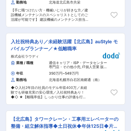
数15年。安定して長期就業が可能な環境です(5)資
勤務地
北海道北広島市共栄
守を踏まえた設計業務を進めます。 設計はオーダ
格取得、取得費用の助成金制度あり。 変更の範
ーメイドが中心で、平ボデー、ウィングボデー、
囲：会社の定める業務
【手に職つけたい方・機械いじりが好きな方／建
保冷車などのトラック荷台架装に加え、トレーラ
設機械メンテナンスのスペシャリストとしてのご
ボデーや小型石油タンクローリといった特殊ボデ
活躍が可能です】 建設機械のメンテナンス担当と
ーまで幅広く扱います。 原価低減を目的とした歩
して、下記業務を担当頂きます。 【変更の範囲：
留まり改善の検討や、設計内容の見直しも業務の
会社の定める業務】 ■業務内容：入社後は定期メ
一部です。工場が隣接しているため、実際の製品
ンテナンスが主な仕事になり、ゆくゆくは点検・
を確認しながら製造部門とコミュニケーションを
整備・修理を行っていただきます。原則、自社工
取り、設計と製造が連携した形で業務を進めま
入社祝特典あり／未経験活躍【北広島】auStyle モ
場での業務となり、時間外や休みの呼び出しはほ
す。設計意図を現場へ正確に伝え、ものづくり全
ぼありません。 ■扱う機械：油圧式杭圧入引抜機
バイルプランナー／★低離職率
体を支える役割が期待されます。 ■業務の魅力
(サイレントパイラー）、バックホウ型ベースマシ
・顧客ごとに異なる仕様に対応するオーダーメイ
株式会社ラウディ
ン機(WILL工法）、建設機械全般点検・修理・整
ド設計 ・製品を間近で確認しながら設計品質を高
備） ■出張あり：年に0〜1回の頻度で、1〜2日
業種 / 職種
通信キャリア・ISP・データセンター
められる環境 ・原価・品質・法令を意識した実践
の道内出張があります（出張手当：3,500円/
専門店・その他小売
,
IT個人営業 販
的な設計経験 ■働く環境 設計技術部は7名体制。
回）。 ■研修制度：希望があれば、メーカー研修
売・接客・売り場担当
部長、課長のもと、落ち着いた雰囲気の中で業務
年収
350万円
~
549万円
（2〜3日）も受けることもできます※道外のた
を行っています。全社平均年齢は41歳で、中途入
勤務地
北海道札幌市白石区南郷通（南）
め、出張になります。 ※将来的に機械のメンテナ
社者も活躍しています。 ■働き方 ・北海道北広
ンスに慣れた後、外部のメーカーの研修を受ける
島市勤務、転勤なし ・設計と製造が近く、社内連
◆◇入社2年目の社員のモデル年収400万／未経
ことが可能です。 基本的には先輩がついてOJTで
携が取りやすい ・案件状況に応じた業務調整が可
験でも研修充実の安心環境／入社祝特典あり！
業務を覚えていただきますが、一人前になるまで
能 ■キャリアパス 設計担当として経験を積み、
◆◇ ★【離職率低】しっかり仕事の評価を行
は、一人で業務をお任せすることはありません。
設計技術の深化や業務改善に関わる役割を担うこ
い、頑張った人には手当を支給 ★【好待遇】北海
１０年かけて１人前になる想定なので、先輩に見
とが可能です。 ■企業魅力 同社はトラック・ト
道の平均年収423万は、当社社員の3年目の方と
てもらいながらじっくり業務を覚えていただける
レーラ荷台設計・製作で道内トップクラスの実績
同じくらい ★【長期就業】産休・育休＆復帰実績
環境です。 ★評価制度：面談を実施し評価を行い
を持ち、エア・ウォーターグループの一員として
あり。戻りたいと思える会社を目指しています！
ます。売上よりも、日々の取り組みや仕事に対す
【北広島】タワークレーン・工事用エレベーターの
安定した経営基盤を築いています。オーダーメイ
★「バリバリ働きたい」、「プライベート優先し
る姿勢に重点を置き、評価しています。 ■同社の
ド生産にこだわり、高い技術力で物流を支え続け
たい」当社なら選べます！ ★長く働くと永年勤続
整備・組立解体指導◆土日祝休◆年休125日◆片桐
魅力： ・取り扱う機械・部品の種類が多いため、
ています。 変更の範囲：会社の定める業務
手当として5年ごとの節目に5〜30万のインセン