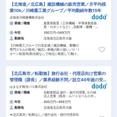
自動車の車検や修理 ・故障診断業務 ・自動車の
でに2〜3年を見込んでおります。 ■魅力ポイン
【北海道／北広島】建設機械の販売営業／月平均残
引き取り、回送 ■業務の特徴：お客さまが安心・
ト： ◎安定企業で腰を据えて働けます。 ◎賞与や
安全なカーライフを送れるよう、高い技術力を持
業10h／川崎重工業グループ／平均勤続年数15年
手当など、充実の福利厚生です。 ◎ライフステー
って点検・整備などのアフターサービスを実現す
ジの変化にも対応可能です。 ■組織構成： ＜本
北海道川崎建機株式会社
るのが、テクニカルスタッフの役割です。クルマ
社＞現在4名（役職者1名、経理・総務・事務3
の技術は、環境対応やIT化など日々進化していま
業種 / 職種
産業用装置（工作機械・半導体製造装
名） 年齢層は40〜60代の社員が在籍中です。経
す。技術修得制度や社内の勉強会などを活用し、
置・ロボットなど）
,
自動車・建機・自
験のある方も未経験入社の方も活躍中です。3名
技術力を高めていく必要があります。それと同時
動車部品営業（国内）
体制で業務を行うので、サポート体制は整ってい
年収
350万円
~
549万円
に、故障の原因や、整備修理内容をお客さまにわ
ます。 ■当社について： 倉庫事業・輸送事業
勤務地
北海道北広島市大曲
かりやすくご説明する能力も求められます。担う
（鉄鋼関連）を中核とする当社は重量物・長尺物
役割は大きいですが、お客さまと直接ふれあうな
や鋼材倉庫運営（国内大手企業）を中心に輸送を
【川崎重工グループの安定感／建設機械、重機の
かで、お客さまへの貢献を実感できることが多
幅広く展開（北海道・関東圏）しています。現在
専門スキルの取得／幅広い車種の取り扱い／U・I
く、やりがいも大きいといえます。 ■仕事の流
も事業を拡大しつづけており、安定した事業基盤
ターン歓迎/転勤当面なしで地元に根差して働ける
れ： ▽来店…点検・車検・修理のご予約をいただ
をもっております。 ■当社の特徴： 家庭と両立
環境/業界未経験歓迎！】 ■業務内容： ・ホイー
いているお客さまをお待ちし、ご来店の連絡が入
しているスタッフも多数活躍しています。休みの
ルローダー、油圧ショベル他、建設機械、ロータ
ったらお車を工場に受け入れます。 ▽入庫受付…
日は自分の時間や家族との時間を確保できるの
リー除雪車等の販売営業を行います。主に既存ユ
テクニカルアドバイザーから作業内容について共
で、腰を据えて長く働ける環境です。 しっかり頑
ーザが対象ですが新規開拓もあります。 おおよ
有されたら、作業の終了予定時刻を伝えます。 ▽
【北広島市／転勤無】旅行会社・代理店向け営業の
張りが評価される制度なので、中途入社のハンデ
そ、既存：新規＝9：1の割合です。 ・新規営業は
点検・結果報告…点検の結果部品交換が必要と判
もありません。 変更の範囲：会社の定める業務
飛び込み訪問ではなく、紹介やお問い合わせ対応
管理職（課長）／業界経験不問／設立40年超の安定
断した場合は、見積額を算出してテクニカルアド
がメインとなります。 ・また、大手企業への新規
バイザーに伝えます。技術的な内容はテクニカル
経営
はまなす観光バス株式会社
開拓の際には、現場に何度も顔を出し、時間を掛
スタッフ自らお客さまに対してご説明します。 ▽
けて関係構築から行っていただきます。顧客訪問
業種 / 職種
自動車部品 旅行・旅行代理業
,
その他
整備対応…整備内容をお客さまにご納得いただい
の際には社有車を利用いただきます。 ■組織構成
法人営業（既存・ルートセールス中
たら、整備作業を行います。難しい整備になる場
や教育体制： ・入社後は、先輩社員と同行訪問を
心） 旅行手配員・添乗員・ツアーコン
合は、先輩社員と一緒に対応します。 ▽引き渡
年収
400万円
~
499万円
ダクター
していただき業務を覚えていただきます。 営業ノ
し…作業が完了したらお車をお引き渡しします。
勤務地
北海道北広島市大曲
ルマは個人で持つことは無く、支店全員で目標に
長いお付き合いをいただくために、おもてなしの
対して数字を追う為、日々数字に追われるような
気持ちを込めてお見送りします。 変更の範囲：会
≪北広島市／転勤なし／旅行会社・旅行代理店向
ストレスなどは基本的にはございません。 ■就業