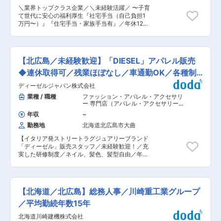
ます。（上場企業でも上位約24%に入る売上高で
＼業界トップクラス企業／＼未経験活躍／ 〜子育
す。） 具体的なヒロセの実績事例…スーパーゼネ
て世代に安心の福利厚生『社宅手当（自己負担1
コンや官公庁の依頼の社会的貢献度の高いプロジ
万円〜）』『住宅手当・家族手当有』／年休125
ェクトもあります。実例として、東日本大震災の
日／土日祝休〜 ■職務概要 仮設鋼材のリース、
復旧工事、虎ノ門ヒルズ、羽田国際線ターミナル
販売、加工を手掛ける同社にて、工場内の管理業
の建設に貢献しています。 特に、仮設橋梁事業で
務をお任せします。 ・協力会社への安全指導※資
は、海外の「仮設橋梁」にいち早く着目し、日本
材のメンテナンスや加工などを協力会社にお任せ
に導入、普及を進め、現在は業界で最大のシェア
【北広島／未経験歓迎】「DIESEL」アパレル販売
しています。 ・加工鋼材の品質確認 ・納期管
を獲得しています。 ■重仮設とは： 建設現場で
理、在庫管理 ・建設現場への鋼材の出荷手配 ・
◆連休取得可／残業ほぼなし／車通勤OK／各種制
掘削した地盤を崩れないように支える「山留
工場内設備の保全業務 ＊福利厚生が充実！詳細規
材」、地下鉄や電気・ガスなど都市開発工事の工
度◎
ディーゼルジャパン株式会社
定はありますが、住宅手当 自己負担額1万円／月
事中の交通整備に欠かせない「覆工板」など、土
といった寮・社宅制度、出張手当や資格取得奨励
業種 / 職種
ファッション・アパレル・アクセサリ
木・建築の基礎工事に使われる資材を取り扱う企
制度などあり。 ■グループ売上1,364億円！同社
ー 専門店（アパレル・アクセサリー）
,
業です。また、大地震や、大雨による災害の復旧
が手掛ける橋梁は全国に8,700橋超！ 85年の歴史
店長 販売・接客・売り場担当 ホールス
工事には、先ず重仮設での緊急対応が必要であ
年収
~
タッフ・フロアスタッフ・調理スタッ
を誇り、日本の建設業界の基礎を支えている、社
り、極めて社会貢献性が高い事業です。 ■市場環
フ（飲食）
勤務地
北海道北広島市大曲
会インフラ事業を中核に業界トップクラスの専門
境について： 業界全体で市場のニーズの高まって
会社のヒロセグループ。 その中で中核企業である
います！：近年の自然災害による復旧工事、復興
【イタリア発ストリートラグジュアリーブランド
同社は、街づくりと災害復旧、そして社会インフ
需要、また政府主導での自然災害への防災・減災
「ディーゼル」販売スタッフ／未経験歓迎！／充
ラを【鉄鋼・橋梁 の技術】で支えています。 日
対策の動き、首都圏における再開発事業などでニ
実した研修制度／ネイル、髪色、髪型自由／年休
本初の重仮設資材リース会社として創業し、業界
ーズが拡大しています。 変更の範囲：会社の定め
116日（連休取得可）】 ■募集概要： イタリア発
5大大手の１社、資材保有量は業界トップ、2011
る業務
のストリートラグジュアリーブランド
年からの売上高は100億増の成長企業です。 ◇具
「DIESEL（ディーゼル）」にて販売スタッフを
体的なヒロセの実績事例 スーパーゼネコンや官公
募集いたします。 店舗での接客・販売を中心に、
庁の依頼の社会的貢献度の高いプロジェクトのほ
【北海道／北広島】総務人事／川崎重工業グループ
商品管理や店舗運営に関わる業務を幅広くご担当
か、東日本大震災の災害復旧では、長年のノウハ
いただきます。入社後は、ブランドや商品知識を
／平均勤続年数15年
ウや製品のスピード・強度などから津波により崩
習得する研修をご用意しており、アパレル未経験
壊した30の橋のうち、29橋を当社の仮設橋梁で
北海道川崎建機株式会社
の方でも安心してスタートできる環境です。
対応しています。 ■市場環境について 業界全体