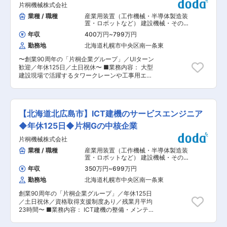
どこにでも通用するスキルを身につけることが可
G
片桐機械株式会社
ティブあり 【お任せするお仕事】 北海道内で
能です。 ・老舗クレーンメーカーである中山機械
au Styleを展開している当社にて、販売スタッフ
業種 / 職種
産業用装置（工作機械・半導体製造装
株式会社の子会社でしたが、2009年に独立しま
を担当して頂きます。ショップに来店されたお客
置・ロボットなど） 建設機械・その他
した。2012年には株式会社技研製作所と2021年
様へ、携帯電話の機種やプラン、固定電話、イン
輸送機器
,
その他設備施工管理 その他
には長野工業株式会社と指定工場契約を結んでお
年収
400万円
~
799万円
建設・建築・不動産・プラント・工場
ターネット回線などの商品・サービス・毎月の利
り、大手顧客が多く安定した経営基盤がありま
関連職
勤務地
北海道札幌市中央区南一条東
用料金のコンサルティングを行うお仕事です！店
す。 変更の範囲：本文参照
内POPを作成したり、販売促進のためのさまざま
〜創業90周年の「片桐企業グループ」／UIターン
な企画を店舗スタッフ全員で考え、お客様から支
歓迎／年休125日／土日祝休〜 ■業務内容： 大型
持される店舗作りをしていきます!! ＜業務詳細＞
建設現場で活躍するタワークレーンや工事用エレ
・お客様へのご提案 ・登録事務作業の担当 など
ベーターの整備・メンテナンスおよび組立・解体
＜モデル年収＞ 入社7年 管理職 676万 入社5
に関する源技術指導をお任せします。 ■業務詳
年 店長 616万 入社3年 店長代理 512万 入
細： ・工場内での整備・メンテナンス、出入庫業
社2年 総合職 426万 ＼会社から入社祝いをプ
務 ・建設現場での組立・解体作業に関する技術指
レゼント／ 当社で立派なビジネスパーソンとして
【北海道北広島市】ICT建機のサービスエンジニア
導、サポート ■入社後の教育体制： ・基本習
成長してほしいという想いから、入社者へは、
得：まずは工場内でクレーンやエレベーターの整
◆年休125日◆片桐Gの中核企業
『オーダーメイドスーツ（シャツ、ネクタイ
備・メンテナンスに携わり、取り扱い機械に関す
含）』または『メイク用品』をプレゼント！プロ
片桐機械株式会社
る基本知識を学びます。 ・現場見習い：見習いと
のスタイリストによるメイク研修も実施！ ＼入社
して先輩社員に同行し、建設現場での技術指導の
業種 / 職種
産業用装置（工作機械・半導体製造装
後の流れ／ まずは仕事に慣れていただくため、細
進め方、安全管理のノウハウなど、実務の流れを
置・ロボットなど） 建設機械・その他
分化した業務を得意分野から担当していただきま
OJTで学びます。 ＊独り立ちは1年、一人前にな
輸送機器
,
自動車・航空・建機・その他
す。業務に慣れていただいた後は店長としてキャ
年収
350万円
~
699万円
輸送機器 整備士（自動車・建機・航空
るまで3〜5年を目安としています。 ＊将来的に
リアアップ。 ※話しやすい先輩や目標となる上司
機など）
勤務地
北海道札幌市中央区南一条東
は、部署内の中心メンバーの一人として、培った
がすぐそばにいて、素朴な疑問や困りごとを解決
専門知識・技術を活かして後輩の育成や、次世代
しやすい雰囲気です。 ＼最短2年で店長代理・ス
創業90周年の「片桐企業グループ」／年休125日
への技術継承といった役割を担っていただくこと
ピードキャリアップも叶う／ 業務に慣れていただ
／土日祝休／資格取得支援制度あり／残業月平均
を期待しています。 ※経験者の方：これまでの経
いた後は、店長としてキャリアアップもOK。 入
23時間〜 ■業務内容： ICT建機の整備・メンテナ
験や知識を最大限考慮し、入社後すぐに現場での
社2年半で店長代理になった上司もいます。 変更
ンス業務をご担当いただきます。 ・レンタル建機
指導業務など、即戦力としてご活躍いただくこと
の範囲：会社の定める業務
の整備 ・レンタル建機の出入庫業務 ・ICT建機の