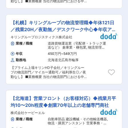
が手元に届きます！ ■当社の特徴 ・今期売上
勤なし】 ■業務概要 当社の物流部門における中
で物流を支え続けています。 変更の範囲：会社の
2,000億円着地見込み！前期989億円から大幅成
核となり、即戦力としてご活躍いただける方を募
定める業務
長を続け、直近9年間で売上約30倍◎ ・国内では
集致します。保管・配送における納期遵守や品質
年間約200店舗ペースで出店し、香港、シンガポ
保持をミッションに、入出庫・保管及び卸・小売
ール、台湾、タイ、インドネシアなど海外展開も
の倉庫・物流センターへ配送を行うための一連の
【札幌】キリングループの物流管理職◆年休121日
拡大中！ ・人事、広告、SV、海外事業など30以
管理業務を行っていただきます。 ■業務詳細 ご
上の部署があり、多彩なキャリアに挑戦可能で
経験に合わせて下記業務をお任せいたします。 ＜
／残業20H／夜勤無／デスクワーク中心◆年収アッ
す。 変更の範囲：会社の定める業務
製品管理＞ ・荷量に合わせた構内作業のコントロ
プ
キリングループロジスティクス株式会社
ール ・入出荷管理 ・在庫管理 ・作業員へのピッ
キング指示、返品や回収の指示 ＜配車管理＞ ・
業種 / 職種
道路貨物運送業（宅配便・トラック運
配車計画 ・ドライバーへの連絡、指示、配車業務
送など） 倉庫業・梱包業
,
物流管理
・配送運賃入力業務 ・特殊配送手配業務 ■配属
（ベンダー管理・配送管理・受発注管
年収
450万円
~
549万円
理など） 物流・購買アシスタント
組織：札幌支店 中途入社社員も多く、20代後
勤務地
北海道北広島市輪厚
半〜30代前半の方が多く活躍されています。 入
社後も未経験でも安心の環境です。 ■キャリアパ
【プライム上場キリンHD子会社／キリングルー
ス： まずは製品担当か配車担当どちらかの業務を
プの物流部門／マイカー通勤可／福利厚生◎／夜
お任せいたします。毎年キャリア面談を実施し本
勤なし】 ■業務概要 当社の物流部門における中
人の希望やリーダーの考えを相談する場もありま
核となり、即戦力としてご活躍いただける方を募
す。「自分は何をしたいのか」を考えるきっかけ
集致します。保管・配送における納期遵守や品質
となり、将来の選択肢も広がります。長い将来を
保持をミッションに、入出庫・保管及び卸・小売
考えて、しっかりと自分のスキルを磨きたい方に
の倉庫・物流センターへ配送を行うための一連の
とって、最適な環境となっています。 ※周りによ
【北海道】営業フロント（お客様対応）◆残業月平
管理業務を行っていただきます。 ■業務詳細 ご
く気が付く人が多く、入社後も安心のフォロー体
経験に合わせて下記業務をお任せいたします。 ＜
均10〜20h程度◆創業70年以上の老舗専門商社
制です。 ■就業時間：1日の所定労働時間8時間の
製品管理＞ ・荷量に合わせた構内作業のコントロ
シフト制です。 6:30 ~ 15:30/09:00 〜
株式会社ケービーエル
ール ・入出荷管理 ・在庫管理 ・作業員へのピッ
18:00/10:00 〜 19:00 ■当社の特徴： 当社は
キング指示、返品や回収の指示 ＜配車管理＞ ・
業種 / 職種
自動車部品 建設機械・その他輸送機器
,
1941年に、キリングループ各社の物流部門を担う
配車計画 ・ドライバーへの連絡、指示、配車業務
物流・購買アシスタント 営業事務・ア
会社として創業されました。グループの物流業務
・配送運賃入力業務 ・特殊配送手配業務 ■配属
シスタント