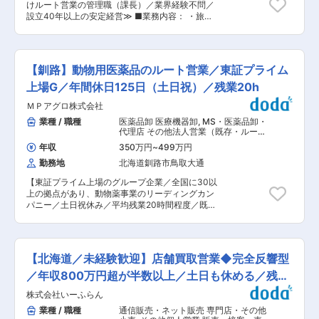
社の定める業務
けルート営業の管理職（課長）／業界経験不問／
環境： ・就業時間は8：30〜17：30（実働8時間
設立40年以上の安定経営≫ ■業務内容： ・旅程
／休憩１時間）ですが、1年単位の変形労働時間
や希望を確認し、観光バス配車にあたっての見積
制を採用しております。R5年度は、年間休日115
もり対応 ・既存のお客様へのご提案 主なお客様
日。 ■福利厚生 ・営業車の貸与：一人一台専用
は旅行代理店や旅行会社で既存のお客様が中心
の車両を貸与致します。平日だけでなく、土日や
で、大手企業とのお取引も多数ございます。 お客
勤務時間外の使用も可能です。プライベートで使
【釧路】動物用医薬品のルート営業／東証プライム
様のニーズに応じたバスの手配や見積もりを迅速
用された際は、その分のガソリン代を負担いただ
かつ的確に行うことで、顧客満足度の向上を目指
上場G／年間休日125日（土日祝）／残業20h
きます。 車輛にかかわる保険等もすべて企業負担
します。 既存のお客様へのルートセールスが中心
です。そのほか、通勤手当、家族手当、住宅手当
ＭＰアグロ株式会社
となりますので、顧客との信頼関係を築くことが
など各種手当も充実しています。 ■当社の魅力：
重要です。 ■採用背景： ワークライフバランス
業種 / 職種
医薬品卸 医療機器卸
,
MS・医薬品卸・
(1)川崎重工業のグループ会社(2)日立建機日本株
推進のための増員募集です。 より働きやすい環境
代理店 その他法人営業（既存・ルート
式会社の特約店(3)道内主要各地に9支店・3営業
を作っていきたいと考えております。 増員するこ
セールス中心）
所有、地元に密着(4)昭和44年創業。平均勤続年
年収
350万円
~
499万円
とで社員1人ひとりの負担を軽減し、休日日数も
数15年。安定して長期就業が可能な環境です(5)資
勤務地
北海道釧路市鳥取大通
今後増やしていく予定です。 ※本件は内閣府主導
格取得、取得費用の助成金制度あり。 変更の範
の地方創生事業の一環である先導的人材マッチン
囲：会社の定める業務
【東証プライム上場のグループ企業／全国に30以
グ事業に基づく求人でございます。
上の拠点があり、動物薬事業のリーディングカン
パニー／土日祝休み／平均残業20時間程度／既存
顧客9割】 ■仕事内容 畜産農家や動物病院を対象
とした動物用医薬品、飼料の提案営業です。食の
安全やペットの暮らしに貢献するやりがいのある
仕事です。■畜産農家や動物病院への定期訪問・
【北海道／未経験歓迎】店舗買取営業◆完全反響型
情報提供 ■動物用医薬品・ワクチン・飼料等の
提案・販売 ■受発注・見積書作成などの営業に
／年収800万円超が半数以上／土日も休める／残業
付随する事務作業 ■他の業界・異業種からの入
禁止
株式会社いーふらん
社事例も多数あり。ひとり立ちまで支店・営業推
進部など全体でフォローいたします。未経験でも
業種 / 職種
通信販売・ネット販売 専門店・その他
食の安全や動物の健康に貢献していきたいという