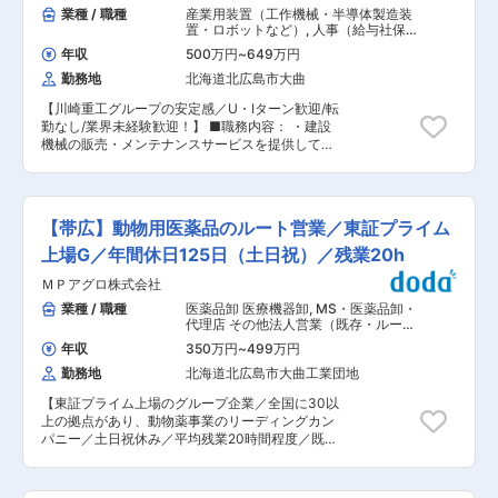
DIESELでは、お客様一人ひとりのニーズに寄り
業種 / 職種
産業用装置（工作機械・半導体製造装
で市場のニーズが高まっています。近年、地震、
添った提案型の接客を重視しています。コーディ
置・ロボットなど）
,
人事（給与社保）
台風、大雨による自然災害が増加しており、政府
ネート提案を通じて接客スキルを磨きながら、フ
人事（労務・人事制度）
主導での自然災害への防災・減災対策の動きなど
年収
500万円
~
649万円
ァッションやブランドへの理解を深めていただけ
でニーズが拡大しています。 ◆同社の特徴・魅力
勤務地
北海道北広島市大曲
ます。 「ファッションが好き」「人と接すること
◇ 日本の近代化やグローバル化といった社会の変
が好き」という方にとって、成長とやりがいを実
化とともに、社会資本の整備に携わり、大規模な
【川崎重工グループの安定感／U・Iターン歓迎/転
感できるポジションです。 ■入社後のステップ：
自然災害からの復興、更には国土強靭化にも貢献
勤なし/業界未経験歓迎！】 ■職務内容： ・建設
入社後は、キャリアやスキルに応じた研修制度を
することで、1873年創業以来、建設業としての社
機械の販売・メンテナンスサービスを提供してい
整えており、段階的に成長できる環境です。お客
会的責任を果たし続けています。 ◇建築・土木・
る同社にてバックオフィス部門の管理職候補を募
様視点を大切にしながら、現場だけでは得られな
都市開発等の幅広い分野で、グローバルに事業を
集いたします。 ・道内に配置している12拠点の支
い知識やスキルを習得し、接客力の向上およびキ
展開しています。実際に、同社の活躍のフィール
店・営業所の人事管理を統括する本社部門です。
ャリアアップを目指していただきます。 ◎ 研修制
ドは、国内はもとより、アジア、中東にも広がっ
■職務詳細： (1)勤怠管理、給与計算 (2)法務対
度（入社〜6か月） 店舗でのOJTに加え、以下の
【帯広】動物用医薬品のルート営業／東証プライム
ています。新ドーハ国際空港を始めとして大型の
応、就業規則の改変 等 (3)各種保険手続き。 (4)
研修を通じて基礎から段階的に学んでいただきま
海外プロジェクトを数多く手掛けており、ますま
その他、総務一般業務。 (5)採用活動：求人の提
上場G／年間休日125日（土日祝）／残業20h
す。 ・新入社員研修 ・フィードバック研修 ・フ
す国際社会への貢献を高めています。
出作業、修正対応 等 (6)中途採用者獲得の活動
ォローアップ研修 ◎ スタイリスト研修（入社約1
ＭＰアグロ株式会社
（求人広告、人材紹介会社との対応、面接実施対
年6ヵ月） 接客業務に慣れ、責任範囲が広がるタ
応） (7)新卒採用に向けた学校訪問、学校説明会
業種 / 職種
医薬品卸 医療機器卸
,
MS・医薬品卸・
イミングで実施します。 自身の接客を客観的に振
参加 ■組織構成： ・当ポジションは4名で構成さ
代理店 その他法人営業（既存・ルート
り返りながら、スキル向上だけでなく、チームの
れております（男性2名（人事担当）女性2名（総
セールス中心）
中でどのように貢献していくかを考え、今後のキ
年収
350万円
~
499万円
務担当）※20代〜50代の社員が活躍しています。
ャリア形成につなげていきます。 ■魅力： ◎未経
勤務地
北海道北広島市大曲工業団地
■入社後の流れ： ・現担当者とのOJTを通して、
験から“アパレルのプロ”へ成長できる 研修制度が
給与システム（弥生や奉行）を利用した給与計算
充実しており、入社後にブランド知識や接客スキ
【東証プライム上場のグループ企業／全国に30以
に係る業務や総務関係、人事関係も携わっていた
ルを段階的に習得可能。アパレル未経験の方でも
上の拠点があり、動物薬事業のリーディングカン
だきたく考えています。 ■当社の魅力： (1)川崎
安心してスタートできます。 また、ネイル・髪
パニー／土日祝休み／平均残業20時間程度／既存
重工業のグループ会社 (2)日立建機日本株式会社
色・髪型が自由で、自分らしいスタイルで働くこ
顧客9割】 ■仕事内容 畜産農家や動物病院を対象
の特約店 (3)道内主要各地に9支店・3営業所有、
とが可能。ブランドの世界観を体現しながら仕事
とした動物用医薬品、飼料の提案営業です。食の
地元に密着 (4)昭和44年創業。平均勤続年数15
ができます。 ◎キャリアアップのチャンスが豊富
安全やペットの暮らしに貢献するやりがいのある