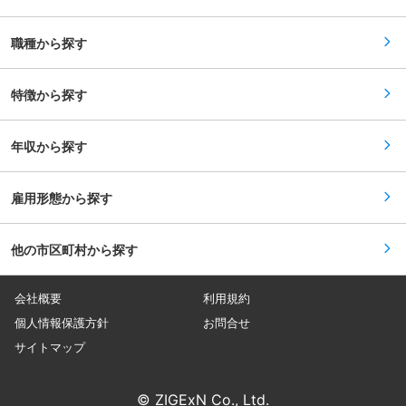
増員することで社員1人ひとりの負担を軽減し、
ます。また、薬事室など他部門の研修に参加し、
休日日数も今後増やしていく予定です。 ■当社の
法改正の対応など医薬品・動物医薬品卸の社員と
特徴： 当社は特殊車両による石灰石や砕石などの
して必要な知識も習得していただきます。 ■働き
職種から探す
運搬をメインにしています。取り扱う競合他社が
方について グループ全体で生産性向上、残業時間
少なく、設立65年目の信頼もあり、業務量は通年
の抑制の取り組みを実施しており、残業は20時間
して安定しています。 ※本件は内閣府主導の地方
程度、19:00には退社できるように各支店で取り
創生事業の一環である先導的人材マッチング事業
特徴から探す
組んでいます。 ■キャリアパス メンバー→リーダ
に基づく求人でございます。
ー→支店長→部長とキャリアアップをしていきま
す。当社の中核を担っていただくことを期待して
います。 変更の範囲：会社の定める業務
年収から探す
雇用形態から探す
他の市区町村から探す
会社概要
利用規約
個人情報保護方針
お問合せ
サイトマップ
© ZIGExN Co., Ltd.