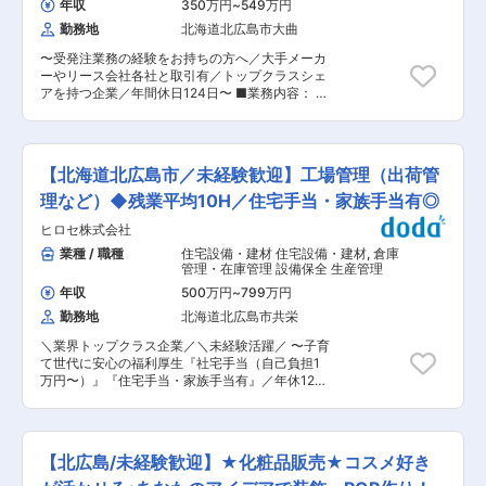
として受注・需給・在庫管理・配車等の各業務を
年収
350万円
~
549万円
組織：札幌支店 中途入社社員も多く、20代後
一気通貫で遂行し、各社の物流課題解決に寄与し
勤務地
北海道北広島市大曲
半〜30代前半の方が多く活躍されています。 ■
ています。 また、キリングループの物流業務で培
キャリアパス： まずは製品担当か配車担当どちら
ったノウハウを活かし、グループの枠を超えた顧
〜受発注業務の経験をお持ちの方へ／大手メーカ
かの業務をお任せいたします。毎年キャリア面談
客に対しても最適な物流サービスを提供していま
ーやリース会社各社と取引有／トップクラスシェ
を実施し本人の希望やリーダーの考えを相談する
す。 全国30拠点を活用した輸配送ネットワーク
アを持つ企業／年間休日124日〜 ■業務内容： ・
場もあります。「自分は何をしたいのか」を考え
や集中配車体制による効率的な輸送計画、酒類・
お客様対応（電話・FAX・メールでのお問合せに
るきっかけとなり、将来の選択肢も広がります。
飲料・食品に特化した共同配送等により、安全・
対して、受注および見積と納品書発行、他） ■働
長い将来を考えて、しっかりと自分のスキルを磨
安心の輸配送サービスを実現しています。。 変更
く環境： ・残業：平均10〜20h/月程度 ・年間休
きたい方にとって、最適な環境となっています。
の範囲：会社の定める業務
日124日、完全週休2日制（土・日） ・転勤無し
※周りによく気が付く人が多く、入社後も安心の
【北海道北広島市／未経験歓迎】工場管理（出荷管
・各種手当充実 残業が全社的に少なく、メリハリ
フォロー体制です。 ■就業時間：1日の所定労働
のある環境が整っております。 中途入社の割合が
理など）◆残業平均10H／住宅手当・家族手当有◎
時間8時間のシフト制です。 6:30 ~ 15:30/09:00
高く馴染みやすい環境です。 ■当社について：
〜 18:00/10:00 〜 19:00 ■当社の特徴： 当社は
ヒロセ株式会社
1950年創業の老舗専門商社です。建設機器の足回
1941年に、キリングループ各社の物流部門を担う
り部品を主にした事業を展開し、同マーケットに
業種 / 職種
住宅設備・建材 住宅設備・建材
,
倉庫
会社として創業されました。グループの物流業務
おいては600億円規模と言われている中150億円
管理・在庫管理 設備保全 生産管理
として受注・需給・在庫管理・配車等の各業務を
程度の売上高を有しています。同社の製品を導入
一気通貫で遂行し、各社の物流課題解決に寄与し
年収
500万円
~
799万円
した建設機械は公益性の高い事業に使われる建設
ています。 また、キリングループの物流業務で培
勤務地
北海道北広島市共栄
機械に多数導入されており、比例して業績も安定
ったノウハウを活かし、グループの枠を超えた顧
的に成長路線を歩んでいます。 ■当社の魅力：
客に対しても最適な物流サービスを提供していま
＼業界トップクラス企業／＼未経験活躍／ 〜子育
・少人数のため、部署内では協力して業務をこな
す。 全国30拠点を活用した輸配送ネットワーク
て世代に安心の福利厚生『社宅手当（自己負担1
す体制をとっており、困ったことがあった際は皆
や集中配車体制による効率的な輸送計画、酒類・
万円〜）』『住宅手当・家族手当有』／年休125
で助けあう風土が根付いています。 ・残業時間も
飲料・食品に特化した共同配送等により、安全・
日／土日祝休〜 ■職務概要 仮設鋼材のリース、
少なくコントロールすることも可能、有給消化率
安心の輸配送サービスを実現しています。。 変更
販売、加工を手掛ける同社にて、工場内の管理業
も高く、長く安定的に働ける環境です。 ・育休・
の範囲：会社の定める業務
務をお任せします。 ・協力会社への安全指導※資
産休の取得実績多数。 変更の範囲：会社の定める
材のメンテナンスや加工などを協力会社にお任せ
業務
【北広島/未経験歓迎】★化粧品販売★コスメ好き
しています。 ・加工鋼材の品質確認 ・納期管
理、在庫管理 ・建設現場への鋼材の出荷手配 ・