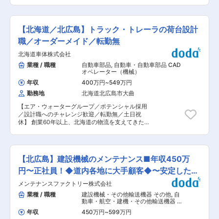
環境/業界未経験歓迎！】 ■業務内容： ・ホイー
ます。 ・個人ノルマは無し！チームで業務を進め
都市開発等の幅広い分野で、グローバルに事業を
ルローダー、油圧ショベル他、建設機械、ロータ
るのが当社の特徴です。 仲間と目標達成したとき
展開しています。実際に、同社の活躍のフィール
リー除雪車等の販売営業を行います。主に既存ユ
は大きなやりがいを感じられます！ ■未経験でも
ドは、国内はもとより、アジア、中東にも広がっ
ーザが対象ですが新規開拓もあります。 おおよ
安心のサポート体制◎ ・入社後すぐに接客マナー
【北海道／北広島】トラック・トレーラの荷台設計
ています。新ドーハ国際空港を始めとして大型の
そ、既存：新規＝9：1の割合です。 ・新規営業は
の基本、美容知識、化粧品知識を基礎からしっか
海外プロジェクトを数多く手掛けており、ますま
飛び込み訪問ではなく、紹介やお問い合わせ対応
職／オーダーメイド／転勤無
り研修します。 ・全国の店舗の成功事例が共有さ
す国際社会への貢献を高めています。 変更の範
がメインとなります。 ・また、大手企業への新規
れるので、あなたの販売スキル・知識を高められ
囲：会社の定める業務
北海道車体株式会社
開拓の際には、現場に何度も顔を出し、時間を掛
ます。 ・人間関係や風通しのよさが当社の魅力の
けて関係構築から行っていただきます。顧客訪問
業種 / 職種
自動車部品
,
自動車・自動車部品 CAD
一つ。先輩方が丁寧に業務をサポートしてくれま
の際には社有車を利用いただきます。 ■組織構成
オペレーター（機械）
す。 ■豊富なキャリアパス： 大手美容メーカー
や教育体制： ・入社後は、先輩社員と同行訪問を
だから実現できる様々なキャリアアップ！ 1）チ
年収
400万円
~
549万円
していただき業務を覚えていただきます。 営業ノ
ーフ（店長）やエリアマネージャー、ブランド責
勤務地
北海道北広島市大曲
ルマは個人で持つことは無く、支店全員で目標に
任者のようなマネジメントを目指せます 2）ピア
対して数字を追う為、日々数字に追われるような
スグループ内の様々な美容ブランドへ異動して新
【エア・ウォーターグループ／ポテンシャル採用
ストレスなどは基本的にはございません。 ■就業
たな職種にチャレンジできます 3）店頭で培った
／設計職へのチャレンジ歓迎／転勤無／土日祝
環境： ・就業時間は8：30〜17：30（実働8時間
経験をもとに、本社で人事・製品プロモーショ
休】 創業60年以上、北海道の物流を支えてきた
／休憩１時間）ですが、1年単位の変形労働時間
ン・マーケティングなどに携われるチャンスもあ
北海道車体株式会社。トラック・トレーラ荷台の
制を採用しております。R5年度は、年間休日115
ります ■就業環境： ・有名ブランドを多数展開
オーダーメイド設計を強みとし、設計から製造ま
日。 ■福利厚生 ・営業車の貸与：一人一台専用
している当社製品を特別価格で購入できます。働
で一体となったものづくりを行っています。本ポ
の車両を貸与致します。平日だけでなく、土日や
きながら自身も美しくなることができる環境で
ジションでは、顧客ごとの要望に向き合いなが
勤務時間外の使用も可能です。プライベートで使
【北広島】建設機械のメンテナンス■年収450万
す！ ・あなたの奨学金返済を会社が8割負担して
ら、設計技術部の一員として製品品質と付加価値
用された際は、その分のガソリン代を負担いただ
くれます！お給料を自身の好きなことに使えると
を支える役割を担います。 ■採用背景 組織強化
円〜正社員！◆道内各地に大手顧客◆〜安定した経
きます。 車輛にかかわる保険等もすべて企業負担
社員に好評の制度です！
および業務量増加に伴う増員募集です。安定した
です。そのほか、通勤手当、家族手当、住宅手当
営〜
メンテナンスファクトリー株式会社
受注環境のもと、設計体制の強化を進めていま
など各種手当も充実しています。 ■当社の魅力：
す。 ■業務内容 設計技術部にて、トラック・ト
業種 / 職種
建設機械・その他輸送機器 その他
,
自
(1)川崎重工業のグループ会社(2)日立建機日本株
レーラ荷台の図面作成・機械設計を担当します。
動車・航空・建機・その他輸送機器 整
式会社の特約店(3)道内主要各地に9支店・3営業
仕様書を基に、SOLIDWORKSを用いた3DCAD設
備士（自動車・建機・航空機など）
所有、地元に密着(4)昭和44年創業。平均勤続年
年収
450万円
~
599万円
計を行い、品質向上、顧客要望への対応、法令順