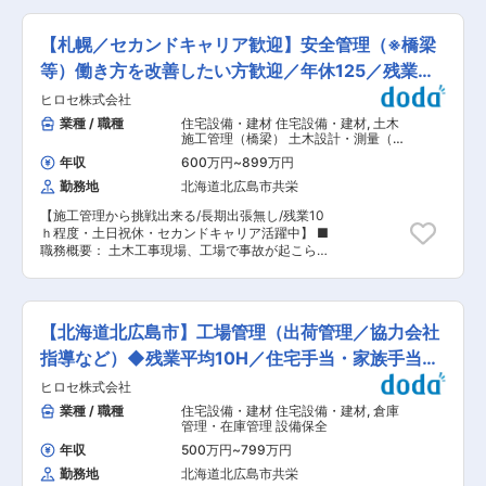
が可能です。 ■組織構成： ・20代から60代まで
操作等の現場指導 ■入社後の流れ： お持ちの資
幅広い世代15名が在籍（内6名が整備士） ■事業
格や経験に応じた業務をお任せします。建設機械
の特徴： ・当社は創業90周年を迎える北海道の
【札幌／セカンドキャリア歓迎】安全管理（※橋梁
整備士資格の取得など、 さらなるスキルアップを
総合レンタル会社「片桐企業グループ」の一社で
支援します。 ■配属先について／業務の魅力：
等）働き方を改善したい方歓迎／年休125／残業月
す。建設、イベント、物流、介護、ITなど多岐に
・配属部署…ICT推進事業部／20〜30代の3名の
渡る事業展開を強みとしています。 ・2022年3月
10h
ヒロセ株式会社
整備士が在籍しております。 ・建設機械整備技能
には「ICT事業センター」を開設し、最新技術を
士など、専門資格の取得を会社が全面サポートし
業種 / 職種
住宅設備・建材 住宅設備・建材
,
土木
活用した建設業界の効率化・省力化も積極的に推
ます。 ■待遇面の補足： ・ヘルメット、制服、
施工管理（橋梁） 土木設計・測量（ト
進しています。安定した基盤を持ちつつ、新しい
安全靴等の業務に必要なものは会社から支給しま
ンネル・道路・造成）
技術にもチャレンジし続けるのが当社の特徴で
年収
600万円
~
899万円
す。 ・会社業績により決算賞与の支給があります
す。 変更の範囲：会社の定める業務
勤務地
北海道北広島市共栄
（前年度実績あり）。 ■当社の特長： ・当社は
創業90周年を迎える北海道の総合レンタル会社
【施工管理から挑戦出来る/長期出張無し/残業10
「片桐企業グループ」の一社です。 ・片桐企業グ
ｈ程度・土日祝休・セカンドキャリア活躍中】 ■
ループでは、建設、イベント、物流、介護、IT、
職務概要： 土木工事現場、工場で事故が起こらな
DX推進など、幅広い分野で多岐にわたるサービ
い為のパトロール・安全管理をお任 せします。鋼
スを展開しています。 これにより、お客様の多
材や仮設橋梁等、重量物を取り扱っている為、現
様なニーズにワンストップでお応えできる体制が
場の方の命 を預かる大事なお仕事です。 ・複数
私たちの強みです。 ・2022年3月には「ICT事業
の工事現場、東京工場・白井工場での安全指導
センター」を開設。ここでは最新のICT機器レン
【北海道北広島市】工場管理（出荷管理／協力会社
（安全パトロールによる危険予知と健康障害発生
タルに加え、お客様向けの技術指導やセミナー開
の防止等） ・現場での安全協議会への出席 ・現
指導など）◆残業平均10H／住宅手当・家族手当有
催等を通じて、 ICT技術の普及と建設業界全体
場事故発生時の対応 ・各種安全書類の作成 ■同
の効率化・省力化を支援しています。 変更の範
◎
ヒロセ株式会社
社に関して： 80年の歴史を誇る業界大手の重仮
囲：会社の定める業務
設資材リース会社です。日本初の重仮設資材リー
業種 / 職種
住宅設備・建材 住宅設備・建材
,
倉庫
ス会社として創業し、業界5大大手の１つで、資
管理・在庫管理 設備保全
材保有量は業界トップです。また、大手同業他社
年収
500万円
~
799万円
の中で、独立系の非上場企業ではあるものの、
勤務地
北海道北広島市共栄
2018年3月期に連結売上1,300億円を達成してい