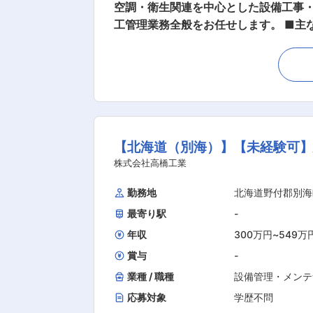
空調・衛生関連を中心とした設備工事
工管理業務全般をお任せします。 ■主
（施工管理、品質管理、工程管理、原価
し、間もなく創業60年を迎えること
術でお客様と社会が求める環境整備に
る企業として、日々努力して参ります
る人々が働きやすい環境づくりにも心
プロ集団として、これからもお客様に、
【北海道（別海）】【未経験可】
り ・遠隔地からの内定（引っ越しが伴
株式会社高橋工業
の範囲内で） 変更の範囲：会社の定
勤務地
北海道野付郡別海
最寄り駅
-
年収
300万円
~
549万
賞与
-
業種 / 職種
設備管理・メンテ
応募対象
学歴不問