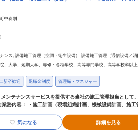
める業務
町中春別
円
ナンス
,
設備施工管理（空調・衛生設備） 設備施工管理（通信設備／消
院、大学、短期大学、専修・各種学校、高等専門学校、高等学校卒以上
二新卒歓迎
退職金制度
管理職・マネジャー
・メンテナンスサービスを提供する当社の施工管理担当として
な業務内容： ・施工計画（現場組織計画、機械設備計画、施工
管理、発注管理等） ・その他、関係機関との連絡調整業務 ■
になります。これまでの先人達のご苦労の上に地域環境が改善さ
気になる
詳細を見る
ご協力ご提案をして参りました。今後は、施設のライフサイク
。また、お客様にとって必要であり続ける存在として、またご