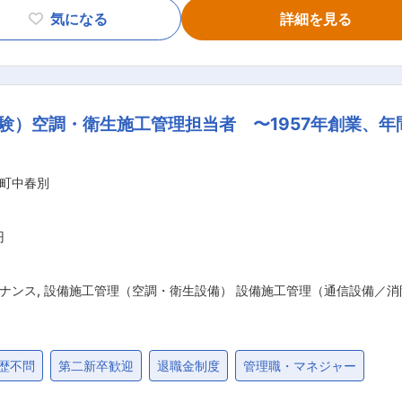
、自工程の保全・品質改善・コスト削減・安全衛生活動に参加いただきます。
気になる
詳細を見る
溶解業務を多様な配合表に応じて行います。 (2)調合・殺菌
。工程は自動制御されています。 (3)充填・包装工程：充填
器へ箱詰めします。 ■就業環境： 3交替制で、月の平均残業時間は16.4時
的には3交代での勤務となりますが、始業時間のパターンが複数
験）空調・衛生施工管理担当者 〜1957年創業、年間
もあるため、腰を据えて安定的に長期就業できる環境です。 ■同社の特徴： ・2
ントレーニア」「リプトン」「森永マミー」「森永アロエヨーグル
商品を数多く生み出しています。スーパーマーケットやコンビ
町中春別
ています。 ・同社の企業スローガン「かがやく”笑顔”のため
したいという願いが込められています。また、赤ちゃんからシ
いう価値を高めながら、幅広い世代の方に向けた商品をお届けしています。
円
ナンス
,
設備施工管理（空調・衛生設備） 設備施工管理（通信設備／消
歴不問
第二新卒歓迎
退職金制度
管理職・マネジャー