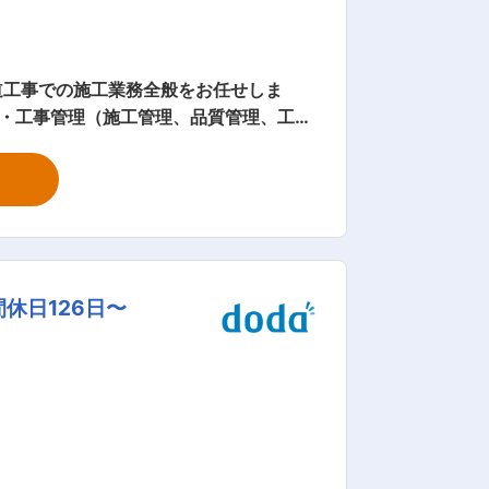
道工事での施工業務全般をお任せしま
 ・工事管理（施工管理、品質管理、工程
として創業し、間もなく創業60年を迎え
を得て、技術でお客様と社会が求める環
が提供できる企業として、日々努力して
社に関連する人々が働きやすい環境づく
境づくりのプロ集団として、これからも
。駐車場あり ・遠隔地からの内定（引っ
休日126日〜
範囲内で） 変更の範囲：会