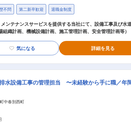
歴不問
第二新卒歓迎
退職金制度
・メンテナンスサービスを提供する当社にて、設備工事及び水
現場組織計画、機械設備計画、施工管理計画、安全管理計画等）
他、関係機関との連絡調整業務 ■当社の特徴： この地を拠点
のご苦労の上に地域環境が改善され、微力ながら皆様方の信頼
気になる
詳細を見る
た。今後は、施設のライフサイクルコストに対応した技術提案
であり続ける存在として、またご支持いただくために当社と当
工、メンテナンス、そしてリニューアルに至るまで総合的な環
。 ■勤務地補足： ・マイカー及び社用車での通勤が可能です
給排水設備工事の管理担当 〜未経験から手に職／年間
業者を紹介致します。 ・ 引っ越し代は全額会社負担とする。（良識の
町中春別西町
円