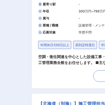
最寄り駅
-
年収
300万円
~
799万
賞与
-
業種 / 職種
設備管理・メンテ
応募対象
学歴不問
年間休日120日以上
原則定時退社
学
空調・衛生関連を中心とした設備工事
工管理業務全般をお任せします。 ■主
（施工管理、品質管理、工程管理、原価
し、間もなく創業60年を迎えること
術でお客様と社会が求める環境整備に
る企業として、日々努力して参ります
る人々が働きやすい環境づくりにも心
プロ集団として、これからもお客様に、
【北海道（別海）】施工管理担当
り ・遠隔地からの内定（引っ越しが伴