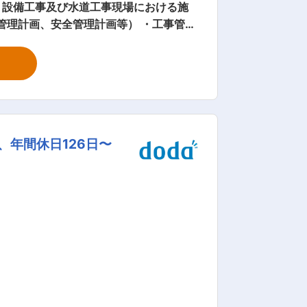
、設備工事及び水道工事現場における施
管理計画、安全管理計画等） ・工事管理
当社の特徴： この地を拠点として創業
れ、微力ながら皆様方の信頼を得て、技
ルコストに対応した技術提案が提供でき
支持いただくために当社と当社に関連す
ーアルに至るまで総合的な環境づくりの
及び社用車での通勤が可能です。駐車場あ
、年間休日126日〜
引っ越し代は全額会社負担とする。（良識