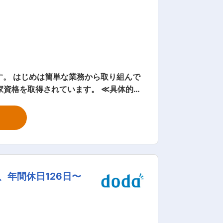
す。 はじめは簡単な業務から取り組んで
家資格を取得されています。 ≪具体的な
業務および書類作成を行います。また写
安全管理や、決められた期間・品質で施
れをある程度理解できるようになった後
皆様方の信頼を得て、技術でお客様と社
した技術提案が提供できる企業として、
、年間休日126日〜
めに当社と当社に関連する人々が働きや
で総合的な環境づくりのプロ集団とし
通勤が可能です。駐車場あり ・遠隔地か
全額会社負担とする。（良識の範囲内で）