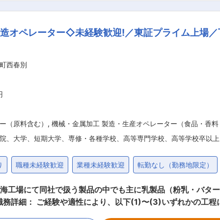
がけます。当社は、設計、施工、メンテナンス、そしてリニュ
地域社会に貢献して参ります。 ■勤務地補足： ・マイカー
造オペレーター◇未経験歓迎!／東証プライム上場／
う場合） ・ 同社より地場の不動産業者を紹介致します。 ・ 
める業務
町西春別
円
ー（原料含む）
,
機械・金属加工 製造・生産オペレーター（食品・香料
院、大学、短期大学、専修・各種学校、高等専門学校、高等学校卒以上
り
職種未経験歓迎
業種未経験歓迎
転勤なし（勤務地限定）
／別海工場にて同社で扱う製品の中でも主に乳製品（粉乳・バタ
も各工程で利用している機械や設備は自らメンテナンスを行い