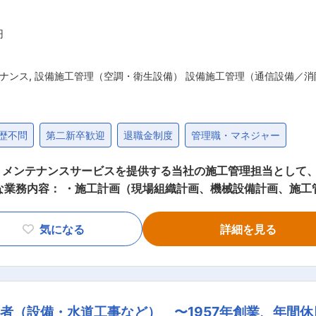
円
ナンス
,
設備施工管理（空調・衛生設備） 設備施工管理（通信設備／消
歴不問
第二新卒歓迎
退職金制度
管理職・マネジャー
・メンテナンスサービスを提供する当社の施工管理担当として
な業務内容： ・施工計画（現場組織計画、機械設備計画、施工
管理、発注管理等） ・その他、関係機関との連絡調整業務 ■
になります。これまでの先人達のご苦労の上に地域環境が改善さ
気になる
詳細を見る
ご協力ご提案をして参りました。今後は、施設のライフサイク
。また、お客様にとって必要であり続ける存在として、またご
がけます。当社は、設計、施工、メンテナンス、そしてリニュ
地域社会に貢献して参ります。 ■勤務地補足： ・マイカー
者（設備・水道工事など） 〜1957年創業、年間休日
う場合） ・ 同社より地場の不動産業者を紹介致します。 ・ 