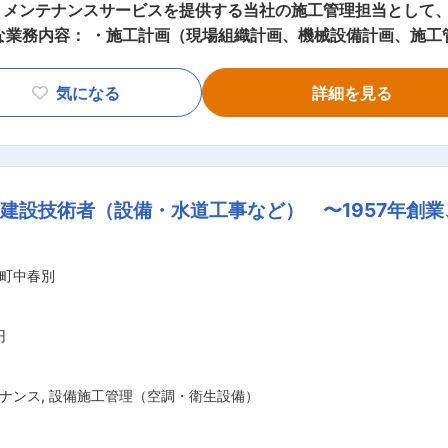
・メンテナンスサービスを提供する当社の施工管理担当として
な業務内容： ・施工計画（現場組織計画、機械設備計画、施工
管理、発注管理等） ・その他、関係機関との連絡調整業務 ■
になります。これまでの先人達のご苦労の上に地域環境が改善さ
気になる
詳細を見る
ご協力ご提案をして参りました。今後は、施設のライフサイク
。また、お客様にとって必要であり続ける存在として、またご
がけます。当社は、設計、施工、メンテナンス、そしてリニュ
地域社会に貢献して参ります。 ■勤務地補足： ・マイカー
建設技術者（設備・水道工事など） 〜1957年創業
う場合） ・ 同社より地場の不動産業者を紹介致します。 ・ 
める業務
町中春別
円
ナンス
,
設備施工管理（空調・衛生設備）