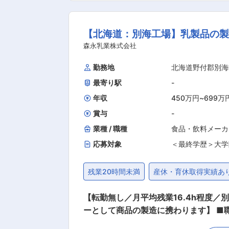
る人々が働きやすい環境づくりにも心
プロ集団として、これからもお客様に、
【北海道：別海工場】乳製品の製
り ・遠隔地からの内定（引っ越しが伴
森永乳業株式会社
の範囲内で） 変更の範囲：会社の定
勤務地
北海道野付郡別海
最寄り駅
-
年収
450万円
~
699万
賞与
-
業種 / 職種
食品・飲料メーカ
応募対象
＜最終学歴＞大学
残業20時間未満
産休・育休取得実績あ
【転勤無し／月平均残業16.4h程度
ーとして商品の製造に携わります】 ■職務詳細： ご経験や適性により、以下(1)〜(3)いずれかの工程に配属となります。※選考を通して配属
決定 ※どの工程に配属となったとして