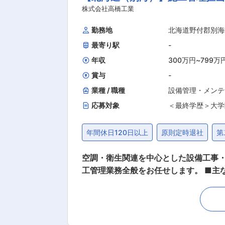
株式会社高橋工業
の範囲内で） 変更の範囲：会社の定
勤務地
北海道野付郡別海
最寄り駅
-
年収
300万円
~
799万
賞与
-
業種 / 職種
設備管理・メンテ
応募対象
＜最終学歴＞大学
年間休日120日以上
原則定時退社
第
空調・衛生関連を中心とした設備工事
工管理業務全般をお任せします。 ■主
（施工管理、品質管理、工程管理、原価
し、間もなく創業60年を迎えること
術でお客様と社会が求める環境整備に
る企業として、日々努力して参ります