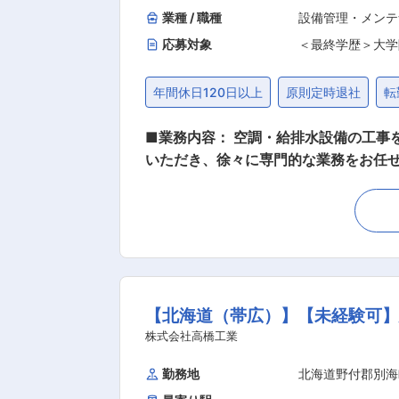
業種 / 職種
設備管理・メンテ
応募対象
＜最終学歴＞大学
年間休日120日以上
原則定時退社
転
■業務内容： 空調・給排水設備の工事
いただき、徐々に専門的な業務をお任せ
業務内容≫ ・施工写真の撮影…品質保
真の撮影は工程の理解にも繋がります。
工を行うための工程管理や品質管理など
は、先輩と共に工事計画を立て、資材の発注や工事の実施・確認の
業60年を迎えることになります。こ
会が求める環境整備にご協力ご提案を
【北海道（帯広）】【未経験可】
日々努力して参ります。また、お客様
すい環境づくりにも心がけます。当社
株式会社高橋工業
て、これからもお客様に、地域社会に貢
勤務地
北海道野付郡別海
らの内定（引っ越しが伴う場合） ・ 