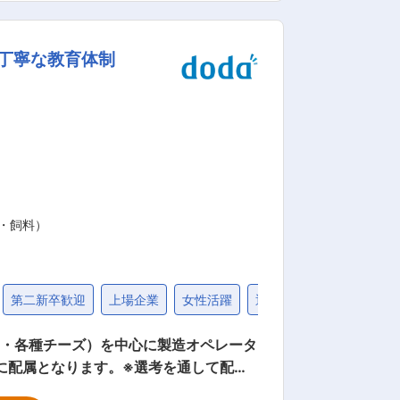
ーアルに至るまで総合的な環境づくりの
及び社用車での通勤が可能です。駐車場あ
丁寧な教育体制
引っ越し代は全額会社負担とする。（良識
・飼料）
第二新卒歓迎
上場企業
女性活躍
退職金制度
社宅・家
ー・各種チーズ）を中心に製造オペレータ
ます。(手に負えない大規模なメンテナン