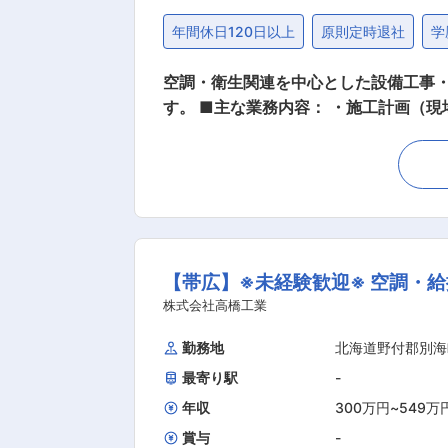
年間休日120日以上
原則定時退社
学
空調・衛生関連を中心とした設備工事
す。 ■主な業務内容： ・施工計画（
管理、原価管理、発注管理等） ・その
ることになります。これまでの先人達
境整備にご協力ご提案をして参りまし
参ります。また、お客様にとって必要
りにも心がけます。当社は、設計、施
お客様に、地域社会に貢献して参ります
【帯広】※未経験歓迎※ 空調・
越しが伴う場合） ・ 同社より地場の不動産
社の定める業務
株式会社高橋工業
勤務地
北海道野付郡別海
最寄り駅
-
年収
300万円
~
549万
賞与
-