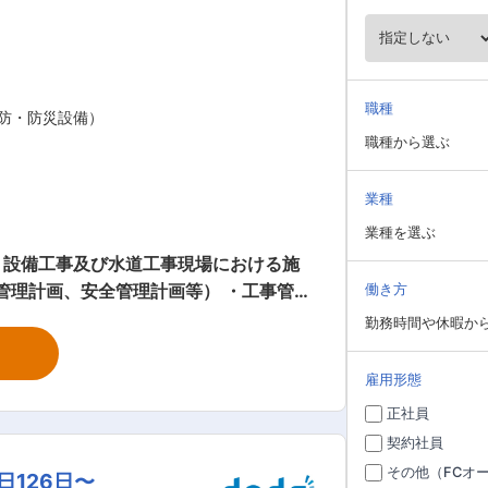
職種
防・防災設備）
職種から選ぶ
業種
業種を選ぶ
、設備工事及び水道工事現場における施
管理計画、安全管理計画等） ・工事管理
働き方
当社の特徴： この地を拠点として創業
勤務時間や休暇か
れ、微力ながら皆様方の信頼を得て、技
ルコストに対応した技術提案が提供でき
雇用形態
支持いただくために当社と当社に関連す
正社員
ーアルに至るまで総合的な環境づくりの
契約社員
及び社用車での通勤が可能です。駐車場あ
その他（FCオ
126日〜
引っ越し代は全額会社負担とする。（良識