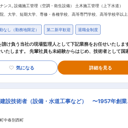
ナンス
,
設備施工管理（空調・衛生設備） 土木施工管理（上下水道）
院、大学、短期大学、専修・各種学校、高等専門学校、高等学校卒以上
勤なし（勤務地限定）
第二新卒歓迎
退職金制度
を請け負う当社の現場監理人として下記業務をお任せいたしま
いたします。 先輩社員も未経験からはじめ、技術者として国
証に不可欠な施工写真を記録として残すため、建設現場の撮影
 ・現場の進捗管理…作業にあたる作業員の安全を守るための
気になる
詳細を見る
現場の管理業務を担います。 ・工事計画を立てる…現場の流
役割を担います。 ■当社の特徴： この地を拠点として創業し、間もなく創
れまでの先人達のご苦労の上に地域環境が改善され、微力ながら
して参りました。今後は、施設のライフサイクルコストに対応
建設技術者（設備・水道工事など） 〜1957年創業
にとって必要であり続ける存在として、またご支持いただくた
は、設計、施工、メンテナンス、そしてリニューアルに至るま
献して参ります。 ■勤務地補足： ・マイカー及び社用車での
町中春別西町
同社より地場の不動産業者を紹介致します。 ・ 引っ越し代は