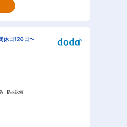
 (1)仕込工程：原材
工程：配合表に応じて液体原料を調合し、
機と呼ばれる機械を操作し、乳製品や飲料
あるため、適宜業務を引き継ぎながら、
休日126日〜
017年に創
ト」「pino」「PARM」「クリー
ニエンスストアで目にすることが多い、
に」には、乳で培った技術を活かし、健
ニアまで、人の一生に寄り添える企業を
 変更の範囲：会社の
防・防災設備）