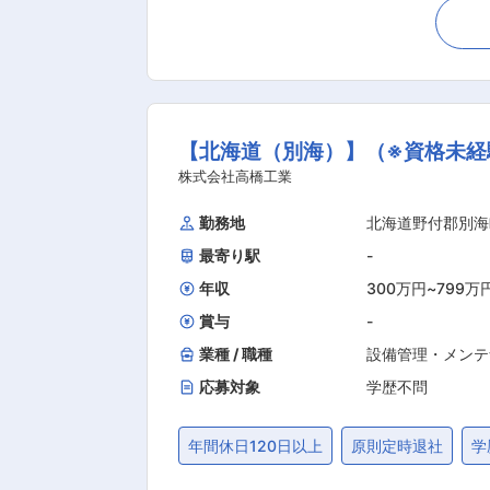
スなどは別部門にて対応) ※配属先を問わず
料、生乳などの受け入れ、粉原料などの
短時間で高温殺菌する機械で処理します
を容器に充填します。連続して、包装機により段ボール等の輸送容
間程と無理のない就業環境です。基本
【北海道（別海）】（※資格未経
連携しながら就業いただきます。エリア限定社員で
業100周年を迎えた同社では、「マウ
株式会社高橋工業
プ」等、世代を超えて愛されるヒット
勤務地
北海道野付郡別海
非常に認知度の高い製品を同社は製造し
最寄り駅
-
やかな笑顔あふれる幸せな生活に貢献
目指して「おいしさ」や「健康・機能性」と
年収
300万円
~
799万
定める業務
賞与
-
業種 / 職種
設備管理・メンテ
応募対象
学歴不問
年間休日120日以上
原則定時退社
学