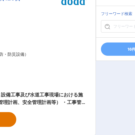
フリーワード検索
16
防・防災設備）
、設備工事及び水道工事現場における施
管理計画、安全管理計画等） ・工事管理
当社の特徴： この地を拠点として創業
れ、微力ながら皆様方の信頼を得て、技
ルコストに対応した技術提案が提供でき
支持いただくために当社と当社に関連す