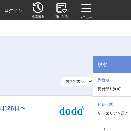
|
ログイン
検索履歴
気になる
メニュー
検索
勤務地
野付郡別海町
路線・駅
126日〜
駅・エリアを選ぶ
年収