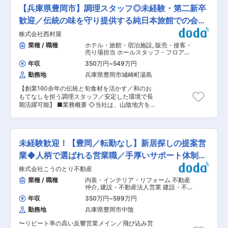
＊その他、雑務 ■同社について： 同社は創業約
がい： キャスターローラーは椅子／エレベータ
【兵庫県豊岡市】調理スタッフ◎未経験・第二新卒
60年、豊岡市に根差して個人様の人生を尊重する
ー・エスカレーターの内部／自動ドアのローラー
葬儀をご提案しています。ご遺族様の心情に配慮
歓迎／伝統の味を守り提供する純日本旅館での会席
／医療用ストレッチャーなど身近なところや、生
し、家族葬や直葬、遺品の整理・買取、事前相談
活に欠かせないシーンで利用されており、人々の
料理
株式会社西村屋
など幅広く対応しています。葬送文化と命の大切
生活を支える製品製造に携わっていただけます。
さを次世代に引き継ぐため、日々努めています。
業種 / 職種
ホテル・旅館・宿泊施設
,
販売・接客・
■当社の特徴・魅力： 当社はキャスター、ベアリ
変更の範囲：無
売り場担当 ホールスタッフ・フロアス
ングローラーにおいて非常に付加価値の高い製品
タッフ・調理スタッフ（飲食）
を製造しています。一部品でありますが、新幹線
年収
350万円
~
549万円
や首相官邸にも使用されていて、日本が誇るモノ
勤務地
兵庫県豊岡市城崎町湯島
づくりや技術力を語る上で当社の商品はかかせな
い存在です。ショッピングモールなどのエレベー
【創業160余年の伝統と旬食材を活かす／和のお
ターやエスカレーターにも使用される為、建物が
もてなしを担う調理スタッフ／安定した環境で長
新設される限りニーズがなくなることはありませ
期活躍可能】 ■業務概要 ◇当社は、山陰地方を
ん。また、風通しの良い社風も魅力のひとつであ
代表する純日本旅館として高い評価を受ける「西
り、長く勤めることができる環境です。
村屋本館」および5万坪の庭園を有する「西村屋
ホテル招月庭」を運営しています。 ◇今回、伝統
の味と技を受け継ぎ、但馬の豊かな自然に育まれ
未経験歓迎！【豊岡／転勤なし】新居探しの提案営
た旬の食材を活かした料理を提供する調理スタッ
フを募集します。長い歴史で磨かれた和のおもて
業◆人柄で選ばれる営業職／手厚いサポート体制／
なしと技術を身につけながら、さまざまなシーン
ノルマ無
株式会社こうのとり不動産
でお客様に感動体験をご提供いただきます。 ■業
務詳細 ・会席料理を中心に、創作料理、パーティ
業種 / 職種
内装・インテリア・リフォーム 不動産
ー、結婚披露宴等の多彩な料理の調理を担当しま
仲介
,
建設・不動産法人営業 建設・不
す ・地元で採れる季節の野菜や新鮮な魚介、但馬
動産個人営業
年収
350万円
~
599万円
牛や松葉がになど、地域の食材を最大限に活かし
勤務地
兵庫県豊岡市中陰
た献立作成 ・仕込み、盛り付け、味付けなど一連
の調理業務全般 ＜ シフト例 ＞1日8時間20分勤務
〜リピート率の高い反響営業メイン／飛び込み営
A）6:00〜11:00 休憩 12:00〜15:20（実働8時