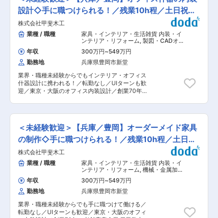
地着色からのクリア塗布、ラッカーエナメル、カ
が9割と大部分を占めております。宿泊を伴う出
価と育成がされる環境です。
ラーウレタン等がよくある種類です。 塗装の経験
設計◇手に職つけられる！／残業10h程／土日祝休
張もありますが、遠隔地手当、別居手当(既婚者の
はあるが、家具塗装は経験がない場合でも、工法
み)、出張日当などの手当支給がございます。現
み
株式会社甲斐木工
から養生等、丁寧に指導します。 その他制作補助
在、20代〜60代まで幅広く活躍しており、40代
的な業務も必要になります。 ■ご入社後の流れ：
業種 / 職種
家具・インテリア・生活雑貨 内装・イ
がメインの組織となります。 ■働き方： 同社で
・OJTでの研修がメインです。少しずつ業務に慣
ンテリア・リフォーム
,
製図・CADオ
は振替休日の取得期限を定めておらず、休日出勤
れていただき、ゆくゆくはお一人で組み立て業務
ペレーター（建設） 内装設計・インテ
が発生した場合にも、現場終了後に2週間の休み
年収
300万円
~
549万円
リア
をご担当いただく予定です。未経験からでもご活
を取るといった、メリハリのある働き方が可能で
勤務地
兵庫県豊岡市新堂
躍いただけます！ ■働き方： ・一年に２，３回
す。 ■同社の特徴： 1889年に現在の豊岡市出石
ほど、クライアントのいる東京や大阪への２泊3
町で創業して以来、130年以上の歳月をこの但馬
業界・職種未経験からでもインテリア・オフィス
日ほどの出張がございます。 ・残業は10h程で定
地方を中心に近畿各地で営み続けております。地
什器設計に携われる！／転勤なし／UIターンも歓
時退社が可能です。 ■やりがい： ・CADソフト
域に根差した、長年のお付き合いから官公庁から
迎／東京・大阪のオフィス内装設計／創業70年の
を扱った業務経験と内装設計図を読み解く設計関
も声掛けを頂き、安定した受注を獲得しておりま
老舗安定企業 ■業務内容： ・主に都心部の店
連のスキルが身に付きます。 ・ご希望通りの製品
す。地域環境づくりに積極的に取り組んでおり、
舗、オフィス等の什器、家具の制作管理・設計業
が完成し期限通り納品ができた時や、お客様の喜
古き良きものを次代へと引き継いでいく古民家蘇
務をご担当いただきます。 ＜具体的には＞ ◇ク
ばれる姿や「ありがとう」と感謝の言葉をいただ
生事業を展開しています。 変更の範囲：会社の定
ライアントからの依頼への対応 ・メール等で送ら
いた時の喜びは格別なものがあります。 ■当社に
＜未経験歓迎＞【兵庫／豊岡】オーダーメイド家具
める業務
れてきたオフィス内装のデザイン図や工事図面を
ついて： ◇主に東京、大阪等の都心部の商業施
見て、必要な家具・材料の洗い出し ・見積もり作
の制作◇手に職つけられる！／残業10h程／土日祝
設、オフィス等の什器・オーダー家具、造作材等
成・材料の発注 ・必要な製品の製作図作成 ・自
を製作、提供しています。 ◇また地元では店舗及
休み
株式会社甲斐木工
社工場や外注先への製作を手配 ・制作完了までの
び住宅の設計から施工及びメンテナンスまで御提
管理（納期の確認など） ■ご入社後の流れ： ・
業種 / 職種
家具・インテリア・生活雑貨 内装・イ
供させて頂いてます。 ◇創業70年で培った技術
まずはCADという設計ソフトの使い方に慣れてい
ンテリア・リフォーム
,
機械・金属加工
をもとに ものづくり をしております ◇田舎でリ
ただくために、過去案件から図の作成の練習を半
組立・その他製造職
ラックスした環境の中でスローライフを満喫しな
年収
300万円
~
549万円
年間行っていただきます。 ・徐々に先輩社員の案
がら、都心部と変わらない洗練されたクオリティ
勤務地
兵庫県豊岡市新堂
件に同行しながら、制作補助からスタート、一年
の高い業務を行う事が出来、プライベートもビジ
から二年の間にかけてお一人でお客様をご担当い
ネスも充実した人生を送る事が可能です 変更の範
業界・職種未経験からでも手に職つけて働ける／
ただく予定です。 ■組織構成： ・制作管理の担
囲：会社の定める業務
転勤なし／UIターンも歓迎／東京・大阪のオフィ
当は現在40代の男性一名とパートの女性の方の二