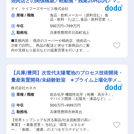
焼肉店との関係構築／転勤無・残業20H以内／マル
ない製品群 ・キャスター、ベアリングローラーな
行 ・製造スタッフの教育、目標設定、評価などの
どの高付加価値製品 ・ショッピングモール、空
アイＧ
テイ．ケイフーズサービス株式会社
組織マネジメント ・原料および最終製品の高度な
港、エレベーター・エスカレーターなどに使用 ・
在庫管理、コスト削減施策の立案 ■期待する事：
業種 / 職種
食品・飲料メーカー（原料含む） 食
建物が新設される限り、安定した需要が見込める
「現場のリーダーから、経営に近い視点を持つマ
品・飲料・たばこ
,
食品・飲料営業（国
事業領域 ◎ 大手メーカーとの取引実績 ・長年に
ネージャーへステップアップしたい」方に最適で
内） 日用品・化粧品営業（国内）
わたり信頼関係を構築 ・景気に左右されにくい、
年収
550万円
~
799万円
す。年収600万円以上の高待遇は、あなたがこれ
堅実な経営基盤 ◎ 地域密着で長く働ける ・転勤
勤務地
兵庫県豊岡市日高町池上
まで培ってきた製造マネジメントのスキルを高く
なし ・工場勤務ならではの落ち着いた働き方 ・
評価している証です。既存の枠組みにとらわれ
腰を据えて事務スキルを磨ける環境 ■ 事業内容
■業務内容： 既存のスーパーや精肉店、焼肉店へ
ず、より効率的で安全な生産体制をあなたの手で
当社は、プラスチック製品・キャスター・樹脂タ
2t車で訪問し、商品の配送と併せて新商品のご案
構築してください。裁量を持って工場全体を動か
イヤチェーンなどを手掛けるメーカーです。ショ
内や見積もり提示などの提案営業を行います。配
し、利益に直結する成果を生み出すダイナミック
ッピングモールや空港、エレベーター・エスカレ
送を通じて顧客と深い関係性を築き、売上拡大を
なやりがいが待っています。 ■当社について：
ーターなど、私たちの身近な場所で使われる製品
担う重要なポジションです。 ■具体的な業務：
昭和61年の創業以来、兵庫県下・京丹後エリアの
を通じて、社会インフラを支えています。
プレイングマネージャーとして、既存顧客（スー
スーパー・専門店・外食店を中心に、 食肉のスペ
パー、精肉店等）へのルート営業および配送をお
シャリストとして地域に根差した企業運営を行っ
【兵庫/豊岡】次世代太陽電池のプロセス技術開発・
任せします。 ・3t車での自社食肉製品の配送 ・
ております。 仕入販売部門のティ．ケイフーズサ
配送時の注文伺い、新商品の提案、見積もり提示
量産装置開発/未経験歓迎 ※プライム上場化学メー
ービス（株）と加工部門の兵庫ミートプロセッサ
・顧客ニーズのヒアリングと課題解決の提案 ※入
ー（株）が併設しており、 食肉の仕入から商品へ
カー
株式会社カネカ
社後は内勤（電話対応・商品管理）や先輩との同
の加工・販売と連携してお客さまのニーズにあっ
乗研修で、商品知識や関係構築のノウハウを丁寧
業種 / 職種
総合化学 機能性化学（有機・高分子）
,
た商品を迅速に開発・提供しております。 変更の
に指導します。独り立ち後も手厚くフォローする
デバイス開発（太陽光・液晶など） 製
範囲：会社の定める業務
環境です。 ■期待する事： 「営業経験を活かし
造プロセス開発・工法開発（半導体・
年収
500万円
~
999万円
太陽光・液晶・LEDなど）
て、もっと稼げる・安定する環境へ行きたい」そ
勤務地
兵庫県豊岡市神美台
んな方に最適なポジションです。本求人は年収
600万〜700万円スタートという破格の待遇。そ
【世界トップシェアを誇る製品/社会貢献度の高い
れは配送業務だけでなく、顧客の懐に入り込み提
事業】 ＜募集背景＞ 当社は「環境・エネルギ
案を行う「営業力」を高く評価しているからで
ー」「食糧」「健康」の３つをサステナビリティ
す。ノルマに追われる新規開拓ではなく、既存顧