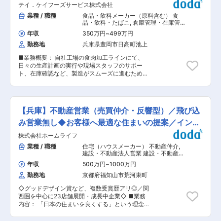
◆3年連続健康経営の認定あり！がん保険の加入
テイ．ケイフーズサービス株式会社
務店からの案件などがあります。 ・対象エリア：
や45歳以上の社員に脳ドックの受診など、社員が
主に豊岡市を中心に兵庫県全域で、遠くても大阪
業種 / 職種
食品・飲料メーカー（原料含む） 食
健康に長期的に働いていける環境づくりをしてお
や京都などの日帰りで行ける範囲が主です。ま
品・飲料・たばこ
,
倉庫管理・在庫管理
ります。 ◆資格支援でスキルアップを後押し！電
た、移動時間がかかる場合については、近隣で宿
生産管理（食品・香料・飼料） 製造・
気工事士の講習会や資格試験の受験費全額負担な
年収
350万円
~
499万円
生産リーダー（食品・香料・飼料） 製
泊し、負担を減らしていただくこともできます。
どをしており、キャリアアップを目指せます。 ■
造・生産オペレーター（食品・香料・
勤務地
兵庫県豊岡市日高町池上
■組織構成：当社には43名の社員が在籍してお
組織構成：当社には43名の社員が在籍しており、
飼料）
り、2名（40-50代）の施工管理と責任者（60
営業業務は2名（40-50代）の施工管理と責任者
■業務概要： 自社工場の食肉加工ラインにて、
代）と、4名の現場作業員が活躍中です。過去に
（60代）が兼務して業務を行っています。現在営
日々の生産計画の実行や現場スタッフのサポー
は新卒など未経験からスタートした社員も活躍し
業専任担当が不在のため、新たに営業担当を増員
ト、在庫確認など、製造がスムーズに進むための
ているので、ご安心ください。 ■魅力： 当社で
します。入社後は現在の営業担当から徐々に業務
現場管理をお任せします。将来のマネージャー候
は、社員を大切にして、風通しも良く働き甲斐の
を引き継いでいただく流れです。 ■本件は内閣府
補として育成するポジションです。 ■具体的な業
ある職場環境です。 ◆残業10-20h以内！事前申
主導の地方創生事業の一環である先導的人材マッ
務： 食肉加工ラインのリーダー候補として、現場
請の上で残業を行い、上長が残業時間の管理を行
チング事業に基づく求人でございます。 <参考
の最前線で管理業務をお任せします。 ・日次の生
っているため、管理体制が整っています。 ◆有給
【兵庫】不動産営業（売買仲介・反響型）／飛び込
URL>https://www.chisou.go.jp/tiiki/jinzai_matching/index.html
産計画に基づく、加工ラインの稼働管理 ・現場ス
取得しやすい環境！計画有給5日に加えて、都度
タッフ（パート・アルバイト等）への作業指示、
み営業無し◆お客様へ最適な住まいの提案／インセ
ご家族の都合や体調によって、1時間単位で取得
教育 ・品質チェック、衛生管理ルールの徹底 ・
が可能です。 ◆3年連続健康経営の認定あり！が
ン有
株式会社ホームライフ
原料や完成品の在庫数の確認、日報作成 ※まずは
ん保険の加入や45歳以上の社員に脳ドックの受診
現場の加工業務からスタートし、徐々にスタッフ
業種 / 職種
住宅（ハウスメーカー） 不動産仲介
,
など、社員が健康に長期的に働いていける環境づ
のまとめ役としてステップアップしていただきま
建設・不動産法人営業 建設・不動産個
くりをしております。 ◆資格支援でスキルアップ
す。 ■期待する事： 「製造現場での経験を活か
人営業
を後押し！電気工事士の講習会や資格試験の受験
年収
500万円
~
1000万円
して、次は人をまとめる立場に挑戦したい」そん
費全額負担などをしており、キャリアアップを目
勤務地
京都府福知山市荒河東町
なあなたの意欲を応援します！いきなり難しい経
指せます。 ■本件は内閣府主導の地方創生事業の
営戦略を任せることはありません。まずは現場の
一環である先導的人材マッチング事業に基づく求
◇グッドデザイン賞など、複数受賞歴アリ◎／関
スタッフとコミュニケーションを取り、日々の生
人でございます。 <参考
西圏を中心に23店舗展開・成長中企業◇ ■業務
産が安全かつスムーズに進むようサポートをお願
URL>https://www.chisou.go.jp/tiiki/jinzai_matching/index.html
内容： 「日本の住まいを良くする」という理念の
いします。安定したマルアイグループの環境下
もと、新築・不動産・リフォームをワンストップ
で、リーダーとしての経験を積み、将来的には工
で提供しております。 不動産売買に関する営業を