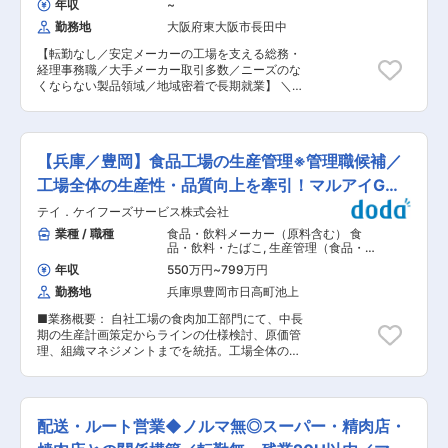
部と変わらない洗練されたクオリティの高い業務
年収
~
案件に同行しながら、制作補助からスタート、一
を行う事が出来、プライベートもビジネスも充実
勤務地
大阪府東大阪市長田中
年から二年の間にかけてお一人でお客様をご担当
した人生を送る事が可能です 変更の範囲：会社の
いただく予定です。 ■組織構成： ・制作管理の
定める業務
【転勤なし／安定メーカーの工場を支える総務・
担当は現在40代の男性一名とパートの女性の方の
経理事務職／大手メーカー取引多数／ニーズのな
二名です。 ■働き方： ・一年に２，３回ほど、
くならない製品領域／地域密着で長期就業】 ＼こ
クライアントのいる東京や大阪への２泊3日ほど
んな方におすすめ／ ・地域に根差して、豊岡市で
の出張がございます。 ・残業は10h程で定時退社
長く働きたい方 ・経理・総務・人事など、幅広い
が可能です。 ■やりがい： ・CADソフトを扱っ
事務スキルを身につけたい方 ・現場を支える、縁
た業務経験と内装設計図を読み解く設計関連のス
の下の役割にやりがいを感じる方 ・人と関わりな
キルが ・ご希望通りの製品が完成し期限通り納品
【兵庫／豊岡】食品工場の生産管理※管理職候補／
がらコツコツ仕事を進めるのが好きな方 ■ 業務
ができた時や、お客様の喜ばれる姿や「ありがと
内容 本ポジションでは、豊岡工場内の総務・経理
工場全体の生産性・品質向上を牽引！マルアイG◎
う」と感謝の言葉をいただいた時の喜びは格別な
事務担当として、工場運営をバックオフィスから
ものがあります。 ■当社について： ◇主に東
転勤なし
テイ．ケイフーズサービス株式会社
支えていただきます。業務は多岐にわたります
京、大阪等の都心部の商業施設、オフィス等の什
が、工場長や本社担当者がしっかりサポートしま
業種 / 職種
食品・飲料メーカー（原料含む） 食
器・オーダー家具、造作材等を製作、提供してい
す為、ご安心ください◎ ＜経理＞ ・売掛買掛管理
品・飲料・たばこ
,
生産管理（食品・香
ます。 ◇また地元では店舗及び住宅の設計から施
／販売管理ソフト管理（主に工場消耗品納品伝票
料・飼料） 工場長（食品・香料・飼
工及びメンテナンスまで御提供させて頂いてま
年収
550万円
~
799万円
料）
入力） ・小口現金管理／決算関係資料作成等 ＜
す。 ◇創業70年で培った技術をもとに ものづく
勤務地
兵庫県豊岡市日高町池上
総務人事＞ ・勤怠管理、給与計算サポート／労務
り をしております ◇田舎でリラックスした環境
管理／年末調整資料準備／社保業務（チェック）
の中でスローライフを満喫しながら、都心部と変
■業務概要： 自社工場の食肉加工部門にて、中長
・健康診断及びストレスチェック準備／従業員お
わらない洗練されたクオリティの高い業務を行う
期の生産計画策定からラインの仕様検討、原価管
弁当発注処理／技能実習生各種届出サポート（本
事が出来、プライベートもビジネスも充実した人
理、組織マネジメントまでを統括。工場全体の生
社担当者からの指示があります） ・社内備品等の
生を送る事が可能です 変更の範囲：会社の定める
産性・品質向上を牽引するコアメンバーとしての
購入業務（事務用品・消耗品など） ・福利厚生業
業務
採用です。 ■具体的な業務： 食肉加工における
務 ・棚卸集計入力業務 ・電話応対 ・来客応対
製造部門のプレイングマネージャーとして、以下
（お茶出し）等 ※PCでExcelやWordを使用しま
のマネジメント業務をお任せします。 ・月次/週
す。 ■組織構成： 事業所人数：73人（豊岡工
配送・ルート営業◆ノルマ無◎スーパー・精肉店・
次での生産計画の策定、進捗管理 ・生産性や品質
場） ■ 当社の特徴・安定性 ◎ ニーズがなくなら
向上を目的としたライン仕様の企画・改善策の実