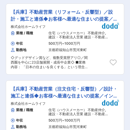
場の要となるキャリアを目指せるやりがい十分な
お任せ致します。 ■具体的な業務： ご連絡をい
環境です。 ■当社について： 昭和61年の創業以
ただいたお客様に対して、不動産売買に関する営
来、兵庫県下・京丹後エリアのスーパー・専門
【兵庫】不動産営業（リフォーム・反響型）／設
業を行います。 お客様同士の間を取り持つ「仲介
店・外食店を中心に、 食肉のスペシャリストとし
部門」と建売住宅を販売する「分譲部門」に分か
計・施工と連係◆お客様へ最適な住まいの提案／イ
て地域に根差した企業運営を行っております。 仕
れています。 設計、施工管理、広報などそれぞれ
入販売部門のティ．ケイフーズサービス（株）と
ンセン有
株式会社ホームライフ
の部署が確立しているので、お客様の対応に専念
加工部門の兵庫ミートプロセッサー（株）が併設
できる環境です。 営業方法はチラシやWeb、SNS
業種 / 職種
住宅（ハウスメーカー） 不動産仲介
,
しており、 食肉の仕入から商品への加工・販売と
などの媒体での反響営業のみで、飛び込み営業は
建設・不動産法人営業 建設・不動産個
連携してお客さまのニーズにあった商品を迅速に
ありません。 ■魅力ポイント： 価格だけで勝負
人営業
開発・提供しております。 変更の範囲：会社の定
年収
500万円
~
1000万円
しない提案力、設計・施工を巻き込んだ商談推進
める業務
勤務地
京都府福知山市荒河東町
力、そして分業体制の中での成果創出などの力が
身につく環境です。 大手の看板や属人的営業に依
◇グッドデザイン賞など、複数受賞歴アリ◎／関
存せず、自分自身の提案精度で勝てる力を身につ
西圏を中心に23店舗展開・成長中企業◇ ■業務
けたい方にとって、大きな価値のある環境です。
内容： 「日本の住まいを良くする」という理念の
■当社について： 私たちホームライフグループは
もと、新築・不動産・リフォームをワンストップ
新築・リフォーム・不動産の「住まいのチェーン
で提供しております。 部分改修から大型リノベー
ストアをつくる。真のチェーンストアをつく
ションまで、幅広いリフォーム提案をお任せしま
る。」を指針として全国に展開し、日本中の暮ら
す。 ■具体的な業務： ・既存顧客・反響顧客へ
しをもっと便利で楽しくすることを目指していま
【兵庫】不動産営業（注文住宅・反響型）／設計・
のリフォーム提案 ・水回り（キッチン・浴室・ト
す。 地域の格差をなくし、都市でも地方でも安心
イレ等）の改修提案 ・間取り変更・フルリノベー
施工と連係◆お客様へ最適な住まいの提案／インセ
して住み替えができるお店を私たちの手で届け、
ション等の大型案件対応 ・設計・施工担当との社
お客様一人ひとりの生活向上をサポートします。
ン有
株式会社ホームライフ
内連携（分業体制） ・見積作成、契約、工事進行
変更の範囲：会社の定める業務
フォロー、引き渡しまで一貫対応 ■魅力ポイン
業種 / 職種
住宅（ハウスメーカー） 不動産仲介
,
ト： 単発の工事受注ではなく「住まいの価値を再
建設・不動産法人営業 建設・不動産個
設計する仕事」です。 価格だけで勝負しない提案
人営業
年収
500万円
~
1000万円
力、設計・施工を巻き込んだ商談推進力、そして
勤務地
京都府福知山市荒河東町
分業体制の中での成果創出などの力が身につく環