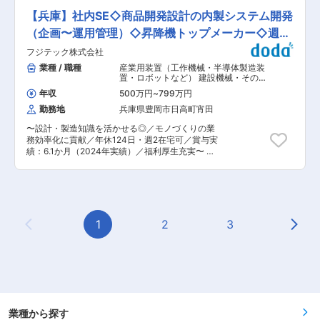
日が暮れると作業ができなくなることも残業時間
します。 ・SNS（Instagram等）を活用したプロ
が少ないの背景となっています ＼社風・魅力ポイ
【兵庫】社内SE◇商品開発設計の内製システム開発
モーション企画、運用、販売促進 ・ECサイトの
ント／ ・明るい方が多く、上下関係なく、フラン
構築、運用フローの確立 ・効果測定、数値分析に
（企画〜運用管理）◇昇降機トップメーカー◇週2
クなコミュニケーション◎ ・昭和30年に創業、
基づく戦略立案 ※まずはプレイングマネージャー
地域内のつながりも重視◎ ・Uターン、Iターンの
在宅可
フジテック株式会社
として実務を牽引し、基盤構築後はパートナーへ
フォロー体制あり ・20代と30代のギャップはあ
運用を移行するなど、裁量を持って進められま
業種 / 職種
産業用装置（工作機械・半導体製造装
るが、社外研修や地域イベントで解消◎ ・家賃1
す。 ■期待する事： 「自分のSNSスキルで、企
置・ロボットなど） 建設機械・その他
万円で新築に住める◎ ・定年後も同じ条件で働け
業の新しい柱を創りたい」そんな方に最適なポジ
輸送機器
,
システム開発・運用（アプリ
る◎ ■工事の詳細： ・工期：約1年 ・1人当たり
年収
500万円
~
799万円
担当） IT戦略・システム企画担当
ションです。歴史ある食肉加工メーカーの安定基
の担当現場数：1人1現場 ※ご入社されてからは、
勤務地
兵庫県豊岡市日高町宵田
盤の上で、新規EC部門の立ち上げという
先輩社員について２名１現場や、３名１現場など
「0→1」の醍醐味を味わえます。最初はプレイン
で学んでいただけますので、ご安心ください！ ■
〜設計・製造知識を活かせる◎／モノづくりの業
グマネージャーとして手を動かしていただきます
組織構成：土木部への配属となります ・土木部に
務効率化に貢献／年休124日・週2在宅可／賞与実
が、成果次第で組織を拡大する楽しさも。経営層
は作業員12名、監督職12名(部長1名、次長2名、
績：6.1か月（2024年実績）／福利厚生充実〜 ■
と相談しながらあなたのアイデアを形にし、全国
課長1名、係長1名、主任1名、その他社員6名)が
業務内容： エレベータ・エスカレータの商品開
の食卓へ美味しいお肉を届けてみませんか？ ■当
所属しております。 ・40代〜60代の社員が活躍
発・設計〜生産に関係する内製システムの企画、
社について： 昭和61年の創業以来、兵庫県下・京
中です。 ・有資格者は10名(1級5名、2級7名)活躍
設計、開発、運用管理（システム構築全般）を担
丹後エリアのスーパー・専門店・外食店を中心
しており、資格取得の際は費用を会社負担で取得
当いただきます。 ・CAD / CAM自動設計システ
に、食肉のスペシャリストとして地域に根差した
できますので、チャレンジしたい方もお待ちして
ム開発 ・BOM（部品表展開）、PDMシステム、
企業運営を行っております。 仕入販売部門のテ
おります 変更の範囲：会社の定める業務
その他設計業務効率化に向けたシステム全般。 ・
1
2
3
ィ．ケイフーズサービス（株）と加工部門の兵庫
Previous Page
Next
システムのWeb化再構築／クラウドシフト。 ・シ
ミートプロセッサー（株）が併設しており、食肉
ステムの運用／改善／是正。 ■課題・ミッショ
の仕入から商品への加工・販売と連携してお客さ
ン： オーダーメイドで製作することが多い昇降機
まのニーズにあった商品を迅速に開発・提供して
の各製品は、仕様情報からBOM展開し、CAD /
おります。 変更の範囲：会社の定める業務
CAM と連携して自動設計するシステムを内製で
構築することで、モノづくりの業務効率化を図っ
ています。 国内／グローバル拠点とも、商品開
発・設計 ~ 生産までの現場に密着して、IT でモノ
業種から探す