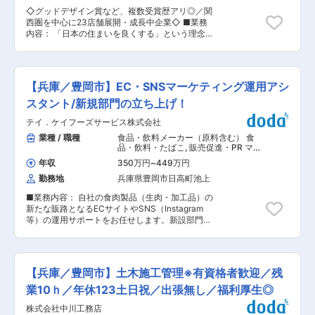
境です。 大手の看板や属人的営業に依存せず、自
◇グッドデザイン賞など、複数受賞歴アリ◎／関
分自身の提案精度で勝てる力を身につけたい方に
西圏を中心に23店舗展開・成長中企業◇ ■業務
とって、大きな価値のある環境です。 ■当社につ
内容： 「日本の住まいを良くする」という理念の
いて： 私たちホームライフグループは新築・リフ
もと、新築・不動産・リフォームをワンストップ
ォーム・不動産の「住まいのチェーンストアをつ
で提供しております。 注文住宅の反響営業とし
くる。真のチェーンストアをつくる。」を指針と
て、以下の業務をお任せ致します。 ■具体的な業
して全国に展開し、日本中の暮らしをもっと便利
務： 注文住宅の反響営業として、以下の業務を担
で楽しくすることを目指しています。 地域の格差
【兵庫／豊岡市】EC・SNSマーケティング運用アシ
っていただきます。 ・Web、紹介経由の反響対応
をなくし、都市でも地方でも安心して住み替えが
・初回接客〜資金計画、要望整理 ・設計士同席に
スタント/新規部門の立ち上げ！
できるお店を私たちの手で届け、お客様一人ひと
よるプラン提案、仕様決定 ・体感型モデルハウス
りの生活向上をサポートします。 変更の範囲：会
テイ．ケイフーズサービス株式会社
を活用した意思決定支援 ・ご契約までのクロージ
社の定める業務
ング業務 ■魅力ポイント： 営業が一人で「売り
業種 / 職種
食品・飲料メーカー（原料含む） 食
切る」構造ではなく、設計・施工と連携しなが
品・飲料・たばこ
,
販売促進・PR マー
ら、お客様にとって最適な住まいを提案する営業
ケティング・広報アシスタント
年収
350万円
~
449万円
スタイルです。 価格だけで勝負しない提案力、設
勤務地
兵庫県豊岡市日高町池上
計・施工を巻き込んだ商談推進力、そして分業体
制の中での成果創出などの力が身につく環境で
■業務内容： 自社の食肉製品（生肉・加工品）の
す。 大手の看板や属人的営業に依存せず、自分自
新たな販路となるECサイトやSNS（Instagram
身の提案精度で勝てる力を身につけたい方にとっ
等）の運用サポートをお任せします。新設部門の
て、大きな価値のある環境です。 ■当社につい
責任者と二人三脚で、アイデアを出し合いながら
て： 私たちホームライフグループは新築・リフォ
進められる環境です。 ■具体的な業務： EC・
ーム・不動産の「住まいのチェーンストアをつく
SNSマーケティング責任者のサポート役として、
る。真のチェーンストアをつくる。」を指針とし
以下の業務をお任せします。 ・
て全国に展開し、日本中の暮らしをもっと便利で
【兵庫／豊岡市】土木施工管理※有資格者歓迎／残
SNS（Instagram、TikTok、X等）の投稿作成、
楽しくすることを目指しています。 地域の格差を
更新、コメント対応 ・Yahoo!ショッピング等の
業10ｈ／年休123土日祝／出張無し／福利厚生◎
なくし、都市でも地方でも安心して住み替えがで
ECサイトへの商品登録、更新作業 ・写真撮影や
きるお店を私たちの手で届け、お客様一人ひとり
株式会社中川工務店
簡単な画像編集 ・受注管理や問い合わせ対応の補
の生活向上をサポートします。 変更の範囲：会社