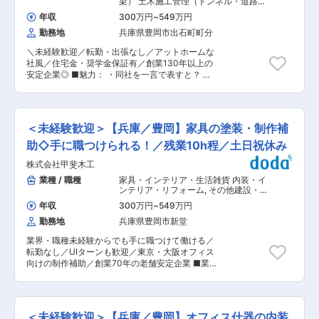
梁） 土木施工管理（トンネル・道路・
の変化に合わせ、イマドキの会社に変えていって
せ、ご提案 １７：００ １日の振り返り(業務報
造成・ダム・河川・港湾・造園など）
います。 ◎日曜固定給＋曜日選択の週休２日制と
年収
300万円
~
549万円
告)や翌日の準備 １７：３０ ショールームの清
なっており、個人のお客様向けの営業ですが、日
勤務地
兵庫県豊岡市出石町町分
掃 １７：４５ 終礼 １８：００ 退勤 ■働き方
曜日にもしっかりお休みいただけます。 ■当社の
◎有給休暇取得の促進・社内フリーアドレス・ペ
特徴 ◎こうのとりグループの経営理念◎ 『ひとり
＼未経験歓迎／転勤・出張なし／アットホームな
ーパレス化など時代の変化に合わせ、イマドキの
ひとりが利他の精神で志事に取り組み心を燃やし
社風／住宅金・奨学金保証有／創業130年以上の
会社に変えていっています。 ◎転勤はありませ
お客様に笑顔と感動を提供します』 ◎選ばれてい
安定企業◎ ■魅力： ・同社を一言で表すと？ フ
ん。 ◎水日で固定でお休みを取っていただいてお
る理由◎ 顧客志向を徹底しており、リピートして
ァミリー、地域密着・地元愛、誠実・堅実、個性
ります！ 個人のお客様向けの営業ですが、日曜日
リフォーム工事をご依頼いただくお客様が全体の
豊か、情熱の仕事人と現場社員から声を頂くほ
にもしっかりお休みいただけます。 ◎残業時間は
約70%もあることです。 ◎人財育成◎ 目先の結果
ど、アットホームな社風です。社員通しの距離が
月１０時間程度となっております。 ■当社の特徴
よりもお客様が 弊社と長いお付き合いがしたいと
近く、上司ともコミュニケーションが取りやすい
◎こうのとりグループの経営理念◎ 『ひとりひと
＜未経験歓迎＞【兵庫／豊岡】家具の塗装・制作補
思っていただける対応ができるように人財育成に
環境です。 ・健康経営優良法人3年連続取得
りが利他の精神で志事に取り組み心を燃やしお客
力を入れています 変更の範囲：会社の定める業務
(2021年〜) ・城崎温泉などの大型案件の受注多
助◇手に職つけられる！／残業10h程／土日祝休み
様に笑顔と感動を提供します』 ◎選ばれている理
数で安定して受注を頂ける会社です。 ■仕事内
由◎ 顧客志向を徹底しており、リピートしてリフ
株式会社甲斐木工
容: ・現場の見回りをし、現場スタッフが安全に
ォーム工事をご依頼いただくお客様が全体の約
働ける環境づくり ・設計した方や工事に関わる方
業種 / 職種
家具・インテリア・生活雑貨 内装・イ
70%もあることです。 ◎人財育成◎ 目先の結果よ
との打ち合わせ業務 ・現場を撮影し、申請や報告
ンテリア・リフォーム
,
その他建設・建
りもお客様が 弊社と長いお付き合いがしたいと思
書の作成を行う事務業務 →ドローンやiPadの導入
築・不動産・プラント・工場関連職 大
っていただける対応ができるように人財育成に力
年収
300万円
~
549万円
工・とび・左官・設備など
により、これまで二度手間だった作業をなくし、
を入れています ■研修制度 ◇入社後3ヶ月間の営
勤務地
兵庫県豊岡市新堂
現場社員がより効率的に働けるように環境を整備
業研修カリキュラムに基づいて座学研修を行いま
していっております。 「現場の作業員がヘルメッ
す。 ◇OJTを併せて行うことで未経験の方でも安
業界・職種未経験からでも手に職つけて働ける／
トを着けて安全に作業しているか」「工期が遅れ
心して成長が可能です。 ◇月に１回全体会議内で
転勤なし／UIターンも歓迎／東京・大阪オフィス
ず順調に進んでいるか」など、工事が安全にスケ
新入社員へのフィードバックの時間を設けてお
向けの制作補助／創業70年の老舗安定企業 ■業
ジュール通りに進められるように管理し、マネジ
り、会社全体でサポートする体制となっておりま
務内容： ・自社工場にて家具の最終仕上となる塗
メントをしていただきます。 あくまで管理が仕事
す。 ◇AIを活用した自己成長やスキルアップでき
装を行う業務です。 ＜具体的には＞ 塗装の種類
であり、実際に工事を行う仕事ではないため、重
る仕組みあり（聞きにくいこと教えて欲しいこと
は様々あり、物件毎で様々です。 塗装色もその都
いものを運んだり、機械を使用したりすることは
が気兼ねなく自分のタイミングで聞ける） ◇役職
度違った色目となり、調色も必要となります。 素
ありません。 ■業務の特徴： 官公庁からの受注
＜未経験歓迎＞【兵庫／豊岡】オフィス什器の内装
ごとのスキルマップが策定されており、適正な評