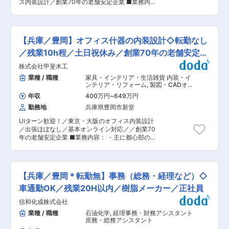
ス内装設計／創業70年の老舗安定企業 ■業務内
名です。 ・熱心に指導してくださりますので安心
容： ・自社工場にて家具の下地組みから貼り合わ
です。 ■働き方： ・一年に２，３回ほど、クラ
せ、裁断から組み立てと完成までをご担当いただ
イアントのいる東京や大阪への２泊3日ほどの出
きます ＜具体的には＞ ・工作機械を用いたの木
張がございます。 ・残業は10h程で定時退社が可
材・金属部品の加工 ・裁断業務 ・組み立て業務
能です。 ■やりがい： ・CADソフトを扱った業
【兵庫／豊岡】オフィス什器の内装設計◇転勤なし
・塗装工程、金物の取付、ガラス、照明器具の取
務経験と内装設計図を読み解く設計関連のスキル
付 ・梱包作業 ◇単品家具だけでなく、造作家具
／残業10h程／土日祝休み／創業70年の老舗安定企
が身に付きます。 ・ご希望通りの製品が完成し期
等もあり、現場に設置する想定で仮組みを行い、
限通り納品ができた時や、お客様の喜ばれる姿や
業
株式会社甲斐木工
品質と精度を確認 ■ご入社後の流れ： ・OJTで
「ありがとう」と感謝の言葉をいただいた時の喜
の研修がメインです。少しずつ業務に慣れていた
業種 / 職種
家具・インテリア・生活雑貨 内装・イ
びは格別なものがあります。 ■当社について：
だき、ゆくゆくはお一人で組み立て業務をご担当
ンテリア・リフォーム
,
製図・CADオ
◇主に東京、大阪等の都心部の商業施設、オフィ
いただく予定です。未経験からでもご活躍いただ
ペレーター（建設） 内装設計・インテ
ス等の什器・オーダー家具、造作材等を製作、提
年収
400万円
~
649万円
リア
けます！ ■働き方： ・一年に２，３回ほど、ク
供しています。 ◇また地元では店舗及び住宅の設
勤務地
兵庫県豊岡市新堂
ライアントのいる東京や大阪への２泊3日ほどの
計から施工及びメンテナンスまで御提供させて頂
出張がございます。 ・残業は10h程で定時退社が
いてます。 ◇創業70年で培った技術をもとに も
UIターン歓迎！／東京・大阪のオフィス内装設計
可能です。 ■やりがい： ・CADソフトを扱った
のづくり をしております ◇田舎でリラックスし
／出張ほぼなし／基本オンライン対応／／創業70
業務経験と内装設計図を読み解く設計関連のスキ
た環境の中でスローライフを満喫しながら、都心
年の老舗安定企業 ■業務内容： ・主に都心部の
ルが身に付きます。 ・ご希望通りの製品が完成し
部と変わらない洗練されたクオリティの高い業務
店舗、オフィス等の什器、家具の制作管理・設計
期限通り納品ができた時や、お客様の喜ばれる姿
を行う事が出来、プライベートもビジネスも充実
業務をご担当いただきます。 ＜具体的には＞ ◇
や「ありがとう」と感謝の言葉をいただいた時の
した人生を送る事が可能です 変更の範囲：会社の
クライアントからの依頼への対応 ・メール等で送
喜びは格別なものがあります。 ■当社について：
定める業務
られてきたオフィス内装のデザイン図や工事図面
◇主に東京、大阪等の都心部の商業施設、オフィ
【兵庫／豊岡＊転勤無】事務（総務・経理など）◇
を見て、必要な家具・材料の洗い出し ・見積もり
ス等の什器・オーダー家具、造作材等を製作、提
作成・材料の発注 ・必要な製品の製作図作成 ・
車通勤OK／残業20H以内／樹脂メーカー／正社員
供しています。 ◇また地元では店舗及び住宅の設
自社工場や外注先への製作を手配 ・制作完了まで
計から施工及びメンテナンスまで御提供させて頂
信和化成株式会社
の管理（納期の確認など） ■ご入社後の流れ：
いてます。 ◇創業70年で培った技術をもとに も
・まずはCADという設計ソフトの使い方に慣れて
業種 / 職種
石油化学
,
経理事務・財務アシスタント
のづくり をしております ◇田舎でリラックスし
いただくために、過去案件から図の作成の練習を
庶務・総務アシスタント
た環境の中でスローライフを満喫しながら、都心
半年間行っていただきます。 ・徐々に先輩社員の