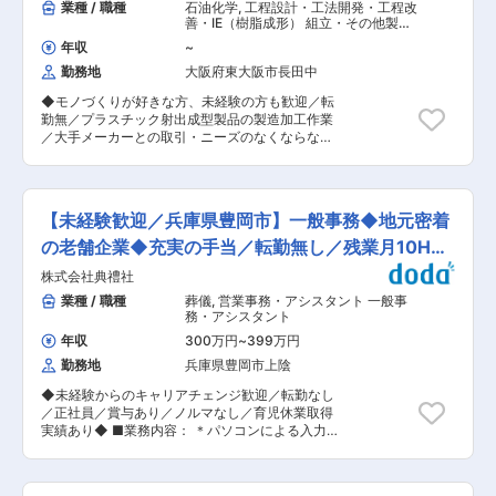
業種 / 職種
石油化学
,
工程設計・工法開発・工程改
善・IE（樹脂成形） 組立・その他製造
職
年収
~
勤務地
大阪府東大阪市長田中
◆モノづくりが好きな方、未経験の方も歓迎／転
勤無／プラスチック射出成型製品の製造加工作業
／大手メーカーとの取引・ニーズのなくならない
領域で安定性〇／資格制度〇／未経験からスキル
アップできる環境◆ ■業務内容： プラスチック
射出成型製品の製造加工作業となります。（主に
樹脂製キャスターや樹脂製スノーチェーンを取り
【未経験歓迎／兵庫県豊岡市】一般事務◆地元密着
扱っています） ＜主な業務＞射出成形機のオペレ
ーター ※オペレーター業務と合わせて下記業務も
の老舗企業◆充実の手当／転勤無し／残業月10H程
発生します。 ・射出成形機への金型着脱交換作業
度
株式会社典禮社
・射出成形機に原料等を充填する仕込み補充作業
・製造した製品の検品作業 ・その他、製品製造に
業種 / 職種
葬儀
,
営業事務・アシスタント 一般事
関連する作業も付随作業としてあります。 ※未経
務・アシスタント
験の方でも一から指導しサポートいたします。 ■
年収
300万円
~
399万円
教育体制： 入社後1か月程度かけて、原料混合／
勤務地
兵庫県豊岡市上陰
成形部門／金型部門／品質管理／出荷部門など、
あらゆる仕事を1週間ごとのローテーションで経
◆未経験からのキャリアチェンジ歓迎／転勤なし
験し、基礎知識をつけていただくため、未経験か
／正社員／賞与あり／ノルマなし／育児休業取得
らでも知識と経験を積んでいける環境です。 ■キ
実績あり◆ ■業務内容： ＊パソコンによる入力
ャリアプラン： 部門間での異動はほぼなく、1つ
作業 ＊各種伝票類（請求書・領収書等）の作成
の部門で腰を据えて知識や技術を習得いただけま
＊取引業者への手配（花屋・食事など） ＊印刷物
す。将来的には後輩の育成などリーダーポジショ
等、物品の準備 ＊電話対応・来客対応・事前相談
ンとしてご活躍いただくことも可能です。 ■やり