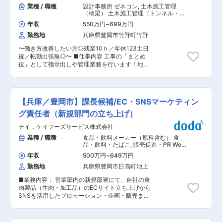
助 ・プロモーション企画のアイデア出し ■期待
業種 / 職種
設計事務所 ゼネコン
,
土木施工管理
の定める業務
する事： 「SNSを見るのも発信するのも好き！で
（橋梁） 土木施工管理（トンネル・道
も仕事にしたことはない…」そんな方にチャンス
路・造成・ダム・河川・港湾・造園な
年収
550万円
~
699万円
ど）
です。歴史ある食肉メーカーの安定基盤のもと、
勤務地
兵庫県豊岡市竹野町竹野
新設部門の立ち上げメンバーとして活躍しません
か？イチから部署を創り上げる面白さがありま
〜働き方改善したい方◎残業10ｈ／年休123土日
す。実務未経験からでもマーケティングのノウハ
祝／転勤出張無◎〜 ■仕事内容 工事の「まとめ
ウを学べます。あなたの「好き」や「トレンド感
役」として指示出しや管理業務を行います！地元
覚」を活かして、全国へ美味しいお肉の魅力を発
豊岡の道路や河川などの土木工事を行い、地域を
信してください！ ■当社について： 昭和61年の
支える仕事です。 公共工事が9割以上を占めます
創業以来、兵庫県下・京丹後エリアのスーパー・
ので、基本は土日祝休みです◎ ■就業環境： ・近
専門店・外食店を中心に、食肉のスペシャリスト
場メイン…現場は主に豊岡市内がメイン、稀に豊
として地域に根差した企業運営を行っておりま
【兵庫／豊岡市】課長候補/EC・SNSマーケティン
岡市外の工事もあります。夜間工事はほとんどあ
す。 仕入販売部門のティ．ケイフーズサービス
りません。 ・待遇面も大満足…有資格者(施工管
グ責任者（新規部門の立ち上げ）
（株）と加工部門の兵庫ミートプロセッサー
理1級以上)は年収５５０万円〜６５０万円も可能
（株）が併設しており、食肉の仕入から商品への
テイ．ケイフーズサービス株式会社
◎ ／ 40代経験10年／資格なし：420万〜 ・
加工・販売と連携してお客さまのニーズにあった
住宅手当も充実…建築工事も対応しているので、
業種 / 職種
食品・飲料メーカー（原料含む） 食
商品を迅速に開発・提供しております。 変更の範
マイホームを持つ際は社内で工事を施工できま
品・飲料・たばこ
,
販売促進・PR Web
囲：会社の定める業務
す。また、遠方から採用になった場合は社宅や住
マーケティング（ネット広告・販促PR
年収
500万円
~
649万円
など）
宅手当も検討可能ですのでご相談ください！ ■残
勤務地
兵庫県豊岡市日高町池上
業時間削減に向けた取り組み： ・基本的に現場
への直行直帰 現場に仮設事務所を設けており、事
■業務内容： 営業部内の新規部署にて、自社の食
務作業も現場で作業が可能 ・土木工事に関わる重
肉製品（生肉・加工品）のECサイト立ち上げから
機がIT化、工事が機械化 ・日が落ちるため冬場は
SNSを活用したプロモーション・企画・販売まで
16時半ぐらいまで ・そのため月々の残業時間は
をプレイングマネージャーとして牽引していただ
10時間程度◎ ・公共工事の元請け受注が9割以上
きます。 ■具体的な業務： 新たな販路拡大に向
なので、工期やスケジュールを調整できることや
けたEC・SNSマーケティング業務全般をお任せ