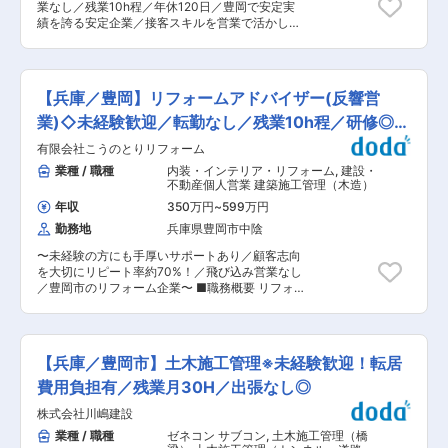
業なし／残業10h程／年休120日／豊岡で安定実
間20分、休憩1時間） B）8:30〜11:30 休憩
績を誇る安定企業／接客スキルを営業で活かしま
14:30〜19:50（実働8時間20分、休憩3時間）
せんか？〜 ■職務概要 ・おうち探しをされてい
C）9:00〜12:00 休憩 15:00〜20:20（実働8
るお客様への営業業務をお任せします。 ※飛び込
時間20分、休憩3時間） ※お客様の滞在状況によ
み営業ではありません。 ・HPや情報誌／野立て
り変動 ■組織構成 調理長を中心とした経験豊富
看板や以前ご契約をいただいたお客様からの紹介
な料理人チームで構成されており、伝統の技と新
【兵庫／豊岡】リフォームアドバイザー(反響営
／ハウスメーカーや工務店からお問い合わせをい
しい発想が融合した職場環境です ■教育体制 先
ただきます。 ＜具体的には…＞ ・来店されたお客
業)◇未経験歓迎／転勤なし／残業10h程／研修◎／
輩や調理長によるOJT指導、資格取得支援制度、
様への物件の提案 ・お客様への物件の案内 ・ご
社内研修など成長をサポートする体制が整ってい
水日休
有限会社こうのとりリフォーム
契約対応 ※賃貸物件をお探しの方や中古住宅をお
ます ■就業環境 年間休日休暇120日・各種手当・
探しの方への対応となります。 ■未経験でも安心
業種 / 職種
内装・インテリア・リフォーム
,
建設・
社員寮や社員食堂完備など福利厚生が充実し、長
の研修体制◎ ◇入社後3ヶ月間の営業研修カリキ
不動産個人営業 建築施工管理（木造）
く安心して働ける環境です。 1食200円で食べら
ュラムに基づいて座学研修を行います。 ◇業務マ
れる社員食堂は、従業員の中でも人気です。 豊岡
年収
350万円
~
599万円
ニュアルに沿ってご対応いただくことで未経験で
や城崎町内に、バス・トイレ・ミニキッチンを完
勤務地
兵庫県豊岡市中陰
も安心して成長が可能です。 ◇月に１回全体会議
備したマンションタイプの社員寮を用意。結婚後
内で新入社員へのフィードバックの時間を設けて
も働けるよう、家族用社宅も用意しています。 ■
〜未経験の方にも手厚いサポートあり／顧客志向
おり、会社全体でサポートする体制となっており
企業の特徴/魅力 創業160余年の歴史と日本のおも
を大切にリピート率約70%！／飛び込み営業なし
ます。 ◇役職ごとのスキルマップが策定されてお
てなし文化を守りながら、新しい挑戦も推進。働
／豊岡市のリフォーム企業〜 ■職務概要 リフォ
り、適正な評価と育成がされる環境です。 ■１日
きやすさと成長機会の両立が叶う職場です。 ■業
ームニーズのヒアリングからご契約、リフォーム
の流れの代表例 ８：４５ 事務所の掃除
務の魅力 160年以上受け継がれてきた技術と味を
完了までの総合的な営業業務をお任せ致します。
９：００ 朝礼 １０：００ ご契約の準備など書
学べるだけでなく、旬と地域性を重視した調理で
■職務詳細 ・お客様宅でのヒアリングと現地調査
類作成業務など １２：００ お昼休憩 １３：０
料理人としての幅を広げられます。 変更の範囲：
・お客様に合わせたリフォームプランニングと見
０ 来店いただいたお客様へヒアリングと物件紹
【兵庫／豊岡市】土木施工管理※未経験歓迎！転居
会社の定める業務
積もりの作成 ・お客様へのご提案 ・リフォーム
介 １５：００ 実際の物件へのご案内 １７：０
工事の管理 ※飛び込み営業はなく反響営業です。
費用負担有／残業月30H／出張なし◎
０ １日の振り返り(業務報告)や翌日の準備 １
■１日の流れの代表例 ８：４５ 事務所の掃除
７：３０ ショールームの清掃 １７：４５ 終礼
株式会社川嶋建設
９：００ 朝礼 １０：００ お客様宅に訪問
１８：００ 退勤 ■働き方 ◎有給休暇取得の促
し、ヒアリング(ニーズ確認) １２：００ お昼休
業種 / 職種
ゼネコン サブコン
,
土木施工管理（橋
進・社内フリーアドレス・ペーパレス化など時代
憩 １３：００ ショールームでお客様と打ち合わ