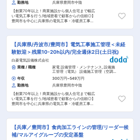
術開発から量産まで、自ら開発した技術が具現化
勤務地
兵庫県豊岡市中陰
ん。遠くても大阪や京都などの日帰りで行ける範
する過程を主体的に経験することができるため、
囲が主です。 ※直行直帰：場所によって可能で
大きなやりがいを感じていただけるポジションで
【創業70年以上！商業施設から個人住宅まで幅広
す。 ■魅力： 当社では、社員を大切にして、風
す。 ＜キャリアパスプラン＞ 当面は当募集ポジ
い電気工事を行う/地域密着で顧客からの信頼◎】
通しも良く働き甲斐のある職場環境です。 ◆残業
ションにてご活躍いただきます。その後、ご本人
豊岡市を中心に兵庫県の電気工事・冷暖房工事の
10-20h以内！事前申請の上で残業を行い、上長
の志向や適性に応じて、部内外へのローテーショ
設計〜施工までを行う当社にて、既存取引先メイ
が残業時間の管理を行っているため、管理体制が
ンを含めたキャリアデザインを支援します。将来
ンの法人営業をお任せします。 ■具体的な業務
整っています。 ◆有給取得しやすい環境！計画有
的には、技術開発のスペシャリストや組織管理者
官公庁や工務店から依頼をいただき、お客様を訪
給5日に加えて、都度ご家族の都合や体調によっ
へとキャリアアップしていくことを期待していま
問してヒアリングを行います。その後お客様のニ
て、1時間単位で取得が可能です。 ◆3年連続健
【兵庫県/丹波市/豊岡市】電気工事施工管理＜未経
す。 変更の範囲：会社の定める業務
ーズに合わせて他部署と連携しながら見積書を作
康経営の認定あり！がん保険の加入や45歳以上の
成し、提案を行います。 【顧客】すでに取引のあ
験歓迎＞残業10-20h以内/完全週休2日(土日祝)
社員に脳ドックの受診など、社員が健康に長期的
る官公庁や工務店がメインです。その他既存顧客
に働いていける環境づくりをしております。 ◆資
白菱電気設備株式会社
から紹介いただいた工務店や、入札物件の場合の
格支援でスキルアップを後押し！電気工事士の講
み新規顧客も担当することがあります。 【施工
業種 / 職種
家電 設備管理・メンテナンス
,
設備施
習会や資格試験の受験費全額負担などをしてお
例】但馬ドーム、総合病院、特養老人ホーム、給
工管理（電気） 設備施工管理（空調・
り、キャリアアップを目指せます。 ■本件は内閣
食センター等 【営業スタイル】既存：新規＝9：1
衛生設備）
府主導の地方創生事業の一環である先導的人材マ
年収
300万円
~
549万円
新規営業は基本的に既存顧客からの紹介になるた
ッチング事業に基づく求人でございます。 <参考
勤務地
兵庫県豊岡市中陰
め、飛び込み訪問はありません。※個人目標無し
URL>https://www.chisou.go.jp/tiiki/jinzai_matching/index.html
【担当エリア】豊岡市を中心に兵庫県全域/出張は
【創業70年以上！商業施設から個人住宅まで幅広
ほぼありません。遠くても大阪や京都などの日帰
い電気工事を行う/地域密着で顧客からの信頼◎】
りで行ける範囲が主です。 ※直行直帰：場所によ
豊岡市を中心に兵庫県の電気工事・冷暖房工事の
って可能です。 ■魅力： 当社では、社員を大切
設計〜施工までを行う当社にて、電気施工管理の
にして、風通しも良く働き甲斐のある職場環境で
業務をお任せします。 ■具体的な業務 ・工事全
す。 ◆残業10-20h以内！事前申請の上で残業を
体を管理、施工者、材料、方法、機械等の管理 ・
行い、上長が残業時間の管理を行っているため、
施工計画の策定、原価管理、工程管理、品質管理
管理体制が整っています。 ◆有給取得しやすい環
【兵庫／豊岡市】食肉加工ラインの管理/リーダー候
などを行い、経済的かつ安全に工事が行われるよ
境！計画有給5日に加えて、都度ご家族の都合や
うにする。 ・案件について：ゼネコンからの下請
補/マルアイグループの安定基盤
体調によって、1時間単位で取得が可能です。
けの案件が6-7割程度（公共工事）、その他は工