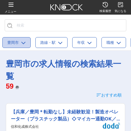
検索履歴
気になる
メニュー
豊岡市
路線・駅
年収
職種
豊岡市の求人情報の検索結果一
覧
59
件
おすすめ順
【兵庫／豊岡＊転勤なし】未経験歓迎！製造オペレ
ーター（プラスチック製品）◇マイカー通勤OK／
資格手当
信和化成株式会社