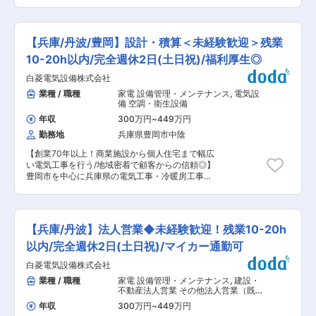
の危機と捉え、事業領域と定義しています。この
客との深い信頼関係から売上を創る面白さがあり
うち、「環境・エネルギー」問題の解決に貢献す
ます。地域に根ざし、充実した待遇で新たなキャ
る太陽電池事業では、ヘテロ太陽電池の国内生産
リアを築きませんか。 ■組織構成： 現在は30
を拡大させると共に、「次世代型太陽電池」であ
代〜50代の3名です。変革期にあり、親会社から
【兵庫/丹波/豊岡】設計・積算＜未経験歓迎＞残業
るペロブスカイト太陽電池の開発を進めていま
のサポートを受けながら、新体制構築にお力添え
す。当社の技術は世界的に高く評価されており、
10-20h以内/完全週休2日(土日祝)/福利厚生◎
ください。 ■当社について： 昭和61年の創業以
次世代太陽電池の開発は2022年3月NEDOグリー
来、兵庫県下・京丹後エリアのスーパー・専門
白菱電気設備株式会社
ンイノベーション基金事業に採択されています。
店・外食店を中心に、食肉のスペシャリストとし
当社は、次世代太陽電池の量産技術開発を加速す
業種 / 職種
家電 設備管理・メンテナンス
,
電気設
て地域に根差した企業運営を行っております。 仕
るため、革新的なプロセス技術開発や量産装置開
備 空調・衛生設備
入販売部門のティ．ケイフーズサービス（株）と
発を牽引できる人材を募集しております。
加工部門の兵庫ミートプロセッサー（株）が併設
年収
300万円
~
449万円
https://www.kaneka.co.jp/esg/strategy/paradigm/clean.html
しており、食肉の仕入から商品への加工・販売と
勤務地
兵庫県豊岡市中陰
＜業務内容＞ 主に次世代太陽電池の量産プロセス
連携してお客さまのニーズにあった商品を迅速に
技術開発、量産装置開発業務をご担当いただきま
開発・提供しております。 変更の範囲：会社の定
【創業70年以上！商業施設から個人住宅まで幅広
す。 ■具体的な業務内容 1)量産プロセスの取得構
める業務
い電気工事を行う/地域密着で顧客からの信頼◎】
想、および最先端の知見や自身のアイデアを基と
豊岡市を中心に兵庫県の電気工事・冷暖房工事の
した要素技術の研究・開発を行う 2)技術検証装置
設計〜施工までを行う当社にて、設計・積算業務
を用いて、技術を検証する 3)量産装置の設計・取
をお任せします。 ■具体的な業務 官公庁や工務
得を行い、生産工程を安定的に稼働させる ※業務
店から依頼をいただいた後、お客様のニーズに合
対象のプロセスは、薄膜形成、薄膜加工、表面処
わせて見積書の作成や電気工事の図面作成を行い
理等の各種要素技術により成立しています。 ＜ポ
【兵庫/丹波】法人営業◆未経験歓迎！残業10-20h
ます。 ※お客様へのヒアリングや提案は営業部が
ジション・やりがい＞ テーマリーダーの指導のも
行うため、連携しながら業務を行います。 【顧
以内/完全週休2日(土日祝)/マイカー通勤可
と、自身が担当する技術開発をメンバーと協働し
客】すでに取引のある官公庁や工務店がメインで
ながら主体的に推進していただきます。自らが研
白菱電気設備株式会社
す。その他既存顧客から紹介いただいた工務店
究・開発した製品が地球環境に貢献でき、世界ト
や、入札物件の場合のみ新規顧客も担当すること
業種 / 職種
家電 設備管理・メンテナンス
,
建設・
ップクラスの性能を持つ次世代太陽電池の量産プ
があります。 【施工例】但馬ドーム、総合病院、
不動産法人営業 その他法人営業（既
ロセス技術開発や量産装置開発に携わることで、
特養老人ホーム、給食センター等 【担当エリア】
存・ルートセールス中心）
自身のスキルアップができる環境です。また、技
年収
300万円
~
449万円
豊岡市を中心に兵庫県全域/出張はほぼありませ