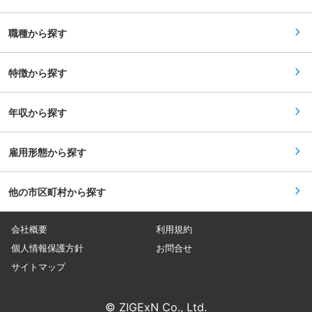
づくりの効率化を体感できる、非常にやりがいの
ある仕事です。 ■配属部門： デジタルイノベー
ション本部 システム管理部 ・東京：部長1名、
職種から探す
部員3名 ・大阪：管理職3名、部員16名 ・滋賀：
管理職2名、部員7名 ・兵庫：部員2名 内 CAD
システムチーム 5名 ■デジタルイノベーション
本部について： 全社横断のIT統括組織である当本
特徴から探す
部は2019年に情報システム部門がデジタルイノベ
ーション本部へと改組されました。現在はR&D機
能を担う『テクノロジー研究部』、基幹システム
年収から探す
の開発運用を行う『システム管理部』、業務革新
を進める『プロセス管理部』、サイバー攻撃等の
セキュリティ対策を推進する『情報セキュリティ
統括室』で構成されています。 当本部の合言葉
雇用形態から探す
は、「現場・現物・現実」です。「ITサービス
は、現場の担当者に使ってもらえなければ意味が
ない」という思想のもと、現場の業務フローや現
他の市区町村から探す
状を観察し、現場担当者と同じ視点に立って企
画・提案をするようにしています。現場のニーズ
に寄り添ったDXを進めることで、現場の作業効
率化や顧客へのサービスの品質向上を目指しま
会社概要
利用規約
す。 変更の範囲：会社の定める業務
個人情報保護方針
お問合せ
サイトマップ
© ZIGExN Co., Ltd.