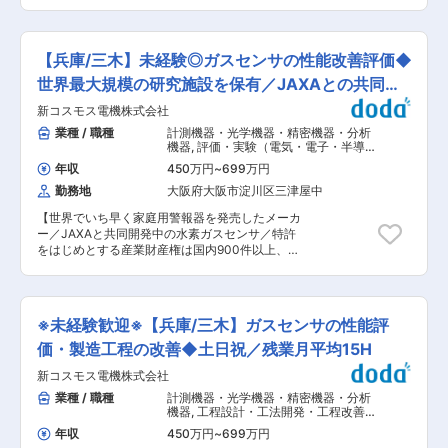
外20件以上を取得／家庭用警報器業界トップ級シ
ります ■扱うサービス 基礎化粧品、ヘアケア、
売も行い、歯車技術を基盤として、ユーザーに新
ェア】 ■業務内容： 主に工場（研究施設）内の
洗顔料、メイクアップ製品等、身近な化粧品を多
たな価値を提供する事を目指している。
共有設備（ボイラ、空調、衛生関係等）の管理
数取り扱います ■組織構成 兵庫工場には約200名
（日常保守、修理、更新等）です。 管理手法とし
が在籍しており、製造・品質管理・技術部門が連
【兵庫/三木】未経験◎ガスセンサの性能改善評価◆
ては、自社での管理及び、メーカーや業者へ依頼
携しながら業務を進めています ■業務の魅力
しての管理です ■新コスモス電機の働き方 ・平
世界最大規模の研究施設を保有／JAXAとの共同開
2019・2025年に新工場が竣工するなど、最新設
均勤続年数17.1年 ・有休取得率71.1% ・育休／産
備が導入された綺麗な工場で、多品種生産ならで
発も
新コスモス電機株式会社
休復帰率100% ・離職率1.6％ ・休日日数年間125
はの調整・判断を行いながら、モノづくりのやり
日 ・正規雇用労働者の中途採用比率47% ・長期
業種 / 職種
計測機器・光学機器・精密機器・分析
がいと幅広い設備知識を身につけられます。 ■教
就業が当たり前の風土が根付いています ■当社に
機器
,
評価・実験（電気・電子・半導
育体制 入社後はOJTを中心に丁寧なフォローを実
ついて ・世界最高水準の技術力でJAXAと共同開
体） 分析・解析・測定・各種評価試験
施。資格取得支援制度や通信教育制度など、スキ
年収
450万円
~
699万円
（化学）
発中の水素ガスセンサなども手掛け実績多数で
ルアップを支援する環境があります ■就業環境
勤務地
大阪府大阪市淀川区三津屋中
す。 ・充実した技術開発体制のもと、オンリーワ
完全週休2日制、年間休日126日、残業は月平均15
ン商品の開発を進めています。 ・特許をはじめと
時間程度と、ワークライフバランスを保ちながら
【世界でいち早く家庭用警報器を発売したメーカ
する産業財産権は、国内900件以上、国外20件以
働けます。育児支援制度も整っています ■想定さ
ー／JAXAと共同開発中の水素ガスセンサ／特許
上を取得しています。 ・「世界中のガス事故をな
れるキャリアパス 経験を積んだ後は、ラインマネ
をはじめとする産業財産権は国内900件以上、国
くしたい」この思いからスタートした新コスモス
ージャー的な役割や設備導入プロジェクト、生産
外20件以上を取得／家庭用警報器業界トップ級シ
電機株式会社のガスセンサ開発は、今では、ご家
管理・技術系ポジションなど幅広いキャリアが描
ェア】 家庭用警報器業界トップ級のシェアを誇る
庭をはじめ、工場・プラントなどの工業分野、水
けます ■企業の特徴 自社一貫体制による高品質
当社において、電気化学式ガスセンサの性能評
素ステーションや宇宙開発事業といった最先端の
な製品づくりを強みとし、現場の意見や挑戦を尊
価・製造工程の改善業務をお任せします。未経験
分野でも使われています。 また、中国・韓国・ア
※未経験歓迎※【兵庫/三木】ガスセンサの性能評
重する風土があります。安定した事業基盤のもと
の方も歓迎です。 ■職務内容 ・入社時に、ガス
メリカ・オランダに現地法人、台湾・タイに事務
工場拡大を進める成長フェーズにあります。 変更
センサやガスの特性など業務に必要な基礎知識を
価・製造工程の改善◆土日祝／残業月平均15H
所を構え、積極的に海外展開を進めています。
の範囲：会社の定める業務
習得後、電気化学式ガスセンサの性能評価や製造
▼HPもぜひご覧ください▼ https://www.new-
新コスモス電機株式会社
工程上の改善課題に対応いただきます。 ■業務の
cosmos.co.jp/recruit/ 変更の範囲：会社の定める
流れ （1）ガスセンサの性能改善評価 ・課題の確
業種 / 職種
計測機器・光学機器・精密機器・分析
業務
認（顧客や製造工程内情報から入手） ・改善策の
機器
,
工程設計・工法開発・工程改善・
検討と提案（原因の究明と対策立案） ・効果の確
IE（組立・アッセンブリ） 評価・実験
年収
450万円
~
699万円
（電気・電子・半導体）
認（性能評価とデータ整理） ・結果の報告（報告