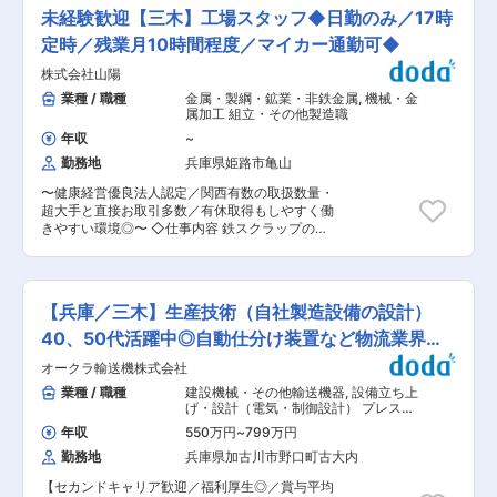
大し、今後全国100店舗展開を目指して急成長を
必要な業務・知見を取得することで、不動産のプ
未経験歓迎【三木】工場スタッフ◆日勤のみ／17時
遂げている当社にて戸建て住宅の設計業務をお任
ロフェッショナルを目指せます。 ■携わる案件は
せします。 ■業務詳細 ・お客様と打ち合わせ／
定時／残業月10時間程度／マイカー通勤可◆
居住用不動産がメインですが、お客さまからの依
現地調査 ・プランニングとお見積り作成 └お客様
頼によっては、事業用不動産の売買仲介もお任せ
株式会社山陽
と3〜4回やりとりして最終的なプランを決定 ・
します。 ※億円単位の一棟収益マンションやビ
図面作成 ・施工現場の確認 └図面通りに仕上がっ
業種 / 職種
金属・製綱・鉱業・非鉄金属
,
機械・金
ル、工場などお客さまのご要望に応じて、仲介だ
ているかの確認のため2〜3回現場へ（積算は現場
属加工 組立・その他製造職
けではなく、自社買取の提案や賃貸経営の提案を
監督が担当） ・お引き渡し ■入社後の流れ 先輩
することが可能です。 ＜配属先について＞ ■不
年収
~
とバディを組んでOJT教育を担当する「ブラザー
動産流通事業部が展開する各事務所にてご活躍い
勤務地
兵庫県姫路市亀山
制度」を導入し、入社後しばらくは、先輩の仕事
ただきます。 各事務所は、4名～10名ほどの人員
に同行して業務の流れや家づくりの全体的なフロ
構成です。 ※詳細は当社WEBサイトをご確認くだ
〜健康経営優良法人認定／関西有数の取扱数量・
ーを学びます。業界で通用する設計担当となれる
さい。 https://www.dh-realestate.co.jp/tenpo/
超大手と直接お取引多数／有休取得もしやすく働
よう、じっくりと時間をかけて手厚くサポートし
■中途入社の社員も多く、これまでの経験・知識
きやすい環境◎〜 ◇仕事内容 鉄スクラップのリ
ます。（独り立ちした後も、いきなり個人行動に
を活かして活躍しています。ご自身の得意な営業
サイクル作業に携わるお仕事です。 ほとんどの作
なるわけではなく、必ず先輩がフォローします
スタイルで、フレキシブルな提案が可能です。 ＜
業を重機や機械を用いて行います。 ・運び込まれ
◎） ■評価制度 案件数による表彰のほか、デザイ
入社後の教育・研修制度＞ ■入社初日は本社また
た品物を重機で荷下ろし ・品種ごとに選別、検収
ンや間取りの優れた作品を自薦して全社員の投票
は東京本店にて事務手続き・会社ルールなどの研
・ガス切断や圧縮などの適切な加工処理 ・トラッ
により最優秀賞を決定するコンテストも実施！最
【兵庫／三木】生産技術（自社製造設備の設計）
修を実施。2営業日目より配属先にて上司・先輩
クへの荷物の積み込み ・お取引先へトラックで荷
優秀賞を受賞した社員には報奨金を支給していま
社員に同行しながら、実務を学んでいただきま
物の引取 など ※業務に必要な資格取得費用は全
40、50代活躍中◎自動仕分け装置など物流業界を
す。 ■組織構成 ◆分業制で業務効率！ 設計は設
す。 ■入社3ヵ月を目安に管理部門主催の研修
額会社負担で取得が可能で、手に職をつけられま
計、積算は積算部、現場の管理は施工管理部、イ
支える
や、キャリアアップした際の階層別研修、新任責
オークラ輸送機株式会社
す。 【組織構成／教育体制】 三木工場：7名で構
ンテリアはインテリアコーディネーターというよ
任者研修なども準備しています。 ＜キャリアパス
成されています。 20代〜50代と幅広い年齢層の
業種 / 職種
建設機械・その他輸送機器
,
設備立ち上
うに、役割・業務を細分化。専任担当による分業
＞ ■一般職 → 主任職 → 管理職 ※これまでのご経
方が活躍中で、未経験からの入社実績もございま
げ・設計（電気・制御設計） プレス金
制で、効率良く業務を進めることができていま
験・実績に応じた職務にて採用を検討します。 ■
す。 入社後は、OJT形式(実務を通じて習得)で丁
型
す。 ■当社について 世界基準の住まいづくりを
年収
550万円
~
799万円
配属先の部署で専門性を高めるキャリアだけでは
寧にサポートします。 【就業環境】 ・基本的に
行ってきたヤマト住建。現役大工さんが「家を建
なく、総合不動産会社として他部署へ異動し、不
勤務地
兵庫県加古川市野口町古大内
は屋外での作業になりますが、空調服の支給や飲
てるなら、ヤマト住建で」と声をそろえて言うほ
動産のプロフェッショナルを目指せます。 （社内
料水の提供等熱中症対策を行っています。 ・「健
ど、技術・実績・クオリティの高さは業界全域に
【セカンドキャリア歓迎／福利厚生◎／賞与平均
FA制度・社内公募制度／一定の要件・選考有り）
康経営優良法人」に認定されており、有休は取得