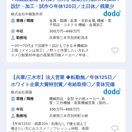
れを可能にするために日頃からお客様としっかり
販売会社様、ユーザー企業様から多様な車種を積
コミュニケーションを取り、関係を築いていただ
設計・加工・試作◇年休120日／土日休／残業少
極的に買い取りしています。 ☆国内販売： 運輸
きます。 ◇仕事内容 ・顧客やメーカーへ訪問、
業や建設業のユーザー企業様に中古車両を販売し
株式会社中橋製作所
商談／現状把握 ・解体等のある場合、品物の確認
ています。 ☆海外輸出： 主にアジア圏の顧客の
（現地下見） ・工場在庫管理 ・入出荷状況の把
業種 / 職種
金属・製綱・鉱業・非鉄金属
,
機械・電
ニーズに応えてコンテナやその他多様な方法によ
握 ・配車手配 など ※長期的な宿泊を伴う出張は
子部品・コネクタ 機械・金属加工
り輸出をしています。 ■当社の魅力 私たちは
ございませんが、配属先によっては月に1〜2回ほ
中古トラックを日本各地から買い取り、国内や海
年収
300万円
~
449万円
ど一泊宿泊を伴う出張が発生します。 【ご入社後
外のお客様へ販売する事業を行っています。 日本
勤務地
兵庫県三木市別所町高木
の流れ】 業務把握のため、入社後3ヵ月〜1年程
の乗用車やトラックは世界的に見ても品質が高
度は工場での現場研修を行います。 実際に現場で
く、中古車両は常に海外国内ともに大きな需要が
〜30〜70代まで活躍中！設計もできる☆機械加
作業を経験しながら、取扱製品や業務の流れを学
あります。 当社はこれまで、チャレンジ精神と信
工職（メインは加工）／黙々と作業したい方おス
んでいただきます。 その時の人員や市況感に応じ
頼を積み重ねる努力により、業界の中では一定の
スメ◎創業65年超の産業用刃物メーカー／年休
て姫路、三木、加西のいずれかへ配属が決まりま
規模に成長してきました。 創業約30年を節目と
120日／土日祝休みで働きやすい環境〜 ■業務概
す。 その後、先輩社員の商談に同席いただきなが
して、さらなる成長に向けて挑戦していきます。
要： 治具設計〜製作・修繕等現場を支える仕事及
ら営業としてのスキルを身につけていただきま
び新規開発製品に関する工具・刃物の試作等加工
す。 【会社PR】 ・地球環境問題に貢献しながら
治具・新製品の試作品を製作する仕事をお任せし
鉄資源のリサイクル一筋に80年 ・鉄スクラップ
【兵庫/三木市】法人営業 ◆転勤無／年休125日／
ます。 加工8割、設計2割のイメージです。 ■業
の取扱数量は関西トップクラス ・健康経営優良法
務詳細： ・AutoCADを使用しての治工具の設計
ホワイト企業大賞特別賞／有給取得〇／育休完備
人に認定されており働きやすい環境を整備 ・地域
・加工用の機械・工具選定及びNCプログラム作
未来牽引企業に認定された優良企業 ・福利厚生制
株式会社基陽
成 ・CNC旋盤・マシニングを駆使しての加工治
度も豊富で有休も取得しやすいためワークライフ
具・新製品の製作 ■組織構成： ・配属部署の人
業種 / 職種
機械部品・金型 その他メーカー
,
装
バランスの実現が可能 変更の範囲：会社の定める
数：17人（男女比：9:1） ・役職者の数：製造部
置・工作機械・産業機械営業（国内）
業務
長1名 エリアリーダー3名 ・年齢構成：30代2
その他消費財営業（国内）
年収
350万円
~
499万円
名、40代３名、50代5名、60代3名、70代4名 ∟
勤務地
兵庫県三木市別所町小林
本ポジションでは製造部長の下に入り、業務指示
等をいただき担当業務を行っていただきます！ ■
【年休125日・残業20h・転勤なしで腰を据えて
業務のやりがい： ・CAD作業が多い日もあれ
働きたい方におススメ！／フレッシュ休暇、体調
ば、加工に没頭する日もございます。黙々と集中