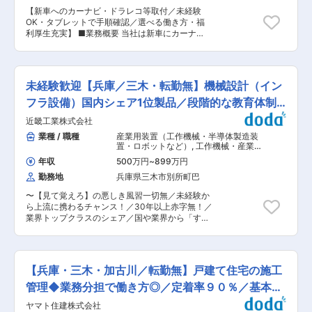
途入社者100%で構成されており、馴染みやすい
字なしと財務基盤が安定しており、リサイクル市
【新車へのカーナビ・ドラレコ等取付／未経験
職場環境です。実験施設の特殊性については入社
場の拡大とともに国内外で事業を伸ばしていま
OK・タブレットで手順確認／選べる働き方・福
後にしっかりと学んでいただけます。 ■働き方：
す。自ら設計した機械が工場で形になり、循環型
利厚生充実】 ■業務概要 当社は新車にカーナ
実験施設内での業務が100%です。残業は月10時
社会への貢献を実感できる点も大きな魅力です。
ビ、ETC、ドライブレコーダーなどの自動車電装
間程度で、働き方改革の推進により突発的なトラ
変更の範囲：会社の定める業務
品を取り付け、問題なく作動するかをチェックす
ブル以外の残業は基本的にありません。 ■当社特
るお仕事です。未経験の方も安心して取り組める
徴： 阪神・淡路大震災の教訓を活かし、人命を守
環境で、タブレットを活用しながらマニュアルに
る建築設計を実現するため、実物大の構造物で実
未経験歓迎【兵庫／三木・転勤無】機械設計（イン
沿って作業を進めていただきます。 ■業務詳細
際の地震の揺れを再現し、壊れる過程・メカニズ
主な業務は、新車へのカーナビやETC、ドライブ
フラ設備）国内シェア1位製品／段階的な教育体制
ムを科学的に分析・記録することを目的とした世
レコーダーなど各種電装品の取付と作動確認で
界最大級の実大三次元震動破壊実験施設（E-ディ
で安心！
近畿工業株式会社
す。車種や機器の種類によって取付位置や手順が
フェンス）が設立されました。震動実験総合エン
異なりますが、すべての工程をタブレットで確認
業種 / 職種
産業用装置（工作機械・半導体製造装
ジニアリング株式会社では、E-ディフェンスの運
しながら進められます。工具の使用経験がなくて
置・ロボットなど）
,
工作機械・産業機
転、維持管理を主な事業としています。 変更の範
も、入社時に基礎から先輩社員が丁寧にサポート
械・ロボット その他機械設計
囲：会社の定める業務
年収
500万円
~
899万円
しますので、安心して業務に慣れることができま
勤務地
兵庫県三木市別所町巴
す。DIYや家具の組み立てなど、ものづくりのご
経験がある方はスムーズに習得できますが、未経
〜【見て覚えろ】の悪しき風習一切無／未経験か
験の方でも問題ありません。 ■扱うサービス カ
ら上流に携わるチャンス！／30年以上赤字無！／
ーナビ、ETC、ドライブレコーダー等の最新自動
業界トップクラスのシェア／国や業界から「すご
車電装品を扱います。 ■組織構成 20代〜30代を
い技術」と認められている会社〜 ■社会インフラ
中心に、幅広い年齢層が活躍している職場です。
を支える設計職 自治体の清掃工場やリサイクル施
■業務の魅力 自動車の最新技術や機器に触れられ
設で使われる破砕機・選別機などのリサイクル機
るため、常に新鮮な気持ちで業務に取り組めま
械のメーカーです。 本ポジションでは、機械設計
す。ものづくりが好きな方や車に興味のある方に
【兵庫・三木・加古川／転勤無】戸建て住宅の施工
担当として1台の機械を一貫して担当します。 廃
は特にやりがいを感じていただけます。 ■教育体
棄物の種類や処理目的は案件ごとに異なるため、
管理◆業務分担で働き方◎／定着率９０％／基本１
制 入社後はタブレットに格納されたマニュアルを
「ただ図面を描く」のではなく、社会課題の解決
使い、実践的なOJTを実施。吉川センターでの研
９時退社
ヤマト住建株式会社
につながるモノづくりに携われる仕事です。 【自
修期間を経て現場に配属となり、研修期間は習熟