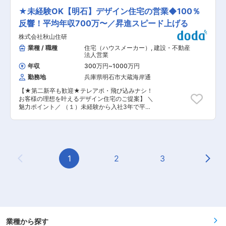
■案件詳細 ・工期：平均2ヶ月半〜3ヶ月 ・平均
業界から「すごい技術」と認められている会社 ・
（約1年〜2年程度）現場の作業の流れ、製造工程
単価：約1,900万円 ・担当案件数：毎月1人2〜3
★未経験OK【明石】デザイン住宅の営業◆100％
公共インフラを支える存在として高い評価を受け
の仕組みなど実務を覚えていただきます。 めっき
件（18〜20棟／年間） ・内勤：外勤＝４：６ ・
ています。トップクラスのシェアを築いています
技術は特殊な技術となるため、現場での業務を重
反響！平均年収700万〜／昇進スピード上げる
現場に出向くのは1現場につき週2〜3回程 ■入社
視しています。 そのため、充実した研修も用意し
後の流れ ◆経験が浅い方も安心 当社では、先輩
株式会社秋山住研
ており、業界が異なる方も活躍いただけるポジシ
がバディを組んでOJT教育を担当する『ブラザー
ョンとなります。 具体的には ・設備投資：めっ
業種 / 職種
住宅（ハウスメーカー）
,
建設・不動産
制度』を導入しています。 ◆始めは先輩の仕事に
き設備、研磨機等５千万円／件 ・設備開発 や
法人営業
同行 業務の流れや家づくりの全体的なフローを学
ラインの立ち上げ ・工法開発や工程設計、設備の
びます。 ◆独り立ち後 いきなり個人行動になる
年収
300万円
~
1000万円
設計、導入など 生産技術の一貫としてめっきの品
わけではなく、先輩が必ず同行。まずは先輩と半
勤務地
兵庫県明石市大蔵海岸通
質保証や研究開発も行って頂き、 時には営業と協
分ずつ業務を分担しながら、スムーズに業務を進
力して業務を進める事もございます。 弊社のコア
めていける環境があります。 経験の浅い方も安心
【★第二新卒も歓迎★テレアポ・飛び込みナシ！
技術に関わる重要なポジションとなります。 ■組
してチャレンジができる環境を整えております。
お客様の理想を叶えるデザイン住宅のご提案】 ＼
織体制： 現在技術部は、50代1名（技術部係長）
またキャリアパスについては、平均で3〜5年でブ
魅力ポイント／ （１）未経験から入社3年で平均
となっております。 全社として中途入社の方も多
ロック長（※店長のような役職）へ昇格し、年収
年収700万円超！頑張りに見合った評価体制。業
く、馴染みやすい環境となります。 ■研修内容：
600万円〜1000万円を稼いでいます。 変更の範
界内でも極めて高い報酬体制をとっており収入
めっき技術講習会を2ヶ月に1回、人材育成の為の
囲：会社の定める業務
UP目指せます！ （２）100％反響営業！SNSな
研修会を毎週1回行っており、研修体制が充実し
どからの集客も充実しておりテレアポや飛び込み
ているので、数多くの未経験の方が活躍されてお
など不要です！ 高機能×デザイン性の高い注文住
ります。 まずは製品を知って頂く為、１−２年程
宅で拡大中の当社にて、モデルハウスにお越しに
1
2
3
度現場にて製品を学んでいただきます ■働き方：
Previous Page
Next
なったお客様に対する住まいづくりの提案・営業
年間休日112日、土日休み、残業ほぼ無し、転勤
をお任せいたします。 ★こんな住宅をご提案★
無と地元に根付いて勤務が可能です ■同社の技
◎高機能で居心地の良い自然素材の住まい！ ◎実
術： 従来からの強みであった「硬質クロムめっ
用性を兼ね備えたおしゃれなデザイン！ 住宅メー
き」の技術を生かして船舶や大型発電機用のエン
カーの多くが「高気密・高断熱」を掲げる中、
ジン部品、各種産業機械部品のめっきを手掛ける
「透湿性」も兼ね備え夏は涼しく、冬は暖かく過
ように。今では「無電解ニッケルめっき」「電気
ごせる“深呼吸する家”をご提案します。 【仕事の
ニッケルめっき」のほか、銅・錫・鉛など幅広い
流れ】 （1）ヒアリング： モデルハウスにお越し
業種から探す
めっきにも対応。表面処理のみならず、前処理・