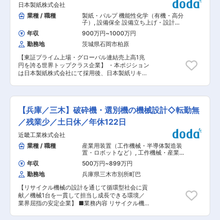
ループ 部長1名、リーダー2名、担当課長2名、部
厚生充実
日本製紙株式会社
成補助（CADソフトを使用） その後、業務に慣
員5名の計10名が在籍しています。30代から50代
れていただいた上で、以下業務をお任せいたしま
業種 / 職種
製紙・パルプ 機能性化学（有機・高分
まで幅広い層が活躍しており、技術的なフォロー
す。（入社１〜２年後を想定） ※スキル／希望に
子）
,
設備保全 設備立ち上げ・設計
体制も万全です。 ■魅力・やりがい 自身の改善
合わせて業務内容を検討します。 ・お客様へのプ
（機械設計）
提案が、製品の品質向上や事故防止に直結する手
年収
900万円
~
1000万円
レゼンテーションや設計内容の説明 ・お客様のヒ
応えを感じられます。JAXAとの共同開発など、
勤務地
茨城県石岡市柏原
アリングを基にしたプランニング・提案 ・規格住
次世代のクリーンエネルギー社会を支える誇りを
宅の設計およびカスタマイズ対応 ・設計を担当
持てる仕事です。未経験からでも、国家プロジェ
【東証プライム上場・グローバル連結売上高1兆
■取り扱い商材： （1）超高性能な規格住宅 「ド
クトに関わるような専門スキルを身につけ、市場
円を誇る世界トップクラス企業】 ・本ポジション
イツの家」は、単なる注文住宅ではなく、超高性
価値を高めることができます。 ■特徴・ポイント
は日本製紙株式会社にて採用後、日本製紙リキッ
能な規格を備えた住宅を提案しています。 環境と
・将来性：脱炭素社会の実現に向け、水素ガスセ
ドパッケージプロダクト株式会社への在籍出向と
資産としての価値を両立する住宅で、快適で合理
ンサの需要は世界的に高まっています。 ・安定
なります。 ■業務内容： 生活関連事業の中で
的な暮らしを提供し、長く次世代へとつなぐ思想
性：家庭用・工業用ともに高いシェアを維持し、
も、特に「紙パック」事業は、代替プラスチック
を反映しています。 （2）環境と調和するデザイ
強固な経営基盤があります。 ・技術力：オンリー
包装材としての需要拡大を背景に、国内市場・グ
ン 環境に対して低い影響（ローインパクト）であ
【兵庫／三木】破砕機・選別機の機械設計◇転勤無
ワン商品の開発に注力し、国内外で多数の知的財
ローバル市場ともに今後さらなる成長が見込まれ
りながら、高い接触（ハイコンタクト）を持つ住
産権を保有しています。 変更の範囲：会社の定め
ています。 当社は、「紙パック」事業において世
／残業少／土日休／年休122日
宅の追求をしています。 （3）高い省エネルギー
る業務
界トップクラスの企業となることを成長目標に掲
性能 ドイツは環境先進国として、省エネルギー住
近畿工業株式会社
げており、現在最も注力している事業の1つで
宅の最先端を走っています。 「ドイツの家」は、
す。 市場拡大および当社の売上・シェア拡大に向
業種 / 職種
産業用装置（工作機械・半導体製造装
そのドイツの最新技術と思想を取り入れ、高度な
けて、最新鋭の加工・充填機や印刷機への積極的
置・ロボットなど）
,
工作機械・産業機
温熱環境とデザインを両立した美しい省エネ住宅
な設備投資を進めています。機能性に加え、「美
械・ロボット その他機械設計
を提供しています。 ◆本ポジションの特徴：
年収
500万円
~
899万円
粧性」や「全面印刷」といったデザイン性を追求
（1）唯一無二の外観デザイン/広々とした空間設
勤務地
兵庫県三木市別所町巴
し、競合製品との差別化をさらに推進していま
計/窓・ブラインド/フローリング・キッチンには
す。 入社後は、生産子会社である日本製紙リキッ
すべてドイツ製の高級製品が使われており、デザ
【リサイクル機械の設計を通じて循環型社会に貢
ドパッケージプロダクト株式会社へ出向いただ
イン性と暮らしの性能を両立した、上質な家とな
献／機械1台を一貫して担当し成長できる環境／
き、新技術導入や生産技術の確立、安全・安定操
ります。 （2）土日休み／残業時間23時間程度と
業界屈指の安定企業】 ■業務内容 リサイクル機
業の実現といった生産技術領域の課題解決を担っ
働きやすい環境を用意いたします。 ※土日に出社
械・プラントの設計担当として、破砕機・選別機
ていただきます。 ・新技術や新設備の導入（海
した際は、代休を取得いただきます。 （3）環境
など1台の機械を一貫して担当いただきます。処