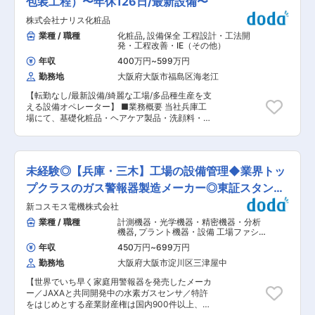
包装工程）〜年休126日/最新設備〜
は、既存のお客様からのご紹介や問い合わせが中
る業務
役経営企画室長が、丁寧に指導します。徐々に業
心で、飛び込みやテレアポは実施しておりませ
株式会社ナリス化粧品
務を引き継ぎ、CFOとしての役割を担っていただ
ん。営業現場のIT化に投資をしており、営業が顧
きます。 ■ゆくゆくお任せする業務 経営企画室
業種 / 職種
化粧品
,
設備保全 工程設計・工法開
客対応に注力できる体制を整えております。 ◇扱
長として、全社予算管理やKPI設計・モニタリン
発・工程改善・IE（その他）
う商材◇ 自然塗料やフローリング、外付けブライ
グ、各部門との連携による経営課題の解決支援、
ンド、断熱・高気密な窓 など、ドイツメーカーの
年収
400万円
~
599万円
会社の仕組みづくりなどをお任せします。 ■組織
建築資材 ■営業エリア： 大阪・京都を主に担当
勤務地
大阪府大阪市福島区海老江
体制： 配属先は経営企画室で、社長と密に連携し
していただきます。週一日（月曜日）のみ兵庫本
ながら業務を進めていただきます。小規模な組織
社へ出社いただきますが、その他の曜日はリモー
【転勤なし/最新設備/綺麗な工場/多品種生産を支
ながら、社員一人ひとりの意見が尊重される風通
ト勤務、もしくは顧客への直行直帰となります。
える設備オペレーター】 ■業務概要 当社兵庫工
しの良い職場です。 ■このポジションの魅力 ・
■入社後のイメージ： 入社後は同社の全社研修と
場にて、基礎化粧品・ヘアケア製品・洗顔料・メ
当社の未来を左右する、経営課題へ取り組むやり
工場研修を経た後、OJTのもと、研修を行いま
イクアップ化粧品など、幅広い自社製品および
がいがあります。 ・他部署を巻き込んで取り組ん
す。OJT期間は平均で10ヶ月としっかりと一人立
OEM製品の充填・包装工程における保全・工程設
でいく面白さがあります。裁量もってしっかり取
ちまで教育しますので、安心してご応募くださ
計（設備オペレーション業務）を担当します。 多
り組めます。 ・社員の「挑戦したい」という気持
い。 変更の範囲：会社の定める業務
品種小ロット生産の現場で、生産ラインの安定稼
ちを尊重する風土があり、ご自身の意思で幅広い
未経験◎【兵庫・三木】工場の設備管理◆業界トッ
働を支える技術職です。 ＜メイン＞ ◎生産設備の
チャレンジが可能です。 ・新しい領域を自分の手
段取り（工程設計・量産準備） 生産前に、製品仕
プクラスのガス警報器製造メーカー◎東証スタンダ
で1から構成することができるやりがいがありま
様や容器形状に合わせて充填量・速度・温度条件
す。 ■企業の特徴／魅力： 当社は地域に根ざし
ード上場
新コスモス電機株式会社
などを設定し、ラインが安定して稼働する状態を
た中小企業でありながら、社員の「挑戦したい」
整えます ◎生産設備の保守・調整対応 日常点検や
業種 / 職種
計測機器・光学機器・精密機器・分析
という気持ちを尊重する風土があります。年休
簡易メンテナンス、不具合発生時の初期対応や部
機器
,
プラント機器・設備 工場ファシ
120日、残業20時間程度と働きやすい環境が整っ
品交換、必要に応じた外部業者手配を行い、安定
リティ・ユーティリティ（電気・空調
ており、マイカー通勤も可能です。新しい領域を
年収
450万円
~
699万円
衛生）
稼働を維持します ＜サブ＞ ◎新規設備の導入対応
自分の手で1から構成することができるやりがい
勤務地
大阪府大阪市淀川区三津屋中
工場拡張や生産能力向上に伴う新規設備導入に、
があります。 ■概要： ・同社は、1969年創業の
現場メンバーとして関与します。メーカーと連携
歯車メーカーです。主に産業ロボット向けの高精
【世界でいち早く家庭用警報器を発売したメーカ
し立ち上げや現場定着をサポートします ◎設備メ
度ギヤの製造、減速機用 ・ギヤの製造、産業用ロ
ー／JAXAと共同開発中の水素ガスセンサ／特許
ーカーとの折衝対応 現場の使用状況や改善要望を
ボットのサブ組みを手掛けている。また、装置・
をはじめとする産業財産権は国内900件以上、国
設備メーカーへ伝え、仕様調整や改善検討に携わ
機構の設計・制作、自社ブランド製品の製造・販