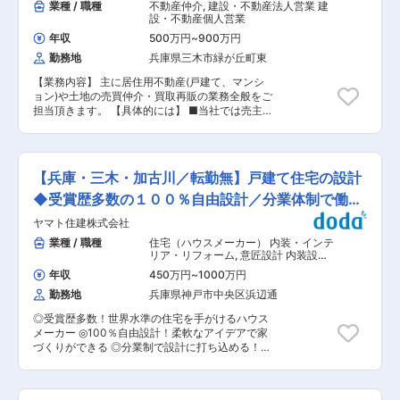
業種 / 職種
不動産仲介
,
建設・不動産法人営業 建
設・不動産個人営業
年収
500万円
~
900万円
勤務地
兵庫県三木市緑が丘町東
【業務内容】 主に居住用不動産(戸建て、マンシ
ョン)や土地の売買仲介・買取再販の業務全般をご
担当頂きます。 【具体的には】 ■当社では売主
さま・買主さまの両方を担当していただきます。
・不動産売却・購入の依頼獲得に向けた営業活
動 (大和ハウスグループや提携法人) ・不動産売
却・購入の反響対応、対象物件の周辺や役所調
【兵庫・三木・加古川／転勤無】戸建て住宅の設計
査、現地査定、査定書作成、査定価格の説明、媒
介契約締結 ・物件案内、契約関連書作成（売買契
◆受賞歴多数の１００％自由設計／分業体制で働き
約書、重要事項説明書など）、契約締結 ・引き渡
方◎
ヤマト住建株式会社
し準備（司法書士手配・銀行調整）、アフターフ
ォロー など 【営業スタイル】 ■WEBサイト・
業種 / 職種
住宅（ハウスメーカー） 内装・インテ
広告反響だけでなく、大和ハウスグループのネッ
リア・リフォーム
,
意匠設計 内装設
トワークを活かした情報収集や提携法人（税理士
計・リフォーム・インテリア（住宅）
年収
450万円
~
1000万円
や金融機関など）から不動産売買に関する情報を
勤務地
兵庫県神戸市中央区浜辺通
キャッチ ■売主さまや買主さまの情報収集が必要
となるため、売買仲介業務だけでなく、ネットワ
◎受賞歴多数！世界水準の住宅を手がけるハウス
ーク構築のため、大和ハウスグループや提携法人
メーカー ◎100％自由設計！柔軟なアイデアで家
に向けた営業活動も行います。 信頼を積み重ね、
づくりができる ◎分業制で設計に打ち込める！直
人脈を繋げることで、営業職のやりがいや成長を
行直帰可／週休2日／転勤なし ■業務内容 日本の
感じることができます。 ■売主さま担当・買主さ
住宅を世界基準にすることを使命に、関東・中
ま担当と各担当を分けることなく、一気通貫でお
部・中国エリアを含め全18都道府県まで店舗を拡
客さまの売買仲介業務をお任せします。 両者への