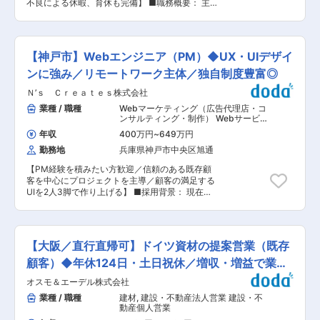
不良による休暇、育休も完備】 ■職務概要： 主
して作業ができる環境です。 ・自ら創意工夫をし
に職人さんが使用する安全保護具を建設企業や自
ながら、良いモノづくり・製品づくりを行うやり
動車メーカー等への営業業務全般を担当していた
がいがございます。 ・ルーチン的な業務も発生し
だきます。ほぼ100%新規向けの営業です。 ■職
ますが、開発品や1品ものが多く、同じ作業では
務詳細： ・2022年1月2日より法律が改訂され、
なく多様な経験ができます。 ■働き方： 年間休
【神戸市】Webエンジニア（PM）◆UX・UIデザイ
5m以上の高所での作業はフルハーネスの着用が
日120日、土日休みで残業も少なく働きやすい環
義務化されました。それにより大手メーカーや建
ンに強み／リモートワーク主体／独自制度豊富◎
境です。 ＜昨年度実績で残業時間０時間です！＞
設企業からのハーネスのニーズが高まっておりま
■福利厚生・社内設備： ・食堂があり、希望者に
Ｎ’ｓ Ｃｒｅａｔｅｓ株式会社
す。 ・今回ご担当いただく方には展示会やイベン
は配達弁当が430円で購入可能です ・更衣室・個
トなどで新規顧客の方と接点を取っていただき、
業種 / 職種
Webマーケティング（広告代理店・コ
人ロッカーあり ■当社について： 創業より半世
アポを取って自社製品の営業をしていただきま
ンサルティング・制作） Webサービ
紀以上に渡り産業用刃物製造に取り組んでおり、
す。 ■取扱商材： 安全帯/腰ベルト/作業バッグ/
ス・Webメディア（EC・ポータル・ソ
企業活動を通して社会の発展に貢献することがモ
年収
400万円
~
649万円
ーシャル）
,
Webサービス・プロジェ
工具袋/工具/ツールホルダー/ハーネス安全帯等で
ットーです。 半世紀以上の間に培われた技術やネ
クトマネジャー Webサービス系エンジ
勤務地
兵庫県神戸市中央区旭通
す。 ◎商材の魅力… 業界初のナイロン工具の開発
ットワークを活用し新たな製品や市場を創造しこ
ニア（フロントエンド・サーバーサイ
実績、ひょうごNo,1ものづくり大賞・グッドデザ
れからも社会の発展に貢献します。 ■正社員登用
ド・フルスタック）
【PM経験を積みたい方歓迎／信頼のある既存顧
イン賞 金賞受賞するなど、同社製品は国内外で高
について 直近5年間では、契約社員採用８名中正
客を中心にプロジェクトを主導／顧客の満足する
く評価されております。 軽量でデザイン性に優れ
社員登用は7名 変更の範囲：会社の定める業務
UIを2人3脚で作り上げる】 ■採用背景： 現在エ
ているのが強みです。 ■組織構成： 営業部は女
ンジニア組織は4名ですが、責任者のみがPMとな
性２名（50代の方、40代の方）、営業アシスタ
りプロジェクトを動かしているため、受けられな
ント３名（30代2名,20代）で構成されておりま
い案件も多くなっている状況です。上流工程の経
す。 ■働き方： ・計画有給の取得は100%で、フ
験のある方に来ていただき、PMとしての役割を
レッシュ休暇８日もございます。 ・体調不良のお
【大阪／直行直帰可】ドイツ資材の提案営業（既存
担っていただきながら開発をお任せしたいと考え
休みについてもお気軽に ・育休も完備 ・宿泊伴
ています。 ■職務概要：： 自社プロダクトの開
顧客）◆年休124日・土日祝休／増収・増益で業績
う出張は現状月1,2回ほどですが、今後増える見込
発やクライアントからのWebサービス、業務シス
みです。 内閣府主催「女性のチャレンジ賞」・ホ
好調◎
オスモ＆エーデル株式会社
テム、スマホアプリ等の受託開発をお任せしま
ワイト企業大賞 特別賞「愛あるモノづくり経営
す。 ■職務詳細： ・Webサービス、業務システ
業種 / 職種
建材
,
建設・不動産法人営業 建設・不
賞」などを受賞 ■教育制度： 「新人研修」「次
ムの要件確認〜開発 ・自社プロダクトの開発 ・
動産個人営業
世代リーダー制度」「海外研修」「社内勉強会」
インフラ構築 ・スマホアプリの開発 ・Webサイ