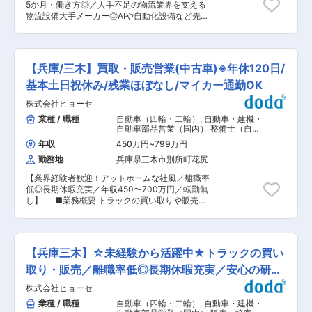
知れ渡っています。また、ＣＭや印刷物などに掛
5か月・働き方◎／人手不足の物流業界を支える
しやすい雰囲気で、残業も少なく月に10時間程度
かる広告費を最小限に抑え、その予算を建材や工
物流設備大手メーカー◎AIや自動化設備など先端
です。 【会社PR】 ・地球環境問題に貢献しなが
事に振り向けるなど、真摯に家づくりに向き合
技術・自社製品多数あり】 ■仕事内容 コンベヤ
ら鉄資源のリサイクル一筋に80年 ・鉄スクラッ
い、設計から施工に至るまでの工程すべてを大切
やFA機器の製造ラインにおいて、生産技術全般
プの取扱数量は関西トップクラス ・健康経営優良
に想い、丁寧に取り組んでいることで、施主（お
（設備・金型の設計、工程立ち上げ、改善業務）
法人に認定されており働きやすい環境を整備 ・地
客様）からの評判も上々！高い技術力と顧客ファ
を幅広くお任せします。 自社4工場（本社、東加
域未来牽引企業に認定された優良企業 ・福利厚生
【兵庫/三木】買取・販売営業(中古車)※年休120日/
ーストの姿勢をあわせ持ち、業界随一のスピード
古川、三木第一、三木第二）およびグループ会社
も豊富で有休も取得しやすいためワークライフバ
で成長・拡大を続けていきます。 変更の範囲：会
（加西市）の工場を統括します。 週に数回程度各
基本土日祝休み/残業ほぼなし/マイカー通勤OK
ランスの実現が可能 景気に左右されにくい事業の
社の定める業務
工場の現場へ赴き、直接設備の導入や改善指導な
ため、長く安定して働きたい方に最適です。 変更
株式会社ヒョーセ
どを行っていただきます。 ＜具体的には＞ ・設
の範囲：会社の定める業務
計・開発 金型（プレス)・加工機の開発および
業種 / 職種
自動車（四輪・二輪）
,
自動車・建機・
iCADを用いた設計、治具設計 ・生産準備・立ち
自動車部品営業（国内） 整備士（自動
上げ 工程レイアウト設計、量産体制の構築 新規
車・建機・航空機など）
年収
450万円
~
799万円
設備の導入・立ち上げ・試運転 ・改善・保守 生
勤務地
兵庫県三木市別所町花尻
産性および品質の改善活動 現場でのトラブル対応
■組織構成 生産本部 ものづくり推進課（計8名）
【業界経験者歓迎！アットホームな社風／離職率
３０代から５０代まで幅広く在籍しております。
低◎長期休暇充実／年収450〜700万円／転勤無
中途入社の方も多く馴染みやすい環境です ■働き
し】 ■業務概要 トラックの買い取りや販売に
方 年間休日125日、土日祝基本休みと働きやすい
関する営業職としての業務をメインにお任せしま
環境に加え、住宅手当・家族手当・勤務地手当と
す。 車両の買い取りや査定、中古販売、ゆくゆく
手当も充実しております。 その他にも独身寮、社
は海外顧客との商談など、業務内容が幅広いため
員持株会、海外留学制度、産休制度、育児休業制
多角的なスキルが身に着きます。 ＜具体的に
度（男性の取得実績多数あり）、介護休業制度 ■
【兵庫三木】☆未経験から活躍中★トラックの買い
は＞ ・車両の情報確認 ・車両の写真撮影／ウェ
当社の魅力 （1）物流業界に革新を生み出す高い
ブ掲載 ・中古トラックの売買における顧客対応
取り・販売／離職率低◎長期休暇充実／安心の研修
開発力 80年以上に渡り、物流業界において物流
・中古トラックの仕入営業 ・オートオークション
システムの開発と研究を積み重ね続けて来た当社
制度
株式会社ヒョーセ
への出品車両の選定や入札 ■組織構成 現在
は業界における物流システムの革新企業として世
は、仕入れと営業を兼務していりますが、計5名
業種 / 職種
自動車（四輪・二輪）
,
自動車・建機・
界的に評価され、その開発力と創造力は「24時間
（30〜50代/男性）から構成されています。当社