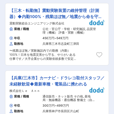
外・国内の設備メーカーとの技術商談、自社プラ
先進国ドイツの設計思想や技術を取り入れた高性
理物や目的が毎案件異なるため、顧客仕様の検討
ントへの導入に向けた基本設計、試運転等） ・生
能住宅に携わることができます。 また、構造や意
から基本・詳細設計、納入までプロジェクト全体
産技術課題の解決（安全・安定操業に向けた生産
【三木・転勤無】震動実験装置の維持管理（計測
匠に特徴ある住宅を手掛けていただくため、スキ
を見渡しながら設計業務に取り組めます。 ＜具体
技術の確立、QCS課題の改善・向上） ・紙パッ
ルを磨いていただくことが可能です。 変更の範
的な業務内容＞ ・顧客要望／仕様に基づく機械装
器）◆内勤100%・残業ほぼ無／地震から命を守る
ク営業本部における拡販に向けた製販技一体での
囲：会社の定める業務
置の基本設計・詳細設計 ・SolidWorks、
課題解決、コミュニケーション、支援および助言
実験施設
震動実験総合エンジニアリング株式会社
AutoCAD等を用いたレイアウト図・部品図・配管
■キャリアパス： ・入社後は、技術・設備部門の
図の作成 ・強度計算・構造解析などの技術検討お
業種 / 職種
公社・官公庁・学校・研究施設
,
品質管
技術者として、加工・印刷の両領域における知
よび設計検証 ・製造・調達・施工部門、協力会社
理（機械） 評価・実験（機械）
識・技術・経験を習得いただきます。 ・その後
との打合せ・仕様調整 ・製品据付・試運転時の技
は、液体用紙パック事業および工場のマネジメン
年収
450万円
~
549万円
術サポート対応 ■組織環境 機械設計10名、プラ
ト層（工場長・部長・課長）としてのキャリア形
勤務地
兵庫県三木市志染町三津田
ント設計10名、電気設計3名で構成される設計組
成を期待しています。 ■出向先情報： ・日本製
織です。機械・プラント・電気が近い距離で連携
紙株式会社にて採用後、日本製紙リキッドパッケ
〜残業ほぼ無／実験施設内での勤務（内勤）
しており、自身が担当する1台について関係者と
ージプロダクト株式会社への在籍出向となりま
100%！日本を地震災害から守る、やりがいある
相談しながら進められる環境です。 ■キャリア
す。 ・事業内容：液体用紙パックの製造 ・出向
仕事です／大手企業からの実験依頼多数で安定性
受注から納入までの長期プロジェクトを通じて、
先の就業規則が適用されるため、日本製紙株式会
◎〜 ■職務概要： 大型実験設備の運転において、
設計スキルとあわせてプロジェクト管理力も習得
社とは以下の労働条件が異なります。 年間休日
試験体の加速度や歪等の試験データ収録等の研究
できます。将来的には、リーダーとして案件を統
数：112日 休日制度：週休2日制 フレックスタイ
支援業務、並びに数百チャンネルの振動・歪計測
括する役割や、特定機種・技術領域のスペシャリ
ム制：無 変更の範囲：会社の定める業務
収録装置に関して各種の定期点検・保守点検等の
ストとしてのキャリアが期待されています。 ■就
【兵庫/三木市】カーナビ・ドラレコ取付スタッフ／
維持管理業務を担当していただきます。 実験設備
業環境 年間休日122日、完全週休2日制（土日
の運用、維持管理において機械・電気・制御など
未経験歓迎◆最新車種・電装品に携われる
休）。残業は月10〜20時間程度で、メリハリを
他分野のチームと連携しながら業務の実施を進め
つけた働き方が可能です。健康経営優良法人認定
株式会社Ｌｅ Ａｎｎ
ます。 ■ご入社後の流れ： OJTで指導員がマン
を受けており、育児・介護休暇や時短勤務制度も
ツーマンで指導いたします。実験規模が大きいた
業種 / 職種
通信販売・ネット販売 その他
,
基地
整備されています。 ■企業の魅力 「砕く・剪
め1つの業務に対しての影響力の大きさはありま
局・無線機器・通信機器 整備士（自動
る・選ぶ」を軸に、破砕機・選別機などリサイク
すが基本的にチームで動きますので安心して取り
車・建機・航空機など）
ル・環境関連機械を提供し、清掃工場やリサイク
年収
300万円
~
499万円
組めます。 ■組織構成： 配属部署は3名で構成さ
ル施設、アスファルト道路など社会インフラを支
勤務地
兵庫県神戸市長田区片山町
れており、60代、30代2名が活躍しています。中
えています。自己資本比率62.4％、30年以上赤