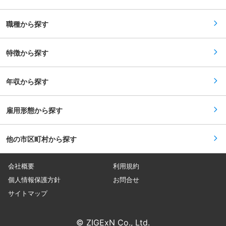
になったお客様や、SNSなどを通じて問い合わせ
後処理も社内一貫加工ができる環境を整え、短納
をいただいたお客様に対し、住まいづくりに対し
期・低コストを実現しています 同社では長年にわ
ての悩みや困り事をお伺いします。 （2）プラン
たり蓄積されたノウハウや加工技術により、技術
職種から探す
ニング： 「購入に興味がある」という方へ、間取
者の手で仕上げを行っています。こうした技術を
り・予算・家族構成・ライフスタイル・お客様の
継承し、めっき加工のプロとして活躍することが
住まいへの理想などを詳しくお伺いし、ご希望に
できます。また、資格の取得支援や外部講師を招
合わせて土地探し〜間取りやデザインまでをご提
特徴から探す
いての講習会等も行っているため、一生モノのス
案します。 （3）ご契約： 契約書作成、ローンの
キルを身に付け、技術者として長く活躍したい方
組み立て計画も担当します。なお、仕様の打合せ
にはマッチした環境です 変更の範囲：会社の定め
からは工務担当に引き継ぎます。 （4）お引渡
る業務
年収から探す
し： 工事が済んだら、いよいよマイホームのお引
渡し。感動の瞬間にも立ち会います。 ■働き方：
・休日は総合展示場などでお客様へご提案を行う
ことが多く、平日にお客様へのプレゼン準備や事
雇用形態から探す
務処理などを行います。 ・インセンティブ制度：
評価基準も明確！販売した棟数によってしっかり
支給されます。 ■キャリアアップ： 営業として
他の市区町村から探す
経験を積んでいただいた後は、リーダーやマネー
ジャーなどに挑戦していただけます。 現在当社は
「100人10店舗100億」をビジョンとして掲げて
おり、事業展開や新拠点もさらに拡大していく予
会社概要
利用規約
定です。そのため、早期の段階から社員に裁量権
を持たせ、ゆくゆくは組織マネジメントが出来る
個人情報保護方針
お問合せ
メンバーを多く輩出していくことを考えていま
サイトマップ
す。 変更の範囲：会社の定める業務
© ZIGExN Co., Ltd.