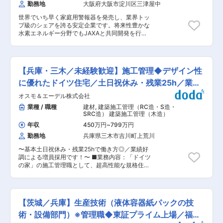
勤務地
大阪府大阪市淀川区三津屋中
書の取り纏めと報告会開催） （2）業務の進捗報
告 ・期初における年間計画の立案と報告 ・毎週
世界でいち早く家庭用警報器を発売し、業界トッ
のミーティングにて状況報告 ・半期毎の進捗報告
プ級のシェアを誇る安定企業です。将来性豊かな
■組織構成 センサ本部センサ技術部 ・部長：1
水素エネルギー分野でもJAXAと共同開発を行う
名、グループリーダー：2名、担当課長：2名、部
など、最先端技術に触れながら、大阪で腰を据え
員：5名（年齢層：30代〜50代） ・固体センサ
て長く活躍いただけます。 ■仕事内容 電気化学
技術グループ（5名）と電気化学センサ技術グル
式ガスセンサの性能評価や、製造工程の改善業務
ープ（5名）に分かれており、電気化学センサ技
を担当します。 入社後はガスセンサの基礎知識や
術グループに配属予定です。 ■配属先のミッショ
【兵庫・三木／未経験歓迎】施工管理◆デザイン性
ガスの特性を学ぶ研修からスタートするため、未
ン ・ガスセンサの性能評価及び製造方法の改善改
経験の方も安心です。 具体的には、顧客や製造現
に優れたドイツ住宅／土日祝休み・残業25h／業績
良。 ・量産化に向けた製造工程設計管理及び製造
場から寄せられる課題に対し、原因究明と対策の
移管の支援。※ガスセンサに関する技術面の対応
好調◆
オスモ＆エーデル株式会社
立案を行います。センサの性能を最大限に引き出
を担っている。 ■当社について ・世界最高水準
し、より安全で高品質な製品を世に送り出すため
業種 / 職種
建材
,
建築施工管理（RC造・S造・
の技術力でJAXAと共同開発中の水素ガスセンサ
の重要な役割を担っていただきます。 ■業務イメ
SRC造） 建築施工管理（木造）
なども手掛け実績多数です。 ・充実した技術開発
ージ ・ガスセンサの性能改善評価 顧客や製造工
体制のもと、オンリーワン商品の開発を進めてい
年収
450万円
~
799万円
程から課題を確認し、原因究明と対策案を検討し
ます。 ・特許をはじめとする産業財産権は、国内
勤務地
兵庫県三木市吉川町上荒川
ます。性能評価とデータ整理を行い、効果を確認
900件以上、国外20件以上を取得しています。
後、報告書にまとめて報告会を実施します。 ・業
・「世界中のガス事故をなくしたい」この思いか
〜基本土日祝休み・残業25hで働き方◎／業績好
務の進捗報告 期初に年間計画を立案し、毎週のミ
らスタートした新コスモス電機株式会社のガスセ
調による増員採用です！〜 ■業務内容：「ドイツ
ーティングで状況を共有します。半期ごとの進捗
ンサ開発は、今では、ご家庭をはじめ、工場・プ
の家」の施工管理職として、超高性能な規格住宅
報告を通じ、着実に目標達成を目指せる環境で
ラントなどの工業分野、水素ステーションや宇宙
の現場管理をお任せします。環境に配慮した住ま
す。 ■案件・商材の説明 ご家庭の安全を守る警
開発事業といった最先端の分野でも使われていま
いづくりを通じて、お客様に快適で持続可能な暮
報器から、工場・プラント等の工業分野、水素ス
す。 ▼HPもぜひご覧ください▼
らしを提供するやりがいのあるポジションです。
テーションや宇宙開発まで、幅広い分野のガスセ
https://www.new-cosmos.co.jp/recruit/
※ご志向に合わせ、設計や接客などもお任せして
ンサを扱います。国内900件以上の特許を持つ世
【茨城／兵庫】生産技術（液体容器紙パックの技
いければと思います。 ▼主な業務内容 まずは補
界最高水準の技術力が強みです。 ■所属組織の説
助作業からお任せいたします。 ・現場管理 ・建
術・設備部門）※管理職◆東証プライム上場／福利
明 センサ本部センサ技術部電気化学センサ技術グ
築申請や省エネ性能等の申請補助 ・設計図面の作