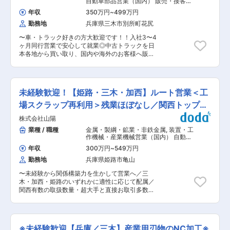
自動車部品営業（国内） 販売・接客・
の無人化」「徹底された品質管理」「仕分け機に
は離職率が低いので社歴長いベテラン社員が多
売り場担当
おける店舗別出荷」等、現在ではすでに当たり前
年収
350万円
~
499万円
く、未経験から活躍しているメンバーもいます。
となった物流システムを世に輩出しています。
勤務地
兵庫県三木市別所町花尻
■事業について ☆買取： 国内外の需要に応え
（2）社内大学の開校とエンジニア育成への圧倒
るためにオートオークション、ディーラー様、中
的熱意 「すべてはお客様の視線で」クライアント
〜車・トラック好きの方大歓迎です！！入社3〜4
古車販売会社様、ユーザー企業様から多様な車種
が困っている問題や課題の本質を探り、永年の蓄
ヶ月同行営業で安心して就業◎中古トラックを日
を積極的に買い取りしています。 ☆国内販売：
積した技術力を駆使し、お客様に提案していく
本各地から買い取り、国内や海外のお客様へ販
運輸業や建設業のユーザー企業様に中古車両を販
「課題解決型企業」。このビジョンを目指す上で
売！〜 〜年休１２０日！残業１０h程度！転勤な
売しています。 ☆海外輸出： 主にアジア圏の顧
いかに人財の育成が必要になるか、当社はエンジ
し！働きやすさ◎〜 ■業務概要 トラックの買い取
客のニーズに応えてコンテナやその他多様な方法
ニア育成において非常に力を入れており、多岐に
りや販売に関する営業職としての業務をメインに
により輸出をしています。 ■当社の魅力 私た
亘る分野の講座を開催し、カリキュラムの作成や
お任せします。 車両の買い取りや査定、中古販
ちは中古トラックを日本各地から買い取り、国内
未経験歓迎！【姫路・三木・加西】ルート営業＜工
講師は先輩社員が行いながら若手社員へと伝えて
売、ゆくゆくは海外顧客との商談など、業務内容
や海外のお客様へ販売する事業を行っています。
行くことで実践に役立てるまでを早期に行えるよ
が幅広いため多角的なスキルが身に着きます。
場スクラップ再利用＞残業ほぼなし／関西トップク
日本の乗用車やトラックは世界的に見ても品質が
う取り組んでおります。
＜具体的には＞ ・車両の情報確認 ・車両の写真
高く、中古車両は常に海外国内ともに大きな需要
ラス企業
株式会社山陽
撮影／ウェブ掲載 ・中古トラックの売買における
があります。 当社はこれまで、チャレンジ精神と
顧客対応 ・中古トラックの仕入営業 ・オートオ
業種 / 職種
金属・製綱・鉱業・非鉄金属
,
装置・工
信頼を積み重ねる努力により、業界の中では一定
ークションへの出品車両の選定や入札 ■組織
作機械・産業機械営業（国内） 自動
の規模に成長してきました。 創業約30年を節目
構成 現在は、仕入れと営業を兼務していります
車・建機・自動車部品営業（国内）
として、さらなる成長に向けて挑戦していきま
年収
300万円
~
549万円
が、計5名（30〜50代/男性）から構成されてい
す。
勤務地
兵庫県姫路市亀山
ます。当社は離職率が低いので社歴長いベテラン
社員が多く、未経験から活躍しているメンバーも
〜未経験から関係構築力を生かして営業へ／三
います。 ■入社後の流れ まずはトラックに慣
木・加西・姫路のいずれかに適性に応じて配属／
れていただく期間として、自社工場内でトラック
関西有数の取扱数量・超大手と直接お取引多数／
の車両確認や仕分けなどを行っていただきます。
有休取得もしやすい／健康経営優良法人認定〜 工
その後、入社3〜4ヶ月は先輩社員と同行をしなが
場解体時などに出る鉄スクラップの仕入れから販
ら営業業務について学んでいただきます。 ■
売までを目的とした営業業務をご担当いただきま
事業について ☆買取： 国内外の需要に応えるた
す。 鉄スクラップが発生した際にスムーズに仕入
めにオートオークション、ディーラー様、中古車
※未経験歓迎【兵庫／三木】産業用刃物のNC加工※