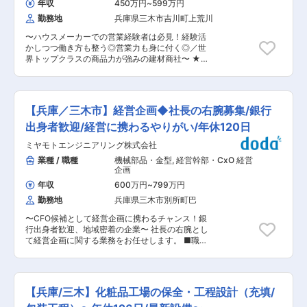
など、入社後の育成体制は整備されております。
年収
450万円
~
599万円
トのディレクション等 ■案件事例： ・電気自動
■当社の特徴/魅力： （1）製品×働き方で国内外
勤務地
兵庫県三木市吉川町上荒川
車の充電ステーションの基幹システム ・会員シス
で高く評価されている企業で「No.1ものづくり大
テム、会員証として使えるネイティブアプリ ・ウ
賞」・「グッドデザイン賞」を何度も受賞するな
〜ハウスメーカーでの営業経験者は必見！経験活
ェビナーの効果検証をするシステムのフロントエ
ど、製品に強みがあります！ （2）企業の安定性
かしつつ働き方も整う◎営業力も身に付く◎／世
ンド開発 ・事業会社の業務システムのクラウドシ
抜群！「売上高114%」…厚生労働省による法改定
界トップクラスの商品力が強みの建材商社〜 ★同
ステム化 ※お客様より「こういうものを作りたい
により、2018年度の建設業の労働防止対策の重点
ポジションの魅力点★ （1）働き方： 完全週休二
のだけど」という相談を受け、企画段階から導入
施策として、フルハーネス型安全帯の着用を義務
日制（土日祝休み）・残業時間20ｈ・直行直帰Ｏ
後の運用保守まで担うなど、信頼関係のあるお客
化が制定された背景から、ハーネス型安全帯の需
Ｋ！ （2）商材魅力・提案要素： 同社の取り扱う
様と一緒に当社主導でプロジェクトを進めるケー
要の高まりにより、同社の売上高は昨年比の
商品は、環境に配慮したデザイン性の高い建材
スが多いです。 ■ミッション： 設計や実装を担
【兵庫／三木市】経営企画◆社長の右腕募集/銀行
114％となっております。 変更の範囲：会社の定
で、品質が良い分、高単価での販売が可能です。
当するだけではなく、サービスや仕様・ユーザー
める業務
数を追うのではなく１つ１つの案件を丁寧に進め
出身者歓迎/経営に携わるやりがい/年休120日
インターフェースを決める段階から、サービス価
ることができています。 1日の訪問件数も1件〜2
値を高めていけることを考え、制作していきま
ミヤモトエンジニアリング株式会社
件のため、提案書の作成などにもしっかりと時間
す。ユーザー体験を継続的に改善し、様々なビジ
を割くことができ、御用聞きではない面白みのあ
業種 / 職種
機械部品・金型
,
経営幹部・CxO 経営
ネス成果のためにより良い価値創出を推進して頂
る営業となっています！ （3）安定性： 環境に対
企画
きます。 ■就業環境・風土： ・残業は個人の裁
する世間の意識の高まりにより、同社商品のニー
量によって分かれており、月10時間もしていない
年収
600万円
~
799万円
ズも高まっています。売上・利益も順調に増加し
メンバーもいれば、固定残業手当分を超えて稼ぎ
勤務地
兵庫県三木市別所町巴
ており、今回の募集も増員採用となります◎ ■業
たいと長く働くメンバーもいます。 ・リモートワ
務内容：ドイツメーカーの建築資材や木材塗料な
ークでも朝会・夕会・チーム会でコミュニケーシ
〜CFO候補として経営企画に携わるチャンス！銀
どの提案営業として以下業務を担当していただき
ョンが活発です。 ・「解で快を創る会議」や「ド
行出身者歓迎、地域密着の企業〜 社長の右腕とし
ます。 【具体的には】 ・展示会・建築専門誌か
ロンパ制度」などユニークな福利厚生で会社を盛
て経営企画に関する業務をお任せします。 ■職務
らの問い合わせ対応 ・既存代理店の管理・育成、
り上げています。 ■組織構成： 開発チーム※UIデ
詳細： ・事業戦略・中期経営計画の策定および実
販促活動の支援 ・工務店、設計会社、塗装店な
ザインチーム、開発チームの完全な分業により、
行支援 ・経営陣への提言 ・経営会議の資料作
ど、建築業界への営業 など ※設計士や施工管
開発のみに専念でき、UIにこだわった高品質のも
成・進行 ・予算編成や管理、資金調達・運用 ・
理、大手ゼネコンの調達部門の方々への提案がメ
のを開発できます。 ■就業環境： 基本は在宅で
各部門との連携による経営課題の解決支援 ・経営
インとなります 既存と新規は９：１と既存顧客の
【兵庫/三木】化粧品工場の保全・工程設計（充填/
の業務、週に1度のみコミュニケーション目的で
陣へのレポーティング、意思決定サポート、リス
深耕営業を主にお任せいたします。 新規について
オフィスに出社します。 変更の範囲：会社の定め
ク管理 ■サポート体制： 入社後は、現任の取締