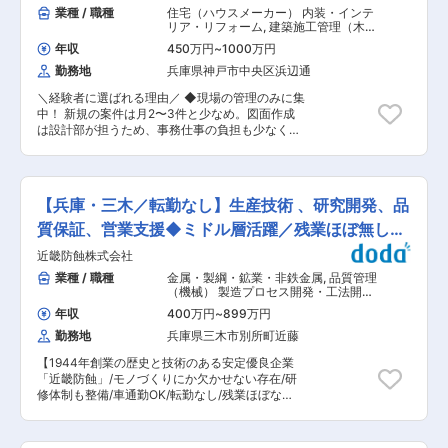
分が設計した機械が現場で稼働し、ごみが資源へ
業種 / 職種
住宅（ハウスメーカー） 内装・インテ
度に応じて調整します。 ■就業環境 完全週休2日
と生まれ変わる】 循環型社会の実現を、設計とい
リア・リフォーム
,
建築施工管理（木
制または隔週休2日制を選択でき、プライベート
う立場から支えるやりがいがあります。 ■安心の
造） 建築施工管理（住宅内装・リフォ
との両立が可能です。制服・工具は貸与され、動
年収
450万円
~
1000万円
ーム・インテリア）
育成体制 ・先輩設計者のアシスタントからスター
きやすい服装で勤務できます。マイカー通勤も可
勤務地
兵庫県神戸市中央区浜辺通
ト ・図面修正・簡単な部品設計から担当 ・段階
能です。 ■想定されるキャリアパス 現場での経
的にサブ担当→主担当へステップアップ 分野を超
験を積んだ後は、リーダーや管理職へのステップ
＼経験者に選ばれる理由／ ◆現場の管理のみに集
えて相談できる体制が整っており、安心して成長
アップも目指せます。長期的なキャリア形成をサ
中！ 新規の案件は月2〜3件と少なめ。図面作成
できます。 ■業務内容 （1） 先輩設計者の指示の
ポートします。 ■企業の特徴/魅力 入社祝い金や
は設計部が担うため、事務仕事の負担も少なく、
もと、図面作成・修正を通じて製品構成や設計の
手厚い福利厚生、充実の研修制度が整っており、
自身の業務に専念できます。また、施工の順序や
流れを習得します。 （レイアウト図・部品図など
未経験から正社員デビューを目指せる環境です。
方法などを現場の判断で決定できるなど、自由度
／SolidWorks、AutoCADを使用） （2） 慣れて
変更の範囲：会社の定める業務
が高く裁量の大きな環境です。 ◆基本19時退社
きたら、顧客要望や処理条件をもとに、 破砕機・
／直行直帰OK／週休２日あり／長期休暇あり ◆
選別機などの基本設計・詳細設計を担当します。
【兵庫・三木／転勤なし】生産技術 、研究開発、品
定着率90％以上／高収入／賞与最大6回 ◆受賞歴
（3） さらに経験を積むと、 強度計算・構造検討
多数！世界水準の家づくりを続ける安定企業 ■業
質保証、営業支援◆ミドル層活躍／残業ほぼ無し・
などの技術検証や、 製造・調達・施工部門、協力
務内容 日本の住宅を世界基準にすることを使命
会社との調整にも関わります。 （4） ゆくゆく
土日休
近畿防蝕株式会社
に、関東・中部・中国エリアを含め全18都道府県
は、 据付・試運転時の技術サポートまで含め、 1
まで店舗を拡大し、今後全国100店舗展開を目指
業種 / 職種
金属・製綱・鉱業・非鉄金属
,
品質管理
台の機械を設計から納入まで一貫して担当します
して急成長を遂げている当社にて施工管理の業務
（機械） 製造プロセス開発・工法開発
※1案件を通して携わり、 モノづくり全体を理解
をお任せします。 ■業務詳細 ◇営業・設計士と
（配合設計品）（塗料・接着剤など）
しながら成長できる設計ポジションです ■組織環
年収
400万円
~
899万円
施工図面をチェック ◇工事日程を決め、協力会社
境 機械設計：10名 プラント設計：10名 電気
勤務地
兵庫県三木市別所町近藤
（30〜40社）を手配 ◇各種申請書の作成 ◇着
設計：3名 設計部門同士の距離が近く、「この場
工・工程・コスト・現場での安全管理 ◇竣工・自
合どう設計するのが最適か」をチームで考える文
【1944年創業の歴史と技術のある安定優良企業
治体および当社で行なう検査の立会い ◆各業務を
化があります。不明点はいつでも相談しやすい環
「近畿防蝕」/モノづくりにか欠かせない存在/研
細分化しています！ 積算は積算部、設計は設計
境です！ □事業 ・自治体の清掃工場やリサイク
修体制も整備/車通勤OK/転勤なし/残業ほぼな
士、インテリアはインテリアコーディネーターが
ル施設で使われる廃棄物処理・資源選別関連の各
し】 ■職務内容： 2019年に新設した技術部に
担当するので、施工管理は現場の管理に注力で
種環境機器・プラント設備を手がけるメーカーで
て、生産技術として広く業務をお任せします。 ご
き、19時にはほとんどの社員が退勤しています。
す ・経済産業省 産業技術環境局長賞 など国や
入社いただいた方はまず、製造からスタートし