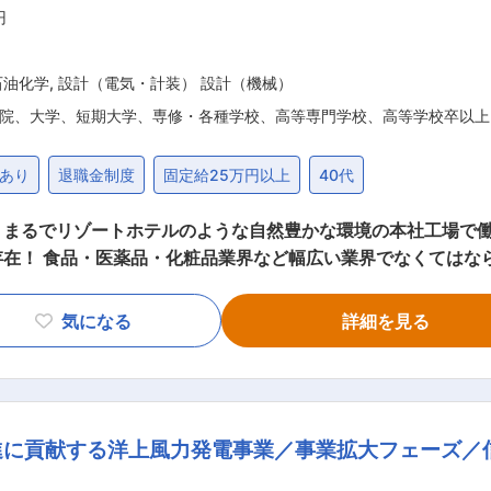
円
石油化学
,
設計（電気・計装） 設計（機械）
院、大学、短期大学、専修・各種学校、高等専門学校、高等学校卒以上
あり
退職金制度
固定給25万円以上
40代
まるでリゾートホテルのような自然豊かな環境の本社工場で働
存在！ 食品・医薬品・化粧品業界など幅広い業界でなくてはな
他社が参入しにくい高い技術力が強み！ ◎経済産業省「地域
かな場所にあるまるでリゾートホテルのような本社・工場！ ■職務内容 当社のシ
気になる
詳細を見る
造に使用される工業用攪拌機のプラント設計を行っていただきます。 ●具体
置等の空間設計 ・撹拌機付帯設備の購入手配(購買は担当いたし
進に貢献する洋上風力発電事業／事業拡大フェーズ／
を通じて業務の流れを学んでいただきます。 ■企業
池業界と様々な業界に対応しております。 当社の強みとしま