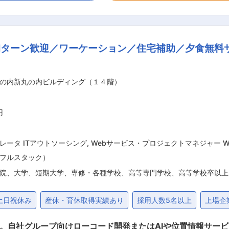
合の可能性を評価して一つずつ短時間で解決する必要があり そ
就業環境/福利厚生： ・平均時間外労働時間10時間、有給休暇取
も大切にできる環境です。 ・UIターンを希望する方には、転居
Iターン歓迎／ワーケーション／住宅補助／夕食無料
や住宅手当、育成手当、交替勤務手当、退職金制度など福利厚
野で世界シェアNo.1を誇り、世界中のスマートフォン・タブレ
の内新丸の内ビルディング（１４階）
まれる中で、戦略的投資を実施しました。（5カ年計画で約300
、急成長する半導体に使用される感光材の供給体制を更に強化しておりま
円
レータ ITアウトソーシング
,
Webサービス・プロジェクトマネジャー 
フルスタック）
院、大学、短期大学、専修・各種学校、高等専門学校、高等学校卒以上
土日祝休み
産休・育休取得実績あり
採用人数5名以上
上場企
ン。自社グループ向けローコード開発またはAIや位置情報サー