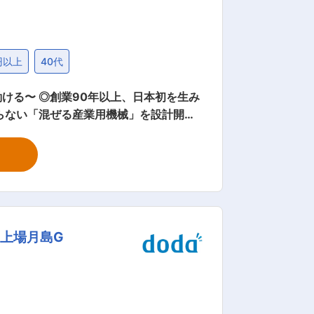
円以上
40代
ける〜 ◎創業90年以上、日本初を生み
らない「混ぜる産業用機械」を設計開発
未来牽引企業」に選定されるなど、数多く
器設計課に
ただきます。 ●具体的には… 製品カタ
… ・お客様の業種や用途に合わせて丁
お客様への引き渡し ・設計期間は、1か
機械設計・
上場月島G
重視することから、他社が新規参入しに
様々な業界に対応しておりますので、何
ます。