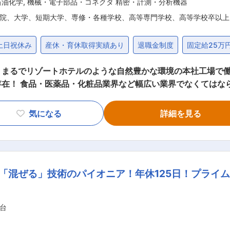
石油化学
,
機械・電子部品・コネクタ 精密・計測・分析機器
院、大学、短期大学、専修・各種学校、高等専門学校、高等学校卒以上
土日祝休み
産休・育休取得実績あり
退職金制度
固定給25万
まるでリゾートホテルのような自然豊かな環境の本社工場で働
存在！ 食品・医薬品・化粧品業界など幅広い業界でなくてはな
他社が参入しにくい高い技術力が強み！ ◎経済産業省「地域
かな場所にあるまるでリゾートホテルのような本社・工場！ ■職務内容 当社の機
気になる
詳細を見る
池等の製造に使用される工業用攪拌機の機械設計業務を行ってい
オーダーメイドの機械設計までを担当しています。 具体的には
設計 ・現場での試運転を行い、製品の安全性や機能性を確認して
件で40件程度、大型案件で５〜６件程度対応いたします。 ■組織構成 技術部は
「混ぜる」技術のパイオニア！年休125日！プライム
す。 ■出張頻度 ・月平均2〜3日 ・エリア：全国 ■入社後 入社後
、化学、電池業界と様々な業界に対応しておりま
、化粧品、食品の分野は昔から納入している会社も多く安全性を
台
化粧品だけ、や、医薬品だけ、に特化した会社が多い中、当社は
ちることがあっても、その他で十分まかなっていくことができ