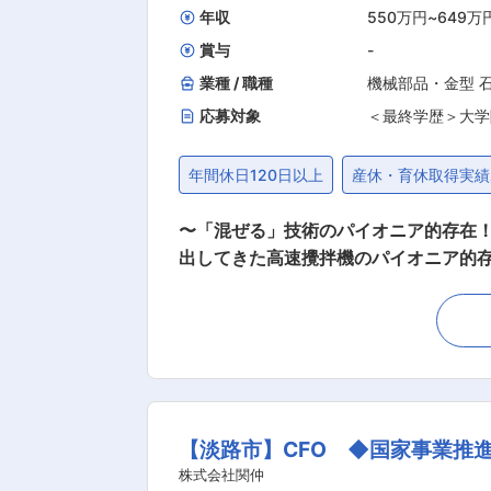
年収
550万円
~
649万
賞与
-
業種 / 職種
機械部品・金型 
応募対象
＜最終学歴＞大学
年間休日120日以上
産休・育休取得実績
〜「混ぜる」技術のパイオニア的存在！
出してきた高速攪拌機のパイオニア的
企業！ ◎世界で特許を取得するなど、
表彰を受けている！ ◎社員食堂・寮あり、自然豊
て、医薬品、化粧品、化学製品、2次電池等の製
導入される撹拌機の配管設計 ・設備配
・施工管理 ・試運転調整作業等 ■出張頻度 エリア：全国 頻度：平均すると2か月に1回程度（1〜2週間） ※担当の納期により、連続の場合も
あり ■組織構成 プラント設計（システム課）：直雇用14名、派遣9名 L過去中途入社者には、ごみ焼却施設の配管設計のご経験者や自転車部
【淡路市】CFO ◆国家事業推
品メーカー、電化製品での機械設計者が在籍しております。 ■入社後 入社後は、まずOJT
の特徴 医薬、化粧品、食品、化学、電
株式会社関仲