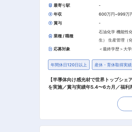
最寄り駅
-
年収
600万円
~
999万
賞与
-
石油化学 機能性
業種 / 職種
生） 生産管理（
応募対象
＜最終学歴＞大学
年間休日120日以上
産休・育休取得実績
【半導体向け感光材で世界トップシェア
を実施／賞与実績年5.4〜6カ月／福利厚生◎】 ■業務詳細： ・化学装置全般の新設、改造、修繕、保守に関する計
造、貯蔵、運搬、充填、廃水処理の設備
および他部署への教育 ・設備課長業務
事はございませんが、装置故障対応等での出勤可能性はございます。 ■淡路工
るシリコンウェーハの洗浄液などに使う
2022年の新蒸留塔増設、2024年の屋内充填所
課は1名体制のため、課長の業務をサ