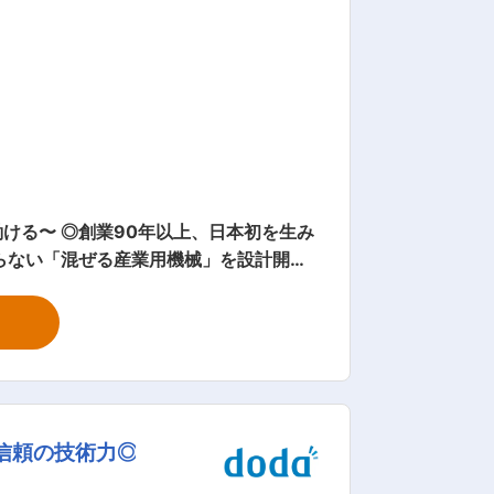
ける〜 ◎創業90年以上、日本初を生み
らない「混ぜる産業用機械」を設計開発
未来牽引企業」に選定されるなど、数多く
ステム課に
的には… ・工場に
ません) ・設計した設備の現地工事計画
信頼の技術力◎
しては、医薬、化粧品、食品の分野は昔か