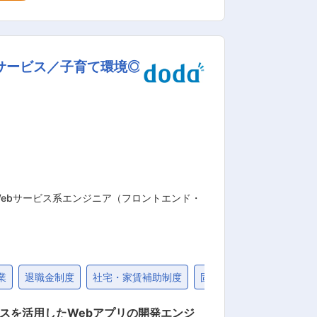
のために化学素材メーカーならではの経
補助もあり支度金や引っ越し代、住宅手当
サービス／子育て環境◎
生も充実しており、 社員が長期に渡り働
ットの約70%に同社の材料が使用されて
億円を想定） 2024年には開発分析棟が
す。 変更の範囲：会社
Webサービス系エンジニア（フロントエンド・
業
退職金制度
社宅・家賃補助制度
固定給25万円以上
30
ビスを活用したWebアプリの開発エンジ