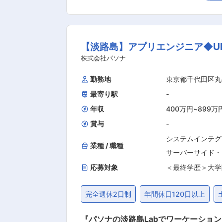
格製品を供給するには、あらゆる不具
験と技術をフル活用し、製品の高品質化と安定供給の実現を目指します。 ■
得率80.8%とワークライフバランス
【淡路島】アプリエンジニア◆U
なども支給しております。 ・家族手当
きやすい制度が整っております。 ■同社について： ・液晶ディスプレイ、有機ELディスプレイ、半導体デバイス、蓄電デバイスの製造に欠か
株式会社パソナ
せない フォトレジスト用感光性材料分
勤務地
東京都千代田区丸
います。 ・今後も継続的な需要が見込
最寄り駅
-
竣工し、先進的な開発設備、分析機器を揃え
の定める業務
年収
400万円
~
899万
賞与
-
システムインテグ
業種 / 職種
サーバーサイド・
応募対象
＜最終学歴＞大学
完全週休2日制
年間休日120日以上
『パソナの淡路島Labでワーケーショ