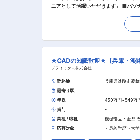
ニアとして活躍いただきます』 ■パソナの淡路島Labで働くメリット パソナの福利厚生に加え、淡路島勤務者のみの豪華な福利厚生が揃って
います！ ・借り上げ社宅(家賃半額負担・敷金/礼金負担) ・無料シャト
食/パソナグループの飲食店での夕食無
する2歳児〜小学生向けのインターナショナルスクール ■業務詳細 ご経験に応じて下記いずれかの
画いただきます。 （1）Webアプリ開発 Javascript、python、VB.net、C＃等を使用したWebアプリケーション開発 （要件定義、開発、実
装、テストから、その後の保守/運用） 
ューションの開発 ・AI基盤開発及びフロント
★CADの知識歓迎★【兵庫・淡
発 Power Platform、RPA、k
クト例： ・淡路島内のバスの時刻表＆
プライミクス株式会社
パソナについて 人材派遣のイメージが強
勤務地
兵庫県淡路市夢舞
ード開発、AIモデル開発などSI事業
最寄り駅
-
徴です。 ■ライフイベントをサポートする様々な制度 復職プログラムの実施、育児状況ヒアリング、キャリアプラン相談、先輩ママとの交流
「ＩＤＯＢＡＴＡ会議」への参加、パソナ
年収
450万円
~
549万
囲：会社の定める業務
賞与
-
業種 / 職種
機械部品・金型 
応募対象
＜最終学歴＞大学