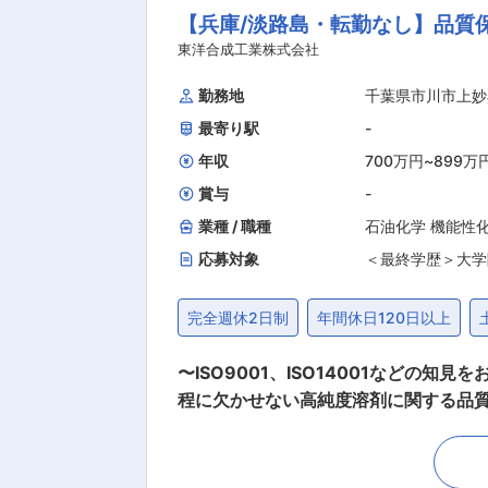
【兵庫/淡路島・転勤なし】品質
ただける方を募集しています。 ・将
資を実現することで、更なる生産力向上と事業成長を目指しています。 ■通
東洋合成工業株式会社
も多いです。自家用車での通勤の場合
勤務地
千葉県市川市上妙
ている社員も多くおります。 ■同社の魅力： ・AI・半導体・データセンターなど成長市場を支える高機能材料メーカーです。中期経営計画も
最寄り駅
-
順調に進捗しており、積極的な事業投
さらに会社を成長させる」という考え
年収
700万円
~
899万
賞与
-
業種 / 職種
石油化学 機能性
応募対象
＜最終学歴＞大学
完全週休2日制
年間休日120日以上
〜ISO9001、ISO14001などの知見をお持
程に欠かせない高純度溶剤に関する品質対
削減に向けた管理業務までご担当頂きます。 ■業務詳細： ・ISO事務局としての業務（QMS、EMSの管理・運用など）
品）の維持向上、不適合対応 ・顧客対応 ■業務のポイント： 淡路工場で生産している高純度溶剤などの製品は 有機不純物ppm〜ppb
イオンppb〜pptレベルの精度で管