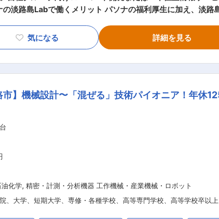
ルバス ・社内カーシェアリング、カーリース制度(費用7割負担) ・社
料/半額サービス ・その他パソナグループが運営する10を超え
気になる
詳細を見る
部署でエンジニアとしてプロジェクトに参
▼プロジェクト例： ・デジタルツインプラットフォーム「Re:E
エンド開発 ・地域課題解決に向けたMaaS Webシステムの開発プロジェ
路市】機械設計〜「混ぜる」技術パイオニア！年休12
intone、Salesforceを活用したパソナグループ社内のDX推進
乗車予約アプリ ・社食予約アプリ（フードロスゼロに貢献） ・
い同社ですが、企業のDX支援する『X-TECH事業本部』では、
台
に注力しています。自治体との共同プロジェクトによる地方創生
ファミリー保育園の利用可能、男性育休取得推進、内閣府ベビーシ
円
石油化学
,
精密・計測・分析機器 工作機械・産業機械・ロボット
院、大学、短期大学、専修・各種学校、高等専門学校、高等学校卒以上