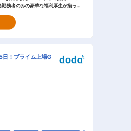
る施設での優待 ・パソナグループの運営
arth」を活用したスマートシティソリ
クト （2）ローコード開
5日！プライム上場G
、効率化支援アプリの開発/運用など。 ▼プロジェ
スキルシェアマッチングアプリ 等 ■
業務/Webアプリ開発からRPA/ローコ
や社会貢献度の高いプロジェクトなども特
ッター補助割引制度 変更の範