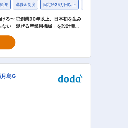
卒歓迎
退職金制度
固定給25万円以上
40代
ける〜 ◎創業90年以上、日本初を生み
らない「混ぜる産業用機械」を設計開発
未来牽引企業」に選定されるなど、数多く
器設計課に
ただきます。 ●具体的には… 製品カタ
… ・お客様の業種や用途に合わせて丁
お客様への引き渡し ・設計期間は、1か
機械設計プ
場月島G
、業界未経験の方でも安心してご入社いた
は、医薬、化粧品、食品の分野は昔から納
また、化粧品だけ、や、医薬品だけ、に
売上が落ちることがあっても、その他で