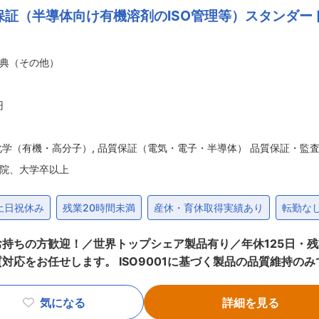
保証（半導体向け有機溶剤のISO管理等）スタンダー
来的には課長が設備計画全体のマネジメントに専念できる体制を
勤について： 淡路島外（神戸や姫路など）から出勤されている方
は高速料金の支給はございませんが、高速バスでの通勤費用は
典（その他）
資や技術開発を通じてさらなる成長を目指しています。 ・「会
から、努力や成長が評価・処遇に反映される仕組みづくりや、
円
成体制の構築を経営層〜現場レベルで一貫して取り組んでいることが特長で
化学（有機・高分子）
,
品質保証（電気・電子・半導体） 品質保証・監
院、大学卒以上
土日祝休み
残業20時間未満
産休・育休取得実績あり
転勤な
ちの方歓迎！／世界トップシェア製品有り／年休125日・残業月10H〜 ■業務概要
応をお任せします。 ISO9001に基づく製品の品質維持のみで
 ・品質（原料〜製
、金属
気になる
詳細を見る
理することが必要となります。 高精度に管理され、微細な異物や