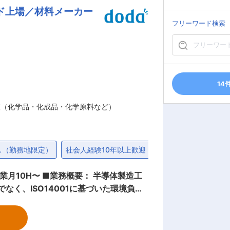
ド上場／材料メーカー
構築し、より戦略的かつ効果的な設備投
フリーワード検索
全額負担となりますので、実際に使用し
社の成長が人の成長を生み、人の成長が
対話・伴走・成功体験を重視した人材育
14
す。 変更の範囲：会社の定める業務
査（化学品・化成品・化学原料など）
し（勤務地限定）
社会人経験10年以上歓迎
上場企業
退職金
： 半導体製造工
なく、ISO14001に基づいた環境負荷
不純物も許さない純粋性が必要です。 合