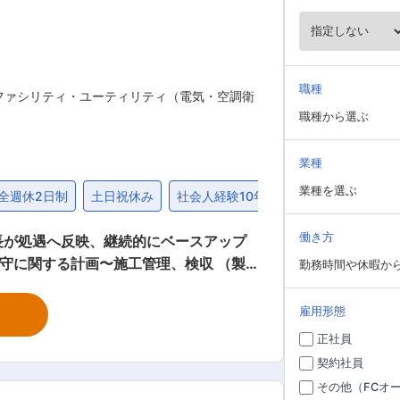
職種
場ファシリティ・ユーティリティ（電気・空調衛
職種から選ぶ
業種
業種を選ぶ
全週休2日制
土日祝休み
社会人経験10年以上歓迎
締切間近
働き方
長が処遇へ反映、継続的にベースアップ
勤務時間や休暇か
化学プロセス、単位操作、機械要素の部下
にございます。年末年始やGWには定修工
雇用形態
正社員
度溶剤の需要拡大を背景に、淡路工場では
契約社員
割： ・設備
その他（FCオ
として設備管理業務全般を引き継いでい