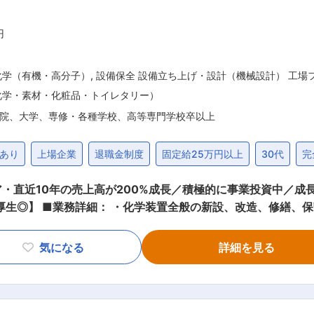
円
化学（有機・高分子）
,
設備保全 設備立ち上げ・設計（機械設計） 工
化学・素材・化粧品・トイレタリー）
院、大学、専修・各種学校、高等専門学校卒以上
あり
上場企業
退職金制度
固定給25万円以上
30代
完
・直近10年の売上高が200%成長／積極的に事業投資中／成
画〜施工管理、検収 （製
等） ・生産設備の新設、増設対応 ・工場全体の設備管理 ・
のサポート ※定修工事が8月（お盆期間）、2月（約2週間）
気になる
詳細を見る
場について： 淡路工場では半導体の製造工程において使用され
高純度溶剤を約 10 品目生産しております。半導体向け高純
新設など、生産能力強化に向けた設備投資を継続しています。 ■募集背景、期待役
ポートしながら設備計画や改造案件を担い、将来的には中核人材