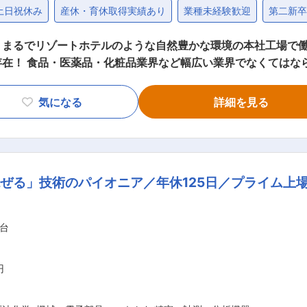
土日祝休み
産休・育休取得実績あり
業種未経験歓迎
第二新
まるでリゾートホテルのような自然豊かな環境の本社工場で働
存在！ 食品・医薬品・化粧品業界など幅広い業界でなくてはな
他社が参入しにくい高い技術力が強み！ ◎経済産業省「地域
かな場所にあるまるでリゾートホテルのような本社・工場！ ■職務内容 当社の機
気になる
詳細を見る
池等の製造に使用される工業用攪拌機の機械設計業務を行ってい
オーダーメイドの機械設計までを担当しています。 具体的には
設計 ・現場での試運転を行い、製品の安全性や機能性を確認して
件で40件程度、大型案件で５〜６件程度対応いたします。 ■組織構成 技術部は
ぜる」技術のパイオニア／年休125日／プライム上
設計は、直雇用9名、派遣3名です。 ベテラン社員が多いため
界と様々な業界に対応しております。 当社の強みとしまして
台
ることから、他社が新規参入しにくい分野となっております。 
業界に対応しておりますので、何らかの要因でひとつの業界で
円