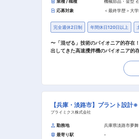
業種 / 職種
機械部品・金型 
応募対象
＜最終学歴＞大学
完全週休2日制
年間休日120日以上
〜「混ぜる」技術のパイオニア的存在！
出してきた高速攪拌機のパイオニア的
企業！ ◎世界で特許を取得するなど、
表彰を受けている！ ◎社員食堂・寮あり、自然豊
て、医薬品、化粧品、化学製品、2次電
ログに掲載している標準機の手配から、
寧にヒアリング ・仕様検討 ・図面の
月程度から1年半程度です。 ・一人当たり、小型案
【兵庫・淡路市】プラント設計※
プラント設計に分かれております。 機械設計は、直雇用9名、派遣3名で
は、まずOJTを通じて業務の流れを学んでいただきます。 ■企業の特徴 医薬、化粧品、食品
プライミクス株式会社
す。 当社の強みとしましては、医薬
勤務地
兵庫県淡路市夢舞
くい分野となっております。 また、
最寄り駅
-
らかの要因でひとつの業界で売上が落