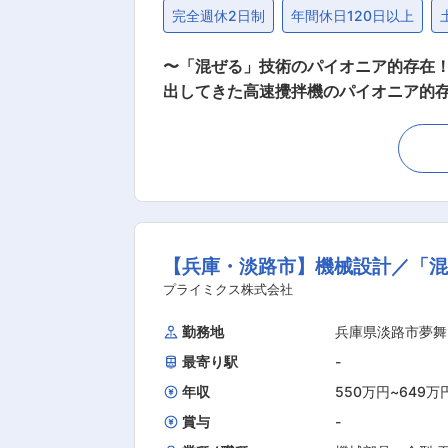
完全週休2日制
年間休日120日以上
〜「混ぜる」技術のパイオニア的存在！
出してきた高速攪拌機のパイオニア的
企業！ ◎世界で特許を取得するなど、
表彰を受けている！ ◎社員食堂・寮あり、自然豊
て、医薬品、化粧品、化学製品、2次電
ログに掲載している標準機の手配から、
寧にヒアリング ・仕様検討 ・図面の
月程度から1年半程度です。 ・一人当たり、小型案
【兵庫・淡路市】機械設計／「混
ラント設計に分かれております。 機械
だけます。 ■出張頻度 ・月平均2〜3日 ・エリア：全国 ■入社後 入社後は、まずOJTを通じて業務の流れを学んでいただきます。 ■企業の特
プライミクス株式会社
徴 医薬、化粧品、食品、化学、電池業
勤務地
兵庫県淡路市夢舞
入している会社も多く安全性を重視す
最寄り駅
-
特化した会社が多い中、当社は様々な
十分まかなっていくことができます。
年収
550万円
~
649万
賞与
-