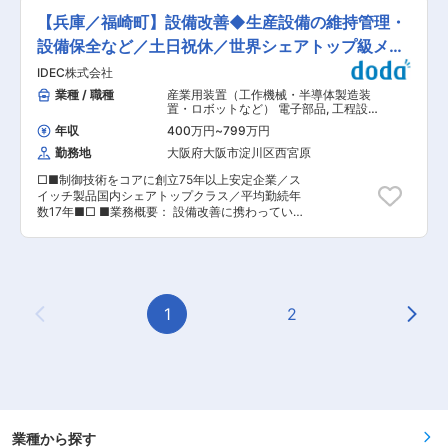
51名）となっております ・イレギュラー対応が多
研究ノウハウを活かした選定・品質管理を行うこ
崎工場にて、フォロースポットライトの組立てか
い時もありますが、社員が一丸となって社会に貢
【兵庫／福崎町】設備改善◆生産設備の維持管理・
とで、品質の高い原薬を安定的に確保する体制を
らお任せし、ゆくゆくは設計や新製品開発をお任
献できる製品づくりにチャレンジしております。
構築し、原薬からこだわった製品づくりを可能に
せしていきます。 【変更の範囲：会社の定める業
設備保全など／土日祝休／世界シェアトップ級メー
また海外輸出のためのロシアのEU／GMPに適合
しています。 変更の範囲：会社の定める業務
務】 ■業務詳細 ＜特注機対応＞ ・客先(営業)との
しております。 ■キャリアアップ： 習得意欲、
カー
IDEC株式会社
打ち合わせ ・特注設計 ・組立改造 ・場合によっ
度合いが継続的に高い方にはチャンスと挑戦テー
ては出荷の際にて位置調整立ち合い ＜新製品開発
業種 / 職種
産業用装置（工作機械・半導体製造装
マを与え、成果に応じて将来の管理者候補へのキ
＞ ・構想設計 ・基本／詳細設計 ・試作評価 ・製
置・ロボットなど） 電子部品
,
工程設
ャリアアップを目指していただける環境がござい
造への引継ぎまで ■入社後の流れとキャリアパス
計・工法開発・工程改善・IE（機械・
ます。 ■当社の特徴： 関わる全ての人のしあわ
年収
400万円
~
799万円
金属加工） 設備保全
ご本人様のご経験値に応じ、入社後の流れは異な
せを追求する「Good Company」を経営理念とし
勤務地
大阪府大阪市淀川区西宮原
りますが、 入社後すぐは製造ラインでの組立て研
ております。また過重労働の防止、年休取得率の
修を行い同社の製品についての知識を学んでいた
向上や時間単位の導入等、働き方改革に力を入
□■制御技術をコアに創立75年以上安定企業／ス
だきます。 その後は経験に応じ、特注機組立て対
れ、長期にわたって活躍できる環境を整えており
イッチ製品国内シェアトップクラス／平均勤続年
応・特注機設計、新製品開発といって業務の幅を
ます。行動理念である「If I were you」の下で、
数17年■□ ■業務概要： 設備改善に携わっていた
広げていきます。 ■製品について： ・舞台やス
良好な関係、コミュニケーションを構築し「ある
だきます。 グローバルベースで生産拠点の生産機
タジアムなどで使用される大型フォロースポット
べき姿」「やるべきこと」を実現・実行できる風
種とライン体制を再整備し、生産技術との連携に
ライト ・宴会場、学校ホールなどで使用される
通しの良い職場です。 変更の範囲：会社の定める
より、コストダウンを強力に推進し、生産性の最
小・中型フォロースポットライト 照らすという機
業務
適化を図っていただきます。 ■業務詳細： ◇生
能もあれば、エンターテインメントとして彩る機
産設備の維持管理及び保守対応 ◇設備の各種保全
能がメインの製品もあり、顧客のニーズに応じた
対応による生産性向上 ◇製造設備の残留リスク低
1
2
製品を取り揃えています。 ■配属先情報： 映像
Previous Page
Next
減による安全性向上 ■魅力： ◎製造設備保全に関
照明事業部の技術開発課は、管理職2名（40/50
する専門技術の経験・知識が蓄積され、将来に渡
代）メンバー 5名（50代3名、40代2名）の計7名
ってのスキルを身に付けることができます。 ◎設
が在籍しております。チームとしては一般照明器
備トラブルを迅速に解決し、生産ラインが再稼働
具担当、特注製品担当、フォロースポットライト
した瞬間および生産目標達成時の達成感は格別で
担当に分かれています。 ■働きやすい環境：
す。 ■業務の特徴： ＜課題＞ ・突発停止が多く
月平均残業10時間程、年休125日です。プライム
復旧に時間を要している自動機設備から生産効率
上場のウシオグループのため、法令遵守も徹底し
向上への改良保全が必要 ＜目標＞ ・事後保全か
業種から探す
ており、ワークライフバランスを保ちながら業務