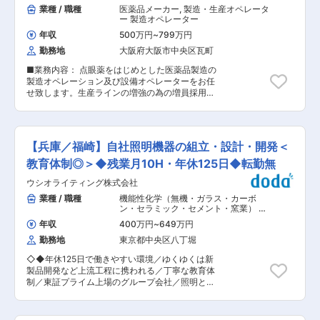
度分布計、カールフィッシャー水分測定装置、
業種 / 職種
医薬品メーカー
,
製造・生産オペレータ
UV計、イオンクロマトグラフ装置、旋光度計 ■
ー 製造オペレーター
組織構成： 約25名＝20代・30代・40代（各7
年収
500万円
~
799万円
名）50代（4名） ※年齢や性別を問わず働きやす
勤務地
大阪府大阪市中央区瓦町
い職場です。離職率が低く、フラットな組織体制
のため、自分の意見を言いやすい環境が整ってい
■業務内容： 点眼薬をはじめとした医薬品製造の
ます。 ■働き方／福利厚生： ・年間休日126日、
製造オペレーション及び設備オペレーターをお任
月平均残業15時間（ほぼない時もあります）と、
せ致します。生産ラインの増強の為の増員採用と
非常に働きやすい環境です。 ・単身赴任の方や一
なります。 ＜具体的には＞ ・製造作業・操作や
人暮らしの独身の方には住宅手当がつきます※支
製造工程の標準化（品質向上）及び安定化、合理
給規定あり ・家族手当、ファミリサポート休暇
化、効率化（改善活動） ・設備の運転操作、設備
（5日間支給。ご家族の通院やイベントに参加い
への資材供給管理、定期保全（担当設備の定期清
ただくための休暇）があり、育休後復帰率100％
【兵庫／福崎】自社照明機器の組立・設計・開発＜
掃、給油、軽微な不具合箇所の調整・修理） ・無
とご家族がいらっしゃる方にとっても働きやすい
菌製造及び無菌製造を支える管理業務（専門性は
教育体制◎＞◆残業月10H・年休125日◆転勤無
環境です。 ■教育体制 入社後は6か月程度のOJT
入社後に指導） ■業務の特徴： 入社初期は限定
を通じて、年代が近しい先輩社員が丁寧に指導し
ウシオライティング株式会社
した製造作業、操作、設備オペレーションに従事
ます。さらに、通信教育やGMP教育も充実してお
していただきます。業務に慣れた頃に、他の製造
業種 / 職種
機能性化学（無機・ガラス・カーボ
り、自己研鑽の機会が豊富にあります。 ■キャリ
作業・操作、設備オペレーションに挑戦していた
ン・セラミック・セメント・窯業） 家
アパス 入社直後は品質試験スタッフとしての業務
だき、早期の中堅社員およびマルチオペレーター
具・インテリア・生活雑貨
,
家電・
に従事していただきますが、将来的には適正に応
年収
400万円
~
649万円
AV・スマートフォン・携帯端末・複合
への成長と活躍を期待しております。眼科薬は注
じて品質管理・保証、研究・開発などのポジショ
機 組立・その他製造職
勤務地
東京都中央区八丁堀
射液とほぼ同じ精度が求められるため他の医薬品
ンへの異動も可能です。半年ごとの1on1面談を通
に比べ、より高度な製剤技術を必要とします。ま
じて、キャリアプランを一緒に組み立てていきま
◇◆年休125日で働きやすい環境／ゆくゆくは新
た コンタクトレンズ用剤も医薬品なみの精度で創
す。 ■当社について： 兵庫工場では原薬・中間
製品開発など上流工程に携われる／丁寧な教育体
られる必要があります。そこで最新の設備とより
体製造に必要な最新設備を備え、日々点検・メン
制／東証プライム上場のグループ会社／照明と映
良い労働環境、徹底された衛生管理のもとで質、
テナンスを実施。東和薬品の100％子会社とし
像で顧客に価値提供をする電機メーカー／フレッ
量、コストを徹底して追及しております。 ■就業
て、高品質な原薬の研究・製造を通じてジェネリ
クス制◇◆ ■業務概要 光や照明を使ったエンタ
環境： ・配属先の構成は107名（男性56名、女性
ック医薬品の安定供給に貢献しています。原薬の
ーテイメント領域を展開するメーカーの当社の福