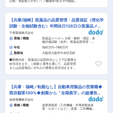
て： 兵庫工場では原薬・中間体製造に必要な最新
日制・有給取りやすい！／離職率1桁＆平均勤続
週休2日制 （1）7:30〜15:40 （2）15:30〜
設備を備えており、東和薬品の100％子会社とし
年数11.4年〜 ■業務概要： 中華料理チェーン最大
23:40 （3）23:30〜7:40 ※7時間15分勤務／休憩
て、高品質な原薬の研究・製造を通じてジェネリ
手である「餃子の王将」にて接客・調理からスタ
55分 ◇6月〜9月／4勤2休の2交替制 （1）
ック医薬品の安定供給に貢献しています。原薬の
ート。将来的には店長としてスタッフ教育や集客
10:00〜20:15 （2）20:05〜翌6:20 ※9時間勤
研究ノウハウを活かした製造・品質管理を行うこ
企画等の店舗づくりもお任せします ＜★飲食業を
務 休憩75分 ■配属先情報： 福崎工場／81名
【兵庫/福崎】医薬品の品質管理・品質保証（理化学
とで、品質の高い原薬を安定的に確保する体制を
盛り上げていきたい方歓迎！あなたオリジナルの
（60代8名、50代12名、40代15名、30代28名、
構築し、原薬からこだわった製品づくりを可能に
餃子の王将を★＞ 王将の店長の裁量権は他の飲食
試験・生物試験含む）年間休日126日◇医薬品メー
20代16名、10代2名) ■石塚硝子株式会社につい
しています。 変更の範囲：会社の定める業務
企業の規模とは大きく異なります。 調理・接客・
て： 創業200年を超える総合容器・素材メーカー
カー
千寿製薬株式会社
スタッフ教育・集客企画・広告宣伝まで担当する
です。ガラスびん・ガラス食器・紙容器・PETボ
ことにより、お客様の声を味付けやメニューに反
業種 / 職種
医薬品メーカー
,
分析・解析・測定・各
トル用プリフォームなどの容器事業と、抗菌剤や
映することができます 日本中にある王将はすべて
種評価試験（化学） 医薬品質管理・試
ハイブリッドガラスなどの機能性材料を扱う非容
が個性的。私たちと一緒にあなたらしい餃子の王
験担当（QC）（製造所）
器事業がございます。 ＜強み＞ 当社は、国内の
年収
500万円
~
799万円
将を創り上げてください！ ■王将のキャリアパ
アルコール飲料向けガラス瓶において、業界屈指
勤務地
大阪府大阪市中央区瓦町
ス： ▼店舗スタッフ 接客や調理を中心に店舗業
のメーカーとして広く採用されています。 ペット
務を担当 店舗で様々なメニュー調理を身に着ける
ボトル用プリフォームでは国内トップクラスシェ
■業務内容： 医薬品の品質担当として下記業務を
ため、料理人として技術的なスキルUPもかな
アを誇ります。 さらに紙容器の分野では、国内主
担当頂きます。ご経験と選考を通じて、品質管理
う！ ▼副店長 発注やシフト管理など店舗運営に
要な乳業メーカーから幅広く取引いただいてお
または品質保証いずれかの業務を担当頂きます。
必要なスキルを取得。現場でのOJT教育中心のた
り、乳製品の流通に不可欠なパートナーとして位
▼医薬品のGMP業務を主とする品質保証（QA）
め、一人一人の得意不得意に応じて育成サポート
置づけられています。 変更の範囲：会社の定める
業務 国内外のGMP要求事項に対応するための企
を行っています！ ▼店長※3〜4年目安にしっかり
業務
画立案、GMPの運用管理及び社内調整業務
スキルを付けた上で店長を目指していきます。責
（GMP文書作成、変更管理、逸脱管理、定期照
任者として店舗運営・管理を担当いただきます。
【兵庫・福崎／転勤なし】自動車用製品の営業職◆
査、供給者管理、品質情報等） ▼国内外のGMP
※店長以降のキャリアはエリアMGR、管理部門、
適合性調査の査察、監査対応等 ▼医薬品の品質管
既存顧客100%◆創業から「全期黒字」の超優良企
FC店のオーナーとして独立など様々なキャリアが
理（QC）に関連する業務（理化学試験） 理化学
ございます。 ※店長時の平均年収は792万円（一
業
福伸電機株式会社
試験業務における原材料試験や製品試験及びこれ
般社員平均：454万円） ＜独立支援制度あり★＞
らに関連する企画業務 ▼医薬品の品質管理
業種 / 職種
産業用装置（工作機械・半導体製造装
フランチャイズ店舗オーナーとして「経営者」に
（QC）に関連する業務（生物試験） 無菌試験・
置・ロボットなど）
,
装置・工作機械・
なることも！すでに200名以上の社員が「経営
微生物試験、環境モニタリング判定実施及びこれ
産業機械営業（国内） 自動車・建機・