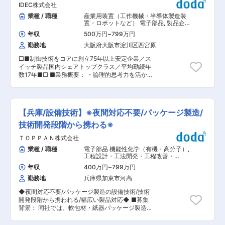
頼感を確立してきたメンズコスメブランド。
IDEC株式会社
続けています。 変更の範囲：会社の定める業務
れる方の多くは、異業界からの未経験者です。 入
<Bifesta/ビフェスタ> 素肌から輝きたい女性に、
社後は、原料の配合方法や機械の操作、梱包作業
業種 / 職種
産業用装置（工作機械・半導体製造装
キレイを楽しむクレンジングシーンを提案するブ
などを基礎から丁寧に学んでいただきます。基本
置・ロボットなど） 電子部品
,
製品企
ランドとして2011年に誕生。現在では、日本だけ
的に一人で作業を行うことはなく、常に周囲に質
画・プロジェクトマネージャー（機
ではなく、アジア各国で支持されています 変更の
年収
500万円
~
799万円
械）
問できる環境が整っているため、未経験の方でも
範囲：会社の定める業務
勤務地
大阪府大阪市淀川区西宮原
安心して、できる業務を一つずつ着実に広げてい
くことができます。 ▼お仕事内容 ご入社後に希
□■制御技術をコアに創立75年以上安定企業／ス
望や適性、組織構成から下記3部署のいずれかに
イッチ製品国内シェアトップクラス／平均勤続年
配属いたします。 （1）原料の配合 定められたレ
数17年■□ ■業務概要： ・論理的思考力を活か
シピを基に原料を計り、機械で混合します。 天然
し、製品の安全性や品質を高める設計力強化 ・
素材を使っているため、季節や天候に合わせて
VAVE/CD活動を推進し、利益率50％向上を目指
「ほんの少し温度を変える」といった微調整を行
す ・メカニカル設計経験者を採用し、若手人材の
います。 ※原料の運搬の際に25キロ程度の重量物
育成を加速 ■業務詳細： ・生産部門と協力し、
を運んでいただく場合がございます。 （2）成型
【兵庫/設備技術】※夜間対応不要/パッケージ製造/
担当製品のVA/VEおよびコストダウン施策を企
（機械操作） 定められた大きさ、形になるように
画、実行 ・部品ライブラリーの最適化、共通化に
技術開発段階から携わる※
機械で成型し、加熱処理を行います。ペットが安
よるコスト削減と品質安定化の推進 ・金型更新に
全に食べられる品質を左右する重要な工程です。
ＴＯＰＰＡＮ株式会社
伴う現状分析と改良設計の実現 ・顧客要望に基づ
（3）梱包 販売用に出来上がったペットフードを
く製品設計対応 ■当ポジションの特徴： ・製品
業種 / 職種
電子部品 機能性化学（有機・高分子）
,
袋詰めする作業です。 ▼働き方 ・年間休日は127
の価値を最大化する設計改善のプロフェッショナ
工程設計・工法開発・工程改善・
日で土日祝はお休みです。また、交代勤務のため
ルとして業務を行っていただきます。 ・生産性向
IE（その他） 設備立ち上げ・設計（機
時間が来たら交代し、残業は月10時間ほどです。
年収
400万円
~
799万円
械設計）
上や品質安定化、コストダウンを設計者視点で実
・「この日は家族と過ごしたい」などプライベー
勤務地
兵庫県加東市河高
現する重要ポジションです。 ・生産、購買、開
トの予定がある場合は、シフトの変更も相談可能
発、品質保証など複数部門と連携し、VAVE活動
です。 ▼企業説明 ◎当社を含め国内３社・海外１
◆夜間対応不要/パッケージ製造の設備技術/技術
の中心として活躍していただきます。 ・各部門か
社からなる“カミハタ養魚グループ”は、観賞魚の
開発段階から携われる/幅広い製品対応◆ ■募集
ら信頼される、影響力のある役割となります。 ■
生体卸と観賞魚フードに関して国内トップシェア
背景： 同社では、軟包材・紙器パッケージ製造工
当社について： ＜事業多角＆ニッチ分野のトップ
を誇るリーディングカンパニーです。 ◎当グルー
場での生産性向上に向けた技術力を持つ人材を求
クラス＞ 制御機器分野におけるスイッチ製品で
プが誇る観賞魚用フード『Hikari』シリーズは、
めています。 ■業務概要： パッケージ製造工場