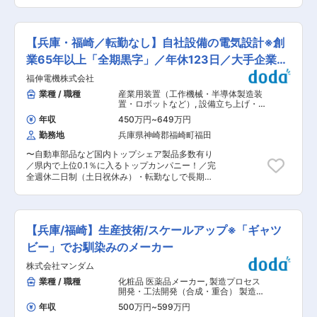
フバランス◎】 エクステリア商品の専門商社兼メ
に応え続けている当社の総合力は、幅広い産業界
制を完備しています。開発から生産まで一貫して
ーカーとして、デザイン性に優れたアイテムをセ
で認められ、各方面から高い評価を獲得していま
行う事が出来るため、品質の向上や、VE活動にも
レクト、直接輸入・企画販売を行っている当社。
す。製品の企画、パーツから機能部品、そして完
大きな成果が期待できます。創業以来の進化を重
そんな当社本社営業部において営業担当として活
成品へと創りあげる技術力とノウハウは、OEM生
【兵庫・福崎／転勤なし】自社設備の電気設計※創
ねながら、各産業界から頼りにされるベストパー
躍頂ける方を増員募集致します。 ■そもそもエク
産をはじめ、自社製品の開発にもいかんなく発揮
トナー企業として歩みを続けています。 変更の範
ステリアとは？ 門、フェンス、庭などの外溝の
業65年以上「全期黒字」／年休123日／大手企業と
しています。市場で評価されたオリジナル製品の
囲：会社の定める業務
他、玄関まわりやエントランスを含めた住まいの
数々もまた、当社の総合力の証です。現在、OEM
取引
福伸電機株式会社
外側の空間全体のこと。当社は最新のトレンドを
生産の依頼が増加しており、業績は成長していま
鑑みながら各メーカーの “デザイン性” に優れたオ
業種 / 職種
産業用装置（工作機械・半導体製造装
す。 変更の範囲：会社の定める業務
シャレな商品をセレクト＆販売しております。 ま
置・ロボットなど）
,
設備立ち上げ・設
た自社ブランドのアイテムも販売。そうしてお客
計（電気・制御設計） シーケンス制御
年収
450万円
~
649万円
（PLC・シーケンス・ラダー）
様のさまざまなニーズに対応しています！ ■業務
勤務地
兵庫県神崎郡福崎町福田
内容： お取引先であるハウスメーカーやエクステ
リアの販売店・工事店に対し、当社で扱っている
〜自動車部品など国内トップシェア製品多数有り
エクステリア商品や、自社ブランドのエクステリ
／県内で上位0.1％に入るトップカンパニー！／完
ア商品のご提案をお任せ致します。 《具体的に
全週休二日制（土日祝休み）・転勤なしで長期就
は》 ▽お客様先を訪問。ニーズを確認 ▽先方の
業が叶う〜 ■職務内容：社内向け生産ラインで使
ご要望に合う商品を提案 ▽見積もりを作成・提案
用するFA機器の電気設計をご担当頂きます。 ＜
⇒商品受注 ▽商品設置における現場打ち合わせ ■
仕事の流れ＞ 入社後は生産技術部 専用機製作課
入社後の育成体制： 《先輩社員のOJT指導！》
に配属されます。生産技術部には他に生産技術課
実際の営業業務は先輩社員のOJTや、営業同行を
【兵庫/福崎】生産技術/スケールアップ※「ギャツ
があり、また、各製造事業部の製造技術課、それ
通じて学んで頂きます。 先輩社員に同行しつつ実
ぞれの課からラインの自動化の相談が専用機製作
ビー」でお馴染みのメーカー
務を覚え、徐々に担当を引き継いでいくのでご安
課にされ、その要望にあった機器を設計する流れ
心ください。 《充実した研修制度！》 業界と商
株式会社マンダム
になります。 ※社外向けの機器を担当することも
品知識を学べる「座学研修」や、実際の商品の製
あります。 具体的には既製品のロボットやセンサ
業種 / 職種
化粧品 医薬品メーカー
,
製造プロセス
造工程・施工法を学べる「工場・現場見学」、 そ
ーを使ってニーズに合うものを作る形になりま
開発・工法開発（合成・重合） 製造プ
の他にも外部講師・Webセミナーによる研修
す。 ■部署構成：生産技術部には３０名が在籍し
ロセス開発・工法開発（化粧品・トイ
「SMBC研修」など、 《未経験から活躍している
年収
500万円
~
599万円
レタリー）
ています。（２０代・４０代が大半） 専用機製作