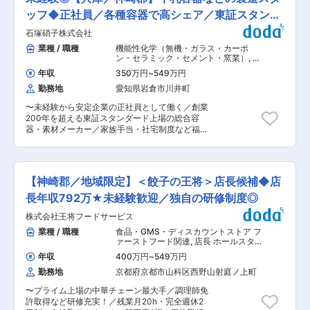
＞ ・5,6人のチームで、製造工程を分担します ・
（50代がボリューム層）で構成されています。
各工程（仕込み〜反応・結晶化〜ろ過〜乾燥）に
ッフ◆正社員／各種容器で高シェア／東証スタンダ
■当社の特徴： 眼科領域に特化した製薬会社で
おける機器の操作がメインとなります ＜具体的に
す。わが国初の涙液型目薬をはじめ、眼科薬のパ
ード上場
石塚硝子株式会社
は＞ ・100〜4000Lの反応釜を用いた有機合成反
イオニアとして独創的な医薬品を開発。眼科で使
応及び精製操作 ・ろ過機、乾燥機を使用して中間
業種 / 職種
機能性化学（無機・ガラス・カーボ
われる点眼剤から手術用剤まで幅広く揃えていま
体、最終原薬のろ過および乾燥 ・工程内の品質確
ン・セラミック・セメント・窯業）
,
そ
す。40品目以上の品揃えで「眼科医が求めるもの
認、製造結果の記録 ※年代が近い社員から少しず
の他製造・生産 製造・生産オペレータ
は揃えている」というのが強みです。「マイティ
年収
350万円
~
549万円
ー
つ教えますので、安心して応募ください。 ■組織
ア」ブランドなどの目薬やコンタクトレンズ用剤
勤務地
愛知県岩倉市川井町
構成： 製造部：24名（20〜30代のメンバー中
など一般用の製品でおなじみですが、実は売上高
心） ※年齢や性別を問わず働きやすい職場です。
の約8割以上が医療用医薬品です。 ■別枠の必須
〜未経験から安定企業の正社員として働く／創業
離職率が低く、フラットな組織体制のため、自分
条件のほか、下記該当する方歓迎： ・自主保全1
200年を超える東証スタンダード上場の総合容
の意見を言いやすい環境が整っています。 ■働き
級、機械保全技能士(機械)1級、機械保全技能士
器・素材メーカー／家族手当・社宅制度など福利
方／福利厚生： ・年間休日126日、残業10時間程
(電気)3〜2級、電気工事士2級、乙種第4類危険物
厚生充実◎〜 ■出向先情報： 【当社雇用にて、石
度 ・単身赴任の方や一人暮らしの独身の方には住
取扱者試験、高圧ガス製造保安責任者、ボイラー
塚王子ペーパーパッケージングへの在籍出向ポジ
宅手当がつきます※支給規定あり ・家族手当、フ
技士免許の保持 変更の範囲：会社の定める業務
ション】 ・企業名：石塚王子ペーパーパッケージ
ァミリーサポート休暇（5日間支給。ご家族の通
ング株式会社 ・事業内容：紙容器の製造・販売及
院やイベントに参加いただくための休暇）があ
【神崎郡／地域限定】＜餃子の王将＞店長候補◆店
び紙容器に係る充填機械の販売・メンテナンス ・
り、育休後復帰率100％とご家族がいらっしゃる
勤務地：兵庫県神崎郡福崎町西治498 ■業務内
長年収792万★未経験歓迎／独自の研修制度◎
方にとっても働きやすい環境です。 ■教育体制
容： ◇国内で牛乳紙容器で高いシェアを持つ当社
入社後は6か月程度のOJTを通じて、年代が近し
株式会社王将フードサービス
にて、製造スタッフを募集します。 ◇職場環境
い先輩社員が丁寧に指導します。通信教育やEラ
は、湿度や温度が一定で働きやすい環境です。福
業種 / 職種
食品・GMS・ディスカウントストア フ
ーニング、語学学習への支援なども充実してお
利厚生制度も充実しております。 ■具体的には：
ァーストフード関連
,
店長 ホールスタ
り、自己研鑽の機会が豊富にあります。 ■キャリ
◇紙パック製造工程での原紙を印刷機にセット
ッフ・フロアスタッフ・調理スタッフ
アパス 入社直後は製造スタッフとしての業務に従
年収
400万円
~
549万円
（飲食）
し、デザイン印刷から紙パックの形に組み立てら
事していただきますが、年齢や経験に応じて設備
勤務地
京都府京都市山科区西野山射庭ノ上町
れるような形に機械で打ち抜きを行います。 ◇そ
保全や製造部門でキャリアを積んでいただきま
の後、紙パックの胴部分を筒状に機械で張り合わ
す。半年ごとの1on1面談を通じて、キャリアプラ
〜プライム上場の中華チェーン最大手／調理師免
せを行います。 ■就業時間： 【1年単位の変形労
ンを一緒に組み立てていきます。 ■当社につい
許取得など研修充実！／残業月20h・完全週休2
働時間制／残業は月平均5時間】 ◇10月〜5月／