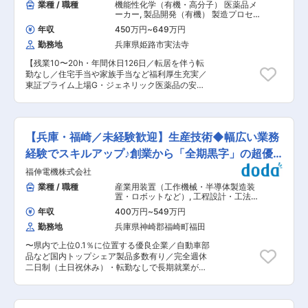
業種 / 職種
機能性化学（有機・高分子） 医薬品メ
ーカー
,
製品開発（有機） 製造プロセ
ス開発・工法開発（合成・重合）
年収
450万円
~
649万円
勤務地
兵庫県姫路市実法寺
【残業10〜20h・年間休日126日／転居を伴う転
勤なし／住宅手当や家族手当など福利厚生充実／
東証プライム上場G・ジェネリック医薬品の安定
供給に貢献】 ■業務内容（概要）： 当社製品で
ある原薬（医薬品の有効成分）に関する以下業務
を担当していただきます。 ・原薬のプロセス開
発、プロセス改良およびスケールアップ検討 ・品
【兵庫・福崎／未経験歓迎】生産技術◆幅広い業務
質向上やコスト改善を目的とした製法改良 ・専門
知識・技能を活かし、効率的かつ高品質のモノづ
経験でスキルアップ♪創業から「全期黒字」の超優
くりに貢献 ■具体的な業務内容 ・ラボ〜パイロ
良企業◆
福伸電機株式会社
ットスケールでの反応条件最適化、工程設計 ・ス
ケールアップに伴う安全性評価および工程リスク
業種 / 職種
産業用装置（工作機械・半導体製造装
の抽出と対策立案 ・製造現場との連携による量産
置・ロボットなど）
,
工程設計・工法開
移管・工程改善の推進 ・原料変更に伴う品質への
発・工程改善・IE（機械・金属加工）
年収
400万円
~
549万円
設備保全
影響確認 など ■組織構成： 配属先人数：5名
勤務地
兵庫県神崎郡福崎町福田
（年齢や性別に関わらず働きやすい職場です） フ
ラットな組織で自分の意見が出しやすく、離職率
〜県内で上位0.1％に位置する優良企業／自動車部
は低めです。 ■働き方／福利厚生： ・年間休日
品など国内トップシェア製品多数有り／完全週休
126日（完全週休二日）、月平均残業10〜20時間
二日制（土日祝休み）・転勤なしで長期就業が叶
で働きやすい環境です。 ・住宅手当：単身赴任者
う◎〜 ■職務内容：自動車部品・産業用機器・航
および一人暮らしの独身者（規定あり） ・家族手
空機器など幅広い分野にOEM製品を提供している
当、ファミリサポート休暇（年5日：ご家族の通
当社にて、ラインの立ち上げ・生産設備の改善な
院や行事参加などに利用）あり ・育休取得後の復