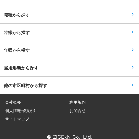
ら予防保全への移行を推進することで安全・品
を進められる環境です。 ■当社について： ウシ
質・生産の安定および生産機会損失を最小化する
オ電機グループの中で、光や照明を使ったエンタ
■当社について： ＜事業多角＆ニッチ分野のトッ
ーテイメント領域を束ねる企業です。ウシオライ
職種から探す
プクラス＞ 制御機器分野におけるスイッチ製品で
ティングが持つ光や照明の技術を中心に、映像や
は、国内トップクラスのシェアを誇ります。コン
音響等を融合させたり、産業分野においてもソリ
トロールユニット、集合表示灯、防爆製品、セン
ューション提案を行っております。駅や橋の照明
サーが当社の主力製品。新しいことへの挑戦も積
特徴から探す
やスタジアム照明のほか、商業施設など様々な場
極的です。 ＜グローバル企業＞ 海外売上比率
所で当社製品が使用されています。 変更の範囲：
50％／海外社員比率71％／フランス子会社とのシ
会社の定める業務
ナジー強化を進めています。 変更の範囲：会社の
年収から探す
定める業務
雇用形態から探す
他の市区町村から探す
会社概要
利用規約
個人情報保護方針
お問合せ
サイトマップ
© ZIGExN Co., Ltd.