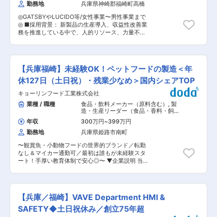
先輩社員多数！》 現在活用している先輩社員も、
勤務地
兵庫県神崎郡福崎町高橋
課の仕事に内容には以下２つの役割があります。
前職は製造業、飲食関係などバラエティ豊か。 全
（1）CADなどで筐体設計を行う方 （2）機器の
体の80%以上の社員が未経験スタートで、現在活
◎GATSBYやLUCIDO等/女性事業〜男性事業まで
電気設計を行う方 今回はこちらの（2）の方の募
用しております。 同じ未経験入社の気持ちを理解
◎ ■採用背景： 新製品の生産導入、収益性改善業
集になります。 ■働き方 ・出張は基本的にあり
している社員が沢山おりますので、親身に丁寧に
務を推進している中で、人的リソース、力量不足
ません。 ■同社の強み： ・さまざまなユーザー
仕事を教えてくれ環境です。 ■モデル年収 （1）
により時間外労働が慢性化している。 新たな人材
のニーズに応え続けている同社の総合力は、幅広
年収385万円 ／ 27歳 営業職 入社1年目 （2）年収
の採用による時間外労働の低減を実施し、課内の
い産業界で認められ、各方面から高い評価を獲得
513万円 ／ 34歳 営業職 入社4年目 変更の範囲：
健康業務遂行により、更なる知識スキル習得時間
しています。製品の企画、パーツから機能部品、
会社の定める業務
確保にも繋げ、 業務の遂行機能強化と生産性向上
そして完成品へと創りあげる技術力とノウハウ
【兵庫福崎】未経験OK！ペットフードの製造＜年
（効果創出の迅速化）を図るため募集をしおりま
は、OEM生産をはじめ、自社製品の開発にもいか
す。 ■業務内容： 化粧品、医薬部外品等を生産
休127日（土日祝）・残業少なめ＞国内シェアTOP
んなく発揮しています。市場で評価されたオリジ
する工場での生産技術業務（検証計画立案、テス
ナル製品の数々もまた、同社の総合力の証です。
キョーリンフード工業株式会社
ト実施、手順書作成等） ・新製品の導入検討（調
・顧客の「もっとこうなれば」を実現するため
合充填に関する量産工程の設計と各種文書の作
業種 / 職種
食品・飲料メーカー（原料含む）
,
製
に、現状の製品や製造工程を解析し、課題を発
成） ・既存製品の調合充填に関する工程の改善
造・生産リーダー（食品・香料・飼
見、そしてその課題を解決しています。そうした
・調合充填工程に関する新規設備に関する応用研
料） 製造・生産オペレーター（食品・
同社のVA／VE活動は、これまで多くの顧客の現
年収
300万円
~
399万円
香料・飼料）
究及び開発 ■求める役割と今後の展望： 担当業
場や製品において成果をあげています。品質の向
勤務地
兵庫県姫路市南町
務における以下の業務遂行面を主導し、組織の成
上はもちろん、生産の効率化やコストダウン、あ
果を向上させることができる ・担当業務における
るいは新製品の開発まで。同社の提案、開発力か
〜観賞魚・小動物フードの世界的ブランド／転勤
潜在的な問題点を発見し、本質的な問題解決を主
ら、新たな価値が生み出されています。 ・顧客の
なし＆マイカー通勤可／最初は誰もが未経験スタ
体的に遂行できる。 ・担当業務において、業務の
設計に基づく受託生産をはじめ、開発設計段階か
ート！手厚い教育体制で安心◎〜 ▼企業説明 当社
在り方や既存の方法を見直し変革することができ
らの参画も可能です。また、必要に応じて要素技
は、錦鯉、金魚、熱帯魚をはじめとする様々な観
る ■充実した研修制度： 通信教育、階層別研
術の開発も行い、試作品の製作から評価まで、ト
賞魚フード、小動物フードの製造・開発を行うメ
修、専門別教育、公募制研修、語学学習支援など
ータルに実施できる体制を完備しています。開発
ーカーです。自社製品である観賞魚フードのシェ
■当社の製品（一部抜粋）： <GATSBY/ギャッツ
から生産まで一貫して行う事が出来るため、品質
アは国内No.1で、世界約70ヵ国以上で販売されて
ビー> 1978年発売以来、いつの時代も常に「旬の
【兵庫／福崎】VAVE Department HMI &
の向上や、VE活動にも大きな成果が期待できま
います。 大切なペットの健康を食事（飼料）から
かっこよさ」を提案し、男性のトータルグルーミ
す。創業以来の進化を重ねながら、各産業界から
支える当社にて、ペットフードの成型業務を行っ
SAFETY◆土日祝休み／創立75年超
ング研究に根ざした確かな品質で、高い認知と信
頼りにされるベストパートナー企業として歩みを
ていただきます。 ▼入社後の流れ 当社に入社さ