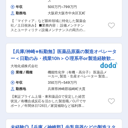
ス
顧客の設計に基づく受託生産をはじめ、開発設計
め従事できる方を求めています。 入社後、先輩が
段階からの参画も可能です。また、必要に応じて
年収
500万円
~
799万円
丁寧に指導しますので安心してご応募下さい。 ま
要素技術の開発も行い、試作品の製作から評価ま
勤務地
大阪府大阪市中央区瓦町
た必要とする資格取得に向け、養成を行う環境も
で、トータルに実施できる体制を完備していま
整っています。 積極的に学べる方は歓迎いたしま
す。開発から生産まで一貫して行う事が出来るた
【「マイティア」など眼科領域に特化した製薬会
す。 ■配属先情報： 4名（課長1名、他3名） ■
め、品質の向上や、VE活動にも大きな成果が期待
社／土日祝休み】 ■業務内容： 設備メンテナン
福利厚生について： ・福利厚生についてヒトを大
できます。創業以来の進化を重ねながら、各産業
スとユーティリティ設備メンテナンスの両方の業
切にする社風であり、各種制度が充実していま
界から頼りにされるベストパートナー企業として
務を習得していただき、製造設備のメンテナンス
す。ワークライフバランスもしっかりと確保いた
歩みを続けています。 変更の範囲：会社の定める
やユーティリティ設備などのメンテナンスをご担
だけます。 ■強み： ガラス瓶は国内のアルコー
業務
当いただきます。 ※適性や志向を基にメインで担
ル瓶の30%を製造しています。ペットボトル用プ
当していただく業務内容を決定いたします。 ■具
リフォームでは国内トップシェアを誇ります。紙
【兵庫/神崎※転勤無】医薬品原薬の製造オペレータ
体的な業務内容： ・製造設備の安定稼働に向けた
容器で は国内の乳業メーカーの9割と取引を行っ
中長期プランの策定（新規導入及び更新計画） ・
ー＜日勤のみ・残業10h＞◇理系卒or製造経験歓
ており、乳製品の流通において欠かすことのでき
製造設備の可動率、品質、コスト、安全の改善活
ない存在です。 ■研修制度： 当社では、人財開
迎！
大地化成株式会社
動 ・製造設備トラブルに対する迅速な復旧作業と
発部門の主導のもと、人財育成に努めています。
原因調査 ・製造設備トラブル削減と再発防止の取
業種 / 職種
機能性化学（有機・高分子） 医薬品メ
新入社員から管理職層まで、階層別に求められる
り組み ・計測機器の校正、製造設備の再クオリフ
ーカー
,
製造・生産オペレーター 製造
能力を育て上げる階層別研修や、営業・技術など
ィケーション等 ・GMPに関する業務（変更管
オペレーター
の職種別に専門スキルの醸成を図る研修を行って
年収
350万円
~
549万円
理、バリデーション、逸脱管理、是正措置及び予
います。 中堅社員を対象にした研修では、グルー
勤務地
兵庫県神崎郡福崎町大貫
防措置、自己点検、教育訓練） ■当ポジションの
プ各社から人財を集め、リーダーシップやロジカ
特徴： ユーティリティ設備(水・ガス・空気)や機
ル思考の向上を目的とした研修を行うことで、グ
【東証プライム上場・東和薬品Gで安定した経営
械設備(医薬品製造のための充填機・カートナー機
ループ各社間の交流や意見交換を図るとともに次
状況／有機合成反応を活かした製造職／OJTでサ
など)の両方の保全業務に携わることができます。
世代のリーダーとなるべき人財の育成を行ってい
ポート／年間休日126日／家賃補助など福利厚生
50年続いている工場であり、古い設備から最新の
ます。 また、必要に応じてOJTや自己啓発など、
充実】 ■業務内容： 当社工場の製造スタッフと
設備まで幅広く携わることができます。 製品に直
各種研修制度も整えています。
して医薬品原薬の製造オペレーター業務をお任せ
結した仕事を担えるため、モノづくり(医薬品製
します。まずは製造を担当し、慣れれば手順書改
造)の一連の流れが実感できます。 ■配属先につ
定や機器の点検なども発生します。 ＜メイン業務
いて： 製造管理グループは、男性11名と女性2名
未経験◎【兵庫／神崎郡】牛乳容器などの製造スタ