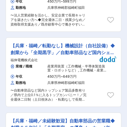
者」として活躍中！ ■王将の「画期的な」働き
年収
450万円
~
599万円
自動車部品営業（国内）
らに関連する企画業務 ■理念・価値観： 関わる
方： ・残業月20H程度 ・有給取得日数は平均8.3
勤務地
兵庫県神崎郡福崎町福田
全ての人のしあわせを追求する、“Good
日！連休取りやすく、年に何回も旅行に行ってい
Company”を経営理念としております。 ・患者・
る店長などもいます。 ・従業員数は店舗平均16名
〜法人営業経験を活かし、安定企業で長期キャリ
消費者の皆さま、医療従事者の皆さま、取引先の
で学べる＆無理なく働ける環境！「平均勤続年数
アを築きたい方へ◆完全週休二日・残業少なめ／
皆さま、株主の皆さま、社員といった千寿製薬に
は11.3年」で「離職率1桁」の安定就業が叶う環境
資格取得支援あり／既存顧客中心で働きやすい環
関わる全ての人々とバランスの取れた関係性を保
です◎ ■王将の「独自の研修制度」でスキルアッ
境〜 ■採用背景 創業から65年以上、全期黒字を
ちながら発展することを目指しています。 ・過重
プ！ ●王将調理道場：調理技術や知識向上の研修
続ける福伸電機。自動車や住宅機器、航空機など
労働の防止、年休取得率の向上や、時間単位年の
です。調理師免許取得の補助もあり、学びながら
幅広い分野で部品を供給し、国内トップシェア製
導入等、働き方改革に力を入れ、 長期にわたって
資格・スキルを身につけられます。 ●王将アカデ
品も多数保有する安定企業です。近年は電気自動
活躍できる環境を整えています。 ・行動理念であ
【兵庫・福崎／転勤なし】機械設計（自社設備）◆
ミー：店舗・人材マネジメントの研修です。店舗
車や省エネ機器の需要増に伴い、OEM生産の依頼
る“If I were you”の下で、良好な関係、コミュニ
運営や人材マネジメントについて学べるプログラ
が増加。 こうした背景から、既存顧客との関係を
創業から「全期黒字」／自動車部品など国内シェア
ケーションを構築し、「あるべき姿・やるべきこ
ムです。 変更の範囲：会社の定める業務
さらに深める営業職を増員募集します。 ■業務概
と」を実現・実行できる風通しの良い職場です。
トップ◆
福伸電機株式会社
要 大手メーカーを中心とした既存顧客へのルート
■当社の特徴： （1）関わる全ての人のしあわせ
営業を担当します。 新規開拓はなく、顧客の要望
業種 / 職種
産業用装置（工作機械・半導体製造装
を追求する「Good Company」を経営理念とし、
に応えることがミッション。 製品の納期や価格調
置・ロボットなど）
,
工作機械・産業機
患者・消費者の皆様、医療従事者の皆様、取引先
整を通じて、ものづくりを支える重要な役割を担
械・ロボット 設備立ち上げ・設計（機
の皆様、株主の皆様、社員といった当社に関わる
年収
450万円
~
649万円
械設計）
います。 ■業務詳細 <まずお任せする業務> ・既
全ての人々と、バランスの取れた関係性を保ちな
勤務地
兵庫県神崎郡福崎町福田
存顧客からの問い合わせ対応（納期・価格） ・社
がら発展することを目指しております。 （2）過
内の製造部・技術部との調整を行い、顧客へ回答
重労働の防止、年休取得率の向上や、時間単位年
〜自動車部品など国内トップシェア製品多数有り
・受注案件の進捗管理と納品フォロー <ゆくゆく
の導入等、働き方改革に力を入れ、長期にわたっ
／県内で上位0.1％に入るトップカンパニー！／完
お任せする業務> ・顧客の新製品開発時の部品提
て活躍できる環境を整えております。 （3）行動
全週休二日制（土日祝休み）・転勤なしで長期就
案 ・同一顧客内で新しい商材の受注獲得 <商材に
理念である「If I were you」の下で、良好な関
業が叶う〜 ■職務内容：社内向け生産ラインで使
ついて> 扱うのは自動車関連部品が中心。三菱電
係、コミュニケーションを構築し「あるべき姿・
用するFA機器の機械設計をご担当頂きます。 ＜
機グループなど大手メーカーから定期的に受注が
やるべきこと」を実現・実行できる風通しの良い
仕事の流れ＞ 入社後は生産技術部 専用機製作課
あり、エアバッグやモーター、EV向けバッテリー
職場です。 変更の範囲：会社の定める業務
に配属されます。生産技術部には他に生産技術課
など、社会に不可欠な製品を支えます。 この仕事
【兵庫・福崎／未経験歓迎】自動車部品の営業職◆
があり、また、各製造事業部の製造技術課、それ
を通じて、日本のものづくりを陰で支える誇りを
ぞれの課からラインの自動化の相談が専用機製作