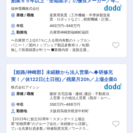
創業６５年以上「全期黒字」の優良メーカー／年休
感じられます。 ■教育体制 入社後は先輩との同
課にされ、その要望にあった機器を設計する流れ
行営業からスタート。業界未経験でも安心できる
123日
福伸電機株式会社
になります。 ※社外向けの機器を担当することも
OJTに加え、階層別研修や技能教育、資格取得支
あります。 具体的には既製品のロボットやセンサ
業種 / 職種
産業用装置（工作機械・半導体製造装
援制度も整備。 溶接やCADなど製造現場の知識
ーを使ってニーズに合うものを作る形になりま
置・ロボットなど）
,
精密機械・計測機
を学べる講習もあり、営業としての専門性を高め
す。 ■部署構成：生産技術部には１２名が在籍し
器・分析機器・光学製品営業（国内）
られます。 ■働き方 完全週休二日制（土日祝休
年収
400万円
~
549万円
自動車・建機・自動車部品営業（国
ています。経験・スキル豊富なベテラン社員も多
み）、年間休日122日。残業は月30時間程度で、
内）
勤務地
兵庫県神崎郡福崎町福田
く在籍しており、様々なスキルやノウハウを引き
プライベートとの両立も可能。 転勤はなく、腰を
継げる環境です！ ■働き方 ・自社設備の設計業
据えて働けます。 産休・育休の取得実績もあり、
〜兵庫県で上位0.1％に入る県内有数のトップカン
務のため、出張は基本的にございません。 ■同社
長く働ける環境が整っています。 ■組織構成 配
パニー！／国内トップシェア製品多数有り／転勤
の強み： ・さまざまなユーザーのニーズに応え続
属先は機器事業部。営業メンバーは30代を中心
無しで長期就業が叶う〜 ■業務内容：道路交通シ
けている同社の総合力は、幅広い産業界で認めら
に、中途入社者も多数。 風通しが良く、困ったと
ステム機器（ETC）・医療機器・自動車部品・家
れ、各方面から高い評価を獲得しています。製品
きは先輩や上司にすぐ相談できる雰囲気です。 ■
電など幅広い分野の製品を製造している当社に
の企画、パーツから機能部品、そして完成品へと
企業の特徴 創業以来赤字なし、グッドデザイン賞
て、自動車要部品（電装品）の営業をご対応頂き
創りあげる技術力とノウハウは、OEM生産をはじ
受賞製品を持つ技術力が強み。 確定給付企業年金
ます。 ■業務の特徴： （1）営業先：大手総合電
め、自社製品の開発にもいかんなく発揮していま
【姫路/神崎郡】未経験から法人営業へ◆研修充
や資格取得支援など福利厚生も充実し、社員を大
機メーカーがメインとなります。 （2）入社後の
す。市場で評価されたオリジナル製品の数々もま
切にする文化が根付いています。 変更の範囲：会
流れ：ご経験によりますが、未経験の方はまず上
実！／休122日(土日祝)／残業月20h／上場企業G
た、同社の総合力の証です。 ・顧客の「もっとこ
社の定める業務
席の方と同行で営業周っていただきながら、じっ
うなれば」を実現するために、現状の製品や製造
株式会社アイシン
くりと業務を覚えていただきます。営業経験をお
工程を解析し、課題を発見、そしてその課題を解
持ちの方であれば、早い段階で顧客を担当いただ
業種 / 職種
建材 住宅設備・建材
,
建設・不動産法
決しています。そうした同社のVA／VE活動は、
きます。 （3）出張：お客様希望で訪問すること
人営業 その他法人営業（既存・ルート
これまで多くの顧客の現場や製品において成果を
もあり、出張はありますが、日帰り圏内がほとん
セールス中心）
あげています。品質の向上はもちろん、生産の効
年収
350万円
~
499万円
どです。 ■配属先について：電装品事業部は課長
率化やコストダウン、あるいは新製品の開発ま
勤務地
大阪府高槻市梶原中村町
以下7名（20代1名、30代2名、40代1名、50代1
で。同社の提案、開発力から、新たな価値が生み
名、60歳越え2名）になります。 ・完全週休二日
出されています。 ・顧客の設計に基づく受託生産
【2023年に創立50周年！スタンダード上場企
制（土日祝）・転勤なし・残業も月30時間程度、
をはじめ、開発設計段階からの参画も可能です。
業“初穂商事”のグループ会社／未経験から活躍し
風通しがよく先輩や上司とも話しやすい環境で
また、必要に応じて要素技術の開発も行い、試作
ている先輩社員多数／研修制度充実／ワークライ
す。 ■当社の強み： ・様々なユーザーのニーズ
品の製作から評価まで、トータルに実施できる体