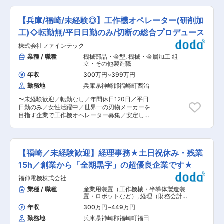
は、国内トップクラスのシェアを誇ります。コン
国内に留まらず、海外約70の国と地域で愛用され
での設備技術業務をお任せいたします。 生産性向
トロールユニット、集合表示灯、防爆製品、セン
ている世界のトップブランドです。 変更の範囲：
上に向けた設備導入、工程設計、設備開発、生産
サーが当社の主力製品。新しいことへの挑戦も積
【兵庫/福崎/未経験◎】工作機オペレーター(研削加
会社の定める業務
技術開発、技術開発段階から携わることができま
極的です。 ＜グローバル企業＞ 海外売上比率
す。 食品・トイレタリーなどの一般包装材料から
工)◇転勤無/平日日勤のみ/切断の総合プロデュース
50％／海外社員比率71％／フランス子会社とのシ
産業資材まで幅広い製品に対応するため、幅広い
ナジー強化を進めています。 ＜健康経営＞ 年間
株式会社ファインテック
技術知識を活かせるポジションです。 ■職務詳
休日127日、有休取得率80％必達。本社にはジ
細： ・ 設備技術業務：新規設備の構想・計画立
業種 / 職種
機械部品・金型
,
機械・金属加工 組
ム、ガーデン、シェフ常駐のカフェテリア、診療
案、稟議書作成・ライン設計、導入・立ち上げ ・
立・その他製造職
施設等を備え社員の健康促進を応援しています。
既存設備の維持管理（生産機、インフラ設備） ・
変更の範囲：会社の定める業務
年収
300万円
~
399万円
新設備の立ち上げ・工程能力評価 ■組織体制：同
勤務地
兵庫県神崎郡福崎町西治
社の技術部門は、経験豊富な技術者が多数在籍し
ており、チームワークを重視しています。 各担当
〜未経験歓迎／転勤なし／年間休日120日／平日
者が専門分野を持ち、協力しながら業務を進めて
日勤のみ／女性活躍中／世界一の刃物メーカーを
います。 全社の研究開発部門とも連携し、新たな
目指す企業で工作機オペレーター募集／安定した
技術開発にも積極的に取り組んでいます。 生産技
品質の製品を提供し、感動を与えるモノづくりを
術チーム、設備技術チームに分かれており、今回
一緒にしませんか？〜 ●業務内容： 当社は、切
は設備技術チームへの配属を予定しております。
断品質を追求する産業用刃物のメーカーです。刃
■働き方： 残業：平均30〜40時間程度 夜間対
物は、試作品から量産品まで生産しています。 具
応：設備のメインテナンスは協力会社にて対応し
【福崎／未経験歓迎】経理事務★土日祝休み・残業
体的には、お客様の求める切断品質、並びに、各
ます。 長期休暇の出勤：設備導入は工場停止時に
種加工品の寸法精度を確保し、量産製造いたしま
15h／創業から「全期黒字」の超優良企業です★
行う為、長期休暇は出勤の可能性がありますが、
す。製品は多岐成長分野にわたり、当社の製品を
別日にて代休が取れる環境です。 転勤：当面の転
福伸電機株式会社
御満足に御使用いただいていています。 今回の求
勤・異動はございません。 ■キャリアパス： 工
人では、製造技術部のメンバーとなっていただ
業種 / 職種
産業用装置（工作機械・半導体製造装
場技術のスペシャリストとしてのキャリアを積む
き、お客様へ提供する製品の製造を担っていただ
置・ロボットなど）
,
経理（財務会計）
ことができ、将来的には技術部門のリーダーやマ
きます。製造部門は半数以上は女性であり、女性
経理事務・財務アシスタント
ネージャーとしてのポジションも目指せます。 ま
年収
300万円
~
449万円
が活躍できる職場です。どうか、私どもと一緒に
た、同社では社内外の研修や資格取得支援も行っ
勤務地
兵庫県神崎郡福崎町福田
ＷinＷinに成長されるお客様へ、安定した品質の
ており、自己成長をサポートする体制が整ってい