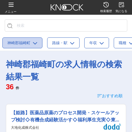
検索履歴
気になる
メニュー
神崎郡福崎町
路線・駅
年収
職種
神崎郡福崎町の求人情報の検索
結果一覧
36
件
おすすめ順
【姫路】医薬品原薬のプロセス開発・スケールアッ
プ検討◇有機合成経験活かす◇福利厚生充実◇東和
薬品G
大地化成株式会社