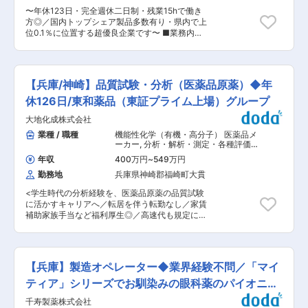
色々な製品を提供して感動される、そのようなモ
ます。
〜年休123日・完全週休二日制・残業15hで働き
ノづくりを一緒にしてみませんか。 ●部署の組織
方◎／国内トップシェア製品多数有り・県内で上
構成： 関西工場の関西一課には10名が在籍して
位0.1％に位置する超優良企業です〜 ■業務内
います。(管理職：2名、一般職：2名、パート：6
容：医療機器・自動車部品・家電など幅広い分野
名） ●企業魅力： 当社は、「切断の現象を探求
に製品を提供している当社にて、経理業務をご担
し、そのメカニズムを解明する“切断の創造企
当頂きます。 ＜具体的には＞ ・各事業部の売
業”」が事業コンセプトです。そのため、「あら
上・仕入、システム入力内容の確認とフォロー ・
ゆる切断現場の課題解決に挑み続ける世界最大の
【兵庫/神崎】品質試験・分析（医薬品原薬）◆年
全社、支払申請、経費申請の処理内容の査証とフ
刃物メーカーを築く！」をビジョンに掲げ、「世
ォロー ・財務会計、日次・月次・年次仕訳入力、
休126日/東和薬品（東証プライム上場）グループ
界中のお客様の良きパートナーとして刃物で切断
顧問税理士との確認の上、経理処理 ・管理会計目
工程に革命をもたらし、社会と人類に貢献する」
大地化成株式会社
標管理体制の運営事務作業 ・減税申請、補助金、
とのミッションを果たす企業です。 変更の範囲：
太陽光事業の事務処理補助 ■配属先について：経
業種 / 職種
機能性化学（有機・高分子） 医薬品メ
会社の定める業務
理部長（課長兼務）40代男性、50代女性2名、
ーカー
,
分析・解析・測定・各種評価試
20代女性1名の合計4名。 ■当社の強み： ・様々
験（化学） 医薬品質管理・試験担当
年収
400万円
~
549万円
（QC）（製造所）
なユーザーのニーズに応え続けている当社の総合
勤務地
兵庫県神崎郡福崎町大貫
力は、幅広い産業界で認められ、各方面から高い
評価を獲得しています。製品の企画、パーツから
<学生時代の分析経験を、医薬品原薬の品質試験
機能部品、そして完成品へと創りあげる技術力と
に活かすキャリアへ／転居を伴う転勤なし／家賃
ノウハウは、OEM生産をはじめ、自社製品の開発
補助家族手当など福利厚生◎／高速代も規定によ
にもいかんなく発揮しています。市場で評価され
り支給有／年間休日126日> ■業務内容： 当社兵
たオリジナル製品の数々もまた、当社の総合力の
庫工場の品質試験スタッフとして各分析機器を使
証です。現在、OEM生産の依頼が増加しており、
用した原薬及び原薬製造用原料の分析をしていた
業績は成長しています。 変更の範囲：会社の定め
だきます。業務詳細は下記になります。 ・原料・
る業務
【兵庫】製造オペレーター◆業界経験不問／「マイ
製品の品質検定 ・新しい製品の検査方法の策定
・分析設備・機器の維持管理 ・試験計画書および
ティア」シリーズでお馴染みの眼科薬のパイオニア
報告書の作成 ・取得した試験データの確認 ※使用
◆
千寿製薬株式会社
装置（使用頻度の高い順）…HPLC、GC、IR、粒