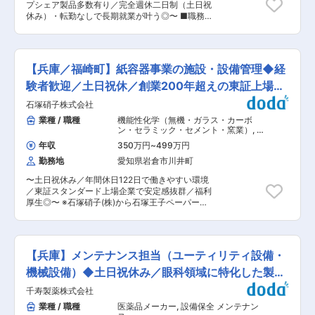
品の開発まで。同社の提案、開発力から、新たな
プシェア製品多数有り／完全週休二日制（土日祝
なスキルやノウハウを引き継げる環境です！ ■働
価値が生み出されています。 ・顧客の設計に基づ
休み）・転勤なしで長期就業が叶う◎〜 ■職務内
き方 ・自社設備の設計業務のため、出張は基本的
く受託生産をはじめ、開発設計段階からの参画も
容：自動車部品・産業用機器・航空機器など幅広
にございません。 ■同社の強み： ・さまざまな
可能です。また、必要に応じて要素技術の開発も
い分野にOEM製品を提供している当社にて、ライ
ユーザーのニーズに応え続けている同社の総合力
行い、試作品の製作から評価まで、トータルに実
ンの立ち上げ・生産設備の改善などに携わってい
は、幅広い産業界で認められ、各方面から高い評
施できる体制を完備しています。開発から生産ま
ただきます。 ＜具体的には＞ ・新製品の工程設
価を獲得しています。製品の企画、パーツから機
【兵庫／福崎町】紙容器事業の施設・設備管理◆経
で一貫して行う事が出来るため、品質の向上や、
計…加工法、加工順序の設定、必要設備の選定、
能部品、そして完成品へと創りあげる技術力とノ
VE活動にも大きな成果が期待できます。 変更の
人員配置の設定、生産時間の算出など ・生産設備
験者歓迎／土日祝休／創業200年超えの東証上場企
ウハウは、OEM生産をはじめ、自社製品の開発に
範囲：会社の定める業務
の自動化推進 ・生産設備の改善…最適生産方式の
もいかんなく発揮しています。市場で評価された
業
石塚硝子株式会社
設定、原価低減化の推進 ・生産設備のメンテナン
オリジナル製品の数々もまた、同社の総合力の証
ス作業 ■部署構成：生産技術部には１２名が在籍
業種 / 職種
機能性化学（無機・ガラス・カーボ
です。 ・顧客の「もっとこうなれば」を実現する
しています。２０代〜３０代が大半の活気ある組
ン・セラミック・セメント・窯業）
,
設
ために、現状の製品や製造工程を解析し、課題を
織となっています。 ■同社の強み： ・さまざま
備保全
発見、そしてその課題を解決しています。そうし
年収
350万円
~
499万円
なユーザーのニーズに応え続けている同社の総合
た同社のVA／VE活動は、これまで多くの顧客の
勤務地
愛知県岩倉市川井町
力は、幅広い産業界で認められ、各方面から高い
現場や製品において成果をあげています。品質の
評価を獲得しています。製品の企画、パーツから
向上はもちろん、生産の効率化やコストダウン、
〜土日祝休み／年間休日122日で働きやすい環境
機能部品、そして完成品へと創りあげる技術力と
あるいは新製品の開発まで。同社の提案、開発力
／東証スタンダード上場企業で安定感抜群／福利
ノウハウは、OEM生産をはじめ、自社製品の開発
から、新たな価値が生み出されています。 ・顧客
厚生◎〜 ※石塚硝子(株)から石塚王子ペーパーパ
にもいかんなく発揮しています。市場で評価され
の設計に基づく受託生産をはじめ、開発設計段階
ッケージング(株)への在籍出向となります。 ●石
たオリジナル製品の数々もまた、同社の総合力の
からの参画も可能です。また、必要に応じて要素
塚王子ペーパーパッケージング(株)について：
証です。 ・顧客の「もっとこうなれば」を実現す
技術の開発も行い、試作品の製作から評価まで、
【事業内容】 紙容器の製造・販売及び紙容器に係
るために、現状の製品や製造工程を解析し、課題
トータルに実施できる体制を完備しています。開
る充填機械の販売・メンテナンス 【勤務地】 石
を発見、そしてその課題を解決しています。そう
【兵庫】メンテナンス担当（ユーティリティ設備・
発から生産まで一貫して行う事が出来るため、品
塚王子ペーパーパッケージング（株）：兵庫県神
した同社のVA／VE活動は、これまで多くの顧客
質の向上や、VE活動にも大きな成果が期待できま
崎郡福崎町西治498 ■仕事内容： 構内施設設備維
機械設備）◆土日祝休み／眼科領域に特化した製薬
の現場や製品において成果をあげています。品質
す。 変更の範囲：会社の定める業務
持管理また受電設備維持管理を通し、工場の安定
の向上はもちろん、生産の効率化やコストダウ
会社
千寿製薬株式会社
稼働を導く業務です。 電気（特に強電）の知識が
ン、あるいは新製品の開発まで。同社の提案、開
ある方、興味のある方や、業務を通し、電気以外
業種 / 職種
医薬品メーカー
,
設備保全 メンテナン
発力から、新たな価値が生み出されています。 ・
にも施設建物・設備・環境法規制などの知識を深