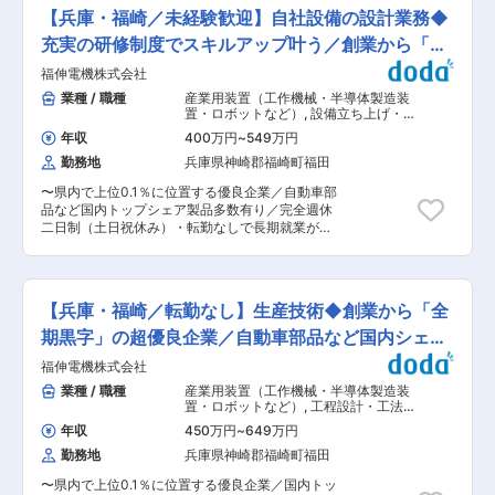
どに携わっていただきます。 ＜具体的には＞ ・
職率100％（実績） ■教育体制 入社後はOJTを通
【兵庫・福崎／未経験歓迎】自社設備の設計業務◆
新製品の工程設計…加工法、加工順序の設定、必
じて年代の近い先輩が丁寧に指導します。 研修制
要設備の選定、人員配置の設定、生産時間の算出
充実の研修制度でスキルアップ叶う／創業から「全
度や社内教育（GMP、安全、法令等）も充実して
など ・生産設備の自動化推進 ・生産設備の改善…
います。 必要な資格取得にかかる費用は会社が全
期黒字」
福伸電機株式会社
最適生産方式の設定、原価低減化の推進 ・生産設
額負担。 通信教育、eラーニング、語学学習支援
備のメンテナンス作業 ※今までのご経験次第では
業種 / 職種
産業用装置（工作機械・半導体製造装
など自己研鑽の機会が豊富。 ■キャリアパス 入
ありますが、未経験の方にはまずは設備のメンテ
置・ロボットなど）
,
設備立ち上げ・設
社後、研究開発業務を担当いただきますが、適
ナンスなどからお任せいたします。徐々に業務に
計（電気・制御設計） 設備立ち上げ・
正・希望に応じて品質管理、品質保証、製造など
年収
400万円
~
549万円
設計（機械設計）
慣れて頂き、ゆくゆくは工程改善や工程設計、設
への異動も可能です。半年ごとのキャリア面談を
勤務地
兵庫県神崎郡福崎町福田
備の構想設計など上流工程をお任せする予定です
通じて、個人の目標に沿ったキャリアプランを一
■部署構成： 生産技術部には１２名が在籍してい
緒に構築します。 ■当社について： 東和薬品の
〜県内で上位0.1％に位置する優良企業／自動車部
ます。２０代〜３０代が大半の活気ある組織とな
100％子会社として、原薬の研究・製造を通じて
品など国内トップシェア製品多数有り／完全週休
っています。研修制度なども充実しており、未経
ジェネリック医薬品の安定供給に貢献していま
二日制（土日祝休み）・転勤なしで長期就業が叶
験からもしっかりとスキルを身に付けられる環境
す。原薬の研究ノウハウを活かし、製造・品質管
う◎〜 ■職務内容：社内向け生産ラインで使用す
です！ ■同社の強み： ・さまざまなユーザーの
理をおこなうことで、高品質な原薬を安定的に供
るFA機器の設計業務をご担当頂きます。 ＜仕事
ニーズに応え続けている同社の総合力は、幅広い
給しています。また、分析受託サービスでは、ニ
の流れ＞ 入社後は生産技術部 専用機製作課に配
産業界で認められ、各方面から高い評価を獲得し
トロソアミン類や元素不純物の分析法開発からロ
属されます。生産技術部には他に生産技術課があ
ています。製品の企画、パーツから機能部品、そ
【兵庫・福崎／転勤なし】生産技術◆創業から「全
ット分析、異物同定などもおこなっています。 変
り、また、各製造事業部の製造技術課、それぞれ
して完成品へと創りあげる技術力とノウハウは、
更の範囲：会社の定める業務
の課からラインの自動化の相談が専用機製作課に
期黒字」の超優良企業／自動車部品など国内シェア
OEM生産をはじめ、自社製品の開発にもいかんな
され、その要望にあった機器を設計する流れにな
く発揮しています。市場で評価されたオリジナル
トップ◆
福伸電機株式会社
ります。 ※社外向けの機器を担当することもあり
製品の数々もまた、同社の総合力の証です。 ・顧
ます。 具体的には既製品のロボットやセンサーを
業種 / 職種
産業用装置（工作機械・半導体製造装
客の「もっとこうなれば」を実現するために、現
使ってニーズに合うものを作る形になります。 部
置・ロボットなど）
,
工程設計・工法開
状の製品や製造工程を解析し、課題を発見、そし
署内には機械設計・電気制御設計でそれぞれ分か
発・工程改善・IE（機械・金属加工）
てその課題を解決しています。そうした同社のVA
年収
450万円
~
649万円
工程設計・工法開発・工程改善・
れていますので、今までのご経験や希望・適性に
／VE活動は、これまで多くの顧客の現場や製品に
IE（樹脂成形）
勤務地
兵庫県神崎郡福崎町福田
応じて業務をお任せ致します。 ■部署構成：生産
おいて成果をあげています。品質の向上はもちろ
技術部には１２名が在籍しています。経験・スキ
ん、生産の効率化やコストダウン、あるいは新製
〜県内で上位0.1％に位置する優良企業／国内トッ
ル豊富なベテラン社員も多く在籍しており、様々