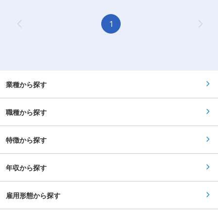
ざいます。 ■当社について： 2019年に設立し、
す。 ▼具体的には下記業務をお任せいたします。
創業5年のフレッシュな会社で エリアの土木工事
・道路や下水などの土木部門の設計業務 ・勤務地
に関わっています。本社は丹波篠山市ですが、神
は、当社の事務所がある神戸・大阪・東京を拠点
1
戸・大阪・東京に事務所があり、東京から九州ま
Previous Page
Next
を自由に選択可能です。 ■就業環境： ・基本的
で、日本の西半分の幅広い ・土木工事に関わるこ
に内勤メインの働き方で、定時退社している方が
となら、測量から設計、工事施工、登記にいたる
多く、残業はほとんど発生しておりません。 ・支
まで、ワンストップですべてを行う技術力を強み
店・事務所間の出張が発生しますが、転勤はござ
に、事業を展開しております。 変更の範囲：会社
いません。 ・年間休日125日、完全週休二日制で
の定める業務
土日祝休みのため、腰を据えて働きやすい環境が
ございます。 ■当社について： 2019年に設立
し、創業5年のフレッシュな会社で エリアの土木
業種から探す
工事に関わっています。本社は丹波篠山市です
が、神戸・大阪・東京に事務所があり、東京から
九州まで、日本の西半分の幅広い ・土木工事に関
職種から探す
わることなら、測量から設計、工事施工、登記に
いたるまで、ワンストップですべてを行う技術力
を強みに、事業を展開しております。 変更の範
囲：会社の定める業務
特徴から探す
年収から探す
雇用形態から探す