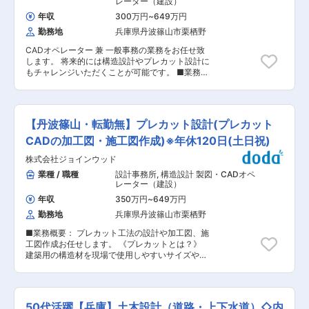
レーター（建設）
ています。 ■同社の特徴 : 昭和57年4月、同社は
模や難易度によって様々ですが、5割程度のもの
各種機械の開発及び設計を扱うエンジニアリング
年収
300万円
~
649万円
もあれば、9割程度のものあります。一からご対
会社としてスタートしましたが、平成17年には開
勤務地
兵庫県丹波篠山市栗栖野
応頂くケースもございます。 ■働き方： 月の残
発力を更に高めることを目指し、加工技術の開発
業時間は案件の状況によって異なりますが、
という目標の下に尼崎工場を建設。大型・長尺の
CADオペレーター 兼 一般事務の業務をお任せ致
10~30時間程度になります。 ■組織構成： ・現
ワークに対応可能な静圧式研削盤、ポリシング
します。 将来的には構造設計やプレカット設計に
在約14名（20代2名、30代6名、40代3名、50代
盤、マシニングセンターを導入し、顧客からの超
もチャレンジいただくことが可能です。 ■業務詳
2名、60代1名）で構成されております。 ■入社
精密加工の要求に応えてきました。さらに、令和
細： 【対象物件】木造住宅(2〜４階建て)・保育
後の流れ： ・ご経験によっても異なりますが、初
6年には丹波に新工場を建設し、さらなる加工サ
園・幼稚園 【取引先】設計事務所・工務店 【担
めは成果物のチェック業務・顧客に図面の提出・
イズの拡張と迅速な納期対応、生産能力の向上を
当数】10~15件程度 【業務】 ・プレカット工法
打ち合わせを行った後に発生する図面の修正や構
目指し、国内最大級の超精密大型平面研削盤を導
の加工図・施工図の作成 ・構造設計担当者のアシ
造計算を行っていただきます。 先輩社員のOJTの
【丹波篠山・転勤無】プレカット設計(プレカット
入いたします。現行の大型平面研削盤より、さら
スタント業務 ・一般事務業務(書類整理・印刷・
もと業務を行っていただきますので安心して就業
なる長尺ものワークの平面研削に対応が可能とな
郵送・控えの整理) など ■受注後の流れ： （1）
CADの加工図・施工図作成)※年休120日(土日祝)
できる環境が整っています。 また、1人で案件を
り、顧客のニーズに応え続けています。 変更の範
設計事務所・工務店から案件受注 （2）依頼があ
担当できるまで、戸建て住宅であれば1年半~2
囲：本文参照
株式会社ジョインウッド
った案件については一度子会社(ベトナム事務所)
年、保育園等であれば4~5年ほどかかります。 ■
にて対応 （3）子会社にて作成した図面等の確認
業種 / 職種
設計事務所
,
構造設計 製図・CADオペ
ベトナム子会社について： 子会社では28名の方
と修正等を行います。 （4）完成した図面をもと
レーター（建設）
に就業いただいております。当社にご入社後2~3
に顧客と打ち合わせを行い、追加修正がある場合
年程度経験を積んだ上で、経験を兼ねてベトナム
年収
350万円
~
649万円
はその都度対応 ※子会社での案件の完成度は規模
への出張等も経験いただきたいと考えておりま
勤務地
兵庫県丹波篠山市栗栖野
や難易度によって様々ですが、5割程度のものも
す。 ■当社について： 当社は1996年に金物工法
あれば、9割程度のものあります。一からご対応
プレカット工場設計部門としてスタートし、その
■業務概要： プレカット工法の設計や加工図、施
頂くケースもございます。 ■働き方： 月の残業
後木造軸組金物「NK工法」を開発することで事
工図作成お任せします。 《プレカットとは？》
時間は案件の状況によって異なりますが、10~30
業化に成功しました。中規模以下の建築物に対す
建築用の構造材を現場で使用しやすいサイズや形
時間程度になります。 ■組織構成： ・現在約14
る構造全般についてトータルでサポートし、木造
状に、あらかじめ工場で加工することを指しま
名（20代2名、30代6名、40代3名、50代2名、
建築を増やすための高品質なサービスを提供して
す。品質の高い木材を現場に届けることができ、
60代1名）で構成されております。 ■入社後の流
います。日本の気候に適した上で柔軟な設計が可
工期短縮にも繋がります。 ■業務詳細： 【対象
れ： まずは簡単な事務作業や、構造設計担当者の
能である木造建築を現代のテクノロジーを駆使し
物件】木造住宅(2〜4階建て)・保育園・幼稚園
アシスタント業務など簡単な業務からお任せしま
50代活躍【兵庫】土木設計（道路・上下水道）◇内
て、より手軽で安価にすることで新たな建築文化