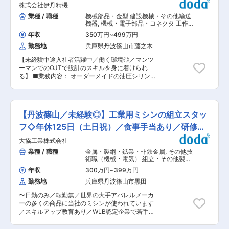
をさせて頂きます。 1人前になるには2〜3年ほど
株式会社伊丹精機
用車）の運転がございます。 ・基本的に夜勤や休
かかります。入社後すぐは先輩社員との差を感じ
日出勤はございません。 ■組織構成： 配属とな
業種 / 職種
機械部品・金型 建設機械・その他輸送
られるかもしれませんが、皆さん未経験からご活
る測量チームには30人在籍しており、20代〜60
機器
,
機械・電子部品・コネクタ 工作
躍されておりますので、ご安心ください。 業務に
代まで幅広い方が活躍しています。当社は中途入
機械・産業機械・ロボット
慣れれば、１つの業務（溶接、検査など）を極め
年収
350万円
~
499万円
社者が多数在籍しておりますので、入社後も安心
ていただけることもできますし、異なる業務に挑
勤務地
兵庫県丹波篠山市藤之木
して就業可能です。 ■就業環境： ・基本的に関
戦していただくことも可能です（営業や品質管理
東メインでの業務で出張がございますが、泊りが
など）。 ■働く環境： 全工場にエアコンが設置
【未経験中途入社者活躍中／働く環境◎／マンツ
けの出張は無く、日帰りでの対応となります。 ・
されております。それに加えて、空調服を着て作
ーマンでのOJTで設計のスキルを身に着けられ
定時退社している方が多く、残業は月平均10〜
業していただけるため、快適な環境のもと作業に
る】 ■業務内容： オーダーメイドの油圧シリン
20時間程度で基本的に時間内での業務に努めてお
取り組んでいただけます。 ■同社の製品につい
ダを扱う同社において、油圧シリンダの設計を行
ります。 ・年間休日125日、完全週休二日制で土
て： 油圧シリンダの専業メーカーとして製品開
っていただきます。 CADという設計ソフトを用
日祝休みのため、腰を据えて働きやすい環境がご
発、設計、製造・販売を行っています。1年で10
いて、図面を設計していただきます。 《油圧シリ
ざいます。 ■当社について： 2019年に設立し、
万本、1ヵ月8000本、1日300本くらいを標準に
ンダとは》 人間でいういわば筋肉のような働きを
創業5年のフレッシュな会社で エリアの土木工事
【丹波篠山／未経験◎】工業用ミシンの組立スタッ
製造しています。手に持てるサイズが多く、
持つもので、小さな力を大きな力に変えることが
に関わっています。本社は丹波篠山市ですが、神
5~7Kgくらいのものの割合が多いです。 変更の範
できる装置です。出力や速度の制御も簡単にで
フ◇年休125日（土日祝）／食事手当あり／研修制
戸・大阪・東京に事務所があり、東京から九州ま
囲：会社の定める業務
き、遠隔操作も可能なため、大きな機械はもちろ
で、日本の西半分の幅広い ・土木工事に関わるこ
度◎
大協工業株式会社
ん私たちの生活の様々な場面で身近にも使われて
となら、測量から設計、工事施工、登記にいたる
います。 《顧客先》 物流機器・建設機械・農業
業種 / 職種
金属・製綱・鉱業・非鉄金属
,
その他技
まで、ワンストップですべてを行う技術力を強み
機械・医療機器等のメーカー様 フォークリフトや
術職（機械・電気） 組立・その他製造
に、事業を展開しております。 変更の範囲：会社
納品トラックの開閉部分等にまつわる部品（油圧
職
の定める業務
年収
300万円
~
399万円
シリンダ）を開発から製造・販売まで同社が行っ
勤務地
兵庫県丹波篠山市黒田
ております。 ■組織構成： 3名（20代〜40代）
全員中途で入社された方です。 うち1名が設計未
〜日勤のみ／転勤無／世界の大手アパレルメーカ
経験の方です。（前職：数学の教師） 同社全体で
ーの多くの商品に当社のミシンが使われています
は50名ほど社員がおり、アットホームな雰囲気の
／スキルアップ教育あり／WLB認定企業で若手教
もと業務に取り組んでいただけます。 ■教育体
育にも自信あり〜 ■仕事内容： ◎工業用ミシンの
制： OJTという形で、マンツーマンで業務を通し
組立（ライン作業） ・１台当たり２０分程度の