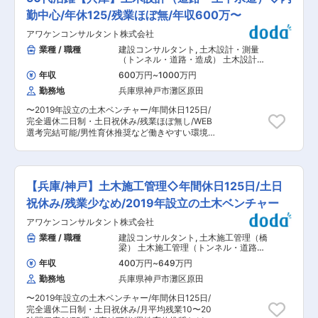
【取引先】設計事務所・工務店 【担当数】10~15
す。ご経験を積んでいただいた後、構造設計担当
を構築していきます。 変更の範囲：会社の定める
件程度 【業務】プレカット工法の加工図・施工図
勤中心/年休125/残業ほぼ無/年収600万〜
者としてご活躍いただくことを期待しておりま
業務
の作成 ■受注後の流れ： （1）設計事務所・工務
す。 構造設計を担当するようになってからは、顧
アワケンコンサルタント株式会社
店から案件受注 （2）依頼があった案件について
客に図面提出・打ち合わせを行った後に発生する
は一度子会社(ベトナム事務所)にて対応 （3）子
業種 / 職種
建設コンサルタント
,
土木設計・測量
図面の修正や構造計算を行っていただきます(構造
会社にて作成した図面等の確認と修正等を行いま
（トンネル・道路・造成） 土木設計・
計算は専用ソフトを使用)。 ■当社について： 当
す。 （4）完成した図面をもとに顧客と打ち合わ
測量（上下水道）
社は1996年に金物工法プレカット工場設計部門と
年収
600万円
~
1000万円
せを行い、追加修正がある場合はその都度対応 ※
してスタートし、その後木造軸組金物「NK工
勤務地
兵庫県神戸市灘区原田
子会社での案件の完成度は規模や難易度によって
法」を開発することで事業化に成功しました。中
様々ですが、5割程度のものもあれば9割程度のも
規模以下の建築物に対する構造全般についてトー
〜2019年設立の土木ベンチャー/年間休日125日/
のあります。一からご対応頂くケースもございま
タルでサポートし、木造建築を増やすための高品
完全週休二日制・土日祝休み/残業ほぼ無し/WEB
す。 ■入社後の流れ： ご経験によっても異なり
質なサービスを提供しています。日本の気候に適
選考完結可能/男性育休推奨など働きやすい環境
ますが、初めは成果物のチェック業務・顧客に図
した上で柔軟な設計が可能である木造建築を現代
◎〜 ■職務概要： 兵庫県篠山市に本社を構え、測
面の提出・打ち合わせを行った後に発生する図面
のテクノロジーを駆使して、より手軽で安価にす
量全般、土木工事の設計・施工管理及び施工等を
の修正を行っていただきます。先輩社員のOJTの
ることで新たな建築文化を構築していきます。 変
手掛ける当社にて、土木設計をお任せいたしま
もと業務を行っていただくので、安心して就業で
更の範囲：会社の定める業務
す。 ▼具体的には下記業務をお任せいたします。
きる環境が整っています。 ■働き方： 月の残業
【兵庫/神戸】土木施工管理◇年間休日125日/土日
・道路や下水などの土木部門の設計業務 ・勤務地
時間は案件の状況によって異なりますが、10~30
は、当社の事務所がある神戸・大阪・東京を拠点
祝休み/残業少なめ/2019年設立の土木ベンチャー
時間程度になります。 ■組織構成： ・現在約14
を自由に選択可能です。 ■就業環境： ・基本的
名（20代2名、30代6名、40代3名、50代2名、
アワケンコンサルタント株式会社
に内勤メインの働き方で、定時退社している方が
60代1名）で構成されています。※うち2名の方が
多く、残業はほとんど発生しておりません。 ・支
業種 / 職種
建設コンサルタント
,
土木施工管理（橋
プレカットのみ担当。 ■入社後のキャリア： 将
店・事務所間の出張が発生しますが、転勤はござ
梁） 土木施工管理（トンネル・道路・
来的にはご本人の能力と希望で、構造設計業務に
いません。 ・年間休日125日、完全週休二日制で
造成・ダム・河川・港湾・造園など）
チャレンジいただくことが可能です。プレカット
年収
400万円
~
649万円
土日祝休みのため、腰を据えて働きやすい環境が
設計に注力したいという方は、プレカット設計の
勤務地
兵庫県神戸市灘区原田
ございます。 ■当社について： 2019年に設立
みに携わっていただくことも可能です。 ■当社に
し、創業5年のフレッシュな会社で エリアの土木
ついて： 当社は1996年に金物工法プレカット工
〜2019年設立の土木ベンチャー/年間休日125日/
工事に関わっています。本社は丹波篠山市です
場設計部門としてスタートし、その後木造軸組金
完全週休二日制・土日祝休み/月平均残業10〜20
が、神戸・大阪・東京に事務所があり、東京から