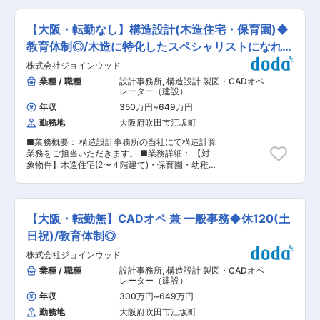
て教育いたします。未経験でもスキルを身に着け
工程を受け持っていただきます。 ・ドライバー
ていただきます。 ■働き方： 残業時間は平均す
で各部品の取り付けを行います。 ※経験のない方
ると、月20時間ほどです。 しかし、全く残業し
【大阪・転勤なし】構造設計(木造住宅・保育園)◆
でも丁寧に指導いたします。 ■研修体制： ・
ない社員もいれば、本人の希望で残業する社員も
OJTでマンツーマンで丁寧に指導いたします。 ・
教育体制◎/木造に特化したスペシャリストになれ
います。裁量権を持って業務に取り組むことで、
厚労省が若手の教育制度で優れた成績を残してい
ご自身で残業時間を調整していただけます。 ■働
る！
株式会社ジョインウッド
る企業へ認定するユースエール賞を受賞してお
く環境： 全工場にエアコンが設置されているた
り、若手の方の活躍実績も多数ございます。 ＜未
業種 / 職種
設計事務所
,
構造設計 製図・CADオペ
め、快適な環境のもと業務に取り組んでいただけ
経験の方でも歓迎です！＞ 未経験の場合はイチか
レーター（建設）
ます。 ■同社について： 油圧シリンダの専業メ
らOJTで丁寧に指導します！ 当社の製品の顧客が
ーカーとして製品開発、設計、製造・販売を行っ
年収
350万円
~
649万円
ほとんど海外向けとなっているため、グローバル
ています。1年で10万本、1ヵ月8000本、1日300
勤務地
大阪府吹田市江坂町
な雰囲気で仕事ができます。（業務に外国語は全
本くらいを標準に油圧シリンダを製造しておりま
く必要ありません） ■篠山工場について： ・篠
す。手に持てるサイズが多く、5~7Kgくらいのも
■業務概要： 構造設計事務所の当社にて構造計算
山工場は40名が在籍しています。 ・工場内は空
のの割合が多いです。 油圧シリンダに特化して、
業務をご担当いただきます。 ■業務詳細： 【対
調完備しており、真夏や真冬でも安全に業務がで
オーダーメイドで１から製造することで、開発力
象物件】木造住宅(2〜４階建て)・保育園・幼稚園
きます。 ・出勤日は毎日弁当の支給あり、半分程
向上・コストダウン・顧客ごとの柔軟な対応が可
【取引先】設計事務所・工務店 【担当数】10~15
度会社の補助があります。 ■働き方： ・残業は
能です。 変更の範囲：会社の定める業務
件程度 【業務】 ・構造計算(専用ソフトを使用）
平均月20h程。 ※36協定における特別条項 あり
・プレカット工法の加工図・施工図の作成 ・担当
特別な事情・期間等（受注量の大幅な増加、突発
顧客との打ち合わせ など ■受注後の流れ：
的な仕様変更、製品トラブル・大規模クレーム、
【大阪・転勤無】CADオペ 兼 一般事務◆休120(土
（1）設計事務所・工務店から案件受注 （2）依頼
機械トラブル対応）が起きた場合、残業月７８時
があった案件については一度子会社(ベトナム事務
日祝)/教育体制◎
間、年６回、７２０時間迄の対応を行うことがあ
所)にて対応 （3）子会社にて作成した図面等の確
ります。 ■手当について： ・食事手当 3,780
株式会社ジョインウッド
認と修正等を行います。 （4）完成した図面をも
円〜3,780円 ■同社の特徴： 同社はアパレルメー
とに顧客と打ち合わせを行い、追加修正がある場
業種 / 職種
設計事務所
,
構造設計 製図・CADオペ
カーの縫製工場で使われる特殊工業用ミシンを製
合はその都度対応 ※子会社での案件の完成度は規
レーター（建設）
造しています。工業用ミシンは一般家庭用と異な
模や難易度によって様々ですが、5割程度のもの
り、高回転、高機能が要求されます。顧客に安定
年収
300万円
~
649万円
もあれば、9割程度のものあります。一からご対
したミシンを供給するため、QCDを柱とした生産
勤務地
大阪府吹田市江坂町
応頂くケースもございます。 ■働き方： 月の残
活動に日々取り組んでいます。主力製品の 「オー