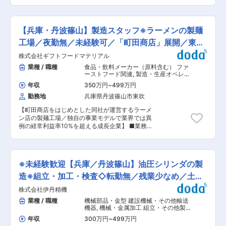
100％出資、東証プライム上場グループの安定基
tec.co.jp/product/ ■安心の教育体制！ ＜最初に
盤 ◎平均残業月10時間程度 ◎社宅・住宅補助／帰
お任せする業務＞ 半年~1年かけて2DCADを勉強
省旅費支給など福利厚生充実 ◎地域密着型で、腰
して頂きます！ ＜その後＞ 機械の組み合わせの
を据えて長く働ける ■職務概要 サービスエンジ
少ないものから学ぶと同時に、現場を知り理解を
【兵庫・丹波篠山】製造スタッフ※ラーメンの製麺
ニアとして、トラクター・コンバイン・田植機な
深めて頂きます。 ★教育係が隣に座っており、部
どの農業機械の点検・整備・修理を担当します。
工場／夜勤無／未経験可／「町田商店」展開／東証
長も常に周りを見ているので「困っているのに誰
「機械のことは学校で少し触っただけ」 「整備の
にも聞けない...」という状況ナシ！ ★未経験や新
プライム
株式会社ギフトフードマテリアル
仕事は初めて」 という方でも、入社後の研修と
卒から活躍している社員もいます！ ＼働きやすい
OJTで基礎から学べるため安心です。 【具体的な
業種 / 職種
食品・飲料メーカー（原料含む） ファ
環境と温かい社風／ （1）働き方整います！ ・転
仕事内容】 農業機械・作業機の定期点検、メンテ
ーストフード関連
,
製造・生産オペレー
勤無し／残業２０H／年休１２７日 ・社長のお考
ナンス 故障時の修理・部品交換 お客様先（農
ター（食品・香料・飼料）
え「ゆくゆくは人を増やして週休3日にできた
年収
350万円
~
499万円
家）への訪問修理対応 機械の使い方や日常点検の
ら・・・」 ・現場ごとにニーズが発生するので、
勤務地
兵庫県丹波篠山市東吹
アドバイス 作業内容の簡単な報告（タブレット入
信頼と実績から安定した利益率実現◎ （2）風通
力） ※最初は必ず先輩社員と一緒に行動します ※
しが良い社風！ ・自分の業務が終われば帰りやす
【町田商店をはじめとした同社が運営するラーメ
いきなり一人で対応することはありません！ ■仕
い雰囲気！定時で帰る社員さんも多◎ ・社長との
ン店の製麺工場／独自の事業モデルで業界では異
事の魅力・やりがい この仕事は、農家の一番近い
距離が近く、年に1回キャリアや悩みについて1対
例の経常利益率10%を超える成長企業】 ■業務概
パートナーとして地域を支える仕事です。 「収穫
1で面談を実施 ＼多様なキャリアプラン／ ・ゆく
要： ラーメン店を運営する当社の自社工場にて、
前に機械が動かなくて困っていた」 「あなたが来
ゆくは開発〜基本設計〜評価まで携われる◎ ・完
麺の製造業務全般をお任せします。 ■詳細業務：
てくれて助かった」 そんな言葉を直接もらえる機
全オーダーメイドの場合外注に出しているフェー
＜主な業務について＞ ・麺の製造加工／
会が多く、 自分の仕事が地域や日本の食を支えて
ズなし！ ・管理職になるのもOK／一生エンジニ
20~30kgの原材料を手作業で入れます ・検品 ・
いる実感を持てます。 単なる修理ではなく、
※未経験歓迎【兵庫／丹波篠山】油圧シリンダの製
アでいることもOK！ 変更の範囲：無
計量 ・製品の箱詰め ・原料の集荷 など ※フォー
「どうすればもっと使いやすくなるか」 「次はど
クリフトの免許をお持ちの方は資格を活かせま
造※組立・加工・検査◇転勤無／残業少なめ／土日
んな機械が合うか」 といった提案力・知識も自然
す。 手順を守りながら進める作業が中心となりま
と身につきます。 ■入社後の流れ／教育体制（育
休
株式会社伊丹精機
す。 ■入社後： 入社後は業務の流れから丁寧に
成前提） ▼STEP1：基礎からスタート ・工具の
教えていきます。困ったことがあれば周りの仲間
業種 / 職種
機械部品・金型 建設機械・その他輸送
名前、機械の構造を学ぶ ・先輩同行で点検・補助
に相談してください。 ライン作業は個人プレーで
機器
,
機械・金属加工 組立・その他製
作業 ▼STEP2：少しずつ実務へ ・簡単な点検、
はなくチームプレー。仲間と切磋琢磨しながら成
造職
部品交換を担当 ・分からないことはすぐ聞ける環
年収
300万円
~
499万円
長していきましょう。 20〜40代のスタッフが多