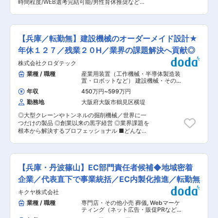
物「NK工法」を開発することで事業化に成功し
時間程度/WEB選考完結可能/男性育休推奨など働
九州まで、日本の西半分の幅広い ・土木工事に関
ました。中規模以下の建築物に対する構造全般に
きやすい環境◎〜 ■職務概要： 兵庫県篠山市に本
わることなら、測量から設計、工事施工、登記に
ついてトータルでサポートし、木造建築を増やす
社を構え、測量全般、土木工事の設計・施工管理
いたるまで、ワンストップですべてを行う技術力
ための高品質なサービスを提供しています。日本
及び施工等を手掛ける当社にて、測量および、施
を強みに、事業を展開しております。 変更の範
の気候に適した上で柔軟な設計が可能である木造
工管理をお任せいたします。 ▼具体的には下記業
囲：会社の定める業務
【兵庫／転勤無】建設機械のオーダーメイド設計★
建築を現代のテクノロジーを駆使して、より手軽
務をお任せします ・ゼネコンでの施工管理 ・土
で安価にすることで新たな建築文化を構築してい
木施工管理 ※案件としては、道路・橋梁・上下水
年休１２７／残業２０H／業界の課題解決へ貢献◎
きます。 変更の範囲：会社の定める業務
道など、建築以外は全てを手掛けており、これま
株式会社クロダテック
でのご経験や適性に合わせて案件の打診をいたし
ます ■はたらき方： ・対象地域は近畿一円で
業種 / 職種
産業用装置（工作機械・半導体製造装
す。（兵庫県、大阪府、滋賀県など）案件により
置・ロボットなど） 建設機械・その他
長期の出張にいただくことも有り、その際には帰
輸送機器
,
工作機械・産業機械・ロボッ
年収
450万円
~
599万円
ト 半導体製造装置
省費用の会社補助もございます（規定有） ・移動
勤務地
大阪府大阪市鶴見区横堤
のため、社用車（軽乗用車）の運転がございま
す。 ・案件にもよりますが、基本的に夜勤や休日
◎大型クレーンやトンネルの掘削機械／世界に一
出勤はございません。 ■組織構成： 施工管理は
つだけの製品 ◎創業以来の黒字経営 ◎業界課題を
全体で10名ほどがおり、20〜60代在籍しており
根本から解決するプロフェッショナル ■どんな会
ます。（神戸・大阪支店計9名、東京支店1名） ■
社？ 株式会社クロダテックは、1959年創業の特
就業環境： ・基本的に近畿メインでの業務で出張
注建設機械メーカーです。送風機製作から事業を
がございますが、定時退社している方も多く、残
開始し、現在は大型クレーンやトンネル掘削用シ
業は月平均10〜20時間程度で基本的に時間内で
ールド、運搬装置など、土木・建設現場向けのオ
の業務に努めております。 ・年間休日125日、完
【兵庫・丹波篠山】EC部門責任者候補◆地域密着
ーダーメイド機械を設計・製造しています。ゼネ
全週休二日制で土日祝休みのため、腰を据えて働
コンから現場ごとに寄せられる要望に対し、既製
企業／代表直下で事業統括／EC内製化推進／転勤無
きやすい環境がございます。 ■当社について：
品では対応できない課題を機械設計で解決する点
2019年に設立し、創業5年のフレッシュな会社で
キクヤ株式会社
が強み。創業以来黒字経営を継続し、安定した利
エリアの土木工事に関わっています。本社は丹波
益率を背景に、機械の自動化や遠隔操作などスマ
業種 / 職種
専門店・その他小売 葬儀
,
Webマーケ
篠山市ですが、神戸・大阪・東京に事務所があ
ート施工にも取り組んでいます。 ■職務内容：
ティング（ネット広告・販促PRなど）
り、東京から九州まで、日本の西半分の幅広い ・
ゼネコンなどから現場ごとの依頼を受け、現場課
Webプロデューサー・Webディレクタ