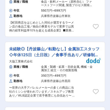
業種 / 職種
食品・飲料メーカー（原料含む） ファ
ーストフード関連
,
製造プロセス開発・
工法開発（製造ライン） 工場長（食
年収
550万円
~
699万円
品・香料・飼料）
勤務地
兵庫県丹波篠山市東吹
【町田商店をはじめとした同社が運営するラーメ
ン店の食品工場／独自の事業モデルで業界では異
例の経常利益率10%を超える成長企業】 ■業務概
要： 食品工場での、生産加工・生産管理業務、経
験によっては機械のメンテや生産管理などもお任
せします。将来的には、工場長にお任せできる人
材を求めております。 ■詳細業務： ・製造にお
未経験◎【丹波篠山／転勤なし】金属加工スタッフ
ける品質、コスト、納期、衛生管理全般 ・生産工
程の改善 ・社員、パート、アルバイトの業務管
◇年休125日（土日祝）／食事手当あり／研修制度
理・育成 ・新製品の生産ラインテスト ・部門マ
◎
大協工業株式会社
ネジメント業務など ※メイン業務はマネジメント
と生産工程改善に期待 ■当社の特徴： ・直営店
業種 / 職種
金属・製綱・鉱業・非鉄金属
,
機械・金
の運営だけでなく約550店舗のプロデュースも行
属加工 組立・その他製造職
っています。従来のビジネスモデルの保証金／加
年収
350万円
~
499万円
盟料／プロデュース料から収益を得るのではなく
勤務地
兵庫県丹波篠山市黒田
食材を提供し毎月代金を頂くというビジネスモデ
ルを採用している為、経常利益10％を超える飲食
〜世界の大手アパレルメーカーの多くの商品に当
業界では脅威の高収益モデルを実現しています。
社のミシンが使われています／スキルアップ教育
変更の範囲：会社の定める業務
あり／WLB認定企業で若手教育にも自信あり〜 ■
仕事内容： ・工業用ミシンの部品加工全般をお任
せいたします。 ・МC等の加工機械オペレーター
が主な仕事です。 ■研修体制： ・OJTでマンツ