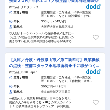
残業２０H／年休１２７／特注品で業界課題解決◎
据えた内製化推進 ・制作班（3名／各モール店
ティングに注力 （適性あれば） └EC関係のお仕
長）と連携した体制構築 ・メンバー面談を含むマ
株式会社クロダテック
事 └お客様対応や運営 〇営業（3割）※基本的に
ネジメントと育成 ■組織構成： EC関連は約20名
WEB商談で対応 ＊誰に：既存の卸売業者とスー
業種 / 職種
産業用装置（工作機械・半導体製造装
で構成されております。 正社員7名、受注・包装
パー（個人商店や小規模のお客様） ＊何を：「無
置・ロボットなど） 建設機械・その他
はパートの方が多数いらっしゃいます。 ■キャリ
農薬コシヒカリ」をはじめ「枝豆」「黒豆」 ＊ど
輸送機器
,
自動車・自動車部品
アパス： EC部門責任者として成果を出した後
年収
350万円
~
549万円
のように：既存ルート営業で取引量の調整や顧客
は、課長職など上位マネジメントへのステップも
勤務地
大阪府大阪市鶴見区横堤
のニーズを聞いて企画・提案する ※担当顧客数：
可能です。 EC×組織運営の経験を積み、市場価値
全体100社ある中で毎月数社ほどで、お米の物価
を高められます。 ■その他事業について： ◇葬
◎大型クレーンやトンネルの掘削機械／世界に一
などに応じて時期によっては顧客数が増減しま
儀 丹波市・丹波篠山市の家族葬から一般葬儀まで
つだけの製品 ◎創業以来の黒字経営×社員想いの
す。 ＜1日の流れ＞ 8:30：朝礼＆ラジオ体操を行
葬儀後から満中陰もサポートしています。 ◇ギフ
働きやすい社風 ◎業界課題を根本から解決するプ
い終礼は現場も一緒に事務所で行います。★残業
ト 出産御婚礼の御祝いや内祝い、快気祝い、新築
ロフェッショナル ■どんな会社？ 株式会社クロ
は基本的に0時間です。直行直帰で営業活動でき
内祝い、ご法事の御供え・粗供養・お中元・御歳
ダテックは、1959年創業の特注建設機械メーカー
るため実現できています 。 ■組織構成： 当社に
暮など 丹波市・丹波篠山市のお客様の心に寄り添
です。送風機製作から事業を開始し、現在は大型
は計20名のメンバーが在籍。 ご入社後まずは先
った提案をしています。 ◇法人事業部 丹波篠山
クレーンやトンネル掘削用シールド、運搬装置な
輩社員のOJT指導、営業同行を通して徐々に業務
【兵庫／丹波・丹波篠山市／第二新卒可】農業機械
の名産品の加工品・ギフト商品の卸販売をしてい
ど、土木・建設現場向けのオーダーメイド機械を
を覚えて頂く予定です。未経験の方も安心してご
ます。 変更の範囲：会社の定める業務
設計・製造しています。ゼネコンから現場ごとに
の点検・整備スタッフ◆地域密着◆手に職がつく技
応募ください！ ■教育体制： OJTを中心に業務
寄せられる要望に対し、既製品では対応できない
指導いたします。ベテラン社員様が多く安心して
術職
株式会社ISEKI Japan
課題を機械設計で解決する点が強み。創業以来黒
就業できる環境がございます。 変更の範囲：会社
字経営を継続し、安定した利益率を背景に、機械
業種 / 職種
産業用装置（工作機械・半導体製造装
の定める業務
の自動化や遠隔操作などスマート施工にも取り組
置・ロボットなど）
,
工作機械・産業機
んでいます。 ■職務内容： ゼネコンなどから現
械・ロボット 整備士（自動車・建機・
年収
300万円
~
449万円
航空機など）
場ごとの依頼を受け、現場課題に応じたカスタム
勤務地
東京都荒川区西日暮里
やオーダーメイド機械の設計業務をお任せしま
す！ 《具体的には...》 ・クレーンや土木建設機械
〜夜勤なし／残業月10h程度／日本の食を考え、
の設計 ・既存設備の改造改良図面の制作 ・計
農家の人の幸せを考える〜 ■この求人のポイン
画、参考図面を2DCAD、3DCADを使って作図
ト！ ◎農業機械国内トップシェア「井関農機」
など ★取り扱い商品：https://www.kuroda-