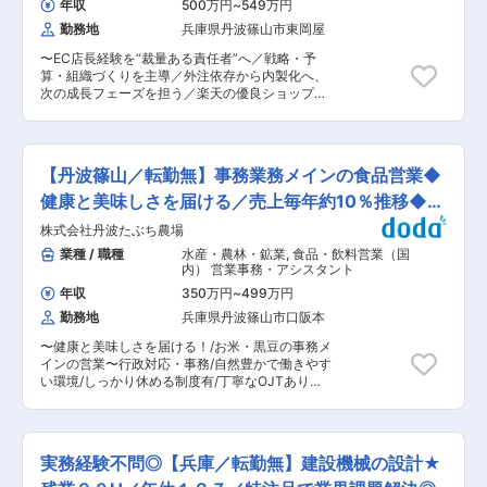
土木工事に関わることなら、測量から設計、工事
年収
500万円
~
549万円
ー・Webプランナー
題に応じたカスタムやオーダーメイド機械の設計
施工、登記にいたるまで、ワンストップですべて
勤務地
兵庫県丹波篠山市東岡屋
業務をお任せします！ 《具体的には...》 ・クレー
を行う技術力を強みに、事業を展開しておりま
ンや土木建設機械の設計 ・既存設備の改造改良図
す。 変更の範囲：会社の定める業務
〜EC店長経験を“裁量ある責任者”へ／戦略・予
面の制作 ・計画、参考図面を2DCAD、3DCADを
算・組織づくりを主導／外注依存から内製化へ、
使って作図 など ＜対象物＞ 土木工事における
次の成長フェーズを担う／楽天の優良ショップ認
大型クレーン、トンネル工事のシールド、運搬装
定〜 ■業務内容： 葬祭・ギフトを軸に15年以
置など ★製品情報：https://www.kuroda-
上、地域に根差した事業を展開してきた当社に
tec.co.jp/product/ ＼働きやすい環境と温かい社
て、 EC部門の責任者候補として、売上向上に向
風／ （1）働き方整います！ ・転勤無し／残業２
けた戦略設計から組織マネジメントまでを担いま
０H／年休１２７日 ・社長のお考え「ゆくゆくは
【丹波篠山／転勤無】事務業務メインの食品営業◆
す。 単なる運営管理ではなく、複数モール・ふる
人を増やして週休3日にできたら・・・」 ・現場
さと納税を横断し、「どこに注力するか」「どこ
健康と美味しさを届ける／売上毎年約10％推移◆未
ごとにニーズが発生するので、信頼と実績から安
に投資するか」を判断し、事業として伸ばす役割
定した利益率実現◎ （2）風通しが良い社風！ ・
経験可
株式会社丹波たぶち農場
です。 代表に近い立場で意思決定し、EC事業
自分の業務が終われば帰りやすい雰囲気！定時で
を“個人運営”から“組織運営”へ進化させることが
業種 / 職種
水産・農林・鉱業
,
食品・飲料営業（国
帰る社員さんも多◎ ・社長との距離が近く、年に
ミッションです。 ■入社後の流れ： 各モール担
内） 営業事務・アシスタント
1回キャリアや悩みについて1対1で面談を実施 ＼
当と現状業務を確認していただきます。その後、
多様なキャリアプラン／ ・ゆくゆくは開発〜基本
年収
350万円
~
499万円
受注スタッフの業務の流れを確認していただきま
設計〜評価まで携われる可能性も！ ・完全オーダ
勤務地
兵庫県丹波篠山市口阪本
す。 出荷スタッフと一緒に業務を実施し、一連の
ーメイドの場合外注に出しているフェーズなし！
業務を1か月かけて覚えていただきます。 ■業務
・管理職になるのもOK／一生エンジニアでいる
〜健康と美味しさを届ける！/お米・黒豆の事務メ
詳細： <まずお任せする業務> ・楽天、
こともOK！ 変更の範囲：無
インの営業〜行政対応・事務/自然豊かで働きやす
Amazon、Yahoo等の各モール状況を把握し、制
い環境/しっかり休める制度有/丁寧なOJTあり〜
作担当・コンサルから情報を集約 ・受注（5〜6
■業務内容：【変更の範囲：会社の定める業務】
名）、包装・出荷（パート中心）の業務フローを
〇その他、事務業務（7割） ・農作物の展示会・
理解し、課題を整理 ・月1〜2回の全体MTGを通
勉強会 └企業様向けや個人向けなど様々 └県外
じ、戦略・数値の共通認識をつくる <ゆくゆくお
に、月1回ほどで行っており、毎月営業メンバー
任せする業務> ・販売戦略、価格、広告、予算配
実務経験不問◎【兵庫／転勤無】建設機械の設計★
から割り当て ・行政関係を回る └補助金の申請な
分の意思決定 ・外部コンサル依存からの脱却を見
どの書類対応などがメイン ・販売促進などマーケ