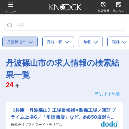
検索履歴
気になる
メニュー
丹波篠山市
路線・駅
年収
職種
丹波篠山市の求人情報の検索結
果一覧
24
件
おすすめ順
【兵庫・丹波篠山】工場長候補※製麺工場／東証プ
ライム上場G／「町田商店」など、約850店舗を展
開
株式会社ギフトフードマテリアル