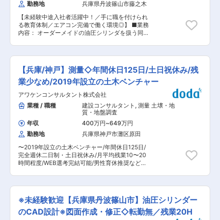
境 ▼STEP3：独り立ち（目安1〜2年） ・担当エ
勤務地
兵庫県丹波篠山市藤之木
数活躍中の職場です。 まずは職場に慣れることか
リアを持ち、一人で対応 ・難しい案件は先輩がフ
らスタートしましょう。 ■当社の特徴： ・直営
ォロー ※メーカー研修・集合研修も随時実施 ※資
【未経験中途入社者活躍中！／手に職を付けられ
店の運営だけでなく約550店舗のプロデュースも
格取得は会社全額負担で支援 ■配属組織・職場の
る教育体制／エアコン完備で働く環境◎】 ■業務
行っています。従来のビジネスモデルの保証金／
雰囲気 20代〜30代の若手社員も多数活躍中で
内容： オーダーメイドの油圧シリンダを扱う同社
加盟料／プロデュース料から収益を得るのではな
す。未経験の方が多く、質問しやすい雰囲気・チ
において、油圧シリンダの製造を行っていただき
く食材を提供し毎月代金を頂くというビジネスモ
ームで助け合う文化が根付いています。 ★こんな
ます。 《油圧シリンダとは》 人間でいういわば
デルを採用している為、経常利益10％を超える飲
方におすすめ★ ・夜勤や過度な残業を避けたい方
筋肉のような働きを持つもので、小さな力を大き
食業界では脅威の高収益モデルを実現していま
・安定した会社で長く働きたい方 ・地域に貢献で
な力に変えることができる装置です。出力や速度
す。 変更の範囲：会社の定める業務
【兵庫/神戸】測量◇年間休日125日/土日祝休み/残
きる仕事がしたい方
の制御も簡単にでき、遠隔操作も可能なため、大
きな機械はもちろん私たちの生活の様々な場面で
業少なめ/2019年設立の土木ベンチャー
身近にも使われています。 《具体的な業務》 ・
アワケンコンサルタント株式会社
組立作業 ・NC旋盤のオペレーター業務 未経験の
方は上記2点のいずれかから始めていただきま
業種 / 職種
建設コンサルタント
,
測量 土壌・地
す。 慣れていただいたら、溶接やマシニングセン
質・地盤調査
タを用いた加工、耐圧検査など高度な技術を必要
年収
400万円
~
649万円
とする業務に携わっていただけます。 《顧客先》
勤務地
兵庫県神戸市灘区原田
物流機器・建設機械・農業機械・医療機器等のメ
ーカー様 フォークリフトや納品トラックの開閉部
〜2019年設立の土木ベンチャー/年間休日125日/
分等にまつわる部品（油圧シリンダ）を開発から
完全週休二日制・土日祝休み/月平均残業10〜20
製造・販売まで同社が行っております。 ■組織構
時間程度/WEB選考完結可能/男性育休推奨など働
成： 製造40名弱（20代〜60代） 7割の方が中途
きやすい環境◎〜 ■職務概要： 兵庫県篠山市に本
入社で、うち8割の方が未経験からご活躍されて
社を構え、測量全般、土木工事の設計・施工管理
おります。 （前職例）接客業・スポーツジムのイ
及び施工等を手掛ける当社にて、測量業務をお任
ンストラクター等 勤続年数も15年程が平均となり
せいたします。 ▼具体的には下記業務をお任せし
ます。 ■入社後の流れ： カリキュラムで製品等
※未経験歓迎【兵庫県丹波篠山市】油圧シリンダー
ます ・用地測量 ・工事測量 ・基本測量 ■はたら
の知識を身に着けていただき、機械の使い方など
き方： ・対象地域は近畿一円です。（兵庫県、大
のCAD設計※図面作成・修正◇転勤無／残業20H
はマンツーマンで実際に見ていただきながら教育
阪府、滋賀県など） ・移動のため、社用車（軽乗