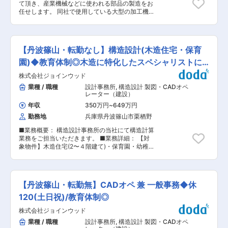
縮性のある布素材のふちかがりを速く、 美しく仕
て頂き、産業機械などに使われる部品の製造をお
たい方におすすめです。 ■自社独自開発「NK工
上げることができ、 「ユニクロ」 「ワコール」
任せします。 同社で使用している大型の加工機械
法」について： ・保育園、幼稚園、福祉施設、教
「アディダス」 といったお馴染みのブランドの縫
を導入している会社は少なく、大きな部品に精密
会、冠婚葬祭施設、店舗倉庫などの自由度が必要
製工場等に出荷しています。 また、人材育成とし
な研磨加工を施すことができる点が強みです。 例
とされる空間を木造で実現します。 ・木造建築物
て、同社の強みである改善専門部署による高度な
えば、フィルム製造装置の吹き出し口に使われる
は一般的に鉄骨RCよりも総建築費の削減、工期
改善教育を軸とした教育活動を行っており、人づ
大型の金属部品を、同社ではまっすぐ綺麗に加工
の短縮、環境への負担が少ないと言われていま
【丹波篠山・転勤なし】構造設計(木造住宅・保育
くりと利益の積上に大きな成果を上げています。
する技術があります。 他にも、様々な製品の加工
す。そのような案件を積極的にサポートします。
変更の範囲：会社の定める業務
を受託しておりますので、モノづくりの醍醐味を
園)◆教育体制◎木造に特化したスペシャリストにな
・プラン段階から許容応力度計算により、構造提
味わえるお仕事です。 【変更の範囲：会社の定め
案を無償でサポートします。 ・建て方工事まで請
れる！
株式会社ジョインウッド
る業務】 ■入社後の流れ : 加工機械ごとに主担当
けています。※工事範囲については相談 変更の範
がついており、入社後1〜2年は主担当の補助とし
業種 / 職種
設計事務所
,
構造設計 製図・CADオペ
囲：会社の定める業務
て、先輩に教えてもらいながら業務を覚えて頂き
レーター（建設）
ます。 その後、主担当として1つの加工機械をお
年収
350万円
~
649万円
任せする予定ですので、未経験から技術者として
勤務地
兵庫県丹波篠山市栗栖野
のスキルアップが目指せます。 ■組織構成 現在
尼崎工場では12名が同作業を担当しており、20〜
■業務概要： 構造設計事務所の当社にて構造計算
30代を中心に、60代の方まで幅広い年代の方が
業務をご担当いただきます。 ■業務詳細： 【対
活躍しています。 丹波工場稼働後は、そのうち3
象物件】木造住宅(2〜４階建て)・保育園・幼稚園
名が丹波工場へ配属予定です。 ■働く環境 : 温度
【取引先】設計事務所・工務店 【担当数】10~15
変化による製品の寸法変化をなくすため、工場内
件程度 【業務】 ・構造計算(専用ソフトを使用）
は24時間空調管理をし、温度を一定に保っていま
・プレカット工法の加工図・施工図の作成 ・担当
す。 ■扱う設備の詳細： 岡本機械製作所製の平
顧客との打ち合わせ など ■受注後の流れ：
面研削盤を扱っていただきます。2600ｍｍ〜
【丹波篠山・転勤無】CADオペ 兼 一般事務◆休
（1）設計事務所・工務店から案件受注 （2）依頼
6000ｍｍの範囲で研削が可能で、多種多様な研
があった案件については一度子会社(ベトナム事務
120(土日祝)/教育体制◎
削をすることができます。最新の可変静圧式スラ
所)にて対応 （3）子会社にて作成した図面等の確
イドシステム搭載の超精密研削盤は従来の研削盤
株式会社ジョインウッド
認と修正等を行います。 （4）完成した図面をも
以上の高精度を有しているため液晶装置、半導体
とに顧客と打ち合わせを行い、追加修正がある場
業種 / 職種
設計事務所
,
構造設計 製図・CADオペ
装置、塗工装置などの大型で高精度の製品に適し
合はその都度対応 ※子会社での案件の完成度は規