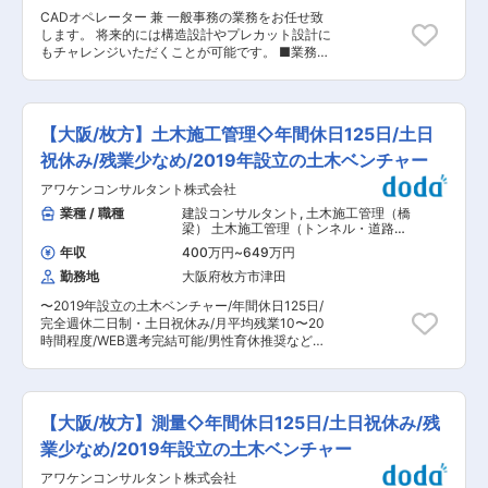
業時間は案件の状況によって異なりますが、
バーロックミシン」 は、 ニットやメリヤス、 ジ
CADオペレーター 兼 一般事務の業務をお任せ致
10~30時間程度になります。 ■組織構成： ・現
ャージーといった伸縮性のある布素材のふちかが
します。 将来的には構造設計やプレカット設計に
在約14名（20代2名、30代6名、40代3名、50代
りを速く、 美しく仕上げることができ、 「ユニ
もチャレンジいただくことが可能です。 ■業務詳
2名、60代1名）で構成されております。 ■入社
クロ」 「ワコール」 「アディダス」 といったお
細： 【対象物件】木造住宅(2〜４階建て)・保育
後の流れ： ・ご経験によっても異なりますが、初
馴染みのブランドの縫製工場等に出荷していま
園・幼稚園 【取引先】設計事務所・工務店 【担
めは成果物のチェック業務・顧客に図面の提出・
す。 また、人材育成として、同社の強みである改
当数】10~15件程度 【業務】 ・プレカット工法
打ち合わせを行った後に発生する図面の修正や構
善専門部署による高度な改善教育を軸とした教育
の加工図・施工図の作成 ・構造設計担当者のアシ
造計算を行っていただきます。 先輩社員のOJTの
【大阪/枚方】土木施工管理◇年間休日125日/土日
活動を行っており、人づくりと利益の積上に大き
スタント業務 ・一般事務業務(書類整理・印刷・
もと業務を行っていただきますので安心して就業
な成果を上げています。
郵送・控えの整理) など ■受注後の流れ： （1）
祝休み/残業少なめ/2019年設立の土木ベンチャー
できる環境が整っています。 また、1人で案件を
設計事務所・工務店から案件受注 （2）依頼があ
担当できるまで、戸建て住宅であれば1年半~2
アワケンコンサルタント株式会社
った案件については一度子会社(ベトナム事務所)
年、保育園等であれば4~5年ほどかかります。 ■
にて対応 （3）子会社にて作成した図面等の確認
業種 / 職種
建設コンサルタント
,
土木施工管理（橋
ベトナム子会社について： 子会社では28名の方
と修正等を行います。 （4）完成した図面をもと
梁） 土木施工管理（トンネル・道路・
に就業いただいております。当社にご入社後2~3
に顧客と打ち合わせを行い、追加修正がある場合
造成・ダム・河川・港湾・造園など）
年程度経験を積んだ上で、経験を兼ねてベトナム
年収
400万円
~
649万円
はその都度対応 ※子会社での案件の完成度は規模
への出張等も経験いただきたいと考えておりま
勤務地
大阪府枚方市津田
や難易度によって様々ですが、5割程度のものも
す。 ■当社について： 当社は1996年に金物工法
あれば、9割程度のものあります。一からご対応
プレカット工場設計部門としてスタートし、その
〜2019年設立の土木ベンチャー/年間休日125日/
頂くケースもございます。 ■働き方： 月の残業
後木造軸組金物「NK工法」を開発することで事
完全週休二日制・土日祝休み/月平均残業10〜20
時間は案件の状況によって異なりますが、10~30
業化に成功しました。中規模以下の建築物に対す
時間程度/WEB選考完結可能/男性育休推奨など働
時間程度になります。 ■組織構成： ・現在約14
る構造全般についてトータルでサポートし、木造
きやすい環境◎〜 ■職務概要： 兵庫県篠山市に本
名（20代2名、30代6名、40代3名、50代2名、
建築を増やすための高品質なサービスを提供して
社を構え、測量全般、土木工事の設計・施工管理
60代1名）で構成されております。 ■入社後の流
います。日本の気候に適した上で柔軟な設計が可
及び施工等を手掛ける当社にて、施工管理をお任
れ： まずは簡単な事務作業や、構造設計担当者の
能である木造建築を現代のテクノロジーを駆使し
せいたします。 ▼具体的には下記業務をお任せし
アシスタント業務など簡単な業務からお任せしま
【大阪/枚方】測量◇年間休日125日/土日祝休み/残
て、より手軽で安価にすることで新たな建築文化
ます ・ゼネコンでの施工管理 ・土木施工管理 ※
す。ご経験を積んでいただいた後、構造設計担当
を構築していきます。 変更の範囲：会社の定める
案件としては、道路・橋梁・上下水道など、建築
業少なめ/2019年設立の土木ベンチャー
者としてご活躍いただくことを期待しておりま
業務
以外は全てを手掛けており、これまでのご経験や
す。 構造設計を担当するようになってからは、顧
アワケンコンサルタント株式会社
適性に合わせて案件の打診をいたします。 ■はた
客に図面提出・打ち合わせを行った後に発生する