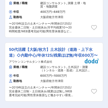
らき方： ・対象地域は近畿一円です。（兵庫県、
業種 / 職種
建設コンサルタント
,
測量 土壌・地
図面の修正や構造計算を行っていただきます(構造
大阪府、滋賀県など）案件により長期の出張にい
質・地盤調査
計算は専用ソフトを使用)。 ■当社について： 当
ただくことも有り、その際には帰省費用の会社補
社は1996年に金物工法プレカット工場設計部門と
年収
400万円
~
649万円
助もございます（規定有） ・移動のため、社用車
してスタートし、その後木造軸組金物「NK工
勤務地
大阪府枚方市津田
（軽乗用車）の運転がございます。 ・案件にもよ
法」を開発することで事業化に成功しました。中
りますが、基本的に夜勤や休日出勤はございませ
規模以下の建築物に対する構造全般についてトー
〜2019年設立の土木ベンチャー/年間休日125日/
ん。 ■組織構成： 施工管理は全体で10名ほどが
タルでサポートし、木造建築を増やすための高品
完全週休二日制・土日祝休み/月平均残業10〜20
おり、20〜60代在籍しております。（神戸・大
質なサービスを提供しています。日本の気候に適
時間程度/WEB選考完結可能/男性育休推奨など働
阪支店計9名、東京支店1名） ■就業環境： ・基
した上で柔軟な設計が可能である木造建築を現代
きやすい環境◎〜 ■職務概要： 兵庫県篠山市に本
本的に近畿メインでの業務で出張がございます
のテクノロジーを駆使して、より手軽で安価にす
社を構え、測量全般、土木工事の設計・施工管理
が、定時退社している方も多く、残業は月平均
ることで新たな建築文化を構築していきます。 変
及び施工等を手掛ける当社にて、測量業務をお任
10〜20時間程度で基本的に時間内での業務に努
更の範囲：会社の定める業務
せいたします。 ▼具体的には下記業務をお任せし
めております。 ・年間休日125日、完全週休二日
50代活躍【大阪/枚方】土木設計（道路・上下水
ます ・用地測量 ・工事測量 ・基本測量 ■はたら
制で土日祝休みのため、腰を据えて働きやすい環
き方： ・対象地域は近畿一円です。（兵庫県、大
道）◇内勤中心/年休125/残業ほぼ無/年収600万〜
境がございます。 ■当社について： 2019年に設
阪府、滋賀県など） ・移動のため、社用車（軽乗
立し、創業5年のフレッシュな会社で エリアの土
アワケンコンサルタント株式会社
用車）の運転がございます。 ・基本的に夜勤や休
木工事に関わっています。本社は丹波篠山市です
日出勤はございません。 ■組織構成： 配属とな
業種 / 職種
建設コンサルタント
,
土木設計・測量
が、神戸・大阪・東京に事務所があり、東京から
る測量チームには30人在籍しており、20代〜60
（トンネル・道路・造成） 土木設計・
九州まで、日本の西半分の幅広い ・土木工事に関
代まで幅広い方が活躍しています。当社は中途入
測量（上下水道）
わることなら、測量から設計、工事施工、登記に
年収
600万円
~
1000万円
社者が多数在籍しておりますので、入社後も安心
いたるまで、ワンストップですべてを行う技術力
勤務地
大阪府枚方市津田
して就業可能です。 ■就業環境： ・基本的に関
を強みに、事業を展開しております。 変更の範
東メインでの業務で出張がございますが、泊りが
囲：会社の定める業務
〜2019年設立の土木ベンチャー/年間休日125日/
けの出張は無く、日帰りでの対応となります。 ・
完全週休二日制・土日祝休み/残業ほぼ無し/WEB
定時退社している方が多く、残業は月平均10〜
選考完結可能/男性育休推奨など働きやすい環境
20時間程度で基本的に時間内での業務に努めてお
◎〜 ■職務概要： 兵庫県篠山市に本社を構え、測
ります。 ・年間休日125日、完全週休二日制で土
量全般、土木工事の設計・施工管理及び施工等を
日祝休みのため、腰を据えて働きやすい環境がご
手掛ける当社にて、土木設計をお任せいたしま