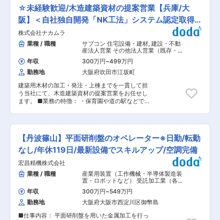
ーマンで丁寧に指導いたします。 ・厚労省が若手
☆未経験歓迎/木造建築資材の提案営業【兵庫/大
の教育制度で優れた成績を残している企業へ認定
するユースエール賞を受賞しており、若手の方の
阪】＜自社独自開発「NK工法」システム認定取得
活躍実績も多数ございます。 ＜未経験の方でも歓
＞
株式会社ナカムラ
迎です！＞ 未経験の場合はイチからOJTで丁寧に
指導します！ 当社の製品の顧客がほとんど海外向
業種 / 職種
サブコン 住宅設備・建材
,
建設・不動
けとなっているため、グローバルな雰囲気で仕事
産法人営業 その他法人営業（既存・ル
ができます。（業務に外国語は全く必要ありませ
ートセールス中心）
年収
300万円
~
499万円
ん） ■篠山工場について： ・篠山工場は40名が
勤務地
大阪府吹田市江坂町
在籍しています。 ・工場内は空調完備しており、
真夏や真冬でも安全に業務ができます。 ・出勤日
建築用木材の加工・発注・上棟までを一貫して担
は毎日弁当の支給あり、半分程度会社の補助があ
う当社にて、木造建築資材の提案営業をお任せし
ります。 ■働き方： ・残業は月10h程が平均で
ます。 ■業務の特徴： ・保育園や道の駅などで
す。 ・増産期の際に交代勤務が発生いたします。
使用される木造建築資材を工務店や設計事務所の
現在は下記就業時間１の日勤業務がメインです。
お客様へ提案するお仕事です。地図に残るやりが
・1~3の勤務体制を１週間ごとに交代致します。
いを味わえます。 ・業界知識の習得は入社後で構
◇就業時間１ 8時00分〜16時50分 ◇就業時間２
いません。未経験入社の先輩も活躍しています。
15時45分〜0時35分 ◇就業時間３ 20時00分〜4
【丹波篠山】平面研削盤のオペレーター※日勤/転勤
・営業エリアは、兵庫県・大阪府・京都府が中
時50分 ■手当について： ・交替勤務手当： 下記
心。 ■入社後の流れ： （1）まずは、１〜3ヶ月
なし/年休119日/最新設備でスキルアップ/空調完備
就業時間２で３，５００円／回、３で４，５００
ほど自社工場にて簡単な組立や検品作業を行い、
円／回 ・食事手当 3,780円〜3,780円 ■同社の特
宏昌精機株式会社
商品を理解することから始めます。 （2）先輩に
徴： 同社はアパレルメーカーの縫製工場で使われ
同行し、仕事の流れや営業のノウハウを習得して
業種 / 職種
産業用装置（工作機械・半導体製造装
る特殊工業用ミシンを製造しています。工業用ミ
いただきます。 （3）既存の引き継ぎ企業（近畿
置・ロボットなど） 受託加工業（各種
シンは一般家庭用と異なり、高回転、高機能が要
圏）からお任せします。 ■未経験者歓迎： 業界
加工・表面処理）
,
機械・金属加工 組
求されます。顧客に安定したミシンを供給するた
年収
300万円
~
549万円
立・その他製造職
知識は不要です。「営業」を一から学び、未経験
め、QCDを柱とした生産活動に日々取り組んでい
勤務地
大阪府大阪市西淀川区御幣島
から確実に成長できる環境です。お客さまのニー
ます。主力製品の 「オーバーロックミシン」
ズをじっくりヒアリングし、最適な提案へとつな
は、 ニットやメリヤス、 ジャージーといった伸
■仕事内容： 平面研削盤を用いた金属加工を行っ
げるお仕事なのでコミュニケーション力を活かし