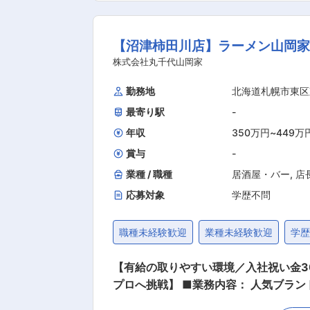
ートします。最初のうちは材質や厚さ
慣れていきましょう。 育成を前提とした採用であり時間
【沼津柿田川店】ラーメン山岡家
タッフは18名で、20〜60代までの
から、お喋りが大好きな人など、色んな個性が活躍しています ■キャリアパス 現場実
株式会社丸千代山岡家
ったポジションも目指せます。社員一
勤務地
北海道札幌市東区
家資格に挑戦することもでき、長期的なキャリアを形成していけます ■こんな方
最寄り駅
-
やズレなどを確認する作業に活かせます 
紙は湿度や気温で変化してしまう素材のため、
年収
350万円
~
449万
る業務
賞与
-
業種 / 職種
居酒屋・バー
,
店
応募対象
学歴不問
職種未経験歓迎
業種未経験歓迎
学
【有給の取りやすい環境／入社祝い金3
プロへ挑戦】 ■業務内容： 人気ブランド「ラーメン山岡家」の店長候補として、店舗運営全般を担当いただきます。未経験歓迎。自動車整備
士や運送業など異業種出身者も現在店長として活躍中です。 ■業務詳細： ・調理、食材・備