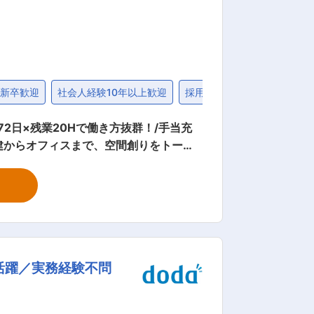
）
二新卒歓迎
社会人経験10年以上歓迎
採用人数5名以上
自動車
2日×残業20Hで働き方抜群！/手当充
建からオフィスまで、空間創りをトータ
安全管理 ・完成後の引渡しおよびアフタ
来上がっているため、仕事は進めやすい
しました、資格取得に向けた勉強や趣味な
活躍／実務経験不問
名） ■当社の魅力： 静
ョンやリフォームも取り扱っています。