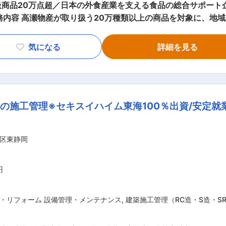
扱商品20万点超／日本の外食産業を支える食品の総合サポート
入先対応をお任せします。 決められた商品を発注するのでは
の情報収集、在庫の適正化、粗利改善などにも関わっていただく
気になる
詳細を見る
分で考えたい」「仕入先を開拓したい」「現場に近い立場で商
取扱商品の選定、発注数量の調整、納期調
 └ 在庫数、賞味期限、温度帯、在庫日数、回転率、ロス率な
交換対応、トラブル時の調整 ・仕入先との折衝、関係構築 └
の施工管理※セキスイハイム東海100％出資/安定就
 ・営業部門、物流部門との連携 └ 営業からの顧客ニーズ共
 地域の売れ筋や顧客特性を踏まえた商品提案、主力商品の育成、粗利改
品群を理解しながら、発注・在庫管理、営業部門との連携を習
区東静岡
善、在庫適正化、支店の商品戦略にも関わっていただくことを期待して
るため、全国展開の外食チェーン企業のニーズにもお答えでき
安心してお取引いただいております ・豊富な商品ラインナッ
円
変更の範囲：会社の定める業務
・リフォーム 設備管理・メンテナンス
,
建築施工管理（RC造・S造・S