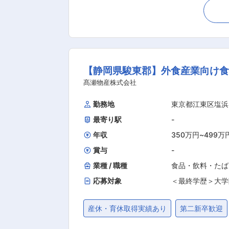
生管理、売上・利益率の管理 ・スタッ
店長の裁量で実施できるため、未経験から経営スキルを身につける
ではありません。エリアマネージャー
構築が可能です。新規店舗も続々展開中
は行わず、キャンペーンやサービス企
【静岡県駿東郡】外食産業向け食
です。 ・充実した研修・資格取得制度
ログラムで調理・仕入れ・売上管理・
髙瀬物産株式会社
ト。試験合格後は費用を会社負担、手当支給（規定あり）もあります。 ■こん
勤務地
東京都江東区塩浜
的にキャリアを築きたい方 裁量ある仕
最寄り駅
-
年収
350万円
~
499万
賞与
-
業種 / 職種
食品・飲料・たば
応募対象
＜最終学歴＞大学
産休・育休取得実績あり
第二新卒歓迎