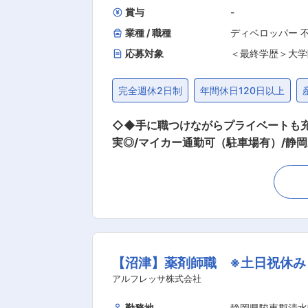
いの感
賞与
-
業種 / 職種
ディベロッパー 
応募対象
＜最終学歴＞大学
完全週休2日制
年間休日120日以上
◇◆手に職つけながらプライベートも充実
実◎/マイカー通勤可（駐車場有）/静
ルプロデュース/◆◇ ■業務内容： 建設部門で、積算・工事管理の業務をお任せします！ ＜具体的には＞ 自社分譲住宅の現場工事管理に係る
業務になります。 ・見積書の作成 ・材
ーメンテナンス対応 等 ※上記に伴う事務作業も含みます。 ■育成体制： 入社後まずは
していただきます。 これまでの経験を
環境です。 ■働く環境： ・完全週休3日制（土・日・祝・シフト休(各週内+１日)） ・年休172日 ・残業平均20H ・マイカー通勤可（駐車場
有） ・現場管理用社用車有 ・家族手
【沼津】薬剤師職 ※土日祝休み
どの自分時間をつくりながら働けます。 ■配属
岡県東部エリアで取扱い最大級の住宅
アルフレッサ株式会社
会社創立以来着実に伸ばし続け、安定
勤務地
静岡県駿東郡清水