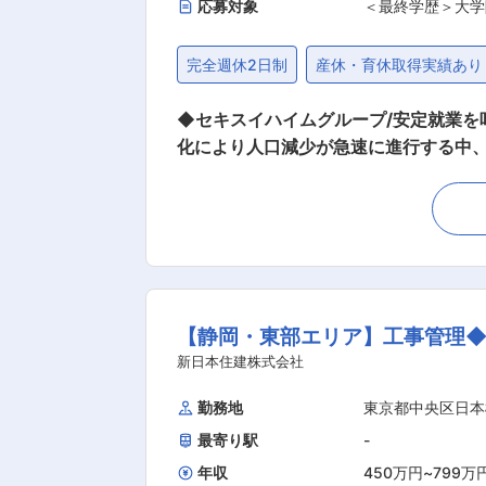
応募対象
＜最終学歴＞大学
完全週休2日制
産休・育休取得実績あり
◆セキスイハイムグループ/安定就業を
化により人口減少が急速に進行する中
フォームとメンテナンスサポートを行う当社にて現場
事中の現場管理 ・その他近隣住民の方
装、改築工事、エクステリア、水廻り等 ※工期：平均２〜３週間 / 案件金額：1
属されたエリア内のお客様を担当いただ
研修等があるためそちらに参加いただく
がら早速現場にて実務を学んでいただき
【静岡・東部エリア】工事管理◆完
ます。30〜50代ののメンバーが多く
長と面談を実施しております。 ■資格
新日本住建株式会社
も充実しております。また案件範囲が静
勤務地
東京都中央区日本
ます。 資格手当例：1級建築士30,00
最寄り駅
-
円 ■業務の魅力：リフォームの施工管
はございますが、その分直にお施主様
年収
450万円
~
799万