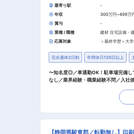
最寄り駅
-
年収
300万円
~
499万
賞与
-
業種 / 職種
建材 住宅設備・
応募対象
＜最終学歴＞大学
完全週休2日制
年間休日120日以上
〜知名度◎／車通勤OK！駐車場完備
なし／業界経験・職業経験不問／入社後の研修できちんとフォローします
テリア専門商社である当社にて、倉庫内
T）からスタートします。 【具体的に
商品の仕分け・搬送（※20kg程度あり）、入荷・出荷管理、フォー
ウンするため残業も少ない環境です！ 【組織構成】 現在、5名のメンバーが活躍中です。 【1日の仕事の流れについて】 朝はまず倉庫で商品
の荷受、配送担当者への指示など入出荷
を行います。 午後には発注後の納期の
【静岡県駿東郡／転勤無し】印刷
備えて倉庫内の配置換え、配車予定作成など翌