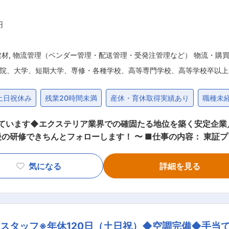
円
建材
,
物流管理（ベンダー管理・配送管理・受発注管理など） 物流・購
院、大学、短期大学、専修・各種学校、高等専門学校、高等学校卒以上
土日祝休み
残業20時間未満
産休・育休取得実績あり
職種未
しています◆エクステリア業界での確固たる地位を築く安定企業
！ 〜 ■仕事の内容： 東証プライム上場のサンゲツグループのエクス
作業とPC事務の両方をお任せします。 PCの基本操作ができ
は】 ■PC事務：発注・納期確認、入出荷データ入力、見積作成
気になる
詳細を見る
クリフト作業 【働き方について】 ・20時にて社内システムがシャットダ
業務を行います。その後、午前中は室内での発注業務がメインで
整理や交渉、お客様への納期回答と見積作成など営業のサポー
スタッフ※年休120日（土日祝）◆空調完備◆手当
日の準備をします。大型商品の移動にはフォークリフトを使用します。 ■