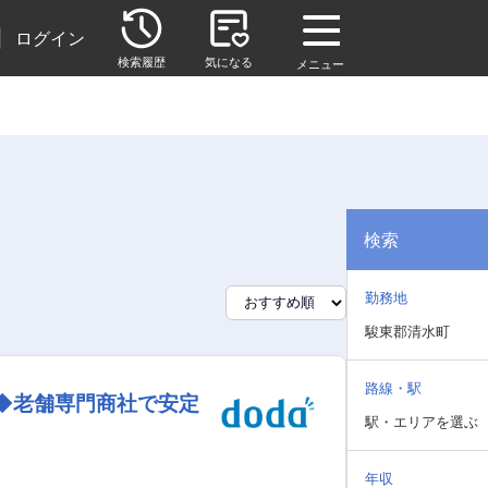
|
ログイン
検索履歴
気になる
メニュー
検索
勤務地
駿東郡清水町
路線・駅
日◆老舗専門商社で安定
駅・エリアを選ぶ
年収