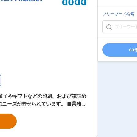
ひとりのスキルとご経験に応じた仕事を割
フリーワード検索
全週休2日制です。休日に万が一出勤にな
「スペースクリエーション企業」への変
盤を築いております。 変更の範囲：会社の定める業務
63
が寄せられています。 ■業務内
（1）印刷機お
機の設定や印刷工程、仕上がりを確認する
作業 インク