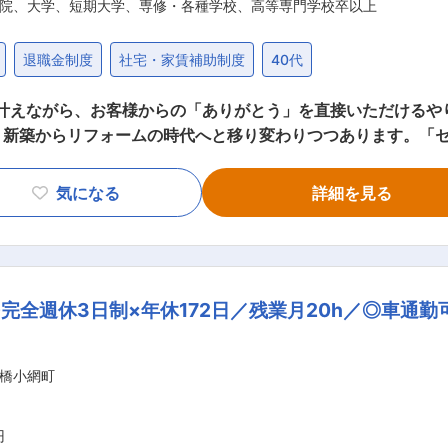
院、大学、短期大学、専修・各種学校、高等専門学校卒以上
退職金制度
社宅・家賃補助制度
40代
叶えながら、お客様からの「ありがとう」を直接いただけるや
、新築からリフォームの時代へと移り変わりつつあります。「
監督業務を担当頂きます。 ■具体的な業務内容 ・工程決め / 部材の発注 /
々への対応等。 ※担当していただく案件：セキスイハイム・ツ
気になる
詳細を見る
0〜2000万円程度 ■その他： ・担当エリア：基本的には配
きます。 ・出張：県外への出張はございません。年に2〜3
ことがございます。 ・研修：本社や各営業所単位で約2週間
ます。 ■組織構成：工事グループの施工管理は本社、中部、
全週休3日制×年休172日／残業月20h／◎車通勤
、中途採用の方も長期就業をされております。 ■評価制度：自
手当等：各種資格取得祝金制度、資格取得支援制度等も充実し
岡県内であるため県外への転勤もなく、平均残業時間も30時
橋小網町
0円、2級建築士10,000円、１級建築施工管理技士15,000円
理がメインの業務ということもあり、居住者の方々の生活の負
と接する場面が多く、お施主様の生の声を聞くことができ、感
円