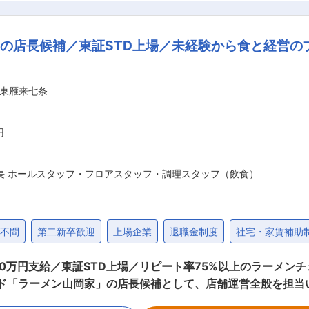
の違いに気づけるようになればOK。日々の実務についても丁寧
をかけて見守る方針のためご安心ください ■配属先の編成 現場作業を手がけているス
の店長候補／東証STD上場／未経験から食と経営の
幅広い年齢層が働いています。多くが中途採用で入社しており転
務のスペシャリストや意欲をお持ちであれば工場長とい
人ひとりのスキルアップを応援しており、資格取得の支援制度
東雁来七条
におすすめ ◎細部へのこだわりを持てる方 見本との色の違い
◎粘り強くコツコツと頑張れる方 印刷物は、お客様の大切な商品
工場内は常に一定の温度で調節され、一年中快適に作業ができます！ 変更の
円
長 ホールスタッフ・フロアスタッフ・調理スタッフ（飲食）
歴不問
第二新卒歓迎
上場企業
退職金制度
社宅・家賃補助
0万円支給／東証STD上場／リピート率75%以上のラーメン
品の管理、仕入れ ・接客、販促活動 ・設備・衛