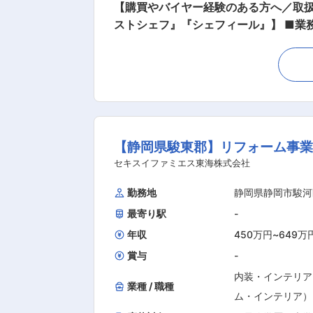
【購買やバイヤー経験のある方へ／取
ストシェフ』『シェフィール』】 ■業務内容 高瀬物産が取り扱う20万種類以上の商品を対象に、地域のお客様のニーズや市況を踏まえなが
ら、商品の仕入れ・発注・在庫管理・仕
ら、地域に合った商品の選定、新商品
があるため、「地域に合った商品を自
ちの方には良い環境を提供できると考えております。 ■ 主な業務内容 ・食品の仕入れ、発注業務 └ 
整、欠品防止対応 ・在庫管理、商品管理
納品内容の確認、品質チェック、返品・
【静岡県駿東郡】リフォーム事業
報収集、仕入先開拓、長期的な関係構築
調整 ・地域に応じた商品戦略への関与 └
セキスイファミエス東海株式会社
メージ 入社後まずは、既存仕入先や商
勤務地
静岡県静岡市駿河
主力商品の育成、新規仕入先の開拓、粗利改
最寄り駅
-
全国展開→当社は全国に支店を構えてい
業界で確かな知名度を誇り、お客様にも
年収
450万円
~
649万
なニーズに対応できます 
賞与
-
内装・インテリア
業種 / 職種
ム・インテリア）