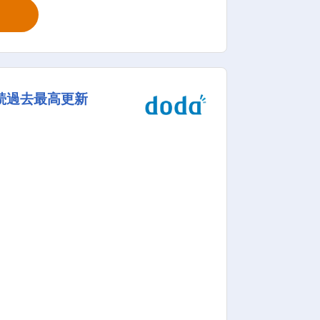
ます。キャンペーン企画や人材採用なども
を知ることを重視し、長期的なキャリア
セントラルキッチンや細かなマニュアル化
共有され、実績に応じて評価される環境
続過去最高更新
店舗研修を実施。 その後も独自の育成プ
理者など約50種の資格取得をサポー