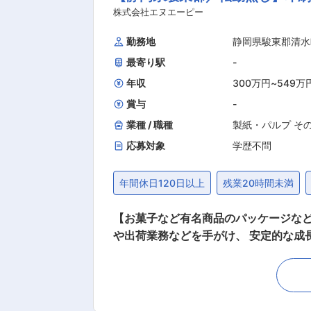
の先輩によるマンツーマンでの研修があり、未経験でも慣れていき
株式会社エヌエーピー
康管理を徹底しています。 ◎20時に
勤務地
静岡県駿東郡清水
り振る形になるため、無理なく働いてい
最寄り駅
-
った場合はしっかりと振休も取得頂きます。 ■当社の強み： ◇インテリア商社大手のサンゲツのグループ会社で、エクステ
社として、東海地区での売上実績トッ
年収
300万円
~
549万
賞与
-
業種 / 職種
製紙・パルプ そ
応募対象
学歴不問
年間休日120日以上
残業20時間未満
【お菓子など有名商品のパッケージなどを手がける／NAC
や出荷業務などを手がけ、 安定的な成長
容 観光土産のお菓子などを中心とする、包装資材
よび加工機オペレーター(業務を通して
「オペレーション業務」 印刷物の不要部分を取り
を混ぜ合わせて指定の色に調整する作業 ※ジョブローテも