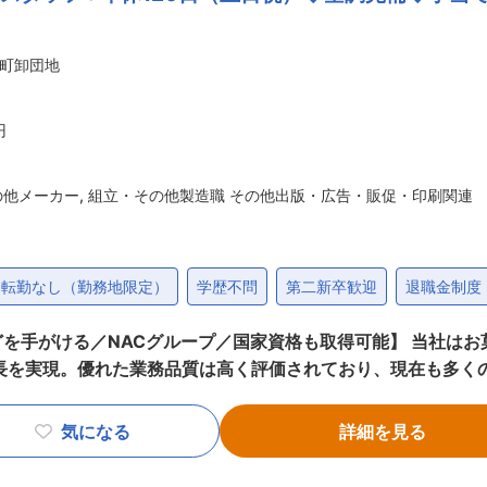
やすい仕事です。 ■働きやすい環境： ◎社員の労務環境を日々把握し、健
なると社内システムが自動的にシャットダウン。部署長が一人
町卸団地
ただける環境です。 ◎年間休日も125日。土日祝日休みの完
リアの老舗専門商
プクラスを誇っています。 ◇サンゲツグループの長期ビジョン
円
革のエクステリア事業領域を担う企業として、安定した経営基
の他メーカー
,
組立・その他製造職 その他出版・広告・販促・印刷関連
転勤なし（勤務地限定）
学歴不問
第二新卒歓迎
退職金制度
グループ／国家資格も取得可能】 当社はお菓子やギフトなどの印刷、および箱詰め
を実現。優れた業務品質は高く評価されており、現在も多くのニーズ
の業務(印刷オペレーターorインクの調合作業)をお任せします ■具体的には 
、一部20キロ程の紙素材を取り扱う場面がございます) 印刷
気になる
詳細を見る
除く「抜き加工」 印刷物を箱の工程に仕上げる「貼り加工」 （2）インクの調合
あり、幅広い経験を積んでいけます ■入社後の流れ 紙の扱いに慣れることからスタ