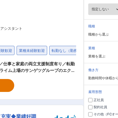
職種
買アシスタント
職種から選ぶ
業種
経験歓迎
業種未経験歓迎
転勤なし（勤務地限定）
第二新卒歓
業種を選ぶ
／仕事と家庭の両立支援制度有り／転勤
働き方
れば大丈夫！入社後は丁寧な研修（OJ
勤務時間や休暇か
、電話対応、積み込み指示 ■現場作業：
雇用形態
正社員
す。WEBやFAXで各メーカーへ発注
契約社員
ト業務も随時行います。 夕方は入出荷に
その他（FCオ
て充実◆業績好調
入社後は： 商品管理