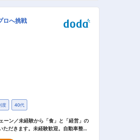
な指導を受けながら、補助的な役割から
プロへ挑戦
職のハンデはありません コツコツタイプ
などもございます。印刷技能士などの国
である意識が大切になります ■環境
範囲：会社の定め
制度
40代
チェーン／未経験から「食」と「経営」の