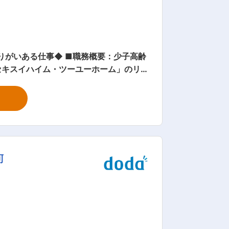
りがいある仕事◆ ■職務概要：少子高齢
セキスイハイム・ツーユーホーム」のリ
 業者手配 / 工
ーユーホーム（S造・木造）、その他内
回程度、関連会社にて新築の施工現場での
程度の研修を実施後、先輩社員に同行しな
東部それぞれに5名前後のメンバーがおり
可
身で目標設定をして頂き、二か月に一度上
ており、資格手当、住宅手当等各種手当
間/月であるため、安心して就業いただけ
、２級建築施工管理技士（仕上げ）5,000
担にならないよう配慮するという難しさ
謝も直にお伝えいただく事も多くやりが