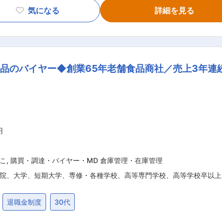
フ採用、シフト管理 店舗経営に関する幅広い業務をお任せし
気になる
詳細を見る
ことが可能です。 ■魅力ポイント： ・豊富なキャリアパス： 店長がゴール
、商品開発、本部スタッフなど、社員の8割が店長経験者。現場
で、挑戦の機会が豊富です。 ・店舗ごとの裁量と自由度： 
画など店舗ごとに裁量を持たせています。成功事例は全店舗に
品のバイヤー◆創業65年老舗食品商社／売上3年連
： 入社後は3泊4日の本部研修で座学・シミュレーション・実
利益率管理など経営スキルを習得できます。さらに、食品衛生管
な方におすすめ： 経営スキルを身につけたい方 安定企業で長期
事に挑戦したい方
円
こ
,
購買・調達・バイヤー・MD 倉庫管理・在庫管理
院、大学、短期大学、専修・各種学校、高等専門学校、高等学校卒以上
退職金制度
30代