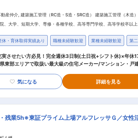
じやすいお仕事となります。 変更の範囲：会社の定める業務
不動産仲介
,
建築施工管理（RC造・S造・SRC造） 建築施工管理（木造
院、大学、短期大学、専修・各種学校、高等専門学校、高等学校卒以上
産休・育休取得実績あり
職種未経験歓迎
業種未経験歓迎
第
させたい方必見！完全週休3日制(土日祝+シフト休)×年休17
岡県東部エリアで取扱い最大級の住宅メーカー/マンション・戸
料の発注 ・協力業者への工事発注 ・現場の進捗管理 ・現場の
気になる
詳細を見る
既存メンバーから引継ぎを受け、少しずつ業務に従事
活かし安心して就業いただけます！ ※基本的な業務フローは出
当・資格手当有 ・働き方改革により完全週休３日制を導入いた
・残業5h※東証プライム上場アルフレッサＧ／女性
先情報： 就業場所では23名が在籍しています。 （内新築施工管理職6
メーカーです。不動産売買、新築・中古戸建はもちろんマンシ
企業を遂げています。
町八幡