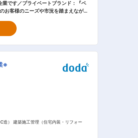
企業です／プライベートブランド：『ベ
なく、営業部門や仕入先と連携しなが
ポジションです。 各支店に一定の裁量
品戦略に関わりたい」という想いのお持
どの管理 ・入荷商品の確認、品質管理 └
 メーカー・卸との価格交渉、新商品の情
業※
有、商品提案の支援、物流・総務部門との
善、在庫適正化 ■入社後のイ
得していただきます。 将来的には、地域
います。 ■当社の強み ・
ます ・外食産業の中でのブランド力→
プ→お客様が求める価格・品質等の細か
RC造） 建築施工管理（住宅内装・リフォー