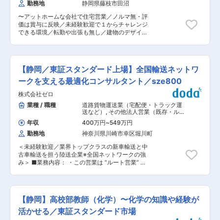
勤務地
静岡県藤枝市田沼
物件に携わります。6〜7割が建売住宅です。 ・
でなく、ビニールパイプなどの住宅資材、薬品業
土地の造成からやっているため工期が３年ほどに
界などあらゆる場所で使われています。 そのた
〜アットホームな会社で住宅営業／ノルマ無・評
なることもあります。 ・残業は月20時間程度、
め、当社のお客様の業界は多岐に渡り、ほぼ全国
価は賞与に反映／未経験歓迎で１からチャレンジ
夜間作業はありません。 ■組織構成： ・建築部
各地に点在しております。 そんな生活に欠かすこ
できる環境／転勤や出張も無し／建物のデザイン
は現在は２名体制です。 ・40代と70代のベテラ
とのできない製品の製造を行っている企業が当社
や間取りなどを考えることも可能〜 戸建分譲住宅
ン先輩スタッフのもと、入社後は先輩社員の現場
のお客様となり、多岐に渡るため、今後も安定し
販売を中心に、住宅の設計・施工、不動産仲介・
へ同行しながら、少しずつ業務を覚えていただき
た経営を見込んでいます。 変更の範囲：会社の定
販売を行っている同社にて、住宅営業をお任せし
ます。 ・また、他には営業スタッフが3名、総務
める業務
ます。 ■業務内容： ・戸建分譲住宅の販売にお
スタッフが4名おり、20代から70代まで年齢は
【静岡／東証スタンダード上場】全国輸送ネットワ
いて、商談〜契約、施工〜引き渡し、アフターケ
様々ですが、少数精鋭の組織の為、部門を超えて
アまで担当します。 ・2000〜3000万円代の建
ークを支える最適化コンサルタント／sze800
社内間のコミュニケーションが活発で明るい雰囲
売住宅を中心に、建売、注文住宅を3〜4件担当し
気です。 ■HP： https://www.sanwa-k.jp/ ※社員
株式会社ゼロ
ます。ノルマはありませんので、しっかりお客様
紹介や施工事例などが載っておりますので是非一
と向き合うことができます。少数精鋭ならでは、
業種 / 職種
道路貨物運送業（宅配便・トラック運
度覗いてみてください！ ■同社の特徴： ・平成
部門を超えての社員間の連携が取れており、他の
送など）
,
その他法人営業（既存・ルー
元年から藤枝市を中心に年間約３０棟の建築を行
営業が担当の物件にもヘルプに入ったりと協力体
トセールス中心） その他ビジネスコン
っています。 ・そのほか、宅地分譲・リフォーム
年収
400万円
~
549万円
サルタント
制が整っています。 ・営業エリアは藤枝市中心で
等も行っています。また、島田市ではフットサル
勤務地
神奈川県川崎市幸区堀川町
マイカーにて営業いただきます。（ガソリン代全
スタジアムを運営しており、スポーツへも力を入
額支給）基本的にはwebでの集客が中心で、問い
れて取り組んでいます。
＜未経験歓迎／業界トップクラスの新車輸送と中
合わせがあったお客様への営業となりますので、
古車輸送を担う陸送企業※全国ネットワークの強
飛び込みやチラシ配りなどは行っていません。 ■
み＞ ■業務内容： ・この営業は “ルート営業” が
業務特徴： 先輩から営業のノウハウを丁寧に教え
中心 です。一人ひとりに担当エリアがあり、その
てもらえる環境です。未経験からでも裁量をもっ
エリアの既存顧客フォローがメイン業務となりま
て責任のある大きな仕事にもチャレンジできま
す。 ・電話で新規開拓をするスタイルではなく、
す！ ◎自分の意見やセンスも活かせる！！ 地域密
お客様のもとへ訪問し、「困りごとがないか・改
着の戸建て営業ならではのお仕事が可能です。販
【静岡】高校部教師（化学）〜化学の知識や経験が
善できる点はないか」などの相談に乗る仕事で
売する住宅の壁紙や内装、間取りなどを決めるの
す。 ・依頼の獲得は以下のように、＜FAX・電
活かせる／東証スタンダード市場
も営業のお仕事で、お客様を想い自ら手掛けたお
話・WEBシステム＞にてお客様から自然に発生す