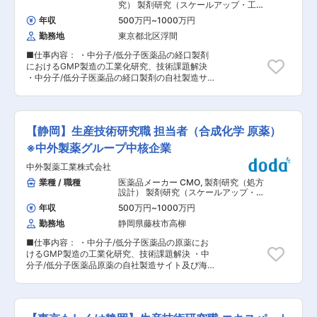
客様の接客 ・商品の査定・買取のご案内 ・店舗
究） 製剤研究（スケールアップ・工業
ブログの更新 ・在庫の整理や卸作業 ※1日の来店
化）
年収
500万円
~
1000万円
数：5〜10名程度 食べ物・飲み物以外は基本なん
勤務地
東京都北区浮間
でも買取が弊社の営業スタイル！ お客様一人ひと
りにしっかり向き合える接客で、成約率80％以
■仕事内容： ・中分子/低分子医薬品の経口製剤
上、Google口コミ評価4.9！ ■入社後の流れ 先輩
におけるGMP製造の工業化研究、技術課題解決
によるOJT中心でしっかりフォローしていきま
・中分子/低分子医薬品の経口製剤の自社製造サイ
す！ 商品知識や事務作業の進め方などはマニュア
ト及び海外CMOを含むグローバル製造サイトへ
ルを完備◎ 困った時はオンラインツールで上長に
の技術移転推進、移転後の技術課題支援（Person
相談できたり、本社のサポートも充実！入社3か
in Plant機能） 【入社後の流れ】 入社後は、部内
月で店長になった事例もあり、頑張り次第で早期
の研修プログラムに沿い、業務進める上で必要な
に昇格可能です◎ ■働く魅力 ＼急成長企業を支え
【静岡】生産技術研究職 担当者（合成化学 原薬）
知識・社内資格を数か月〜半年程度で身に着けて
る主役を体感！ポストも多数空きあり◎／ SKSは
いただきます。また、先輩社員と実際に1〜複数
※中外製薬グループ中核企業
急速に規模拡大中！新店舗展開が続く中、あなた
のテーマに携わっていただき、複数年かけて経口
の頑張りが会社の成長に直結します。少数精鋭の
中外製薬工業株式会社
製剤分野における生産技術研究機能のコアメンバ
組織なので、自身の意見や提案が店舗運営や仕組
ー/リーダーとして活躍いただきます。 ◎医薬品
業種 / 職種
医薬品メーカー CMO
,
製剤研究（処方
みづくりに反映されることも！自身が中心となっ
業界未経験者の方には、今までのバックグラウン
設計） 製剤研究（スケールアップ・工
て会社を動かし、業界で存在感を高めていく手応
ド・経験を活かしていただきながら、医薬品業界
業化）
えは、急成長企業ならではのやりがいです◎ 会社
年収
500万円
~
1000万円
についてより学んだ後に実務でも経験を積んでい
が成長期の今だからこそ、一緒に成長できるチャ
勤務地
静岡県藤枝市高柳
ただきます。 ■職種の魅力： ・国内外CMO、ま
ンスが豊富！ キャリア・収入UPを目指すなら今
たグローバル製品を製造している国内グループ工
です！ ＼プライベートも充実可能◎／ メリハリあ
■仕事内容： ・中分子/低分子医薬品の原薬にお
場の生産現場での生産技術課題解決を通じ、世界
る働き方を叶えられます。勤務地は希望を最大限
けるGMP製造の工業化研究、技術課題解決 ・中
中の患者さんや医療に貢献できる。 ・生産機能に
考慮、原則転勤もなしでプライベートとの両立も
分子/低分子医薬品原薬の自社製造サイト及び海外
おける「研究所」として、開発品・商用品の工業
安心。柔軟なシフトや連休取得で、自分らしいワ
CMOを含むグローバル製造サイトへの技術移転
化検討や国内製造所への技術移管のみならず、海
ークライフバランスを確保できます。
推進、移転後の技術課題支援（Person in Plant機
外CMOの立上げや技術課題解決の業務も行って
能） 【入社後の流れ】 入社後は、部内の研修プ
おり、これらを通じて経験の幅を広げる事ができ
ログラムに沿い、業務進める上で必要な知識・社
る。 ・海外CMOやRoche社との業務や学会参加