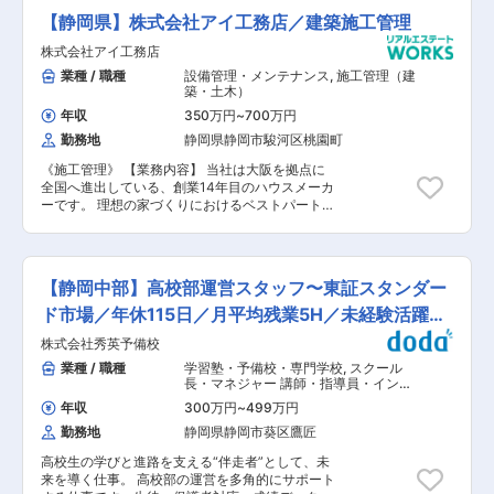
感謝の気持ちを持ち、寄り添った接客を行って頂
ン・戸建て・土地など取り扱う不動産は、お客様
【静岡県】株式会社アイ工務店／建築施工管理
く事を期待しています。
によって様々です。 ■入社後の流れ： 入社から6
ヶ月は研修期間です。同行などを通して、先輩が
株式会社アイ工務店
丁寧に仕事のやり方をお教えしていきます。営業
業種 / 職種
設備管理・メンテナンス
,
施工管理（建
マニュアルも充実しているので、業界未経験の方
築・土木）
や、経験が浅い方もご安心ください。また、宅建
年収
350万円
~
700万円
資格などの取得支援も充実しており取得のための
勉強費用や受験費用は会社がサポートします。 ■
勤務地
静岡県静岡市駿河区桃園町
ポジションの魅力： ・創立100年以上の歴史ある
《施工管理》 【業務内容】 当社は大阪を拠点に
地域密着型の会社なので安心して働けます。 ・自
全国へ進出している、創業14年目のハウスメーカ
社物件や仲介など総合不動産業の強みを活かし
ーです。 理想の家づくりにおけるベストパートナ
て、自社不動産のお客様からの相談案件が多いで
ーを目指す当社で、施工管理職をお任せします。
す。 ・過去に静鉄不動産でお取引してくださった
設立以来、増収・増益を続け、全国No.1の売上成
お客様からの相談案件も多数です。 ・働きやすい
長性を推移する同社。社員数は1,500名、売り上
職場：少人数でアットホームな職場、きれいなオ
げは1,000億円目前。同社と共に成長頂ける人財
フィス、平均残業20時間程度 ・インセンティブ
【静岡中部】高校部運営スタッフ〜東証スタンダー
を募集いたします。 【具体的には】 契約内容や
あり、通勤交通費全額支給、資格取得支援・手当
設計図面を確認しながら、着工からお引き渡しま
あり、研修制度充実 ・年間休日は120日で、ワー
ド市場／年休115日／月平均残業5H／未経験活躍
での施工管理全般を担当します。建築現場では、
クライフバランスを大切にしながら、やりがいと
中！〜
株式会社秀英予備校
職方や関連メーカーと連携しお客様の想いがつま
責任を持って働ける職場です。 ・仲介業務だけで
ったマイホームを施工していきます。 「お客様に
なく自社物件の販売やリフォーム、アセットマネ
業種 / 職種
学習塾・予備校・専門学校
,
スクール
よろこばれる家づくり」のため、お客様に応じた
ジメントなど総合不動産ディベロッパーとして、
長・マネジャー 講師・指導員・インス
空間提案が強みの同社の住宅はお客様に応じ
トラクター
不動産に関する幅広い知識や経験値を得ることが
年収
300万円
~
499万円
様々。しっかりと経験を積んでいただける環境で
できます。
勤務地
静岡県静岡市葵区鷹匠
す。 現状工期は4ヶ月前後、年間約25～30棟の
工事をお任せ致します。 未経験の方・経験が浅い
高校生の学びと進路を支える“伴走者”として、未
方は、まずは先輩社員との同行からスタートいた
来を導く仕事。 高校部の運営を多角的にサポート
だきますので、ご安心ください。 【会社概要】