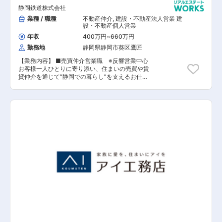
関連業務 ■チラシポスティング ■その他社内業務
静岡鉄道株式会社
※事務処理はアシスタントが行います。 ※簡易な
業種 / 職種
不動産仲介
,
建設・不動産法人営業 建
チラシ配布等は発生しますが、飛び込みや電話で
設・不動産個人営業
の開拓営業などは発生しません。 【担当者コメン
ト】 不動産売買仲介チェーンでは全国No.1の店舗
年収
400万円
~
660万円
数になる「ハウスドゥ」事業を中心に総合住宅事
勤務地
静岡県静岡市葵区鷹匠
業として、100年企業を目指し、地域に密着した
事業展開を行っております。現在は3店舗です
【業務内容】 ■売買仲介営業職 ※反響営業中心
が、中期計画としては2023年までに6店舗、
お客様一人ひとりに寄り添い、住まいの売買や賃
2025年には10店舗を目指しております。企業理
貸仲介を通じて“静岡での暮らし”を支えるお仕事
念である、「“ありがとう”のそのために」の想い
です。 不動産営業のご経験を活かしたい方も、キ
のもと、お客様に必要とされる店舗づくりに取り
ャリアをこれから築きたい方も大歓迎です。ワー
組んでいます。今回、募集する売買仲介営業は、
クライフバランスを大切にしながら、安心して長
月間平均残業時間は10時間、年末年始休暇では8
く働ける環境です。 【具体的には】 ・反響営業
日間の長期連休取得ができ、プライベートとメリ
メインで静鉄グループのネットワークを通じて、
ハリをつけて働きやすい環境づくりを行っており
様々なご依頼が舞い込んできます。年間約5,000
ます。未経験でも活躍できるように、入社後1ヵ
件の購入希望者にお問い合わせや来店をいただく
月間は本部研修、その後OJTにて1ヵ月～2ヵ月か
など、多くの反響があります。 ・飛び込み営業な
けて丁寧に育成をしていきます。高固定給制＋イ
ど、こちらから積極的に売り込む営業スタイルで
ンセンティブを充実させることで入社後1年の社
はなく、反響営業が中心です。無理な提案や強要
員の平均年収は560万円と年収UPを目指すことも
はなく、一般的な営業のイメージとは異なり、お
可能です。また、メンター制度ありを導入してお
客様のご要望に応じてお客様に寄り添った対応や
り、中途入社1年以上経った方が、教育係として
不動産提案をしていただきます。 ・一般的に売上
業務はもちろんメンターとしての役割も果たして
目標が厳しいと言われる不動産業界の中でも、当
いただけます。不動産売買仲介営業では、どこの
社はノルマを気にせず営業活動を行える環境で
店舗で購入したとしても金額は変わりません。ご
す。もちろん目標がないという訳ではありません
契約を頂くには「この営業担当から購入したい」
が、店舗の仲間と協力しながら目標達成を目指し
と思っていただく事がとても大切です。お客様に
ていただきます。 ※売却の場合、中古マンショ