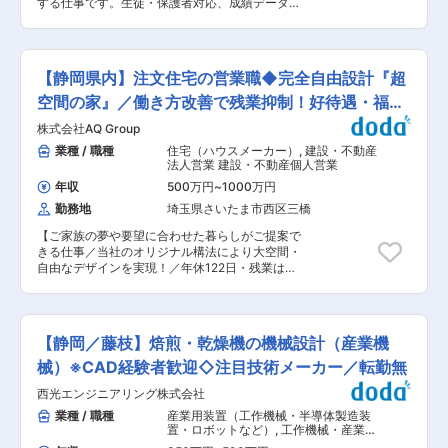
する仕事です。生徒・保護者対応、成績データ管
◆転勤無/成長率No.1ハウスメーカー/高品質の家
理、校舎運営業務など、授業以外のあらゆる業務
づくり/資格祝金最大200万円 ～頑張りが評価・
を担当し、講師が授業に集中できる環境を整えま
給与反映される環境／1棟完工あたりのインセン
す。きめ細かなサポートと正確なデータ管理で、
ティブあり／追い風◎売上成長率No.1のハウスメ
生徒の学力向上と志望校合格を裏側から支える、
ーカー～ ■はたらく環境： 2010年に設立され、
【静岡県内】注文住宅の営業職◆完全自由設計『超
教育現場に欠かせない存在です。 ■業務内容 ・
事業発展を続けてきた当社。社員1人1人が会社を
進路指導 ・受講指導 ・生徒、保護者との面談 ・
空間の家』／働き方改善で残業抑制！好待遇・福利
つくっていくという気概の元働いています。積極
生徒の出欠管理 ・家庭への連絡 ・電話応対 ・生
的なチャレンジも推奨しており、1人1人が意見を
厚生◎
株式会社AQ Group
徒の出迎え、見送り ・説明会の開催 ・校舎内掲
言いやすい社風です。また、「家族の支え、理解
示 ・生徒募集活動の企画立案 ※講師職ではありま
業種 / 職種
住宅（ハウスメーカー）
,
建設・不動産
があってこそ、楽しく仕事ができる」という社長
せん ■1日のスケジュール例 13：00 出社・校
法人営業 建設・不動産個人営業
の考えもあり、自分の仕事や、どんな方々と働い
舎開校準備 14：00 データ入力・分析 15：45
ているのかということを理解してもらう、日ごろ
年収
500万円
~
1000万円
休憩 16：45 生徒が来校 17：00 教室運営
の支えに感謝する意味も込めて季節に合わせて、
勤務地
埼玉県さいたま市西区三橋
（1） 18：30 教室運営（2） 21：30 授業後
パートナー企業、家族も参加できる社内イベント
の生徒対応・片付け 22：00 退勤 ＼＼ライフス
を実施しています。春には野球大会、バーベキュ
【ご家族の夢や要望に合わせた暮らしがご提案で
テージが変わっても、働き続けられる環境／／ 平
ー、夏には家族キャンプ、社員旅行と盛り沢山の
きる仕事／当社のオリジナル構法により大空間・
均勤続年数は12年。社員一人ひとりが自分らし
イベントで社員全員が楽しんでます。 また、勤務
自由なデザインを実現！／年休122日・残業は始
く、健康的に、そして意欲的に働ける環境を大切
管理システムの導入など、はたらき方改革にも注
業・終業時間の1時間までと働き方◎／インセンテ
にしています。 多様な価値観・ライフスタイルに
力。お客様のご都合で休日出勤等が発生した場合
ィブも充実！／「アキュラめないで」のCMでお
応えるため、新しい働き方を積極的に導入してい
は、必ず振休を取得いただきます。
馴染み、アキュラホーム】 ■業務内容： 当社
ます。 〇週休3日選択制勤務制度 1日8時間×週
「アキュラホーム」の家づくりに興味をお持ちの
4日勤務で働ける制度です。 〇前2時間短縮勤務
【静岡／藤枝】焙煎・乾燥機の機械設計（産業機
方へ、理想の暮らしを叶えるお手伝いを行いま
制度 事業時間を2時間繰り下げた6時間勤務が可
す。 基本的には反響営業となり、主に住宅展示場
械）※CAD経験者歓迎◇注目技術メーカー／転勤無
能です。 〇6時間正社員制度 正社員のまま所定労
に来られた方やHPから資料請求された方への接
働時間を6時間に短縮して働くことが可能です。
西光エンジニアリング株式会社
客・ご提案をお任せします。 ※新規獲得のための
（主に育児・介護をしている社員が対象） その他
街中での声掛け等は行いません。 ▽AQダイナミ
業種 / 職種
産業用装置（工作機械・半導体製造装
の制度：前2時間短縮勤務制度、准社員制度、再
ック構法について 研究と実験を積み重ねて開発し
置・ロボットなど）
,
工作機械・産業機
雇用制度 ■キャリアについて スキル・要望に応
た独自構法により、強靭な耐震性を実現し、木造
械・ロボット その他機械設計