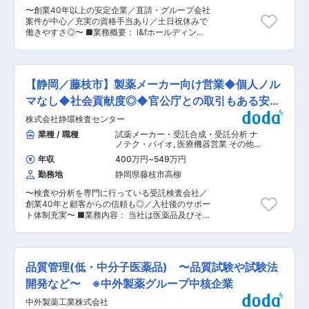
大正9年に設立された理化学研究所。その頃から
域に根ざした調剤薬局の事務スタッフとして長く
〜創業40年以上の安定企業／直請・グループ会社
受け継がれた真摯で探究心旺盛な風土は今でも変
活躍 ・リーダー職として、スタッフ管理や教育、
案件が中心／充実の資格手当あり／土日祝休みで
わることはありません。また、人材育成にも力を
採用に携わる道もあります ※スタッフ長・スタッ
働きやすさ◎〜 ■業務概要： i&fホールディング
入れており、「変革と創造への挑戦」を念頭に、
フリーダーには手当支給あり ■組織構成 人数：
スの一員である当社にて、介護施設・住宅・民間
社員の意欲的な自己啓発に対しても、積極的にサ
12名（20代：6名、30代：3名、40代：1名、50
事業の建設現場の施工管理をお任せします。 ■業
ポートしています。 変更の範囲：会社の定める業
代：2名） ∟薬剤師：７名 ∟事務員：５名 ※転居
務詳細： ・工程、予算、安全、労務などの管理
務
を伴う転勤はありませんが将来的に店舗異動の可
・現場での指示だし ・施工図作成（JWCAD利
【静岡／藤枝市】製薬メーカー向け営業◆個人ノル
能性あり ※希望休は前月中旬に提出
用） ・資材の手配、管理 ・関係官庁への手続き
・近隣住民の方への対応 等 ※協力会社は、本社
マなし◆社会貢献度◎◆官公庁との取引もある安定
で事前に手配します。 ※ほとんどが直請案件で、
企業
株式会社静環検査センター
自社内で設計〜施工管理を担っています。 ■担当
案件： 静岡エリアの住宅、店舗、工場、介護施
業種 / 職種
試薬メーカー・受託合成・受託分析 ナ
設 など ■ミッション： 今回の採用背景は増員
ノテク・バイオ
,
医療機器営業 その他
となっており、組織力を強化するための採用とな
法人営業（既存・ルートセールス中
年収
400万円
~
549万円
心）
ります。現在は、経験や年次問わず様々な方が活
勤務地
静岡県藤枝市高柳
躍されているため、若手の育成や業務をリードす
る力も求められます。 ■入社後の流れ： 入社後
〜検査や分析を専門に行っている受託検査会社／
は即戦力としてすぐに現場担当をお任せします。
創業40年と顧客からの信頼も◎／入社後のサポー
これまでの経験を活かし、のびのびとご活躍くだ
ト体制充実〜 ■業務内容： 当社は医薬品及びそ
さい。 ■働く環境： ◎働き方改革が始まる前か
の原料の品質に関わる試験を受託しています。 今
ら、残業や休出を減らし、体の負担の少ない働き
回お任せしたいのは、製薬メーカーに向けてニー
方を実践しています。土日休みで、年末年始やお
ズに応じた検査分析のご提案営業です。 既存顧客
盆は長期連休で、従業員を大切にする風土が根付
のフォローがメインで、個人ノルマはなく部署全
いています。 ◎手厚い資格手当や各種手当を支給
品質管理(低・中分子医薬品) 〜品質試験や試験法
体で目標達成を目指します。 ■業務詳細： ◇顧
しています。1級建築施工管理技士の有資格者の
客訪問・情報収集 ◇試験方法、見積り等 ◇社内
開発など〜 ※中外製薬グループ中核企業
方なら、1年目から年収720万円も可能です。 ■
調整・段取り ◇スケジュール管理 ◇試験結果の
当社の特徴： ◎昭和55年に創業した地元の建設会
中外製薬工業株式会社
報告 など ■入社後の流れ： まずは検査アイテム
社ですが、現在は飲食店や物販店舗の経営にも携