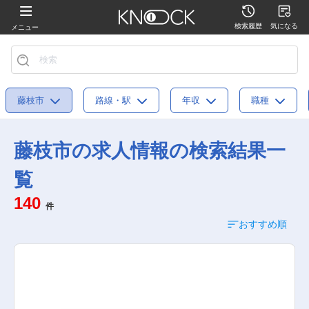
検索履歴
気になる
メニュー
藤枝市
路線・駅
年収
職種
藤枝市の求人情報の検索結果一
覧
140
件
おすすめ順