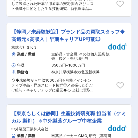
優』の成果をつくる。世界に存在感を示す製薬会
る分野です。これは、ミラーを加工する当社独自
して製造された医薬品用原薬の安定供給 及びコス
社になることが私たちのめざす未来です。日本・
の技術です。 変更の範囲：会社の定める業務
ト低減を目的とした生産技術研究、新規医薬品用
アメリカ・カナダにおいて共同開発された日本初
原薬に関するCMC業務をお任せします。 【業務
外用爪白癬治療剤「クレナフィン」を、現在はア
詳細】 ■生産用微生物の維持改良、製造法の改良
ジアを中心に海外展開しています。 変更の範囲：
によるコスト低減、工場で発生した諸課題に対す
会社の定める業務
る技術支援、医薬品候補（原薬）の評価及び上市
【静岡／未経験歓迎】ブランド品の買取スタッフ◆
へ向けた研究開発 ■技術検討計画書、報告書の作
成など 【組織構成】 ■配属先組織名：CMCセン
高還元×高収入｜早期キャリアUP可能◎
ター原薬部第 ■在籍人数：18名（第１Gプロセス
株式会社ＳＫＳ
合成系10名、第２Gバイオ系7名） 【企業概要】
当社は1948年に財団法人理化学研究所を前身とし
業種 / 職種
宝飾品・貴金属
,
その他個人営業 販
て設立された研究開発型の製薬企業です。日本初
売・接客・売り場担当
の外用爪白癬治療剤「クレナフィン」、関節機能
年収
350万円
~
1000万円
改善剤「アルツ」など日本初・世界初となるユニ
勤務地
神奈川県横浜市港北区新横浜
ークな製品の提供を通して、患者さんのクオリテ
ィ・オブ・ライフの向上に努め、人々がより良い
◇◆未経験から年収1000万円も可能／インセン
人生を送るウェルビーイングへの貢献に注力して
ティブ率高・昇進スピード抜群◎／頑張った分だ
います。 【戦略・ビジョン】 最先端の製品で、
け給与・キャリアアップに還元◆◇ 当社は買取
『最優』の成果をつくる。世界に存在感を示す製
専門店「おりづる」の運営を中心に事業を拡大
薬会社になることが私たちのめざす未来です。日
中！今後のさらなる成長を目指し、未来の幹部候
本・アメリカ・カナダにおいて共同開発された日
補を積極的に採用しています！ 全国に店舗拡大中
本初外用爪白癬治療剤「クレナフィン」を、現在
のため、役職者ポジションへのチャンスも豊富で
はアジアを中心に海外展開しています。 変更の範
【東京もしくは静岡】生産技術研究職 担当者（ケミ
す。「しっかり稼ぎたい」「会社の成長に携わる
囲：会社の定める業務
のは面白そう」と感じた方は、ぜひご応募くださ
カル 製剤） ※中外製薬グループ中核企業
い！ ■業務内容 買取専門店「おりづる」の店舗
中外製薬工業株式会社
スタッフとして、接客・査定・買取業務を中心に
お任せします！ ー具体的にはー ・来店されたお
業種 / 職種
医薬品メーカー CMO
,
研究（基礎研