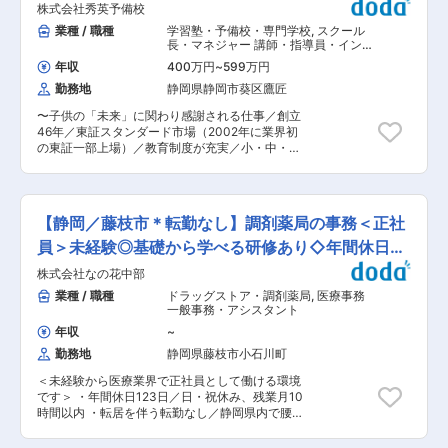
家が売れたときは大きな喜びとやりがいになりま
株式会社秀英予備校
る流れが中心です。 ★ “営業が売り込む” のでは
す。 ■組織構成： ・営業3名（20代30代の男性2
なく依頼が入ってくる仕組みの中で、営業の存在
業種 / 職種
学習塾・予備校・専門学校
,
スクール
名、50代女性1名）、現場監督1名、建築部2名、
意義が際立つ仕事で、貢献度の高いポジション で
長・マネジャー 講師・指導員・インス
総務4名、入社後は先輩社員について仕事を教え
す。 ■訪問先の種類： さまざまな企業と関わる
トラクター
てもらいます。店長は女性の方であり、センスを
年収
400万円
~
599万円
ため、広い業界知識が自然と身につきます。 ※
活かし活躍しています。 ■会社の雰囲気： ・ワ
勤務地
静岡県静岡市葵区鷹匠
例：中古車販売店（訪問頻度は最も多い）／ディ
ンフロアの空間で和気あいあいとしています。社
ーラー（メーカー系列販売会社）／引越し会社／
長室も常に扉は開いていて距離が近いです。 ・年
〜子供の「未来」に関わり感謝される仕事／創立
社用車の利用がある一般企業等 ■担当企業数： 1
に一度社員旅行があり今年は沖縄に3泊4日で行っ
46年／東証スタンダード市場（2002年に業界初
人あたりの担当企業はおよそ300社前後。と聞く
たりと（全額会社負担）社員に還元しています。
の東証一部上場）／教育制度が充実／小・中・高
と多く感じますが、実際に “頻繁に訪問する必要
■働き方： ・残業はほとんど発生せず、月平均10
一貫教育／産育休復帰率87.5％〜 創業46年の歴
がある企業” はその中の一部になります。 ■訪問
時間です。社内でも営業の方が一番に帰ることも
史から生まれた3つの学習スタイルであらゆる生
頻度・働き方のイメージ： 営業所によって多少差
あります。 ・基本的に土日が出勤となりますが、
徒の学力やニーズに対応した学習スタイルで小学
はありますが、月100件訪問（1日約7件） が目安
事前に申請すれば土日で休みも取得可能ですの
生〜高校生の学習指導・進学指導を行う当社に
です。※担当250社の場合 → 2ヶ月に1回ペースで
【静岡／藤枝市＊転勤なし】調剤薬局の事務＜正社
で、お子様の行事や冠婚葬祭などの予定も立てや
て、高校生・卒業生の学習・進学指導、生徒募集
訪問 ・頻繁に会うお客様もいれば、定期的な顔出
すい環境です。（実際に家庭都合などで平日も時
活動など全般をお任せします。教科は化学を担当
員＞未経験◎基礎から学べる研修あり◇年間休日
しのみのお客様もあり ★「今日はここを回ろう」
間単位の有給休暇を取得するケースもあります）
いただきます。 弊社では教師が”教えること”に専
といった形で、自分で計画を立てて動ける自由度
123日
株式会社なの花中部
念できるように、各専門部署の万全なバックアッ
のある営業 です。 ■未経験でも成長できるポイ
プ体制が整っており、DX化、業務効率化、就業
業種 / 職種
ドラッグストア・調剤薬局
,
医療事務
ント ・お客様と日々会話するため、対応力・聞く
環境改善への取り組みを続けております。教師と
一般事務・アシスタント
力・交渉力が育ちます。 ・自動車輸送の仕組みを
して生徒一人ひとりとしっかり向き合うことがで
理解し、業界知識が身につきます。 ・お客様の課
年収
~
き、子どもたちの成長を身近で感じながら自分自
題やニーズに合わせて改善提案ができるようにな
勤務地
静岡県藤枝市小石川町
身も成長できる、やりがい溢れる環境です！ ■1
ります。 ■当社ならではの強み： ＜当社は、陸
日の流れ： 13:00 出社・ミーティング 13:30
送会社のリーディングカンパニーです＞ ・全国を
＜未経験から医療業界で正社員として働ける環境
授業準備 15:00 休憩 16:30 生徒出迎え・声掛
網羅する輸送ネットワーク ・約1000両の輸送機
です＞ ・年間休日123日／日・祝休み、残業月10
け・デスクワーク 18:20 授業 21:40 授業終
材を保有 ・全国約50箇所の拠点を展開 ・一般
時間以内 ・転居を伴う転勤なし／静岡県内で腰を
了・生徒への声掛け・見送り 22:00 終業 ■働く
車、旧車、高級車、建設機械、バイクなど幅広く
据えて働けます ・大手グループならではの研修・
環境： 年間休日は115日（有給取得義務5日を除
対応可能 ★さらに、元々は日産陸送からスタート
フォロー体制あり ・育休取得率100％、復帰率