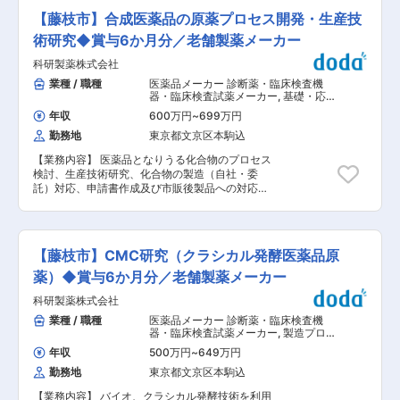
発部門などの関係機能と共に全バリューチェーン
証・監査担当（メンバークラス）として主に以下
を有する製薬会社ならではのプロジェクトマネジ
【藤枝市】合成医薬品の原薬プロセス開発・生産技
のお仕事をお任せします。 ◇ISO26262／21434
メントに携われます。 ・Roche社を始め、国内外
の新規取得に向けた体制の構築 ※現担当の指示の
術研究◆賞与6か月分／老舗製薬メーカー
の会社と連携するグローバル開発に携われます。
もと、事務や対応をお願いしていきます。 ◇上記
・独自性の高い医薬品を適切に評価し、恒常的に
科研製薬株式会社
取得後の運用面での対応業務（日々の運用・チェ
品質を担保するための試験法開発・品質管理にて
ック等） ◇その他規格、各国認証監査のフォロー
業種 / 職種
医薬品メーカー 診断薬・臨床検査機
貢献できます。 ・国内外の新薬申請に従事し、薬
業務 ※入社後まずは、ISO26262／21434の新規
器・臨床検査試薬メーカー
,
基礎・応用
事申請、査察対応など、当局とのやりとりにて活
取得に向けた準備の補助的な業務からをお任せす
研究（有機） 製造プロセス開発・工法
躍できます。 ・業務プロセスの統合・簡略化・刷
年収
600万円
~
699万円
開発（合成・重合）
る予定です。 ■当社の特徴： 約140年間、時代の
新など、常によりよいプロセスを志向し変化を起
勤務地
東京都文京区本駒込
変遷とともに新事業を展開し、発展させてきた企
こすことが推奨されています。 ・入社後は、会
業です。今また一つの大きな転機を迎えていま
社・仕事にいち早く慣れるために、一定期間は先
【業務内容】 医薬品となりうる化合物のプロセス
す。 ・主力のミラーシステム事業では、自動車業
輩社員がメンターとして伴走します。また、社内
検討、生産技術研究、化合物の製造（自社・委
界のグローバル化やマーケットの変化に伴い、新
制度の説明、専門業務の理論および実地教育も充
託）対応、申請書作成及び市販後製品への対応業
興国をはじめとする海外での事業拡大がさらに重
実しています。 ■働き方：リモートワーク：相談
務をお任せします。 【業務詳細】 ■化合物の合
要課題です。特にアジア圏のニーズを考えると、
可 ■募集背景： 開発品対応に伴う体制強化のた
成 ■合成法の立案・合成法検討（スケールアップ
今までの国内生産の延長線上にはない、より幅広
め増員採用します。 今後開発品製造の比率を上げ
検討）を含む・技術検討計画書、報告書の作成な
い商品群を備える必要があります。エンドユーザ
ていく動きがあり、分析の専門性を活かした開発
ど 【組織構成】 ■配属先組織名：CMCセンター
ーを見据え、その国に合った戦略を立てること
【藤枝市】CMC研究（クラシカル発酵医薬品原
プロジェクト推進や医薬品の品質を担保するため
原薬部 ■在籍人数：18名（第１Gプロセス合成系
で、自動車メーカーの要請に応えるばかりでなく
の試験法開発についても活発に行われていきま
10名、第２Gバイオ系7名） 【企業概要】 当社は
薬）◆賞与6か月分／老舗製薬メーカー
自立的な提案力を強化していきます。 ・オプトロ
す。グローバル水準の品質維持と向上のため、積
1948年に財団法人理化学研究所を前身として設立
ニクス事業をはじめ自動車産業に偏らない異分野
極的に行動できる方を募集いたします。 変更の範
科研製薬株式会社
された研究開発型の製薬企業です。日本初の外用
への進出も進めています。例えば、昨年基礎研究
囲：会社の定める業務
爪白癬治療剤「クレナフィン」、関節機能改善剤
業種 / 職種
医薬品メーカー 診断薬・臨床検査機
が完了した「宙に浮くボタン」の技術を実用化さ
「アルツ」など日本初・世界初となるユニークな
器・臨床検査試薬メーカー
,
製造プロセ
せました。感染症対策で非接触へのニーズが高ま
製品の提供を通して、患者さんのクオリティ・オ
ス開発・工法開発（合成・重合） 製剤
るなか、トイレやATM、エレベーターなどでボタ
年収
500万円
~
649万円
研究（スケールアップ・工業化）
ブ・ライフの向上に努め、人々がより良い人生を
ンとしての利用を見込んでいます。ぬれた手でも
勤務地
東京都文京区本駒込
送るウェルビーイングへの貢献に注力していま
操作できるキッチン向けテレビのような使い方も
す。 【戦略・ビジョン】 最先端の製品で、『最
できるとみられていて、今後の将来性に期待でき
【業務内容】 バイオ、クラシカル発酵技術を利用