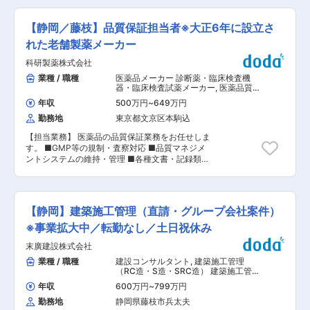
く）。アルバイト講師の積極的な登用により業務
した歴史があり、日産・三菱・BMW など 大手メ
97％の長く働ける職場です ■未経験歓迎◎ 専門
分担を促し、社員が休みやすい環境を整えていま
ーカーとの長年の取引実績 を持ちながら、メーカ
知識や医療業界の経験は一切問いません。 入社後
す。週休2日制はもちろんのこと、1時間単位で有
【静岡／藤枝】品質保証担当者※大正6年に設立さ
ー資本に依存しない独立性を保っているのも強み
は座学研修とOJTを通じて、基礎からしっかりお
給休暇を取得できる制度や有給休暇取得促進日を
です。
教えしますので、未経験の方も安心してスタート
れた老舗製薬メーカー
設定しています。その他、育休・産休制度の取得
できます。 ■業務内容 調剤薬局にて、患者様対
実績有。一度ライフイベントにより退職された方
科研製薬株式会社
応や処方せん入力などの事務業務をお任せしま
には再雇用制度もあるため女性も働きやすい環境
す。 患者様と最初に接する「薬局の顔」として、
業種 / 職種
医薬品メーカー 診断薬・臨床検査機
です。 ■入社後の研修： 配属後は基本的に OJT
安心感のある対応を大切にしていただくポジショ
器・臨床検査試薬メーカー
,
医薬品質保
研修となります。業務を行いながら、都度覚えて
ンです。 ■具体的な仕事内容 （1）受付・患者様
証（QA）（製造所） 医療機器品質管
いただきます。 また定期的に授業研修があるの
年収
500万円
~
649万円
理・品質保証（GQP・QMS）
対応 ・来局された患者様の受付、ご案内 ・保険
で、同じ担当科目の社員と切磋琢磨できる環境が
勤務地
東京都文京区本駒込
証の確認、問診票の受け渡し など （2）事務・入
あります。
力業務 ・処方せん内容のデータ入力（専用システ
【担当業務】 医薬品の品質保証業務をお任せしま
ム） ・保険請求業務（レセプト） ※専門知識は入
す。 ■GMP等の規制・査察対応 ■品質マネジメ
社後に習得できます （3）店舗運営サポート ・薬
ントシステムの維持・管理 ■各種文書・記録類の
剤師のサポート業務 ・お会計、レジ締め（自動精
管理 ■原材料等の供給業者管理 ■規制等の教育・
算機） ■仕事の特徴・魅力 ・日祝休み＆年間休
訓練の推進 ■製品の出荷承認 ■品質記録の確認・
日123日でプライベートも大切にできます ※シフ
承認 【組織について】 ■配属先組織名：品質管
ト制のため土曜日出勤が発生する場合もあります
理室 ■在籍人数：59名（うち派遣社員15名）
がライフイベントに合わせて希望休を取れる環境
【静岡】建築施工管理（直請・グループ会社案件）
【このような方を歓迎致します】 ■活発な対話・
です◎ ・残業は月10時間以内と少なめ ・少人数
議論を通じて、職場を盛り上げてくださる方 ■関
※事業拡大中／転勤なし／土日祝休み
体制のため、チームワークを大切にする職場です
連部署との連携を積極的に実施する方 【戦略・ビ
・資格取得支援や手当もあり、スキルアップが可
末廣建設株式会社
ジョン】 最先端の製品で、『最優』の成果をつく
能です ■入社後の流れ／教育体制 入社後2日間は
る。世界に存在感を示す製薬会社になることが私
業種 / 職種
建設コンサルタント
,
建築施工管理
本部（愛知）にて座学研修を実施。 法律や会社概
たちのめざす未来です。日本・アメリカ・カナダ
（RC造・S造・SRC造） 建築施工管理
要、保険の基礎知識を学びます。 その後は配属店
において共同開発された日本初外用爪白癬治療剤
（木造）
舗にて、専属トレーナーのもとOJTを行います。
年収
600万円
~
799万円
「クレナフィン」を、現在はアジアを中心に海外
定期的な面談やWebアンケートもあり、フォロー
勤務地
静岡県藤枝市兵太夫
展開しています。 【社風・風土】 同社の前身は
体制も整っています。 ■キャリアステップ ・地