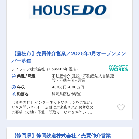
【藤枝市】売買仲介営業／2025年1月オープンメン
バー募集
デイライフ株式会社（HouseDo加盟店）
業種 / 職種
不動産仲介
,
建設・不動産法人営業 建
設・不動産個人営業
年収
400万円
~
600万円
勤務地
静岡県藤枝市駅前
【業務内容】 インターネットやチラシをご覧いた
だきお問い合わせ、店舗にご来店されたお客様の
ご要望（立地・予算・間取り）などをお伺いし、
適した物件や土地のご提案から不動産のプロとし
てローンを組む為のアドバイスや契約取り交わし
をご担当いただきます。 【具体的な業務内容】
■お客様へのヒアリング及び物件案内 ■物件の提
【静岡県】静岡鉄道株式会社／売買仲介営業
案及び住宅ローンの提案 ■提案資料の作成 ■契約