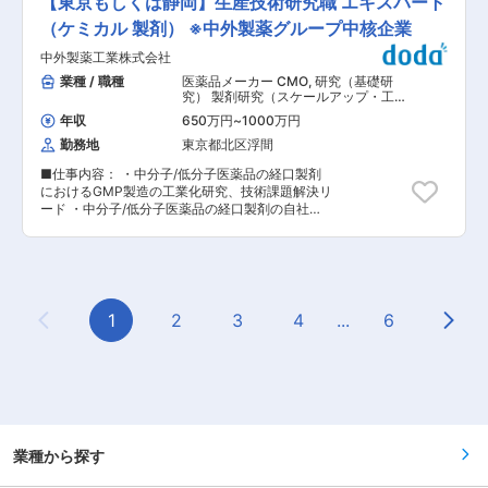
【東京もしくは静岡】生産技術研究職 エキスパート
内資格を数か月〜半年程度で身に着けていただき
を通じて、グローバルに活躍する機会がある。 ・
ます。また、先輩社員と実際に1〜複数のテーマ
（ケミカル 製剤） ※中外製薬グループ中核企業
開発・生産立ち上げ・技術課題解決活動の中で、
に携わっていただき、複数年かけて合成化学・原
グローバル水準の技術・知識・経験を得ることが
中外製薬工業株式会社
薬分野における生産技術研究機能のコアメンバー/
できる。 ・部内研修プログラムがあり、スムーズ
リーダーとして活躍いただきます。 ◎医薬品業界
業種 / 職種
医薬品メーカー CMO
,
研究（基礎研
に基礎的な業務知識・技術を習得することができ
未経験者の方には、今までのバックグラウンド・
究） 製剤研究（スケールアップ・工業
る。 ・ロシュ/中外グループ内での人財交流プロ
経験を活かしていただきながら、医薬品業界につ
化）
グラムもある。 ・在宅勤務可能 【その他】 ・ワ
年収
650万円
~
1000万円
いてより学んだ後に実務でも経験を積んでいただ
ークライフバランスを重視しており、土日出勤な
勤務地
東京都北区浮間
きます。 ■職種の魅力： ・国内外CMO、またグ
どはほとんどなく、状況にもよりますが比較的残
ローバル製品を製造している国内グループ工場の
業時間は少ないです。 ・入社後は当社の考え方・
■仕事内容： ・中分子/低分子医薬品の経口製剤
生産現場での生産技術課題解決を通じ、世界中の
仕事の進め方に慣れるため、1人の先輩が6ヶ月間
におけるGMP製造の工業化研究、技術課題解決リ
患者さんや医療に貢献できる。 ・生産機能におけ
フォローするメンター・メンティー制度がありま
ード ・中分子/低分子医薬品の経口製剤の自社製
る「研究所」として、開発品・商用品の工業化検
す。 変更の範囲：会社の定める業務
造サイト及び海外CMOを含むグローバル製造サ
討や国内製造所への技術移管のみならず、海外
イトへの技術移転リード、移転後の技術課題支援
CMOの立上げや技術課題解決の業務も行ってお
（Person in Plant機能） 【入社後の流れ】 入社
り、これらを通じて経験の幅を広げる事ができ
後は、部内の研修プログラムに沿い、弊社の業務
る。 ・海外CMOやRoche社との業務や学会参加
プロセスや風土に慣れて頂き、即戦力として経口
を通じて、グローバルに活躍する機会がある。 ・
製剤分野における生産技術研究のリーダーとして
1
2
3
4
...
6
開発・生産立ち上げ・技術課題解決活動の中で、
Previous Page
Next
活躍いただきます。 ■期待役割： 社内外のビジ
グローバル水準の技術・知識・経験を得ることが
ネスパートナーと協力関係を構築し、技術課題解
できる。 ・部内研修プログラムがあり、スムーズ
決／技術移転をリードする経口製剤領域における
に基礎的な業務知識・技術を習得することができ
即戦力の生産技術リーダー ■職種の魅力： ・国
る。 ・ロシュ/中外グループ内での人財交流プロ
内外CMO、またグローバル製品を製造している
グラムもある。 ・在宅勤務可能 【その他】 ・ワ
国内グループ工場の生産現場での生産技術課題解
ークライフバランスを重視しており、土日出勤な
決を通じ、世界中の患者さんや医療に貢献でき
どはほとんどなく、状況にもよりますが比較的残
る。 ・生産機能における「研究所」として、開発
業種から探す
業時間は少ないです。 ・入社後は当社の考え方・
品・商用品の工業化検討や国内製造所への技術移
仕事の進め方に慣れるため、1人の先輩が6ヶ月間
管のみならず、海外CMOの立上げや技術課題解