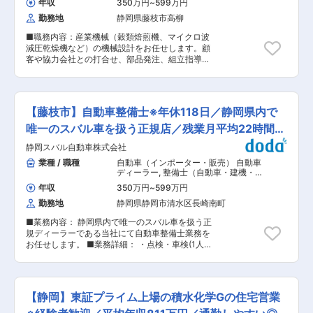
じてキャリアアップ（一般社員から始まり、室
年収
350万円
~
599万円
ではありえない程の大空間と自由度の高い設計が
長、そしてブロック長へとスキルアップ）やキャ
勤務地
静岡県藤枝市高柳
できることが魅力の住宅です。 例えば、6m超え
リアチェンジが可能です。
のワイドな大開口や約30帖の無柱空間、ゆとりの
■職務内容：産業機械（穀類焙煎機、マイクロ波
天井高や優れた省エネ性能など、これまでにない
減圧乾燥機など）の機械設計をお任せします。顧
スケールの開放感を作り出せます。 ※建物の平均
客や協力会社との打合せ、部品発注、組立指導な
価格帯は2300〜2500万円程です。 ＼モデル年収
ども行います。 ■業務の特徴：ただ機械を設計す
／ ・年収864万円、29歳、月給30万円、インセ
る事に収まらず、同社の機械を用いて作られる食
ン504万円（年7棟契約） ・年収1,224万円、38
品や製品がどのように使われるのかを考え、設計
歳、月給30万円、インセン864万円（年12棟契
します。代表的な事例として、もずくにおいても
約） ※上記はあくまでも一例となります。 ※業績
【藤枝市】自動車整備士※年休118日／静岡県内で
ただ乾燥させるだけでなく、どうしたらおいしい
に対する強いプレッシャーはございませんので、
のかを考え、機械を設計します。 ■具体的な業務
唯一のスバル車を扱う正規店／残業月平均22時間以
安心してお客様に向き合える環境です。 ＼就業環
内容： 従来機をカスタマイズするか、新しい機械
境について／ ・20時にPCが自動でシャットダウ
内
静岡スバル自動車株式会社
を作るかをお客様との打合せにより、仕様・技術
ンする仕組みです。 ※定時前後1時間しかPCが点
などの概要も含めて考えます。試作品にてテスト
業種 / 職種
自動車（インポーター・販売） 自動車
かないため、残業時間も30ｈ以内と比較的落ち着
を行い、CAD（3DCAD）で設計図を作り上げて
ディーラー
,
整備士（自動車・建機・航
いた働き方が可能です。 ・休日は水曜日が固定、
いく業務です。基本的には従来のモデルを顧客の
空機など）
もう1日は火曜日に取得することが多いです。 ・
年収
350万円
~
599万円
仕様に合わせてカスタマイズすることが多いで
有給休暇は最低5日取得。その他リフレッシュ休
勤務地
静岡県静岡市清水区長崎南町
す。要望通りに設備が機能するかテストを行い、
暇として、6日連続休暇の取得も全社で推奨して
テストが成功した後、CADで詳しい図面を作成し
います。 ーアキュラホームについてー ◎今から
■業務内容： 静岡県内で唯一のスバル車を扱う正
ます。設備製造に関しては、外注の協力会社へお
47年前に大工出身の会長が創業した会社です。木
規ディーラーである当社にて自動車整備士業務を
任せしておりますので、その打ち合わせも発生し
造技術と品質にこだわり、低価格住宅から大きな
お任せします。 ■業務詳細： ・点検・車検(1人1
ます。 ・同社のつくる機械は、過去受注頂いた機
邸宅、中規模木造建築まで同じプラットフォーム
日５〜６台) ・修理、故障診断 ・故障探求(仮説立
械が2~3か月納期で7割を占めており、企画・開
で建てられる技術を持っています。 ◎培ってきた
て、検証、故障原因特定) ・フロントと連携して
発から取り組み納品する機械／プラントやライン
木造技術を活かし、中規模木造建築プロジェクト
の個人顧客への整備状況説明(頻度は少なめ) ・パ
として導入売る大型案件は3割程度です。 ・大型
も推進しています。2024年には創業の地である
ーツ担当者への発注依頼 ・重整備(エンジン、ト
案件は年に1回程度の納品でその場合、1週間から
【静岡】東証プライム上場の積水化学Gの住宅営業
埼玉県に純木造8階建ての本社ビルを建設するな
ランスミッション、デファレンシャルギア交換)
1か月程度の出張が発生する可能性もあります。
ど多方面から注目の成長企業です。 変更の範囲：
■業務の特徴： 年齢関係なく長期的に就業できる