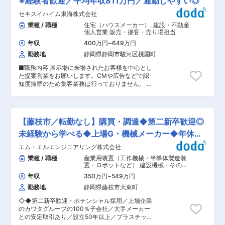
※経験者歓迎／平均年収811万円／通勤しやすい◎
■組織構成： 専務1名、部長1名、派遣2名で構成
会社の定める業務
環境です。メカニックは、年齢幅は20代の若手か
されております。 ■同社の製品：何かしらの素材
セキスイハイム東海株式会社
らベテランまで在籍しています。仲間同士で切磋
を「乾燥」させる機械を作っています。同社は、
琢磨し、ベテランからは様々な経験を吸収できま
業種 / 職種
住宅（ハウスメーカー）
,
建設・不動産
お茶の焙煎機の開発からスタートしていますが、
す。 ■教育体制： 入社後はOJTを中心に業務を
個人営業 販売・接客・売り場担当
「乾燥」はお茶以外にも果物・野菜などの食品は
学んでいただきます。未経験から入社した方も多
もちろんの事、自動車で使われる化学物質など業
年収
400万円
~
649万円
数いるためご安心ください。 ■本業務の魅力：
界を問わず、様々な分野の製造工程で用いられて
勤務地
静岡県静岡市駿河区桃園町
・経営陣が社員の働きやすさに力を入れており、
おり、その分、同社の機械が必要となります。ま
半期に一度は3連休を取得できる環境です。さら
たエリアにおいても沖縄のモズクの乾燥から北海
■職務内容 展示場に来場されたお客様を中心とし
に(月)(火)は定休日、残業は月20時間以内という
道のホタテの乾燥まで全国のお客様にご利用頂い
た提案営業をお願いします。CMや広告などで認
ことからもワークライフバランスを充実させやす
ております。 ■製品の機能…「乾燥」と言っても
知度抜群のため集客業務は行っておりません。 お
い環境です。残業を抑えるため、基本給の底上げ
電熱や火を用いると、素材以外にも周りの鉄や機
客様の予算やライフスタイルをお聞きし、敷地調
などにもテコ入れを始めています。 ・社員同士の
械の部品まで熱してしまいう難点があります。同
査をして資金計画を含めたベストプランを提案し
仲が良く、アットホームな環境です。フットサル
社のマイクロ波を用いた乾燥機の場合、マイクロ
ます。営業自身が間取図を作成しますのでやりが
やゴルフなどのクラブ活動や同窓会などもあり、
波は水に反応するため素材のみを乾燥させるメリ
いもあり、お客様の喜びに直に触れることができ
会社が費用の一部を負担してくれるなど、会社と
【藤枝市／転勤なし】購買・調達◆第二新卒歓迎◎
ットがあります。 変更の範囲：会社の定める業務
るため、お客様と一生涯のお付き合いが叶うお仕
しても横のつながりを取りやすい環境づくりをし
事です。 成約となるお客様の9割以上が、WEBか
未経験から学べる◆上場G・機械メーカー◆年休
ています。 ・販売、修理、保険といった様々な業
らの応募、展示場にご来場される方々やご紹介で
務の担当をしている社員が同じオフィスフロアで
126日
エム・エルエンジニアリング株式会社
問い合わせくださるお客様です。知名度や今まで
働いているため、コミュニケーションがとりやす
の販売棟数から、集客数が多い為、お客様とつな
業種 / 職種
産業用装置（工作機械・半導体製造装
く、仕事を進めやすい環境です。 ■スバル車の魅
がりを持つチャンスが豊富で、成約につながりや
置・ロボットなど） 建設機械・その他
力： ・「ほかとは違う」から始まったスバルの歴
すい環境が整っています。 ■評価制度／インセン
輸送機器
,
購買・調達・バイヤー・MD
史：四駆＝スバルのイメージが定着したが、いま
年収
350万円
~
549万円
間接購買・総務購買
ティブ： 当社はノルマはございません。ですが営
だに四輪駆動車の販売比率が9割を超えている。
勤務地
静岡県藤枝市大東町
業職ではありますので、目標販売棟数は、各自設
年間販売台数100万台規模のメーカーとしては異
定をして営業活動に勤しんで頂きます。目標販売
例 ・運転支援システムへの熱意とこだわり：「0
◇◆第二新卒歓迎・ポテンシャル採用／上場企業
棟数はご経験に応じてですが、入社1年目の方は
次安全」を重視した内装やデザインの設計思想を
のカワタグループの100％子会社／大手メーカー
半年で1棟からスタートが基準となります。上長
重視しています。そのため車両感覚のつかみやす
との安定取引あり／設立50年以上／プラスチック
と相談しながら個人で目標を設定致します。また
さや、後方視界のよさがデザインよりも優先され
成型加工周辺機器等の設計〜販売を展開／海外か