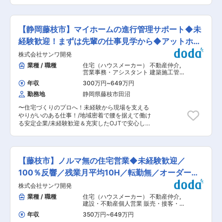
販売棟数だけで評価するのではなく、商談などの
ています。 ・安全志向：まだ安全志向が世の中に
らの実績もあり◆◇ ■業務内容： 上場企業カワ
プロセスなども重視して評価致しますので、焦ら
浸透していない1960年代から独自の衝突安全試験
タグループの一員で、プラスチックを加工する機
ずじっくりと経験を積んでいける体制となりま
を行い、現在では国内外の安全性評価において常
械を製造する当社において、原材料の購買・調達
す。 インセンティブは1棟の粗利に対して、数％
【静岡藤枝市】マイホームの進行管理サポート◆未
にトップクラスの評価を受けています。また、
業務をお任せします。 ■業務詳細： ◇原材料・
算出して支給を致します。一定販売棟数の基準を
2030年「死亡交通事故ゼロ」を掲げています。
副資材調達業務／国内ベンダー折衝・関係構築 ◇
経験歓迎！まずは先輩の仕事見学から◆アットホー
超えると、賞与にもプラスで反映され、平均年収
在庫・購買計画の策定・維持／業務改善・原価低
も811万円です。未経験からご入社されている方
ムな社風
株式会社サンワ開発
減提案 ■入社後の流れ： 入社後は、OJTにて、
も多数活躍しております。 ※目標販売棟数に満た
現場実習や仕様の選定方法を学んでいただきま
業種 / 職種
住宅（ハウスメーカー） 不動産仲介
,
なかったとしても、賞与の減額などはございませ
す。ベテランの先輩社員が、丁寧に業務を教えま
営業事務・アシスタント 建築施工管理
んので、ご安心ください。(目標販売棟数5件に対
す。未経験からでも、専門的な知識をしっかり学
（木造）
し、実績3件であっても3件分のインセンティブ支
年収
300万円
~
649万円
ぶ事ができ、安心して業務に取り組むことができ
給となります。) ■組織構成： 展示場事5名〜6名
勤務地
静岡県藤枝市田沼
ます。 ■ポジションの魅力： ◎実際の顧客との納
の編成です。 積算や接客補助などの仕事を中心と
期調整やすり合わせを行うのも調達となるため、
した事務スタッフが各展示場に在籍しているた
〜住宅づくりのプロへ！未経験から現場を支える
受注から納入までを担うやりがいがあります。 ◎
め、営業準備など、お客様としっかり向き合うこ
やりがいのある仕事！/地域密着で腰を据えて働け
当社が作る製品は受注生産の為、製品仕様は毎回
とに専念できる環境です。 ■セキスイハイムの住
る安定企業/未経験歓迎＆充実したOJTで安心して
異なることが多く、同じ機械は2つとありませ
宅の良さ： ユニット工法住宅「セキスイハイム」
スタートすることができます！/アットホームな社
ん。そのため、毎回違った発見があり、業務を通
は工場で約80％をつくる究極の工業化住宅。それ
風/地元に腰を据えたい方大歓迎！〜 ■職務概
してスキルUPが可能です。 ◎自身の仕事の成果
ゆえに高品質、短工期となっております。また、
要： ・戸建分譲住宅販売を中心に、住宅の設計・
物として、製品を目の当たりにできる「ものづく
耐震性に優れるなど他社と圧倒的に差別化されて
施工、不動産仲介・販売を行っている同社にて、
り」の醍醐味を味わうことができます。 ■組織構
【藤枝市】ノルマ無の住宅営業◆未経験歓迎／
おり、販売しやすく、お客様からも選ばれ続けて
施工管理業務をお任せします。地域密着で長く腰
成： ＜調達部門＞2名（50代1名／30代1名） 現
いる住宅です。静岡県住宅建築実績20年間累計第
を据えて働ける環境です。 ■業務内容： ・現場
100％反響／残業月平均10H／転勤無／オーダーメ
在活躍している先輩社員は、業務未経験かつ、中
1位（2003年4月〜2024年3月実績）となってお
の職人さんたちとコミュニケーションを取り、工
途入社の方中心です。 ■当社について： プラス
イド
ります。
株式会社サンワ開発
程通りに工事を進める工程管理 ・商品等の発注、
チック成型加工周辺機器の設計製造部門と、他社
発注内容と現場に到着したものに相違がないかチ
業種 / 職種
住宅（ハウスメーカー） 不動産仲介
,
製品を取り扱う商事部門としての特機部から成り
ェック（発注・現場チェック） ・施工の工程につ
建設・不動産個人営業 販売・接客・売
立っています。 プラスチックは食品容器や食品用
いての資料作成 ・お客様へのご説明 ・積算、
り場担当
ラップフィルム、ビニール袋、シャンプーのボト
年収
350万円
~
649万円
見積作成 など ■特徴： ・藤枝市を中心に自社
ルなど日常生活の様々な場所で使われているだけ