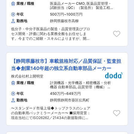
についての座学研修を実施します。業務内容理解
業種 / 職種
医薬品メーカー CMO
,
医薬品質管理・
わり、また介護事業や不動産販売事業の関連会社
のため、技術部門にて研修を行うこともありま
試験担当（QC）（製造所） 製造工程
を設立するなど多角化を推進しています。 ◎現在
す。先輩社員の商談に同席しながら、半年程度で
管理・工程改善
は医療・福祉事業、車両メンテナンス事業、総合
年収
500万円
~
1000万円
徐々に顧客を引き継いでいくイメージです。 ※専
人材サービス事業などを展開するi&fホールディン
勤務地
静岡県藤枝市高柳
門知識は入社後に習得していただければ問題あり
グスの一員となり、地元静岡県での信頼をベース
ません。 ■組織構成： 医薬品事業本部 営業課は4
に事業を拡大中です。 変更の範囲：無
低分子・中分子医薬品の製造・品質管理及びプロ
名で構成されています。 ■活躍人材： 化学系の
セス開発・評価に関わる業務全般をお任せしま
バックグラウンドがある方など ■当社の特徴：
す。今までのご経験・スキルによりますが、開発
◇当社は、人々の安心・安全な生活を守るため、
品(治験薬)もご担当頂く予定です。 ■業務詳細：
検査や分析を専門に行っている受託検査会社で
・医薬品の品質管理 （原材料試験、理化学試験、
す。特定分野に特化せず、水・大気・土壌・食
微生物試験） 安全基準に基づいた、医薬品の純
品・工業製品・廃棄物・医薬品等、幅広い分野の
度、定量重量、成分、製造環境等の確認を行いま
検査に対応できるため、お客様が必要とするデー
【静岡県藤枝市】車載規格対応／品質保証・監査担
す。 ・医薬品の品質管理 （原材料試験、理化学
タを一社ですべて揃えることが可能です。最新設
試験、微生物試験）に関わる試験法の開発 いかに
当◆創業140年超の独立系自動車部品メーカー
備の導入と従業員の技術スキル向上に力を入れる
早く・正確に・効率的に品質を担保するか、その
ことで、日本全国からご依頼を受け発展してきま
株式会社村上開明堂
ための試験方法（純度，定量法等）を開発しま
した。 ◇環境省・国土交通省・都道府県・市町村
す。 ・低分子・中分子医薬品の開発プロセスの決
業種 / 職種
計測機器・光学機器・精密機器・分析
などの官公庁をはじめ、各種メーカーなどの民間
定 合成医薬品の新薬開発時や製造工程変更時に原
機器 自動車部品
,
品質管理（機械） 品
企業からの依頼も多くいただいており、今後も検
薬および製剤化製法開発担当者や製造担当者等関
質保証（機械）
査ニーズは増えていくことが予想されます。また
年収
450万円
~
649万円
係部署と協働し、量産のための製造プロセスを決
放射能やPM2.5、新型コロナウイルスなど、時代
勤務地
静岡県静岡市葵区伝馬町
定します。 ■ご入社後の役割及びキャリア： 前
のニーズに素早く対応しお客様の要望を実現する
職までのご経験や実力に応じたキャリアをご用意
ことで、社会貢献に繋げています。
〜スタンダード市場上場◆トップクラスのシェア
します。試験担当者及び試験責任者を担える人財
の自動車用バックミラーメーカー〜 ■採用背景：
だけでなく，早期にラボのリーダーを担える人財
現在当社にてISO26262／21434の新規取得に向
や将来のマネジャー候補人財など幅広く募集しま
けて体制を構築中です。現担当と一緒に立ち上げ
す。 ■業務の魅力： ・低分子・中分子医薬品開
及び運用を担ってくれる人財を迎え入れるべく募
発において、創薬研究部門、CMC部門、臨床開
集することとなりました。 ■業務内容： 品質保