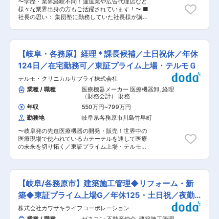
技術力。取引先は大手企業が中心です。 ◎専門性
〜学歴・業界経験不問！運送業や広告代理店など
任せする業務（ステップアップ） ・月次締め処理
の高い製品◎ 真空熱処理炉、真空浸炭装置、ホッ
様々な業界出身の方もご活躍されています！〜 ■
のサポート ・経費精算チェック、振替仕訳の作成
トプレス、新素材製造設備など、高精度・高品質
社長の思い： 集団塾に勤務していた社長様が講師
・売掛金・買掛金管理 ・予算実績の集計や簡単な
な装置の設計・製造・販売を手がけています。こ
の働き方に違和感を感じ、より働きやすい環境と
分析 ・グループ会社とのやり取り、資料作成 ※グ
れらの製品は、自動車・航空・電子部品などの最
生徒の成長を鑑みて設立された企業になります。
ループ全体の数値を見る経験ができ、実務の幅が
先端産業の品質向上に貢献しており、様々な業界
定時退社で残業が発生しない環境や月末は塾をお
広がります。 ▼将来的にお任せする業務（キャリ
にて技術力の高さが評価されています。 変更の範
休みにするカリキュラムの組み方など働く社員目
アアップ） ・月次／年次決算の補助 ・税理士対
【岐阜・各務原】経理＊課長候補／土日祝休／年休
囲：会社の定める業務
線での施策が施されています。高校受験を控える
応、資金繰り管理 ・原価・コスト分析 ・グルー
中学生をメインに、学習が苦手な子どもに課題を
124日／在宅勤務可／東証プライム上場・テルモＧ
プ全体の経営数値管理 ※段階的にスキルを身につ
しっかりやり切る手伝いができることをコンセプ
け、将来的には会社経営を支えるポジションを目
テルモ・クリニカルサプライ株式会社
トに運営しています。 ■当社の魅力 【残業原則
指せます。 ■組織構成： ・50代の部長（男性）
無し】 13:30始業で事務仕事を行って頂き、生徒
業種 / 職種
医療機器メーカー 医療機器卸
,
経理
以下4名体制で業務を行っています。30代課長
が滞在する時間は18時〜21時10分までになってお
（財務会計） 財務
（男性）、50代係長（女性）、50代メンバー
り、定時を過ぎることはほとんどございません。
（女性） ※経験豊富なメンバーが揃っており、で
年収
550万円
~
799万円
教材を中心にした個別学習塾であるため資料作成
きることから徐々に業務をお任せします。 ■就業
勤務地
岐阜県各務原市川島竹早町
などはなく、集客の案内の作成は本部が担当する
環境： ・残業は月10時間程度。平均有給取得日
ため各校舎での担当はございません。 【評価制
数12.1日、休日出勤はありません。 ■当社につい
〜岐阜発の先進医療機器の開発・販売！世界中の
度】 塾長の中にも3段階のグレードがあり、その
て バス用シートで国内トップクラスのシェアを誇
医療現場で使われているカテーテルを通して医療
先にマネージャー、エリアマネージャー、統括マ
るほか、強化プラスチック（FRP）を活用し、新
の未来を切り拓く／東証プライム上場・テルモ
ネージャーとキャリアが築けます。昇格するにつ
幹線の洗面ユニットや窓枠、バスのステップなど
G〜 ■職務内容 当社はカテーテルなどの医療機器
れ様々な手当が支給され、頑張った分だけ手当と
幅広い製品を手掛けています。 さらに、観覧車や
の開発〜生産を行っており、経理課の管理職候補
して給与に反映される制度となっています。 ■業
スキー場のゴンドラ、風力発電設備、国立天文台
（課長）として、親会社向け（テルモ）の連結決
務内容： 個別学習指導塾「明青ゼミナール」の塾
の電波望遠鏡など、公共性の高い分野にも展開。
算・事業計画策定・財務・管理会計・内部統制に
長として、以下の校舎運営をお任せします。 ・大
【岐阜/各務原市】建築施工管理◆リフォーム・新
人々の暮らしを支える“社会インフラ”に強みを持
関わる業務をお任せします。 ・決算業務（月次／
学生講師のマネジメント ・生徒の学習指導／進路
つ企業グループです。 変更の範囲：会社の定める
四半期／年次の決算）、決算書類の作成や監査法
築◆東証プライム上場G／年休125・土日祝／夜勤
相談 ・保護者の対応、授業カリキュラム作成など
業務
人への対応 ・管理会計（予実管理、原価管理）
■業務詳細： 正社員の方は各校舎に1,2名在籍
無
株式会社カワサキライフコーポレーション
・内部統制に関わる業務 ・経営会議や取締役会に
し、運営業務8割、教育業務2割で担当して頂きま
向けての経営分析や業績報告 ・部下のマネジメン
業種 / 職種
ゼネコン 不動産仲介
,
建築施工管理