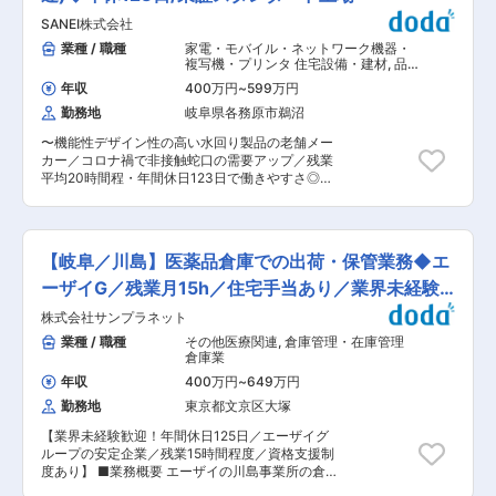
圏内、駐車場完備、生活環境の良さから社員人気
当範囲を広げていく前提です。 ■業務詳細 ご経
事務所へ委託しており、委託の場合は設計事務所
SANEI株式会社
◎ 変更の範囲：会社の定める業務
験・適性に応じ、以下の業務を段階的にお任せし
の指導及び管理や各種確認申請業務がメインとな
ます。 ・新製品／改良品の信頼性評価、試験実
業種 / 職種
家電・モバイル・ネットワーク機器・
ります。 ＜働き易い環境で長期就業◎＞ ・現場に
施、評価報告書作成 ・市場不具合品の再現確認、
複写機・プリンタ 住宅設備・建材
,
品
行くことは基本なく、経験に合わせて担当いただ
原因調査、是正・再発防止対応 ・営業・CS部門
質保証（機械） 品質保証（電気・電
くため年間16〜30案件ほどと無理のない業務量
年収
400万円
~
599万円
子・半導体）
と連携したBtoBクレーム対応（入社後すぐの対応
です。 ・お客様との打合せは2〜3回ほど（3〜4
勤務地
岐阜県各務原市鵜沼
はなし） ・品質基準（100項目以上）の運用・見
時間）となるため、設計に集中いただけます。※
直し、制定 ・市場品質データの集計・分析、資料
残業平均35h程 ・設計業務の工数は少なく、安定
〜機能性デザイン性の高い水回り製品の老舗メー
作成 ※まずは評価・調査など下流工程中心から担
した環境で長く働ける環境 ■高い設計力が強み◎
カー／コロナ禍で非接触蛇口の需要アップ／残業
当します。 ■組織構成 品質保証部は約20名で構
当社では、家族の希望を1mm単位で実現する柔軟
平均20時間程・年間休日123日で働きやすさ◎〜
成され、品質保証課・品質管理課・信頼性評価グ
な自由設計にこだわっています。『アイデア収
■業務内容 機能性とデザインに富んだ水回り製品
ループに分かれています。 配属先の品質保証課は
納』は独自の空間設計の特徴となっており、収納
メーカーである当社の品質保証として、以下の業
約6名、平均年齢は30代後半で、経験豊富なメン
スペースの効果的な配置や空間の高低を巧みに利
務に取り組んで頂きます。 ・品質保証業務：当社
バーが多く在籍しています。 ■やりがい 軽微な
用したスキップフロアやスキップ収納など家族の
のブランドにふさわしい商品としての品質特性、
事象から市場影響の大きい案件まで幅広く携わる
【岐阜／川島】医薬品倉庫での出荷・保管業務◆エ
希望を叶える、プラン力にお客様からも評価をい
高い商品性を保証する為、新製品の品質評価、製
ため、品質保証としての判断力や責任感を養えま
ただいています。 変更の範囲：会社の定める業務
造プロセスの管理・監視・ISO・JISなど規格遵守
ーザイG／残業月15h／住宅手当あり／業界未経験
す。 決められた検査だけでなく、品質基準の立案
体制の維持管理、お客様への品質サポートなど
や改善活動にも関われる点が大きな魅力です。 ■
歓迎◎
株式会社サンプラネット
SANEI商品の品質保証業務に携わっていただきま
キャリアパス 経験を積んだ後、主任、係長へステ
す。 ■配属先情報 品質保証部は品質管理課と品
業種 / 職種
その他医療関連
,
倉庫管理・在庫管理
ップアップする明確なキャリアパスがあります。
質保証課と信頼性評価Ｇで構成されており、品質
倉庫業
（事例：役職なし3年→主任4年→係長） 実力や
保証部全体で在籍している社員は２０名です。今
適性に応じて、品質部門の中核を担う存在として
年収
400万円
~
649万円
回はその中の品質保証課に所属いただきます。平
成長できます。 ■働き方 フレックスタイム制
勤務地
東京都文京区大塚
均年齢30代後半くらいの6名の方が在籍しており
（フルフレックス）で、8:30〜17:30勤務が中心
ます。 ■当社の魅力 全国の量販店に販売網を持
です。 残業は平均1時間／日程度。原則土日休み
【業界未経験歓迎！年間休日125日／エーザイグ
っている、水道器具のトップメーカーです。創業
で、出勤は年間数日程度です。 ■同社の魅力 国
ループの安定企業／残業15時間程度／資格支援制
から一貫して水栓メーカーとして培ってきた技術
内トップクラスの水栓メーカーとして、デザイン
度あり】 ■業務概要 エーザイの川島事業所の倉
力と小ロット多品種体制で、圧倒的な商品数を誇
性と技術力を両立した製品づくりを続けていま
庫にて、調剤薬や処方薬のもとになる原料や梱包