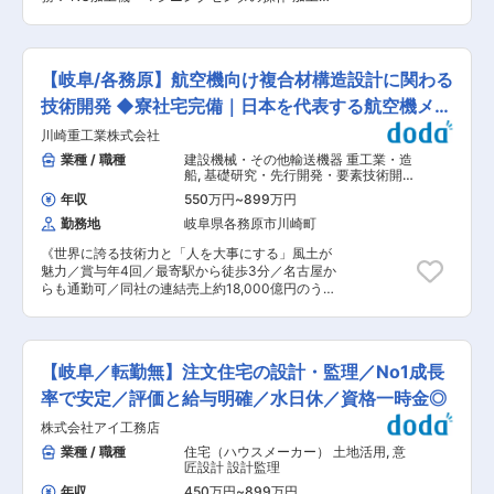
く評価されています。 ■配属先情報： ユーハウ
制度』を導入。産休・育休を利用し復帰する方も
の使用、クレーンの操作 刃物の取り替え、機械の
ス事業部 建築部 (戸建注文住宅) ■施工事例：
多く、安心して働ける就業環境を用意していま
点検 加工プログラムデータの作成 ■業務内容詳
https://www.daiyuu.com/works/ ■当社の特徴：
す。また、分からない所はスタッフが時間を割い
細： 当社では、主に航空機部品の製造を行ってい
・「岐阜県ワークライフバランス推進エクセレン
て教えてくれる風土もあります。 変更の範囲：会
ただきます。具体的には、NC加工機やマシニン
ト企業」、「岐阜県建設人材育成リーディング企
【岐阜/各務原】航空機向け複合材構造設計に関わる
社の定める業務
グセンタを操作して加工を行い、クレーンを使用
業ゴールドランク企業」に認定されています。育
して部品の移動や設置を行います。また、刃物の
技術開発 ◆寮社宅完備｜日本を代表する航空機メー
児・産休制度や研修制度、社内イベントも充実
取り替えや機械の点検も担当していただきます。
し、働きやすい環境です。 ・『お客様に寄り添っ
カー
川崎重工業株式会社
さらに、NC工作機の加工プログラムデータを作
た家づくり』に拘る熱量と同じくらい、社員の個
成することも重要な業務の一つです。未経験の方
業種 / 職種
建設機械・その他輸送機器 重工業・造
性や想いも大事にしています。 ■就業環境／風
には先輩社員が丁寧に指導し、スキルアップをサ
船
,
基礎研究・先行開発・要素技術開発
土： 【充実した教育制度の導入】 次世代のマネ
ポートします。 ■組織構成： 現在、13名のスタ
（機械） CAE解析（構造・応力・衝
ージャー等を育成する『ユーカレッジ』、プロの
年収
550万円
~
899万円
突・振動）
ッフが活躍中です。 ■キャリアパス： 初期研修
ビジネスパーソンとしての仕事・販売力を身につ
勤務地
岐阜県各務原市川崎町
→2.オペレータ業務習得 →3.プログラムデータ作
ける『営業力強化研修』等があります。 【健康経
成習得 →4.高度な機械操作技術の習得→5.チーム
営優良法人認定制度】 優良な健康経営が評価さ
《世界に誇る技術力と「人を大事にする」風土が
リーダーとしてのステップ ■働き方、就業環境：
れ、2023年に続き、2024年3月に経済産業省と
魅力／賞与年4回／最寄駅から徒歩3分／名古屋か
当社は年間休日118日（土日休み）を確保し、平
日本健康会議が共同で選定する『健康経営優良法
らも通勤可／同社の連結売上約18,000億円のうち
均有給取得日数は約15.4日です。仕事とプライベ
人2024』の中において、上位法人に与えられる
21.4%を占める航空宇宙事業》 ■仕事内容： 航空
ートのメリハリを大切にし、スタッフが働きやす
『中小規模法人部門ブライト500』に2年連続で
機（主に防衛省向け固定翼機・民間固定翼機、回
い環境を整えています。また、スタッフの平均勤
認定されました。 変更の範囲：会社の定める業務
転翼機）の複合材構造設計に新しい技術を適用
続年数は約19.7年であり、長く安心して働ける職
し、構造設計を進化させるための技術開発業務を
場です。退職金は1年以上勤務で支給されます。
【岐阜／転勤無】注文住宅の設計・監理／No1成長
ご担当頂きます。 〜具体的には〜 ・将来民間固
■仕事の魅力： 当社は創業77年の歴史を持つ安定
定翼機向けの、複合材フレーム構造の繊維配向の
率で安定／評価と給与明確／水日休／資格一時金◎
企業であり、航空機製造に携わることができま
最適化設計を実現するための技術開発 ・将来民間
す。航空機が飛ぶ様子を見上げることが好きな方
株式会社アイ工務店
固定翼機向けの、複合材構造部材（フレームや補
や、モノづくりが好きな方にとって大変やりがい
強パネル）の破壊のメカニズム評価及びそれに基
業種 / 職種
住宅（ハウスメーカー） 土地活用
,
意
のある仕事です。自分が製造に関わった航空機が
づく設計への反映 ・将来民間固定翼機向けの、脱
匠設計 設計監理
空を飛ぶというロマンを感じることができ、責任
炭素・軽量化を実現する複合材耐圧床構造を創出
と達成感を味わうことができます。また、働きや
年収
450万円
~
899万円