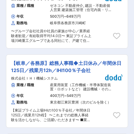
■当社について： 各務原市・美濃加茂市・可児
うな仕様が適切か」を判断・提案していただきま
業種 / 職種
ゼネコン 不動産仲介
,
建設・不動産個
市・尾張地区を中心に、不動産売買仲介業、現在
す。 ■働く魅力・やりがい ・幅広い業界から常
人営業 建築施工管理（住宅内装・リフ
は土地分譲をメインに営業展開をしております。
に新しい相談があり、毎回異なるテーマの自動化
ォーム・インテリア）
「まずやってみる！」をスローガンに地域密着営
年収
500万円
~
649万円
案件に挑戦できます！ ・自社で設計〜製作まで完
業を展開していき、地域の皆様に必要とされる
勤務地
岐阜県各務原市川崎町
結できるため、自分の提案が実際の装置として形
「LIXIL不動産ショップ」を目指し日々邁進してい
になるプロセスを間近で見られます。 ・営業未経
ます。今後は、不動産を中心に、リフォームや仲
〜グループ会社社員や社員の家族が中心／業界経
験からでも、技術のわかる営業として顧客・社内
介を広げていきたいと考えており、将来的にはよ
験者歓迎／有給取得平均14.0日〜 東証プライム上
双方から頼られる存在になれます。 ・年収600〜
り広い地域のお客様のニーズにお答えするため、
場川崎重工グループである同社にて、戸建て住宅
700万円想定、残業は月20時間程度と、収入と働
拠点も増やしていく予定です。
のリフォーム営業をお任せします。 ■業務概要：
きやすさのバランスも取りやすい環境です。 ■営
家庭用一般住宅のリフォーム及び寮・社宅等の修
業の役割・特徴： ・技術寄りの営業（SE営業に
繕工事をお任せします。 基本的には、社員もしく
近い役割） ・自動化装置・FAに関する知識を活
は社員からの紹介による、戸建てのリフォーム・
かした技術的な打合せが中心です。 ・設計・製作
【岐阜／各務原】総務人事職◆土日休み／年間休日
リノベーションが中心です。 ※一部、新築や戸建
部門と連携しながら業務を進めます。 ・既存社員
て住宅以外（低層住宅など）をお任せすることも
125日／残業月12h／IHI100％子会社
が担っている業務の一部を引き継ぎ、支えていた
あります ■営業の流れ： 川崎重工グループの社
だくポジションです。 ※客先訪問、出張あり ■当
株式会社ＩＨＩ機械システム
員もしくは社員のご家族・お知り合いの方をお客
社の魅力： FA機器.comは、国内最大級規模のFA
様として担当することが多いです。 ※一部、グル
業種 / 職種
産業用装置（工作機械・半導体製造装
機器専門通販サイトです。 余剰在庫など倉庫で眠
ープ外の一般のお客様もご担当いただきます グル
置・ロボットなど） 建設機械・その他
っているFA機器を買い取って、可能な限り再利用
ープ会社の看板・知人の方からのご紹介というこ
輸送機器
,
総務 人事（採用・教育）
することを目指しています。メイン事業である
年収
400万円
~
549万円
ともあり、お客様に安心頂き案件をお預かりする
「装置屋」の技術を生かした検査を実施すること
勤務地
東京都江東区豊洲（次のビルを除く）
ことも多いです。 テレアポや飛び込み営業等は一
で、安心／安価なリユース品を提供。在庫数は7
切ございません。 担当エリアはお客様によります
万点以上、未使用品や生産終了品も多数そろえて
【東証プライム上場IHIの100％子会社／年間休日
が、岐阜周辺を想定しており、遠方での案件はほ
おります。 ■当社について： 当社は、未来の産
125日／残業月12h程】 〜これまでの総務人事経
ぼありません。 ・お問い合わせのお客様に、住ま
業を支える産業機械メーカーです。企画からメン
験を活かしながら、ご活躍いただきます〜 ■業務
いのお悩みや要望をヒアリング ・現地調査を行
テナンスまで、装置のオーダーメイド製作を一気
内容 機械部品の品質を向上させる真空熱処理設備
い、ニーズに合ったリフォームプラン・見積を作
通貫でサポート。豊富な知見と実績で、自動化・
等の設計・製造・販売・メンテナンスを手がける
成 ・プラン内容をわかりやすくご提案し、ご契約
省力化に関するお客様の悩みを解決します。 変更