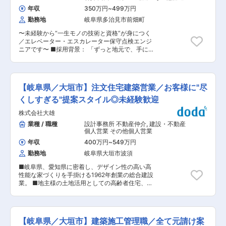
に、「この人なら安心して相談できる」と思って
器 その他サービスエンジニア
デバイスの性能と信頼性が向上し、より効率的な
年収
350万円
~
499万円
もらえるようになります。 そうして築いた信頼関
エネルギー管理が可能です。 ■当社について：
勤務地
岐阜県多治見市前畑町
係が、成果につながっていくのが、この仕事の大
豊田自動織機社から1940年に独立した当社は、
きな特徴です。 ★業務内容： 訪問先・・・空
トヨタグループの中でも3番目に歴史の長い企業
〜未経験から“一生モノの技術と資格”が身につく
地、農地、駐車場や住宅などの土地を所有する地
のため、親密な関係を築いておりますが、当社の
／エレベーター・エスカレーター保守点検エンジ
主様 地主様の悩み・・・相続問題、節税対策、建
売り上げ比率の約4割はトヨタグループ以外のお
ニアです〜 ■採用背景： 「ずっと地元で、手に
物を建てることによる安定的な収入の確保 ご提案
客様であり、ほぼすべての自動車メーカーに製品
職を。」 ビルやマンション、商業施設にある“当
内容・・・土地活用と建物の建て替えのご提案 会
を提供しています。 またステンレス鋼を中心とし
たり前に動いているエレベーター”。 その安全を
話することが得意であれば、これまでの経験等一
た、建築分野、「MIセンサ」や「マグファイン」
影から支えているのが、私たちの仕事です。 地元
切関係なくご活躍いただけます♪ 難しい提案や商
などオンリーワン商品で新産業領域へ挑戦を続け
のお客様に長く寄り添い、技術を積み上げながら
談は必ず上長が同席しますのでご安心ください。
【岐阜県／大垣市】注文住宅建築営業／お客様に"尽
る電磁品分野など、自動車分野以外への事業拡大
一生モノの専門職として成長したい方を募集しま
★求人の魅力： 自分の頑張りが給与にしっかり反
を積極的に実施しています。 変更の範囲：会社の
す。 ■ 職務内容： フィールドエンジニアとし
くしすぎる"提案スタイル◎未経験歓迎
映される分かりやすい評価制度となっておりま
定める業務
て、エレベーター・エスカレーターの保守点検・
す。 支店長や課長は案件を持たないため、全力で
株式会社大雄
修理業務を担当します。 ＜主な業務＞ ・月1回の
案件受注に向けてサポートします。 もちろん、イ
定期点検（マニュアル完備） ・正常動作の確認
業種 / 職種
設計事務所 不動産仲介
,
建設・不動産
ンセンティブは全額営業にはいります！ ◎充実の
・消耗部品の交換 ・不具合・故障発生時の対応
個人営業 その他個人営業
研修制度 入社後3か月間は、支店研修と全体研修
「事故を未然に防ぐ」ことが最大のミッションで
を平行して実施します。 営業の基礎となる挨拶か
年収
400万円
~
549万円
す。 黙々と点検だけでなく、利用者の安心をつく
ら、実際にお客様の元へ訪問する一連流れまで、
勤務地
岐阜県大垣市波須
る仕事です。 ■ 1日の働き方： ・1日あたり 約3
研修を通じて学ぶことが可能です。 ★働き方：
件の担当顧客を訪問 ・スケジュールは 自分で組
お客様都合により、土日どちらかに出勤をする場
■岐阜県、愛知県に密着し、デザイン性の高い高
み立て、担当のお客様とは 10年・20年のお付き
合があります。その場合、2~3H程度・土日出社
性能な家づくりを手掛ける1962年創業の総合建設
合いになることも有り、直接感謝される技術職で
含め月の残業平均は35時間程となります。また時
業。 ■地主様の土地活用としての高齢者住宅、集
す。 ■教育・成長環境【未経験前提】：： ・入
間外手当は1分単位で支給されます。 フレックス
合住宅、戸建賃貸、商業店舗の企画・設計・施
社後の流れ→マンツーマンOJT 指導員と一緒に現
制度（コアタイム11時30分〜15時30分）を導入
工・施設管理をしている会社。 ■仕事の内容：
場を回り、基礎から習得 三菱の研修機関での専門
しており、自分の都合に合わせて業務を調整でき
注文住宅を検討するお客様に寄り添い、理想の住
研修 資格取得 → 一人立ち ◇ 一人立ちまで平均3
ます！ 変更の範囲：会社の定める業務
まいづくりを実現する営業職です。まずは新しい
年 ◇ 資格取得まで 会社が全力サポート 元製造
【岐阜県／大垣市】建築施工管理職／全て元請け案
住まいでどんな暮らしを叶えたいのかを丁寧に伺