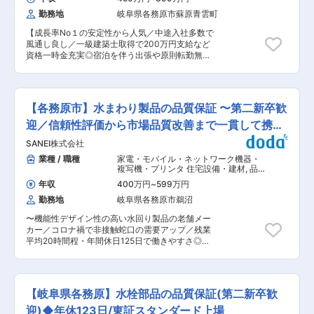
するための技術開発 ・将来防衛省向け固定翼機
すい環境が整っており、長期的なキャリアを築け
勤務地
岐阜県各務原市蘇原青雲町
の、低コスト製造に特化した翼胴結合様式を創出
る点も魅力の一つです。 ■当社の特徴： 当社は
するための技術開発 ■配属予定組織の役割： 構
岐阜県内に3つの工場と1つの研究所を持ち、様々
【成長率No１の安定性から人気／中途入社多数で
造技術に関する技術調査、研究開発を行う組織で
な大型設備を保有しています。特に航空宇宙産業
風通し良し／一級建築士取得で200万円支給など
「将来必要になるであろう構造技術を生み出す」
で培った木型、鋳造、機械加工技術を活かし、多
資格一時金充実◎宿泊を伴う出張や原則転勤無
役割を持ちます。 ■入社後のステップ： 複合材
種多様な製品を製作しています。超大型製品や自
し！／来年度から年休120日（水日休）設計は好
に関する知見経験のある先輩社員の指導の下、研
動連続加工に対応した複合旋盤、マシニングセン
きだけど業務負荷減らしたい方へ！】 自由設計の
究・設計・解析ツールの習熟などを経て成長いた
タなどの先進的な加工設備を備えています。ま
高品質注文住宅を実現で1cm単位で違う家を作る
だく予定です。 ■魅力/やりがい： ・特に売り上
た、CAD、CAM（3軸、5軸）CATシステム及び
ことが可能／創業15年で社員数3000名以上＆売
げ規模の大きい次世代機に、10年単位のプロジェ
【各務原市】水まわり製品の品質保証 〜第二新卒歓
各種シミュレーションソフトを使用して、精密な
上2000億円突破の売上成長率トップクラス ◎宿
クトで長期的に携わっていただくことができま
製品加工を実現しています。
泊を伴う出張や原則転勤無し！残業月35h程／来
迎／信頼性評価から市場品質改善まで一貫して携わ
す。プロジェクト状況によっては海外の技術者と
年度から年休120日 ◎評価制度が明確で成果に応
協業できる可能性もあり、よりスキル向上を目指
る〜
SANEI株式会社
じてしっかり年収UP！ (年収例） 35歳600万円
すことができる環境です。 ・航空機にとって避け
（入社5年目、2級建築士）／45歳900万円（入社
業種 / 職種
家電・モバイル・ネットワーク機器・
ることのできない軽量化要求を満たすため、複合
9年目、1級建築士） 資格取得一時金あり：入社後
複写機・プリンタ 住宅設備・建材
,
品
材の活躍の場は広がるばかり。民間・防衛省向け
に業務で必要な資格を取得した方には、祝い金を
質保証（機械） 品質保証（電気・電
含め様々な航空機向けの構造技術の最先端に触れ
年収
400万円
~
599万円
子・半導体）
支給（一級建築士200万円、宅地建物取引士50万
ることができ、航空機性能の向上に貢献できま
勤務地
岐阜県各務原市鵜沼
円 など） ◎成長率の高さという安定性で、同業か
す。新しい飛行機が実現するためにはこの仕事が
らの転職者にも選んでいただいております！ 理想
不可欠です。 ・将来民間固定翼機の場合、自身や
〜機能性デザイン性の高い水回り製品の老舗メー
の家づくりにおけるベストパートナーを目指す当
周囲の方が実際に搭乗する可能性があり、より自
カー／コロナ禍で非接触蛇口の需要アップ／残業
社で、設計職をお任せします。 注文住宅の設計・
身の仕事の成果を身近に感じることができます。
平均20時間程・年間休日125日で働きやすさ◎〜
監理業務をお任せします。詳細設計は外注してい
・将来防衛省向け固定翼機の場合、国防の一役を
■業務内容 水栓金具を中心とした水まわり製品に
るため、営業がプランフィックスした後の基本設
担うことができ、社会貢献を身近に感じることが
関する品質保証業務をお任せします。 信頼性評価
計と設計監理がメインとなります。 ■職務内容：
できます。 ■住まい関連（規定有）： 築浅で綺
などの上流工程から、市場で発生した不具合の調
契約後のお客様と、営業が作成したプラン図を基
麗な単身寮＆社宅完備・引越費用補助等、住まい
査・改善まで、製品の品質を維持・向上させる役
に打ち合わせ・設計を頂きます。 その後、
【岐阜県各務原】水栓部品の品質保証(第二新卒歓
関連の制度が充実しています！UIターンの方も歓
割を担っていただきます。 業務領域は幅広いです
JwCADで基本設計に落とし込みます。詳細図面
迎！ 寮社宅ともに家賃3万円前後、工場から徒歩
が、入社後はご経験や志向を踏まえ、段階的に担
迎)◆年休123日/東証スタンダード上場
の作成、パース作成などは現在は内製または設計