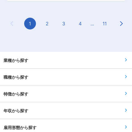
っています。長年培ってきた技術力で創業60年以
す。 生活インフラを支える企業として安定性が高
用の資材、出来上がった錠剤の受け入れや保管・
上が経つ現在でも非常に安定した経営を行ってお
く、品質を重視する企業文化が根付いています。
出荷業務などをお任せします。具体的には下記と
ります。また、企業としての社会的責任を果たし
若手からベテランまで意見を発信しやすく、改善
なります。 ＜具体的な業務＞ ・薬の受け入れや
ながら自然との共生、環境保護活動を推進し、地
提案が歓迎される風通しの良い社風の中で、腰を
保管・出荷業務、梱包資材の開梱作業 ・産業用ロ
球の未来を見据えた企業活動を展開して質の高い
据えて成長できる環境です。 変更の範囲：会社の
ボットの操作、クレーン操作など ・搬送機器のメ
1
2
3
4
...
11
モノを届けることで、安心安全を守ることはもち
定める業務
Previous Page
Next
ンテナンス・更新 等 ◆業務の割合 出荷や運搬
ろん、水まわりを通して人々の暮らしをより豊か
作業が中心となります。 納品に当たっての事務作
にし、快適な生活を生み出していきます。 ■社風
業や、梱包作業も発生します。 ◆職場環境 薬を
20代から50代の幅広い年代が在籍しており、各
扱う倉庫なので、衛生面は厳密に管理されていま
事業所とも活気溢れる職場環境です。中小企業だ
す。気持ちの良い環境で働いていただけます。 ■
からこそ、比較的社員の意見や提案も取り入れら
キャリアパス ご本人の頑張りや実績を重視し評価
れ、皆が責任とやりがいをもって仕事ができま
する仕組みが整っています。事例としてはご入社
す。何事にもチャレンジし、社会人としての成功
後3年で管理職に昇格した方もいるため、自分自
業種から探す
と失敗を繰り返し、その経験を次に成長していけ
身の頑張りが評価に反映される環境です。 ■組織
る会社です。 変更の範囲：会社の定める業務
構成：30名程度が在籍しており、2グループに分
かれて活動しています。新卒社員から50代の社員
職種から探す
まで、幅広い年代の方が活躍しています。 医療業
界未経験の方でも、ベテラン社員からの指導を受
けられる環境でキャッチアップできる環境です。
実際に食品・化粧品業界での経験者にご活躍いた
特徴から探す
だいています！ ■会社・求人の魅力 ・当社は
2002年にエーザイを支える5つの会社が合併して
誕生しました。前身である５つの会社は、60年近
年収から探す
くも前からエーザイと共に企業活動を行ってまい
りました。前身5社の想いを受け継ぎ、医療・健
康・環境分野における多様なサービスの提供が当
社の中核事業となっています。 ・多様なサービス
雇用形態から探す
を遂行できる柔軟な適応力が強みです。この強み