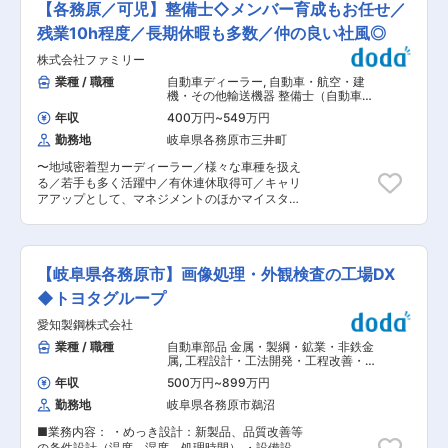
い方が多いです）、福利厚生も充実しておりま
【各務原／可児】整備士◇メンバー育成もお任せ／
感・信頼・実績を備えつつ、柔軟性ある組織の利
の部品は使用されております。そんな当社にて、
す。 変更の範囲：会社の定める業務
点を生かして、革新的な製品開発に果敢にチャレ
工場設備保全担当を増員採用をいたします。 ■業
残業10h程度／長期休暇も多数／仲の良い社風◎
ンジしています！ 変更の範囲：会社の定める業務
務内容： 当社工場内の製造設備の保全業務全般を
株式会社ファミリー
担当いただきます。 機械メンテナンス（主軸の振
れ測定、ボールネジの潤滑確認、オイルマチック
業種 / 職種
自動車ディーラー
,
自動車・航空・建
の清掃等）及び修理を主体とし、電気系は簡単な
機・その他輸送機器 整備士（自動車・
点検のみを行います。 トラブル対応（修理）にお
建機・航空機など）
年収
400万円
~
549万円
ける、メカニカル的な部品交換（修理）をご担当
勤務地
岐阜県各務原市三井町
頂きます。社内対応を超える重大な故障について
は装置メーカーに対応依頼し、その際のメーカー
〜地域密着型カーディーラー／様々な車種を扱え
との応対・調整を行って頂きます。 ※夜間の勤務
る／若手も多く活躍中／有休連休取得可／キャリ
はほとんどありません。なお休日出勤も頻度とし
アアップとして、マネジメントのほかマイスター
ては少なく年数回程度です。 ▽主な機械 ： ・3
（技術者）の道も〜 ■募集背景： 実績好調で店
軸機・大型5軸機：SNK RBシリーズ、MAKINO
舗を拡大していきたいと考えております。その中
MAGシリーズ ・制御装置：FANUC、MELDAS、
で、若手の採用は好調ですが、若手の教育を担う
ハイデンハイン、シーメンス ■ミッション： 当
整備士の数が足りない状態のため、今回の募集に
社で展開する各工場の製造設備などの保全業務に
【岐阜県各務原市】画像処理・外観検査の工場DX
至りました。 ご入社いただきましたら、資格取得
従事頂きます。不具合発生予知保全や不具合が発
（3級・2級整備士資格、自動車検査員資格など）
◆トヨタグループ
生した際の修理対応や関係会社への修理発注、設
の費用は全額負担しますし、スキルアップや育成
備更新時の稼働確認など、製造設備が支障なく稼
愛知製鋼株式会社
に特化した施設「テクニカルセンター」を建設予
働できるように尽力頂きます。 また当社として修
定で、充実した研修を受けられる環境をご用意す
業種 / 職種
自動車部品 金属・製綱・鉱業・非鉄金
繕コストの削減を図っております。社内のコスト
る予定です。 ■業務内容 自動車整備に伴う、下
属
,
工程設計・工法開発・工程改善・
を意識した修繕活動をした経験や、コスト管理の
記のような幅広い業務をご担当いただきます。 メ
IE（機械・金属加工） 設備立ち上げ・
経験をお持ちの方も歓迎いたします。 ■組織構
年収
500万円
~
899万円
設計（機械設計）
ーカー問わず整備車両が入庫してくるので、様々
成： 4名担当者がおります(本社2名、可児工場1
勤務地
岐阜県各務原市鵜沼
なメーカーの知識やスキルが身に付けたい方是非
名、鳥取工場1名) ■当社の魅力： 当社は同時5軸
チャレンジください。※スキルに合わせてお任せ
マシニングセンタをはじめとした複雑な形状や大
■業務内容： ・めっき設計：新製品、品質改善等
していきます。 ・車検に伴う整備 ・一般整備
物部品加工など幅広いニーズに対応できる充実な
の条件設計（温度、湿度、処理時間） ・設備設