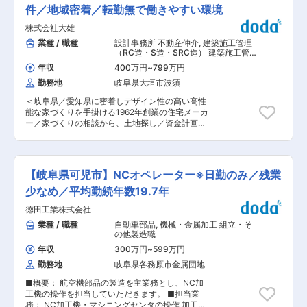
業、元サービス業、元美容師など 異業種出身者が
い、背景や想いを深く理解した上で最適なプラン
件／地域密着／転勤無で働きやすい環境
多数活躍中です。 ＼＼ 当社の魅力！ ／／ (1)
へとつなげていきます。 一般的には難しいとされ
安定した実績： 当社には自分が据え付けたエレベ
株式会社大雄
るご要望に対しても、社内の設計・施工チームと
ーターと共に30年間歩んできた社員も在籍してお
協力しながら「どうすれば応えられるか」を真剣
業種 / 職種
設計事務所 不動産仲介
,
建築施工管理
り、誇りと喜びを持って働いています。大手の三
に考え、実現に向けて尽力します。住宅とい
（RC造・S造・SRC造） 建築施工管理
菱電機ビルテクノサービス株式会社の関連会社で
う“モノ”を売るのではなく、お客様の人生をより
（木造）
もあり、生涯現役で安心して働ける会社です。社
年収
400万円
~
799万円
豊かにする体験を提供することが、この仕事の大
内で研修制度を設けており教育に力を入れている
勤務地
岐阜県大垣市波須
きなやりがいです。他社メーカーであれば尻込み
為、他にはいないエンジニアとしてお客様から高
するような難題や要望でも、実現できるかを真剣
く評価を頂き信頼獲得に繋がっております。 日本
＜岐阜県／愛知県に密着しデザイン性の高い高性
に考え、顧客の期待を超えてカタチにします。 ■
一の技術者集団を目指し、技術を全員で磨き続け
能な家づくりを手掛ける1962年創業の住宅メーカ
当社の特徴： ◎「岐阜県ワークライフバランス推
ております。 (2)事業拡大： 三菱電機製昇降機の
ー／家づくりの相談から、土地探し／資金計画／
進エクセレント企業」、「岐阜県建設人材育成リ
据付事業・保守（メンテナンス）事業・改修工事
新築／建替／アフターサービス／リフォーム・リ
ーディング企業ゴールドランク企業」に認定され
業の３部門にて構成しておりましたが、販売事業
ノベーション、売却までワンストップでサポート
ています。育児・産休制度や研修制度、社内イベ
にも参入した事で、エレベーターの販売から終焉
＞ ■仕事の内容： 注文住宅における施工管理業
ントも充実し、働きやすい環境です。 ◎『お客様
までの昇降機の一気通貫事業を行う会社と成長し
務（工程・原価管理）を担当していただきます。
に寄り添った家づくり』に拘る熱量と同じくら
【岐阜県可児市】NCオペレーター※日勤のみ／残業
ております。 変更の範囲：会社の定める業務
■業務内容： ・注文住宅の施工管理（工程管理、
い、社員の個性や想いも大事にしています。 ■就
原価管理） ・発注者や協力会社との打ち合わせ・
少なめ／平均勤続年数19.7年
業環境／風土： 【充実した教育制度の導入】 次
調整 ・工事進捗の確認および現場巡回 ・品質、
世代のマネージャー等を育成する『ユーカレッ
徳田工業株式会社
安全、原価、工程の各管理業務 ■働き方や社風・
ジ』、プロのビジネスパーソンとしての仕事・販
風土〜お客様も社員も大切にしたい。仕事と家庭
業種 / 職種
自動車部品
,
機械・金属加工 組立・そ
売力を身につける『営業力強化研修』等がありま
の両立を支援： お客様に寄り添った家づくりと同
の他製造職
す。 【健康経営優良法人認定制度】 優良な健康
じように、社員一人ひとりの想いや個性も大切に
経営が評価され、2023年に続き、2024年3月に
年収
300万円
~
599万円
しています。育児・産休制度、研修制度、社内イ
経済産業省と日本健康会議が共同で選定する『健
勤務地
岐阜県各務原市金属団地
ベントも充実し、安心して長く働ける環境が整っ
康経営優良法人2024』の中において、上位法人
ています。岐阜県から「ワーク・ライフ・バラン
に与えられる『中小規模法人部門ブライト500』
■概要： 航空機部品の製造を主業務とし、NC加
ス推進エクセレント企業」や「ぎふ建設人材育成
に2年連続で認定されました。 【社風・環境】 子
工機の操作を担当していただきます。 ■担当業
リーディング企業（ゴールド認定）」としても高
供の行事に休みを取得する事ができる『育児休暇
務： NC加工機・マシニングセンタの操作 加工機