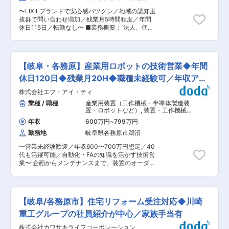
として、従業員の大半が技術者という「技術頭脳
務を担当 店舗で様々なメニュー調理を身に着ける
集団」です。川崎重工業の100％出資子会社であ
〜LIXILブランドで安心感バツグン／地域の認知度
ため、料理人として技術的なスキルUPもかな
るため、福利厚生なども充実しており、働きやす
抜群で問い合わせ増加／残業月5時間程度／年間
う！ ▼副店長 発注やシフト管理など店舗運営に
い環境です。 ・各部門ごとに部門に精通したスタ
休日115日／転勤なし〜 ■業務概要： 法人、個人
必要なスキルを取得。現場でのOJT教育中心のた
ッフが在籍している為、その分野に特化したスペ
のお客様向けに不動産の売買仲介営業やリフォー
め、一人一人の得意不得意に応じて育成サポート
シャリストを目指し、スキルアップして頂けま
ム提案営業をお任せします。 不動産の世界３大ネ
を行っています！ ▼店長※3〜4年目安にしっかり
す。 変更の範囲：会社の定める業務
ットワークの一つであるERAと総合住生活企業で
スキルを付けた上で店長を目指していきます。責
あるLIXILグループブランドをもつ当社の「LIXIL
任者として店舗運営・管理を担当いただきます。
【岐阜・各務原】産業用ロボットの技術営業◆年間
不動産ショップ」にて、不動産総合営業としてご
※店長以降のキャリアはエリアMGR、管理部門、
活躍いただきます。 ■業務詳細： ・土地や物件
休日120日◆残業月20H◆職種未経験可／年収アッ
FC店のオーナーとして独立など様々なキャリアが
の仕入れ ・来店したお客様の対応 ・不動産に関
ございます。 ※店長時の平均年収は792万円（一
プへ
株式会社エフ・アイ・ティ
する手続き全般 案件獲得のための飛込みは一切な
般社員平均：454万円） ＜独立支援制度あり★＞
く、メールでのお問い合わせや直接のご来店、紹
業種 / 職種
産業用装置（工作機械・半導体製造装
フランチャイズ店舗オーナーとして「経営者」に
介がほとんどです。 お客様の層としては、購入さ
置・ロボットなど）
,
装置・工作機械・
なることも！すでに200名以上の社員が「経営
れる方が20〜30代、売却される方はご年配の方
産業機械営業（国内） 工作機械・産業
者」として活躍中！ ■王将の「画期的な」働き
年収
600万円
~
799万円
機械・ロボット
が多いです。 ■今後の展望： 新築案件だけでな
方： ・残業月20H程度 ・有給取得日数は平均8.3
勤務地
岐阜県各務原市鵜沼
く、リフォームや高齢化社会の課題である空き家
日！連休取りやすく、年に何回も旅行に行ってい
の土地にも着目し土地運用に向けて着手していま
る店長などもいます。 ・従業員数は店舗平均16名
〜営業未経験歓迎／年収600〜700万円想定／40
す！ ■入社後の流れ： 代表が直接教育致しま
で学べる＆無理なく働ける環境！「平均勤続年数
代も活躍可能／自動化・FAの知識を活かす技術営
す。入社後すぐに結果を出せと焦らせることは決
は11.3年」で「離職率1桁」の安定就業が叶う環境
業〜 企画からメンテナンスまで、装置のオーダー
して致しません。案件を一緒に進めながら、しっ
です◎ ■王将の「独自の研修制度」でスキルアッ
メイド製作を一気通貫でサポートする企業〜 ■主
かり知識を身に着けていけるよう教えていきま
プ！ ●王将調理道場：調理技術や知識向上の研修
な業務内容： 産業用ロボットの技術営業として下
す。不動産という大きい買い物に自信をもって携
です。調理師免許取得の補助もあり、学びながら
記業務をお任せします。 ・顧客要望のヒアリング
われるよう、広くスキルを身に着けられる環境で
資格・スキルを身につけられます。 ●王将アカデ
および提案 ・仕様打合せ ・見積作成・簡単な構
す。 ■組織構成： 営業部門 (代表、営業2名、事
【岐阜/各務原市】住宅リフォーム受注対応◆川崎
ミー：店舗・人材マネジメントの研修です。店舗
想 ・社内の設計・製作部門との調整 ・製作スケ
務1名) から構成されています。営業のうち、1名
運営や人材マネジメントについて学べるプログラ
ジュールの把握、調整 ・受注拡大のための営業活
重工グループの社員紹介が中心／家族手当有
は昨年の未経験入社です。 年齢層は20代前半〜
ムです。 変更の範囲：会社の定める業務
動 ・納入後アフターフォロー ※装置や技術に関す
50代で、皆落ち着いた雰囲気の中働いています。
株式会社カワサキライフコーポレーション
る知識をもとに、「実現可能かどうか」「どのよ