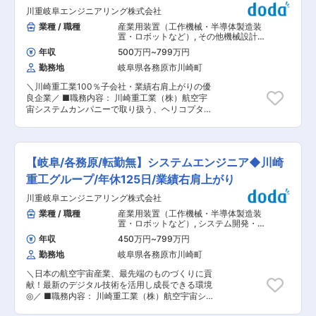
での施工管理全般を担当します。建築現場では、
川重岐阜エンジニアリング株式会社
職方や関連メーカーと連携しお客様の想いがつま
ったマイホームを施工していきます。 「お客様に
業種 / 職種
産業用装置（工作機械・半導体製造装
よろこばれる家づくり」のため、お客様に応じた
置・ロボットなど）
,
その他機械設計
空間提案が強みの同社の住宅はお客様に応じ
建機・その他輸送機器
年収
500万円
~
799万円
様々。しっかりと経験を積んでいただける環境で
勤務地
岐阜県各務原市川崎町
す。 現状工期は4ヶ月前後、年間約25～30棟の
工事をお任せ致します。 未経験の方・経験が浅い
＼川崎重工業100％子会社・業績右肩上がりの優
方は、まずは先輩社員との同行からスタートいた
良企業／ ■職務内容： 川崎重工業（株）航空宇
だきますので、ご安心ください。 【会社概要】
宙システムカンパニーで取り扱う、ヘリコプタの
◆転勤無/成長率No.1ハウスメーカー/高品質の家
回転翼及び回転翼制御装置の設計業務を担当して
づくり/資格祝金最大200万円 ～頑張りが評価・
いただきます。 ・機体製造時に生じた不具合への
給与反映される環境／1棟完工あたりのインセン
対応（使用可否判断、修理方法設定、現場支援な
ティブあり／追い風◎売上成長率No.1のハウスメ
ど) ・機体運用時に生じた不具合への対応（原
ーカー～ ■はたらく環境： 2010年に設立され、
【岐阜/各務原/転勤無】システムエンジニア◆川崎
因究明、使用可否判断、対策/修理方法設定、顧客
事業発展を続けてきた当社。社員1人1人が会社を
支援など) ・構成品の設計改善（不具合対策な
重工グループ/年休125日/業績右肩上がり
つくっていくという気概の元働いています。積極
ど）、整備マニュアル改訂 ■ポジションの特徴：
的なチャレンジも推奨しており、1人1人が意見を
川重岐阜エンジニアリング株式会社
・ヘリコプタの基幹構成品である回転翼及び回転
言いやすい社風です。また、「家族の支え、理解
翼制御装置の設計/解析/試験に関わることができ
業種 / 職種
産業用装置（工作機械・半導体製造装
があってこそ、楽しく仕事ができる」という社長
ます。 ・仕事で関わるヘリコプタは国防、犯罪抑
置・ロボットなど）
,
システム開発・運
の考えもあり、自分の仕事や、どんな方々と働い
止、人命救助、被災地支援、南極観測など公共性
用（アプリ担当） IT戦略・システム企
ているのかということを理解してもらう、日ごろ
年収
450万円
~
799万円
画担当
の高い用途に利用されている。その様子がメディ
の支えに感謝する意味も込めて季節に合わせて、
勤務地
岐阜県各務原市川崎町
アに取り上げられることもあり、自分の仕事が社
パートナー企業、家族も参加できる社内イベント
会に役立っていることを感じることができます。
を実施しています。春には野球大会、バーベキュ
＼日本の航空宇宙産業、最先端のものづくりに貢
■働きやすい環境： ◎プライベートも充実できる
ー、夏には家族キャンプ、社員旅行と盛り沢山の
献！最新のデジタル技術を活用し成長できる環境
（下記全社平均） ・月平均残業時間19.9時間 ・
イベントで社員全員が楽しんでます。 また、勤務
◎／ ■職務内容： 川崎重工業（株）航空宇宙シス
平均勤続年数20.2年 ・年間休日125日 ・有給取得
管理システムの導入など、はたらき方改革にも注
テムカンパニーにおける、技術部門向け基幹シス
平均17.5日(記念日休暇、リフレッシュ休暇制度も