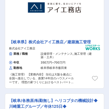
【岐阜県】株式会社アイ工務店／建築施工管理
株式会社アイ工務店
業種 / 職種
設備管理・メンテナンス
,
施工管理（建
築・土木）
年収
350万円
~
700万円
勤務地
岐阜県岐阜市薮田東
《施工管理》 【業務内容】 当社は大阪を拠点に
全国へ進出している、創業14年目のハウスメーカ
ーです。 理想の家づくりにおけるベストパートナ
ーを目指す当社で、施工管理職をお任せします。
設立以来、増収・増益を続け、全国No.1の売上成
長性を推移する同社。社員数は1,500名、売り上
げは1,000億円目前。同社と共に成長頂ける人財
【岐阜/各務原/転勤無し】ヘリコプタの機械設計◆
を募集いたします。 【具体的には】 契約内容や
設計図面を確認しながら、着工からお引き渡しま
川崎重工グループ／年休125日◆