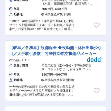
す。 生徒が来られる13:30-18:00までは事務仕事
ト及び育成 ■働きやすさ ・四半期決算があるた
（木造） 建築施工管理（住宅内装・リ
を行うことが可能となっております。 ■入社後の
め、3か月に1回ペースで繁忙期がございます。ま
フォーム・インテリア）
流れ： 入社後、本社で明青ゼミナールのカリキュ
年収
500万円
~
649万円
た給与担当は年末調整の時期にも忙しくなりま
ラムや指導・運営方法について学んでいただきま
勤務地
岐阜県各務原市川崎町
す。出社して対応することが多いですが、業務設
す。半年〜1年間、現場社員の方のもとにつき、
計を立てて自宅でできる業務はリモートワークで
一緒に教室運営を進めていただく形になります。
〜30代・40代活躍中！有給取得平均14日／東証
対応することも可能です。 ・土日祝休み×年休
その後、教室長補佐として授業研修や入塾説明会
プライム上場川崎重工グループ／転勤無／元請け
120日以上でプライベート充実♪ ・全社員にニュ
研修を受けながら実際の業務を学んでいただき、
案件／残業平均30ｈ程〜 親会社である川崎重工
ーノーマルを推奨！技術者でもフレックス勤務や
教室長として校舎の運営をお任せします。 ※上記
業の社宅や、一般住宅の建築施工管理をお任せし
在宅勤務も組み合わせた最適な働き方を選択でき
のように入社後すぐに1人で教室運営を行うとい
ます！ ■職務内容： 主に一般住宅のリフォー
る制度を整えています。 ・社員食堂を完備してお
うことはございません ■組進学実績： 高校・大
ム・寮・社宅等の修繕工事および新築分譲住宅等
り、毎日できたての食事を利用可能です。 日替わ
学の進学実績として「岡崎高校」「一宮高校」
の工事管理・工程管理・施工図作成・パース作
りで「定食・丼もの・麺類」などのメニューがあ
【岐阜／各務原】設備保全 ◆夜勤無・休日出勤少な
「南山大学」「立命館大学」といった学校への進
成・原価管理・法定点検対応・トラブル時の対応
り、定食はおかずを2品、その他メニューでも1品
学実績があります。
等一連の業務をご担当いただきます。 ・使用
目／大手取引多数！将来性◎航空機部品メーカー
選べるスタイルです。 ※価格はすべて350円で統
CAD：jw-CAD ・使用ソフト：ARCHITREND
一／季節限定メニューあり ■会社の魅力・特徴
株式会社ＩＡＣ
Modelio ■働き方： ・年休125日（土日祝） ・有
「医療を通じて社会に貢献する」という企業理念
給平均取得14日ほど：有給休暇が取得しやすい環
業種 / 職種
産業用装置（工作機械・半導体製造装
のもと、世界160以上の国・地域の医療に貢献す
境です！ ・休日出勤：月に2~3回ほど交代勤務と
置・ロボットなど）
,
設備保全 プラン
る「テルモ（株）」のグループ会社として、医療
なります※平日に振休取得 ・夜勤基本的になし：
ト機器・設備
機器の開発・販売を担っている医療機器メーカー
年収
350万円
~
499万円
夜勤を前提としない工事計画を立てております！
です。 ◎患者さんの負担を軽減する低侵襲医療の
勤務地
岐阜県各務原市金属団地
※官公庁案件で数年に1回あるかないかレベルです
ニーズが高まっております！その中で、主要製品
★雇用形態★ 入社時は契約社員としての採用で
のカテーテルは、がん・急性心筋梗塞の治療にお
〜今後の業界の成長性◎の航空機業界の部品製造
すが、過去実績では95%以上正社員登用！ ■社
いて、国内のみならず、米国、欧州、アジアなど
を行うメーカー／大手取引実績有／年間休日114
風： ・配属先部門は中途入社者も多く在籍してお
世界中の先進医療の現場で使用されています。
日(土日休み)／若手が活躍できる環境整備中／年
り、長く活躍されています ・過度な残業もなく、
◎「C.C.D.」（「Change（自ら変わる）」
齢問わずキャリアアップできる環境◎〜 ■募集背
川崎重工グループとしての安定した経営基盤の
「Challenge（新しく挑戦する）」
景： 航空機加工部品や組立品を製造する当社。充
中、腰を据えた長期就業が期待できる環境です ・
「Different（違いを創る）」）を推進！世界で存
実した社内保有設備と経験で世界旅客機メーカー
川崎重工業100％出資で社風も穏やか（人柄の良
在感を発揮するテルモグループならではの安定
のボーイング社含め大手航空会社の航空機に当社