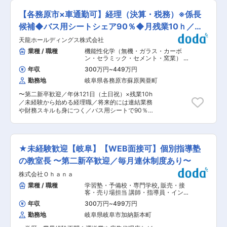
国内トップシェアである当社の総務人事職で、下
までフォロー ・契約後は、工事手配・工事の立ち
の範囲：会社の定める業務
記の業務をローテーションして学んでいただきま
合いが一部発生します ■働き方： ・年休125日
【各務原市×車通勤可】経理（決算・税務）※係長
す。 ■業務詳細 ＜人事＞ ・新卒・中途採用業務
（土日祝）※業務上、土曜日に出るケースもあり
・入退社の管理 ・労務管理 ・勤怠管理 ・給与計
候補◆バス用シートシェア90％◆月残業10ｈ／土
ますが、その際は振替休日を取得いただきます ・
算 ・社会保険の各種申請手続き ・福利厚生制度
残業時間：30時間程度 ・有給平均取得14日ほ
日祝休
天龍ホールディングス株式会社
の運用 ・就業規則・社内規定の管理、変更 ・健
ど：有給休暇が取得しやすい環境です！ ■カワサ
康管理 ・教育研修の企画・運営 ・人事評
業種 / 職種
機能性化学（無機・ガラス・カーボ
キライフコーポレーションとは？ ・川崎重工の子
ン・セラミック・セメント・窯業） 機
会社として、川崎重工の寮社宅管理・保険代理業
＜総務＞ ・社宅の手配・管理 ・保険（火災保
能性化学（有機・高分子）
,
経理（財務
を担当する形で設立されております ・全社的に中
年収
300万円
~
449万円
会計）
険・自動車保険など） の管理 ・社用車の管理、
途入社者比率が多く、社風も穏やか（人柄の良い
勤務地
岐阜県各務原市蘇原興亜町
レンタカー手配 ・固定資産管理 ・施設管理 ・旅
方が多い）です ・川崎重工業100％出資の子会社
費・経費精算 ・社内イベントの企画・運営
で、安定した経営基盤の中、腰を据えた長期就業
〜第二新卒歓迎／年休121日（土日祝）×残業10h
が期待できる環境です 変更の範囲：会社の定める
／未経験から始める経理職／将来的には連結業務
＜庶務＞ ・電話対応 ・来客対応 ・物品管
業務
や財務スキルも身につく／バス用シートで90％の
理 ■組織構
シェア率を誇る！／社会インフラのため景気に左
成： 総務人事部には8名在籍しております。う
右されにくい◎〜 ■職務内容： 当社は天龍グルー
ち、一緒に働く各務原の事業所には下記６名が在
プの持株会社として、グループ会社の管理を行っ
籍しております。 部長1名（40代男性）、スタッ
ています。今回のポジションでは、経理として会
フ5名（男性2名：30代・50代、女性3名：20
★未経験歓迎【岐阜】【WEB面接可】個別指導塾
社のお金の流れを支える仕事をお任せします。と
代・30代・40代） 社内の雰囲気は面倒見のいい
はいえ、いきなり難しいことはお願いしません。
の教室長 〜第二新卒歓迎／毎月連休制度あり〜
先輩が多く温かく、相談しやすい環境です。 ■キ
まずはできることからスタートし、少しずつ仕事
ャリアパス： 総務人事としてのキャリアパスは、
株式会社Ｏｈａｎａ
の幅を広げていきましょう。 ▼入社後、まずお任
メンバー→課長代理→課長→部長と続いていきま
せする業務（基礎） ・仕訳入力（会計ソフトへの
業種 / 職種
学習塾・予備校・専門学校
,
販売・接
す。 早ければ、30代前半で課長代理、30代後半
データ入力） ・請求書・領収書のチェックや整理
客・売り場担当 講師・指導員・インス
で課長を目指すことができる環境です。 ■魅力：
・支払データ作成、入金確認のサポート ・データ
トラクター
株式会社IHI（旧：石川島播磨工業）100%出資の
年収
300万円
~
499万円
入力やファイリング ・電話対応や社内書類作成な
安定性（グループ内で高収益の主要企業に位置づ
勤務地
岐阜県岐阜市加納新本町
どの庶務業務 ※先輩が近くにいるため、未経験で
けられています。）世界8カ国で特許取得の高い
も安心してスタートできます。 ▼慣れてきたらお