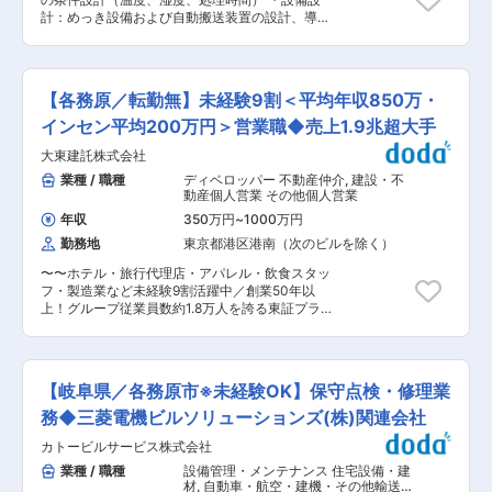
（点検、オイル交換など） ・重整備 ・若手の育
設備を保有しております。航空機部品の加工は高
計：めっき設備および自動搬送装置の設計、導入
成・マネジメント ■求人の魅力 ・本人の希望や
精度かつ高効率な切削加工技術が求められる業界
・審査／承認：顧客や社内審査におけるデータの
適性に合わせたキャリアパスを用意しています。
の中で当社はいち早く5軸マシニングセンタを導
まとめ、報告 ・マネジメント：上記を推進するプ
└マネジメントコース：チームや部署をまとめる
入し、業界の中でもトップクラス水準の切削加工
ロジェクトリード ■業務のテーマ： 上記業務に
管理職コース └マイスターコース：スキルを突き
技術を確立いたしました。 変更の範囲：会社の定
あたり、以下の中からテーマを持っていただきま
詰め、後進へ伝えていく専門職コース ・残業は
【各務原／転勤無】未経験9割＜平均年収850万・
める業務
す。 （1）新しい製品を立ち上げる：顧客と擦り
10ｈ程度です。車1〜2台につき3〜4人で担当し
合わせ→どのように作っていくのかを考えていく
インセン平均200万円＞営業職◆売上1.9兆超大手
ていることに加え、時間予約制で飛び込み作業が
（期間は1年半〜2年ぐらい） （2）既存の立ち上
あまり発生しないこと、十分な人数を揃えること
大東建託株式会社
がっている製品の品質改善 （3）各品種で無駄を
で、整備士の負担を減らしています。 ・社員自身
削減していく ※（2）（3）は区切りをつけて対応
業種 / 職種
ディベロッパー 不動産仲介
,
建設・不
の目標設定とその結果が評価に反映されるという
していきます。 ■業務の魅力／やりがい： ・お
動産個人営業 その他個人営業
評価制度を導入しているので、明朗かつ納得度の
客様が求める高難度の仕様に応えるため、当社な
高い内容となっています。 ・自分の車の整備も、
年収
350万円
~
1000万円
らではの高い精密加工により、品質を維持するこ
安全に乗る上で必要な整備（車検、オイル交換な
勤務地
東京都港区港南（次のビルを除く）
とができています。今後も複雑化する仕様を満足
ど）であれば営業時間内に実施可能です。 ・新
するため一から我々が考え、設計した「技術」を
車・中古車はもちろん国産車・輸入車など、社員
〜〜ホテル・旅行代理店・アパレル・飲食スタッ
生産ラインに反映できます。 ・図面上の構想を自
価格で購入できます。（オークションで仕入れが
フ・製造業など未経験9割活躍中／創業50年以
らの手で生産ラインとして立ち上げ、量産という
できます） ■社風 20代社員が多く、社員同士の
上！グループ従業員数約1.8万人を誇る東証プライ
成果に繋げていく技術者としての達成感がありま
仲が良い環境です。扱う車種が幅広く、スピード
ム上場大手／健康経営優良法人認定〜〜 ＜この求
す。 ・プレスーめっきー検査の工程を一貫して対
感を大事に業務をしており、やる気／向上心が高
人のオススメポイント＞ ・平均年収850万！青天
応・保証しており、トヨタの電動車を全量受注で
い方が多い環境です。社内外含めコミュニケーシ
井のインセンティブで圧倒的に稼げる！ ※1件の
きています。 ■パワーカードリードフレームと
ョンを取ることが好きな方。同世代と切磋琢磨し
成約で平均200万円の支給あり！ ・ネームバリュ
は： パワーエレクトロニクス製品やパワーデバイ
【岐阜県／各務原市※未経験OK】保守点検・修理業
ながら成長したい方にはぴったりな環境です。 ■
ー×豊富なデータベースがあるため、お客様との
スにおいて使用される金属フレームの一部です。
組織構成： 可児市：30〜40名 各務原市：20名 ※
関係構築がしやすい ・教育体制が整っており、名
務◆三菱電機ビルソリューションズ(株)関連会社
半導体チップやその他の電子部品を機械的に支持
新卒・中途半々ほど 変更の範囲：会社の定める業
刺の渡し方から教えてもらえる手厚いサポート ※
し、電気的に接続する役割を果たしています。 高
務
カトービルサービス株式会社
社内表彰では、営業未経験の方が多数受賞されて
電力や高電圧のアプリケーションに適しており、
おります！ はじめはお客様に顔を覚えてもらうこ
業種 / 職種
設備管理・メンテナンス 住宅設備・建
例えばパワーエレクトロニクス、電源装置、モー
とが仕事となります。 何度もお会いしていくうち
材
,
自動車・航空・建機・その他輸送機
タードライバなどで使用されます。これにより、