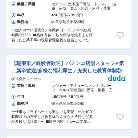
納期調整 ・営業・品質・製造部門との連携 ※業務
業種 / 職種
ゼネコン
,
土木施工管理（トンネル・道
はシンプルで、段階的に覚えていただける環境で
路・造成・ダム・河川・港湾・造園な
す ■入社後について： 入社後は約半年間の育成
ど）
年収
450万円
~
799万円
期間を設けており、未経験の方も安心してスター
勤務地
岐阜県瑞浪市薬師町
トいただけます。 まずは工場研修にて製品や工程
への理解を深め、その後は営業事務や先輩社員の
〜働きやすい環境◎／年間休日117日／平均残業
サポートを通じて業務全体の流れを習得いただき
時間7時間〜 ■業務内容： 岐阜県や瑞浪市より請
ます。 いきなり営業をお任せするのではなく、
負った公共工事の現場管理全般を担当していただ
段階的に業務を覚えていける環境のため、営業未
きます。 ・施主（地公体）との工事打合せ、協
経験の方でも無理なく成長可能です。 ■業務の特
議。現場の安全管理／工程管理／出来形管理／品
徴： ・国内でも数社のみのニッチ製品を扱うメー
質管理業務 など ■就業環境： 家族や趣味のため
カー ・基本は問い合わせベースの営業スタイル
の時間をとり、バランスよく働ける職場環境。年
・無理な売り込みは不要 ※営業未経験でも始めや
【瑞浪市／経験者歓迎】パチンコ店舗スタッフ※第
間休日117日、完全週休二日制を実施しておりま
すい環境です ■募集背景／業績好調： 当社は、
す。 残業時間は年間で平均すると月7時間です。
二新卒歓迎/多様な福利厚生／充実した教育体制◎
1950年創業のシリカ粉末の専業メーカーです。
出張、転勤は一切ありません。 工事完成引き渡し
ICや半導体、歯科材料、工業部材などに使われる
株式会社ロイヤル
後に有給を使いリフレッシュ休暇を取ることが出
高品質な粉末製品を国内外へ供給しています。近
来ます。工事成績に応じて功労金を支給していま
業種 / 職種
レジャー・アミューズメント スポー
年は、大手メーカーとの共同開発や海外展開を視
す。 「健康経営」「ぎふ建設人材育成リーディン
ツ・ヘルス関連施設
,
販売・接客・売り
野に入れ、今後の事業拡大を見据えた顧客対応力
グ企業」の認定を受けており、ワークライフバラ
場担当
の強化を図っています。 この度、営業職（育成
年収
450万円
~
699万円
ンスを保った働きやす環境を実現しています。 ■
枠）として新たな仲間を募集いたします。 ■就業
勤務地
岐阜県瑞浪市薬師町
組織構成： 当社は施工管理12名、営業1名、事務
環境： ◎長く働く社員が多く、定着率の高い職場
2名の計15名で構成されております。 1級土木施
です◎ ・基本定時退社（残業ほぼなし） ・土日休
〜仕事もプライベートも楽しいを実現！年間100
工管理技士5名、2級土木施工管理技士1名、1級建
みで生活リズム安定 ・地域内で安定した収入水準
時間以上の充実した教育体制＆サウナ放題など多
築施工管理技士2名、1級舗装施工管理技士1名の
・地元出身者が多く、落ち着いた職場環境 ・年1
種多様な福利厚生〜 ■職務内容 《ホール業務
技術者が活躍しております。 ■当社代表より：
回の面談などフォロー体制あり ■今後のキャリア
（接客）》 サービスをメインに、クレンリネスや
それぞれの社員の経験や能力を理解し評価いたし
ステップ： いずれ営業マネージャー候補として、
接客対応などホールでのオペレーション業務を通
ます。プライベートとのバランスをとって働ける
まずは工場研修（6ヶ月程度）や、営業事務等を
して、お客様に快適な遊技空間を提供します。