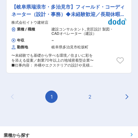
ようしっかりお休みもとっていただけます。安心
通じて製品知識や業界理解を深めていただき、そ
《バックオフィス業務》 ・広告・販促物の作成か
して永く勤勤めて頂ける職場です。給料が高い、
【岐阜県瑞浪市・多治見市】フィールド・コーディ
の後、営業実務やマネジメント業務へとステップ
ら掲示 ・景品の在庫管理から発注業務まで、季節
休暇が取れる、希望が持てる、そして、カッコイ
アップしていただきます。 変更の範囲：会社の定
に合わせた景品選定やイベント企画、レイアウト
ネーター（設計・事務）◆未経験歓迎／長期休暇あ
イ！の新４Kの実現にむけて、これからの建設業
める業務
に拘った陳列など ・金銭管理・取り扱い、遊技機
のイメージを一緒に作っていきましょう！ 変更の
り
株式会社イトウ建材店
管理、店舗の施錠業務など 後々は、アルバイトス
範囲：無
タッフの教育やシフト管理・作成など幅広く業務
業種 / 職種
建設コンサルタント
,
意匠設計 製図・
習得していきます。 ■福利厚生・働き方 ライフ
CADオペレーター（建設）
プランやキャリアプランに合わせた働き方が実現
年収
~
でき、積極的な制度改革により社員一人ひとりが
勤務地
岐阜県多治見市松坂町
「イキイキ」と働ける会社を目指しています。 ◎
実質残業無しの働き方、時短勤務 ◎ビジネスカジ
〜未経験でも基礎から学べる環境／住まいに彩を
ュアル（ヘアースタイル、ヘアーカラー、ネイル
を添える提案／創業70年以上の地域密着型企業〜
自由） ◎夏季／秋季休暇や結婚休暇、産前産後／
■仕事内容： 外構やエクステリアの設計や見積を
育児休暇など。リフレッシュ休暇として年に2
行い、お客様の理想を空間に描くお仕事です。暮
回・最大8連休の長期連休も取得可（取得率
らしを豊かにするため、最適なデザインを提案し
100％） ◎勤務地域についても、ナショナル（全
外観と機能を両立させます。 予算や要望を丁寧に
国）／東海地区(愛知・岐阜・三重)／ゾーン(都道
ヒヤリングし、工事内容を組み立てて見積を作成
府県)／ポイント(店舗)など指定可です！ ◎サウナ
します。未経験からでも、CAD操作や素材選定を
入浴し放題やボウリング投げ放題など社員から好
基礎から学べるので安心して働くことができま
1
2
評な福利厚生 ■キャリアアップ （1）店長やエリ
Previous Page
Next
す。 絵やデザインを描く事が好きな方、庭や外回
アマネージャーなどマネジメント（年収1000万
りのデザインに興味のある方は歓迎いたします。
円可） （2）パチンコや総合アミューズメントな
初心者でも丁寧に指導しますのでご安心くださ
ど他業種 （3）本部の人事総務やマーケティン
い。 ■仕事の魅力： コミニュケーション力を活
グ・企画職など管理部門 など多様なキャリアを描
かし、住まいに彩を添える提案を行います。仲間
けます！ ■教育体制 外部講師を招いた研修、階
との連携を大切に、施工部署とも連携しプロジェ
層別の研修など社員の成長を応援する社風です！
クトを進行していき、完成後の達成感はひとしお
フォロー体制も充実しており、教育担当が付いて
です。 ■当社の特徴 地域密着型で会社創業70年
業種から探す
仕事を覚えていきます。 ■会社の特徴 「アミュ