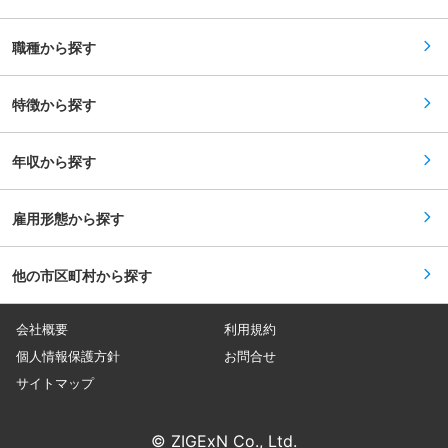
以上の安定企業です。「人との出会いを大切に
ーズメントでお客様の笑顔をつくる」という思い
し、仕事を介してお互いの信頼関係を築く」とい
のもと、パチンコホール・総合アミューズメン
う基本理念から生まれる「 社員やお客様との永
ト・温浴SPA施設・保育園など幅広いレジャー施
職種から探す
年の信頼の積み重ね」を重視しております。 ■当
設を展開しています。新規店舗出店を続けながら
社の魅力： ◎社員が心身共に健康に働くことがで
も全店舗黒字経営を実現し、毎年売上高は過去最
きるような職場作りを心掛けています。定期的に
高益を更新中の成長企業です。 変更の範囲：会社
全社員に健康習慣アンケートを行い、健康への意
特徴から探す
の定める業務
識向上・増進につなげる活動をしています。 ◎
社員がリフレッシュできるように年末年始・
GW・夏休みを長期休暇としています。 ◎育児休
年収から探す
業の取得及び職場復帰を個別にフォローする体制
が整っています。家庭と仕事の両立をしやすい職
場です。 ◎企業理念は「感謝・和・信頼」です。
◎2022年・2023年・2024年の「岐阜県ワーク・
雇用形態から探す
ライフ・バランス推進企業」「健康経営優良法
人」に認定されました。
他の市区町村から探す
会社概要
利用規約
個人情報保護方針
お問合せ
サイトマップ
© ZIGExN Co., Ltd.