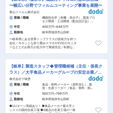
荷手配・在庫管理・生産手配など ・経理補助 ：
る大塚ホールディングス（東証一部上場）を中心
請求書の照合など ・ＰＣ入力 ：出荷・受注・仕
〜幅広い分野でフィルムコーティング事業を展開〜
とした大塚グループの一員で、安定した経営基盤
入・売上などを自社システムへ入力 ※未経験でも
を持っています。携帯電話やパソコンなどに使わ
東山フイルム株式会社
丁寧に指導いたしますのでご安心ください。 ■組
れている「タッチパネル用のフィルム」から自動
織構成： 現在、5名の方が活躍中（男性3名、女
業種 / 職種
機能性化学（有機・高分子）
,
製造プロ
車、家電製品、医療に使われているフィルムま
性2名） 20代〜50代の幅広い社員が在籍してお
セス開発・工法開発（配合設計品）
で、多種多様なフィルムを製造しています。スマ
り、中途入社の方もいるため馴染みやすい環境と
（塗料・接着剤など） 製造プロセス開
ートフォンの普及などによって当社のニーズは高
年収
400万円
~
649万円
発・工法開発（無機・セラミック・非
なっています。 お任せする業務を主に担当してい
まっています。フィルム加工の中で最も難しい
鉄金属）
勤務地
岐阜県瑞浪市山田町
る女性社員2名より、OJT教育を通して業務を教
「フィルムに薄く塗装する技術」を得意とし、国
えます。 ■働く環境： ・有給5日取得義務がある
内外問わず、世界から高い評価を得ている会社で
〜岐阜県にある世界トップクラスの技術力を持つ
ため、実質115日休み！お子さんの急な体調不良
す。独自の設備・技術を活かし、既存の技術をよ
会社／今ホットな折り畳みスマホやEV社のモニタ
等もお休みがとれるよう組織でサポートもしてお
り高めると共に、新しい分野にも挑戦している
ーなどとのお取引が拡大中で業績安定／転勤なし
り、将来的に時短勤務、リモートワークも相談可
「常に進化する会社」としてこれからも取り組ん
／土日祝休〜 ■採用背景： 当社は携帯電話やパ
能なためお仕事と子育ての両立ができる働きやす
でまいります。 変更の範囲：会社の定める業務
ソコン、自動車、家電製品、医療用など多種多様
い環境です！ ・育児休暇取得実績！実際に子育て
なフィルムを製造しています。当社のフイルムは
中のママさんも活躍しているため、子育てへの理
世界でもトップクラスの耐擦傷性を誇るため、最
解のある環境です。 ・自社ブランド「m-mode」
【岐阜】製造スタッフ◆管理職候補（主任・係長ク
近だと今話題の折り畳みスマホやEV車のモニター
が好評でヒット商品多数あり！安定した売上もあ
など、接触する回数が多い部分によく使われてい
ラス）／大手食品メーカーグループの安定企業／車
るため、腰を据えて働くことができます！ ・東農
ます。そのような背景から今後もどんどん増えて
地区では馴染み深い「美濃焼」を扱っているた
通勤可
株式会社十味惣
いくと見込まれるお客様からの依頼に応えていく
め、地域の名産品を大切にしたい方にはピッタリ
ために、組織を強化するべく増員を行っていま
業種 / 職種
食品・飲料メーカー（原料含む）
,
製
です！ ■当社について 陶磁器生産のシェア50％
す。 ■職務内容：【変更の範囲：会社の定める業
造・生産リーダー（食品・香料・飼
以上を誇る「美濃焼」のテーブルウェアを企画・
務】 フィルム加工の中で最も難しい「フィルムに
料） 製造・生産オペレーター（食品・
販売している当社。 自社ブランド「m-mode」が
年収
500万円
~
799万円
香料・飼料）
薄く塗装する技術」を得意とし、国内外問わず、
好評で食器、マグカップ、調理器具など年間出荷
勤務地
岐阜県瑞浪市山田町
世界から高い評価を得ています。 お任せするのは
量250万個のヒット商品を手掛けています。 デザ
塗工技術者として機能性フイルムの製造技術職と
イン性の高さと品質の良さが支持されて今では雑
●UIJターン実績あり！ ●食品メーカー最大手ニ
なります。 主な実績としては、ハードコート（ク
誌や業界紙にも取り上げられるようなっていま
ッスイの国内生産工場 ●4拠点の生産工場の一角
リア・アンチブロッキング・AG）、光拡散プリ