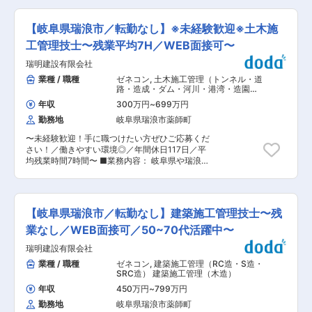
から5〜10名程の課に分かれて業務を行っていま
せ、協議 ・現場の安全管理／工程管理／出来形管
す。具体的には1課は接着・新規技術／2課は画像
理／品質管理業務 など ご入社後は、現場へ先輩
／3課は車載／4課は加工技術（OEM・ODM）を
【岐阜県瑞浪市／転勤なし】※未経験歓迎※土木施
に同行しながら実務経験を積んでいただき、将来
担当しています。 ■職場環境： ・残業時間は月
的に資格取得いただき一人前として業務をお任せ
工管理技士〜残業平均7H／WEB面接可〜
平均で20時間以内になっており、休日も年間123
していきます。 ■就業環境： 家族や趣味のため
日とっていただけます。年に数回の土曜出勤もご
瑞明建設有限会社
の時間をとり、バランスよく働ける職場環境。年
ざいますが、振替休日を自由にとっていただけま
間休日117日、完全週休二日制を実施しておりま
業種 / 職種
ゼネコン
,
土木施工管理（トンネル・道
す。 ■当社について： ・設立70年以上の長い歴
す 残業時間は年間で平均すると月7時間です。 出
路・造成・ダム・河川・港湾・造園な
史を持つ当社は、連結売上高1兆円(2020年3月
張、転勤は一切ありません。 工事完成引き渡し後
ど） 土木施工管理（上下水道）
期）を超える大塚ホールディングス（東証一部上
年収
300万円
~
699万円
に有給を使いリフレッシュ休暇を取ることが出来
場）を中心とした大塚グループの一員で、安定し
勤務地
岐阜県瑞浪市薬師町
ます。工事成績に応じて功労金を支給していま
た経営基盤を持っています。 ・また、当社はフィ
す。 「健康経営」「ぎふ建設人材育成リーディン
ルム加工の中で最も難しい「フィルムに薄く塗装
〜未経験歓迎！手に職つけたい方ぜひご応募くだ
グ企業」の認定を受けており、ワークライフバラ
する技術」を得意とし、国内外問わず、世界から
さい！／働きやすい環境◎／年間休日117日／平
ンスを保った働きやす環境を実現しています ■組
高い評価を得ている会社です。そのため、日本に
均残業時間7時間〜 ■業務内容： 岐阜県や瑞浪市
織構成： 当社は施工管理12名、営業1名、事務2
限らず、中国や韓国などの有名EV車メーカーやス
より請負った公共工事の現場管理全般を担当して
名の計15名で構成されております。 1級土木施工
マホメーカーからの引き合いが増えています。 変
いただきます。 ・施主（地公体）との工事打合
管理技士5名、2級土木施工管理技士2名、1級建築
更の範囲：会社の定める業務
せ、協議 ・現場の安全管理／工程管理／出来形管
施工管理技士1名、1級舗装施工管理技士1名の技
理／品質管理業務 など ご入社後は、現場へ先輩
術者が活躍しております。 ■当社代表より： そ
【岐阜県瑞浪市／転勤なし】建築施工管理技士〜残
に同行しながら実務経験を積んでいただき、将来
れぞれの社員の経験や能力を理解し評価いたしま
的に資格取得いただき一人前として業務をお任せ
業なし／WEB面接可／50~70代活躍中〜
す。プライベートとのバランスをとって働けるよ
していきます。 ■就業環境： 家族や趣味のため
うしっかりお休みもとっていただけます。安心し
瑞明建設有限会社
の時間をとり、バランスよく働ける職場環境。年
て永く勤めて頂ける 職場です。給料が高い、休暇
間休日117日、完全週休二日制を実施しておりま
業種 / 職種
ゼネコン
,
建築施工管理（RC造・S造・
が取れる、希望が持てる、カッコイイ！の新４K
す。 残業時間は年間で平均すると月7時間です。
SRC造） 建築施工管理（木造）
の実現にむけて、これからの建設業のイメージを
出張、転勤は一切ありません。 工事完成引き渡し
一緒に作っていきましょう！ 変更の範囲：会社の
年収
450万円
~
799万円
後に有給を使いリフレッシュ休暇を取ることが出
定める業務
勤務地
岐阜県瑞浪市薬師町
来ます。工事成績に応じて功労金を支給していま