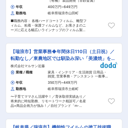
（有機） 製品開発（非鉄金属）
案） ・ISOに基づく品質管理体制の運用・改善
年収
400万円
~
649万円
※「測定」ではなく『判断と改善”が主業務』 ■組
勤務地
岐阜県瑞浪市山田町
織構成： ・品質保証4名在籍中（内1名兼務） ・
平均年齢35歳 ■採用背景： 半導体分野を中心に
■職務内容： 各種ハードコートフィルム、離型フ
品質要求が高度化しており、 品質保証体制の高度
ィルム、粘着・保護フィルムなど、お客さまのニ
化に向けた即戦力人材の採用を進めています。 ■
ーズに応える幅広いラインナップのフィルム製品
本ポジションの特徴： ・半導体・電子材料に関わ
を自社で開発しています。特に力を入れているの
る高品質素材を扱う ・統計・データ分析を活用し
が自動車業界でタッチパネル・ガラス・鏡等にデ
た理系職種 ・顧客要求レベルが高く、専門性が磨
ジタル情報を表示できるヘッドアップディスプレ
ける環境 ・将来的にテクニカル営業などへのキャ
イやスマートミラー、センターインフォメーショ
リア展開も可能 ◇魅力ポイント ・充実したサポ
【瑞浪市】営業事務◆年間休日110日（土日祝）／
ンディスプレイの実現に高機能フィルムが欠かせ
ート体制：入社後の研修やOJTを通じて、未経験
ません。フィルムの表面にコーティングを施し、
転勤なし／東農地区では馴染み深い「美濃焼」を扱
者でも安心して業務に取り組めます。 ・キャリア
太陽光などの映り込みを少なくするARコーティン
アップのチャンス：品質管理の専門知識を身につ
う企業
株式会社マルサン近藤
グや傷がつきにくいフイルムの技術開発となりま
け、将来的にはリーダーシップを発揮するポジシ
す。 ※自動車、家電製品で使用されるフィルム製
業種 / 職種
家具・インテリア・生活雑貨 日用品・
ョンも目指せます。 ・やりがいのある仕事：高品
品の研究開発 ・サンプル作製：コーティング剤を
雑貨
,
営業事務・アシスタント 一般事
質な製品を通じて、国内外のお客様の信頼を獲得
塗布し、熱風乾燥機にかけ乾燥 ・物性評価：引張
務・アシスタント
できる重要な役割を担います。 変更の範囲：会社
年収
350万円
~
449万円
試験、膜厚測定、恒温恒湿試験等 ・表面観察：電
の定める業務
勤務地
岐阜県瑞浪市土岐町
子顕微鏡を使用し表面観察 ■職場環境： ・残業
時間は月平均で20時間以内になっており、休日も
〜子育てママさん活躍中！／育休取得実績あり／
年間123日とっていただけます。年に数回の土曜
将来的に時短勤務、リモートワーク相談可／名産
出勤もございますが、振替休日を自由にとってい
品×商品企画力が強み！／自社ブランド「m-
ただけます。研究開発は30名の組織となり1課は
mode」を日本から世界へ広げることを目標とし
接着・新規技術／2課は画像／3課は車載／4課は
ています！〜 ■職務内容： 自社ブランド「M-
加工技術（OEM・ODM）を担当しています。 ■
mode」を中心とした食器の受発注業務、経理補
当社について： 設立70年以上の長い歴史を持つ
助をおこなっていただきます。 ・受発注業務：出
当社は、連結売上高1兆円(2020年3月期）を超え
【岐阜県／瑞浪市】機能性フイルムの塗工技術職