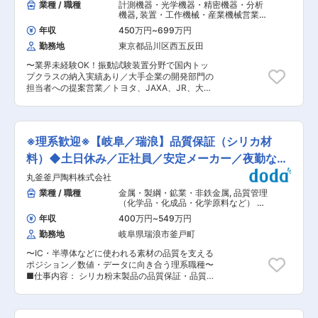
業種 / 職種
計測機器・光学機器・精密機器・分析
機器
,
装置・工作機械・産業機械営業
（国内） 精密機械・計測機器・分析機
年収
450万円
~
699万円
器・光学製品営業（国内）
勤務地
東京都品川区西五反田
〜業界未経験OK！振動試験装置分野で国内トッ
プクラスの納入実績あり／大手企業の開発部門の
担当者への提案営業／トヨタ、JAXA、JR、大手
食品・飲料メーカーなどが顧客／土日祝休み〜 ■
職務内容： トヨタ、日立、NEC、三菱重工などの
大手企業に対し、振動試験機、複合環境試験機等
を自社にて製造開発をしている当社において、営
※理系歓迎※【岐阜／瑞浪】品質保証（シリカ材
業職をお任せします。 ■業務内容： 同社では、
試験機販売のほか、受託の形で試験のみの請負も
料）◆土日休み／正社員／安定メーカー／夜勤なし
行っております。このポジションでは、後者の受
／転勤なし
丸釜釜戸陶料株式会社
託試験のニーズに対しての営業をお任せいたしま
す。 ※担当エリアが決まっており都内担当の場合
業種 / 職種
金属・製綱・鉱業・非鉄金属
,
品質管理
出張は少なく、 頻度は月1回程度です。 ・入社
（化学品・化成品・化学原料など） 品
後、研修を経て大手企業の開発部門の担当者への
質保証・監査（化学品・化成品・化学
年収
400万円
~
549万円
原料など）
提案営業をお任せします。 ・一人当たりの担当
勤務地
岐阜県瑞浪市釜戸町
社数は１５０社程度、 商材単位は数百万円〜億
単位のものがございます。 ■商材について： ・
〜IC・半導体などに使われる素材の品質を支える
当社の強みは製品力です。 ・振動試験装置は 受
ポジション／数値・データに向き合う理系職種〜
注生産になり、可能な限り顧客の要望に沿う形で
■仕事内容： シリカ粉末製品の品質保証・品質管
カスタマイズし、生産しております。 ■働き方：
理業務をお任せします。 本ポジションは、製品の
・年休125日／週休2日／／土日出勤は顧客の都合
品質を測定・管理し、規格内に収まっているかを
上ほぼない ・オンオフのメリハリをつけて働くこ
判断する重要な役割です。 単なる分析作業ではな
とが可能です。そのため長期就業がしやすい特徴