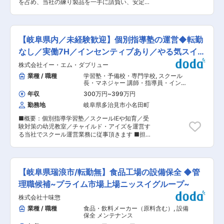
す。顧客からは「はずさない商品」を投入してく
を占め、当社の練り製品を一手に請負い、安定生
ズムシート用マットコート、ARコート、NIRコー
る会社と評価されています。 現在は自社ブランド
産 ●ニッスイの製品に加えて自社ブランド製品も
ト、EMIシールド、粘着コート、離型コート、レ
を日本だけでなく世界へ発信することを掲げてお
積極開発中！ 変更の範囲：会社の定める業務 ■
ジスト塗工など化学的な視点、物理的な視点、素
りドイツで開催される世界最大級の展示会アンビ
仕事の内容 ニッスイ様、自社ブランドの練り物
材や塗工液の性質など、様々な角度からアプロー
エンテにも出店しています！ 変更の範囲：会社の
（ちくわ・揚げ物・カニカマ）やパンの製造を安
チをしていきます。 ■職場環境： テストコー
【岐阜県内／未経験歓迎】個別指導塾の運営◆転勤
定める業務
定した業務環境で製造します。 ■業務詳細 製造
ト・試作専用設備としてクリーン度クラス
過程における各種作業（ラインにおける製造作業
なし／実働7H／インセンティブあり／やる気スイッ
1000、ロール面長600ｍｍ、実機同様の塗工方
や製造機械オペレーター）及び、人員配置・作業
式を備えたテストコーターがありますので、テー
チG
株式会社イー・エム・ダブリュー
指導・出来高管理・生産進捗状況の把握・製造日
ブルテストによる評価、テストコーターでの試
報の確認といった管理業務に従事していただきま
業種 / 職種
学習塾・予備校・専門学校
,
スクール
験、実機試作へとスケールアップしつつコートテ
す。 入社して最初のうちは、OJT（実務教育）を
長・マネジャー 講師・指導員・インス
スト・試作が可能です。 残業時間は月平均で20
通して、各製造過程を習得していただきます。 ■
トラクター
時間以内になっており、休日も年間123日とって
年収
300万円
~
399万円
具体的な業務内容 ◎練り物の場合：すり身と調味
いただけます。年に数回の土曜出勤もございます
勤務地
岐阜県多治見市小名田町
料の混ぜ合わせ→成形→検食や色味の確認→冷却
が、振替休日を自由にとっていただけます。 ■当
→パック→梱包→出荷の流れで業務を行います。
社について： ・設立70年以上の長い歴史を持つ
■概要：個別指導学習塾／スクールIEや知育／受
◎パンの場合：小麦粉を練って生地を伸ばし、成
当社は、連結売上高1兆円(2020年3月期）を超え
験対策の幼児教室／チャイルド・アイズを運営す
形→発酵→焼き→梱包の工程で生産をしていきま
る大塚ホールディングス（東証一部上場）を中心
る当社でスクール運営業務に従事頂きます ■担当
す。扱う商材により時期による生産量のばらつき
とした大塚グループの一員で、安定した経営基盤
業務： ・保護者との面談（授業方針やお子さんの
があります ■キャリアについて スタッフ→班長→
を持っています。 ・また、当社はフィルム加工の
日々の塾生活をお伝えしていきます） ・授業カリ
主任→係長→課長（監督業務）と昇格をしていた
中で最も難しい「フィルムに薄く塗装する技術」
キュラムやスケジュールの作成 ・アルバイト講師
だくことが可能です。 ■配属先情報 生産一課37
を得意とし、国内外問わず、世界から高い評価を
のシフト管理（講師が活き活きと授業ができるよ
名／生産二課52名／生産三課29名／生産四課32
【岐阜県瑞浪市/転勤無】食品工場の設備保全 ◆管
得ている会社です。そのため、日本に限らず、中
うに配慮頂きます） ・季節ごとのキャンペーンや
名／生産五課11名 男女比：約1：2（生産部のみ）
国や韓国などの有名EV車メーカーやスマホメーカ
イベントの企画（生徒さんが楽しく授業に取り組
理職候補~プライム市場上場ニッスイグループ~
年齢層：20代多（全社で71名） ■就業時間 労働
ーからの引き合いが増えています。
めるような企画） ・チラシやパンフレットの作成
時間区分：シフト制 就業時間：8:00〜17:15(所定
株式会社十味惣
と配布(入塾案内や各種季節講習などのご案内資料
労働時間：8時間0分) 勤務パターン例：7:00〜
作成) ■業務内容詳細： 勉強も大切ですが、七夕
業種 / 職種
食品・飲料メーカー（原料含む）
,
設備
16:15、8:00〜17:15、9:00〜18:15、12:00〜
やハロウィンなど季節イベントも開催して子供た
保全 メンテナンス
21:15、14:00〜23:15、16:00-25:15 ※生産品目や
ちが楽しめる雰囲気作りにも注力しています。勉