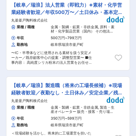
く、 「データをもとに品質を判断・維持する」仕
があり、多くの方が勤続しております。 ■当社に
【岐阜／瑞浪】法人営業（即戦力）※素材・化学営
事です。 ■業務詳細： ・製品検査（サンプリン
ついて： ・振動試験装置／複合環境試験装置など
グ、粒度・成分測定） ・分析機器を用いたデータ
業経験者歓迎／年収500万〜／土日休み・基本定時
の製品・受託試験・ソリューションサービスは、
取得・記録管理 ・品質基準に対する適合判断 ・
「お客様の品質」を向上させる手段として、最先
退社
丸釜釜戸陶料株式会社
製造工程の品質チェック・改善指導 ・品質トラブ
端ニーズにお応えしています。 ・ものづくりに欠
ル時の原因分析・対応 ・ISO関連業務（書類・監
業種 / 職種
金属・製綱・鉱業・非鉄金属
,
原料・素
かせない信頼性試験のソリューションを提供して
査対応） ※「測る」ではなく「判断する」ことが
材・化学製品営業（国内） その他法人
おり、様々な環境下での振動を再現できます。振
重要です ■働き方・関係性： ・製造部門、営業
営業（既存・ルートセールス中心）
動に加えて温度・湿度を変化させる複合試験装置
年収
500万円
~
799万円
部門、業務部門と密に連携 ・必要に応じて顧客対
は、エレクトロニクス産業、自動車産業、航空宇
勤務地
岐阜県瑞浪市釜戸町
応（メール・打合せ）あり →現場と顧客の間に立
宙産業等において品質の向上および新製品の開発
つポジション ■採用背景： 半導体分野を中心に
に大いに貢献。国内のみならず米国、欧州、アジ
〜IC・半導体などに使用される素材を扱う安定メ
需要が拡大しており、製品品質への要求水準も高
ア各国にも多くの納入実績を持ち、産業機器の信
ーカー／既存顧客中心の提案・調整型営業〜 ■仕
まっています。 そのため、品質保証体制の強化に
頼性試験に貢献しています。 ■特徴： ・当社は
事内容： 高純度シリカ粉末の法人営業をお任せし
向けた増員を行います。 ■入社後： 入社後は
トヨタ、JAXA、JR、大手食品・飲料メーカーか
ます。 本ポジションは新規開拓中心ではなく、既
OJTを通じて、製品知識や品質管理の基礎を学ん
らの引き合いがあり、大手クライアントの開発部
存顧客との関係構築と社内調整を軸とした営業で
でいただきます。 分析機器の使い方や工程理解
門と業務を進めます。 ・そのため世に出る前の最
す。 顧客ニーズを踏まえ、製造・品質部門と連携
も、段階的に習得可能です。 ※業務未経験でも、
新技術・製品に触れられることができ、最前線で
しながら最適な製品提供を行っていただきます。
理系基礎知識があればキャッチアップ可能です ■
【岐阜／瑞浪】製造職（将来の工場長候補）※現場
仕事をしている実感が得られます。 変更の範囲：
■具体的な業務内容： ＜メイン業務＞ ・既存顧
本ポジションの特徴： ・半導体などに使われる重
会社の定める業務
客への提案営業（ルート中心） ・顧客ニーズのヒ
経験者歓迎／夜勤なし・土日休み／安定企業／残業
要素材を扱う ・数字・データを扱う理系職種 ・
アリングと製品提案 ・製品サンプルの提供・評価
品質＝企業の信頼を左右する重要業務 ・未経験か
ほぼなし
丸釜釜戸陶料株式会社
フォロー ・見積作成および価格調整 ＜社内調整
ら専門性を身につけられる 変更の範囲：会社の定
業務（重要）＞ ・製造部門との納期・在庫調整
業種 / 職種
金属・製綱・鉱業・非鉄金属
,
製造・生
める業務
・品質部門との仕様確認 ・社内関係者との連携・
産オペレーター 販売・接客・売り場担
調整 ※単なる営業ではなく「顧客と現場をつなぐ
当
年収
350万円
~
599万円
調整型営業」です。 ＜将来的にお任せしたい業務
勤務地
岐阜県瑞浪市釜戸町
＞ ・顧客との商談・技術ニーズのヒアリング ・
製品サンプルの提案・評価結果のフォローアップ
＜現場経験を活かし、将来的に工場運営を担いた
・展示会への出展、業界動向の調査 ■採用背景：