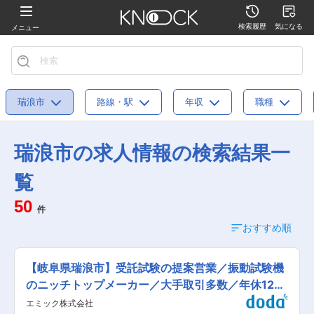
検索履歴
気になる
メニュー
瑞浪市
路線・駅
年収
職種
瑞浪市の求人情報の検索結果一
覧
50
件
おすすめ順
【岐阜県瑞浪市】受託試験の提案営業／振動試験機
のニッチトップメーカー／大手取引多数／年休125
日
エミック株式会社