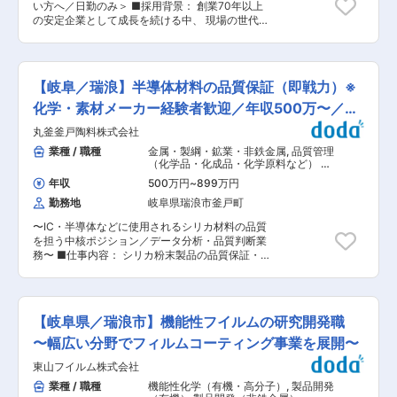
い方へ／日勤のみ＞ ■採用背景： 創業70年以上
創業70年以上の安定基盤を持ち、半導体・歯科・
の安定企業として成長を続ける中、 現場の世代交
産業機械など幅広い分野に製品を供給していま
代および将来の工場運営体制構築のため、若手〜
す。 今後の事業拡大および顧客対応力強化のた
中堅のリーダー候補を募集しています。 ■仕事内
め、即戦力としてご活躍いただける営業人材を募
容： シリカ粉末の製造現場において、製造業務を
集しています。 ■働き方： ・既存顧客中心（新
担いながら、将来的には現場の管理・改善を担っ
規開拓ほぼなし） ・顧客からの問い合わせ対応が
【岐阜／瑞浪】半導体材料の品質保証（即戦力）※
ていただきます。 本ポジションは、現場で働くメ
ベース ・訪問頻度：2〜3週間に1回程度 ・出張：
ンバーをまとめる“ご意見番・調整役”の役割を期
化学・素材メーカー経験者歓迎／年収500万〜／転
東京・名古屋・大阪など（宿泊の可能性あり） ■
待しています。 ＜具体業務＞ ・原料の粉砕、分
就業環境： ・基本定時退社（残業ほぼなし） ・
勤なし
丸釜釜戸陶料株式会社
級、乾燥など製造工程の機械操作 ・製品の梱包、
土日休みで生活リズム安定 ・落ち着いた社風で長
出荷準備 ・作業進捗の確認、現場メンバーへの指
業種 / 職種
金属・製綱・鉱業・非鉄金属
,
品質管理
く働ける環境 変更の範囲：会社の定める業務
示出し ・報告連絡の取りまとめ（社内・工場内）
（化学品・化成品・化学原料など） 品
・安全・品質面のチェック ・業務改善、工程改善
質保証・監査（化学品・化成品・化学
年収
500万円
~
899万円
原料など）
（将来的に担当） ■入社後の流れ： 入社後はま
勤務地
岐阜県瑞浪市釜戸町
ず現場業務を理解いただきながら、 半年〜1年を
かけて現場の流れと人員関係を把握いただきま
〜IC・半導体などに使用されるシリカ材料の品質
す。 その後、徐々に ◇メンバーの取りまとめ ◇
を担う中核ポジション／データ分析・品質判断業
工程の改善 といった役割を担っていただきます。
務〜 ■仕事内容： シリカ粉末製品の品質保証・
■組織構成： ・8名在籍中です。 ・平均年齢：46
品質管理業務をお任せします。 本ポジションは、
歳 ■本ポジションの魅力： ・夜勤なし・土日休
品質データの分析・判断を通じて製品の信頼性を
みで生活が安定 ・地元で長く働く社員が多く、落
支える中核業務です。 単なる検査業務ではなく、
ち着いた職場環境 ・少人数組織のため、現場運営
「数値・データに基づいて品質の適否を判断し、
に直接関われる ・将来的には工場全体の運営に携
【岐阜県／瑞浪市】機能性フイルムの研究開発職
改善まで落とし込む役割」を担っていただきま
われるポジション ・現場改善や人材育成など“現
す。 ■業務詳細： ・粒子（粉体）の測定・分析
〜幅広い分野でフィルムコーティング事業を展開〜
場づくり”に関われる 変更の範囲：会社の定める
（粒度・成分） ・品質データの統計解析・評価
業務
東山フイルム株式会社
・規格値に対する適合判断 ・製造工程の品質改
善・指導 ・品質トラブル時の原因分析・是正対応
業種 / 職種
機能性化学（有機・高分子）
,
製品開発
・顧客対応（品質に関する問い合わせ・改善提