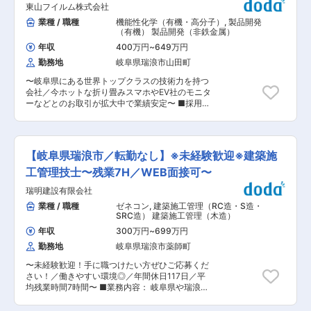
残業無し（繁忙期残業月10h以下） ・日々の生産
東山フイルム株式会社
心ですが、拠点間の在庫確認などで事業所内（瑞
計画に沿って業務を進めるため、個人作業が中心
浪市内）を移動することもあります。 ■業務内
業種 / 職種
機能性化学（有機・高分子）
,
製品開発
です。落ち着いて作業に取り組める環境です。 ■
容： ・出荷手配・引当業務 ・資材・消耗品の発
（有機） 製品開発（非鉄金属）
当社製品について 当社が製造する「高純度シリカ
注業務 ・納期管理 ・在庫管理・棚卸対応 ・受注
フィラー」は、半導体の保護材に使用される非常
年収
400万円
~
649万円
管理システムへのデータ入力 ・取引先及び社内と
に細かい粉末状の材料です。見た目は白い粉です
勤務地
岐阜県瑞浪市山田町
のメール・電話対応 ・拠点間の在庫確認・調整
が、スマートフォンやパソコン、自動車、AI機器
等 ※経験は不問です。業務内容は複雑ではないた
などの内部に搭載される半導体の性能や耐久性を
〜岐阜県にある世界トップクラスの技術力を持つ
め、事務未経験の方も歓迎します。 変更の範囲：
支える重要な役割を担っています。 ■ポジション
会社／今ホットな折り畳みスマホやEV社のモニタ
会社の定める業務 ■組織構成： 現在業務部は2名
の魅力 ◇未経験から製造職にチャレンジ可能 直
ーなどとのお取引が拡大中で業績安定〜 ■採用背
（40代〜50代女性）にて構成されております。
近でも工場未経験者や若手社員が入社し、活躍し
景： ・当社は携帯電話やパソコン、自動車、家電
■働く環境： ・転勤は無く、異動の場合瑞浪市内
ています。特別な経験や資格は必要ありません。
製品、医療用など多種多様なフィルムを製造して
の別工場となります。 ・土日祝休み、完全週休2
◇幅広いスキルが身につく 製造だけでなく、設備
います。当社のフイルムは世界でもトップクラス
日制（土日祝休み）、有給取得率70％超 ・残業
保全や出荷業務などにも携われるため、ものづく
の耐擦傷性を誇るため、最近だと今話題の折り畳
時間：基本残業無し（繁忙期残業月10h以下） ■
【岐阜県瑞浪市／転勤なし】※未経験歓迎※建築施
りに関する総合的なスキルを習得できます。 変更
みスマホやEV車のモニターなど、接触する回数が
当社製品について 当社が製造する「高純度シリカ
の範囲：会社の定める業務
多い部分によく使われています。そのような背景
工管理技士〜残業7H／WEB面接可〜
フィラー」は、半導体の保護材に使用される非常
から今後もどんどん増えていくと見込まれるお客
に細かい粉末状の材料です。見た目は白い粉です
瑞明建設有限会社
様からの依頼に応えていくために、組織を強化す
が、スマートフォンやパソコン、自動車、AI機器
るべく増員を行っています。 ■職務内容： 各種
業種 / 職種
ゼネコン
,
建築施工管理（RC造・S造・
などの内部に搭載される半導体の性能や耐久性を
ハードコートフィルム、離型フィルム、粘着・保
SRC造） 建築施工管理（木造）
支える重要な役割を担っています。 ■ポジション
護フィルムなど、幅広いラインナップのフィルム
の魅力 ◇未経験からスタート可能 特別な知識や
年収
300万円
~
699万円
製品の開発をお任せします。具体的にはっ回の業
経験は不要。事務職未経験の方も業務を覚えなが
勤務地
岐阜県瑞浪市薬師町
務をお任せします。 ・自動車、家電製品で使用さ
ら活躍いただけます。 ◇安定した働き方 年間休
れるフィルム製品の研究開発 ・サンプル作製：コ
日126日、残業も少なく、ワークライフバランス
〜未経験歓迎！手に職つけたい方ぜひご応募くだ
ーティング剤を塗布し、熱風乾燥機にかけ乾燥 ・
を大切にできます。 変更の範囲：会社の定める業
さい！／働きやすい環境◎／年間休日117日／平
物性評価：引張試験、膜厚測定、恒温恒湿試験等
務
均残業時間7時間〜 ■業務内容： 岐阜県や瑞浪市
・表面観察：電子顕微鏡を使用し表面観察 ■組織
より請負った公共工事の現場管理全般を担当して
構成： ・研究開発部に40名在籍しており、そこ
いただきます。 ・施主（地公体）との工事打合