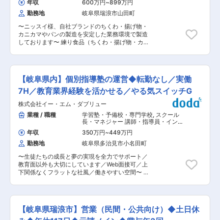
時期により変動有り ※主任・係長クラスの場合、
年収
600万円
~
899万円
強だけでなく当社が運営する施設での思い出作り
夜勤発生もございます ■当社の特徴 ニッスイグ
勤務地
岐阜県瑞浪市山田町
も実施しております。 ■組織構成：1教室あたり
ループ会社。大手取引先が多く伝統食品の練り製
平均73名の生徒、平均19名の講師で運営しており
品メーカーとして『安全・安心・美味しさ』を追
〜ニッスイ様、自社ブランドのちくわ・揚げ物・
ます ■キャリアパス：業務を通じて塾運営フロー
求し、地域貢献会社として新たなステージを目指
カニカマやパンの製造を安定した業務環境で製造
を習得（未経験でもじっくり習得頂けます）→業
している会社です ◎コロナでも売上安定 ◎食品業
しております〜 練り食品（ちくわ・揚げ物・カニ
務習得頂き担当校の運営業務に従事→将来は当社
界なので需要の大きな変化はなく安定した業界で
カマ）やパンを製造する工場内の設備・機械に関
の運営業務にもご活躍頂きたいと考えておりま
す。 「当社の商品は、中部地区のみならず全国各
する以下業務をお任せします。 ■業務内容： ・
す。 ■働き方、就業環境：直近3年間は離職者も
地の量販店・ドラッグストア・コンビニ等で販売
工場内における設備・機械の保守・保全・点検作
無く、定着率が高いです。上下関係なくフラット
されています。（身近なところで目にしている商
業（建物への工事含まず） ・設備業者及び社内関
な社風です。講師が待機できるルーム完備や広い
【岐阜県内】個別指導塾の運営◆転勤なし／実働
品も多数あります）」 変更の範囲：本文参照
連部署との調整業務 ■入社後の流れ： 業務に慣
受付エントランス、デスクスペースなど勤務環境
れて頂くまでは、先輩社員と共に勤務していただ
7H／教育業界経験を活かせる／やる気スイッチG
に気を配った働きやすい空間をご用意しておりま
きます。1年間を目途に一人立ちを目指していた
す。 ■勤務地：個別指導学習塾 スクールIE(新規
株式会社イー・エム・ダブリュー
だきます。 ■組織について： 工務部には現在2名
の教室での勤務可能性もございます) 【希望ヶ丘
在籍中です。（年齢層：50代と80代 各1名） ベ
業種 / 職種
学習塾・予備校・専門学校
,
スクール
校】 岐阜県多治見市小名田町西ヶ洞1-153
テラン社員様故に教育環境は充実しています。 ■
長・マネジャー 講師・指導員・インス
【恵那校】岐阜県恵那市大井町269-4 土田屋ビ
働き方： 工場進捗管理及び工場現場の立ち合い
トラクター
ル2F 【土岐校】岐阜県土岐市泉町久尻569-6
年収
350万円
~
449万円
は、主に工務部の方が担当いただきますが、予定
【瑞浪校】岐阜県瑞浪市寺河戸町1186
勤務地
岐阜県多治見市小名田町
が合わない場合など製造部の工場長が同席しフォ
ロー頂いております。 ※機械の故障など、突発的
〜生徒たちの成長と夢の実現を全力でサポート／
な業務が発生する場合、就業時間外で業務してい
教育面以外も大切にしています／Web面接可／上
ただく可能性があります※ ■当社の特徴： 食品業
下関係なくフラットな社風／働きやすい空間〜 ■
界なので需要の大きな変化はなく安定した業界に
業務概要： 個別指導学習塾／スクールIEや知育／
なります。当社の商品は、全国各地の量販店・ド
受験対策の幼児教室／チャイルド・アイズを運営
ラッグストア・コンビニ等で販売されています。
する当社でスクール運営業務をご担当いただきま
（身近なところで目にしている商品も多数ありま
す。 ■担当業務： ・保護者との面談（授業方針
す） ■当社の取り組み： 社員全員で衛生管理、
【岐阜県瑞浪市】営業（民間・公共向け）◆土日休
やお子さんの日々の塾生活をお伝えしていきま
品質管理の徹底に取り組んでいます。日々生産す
す） ・授業カリキュラムやスケジュールの作成、