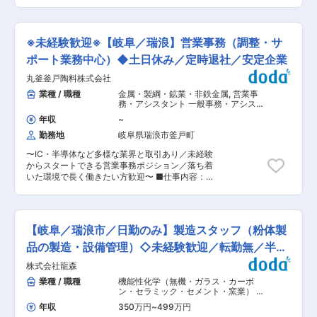
という知名度抜群のコメダ珈琲店の店舗運営業務
る ■当社について： ◇当社は創業以来、50年に
をお任せします。地元の常連のお客様が多いの
わたり、瑞浪市や多治見市などの河川・砂防・治
で、ご要望やお好みに合わせて商品の提案を行
山・災害復旧・道路改良・上下水道敷設など各種
い、積極的にコミュニケーションをとることで、
土木工事を行う建設会社です。 ◇原則元請での工
※未経験歓迎※【岐阜／瑞浪】営業事務（調整・サ
状況に応じた対応力を身に付けることができま
事がほとんどで、施工場所は瑞浪市内に限定され
す。 【具体的には】 ・接客業務：販売業務、商
ポート業務中心）◆土日休み／定時退社／安定企業
ていますので長距離移動や転勤はありません。 ◇
品の並び替えや入れ替え ・売上管理、商品管理、
腰を据えて仕事していただくことができます。 変
丸釜釜戸陶料株式会社
シフト管理など ■就業環境： ◎正社員2名以上、
更の範囲：無
アルバイトスタッフも30名程の体制のため、お休
業種 / 職種
金属・製綱・鉱業・非鉄金属
,
営業事
みを希望通り取りやすい環境です。希望があれば
務・アシスタント 一般事務・アシスタ
土日休みも取得できます。 「休みはしっかり休
ント
年収
~
む」という方針の社風で他店舗の人員でカバーす
勤務地
岐阜県瑞浪市釜戸町
ることはできるので月8日の休みが確保がされる
ような運営ができています。 ◎学生のアルバイト
〜IC・半導体など多様な業界と取引あり／未経験
スタッフが多数在籍しており夜間や休日のシフト
からスタートできる営業事務ポジション／落ち着
に入っていただいております。勤続年数が長いベ
いた環境で長く働きたい方歓迎〜 ■仕事内容：
テランのパートスタッフもいらっしゃるため、正
営業事務として、顧客対応や社内調整などを行
社員でも安心して休みをとれる環境です。店内は
い、営業・工場と連携しながら業務を進めていた
改装し全面禁煙となっております。 ■組織構成：
だきます。 単なる事務作業ではなく、社内外をつ
店長1名 40代男性 5月から1名 入社予定社員
なぐ“調整役”としての役割を担っていただきま
40代女性 フリーター：3名 30代、40代、50代
【岐阜／瑞浪市／日勤のみ】製造スタッフ（粉体製
す。 ■具体的な業務内容： ・データ入力（受
（全員女性） アルバイト：20名弱 ■キャリアパ
注・出荷関連） ・お客様からの問い合わせ対応
品の製造・設備管理）◇未経験歓迎／転勤無／半導
ス： 今後の可能性としてコメダと管理部門以外に
（電話・メール） ・見積書・各種書類の作成
も事業部はありますので職種や部門の相談もでき
体素材
株式会社龍森
（Word／Excel） ・営業担当のサポート業務 ・工
る機会があります。 ■研修制度： 初めは先輩店
場との納期調整・在庫確認 ・来客対応（お茶出し
業種 / 職種
機能性化学（無機・ガラス・カーボ
長からOJTを受けながら、取り扱う商品、業務の
等） ・書類整理、ファイリング、簡単な経理補助
ン・セラミック・セメント・窯業） 機
流れ、接客の仕方などを学んでいただきます。入
※業務は段階的にお任せするため、未経験の方で
能性化学（有機・高分子）
,
設備保全
社から3ヶ月を目安に業務に慣れていただき、副
年収
350万円
~
499万円
組立・その他製造職 製造・生産オペレ
も安心してスタートできます。 ■ある1日の流