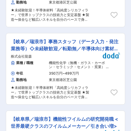
店長・店長としてキャリアアップし店舗運営全般
ーター
勤務地
東京都港区芝公園
れ： 7:45 出社／事務所清掃 8:00 事務作業開
もお任せしたいと思っています。 ■当社の魅力：
始 8:30 各工場のタイムカード回収 10:00 給
◎地元密着 当社は多治見市、瑞浪市を中心にカフ
★未経験歓迎！半導体材料「高純度シリカフィラ
与計算補助 12:00 昼休み 13:00 来客対応（お
ェ事業部の飲食店経営はもちろん、他にも石油製
ー」で世界トップクラスの技術力と安定基盤 ★製
茶出し等） 13:30 書類作成・各種対応 16:30
品、家庭用プロパン、損害保険、ガソリンスタン
造〜保全など幅広いスキルを自分のペースで身に
事務所内清掃／翌日の業務整理 ■組織構成（総務
ド、太陽光設備、リフォーム、不動産など、多様
着けられる ★日勤のみ×土日祝休み×転勤なし×年
／人事）： ・3名在籍中 ・平均年齢40代後半 ■
な事業を展開しています。創業71年の長い会社で
休126日／基本残業無し（繁忙期残業月10h以
本ポジションの特徴： ・社内（営業・工場）と社
地域に根付いた経営をしております。地元で腰を
下）で働きやすい環境 ■業務概要 半自動化され
外（顧客）をつなぐポジション ・スキルよりもコ
据えて働きたい方にはうってつけの環境です。 変
た製造ラインにおいて、粉体製品の製造・出荷業
ミュニケーション力・協調性を重視 ・調整力や気
【岐阜／瑞浪市】事務スタッフ（データ入力・発注
更の範囲：会社の定める業務
務を担当していただきます。製造工程の多くは機
配りが活かせる仕事 ■働き方・環境： ・基本定
械化・自動化が進んでおり、人が行う作業は原材
業務等）◇未経験歓迎／転勤無／半導体向け素材メ
時退社（夜勤なし） ・土日休みで生活リズムが安
料投入や充填、設備メンテナンス、清掃などが中
定 ・地元出身者が多く、落ち着いた職場環境 ・
ーカー
株式会社龍森
心です。自分のペースで業務を進めながら、製造
未経験から長く働いている社員が多数在籍 変更の
から出荷まで幅広い業務に携わることができま
業種 / 職種
機能性化学（無機・ガラス・カーボ
範囲：会社の定める業務
す。 未経験からでもスタートでき、フォークリフ
ン・セラミック・セメント・窯業） 機
トやクレーンなどの資格取得も会社が支援しま
能性化学（有機・高分子）
,
営業事務・
年収
350万円
~
499万円
アシスタント 倉庫業
す。 ■業務内容： ・半自動製造ラインの操作・
勤務地
東京都港区芝公園
監視 ・原材料投入・製品充填・梱包作業 ・設備
の清掃・保守点検 ・フォークリフト等による出荷
★未経験歓迎！半導体材料「高純度シリカフィラ
作業 ※粉が入った25kg程度の袋をパレットへ荷積
ー」で世界トップクラスの技術力と安定基盤 ★製
みする作業もございます。 変更の範囲：会社の定
造〜保全など幅広いスキルを自分のペースで身に
める業務 ■組織構成： 現在オペレーターはメン
着けられる ★日勤のみ×土日祝休み×転勤なし×年
バー6名（20〜60代）で構成されております。未
休126日／基本残業無し（繁忙期残業月10h以
経験からの入社者も多数おり、安心してチャレン
下）で働きやすい環境 ■業務概要 製品の出荷手
ジいただける環境です。 ■働く環境： ・転勤は
配や資材発注、在庫管理などを担当する事務職を
無く、異動の場合瑞浪市内の別工場となります。
【岐阜県／瑞浪市】機能性フイルムの研究開発職 <
お任せいたします。受注管理システム・Excelを
・日勤のみ、土日祝休み、完全週休2日制（土日
活用しながら、製造現場と連携して円滑な生産・
世界最硬クラスのフイルムメーカー／引き合い増>
祝休み）、有給取得率70％超 ・残業時間：基本
出荷を支えるポジションです。デスクワークが中