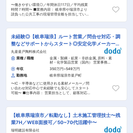
す。 「健康経営」「ぎふ建設人材育成リーディン
〜働きやすい環境◎／年間休日117日／平均残業
グ企業」の認定を受けており、ワークライフバラ
時間７時間〜 ■業務内容： 岐阜県や瑞浪市より
ンスを保った働きやす環境を実現しています ■組
請負った公共工事の現場管理全般を担当していた
織構成： 当社は施工管理12名、営業1名、事務2
だきます。 ・施主（地公体）との工事打合せ、協
名の計15名で構成されております。 1級土木施工
議。現場の安全管理／工程管理／出来形管理／品
管理技士5名、2級土木施工管理技士2名、1級建築
質管理業務 など ■就業環境： 家族や趣味のため
施工管理技士2名、1級舗装施工管理技士1名の技
の時間をとり、バランスよく働ける職場環境。年
術者が活躍しております。 ■当社代表より： そ
未経験◎【岐阜瑞浪】ルート営業／問合せ対応・調
間休日117日、完全週休二日制を実施しておりま
れぞれの社員の経験や能力を理解し評価いたしま
す。 残業時間は年間で平均すると月7時間です。
整などサポートからスタート◎安定化学メーカー×
す。プライベートとのバランスをとって働けるよ
出張、転勤は一切ありません。 工事完成引き渡し
うしっかりお休みもとっていただけます。安心し
定時退勤
丸釜釜戸陶料株式会社
後に有給を使いリフレッシュ休暇を取ることが出
て永く勤めて頂ける職場です。給料が高い、休暇
来ます。工事成績に応じて功労金を支給していま
業種 / 職種
金属・製綱・鉱業・非鉄金属
,
原料・素
が取れる、希望が持てる、そしてカッコイイ！の
す。 「健康経営」「ぎふ建設人材育成リーディン
材・化学製品営業（国内） 営業事務・
新４Kの実現にむけて、これからの建設業のイメ
グ企業」の認定を受けており、ワークライフバラ
アシスタント
ージを一緒に作っていきましょう！ 変更の範囲：
年収
350万円
~
549万円
ンスを保った働きやす環境を実現しています。 ■
会社の定める業務
勤務地
岐阜県瑞浪市釜戸町
組織構成： 当社は施工管理12名、営業1名、事務
2名の計15名で構成されております。 1級土木施
〜IC・半導体などに使用される素材メーカー／問
工管理技士5名、2級土木施工管理技士1名、1級建
い合わせ対応中心で未経験でも安心してスタート
築施工管理技士2名、1級舗装施工管理技士1名の
可能〜 ■仕事内容： 営業担当として、顧客対応
技術者が活躍しております。 ■当社代表より：
や社内調整を中心とした業務をお任せします。 本
それぞれの社員の経験や能力を理解し評価いたし
ポジションは新規開拓ではなく、既存顧客からの
ます。プライベートとのバランスをとって働ける
問い合わせ対応・サポート業務が中心の営業職で
ようしっかりお休みもとっていただけます。安心
す。 いわゆる「売り込む営業」ではなく、 社内
して永く勤勤めて頂ける職場です。給料が高い、
【岐阜県瑞浪市／転勤なし】土木施工管理技士〜残
外をつなぐ“調整役”としての役割を担っていただ
休暇が取れる、希望が持てる、そしてカッコイ
きます。 ■具体的な業務内容： ・顧客からの問
業7H／WEB面接可／50~70代活躍中〜
イ！の新４Kの実現にむけて、これからの建設業
い合わせ対応（電話・メール） ・製品サンプルの
のイメージを一緒に作っていきましょう！ 変更の
瑞明建設有限会社
手配・提出 ・見積書作成 ・工場との在庫確認・
範囲：無