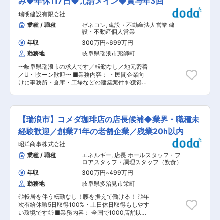
み◆年休117日◆元請メイン◆賞与年3回
る製品に対し、品質管理室による食品衛生法に基
アルバイト講師のシフト管理（講師が活き活きと
づいた微生物検査や、味、食感など品質確認の為
瑞明建設有限会社
授業ができるように配慮頂きます） ・季節ごとの
の理化学検査を自主的に実施しています。作業者
キャンペーンやイベントの企画（生徒さんが楽し
業種 / 職種
ゼネコン
,
建設・不動産法人営業 建
は異物混入を防ぐ為、全員規定の作業帽、作業着
く授業に取り組めるような企画） ・チラシやパン
設・不動産個人営業
を着用し、衛生的な商品取り扱いの為、作業前の
フレットの作成と配布（入塾案内や各種季節講習
手洗い、手指のアルコール消毒を行っています。
年収
300万円
~
699万円
などのご案内資料作成） ■業務の特長： 勉強も
更に毎日、衛生管理担当者により作業者全員の服
勤務地
岐阜県瑞浪市薬師町
大切ですが、七夕やハロウィンなど季節イベント
装、頭髪の乱れなどのチェックを実施していま
も開催して子供たちが楽しめる雰囲気作りにも注
す。 変更の範囲：会社の定める業務
〜岐阜県瑞浪市の求人です／転勤なし／地元密着
力しています。勉強だけでなく当社が運営する施
／U・Iターン歓迎〜 ■業務内容： ・民間企業向
設での思い出作りも実施しております。 ■組織構
けに事務所・倉庫・工場などの建築案件を獲得す
成： 1教室あたり平均73名の生徒、平均19名の講
る営業活動と、公共の建築案件を獲得する営業を
師で運営しております。 ■キャリアパス： 業務
お任せします。 ■業務詳細： ◇民間営業 既存顧
を通じて塾運営フローを習得→業務習得頂き担当
客や不動産会社などへ定期訪問し、顧客ニーズを
校の運営業務に従事→将来は当社の運営業務にも
キャッチ。民間企業に対してリノベーション・リ
ご活躍頂きたいと考えております。 ■働き方、就
【瑞浪市】コメダ珈琲店の店長候補◆業界・職種未
フォーム、新設など建築に関する提案を行ってい
業環境： 直近3年間は離職者も無く、定着率が高
ただきます。 ◇公共営業 官公庁や自治体への入
経験歓迎／創業71年の老舗企業／残業20h以内
いです。上下関係なくフラットな社風です。講師
札を担当していただきます。(入札に伴い、案件の
が待機できるルーム完備や広い受付エントラン
昭洋商事株式会社
調査や協力会社との調整・打合せも担当)将来的に
ス、デスクスペースなど勤務環境に気を配った働
は提案書や見積書の作成も覚えていただきます。
業種 / 職種
エネルギー
,
店長 ホールスタッフ・フ
きやすい空間をご用意しております。 ■勤務地：
◇対応エリア 概ね事務所から1時間半以内（外出
ロアスタッフ・調理スタッフ（飲食）
個別指導学習塾 スクールIE(新規の教室での勤務
時には社用車を利用）直行直帰OK ■当ポジショ
可能性もございます) 【希望ヶ丘校】 岐阜県多
年収
300万円
~
499万円
ンの魅力： ・建築の専門知識を活かしながら営業
治見市小名田町西ヶ洞1-153 【恵那校】岐阜県
勤務地
岐阜県多治見市栄町
スキルも身につけられる ・既存顧客や協力業者と
恵那市大井町269-4 土田屋ビル2F 【土岐校】
のネットワークがあり、新規開拓だけでなく安定
岐阜県土岐市泉町久尻569-6 【瑞浪校】岐阜県瑞
◎転居を伴う転勤なし！腰を据えて働ける！ ◎年
した営業基盤がある ・顧客のスケジュールに合わ
浪市寺河戸町1186
次有給休暇5日取得100%・土日休日取得もしやす
せた柔軟な働き方が可能で、直行直帰OK ・見積
い環境です◎ ■業務内容： 全国で1000店舗以上
作成など営業に必要なスキルを段階的に習得でき