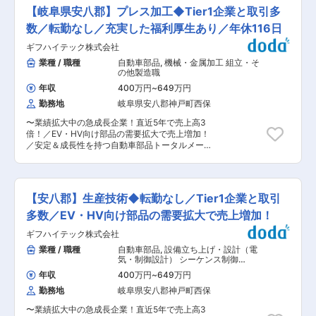
構想設計をお任せする予定です。 （入社時のご経
【岐阜県安八郡】プレス加工◆Tier1企業と取引多
験によってはすぐに構想設計をお任せする場合も
あります） ※経験に合わせて、構想設計レベルの
数／転勤なし／充実した福利厚生あり／年休116日
社員3名がスキルアップサポートを行います。 ■
ギフハイテック株式会社
具体的には： ・技術営業が顧客先の技術部門と打
ち合わせた要望に基づき、図面の設計を行いま
業種 / 職種
自動車部品
,
機械・金属加工 組立・そ
す。 ・状況に応じて。技術営業と一緒に顧客先と
の他製造職
打ち合わせ、技術者同士で提案やすり合わせを行
年収
400万円
~
649万円
うケースもあります。 ■使用ツール： Auto
勤務地
岐阜県安八郡神戸町西保
CAD、iCAD ■当ポジションの魅力： 【同じもの
は1つもない、飽きないものづくり】 当社が手掛
〜業績拡大中の急成長企業！直近5年で売上高3
ける専用設備機械は2つとして同じものはなく、
倍！／EV・HV向け部品の需要拡大で売上増加！
顧客要望に沿った完全フルカスタマイズです。
／安定＆成長性を持つ自動車部品トータルメーカ
様々な機械に携わるチャンスがあり、常に、営
ー／工場内は冷暖房完備〜 ■職務内容： プレス
業、設計、製造の各部署と連携して、世の中に1
設備や金型を扱い、製品を生産する仕事をお任せ
つしかないオーダーメイドの専用機をつくるやり
します。 金型や設備に触れながら、ものづくりの
がいがあります。 【基本給と高め、給与水準を上
中核を担う重要なポジションです。 ＜ 主な業務
げる取り組みを実施中】 景気に左右される賞与の
【安八郡】生産技術◆転勤なし／Tier1企業と取引
内容 ＞ ・金型の段替え（交換） ・プレス設備
割合を減らし、基本給を上げる取り組みにより昨
の操作 ・設備メンテナンス ・生産数や進捗の確
多数／EV・HV向け部品の需要拡大で売上増加！
年度より実施しており、給与水準を高めるように
認 ＼ 当社で働く3つの魅力 ／ ◆スキルアップ
努めています。 ■組織： 設計担当は10名です。
ギフハイテック株式会社
が可能 一貫生産を行うトータルメーカーでは「も
変更の範囲：会社の定める業務
のづくり」に関わる多種多様な経験ができます。
業種 / 職種
自動車部品
,
設備立ち上げ・設計（電
最新の機械の導入も早く学ぶ環境も充実していま
気・制御設計） シーケンス制御
す。 ◆頑張りが認められる評価制度 「功労賞」
（PLC・シーケンス・ラダー）
年収
400万円
~
649万円
など自分のがんばりを認められる場がたくさんご
勤務地
岐阜県安八郡神戸町西保
ざいます！勤続年数に関わらず、仕事の頑張りが
すぐに評価に繋がります。 ◆仲間の存在を感じれ
〜業績拡大中の急成長企業！直近5年で売上高3
る職場環境 社員インタビューやコラム記事を発信