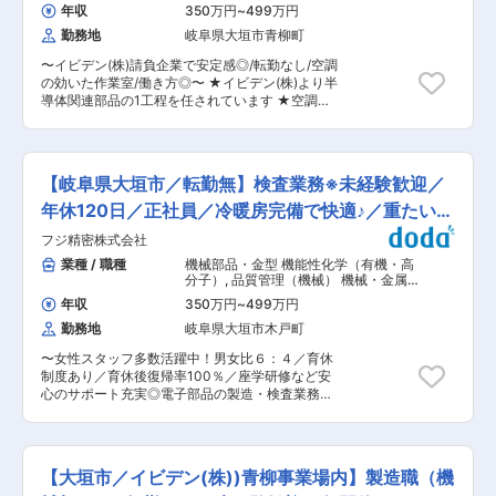
新の機械の導入も早く学ぶ環境も充実していま
金型技術を強みに持っており、同社でしか製造で
年収
350万円
~
499万円
す。 ◆頑張りが認められる評価制度 「功労賞」
きない製品を多数保有！（同社シェア100％の車
勤務地
岐阜県大垣市青柳町
など自分のがんばりを認められる場がたくさんご
載エアコン部品もございます）自動車完成車メー
ざいます！勤続年数に関わらず、仕事の頑張りが
カーや部品メーカーなどから長年の引き合いを頂
〜イビデン(株)請負企業で安定感◎/転勤なし/空調
すぐに評価に繋がります。 ◆仲間の存在を感じれ
いております。 ◆業績安定◎／未来の製品製造
の効いた作業室/働き方◎〜 ★イビデン(株)より半
る職場環境 社員インタビューやコラム記事を発信
既存製品ばかりではなく、将来的に向けた開発段
導体関連部品の1工程を任されています ★空調の
している社内報やサークル活動、ありがとうプロ
階のものも多くございます。ご自身のスキルアッ
効いた室内で快適に作業ができます。 ※衛生につ
ジェクトを通して、話しやすい職場の雰囲気作り
プに繋がる機会もございます。 変更の範囲：会社
いて厳格の為防護服を着ての作業となります。 ■
を心掛けています。他部署同士でのコミュニケー
の定める業務
職務内容： パソコンに使用する部品（MPU）を
ションも活発に行われています。 ＜ 当社の強
機械装置を用いて加工します。5名ほどのチーム
み ＞ ◆設計から量産までトータル対応！ 一貫
【岐阜県大垣市／転勤無】検査業務※未経験歓迎／
の一員として、日々の商品生産計画に沿い、特殊
して自社内で行っているため要望や現場の声をす
な樹脂材を使用・機械装置を操作して製品加工を
年休120日／正社員／冷暖房完備で快適♪／重たい物
ぐに反映することができるためスピード感のある
行います。 ※MPU（マイクロプロセッサ）とは：
対応が出来ます。また一貫することでトータルコ
ナシ
フジ精密株式会社
コンピュータにおける演算や制御などの機能を一
ストの面でも顧客の要望に応えられるような提案
枚の半導体チップに集積したものです。コンピュ
業種 / 職種
機械部品・金型 機能性化学（有機・高
を実現できます。 ◆金型メーカーとして誕生した
ータの心臓部であるCPU（中央処理装置）として
分子）
,
品質管理（機械） 機械・金属
高い技術力 独自の金型技術を強みに持っており、
用いられることが多い部品です。 ■業務詳細：
加工
同社でしか製造できない製品を多数保有！（同社
年収
350万円
~
499万円
・装置に材料を運び投入をします ・装置を操作し
シェア100％の車載エアコン部品もございます）
勤務地
岐阜県大垣市木戸町
出来上がりを検査 ■入社後／キャリアパス： チ
自動車完成車メーカーや部品メーカーなどから長
ームは5〜7名の構成で、20代〜30代のメンバー
年の引き合いを頂いております。 ◆業績安定◎／
〜女性スタッフ多数活躍中！男女比６：４／育休
が多く活躍しております。 当社では、働きやすい
未来の製品製造 既存製品ばかりではなく、将来的
制度あり／育休後復帰率100％／座学研修など安
環境で従事していただきたいので、「フレッシュ
に向けた開発段階のものも多くございます。ご自
心のサポート充実◎電子部品の製造・検査業務／
マン制度」を設けております。 「フレッシュマン
身のスキルアップに繋がる機会もございます。 変
創業30年以上の地元密着企業／年休120日・安定
制度」とは、入社後は先輩社員がマンツーマンで
更の範囲：会社の定める業務
の正社員採用〜 ■業務内容 大手電子部品メーカ
プライベート・仕事問わずコミュニケーションを
ーであるイビデン株式会社大垣工場において、電
とることができるような仕組みです。 製品や装置
子部品の検査業務を担当していただきます。 スマ
の名前・使い方を覚えていくことからスタートし
【大垣市／イビデン(株))青柳事業場内】製造職（機
ートフォンやパソコンに使用される部品を検査
ていただきますので未経験の方でも安心です。新