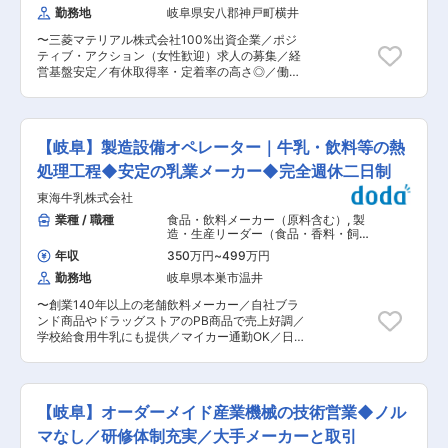
部品です。日本初の国産化から90年以上の製造実
勤務地
岐阜県安八郡神戸町横井
出来上がりを検査 ■入社後／キャリアパス： チ
績がある当社は現在国内シェア100％、海外50％
ームは5〜7名の構成で、20代〜30代のメンバー
を超える世界No.1シェアを誇り、国産車であれば
〜三菱マテリアル株式会社100%出資企業／ポジ
が多く活躍しております。 当社では、働きやすい
全ての車、海外の車でも2台に1台は当社製品が使
ティブ・アクション（女性歓迎）求人の募集／経
環境で従事していただきたいので、「フレッシュ
用されています。 変更の範囲：会社の定める業務
営基盤安定／有休取得率・定着率の高さ◎／働き
マン制度」を設けております。 「フレッシュマン
やすい環境／退職金あり〜 ■業務内容： 東京オ
制度」とは、入社後は先輩社員がマンツーマンで
フィスには人事部門や経理部門が存在するわけで
プライベート・仕事問わずコミュニケーションを
はございません 本ポジションは、営業拠点を適切
とることができるような仕組みです。 製品や装置
かつ円滑に運営するための管理監督機能を担うポ
の名前・使い方を覚えていくことからスタートし
【岐阜】製造設備オペレーター｜牛乳・飲料等の熱
ジションです （経費管理・与信管理・契約管理・
ていただきますので未経験の方でも安心です。新
労務管理など） 多岐にわたる業務を通じて営業組
処理工程◆安定の乳業メーカー◆完全週休二日制
卒社員も毎年入社しており、活躍いただいており
織を支え、本社管理部門との橋渡し役としてご活
ます。 将来的には5人程のチームのリーダーも目
東海牛乳株式会社
躍いただきます。また部下1名を率いながら、自
指していただくことができます。 目安としては、
らも実務を担当するプレイングマネージャーとし
業種 / 職種
食品・飲料メーカー（原料含む）
,
製
1年目で現場作業に慣れていただき、3年目でリー
ての役割を期待しています。 入社時点ですべて実
造・生産リーダー（食品・香料・飼
ダーとして担当工程における作業改善まで取り組
務経験を求めるものではありませんのでご安心く
料） 製造・生産オペレーター（食品・
み、5年目で積み上げた経験を活かし教育にも携
年収
350万円
~
499万円
香料・飼料）
ださい。 ご自身の専門領域を活かしながら、管理
わっていただくようなイメージです。 ■配属先：
勤務地
岐阜県本巣市温井
職として業務の幅を広げていきたいと考える方の
配属先はイビデン株式会社 青柳事業場内です。当
応募をお待ちしております ■業務詳細： ◇拠点
社は技術力の高さから長年イビデン株式会社から
〜創業140年以上の老舗飲料メーカー／自社ブラ
総務業務全般（ファシリティ、契約関連、防災・
請負や派遣のニーズをいただいております。 ■勤
ンド商品やドラッグストアのPB商品で売上好調／
安全衛生） ◇労務・人事面での管理監督 ◇マネ
務スタイル： ・交替勤務「3班2交代制」 工場
学校給食用牛乳にも提供／マイカー通勤OK／日
ジメント業務（部下の指導・育成） 【活かせる経
は、1日24時間フル稼働しているため、3班（グ
曜出勤手当やお子様の進学祝金制度など福利厚生
験】 ・人事・労務管理 ・総務・庶務業務 ・営業
ループ）に分かれ、 1日2班の交替勤務で生産装置
も充実◎〜 ■職務内容： 当社は明治16年（1883
拠点管理・統括 ・ガバナンス、コンプライアンス
を連続操業します。そのため「昼勤4日間→休日2
年）創業の老舗飲料メーカーとして、牛乳をはじ
対応 ■組織構成： 総務部門の東京オフィスは現
日間→夜勤4日間→休日2日間→昼勤4日間…」を
め果汁100%ジュースなどを製造・販売していま
在１名（女性）の者が担当し、兼務的な形でフォ
【岐阜】オーダーメイド産業機械の技術営業◆ノル
繰り返すようばイメージです。 変更の範囲：会社
す。 東海・関西・北陸地区のスーパーやドラッグ
ローしながら業務を行っています。 オフィスには
の定める業務
ストア、学校などで多くの方にご愛飲いただいて
マなし／研修体制充実／大手メーカーと取引
他に営業および営業事務の方がおり、全体で30名