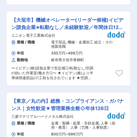
も強い体制を整えています。 ◇創業から30年以
タイヤバルブ、カバーなどで幅広い製品を展開！
のチームのリーダーも目指していただくことがで
上、地元大垣に根ざして事業を展開してきまし
世界No.1製品も保有！〜 ■募集背景： EV化に進
きます。 目安としては、1年目で現場作業に慣れ
た。地域の雇用創出を通じて社会に貢献し、地元
む中で、バッテリーに大量のエネルギーを蓄える
ていただき、3年目でリーダーとして担当工程に
を大切にする想いを大切にしています。未経験か
ことは難しい中で、モーターやバッテリーをでき
おける作業改善まで取り組み、5年目で積み上げ
【大垣市】機械オペレーター(リーダー候補)イビデ
らでも挑戦でき、仲間と共に地域を盛り上げたい
るだけ効率よく使用する必要性が求められていま
た経験を活かし教育にも携わっていただくような
方を歓迎します。 変更の範囲：会社の定める業務
す。使用中に温度上昇するモーターやバッテリー
ン請負企業※転勤なし／未経験歓迎／年間休日120
イメージです。 ■配属先： 配属先はイビデン株
を適切な温度に保つことでエネルギー効率が高ま
式会社 青柳事業場内です。当社は技術力の高さか
日
ユニオン電子工業株式会社
り、航続距離を延長することができます。そのた
ら長年イビデン株式会社から請負や派遣のニーズ
めの制御弁の開発をお任せします。 ■業務概要：
業種 / 職種
電子部品
,
機械・金属加工 組立・その
をいただいております。 ■勤務スタイル： ・交
熱マネジメントシステム用制御弁の設計開発をお
他製造職
替勤務「3班2交代制」 工場は、1日24時間フル稼
任せいたします。 ＜具体的な業務内容＞ ・制御
働しているため、3班（グループ）に分かれ、 1
年収
350万円
~
499万円
弁(膨張弁・逆止弁他)の設計開発及び評価 ・CAE
日2班の交替勤務で生産装置を連続操業します。
勤務地
岐阜県大垣市青柳町
解析(構造、流体、磁気) ・事業拡大を目指した活
そのため「昼勤4日間→休日2日間→夜勤4日間→
気ある職場 ■業務の特徴： ・入社後メンター制
休日2日間→昼勤4日間…」を繰り返すようばイメ
〜イビデン(株)請負企業で安定感◎/転勤なし/空調
度があり、メンター中心にOJTで教育します。ま
ージです。 ■就業時間： （1） 08:00 〜
の効いた作業室/働き方◎〜 ★イビデン(株)より半
た外部講習など研修も充実しています。 ・残業が
17:00（＋残業の場合〜20:00） （2） 20:00〜
導体関連部品の1工程を任されています ★空調の
多かった次の日には遅めに出社するなどフレック
05:00（＋残業の場合：〜08:00）休憩時間 60分
効いた室内で快適に作業ができます。 ※衛生につ
スタイム制を活用して業務に従事いただけます。
残業前 15分 ※時差勤務 1直 11:00 - 20:00 3直
いて厳格の為防護服を着ての作業となります。 ■
■充実の福利厚生： 産休・育休取得実績有、育休
23:00 - 08:00 変更の範囲：会社の定める業務
職務内容： パソコンに使用する部品（MPU）を
復帰後時短勤務可、出産祝い金有と子育て世代の
機械装置を用いて加工します。5名ほどのチーム
方にも安心の環境です。またフレックス制度有、
【東京／丸の内】総務・コンプライアンス・ガバナ
の一員として、日々の商品生産計画に沿い、特殊
社員食堂有、充実の研修制度、退職金、年間有給
な樹脂材を使用・機械装置を操作して製品加工を
ンス｜女性歓迎★管理業務全般◇年休126日
取得12日以上と長期就業しやすい環境です。 ■当
行います。 ※MPU（マイクロプロセッサ）とは：
社の強み： ・EV化に向け軽量化ニーズ拡大に伴
三菱マテリアルハードメタル株式会社
コンピュータにおける演算や制御などの機能を一
う超ハイテンプレス加工を中心とした生産増加に
枚の半導体チップに集積したものです。コンピュ
業種 / 職種
金属・製綱・鉱業・非鉄金属
,
人事（採
向けて、新工場を建設し事業の競争力強化に取り
ータの心臓部であるCPU（中央処理装置）として
用・教育） 人事（労務・人事制度）
組んでいます。 ・創業製品の自動車のタイヤ用バ
用いられることが多い部品です。 ■業務詳細：
ルブコアは、タイヤバルブの心臓とも言える精密
年収
800万円
~
999万円
・装置に材料を運び投入をします ・装置を操作し