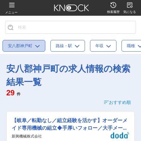
検索履歴
気になる
メニュー
安八郡神戸町
路線・駅
年収
職種
安八郡神戸町の求人情報の検索
結果一覧
29
件
おすすめ順
【岐阜／転勤なし／組立経験を活かす】オーダーメ
イド専用機械の組立◆手厚いフォロー／大手メーカ
ーと取引
新興機械株式会社