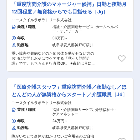
ハイブリッド車などに使用される車載用HP冷凍
名が活躍中です。男女比はおおよそ6：4です。
「重度訪問介護のマネージャー候補」日勤と夜勤月
サイクル用制御弁（エアコンの冷房運転に必要な
■キャリアパス： 製造オペレーター（基礎業務の
部品）の開発人員を増強するための採用になりま
12回程度／無資格からでも目指せる［Jg］
習得）→ラインリーダー（工程管理・メンバー指
す。 ■業務内容： ・車載冷凍サイクル用バルブ
導を担当）→複数ラインの取りまとめや生産性向
ユースタイルラボラトリー株式会社
の開発 ・車載用ECU（LIN/CAN通信，電源，パ
上プロジェクトへの参画など、より広い範囲のマ
ワー系制御）の開発 ■業務の特徴： ・入社後メ
業種 / 職種
福祉・介護関連サービス
,
ホームヘルパ
ネジメント・改善業務へステップアップ ■働き
ンター制度があり、メンター中心にOJTで教育し
ー・ケアワーカー
方、就業環境： 昼・夜の2交代制勤務で、年間休
ます。また外部講習など研修も充実しています。
日は120日とプライベートも確保しやすい環境で
年収
36万円
~
・残業が多かった次の日には遅めに出社するなど
す。月平均残業時間は約26時間で、有給休暇は入
勤務地
岐阜県安八郡神戸町横井
フレックスタイム制を活用して業務に従事いただ
社初日から付与され、前年度の平均取得日数は
けます。 ■求める経験 ・バルブ機構の設計・開
13.3日と取得しやすい風土です。屋内は冷暖房完
重い障害や難病などのためお体を動かせない方の
発の出来る人材（特にバルブの機械設計、圧力回
備で一年を通じて快適に勤務でき、社内の売店や
お宅に訪問しおそばでケアする『見守り訪問介
路設計、磁気回路設計の経験があると良い） ・
食堂も利用可能です。夜勤手当や残業手当によ
護』です。もちろん直行直帰OK。 ※夜勤は月に
ECU基板の設計・評価(回路設計、パターン設
り、頑張りが収入にも反映されます。 変更の範
12回。 【仕事内容】 ALSなどの難病の方や、さ
計、評価計画)の出来る人材（特にLIN通信の設計
囲：会社の定める業務
まざまな障がいによりおひとりでは生活できない
経験があると良い） ■同社の強み： ・創業製
方のご自宅へ伺い、生命と生活を支える、障害福
品の自動車のタイヤ用バルブコアは、タイヤバル
祉をメインとした訪問介護ケアのお仕事です。 ◎
ブの心臓とも言える精密部品です。日本初の国産
「医療介護スタッフ」重度訪問介護／夜勤なし／ほ
ケアスタッフ業務 障がい者の方、高齢者の方、一
化から90年以上の製造実績がある当社のバルブコ
人ひとりに必要なケアを行っていく、専門的な介
とんどの人が無資格からスタート／介護職員［Jd］
アは現在国内シェア100％、海外50％を超える世
護職です。 研修を通して、需要が非常に高い「医
界No.1シェアを誇っており、国産車であれば全て
ユースタイルラボラトリー株式会社
療的ケア」ができるプロフェッショナルな介護士
の車、海外の車でも2台に1台は当社のバルブコア
としても成長できます。 人の役に立つ仕事をして
業種 / 職種
福祉・介護関連サービス
,
介護福祉士・
を使用いただいております。 ・「100年に一度の
いきたい方、お待ちしております！ ・見守り ・
ケアマネジャー
大変革期」と向き合い、EV化に向け製品、軽量化
生活介助： 家事援助（洗濯、掃除、料理） ・身
ニーズ拡大に伴う超ハイテンプレス加工を中心と
年収
24万円
~
体介護： 起床・就寝・入浴・食事の介助 ・外出
した生産増加に向けて、新工場を建設し事業の競
勤務地
岐阜県安八郡神戸町横井
時の同行支援 ・医療的ケア： たんの吸引、経管
争力強化に取り組んでいます。 ・工場建設にあた
栄養（胃ろう・腸ろう） ・介護記録の記入 など
っては設備の高効率化による CO2 排出量の低減
障がいなどで身体が動かせないご利用者のご自宅
◎マネージャー業務 一緒にお仕事をするスタッフ