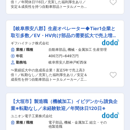
倍！／年間休日116日／充実した福利厚生あり／
している社内報やサークル活動、ありがとうプロ
安定＆成長性を持つ自動車部品トータルメーカー
ジェクトを通して、話しやすい職場の雰囲気作り
／工場内は冷暖房完備〜 ■職務内容： 生産設備
を心掛けています。他部署同士でのコミュニケー
の導入や改善を通じて生産性向上を図る仕事をお
ションも活発に行われています。 ＜ 当社の強
任せします。 設備・電気・制御の知識を活かし、
み ＞ ◆設計から量産までトータル対応！ 一貫
生産現場の課題解決を行う重要なポジションで
して自社内で行っているため要望や現場の声をす
【岐阜県安八郡】生産オペレーター◆Tier1企業と
す。 ＜ 主な業務内容 ＞ ・生産設備の導入 / 立
ぐに反映することができるためスピード感のある
上げ ・自動化 / 省人化の推進 ・生産ラインの改善
取引多数／EV・HV向け部品の需要拡大で売上増
対応が出来ます。また一貫することでトータルコ
・PLCプログラムの作成・修正 ＼ 当社で働く3
ストの面でも顧客の要望に応えられるような提案
加！
ギフハイテック株式会社
つの魅力 ／ ◆スキルアップが可能 一貫生産を
を実現できます。 ◆金型メーカーとして誕生した
行うトータルメーカーでは「ものづくり」に関わ
業種 / 職種
自動車部品
,
機械・金属加工 生産管理
高い技術力 独自の金型技術を強みに持っており、
る多種多様な経験ができます。最新の機械の導入
同社でしか製造できない製品を多数保有！（同社
年収
400万円
~
649万円
も早く学ぶ環境も充実しています。 ◆頑張りが認
シェア100％の車載エアコン部品もございます）
められる評価制度 「功労賞」など自分のがんばり
勤務地
岐阜県安八郡神戸町西保
自動車完成車メーカーや部品メーカーなどから長
を認められる場がたくさんございます！勤続年数
年の引き合いを頂いております。 ◆業績安定◎／
〜業績拡大中の急成長企業！直近5年で売上高3
に関わらず、仕事の頑張りがすぐに評価に繋がり
未来の製品製造 既存製品ばかりではなく、将来的
倍！／転勤なし／充実した福利厚生あり／安定＆
ます。 ◆仲間の存在を感じれる職場環境 社員イ
に向けた開発段階のものも多くございます。ご自
成長性を持つ自動車部品トータルメーカー／工場
ンタビューやコラム記事を発信している社内報や
身のスキルアップに繋がる機会もございます。 変
内は冷暖房完備〜 ■職務内容： 生産ラインが安
サークル活動、ありがとうプロジェクトを通し
更の範囲：会社の定める業務
定して稼働するよう現場を支える仕事をお任せし
て、話しやすい職場の雰囲気作りを心掛けていま
ます。 単純なライン作業ではなく、現場全体を見
す。他部署同士でのコミュニケーションも活発に
ながら状況に応じて対応する「考える仕事」で
行われています。 ＜ 当社の強み ＞ ◆設計か
【大垣市】製造職（機械加工）イビデンから請負企
す。 ＜ 主な業務内容 ＞ ・設備の立ち上げや
ら量産までトータル対応！ 一貫して自社内で行っ
簡単なトラブル対応 ・部材の準備や補充 ・作業
業※転勤なし／未経験歓迎／年間休日120日※
ているため要望や現場の声をすぐに反映すること
者への声かけやフォロー ・生産数や進捗の確認
ができるためスピード感のある対応が出来ます。
ユニオン電子工業株式会社
＼ 当社で働く3つの魅力 ／ ◆スキルアップが
また一貫することでトータルコストの面でも顧客
可能 一貫生産を行うトータルメーカーでは「もの
業種 / 職種
電子部品
,
機械・金属加工 組立・その
の要望に応えられるような提案を実現できます。
づくり」に関わる多種多様な経験ができます。最
他製造職
◆金型メーカーとして誕生した高い技術力 独自の