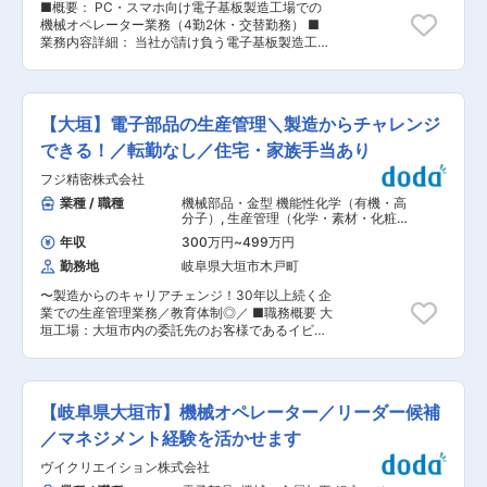
バーなど、様々な人々と協力しながら仕事を進め
■概要： PC・スマホ向け電子基板製造工場での
CADを使って製品の設計図や生産に必要な加工図
るためのコミュニケーション能力が向上します。
機械オペレーター業務（4勤2休・交替勤務） ■
を作成します。 商品単価が数千万円に達すること
【問題解決能力】 現場での予期せぬトラブルやデ
業務内容詳細： 当社が請け負う電子基板製造工場
もあるため、慎重に業務を進める必要があります
ータの不整合に対処する能力が培われます。 変更
にて、パソコンやスマートフォンに使用される
が、その分達成感が大きく、オーダーメイドの設
の範囲：会社の定める業務
CPU等の部品加工をお任せします。5名ほどのチ
計がやりがいとなります。 【設計製品例】 ・ス
ームに所属し、日々の生産計画に沿って特殊な研
ロットダイ：液晶やリチウム電池のコーティング
磨剤を使用しながら機械装置を操作し、製品を加
に使用 ・ロータリーダイ：絆創膏や紙おむつなど
【大垣】電子部品の生産管理＼製造からチャレンジ
工します。 入社後は、製品名や装置の名称・使い
の医療・衛生分野で使用される切断工具 ・圧縮工
方を覚えることからスタート。先輩社員がマンツ
できる！／転勤なし／住宅・家族手当あり
具プランジャー：石油化学プラントでエチレンガ
ーマンに近い形で操作手順を教えるほか、教育制
スを圧縮し、ポリエチレンを製造するためのピス
フジ精密株式会社
度や資格取得支援制度を通じて、未経験の方でも
トンとして使用 【顧客】 ・電気メーカー、衛生
段階的にスキルアップできる環境です。 ■組織構
業種 / 職種
機械部品・金型 機能性化学（有機・高
医療メーカー、化学メーカーなど様々です。 ■入
成： 8名（チーム制）で業務を行っており、男女
分子）
,
生産管理（化学・素材・化粧
社後の流れ： 最初の1〜2か月は初心者用の機械で
比はおよそ6：4です。 ■キャリアパス： 製造担
品・トイレタリー） 製造・生産リーダ
操作研修を行います。その後、OJTで業務に慣れ
年収
300万円
~
499万円
ー
当の業務サポートを通じて製品知識・装置操作を
ていただきます。必要な資格や講習は会社負担で
勤務地
岐阜県大垣市木戸町
習得→一連のオペレーションを一人で行えるよう
取得します。 約1年半で設計技術者として活躍
担当範囲を拡大→経験を重ね、リーダー候補とし
し、その後は技術サービス（アフターフォロー対
〜製造からのキャリアチェンジ！30年以上続く企
てチーム運営や新人育成にも関与 ■働き方、就業
応）にも挑戦します。製品の長寿命に伴う不具合
業での生産管理業務／教育体制◎／ ■職務概要 大
環境： 年間を通じて4勤2休の出勤カレンダーに
やトラブル対応など、業務の幅を広げていただき
垣工場：大垣市内の委託先のお客様であるイビデ
よる昼夜2交替勤務です。シフトが安定している
ます。 打合せは最初は営業や上司と同席し、慣れ
ン社の工場にて、製造組立・検査等の請負事業に
ため生活リズムを整えやすく、計画的な休暇取得
たら一人でできるようになります。 ■組織： 設
おける生産管理を担当していただきます。 ※大垣
がしやすい環境です。現場ではチームで協力しな
計部全体で18名程、20〜50・60代の方まで幅広
市内に委託先工場がいくつかあるため、上記以外
がら業務を進めるため、残業は状況に応じて無理
い年齢層が在籍しております。 ■働く環境： 将
の可能性もございます。いずれも大垣市内の工場
のない範囲に抑えられています。入社後はフレッ
【岐阜県大垣市】機械オペレーター／リーダー候補
来、管理職を目指していただく職群ですので、キ
になります。 ■仕事内容 ＜最初にお任せする業
シュマン・アドバイザー制度により上司が1対1で
ャリアアップのための転勤・異動の可能性ござい
務＞ ・受注管理、出荷管理 ・人員管理、資材等
／マネジメント経験を活かせます
サポートし、悩みや不安も相談しやすい就業環境
ます。 変更の範囲：会社の定める業務
の発注管理 ・生産計画の立案・管理 ＜ゆくゆく
です。 変更の範囲：会社の定める業務
ヴイクリエイション株式会社
お任せする業務＞ ・業務効率化や生産性向上のた
めの改善策の検討・実現に向けた取り組みの実施