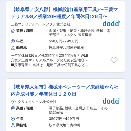
者の嗜好の多様性に合わせ、牛乳以外にも多様な
は本州全域となります。遠方へは短期出張となり
で流れを理解できるようになることを目標にして
商品を製造・販売しております。 ◇特に果汁
ますが、土日の作業は発生しません。（年に数回
いただき、 3年目近くで一人立ちできるようにじ
【岐阜県／安八郡】機械設計(産業用工具)〜三菱マ
100%の「あじわいシリーズ」の売上が好調で、
程度）その他は、基本日帰りです。 ・出張が発生
っくりサポートいたします。 （2年目以降も技術
現在はアップル、オレンジ、グレープの3種類を
した際には、宿泊費や食費は会社で負担しており
テリアルG／残業20H程度／年間休日126日〜
部門のサポート等充実しておりますので、ご安心
展開しております。 変更の範囲：会社の定める業
ます。 ・災害地や山を登っての測量もあり、ある
ください。） 【ノルマなし！顧客のためになる提
務
三菱マテリアルハードメタル株式会社
程度の体力が必要です。 ＼＼プライベートを大切
案ができる！】 当社はものを売るというよりも、
にできる環境／／ ・自分時間を大切にしてほしい
業種 / 職種
金属・製綱・鉱業・非鉄金属
,
機械・電
生産設備を作りたい企業のニーズを把握しなが
ため残業はほぼ発生いたしません。 ・年間休日
子部品・コネクタ 医療機器
ら、提案をしていく業務です。 そのため、売上や
125日×休日出勤無し！ ・測量という仕事は好き
販売数などのノルマはありません。 ただ訪問数な
年収
550万円
~
799万円
だけど、プライベートも大切にしたいという方に
どの行動目標はあり、評価の対象になるためプロ
勤務地
岐阜県安八郡神戸町横井
ピッタリです♪ ■組織構成： ・40代男性と70代
セスを重視したい方におすすめです！ 【同じもの
男性の2名体制です。 ・遠方への出張が発生する
は1つもない、飽きないものづくり】 当社が手掛
〜年間休日126日／残業時間月20時間程度とWLB
場合は、先輩との同行がメインです。 ■仕事のや
ける専用設備機械は2つとして同じものはなく、
充実／三菱マテリアルグループのため安定性◎〜
りがい： 【社会貢献】 測量は建築や土木、都市
顧客要望に沿った完全フルカスタマイズです。
■採用背景： 当社は、超硬工具や切削工具などの
計画などの基盤を支える重要な仕事です。自分の
様々な機械に携わるチャンスがあり、各部署と連
製品を提供しており、多くの業界で信頼を得てい
測量データが大規模なプロジェクトの基盤となる
携して、世の中に1つしかないオーダーメイドの
ます。当社の耐摩工具は、硬く強度の高い超硬合
ことに誇りを感じることができます。 【現場とオ
専用機をつくるやりがいがあります。 ■組織：
金の優れた特性を活かし、鉄鋼、エネルギー産
フィスのバランス】 現場での測量作業とオフィス
営業担当は5名です。 ※営業アシスタントも在籍
業、生活製品の製造などで広く使用されていま
でのデータ解析・報告書作成の両方を行うため、
【岐阜県大垣市】機械オペレーター／未経験から社
しており、営業に集中できます。 変更の範囲：会
す。 さらに、当社は超硬合金の材料開発から製品
多様な経験ができます。 【達成感】 精密な測量
社の定める業務
化までの一貫生産体制と精密加工技術を備えてお
内育成可能／年間休日１２０日
データを提供し、そのデータがプロジェクトの成
り、市場が求める製品を迅速に提供することが可
功に寄与することで大きな達成感を得ることがで
ヴイクリエイション株式会社
能です。 ■業務内容： ・お客様との設計打ち合
きます。 ■身に着くスキル： 【技術的スキル】
わせ ・CADを使用した製図（1案件あたり10〜
業種 / 職種
電子部品
,
機械・金属加工 組立・その
測量機器の操作方法や測量ソフトウェアの使い方
40枚程度） ・主なお客様は電子部品産業、医
他製造職
など、専門的な技術スキルが身に付きます。 【デ
療、衛生産業、鉄鋼業等 ※将来的には、お客様へ
ータ解析】 測量データを正確に解析し、必要な情
年収
350万円
~
449万円
の技術サービスも担当していただきます。 これ
報を抽出・報告するスキルが養われます。 【コミ
勤務地
岐阜県大垣市青柳町
は、超硬合金を用いた特殊な耐摩工具の設計業務
ュニケーション能力】 クライアントやチームメン
です。 お客様と使用に関する打ち合わせを行い、