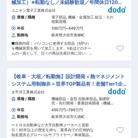
し、変形や傷、汚れ、変色がないかをチェックす
械加工）※転勤なし／未経験歓迎／年間休日120日
卒社員も毎年入社しており、活躍いただいており
る作業です。 ■業務詳細 ・生産設備を使用した
ます。 将来的には5人程のチームのリーダーも目
※
ユニオン電子工業株式会社
機械オペレーター業務 ・各種規定に則った形での
指していただくことができます。 目安としては、
検査業務 ・設備間の製品を運ぶ物流業務 など
業種 / 職種
電子部品
,
機械・金属加工 組立・その
1年目で現場作業に慣れていただき、3年目でリー
■入社後の進め方・研修 入社後、業務に必要なス
他製造職
ダーとして担当工程における作業改善まで取り組
キルや知識はしっかりと教育いたします。個人差
み、5年目で積み上げた経験を活かし教育にも携
年収
350万円
~
449万円
はありますが2カ月〜半年ほどかかります。 座学
わっていただくようなイメージです。 ■配属先：
勤務地
岐阜県大垣市青柳町
を含めて、まずは仕事を覚えるところから始めま
配属先はイビデン株式会社 青柳事業場内です。当
す。徐々に業務を習得していただき、段階を踏ん
社は技術力の高さから長年イビデン株式会社から
■職務内容： パソコンに使用する部品（MPU）
で担当する範囲を広げていただきます。 将来的に
請負や派遣のニーズをいただいております。 ■勤
を機械装置を用いて加工します。5名ほどのチー
は現場をマネジメントする立場として、生産管理
務スタイル： ・交替勤務「3班2交代制」 工場
ムの一員として、日々の商品生産計画に沿い、特
などのポジションへのキャリアアップの可能性も
は、1日24時間フル稼働しているため、3班（グ
殊な樹脂材を使用・機械装置を操作して製品加工
ございます。 ■組織構成 工場ごとにより異なり
ループ）に分かれ、 1日2班の交替勤務で生産装置
を行います。 ※MPU（マイクロプロセッサ）と
ますが、工場全体で当社の社員は30名程度となり
を連続操業します。そのため「昼勤4日間→休日2
は：コンピュータにおける演算や制御などの機能
ます。その中で生産管理を担当している当社社員
日間→夜勤4日間→休日2日間→昼勤4日間…」を
を一枚の半導体チップに集積したものです。コン
は5,6名となります。20代が約4割、30代2割、
【岐阜・大垣／転勤無】設計開発＜熱マネジメント
繰り返すようばイメージです。 変更の範囲：会社
ピュータの心臓部であるCPU（中央処理装置）と
40代2割、50代2割程在籍。 男性6割、女性4割在
の定める業務
して用いられることが多い部品です。 ■入社後／
システム用制御弁＞世界TOP製品有！老舗Tier1企
籍。中途入社者7割弱在籍。 ■働きやすさ ◎平均
キャリアパス： チームは5〜7名の構成で、20
有給取得率61.4％／平均取得日数9.8日 取得しや
業
太平洋工業株式会社
代〜30代のメンバーが多く活躍しております。
すい環境です♪ ◎育休制度あり（復帰率100％）
当社では、働きやすい環境で従事していただきた
業種 / 職種
機械部品・金型 自動車部品
,
基礎研
お子様が3歳頃まで、1日6時間の時短勤務が可能
いので、「フレッシュマン制度」を設けておりま
究・先行開発・要素技術開発（機械）
です！ ■働き方 2交替制で、日勤（8:00〜
す。 「フレッシュマン制度」とは、入社後は先輩
自動車・自動車部品
17:00）4日→休2日→夜勤（20:00〜5:00）4日→
年収
450万円
~
799万円
社員がマンツーマンでプライベート・仕事問わず
休2日を繰り返すサイクルです。 ■会社の特徴 ◇
勤務地
岐阜県大垣市久徳町
コミュニケーションをとることができるような仕
取引先の幅を広げることで、安定した経営基盤を
組みです。 製品や装置の名前・使い方を覚えてい
築いています。以前はイビデン様とのお取引が中
〜トヨタ自動車など大手自動車メーカーと直取
くことからスタートしていただきますので未経験
心でしたが、現在は太平洋精工様やナブテスコ様
引！90年以上の歴史を持ち、業界内での圧倒的な
の方でも安心です。新卒社員も毎年入社してお
など複数の企業と関係を深めており、景気変動に
知名度誇るグローバルサプライヤー／車体製品、
り、活躍いただいております。 将来的には5人程