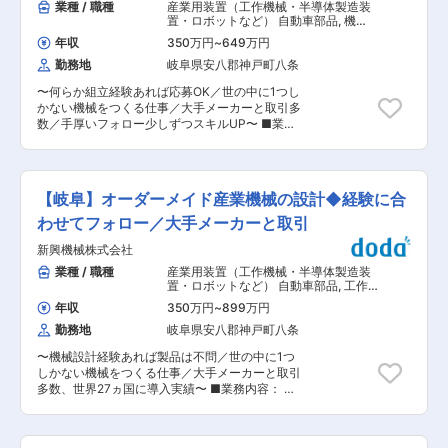
業種 / 職種
産業用装置（工作機械・半導体製造装
置・ロボットなど） 自動車部品
,
機
械・金属加工 組立・その他製造職
年収
350万円
~
649万円
勤務地
岐阜県安八郡神戸町八条
〜何らか組立経験あれば応募OK／世の中に1つし
かない機械をつくる仕事／大手メーカーと取引多
数／手厚いフォロー少しずつスキルUP〜 ■業務
内容： ・専用機械（オーダーメイド）の組み立て
を担当します。 ・機械図面を見ながら、基本的に
はチームで組み立ていく仕事です。 ■異なる業界
出身でも安心のフォロー体制： ◎異なる業界の方
【岐阜】オーダーメイド産業機械の設計◆経験に合
でも少しずつフォローを受けながらスキルを高め
ていけます。一人ひとりに教育係がつきスキルア
わせてフォロー／大手メーカーと取引
ップのフォローを行うので安心です。 ◎当社には
新興機械株式会社
どんな機械でも現地で組立や調整できるように教
育するシステムがあります。 ■同じものは1つも
業種 / 職種
産業用装置（工作機械・半導体製造装
ない、飽きないものづくり： 当社が手掛ける専用
置・ロボットなど） 自動車部品
,
工作
設備機械は2つとして同じものはなく、顧客要望
機械・産業機械・ロボット 半導体製造
年収
350万円
~
899万円
装置
に沿った完全フルカスタマイズです。様々な機械
勤務地
岐阜県安八郡神戸町八条
に携わるチャンスがあり、常に、営業、設計、製
造の各部署を連携して、世の中に1つしかないオ
〜機械設計経験あれば製品は不問／世の中に1つ
ーダーメイドの専用機をつくるやりがいがありま
しかない機械をつくる仕事／大手メーカーと取引
す。 ■組織： 組立担当は12名です。 変更の範
多数、世界27ヵ国に導入実績〜 ■業務内容： ・
囲：会社の定める業務
機械設計として顧客要望を踏まえたフルカスタマ
イズの専用機械の設計を担当します。 ・入社後は
バラシの図面から担当して経験を積み、長期的に