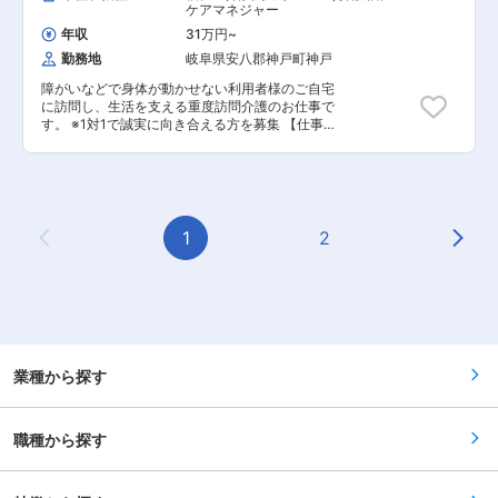
ケアマネジャー
取得も可能！持っていない資格を取得して給与も
に指導します。未経験の方もプロとして成長でき
輩スタッフが必ず同行し、業務の流れや注意点を
UP。
ます。
徹底的に指導します。未経験の方もプロとして成
年収
31万円
~
長できます。
勤務地
岐阜県安八郡神戸町神戸
障がいなどで身体が動かせない利用者様のご自宅
に訪問し、生活を支える重度訪問介護のお仕事で
す。 ※1対1で誠実に向き合える方を募集 【仕事内
容】 見守りや日常生活のお手伝いが中心ですが、
利用者様の生活を支える大切なお仕事です。 ※日
勤と夜勤月12回程度 ◎サービス提供責任者業務
一緒にお仕事をするスタッフさんのシフト管理や
教育など働きやすい環境を整えるお仕事を主にお
願いします。 質問や相談などを気軽に受けられる
1
2
Previous Page
Next
頼られる社員さんとして活躍してください！ ■介
護スタッフのフォロー・指導・育成・ケア ■ご家
族との連絡 ■担当者会議への出席 など ◎ケア業
務 ■見守り・対話：状態の変化に気を配りながら
の安全管理 ■生活介助： 家事援助（洗濯、掃
除、料理など） ■身体介護： 起床・就寝・入
浴・食事の介助など ■医療的ケア： たんの吸
引、経管栄養（胃ろう・腸ろう） など ※詳細
業種から探す
は面談時にお伝えします ◎最初は先輩スタッフが
必ず同行し、業務の流れや注意点を徹底的に指導
します。未経験の方もプロとして成長できます。
職種から探す