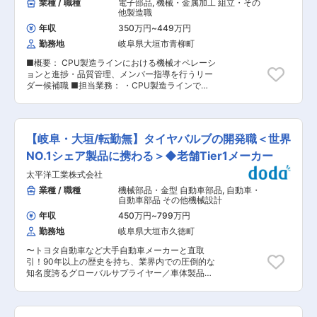
業種 / 職種
電子部品
,
機械・金属加工 組立・その
・従業員への指導 ■教育体制 まずは現場を理解
他製造職
いただくため、製造業務（4勤2休）や検査業務に
年収
350万円
~
449万円
従事していた抱きます。 OJTを予定しており、ま
勤務地
岐阜県大垣市青柳町
ず1つ覚えたら次の業務、という形で教えるた
め、ご自身のペースでお仕事を覚えていただきま
■概要： CPU製造ラインにおける機械オペレーシ
す。 新卒で入社して、現場の作業者からキャリア
ョンと進捗・品質管理、メンバー指導を行うリー
をはじめ、現在は生産管理者としてご活躍いただ
ダー候補職 ■担当業務： ・CPU製造ラインでの
いている方もいらっしゃいます。 育成には定評が
機械オペレーター業務（操作・運搬・簡易検査）
あるため、文系の方も歓迎です。 ■組織構成 工
・請負元との工程調整および製品流動管理 ・生産
場ごとにより異なりますが、工場全体で30名程度
計画に基づく作業指示・進捗管理 ・安全・品質チ
となります。生産管理を担当している社員は５，
ェックおよび改善活動の推進 ・チームメンバーの
6名となります。 ■会社の特徴 弊社は創業より30
【岐阜・大垣/転勤無】タイヤバルブの開発職＜世界
育成・指導 など ■業務内容詳細： 当社の半導
年以上、地元大垣に密着して業務を続けてきまし
体製造ラインにて、パソコン部品（CPU）や電子
NO.1シェア製品に携わる＞◆老舗Tier1メーカー
た。地域社会への貢献なくして、長く続く企業に
基板の製造工程全体を管理するリーダーとしてご
はなり得ません。 弊社では地元での工場求人を通
太平洋工業株式会社
活躍いただきます。現場では、機械オペレーター
じて、地域の雇用創出で力を注いでいます。 未経
として装置の操作、製品の運搬、簡易的な検査を
業種 / 職種
機械部品・金型 自動車部品
,
自動車・
験は問題にはなりません。地元を大切に、この地
行いながら、生産計画に沿ってラインの進捗をコ
自動車部品 その他機械設計
で働きたい。 そんな地元愛にあふれる方、初めて
ントロールします。同時に、請負元企業との工程
のことにも頑張ろうと思える方、同じ地元の仲間
年収
450万円
~
799万円
連携・調整、製品の流動管理を行い、安定した生
を大切にできる方。そう言った人と会社を、地域
勤務地
岐阜県大垣市久徳町
産を維持することが重要な役割です。安全・品質
を盛り上げていきたいと思っています。 変更の範
チェックを徹底し、トラブル時には原因把握と再
囲：会社の定める業務
〜トヨタ自動車など大手自動車メーカーと直取
発防止策の立案を行っていただきます。また、チ
引！90年以上の歴史を持ち、業界内での圧倒的な
ームメンバーへの作業指示やOJTによる教育・育
知名度誇るグローバルサプライヤー／車体製品、
成も担当いただき、現場の中心としてメンバーを
タイヤバルブ、カバーなどで幅広い製品を展開！
リードしていただきます。昼夜2交代制でローテ
世界No.1製品も保有！〜 ■募集背景 バッテリー
ーション勤務となります。 ■組織構成： 製造部
式ハイブリッド車、プラグインハイブリッド車、
門のライン内で複数名のオペレーターとともに8