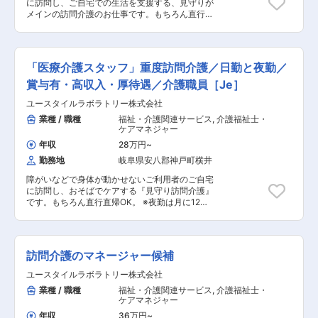
に加え、太陽光発電システム等の導入によりカー
に訪問し、ご自宅での生活を支援する、見守りが
さんのシフト管理や教育など働きやすい環境を整
ボンニュートラル実現に取り組んでおり、また従
メインの訪問介護のお仕事です。もちろん直行直
えるお仕事を主にお願いします。 質問や相談など
業員がいきいきと働くことができる職場環境づく
帰OK。 【仕事内容】 見守りがメインの訪問介護
を気軽に受けられる頼られる社員さんとして活躍
りと地域に根ざした工場運営に努め、持続可能な
のお仕事です。寝返りをうたせて上げたり、日常
してください！ ・サービス提供管理 ・介護スタ
社会の実現に貢献してまいります。 変更の範囲：
生活のお手伝いなどもございます。 ・見守り ・
ッフのフォロー・指導・育成・ケア ・ご家族との
会社の定める業務
日常生活のお手伝い ・食事介助 ・介護記録の記
連絡 ・担当者会議への出席 ・スタッフのシフト
「医療介護スタッフ」重度訪問介護／日勤と夜勤／
入 など ※詳細は面談時にお伝えします ◎働い
作成 ・ご利用者様ごとのチーム管理 ・他事業
ている人のほとんどが無資格・未経験からスター
賞与有・高収入・厚待遇／介護職員［Je］
所・行政相手の打合せ ・事業部の運営、売上管理
ト！！研修や仕事を覚えるまでは先輩スタッフが
・営業戦略の企画と実行 ・非常勤スタッフの採
ユースタイルラボラトリー株式会社
同行するので安心！ ■━━━ 1日のスケジュール
用 など ※詳細は面談時にお伝えします ◎働い
例 ━━━□ ◇9:00～／サービス開始 ・ベットか
業種 / 職種
福祉・介護関連サービス
,
介護福祉士・
ている人のほとんどが無資格・未経験からスター
ら車いすへの移乗 ・お食事介助 ・外出援助な
ケアマネジャー
ト！！研修や仕事を覚えるまでは先輩スタッフが
ど ◇13:00～／サービス記録、終了 ＜休憩・次
同行するので安心！ ■━━━ 1日のスケジュール
年収
28万円
~
の利用者宅へ移動＞ ◇14:00～／利用者宅到着・
例 ━━━□ 【日勤】 ◇9:00～／サービス開始 ・
勤務地
岐阜県安八郡神戸町横井
サービス開始 ◇18:00～／サービス記録、終了 ・
ベットから車いすへの移乗 ・お食事介助 ・外出
直行直帰OK ※担当する件数や、ご利用者様によっ
援助など ◇13:00～／サービス記録、終了 ＜休
障がいなどで身体が動かせないご利用者のご自宅
て時間・サービスは異なります。 ※介護保険サー
憩・次の利用者宅へ移動＞ ◇14:00～／利用者宅
に訪問し、おそばでケアする『見守り訪問介護』
ビスを提供する事業所の場合は家事代行などのお
到着・サービス開始 ◇18:00～／サービス記録、
です。もちろん直行直帰OK。 ※夜勤は月に12
仕事が含まれるケースもあります ＊＊ ここがオ
終了 ・直行直帰OK 【夜勤】 ◇22:00～／サービ
回。 【仕事内容】 見守りがメインの訪問介護の
ススメ！！ ＊＊ ＜続けやすい職場3種の神器／
ス開始 ・就寝前後の身支度ケア(歯磨き、お
お仕事です。寝返りをうたせて上げたり、日常生
未来がある業種＞ 【POINT1：続けやすい職場3
着換え 等) ・就寝中の体位交換、痰吸引など
活のお手伝いなどもございます。 ・生活介助：
種の神器】 厚待遇：賞与年2回はもちろん有給休
◇23:00～／ご利用者様就寝 ・定時の体位交換
家事援助（洗濯、掃除、料理） ・身体介護： 起
暇や完全週休二日制といった待遇も充実していま
訪問介護のマネージャー候補
・見守り ・痰吸引など ◇7:00～／ご利用者様起
床・就寝・入浴・食事の介助 ・外出時の同行支援
す！ 職場環境：たくさんの人を一度にケアする施
床 ◇8:00～／サービス記録、終了 ・直行直帰OK
・介護記録の記入 など ※詳細は面談時にお伝
ユースタイルラボラトリー株式会社
設とは違い、お一人に寄り添いゆったりとしたオ
※担当する件数や、ご利用者様によって時間・サ
えします 介護スタッフのフォローなどサービス提
シゴト。また、関わるのはご利用者さんがメイン
業種 / 職種
福祉・介護関連サービス
,
介護福祉士・
ービスは異なります。 ＊＊ ここがオスス
供責任者としての業務もございます。 ◎働いてい
なので人間関係で悩むこともありません。 給与：
ケアマネジャー
メ！！ ＊＊ 【POINT1：生涯使える介護資格を
る人のほとんどが無資格・未経験からスター
「今は良いけど将来を考えたら今の給与だと難し
無料で取得とキャリアパス】 無料で「重度訪問介
ト！！研修や仕事を覚えるまでは先輩スタッフが
年収
36万円
~