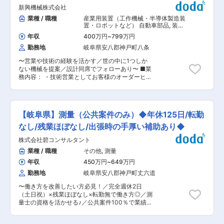
おります。 そんな当社の製造オペレーターとし
（20〜60代）となります。 ＜事業概要＞ 高品質
新興機械株式会社
て、牛乳・乳飲料・ジュースの熱処理をお任せし
の超硬合金製造技術と精密加工技術を生かした
ます。 食品業界未経験から始められた方が多く、
業種 / 職種
産業用装置（工作機械・半導体製造装
「超硬合金素材」「耐摩耗工具」「建設工具」の
安心してスタートいただけます。 ■具体的には：
置・ロボットなど） 自動車部品
,
装
設計・開発・製造 ※海外60ヶ国以上に販売ネット
◇飲料の品質的な安全を守る「殺菌機」の操作が
置・工作機械・産業機械営業（国内）
ワークを持ち、世界最高水準の製品とサービスを
年収
400万円
~
799万円
工作機械・産業機械・ロボット
メイン業務ですが、部署としては原材料の受け入
提供 ＜採用メッセージ＞ この度は当社の採用情
勤務地
岐阜県安八郡神戸町八条
れや、乳飲料・果汁飲料の調合作業なども担当す
報をご覧頂き、ありがとうございます。私たちは
る、飲料製造の中核を担う業務です。 ■働き方：
超硬工具の製造を手がけています。この業界は少
〜営業や技術の経験を活かす／世の中に1つしか
◎基本的な業務は、手順通りの機械操作や、確
し馴染みが薄いかもしれませんが、私たちの製品
ない機械を提案／設計同席でフォローあり〜 ■業
認・モニタリング作業となりますので、難しい技
は世界中の生活を支える重要な役割を果たしてい
務内容： ・技術営業としてお客様のオーダーヒア
術や経験は要しません。 ◎入社後、業務経験を積
ます。当社最大の特徴は、社員一人ひとりが「ど
リングから設計との連携、納品後のアフターサポ
みながら、機械設備のメンテナンス技術やトラブ
こにも負けない製品を作りたい」という強い思い
ートをお任せします。 ・当社の製品は国内企業の
ル対応スキルを身に付けていくことができます。
を持っており、その思いから生まれる自由な発想
海外工場への納品がほとんど、営業先は国内企業
◎部署内のメンバーとの兼ね合い次第ですが、シ
とチームとしてのこだわりです。コミュニケーシ
のため英語は不要です。専門的な知識も技術設計
フト作成毎に希望日を各々申請していただきます
【岐阜県】測量（公共案件のみ）◆年休125日/転勤
ョンが良好な職場環境のもとで、皆さんが自分ら
の同行などでカバーできる体制です。 ■具体的に
ので、臨機応変に勤務日設定が可能です。 ◎入社
しく働ける会社です。 変更の範囲：会社の定める
は： ・メーカー企業の技術部門と打ち合わせ、ご
なし/残業ほぼなし/出張時の手厚い補助あり◆
後は先輩社員からのOJTにて一人立ちを目指して
業務
要望のヒアリングを行います。 （当社の設計部門
いただきます。 ■やりがい： 岐阜県、愛知県に
株式会社碧コンサルタント
も同席しますので、ご安心ください。） ・自社技
住んでいる方ならスーパーなどで1度は見たこと
術設計と図面の落とし込みを行い、顧客に提案、
業種 / 職種
その他
,
測量
があるほど身近な商品の製造や流通に携わること
見積もり作成、受注を行います。 ・受注から納品
ができます。 一般消費者の方々に、自分の携わっ
年収
450万円
~
649万円
まで進捗管理と納品後のアフターサポートをお任
た商品を手に取って買っていただくところを見る
せします。 ■当ポジションの魅力： 【異業界出
勤務地
岐阜県安八郡神戸町丈六道
ことができることも大きなやりがいになります。
身でも安心、充実の教育体制◎】 入社時点での機
■当社について： ◇明治16年（1883年）、牛を
〜働き方を改善したい方必見！／完全週休2日
械知識は不問です。 入社後は、技術・営業部門の
飼育し牛乳を搾って販売する会社として創業しま
（土日祝）×残業ほぼなし×転勤無で働き方◎／測
先輩社員が、マンツーマンでつきながら業務や機
した。 ◇現在ではスーパーマーケットやドラッグ
量士の資格を活かせる♪／公共案件100％で業績安
械知識を教えていただきます。 マニュアルもあ
ストアへの販売のほか、幼稚園、小・中学校の学
定〜 ■業務概要： ・主に道路や山等を測量し図
りますが、基本的には先輩社員と一緒に行動して
校給食用牛乳の提供もしております。 ◇また消費
面化するお仕事をお任せいたします。 ・作業地域
いき、少しずつ業務を覚えていただきます。 1年