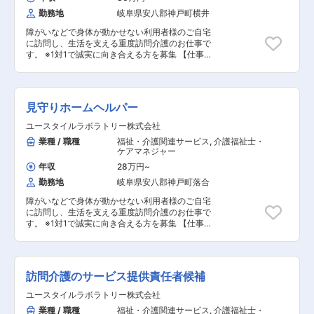
いよな～」なんて思っていませんか？資格の取得
護従業者養成研修統合課程」や「実務者研修」の
同行するので安心！ ■━━━ 1日のスケジュール
勤務地
岐阜県安八郡神戸町横井
などで給与UPのチャンス多数。最短半年で給与
取得が可能です。 資格取得で医療的ケアができる
例 ━━━□ 【日勤】 ◇9:00～／サービス開始 ・
UPした方もいます。 【POINT2：2025年に介護
ワンランク上の介護士さんに！！ あなたの能力と
ベットから車いすへの移乗 ・お食事介助 ・外出
障がいなどで身体が動かせない利用者様のご自宅
需要がUP！！学び・働くなら今！！】 2025年に
やる気次第で スタッフ → サービスリーダー → サ
援助など ◇13:00～／サービス記録、終了 ＜休
に訪問し、生活を支える重度訪問介護のお仕事で
団塊の世代が75歳を迎え、全人口の18.1%が後期
ービス提供責任者 → コーディネーター → マネー
憩・次の利用者宅へ移動＞ ◇14:00～／利用者宅
す。 ※1対1で誠実に向き合える方を募集 【仕事内
高齢者になるとされています。（65歳以上は全人
ジャーになることも可能、上を目指しやすい会社
到着・サービス開始 ◇18:00～／サービス記録、
容】 ※日勤と夜勤月12回程度 ◎マネージャー業務
口の30.3％予想） 介護サービスのニーズが高ま
です♪ 【POINT2：続けやすい職場3種の神器】 厚
終了 ・直行直帰OK 【夜勤】 ◇22:00～／サービ
一緒にお仕事をするスタッフさんのシフト管理や
る一方で、深刻な介護人材不足に陥ると予測され
待遇：賞与年2回はもちろん有給休暇や完全週休
ス開始 ・就寝前後の身支度ケア(歯磨き、お
教育など働きやすい環境を整えるお仕事を主にお
ています。 だからこそ！！！介護を学び、働くな
二日制といった待遇も充実しています！ 職場環
着換え 等) ・就寝中の体位交換、痰吸引など
願いします。 質問や相談などを気軽に受けられる
ら今です！
見守りホームヘルパー
境：たくさんの人を一度にケアする施設とは違
◇23:00～／ご利用者様就寝 ・定時の体位交換
頼られる社員さんとして活躍してください！ ■サ
い、お一人に寄り添いゆったりとしたオシゴト。
・見守り ・痰吸引など ◇7:00～／ご利用者様起
ービス提供管理 ■介護スタッフのフォロー・指
ユースタイルラボラトリー株式会社
また、関わるのはご利用者さんがメインなので人
床 ◇8:00～／サービス記録、終了 ・直行直帰OK
導・育成・ケア ■ご家族との連絡 ■担当者会議へ
業種 / 職種
福祉・介護関連サービス
,
介護福祉士・
間関係で悩むこともありません。 給与：「今は良
※担当する件数や、ご利用者様によって時間・サ
の出席 ■スタッフのシフト作成 ■ご利用者様ごと
ケアマネジャー
いけど将来を考えたら今の給与だと難しいよな
ービスは異なります。 ＊＊ ここがオスス
のチーム管理 ■他事業所・行政相手の打合せ ■事
～」なんて思っていませんか？資格の取得などで
メ！！ ＊＊ 【POINT1：続けやすい職場3種の
業部の運営、売上管理 ■営業戦略の企画と実行 ■
年収
28万円
~
給与UPのチャンス多数。最短半年で給与UPした
神器】 厚待遇：賞与年2回はもちろん有給休暇や
非常勤スタッフの採用 ◎ケアスタッフ業務 障がい
勤務地
岐阜県安八郡神戸町落合
方もいます。
完全週休二日制といった待遇も充実しています！
者の方、高齢者の方、一人ひとりに必要なケアを
職場環境：たくさんの人を一度にケアする施設と
行っていく、専門的な介護職です。 研修を通し
障がいなどで身体が動かせない利用者様のご自宅
は違い、お一人に寄り添いゆったりとしたオシゴ
て、需要が非常に高い「医療的ケア」ができるプ
に訪問し、生活を支える重度訪問介護のお仕事で
ト。また、関わるのはご利用者さんがメインなの
ロフェッショナルな介護士としても成長できま
す。 ※1対1で誠実に向き合える方を募集 【仕事内
で人間関係で悩むこともありません。 給与：「今
す。 人の役に立つ仕事をしていきたい方、お待ち
容】 見守りや日常生活のお手伝いが中心ですが、
は良いけど将来を考えたら今の給与だと難しいよ
しております！ ■見守り・対話：状態の変化に気
利用者様の生活を支える大切なポジションです。
な～」なんて思っていませんか？資格の取得など
を配りながらの安全管理 ■生活介助： 家事援助
※日勤と夜勤月12回程度 ■見守り・対話：状態の
で給与UPのチャンス多数。最短半年で給与UPし
（洗濯、掃除、料理など） ■身体介護： 起床・
変化に気を配りながらの安全管理 ■生活介助：
訪問介護のサービス提供責任者候補
た方もいます。 【POINT2：無料で取れる公的資
就寝・入浴・食事の介助など ■医療的ケア： た
家事援助（洗濯、掃除、料理など） ■身体介護：
格】 無料で「重度訪問介護従業者養成研修統合課
んの吸引、経管栄養（胃ろう・腸ろう） など
起床・就寝・入浴・食事の介助など ■医療的ケ
ユースタイルラボラトリー株式会社
程」を取得できるから、無資格、未経験の方でも
※詳細は面談時にお伝えします ◎最初は先輩スタ
ア： たんの吸引、経管栄養（胃ろう・腸ろう）
業種 / 職種
福祉・介護関連サービス
,
介護福祉士・
OK また、当社研修で「介護職員実務者研修」の
ッフが必ず同行し、業務の流れや注意点を徹底的
など ※詳細は面談時にお伝えします ◎最初は先