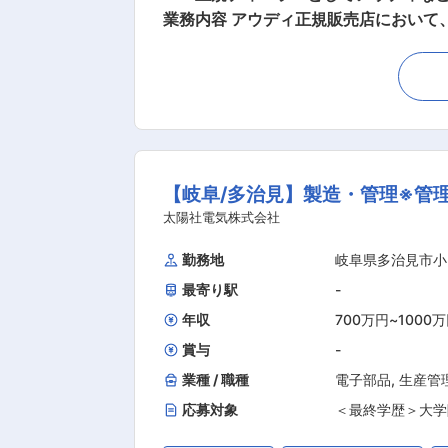
業務内容 アウディ正規販売店において
検 ・納車前点検・ディーラーオプションの取り
社後初めにブランドや車種について学
能力やスキルに合わせて1日数台を担当いただく予定です。 ■研修制度 各分野のスペシャリ
講習、数回開催される充実したメーカ
ますので、メーカー認定資格取得にもぜひ挑戦してください。 ■組織構成 当社では、2
います。 各支店ごとに3〜12名の整
【岐阜/多治見】製造・管理※管
を専任担当することができ黙々と集中できる環境です。 ■福利厚生充実／資格手当充実 充実した
を行っております。 ・整備士1級 30,00
太陽社電気株式会社
月 ・メーカー資格 10,000〜50,
勤務地
岐阜県多治見市小
級+現場手当＋検査員の場合⇒60,000円/月を固定支給 ■当社の魅力／働きやすい環境 現在定年後
最寄り駅
-
パパ育休を取得されている方もおり、
年収
700万円
~
1000
賞与
-
業種 / 職種
電子部品
,
生産管
応募対象
＜最終学歴＞大学