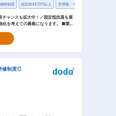
賃補助制度
固定給25万円以上
管理職・マネジャー
40代
長チャンスも拡大中！／固定抵抗器を展
長期を見据えた計画の立案、推進できる
の課員
を主にお任せしたいと考えているため、
も拡大しているため長期での活躍が可能
研修制度◎
国内外で活躍することも可能な環境が今
ニーズに合わせた多種多様な抵抗器を他
い製品もカスタマイズ対応することに長
ど大手企業との取引が多数あることが特