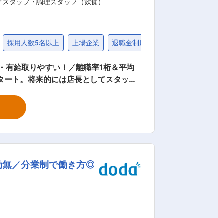
アスタッフ・調理スタッフ（飲食）
採用人数5名以上
上場企業
退職金制度
30代
・有給取りやすい！／離職率1桁＆平均
ジナルの餃子の王将を★＞ 王将の店長の
伝まで担当することにより、お客様の声
あなたらしい餃子の王将を創り上げてく
勤無／分業制で働き方◎
のオーナーとして独立など様々なキャリア
＞ フランチャイズ店舗オーナーとして「経
平均16名で学べる＆無理なく働ける環