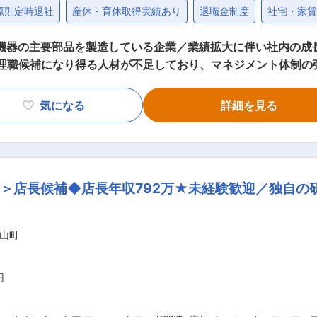
原則定時退社
産休・育休取得実績あり
退職金制度
社宅・家
子機器の主要部品を製造している企業／業績拡大に伴い社内の成
とめ、目標に向かって導ける方を募集しています。課員教育、中
育 ・方針策定と目標設定、課員への落とし込み など ■組織構成： 現在、約250名
気になる
詳細を見る
長・執行
ト体制を強化したいと考えて採用活動を行っています。後輩育成
す！ ・事業内容は長らく安定し、近年ビジネスチャンスも取引
＞店長候補◆店長年収792万★未経験歓迎／独自の
のため同社へのニーズは高く、グローバル化も進めています。
当社では、成長機会が多くございます！ ・当社では、お客様の
界初」製品を多数ラインナップしております。また、仕様にな
山町
ております。 ■当社について： 当社は専業メーカーとして独自のポジシ
信頼と高い品質から、トヨタ自動車社、デンソー社、東芝社な
円