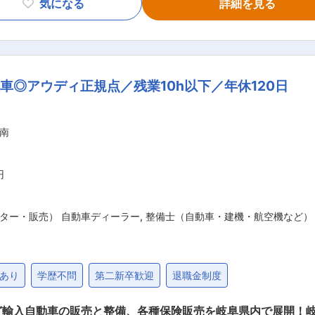
気になる
詳細を見る
まにお声がけし、気になっていることやお困りごとをヒアリン
種の魅力や最先端の技術を体感していただきます。 ・お客さ
険についてもご提案します。 ・ご契約となったら、納車に向
カーライフを送っていただくために定期的にコミュニケーショ
車◎アウディ正規点／残業10h以下／年休120日
張りがしっかりと評価されるため、もっと頑張ろうと気合が入
わせて研修をご案内いたしますので、未経験の方も安心
南
とワークライフバランスを整えながら働ける
ちに行けたり、待ち時間も少なく快適に過ごせるなどメリット
です。半日有給制度もございますのでプライベートの予定と調
円
ター・販売） 自動車ディーラー
,
整備士（自動車・建機・航空機など）
あり
学歴不問
第二新卒歓迎
退職金制度
輸入自動車の販売と整備、各種保険販売を岐阜県内で展開！岐阜