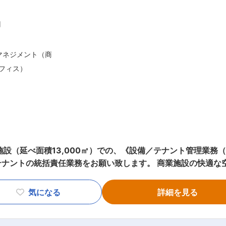
円
マネジメント（商
フィス）
ご経験をお持ちの
施設（延べ面積13,000㎡）での、《設備／テナント管理業務
テナントの統括責任業務をお願い致します。 商業施設の快適
験をお持ちの方
 ■設備管理業務（空調、給排水、電気、消防、建築設備の運転
識をお持ちの方
業務） ■緊急時対応 【担当者コメント】 同ポジションでは、商業施設の統括
気になる
詳細を見る
となる資格をお持
論ですが、リーダーシップ・マネジメントスキルを身につける
気工事士など）
とが可能です。 電気工事士、ボイラー技士など資格取得を同時
スに関わる資格を