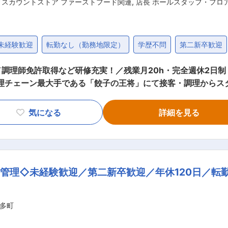
ィスカウントストア ファーストフード関連
,
店長 ホールスタッフ・フロ
未経験歓迎
転勤なし（勤務地限定）
学歴不問
第二新卒歓迎
調理師免許取得など研修充実！／残業月20h・完全週休2日制
します ＜★飲食業を盛り上げていきたい方歓迎！あなたオリ
く異なります。 調理・接客・スタッフ教育・集客企画・広告宣
気になる
詳細を見る
できます 日本中にある王将はすべてが個性的。私たちと一緒に
付けた上で店長を目指していきます。責任者
管理◇未経験歓迎／第二新卒歓迎／年休120日／転
す。 ※店長以降のキャリアはエリアMGR、管理部門、FC店
92万円（一般社員平均：454万円） ＜独立支援制度あり★
 ■王将の「画期的な」働き方： ・残業月20H程度 ・有給取得日数
多町
何回も旅行に行っている店長などもいます。 ・従業員数は店舗
です◎ ■王将の「独自の研修制度」でスキルアップ！ ●王将調理道場：