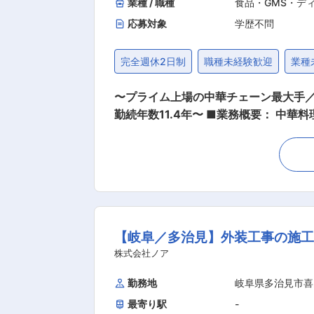
業種 / 職種
食品・GMS・デ
応募対象
学歴不問
完全週休2日制
職種未経験歓迎
業種
〜プライム上場の中華チェーン最大手／
勤続年数11.4年〜 ■業務概要： 中華料理チェーン最大手である「餃子の王将」にて接客・調理からスタート。将来的には店長としてスタッフ
教育や集客企画等の店舗づくりもお任せ
裁量権は他の飲食企業の規模とは大き
を味付けやメニューに反映することが
ださい！ ■王将のキャリアパス： ▼店舗スタッフ 接客や調理を中心に店舗業務を担当 店舗で様々なメニュー調理を身に着けるため、料理人
として技術的なスキルUPもかなう！ ▼副店長 発注やシフト管理など店舗運営に必要なスキルを取得。現場でのOJT教育中心のため、一人一
人の得意不得意に応じて育成サポートを行っています！ ▼店長※3〜4年目安にしっかりスキルを
【岐阜／多治見】外装工事の施工
として店舗運営・管理を担当いただきま
がございます。 ※店長時の平均年収は7
株式会社ノア
営者」になることも！すでに200名以上の社員が「経営者」として活躍中！
勤務地
岐阜県多治見市喜
は平均8.3日！連休取りやすく、年に
最寄り駅
-
境！「平均勤続年数は11.3年」で「離職率1桁」の安定就業が叶う環境