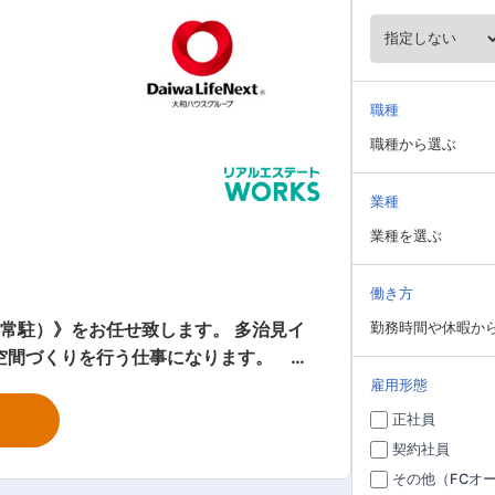
職種
職種から選ぶ
業種
業種を選ぶ
働き方
（常駐）》をお任せ致します。 多治見イ
勤務時間や休暇か
な空間づくりを行う仕事になります。
と点検） ■テナント対応（特別点検の打
雇用形態
正社員
ことができ、ビルマネジメント（建物管
契約社員
に目指すことができ、資格取得支援も手
その他（FCオ