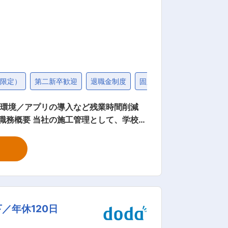
れます。 ●王将アカデミー：店舗・人
人材マネジメントについて学べるプログラムです。 変更の範囲：会社の定める業務
地限定）
第二新卒歓迎
退職金制度
固定給25万円以上
30
る環境／アプリの導入など残業時間削減
者とのコミュニケーションを通じて『あ
詳細》 安全かつ円
 ・工程(工事の順番)の管理や現場スタ
一つひとつの業務や知識を身に着けること
の方にお任せし、ご自身の業務に専念でき
／年休120日
のビジョン 現在受
引増加を目指しています。 ■教育