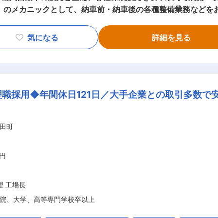
、のメカニックとして、納車前・納車後の各種整備業務などを
付け ・整備／故障診断／修理対応など ※お客様対応などはございません
んでいただき、経験とスキルに応じて2週間〜半年の時間をかけ
気になる
詳細を見る
ストとなる育成プログラムとして、定期的な技術
ー研修を行っています。 自動車整備士資格はもちろん、検査員
0代〜60代まで幅広い年齢層のメカニックが在籍して
備士が活躍しています。 お客様対応は、サービスアドバイザーに
理職採用◆年間休日121日／大手企業との取引多数で
資格サポート教育と資格取得の場合手当支給
0円/月 2級 20,000円/月 3級 10,000円/月（所持資格最
000円/月（整備士資格と併給） ・現場手当 20,000円/月 
田町
も整備士として働かれている方（64歳）や
ライフプランに合わせたキャリアを築くことができます。 ご希
ーや洗車・納車ポジションへの職種変更も可能です。 変更の範囲：会社の定める業務
万円
理 工場長
院、大学、高等専門学校卒以上