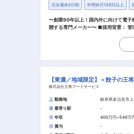
完全週休2日制
年間休日120日以上
〜創業90年以上！国内外に向けて電
開する専門メーカー〜 ■採用背景： 管理職候補になり得る人材が不足しており、マネジメント体制の強化を考えての募集になります。 ■業務
内容： 今回のポジションでは課をま
方歓迎します！ 【業務詳細】 ・工程管理 ・課員教
と課長職の方が現在6名在籍しています。 ■やりがい／魅力： ・役職定年なし！成果を出していけば、さらなるキャリアアップ（部
役員）が目指せます。 ・マネジメン
課員が育っていくやりがいがございま
な環境です！ ■製品について： ・弊社製品の90％以上は自動車業界に採用され、カーエレクトロニクス産業の発展や社会に貢献しています！
【東濃／地域限定】＜餃子の王将
・電気電子化が急速に進んでいる市場
後も期待でき、多くのチャンスがある
株式会社王将フードサービス
社に先駆け開発することにより、「業
勤務地
岐阜県多治見市上
けており、お客様の課題解決に貢献し、業界でのポジションを確立し
最寄り駅
-
ョンを確立してきたことで、圧倒的な
徴です。
年収
400万円
~
549万
賞与
-