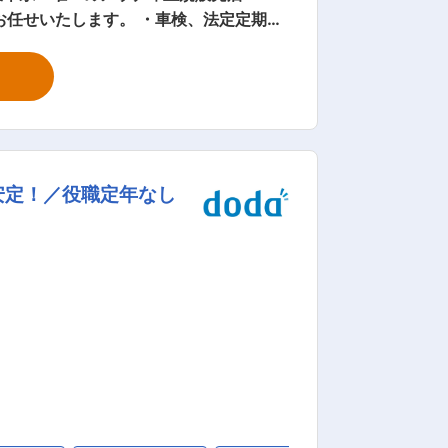
お任せいたします。 ・車検、法定定期点
※ ■入社後について 入
て、実務研修を行います。一人立ち後、
やメーカー資格にも資格手当が支給され
て担当している為、基本的にお一人で1台
安定！／役職定年なし
高位のいずれか） ・検査員 20,000円/
・店舗目標達成インセンティブ （例）整備士2
望によって自動車整備士からアドバイザ