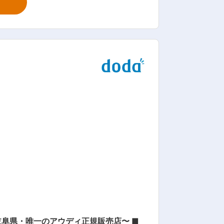
グします。 ・店舗には多様な車種をご用
まのニーズに応じて適切なお車をご提
けた準備をします。購入いただいた後
ン取ります。ここからお客さまの生涯に
る！ ・先輩や上司から頼りにしてもらえ
もたくさん！ ・定休日が多く休日が固定
整も可能！
県・唯一のアウディ正規販売店〜 ■