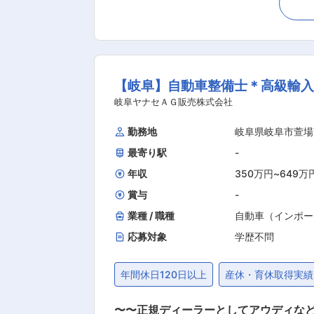
仕事の流れ ・ご来店いただいたお客さ
意しており、試乗を通じてそれぞれの車
案。購入プランと併せてオプションや保
も、定期的な点検・車検など、快適な
【岐阜】自動車整備士＊高級輸入
わたるお付き合いが始まります！ ＼＼ 先輩社員の仕事のやりがい ／／ ・長く深いお付き合いで、お客さまと信頼関係を築くことができカー
ライフをサポートできる！ ・自分の頑
岐阜ヤナセＡＧ販売株式会社
たときは嬉しかった！ ・何よりもお客さまの笑顔が一番です！ ■教育体制 ご経験に合
勤務地
岐阜県岐阜市萱場
してください。未経験から活躍している方も多数在籍！ ■就業環境 ・平均残業時間時間14.6程度
最寄り駅
-
環境です！ ・平日休みは旅行もお値打
されているので先の予定も入れやすい
年収
350万円
~
649万
賞与
-
業種 / 職種
自動車（インポー
応募対象
学歴不問
年間休日120日以上
産休・育休取得実績
〜〜正規ディーラーとしてアウディなど