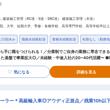
免許取得の補助もあり、学びながら資格・スキルを身につけら
円
材マネジメントの研修です。店舗運営や
ン
,
建築施工管理（RC造・S造・SRC造） 建築施工管理（木造）
院、大学、短期大学、専修・各種学校、高等専門学校、高等学校卒以上
土日祝休み
職種未経験歓迎
業種未経験歓迎
転勤なし（勤務
から手に職をつけられる！／分業制でご自身の業務に専念でき
◎／未経験・中途入社の20~40代活躍〜 ■職務概要 当社の施工管理として、学校な
事における、スケジュール管理をお任せします。お客様や関係
ていただける、そんなやりがいのある仕事に挑戦してみませんか？ 《業務
気になる
詳細を見る
担当いただきます。 ・お客様と施工スケジュールの打ち合わせ
日程の調整等 経験がない方も、先輩社員や上司に習いながら
車での直行直帰が可能です。 （2）事務作業は営業サポート
ーラー＊高級輸入車◎アウディ正規点／残業10h以下
認できるため、会社に帰ってから行う事務作業を削減できています。 ■当社
で事業の成長させる安定した基盤があります。今後愛知県でのお取