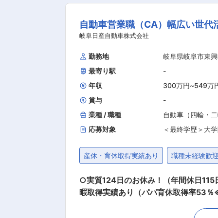
厚く準備されておりますのでキャリア
手掛けており新事業にも果敢にチャレ
お持ちの方
自動車営業職（CA）幅広い世代活
岐阜日産自動車株式会社
【求める人物像】
■ビルマネジメン
勤務地
岐阜県岐阜市東興
てみたい方
最寄り駅
-
■資格の取得など
年収
300万円
~
549万
ていきたい方
賞与
-
業種 / 職種
自動車（四輪・二
不問
応募対象
＜最終学歴＞大学
産休・育休取得実績あり
職種未経験歓
○実質124日のお休み！（年間休日11
暇取得実績あり（パパ育休取得率53％※2024
担当のお客さまや新規来店のお客さまへ
伺い、車検・点検のご案内、車の情報提