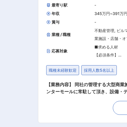
最寄り駅
-
年収
345万円
~
391万
賞与
-
不動産管理
,
ビル
業種 / 職種
業施設・店舗・オ
■求める人材
応募対象
【必須条件】
■対人折衝業務の
職種未経験歓迎
採用人数5名以上
方
【業務内容】 同社の管理する大型商業
【歓迎条件】
ンターモールに常駐して頂き、設備・
■設備管理のご経
【具体的な業務内容】 ■統括管理業務
■設備（基礎）知
ち合わせ、広報） ■オーナー対応（各種点検の報告、修繕の提案
■設備管理で必要
責任業務を通じて実務面での成長は勿
ちの方（第二種電
理）のプロフェッショナルを目指すこ
■ビルメンテナン