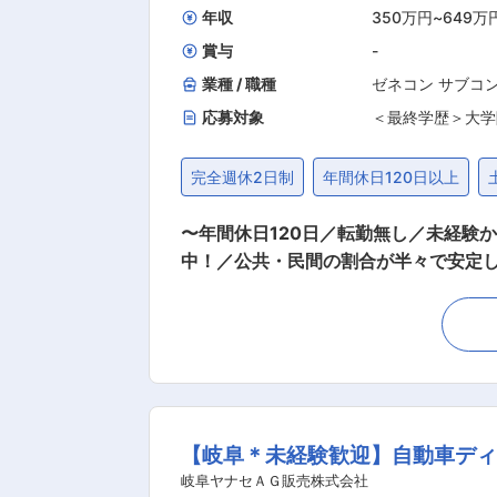
調理技術や知識向上の研修です。調理師
年収
350万円
~
649万
賞与
-
業種 / 職種
ゼネコン サブコ
応募対象
＜最終学歴＞大学
完全週休2日制
年間休日120日以上
〜年間休日120日／転勤無し／未経験
中！／公共・民間の割合が半々で安定した基盤で事業拡大
どの公共施設やビル複合施設の外装工
なたが担当してくれたからお願いしたい』と言っ
滑に工事を進めるために、以下の業務を
ッフへの指示 ・安全面や品質の確認、
が出来るのでご安心ください◎ ■働き方の魅力 当社では社員が働きやすい職場環境や制度作りに努めています◎ ＜例＞ （1）会議や朝会の時
間を調整しており、現場にあわせて社用
【岐阜＊未経験歓迎】自動車ディ
ます。 （3）スマホのアプリで現場の状況を確
け持っている案件は公共：民間＝５：５
岐阜ヤナセＡＧ販売株式会社