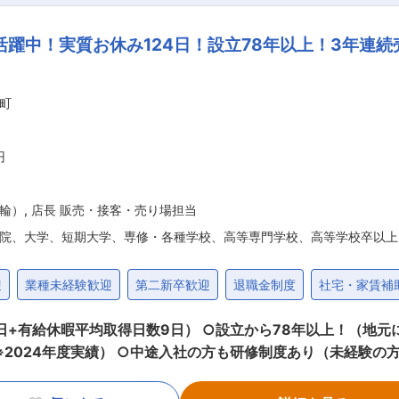
アップを図りやすい環境が整っています。 同社は景気に左右さ
ンジしておりますので、建物管理に留まらず将来的なキャリア
躍中！実質お休み124日！設立78年以上！3年連続
トにチャレンジし
町
に積極的に挑戦し
円
輪）
,
店長 販売・接客・売り場担当
院、大学、短期大学、専修・各種学校、高等専門学校、高等学校卒以上
迎
業種未経験歓迎
第二新卒歓迎
退職金制度
社宅・家賃補
5日+有給休暇平均取得日数9日） ○設立から78年以上！（地
年度実績） ○中途入社の方も研修制度あり（未経験の方もOK！） ■仕事内容 
日産全車種の新車販売業務を行います。 ・お客さまのアフタ
供等を行い、お客さまのカーライフのお役に立つサポートをしま