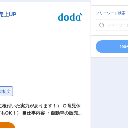
れにくい、安定したストックビジネスを
パスも豊富に準備されています。
売上UP
フリーワード検索
190
助制度
元に根付いた実力があります！） ○育児休
・自動車の販売
ーフォロー 担当のお客さまへお車の調子
す。 ・損害保険代理店業務 ほか ■