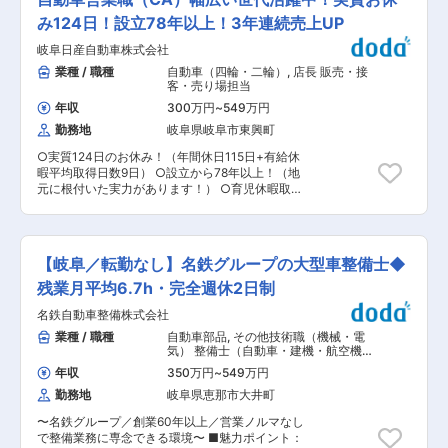
力。お客様のご都合で休日出勤等が発生した場合
寧にレクチャーします。 （2）先輩との「現場同
績好調による増員の為 【具体的には】 ■木造戸
は、必ず振休を取得いただきます。
行」 先輩の現場へ同行。現場での確認事項、協力
建/木造集合住宅の建築施工管理 ■各業者との単
み124日！設立78年以上！3年連続売上UP
会社様との打ち合わせ、書類の作り方など、実務
価決め ■納品、前工程・後工程の調整 ■現場に立
岐阜日産自動車株式会社
のリアルな流れを間近で吸収してください。
ち会い、各業者と施工確認 ■各業者との受発注管
（3）「担当現場」デビュー 早い方であれば1ヶ
理（ANDPADを利用） ＜1日の流れ＞ ※工期や現
業種 / 職種
自動車（四輪・二輪）
,
店長 販売・接
月以内には、先輩のサポートのもと、自身の担当
場によるので一例 9:00 出勤・朝礼 10:00～
客・売り場担当
現場を持っていただきます。常に相談できる環境
12:00 現場施工管理 12:00～13:00 昼休み
年収
300万円
~
549万円
ですので、安心して独り立ちを目指せます。 ＜
13:00～17:00 午後の作業監督 17:30～18:00
勤務地
岐阜県岐阜市東興町
DX・ITツールの活用について＞ 当社では業務効
書類作成·報告 18:00 退社 【会社概要】 1988年
率化のため、最新のITツールやDX化を取り入れて
創業の住宅メーカーです。 地域密着の事業展開に
○実質124日のお休み！（年間休日115日+有給休
います。 「難しそう」と感じるかもしれません
より、これまで安定的な成長を続けて参りまし
暇平均取得日数9日） ○設立から78年以上！（地
が、操作方法は入社後にイチからお教えします。
た。 「家賃で購入できるくらいの価格帯で、広い
元に根付いた実力があります！） ○育児休暇取得
「普段からパソコンを触ることに抵抗がない」と
敷地・標準仕様の照明、カーポートを提供できる
実績あり（パパ育休取得率53％※2024年度実
いう方であれば、すぐに使いこなせるようになり
同社は、4組に1組のお客様にご購入いただけるよ
績） ○中途入社の方も研修制度あり（未経験の方
ます。 ＜働き方＞ ■日常業務のスタイル ずっと
うな成約率を誇り、岐阜エリアでは着工件数11年
もOK！） ■仕事内容 ・自動車の販売 担当のお客
現場に張り付くのではなく、事務作業 (図面チェ
連続 NO1の実績があります。 また、住宅販売以
さまや新規来店のお客さまへ日産全車種の新車販
ックや書類作成)と現場管 理の割合が1:1程度で
外にも、観光ホテル・居酒屋・婦人服製造販売及
【岐阜／転勤なし】名鉄グループの大型車整備士◆
売業務を行います。 ・お客さまのアフターフォロ
す。オフィスで落ち着いて業務を進める時間もし
び海外にて水産事業を展開しております。 ＜同社
ー 担当のお客さまへお車の調子伺い、車検・点検
残業月平均6.7h・完全週休2日制
っかり確保 できるため、体力的にも無理なく、集
の魅力＞ 「住宅だけでなく観光ホテル・温浴施
のご案内、車の情報提供等を行い、お客さまのカ
中して仕事に取り組めます。 ■休日出勤への対応
設・アパレルなどの事業も手掛け顧客の生活に寄
名鉄自動車整備株式会社
ーライフのお役に立つサポートをします。 ・損害
も万全 業務の都合上、やむを得ず休日に出勤いた
り添い、地域社会に貢献したいという社長の強い
保険代理店業務 ほか ■仕事の流れ ・ご来店い
業種 / 職種
自動車部品
,
その他技術職（機械・電
だく場合がありますが、その際は「振替休日」を
想いがあります。 また、積極的にDX化も進めて
ただいたお客さまにお声がけし、気になっている
気） 整備士（自動車・建機・航空機な
取得していただきます。オンとオフの切り替えを
おり、紙文化ではないため効率的に業務を進める
ことやお困りごとをヒアリングします。 ・店舗に
ど）
大切にできる環境づくりに努めています。 ■個人
ことが可能です。 ＜おすすめポイント＞ ◆1988
年収
350万円
~
549万円
は多様な車種をご用意しており、試乗を通じてそ
の目標数字が設定されており結果を出した分だけ
年創業で地域密着の事業展開。ディベロッパーの
勤務地
岐阜県恵那市大井町
れぞれの車種の魅力や最先端の技術を体感してい
収入UPに繋がる仕組みです。 ■「土地を無事に
側面も兼ね備えた住宅メーカー。 ◆注文住宅、建
ただきます。 ・お客さまのニーズに応じて適切な
引き渡す」「工程を円滑に進める」といった目に
売住宅だけでなく、ホテルや温浴施設などの開発
〜名鉄グループ／創業60年以上／営業ノルマなし
お車をご提案。購入プランと併せてオプションや
見える成果がしっかり評価されるため、モチベー
なども行っています。 ◆岐阜エリアでは着工件数
で整備業務に専念できる環境〜 ■魅力ポイント：
保険についてもご提案します。 ・ご契約となった