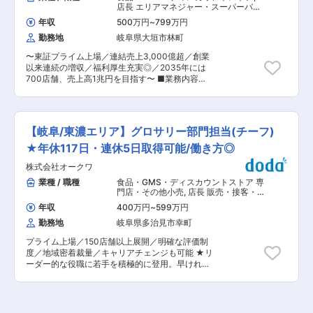
13名の整備士が活躍しております。 年齢構成(30
店長 エリアマネジャー・スーパーバイ
（フリータイム制）／ゼロ残業方針／有給休暇取
代:4名、40代:3名、50代3名、60代1名、70代2
ザー
得奨励日の設定／プレミアムフライデー等 ◇社員
年収
500万円
~
799万円
名) クルマ好きの方が多く、大型車両の整備など
を大切にする風土 快適なオフィス環境：開放的な
勤務地
岐阜県大垣市林町
は何人かで協力して進めるため、チームワークも
フリースペース／ビュッフェスタイルのカフェ／
良くアットホームな社風です。 ベテラン社員も多
個別ブースの設置／フリーアドレス制導入／先進
〜東証プライム上場／連結売上3,000億超／創業
いため、熟練の技術を直接教わることができま
的なリモートシステムを採用した会議室等 ※工場
以来連続の増収／福利厚生充実◎／2035年には
す！ ■一日の流れ ・8時半出社 ・一日のスケジュ
や社員寮などのデザインにも注力し、数々の建築
700店舗、売上高1兆円を目指す〜 ■業務内容：
ールとやるべきことを確認 →チームの班長がスケ
賞や照明普及賞なども受賞しています。 社員への
同社が運営するメガ・ディスカウントストア
ジュールを作っておりますので、やるべきことは
賞与還元：賞与支給ランキング(日経新聞社)…
「ラ・ムー」やスーパーディスカウントストア
ご相談しながら進めていく形になります。 ・車両
2022年夏7位 → 2022年冬6位 → 2023年夏5位 変
「ディオ」の店舗スタッフとしての業務をお任せ
整備(オイル交換、タイヤ交換など) ・17時半終業
更の範囲：会社の定める業務
します。上記店舗は現在全国233店舗以上に拡大
＊業務時間内に終わるほどのスケジュールを班長
【岐阜/東濃エリア】グロサリー部門担当(チーフ)
中。業界トップクラスの成長率を誇る好調企業
の方が組んでくださるので、残業は月10h以下に
で、店舗の繁栄にご活躍いただける方を募集しま
★年休117日・連休5日取得可能/働き方◎
抑えられております。 ■魅力： ◇安定した経営
す！ ■業務詳細： ・各店舗での売上管理、在
基盤 整備を依頼いただくのは市や県などの自治体
株式会社オークワ
庫・コスト・発注管理 ・生鮮部門はじめ、売り場
から大手企業まで幅広く、創業70年間のお付き合
全体の管理・指導（マネジメント） ・購買調達、
業種 / 職種
食品・GMS・ディスカウントストア 専
いもあるため、厚い信頼もいただいており、安定
商品の企画・開発 ・店舗メンバー（パート・アル
門店・その他小売
,
店長 販売・接客・
した経営を続けております。 ◇主な取引先…
バイト）の労務管理ほか ■キャリアパス： 従来
売り場担当
TOYOTA、岐阜日野自動車、L＆F中部、新明和オ
年収
400万円
~
599万円
経験・スキルによって異なりますが、実力次第で
ートエンジニアリングなどの指定工場、GSユア
勤務地
岐阜県多治見市幸町
すぐにでも店長・バイヤーまたはSVをお任せする
サバッテリー、デンソーサービスの特約店 ◇社員
ケースもございます。一般メンバーの場合は店舗
思いの社風 社員の方に少しでも楽に整備を行って
プライム上場／150店舗以上展開／明確な評価制
スタッフ、店長補佐から始まり、入社後3ヶ月で
いただきたいという思いから、設備投資も積極的
度／地域密着裁量／キャリアチェンジも可能 ★リ
店長、店長経験後にバイヤー・SV・店舗開発など
に行っております。 直近の設備投資ですと、自動
ーダー的な役職に若手を積極的に登用。早ければ
のキャリアパスをご用意しています。将来キャリ
車を持ち上げる整備用リフトを増設しましたの
入社1年目から売場のマネジメントを経験できる
アとしては本社、本部などの管理部門などへの異
で、整備点検効率が良くなりました。 また、シフ
可能性もあります。 ★お客様視点の売場づくりを
動もチャレンジ可能です。 ■店舗毎の組織構成：
ト制もチームごとの希望制となっており、シフト
中心に、現場発の工夫を歓迎する環境です。経験
店舗によって異なりますが、社員6〜10名、パー
の要望は通りやすくなっております。 変更の範
を積みながら段階的に判断領域を広げ、成果が評