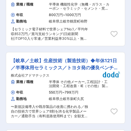
す。 ◇働き方 年間休日120日（＋有給消化日5
病院等が対象。直接のユーザーである在宅療養者
業種 / 職種
半導体 機能性化学（無機・ガラス・カ
日）／コアタイム無しのフレックス勤務（フリー
には、医師の処方に基づき、在宅療養者宅に機器
ーボン・セラミック・セメント・窯
タイム制）／ゼロ残業方針／有給休暇取得奨励日
を設置しています。ユーザーへのアフターフォロ
業）
,
製品開発（ガラス・セラミック）
の設定／プレミアムフライデー等 ◇社員を大切に
年収
800万円
~
1000万円
製造プロセス開発・工法開発（無機・
ーもお任せしますが、療養者宅への飛び込み営業
する風土 快適なオフィス環境：開放的なフリース
セラミック・非鉄金属）
勤務地
岐阜県土岐市鶴里町柿野
は一切ありません。 ■担当製品： 在宅酸素療法
ペース／ビュッフェスタイルのカフェ／個別ブー
等で治療・検査を要する患者が使用する医療器具
スの設置／フリーアドレス制導入／先進的なリモ
【セラミック電子材料で世界シェアNo.1／平均年
全般。 ■働き方： 完全週休2日制(土日祝日休)、
ートシステムを採用した会議室等 ※工場や社員寮
収853万円／賞与支給ランキング(日経新聞
年間休日125日、有給も取得しやすく、ワークラ
などのデザインにも注力し、数々の建築賞や照明
社)TOP10入り常連／営業利益率30%以上・無借
イフバランスは◎ ※当番制で休日対応、時間外対
普及賞なども受賞しています。 社員への賞与還
金経営の安定企業】 ■仕事内容： セラミック製
応がございます。 ■活かせる経験： 粘り強い営
元：賞与支給ランキング(日経新聞社)…2022年夏
品の課題解決や量産設計に対する技術的支援をメ
業スタイルや忍耐力、顧客との関係性構築力が活
7位 → 2022年冬6位 → 2023年夏5位 変更の範
インにご担当いただきます。 （例） 窒化アルミ
かせます。フクダ電子グループの在宅医療のシェ
囲：会社の定める業務
ニウム基板、窒化ケイ素基板、セラミックフィラ
アを拡大させていくため、医師に対して粘り強く
【岐阜／土岐】生産技術（製造技術）◆年休121日
ーの開発、改善等 ■期待する役割 ・開発部門と
コミュニケーションをとり認知度を上げることが
製造部門の連携強化 ・試作対応、量産体制構築の
／半導体用セラミックス／トヨタ発の優良ベンチャ
求められています。また患者に対しては1対1での
支援 ■魅力ポイント： ◎今後の成長が期待される
信頼関係構築が重要になるため、BtoCの営業経験
ー
株式会社アドマテックス
電気自動車や情報通信業界で活躍する材料に携わ
やサービス業での経験を活かせる場がたくさんあ
ることができます。 ◎会社の成長と共に自身の成
業種 / 職種
半導体 その他メーカー
,
工程設計・工
ります。 ■特徴： 「フクダ電子株式会社」100％
長が感じられます。 ◎若手社員が多く活気のある
法開発・工程改善・IE（その他） 製造
出資会社として、在宅医療機器のレンタル及びサ
職場です。 ■入社後のキャリアパス：将来的に以
プロセス開発・工法開発（無機・セラ
ポートを行っています。 フクダ電子の強みは、医
年収
550万円
~
799万円
ミック・非鉄金属）
下いずれの選択肢もあります。 ・エキスパート
療機器業界のリーディングカンパニーとして心電
勤務地
岐阜県土岐市泉町久尻
（高い専門性を軸として業務を遂行、部門の技術
計をはじめ、機器の開発・製造・販売を通して安
力強化や問題解決に注力） ・マネジメント（プロ
全・安心・快適を提供し、予防〜在宅医療のトー
〜新規設備導入や既存製品の改善に携われる／独
ジェクトや組織の運営、管理に注力） ※志向や適
タルサポートに携わっています 高齢化が加速し、
自の技術力で世界シェア8割を誇る化学製品メー
性に応じて、部内外へのローテーションを含めた
自宅療養を希望する方が増え、それらの療養者を
カー／通勤手当（有料道路使用料まで）全額支
キャリアデザインを支援します。 ■MARUWAの
しっかりとサポートし続けていくため地域密着型
給〜 ■採用背景： マイクロ球状シリカ製品を展
魅力: ◇業績好調 売上利益ともに右肩上がり（24
の営業を行っています。 変更の範囲：会社の定め
開し「高機能半導体の封止材」業界で8割程度の
年度：売上…前年度比＋16.7%、営業利益…＋
る業務
シェア率を誇る当社ですが、さらなる事業拡大と