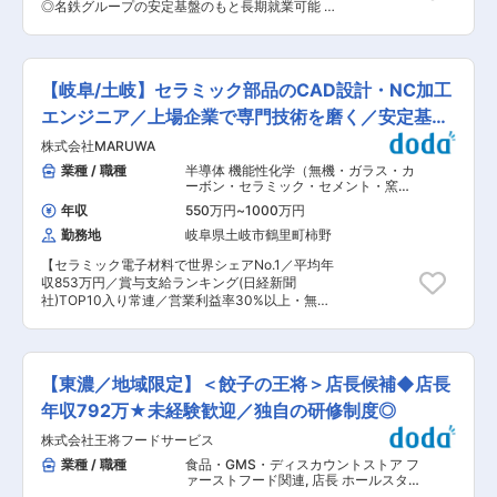
ション高く業務に励むことができます。
11年連続No.1の実績。 ◆代表がトレンドに敏感で
◎名鉄グループの安定基盤のもと長期就業可能 ◎
ら、納車に向けた準備をします。購入いただいた
社内のDX化も進んでおり、紙文化ではございま
愛知県内バス車検シェア約40％の技術力 ◎トラ
後も、定期的な点検・車検など、快適なカーライ
せん。
ック・バス・タクシーなど多彩な大型車両を担当
フを送っていただくために定期的にコミュニケー
■募集背景 創業60年以上の歴史を持つ名鉄グル
ション取ります。ここからお客さまの生涯にわた
ープ企業として、中部5県に39工場以上を展開す
るお付き合いが始まります！ ＼＼ 先輩社員の仕
【岐阜/土岐】セラミック部品のCAD設計・NC加工
る当社は、事業用車両の整備に強みを持ち、愛知
事のやりがい ／／ ・長く深いお付き合いで、お
県内のバス車検において約40％のシェアを誇りま
エンジニア／上場企業で専門技術を磨く／安定基盤
客さまと信頼関係を築くことができカーライフを
す。 大型車両の経験がある方はもちろん、乗用車
サポートできる！ ・自分の頑張りがしっかりと評
◎
株式会社MARUWA
整備経験を活かして大型車整備へチャレンジした
価されるため、もっと頑張ろうと気合が入る！ ・
い方も歓迎します。 ■仕事内容 名鉄グループ内
業種 / 職種
半導体 機能性化学（無機・ガラス・カ
先輩や上司から頼りにしてもらえたときは嬉しか
外の事業用車両（バス・トラック・タクシー）の
ーボン・セラミック・セメント・窯
った！ ・何よりもお客さまの笑顔が一番です！
整備、点検、車検業務をお任せします。 メーカー
業）
,
射出成型金型 機械・金属加工
■教育体制 ご経験に合わせて研修をご案内いたし
年収
550万円
~
1000万円
を限定せず、様々な車種に携われるため、幅広い
ますので、未経験の方も安心してください。未経
勤務地
岐阜県土岐市鶴里町柿野
整備技術を習得できます。 営業活動や車検パック
験から活躍している方も多数在籍！ ■就業環境
販売などのノルマはなく、整備業務に集中できる
・平均残業時間時間14.6程度とワークライフバラ
【セラミック電子材料で世界シェアNo.1／平均年
環境です。 ■具体的な業務内容 （1）臨時整備 ・
ンスを整えながら働ける環境です！ ・平日休みは
収853万円／賞与支給ランキング(日経新聞
ブレーキパッド、ディスクローターの交換 ・クラ
旅行もお値打ちに行けたり、待ち時間も少なく快
社)TOP10入り常連／営業利益率30%以上・無借
ッチプレート、リリースベアリングの交換 ・エン
適に過ごせるなどメリットもたくさん！ ・定休日
金経営の安定企業】 ■主な業務 ・3D／2D
ジン不調や電装系トラブルの診断、修理 （2）車
が多く休日が固定されているので先の予定も入れ
CAD（SolidWorks）での加工図・金型図の作成
検整備 ・車両各部の事前点検、法定点検および必
やすいです。半日有給制度もございますのでプラ
・NC旋盤・マシニングセンタを用いた精密加工
要整備 ・排気ガス測定、完成検査、試運転 （3）
イベートの予定と調整も可能！
作業 ・粉末成型セラミック製品の前加工〜後加工
定期点検 ・エンジンオイル交換、タイヤ交換、バ
【東濃／地域限定】＜餃子の王将＞店長候補◆店長
・担当製品：通信インフラ、宇宙航空、自動車向
ランス調整 ・バッテリー点検、各種消耗品交換
け部品 など 素材開発から製品製造まで自社で担
年収792万★未経験歓迎／独自の研修制度◎
（4）専用機器の取付・メンテナンス ・タクシー
う一貫体制に加え、次世代通信・車載・半導体向
メーター設置、ドライブレコーダー取付 ・運賃表
株式会社王将フードサービス
け需要の拡大を背景に、情報通信・車載分野の売
示器や運賃箱の整備、各種車載機器のメンテナン
上も堅調に伸長。新工場や増設投資、R&Dセンタ
業種 / 職種
食品・GMS・ディスカウントストア フ
ス ■組織について 20代から60代まで幅広い世代
ー計画など、積極的な設備投資により、最新設備
ァーストフード関連
,
店長 ホールスタ
の整備士が活躍中。 平均勤続年数は15年以上と定
を活用しながら高難度加工に挑戦できる環境で
ッフ・フロアスタッフ・調理スタッフ