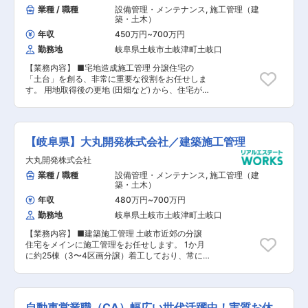
での施工管理全般を担当します。建築現場では、
業種 / 職種
設備管理・メンテナンス
,
施工管理（建
職方や関連メーカーと連携しお客様の想いがつま
築・土木）
ったマイホームを施工していきます。 「お客様に
よろこばれる家づくり」のため、お客様に応じた
年収
450万円
~
700万円
空間提案が強みの同社の住宅はお客様に応じ
勤務地
岐阜県土岐市土岐津町土岐口
様々。しっかりと経験を積んでいただける環境で
す。 現状工期は4ヶ月前後、年間約25～30棟の
【業務内容】 ■宅地造成施工管理 分譲住宅の
工事をお任せ致します。 未経験の方・経験が浅い
「土台」を創る、非常に重要な役割をお任せしま
方は、まずは先輩社員との同行からスタートいた
す。 用地取得後の更地 (田畑など) から、住宅が
だきますので、ご安心ください。 【会社概要】
建築可能な状態にするまでの「造成工事」におけ
◆転勤無/成長率No.1ハウスメーカー/高品質の家
る工程・品質・安全管理の司令塔としてご活躍い
づくり/資格祝金最大200万円 ～頑張りが評価・
ただきます。 【具体的には】 （1）プロジェクト
給与反映される環境／1棟完工あたりのインセン
の引き継ぎ・現地調査 用地仕入れ担当者から
【岐阜県】大丸開発株式会社／建築施工管理
ティブあり／追い風◎売上成長率No.1のハウスメ
土地を引き継ぎ、高低差や周囲の状況を確認
ーカー～ ■はたらく環境： 2010年に設立され、
（2）許認可・設計認可図面の精査 行政への
大丸開発株式会社
事業発展を続けてきた当社。社員1人1人が会社を
各種許 (開発許可等) の発注および、造成図面のチ
業種 / 職種
設備管理・メンテナンス
,
施工管理（建
つくっていくという気概の元働いています。積極
ェック （3）積算・発注業務 協力会社への見
築・土木）
的なチャレンジも推奨しており、1人1人が意見を
積依頼、内容の精査、工事の受発注手続き （4）
言いやすい社風です。また、「家族の支え、理解
現場管理 (施工管理) 造成工事の現場にて、工
年収
480万円
~
700万円
があってこそ、楽しく仕事ができる」という社長
程通りに進んでいるか、品質に問題がないかの管
勤務地
岐阜県土岐市土岐津町土岐口
の考えもあり、自分の仕事や、どんな方々と働い
理 （5）完了検査・引き渡し 工事完了後の検
ているのかということを理解してもらう、日ごろ
査立ち会い、および建築部門やお客様への引き渡
【業務内容】 ■建築施工管理 土岐市近郊の分譲
の支えに感謝する意味も込めて季節に合わせて、
し業 ＜入社後の流れ＞ 入社後、いきなり現場を
住宅をメインに施工管理をお任せします。 1か月
パートナー企業、家族も参加できる社内イベント
一人でお任せすることはありません。 以下の3ス
に約25棟（3〜4区画分譲）着工しており、常に
を実施しています。春には野球大会、バーベキュ
テップで成長を支えます。 （1）知識を身につけ
5〜7現場程度を管理します。 土地仕入担当営業
ー、夏には家族キャンプ、社員旅行と盛り沢山の
る「座学研修」 「都市計画法」や「各自治体の条
が6名程度いるので、営業と協業しながら進めて
イベントで社員全員が楽しんでます。 また、勤務
例」など、宅地造成に欠かせない法律の基礎知識
います。 ※ゆくゆくは、部長や建築部門の統括責
管理システムの導入など、はたらき方改革にも注
を学びます。専門的な内容ですが、一つひとつ丁
任者のポジションも狙えます。 ＜募集背景＞ 業
自動車営業職（CA）幅広い世代活躍中！実質お休