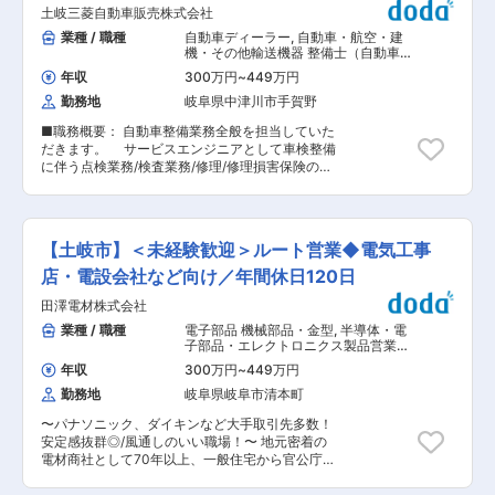
一貫して行っており、他社にはない高い技術力が
土岐三菱自動車販売株式会社
ので安心◎ ■職務内容： auショップでご来店さ
強みです。 MARUWAのセラミックス部品は他社
れたお客様に対する接客・受付をお任せ致します
業種 / 職種
自動車ディーラー
,
自動車・航空・建
製品よりも高い熱耐性を持っており、次世代通
■具体的には： ・料金収納手続き ・料金プラン
機・その他輸送機器 整備士（自動車・
信‘5G’‘6G’、EV（電気自動車）、半導体など次世
変更 ・機種変更 ・新規契約 ・故障対応 店内のレ
建機・航空機など）
代を担う多くの業界に重宝されています。また難
年収
300万円
~
449万円
イアウトやPOPもみんなで企画したりしていま
易度の高いオーダーにも応えられる技術力から、
勤務地
岐阜県中津川市手賀野
す。 ■働き方： 休日の制度がしっかりしている
利益率は30%超えと高い利益率を誇っています。
ため、毎月9〜11日間の休日が確保されておりま
◇社員を大切にする風土 快適なオフィス環境：開
■職務概要： 自動車整備業務全般を担当していた
す。 毎月3日間は、好きな日を指定出来る「希望
放的なフリースペース／ビュッフェスタイルのカ
だきます。 サービスエンジニアとして車検整備
休」制度もあり、土日や連続での希望を出すこと
フェ／個別ブースの設置／フリーアドレス制導入
に伴う点検業務/検査業務/修理/修理損害保険の代
も可能。 ・年休120日＋リフレッシュ休暇(5連休)
／中途離職率5.96%（24年度） 社員への賞与還
理業務・サポート業務など ※無資格の方は一部業
＋月1回の有給取得推奨で年間130日以上の休みは
元：賞与支給ランキング(日経新聞社)…2024年夏
務に限られますが、就社後に資格取得も可能で
可能 ・残業は平均23.4時間程度 ・有給消化率
11位→2024年冬6位→2025年夏8位
す。 ■1日の仕事の流れ ・ AM 9：30 朝礼・診
85％以上 ・産育休取得率100％（復帰後は時短勤
断書チェック・スケジュール確認 ・ AM 10：
務など応相談） ・2連休・3連休も取得できます
【土岐市】＜未経験歓迎＞ルート営業◆電気工事
00 12ヵ月点検車の整備（2台〜3台） ・ PM
・2ヶ月前に申請すれば10日間以上の長期連休も
1：00 点検引き受け車の受け取りと整備 ・
店・電設会社など向け／年間休日120日
取得できます ■評価制度： 販売力やお客さまか
PM 3：00 お客様対応（修理内容のご説明な
ら声も評価の対象にしています。 優秀店長賞をは
田澤電材株式会社
ど） ■仕事の魅力： 「会社名でなく、個人名で
じめとした表彰制度など、目に見える形でクリア
呼ばれる。人が中心の仕事だから」 お客様のカ
業種 / 職種
電子部品 機械部品・金型
,
半導体・電
に評価します。 ■入社後： ・入社後〜3か月：ま
ーライフをしっかりサポートし信頼関係を築き、
子部品・エレクトロニクス製品営業
ずは料金プラン、機種変更、端末の使用方法の説
新車を納めた後も、定期点検や車検等をサポート
（国内） その他法人営業（既存・ルー
明など、一つひとつ学びます。 その後、教育担当
年収
300万円
~
449万円
トセールス中心）
して長くお付き合いさせて頂くことにより絆を深
の先輩の横で仕事を見学。接客の流れやご案内方
勤務地
岐阜県岐阜市清本町
め、次の買い替えやお客様の紹介につなげるとい
法をしっかり見て覚えていただきます。 配属後は
うサイクルです。 ■研修制度： ・メーカー指導
必ず教育担当の先輩がつきます。 ■インセンティ
〜パナソニック、ダイキンなど大手取引先多数！
の研修あり ・社会人としての心構え/サービス、
ブ・資格手当： 売上のインセンティブや、接客の
安定感抜群◎/風通しのいい職場！〜 地元密着の
専門技術研修など、お客様に質の良いサービスを
インセンティブで月々2〜3万円が月給にプラスさ
電材商社として70年以上、一般住宅から官公庁物
提供するため研修体制を強化しています ■働き
れるケースもあります。 また3つあるKDDI（キャ
件まで幅広く納入実績あり！ 取引先企業は1,100
方： 残業時間は月平均10時間程度で、繁忙期の
リア）の資格試験に合格すると、その時点からず
以上、全国有力メーカーをはじめ取引先メーカー