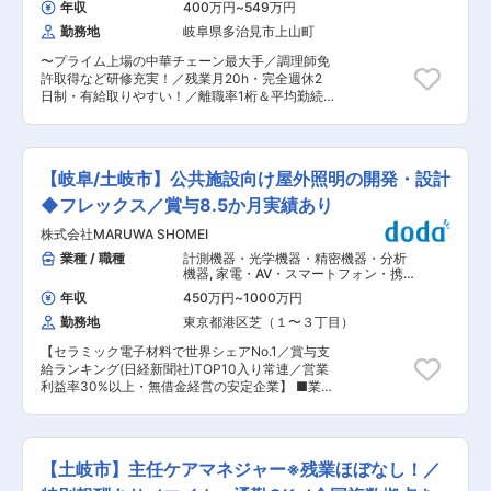
着率が高く、経験豊富な先輩社員から技術を学べ
年収
400万円
~
549万円
（飲食）
す。 【担当製品】 通信インフラ向け部品、宇宙
る環境です。 ブランクがある方でも、OJTを通じ
勤務地
岐阜県多治見市上山町
航空機向け部品、自動車向け部品 ■魅力・やりが
て徐々に業務に慣れていただけます。 ■入社後の
い ・製品設計〜最終加工まで幅広い工程に携われ
流れ まずはOJTを通じて現場業務を習得。これま
〜プライム上場の中華チェーン最大手／調理師免
る一貫ものづくり ・5G／6G、EV、半導体など成
での経験やスキルに応じて担当業務を決定しま
許取得など研修充実！／残業月20h・完全週休2
長市場の精密部品を担当できる技術フィールド ・
す。 大型車整備が未経験の方も、先輩社員のサポ
日制・有給取りやすい！／離職率1桁＆平均勤続
営業利益率30％超・連続増配など、財務基盤が強
ートのもと着実にスキルアップできます。 ■企業
年数11.4年〜 ■業務概要： 中華料理チェーン最大
く長期的に技術を磨ける環境 ・エキスパート／マ
の特徴 当社は名古屋鉄道グループの一員として、
手である「餃子の王将」にて接客・調理からスタ
ネジメント双方のキャリアパスを用意 EV化・次
自動車整備・車両販売・保険代理業などを展開し
ート。将来的には店長としてスタッフ教育や集客
世代通信の需要増に伴う依頼拡大への対応として
ています。 車検整備累計130万台以上の実績を持
企画等の店舗づくりもお任せします ＜★飲食業を
の増員募集です。高い収益性と成長性を背景に、
【岐阜/土岐市】公共施設向け屋外照明の開発・設計
ち、中部圏を代表する総合整備会社として安定経
盛り上げていきたい方歓迎！あなたオリジナルの
技術投資を惜しまない環境で、CADとNC加工の
営を続けています。 変更の範囲：会社の定める業
餃子の王将を★＞ 王将の店長の裁量権は他の飲食
◆フレックス／賞与8.5か月実績あり
専門性をさらに高めていただけます。 ■採用背
務
企業の規模とは大きく異なります。 調理・接客・
景： 近年、電気自動車化の潮流や自動運転などの
株式会社MARUWA SHOMEI
スタッフ教育・集客企画・広告宣伝まで担当する
次世代通信需要の高まりの中で当社へお声掛けを
ことにより、お客様の声を味付けやメニューに反
業種 / 職種
計測機器・光学機器・精密機器・分析
多くいただいております。今回より多くのお客様
映することができます 日本中にある王将はすべて
機器
,
家電・AV・スマートフォン・携
のご期待に応えるための増員での募集となりま
が個性的。私たちと一緒にあなたらしい餃子の王
帯端末・複合機 家電・AV・携帯端末・
す。 ■MARUWAと本ポジションの魅力: セラミッ
年収
450万円
~
1000万円
複合機
将を創り上げてください！ ■王将のキャリアパ
ク電子材料で世界シェアNo.1、営業利益率30％
勤務地
東京都港区芝（１〜３丁目）
ス： ▼店舗スタッフ 接客や調理を中心に店舗業
超・無借金経営を続ける安定メーカーにて、 粉末
務を担当 店舗で様々なメニュー調理を身に着ける
成型セラミック製品のCAD設計・NC加工を担当
【セラミック電子材料で世界シェアNo.1／賞与支
ため、料理人として技術的なスキルUPもかな
いただきます。 直近では売上高約720億円（前年
給ランキング(日経新聞社)TOP10入り常連／営業
う！ ▼副店長 発注やシフト管理など店舗運営に
比＋16％超）、営業利益約270億円（前年比＋
利益率30%以上・無借金経営の安定企業】 ■業務
必要なスキルを取得。現場でのOJT教育中心のた
35％超）と高い成長を維持しており、 今後も営
内容：公共施設に使用される照明の開発・設計 ・
め、一人一人の得意不得意に応じて育成サポート
業利益率30％台後半を見込むなど、収益性の高さ
営業と協議の上、新製品の企画立案 ・試作検証
を行っています！ ▼店長※3〜4年目安にしっかり
が特長です。 SolidWorksを用いた図面作成か
・デザインレビュー ・製造部との量産調整 ■
スキルを付けた上で店長を目指していきます。責
ら、焼成前・焼成後の製品加工まで一貫して関わ
担当製品 道路照明・トンネル照明・街路照明・公
任者として店舗運営・管理を担当いただきます。
【土岐市】主任ケアマネジャー※残業ほぼなし！／
れる技術職です。
園照明・景観照明 ■当ポジションの魅力： 当社
※店長以降のキャリアはエリアMGR、管理部門、