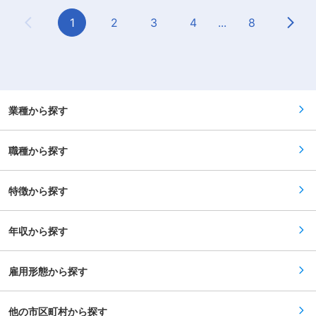
ト・アルバイト70〜100名でおおよそ構成されて
囲：無
価に直結する実感を得られます。 ★若手からベテ
います。 ■当社の強み： ・地域の特性やお客様
ランまで継続的な成長をサポートしています。人
1
2
3
4
...
8
のニーズに合わせた出店業態や出店地の計画で競
Previous Page
Next
材育成にも非常に力を入れております。 ■働き
合店との差別化を図り、地域密着型のディスカウ
方： ・年間休日117日 ・残業は全社平均10時間程
ントストアとして愛されています。 ・さまざまな
度 ・休日出勤原則禁止 ・半期に1回5連休取得可
指数でのデータ分析でIT技術を活用したり、訴求
能 ・年1回自己申告制度が有り、希望や適性によ
力の高い売場づくりを行うことで独自のローコス
り様々な職種に挑戦が可能 ・専任でのナイトマネ
トオペレーションで圧倒的な低価格を実現してい
ージャーがいるため、営業時間のラストまで残る
ます。 ・当社は創業以来連続の増収を続けていま
必要はありません（状況によっては可能性あり）
す。これからも拡大を続けるために「2035年に
■業務詳細： グロッサリー部門のチーフとして、
業種から探す
700店舗を出店する」目標を掲げ、本部と現場が
お客様にご満足いただける売場作りをして頂きま
密に連絡を取り合いながらサービス改善を行うた
す。 ■具体的には： ・商品陳列・補充 ・発注業
めの体制が整っています。 ・知名度も徐々に上が
務 ・売場管理 ・価格管理 ・在庫管理 ・プロモー
ってきており、新卒人気企業ランキングでは業界
職種から探す
ション活動 ・スタッフ教育・管理 ・売上管理 ◎1
別トップクラスに選出されました。 変更の範囲：
店舗約150名程度の人数で、内10〜15名が社員。
会社の定める業務
（店舗規模により異なる） ◎ゆくゆくは店長とし
て、店舗運営業務をお任せします ■キャリアパ
特徴から探す
ス： 年に一度、自己申告で様々な職種に挑戦でき
る制度も設けており、店長からスーパーバイザー
やバイヤー、商品企画、管理部などへキャリアチ
年収から探す
ェンジできます。 ◎若手向けの技術研修や中堅以
降はリーダー研修などもあります ◎また入社年次
に合わせた、年次研修もあります ■評価制度：
店舗実績と勤務態度をもとに評価し、チーフの場
雇用形態から探す
合は4段階のグレードで評価します。グレードが
上がるにつれて、ご自身の評価・実力に合った店
舗へと配属いたします。より良い売場づくり・店
他の市区町村から探す
舗運営のための頑張りがしっかりと評価され、更