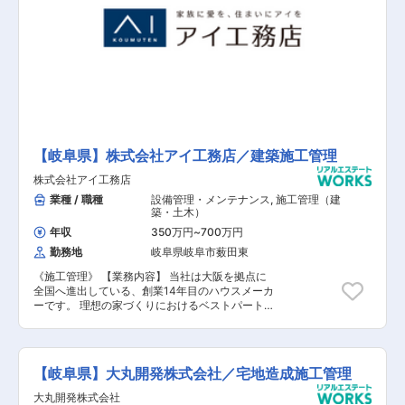
【岐阜県】株式会社アイ工務店／建築施工管理
株式会社アイ工務店
業種 / 職種
設備管理・メンテナンス
,
施工管理（建
築・土木）
年収
350万円
~
700万円
勤務地
岐阜県岐阜市薮田東
《施工管理》 【業務内容】 当社は大阪を拠点に
全国へ進出している、創業14年目のハウスメーカ
ーです。 理想の家づくりにおけるベストパートナ
ーを目指す当社で、施工管理職をお任せします。
設立以来、増収・増益を続け、全国No.1の売上成
長性を推移する同社。社員数は1,500名、売り上
げは1,000億円目前。同社と共に成長頂ける人財
【岐阜県】大丸開発株式会社／宅地造成施工管理
を募集いたします。 【具体的には】 契約内容や
設計図面を確認しながら、着工からお引き渡しま
大丸開発株式会社