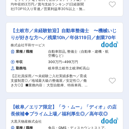
が身につく Honda車は独自の設計思想による構造
均年収853万円／賞与支給ランキング(日経新聞
が多く、整備難易度も高めです。 その分高い技術
社)TOP10入り常連／営業利益率30%以上・無借
力が身につきます。 カーズテクニカルセンターを
金経営の安定企〜 ■仕事内容： 資材調達業務・
保有し、故障診断から重整備まで幅広い経験を積
購買DX、システム化推進・改善活動をお任せし
めます。 （2）メーカー研修制度が充実 入社後は
ます。 ■業務詳細： ◇資材データベースの整理
システム研修を実施。 その後も、 ・Hondaサー
と構築 ◇在庫情報等、倉庫管理者と連携してデー
ビスエンジニア資格 ・サービスフロントマネージ
【土岐市／未経験歓迎】自動車整備士 〜機械いじ
タベースをMRP構築へつなげる ◇発注業務のエ
ャー研修 ・国家1級整備士チャレンジ支援 ・マネ
ージェントAI導入支援で全社の調達業務改善を主
りが好きな方へ／残業10h／年休119日／創業70年
ジメント研修 など段階別研修を用意しています。
導 ◇DX部門と協業し当社の調達に最適なシステ
（3）働きやすさも整っています ・完全週休2日
株式会社平和サービス
ムの選定支援を実施 ■期待する役割： 現行シス
制（火・水） ・残業月平均18時間程度 ・年間休
テムでは管理しきれていない調達品データベース
業種 / 職種
自動車部品
,
整備士（自動車・建機・航
日116日 ・GW休暇 ・夏季休暇 ・年末年始休暇 ・
を構築しEDIデータからMRP作成ができるシステ
空機など）
有給休暇時間取得可（最大40時間） ・半日有給
ムの企画・選定・運用を検討いただきます。 ■ポ
取得可 ・育児時短勤務制度あり ・県外転勤なし
年収
300万円
~
499万円
ジションの魅力： 成長を続ける当社の調達品デー
整備士として長く働きやすい環境づくりを進めて
勤務地
岐阜県土岐市土岐津町高山
タベースの構築を通じ、会社全体の調達システム
います。 ■配属組織 岐阜県内各店舗に配属（勤
構築を手がけていただくことができます。より最
務地は相談可）。 各店舗平均5〜6名の整備士が
【正社員採用／〜未経験ご入社実績多数〜／育成
適な調達システムとなるよう企画・システム選
在籍し、チームで業務を進めています。 明るくコ
支援制度◎／地域最大級の整備屋／安定性◎／働
定・運用方法の構築まで裁量をもって実施いただ
ミュニケーションが活発で年齢の近いスタッフが
き方◎】 ■業務内容： 大型自動車、特殊車両、産
きます。 ■MARUWAの魅力: ◇技術力 素材の開
多く、明るい雰囲気の中で分からないことは先輩
業車両の点検整備、修理や加工をお任せします。
発から製造までを一貫して行っており、他社には
が丁寧に教えてくれる環境です。 Honda車ならで
■業務詳細： ・大型自動車の点検整備 ・特殊車
ない高い技術力が強みです。 MARUWAのセラミ
はの知識と技術が身につきお客様から感謝の言葉
両の架装部点検整備、加工取付、修理 ・産業車両
ックス部品は他社製品よりも高い熱耐性を持って
をいただけるやりがいのある業務です。 変更の範
の点検整備、各部分分解整備 など ≪整備いただ
おり、次世代通信‘5G’‘6G’、EV（電気自動車）、
【岐阜／エリア限定】「ラ・ムー」「ディオ」の店
囲：会社の定める業務
く車両例≫ ・特装車両…クレーン車、トレーラー
半導体など次世代を担う多くの業界に重宝されて
連結車、ポンプ車、消防車など ・大型車両…ダン
長候補◆プライム上場／福利厚生◎／高年収◎
います。また難易度の高いオーダーにも応えられ
プカー、トラック、トレーラー、バスなど ・産業
る技術力から、利益率は30%超えと高い利益率を
大黒天物産株式会社
車両…フォークリフト、ショベルローダー、建機
誇っています。 ◇働き方 年間休日120日（＋有給
など ・乗用車 ・クリーンエネルギー車 ■環境：
業種 / 職種
食品・GMS・ディスカウントストア
,
消化日5日）／コアタイム無しのフレックス勤務