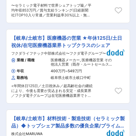
す。 ・エキスパート（高い専門性を軸として業務
をつけることができます。半年〜1年程度で独り
〜セラミック電子材料で世界シェアトップ級／平
を遂行、部門の技術力強化や問題解決に注力） ・
立ちができる想定です。 ■当社の魅力： 電材営
均年収853万円／賞与支給ランキング(日経新聞
マネジメント（プロジェクトや組織の運営、管理
業は専門的知識よりも人柄が重要視されます。お
社)TOP10入り常連／営業利益率30%以上・無借
に注力） ※志向や適性に応じて、部内外へのロー
客様との信頼関係をどう築いていくか、あなたの
金経営の安定企〜 ■仕事内容： 資材調達業務・
テーションを含めたキャリアデザインを支援しま
ファンをどれだけ増やせるかがポイントになりま
改善活動をお任せします。 ■業務詳細： ◇レア
す。 ■MARUWAの魅力: ◇技術力 素材の開発か
す。単にモノを売れば良いという考えではなく、
アース・有機溶剤の調達の実施、海外を中心に
ら製造までを一貫して行っており、他社にはない
商品を便利に、より高機能に活用できるよう、お
2ndソース探索 ◇SCM構築を主導し、BCP・契
高い技術力が強みです。 MARUWAのセラミック
【岐阜/土岐市】医療機器の営業 ★年休125日/土日
客様に合わせた「快適空間のトータルシステム」
約を主導する ◇2ndソースを確立し複数購買によ
ス部品は他社製品よりも高い熱耐性を持ってお
をご提案しています。
る原価改善の実施 ■期待する役割： 当社の購入
祝休/在宅医療機器業界トップクラスのシェア
り、次世代通信‘5G’‘6G’、EV（電気自動車）、半
品を調達リスクで層別し、地政学リスクをはじめ
導体など次世代を担う多くの業界に重宝されてい
フクダライフテック中部株式会社〜フクダ電子グループ〜
とした様々な調達リスクを検討しSCM戦略を自ら
ます。また難易度の高いオーダーにも応えられる
構築していただきます。 また、リスク資材の購入
業種 / 職種
医療機器メーカー
,
医療機器営業 その
技術力から、利益率は30%超えと高い利益率を誇
先を自ら選定し、購入戦略を提案していただきま
他法人営業（既存・ルートセールス中
っています。 ◇働き方 年間休日120日（＋有給消
す。 ■ポジションの魅力： 成長を続ける当社の
心）
化日5日）／コアタイム無しのフレックス勤務
年収
400万円
~
549万円
調達品は常に地政学リスクにさらされる主要な資
（フリータイム制）／ゼロ残業方針／有給休暇取
勤務地
岐阜県土岐市土岐口中町
材がたくさんあります。その安定調達を構築する
得奨励日の設定／プレミアムフライデー等 ◇社員
ことで会社全体の競争力向上に貢献できるポジシ
を大切にする風土 快適なオフィス環境：開放的な
<年間休日125日／土日祝休み／超高齢社会の継続
ョンです。 海外・国内を問わず、サプライチェー
フリースペース／ビュッフェスタイルのカフェ／
により、今後も需要が見込まれる安定・成長業界
ンの構築に力を発揮いただくことができます。
個別ブースの設置／フリーアドレス制導入／先進
／フクダ電子グループは在宅医療機器業界でトッ
■MARUWAの魅力: ◇技術力 素材の開発から製造
的なリモートシステムを採用した会議室等 ※工場
プクラスのシェア＞ ■業務内容： 在宅酸素療法
までを一貫して行っており、他社にはない高い技
や社員寮などのデザインにも注力し、数々の建築
を初めとする在宅医療器具を開業医・病院のドク
術力が強みです。 MARUWAのセラミックス部品
賞や照明普及賞なども受賞しています。 社員への
ター・看護師向けに提案し、レンタル契約を締結
は他社製品よりも高い熱耐性を持っており、次世
賞与還元：賞与支給ランキング(日経新聞社)…
する営業です。 ◎超高齢社会の継続により、今後
代通信‘5G’‘6G’、EV（電気自動車）、半導体など
【岐阜/土岐市】材料技術・製造技術（セラミック製
2022年夏7位 → 2022年冬6位 → 2023年夏5位
も需要が見込まれる安定・成長業界です。 ◎医療
次世代を担う多くの業界に重宝されています。ま
機関・開業医向け。ドクター・看護師に向けた医
品）◆トップシェア製品多数の優良企業/プライム
た難易度の高いオーダーにも応えられる技術力か
療器具の提案。一人 病院5〜20施設、開業医
ら、利益率は30%超えと高い利益率を誇っていま
上場◆
株式会社MARUWA
40〜80施設担当。既存顧客・過去取引・未取引