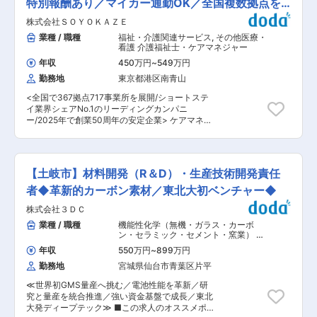
のLED照明は、自社製のセラミック基板の特性を
特別報酬あり／マイカー通勤OK／全国複数拠点を
FC店のオーナーとして独立など様々なキャリアが
活かしたハイパワーLED照明器具として、設計・
ございます。 ※店長時の平均年収は792万円（一
展開
株式会社ＳＯＹＯＫＡＺＥ
製作・施工までを自社で行っております。光の質
般社員平均：454万円） ＜独立支援制度あり★＞
に特徴を持ち、道路灯や街路灯として、様々な場
業種 / 職種
福祉・介護関連サービス
,
その他医療・
フランチャイズ店舗オーナーとして「経営者」に
所で使われております。自身の努力次第で受注に
看護 介護福祉士・ケアマネジャー
なることも！すでに200名以上の社員が「経営
直結し、地図に残る仕事のため、成果が形に残り
者」として活躍中！ ■王将の「画期的な」働き
年収
450万円
~
549万円
意欲・達成感を感じられます。 ■入社後のキャリ
方： ・残業月20H程度 ・有給取得日数は平均8.3
勤務地
東京都港区南青山
アパス：将来的に以下いずれの選択肢もありま
日！連休取りやすく、年に何回も旅行に行ってい
す。 ・エキスパート（高い専門性を軸として業務
る店長などもいます。 ・従業員数は店舗平均16名
<全国で367拠点717事業所を展開/ショートステ
を遂行、部門の技術力強化や問題解決に注力） ・
で学べる＆無理なく働ける環境！「平均勤続年数
イ業界シェアNo.1のリーディングカンパニ
マネジメント（プロジェクトや組織の運営、管理
は11.3年」で「離職率1桁」の安定就業が叶う環境
ー/2025年で創業50周年の安定企業> ケアマネジ
に注力） ※志向や適性に応じて、部内外へのロー
です◎ ■王将の「独自の研修制度」でスキルアッ
メントの中心的存在として、チームを育て、地域
テーションを含めたキャリアデザインを支援しま
プ！ ●王将調理道場：調理技術や知識向上の研修
に安心を届ける役割です。“頼れるリーダー”を目
す。 ■MARUWAの魅力: ◇業績好調 売上利益と
です。調理師免許取得の補助もあり、学びながら
指しませんか？ ■業務内容： ケアプラン作成や
もに右肩上がり（24年度：売上…前年度比＋
資格・スキルを身につけられます。 ●王将アカデ
ご家族・関係機関との連絡調整、行政対応（運営
16.7%、営業利益…＋35.9%） さらに、設備投資
【土岐市】材料開発（R＆D）・生産技術開発責任
ミー：店舗・人材マネジメントの研修です。店舗
指導や監査対応）、職員育成・マネジメントな
（中長期での成長に向けた新工場・新棟への投
運営や人材マネジメントについて学べるプログラ
ど、主任ケアマネとしての業務を担当。複数ケー
者◆革新的カーボン素材／東北大初ベンチャー◆
資、 生産性向上・品質向上に向けた投資）に積極
ムです。 変更の範囲：会社の定める業務
スを把握しながら、地域全体の介護支援体制づく
的であり、 25年度設備投資額は 24年度約78億
株式会社３ＤＣ
りに貢献。お客様一人ひとりに合わせた最適な支
円 → 25年度約150〜200億円の予定となって
援策を提案し、質の高いサービス提供を目指しま
業種 / 職種
機能性化学（無機・ガラス・カーボ
おります。 ◇技術力 素材の開発から製造までを
す。 ■特別報酬： 施設運営への貢献やチームワ
ン・セラミック・セメント・窯業） 公
一貫して行っており、他社にはない高い技術力が
ーク、売上への寄与など多角的に日々の努力を評
社・官公庁・学校・研究施設
,
製品開発
強みです。 MARUWAのセラミックス部品は他社
年収
550万円
~
899万円
（カーボン） 製造プロセス開発・工法
価し、賞与とは別に特別報酬を支給します。「目
製品よりも高い熱耐性を持っており、次世代通
開発（無機・セラミック・非鉄金属）
勤務地
宮城県仙台市青葉区片平
に見える評価」でやりがいを感じながら、仕事へ
信‘5G’‘6G’、EV（電気自動車）、半導体など次世
のモチベーションを高められる制度です。努力が
代を担う多くの業界に重宝されています。また難
≪世界初GMS量産へ挑む／電池性能を革新／研
収入アップに直結する環境で、自分の可能性を広
易度の高いオーダーにも応えられる技術力から、
究と量産を統合推進／強い資金基盤で成長／東北
げてみませんか。 ■働く環境： 入社後の研修は
利益率は30%超えと高い利益率を誇っています。
大発ディープテック≫ ■この求人のオススメポイ
もちろん、長期的な育成を見据え、基礎から応用