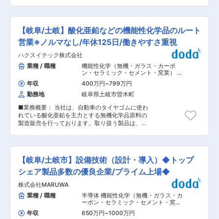
◇社員を大切にする風土 快適なオフィス環境：開
ント： ・世界初のGMS量産工場立ち上げに中核
まで段階的に学べる環境です。基礎から応用ま
放的なフリースペース／ビュッフェスタイルのカ
として参画でき、研究成果を社会実装へ直結でき
で、自分のペースで無理なくスキルを習得可能。
フェ／個別ブースの設置／フリーアドレス制導入
る環境 ・仙台・川崎配属も可能で、拠点横断連携
最新の介護知識や技術を身につけながら、着実に
／中途離職率5.96%（24年度） 社員への賞与還
を通じた裁量ある開発に集中できる ・NEDO採択
スキルアップできる仕組みが整っているので、成
【岐阜/土岐】酸化亜鉛などの機能性化学品のルート
元：賞与支給ランキング(日経新聞社)…2024年冬
とシリーズA調達で基盤が強固、成長性と安定性
長意欲のある方にぴったりです。 毎朝、スタッフ
6位→2025年夏8位 変更の範囲：会社の定める業
を兼ね備えた環境 次世代炭素材料GMSの開発・
営業※ノルマなし/年休125日/働きやすさ重視
全員で情報共有のミーティングを実施していま
務
量産化を推進する当社にて、用途別材料設計から
す。お客様の体調や変化、業務連絡をしっかり共
ハクスイテック株式会社
量産条件確立までを担うリーダー職をお任せしま
有することで、チーム全体でスムーズに連携。困
す。 ■職務内容： ・用途ごとの材料設計 ・要求
業種 / 職種
機能性化学（無機・ガラス・カーボ
った時もすぐ相談・フォローできる環境が整って
仕様を満たす製品開発 ・パイロット〜量産条件の
ン・セラミック・セメント・窯業） 機
いるので、安心して働けます。風通しの良い職場
確立 ・プロセス開発（岐阜）・電池応用（川崎）
能性化学（有機・高分子）
,
原料・素
だからこそ、スタッフ同士の信頼関係も深まりま
年収
400万円
~
799万円
材・化学製品営業（国内） その他法人
との連携 ・担当テーマの推進 ラボで高評価を得
す。 ■当社の魅力： 株式会社SOYOKAZEは全国
営業（既存・ルートセールス中心）
勤務地
岐阜県土岐市曽木町
たサンプルを量産ラインへ橋渡しし、GMSの特性
で365拠点以上をネットワークしショートステイ
を最大限引き出す材料・プロセス条件を設計しま
の床数は圧倒的！業界NO.1。居宅系介護サービス
■業務概要： 当社は、自動車のタイヤゴムに使わ
す。顧客評価と並走しながら品質・スケールアッ
を中心に全国に拡大展開中です。キャリアも経験
れている酸化亜鉛を主力とする無機化学品原料の
プを推し進めるポジションです。 ■勤務地につい
も人生観も含めて、他の会社よりもさまざまな人
製造販売を行っております。取り扱う製品は、半
て 初任地は宮城県仙台市・神奈川県川崎市も選択
たちが集まる組織。異なる能力を持ったスタッフ
導体業界向けから身近なトイレや茶碗の釉薬原料
可能で、その場合は2週に1回程度の岐阜出張
それぞれが、協力し合って働いています！ 変更の
まで多岐にわたります。そんな、無機化学品原料
（2〜3泊）を想定し、入社6ヶ月〜1年を目安に岐
範囲：（雇入れ直後）募集職種 （変更の範囲）当
のルート営業とホームページから問い合わせが入
阜製造所へ転勤をお願いする予定です。 ■社会実
社が定める業務
る受託加工の営業業務をお願いいたします。 ■職
装と技術革新を同時に担う GMSは耐酸化性・柔
【岐阜/土岐市】設備技術（設計・導入）◆トップ
務詳細： ・既存顧客への定期訪問とニーズのヒア
軟性・高導電性を併せ持つ革新的三次元炭素材料
リング ・受託加工の問い合わせ対応 ・製品の仕
シェア製品多数の優良企業/プライム上場◆
で、電池性能を大きく引き上げる可能性がありま
様や特性に関する説明 ・見積書や契約書の作成お
す。量産工場の建設が進む今、研究〜量産を横断
株式会社MARUWA
よび管理 など ＜営業先＞ 大手タイヤメーカ
した中核人材として成長できる環境です。 ■事業
ー、住宅設備メーカー、塗料メーカーなど 既存顧
業種 / 職種
半導体 機能性化学（無機・ガラス・カ
成長を後押しする強固な外部連携 助成採択や資金
客がメインの法人ルート営業です。 担当エリアは
ーボン・セラミック・セメント・窯
調達により量産設備や人材強化が推進され、国内
愛知岐阜エリアが中心になりますが、全国のお客
業）
,
設備立ち上げ・設計（機械設計）
外メーカーとの評価が急拡大。技術検証を進める
年収
650万円
~
1000万円
製造プロセス開発・工法開発（無機・
様が対象になります。※日帰り出張や宿泊を伴う