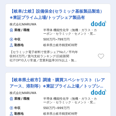
12月・3月は10時間以上になる場合もあります。
っと、1つの資格取得ごとに月々資格手当1万円を
も多数あり。 お客様のニーズに素早くお応えし、
■組織構成 ・土岐店：整備士9名 可児店：整備
支給。 頑張れば頑張るほど、年収が1年目から、
岐阜のまちを明るくしましょう。 ■業務内容：
士５名 UCAR中津川店：整備士４名 ※営業社員
【岐阜/土岐】設備保全(セラミック基板製品製造）
最大で30〜40万円ほども増える可能性もありま
電気工事店、電設会社に電気工事にまつわるもの
もいるため、営業要素はほとんどありません ■当
す 変更の範囲：会社の定める業務
を卸しています。 照明、エアコン、換気扇、配線
※東証プライム上場/トップシェア製品有
社の特徴/魅力： ・「三菱自動車について」 三菱
器具、電気のスイッチ、電線など幅広く扱ってい
自動車は“EVで先駆け、『人と地球との共生を目
株式会社MARUWA
ますが、お客様から見積もりの依頼や電話対応、
指す』”というグループ環境ビジョンを掲げ、走
定期訪問などの営業活動をお任せします。 ■営業
業種 / 職種
半導体 機能性化学（無機・ガラス・カ
る歓びと環境性能を併せ持つクルマづくりを追
スタイル： 既存顧客に対するルート営業をしてい
ーボン・セラミック・セメント・窯
求。低炭素社会の早期実現に向けた取り組みを推
ただきます。担当数は1人当たりの10〜15社程度
業）
,
設備保全 設備立ち上げ・設計
進しています。 ・社内の風通しがよく、自由に意
年収
500万円
~
799万円
（機械設計）
です。 新規開拓のための飛び込み営業、テレアポ
見を出し合いながら和気あいあいと仕事に取り組
勤務地
岐阜県土岐市鶴里町柿野
はありません。 顧客との信頼関係を深め、自分の
むことができます。また産休や育児休暇等の制度
ファンを増やす、売上を向上させるお仕事です。
も整っております。 変更の範囲：会社の定める業
【セラミック電子材料で世界シェアNo.1／平均年
■具体的には・・・ ・顧客のニーズ抽出・提案、
務
収853万円／賞与支給ランキング(日経新聞
見積書等の書類作成 ・メーカーへの発注業務、進
社)TOP10入り常連／営業利益率30%以上・無借
捗調整・納品対応 ・取引先との深耕、訪問し潜在
金経営の安定企業】 ■業務概要 セラミック基板
ニーズの引き出し ※先輩社員や各部署との連携の
製品の製造設備の設備保全業務をお任せいたしま
中で知識・経験を身に着けてもらいます。 ■組織
す。 ■業務詳細 ・予防保全、計画保全の計画や
構成： 営業所全体で１１名在籍しており、営業の
実行 ・設備故障に対する修理対応等 ※ご経験、得
方は５名おります。 年齢のボリュームゾーンは
【岐阜県土岐市】調達・購買スペシャリスト（レア
意分野に応じて業務をご担当いただきます。 ■担
40代後半です。 サポート役として営業事務社員
当製品： 窒化アルミニウム基板、窒化ケイ素基板
アース、溶剤等）※東証プライム上場／トップシェ
も数名在籍しています。 初めは多い商品について
など ■この仕事の面白さ・魅力： セラミック基
わからないことも多いと思いますが、先輩社員も
ア製品有
株式会社MARUWA
板製造における設備全般（シート成型機、プレス
通ってきたのでサポート体制など気軽に聞くこと
機、加熱炉、洗浄装置等）の技術業務をお任せし
業種 / 職種
半導体 機能性化学（無機・ガラス・カ
のできる環境です。 ■入社後の流れ／研修制度：
ます。 新規工場・設備導入に伴いご経験を活かし
ーボン・セラミック・セメント・窯
OJT体制で見積書の作成や発注、出荷業務、先輩
ながら、幅広くセラミック製造装置の設備技術の
業）
,
購買・調達・バイヤー・MD 間接
と同行して営業活動をしていきます。また
年収
550万円
~
999万円
購買・総務購買
ご経験を積むことが可能です。 ■入社後のキャリ
Panasonicやダイキンなどのメーカー研修に参加
勤務地
岐阜県土岐市鶴里町柿野
アパス：将来的に以下いずれの選択肢もありま
していただき、業界未経験の方でも安心して知識