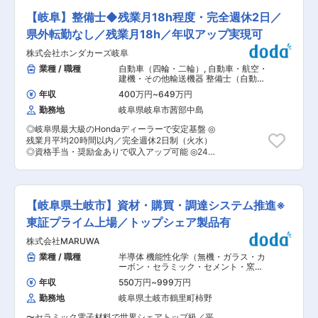
35.9%） さらに、設備投資（中長期での成長に向
改善スピードの加速を目的として「製造技術担
けた新工場・新棟への投資、 生産性向上・品質向
【岐阜】整備士◆残業月18h程度・完全週休2日／
当」を増員いたします。 ■業務内容： 製造技術
上に向けた投資）に積極的であり、 25年度設備
のメンバーポジションとして、新規開発品の量産
県外転勤なし／残業月18h／年収アップ実現可
投資額は 24年度約78億円 → 25年度約150〜
化や既存製品の改善業務をお任せいたします。具
200億円の予定となっております。 ◇技術力 素
株式会社ホンダカーズ岐阜
体的には以下の業務を担当いただきます。 ◇新規
材の開発から製造までを一貫して行っており、他
開発品の量産化： ・新規設備導入（要求品質を満
業種 / 職種
自動車（四輪・二輪）
,
自動車・航空・
社にはない高い技術力が強みです。 MARUWAの
たす仕様検討） ・生産条件検討（試作） ・標準
建機・その他輸送機器 整備士（自動
セラミックス部品は他社製品よりも高い熱耐性を
作業手順・生産条件作成 ◇既存製品の改善： ・
車・建機・航空機など）
持っており、次世代通信‘5G’‘6G’、EV（電気自動
年収
400万円
~
649万円
顧客要望対応 ・工程改善による原価低減（バッチ
車）、半導体など次世代を担う多くの業界に重宝
勤務地
岐阜県岐阜市茜部中島
UP・収率向上・設備改善・工数削減） ・品質向
されています。また難易度の高いオーダーにも応
上（生産条件・作業手順改善） ◇既存製品の不具
えられる技術力から、利益率は30%超えと高い利
◎岐阜県最大級のHondaディーラーで安定基盤 ◎
合対応： ・原因調査（手順ミスや設備故障等を除
益率を誇っています。 ◇社員を大切にする風土
残業月平均20時間以内／完全週休2日制（火水）
く） ・仮説検証（追加分析や試作） ・生産条件
快適なオフィス環境：開放的なフリースペース／
◎資格手当・奨励金ありで収入アップ可能 ◎24歳
変更や設備改善 ■本ポジションの魅力： ◇新規
ビュッフェスタイルのカフェ／個別ブースの設置
年収420万円／30歳年収530万円実績あり ◎勤務
設備導入や改善の推進： 若手でも主体的に新規設
／フリーアドレス制導入／中途離職率5.96%（24
地は岐阜県内で相談可／転勤ほぼなし ◎メーカー
備導入や製品改善を担当できるため、大きな裁量
年度） 社員への賞与還元：賞与支給ランキング
研修＆資格支援あり 「働きやすさ×安定×技術
が与えられます。設備の規模は案件によって変わ
(日経新聞社)…2024年夏11位→2024年冬6位
力」を両立できます ■職務概要 Honda車を中心
りますが、幅広いスキルと経験を積むことができ
【岐阜県土岐市】資材・購買・調達システム推進※
→2025年夏8位
とした普通自動車・軽自動車の点検・整備・車検
ます。 ■当社の特徴： ◇安定している経営基
業務をお任せします。 お客様の安全・安心を支え
東証プライム上場／トップシェア製品有
盤： 当社はトヨタ自動車、信越化学工業の合同出
る仕事です。 予約システムで業務量を管理してい
資会社であり、安定的な経営基盤があります。積
株式会社MARUWA
るため、過度な負担はありません。 ■具体的な業
極的な研究開発投資を行っており、社員がチャレ
務内容 ・車検／法定点検 ・一般整備（消耗品交
業種 / 職種
半導体 機能性化学（無機・ガラス・カ
ンジしやすい環境を整えています。 ◇独自の技術
換・修理など） ・故障診断・トラブルシューティ
ーボン・セラミック・セメント・窯
力： 当社は独自の技術力により高い利益率を実現
ング ・お客様への整備内容の説明（慣れてから対
業）
,
購買・調達・バイヤー・MD 間接
しています。高い付加価値のあるマーケットに向
年収
550万円
~
999万円
購買・総務購買
応） →経験に応じて業務をお任せします →無理な
けた商品開発・納品を行い、大手企業に負けない
勤務地
岐阜県土岐市鶴里町柿野
詰め込みはなく、段階的にスキルアップ可能
水準の社員待遇を提供しています。 変更の範囲：
■Honda整備士として働く魅力 （1）高い技術力
会社の定める業務
〜セラミック電子材料で世界シェアトップ級／平