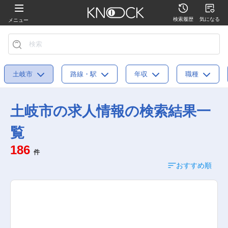
検索履歴
気になる
メニュー
土岐市
路線・駅
年収
職種
土岐市の求人情報の検索結果一
覧
186
件
おすすめ順