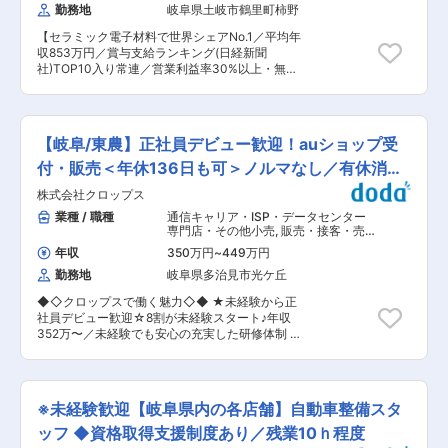
うえで必要なリソースや機会が豊富な点も魅力で
セラミック・非鉄金属）
勤務地
岐阜県土岐市鶴里町柿野
出張が発生する場合があります。 ＜働き方＞ ノ
す。 ■当社について： 当社は東北大学発のディ
ルマがないのでプレッシャーを感じずに働くこと
ープテックスタートアップとして、次世代炭素材
【セラミック電子材料で世界シェアNo.1／平均年
ができます。 HPからの問合せも継続的に入るの
料GMSを電池分野へ社会実装することを目指して
収853万円／賞与支給ランキング(日経新聞
で、効率的な営業活動も可能◎直行・直帰もOKで
います。GMSは単原子厚のグラフェン壁からなる
社)TOP10入り常連／営業利益率30%以上・無借
す。 社員を大切にしており、働きやすさはもちろ
三次元構造をもち、従来カーボンとは異なる柔軟
金経営の安定企業】 ■仕事内容： 研究開発で使
ん努力が評価される社風も魅力の一つです。 ■入
性・多孔性・高耐久性を備える独自素材で、電池
用する設備の設計、導入をメインにご担当いただ
社後の流れ： 営業経験や知識がない方も心配する
性能の革新に寄与する点が高く評価されていま
きます。 ・粉砕、成形、焼成、加工などの設備担
ことはありません。中途入社が多数で、文系出身
す。仙台・川崎・岐阜の体制で研究から量産まで
当 ・新規導入や維持管理の担当 ■期待する役
も多くいます。 先輩社員に同行し学んでいただく
【岐阜/東農】正社員デビュー歓迎！auショップ受
を一貫して推進し、岐阜では世界初の量産工場建
割： ・開発の生産性を高めるための設備検討 ・
期間を1年程度設けております。 先輩社員による
設を進行。各社から出資・協業が進み、技術開発
創意工夫によるカスタマイズ、設備メーカーとの
付・販売＜年休136日も可＞ノルマなし／有休消化
丁寧な指導や各種研修制度を利用して、少しずつ
と事業拡大が加速しています。 変更の範囲：会社
連携 ■魅力ポイント： ◎設備技術担当として最先
知識やできることを増やしていってください。 フ
8割
の定める業務
株式会社クロップス
端の研究開発を支援していただけます。 ◎若手社
ァインセラミックスなどの専門知識も入社後に覚
員が多く活気のある職場です。 ■入社後のキャリ
業種 / 職種
通信キャリア・ISP・データセンター
えていただければOKです。知識ゼロで入社した
アパス：将来的に以下いずれの選択肢もありま
専門店・その他小売
,
販売・接客・売り
先輩たちも、現在はしっかり活躍中です！ ■当社
す。 ・エキスパート（高い専門性を軸として業務
場担当 カスタマーサポート・ユーザー
について： 1947年に設立したハクスイテック株
年収
350万円
~
449万円
サポート・オペレータ
を遂行、部門の技術力強化や問題解決に注力） ・
式会社。私たちは、大阪本社、土岐工場など国内
勤務地
岐阜県多治見市光ケ丘
マネジメント（プロジェクトや組織の運営、管理
外に多くの拠点を展開している化学品メーカーで
に注力） ※志向や適性に応じて、部内外へのロー
す。ものづくりに欠かせないファインセラミック
◆◇クロップスで働く魅力◇◆ ★未経験から正
テーションを含めたキャリアデザインを支援しま
原料を手がけており、大手タイヤメーカーや住宅
社員デビュー歓迎☆8割が未経験スタート♪年収
す。 ■MARUWAの魅力: ◇業績好調 売上利益と
設備、塗料メーカーと安定取引を続けています。
352万〜／未経験でも安心の充実した研修体制 ★
もに右肩上がり（24年度：売上…前年度比＋
年休136日も可・有休消化85％と働きやさ◎長期
16.7%、営業利益…＋35.9%） さらに、設備投資
連休OK！土日休みも可 ★上場企業の安定基盤／
（中長期での成長に向けた新工場・新棟への投
KDDI一次代理店／東海・関東で約90店舗展開の
資、 生産性向上・品質向上に向けた投資）に積極
成長企業 ★ノルマなし！ビジネスマナーから学び
的であり、 25年度設備投資額は 24年度約78億
※未経験歓迎【岐阜県内の各店舗】自動車整備スタ
直せる◎今後役に立つ知識や営業・対人スキル身
円 → 25年度約150〜200億円の予定となって
につく ★平均年齢30.7歳！若手中心で相談がし
ッフ ◆資格取得支援制度あり／残業10ｈ程度
おります。 ◇技術力 素材の開発から製造までを
やすいフラットな職場◎突発的な出勤などもない