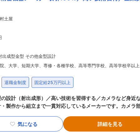
村土屋
円
射出成型金型 その他金型設計
院、大学、短期大学、専修・各種学校、高等専門学校、高等学校卒以上
退職金制度
固定給25万円以上
出成形）／高い技術を習得する／カメラなど身近な商材〜 ■大新産業とは？ 精
計・製作から組立まで一貫対応しているメーカーです。カメラ
の成形機を活用した幅広い生産に対応します。さらに塗装・印刷
。長年培った技術力と一貫生産体制を取っています。 ■業務内容： プラスチック
気になる
詳細を見る
を中心とし
関わる機会も多いです。 ■仕事の流れ： ◇打ち合わせ 事前に企業から送られ