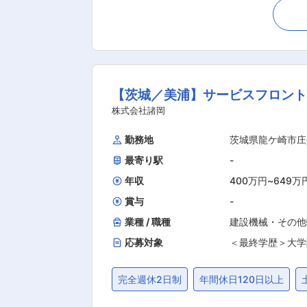
営の管理全般） 【当社について】 ■当社はカップ2色スライス沢庵のパイオニア企業として、開発当初から現在に至るまで、常に創意工夫し
ながら消費者ニーズに合った「ものづくりと価値」を提案し続けています
地を選び抜き、地元生産者（契約農家
た最高の状態で工場に運び、衛生管理の
値を付け、お客様にご満足して頂ける
【茨城／美浦】サービスフロント
安心な製品づくりを通じて、健康で幸せな食文化に支えられた
東海漬物グループ会社です。カットス
株式会社諸岡
向上しています！ ◆事業規模の拡大とともに、組織体制の強化を見据え、製造全体を牽引していただける方のご応募をお待ちしております！
勤務地
茨城県龍ケ崎市庄
変更の範囲：会社の定める業務
最寄り駅
-
年収
400万円
~
649万
賞与
-
業種 / 職種
建設機械・その他
応募対象
＜最終学歴＞大学
完全週休2日制
年間休日120日以上