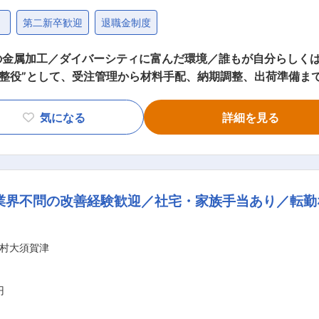
）
第二新卒歓迎
退職金制度
金属加工／ダイバーシティに富んだ環境／誰もが自分らしくはた
調整役”として、受注管理から材料手配、納期調整、出荷準備ま
細： ・受注対応・納期管理（納期に間に合うよう、生産・品
材料の発注・購買業務（生産に必要な材料を協力メーカー、材
気になる
詳細を見る
（完成品の出荷準備、納品書の作成、物流手配などの出荷業務
築など、コミュニケーション力・折衝力を発揮できます。 ・営
客様からの信頼を直接感じられる、会社の“顔”として活躍できる部署です。
業界不問の改善経験歓迎／社宅・家族手当あり／転勤
来、プラスチックの成形加工一筋に取り組んできました。 ・20
00％子会社化し、金型の設計製作からサブユニットの組み立て
まで、幅広く精密プラスチック部品の成形を行なっております。 変更の範囲：
村大須賀津
円