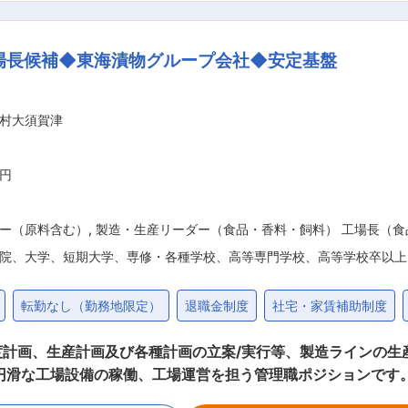
に、打ち合わせを実施。設計ソフト（CAD）を使いながら「
、「こちらの型だったら設計できますよ」「ここはもう少し丸
場長候補◆東海漬物グループ会社◆安定基盤
りま
村大須賀津
たら並行していくつかの案件をお任せしますが、最初は1つの案
る会社で、腰を据えて働きたい □身近な商品に関わる仕事に惹かれる 変更
万円
ー（原料含む）
,
製造・生産リーダー（食品・香料・飼料） 工場長（食
院、大学、短期大学、専修・各種学校、高等専門学校、高等学校卒以上
転勤なし（勤務地限定）
退職金制度
社宅・家賃補助制度
計画、生産計画及び各種計画の立案/実行等、製造ラインの生
導（PDCA） ●生産計画や投資計画、各種計画の立案及び実