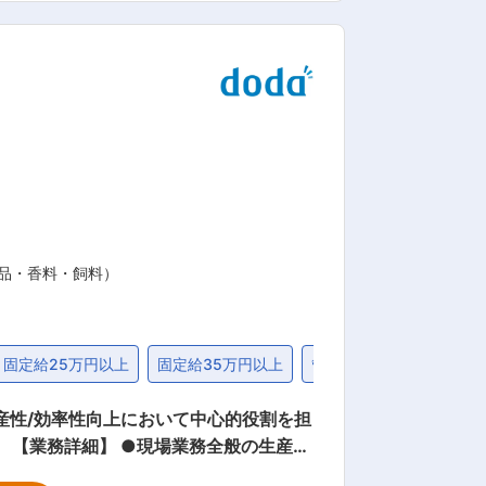
本当に設計できるのか」を考えて提案を行
くしたほうが良さそうですね」など設計で
件に集中して取り組んでいきます。 ＼
の範囲：会社の定め
品・香料・飼料）
固定給25万円以上
固定給35万円以上
管理職・マネジャー
産性/効率性向上において中心的役割を担
行 ●現場社員のフォローアップ、工場運