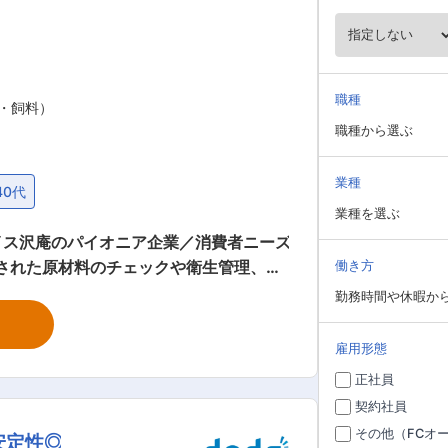
職種
・飼料）
職種から選ぶ
業種
40代
業種を選ぶ
イス沢庵のパイオニア企業／消費者ニーズ
働き方
勤務時間や休暇か
ル年収： ・主任／
雇用形態
正社員
育成に適した自然環境の中にある農地を
契約社員
育てています。それらを漬物に適した最
その他（FCオ
安定性◎
しています。 変更の範囲：会社の定める業務