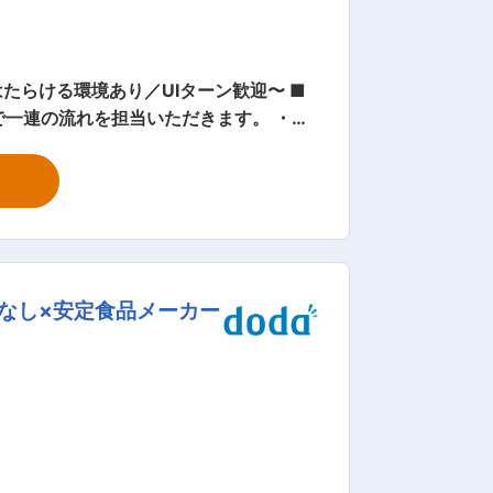
らける環境あり／UIターン歓迎〜 ■
で一連の流れを担当いただきます。 ・製
料商社、副資材メーカーへ発注） ・納入
） ・営業業務（見積作成、価格交渉、受
業要素や購買業務など幅広い領域に関わ
 ■当社について： ・
なし×安定食品メーカー
11年には、難易度の高いカメラや事務機
までの一貫生産体制を整えました。 ・
会社の定める業