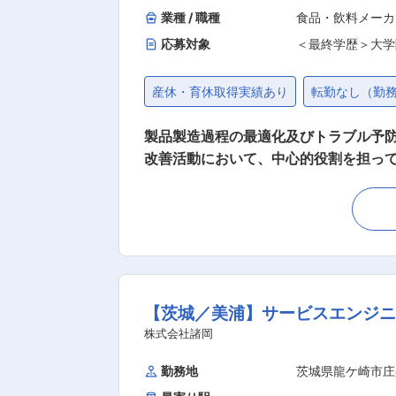
業種 / 職種
食品・飲料メーカ
応募対象
＜最終学歴＞大学
産休・育休取得実績あり
転勤なし（勤
製品製造過程の最適化及びトラブル予防
改善活動において、中心的役割を担っていただける方を募集いたします！
す。 ※現場研修後、管理業務を中心にお任せします。 【業務詳細】 ●現場業務全般の生産性・効率性向上、各工程の改善活動を主導（PDC
A） ●生産計画や投資計画、各種計画の立案及び実行
色スライス沢庵のパイオニア企業とし
を提案し続けています。 ■東北から九州まで、大根の育成に適した自然環境の中にある農地を選び抜き、地元生産者（契約農家）による徹底
した栽培管理のもと、風味豊かな沢庵
生産ラインの中で製造しています。 ■
【茨城／美浦】サービスエンジニア
を食卓にお届けしてまいります。「食
株式会社諸岡
支
勤務地
茨城県龍ケ崎市庄