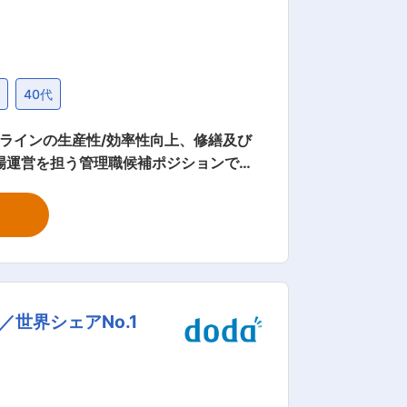
上
40代
ラインの生産性/効率性向上、修繕及び
ップ2
者ニーズに合った「ものづくりと価値」
態で工場に運び、衛生管理のゆき届いた
お客様にご満足して頂ける高品質な商品
世界シェアNo.1
づくりを通じて、健康で幸せな食文化に