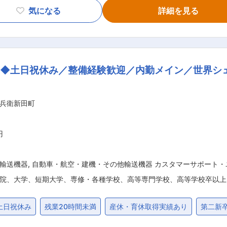
気になる
詳細を見る
。 ■東北から九州まで、大根の育成に適した自然環境の中にある農
）による徹底した栽培管理のもと、風味豊かな沢庵専用品種だ
ゆき届いた生産ラインの中で製造しています。 ■常に研究を
高品質な商品を食卓にお届けしてまいります。「食」に携わる
◆土日祝休み／整備経験歓迎／内勤メイン／世界シェア
社会の発展に貢献します。 ◆当社は「きゅうりのキューちゃん」でおなじみの
ライス製品をメインに、時代に左右されない商品を扱っており
兵衛新田町
円
輸送機器
,
自動車・航空・建機・その他輸送機器 カスタマーサポート
院、大学、短期大学、専修・各種学校、高等専門学校、高等学校卒以上
土日祝休み
残業20時間未満
産休・育休取得実績あり
第二新