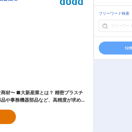
フリーワード検索
12
密プラスチ
部品や事務機器部品など、高精度が求め
・アッセンブリといった二次加工にも対
製品の