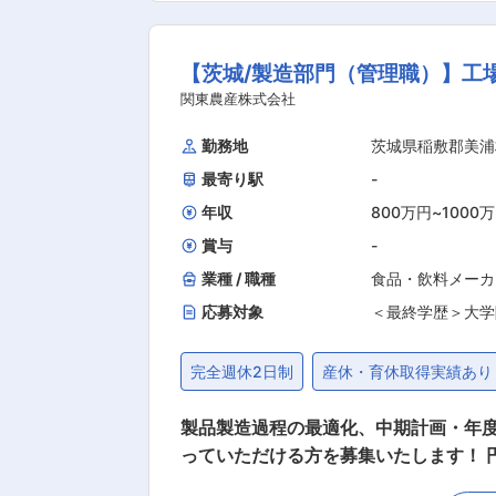
てきた図面と完成形の3Dモデルをもと
ないます。 例） 設計が難しい場合は
【茨城/製造部門（管理職）】工
きるように形状を考えて、提案します。 ◇設計スタート 打ち合わせを通して形状が決まったら、金型の線を引いたり、組み立て図を作
す。 ◇企業に提出〜ブラッシュアップ 設計が完了したら、企業に提出をして確認を行ないます。フィードバックをもらいながら調整を実施。
関東農産株式会社
完成を目指します。 ◇設計完成！ 企業から承認をもらえたら、その後は製造スタッフにバトンタッチして完了です。 ※設計〜商品の承認が完
勤務地
茨城県稲敷郡美浦
了するまでは2〜3ヶ月ほど。慣れてき
最寄り駅
-
以下のような方、歓迎します！／ □安定性のあ
る業務
年収
800万円
~
1000
賞与
-
業種 / 職種
食品・飲料メーカ
応募対象
＜最終学歴＞大学
完全週休2日制
産休・育休取得実績あり
製品製造過程の最適化、中期計画・年度
っていただける方を募集いたします！ 円滑な工場設備の稼働、工場運営を担う管理職ポジションです。 【業務詳細】 ●現場業務全般の生産
性・効率性向上、各工程の改善活動を主