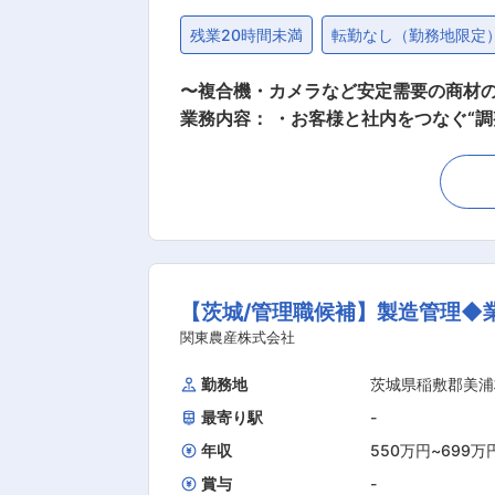
残業20時間未満
転勤なし（勤務地限定
〜複合機・カメラなど安定需要の商材の
業務内容： ・お客様と社内をつなぐ“
造現場を支え、企業と顧客双方の信頼を築く重要なポジションです。 ■業務詳
質・物流など各部署への情報展開） ・
日の確認・調整 ・出荷準備・納品手配
発注に関する顧客対応） ■当ポジションの魅力： ・受注〜生産〜出荷まで一連の流れを見渡せる、やりがいの大きいポジションです。 ・社内
外との調整を通して、顧客との関係構
り、スキルの幅を広げられる環境です。 ・お
【茨城/管理職候補】製造管理◆
大新産業株式会社は1964年の創業以
部品の金型で高い技術力をもつ企業を1
関東農産株式会社
現在はカメラ部品から650tクラスの事務機部品
勤務地
茨城県稲敷郡美浦
務
最寄り駅
-
年収
550万円
~
699万
賞与
-