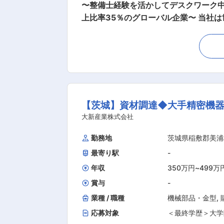
〜整備士経験を活かしてデスクワーク中
上比率35％のグローバル企業〜 当社は世界で初めてゴムクローラーを開発し、ゴムクローラー搭載建機の分野で世界シェアトップクラスを誇
る特殊車両メーカーです。近年は農業機械分野の
農業機械・林業機械などのアフターサービ
な業務内容： 工具を使用した作業はな
す。 ・お客様からの故障や不具合に関
・修理スケジュールの調整 ・整備担当者との連携、進捗管理 
クワーク中心へキャリアチェンジ可能 
【茨城】資材調達◆大手精密機
上に貢献できる ◎将来的にはリーダーや拠点責任者などマネ
積んだ後は、チームリーダー、拠点責
大新産業株式会社
い、中核人材としての活躍が期待されています。 ■働き方： ・完全週休2日制（土日祝休み） ・年間休日125日 
勤務地
茨城県稲敷郡美浦
・育休復帰率100% ・住宅手当、家族手当あり ■当社について： 創業以来「現場で本当に使える機械」を追求し続け
最寄り駅
-
害復旧など社会インフラを支える特殊
されるフェーズにあ
年収
350万円
~
499万
賞与
-
業種 / 職種
機械部品・金型
,
応募対象
＜最終学歴＞大学