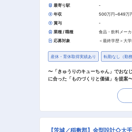
最寄り駅
-
年収
500万円
~
649万
賞与
-
業種 / 職種
食品・飲料メーカ
応募対象
＜最終学歴＞大学
産休・育休取得実績あり
転勤なし（勤
〜「きゅうりのキューちゃん」でおな
に合った「ものづくりと価値」を提案〜 ■仕事内容： 当社の品質管理もしくは商品開発として、納品された原材料のチェックや衛生管理
存商品のリニューアルまで幅広い業務の中からご本人様の希
た原材料のチェック ・試験日数の確認 ・ライン作業の巡回 ・
・資材、包材の検討 ・生産現場への落とし込み
600万円 ・課長／700万円 ■当社について： ◇当社はカップ２色スライス沢庵のパイオニア企業として開発から現在に至るまで、常に創意と
工夫で消費者ニーズに合った「ものづ
選び抜き、地元生産者（契約農家）に
【茨城／稲敷郡】金型設計◇大手