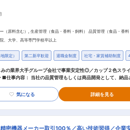
円
ー（原料含む）
,
生産管理（食品・香料・飼料） 品質管理（食品・香料
院、大学、高等専門学校卒以上
務地限定）
第二新卒歓迎
退職金制度
社宅・家賃補助制度
じみの業界大手グループ会社で事業安定性◎／カップ２色スラ
、既
望や適性をもとにお任せします。 ▼具体的な仕事の例： ＜品質管理＞ ・納品され
課題改善の考案 ・衛生管理 ＜商品開発＞ ・商品コンセプトの作成 ・レシピ開発
気になる
詳細を見る
 ※上記の他にも既存商品のリニューアルにも携わっていただきます。 ■モデ
くりと価値」を提案しています。 ◇東北から九州まで、大根の
よる徹底した栽培管理のもと、風味豊かな沢庵専用品種だけを
精密機器メーカー取引100％／高い技術習得／企業
高の状態で工場に運び、衛生管理のゆき届いた生産ラインの中で製造