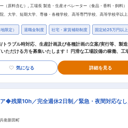
ー（原料含む）
,
工場長 製造・生産オペレーター（食品・香料・飼料）
院、大学、短期大学、専修・各種学校、高等専門学校、高等学校卒以上
務地限定）
退職金制度
社宅・家賃補助制度
固定給25万円以
/トラブル時対応、生産計画及び各種計画の立案/実行等、製造
 円滑な工場設備の稼働、工場運営を担う管理職候補ポジションで
 ●現場社員のフォローアップ、工場運営の管理全般 【当社について】 ■当社はカ
気になる
詳細を見る
て、開発当初から現在に至るまで、常に創意工夫しながら消費
専用品種だけを育てています。それらを漬物に適した最高の状
常に研究を続け生産者様から頂いた農産物に付加価値を付け、
◆残業10h／完全週休2日制／緊急・夜間対応なし／
」に携わる企業として、美味しさを追求し、安全・安心な製品
えられた社会の発展に貢献します。 変更の範囲：会社の定める業務
兵衛新田町