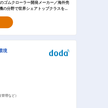
初のゴムクローラー開発メーカー／海外売
内容： 建設機械・
を担当いただきます。 ■具体的
理を中心に活躍いただくポジションで
に基づく不具合状況の確認、原因切り分け
フターサービスの中核として顧客満足度向
環境
です。今後の事業拡大や組織強化に伴
も進めており、将来的な事業成長が期待
注管理など）