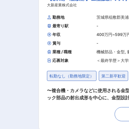
大新産業株式会社
勤務地
茨城県稲敷郡美浦
最寄り駅
-
年収
400万円
~
599万
賞与
-
業種 / 職種
機械部品・金型
,
応募対象
＜最終学歴＞大学
転勤なし（勤務地限定）
第二新卒歓迎
〜複合機・カメラなどに使用される金型の設計（射
ック部品の射出成形を中心に、金型設
られる製品を得意とし、7〜650t級
応し、全国7拠点の生産体制で短納期・高品質を実現
「金型設計」のポジションを募集します。 ＜手掛ける製品について＞ カメラやOA機器、医療機器などの、大手精密機器メーカー
た企業の製品で使用する部品の金型を手がけます。身近な製品に