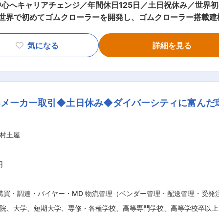
心へキャリアチェンジ／年間休日125日／土日祝休み／世界
事業拡大も進めており、組織強化に伴う増員募集を行っています。 ■業務
ス窓口として、お客様と整備担当者をつなぐサービスフロント業務
気になる
詳細を見る
く、これまでの整備知識を活かしながら、お客様対応や進行管
する問い合わせ対応 ・修理依頼受付および内容確認 ・手順書
・修理完了後のフォロー対応 ■本ポジションの魅力： ◎整備士から無理なくデス
◎メーカーならではの専門性の高い技術知識が身につく ◎ア
器メーカー取引◆土日休み◆ダイバーシティに富んだ
ジメントポジションも目指せる ■キャリアパス： サービスフロントとして経験を
任者、アフターサービス部門責任者などへステップアップ可能
・残業少なめ ・転勤当面なし
村土屋
、建設・林業・農業・災
車両を世界中へ提供しています。近年は農業機械分野への投資
ります。 変更の範囲：会社の定める業務
円
購買・調達・バイヤー・MD 物流管理（ベンダー管理・配送管理・受発
院、大学、短期大学、専修・各種学校、高等専門学校、高等学校卒以上