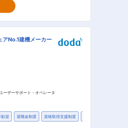
けを育てています。それらを漬物に適し
続け生産者様から頂いた農産物に付加価
企業として、美味しさを追求し、安全・
No.1建機メーカー
、財務基盤も安定、売上利益も前期比で
・ユーザーサポート・オペレータ
卒歓迎
退職金制度
資格取得支援制度
固定給25万円以上