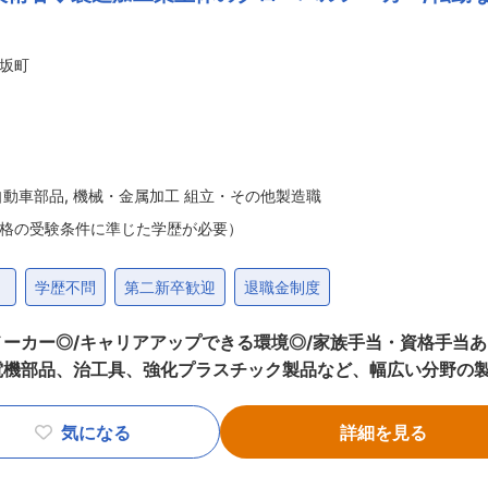
は全体図面の取り
設計提案にも関わりながらスキルを高めていただけます。 ■就業環境 年間休日
坂町
です。残業は月平均17時間程度で、繁忙に応じた増減はある
視したい方に適しています。 ■企業の魅力 創業60年以上の実績を持つ空調機器
、工場など幅広い分野に納入実績があります。受注生産を強み
が特徴。培った技術力を活かし、多様なニーズに応えるモノづ
自動車部品
,
機械・金属加工 組立・その他製造職
格の受験条件に準じた学歴が必要）
）
学歴不問
第二新卒歓迎
退職金制度
ャリアアップできる環境◎/家族手当・資格手当あり◎〜 ■仕事内容： ・家庭用
電機部品、治工具、強化プラスチック製品など、幅広い分野の
ます。プラスチック成形機の運用・
また、成形用金型の保守・点検・修理および交換を適切に管理します。 ■
気になる
詳細を見る
りました。製造加工業を主体とするグローバルメーカーです◎ 