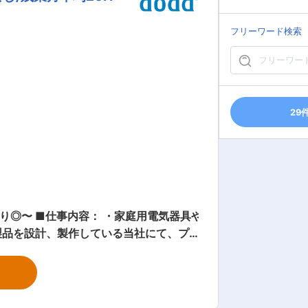
120日以
フリーワード検索
ものの長時間労働は常態化していませ
に、顧客ごとの仕様に柔軟対応できる点
くりを行っています。 変更の範囲：会社の定める業務
29
電気器具や
製品を設計、製作している当社にて、プ
組織構成： ・現在、
・「ものづくりを底から支える日本一の