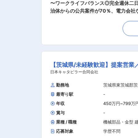
〜ワークライフバランス◎完全週休二日制
治体からの公共案件が70％、電力会社
していきたいと思っております。 ■働き方： 残業はできるだけさせない方針で経営しており、時期や案件にもよりますが平均月20時間程度と
働きやすい環境です。 また、業界で
います。 ■企業情報 茨城県を中心に国有林等の森林地域の保全、県内の地域社会のインフラの維持・更新に貢献するために測量設計コンサル
タント業務を営んできました。 最近
技術の開発に取り組んでいます。 今
べく従業員一同、業務を通じてまたは
【茨城県/未経験歓迎】提案営業
日本キャタピラー合同会社
勤務地
茨城県東茨城郡茨
最寄り駅
-
年収
450万円
~
799万
賞与
-
業種 / 職種
機械部品・金型 
応募対象
学歴不問