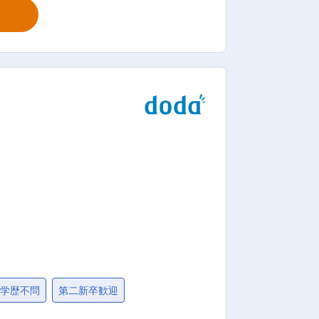
を続けているため、倉庫作業や軽作業未
らじっくり成長していくことが可能で
を上げることができます。 ◎チー
協力して行う業務ですので、コミュニケ
チームの運営、監督をお任せすることを
ャリアアップし、職場全体を統括するポ
学歴不問
第二新卒歓迎