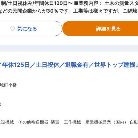
/土日祝休み/年間休日120日〜 ■業務内容： 土木の測量ス
などの民間企業からが30％です。工期等は様々ですが、ご経
は珍しく、完全週休二日制で土日祝日休み、年間休日も多くワー
気になる
詳細を見る
では多発する災害にも迅速に対応するべく積極的に最先端の測量
後は、さらに継続して当社の企業理念である「如何にして幸せを
研修会を行いその実現に努めていきます。
／年休125日／土日祝休／退職金有／世界トップ建機
城町小幡
円
建設機械・その他輸送機器
,
装置・工作機械・産業機械営業（国内） 自