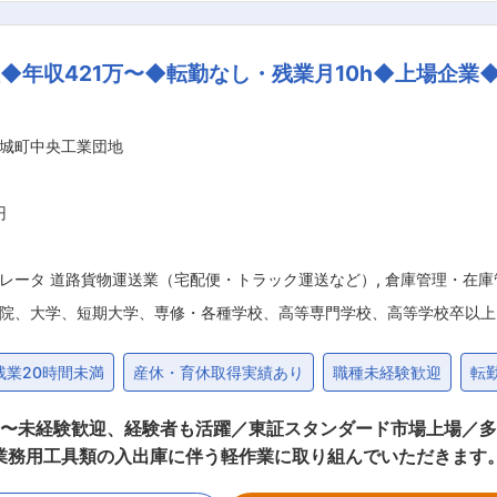
、金型製作からプラスチック成形、アルミダイカストの鋳造、
をはじめ、自動車用部品、重電機部品、治工具、強化プラスチ
年収421万〜◆転勤なし・残業月10h◆上場企業◆
変更の範囲：会社の定める業務
城町中央工業団地
円
レータ 道路貨物運送業（宅配便・トラック運送など）
,
倉庫管理・在庫
院、大学、短期大学、専修・各種学校、高等専門学校、高等学校卒以上
残業20時間未満
産休・育休取得実績あり
職種未経験歓迎
転
☆ 〜未経験歓迎、経験者も活躍／東証スタンダード市場上場／
業務用工具類の入出庫に伴う軽作業に取り組んでいただきます
み商品の検品、荷札入れ ◇梱包資材の詰め込み、梱