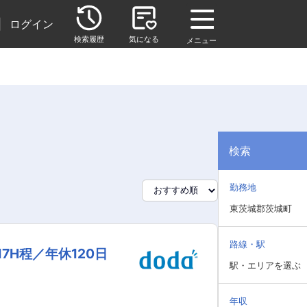
|
ログイン
検索履歴
気になる
メニュー
検索
勤務地
東茨城郡茨城町
路線・駅
H程／年休120日
駅・エリアを選ぶ
年収