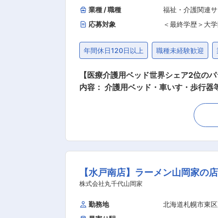
業種 / 職種
福祉・介護関連サ
応募対象
＜最終学歴＞大学
年間休日120日以上
職種未経験歓迎
【医療介護用ベッド世界シェア2位のパラ
内容： 介護用ベッド・車いす・歩行
・レンタル注文受付及び返却受付 それ
ェック ・勤怠管理、用度品発注などの拠点内庶務 ・電話応対
ル開始時】電話/FAXで注文を受ける
処理、月末月初は請求書チェック ◎
てのフロント業務や、時には倉庫内で
いきたい方、単調な仕事ではなく動きのある事務職を求める方に適
【水戸南店】ラーメン山岡家の店
ートしていきますのでご安心ください
ています。少しでもお客様のご要望に近づけるように最善の
株式会社丸千代山岡家
ルディングス100％出資会社です。進
勤務地
北海道札幌市東区
安心できる快適なヘルスケア環境の創