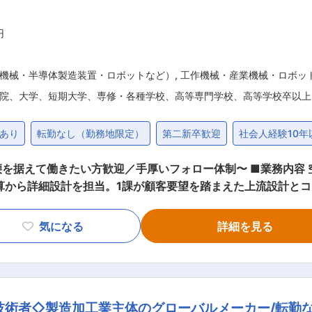
円
機械・半導体製造装置・ロボットなど）
,
工作機械・産業機械・ロボッ
院、大学、短期大学、専修・各種学校、高等専門学校、高等学校卒以上
あり
転勤なし（勤務地限定）
第二新卒歓迎
社会人経験10年
迎／手厚いフォロー体制〜 ■業務内容 空調設備機器の開発において、電気・機
算から詳細設計を担当。1課が顧客要望を踏まえた上流設計と
ます。これまでのご経験や適性に応じて、いずれかの課へ配属し
置条件や要求性能の明確化 ・空調機器の構想設計、機器選定
気になる
詳細を見る
積作成 ・選定根拠や能力値をまとめた各種計算書・提案資料の作
・板金・機械加工・電装部品などの仕様落とし込みと図面精度向
および量産化に向けた設計改善 ■組織環境 課ごとに課長・係長との距離が近く意
や製図の進め方もすぐに相談できるため、経験を積みやすい環
技術者◇製造加工業主体のグローバルメーカー/転勤な
す。 AHU部AHU技術1課…4名(課長1名、課長代理1名、係長