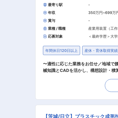
最寄り駅
-
年収
350万円
~
699万
賞与
-
業種 / 職種
産業用装置（工作
応募対象
＜最終学歴＞大学
年間休日120日以上
産休・育休取得実績
〜適性に応じた業務をお任せ／地域で腰を据えて働きたい方歓
械知識とCADを活かし、構想設計・積
詳細設計へ落とし込み、製品化を推進し
・顧客との打合せを通じた仕様整理、設
を基にした積算業務、原価算出および見
部品単位での詳細設計、工作図の作成 
するためのデータ作成・連携 ・製造部門との調整、進捗管理
思決定がスピーディーです。設計方針
【茨城/日立】プラスチック成形
門間の壁が低く全体最適で業務を進められま