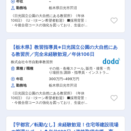
年収
~
務内容】 ・水力発電所土木構造物に関する調査お
勤務地
栃木県日光市芹沼
よび計画立案 ・土木構造物の設計業務 （構造
設計、工事設計を含む） ・積算および工事監理
《日光国立公園の大自然にある教習所》《年休
・設備の保守管理、運用に関する技術的検討・改
106日》《U・Iターン希望者歓迎》 ■採用背景：
善 【主な対象構造物】 ・ダム ・水路 ・水圧管路
・今後合宿コースの強化を図っており、生徒が増
・サージタンク ・ゲート機器類 等 ■期待される
える見込みのため、教習指導員の候補生を5名採
役割： ・土木関係業務の経験や専門性を活かし、
用致します。 ・候補生となりますので、未経験可
職場を牽引し中核として力を発揮できる土木技術
です。今後の当社を支える人材として、丁寧に指
者を募集しています。 ■キャリアパス： 業務や
導致します。 ■担当業務詳細： ・入社直後は教
研修を通じて、数年目途で担当者として当社の土
【栃木県】教習指導員※日光国立公園の大自然にあ
習指導員になるための知識を身に付け、その後茨
木業務に係わる基礎的な経験や知識を習得し職場
城県にある安全運転中央研修所にて資格を取得い
る教習所／完全未経験歓迎／年休106日
の中核として業務を推進できる土木技術者とな
ただきます。21日の合宿研修となります。費用は
り、マネジメント経験を積んだ上で、ひいては組
株式会社今市自動車教習所
当社にて負担します。 ・資格取得後は教習指導員
織全体をリードする役割で力を発揮いただくこと
として、生徒の指導をしていただきます。 ・生徒
業種 / 職種
その他・各種スクール
,
販売・接客・売
を期待しています。 ■やりがい： 東京電力グル
数は、繁忙期は1日100人、閑散期は20〜30人ほ
り場担当 講師・指導員・インストラク
ープの土木部門では、発電所建設や地中送電工事
どです。閑散期は営業時間を変更し、仕事帰りの
ター
など大規模案件に携わり、調査・設計から保守運
年収
300万円
~
499万円
会社員などが通いやすい営業体制をとっていま
用まで設備のライフサイクル全体に関与できま
勤務地
栃木県日光市芹沼
す。 ■配属部署： ・当社は13名の教習指導員が
す。多様な技術者と切磋琢磨しながら技術力を高
在籍しています。50代をメインにに40代が2名、
め、カーボンニュートラルや防災、福島復興に貢
《日光国立公園の大自然にある教習所》《年休
30代が1名です。 ■特徴・魅力： ・栃木県日光国
献するやりがいある環境です。 ■組織構成 水力
106日》《U・Iターン希望者歓迎》 ■採用背景：
立公園の大自然の中に位置し、周辺にはレジャー
発電第一線職場土木部門：約200人 年齢構成 50
・今後合宿コースの強化を図っており、生徒が増
施設、ショッピングモール、レストランが数多く
代以上：70名程度 40代：40名程度 30代：20名
える見込みのため、即戦力の教習指導員を5名採
ある、自動車教習所です。 ・足利銀行鬼怒川寮を
程度 20代：60名程度 10代：10名程度 変更の範
用致します。 ■担当業務詳細： ・教習指導員と
買い取り、近々当社の合宿所/職員寮としてオープ
囲：会社の定める業務
して、生徒の指導をしていただきます。 ・教習車
ン予定です。 ■勤務時間： ・通常：9:00〜
の洗車やガソリンの管理、車両の検査のほか、指
17:40 ・閑散期：10:00〜19:50 変更の範囲：会
【宇都宮／転勤なし】未経験歓迎！住宅等建設現場
導プランの作成など事務作業もあります。 ・大型
社の定める業務
車や二輪車の指導も行っていただきます。 ・生徒