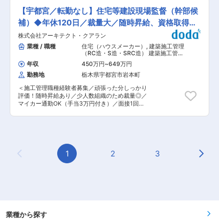
するホテル運営のプロフェッショナルです。ワー
す。 本ポジションでは、発注者側の立場から、ご
クライフバランスを大切にしながら、誰もが“輝
【宇都宮／転勤なし】住宅等建設現場監督（幹部候
経験・専門性を踏まえた役割に応じ、設備のライ
ける場所”でキャリアを築ける環境をご用意。ホ
フサイクル全体に関わる、計画・設計、積算、工
補）◆年休120日／裁量大／随時昇給、資格取得支
テル業界で「おもてなし」「地域貢献」「挑戦」
事監理、維持管理・運用に関わる業務を推進して
を実現したいあなたをお待ちしています。 変更の
援あり
株式会社アーキテクト・クアラン
いただきます。 関係部署や協力会社と連携しなが
範囲：会社の定める業務
ら、専門性を活かした技術検討・判断を通じて、
業種 / 職種
住宅（ハウスメーカー）
,
建築施工管理
水力発電設備の安全性・信頼性向上と安定運用を
（RC造・S造・SRC造） 建築施工管理
支える役割を担っていただきます。 【具体的な業
（木造）
年収
450万円
~
649万円
務内容】 ・水力発電所土木構造物に関する調査お
勤務地
栃木県宇都宮市岩本町
よび計画立案 ・土木構造物の設計業務 （構造
設計、工事設計を含む） ・積算および工事監理
＜施工管理職種経験者募集／頑張った分しっかり
・設備の保守管理、運用に関する技術的検討・改
評価！随時昇給あり／少人数組織のため裁量◎／
善 【主な対象構造物】 ・ダム ・水路 ・水圧管路
マイカー通勤OK（手当3万円付き）／面接1回＞
・サージタンク ・ゲート機器類 等 ■配属先部署
■職務概要: 2021年設立、栃木県日光市に本社を
人数・構成 水力発電第一線職場土木部門：約200
持ち、宇都宮をメインの拠点として総合建設事業
人 年齢構成 50代以上：70名程度 40代：40名程
を運営する当社にて建築現場監督として業務に従
度 30代：20名程度 20代：60名程度 10代：10名
事していただきます。スタートアップから3年が
程度 ■勤務地について： ・各事業所 ※ご希望を
経ち、業績拡大を目指し受注体制の強化のための
最大限考慮のうえ、配属地を決定いたします 鬼怒
募集となります。 ■職務詳細： ・建設現場にお
1
2
3
川事業所 栃木県日光市鬼怒川温泉滝２６０ 那須
Previous Page
Next
いて、現場監督として案件管理 ・建設工事に関す
野事業所 栃木県那須塩原市下永田２−１０４１
る打合せや見積書の提案など ※栃木県内や隣接地
−８ 渋川事業所 群馬県渋川市石原６１−１ 沼田
域がメインエリアとなります。宇都宮市内の案件
事業所 群馬県沼田市薄根町４１２２−１ 松田事
も多数受注しています。 ■配属部署： 当社は従
業所 神奈川県足柄上郡松田町松田惣領８１８ 甲
業員4名で運営しております。 ※民間の物件を中
府事業所 山梨県韮崎市若宮１−８−２１ 駒橋事
心に、様々な現場をスキルや経験に応じてお任せ
業所 山梨県大月市賑岡町強瀬１１０１−２ 猪苗
することを想定したポジションとなります。 ・建
代事業所 福島県会津若松市蚕養町１０−１ 松本
築士や施工管理技士の資格をお持ちの方について
業種から探す
事業所 長野県松本市波田１０１９５−２ 高瀬川