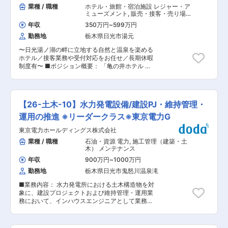
ズ・ホテル・マネジメント）
構成：１６名在籍（センター長１名 他スタッフ
業種 / 職種
ホテル・旅館・宿泊施設 レジャー・ア
社員のコミュニケーションを深める大運動会な
１５名） ■配属先事業部：グローバルハードウェ
ミューズメント
,
販売・接客・売り場担
ど、様々な企画が用意されています。また就業環
ア事業部 業務部 ■働き方：残業時間は月平均
当 フロント業務・予約受付
境として独身寮も完備、基本的に転勤もなく、残
年収
350万円
~
599万円
20時間程度です。 入社後はOJTトレーナーのも
業も少なく充実のワークライフバランスを重視し
勤務地
栃木県日光市湯元
と教育を行いながらキャッチアップいただきます
た働き方も可能です。 変更の範囲：会社の定める
ので未経験の方でもフォロー体制が整っておりま
業務
〜日光湯ノ湖の畔に立地する自然と温泉を楽める
す。車通勤可能です。 ■当社について：業歴49
ホテル／接客業務や受付対応をお任せ／長期休暇
年、オリジナリティと提案力を武器に今なお新し
制度有〜 ■ポジション概要： 「亀の井ホテル 奥
い価値を創造し、成長を続けるエネルギッシュな
日光湯元」のフロント（受付）スタッフのお仕事
企業です。15万点に及ぶオリジナル製品で流通小
です。チェックイン、チェックアウトをはじめと
売業界に斬新な売場づくりを提案するリテールソ
する接客業務、電話応対、予約受付業務（電話、
リューション事業、デザイン性に優れた建築装飾
インターネット）をお願いします。その他、館内
金物で住空間に彩りを添えるグローバルハードウ
【26-土木-10】水力発電設備/建設PJ・維持管理・
や周辺施設などのご案内、コンシェルジュ業務も
ェア事業はそれぞれの分野で圧倒的なトップブラ
お任せします。 ■「亀の井ホテル 奥日光湯元」
運用の推進 ※リーダークラス※東京電力G
ンドとしての地位を確立しています。さらに将来
について： 栃木県日光市西部に位置する日光湯元
の基幹事業として順調な歩みを続けているのが、
東京電力ホールディングス株式会社
温泉街の中心にございます。湯ノ湖の畔、絶景の
パブリックファニチャーインターナショナル事業
ロケーションで大自然と温泉をお楽しみいただけ
業種 / 職種
石油・資源 電力
,
施工管理（建築・土
とケユカ事業です。前者は企画力を活かした家
る温泉ホテルです。 ・戦場ヶ原や中禅寺湖まで車
木） メンテナンス
具・備品により、画一的になりがちな公共空間に
で20分、紅葉シーズンは多くのレジャー客で賑わ
新風を吹込んでいます。後者はインテリアショッ
年収
900万円
~
1000万円
います。 ・近隣にはスキー場やキャンプ場が多
プ「ケユカ」を運営し、シンプルで洗練された自
勤務地
栃木県日光市鬼怒川温泉滝
く、1月〜3月に開催される「奥日光湯元温泉雪ま
社ブランド商品を提供しています。 変更の範囲：
つり」は日本夜景遺産にも認定され、季節を問わ
会社の定める業務
■業務内容： 水力発電所における土木構造物を対
ず観光をお楽しみいただけるエリアです。 ■当社
象に、建設プロジェクトおよび維持管理・運用業
について： 2025年7月1日（火）より「アイコニ
務において、インハウスエンジニアとして業務を
ア・ホスピタリティ株式会社」に社名変更いたし
担当いただきます。水力発電は、長期間にわたり
ました。 「思い出ある旅館」や「地域を象徴する
安定的な電力供給を担う重要電源であり、設備の
ホテル」をリノベーションし、新たな価値を創造
健全性確保と計画的な更新・維持管理が不可欠で