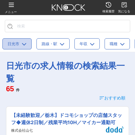
検索履歴
気になる
メニュー
日光市
路線・駅
年収
職種
日光市の求人情報の検索結果一
覧
65
件
おすすめ順
【未経験歓迎／栃木】ドコモショップの店舗スタッ
フ◆週休2日制／残業平均10H／マイカー通勤可
株式会社山七