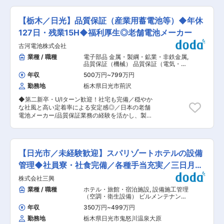
ん。 年間休日も125日あり、プライベートの時間
して、パワーエレクトロニクス機器の構想設計か
をしっかり確保できます。また、当社は「子育て
ら詳細設計、評価、量産設計までの一連の開発業
サポート企業」として、厚生労働大臣の認定（く
【栃木／日光】品質保証（産業用蓄電池等）◆年休
務に携わります。関係部門と連携しながら、製品
るみん認定）を受けております。 ■業務の特徴
仕様の策定や安全性の確保、量産に向けた設計調
127日・残業15H◆福利厚生◎老舗電池メーカー
（1）官公庁と工事事業者の「橋渡し役」…発注者
整を行い、ゆくゆくはプロジェクト全体の中心人
が求める工事品質を確保し、遅滞なくスムーズに
古河電池株式会社
物として推進していきます。 ■業務の魅力 日本
竣工させるため、当社が保有する技術、ノウハウ
国内外の電力会社、鉄道会社、官公庁、一般産業
業種 / 職種
電子部品 金属・製綱・鉱業・非鉄金属
,
を駆使して発注者を支援していただきます。いわ
向けに使用されるパワーエレクトロニクス製品の
品質保証（機械） 品質保証（電気・電
ば、受注者側である工事事業者との「橋渡し役」
構想設計から量産設計まで一貫して関われる裁量
子・半導体）
を担うポジションです。技術者としての経験値を
年収
500万円
~
799万円
のあるポジションであり、技術面と設計面の両面
高めつつ、同時に幅広い視野を養えます。 （2）
勤務地
栃木県日光市荊沢
で力を発揮し、社会的意義のある製品開発に携わ
公共事業中心…当社が手がけるのは、道路、河
りたい方に適しています。穏やかな社風の中で、
川、橋梁、トンネル、湾岸、ダム等の公共事業の
◆第二新卒・U/Iターン歓迎！社宅も完備／穏やか
長期的に活躍できる環境です。 ■働く環境 電源
管理です。案件例としては、首都高速、
な社風と高い定着率による安定感◎／日本の老舗
システム開発部全体で４０名。２０〜６０代まで
NEXCO、成田空港、国交省、地方自治体案件な
電池メーカー/品質保証業務の経験を活かし、製品
幅広く在籍しており、半数が２０代〜３０代で若
ど、人々の生活に欠かせない「インフラ」の整備
品質の維持・向上に貢献したい方へ〜年休127
手が多く活躍している環境です。中途採用者の定
を手掛けております。 ■当社の特徴 当社は、
日・残業15H〜働き方改善してメリハリつけてス
着率も高く、長期安定就労に適しています。 ■働
1976年の創業以来、日本のインフラを支える建設
キルアップが可能◆ ■業務内容： 日光・今市事
き方 ・年間休日127日、有給休暇は半日・1時間
コンサルタントとして国土交通省をはじめとする
業所にて、品質保証業務全般を担当します。 ・受
単位で取得可能 ・社宅制度あり（条件付き） ・
【日光市／未経験歓迎】スパリゾートホテルの設備
機関や地方自治体等に対する技術的な提案や調
入検査・出荷検査などの検査業務 ・工程品質管
中途入社者向けOJT教育制度あり ■キャリアパス
査、設計、施工管理を行っております。社会資本
理、顧客対応（不具合解析・報告書作成・対外対
管理◆社員寮・社食完備／各種手当充実／三日月グ
技術力を活かしながらマネジメントの経験を積ん
整備の要を担うやりがいの大きな業務が豊富にあ
応） ・外注品質管理（監査・立会検査） 発生し
でいただき、製品開発の中核を担うポジションと
ループ
株式会社三興
ります。 変更の範囲：会社の定める業務
た不具合に対して原因を特定し報告書を作成した
して長期的に活躍できます。将来的には部門全体
上で、技術的な説明や再発防止策の提示を行いま
業種 / 職種
ホテル・旅館・宿泊施設
,
設備施工管理
の技術戦略にも関与する可能性があります。 ■企
す。外注管理では、協力会社への品質監査や立会
（空調・衛生設備） ビルメンテナンス
業魅力 1950年創業の老舗電池メーカーとして、
検査を通じて外部品質の確保を図ります。 ゆくゆ
（商業施設・店舗・オフィス）
国内外の自動車・産業・宇宙分野に蓄電池を供
年収
350万円
~
499万円
くはISO9001・14001に基づく内部監査対応お任
給。自社一貫体制による柔軟かつ迅速な対応力を
勤務地
栃木県日光市鬼怒川温泉大原
せし、品質保証の専門性を活かして社内外の信頼
強みに、次世代電池やESS事業など新製品開発に