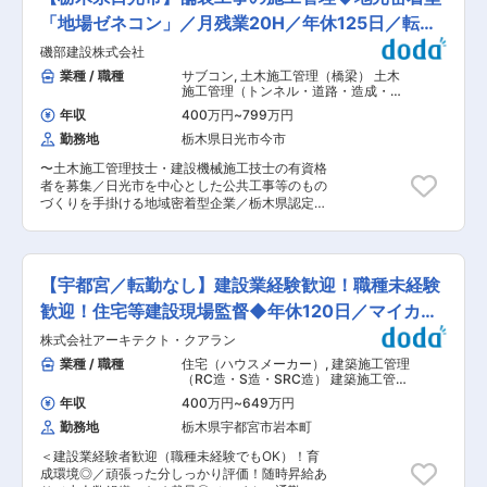
りの深化・進化に貢献するポジションです。 ＜具
環境です。 ◎幅広い年代が活躍中で、未経験スタ
変動に比較的強い安定性と、脱炭素・デジタル化
体的な業務 例＞ ・生産プロセスの開発および自
「地場ゼネコン」／月残業20H／年休125日／転勤
ートのスタッフも多数在籍しています。 ■当社の
による成長機会を併せ持つ点が魅力です 変更の範
働化 ・実験・検証業務／設備仕様の策定 ・設備
特徴： 人材こそ、企業の最大の資産という考えの
なし
囲：会社の定める業務
磯部建設株式会社
設計および製作発注／試運転・立ち上げ対応 ・新
もと、教育研修には特に力を入れています。 内外
製品サンプルの試作 ・関係部門との技術的交渉・
業種 / 職種
サブコン
,
土木施工管理（橋梁） 土木
の講師による定期的な研修の実施やサービスを肌
調整 設備・生産プロセスの専門組織として、もの
施工管理（トンネル・道路・造成・ダ
で感じることで得たものを業務に反映させること
づくりの深化・進化を追求しています。多様な製
ム・河川・港湾・造園など）
を目的に、サービス向上のため海外研修も行って
年収
400万円
~
799万円
品・設備に関わることで、技術者としての成長機
おります。また、メンター制度により、新人に対
勤務地
栃木県日光市今市
会が豊富であり、事業貢献・社会貢献を実感でき
して先輩社員がきめ細かくフォローする体制も整
るやりがいのある職場です。 ■組織構成・働く環
えています。 ・グループとして社員を徹底的に大
〜土木施工管理技士・建設機械施工技士の有資格
境 ・課長1名、事幹2名、主務3名 ・年代構成：
切しており、社員の慰労のためのパーティーや、
者を募集／日光市を中心とした公共工事等のもの
20代3名、30代2名、50代1名 ・月平均残業時
グループ社員のコミュニケーションを深める大運
づくりを手掛ける地域密着型企業／栃木県認定
間：20時間程度 ・海外出張あり（台湾・アメリ
動会など、様々な企画が用意されています。また
「とちぎ健康経営事業所」〜 ■概要： 建物の建
カ）※現地では日本語でのコミュニケーションが
就業環境として独身寮も完備、基本的に転勤もな
築請負・企画・設計・管理・施工等を行う当社に
可能 ■キャリアパス まずは担当プロジェクトの
く、残業も少なく充実のワークライフバランスを
て、舗装工事施工管理者を増員募集します。 ■業
一部に参画いただきながら設備部の業務を覚えて
重視した働き方も可能です。 変更の範囲：会社の
務内容： 道路（橋・トンネルを含む）・河川・港
いただき、様々な設備開発テーマがあるので、ご
【宇都宮／転勤なし】建設業経験歓迎！職種未経験
定める業務
湾・海岸・鉄道・上下水道・空港・都市計画・水
自身の強みを活かせる分野での活躍を期待してお
力開発・災害復旧などの土木施設の建設・改良・
歓迎！住宅等建設現場監督◆年休120日／マイカー
ります！ ■日光事業所の魅力（引っ越し補填や住
維持、及び宅地・農地・水路などの改良・造成に
環境補助・単身赴任手当あり） 日光事業所は、栃
通勤可
株式会社アーキテクト・クアラン
関する計画・設計・工事監理・技術指導・施工管
木県日光市に位置し、豊かな自然と歴史文化に囲
理・検査など。 ■就業環境： 残業は月平均20時
業種 / 職種
住宅（ハウスメーカー）
,
建築施工管理
まれた環境で働くことができます。世界遺産であ
間。年間休日125日の他、有給休暇5日以上を全社
（RC造・S造・SRC造） 建築施工管理
る日光東照宮をはじめとする歴史的建造物が点在
員に必ず消化させています。ワークライフバラン
（木造）
し、四季折々の美しい風景が日常の中に溶け込ん
年収
400万円
~
649万円
スを向上させるため、全社を挙げて取り組んでい
でいます。休日には中禅寺湖や華厳滝などの観光
勤務地
栃木県宇都宮市岩本町
ます。 ※従業員の健康づくりに積極的に取り組む
地でリフレッシュできるほか、鬼怒川温泉などの
「とちぎ健康経営事業所」として栃木県から認定
名湯も近く、心身ともに癒される環境が整ってい
＜建設業経験者歓迎（職種未経験でもOK）！育
を受けております（認定期間：R5.8.1〜
ます。 また、今市エリアを中心に生活インフラも
成環境◎／頑張った分しっかり評価！随時昇給あ
R8.7.31）。 ■当社の特徴： 1950年創業以来、順