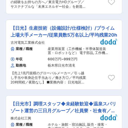
ルギーや通信、自動車、半導体（生成AI）など多
の経験をお持ちの方へ／東京電力HDグループ／
査：味・食感・風味・外観を試食で評価し、数値
くの分野で活躍しています。 ・女性活躍推進マー
サステナブルな「未来エネルギー社会」を創造す
化できない「おいしさ」を判定。結果をもとに配
ク「えるぼし」取得、長期的に働ける環境です！
る企業◇◆ ◆業務内容 水力発電設備の土木構造
合や工程改善を提案 ◎微生物検査：無菌室でサン
・社内副業／社内公募制度など多様なキャリア形
物における、保守工事の設計業務をメインに、設
プル処理・培養・菌種確認などを行い製品の安全
成を支援する取り組みに注力しており、中途入社
備の調査,計画,設計,積算から工事監理,保守管理,運
性を確保。設備の洗浄状態や衛生基準の点検も担
者が活躍できる環境です。 変更の範囲：会社の定
用までの幅広い業務内容についてインハウスエン
当 ◎原料・アレルギー検査：受入原料の品質確認
【日光】生産技術（設備設計/仕様検討）/プライム
める業務
ジニアとして担当いただき、カーボンニュートラ
やアレルゲン検査を行い、法令・社内基準に沿っ
ル実現に向けた水力発電設備形成の一翼を担って
上場大手メーカー/従業員数5万名以上/平均残業20h
て管理。問題発生時は関係部署へ報告 ◎レシピ
いただきます。 ◆業務詳細 ●水力発電所の土木
（指図書）発行：計量・調合・加熱条件などを明
古河電気工業株式会社
設備に関する定期点検・設備診断 ●水力土木設備
文化した指図書を作成・管理し、生産ミスを防止
におけるゲート・関連機器の操作・運用管理 ●水
業種 / 職種
産業用装置（工作機械・半導体製造装
◎工場衛生・機器管理：衛生チェックや測定機器
力土木設備の修繕・更新工事に関する工事計画、
置・ロボットなど） 電子部品
,
工作機
の点検・校正を実施し、製造部門と連携して改善
発注、積算、工事監理（発注者サイド） ※施工実
械・産業機械・ロボット 工程設計・工
活動・原因調査・再発防止を推進 ◎データ管理・
年収
600万円
~
999万円
法開発・工程改善・IE（機械・金属加
務はゼネコン等の協力会社が担当します。 そのた
報告：検査データの集計・分析、品質基準の見直
工） 設備立ち上げ・設計（機械設計）
勤務地
栃木県日光市清滝
め、本ポジションでは発注者としての工事監理・
し、社内向け報告書作成など品質面から工場を支
品質管理・工程管理を担っていただきます。 ◆魅
援（顧客対応は基本なし） ■働く環境 品質管理
【売上1兆円規模のグローバルメーカー／引っ越
力・やりがい ◎当社は、再生可能エネルギー発電
部門は7名体制。製造との距離が近く、改善提案
し手当や単身赴任手当あり／働き方◎／平均残業
事業領域におけるリーディングカンパニーを目指
が実行に移りやすい環境です。早出や遅出を含む
20時間程／夜勤なし】 ■業務内容： 日光地区の
し、燃料・火力発電事業に並ぶ柱として国内外の
シフト勤務があり、製造時間に合わせた検査対応
事業部門（銅条・銅箔・メモリーディスク・超電
再生可能エネルギー事業を推進しております。 ◎
を行います。 ■入社後の流れ これまでの経験に
導・研開本）および国内外関係会社の設備投資等
現在は、国内に水力発電所163ヶ所、太陽光発電
応じて業務をお任せするため、安心してスタート
における生産技術業務をお任せいたします。 具体
所3ヶ所、風力発電所1ヶ所、海外に水力発電所2
可能。チーム内で共有・相談がしやすく、日々の
的には、実験・検証・設備仕様策定・設計・製作
ヶ所を保有していますが、今後、国内外で益々の
【日光市】調理スタッフ◆未経験歓迎◆温泉スパリ
小さな気づきや改善提案が歓迎される風土です。
発注・据付工事管理、試運転立ち上げ等の業務を
事業規模拡大を予定しており、やりがいのある業
※OJTと研修で未経験分野の育成も行います。 変
一貫してお任せします。（設計に関しては外部メ
ゾート運営の三日月グループ／社員寮・社食有／福
務と自負しております。 ◆キャリアパス ＜短期
更の範囲：会社の定める業務
ーカーへの依頼がメイン） プロジェクトごとに担
＞ 水力事業所や水力工事センターで、点検・工事
利厚生◎
株式会社三興
当いただく予定で有あり、年間3〜4プロジェクト
監理・設備計画などの実務経験を積んだ後は、本
を主導いただきます。 機械、電気の部門にそれぞ
業種 / 職種
ホテル・旅館・宿泊施設
,
販売・接客・
社部門や関連部署での業務にも携わりながら、水
れ分かれているため、協力しながら業務を進めて