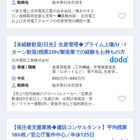
く、仕事全体がより効率的・現実的になるような
勤務地
栃木県日光市清滝
んでいます。 ・1人1台、社用車を支給しておりま
働きかけができる方をお待ちしております。 ・長
す。※燃料代支給有 ・資格取得を目指していただ
年培ってきた技術力に誇りがあり、大量の不良品
〜富士通と古河電気工業の合弁会社／働きやすさ
ければ手当もございます。 ・住居・家族手当、退
が発生することは多くありません。今後も高精度
◎／資格取得支援も充実〜 ■業務内容： 古河電工
職金制度あり ・健康優良法人2021認定企業（定
の技術を維持していくためにも検査員のスキルア
および古河電工グループの生産管理の構想〜運用
着率90%以上） （社員の健康管理を経営的な視
ップや作業の効率化を目指していきたいと考えて
保守までお任せします。現行システムの保守に関
点で考え、取り組んでいる企業に送られます） ■
おります。 作業工程の見直しやスタッフ育成にも
わっていただきます。ゆくゆくはリプレースや
同社の特徴： 同社は、1950年創立以来、半世紀
ご協力いただけることを期待しております。 変更
DX企画・推進のフェーズにも関わっていただく
以上にわたり、幾多の試練に遭遇しながらも建設
の範囲：会社の定める業務
予定となります。 当社はICTプロデューサー集団
業に邁進してきました。土木工事部門を皮切りに
【未経験歓迎/日光】生産管理◆プライム上場/U・I
であり、生産管理分野で顧客且つ親会社である古
建築工事部門、道路工事部門、法面処理工事等の
河電工を支えています。責任とやりがいのある仕
ターン歓迎/残業20h/製造業での経験をお持ちの方
特殊土木工事部門、不動産部門を発足させ、さら
事を提供しています。 ※主に古河電工および古河
に各工事部門をバックアップし建設業界からの需
古河電気工業株式会社
電工G企業向けにICTサービスを提供しています
要にも応えるべく、アスファルト合材（再生合材
が、富士通と資本提携することで、富士通の技術
業種 / 職種
産業用装置（工作機械・半導体製造装
含む）製造部門を営業展開しています。また、近
研修などによるノウハウ提供があります。 【変更
置・ロボットなど） 電子部品
,
生産管
年の省資源・環境問題から需要が高まっているア
の範囲：本人の能力、希望、将来のキャリア形成
理 生産管理（化学・素材・化粧品・ト
スファルトの産業廃棄物中間処理業も開始しまし
年収
600万円
~
999万円
イレタリー）
等を総合的に勘案し、社内で定める業務。】 ■配
た。開発部門では、用地仲介・斡旋から農地転用
勤務地
栃木県日光市清滝
属先情報： 日光事業所全体では、10〜20名の従
申請・開発許認可取得等のコンサルティングをは
業員が在籍おります。 ◎日光事業所の魅力 事業所
じめ、住宅用地の分譲を行っており、顧客からも
【売上1兆円規模のグローバルメーカー／従業員
は有名ないろは坂の近くです。日光東照宮は通勤
好評を得ています。 変更の範囲：会社の定める業
数連結5万名以上／生産計画、出荷計画策定・実
途中。豊かな自然に囲まれ、水はおいしく、紅葉
務
行／マイカー通勤OK／家族手当など福利厚生が
や新緑に囲まれた生活です。 今市駅近くに住んで
充実】 ■業務内容： 当社日光事業所において、
いる社員が多く、バスもありますが車通勤が主流
データセンターや家庭用テレビ・監視カメラ向け
となっています。悠久の時間の中で、エンジニア
の需要を支える重要部品であるハードディスクド
として成長できます。 鬼怒川温泉が近くにありま
ライブ用アルミブランク材に関する生産管理業務
すし、冬はスキー・スノーボードにいそしまれる
【発注者支援業務◆建設コンサルタント】平均残業
をお任せします。 1961年の開発開始から約60年
方も多いです。休日を自然で満喫したい方にぴっ
以上にわたって製品展開を続けており、世界シェ
18h程／官公庁案件中心／年休125日
たりの職場です。 ■就業環境： 有休取得日数平
アも約40％となっており、世界のデータインフラ