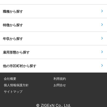
は、経験や知識を十分に発揮していただきながら
事業所 長野県大町市平１９０４−５ 犀川事業
ご活躍を期待しております。 また、一部営業職の
所 長野県長野市信州新町上条４６３−５ 千曲川
業務もあるため、現場の管理だけでなく幅広い業
事業所 長野県小諸市田町２−３−２ 信濃川事業
職種から探す
務に携わることができます。 ■当社の特徴/魅
所 新潟県中魚沼郡津南町大字下船渡戊１７９ 水
力： ・能力や実績に応じて随時昇給を行ってお
力工事センター 群馬県高崎市栄町３−２６ 変更
り、将来的な幹部候補としてキャリア形成を目指
の範囲：会社の定める業務
しやすい環境となります。 ・栃木県内や隣接地域
特徴から探す
をメインエリアとし、地域密着型でお客様のご要
望にお応えしております。住宅建築から商業建築
まで、幅広く様々な建築・建設を行う中で顧客よ
年収から探す
り支持いただいております。 ・資格取得支援制度
もありますので、制度を積極的に活用し資格を取
得していただくことを期待します。
雇用形態から探す
他の市区町村から探す
会社概要
利用規約
個人情報保護方針
お問合せ
サイトマップ
© ZIGExN Co., Ltd.