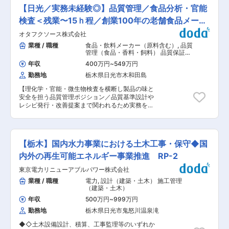
の品質保証業務をご担当いただきます。 140年以
日に対応するお客様数は5組程度です。その為、
【日光／実務未経験◎】品質管理／食品分析・官能
上銅に関する事業を展開しており、電解銅箔のシ
残業時間は過去に比べて大幅に削減されておりま
ェアは業界トップクラスとなります。 当社台湾工
検査＜残業〜15ｈ程／創業100年の老舗食品メーカ
す。 ・休憩時間75分（昼休憩60分＋午後休憩15
場においても生産を行っているため、場合によっ
分）も確実に取得できております。 ・シフトの希
ー＞
オタフクソース株式会社
ては台湾工場における品質管理支援などもお任せ
望休も可能な限り反映しており、土日祝の希望休
したいと考えております。 ■業務詳細： ・品質
業種 / 職種
食品・飲料メーカー（原料含む）
,
品質
も取得可能です。（閑散期や繁忙期に応じて調
コンプライアンス管理 ・製品品質改善活動 ・ク
管理（食品・香料・飼料） 品質保証・
整） ・商品やサービスの契約実績などの貢献度に
レーム削減、顧客対応 ・台湾工場の品質管理支援
監査（食品・香料・飼料）
応じたインセンティブ制度もあります。dポイン
年収
400万円
~
549万円
等 ■古河電気工業株式会社の銅箔製品： 10年以
トでの大幅還元など、ドコモ・dカードユーザー
勤務地
栃木県日光市木和田島
上の期間を費やし、1μm以下の新形状を発見した
には嬉しい支給方法もあります。 変更の範囲：会
古河電工は業界トップレベルの粗化技術を実現し
社の定める業務
【理化学・官能・微生物検査を横断し製品の味と
ています。 5Gの普及に伴い、スマートフォンな
安全を担う品質管理ポジション／品質基準設計や
どの電子機器では電波を送受信するための高周波
レシピ発行・改善提案まで関われるため実務を通
対応が求められており、耐久性と伝送特性の両立
じて幅広いスキルが身につく／OJT・研修で未経
など、時代やお客様のニーズに合わせて製品の研
験分野の習得も可能】 ＼＼求人のポイント／／ ◎
究開発は進められていきます。 ■就業環境： 課
創業100年の老舗食品メーカーで、「味」と「安
長１名、課員7名(中途メンバー2名） 残業平均25
全」を支える品質管理の中核ポジション ◎理化
時間程度／フレックス制度ありで働き方◎ 宇都
【栃木】国内水力事業における土木工事・保守◆国
学・官能・微生物検査を横断し、分析〜改善提案
宮・日光・矢板エリアからの車通勤OK ※エリアに
まで関われるためスキルの幅を広げられる（OJT
内外の再生可能エネルギー事業推進 RP-2
より引っ越し補填あり ■キャリアパス： 入社後
あり） ◎残業月10〜15h／年休120日／住宅・家
仕事を覚えながら品質保証業務に携わり、主査登
東京電力リニューアブルパワー株式会社
族手当ありで長期就業しやすい環境 ■採用背景
用試験、その後管理職試験となります。 国内工場
生産量増加・製品ライン拡充に伴い、味と安全性
業種 / 職種
電力
,
設計（建築・土木） 施工管理
がメインですが、海外関連工場（台湾）への技術
の均質化を目的とした増員募集。品質基準の整備
（建築・土木）
支援や赴任の可能性もございます。 ■同社の魅
と製造との連携を通じ、安定供給を支えるポジシ
力： ・プライム上場、創業140年、売上一兆円規
年収
500万円
~
999万円
ョンです。 ■業務内容 ◎理化学検査：ソースやた
模を誇る同社は、日本の電線業界の御三家と呼ば
勤務地
栃木県日光市鬼怒川温泉滝
れの粘度（とろみ）、pH、塩分、糖度などを糖度
れ、安定経営を実現しています。 ・主に電線やケ
計・粘度計・滴定装置等で測定し、分析表にまと
ーブル、光ファイバーなどを製造しており、エネ
◆◇土木設備設計、積算、工事監理等のいずれか
めて規格適合を判定、次工程へ引き継ぎ ◎官能検