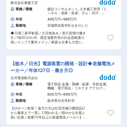
均11日、全社平均残業時間は25.5時間で自分のラ
株式会社東建工営
を支える一役を担っております。 関係会社の古河
イフスタイルに合わせて働ける環境です。
UACJメモリーディスクや材料供給会社のUACJ
業種 / 職種
建設コンサルタント
,
土木施工管理（ト
■FITECについて： 当社はICTプロデューサー集
と連携しながら業務を遂行いただきます。 生産管
ンネル・道路・造成・ダム・河川・港
団です。全案件において企画フェーズから関与
理未経験の方であっても、OJTなどを通じて知
湾・造園など） 土木設計・測量（トン
し、一次受け比率は驚異の100％。入社後は、優
年収
400万円
~
599万円
ネル・道路・造成）
識、スキル習得を頂ける環境です。 ■業務詳細：
れた上司や経験豊富な社員の指導のもと、プロジ
勤務地
宮城県名取市杜せきのした
ご経験に応じてお任せする業務を決定します。 ・
ェクトに参画し、企画から設計・開発までのフェ
生産計画の立案、実行 ・出荷計画の立案、実行
ーズにあわせて、経験・スキルを発揮して頂きま
◆◇第二新卒歓迎／土日祝休み／直行直帰の働き
・材料や製品の入出庫管理及び在庫管理 ・輸送費
す。将来的にはICTサービスの幅広い領域で企
方／NEXCOやJR、国交省案件等の社会貢献度の
等の予決算管理 ■就業環境： フレックスタイ
画、提案、導入を担当できる人材を歓迎します。
高いインフラ案件メイン／家庭も仕事も大切にす
ム：コアタイム13:00〜14:00 時間外労働：20時
変更の範囲：本文参照
る社風◇◆ ■職務内容 道路／河川／橋梁等の大
間/月 テレワーク：1~2回／月程度 出張の頻度：
規模公共事業を中心に、国交省、地方自治体等の
無し 宇都宮・日光・矢板エリアからの車通勤OK
官公庁が発注(発注者支援業務）する各種公共事業
住宅手当、家族手当・単身赴任手当有 ※エリア
の工事監督支援業務や資料作成業務などを行いま
により引っ越し補填あり ■同社の魅力： ・プラ
【栃木／日光】電源装置の開発・設計◆老舗電池メ
す。「官公庁目線」で発注者を支援し全体をマネ
イム上場、創業140年、売上一兆円規模を誇る同
ジメントしていただきます。 ※ご経験がない方も
ーカー／年休127日・働き方◎
社は、日本の電線業界の御三家と呼ばれ、安定経
しくは現場施工管理の浅い方もご安心下さい。業
営を実現しています。 ・主に電線やケーブル、光
古河電池株式会社
務に慣れるまで、現場で先輩社員がしっかりサポ
ファイバーなどを製造しており、エネルギーや通
ートします。社員同士の関係性も良好で、質問も
業種 / 職種
電子部品 金属・製綱・鉱業・非鉄金属
,
信、自動車、半導体（生成AI）など多くの分野で
しやすい環境です。 具体的内容として ・発注者
機械・電子部品・コネクタ アナログ
活躍しています。 ・女性活躍推進マーク「えるぼ
との打ち合わせ ・資料作成、工程表の管理 ・工
（パワーエレクトロニクス） 製品企
し」取得、長期的に働ける環境です！ ・社内副業
年収
600万円
~
699万円
画・プロジェクトマネージャー（機
程の進捗管理 ・品質管理、安全管理等 ・積算業
／社内公募制度など多様なキャリア形成を支援す
械）
勤務地
栃木県日光市針貝
務 ■就業環境： 就業環境の充実に努めているた
る取り組みに注力しており、中途入社者が活躍で
め、社員定着率の高い職場です。また家族を大切
きる環境です。 変更の範囲：会社の定める業務
【UIターン歓迎！遠方の方は社宅完備◎構想設計
にしつつ、お仕事も充実させるという方針があ
から量産まで一貫して関われる／穏やかな社風と
り、全社平均残業18時間程度となっております。
高い定着／創業70年以上の老舗電池メーカー】
また、官公庁サイドのタイムテーブルで動くこと
■業務内容： 電源装置やリチウム電池システムの
が多いため、遅い時間までの業務は多くありませ
開発を担う電源システム開発部にて、技術担当と