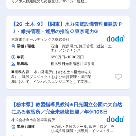
充実しており、商業施設や医療機関、教育機関が
り／少人数組織のため裁量◎／マイカー通勤
調に業績を伸ばし、栃木県内でA級の建設会社に
揃っているため、安心して長く働ける住環境が整
OK（手当3万円付き）／面接1回＞ ■職務概要：
発展しました。高度化する技術を習得し、社会に
っています。住宅費も首都圏に比べて抑えられて
2021年設立、栃木県日光市に本社を持ち、宇都宮
貢献できる技術を目指し、今後一層の発展が期待
おり、広い住空間を確保しやすい点も魅力です。
をメインの拠点として総合建設事業を運営する当
されています。 変更の範囲：無
交通アクセスも良好で、JRや東武線を利用すれば
社にて建築現場監督として業務に従事していただ
【26-土木-9】【関東】水力発電設備管理■建設Ｐ
宇都宮や東京方面への移動も可能。車での通勤や
きます。 ■職務詳細： ・建設現場において、現
出張もスムーズで、都市部との距離感を感じさせ
場監督として案件管理 ・建設工事に関する打合せ
Ｊ・維持管理・運用の推進◇東京電力G
ない利便性があります。 変更の範囲：会社の定め
や見積書の提案など ※栃木県内や隣接地域がメイ
る業務
東京電力ホールディングス株式会社
ンエリアとなります。宇都宮市内の案件も多数受
注しています。 ■配属部署： 当社は従業員4名で
業種 / 職種
石油・資源 電力
,
施工管理（建築・土
運営しております。 ※民間の物件を中心に、様々
木） メンテナンス
な現場をスキルや経験に応じてお任せすることを
年収
650万円
~
1000万円
想定したポジションとなります。 ・建築士や施工
勤務地
栃木県日光市鬼怒川温泉滝
管理技士の資格をお持ちの方については、経験や
知識を十分に発揮していただきながらご活躍を期
■業務内容： 水力発電所における土木構造物を対
待しております。 経験の浅い方でも、経験豊富な
象に、建設プロジェクトおよび維持管理・運用業
取締役が直々にフォローしますので安心して業務
務において、インハウスエンジニアとして業務を
をすることが出来ます。 ■当社の特徴/魅力： ・
担当いただきます。 水力発電は、長期間にわたり
能力や実績に応じて随時昇給を行っており、将来
安定的な電力供給を担う重要電源であり、設備の
的な幹部候補としてキャリア形成を目指しやすい
健全性確保と計画的な更新・維持管理が不可欠で
環境となります。 ・栃木県内や隣接地域をメイン
す。 本ポジションでは、発注者側の立場から、ご
エリアとし、地域密着型でお客様のご要望にお応
【栃木県】教習指導員候補※日光国立公園の大自然
経験・専門性を踏まえた役割に応じ、設備のライ
えしております。住宅建築から商業建築まで、幅
フサイクル全体に関わる、計画・設計、積算、工
にある教習所／完全未経験歓迎／年休106日
広く様々な建築・建設を行う中で顧客より支持い
事監理、維持管理・運用に関わる業務を推進して
ただいております。 ・資格取得支援制度もありま
株式会社今市自動車教習所
いただきます。 関係部署や協力会社と連携しなが
すので、制度を積極的に活用し資格を取得してい
ら、専門性を活かした技術検討・判断を通じて、
業種 / 職種
その他・各種スクール
,
販売・接客・売
ただくことを期待します。
水力発電設備の安全性・信頼性向上と安定運用を
り場担当 講師・指導員・インストラク
支える役割を担っていただきます。 【具体的な業
ター