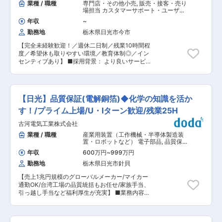
業種 / 職種
専門店・その他小売
,
販売・接客・売り
場担当 カスタマーサポート・ユーザー
サポート・オペレータ
年収
~
勤務地
栃木県日光市今市
【完全未経験歓迎！／週休二日制／残業10時間程
度／希望休も取りやすい環境／教育体制◎／イン
センティブあり】 ■採用背景： より良いサービ
スのご提供と益々信頼されるお店作りを目指して
いく為、店舗スタッフを増員募集いたします。 ■
業務内容： 移動体通信機器及び関連機器の販売な
どを行う当社にて、ドコモショップの店舗スタッ
【日光】品質保証(電解銅箔)◆化学の知識を活か
フをお任せいたします。 店舗は24名体制になっ
ており、20〜40代まで幅広い年代が活躍中で
す！/プライム上場/U・Iターン歓迎/残業25H
す。 ※半数は未経験からの中途入社者となってい
古河電気工業株式会社
ます。前職は飲食店経験者・工場スタッフなど
様々なバックグラウンドの方がいらっしゃいま
業種 / 職種
産業用装置（工作機械・半導体製造装
す。 ■詳細： ・携帯電話、スマートフォン、タ
置・ロボットなど） 電子部品
,
品質保
ブレットなどの販売・契約業務 ・料金プランの見
証（電気・電子・半導体） 品質保証・
年収
600万円
~
999万円
監査（加工成型品）（樹脂・金属・鉄
直し、最適サービスのご紹介 ・携帯電話、スマー
鋼・ガラスなど）
勤務地
栃木県日光市針貝
トフォン、タブレットなどの使い方のご説明 ・電
話料金収納業務、付属品（充電器等）の販売業務
【売上1兆円規模のグローバルメーカー/マイカー
・光サービスやdカード等などドコモが提供する
通勤OK/台湾工場の品質統括もお任せ/家族手当、
サービスのご提案 ・お電話での問い合わせ対応
引っ越し手当など福利厚生が充実】 ■業務内容：
■入社後： ・ドコモの教育研修を受講していただ
電気自動車に搭載されるリチウムイオン電池、携
きます。また、先輩社員もしっかりとサポートい
帯電話などの各種モバイル機器、サーバー・ルー
たしますのでご安心ください。 ■魅力： ・来店
ター等の情報通信機器などに使用される電解銅箔
予約制の認知が広まっており、1人のスタッフが1