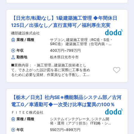
業務において新たに専任担当者を置き、監査対応
格を取るためには学校に通う必要があります。 同
やISO14000の更新業務を担っていただくほか、
社では試験の日は公休として扱い、資格取得がで
検査員の育成にも注力いただきたいと考えており
きた場合にはかかった費用を一部負担しておりま
ます。 ■担当業務詳細： 入社後まもなくは工場
すので積極的な資格取得を奨励しております。 ま
【日光市/転勤なし】1級建築施工管理 ◆年間休日
での加工処理作業や検査業務に携わっていただき
た、経験豊富な技術者がおり、慣れるまでは2名
ます。 工場スタッフとのコミュニケーションを取
125日／出張なし／直行直帰可／福利厚生充実
体制で現場をご担当いただきますので、手に職つ
ることは、その後の円滑な業務遂行にも繋がって
けて働くキャリアの一歩を踏み出すことが可能で
磯部建設株式会社
いきます。 ≪品質管理としての業務≫ ・アルマ
す。 ■働き方 ・基本土日祝休み（年間休日120
イト加工製品の寸法・外観・皮膜特性（膜厚、硬
業種 / 職種
サブコン
,
建築施工管理（RC造・S造・
日）、年末年始休暇や夏季休暇もあります。 ・残
さ、耐食性など）の検査・測定 ・検査基準書、検
SRC造） 建築施工管理（住宅内装・リ
業は1日平均1時間半ほど、夜間対応はありませ
査成績書、工程内チェックシートなど品質関連文
フォーム・インテリア）
ん。 ・交通費は別途全額支給のほか、マイカー通
年収
400万円
~
799万円
書の作成・管理 ・不良発生時の原因分析（4M、
勤の方には車両手当として月3万円支給します。
勤務地
栃木県日光市今市
なぜなぜ分析など）と再発防止策の立案・実施フ
・転勤はなし、再雇用制度もあるため地元で腰を
ォロー ・加工条件・検査方法の標準化および作業
据えて働くことが可能です。 ■当社の特徴/魅力
■業務内容： ・施工管理…建築施工技術者とし
手順書の整備・改善 ・顧客クレーム対応（事実確
・能力や実績に応じて随時昇給を行っており、将
て、でき上がった設計図を基に実際に工事を進め
認、原因究明、対策立案、報告書作成） ・ISO等
来的な幹部候補としてキャリア形成を目指しやす
るために必要な資材、作業員などを手配し、工事
の品質マネジメントシステムの運用・内部監査対
い環境となります。 ・栃木県内や隣接地域をメイ
が予定どおり進むよう現場管理（品質・工程・・
応 ・工程内パトロール、品質データの収集・分析
ンエリアとし、地域密着型でお客様のご要望にお
安全・原価管理）を行う。 ・担当する現場は、官
による工程改善・歩留まり向上支援 ■配属部署：
応えしております。住宅建築から商業建築まで、
公庁の案件5割、その他、地域の大きい工場・個
・工場内では約30名のスタッフが活躍していま
幅広く様々な建築・建設を行う中で顧客より支持
人のお客様・医療機関などです。 ・入社後は建築
す。その中で検査担当として8名。 ■特徴・魅
【栃木／日光】社内SE※機能製品システム部／古河
いただいております。 ・資格取得支援制度もあり
部に配属されます。現在30名程（年齢20〜60代/
力： ・お取引先（主に機械メーカー）からの受注
ますので、制度を積極的に活用し資格を取得して
男性中心）が在籍しております。 ■業務エリア：
電工G／車通勤可◆一次受け比率は驚異の100％
当日に製品を出荷することが多く、常にスピード
いただくことを期待します。
基本的に県内のみです。宿泊を伴う出張はありま
感を持って業務を進めています。品質管理の観点
ＦＩＴＥＣ株式会社
せん。直行直帰も可能です。（基本直行直帰） ■
から、もちろん守るべきルールはありますが、目
求人のおすすめポイント： ・年間115日＋有給取
業種 / 職種
システムインテグレータ
,
システム開
先のことにとらわれず全体を把握した判断、柔軟
得5日以上を推奨しております。 ・残業時間削減
発・運用（アプリ担当） IT戦略・シス
な対応が非常に重要となります。お持ちの経験や
のため、勤怠管理システムを導入しており無理な
テム企画担当
知見を生かしつつもマニュアル通りばかりではな
年収
550万円
~
899万円
く働くことができるよう会社全体で管轄し取り組