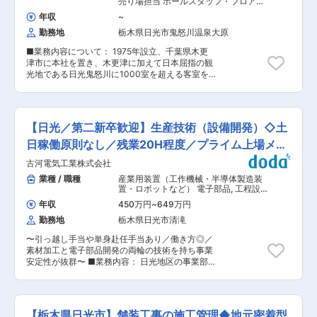
売り場担当 ホールスタッフ・フロアス
力事業全体を俯瞰できる幅広い視点を身につけて
おります。 ■組織構成・働く環境 ・課長1名、基
タッフ・調理スタッフ（飲食）
いただきます。 ＜中長期＞ 将来的には事業所管
年収
~
幹社員4名、主務7名、実務3名、派遣1名 ・年代
理職など、水力事業の中核を担うポジションを目
勤務地
栃木県日光市鬼怒川温泉大原
構成：20代9名、30代2名、40代2名、50代2
指していただきながら、状況によって風力・地熱
名、60代1名 ・残業：20時間程度（繁忙期は特に
部門での活躍を期待しています。 ■配属先部署人
■業務内容について： 1975年設立、千葉県木更
ないが、設備施工を行う関係で、大型連休には工
数・構成 水力発電第一線職場土木部門：約200人
津市に本社を置き、木更津に加えて日本屈指の観
事あり。） ・出張：2〜3か月に1〜2回（関東や
年齢構成 50代以上：70名程度 40代：40名程度
光地である日光鬼怒川に1000室を超える客室を
関西の設備メーカー、関係会社） ■日光事業所の
30代：20名程度 20代：60名程度 10代：10名程
持つ温泉スパリゾート『Mikazuki JAPANESE
魅力（引っ越し補填や住環境補助・単身赴任手当
度 変更の範囲：会社の定める業務
RESORTS & SPA』を運営する三日月グループの
あり） 日光事業所は、栃木県日光市に位置し、豊
一員としてホテル事業を展開する当社にて、バイ
かな自然と歴史文化に囲まれた環境で働くことが
キング料理を中心とした調理業務をお任せしま
できます。世界遺産である日光東照宮をはじめと
【日光／第二新卒歓迎】生産技術（設備開発）◇土
す。 未経験の方でも安心してスタートできるよ
する歴史的建造物が点在し、四季折々の美しい風
う、まずは簡単な仕込みや盛り付けからスタート
日稼働原則なし／残業20H程度／プライム上場メー
景が日常の中に溶け込んでいます。休日には中禅
し、少しずつできることを増やしていける環境で
寺湖や華厳滝などの観光地でリフレッシュできる
カー
古河電気工業株式会社
す。 ■具体的な業務 ・野菜カットや簡単な仕込
ほか、鬼怒川温泉などの名湯も近く、心身ともに
み作業 ・バイキング料理の盛り付け・補充 ・慣
業種 / 職種
産業用装置（工作機械・半導体製造装
癒される環境が整っています。 また、今市エリア
れてきたら調理（揚げ物・焼き物など） ・食材の
置・ロボットなど） 電子部品
,
工程設
を中心に生活インフラも充実しており、商業施設
管理・発注サポート ・厨房内の清掃・衛生管理
計・工法開発・工程改善・IE（機械・
や医療機関、教育機関が揃っているため、安心し
年収
450万円
~
649万円
金属加工） 設備立ち上げ・設計（機械
など ※経験者の方はスキルに応じて調理ポジショ
て長く働ける住環境が整っています。住宅費も首
設計）
勤務地
栃木県日光市清滝
ンをお任せします ■未経験でも安心のポイント ◎
都圏に比べて抑えられており、広い住空間を確保
先輩スタッフが丁寧にサポートし、基本から教え
しやすい点も魅力です。 ■当社について 古河電
〜引っ越し手当や単身赴任手当あり／働き方◎／
ます。 ◎役割分担が明確でスタートしやすいた
気工業は、従業員数約5万人、売上高約1兆円規模
素材加工と電子部品開発の両輪の技術を持ち事業
め、一度に全部覚える必要はありません。 ◎マニ
を誇る社会インフラ系メーカーで、創業140年超
安定性が抜群〜 ■業務内容： 日光地区の事業部
ュアル・仕組みが整った環境のため、初めての方
の老舗企業です。電力ケーブルや光ファイバー分
門（銅条・銅箔・メモリーディスク・超電導・研
でも迷わず業務に取り組めます。 ■働きやすさの
野を中核とし、光ファイバー用リボンファイバー
開本）の生産プロセスの開発・自働化を担ってい
ポイント ◎チームで協力するスタイルですので、
では世界トップクラスのシェアを持つのが大きな
ただきます。設備の仕様策定から設計、試作、立
人に負担が偏らない体制です。 ◎シフト制で予定
強み。電力・通信・自動車（EV向け高電圧配線）
ち上げまで一貫して関わることができ、ものづく
が立てやすく、プライベートとの両立もしやすい
【栃木県日光市】舗装工事の施工管理◆地元密着型
など、社会に不可欠な領域で事業を展開し、景気