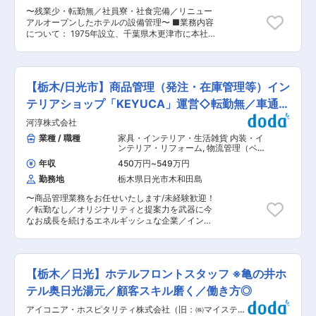
構築に貢献する役割です。 ※場合によっては顧客
も注力。SDGs達成に貢献するグローバル戦略を
〜残業少・転勤無／社員寮・社食完備／リニュー
先への出張が発生します。（年数回程度） ■組織
推進しています。 変更の範囲：会社の定める業務
アルオープンしたホテルの設備管理〜 ■業務内容
構成：8名（30代:3名、40代:2名、50代:2名、60
について： 1975年設立、千葉県木更津市に本社
代:1名） ■働く環境： ・年間休日127日、有給休
を置き、木更津に加えて日本屈指の観光地である
暇は半日・1時間単位で取得可能 ・残業時間平均
日光鬼怒川に1000室を超える客室を持つ温泉ス
15時間程度×フレックス制 ・社宅制度あり（条件
パリゾート『Mikazuki JAPANESE RESORTS &
付き） ・中途入社者向けOJT教育制度あり ■キ
SPA』を運営する三日月グループの一員としてホ
ャリアパス：品質保証の専門性を高めながら、将
【栃木/日光市】商品管理（発注・在庫管理等）イン
テル事業を展開する当社にて、施設管理の技術者
来的には品質体制の構築や後進育成にも関与でき
として設備の維持管理業務に従事していただきま
テリアショップ「KEYUCA」運営◇転勤無／車通勤
る可能性があります。社内外との調整力を活か
す。 ■担当業務詳細： 当社が管理する施設（ホ
し、信頼される品質保証のプロフェッショナルと
可
河淳株式会社
テル及び併設施設）での設備管理をお任せしま
して活躍できます。 ■企業魅力：1950年創業の
す。 具体的には、 ・建物設備機器の操作運転 ・
業種 / 職種
家具・インテリア・生活雑貨 内装・イ
老舗電池メーカーとして、国内外の自動車・産
諸設備の巡回保守点検 ・建物諸施設の管理 ・設
ンテリア・リフォーム
,
物流管理（ベン
業・宇宙分野に蓄電池を供給。自社一貫体制によ
備、施設、館内異常の際の緊急対応 ・外注業者点
ダー管理・配送管理・受発注管理な
る柔軟かつ迅速な対応力を強みに、次世代電池や
年収
450万円
~
549万円
ど） 倉庫管理・在庫管理
検時や設備改修工事の立会、施工管理 など ■組
ESS事業など新製品開発にも注力。SDGs達成に
勤務地
栃木県日光市木和田島
織構成： 設備管理部門には現在6名が在籍してい
貢献するグローバル戦略を推進しています。 変更
ます。50代から10代まで幅広い世代が活躍して
の範囲：会社の定める業務
〜商品管理業務をお任せいたします/未経験歓迎！
おり、未経験の方でもベテラン社員から丁寧に学
／転勤なし／オリジナリティと提案力を武器に今
んでいただける環境です。 ■当社の特徴： 人材
なお成長を続けるエネルギッシュな企業／インテ
こそ、企業の最大の資産という考えのもと、教育
リアショップ「KEYUCA」を全国に約90ヶ店展
研修には特に力を入れています。 内外の講師によ
開〜 ■業務詳細：マンションや戸建住宅、ホテル
る定期的な研修の実施やサービスを肌で感じるこ
等で使用するドアノブやタオルリングといった住
とで得たものを業務に反映させることを目的に、
宅用建築装飾金物の発注業務・在庫管理・納期調
サービス向上のため海外研修も行っております。
【栃木／日光】ホテルフロントスタッフ ※亀の井ホ
整・品質管理をお任せします。主にサプライヤー
また、メンター制度により、新人に対して先輩社
（仕入先）や営業の対応業務になります。 生産・
テル奥日光湯元／顧客スキル磨く／働き方◎
員がきめ細かくフォローする体制も整えていま
業務の効率化やコスト低減活動、システム改善の
す。 グループとして社員を徹底的に大切してお
アイコニア・ホスピタリティ株式会社（旧：㈱マイステイ
企画、提案なども業務の一環となります。 ■組織
り、社員の慰労のためのパーティーや、グループ