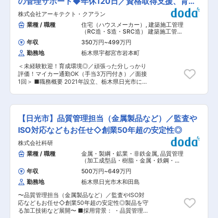
の管理サポート◆年休120日／資格取得支援、育成
数は、繁忙期は1日100人、閑散期は20〜30人ほ
環境◎
株式会社アーキテクト・クアラン
どです。閑散期は営業時間を変更し、仕事帰りの
会社員などが通いやすい営業体制をとっていま
業種 / 職種
住宅（ハウスメーカー）
,
建築施工管理
す。 ■配属部署： ・当社は13名の教習指導員が
（RC造・S造・SRC造） 建築施工管理
在籍しています。50代をメインにに40代が2名、
（木造）
年収
350万円
~
499万円
30代が1名です。 ■特徴・魅力： ・栃木県日光国
勤務地
栃木県宇都宮市岩本町
立公園の大自然の中に位置し、周辺にはレジャー
施設、ショッピングモール、レストランが数多く
＜未経験歓迎！育成環境◎／頑張った分しっかり
ある、自動車教習所です。 ・足利銀行鬼怒川寮を
評価！マイカー通勤OK（手当3万円付き）／面接
買い取り、近々当社の合宿所、職員寮としてオー
1回＞ ■職務概要 2021年設立、栃木県日光市に本
プン予定です。 ■勤務時間： ・通常：9:00〜
社を持ち、宇都宮をメインの拠点として総合建設
17:40 ・閑散期：10:00〜19:50 変更の範囲：会
事業を運営する当社にて建築現場監督として業務
社の定める業務
に従事していただきます。 ■職務詳細 ・建設現
場において、現場監督の案件管理をサポートして
【日光市】品質管理担当（金属製品など）／監査や
いただきます。 ・建設工事に関する打合せのフォ
ローや見積書の管理など ・栃木県内をメインと
ISO対応などもお任せ◇創業50年超の安定性◎
し、隣接地域(埼玉や茨城)の案件も対応しており
株式会社科研
ます。 ・木造住宅から商業施設まで実績があり、
最も大きい工事ですと1億円規模のものもありま
業種 / 職種
金属・製綱・鉱業・非鉄金属
,
品質管理
す。※ほとんど民間案件 ・未経験の方でも20年以
（加工成型品・樹脂・金属・鉄鋼・ガ
上若手を育ててきた経験豊富な取締役が直々にサ
ラスなど） 品質保証・監査（加工成型
年収
500万円
~
649万円
品）（樹脂・金属・鉄鋼・ガラスな
ポートをしますのでご安心ください。 ※施工管理
ど）
勤務地
栃木県日光市木和田島
とは？ 工事現場での作業員・職人ではなく、実際
に作業を行う協力会社や職人さんの手配をした
〜品質管理担当（金属製品など）／監査やISO対
り、 予算やスケジュールを管理したりする仕事
応などもお任せ◇創業50年超の安定性◎製品を守
で、いわゆる「工事現場のマネジメント」です。
る加工技術など展開〜 ■採用背景： ・品質管理
■資格取得支援制度・育成環境 建設関係の国家資