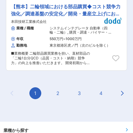
折衝も行っていただきます。また、排水や廃棄物
に向けたプロセスを実現するため、化学・物理
の再生利用を視野に入れた、施策立案・実行など
【熊本】二輪領域における部品購買◆コスト競争力
学・材料工学などに基づく技術開発（レシピ開発
環境改善に取り組んで頂きます。 ◎建物（工場建
／ハードウエア評価等）をお任せします。経験／
強化／調達基盤の安定化／開発・量産立上げにおけ
屋、研究施設建屋、外構） ◎電気（変電設備、防
ご希望に応じてアサインします。 ■業務詳細：
災設備、電灯コンセント設備、弱電設備など） 社
る購買◆
本田技研工業株式会社
＜担当装置＞ 半導体製造装置：フォトリソグラフ
内のメンバー（内容によっては生産・開発職場メ
ィー装置、洗浄装置、新領域装置 など ＜レシピ
業種 / 職種
システムインテグレータ 自動車（四
ンバー）と仕様検討し、協力会社へ依頼します。
検証・開発＞ 次世代装置や量産化前の装置に対
輪・二輪）
,
購買・調達・バイヤー・
社内のやり取り、協力会社とのやり取りを実施し
し、ウエハ処理のプロセス条件（使用する薬液の
MD 物流管理（ベンダー管理・配送管
ます。また、3ヶ月に1回、2週間程度の夜間勤務
年収
550万円
~
1000万円
理・受発注管理など）
種類、流量、温度など）の新規開発や評価検証等
が発生します。 ■キャリアパス 将来的には、大
勤務地
東京都港区虎ノ門（次のビルを除く）
を行います。 ＜ハードウエア評価＞ 量産展開し
型建設プロジェクト、海外工場建設プロジェクト
ている装置のプロセスに何か問題が起こったとき
など様々な業務に携わっていただくことを期待し
■業務概要 二輪部品購買業務を担い、直材部品の
や、改善が必要な場合など、量産装置の改善評価
ています。また、特定分野の専門部門への異動も
「二輪1台分QCD（品質・コスト・納期）競争
や、プロセストラブルの検証、デモ対応・評価な
可能です。 ■やりがい、魅力 ・生産・開発拠点
力」の向上を推進いただきます。 開発初期から量
どを行います。 ■ミッション： 半導体はお客さ
の設備や建物の維持管理や導入を通し、二輪・パ
産立上げまでを主領域とし、「良いものを、適正
まのニーズも多様化／高度化しており、また技術
ワープロダクツ製品の生産・開発に寄与できま
な価格で、タイムリーかつ永続的に調達する」と
進化のスピードも極めて早い為、お客さまの数年
す。 ・使用者や事業よりのニーズに、自分の思い
いう購買理念のもと、取引先選定・原価企画・コ
先の技術ロードマップなども踏まえた製品開発を
や技術を取り込んで、形に残るものを作っていく
スト低減活動をリードしていただきます。 部品ご
行います。またお客さまによっては半導体製造工
ことが、やりがいのある業務です。 変更の範囲：
との調達戦略を立案し、国内外のサプライヤーと
程や半導体製造に用いる薬液なども異なる為、社
専門性や適性、会社ニーズなどを踏まえ、会社が
連携しながら、製品原価・収益性・市場競争力に
1
2
3
4
内のメカ／エレキエンジニアとともに実験・評
定める業務への配置転換を命じる場合がありま
Previous Page
Next
直接貢献するポジションです。 ■具体的には ＜
価・解析を繰り返し、お客さまの求める機能を実
す。
コスト競争力強化＞ ・部品別の調達戦略立案・実
現する装置を作り上げることがメインミッション
行 ・国内外の新規取引先開拓 ・競争力あるコス
です。 ■ポジションのやりがい： ＜エンジニア
ト設定、価格交渉、原価低減活動 ・他部門・取引
として中長期的に成長ができる＞ 高度化する顧客
先と連携した仕様／造り／買いの改善活動推進 ＜
ニーズを実現する為、お客さまの事業戦略などに
調達基盤の安定化＞ ・量産部品取引先の経営状
も踏み込んで仕様検討を行う為、最先端技術に関
況・生産能力管理 ・供給課題・調達リスクへの対
わる機会も多く、エンジニアとして中長期的に成
応 ・安定供給体制の構築 ＜開発・量産立上げに
業種から探す
長できる環境が整っています。 ＜グローバルに活