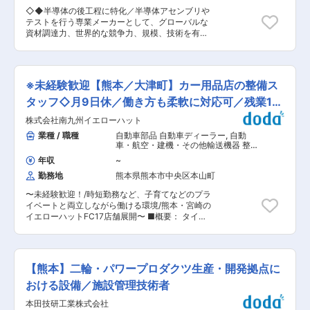
用し、お客さまの求める条件を満たせるか確認す
きる機会があります 【休日や福利厚生】 ・年間
◇◆半導体の後工程に特化／半導体アセンブリや
る ＜生産技術業務＞ 開発試作から量産化に向け
休日は121日となり平均残業時間は20〜30ｈ程度
テストを行う専業メーカーとして、グローバルな
た生産工程の構築を担当します。具体的には、安
を予定しております。 ・平均有休取得日数17.9日
資材調達力、世界的な競争力、規模、技術を有す
全性や省力化の観点含めて、新規装置の手順書の
(2023年) ・教育制度: 各種研修、Eラーニングプ
る国内最大級の企業／フルフレックス◆◇ ■業務
作成、各種設備や治具工具検討、工数の管理など
ログラムなど ・居住支援: 社宅、独身寮、住宅補
内容： ・年度決算、四半期決算における税金・税
を担当します。また、生産工程構築の実施にあた
助 ・健康支援: 安価な社内食堂、24時間売店、ジ
効果計算業務 ・税務申告業務（法人税、消費税、
り、必要に応じて開発部門へ製品に関するフィー
ムなど HP：https://www.honda-
地方税等） ・月次決算 ・各部署からの税務相談
ドバックなども実施します。 ・半導体製造装置に
※未経験歓迎【熊本／大津町】カー用品店の整備ス
jobs.com/environment/welfare/ 変更の範囲：専
対応・税務処理検討 ・会計監査及び税務調査対応
おける生産工程の構築 半導体製造装置はライン生
門性や適性、会社ニーズなどを踏まえ、会社が定
・その他庶務業務等 ■予定ポスト： 主任・主務
タッフ◇月9日休／働き方も柔軟に対応可／残業1日
産ができないもので、基本的には手作業で組み立
める業務への配置転換を命じる場合があります。
■組織構成： ◇財務統括 ・在籍人員：25名 （う
てが行われます。したがって、生産ラインの設計
1H程
株式会社南九州イエローハット
ち派遣1名） ・内訳（拠点ごとの人数）： 東京
をするわけではなく、装置を組み立てるための手
（8名）、熊本（10名）、臼杵（3名）、福井（2
業種 / 職種
自動車部品 自動車ディーラー
,
自動
順書を作成したり、組み立てにあたって必要とな
名）、函館（2名） ◇うち財務・税務部 ・在籍人
車・航空・建機・その他輸送機器 整備
る治具工具などの設計、組み立てにかかる工数や
員：9名 ・内訳：【財務】熊本（5名）、臼杵（2
士（自動車・建機・航空機など）
費用の算出・管理、より効率的な量産方法の検討
年収
~
名、うち派遣1名）【税務】東京（2名） 管理職：
などが業務内容です。 ＜装置組み立て業務＞ 開
勤務地
熊本県熊本市中央区本山町
1名 その他：男性 2名、女性 6名 平均年齢：43才
発の設計した図面通りに装置を組み立てていく業
位 ■資格取得支援制度： 資格取得支援制度が設
務です。なお、装置組み立ての多くは、協力企業
〜未経験歓迎！/時短勤務など、子育てなどのプラ
けられており、簿記検定1級・2級、税理士、公認
に外注しているため、協力企業への技術支援がメ
イベートと両立しながら働ける環境/熊本・宮崎の
会計士などの資格取得への支援体制が確立されて
インです。 ■当社について： 東京エレクトロン
イエローハットFC17店舗展開〜 ■概要： タイ
おります。支援内容として、同社規程に基づき取
九州株式会社は、半導体製造装置の開発から設
ヤ・オイル交換などのメンテナンス業務、車検な
得奨励金を支給しています。支給額は資格によ
計、製造、据付までおこなうメーカーです。開発
どの整備業務を担当します。様々なメーカー、車
り、最大で15万円となります。 ■当社の特徴：
する装置は世界で高いシェアと競争力をもち、次
種に携わることができますし最近ですとEV車等も
【半導体「後工程」で世界トップクラス】世の中
世代装置向けにさらなる技術開発力の強化を進め
対応します。 <詳細> ・車検 ・タイヤ・オイル交
のあらゆるモノの中で、人々の生活を密かに支え
【熊本】二輪・パワープロダクツ生産・開発拠点に
ています。 九州でもトップクラスの高付加価値
換 ・ボディーコーティング・板金塗装 ・見積も
ている「半導体」。当社はその半導体製造の中で
（利益）を誇ります。熊本から世界を見据え、研
り対応・お客様へのご説明 会社のことや、工具の
おける設備／施設管理技術者
も「後工程」と呼ばれる、最終製品に最も近い領
究開発とものづくりに常にチャレンジし続ける企
使い方など基礎の基礎から学んでいきましょう。
域の専業メーカーです。世界トップレベルの最先
本田技研工業株式会社
業です。 変更の範囲：会社の定める業務
車検担当など整備士の役割を決めていますが、助
端技術と生産規模・ノウハウを有し、各国の大手