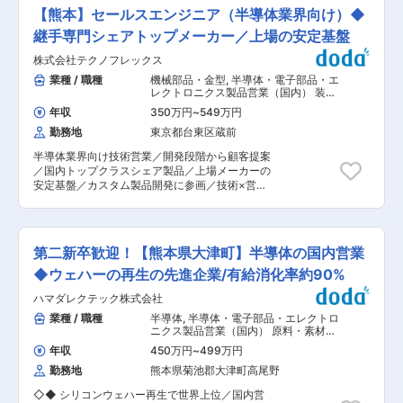
心に行い、製品が法規要求を満たすことを証明す
して入社後、管理職としてキャリアを築けます ■
【熊本】セールスエンジニア（半導体業界向け）◆
る重要な役割です。 社内各部門と連携しながら、
当社の強み： ・創業50年以上、熊本県内で物流
書類やプロセスを通じて安全・安心な製品提供を
継手専門シェアトップメーカー／上場の安定基盤
サービスを展開しています。 ・青果・電子部品な
支えるポジションです。 ■具体的には ●法規適合
ど多様な荷物を輸送し、安定した取引先あり ・新
株式会社テクノフレックス
性の設計・確認・リード ・各国法規が要求する必
車トラック多数保有、安全・安心の輸送体制で
要対応事項の検証 ・製品・サービスが各国法規に
業種 / 職種
機械部品・金型
,
半導体・電子部品・エ
す。 ・丸光グループとして建設・農業など幅広い
適合するよう、社内設計・検証プロセスの立案・
レクトロニクス製品営業（国内） 装
事業を展開し、景気変動に強い ■丸光グループに
実施 ・許認可取得の計画や当局対応 ●申請業務
置・工作機械・産業機械営業（国内）
ついて： 現在丸光グループは（株）双葉運輸、
年収
350万円
~
549万円
機械・電子部品・コネクタ
の企画・実行 ・世界各国の認可機関に対する申請
（株）マルコ建設など10社で構成され、グループ
勤務地
東京都台東区蔵前
業務の企画・立案 ・開発部門、製造門と連携した
全体で年商120億円を超える規模となっていま
申請業務の実施 ・各種申請内容に関する開発部門
す。 ・グループ年約150億円 ・総従業員数約600
半導体業界向け技術営業／開発段階から顧客提案
との整合、届け出方法についての当局交渉 ●社内
人（内アルバイト100人） ・第1次産業から第6次
／国内トップクラスシェア製品／上場メーカーの
仕組み構築・法規対応のリーディング ・新法規が
産業までの全ての事業分野に事業を展開すること
安定基盤／カスタム製品開発に参画／技術×営業
制定された際の社内プロセス改善・適合性保証の
でどのような世界情勢や国家情勢にも影響を受け
の専門性発揮／社内連携で価値創出／高品質・高
仕組み構築 ・事業企画、開発、生産部門と連携し
ない企業グループを目指します。
信頼性を支える仕事 ★熊本工場と同一エリアで連
た新製品立ち上げ企画への法規対応統合 ・Global
携し、開発段階から顧客に入り込む技術提案型の
適法性内部統制の実行と推進 ●国内外ステークホ
営業職です。顧客の技術要望を整理し、社内技術
ルダー対応 ・海外拠点や各国の認可規制機関との
第二新卒歓迎！【熊本県大津町】半導体の国内営業
部門とつなぐ役割を担いながら、品質と信頼性を
調整・交渉 ■やりがい・魅力 自身が認可取得を
重視した提案で継続的な取引を支えます。 ■採用
◆ウェハーの再生の先進企業/有給消化率約90%
担当した製品が市場で利用される、技術交渉した
背景 熊本営業所では、熊本工場と連携し半導体関
内容が業界の標準として認知され、新しい法規と
ハマダレクテック株式会社
連分野を中心とした技術提案型の営業活動を行っ
して発行される等、成果が目に見える形で世の中
ています。受注増加と立上げ品質の安定化を見据
業種 / 職種
半導体
,
半導体・電子部品・エレクトロ
に出てくるため非常に達成感を感じることが出来
え、主担当・副担当制によるチーム体制を強化す
ニクス製品営業（国内） 原料・素材・
ます。 また、常に開発部門と連携を保ちながら業
るための増員募集です。 ■業務内容 ・真空ポン
化学製品営業（国内）
務を進める領域のため、最先端の技術に触れなが
年収
450万円
~
499万円
プメーカー/半導体製造装置メーカー等への技術営
ら業務を遂行することが出来ます。 「目に見える
勤務地
熊本県菊池郡大津町高尾野
業 ∟装置内部の配管構造や使用条件を理解し、最
形で成果を残したい」「最先端の技術に触れた
適なホース仕様（材質、構造、耐食性、耐圧、ク
い」という想いのある方にはとてもやりがいのあ
◇◆ シリコンウェハー再生で世界上位／国内営
リーン度など）を提案します ・社内技術部門・製