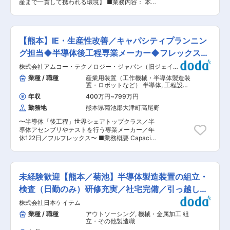
しい時も会社一丸で乗り越える一体感とアットホ
産まで一貫して携われる環境】 ■業務内容： 本
じて事業競争力に直接貢献できるポジションで、
ームな環境が整っています。 変更の範囲：会社の
ポジションでは、従来にない新しい治具構造やコ
数字・システム・製造プロセスを横断的に扱える
定める業務
ンタクト機構を発想し、設計・試作・評価・量産
面白い業務です。 ◎英語力を活かして、海外拠点
導入まで一貫してリードしていただきます。 ■主
と連携しながらグローバルに活躍できます。 ◎新
な業務内容： ・制御端子への安定接続機構の設計
規商談のコスティングに関わるスピード感のある
【熊本】IE・生産性改善／キャパシティプランニン
・電力端子（DC連続・パルス通電）に対応した
業務環境の中、若返りフェーズの組織で、将来的
高信頼コンタクト構造の設計 ・高電圧印加による
グ担当◆半導体後工程専業メーカー◆フレックス◆
な中核人材を目指せます。 ■採用背景 CM組織は
リーク測定、熱抵抗測定用治具の設計 ・3D
平均年齢56.5歳と高齢化が進んでおり、円滑な業
環境◎
株式会社アムコー・テクノロジー・ジャパン（旧ジェイデ
CAD（SolidWorks等）を用いた精密設計・解析
務遂行には組織の若返りが必要な状況です。 コス
バイス）
・構造解析（強度・熱・絶縁）を考慮した新機構
業種 / 職種
産業用装置（工作機械・半導体製造装
トモデルの生成・分析を通じて事業競争力を支え
の最適化 ・試作・評価・量産導入までの一貫開発
置・ロボットなど） 半導体
,
工程設
る人材を、次世代の中核人材として採用・育成し
・部下・チームメンバーへの技術指導、設計レビ
計・工法開発・工程改善・IE（組立・
ていきたいと考えています。 ■当社の特徴 【半
年収
400万円
~
799万円
アッセンブリ） 生産管理
ュー ・他部門（回路・ソフト・生産技術）との協
導体「後工程」世界・日本シェアトップクラス】
勤務地
熊本県菊池郡大津町高尾野
業による治具・装置全体の技術最適化 ■当社につ
世の中のあらゆるモノの中で、人々の生活を密か
いて： ◇リードリレーのリーディングカンパニー
に支えている「半導体」。当社はその半導体製造
〜半導体「後工程」世界シェアトップクラス／半
です。1972年の創業以来、リレーを根幹とする電
の中でも「後工程」と呼ばれる、最終製品に最も
導体アセンブリやテストを行う専業メーカー／年
子部品の開発製造のスペシャリストとして、エレ
近い領域の専業メーカーです。世界トップレベル
休122日／フルフレックス〜 ■業務概要 Capacity
クトロニクス業界の発展の一翼を担い、様々な新
の最先端技術と生産規模・ノウハウを有し、各国
Planning課にて、IE（インダストリアルエンジニ
技術・新製品を創り出しました。 ◇社員のほとん
の大手メーカーとパートナーシップを築きなが
アリング）の視点から、製造リソースの最適化・
どが中途入社の方であるにも関わらず、一人あた
ら、高品質な半導体を通じて世界中の人々の暮ら
生産能力管理・工程改善・生産性向上などを推進
りの勤続年数は約11年で、社員を大切にする風土
しを豊かにしています。 変更の範囲：会社の定め
していただくポジションです。 製造現場・関係部
です。良い時も厳しい時も会社一丸で乗り越える
未経験歓迎【熊本／菊池】半導体製造装置の組立・
る業務
門と連携しながら、データに基づく改善活動を進
一体感とアットホームな環境が整っています。 変
めていただきます。 ■業務詳細 <生産能力管理>
検査（日勤のみ）研修充実／社宅完備／引っ越し代
更の範囲：会社の定める業務
・製造ラインの生産能力（キャパシティ）の把握
補助
株式会社日本ケイテム
と計画 ・設備能力管理・稼働率確認・基準データ
管理（SAP等） ・需要予測に基づく生産リソース
業種 / 職種
アウトソーシング
,
機械・金属加工 組
（設備・スペース・人員）の計画 <工程改善・生
立・その他製造職
産性向上> ・工程・ライン改善、非効率な作業手