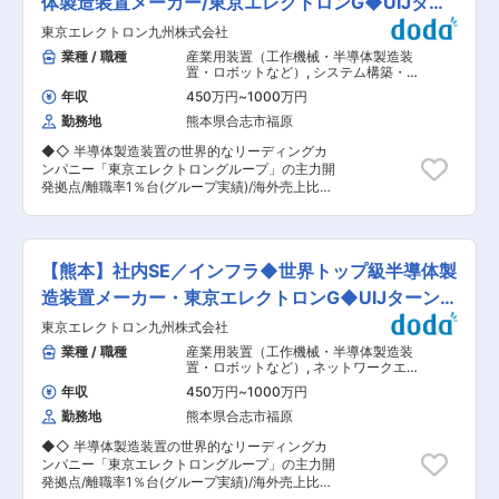
体製造装置メーカー/東京エレクトロンG◆UIJター
祝休み・年間休日120日以上でワークライフバラ
各種手当あり。 ・働きやすさ：日勤のみや曜日相
ンスも良好 ■こんな方にぴったりです ・スピー
ン
東京エレクトロン九州株式会社
談可能。育児休暇取得実績あり。再雇用制度もあ
ドよりも丁寧さを重視したい方 ・コツコツと集中
り、長く働ける環境です。 ・教育体制：入社後は
業種 / 職種
産業用装置（工作機械・半導体製造装
して作業を進めたい方 ・細かいチェックが得意な
OJTで業務習得。専門医のもとでスキルアップが
置・ロボットなど）
,
システム構築・運
方 ・世界規模で展開している製品に携わりたい
可能です。 ■当社について： 当法人は内科や透
用（インフラ担当） セキュリティコン
・定年まで活躍できる技術を身につけたい ・広く
年収
450万円
~
1000万円
サルタント・アナリスト
析などのクリニック運営を行っております。 質と
浅くではなくプロフェッショナルな技術を身に付
勤務地
熊本県合志市福原
安全性の向上に取り組むと共に、それぞれの診療
けたい ・大手企業で働きたい 変更の範囲：会社
分野において最善を尽くし、地域の皆様の「かか
の定める業務
◆◇ 半導体製造装置の世界的なリーディングカ
りつけ医」を目指している法人です。 ■企業の特
ンパニー「東京エレクトロングループ」の主力開
徴： 当院は内科・消化器科・循環器科などの領域
発拠点/離職率1％台(グループ実績)/海外売上比率
で診療を行っている19床のクリニックです。 医療
80％超 ◆◇ ■業務内容 半導体製造装置開発拠点
の質と安全性の向上に取り組むと共に、それぞれ
における情報セキュリティマネジメント、および
の診療分野において最善を尽くし、皆様の健康を
各種セキュリティ施策をご担当いただき、情報セ
守るべく業務に励んでいます。 本件は内閣府主導
キュリティ環境の構築および強化に取り組んでい
の地方創生事業の一環である先導的人材マッチン
【熊本】社内SE／インフラ◆世界トップ級半導体製
ただきます。 【具体的には】 ●セキュリティポ
グ事業に基づく求人でございます。 本求人は上記
リシーの策定とグループ各社へのガバナンス、情
造装置メーカー・東京エレクトロンG◆UIJターン歓
事業に基づき、地域金融機関が当該企業様の事業
報セキュリティマネジメントの実装 ●情報セキュ
内容の分析や成長可能性の評価(事業性評価)を実
迎
東京エレクトロン九州株式会社
リティリスクマネジメントや監査等の実施によ
施し、 当該企業様の課題解決や今後のさらなる成
り、情報セキュリティの継続的改善 （各部門の支
業種 / 職種
産業用装置（工作機械・半導体製造装
長のために必要となる役割を正確に見定めたうえ
援や調整等、推進事務局としての組織的役割を含
置・ロボットなど）
,
ネットワークエン
で弊社に連携いただき作成された求人です。
む） ●サイバー攻撃等の脅威に対し、人的・物理
ジニア（設計構築） システム構築・運
年収
450万円
~
1000万円
用（インフラ担当）
的・技術的側面からの施策を企画・実行 ●お取引
勤務地
熊本県合志市福原
先様とともに、サプライチェーンのセキュリティ
強化を推進 ●SoCによる監視、SIRT活動を通じ
◆◇ 半導体製造装置の世界的なリーディングカ
たインシデント対応 ●ITセキュリティ、製品セキ
ンパニー「東京エレクトロングループ」の主力開
ュリティ、工場セキュリティを中心としたセキュ
発拠点/離職率1％台(グループ実績)/海外売上比率
リティ基盤構築 など 【部署構成】 社内SE全体