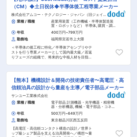
部門全体のマネジメントを担っていただきます。
受注および需要予測に基づいた生産計画の最適
（CM）◆土日祝休◆半導体後工程専業メーカー
化、調達・購買戦略の策定、在庫の最適化を通じ
株式会社アムコー・テクノロジー・ジャパン（旧ジェイデ
て、中長期の事業戦略およびビジネス目標の達成
バイス）
を支える重要な役割です。 ■主な業務内容： ・
業種 / 職種
産業用装置（工作機械・半導体製造装
生産計画および需要計画の立案・管理 ∟需要予測
置・ロボットなど） 半導体
,
購買・調
に基づき、中長期および短期の生産計画を立案・
達・バイヤー・MD 管理会計
年収
400万円
~
799万円
管理し、供給能力と納期遵守率を向上させる ・在
勤務地
福岡県宮若市上大隈
庫水準およびKPIの管理・改善 ∟原材料、仕掛品
（WIP）、完成品在庫の管理を統括し、高い在庫
＜半導体の後工程に特化／半導体アセンブリやテ
回転率を実現するとともに、滞留在庫・過剰在庫
ストを行う専業メーカーとして国内最大級／若返
を削減する ・サプライチェーン全体（購買・製
りフェーズの組織で、将来的な中核人材を目指せ
造・物流）の最適化 ∟調達およびサプライチェー
るポジション＞ ■業務概要 ◇製造プロセスにか
ンを管理し、サプライヤーとの関係構築・交渉を
かるコストの決定要素をシステム化し、Cost
通じて、品質・コスト・納期の最適化を図る ・チ
Modelを生成・分析するポジションです。 ◇生成
ームマネジメントおよび人材育成 ∟生産管理およ
されたCost Modelをもとに、競争力のあるコスト
び資材チームをリードし、人材育成、KPI管理、
【熊本】機構設計＆開発の技術責任者〜高電圧・高
提案を行い、新規商談のスピーディなコスティン
部門横断的な連携を強化する ・事業戦略との整合
グに貢献していただきます。 ◇海外拠点（Amkor
信頼治具の設計から量産を主導／電子部品メーカー
と継続的改善 ∟事業計画に沿った生産・在庫戦略
World Wide）と連携しながら、グローバルな視点
を策定し、コスト削減およびプロセス改善活動を
サンユー工業株式会社
で業務を推進していただく場面もあります。 ■業
継続的に推進する ■当社について： ◇リードリ
務詳細 ・プロセスコスト決定要素のシステム化
業種 / 職種
電子部品 計測機器・光学機器・精密機
レーのリーディングカンパニーです。1972年の創
・Cost Modelの生成・分析 ・競争力のあるコス
器・分析機器
,
機械・電子部品・コネク
業以来、リレーを根幹とする電子部品の開発製造
ト提案 ・プロセスコスト決定要素のロジカルな計
タ 精密・計測・分析機器
のスペシャリストとして、エレクトロニクス業界
年収
500万円
~
649万円
算式ベースでの登録・メンテナンス ・改善フィー
の発展の一翼を担い、様々な新技術・新製品を創
勤務地
東京都品川区西五反田
ドバックの実施 ・新規商談におけるコスティング
り出しました。 ◇社員のほとんどが中途入社の方
対応（スピード感を持った対応が求められます）
であるにも関わらず、一人あたりの勤続年数は約
【高電圧・高信頼コンタクト構造の設計／世界ト
・海外拠点と連携した業務推進 ・PDCAに沿った
11年で、社員を大切にする風土です。良い時も厳
ップ級シェア製品を支える治具開発へ／構想〜量
業務改善 ■ポジションの魅力 ◎コストモデルを通