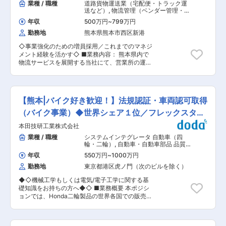
業種 / 職種
道路貨物運送業（宅配便・トラック運
送など）
,
物流管理（ベンダー管理・配
送管理・受発注管理など） 道路旅客・
年収
500万円
~
799万円
貨物運送
勤務地
熊本県熊本市西区新港
◇事業強化のための増員採用／これまでのマネジ
メント経験を活かす◇ ■業務内容： 熊本県内で
物流サービスを展開する当社にて、営業所の運営
管理を担う「所長候補」としてご活躍いただきま
す。運行管理業務を中心に、ドライバーの安全管
理や顧客対応、営業所のマネジメントをお任せし
ます。 ■組織構成・採用背景 運行管理業務は20
【熊本|バイク好き歓迎！】法規認証・車両認可取得
名程度が従事しております。 ご経験に応じて部長
候補として、エリアマネジメントをお任せするこ
（バイク事業）◆世界シェア１位／フレックスタイ
ともございます。 今回は事業強化のために3名の
ム制
本田技研工業株式会社
増員採用を行います。 ■業務詳細： ・運行管理
業務（配車計画、点呼、安全管理） ・ドライバー
業種 / 職種
システムインテグレータ 自動車（四
の勤怠管理・教育指導 ・営業所の収支管理、業績
輪・二輪）
,
自動車・自動車部品 品質
管理 ・顧客との打ち合わせ・対応（荷主企業との
管理（機械） 品質保証（機械）
年収
550万円
~
1000万円
調整） ・車両管理（整備スケジュール確認など）
勤務地
東京都港区虎ノ門（次のビルを除く）
・所長としての組織運営（スタッフマネジメン
ト） ※業務に伴う車での外出あり（近距離メイ
◆◇機械工学もしくは電気/電子工学に関する基
ン） ■魅力： ・裁量の大きいポジション：営業
礎知識をお持ちの方へ◆◇ ■業務概要 本ポジシ
所の運営全般を担い、経営視点で業務に関われま
ョンでは、Honda二輪製品の世界各国での販売に
す ・地域密着で安定勤務：転勤なし、熊本県内の
向けた法規申請・当局対応業務を担当いただきま
営業所で腰を据えて働けます ・丸光グループの安
す。 新製品の販売前に必要な申請書類の作成や法
定基盤：グループ年商150億円、総従業員約600
規適合性確認、各国規制当局との調整・交渉を中
名の安定企業 ・キャリアアップ可能：所長候補と