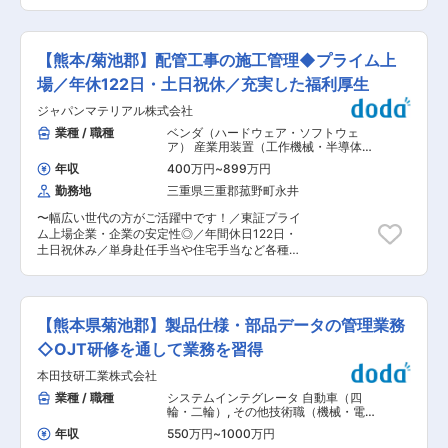
80％超 ◆◇ ■業務内容 社内ネットワークの設
で約30名のメンバーが活躍しております。 社内
計・構築・運用・管理・障害対応、システム環境
SEは「セキュリティ・インフラ・開発」の3グル
の整備などのITファシリティの運用管理、
ープに分かれており、本ポジションはセキュリテ
VLAN・VMware等によるサーバーの仮想化環境
ィの部署の募集です。 ■企業概要 東京エレクト
【熊本/菊池郡】配管工事の施工管理◆プライム上
の構築・管理・運用、IT関連設備やIT機器の保守
ロン九州株式会社は、半導体製造装置の開発から
（サポート含む）をご担当いただきます。 【具体
場／年休122日・土日祝休／充実した福利厚生
設計、製造、据付までおこなうメーカーです。 開
的には】 ●社内ネットワークの設計構築・運用・
発する装置は世界で高いシェアと競争力をもち、
ジャパンマテリアル株式会社
管理・障害対応(有線LAN,無線
次世代装置向けにさらなる技術開発力の強化を進
LAN,VPN,RAS,PHS等) ●VLAN、VMware等によ
業種 / 職種
ベンダ（ハードウェア・ソフトウェ
めています。 九州でもトップクラスの高付加価値
るサーバーの仮想化対応 ●システム環境の整備な
ア） 産業用装置（工作機械・半導体製
（利益）を誇りま
どのITファシリティの運用管理 ●IT関連設備やIT
造装置・ロボットなど）
,
設備施工管理
す。
年収
400万円
~
899万円
（空調・衛生設備） その他設備施工管
機器の保守（サポート含む） 【部署構成】 社内
熊本から世界を見据え、研究開発とものづくりに
理
勤務地
三重県三重郡菰野町永井
SE全体で約30名のメンバーが活躍しておりま
常にチャレンジし続ける企業です。 変更の範囲：
す。 社内SEは「セキュリティ・インフラ・開
会社の定める業務
〜幅広い世代の方がご活躍中です！／東証プライ
発」の3グループに分かれており、本ポジション
ム上場企業・企業の安定性◎／年間休日122日・
はインフラの部署の募集です。 ■企業概要 東京
土日祝休み／単身赴任手当や住宅手当など各種手
エレクトロン九州株式会社は、半導体製造装置の
当充実／マイカー通勤可（駐車場あり）／高速道
開発から設計、製造、据付までおこなうメーカー
路通勤可（条件あり）】 ■概要： 半導体の製造
です。 開発する装置は世界で高いシェアと競争力
工場向けにライフラインのトータルサポートを行
をもち、次世代装置向けにさらなる技術開発力の
っている当社にて、配管工事の施工管理を行って
強化を進めています。 九州でもトップクラスの高
【熊本県菊池郡】製品仕様・部品データの管理業務
いただきます。 半導体業界は現在拡大している業
付加価値（利益）を誇りま
界であり、今後さらに盛り上がっていくことが予
◇OJT研修を通して業務を習得
す。
想されています。当社も業界全体をサポートする
熊本から世界を見据え、研究開発とものづくりに
本田技研工業株式会社
ために、組織拡大のために増員採用を行っており
常にチャレンジし続ける企業です。 変更の範囲：
ます。 ■業務内容： 超純水やガスなどの配管工
業種 / 職種
システムインテグレータ 自動車（四
会社の定める業務
事の工事監督者として、工期・安全面・コスト・
輪・二輪）
,
その他技術職（機械・電
品質などを管理していただきます 【具体的に
気） 生産管理
年収
550万円
~
1000万円
は…】 ・お客様先や社内での工事内容の打合わせ