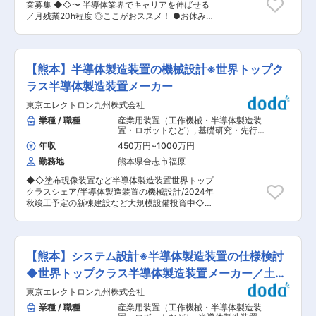
る環境です。 変更の範囲：専門性や適性、会社ニ
業募集 ◆◇〜 半導体業界でキャリアを伸ばせる
造部門との連携によるカスタム製品の開発 ∟顧客
ーズなどを踏まえ、会社が定める業務への配置転
／月残業20h程度 ◎ここがおススメ！ ●お休みの
の要求に応じた特注品の設計・試作・評価を社内
換を命じる場合があります。
日数は年休116日＋有給奨励日9日で125日！ ＊有
と協力して進めます。 ・品質改善・納期調整・ト
給取得率は約90％ 以上 ●ハマダレクテックのシ
ラブル対応 ∟現場で発生する課題に対し、原因分
リコンウエハー再生事業は世界ランキング上位！
析から改善提案まで一貫して対応します ■担当製
シリコンウェハーの表面に付着した汚れや傷、膜
品 フレキシブルメタルホース・伸縮管継手全般、
【熊本】半導体製造装置の機械設計※世界トップク
を除去し再び製造工程で利用できる状態に戻す加
真空配管製品 ■顧客 真空ポンプメーカー、半導
工技術です。 新品ウェハーの購入に比べてコスト
ラス半導体製造装置メーカー
体製造装置メーカー、半導体関連サプライヤー、
を大幅に削減でき、環境負荷の低減にもつながる
半導体工場設備関連、医療設備関連など ■業務の
東京エレクトロン九州株式会社
ため、多くの半導体メーカーで活用されていま
魅力 開発段階から顧客に入り込み、要件整理から
す。 ■募集背景 半導体需要は世界的に拡大し続
業種 / 職種
産業用装置（工作機械・半導体製造装
立上げまで一連の工程に関与できます。営業視点
けておりシリコンウェハーの再生を手掛ける当社
置・ロボットなど）
,
基礎研究・先行開
と技術視点の双方を活かし、提案価値で信頼を築
は、世界上位のリーディング企業として事業成長
発・要素技術開発（機械） 半導体製造
く経験を積める環境です ■働く環境 熊本営業所
年収
450万円
~
1000万円
装置
が加速しています。 ◎今回の募集は… ・増え続け
は開発・製造・品質保証機能を備えた熊本工場と
勤務地
熊本県合志市福原
るお客様への対応力を強化するため ・より丁寧で
同一エリアにあり、部門間の距離が近く、密な連
迅速なフォロー体制をつくるため こうした背景か
携が可能です。高い品質要求に応える体制が整っ
◆◇塗布現像装置など半導体製造装置世界トップ
ら、国内営業メンバーを新たにお迎えします。 ■
ています 【当社の魅力】 ・業界で唯一のフレ
クラスシェア/半導体製造装置の機械設計/2024年
業務概要 半導体メーカーを中心とした既存顧客の
キ・伸縮管を持つ企業となり、これまで40年以上
秋竣工予定の新棟建設など大規模設備投資中◇◆
フォローや提案を行う、法人向けの提案営業で
培ってきた技術と経験、営業ノウハウを生かし、
■業務内容：半導体製造装置の機械設計を担当い
す。 ■職務詳細 ◎担当いただくのは… ・既存顧客
現在フレキシブルホース、伸縮管継手で国内トッ
ただきます。 具体的には下記業務となります。
への定期訪問＆フォロー ・シリコンウェハー再生
プクラスのメーカーです ・フレキシブルホースは
・半導体製造装置の研究開発（コンセプト決定、
加工に関する提案 ・見積作成、受注対応 ・納
社会インフラ整備、各建造物の配管、工場内重要
試作、実証） ・CADによる機械機構開発設計・
期・品質・仕様に関する社内調整 ・新規顧客への
【熊本】システム設計※半導体製造装置の仕様検討
機器の配管等、常に生活へ関わる配管へ使用され
変更設計・配管設計 ・空圧／薬液配管パーツ・制
アプローチ（比率は少なめ） ・市場・顧客ニーズ
てる不可欠製品です。半永久的に使用され続ける
御機器の選定や技術的検討 ・製造工程への組立指
◆世界トップクラス半導体製造装置メーカー／土日
の調査 〔POINT〕 ●技術営業スタイルで、課題
製品であり、ニーズがなくなることはありません
示書の作成 など 【変更の範囲：会社の定める業
解決の提案が中心 ●製造工程を理解し、最適なソ
祝休み◎
変更の範囲：会社の定める業務
東京エレクトロン九州株式会社
務】 ■企業業界：東京エレクトロングループは、
リューションを提供する“伴走型”の営業 ●半導体
国内1位位世界4位の売上規模をもつ半導体製造装
業種 / 職種
産業用装置（工作機械・半導体製造装
業界の知識は入社後にしっかり学べる ●技術部門
置メーカーです。 世界で高い競争力をもつ装置を