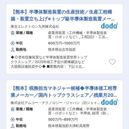
属後は定期的に面談を行い、働き方やキャリアの
なる事業拡大を目指しています。
能、海外拠点での支援や駐在チャンスあり。 ◎ガ
状況を確認します。 状況に応じて研修対応なども
ソリン／電動を横断する多彩な製品に携わり、市
実施します。 また、日常的な相談対応や職場での
【熊本】半導体製造装置の生産技術／生産工程構
場対応や原因解析まで幅広く経験できるため技術
課題解決にも関与し、長期就業を支援します。
的専門性が高まる。 【業務内容】 （1） 発売前製
築・装置立ち上げ※トップ級半導体製造装置メーカ
（4）労務管理全般 担当スタッフの勤怠管理、残
品（新機種）の仕様や製品品質などの量産適合性
業時間の把握、有給休暇の取得状況管理、トラブ
ー
東京エレクトロン九州株式会社
確認を実施する ∟実際の完成車両や部品を用いた
ル発生時の初期対応などを行います。 安全衛生面
製品解析、不具合調査、設計・品質関連データの
業種 / 職種
産業用装置（工作機械・半導体製造装
のフォローや職場環境改善への提案など、働きや
確認等 （2）発売後の生産(量産)製品における品
置・ロボットなど）
,
工程設計・工法開
すい環境づくりを推進します。 ■組織構成 エン
質不具合改善の解析や仕様変更に対する適合性確
発・工程改善・IE（組立・アッセンブ
ジニアリング部は、営業3名、労務管理担当（本
年収
600万円
~
1000万円
リ） 設備立ち上げ・設計（機械設計）
認、判断を実施する （3）海外拠点の生産車
ポジション）9名、製造課7名で構成されていま
勤務地
熊本県合志市福原
（機）に関し、要請に基づき業務支援を実行し、
す。 ■当社の特徴 当社は大手メーカーとの直接
グローバル共通の品質を維持する （4）市場措置
取引を行っており、多様な案件を安定的に受注し
◆◇塗布現像装置など半導体製造装置世界トップ
にまつわる原因解析から対策、及びお客様への対
ています。そのため、エンジニアに対して幅広い
クラスシェア／2025年竣工予定の新棟建設など
応等の関連業務 【研修・キャリアパス】 OJT研
選択肢を提示できるのが強みです。 また、営業
大規模設備投資中◇◆ ■業務内容： 下記３点の
修を通して業務を習得いただきます。中期的には
（法人対応）、人事（採用・人材対応）、製造
業務を中心とした製造部門における募集です。担
専門領域のキーパーソンとして組織を支える役割
（現場運営）と役割が明確に分かれているため、
当業務は配属されるグループによって異なりま
を期待。その後は、専門性の高い技術スペシャリ
それぞれが専門性を発揮しやすい体制となってい
す。お客さまの大半が海外のため、配属グループ
スト、もしくはマネジメントとして海外での勤務
ます。 変更の範囲：会社の定める業務
によっては、短中長期での海外出張・駐在の可能
も可能です。 【やりがい・魅力】 ・二輪車およ
【熊本】税務担当マネジャー候補◆半導体後工程専
性があります。 ■業務詳細： ＜顧客先装置立ち
びパワープロダクツ製品の完成車・完成機一台分
上げ業務＞ 半導体製造装置は、お客さま先にユニ
業メーカー／国内トップクラスシェア／残業月20h
の業務を担当することができるので、開発からリ
ットごとに分解された状態で納入されます。それ
リース、量産まで一連の流れを理解できます ・ガ
以内
株式会社アムコー・テクノロジー・ジャパン（旧ジェイデ
らをフック、ハード、プロセスの工程を経て装置
ソリンエンジン、電動事業を横断している部署で
バイス）
の立ち上げをお任せします。 ・フック…お客さま
業種 / 職種
産業用装置（工作機械・半導体製造装
もあり、扱う製品のレパートリーが多岐にわた
先での装置の据え付け。ユニットごとに分解され
置・ロボットなど） 半導体
,
経理（財
り、多くの種類の製品に携わっていただくため、
た装置をドッキングし、据え付けるまでの工程 ・
務会計） 財務
幅広い知見を持つことができます ・海外生産拠点
年収
500万円
~
899万円
ハード…据え付けた装置の動作確認 ・プロセス…
の新機種立ち上げのタイミングでの技術支援や品
勤務地
熊本県菊池郡大津町高尾野
装置のスペック確認。立ち上げた装置を実際に使
質担保のための支援活動にてグローバルに活躍で