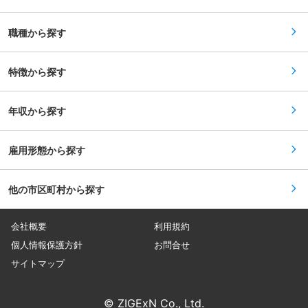
おける購買業務＞ ・新機種開発における部品調達
躍できるエンジニアを目指せる＞ お客さまの多く
先選定 ・部品ごとの価格設定・原価企画 ・開発
は海外のため、海外出張や海外駐在の可能性があ
初期から量産開始前までの購買条件整備 ・一台分
ります。ビジネス英語の経験がなくとも、就業し
職種から探す
の原価企画・管理 ■担当製品領域 ・板金・樹脂
ながら英語を習得できる教育カリキュラムも存在
製品：マフラー、エアクリーナー、カウル、シー
するため、世界で活躍するエンジニアへステップ
ト、フレームetc. ・鋳造・鍛造部品：エンジンカ
アップすることが可能です。 変更の範囲：本文参
バー、ピストン、ギア、クランク、ボルトetc. ・
特徴から探す
照
一般機能部品：サスペンション、ベアリング、ブ
レーキ、ゴム、タイヤetc. ・電装機能部品：ライ
ト、メーター、ECU/PCU、バッテリー、ハーネ
年収から探す
スetc. ※ご経歴を踏まえて担当業務を決定させて
いただきます。 ■魅力 ◎製品競争力に直結する影
響力： 製品原価の大半を担う立場として、お客様
の購入価格や事業収益に直接貢献できます。 ◎戦
雇用形態から探す
略立案まで踏み込める購買業務： 単なる価格交渉
ではなく、部品戦略・調達戦略の立案、新規サプ
ライヤー開拓など、事業戦略に近い領域へ挑戦で
他の市区町村から探す
きます。 ◎幅広いキャリア形成： 担当部品・取引
先の幅を広げながら、新機種コスト管理、調達企
画、管理領域など多様な領域に関わることがで
き、購買の専門性を高められます。 ◎グローバル
会社概要
利用規約
に活躍できる環境： 海外取引先との業務や海外拠
点駐在の機会もあり、グローバル視点でキャリア
個人情報保護方針
お問合せ
を築けます。 変更の範囲：専門性や適性、会社ニ
サイトマップ
ーズなどを踏まえ、会社が定める業務への配置転
換を命じる場合があります。
© ZIGExN Co., Ltd.