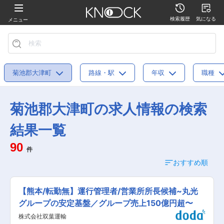
検索履歴
気になる
メニュー
菊池郡大津町
路線・駅
年収
職種
菊池郡大津町の求人情報の検索
結果一覧
90
件
おすすめ順
【熊本/転勤無】運行管理者/営業所所長候補~丸光
グループの安定基盤／グループ売上150億円超〜
株式会社双葉運輸