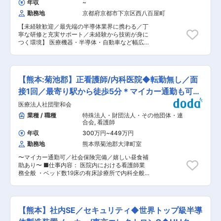
年収
~
順やマニュアル作業の改善 ・データに基づく生産
勤務地
京都府京都市下京区西八百屋町
性分析と改善活動の推進 ・設備稼働率の改善・最
適配置 <顧客ビジネスサポート> ・新規・増産・
【未経験歓迎／最先端の半導体業界に携わる／丁
減産ビジネスのサポート計画立案 ・収益性評価・
寧な研修と充実サポート／未経験から技術が身に
必要投資の見極め ・関係部門（製造・BU・Corp
つく環境】 医療機器・半導体・自動車など幅広い
等）との調整・整合 <設備投資・固定資産管理>
分野の製造現場を支える同社にて、半導体製造装
・年間投資計画（予算・実績管理） ・固定資産の
置の組立や検査業務を担当していただきます。 ■
管理・不要設備の転用・廃却対応 ■ポジションの
業務詳細 手順書や図面に沿って、細やかな作業か
魅力 ◎製造現場に近い立場で改善成果を実感でき
ら大型装置の組立まで幅広く携わります。 クリー
る ◎IE未経験でも、製造業経験や工程改善経験を
【熊本:菊池郡】正看護師/内科医院◆転勤無し／面
ンルーム内での作業となり、快適な環境で最先端
活かして活躍できる ◎生産能力管理から設備投資
技術のモノづくりに挑戦できます。 ・ドライバー
接1回／最寄り駅から徒歩5分＊マイカー通勤も可能
計画まで、幅広いIE業務に携われる ◎業務改善・
を用いたネジ締めや部品の取り付け ・ケーブルの
標準化・生産性向上のスキルを高められる ◎組織
◎
医療法人社団聖和会
差し込みやラベル貼り、外観確認 ・図面・手順書
の次世代を担う中核人材として活躍できるポジシ
を見ながら基板や配線ルートの組付け ・トルク管
業種 / 職種
特殊法人・財団法人・その他団体・連
ョン ■採用背景 IEチームは全体的に年齢層が高
理を伴うネジ締めや組立後の動作確認 ・配線やコ
合会
,
看護師
く、今後数年で実働人員の減少が見込まれていま
ネクタのチェック、テスターでの通電確認 ・不具
す。 各拠点で安定的にIE業務を継続するため、次
年収
300万円
~
449万円
合時の手直し作業 ■組織構成 20代〜30代前半を
世代の中核人材として育成・活躍いただける方を
勤務地
熊本県菊池郡大津町室
中心に幅広いスタッフが在籍。未経験からスター
採用します。 熊本拠点で1名の採用を予定してい
トした方も多数活躍中です。 ■業務の魅力 充実
ます。 ■当社の特徴 ◇世の中のあらゆるモノの
〜マイカー通勤可／社会保険完備／嬉しい昼食補
した研修制度があり、異業種からの転職も安心。
中で、人々の生活を密かに支えている「半導
助あり〜 ■仕事内容： 医院内における看護師業
コツコツ作業が得意な方や、チームで協力して成
体」。 ◇当社はその半導体製造の中でも「後工
務全般 ・ベッド数19床の有床診療所で内科全般の
果を出したい方に最適です。資格取得支援や新生
程」と呼ばれる、最終製品に最も近い領域の専業
診療 ・その他付随業務 ※日勤のみや日曜休み希望
活支援金など福利厚生も充実しています。 ■教育
メーカーです。 ◇世界トップクラスの先端技術と
等の就業時間・曜日については相談に応じます。
体制 入社後7〜10日間の座学・実技研修を経て配
生産規模・ノウハウを有し、各国の大手メーカー
■魅力： ・通勤便利：JR豊肥本線「肥後大津
属。現場でも丁寧なOJTが受けられるので未経験
とパートナーシップを築きながら、高品質な半導
駅」より徒歩5分。マイカー通勤も可能（無料駐
でも着実に成長できます。 ■就業環境 ・クリー
【熊本】社内SE／セキュリティ◆世界トップ級半導
体を通じて世界中の人々の暮らしを豊かにしてい
車場完備）。 ・福利厚生充実：昼食補助（1食
ンルームで温度管理された快適な職場環境 ・土日
ます。 変更の範囲：会社の定める業務
300円）、皆勤手当、職能手当、日当直手当など