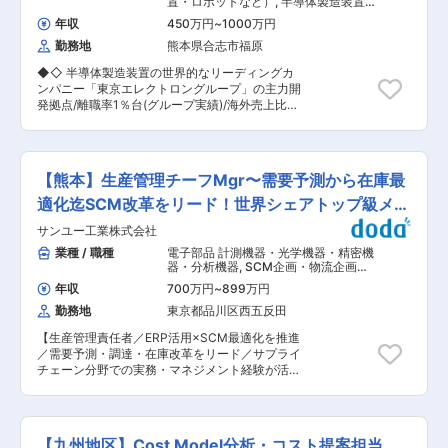
置・ロボットなど）
,
半導体製造装置
との連携体制があり営業しやすい ●20〜30代中
開発、次世代装置向けに技術開発力の強化を進め
半導体製造装置
心で活気ある雰囲気で、新しい提案やチャレンジ
年収
450万円
~
1000万円
ています。九州でもトップクラスの高付加価値
を歓迎する風土 ●上司、先輩からの手厚いフォロ
勤務地
熊本県合志市福原
（利益）を誇ります。
ーも行います 第2新卒の方でも、段階的にスキル
を磨きながら活躍できます！ ■企業の特徴／魅力
◆◇ 半導体製造装置の世界的なリーディングカ
◎ウェハー再生事業で世界上位の技術力！ ◎再生
ンパニー「東京エレクトロングループ」の主力開
業界では36年の歴史。 なお、本社濱田重工株式
発拠点/離職率1％台(グループ実績)/海外売上比率
会社は操業128年になる歴史ある会社です。 ◎若
80％超 ◆◇ ■業務概要： 半導体製造装置におけ
手にもチャンスの多い環境 ◎グローバル展開が進
るお客さまとの装置の仕様検討・交渉、ならびに
んでおり海外営業を経験できる可能性もある ◎業
設計・製造等の社内工程への生産装置の仕様説明
界成長が続いており、安定した市場でキャリア形
についてご担当いただきます。 ■業務内容： ご
【熊本】生産管理チーフMgr〜需要予測から在庫最
成が可能 「技術 × 提案」で強みを発揮できる営
経験やスキル等に応じて、主に下記業務をご担当
業職です。 変更の範囲：会社の定める業務
いただきます。 ・お客さまとの新規装置や改造案
適化迄SCM改革をリード！世界シェアトップ級メー
件の仕様検討・交渉 ・新規装置や改造案件の装置
カー
サンユー工業株式会社
仕様書の作成および、社内工程への仕様情報の説
明 ・お客さまからのお問い合わせ対応、および来
業種 / 職種
電子部品 計測機器・光学機器・精密機
訪や定例会議等の対応 ・装置全般の仕様情報整備
器・分析機器
,
SCM企画・物流企画・
※場合によっては、海外駐在にてお客さま対応を
需要予測 生産管理
年収
700万円
~
899万円
いただく場合もございます。 ■事業内容： 東京
勤務地
東京都品川区西五反田
エレクトロングループは、国内1位位世界4位の売
上規模をもつ半導体製造装置メーカーです。世界
【生産管理責任者／ERP活用×SCM最適化を推進
で高い競争力をもつ装置を開発、次世代装置向け
／需要予測・調達・在庫改革をリード／サプライ
に技術開発力の強化を進めています。 九州でもト
チェーン分野での実務・マネジメント経験が活か
ップクラスの高付加価値（利益）を誇ります  変更
せる／世界トップクラスのシェアを誇る製品を支
の範囲：会社の定める業務
える要】 ■業務内容： リードリレー等の電子製
造を行う同社にて、生産管理部門の責任者とし
て、生産計画・需要管理・資材および在庫管理・
【九州地区】Cost Model分析・コスト提案担当