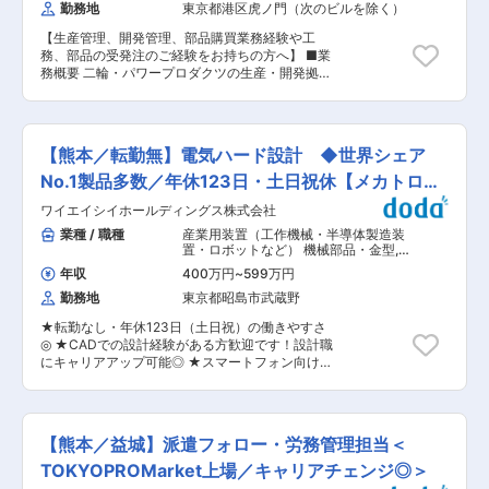
勤務地
東京都港区虎ノ門（次のビルを除く）
・工程表を基に職人へ指示（現場管理事項は安
全、品質、施工、工程） ・お客様への設備機器引
【生産管理、開発管理、部品購買業務経験や工
渡し／収支管理 等 ■充実の福利厚生・各種手
務、部品の受発注のご経験をお持ちの方へ】 ■業
当： ★☆東証プライム市場上場企業のため福利
務概要 二輪・パワープロダクツの生産・開発拠点
厚生は充実しております！☆★ ◎家族手当（配偶
である熊本製作所にて、二輪・パワープロダクツ
者2万円・子8千円・親4千円） ◎住宅手当（1万5
製品の製造における精度の高い一台分部品表のデ
千円） ◎単身赴任手当（7万円） ◎資格取得補助
ータ構築を行うとともに、データ構築に必要な情
制度（費用は全額会社負担） ◎資格手当（各種1
報収集と関連部門との調整業務をお任せします。
千円〜5千円程度） ◎マイカー通勤OK（無料駐車
【熊本／転勤無】電気ハード設計 ◆世界シェア
国内二輪・パワープロダクツ（汎用）製品の製造
場あり） ◎高速道路通勤（通勤が困難な場合・自
拠点サポート部門としてお客様最大化に向け、安
No.1製品多数／年休123日・土日祝休【メカトロ
己負担5割） ◎社員寮あり（通勤が困難な場合・
定供給基盤の構築を行っております。 2030年
自己負担3割） ◎転居費支給（社宅入居者対象）
社】
ワイエイシイホールディングス株式会社
Vision「すべての人に、“生活の可能性が拡がる喜
◎従業員持株会制度 ◎健康診断 ■働く環境：
び”を提供する」に向け開発から量産までの効率
業種 / 職種
産業用装置（工作機械・半導体製造装
★☆ワークライフバランスを整えることができま
化を図ってまいります。 ■業務詳細 1）一台分部
置・ロボットなど） 機械部品・金型
,
す！☆★ ・繁忙期に多少の残業は発生します
品表の維持・管理 ・開発部門より発行された図
シーケンス制御（PLC・シーケンス・
が、基本的に定時退社です。 ・土日祝休み、年間
年収
400万円
~
599万円
ラダー） 電気設計（工作機械・装置・
面、部品表に対し、生産に必要な情報を付加し、
休日122日 ■当社について： ・当社は、車やスマ
設備・制御盤など）
勤務地
東京都昭島市武蔵野
精度を維持する。 2）新機種開発チームへの参画
ートフォンなど現代生活に欠かせない半導体の製
・開発、生産、購買など関連部門と量産に向けた
造において、ライフラインのトータルサポートを
★転勤なし・年休123日（土日祝）の働きやすさ
部品製造指示の調整。 3）海外拠点への部品表維
行っています。半導体業界は今後もさらなる拡大
◎ ★CADでの設計経験がある方歓迎です！設計職
持・管理サポート ・海外拠点支援依頼に基づき部
が見込まれています。そのため、当社の企業とし
にキャリアアップ可能◎ ★スマートフォン向け液
品表の構築とシステム導入支援。 ■研修・キャリ
ての成長性も非常に高く、安定した将来を目指す
晶ディスプレイの製造装置等、世界トップシェア
アパス 入社後はOJT研修を通して、仕様管理の基
方には最適な環境です。 ・業界の成長に伴い
製品多数の総合メーカー！東証プライム上場◎
本を習得いただき、部品表システムを覚えていた
M&Aも積極的に展開。ここ数年で社員増加率
■業務概要 スマートフォン向け液晶ディスプレイ
だきます。 将来的には新機種のプロジェクトリー
142％、売上増加率136％と勢いに乗っておりま
の製造装置、パソコン内HDDのドライ研磨装置な
ダーやALL Hondaで導入される生産管理システム
【熊本／益城】派遣フォロー・労務管理担当＜
す。 変更の範囲：当社事業に関する施工管理業務
ど世界シェアトップクラスの製品を多数製造して
のプロジェクトに参画することも可能です。 ■や
全般
いる当社にて、電気制御設計職をお任せします。
TOKYOPROMarket上場／キャリアチェンジ◎＞
りがい、魅力 仕様、生産に関わる共通言語として
■業務詳細 当社開発の液晶パネル製造装置の電気