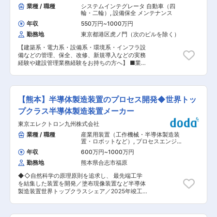
け合うのが当たり前の職場なので、困ったときは
業種 / 職種
システムインテグレータ 自動車（四
メーカーとパートナーシップを築きながら、高品
先輩整備士がしっかりサポートします！ <特徴>
輪・二輪）
,
設備保全 メンテナンス
質な半導体を通じて世界中の人々の暮らしを豊か
・整備業務に集中できる： 分業制により、お客様
にしています 【車載製品世界トップクラスシェ
年収
550万円
~
1000万円
に向き合う時間を最大化できるようにしておりま
ア】当社が手がけているデバイスは、スマホ、
勤務地
東京都港区虎ノ門（次のビルを除く）
す。 例えば、店舗内の売り場つくりやPOP設置、
PC、自動車、家電、ネットワーク関連など多様
掃除などは別の専任担当が行っております。 ・残
な最終製品に搭載されています。中でも自動車領
【建築系・電力系・設備系・環境系・インフラ設
業時間が少ない： 店舗外に出ているタイヤなども
域には強みがあり、業界内で車載製品は世界トッ
備などの管理、保全、改修、新規導入などの実務
閉店１時間前には戻したり、レジ締めも昼間に行
プクラスシェアを誇ります。 変更の範囲：会社の
経験や建設管理業務経験をお持ちの方へ】 ■業務
うことで店舗の締め作業による残業が発生しない
定める業務
概要 二輪・パワープロダクツの生産・開発拠点で
ように取り組んでいます。 ■入社後のキャリア：
ある熊本製作所にて建物・インフラの維持管理及
まずは、整備士としてのキャリアを積んでいただ
び導入業務をお任せします。 最適な生産・開発環
きます。その後適正に応じ、店長や本部スタッフ
境と快適・安心・安全な職場環境を提供、生産・
の業務をお任せする場合もあります。 ■組織構
【熊本】半導体製造装置のプロセス開発◆世界トッ
開発の効率向上に寄与します。 また、健全、永年
成： イエローハット熊本本山店には、店長（40
的に事業所を存続させる為、コンプライアンスの
プクラス半導体製造装置メーカー
代男性）含めて36名が勤務しています（正社員は
遵守 地域社会、地球環境問題に対応していま
約20名程度になります）。 変更の範囲：会社の
東京エレクトロン九州株式会社
す。 ■具体的には これまでのご経験を踏まえて
定める業務
下記いずれかの領域の業務をお任せします。 ◎設
業種 / 職種
産業用装置（工作機械・半導体製造装
備（給排水設備、空調換気設備、圧縮空気設備、
置・ロボットなど）
,
プロセスエンジニ
冷却水設備など） 設備の予防保全、メンテナンス
ア（前工程） 製造プロセス開発・工法
年収
600万円
~
1000万円
開発（半導体・太陽光・液晶・LEDな
等の計画立案と既存設備の更新計画、新規設備導
ど）
勤務地
熊本県合志市福原
入の企画・計画推進をお任せします。また、更な
る省エネルギー実現に向けた施策立案・実行な
◆◇自然科学の原理原則を追求し、 最先端工学
ど、幅広い業務に取り組んでいただきます。 ◎環
を結集した装置を開発／塗布現像装置など半導体
境（廃水処理設備、廃棄物管理、エネルギー管
製造装置世界トップクラスシェア／2025年竣工
理、環境マネジメントシステム運用） 工場の排水
予定の新棟建設など大規模設備投資中◇◆ ■業務
ポンプ・廃棄物処理設備などの維持・管理・運
内容： 装置の性能や生産性を最大限に引き出すプ
転、新設備導入提案から法的手続きなど行政との
ロセスの開発や提案、お客さまと協働で次々世代