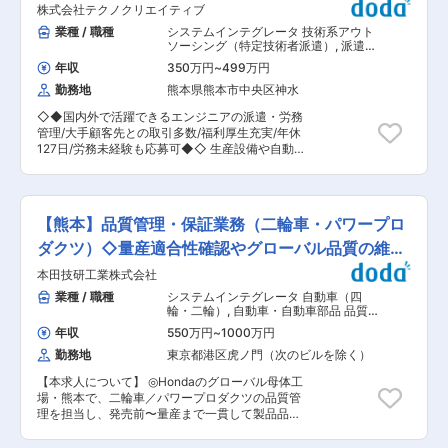
の部品表や図面管理業務の習得ができます。その
株式会社テクノクリエイティブ
回路設計及び機体配線業務をお任せします。制御
ため、将来、生産管理システム全般にわたる業務
盤設計、回路設計、配線設計、機器選定などのハ
業種 / 職種
システムインテグレータ 技術系アウト
への拡大が期待できるポジションです。 変更の範
ード設計業務をお願いいたします。 【製品につい
ソーシング（特定技術者派遣）
,
派遣コ
囲：専門性や適性、会社ニーズなどを踏まえ、会
て】 主要製品であるウエットエッチング及び洗浄
ーディネーター 人事（労務・人事制
社が定める業務への配置転換を命じる場合があり
年収
350万円
~
499万円
度）
装置の製作・販売を軸に、他の事業部と連携を図
ます。
勤務地
熊本県熊本市中央区神水
り、あらゆる太陽電池製造プロセスに対応できる
装置を提供しています。国内トップの製品もござ
◇◆国内外で活躍できるエンジニアの派遣・労務
います。 ■出向先 社名：ワイエイシイメカトロ
管理/大手顧客先との取引多数/福利厚生充実/年休
ニクス株式会社 住所：〒869-1233 熊本県菊池郡
127日/労務未経験も応募可◆◇ 生産設備や自動
大津町大津84 事業：ハードディスク関連製造装
車部品など、製造業界に対して人材面のサポート
置及び遠赤外線加熱機器の製造・販売 ■組織構成
を行なっている当社にて、自社エンジニアの派遣
熊本工場/WP事業部/開発技術部：部長1名、次長1
対応や労務業務をお任せ致します。 求職者や担当
名、課長1名、メンバー5名、事務2名 ■働き方 ・
エンジニアの想いや将来ビジョンを汲み取り、今
年休123日 ・土日祝休み ・残業月20h程 ・転勤な
【熊本】品質管理・保証業務（二輪車・パワープロ
後の組織拡大やスキルアップに向けた最適な方法
し 働きやすい環境ですので、プライベートとの
を模索・提案する人材コーディネーターとして、
ダクツ）◇量産適合性確認やグローバル品質の維持
両立が可能です。 ■同社の特徴・魅力 【世界シ
安心して働ける環境づくりにも携わっていただき
ェアトップクラスの製品多数／要素技術・開発技
など
本田技研工業株式会社
ます。 ■業務内容： （1）営業担当と連携した既
術の総合メーカー】 当社は要素技術・開発技術の
存顧客への対応 既存顧客へ定期訪問やオンライン
業種 / 職種
システムインテグレータ 自動車（四
総合メーカーで、世界大手スマートフォンの液晶
お打ち合わせを通じて、人材面での課題や不足し
輪・二輪）
,
自動車・自動車部品 品質
に使用されるなど、高い技術力が最大の武器で
ているスキル領域などをヒアリングします。 契約
管理（機械）
す。液晶ディスプレイの製造装置、パソコン内
年収
550万円
~
1000万円
金額についても現場目線での単価調整や条件のす
HDDのドライ研磨装置、クリーニング店向けワイ
勤務地
東京都港区虎ノ門（次のビルを除く）
り合わせを行います。 （2）入社手続きおよび配
シャツ仕上げ機など世界トップクラスのシェアを
属調整 採用が進んだ求職者に対しては、勤務地や
誇る製品を多数製造しております。 ◇積極的な
【本求人について】 ◎Hondaのグローバル母体工
配属予定先の詳細説明や働く魅力を伝えます。 さ
M&Aを展開し、事業規模の拡大を図っています。
場・熊本で、二輪車／パワープロダクツの品質管
らに、スキルシートの作成や雇用契約の手続き、
イオンビームミリング装置の更なる進化と、自社
理を担当し、発売前〜量産まで一貫して製品品質
各種入社書類の対応など、労務関連の実務も行い
のコア技術であるプラズマエッチング技術、レー
を担うポジション！ ◎OJTで業務を習得後、専門
ます。 （3）社員の日々の勤怠管理やフォロー 配
ザーエッチング技術とのシナジー効果を図り、更
技術者またはマネジメントへキャリアアップ可