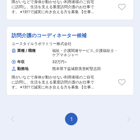
浴・食事の介助など ■医療的ケア： たんの吸
障がいなどで身体が動かせない利用者様のご自宅
引、経管栄養（胃ろう・腸ろう） など ※詳細
に訪問し、生活を支える重度訪問介護のお仕事で
は面談時にお伝えします ◎最初は先輩スタッフが
す。 ※1対1で誠実に向き合える方を募集 【仕事内
必ず同行し、業務の流れや注意点を徹底的に指導
容】 見守りや日常生活のお手伝いが中心ですが、
します。未経験の方もプロとして成長できます。
利用者様の生活を支える大切なポジションです。
※日勤と夜勤月12回程度 ■見守り・対話：状態の
変化に気を配りながらの安全管理 ■生活介助：
訪問介護のコーディネーター候補
家事援助（洗濯、掃除、料理など） ■身体介護：
起床・就寝・入浴・食事の介助など ■医療的ケ
ユースタイルラボラトリー株式会社
ア： たんの吸引、経管栄養（胃ろう・腸ろう）
業種 / 職種
福祉・介護関連サービス
,
介護福祉士・
など ※詳細は面談時にお伝えします ◎最初は先
ケアマネジャー
輩スタッフが必ず同行し、業務の流れや注意点を
徹底的に指導します。未経験の方もプロとして成
年収
32万円
~
長できます。
勤務地
熊本県下益城郡美里町堅志田
障がいなどで身体が動かせない利用者様のご自宅
に訪問し、生活を支える重度訪問介護のお仕事で
す。 ※1対1で誠実に向き合える方を募集 【仕事内
容】 見守りや日常生活のお手伝いが中心ですが、
利用者様の生活を支える大切なお仕事です。 ※日
勤と夜勤月12回程度 ◎コーディネーター業務 一
緒にお仕事をするスタッフさんのシフト管理や教
育など働きやすい環境を整えるお仕事を主にお願
いします。 質問や相談などを気軽に受けられる頼
1
Previous Page
Next
られる社員さんとして活躍してください！ ■介護
スタッフのフォロー・指導・育成・ケア ■ご家族
との連絡 ■担当者会議への出席 ■サービス提供管
理 ■スタッフのシフト作成 ■ご利用者様ごとのチ