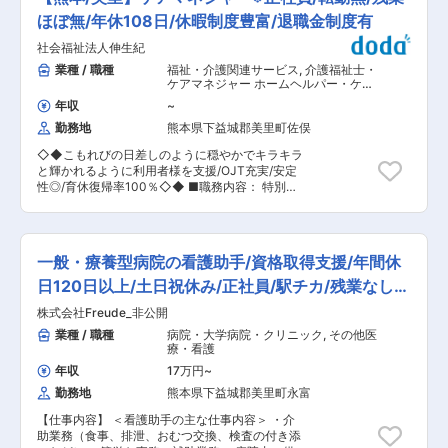
酬請求/職員勤怠チェック など <経理事務> 日々
れまでの技術を活かして最後の貢献先として後輩
取り組んでいます。
の入出金管理/月次・年次の決算処理/税務申告/給
ほぼ無/年休108日/休暇制度豊富/退職金制度有
育成していきたい方、 どちらの方にもご活躍いた
与計算の補助/入居予定者への預り金についての説
だける環境です！ 現在県内20位の弊社を一緒に
社会福祉法人伸生紀
明など <人事事務> 採用業務の補助等。 ■入社
熊本県No. 1まで成長させていく仲間が欲しいで
後： 同部署の先輩社員から各種入力システムの活
業種 / 職種
福祉・介護関連サービス
,
介護福祉士・
す！ 一度お話だけでも聞いてみませんか？ ■当
用方法等をOJTベースで教えながら業務取得して
ケアマネジャー ホームヘルパー・ケア
社の強み／取り組み： ・地域の皆様の安全な暮ら
いただきます。 ■組織構成： 当該ポジションは2
ワーカー
しをお守りするため、定期的な安全会議や安全パ
年収
~
名在籍しています。 ■ポジションの魅力： ・裁
トロールの実施、徹底した情報の共有化を行い、
勤務地
熊本県下益城郡美里町佐俣
量が大きい： 改善要望などをしっかり形にできる
全社員の安全意識の向上に努めています。 ・安心
よう施設長もフォローしていきます。採用におい
かつ快適な生活環境を継続的にご利用いただくた
◇◆こもれびの日差しのように穏やかでキラキラ
て従来と異なる媒体手法の検討など主体性を活か
めに一つ一つの行程にこだわり、定期的に各部門
と輝かれるように利用者様を支援/OJT充実/安定
して取り組める環境です。 ・人の成長を見届けら
の業務を検証／改善することで、施工品質向上に
性◎/育休復帰率100％◇◆ ■職務内容： 特別養
れる： 日々スタッフさんから相談事を聞いたりし
取り組んでいます。 ・共に暮らす社会の一員とし
護老人ホーム（60床）においての施設ケアマネー
て接することも多く、一緒に目標設定・振り返り
て、清掃活動、地域イベント（グラウンドゴル
ジャーとして従事して頂きます。 ▼詳細： ・ケ
をすることも人事の仕事です。一人ひとりの成長
フ、ランタンフェスティバル）、災害復旧活動な
アプランの作成、管理。 ・アセスメントの実施。
を見届けながら嬉しさも感じれます。 ・幅広くス
ど積極的に社会貢献活動に取り組んでいます。
・サービス担当者会議の実施。 ・モニタリングの
キルを身に付けられる： 経理面や労務面、採用面
一般・療養型病院の看護助手/資格取得支援/年間休
実施。 ・入居者・家族に対する生活相談。 ・介
と幅広く経験を積めます。 変更の範囲：会社の定
護業務へのサポート。 ・病院受診時の送迎ならび
日120日以上/土日祝休み/正社員/駅チカ/残業なし/
める業務
に付き添い。 ■組織構成： 93人（女性63人、パ
社会保険完備/高給与/
株式会社Freude_非公開
ート22人） ■研修制度： OJTでは1対1のサポー
ト体制をとり、教育担当のシフトに合わせて一緒
業種 / 職種
病院・大学病院・クリニック
,
その他医
に働くので、「教える人によって違う」というこ
療・看護
とがなく、一貫した指導で独り立ちまでが早いの
年収
17万円
~
も特徴です。また、現場にタブレット端末を導入
勤務地
熊本県下益城郡美里町永富
し、ICT化による作業効率を上げています。不安
やつまずいた時には、自分のことのように考え理
【仕事内容】 ＜看護助手の主な仕事内容＞ ・介
解してくれる仲間たちが多いので、相談もしやす
助業務（食事、排泄、おむつ交換、検査の付き添
く働きやすい環境です。また、現場の『やってみ