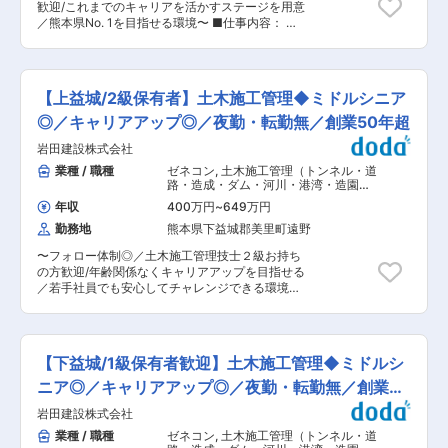
ついても相談できます。 ライフスタイルが変化し
歓迎/これまでのキャリアを活かすステージを用意
ら・建設を・かっこよく】を掲げ、熊本の建設業
ても理解あるところで仕事をすることができま
／熊本県No. 1を目指せる環境〜 ■仕事内容： ・
No. 1に向かって進んでいます。建設業の役割であ
す。 ■組織構成： 100名程度のスタッフが介護職
現場の安全管理、品質管理、出来高管理 ・予算管
る「暮らしを創る」「人命を守る」「地域経済を
員として働いています。 男女比は男性４：女性６
理、積算 ・工事書類の作成、電子納品、CAD施
支える」を全うし、 若手からベテランまで幅広い
です。 女性のリーダーも多く在籍しております。
工図作成 ※現場は宇城管内がメインとなります。
世代が活躍・成長できる会社です。 人間関係で悩
変更の範囲：会社の定める業務
■当社の魅力： ◇やりがい：建設業の役割「暮ら
んでいて風通しの良い環境を求めている方、転職
【上益城/2級保有者】土木施工管理◆ミドルシニア
しを創る」「人命を守る」「地域経済を支える」
を考えている方にもオススメ！ これまでの経験を
を通して地域貢献することでキャリアアップして
◎／キャリアアップ◎／夜勤・転勤無／創業50年超
さらに磨き、キャリアアップしていきませんか？
いける。 ◇戦略・ビジョン：明確な企業理念を土
一緒に熊本県No. 1の景色を目指してくれる仲間が
岩田建設株式会社
台とした明確なビジョンを掲げ、熊本県の建設会
欲しいです！ 一度お話だけでも聞いてみません
社No. 1の達成に向けて全社員が自身の役割でトッ
業種 / 職種
ゼネコン
,
土木施工管理（トンネル・道
か？ ■当社の強み／取り組み： ・建設業の工事
プを目指します。 ◇キャリアプラン：それぞれの
路・造成・ダム・河川・港湾・造園な
件数が減少している中、弊社では前年同水準の件
キャリアに併せて評価をさせていただいており、
ど） 土木施工管理（上下水道）
数を確保し続けている環境があります。 ・地域の
年収
400万円
~
649万円
技術力を還元していく方、若手社員を育成してい
皆様の安全な暮らしをお守りするため、定期的な
勤務地
熊本県下益城郡美里町遠野
く方、など個人の願望に寄り添った育成プランの
安全会議や安全パトロールの実施、徹底した情報
提案をします。 ■当社について： 創業54年！業
の共有化を行い、全社員の安全意識の向上に努め
〜フォロー体制◎／土木施工管理技士２級お持ち
界のイメージを変えるべく、３K維新【熊本か
ています。 ・安心かつ快適な生活環境を継続的に
の方歓迎/年齢関係なくキャリアアップを目指せる
ら・建設を・かっこよく】を掲げ、熊本の建設業
ご利用いただくために一つ一つの行程にこだわ
／若手社員でも安心してチャレンジできる環境〜
No. 1に向かって進んでいます。建設業の役割であ
り、定期的に各部門の業務を検証／改善すること
■仕事内容： ・現場の安全管理、品質管理、出来
る「暮らしを創る」「人命を守る」「地域経済を
で、施工品質向上に取り組んでいます。 ・共に暮
高管理 ・予算管理、積算 ・工事書類の作成 ※現
支える」を全うし、 若手からベテランまで幅広い
らす社会の一員として、清掃活動、地域イベント
場は宇城管内がメインとなります。 ■当社の魅
世代が活躍・成長できる会社です。 これまでのキ
（グラウンドゴルフ、ランタンフェスティバ
力： ◇やりがい：建設業の役割「暮らしを創る」
ャリアを活かして、更なる活躍をされたい方、 こ
【下益城/1級保有者歓迎】土木施工管理◆ミドルシ
ル）、災害復旧活動など積極的に社会貢献活動に
「人命を守る」「地域経済を支える」を通して地
れまでの技術を活かして最後の貢献先として後輩
取り組んでいます。
域貢献することでキャリアアップしていける。 ◇
ニア◎／キャリアアップ◎／夜勤・転勤無／創業50
育成していきたい方、 どちらの方にもご活躍いた
戦略・ビジョン：明確な企業理念を土台とした明
だける環境です！ 現在県内20位の弊社を一緒に
年超
岩田建設株式会社
確なビジョンを掲げ、熊本県の建設会社No. 1の達
熊本県No. 1まで成長させていく仲間が欲しいで
成に向けて全社員が自身の役割でトップを目指し
業種 / 職種
ゼネコン
,
土木施工管理（トンネル・道
す！ 一度お話だけでも聞いてみませんか？ ■当
ます。 ◇キャリアプラン：現場で活躍いただきな