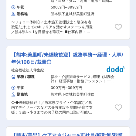
路・造成・ダム・河川・港湾・造園な
社の強み／取り組み： ・地域の皆様の安全な暮ら
がら1級土木施工管理技士の取得も目指していた
ど） 土木施工管理（上下水道）
しをお守りするため、定期的な安全会議や安全パ
年収
500万円
~
899万円
だけます！技術力で貢献したい方、育成で貢献し
トロールの実施、徹底した情報の共有化を行い、
勤務地
熊本県下益城郡美里町遠野
たい方、それぞれのキャリアに併せた提案をさせ
全社員の安全意識の向上に努めています。 ・安心
ていただきます。 ■当社について： 創業54年！
かつ快適な生活環境を継続的にご利用いただくた
〜フォロー体制◎／土木施工管理技士１級保有者
業界のイメージを変えるべく、３K維新【熊本か
めに一つ一つの行程にこだわり、定期的に各部門
歓迎/これまでのキャリアを活かすステージを用意
ら・建設を・かっこよく】を掲げ、熊本の建設業
の業務を検証／改善することで、施工品質向上に
／熊本県No. 1を目指せる環境〜 ■仕事内容： ・
No. 1に向かって進んでいます。建設業の役割であ
取り組んでいます。 ・共に暮らす社会の一員とし
現場の安全管理、品質管理、出来高管理 ・予算管
る「暮らしを創る」「人命を守る」「地域経済を
て、清掃活動、地域イベント（グラウンドゴル
理、積算 ・工事書類の作成、電子納品、CAD施
支える」を全うし、 若手からベテランまで幅広い
フ、ランタンフェスティバル）、災害復旧活動な
工図作成 ※現場は宇城管内がメインとなります。
世代が活躍・成長できる会社です。 人間関係で悩
ど積極的に社会貢献活動に取り組んでいます。
■当社の魅力： ◇やりがい：建設業の役割「暮ら
んでいて風通しの良い環境を求めている方、転職
【熊本:美里町/未経験歓迎】総務事務〜経理・人事/
しを創る」「人命を守る」「地域経済を支える」
を考えている方にもオススメ！ これまでの経験を
を通して地域貢献することでキャリアアップして
年休108日/裁量◎
さらに磨き、キャリアアップしていきませんか？
いける。 ◇戦略・ビジョン：明確な企業理念を土
一緒に熊本県No. 1の景色を目指してくれる仲間が
社会福祉法人伸生紀
台とした明確なビジョンを掲げ、熊本県の建設会
欲しいです！ 一度お話だけでも聞いてみません
社No. 1の達成に向けて全社員が自身の役割でトッ
業種 / 職種
福祉・介護関連サービス
,
経理（財務会
か？ ■当社の強み／取り組み： ・建設業の工事
プを目指します。 ◇キャリアプラン：それぞれの
計） 経理事務・財務アシスタント 一般
件数が減少している中、弊社では前年同水準の件
キャリアに併せて評価をさせていただいており、
事務・アシスタント
数を確保し続けている環境があります。 ・地域の
年収
300万円
~
399万円
技術力を還元していく方、若手社員を育成してい
皆様の安全な暮らしをお守りするため、定期的な
勤務地
熊本県下益城郡美里町佐俣
く方、など個人の願望に寄り添った育成プランの
安全会議や安全パトロールの実施、徹底した情報
提案をします。 ■当社について： 創業54年！業
の共有化を行い、全社員の安全意識の向上に努め
◇◆未経験歓迎！／熊本県ブライト企業認定／県
界のイメージを変えるべく、３K維新【熊本か
ています。 ・安心かつ快適な生活環境を継続的に
内でデイサービスなどの介護施設を展開/子育て支
ら・建設を・かっこよく】を掲げ、熊本の建設業
ご利用いただくために一つ一つの行程にこだわ
援：３歳〜小３までのお子様の同伴出勤が可能/採
No. 1に向かって進んでいます。建設業の役割であ
り、定期的に各部門の業務を検証／改善すること
用や総務、スタッフのフォローなど人事業務を幅
る「暮らしを創る」「人命を守る」「地域経済を
で、施工品質向上に取り組んでいます。 ・共に暮
広くお任せ◆◇ ■職務内容： 当施設の総務人事
支える」を全うし、 若手からベテランまで幅広い
らす社会の一員として、清掃活動、地域イベント
課にて、以下事務業務を担当します。 ▼詳細： <
世代が活躍・成長できる会社です。 これまでのキ
（グラウンドゴルフ、ランタンフェスティバ
一般事務> 電話・来客応対/郵便物の管理/介護報
ャリアを活かして、更なる活躍をされたい方、 こ
【熊本/美里】ケアマネジャー※正社員/転勤無/残業
ル）、災害復旧活動など積極的に社会貢献活動に