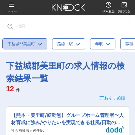
検索履歴
気になる
メニュー
下益城郡美里町
路線・駅
年収
職種
下益城郡美里町の求人情報の検
索結果一覧
12
件
おすすめ順
【熊本・美里町/転勤無】グループホーム管理者〜人
材育成に強み/やりたいを実現できる社風/日勤の
み〜
社会福祉法人伸生紀