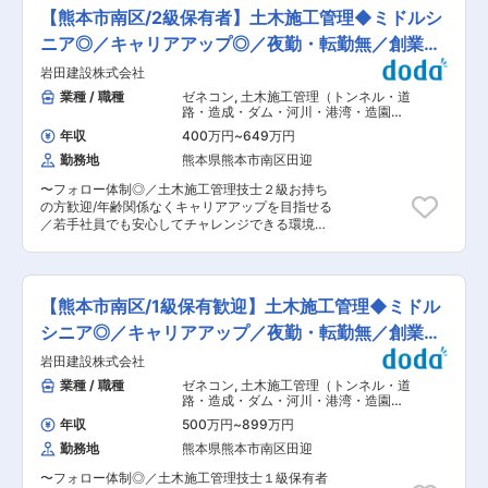
事介助、服薬介助 ・入浴・身体の清拭・シャワー
す。さらに、収支管理や稼働率の改善など数値面
【熊本市南区/2級保有者】土木施工管理◆ミドルシ
浴 ・更衣・洗面・整容 ・起床・就寝介助 ・清
の管理も行い、経営視点を持ちながら施設全体を
掃・一般的な調理・ベッドメイク・買物・薬の受
ニア◎／キャリアアップ◎／夜勤・転勤無／創業50
マネジメントできる点も特徴です。 ■「こもれ
取り ・病院受診時の送迎および付き添いなど ※
び」の由来： ある寒い冬の朝のこと、冷たくなっ
年超
岩田建設株式会社
上記業務は、手順が書かれたシートを確認しなが
た指先に息をふきかけながら洗濯物を干しており
ら実施するため、時間帯ごとの業務を把握しやす
業種 / 職種
ゼネコン
,
土木施工管理（トンネル・道
ました。するといつの間にか背中がほんのり暖か
く、漏れなく業務を遂行できます。 長い人生を歩
路・造成・ダム・河川・港湾・造園な
くなり、つい手を止めてしまいました。それは晴
んで来られた先輩方に、暖かくやさしい心をもっ
ど） 土木施工管理（上下水道）
れた空に輝くお陽さまの陽差しでした。その陽差
年収
400万円
~
649万円
て、「おもてなし」を提供し、日々おだやかで楽
しはやさしく静かに心の中までしみて来て、とて
勤務地
熊本県熊本市南区田迎
しくすごして頂けるように、サポートを行いま
もおだやかな気持ちになりました。お陽さまはき
す。 ■研修制度： OJTでは1対1のサポート体制
っとこうしてどんな人々の背中にも平等に暖かく
〜フォロー体制◎／土木施工管理技士２級お持ち
をとり、教育担当のシフトに合わせて一緒に働く
やさしいぬくもりを与えてくださっているのだろ
の方歓迎/年齢関係なくキャリアアップを目指せる
ので、「教える人によって違う」ということがな
うなと心深く感じ、そんなお陽さまとの思い出が
／若手社員でも安心してチャレンジできる環境〜
く、一貫した指導で独り立ちまでが早いのも特徴
忘れられずにかつては小学校であり沢山の子ども
■仕事内容： ・現場の安全管理、品質管理、出来
です。 また、現場にタブレット端末を導入し、
達の笑い声に満ちていたこの場所に、今度は永い
高管理 ・予算管理、積算 ・工事書類の作成 ※現
ICT化による作業効率を上げています。不安やつ
人生を歩いて来られた先輩方をお迎えするのに、
場は宇城管内がメインとなります。 ■当社の魅
まずいた時には、自分のことのように考え理解し
一番ふさわしいお陽さまは何かと色々と考えまし
力： ◇やりがい：建設業の役割「暮らしを創る」
てくれる仲間たちが多いので、相談もしやすく働
【熊本市南区/1級保有歓迎】土木施工管理◆ミドル
た。そしてそれは緑の木の葉の間から差してくる
「人命を守る」「地域経済を支える」を通して地
きやすい環境です。 また、現場の『やってみた
光の、やさしくおだやかでそれでいてキラキラと
域貢献することでキャリアアップしていける。 ◇
シニア◎／キャリアアップ／夜勤・転勤無／創業50
い』という声を尊重し、固定観念にとらわれない
輝いている「こもれび」だと思いこの名前をつけ
戦略・ビジョン：明確な企業理念を土台とした明
自由な発想や挑戦を応援しています。 ■働き方：
年超
岩田建設株式会社
るに至りました。 変更の範囲：会社の定める業務
確なビジョンを掲げ、熊本県の建設会社No. 1の達
残業はほとんどなく、月平均3時間程度です。シ
成に向けて全社員が自身の役割でトップを目指し
業種 / 職種
ゼネコン
,
土木施工管理（トンネル・道
フトは月初に希望を出していただき月末に確定し
ます。 ◇キャリアプラン：現場で活躍いただきな
路・造成・ダム・河川・港湾・造園な
ます。 希望を考慮しながらにはなりますが、連休
がら1級土木施工管理技士の取得も目指していた
ど） 土木施工管理（上下水道）
を取ることや有給も取得することが可能です。 夜
年収
500万円
~
899万円
だけます！技術力で貢献したい方、育成で貢献し
勤については1か月のうち5日程度ございますが、
勤務地
熊本県熊本市南区田迎
たい方、それぞれのキャリアに併せた提案をさせ
夜勤手当を支給いたします。 育児休暇の取得率は
ていただきます。 ■当社について： 創業54年！
100％で復帰率も100％になります。時短勤務に
〜フォロー体制◎／土木施工管理技士１級保有者
業界のイメージを変えるべく、３K維新【熊本か