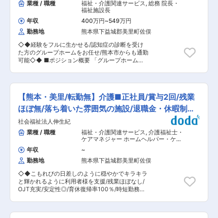
業種 / 職種
福祉・介護関連サービス
,
総務 院長・
福祉施設長
年収
400万円
~
549万円
勤務地
熊本県下益城郡美里町佐俣
◇◆経験をフルに生かせる/認知症の診断を受け
た方のグループホームをお任せ/熊本市からも通勤
可能◇◆ ■ポジション概要 「グループホームこ
もれび」にて、施設運営を担う管理者ポジション
をお任せします。 認知症ケアの現場において、ス
タッフ一人ひとりの個性を活かしながら、利用者
様にとって安心して過ごせる“もう一つの居場
【熊本・美里/転勤無】介護■正社員/賞与2回/残業
所”をつくる中核的役割です。 ■職種詳細： ・ホ
ーム運営管理 ・スタッフマネジメント・育成・定
ほぼ無/落ち着いた雰囲気の施設/退職金・休暇制度
着 ・入居促進（ホーム見学対応等） ・収支等、
◎
社会福祉法人伸生紀
ホームの数値管理 ・関係各所との調整（地域活動
への参加も） など ■この仕事の魅力 本ポジシ
業種 / 職種
福祉・介護関連サービス
,
介護福祉士・
ョンでは、単なる現場管理にとどまらず、運営・
ケアマネジャー ホームヘルパー・ケア
人材・サービス品質の三位一体で施設づくりをリ
ワーカー
年収
~
ードしていただきます。 具体的には、グループホ
勤務地
熊本県下益城郡美里町佐俣
ームの運営管理全般として、スタッフの育成・マ
ネジメント・定着支援を中心に、利用者様へのサ
◇◆こもれびの日差しのように穏やかでキラキラ
ービス品質の向上に取り組んでいただきます。現
と輝かれるように利用者様を支援/残業ほぼなし/
場で働く職員一人ひとりの強みや個性を引き出し
OJT充実/安定性◎/育休復帰率100％/時短勤務も
ながら、チームとしての力を最大化していくこと
相談可能◇◆ 介護職として、ケアマネジャー、
が重要なミッションです。 また、入居促進に向け
看護スタッフと協力しながら入居者様の日々の生
た見学対応やご家族との対応、地域活動への参加
活を支援して頂きます。 <詳細> ・排泄介護、食
などを通じて、地域に根差した施設運営も担いま