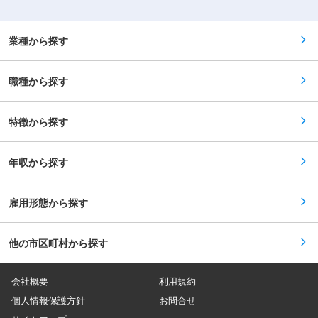
ーム管理 ■非常勤スタッフの採用 など ◎ケア業
務 ■見守り・対話：状態の変化に気を配りながら
の安全管理 ■生活介助： 家事援助（洗濯、掃
除、料理など） ■身体介護： 起床・就寝・入
業種から探す
浴・食事の介助など ■医療的ケア： たんの吸
引、経管栄養（胃ろう・腸ろう） など ※詳細
は面談時にお伝えします ◎最初は先輩スタッフが
職種から探す
必ず同行し、業務の流れや注意点を徹底的に指導
します。未経験の方もプロとして成長できます。
特徴から探す
年収から探す
雇用形態から探す
他の市区町村から探す
会社概要
利用規約
個人情報保護方針
お問合せ