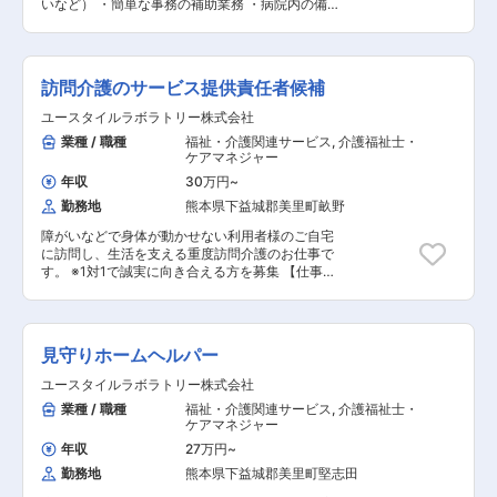
いなど） ・簡単な事務の補助業務 ・病院内の備
たい』という声を尊重し、固定観念にとらわれな
品、器具のチェック ・伝票やカルテなど病院内で
い自由な発想や挑戦を応援しています。 ■働き
の運搬 ・病院内のベッドシーツの交換や清掃、環
方： 残業はほとんどなく、月平均3時間程度で
境整備 *上記は一般的な仕事内容なので、詳細は
す。シフトは月初に希望を出していただき月末に
お問い合わせください 【PR・職場情報】 【手当
確定します。 希望を考慮しながらにはなります
訪問介護のサービス提供責任者候補
充実！】休みが取りやすく、家族手当など手当が
が、連休を取ることや有給も取得することが可能
充実したアットホームな病院 【求人の特徴】
ユースタイルラボラトリー株式会社
です。 時間休の取得もでき、入社後にすぐ有給付
【手当充実！】休みが取りやすく、家族手当など
与もございます。 育児休暇の取得率は100％で復
業種 / 職種
福祉・介護関連サービス
,
介護福祉士・
手当が充実したアットホームな病院 【求人のポイ
帰率も100％、時短勤務についても相談できま
ケアマネジャー
ント】 ・昇給あり ・高収入・高月給 ・交通費支
す。 ライフスタイルが変化しても理解あるところ
給 ・急募 ・駅から5分以内 ・昇格あり ・障がい
年収
30万円
~
で仕事をすることができます。 変更の範囲：会社
者採用 ・主婦・主夫歓迎 ・資格取得支援あり ・
勤務地
熊本県下益城郡美里町畝野
の定める業務
長期 ・新卒 ・フリーター歓迎 ・バイク通勤OK
・大量募集 ・学歴不問 ・車通勤OK ・残業月20
障がいなどで身体が動かせない利用者様のご自宅
時間以内 ・未経験者歓迎 ・経験者歓迎 ・有資格
に訪問し、生活を支える重度訪問介護のお仕事で
者歓迎 ・社会保険完備 ・賞与あり ・ブランクOK
す。 ※1対1で誠実に向き合える方を募集 【仕事内
・シフト制 ・40代以上応募可 ・第二新卒歓迎 ・
容】 見守りや日常生活のお手伝いが中心ですが、
履歴書不要 ・健康保険あり ・厚生年金あり ・雇
利用者様の生活を支える大切なお仕事です。 ※日
用保険あり ・労災保険あり
勤と夜勤月12回程度 ◎サービス提供責任者業務
一緒にお仕事をするスタッフさんのシフト管理や
見守りホームヘルパー
教育など働きやすい環境を整えるお仕事を主にお
願いします。 質問や相談などを気軽に受けられる
ユースタイルラボラトリー株式会社
頼られる社員さんとして活躍してください！ ■介
業種 / 職種
福祉・介護関連サービス
,
介護福祉士・
護スタッフのフォロー・指導・育成・ケア ■ご家
ケアマネジャー
族との連絡 ■担当者会議への出席 など ◎ケア業
務 ■見守り・対話：状態の変化に気を配りながら
年収
27万円
~
の安全管理 ■生活介助： 家事援助（洗濯、掃
勤務地
熊本県下益城郡美里町堅志田
除、料理など） ■身体介護： 起床・就寝・入