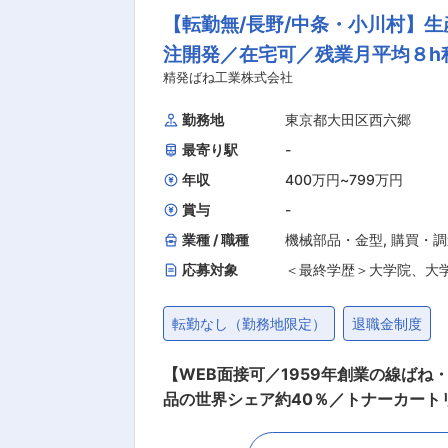
【転勤無/長野/中条・小川村】
大量生産製品ではないため、顧客の要
に自動車やOA機器に当社製品は利用
注開発／在宅可／残業月平均８h
できる会社は国内では当社含め、10社
精発ばね工業株式会社
シェアは40％、トナーカートリッジ用
勤務地
東京都大田区西六郷
働き方： ・残業時間：全社平均月約８
トとの両立を実現できる環境です。業
最寄り駅
-
しを行っております。担当に過度な案
年収
400万円
~
799万円
担当業務を割り振っております。 ・リ
賞与
-
現し、現実的なオフィスを消滅させる
業種 / 職種
機械部品・金型
,
購買・調
めつけず、あらゆるWEB化、クラウド
応募対象
＜最終学歴＞大学院、大
す。 ■組織構成： 組織人数：30名（品質管理部全体） 担当者でも改善、提案しやすい雰囲気であ
転勤なし（勤務地限定）
退職金制度
【WEB面接可／1959年創業の線ば
品の世界シェア約40％／トナーカート
管理業務に従事頂きます。 入社後は研