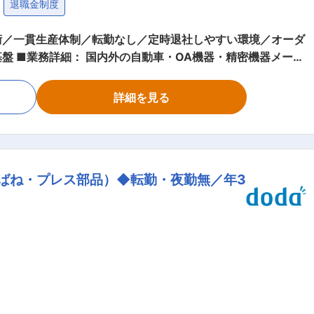
退職金制度
術／一貫生産体制／転勤なし／定時退社しやすい環境／オーダ
器メーカ
製品である精密ばね・プレス部品を提供する当社にて、これま
細： ・倉庫管理 ・製品梱包業務
詳細を見る
が困難な薄板ばね材など、
おり、お客様の多様なニーズに応えることができます。 ■
トリッジ用製品はほぼ100%、自動車ヘッドライト用製品は4
】 当社が製造するばねは大量生産製品ではないため、顧客の
密ばね・プレス部品）◆転勤・夜勤無／年3
品を製造しております。主に自動車やOA機器に当社製品は利
使われるスプリングを製造できる会社は国内では当社含め、1
シェアは約10％を占めており、OA機器の部品内部にあるス
社の魅力： 【働き方の魅力】 社員
ライベートとの両立を実現できる環境です。業務効率を常に改
ーの見直しを行っております。担当に過度な案件を与えないと
上で、担当業務を割り振っております。 ・教育体制：入社
の研修を行います。 その後は担当部署にて適宜OJT研修を実