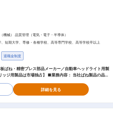
（機械） 品質管理（電気・電子・半導体）
学、短期大学、専修・各種学校、高等専門学校、高等学校卒以上
退職金制度
ね・板ばね・精密プレス部品メーカー／自動車ヘッドライト用製
占】 ■業務内容： 当社ばね製品の品質
修・OJTにて徐々に業務に慣れていっていただき、少しずつ
。 中途入社の方もおり馴染んでいただきやすい環境です。
詳細を見る
、組立部品などの金属加工部品の品質管理 ・製品の検査や工
えた工程改善 ・分析結果から得られた情報を元に、修正・改
： 当社が製造するばねは