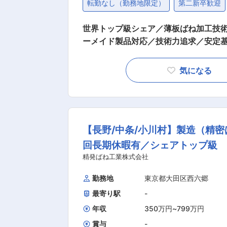
転勤なし（勤務地限定）
第二新卒歓迎
世界トップ級シェア／薄板ばね加工技
ーメイド製品対応／技術力追求／安定基盤 ■業務詳細： 国内外の自動車・OA機器・精密機
ー向けに対して、世界トップ級シェア
でのご経験やスキル踏まえて、物流担当をお任せします。 ■業務詳
気になる
・製品の出荷、配送業務 ・その他物流に関わる業務 ■強み： 特に加工
様々な材質・形状での加工技術を持って
当社製品： 【製品シェア：トナーカー
0%と高い世界シェアとなっております
【長野/中条/小川村】製造（精
要望を反映させたオーダーメイドな製
用されており、自動車のドアロックに
回長期休暇有／シェアトップ級
0社しかございません。また、世界での
精発ばね工業株式会社
プリングに関しては、市場を当社がほぼ独占しております。 ■当
勤務地
東京都大田区西六郷
のほとんどは定時で退社しており、プ
善するよう努めており、毎月業務フロ
最寄り駅
-
いう方針であり、担当の業務量を鑑みた
年収
350万円
~
799万円
後集合研修2日間、会社概要、技術概要
賞与
-