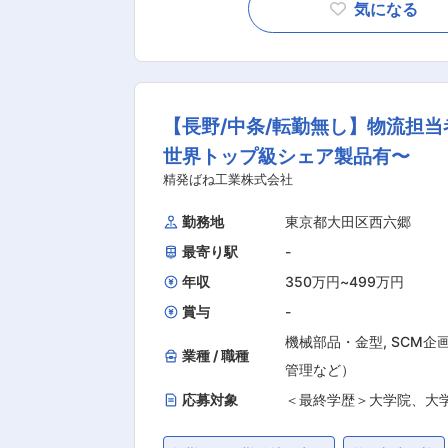
お任せする業務を増やしていく予定です
気になる
《具体的には》 ・営業部門と製造部門
積・発注業務 ・工程指示書の作成 ・製造工程管理 ・
0名（生産管理部全体） 担当者でも改
案をお任せいたします。 ■当社の製品について： 当社が製造するばねは大量生産製品ではないた
【長野/中条/転勤無し】物流担
め、顧客の要望を反映させたオーダー
社製品は利用されており、自動車のド
世界トップ級シェア製品有〜
社含め、10社しかございません。また
精発ばね工業株式会社
ートリッジ用製品は市場独占をしており、高いシェア
勤務地
東京都大田区西六郷
(株)、(株)小糸製作所、富士フイルム
アミツミ(株)、(株)リコー、Valeo等
最寄り駅
-
・残業時間：全社平均月約８時間程度 
年収
350万円
~
499万円
立を実現できる環境です。業務効率を
賞与
-
ております。担当に過度な案件を与え
機械部品・金型
,
SCM企
を割り振っております。 ・リモート：
業種 / 職種
管理など）
実的なオフィスを消滅させるなど、老
ず、あらゆるWEB化、クラウド活用、コ
応募対象
＜最終学歴＞大学院、大
の範囲：会社の定める業務