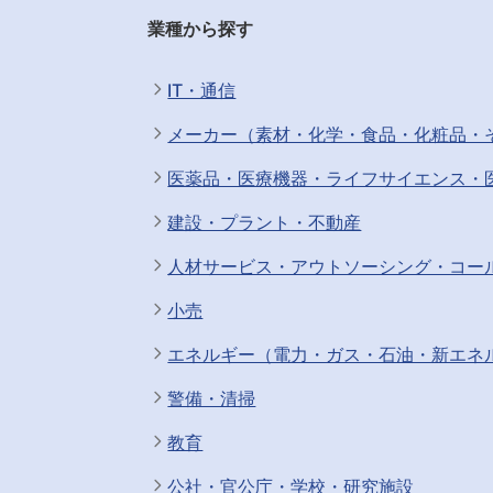
部品内部にあるスプリングに関しては、市場を当社
業種から探す
き方の魅力】 社員のほとんどは定時で
す。業務効率を常に改善するよう努め
IT・通信
度な案件を与えないという方針であり
す。 ・教育体制：入社後集合研修2日
メーカー（素材・化学・食品・化粧品・
にて適宜OJT研修を実施いたします。
用：某大手自動車企業や大手OA機器
医薬品・医療機器・ライフサイエンス・
用されております。自動車のドアロック
建設・プラント・不動産
アしないと導入されず、当社の製品はその基
会社の定める業務
人材サービス・アウトソーシング・コー
小売
エネルギー（電力・ガス・石油・新エネ
警備・清掃
教育
公社・官公庁・学校・研究施設