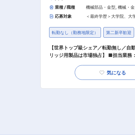
施いたします。 【企業の魅力】 ・某
業種 / 職種
機械部品・金型
,
機械・金
大手OA機器メーカーの部品に採用さ
応募対象
＜最終学歴＞大学院、大
車のドアロックに使われるスプリングは
転勤なし（勤務地限定）
第二新卒歓迎
【世界トップ級シェア／転勤無し／自動
リッジ用製品は市場独占】 ■担当業務： 国内外の自動車・OA機器・精密機器メーカー向けに対し
て、世界トップ級シェア製品である精
します。 ■業務詳細： 以下いずれかに配属予定 １．プレス製造 プレス機の操作 機械へ材料をセッ
気になる
トする。 機械の調整を行い、プレス品を製造。 製品を
機の操作 機械へ材料をセットする。 
３．組立製造 組立製造機の操作 機械
の工程へ回す。 ■当社製品： 【製品シェア：トナーカートリッジ用製品はほぼ100%、自動車ヘッ
ドライト用製品は40%と高い世界シェ
はないため、顧客の要望を反映させた
機器に当社製品は利用されており、自
内では当社含め、10社しかございませ