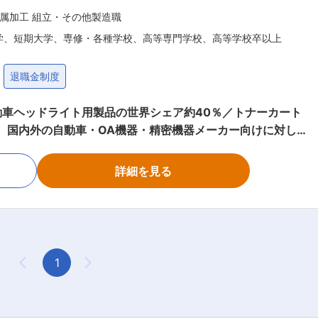
大手自動車メーカーなどの部品にも採用：某大手自動車企業や
属加工 組立・その他製造職
れているなど、世界中で当社製品は利用されております。自動
学、短期大学、専修・各種学校、高等専門学校、高等学校卒以上
、約7,000万回の開閉テストにクリアしないと導入されず、
当社の製品はその基準をクリアしている数少ない企業です。 変更の範囲：会社の定める業務
退職金制度
車ヘッドライト用製品の世界シェア約40％／トナーカート
密ばね・プレス部品を提供する当社にて、技能系担当をお任せ
詳細を見る
次の工程へ回す。 ２．線ばね製造 線ばね製造
機械の調整を行い、線ばねを製造。 製品を次の工程へ回す。
へ部品を設置する。 線作業（組立機械操作）をする。 製品を次
アとなっております】 当社が製造するばねは大量生産製品で
1
Previous Page
Next Page
オーダーメイドな製品を製造しております。主に自動車やOA
動車のドアロックに使われるスプリングを製造できる会社は国
ん。また、世界でのシェアは約10％を占めており、OA機器の