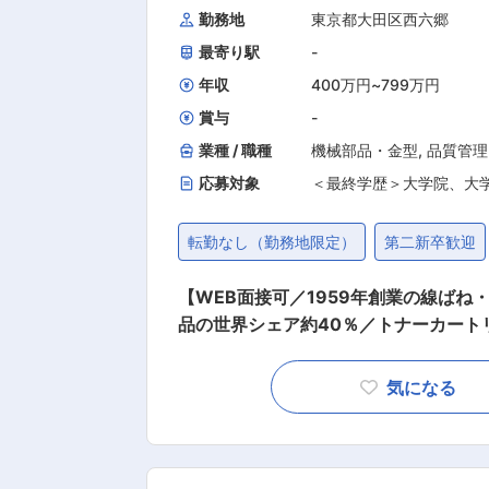
勤務地
東京都大田区西六郷
最寄り駅
-
年収
400万円
~
799万円
賞与
-
業種 / 職種
機械部品・金型
,
品質管理
応募対象
＜最終学歴＞大学院、大
転勤なし（勤務地限定）
第二新卒歓迎
【WEB面接可／1959年創業の線ば
品の世界シェア約40％／トナーカートリッジ用製品は市場独
管理業務に従事頂きます。 入社後は研
お任せする業務を増やしていく予定です
気になる
《具体的には》 ・金属ばね・プレス品
程、不具合等の分析 ・分析結果を踏ま
善の提案と実施 ■教育体制： 入社後集合研修2日間、会社概要、技術概要の研修を行います。 その
後は担当部署にて適宜OJT研修を実施いたします。 ■当社の製品について