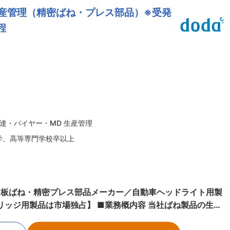
生産管理（精密ばね・プレス部品）※受発
望を反映させたオーダーメイドな製品を製造しております。主
されており、自動車のドアロックに使われるスプリングを製造
程
しかございません。また、自動車ヘッドライト用製品の世界
製品は市場独占をしており、高いシェアを誇っています。 ■
時間程度 L社員のほとんどは定時で退社しており、プライベー
務効率を常に改善するよう努めており、毎月業務フローの見直
件を与えないという方針であり、担当の業務量を鑑みた上で、
モート：可 Lテレワーク、サテライトワーク、在宅勤務等を実
など、老舗工場だからといってそういう働き方ができないと決
達・バイヤー・MD 生産管理
活用、コミュニケーションツールを積極的に導入していま
学、高等専門学校卒以上
り、入社後は様々な業務改善や提案をお任せいたします。 変更の範囲：会社の定める業務
ね・板ばね・精密プレス部品メーカー／自動車ヘッドライト用製
リッジ用製品は市場独占】 ■業務概内容 当社ばね製品の生産
修・OJTにて徐々に業務に慣れていっていただき、少しずつ