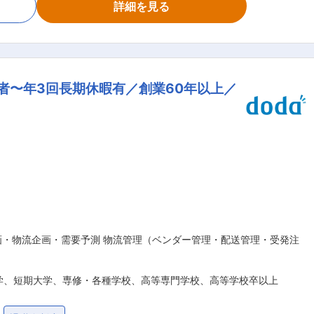
。 中途入社の方もおり馴染んでいただきやすい環境です。
詳細を見る
（自社工場又はサプライヤー）との価格、納期調整及び見
生産計画・在庫管理 ■組織構成： ・組織人数4
善、提案しやすい雰囲気であり、入社後は様々な業務改善や提
当者〜年3回長期休暇有／創業60年以上／
メイドな製品を製造しております。主に自動車やOA機器に当
アロックに使われるスプリングを製造できる会社は国内では当
、自動車ヘッドライト用製品の世界シェアは40％、トナーカ
を誇っています。 ■取引先企業 市光工業
ビジネスイノベーション（株）、三井金属アクト(株)、ミネベ
各業界を代表する大手企業で多く採用されています。 ■働き方
L社員のほとんどは定時で退社しており、プライベートとの両
常に改善するよう努めており、毎月業務フローの見直しを行っ
ないという方針であり、担当の業務量を鑑みた上で、担当業務
画・物流企画・需要予測 物流管理（ベンダー管理・配送管理・受発注
可 Lテレワーク、サテライトワーク、在宅勤務等を実現し、現
舗工場だからといってそういう働き方ができないと決めつけ
ミュニケーションツールを積極的に導入しています。 変更
学、短期大学、専修・各種学校、高等専門学校、高等学校卒以上