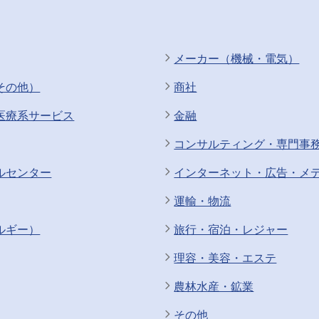
がほぼ独占しております。 ■当社の魅力： 【働
退社しており、プライベートとの両立を実現できる環境で
ており、毎月業務フローの見直しを行っております。担当に過
メーカー（機械・電気）
、担当の業務量を鑑みた上で、担当業務を割り振っておりま
間、会社概要、技術概要の研修を行います。 その後は担当部署
その他）
商社
 【企業の魅力】 ・某大手自動車メーカーなどの部品にも採
メーカーの部品に採用されているなど、世界中で当社製品は利
医療系サービス
金融
に使われるスプリングは、約7,000万回の開閉テストにクリ
コンサルティング・専門事
準をクリアしている数少ない企業です。 変更の範囲：
ルセンター
インターネット・広告・メ
運輸・物流
ルギー）
旅行・宿泊・レジャー
理容・美容・エステ
農林水産・鉱業
その他