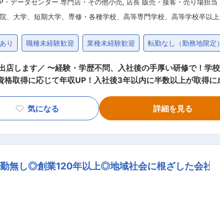
SP・データセンター 専門店・その他小売
,
店長 販売・接客・売り場担当
院、大学、短期大学、専修・各種学校、高等専門学校、高等学校卒以上
あり
職種未経験歓迎
業種未経験歓迎
転勤なし（勤務地限定
秋出店します／ 〜経験・学歴不問、入社後の手厚い研修で！学
資格取得に応じて年収UP！入社後3年以内に半数以上が取得に
気になる
詳細を見る
4回上司との面談の中で振り返りや軌道修正を行っています。
店＋2〜3店舗の管理を行い、課長は7〜10店舗の管理を行う ■研修制度 入
礎や商品知識からビジネスマナーまで丁寧に教えていきます。
務で分からないところを聞きやすい環境です。 同社の管理職は
勤無し◎創業120年以上◎地域社会に根ざした会社
レードを設け、グレードによって月2,500〜20,000円の
在しており、最大月80,000円の手当を付与しております。
利用して自身の生活に合わせた働き方を実現しています（弊社