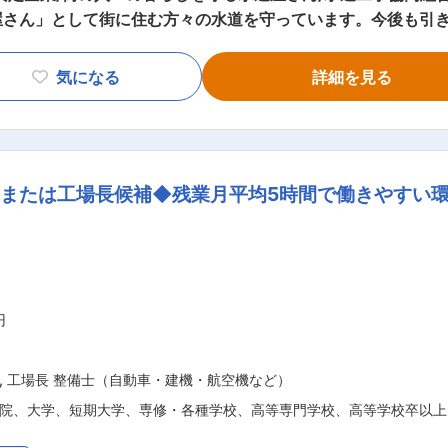
屋さん」として街に住む方々の水道を守っています。今後も引
気になる
詳細を見る
成 ・お客様との打ち合わせ ・官公庁関係の工事の入札に向け
道本管工事が主です。 ＜案件例＞ ・下水管老朽化の改修工事 
件によって工期は様々です。1日で終わるような工事から数週間、
ど小規模なものから工事の流れを覚えて頂きます。施工管理経験
または工場長候補◆残業月平均5時間で働きやすい環
寧にフォロー・サポートし。ひとつひとつ業務を覚えて頂きま
。30〜50代の男性が幅広く
います。 ■働き方について： ◇残業少なめ 残業は多くても月20〜30
タッフのほぼ全員が毎日18:30頃には帰宅しています。 遅
頂けます。 ◇休日 日曜・祝日は必ず休みです。会社カレンダ
見が良い社員が多く、温かい雰囲気の中仕事をしていま
円
す。ご入社後、困ったことがあれば、いつでも声をかけてくださいね！ 変更の範囲：本文参照
,
工場長 整備士（自動車・建機・航空機など）
院、大学、短期大学、専修・各種学校、高等専門学校、高等学校卒以上