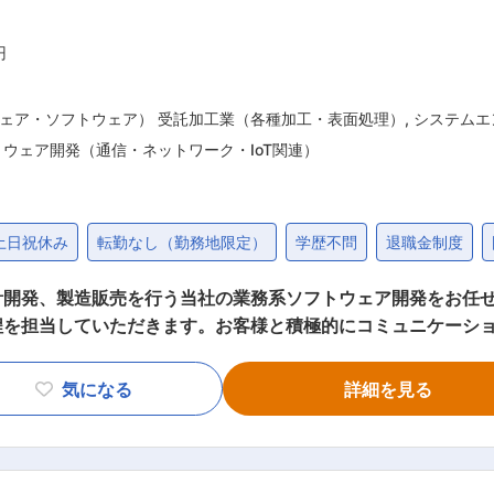
円
ェア・ソフトウェア） 受託加工業（各種加工・表面処理）
,
システムエ
トウェア開発（通信・ネットワーク・IoT関連）
土日祝休み
転勤なし（勤務地限定）
学歴不問
退職金制度
販売を行う当社の業務系ソフトウェア開発をお任せします。 ■業務内容： 開
程を担当していただきます。お客様と積極的にコミュニケーシ
での常駐業務はありません。 ※担当詳細は経験レベルに応じて決定いたし
メーカーの組込みシステム、アプリケーション開発 ・大手鉄道会
気になる
詳細を見る
PiやArd
味があり、実際に使用経験のある方 ■当社の特徴： 組込みシステムをメインとした
す。幅広い業界のお客様から信頼を受けており、エンドユーザー