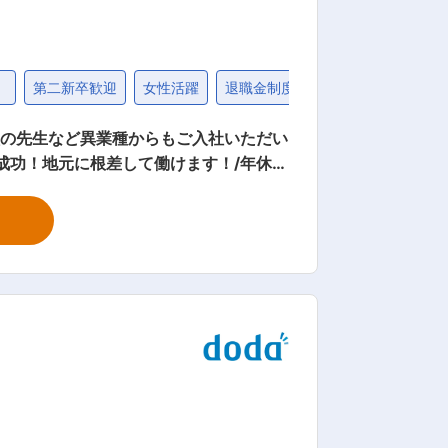
）
第二新卒歓迎
女性活躍
退職金制度
20代
校の先生など異業種からもご入社いただい
成功！地元に根差して働けます！/年休1
 『キャリアパス』…社員⇒副店長→店長
社後は教育担当
近隣市町村の店舗との連携も多く、年代
全て、ショップスタッフ等、実務経験の
手当を付与 また、販売員としてキャリア主
 こちらの試験取得に関しては、会社とし
での正社員履歴がある場合には、育休後