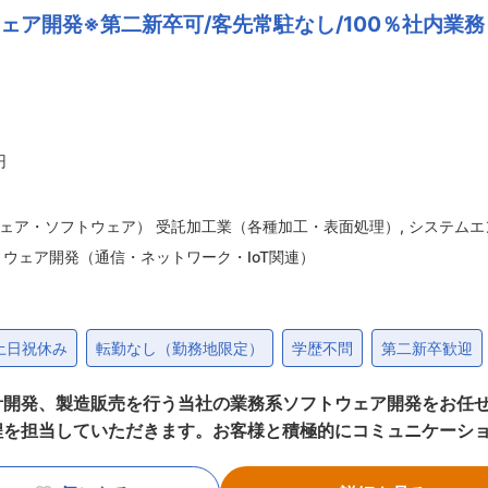
ェア開発※第二新卒可/客先常駐なし/100％社内業務
円
ェア・ソフトウェア） 受託加工業（各種加工・表面処理）
,
システムエ
トウェア開発（通信・ネットワーク・IoT関連）
土日祝休み
転勤なし（勤務地限定）
学歴不問
第二新卒歓迎
販売を行う当社の業務系ソフトウェア開発をお任せします。 ■業務内容： 開
程を担当していただきます。お客様と積極的にコミュニケーシ
での常駐業務はありません。 ※担当詳細は経験レベルに応じて決定いたし
メーカーの組込みシステム、アプリケーション開発 ・大手鉄道会