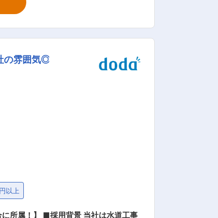
には上場企業や 国内大手企業もありま
す。直接の受注案件もあり、単純な「下請け」ではなく上流工程から設計開発に携わる事が可能です。 変更の範囲：会社の定める業務
社の雰囲気◎
万円以上
 当社は水道工事