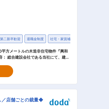
フスタイルに変化があっても働き続けるこ
第二新卒歓迎
退職金制度
社宅・家賃補助制度
固定給25万
00平方メートルの木造非住宅物件『興和
容： 総合建設会社である当社にて、建築
：1名）、技術や経験を基に役職も考慮し
社員を大切にする会社なので、居心地は抜
物の完成形が見えたときに、やりがいを
し／店舗ごとの裁量◆
宣言企業 ・職場いきいきアドバンスカン