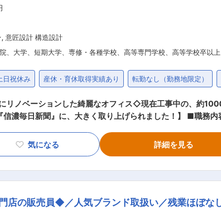
職した社員は子供が小学校4年生まで時短勤務OK！などライ
円
の範囲：会社の定める業務
ン
,
意匠設計 構造設計
院、大学、短期大学、専修・各種学校、高等専門学校、高等学校卒以上
土日祝休み
産休・育休取得実績あり
転勤なし（勤務地限定）
年にリノベーションした綺麗なオフィス◇現在工事中の、約10
『信濃毎日新聞』に、大きく取り上げられました！】 ■職務内
成： ・42名の会社で土木部と建築部に分かれており、平均年
気になる
詳細を見る
会社です。 ・現在、建築設計の専属者は2名（男性：1名・女性
部署の隔たりもなく、和気あいあいと仕事をしています。 ・
い職場環境づくりに力をいれています。 ・ゼロの状態から建築
専門店の販売員◆／人気ブランド取扱い／残業ほぼな
信州の老舗） ・長野県ＳＤＧｓ推進企業 ・社員の子育て応援
〉認証企業 ・健康経営優良法人認証企業