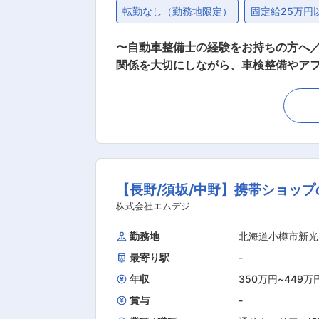
転勤なし（勤務地限定）
固定給25万円
〜自動車整備士の経験をお持ちの方へ／資格に応じて手当あり／転勤なし
関係を大切にしながら、車検整備やア
■業務内容： ・納車前点検：販売予定
車両の不具合対応 ・在庫の整備：中古
け：カーナビ、ETC、ドライブレコーダーなどのアクセサリー取付 ※営業への異
カーのあらゆる車種の整備が可能です。 ■組織構成： 7名在籍中（うちパート1名、女性1名） 平均年齢：45歳 ■当社の魅力： ＜働きや
抜群＞ 残業は月平均5時間程度で、ワ
り、昼食は会社が負担しますので、毎日
【長野/須坂/中野】携帯ショッ
ルをフルに活かして活躍できる職場です
士としての幅広い経験を積むことができ
株式会社エムデジ
勤務地
北海道小樽市新光
最寄り駅
-
年収
350万円
~
449万
賞与
-