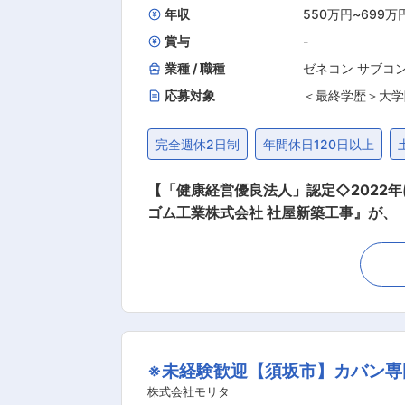
の時短勤務が可能） 産休、育休から復
年収
550万円
~
699万
とができる環境です。 変更
賞与
-
業種 / 職種
ゼネコン サブコ
応募対象
＜最終学歴＞大学
完全週休2日制
年間休日120日以上
【「健康経営優良法人」認定◇2022
ゴム工業株式会社 社屋新築工事』が、
設計をお任せいたします。 ■職務詳細： 以下のような設計業務 （ＪＷ−ＣＡＤ、アーキトレンドＺＥＲＯを使用します） ・建築工事：住宅、
商業施設、公共施設 ・リフォーム：既存建物の改修やリノベーション ■組織構
齢が38.04歳と若く、風通しの良い
ます。 ・フリーアドレスのオフィスで
群だと思います。 ■会社・求人の魅力： ・当社は「働く人こそが財産」と考えます。社員がゆとりを持ちつつ自分の持てる力を最大限発揮し
て仕事に取り組めるよう、風通しのよ
※未経験歓迎【須坂市】カバン
感じる仕事です。 ・長野県百年企業（
パニー 〈ワークライフバランスコース
株式会社モリタ