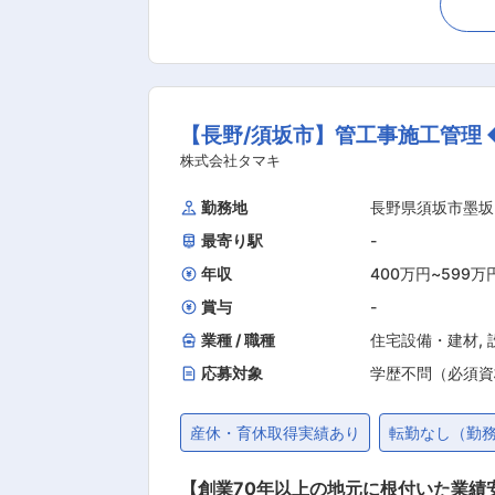
た自社製品開発プロジェクトの推進 など ■歓迎条件：「必要業務経験欄」に記載以外にも、以下の方を歓迎します。 ・Raspberry 
uino等シングルボードコンピュータやマイコンボードに興
受託設計開発、製造販売を行っていま
【長野/須坂市】管工事施工管理 
株式会社タマキ
勤務地
長野県須坂市墨坂
最寄り駅
-
年収
400万円
~
599万
賞与
-
業種 / 職種
住宅設備・建材
,
応募対象
学歴不問（必須資
産休・育休取得実績あり
転勤なし（勤
【創業70年以上の地元に根付いた業績安定企業/