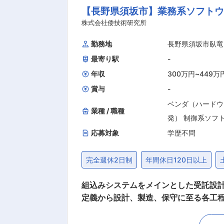
【長野県須坂市】業務系ソフトウ
株式会社倭技術研究所
勤務地
長野県須坂市臥竜
最寄り駅
-
年収
300万円
~
449万
賞与
-
ベンダ（ハードウ
業種 / 職種
発） 制御系ソフ
応募対象
学歴不問
完全週休2日制
年間休日120日以上
組込みシステムをメインとした受託設計開発、製造
定義から設計、製造、保守に至る各工
ください。 ※100％社内での業務で顧客先
件： ・長野県内の上場企業や国内大手