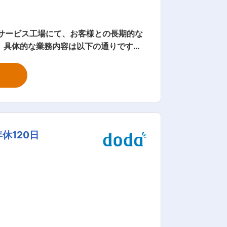
 具体的な業務内容は以下の通りです。
・在庫修理：お客様からの修理依頼や在庫
必要な整備の実施 ・各種用品の取り付
実した福利厚生＞ 昼食代の補助制度があ
鋭の組織であるため、今までの経験やスキ
休120日
種の整備に携わることができ、自動車整備
ー通勤が可能なため、地元で安定した働