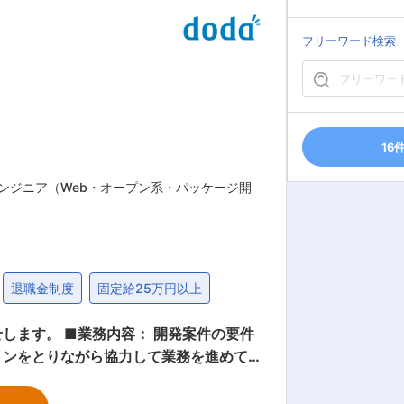
フリーワード検索
16
ンジニア（Web・オープン系・パッケージ開
退職金制度
固定給25万円以上
発案件の要件
ョンをとりながら協力して業務を進めて
ます。 ■具体的な開発案
社のシステム開発 ・IoT技術を使用し