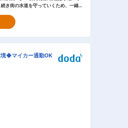
き続き街の水道を守っていくため、一緒
た見積や資料の作成 もしくは、建設会
・新築宅の水道管配管工事 ・トイレやお
3か月かかる工事まであります。 ■入
が豊富なスタッフがそろっているため、
境◆マイカー通勤OK
す。一人前になれば、ご本人の描きたい
くまで残業するという文化はないため、ワ
ーにより月１〜2回土曜日出社がありま