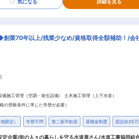
気になる
詳細を見る
PiやArd
味があり、実際に使用経験のある方 ■当社の特徴： 組込みシステムをメインとした
す。幅広い業界のお客様から信頼を受けており、エンドユーザー
◆創業70年以上/残業少なめ/資格取得全額補助！/会
円
設備施工管理（空調・衛生設備） 土木施工管理（上下水道）
格の受験条件に準じた学歴が必要）
務地限定）
学歴不問
第二新卒歓迎
退職金制度
固定給25
街の人々の暮らしを守る水道屋さん/水道工事協同組合に所属！】 ■採用背景