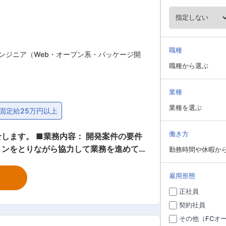
職種
ンジニア（Web・オープン系・パッケージ開
職種から選ぶ
業種
業種を選ぶ
固定給25万円以上
働き方
発案件の要件
ョンをとりながら協力して業務を進めて
勤務時間や休暇か
ます。 ■具体的な開発案
社のシステム開発 ・IoT技術を使用し
雇用形態
正社員
契約社員
には上場企業や 国内大手企業もありま
その他（FCオ
す。直接の受注案件もあり、単純な「下請け」ではなく上流工程から設計開発に携わる事が可能です。 変更の範囲：会社の定める業務