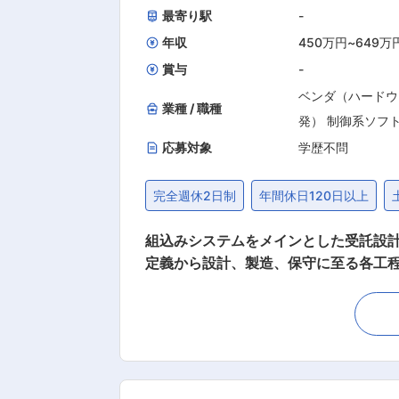
最寄り駅
-
年収
450万円
~
649万
賞与
-
ベンダ（ハードウ
業種 / 職種
発） 制御系ソフ
応募対象
学歴不問
完全週休2日制
年間休日120日以上
組込みシステムをメインとした受託設計開発、製造
定義から設計、製造、保守に至る各工
ください。 ※100％社内での業務で顧客先
件： ・長野県内の上場企業や国内大手
た自社製品開発プロジェクトの推進 など ■歓迎条件：「必要業務経験欄」に記載以外にも、以下の方を歓迎します。 ・Raspberry 
uino等シングルボードコンピュータやマイコンボードに興
受託設計開発、製造販売を行っていま