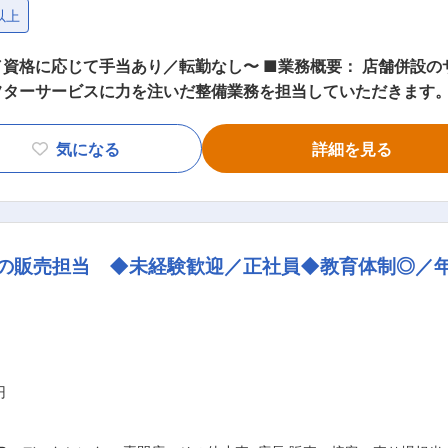
以上
〜 ■業務概要： 店舗併設のサービス工場にて、お客様との長期的な
フターサービスに力を注いだ整備業務を担当していただきます。
の車両の安全性と品質を確認するための点検作業 ・一般修理
車在庫の状態確認と必要な整備の実施 ・車検対応：法定点検と
気になる
詳細を見る
動はありません。整備業務に専念いただけます。 ※国内メー
すさ
ークライフバランスを大切にした環境を提供しています。 ＜充
のランチタイムも安心です。 ＜少数精鋭のチーム＞ 少数精
プの販売担当 ◆未経験歓迎／正社員◆教育体制◎／年
。 ＜多様な車種の整備が可能＞ 国内メーカーのあらゆる車
ます。 ＜転勤なし＆マイカー通勤OK＞ 転勤がなく、マイカ
き方ができます。無料駐車場も完備しています。 変更の範囲：無
円