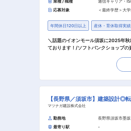
業種 / 職種
通信キャリア・I
応募対象
＜最終学歴＞大学
年間休日120日以上
産休・育休取得実績
＼話題のイオンモール須坂に2025年
ております！/ソフトバンクショップの
20日、残業月20h以内〜 ■業務内容 ・ソフトバンクショップ内で携帯電話の契約、受付業務 ・出張商品案内 ・事務作業 ・店舗清掃 ・問い合
わせ対応 等 ■キャリアステップ 大きく分けると、店舗責任者等を目指す道と接客販売のプロ（シニアスタッフ）になる道があります。全社
員が半年ごとの目標を自身で設定し、年
→課長代理⇒課長⇒部長 ※目安として課長代理は自
の先輩社員がマンツーマンで接客の基
の近い社員との交流も活発なため、業
【長野県／須坂市】建築設計◎転
ある現場社員で構成されています。 ■評価制度や昇給： 同社は役職付きではなくても、シニアスタッフ制度を採用しております。 お客様満足
度や販売スキルなどを加味した8段階のグ
マツナガ建設株式会社
催の資格認定試験（初級〜最上級）も存
勤務地
長野県須坂市墨坂
てのバックアップ体制を完備 ■就業環境： 全国の各店舗で20代〜30代のスタッフが多数活躍しています。女性の責任者も多く、子育て中の
最寄り駅
-
方もプライベートを両立できる制度を