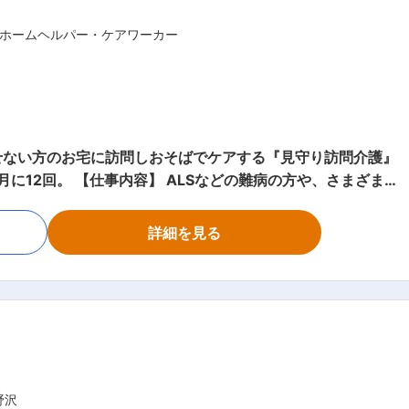
ホームヘルパー・ケアワーカー
様就寝 ・定時の体位交換
て時間・サービスは異なります。 ＊＊ ここがオススメ！！
せない方のお宅に訪問しおそばでケアする『見守り訪問介護』
の難病の方や、さまざまな
指しやすい会社です♪ 【POINT2：続けやすい
い方のご自宅へ伺い、生命と生活を支える、障害福祉をメイン
詳細を見る
職です。 研修を通して、需要が非常に高い「医療的ケア」
さんがメインなので人間関係で悩むこともありません。 給
しても成長できます。 人の役に立つ仕事をしていきたい
の給与だと難しいよな～」なんて思っていませんか？資格の取
半年で給与UPした方もいます。
の同行支援 ・医療的ケア： たんの吸引、経管栄養（胃ろう・
えるお仕事を主にお願いします。 質問や相談などを気軽に
ッフのフォロー・指導・育成・
野沢
席 など ※詳細は面談時にお伝えします ◎働いている