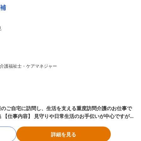
候補
開始 ・就寝前後
、痰吸引など ◇23:00～／ご利用者様就寝
見
録、終
たくさんの人を一度にケアする
たりとしたオシゴト。また、関わるのはご利用者さんがメイン
介護福祉士・ケアマネジャー
だと難し
格の取得などで給与UPのチャンス多数。最短半年で給与UP
で「介護職員実務者研修」の
て給与もUP。
様のご自宅に訪問し、生活を支える重度訪問介護のお仕事で
が、
月12回程度 ◎サービス提供責任者業務 一
ト管理や教育など働きやすい環境を整えるお仕事を主にお願い
詳細を見る
る頼られる社員さんとして活躍してください！ ■介護ス