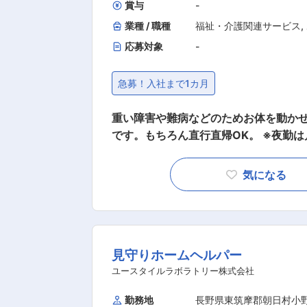
賞与
-
終了 ＜休憩・次の利用者宅へ移動＞ ◇14:00～／利用者宅到着・サービス開始 ◇18:00～／サービ
業種 / 職種
福祉・介護関連サービス
,
ス記録、終了 ・直行直帰OK 【夜勤】 ◇22:00～／サービス開始 ・就寝前後の身支度ケア(歯磨
応募対象
-
き、お着換え 等) ・就寝中の体位交換、痰吸引など ◇23:00～／ご利用者
・見守り ・痰吸引など ◇7:00～／ご利用者様起床 ◇8:00～／サービス記録、終了 ・直行直帰OK
※担当する件数や、ご利用者様によっ
急募！入社まで1カ月
＊＊ 【POINT1：資格無料取得とキャリアパス】 無料で「重度訪問介護従業者養成研修統合課程」や
「実務者研修」の取得が可能です。 資格取得で医療的ケアができるワンランク上の介護士さん
重い障害や難病などのためお体を動か
に！！ あなたの能力とやる気次第で スタッフ → サービスリーダー → サービス提供責任者 → コーデ
です。もちろん直行直帰OK。 ※夜勤は月に12回。 【仕事内容】 ALSなど
ィネーター → マネージャーになることも可能、上を目
障がいによりおひとりでは生活できな
職場3種の神器】 厚待遇：賞与年2回はもちろん有給休暇や完全週休二日制といった待遇も充実して
とした訪問介護ケアのお仕事です。 ◎ケアスタッフ業務 障がい者の方、高齢者の方、一人ひとりに
気になる
います！ 職場環境：たくさんの人を一度にケアする施設とは違い、お一人に寄り添いゆったりとし
必要なケアを行っていく、専門的な介護
たオシゴト。また、関わるのはご利用者
ができるプロフェッショナルな介護士と
与：「今は良いけど将来を考えたら今
方、お待ちしております！ ・見守り ・生活介助： 家事援助（洗濯、掃除、料理） ・身体介護： 起
得などで給与UPのチャンス多数。最短
床・就寝・入浴・食事の介助 ・外出時
見守りホームヘルパー
腸ろう） ・介護記録の記入 など ◎サービス提供責任者業務 一緒にお仕事をするスタッフさんのシ
フト管理や教育など働きやすい環境を整
ユースタイルラボラトリー株式会社
受けられる頼られる社員さんとして活躍してください！ ・介護スタ
勤務地
長野県東筑摩郡朝日村小
ケア ・ご家族との連絡 ・担当者会議への出