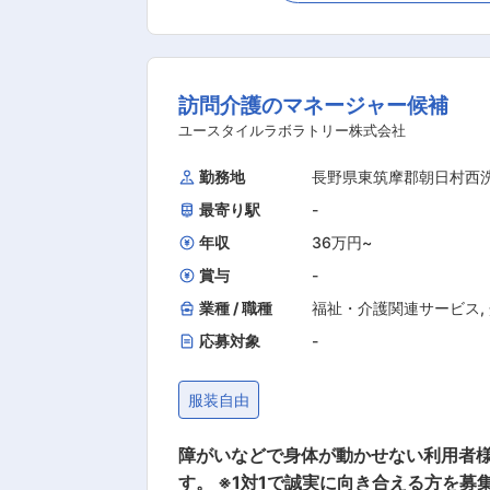
タッフのフォロー・指導・育成・ケア ■ご家族と
守り・対話：状態の変化に気を配りなが
ど） ■身体介護： 起床・就寝・入浴・
訪問介護のマネージャー候補
う・腸ろう） など ※詳細は面談時にお伝えします ◎最初は先輩ス
流れや注意点を徹底的に指導します。
ユースタイルラボラトリー株式会社
勤務地
長野県東筑摩郡朝日村西
最寄り駅
-
年収
36万円
~
賞与
-
業種 / 職種
福祉・介護関連サービス
,
応募対象
-
服装自由
障がいなどで身体が動かせない利用者
す。 ※1対1で誠実に向き合える方を募集 【仕事内容】 ※日勤と夜勤月12回程度 ◎マネージャー