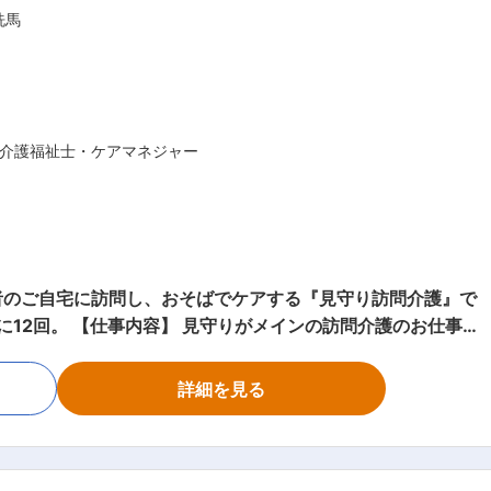
洗馬
介護福祉士・ケアマネジャー
者のご自宅に訪問し、おそばでケアする『見守り訪問介護』で
ンの訪問介護のお仕事
伝いなどもございます。 ・生活介助： 家事援助
起床・就寝・入浴・食事の介助 ・外出時の同行支援 ・介護記録
詳細を見る
ビス提供責任者と
ル例 ━━━□ 【日勤】
すへの移乗 ・お食事介助 ・外出援助など ◇13:00～