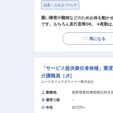
急募！入社まで1カ月
重い障害や難病などのためお体を動か
です。もちろん直行直帰OK。 ※夜勤は月に12回。 【仕事内容】 ALSなど
障がいによりおひとりでは生活できな
とした訪問介護ケアのお仕事です。 ◎ケアスタッフ業務 障がい者の方、高齢者の方、一人ひとりに
気になる
必要なケアを行っていく、専門的な介護
ができるプロフェッショナルな介護士と
方、お待ちしております！ ・見守り ・生活介助： 家事援助（洗濯、掃除、料理） ・身体介護： 起
床・就寝・入浴・食事の介助 ・外出時
「サービス提供責任者候補」重
腸ろう） ・介護記録の記入 など ◎サービス提供責任者・コーディネーター業務 一緒にお仕事をす
るスタッフさんのシフト管理や教育など
介護職員［Jf］
や相談などを気軽に受けられる頼られる社員さんと
ユースタイルラボラトリー株式会社
ロー・指導・育成・ケア ・ご家族との
勤務地
長野県東筑摩郡朝日村古
シフト作成 ・ご利用者様ごとのチーム
えします ◎働いている人のほとんどが無資格・未経験からスタート！！研修や仕事を覚えるまでは先
最寄り駅
-
輩スタッフが同行するので安心！ ■━━━ 1日のスケジュール例 ━━━□ 【日勤】 ◇9:00～／サー
年収
31万円
~
ビス開始 ・ベットから車いすへの移乗 ・お食事介助 ・