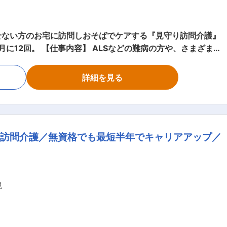
せない方のお宅に訪問しおそばでケアする『見守り訪問介護』
の難病の方や、さまざまな
い方のご自宅へ伺い、生命と生活を支える、障害福祉をメイン
詳細を見る
職です。 研修を通して、需要が非常に高い「医療的ケア」
しても成長できます。 人の役に立つ仕事をしていきたい
の同行支援 ・医療的ケア： たんの吸引、経管栄養（胃ろう・
度訪問介護／無資格でも最短半年でキャリアアップ／
働きやすい環境を整えるお仕事を主にお願いします。 質問
して活躍してください！ ・介護スタッフのフォ
連絡 ・担当者会議への出席 ・サービス提供管理 ・スタッフの
見
管理 ・非常勤スタッフの採用 など ※詳細は面談時にお伝
外出援助など ◇13:00～／サービス記録、