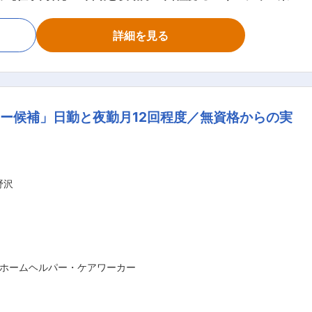
フト管理や教育など働きやすい環境を整えるお仕事を主にお願
られる頼られる社員さんとして活躍してください！ ■サー
詳細を見る
ー・指導・育成・ケア ■ご家族との連絡 ■担当者会議への出
様ごとのチーム管理 ■他事業所・行政相手の打合せ ■事業部
ッフの採用 ◎ケアスタッフ業務 障がい者の
アを行っていく、専門的な介護職です。 研修を通して、需
ー候補」日勤と夜勤月12回程度／無資格からの実
プロフェッショナルな介護士としても成長できます。 人の
対話：状態の変化に気を配りな
（洗濯、掃除、料理など） ■身体介護： 起床・就寝・入浴・
の吸引、経管栄養（胃ろう・腸ろう） など ※詳細は面談時
野沢
ホームヘルパー・ケアワーカー