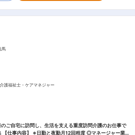
の連絡 ■担当者会議への出席 など ◎ケア業務 ■見
らの安全管理 ■生活介助： 家事援助（洗濯、掃除、料理な
食事の介助など ■医療的ケア： たんの吸引、経管栄養（胃ろ
タッフが必ず同行し、業務の
未経験の方もプロとして成長できます。
洗馬
介護福祉士・ケアマネジャー
様のご自宅に訪問し、生活を支える重度訪問介護のお仕事で
業務