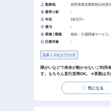
勤務地
長野県東筑摩郡朝日村西
最寄り駅
-
年収
28万円
~
賞与
-
業種 / 職種
福祉・介護関連サービス
,
応募対象
-
急募！入社まで1カ月
障がいなどで身体が動かせないご利用
す。もちろん直行直帰OK。 ※夜勤は月に12回。 【仕事内容】 見守りがメイ
です。寝返りをうたせて上げたり、日常生活のお手
（洗濯、掃除、料理） ・身体介護： 
気になる
の記入 など ※詳細は面談時にお伝えします 介護スタッフのフォローなどサー
しての業務もございます。 ◎働いている人のほとんどが無資格・未経験からスタート！！研修や仕事
を覚えるまでは先輩スタッフが同行するので安心！ ■━━━ 1日のスケジュー
◇9:00～／サービス開始 ・ベットから車い