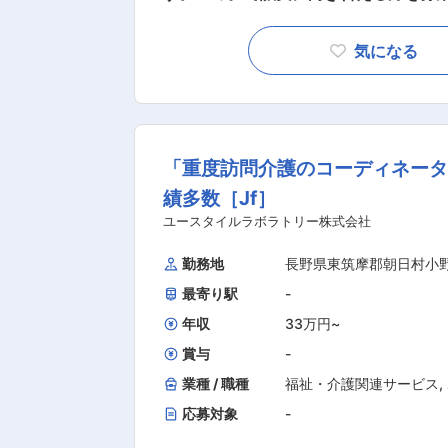
一緒にお仕事をするスタッフさんのシ
いします。 質問や相談などを気軽に受け
気になる
ビス提供管理 ■介護スタッフのフォロ
席 ■スタッフのシフト作成 ■ご利用者
の運営、売上管理 ■営業戦略の企画と実行 ■非常勤スタ
方、高齢者の方、一人ひとりに必要なケ
「重度訪問介護のコーディネータ
要が非常に高い「医療的ケア」ができる
役に立つ仕事をしていきたい方、お待ちしております！ ■見守り・
績多数［Jf］
がらの安全管理 ■生活介助： 家事援助
ユースタイルラボラトリー株式会社
食事の介助など ■医療的ケア： たん
勤務地
長野県東筑摩郡朝日村小
にお伝えします ◎最初は先輩スタッフが必ず同行し、業務の流れや注意点を徹底的に指導します。未
経験の方もプロとして成長できます。
最寄り駅
-
年収
33万円
~
賞与
-
業種 / 職種
福祉・介護関連サービス
,
応募対象
-