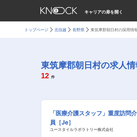
キャリアの扉を開く
トップページ
北信越
長野県
東筑摩郡朝日村の採用情
東筑摩郡朝日村の求人情
12
件
「医療介護スタッフ」重度訪問
員［Je］
ユースタイルラボラトリー株式会社