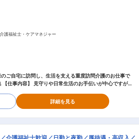
タート！！研修や仕事を覚えるまでは先輩スタッフが同行する
 ＜休憩・次の利用
介護福祉士・ケアマネジャー
記録、終了 ・直行直帰OK ※担当する件数や、ご利
＊ ここがオススメ！！ ＊＊ 【POINT1：続けや
様のご自宅に訪問し、生活を支える重度訪問介護のお仕事で
が、
利用者さんがメインなので人間関係で悩むこともありません。
勤と夜勤月12回程度 ■見守り・対話：状態の
今の給与だと難しいよな～」なんて思っていませんか？資格の
介助： 家事援助（洗濯、掃除、料理など） ■身体介護： 起
した方もいます。 【POINT2：資格無料取得
詳細を見る
療的ケア： たんの吸引、経管栄養（胃ろう・腸ろう） など
て成長できます。
を目指しやすい会社です♪
護／介護福祉士歓迎／日勤と夜勤／厚待遇・高収入／