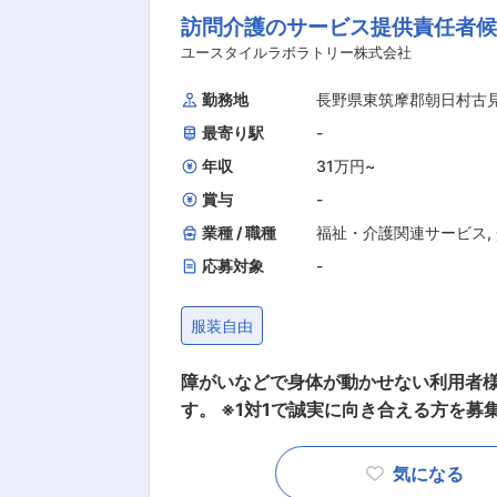
訪問介護のサービス提供責任者
／サービス記録、終了 ＜休憩・次の利用者宅へ移動＞ ◇14:00～／利用者宅到着・サービス開始 ◇
18:00～／サービス記録、終了 ・直行直帰OK 【夜勤】 ◇22:00～／サービス
ユースタイルラボラトリー株式会社
の身支度ケア(歯磨き、お着換え 等) ・就寝中の体位交換
勤務地
長野県東筑摩郡朝日村古
・定時の体位交換 ・見守り ・痰吸引など ◇7:00～／ご利用者様起床 ◇8:00～／サービス記
最寄り駅
-
了 ・直行直帰OK ※担当する件数や、ご利用者様によって時間・サービスは異なります。 ＊＊ ここ
がオススメ！！ ＊＊ 【POINT1：続けやすい職場3種の神器】 厚待遇：賞与年2回はもちろん有給
年収
31万円
~
休暇や完全週休二日制といった待遇も充実しています！ 職場環境：
賞与
-
施設とは違い、お一人に寄り添いゆっ
業種 / 職種
福祉・介護関連サービス
,
なので人間関係で悩むこともありません。 給与：「今は良いけど将来を考えたら今の給与
応募対象
-
いよな～」なんて思っていませんか？資
した方もいます。 【POINT2：無料で取れる公的資格】 無料で「重度訪問介護従業者養成研修統合
服装自由
課程」を取得できるから、無資格、未経験の方でもOK また、当社研修
取得も可能！持っていない資格を取得し
障がいなどで身体が動かせない利用者
す。 ※1対1で誠実に向き合える方を募集 【仕事内容】 見守りや日常生活のお手伝いが中心です
利用者様の生活を支える大切なお仕事です。 ※日勤と夜勤
緒にお仕事をするスタッフさんのシフ
気になる
します。 質問や相談などを気軽に受けられ