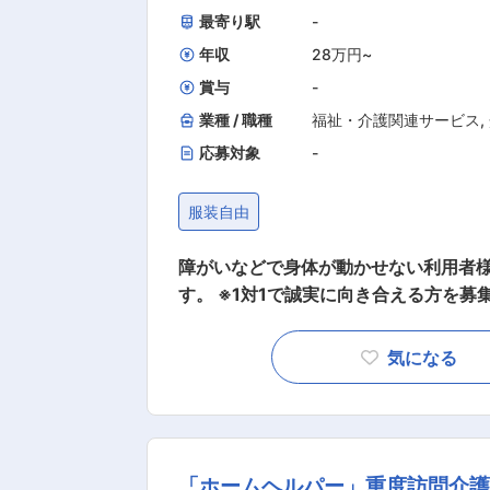
最寄り駅
-
人のほとんどが無資格・未経験からス
ので安心！ ■━━━ 1日のスケジュール例 ━━━□ 【日勤】 ◇9:00～／サービス開始 ・ベットから
年収
28万円
~
車いすへの移乗 ・お食事介助 ・外出援助など ◇13:00～／サービス記録、終了
賞与
-
者宅へ移動＞ ◇14:00～／利用者宅到着・サービス開始 ◇18:00～／サービス記録、終了 ・直行直
業種 / 職種
福祉・介護関連サービス
,
帰OK 【夜勤】 ◇22:00～／サービス開始 ・就寝前後の身支度ケア(歯磨き、お着換え 等) ・就
応募対象
-
寝中の体位交換、痰吸引など ◇23:00～／ご利用者様就寝 ・定時の体位交換 ・見守り ・痰吸引など
◇7:00～／ご利用者様起床 ◇8:00～／サービス
服装自由
用者様によって時間・サービスは異なります。 ＊
すい職場3種の神器】 厚待遇：賞与年2回はもちろん有給休暇や完全週休二日制といった待遇も充実
障がいなどで身体が動かせない利用者
しています！ 職場環境：たくさんの人を一度にケアする施設とは違い、お一人に寄り添いゆったり
す。 ※1対1で誠実に向き合える方を募集 【仕事内容】 見守りや日常生活のお手伝いが中心です
としたオシゴト。また、関わるのはご
利用者様の生活を支える大切なポジションです。 ※日
給与：「今は良いけど将来を考えたら
変化に気を配りながらの安全管理 ■生活
取得などで給与UPのチャンス多数。最短半年で給与UP
気になる
床・就寝・入浴・食事の介助など ■医
とキャリアパス】 無料で「重度訪問介護従業者養成研修統合課程」や「実務者研修」の取得が可能
※詳細は面談時にお伝えします ◎最初は先輩スタッフが必ず同行し、業務の流れや注意点を徹底的
です。 資格を取得すれば スタッフ → サービスリーダー → サービス提供責任者 → コーディネーター
に指導します。未経験の方もプロとし
→ マネージャーになることも可能、上
「ホームヘルパー」重度訪問介