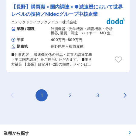
載の住宅）に強みを持っています。日中は発電し
shimpo/product/search/category/B108/M102/
・工場内での化粧品バルク(中身)の製造 →作業指
た電力を中心に生活し、余った電力は蓄電池へ充
【長野】購買職＜国内調達＞●減速機において世界
変更の範囲：会社の定める業務
示書に従い、規定量通りの原料を計量、計量され
電。夜や万が一の災害時は貯めた電力を活用す
た原料を製造装置(釜)へ投入し混合(加熱⇒溶解⇒
レベルの技術／Nidecグループ中核企業
る、環境にもお財布にもやさしい暮らしを実現し
冷却)、使用後の製造装置及び器具の洗浄、製造指
ています。 (2)全国8か所の工場で生産を行ってい
ニデックドライブテクノロジー株式会社
示書などの簡単なデータ入力等 ・工場内での化粧
ます。全88種のバリュエーションをもつ鉄骨ユニ
品の生産 →出来上がった化粧品のバルク（中身）
業種 / 職種
計測機器・光学機器・精密機器・分析
ットを組み合わせて“枠”を作り、空間を自由に仕
を容器に充填・箱詰め・ロット打ちを行います ・
機器
,
購買・調達・バイヤー・MD 生産
切りながらも、それに左右されない強靭な住宅を
適正に合わせて、製造生産いずれかの業務をお願
管理
作っています。また、60年に及ぶ長期サポートシ
年収
400万円
~
899万円
いします ■働く環境 ・スタッフの勤務年数も長
ステムが付いているため、長い間に渡りオーナー
勤務地
長野県駒ヶ根市赤穂
く、長期的に働けます。 ・冷暖房完備の清潔な工
様との関係性を築けています。 (3)住まいの健康
場で、快適に作業できます。 ・20〜50代のスタ
状態を60年間にわたり無償で診断し、メンテナン
■仕事内容： 減速機関係の部品・装置の調達業務
ッフが多数活躍中。 ・未経験スタートの方も多
スのプロが必要な修繕・メンテナンスを的確に実
（主に国内調達）をご担当いただきます。 ■働き
く、サポート体制が整っています。 ■働き方 ・
施します。ご家族のライフステージや最新設備な
方補足 【出張】目安月1~2回の頻度。メインは国
残業は少なめでプライベートも充実 ・年間休日
どの進化・変化に合わせた、より安心で快適に暮
内ですが、稀に中国・アメリカを中心として海外
119日でオンオフのメリハリ ・安定した受注で長
らすためのリフォームもご提案しています。 変更
出張も可能性がございます。 【フレックス・在宅
期勤務が可能 ■キャリアパス ・製造業務から生
の範囲：会社の定める業務
勤務】原則なし 【有休補足】1時間単位から取得
産管理、さらに管理者候補へと段階的に成長でき
可能です。 ■採用時の役職 一般社員〜チーム長
ます。 ・改善活動や品質管理に関わることで、工
での採用を検討しております。 ■ニデックドライ
場運営のスキルを磨けます。 ■企業概要 日本ビ
ブテクノロジー株式会社について： 同社は1952
1
2
3
ューテック株式会社は、創業以来「石けん製造の
Previous Page
Next
年、国内初めての「無断変速機」メーカーとして
プロ」として業界で確固たる信頼を築いてきまし
設立されて以来、減速機およびプレス機器におい
た。現在はスキンケア化粧品や医薬部外品のOEM
て世界トップレベルの技術を確立しています。小
製造を中心に、大手化粧品メーカーから新興ブラ
型サーボモータ用減速機では国内シェアNo.1を誇
ンドまで幅広い顧客に対応。企画から製造、品質
ります。 2019年からカンパニー制度を導入。 〇
管理まで一貫した体制を整え、確かな技術力と柔
プレス事業：M&Aも積極的に行い、サーボプレス
軟な対応力で信頼を獲得しています。近年は需要
事業の開始など今後も拡大予定。 〇減速機事業：
拡大に伴い工場を増設し、最新設備を導入。安定
ロボットに使われる減速機の量産体制を強化して
業種から探す
した事業基盤と成長性を兼ね備えた企業です。 変