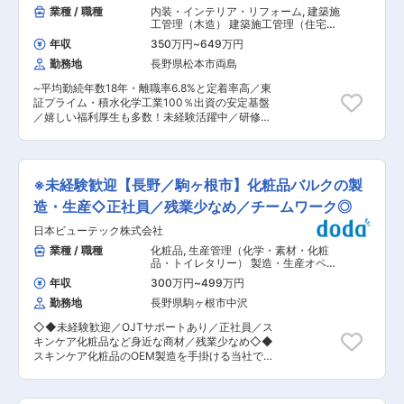
歩留まり向上: 不良品が発生する原因を特定し、
業種 / 職種
内装・インテリア・リフォーム
,
建築施
フバランスのとれた環境です。 ■当社について：
加工条件の見直しや設備の調整を行うことで、不
工管理（木造） 建築施工管理（住宅内
◎当社は「おやつ＆スイーツ」のソリューション
良率低減を目指す。 ・生産性向上: サイクルタイ
装・リフォーム・インテリア）
企業として、オリジナルブランド＆OEM＆PBで
年収
350万円
~
649万円
ム（一つの製品を作るのにかかる時間）を短縮す
ドーナツや半生菓子中心に幅広い商品展開してい
勤務地
長野県松本市両島
るため、作業のムダをなくしたり、ロボットや自
ます。 ◎高品質な素材を用いたおいしく安全な製
動化設備を導入検討。 ・コスト削減: 材料や工具
品を提供する事で、現在では全国の大手スーパー
~平均勤続年数18年・離職率6.8%と定着率高／東
の消費量を見直したり、エネルギー効率の高い設
やコンビニチェーンの店頭に商品が並んでいま
証プライム・積水化学工業100％出資の安定基盤
備を導入したりして、生産コスト削減を目指す。
す。 ◎代表的な商品としては、”牧場のシリー
／嬉しい福利厚生も多数！未経験活躍中／研修・
3. 品質の安定化とトラブル対応 ・品質問題の分
ズ”牧場のドーナツ、牧場のあんドーナツ等があ
サポート体制充実~ ■業務内容： グループ会社の
析と対策: 完成品や中間工程で品質不良が見つか
り、アイスドーナツやゼッポリーネなどの新商品
セキスイハイム信越にて住宅を建てられたお客様
った場合、その原因を究明し、再発防止策を講じ
の投入による新規マーケットの開拓にも取り組ん
向けにリフォームやメンテナンスを提供する同社
る。 4. 戦略立案と予算管理 ・会社の中長期的な
でおります。 ◎また長野県産の牛乳と良質な素材
にて、施工管理を担当いただきます。細かな工事
事業計画に基づき、「今後どのような生産技術が
※未経験歓迎【長野／駒ヶ根市】化粧品バルクの製
を使った、栄養価の高い安全な菓子をコンセプト
は営業が担当し、中程度以上の工事で主に工程管
必要か」「どんな設備に投資すべきか」といった
に開発した信州牧場のドーナツは、全国菓子大博
理／安全管理／品質管理／原価管理に携わりま
造・生産◇正社員／残業少なめ／チームワーク◎
技術戦略の策定。 ・投資計画の策定と実行: 新規
覧会で名誉総裁賞技術賞を受賞しています。 変更
す。 ■業務詳細： ・お客様と最終図面の確認 ・
の生産ライン導入や大規模な設備更新など、多額
の範囲：会社の定める業務
日本ビューテック株式会社
予算、工事計画の策定・管理／協力業者の手配 ・
の投資を伴うプロジェクトの計画を立て、予算を
工事現場での管理（安全・品質・納期含む） ・現
業種 / 職種
化粧品
,
生産管理（化学・素材・化粧
確保し、実行を管理。 ・部門の予算管理: 部門全
場でのお客様へのご説明、お引渡し ■業務の魅
品・トイレタリー） 製造・生産オペレ
体の経費（人件費、設備費、研究開発費など）の
力： ・20時にはPCがシャットダウンする仕組み
ーター
予算を管理し、費用対効果の最大化を目指す。 5.
年収
300万円
~
499万円
で過度な残業を抑制しています。協力会社の方は
人材育成と組織マネジメント ・部下個々のキャリ
勤務地
長野県駒ヶ根市中沢
長年やり取りをしており、スムーズなやり取りが
アプランを考慮し、必要なスキルや知識を習得す
可能です。 ・請け負った工事の金額に対して給与
るための教育計画を立てる。 ・部下の業務遂行能
◇◆未経験歓迎／OJTサポートあり／正社員／ス
が上乗せされていく給与体系です。現場での経験
力や成果を評価し、個人の成長とモチベーション
キンケア化粧品など身近な商材／残業少なめ◇◆
を通して、徐々に給与を上げていくことができま
向上をサポート（配下は長野の駒ケ根工場・上田
スキンケア化粧品のOEM製造を手掛ける当社で、
す。 ■鉄骨戸建住宅販売棟数No.1・長野県内住宅
工場の他、滋賀栗東工場。加えて、海外のフィリ
製造から生産管理まで幅広く携わる仲間を募集し
着工棟数No.1 セキスイハイムブランドの特徴：
ピン・中国工場のサポートも管轄）。 ■担当商材
ます。 資格や経験は不要でものづくりに興味があ
(1)セキスイハイムはソーラー住宅（太陽光発電搭
について https://www.nidec.com/jp/nidec-
る方なら、ゼロから挑戦できます。 ■業務内容