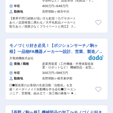
学原料など） 品質管理（化粧品・トイ
養い、品性を高め、人間力を高めるとの考えの
識を競う営業ではありません。 ■入社後の教育体
レタリー）
下、同社では整理整頓を徹底しています。本社ロ
年収
400万円
~
649万円
制 新人スタッフにはフレッシュマンコーチ
ビーや事務所、サニタリーはもちろん、生活の場
勤務地
長野県駒ヶ根市中沢
（FC）がつき、業務知識や営業の進め方を一つず
である独身寮まで見事に整備され、訪問者からは
つサポートします。自動車業界の経験がない方で
「オフィスがきれい」との評価をいただき、独身
【業界不問◎経験が浅い方も歓迎！OJTサポート
も、先輩社員のフォローを受けながら少しずつ成
寮はホテル並みと称されるほどです。 ・本社の食
あり／品質検査に携わる／大手化粧品メーカーと
長できる環境です。 ■この仕事の魅力 ◎人で選ば
堂は早朝から開放し、始業前にくつろぎとコミュ
取引あり／残業少なくプライベートと両立】 スキ
れる営業 当社の営業は、ただ車を販売する仕事で
ニケーションの場を提供しています。 ・本社と各
ンケア化粧品のOEM製造を手掛ける当社で、品質
はありません。 実際に活躍している社員も、「車
支社を結ぶテレビ会議など様々なITシステムも導
管理メンバーの仲間を募集します。 ■業務内容 ■
が好きだから」という理由だけではなく、「人と
入し、職場環境を整えることで社員のやる気に応
検査：バルク・製品の品質検査（物性・官能・微
関わることが好き」「お客様に喜んでいただくこ
えています。 変更の範囲：会社の定める業務
生物等）、原料・資材の受入検査 ■衛生管理：環
とが好き」という想いを持った方が多く活躍して
モノづくり好き必見！【ポジションサーチ／駒ヶ
境測定（清浄度・落下菌等）、現場菌モニタリン
います。 ◎働きやすさ ・年間休日117日(別途指定
グ、防虫管理 ■品質管理：協力工場査察、クレー
根】一品物FA機器メーカー〜設計、営業、製造／工
有給5日あり） ・月曜定休＋希望休取得可能（月
ム・トラブル対応、原因調査・対策確認 ■働く環
2〜4日程度） ・GW、お盆、年末年始の長期休暇
場見学可
天竜精機株式会社
境 ・スタッフの勤務年数も長く、長期的に働けま
あり ・月平均残業15時間程度 希望休も取得しや
す。 ・幅広い年代のスタッフが多数活躍中。 ・
業種 / 職種
産業用装置（工作機械・半導体製造装
すく、土・日曜日に休暇を取得している社員もい
業界未経験スタートの方も多く、サポート体制が
置・ロボットなど） 機械部品・金型
,
ます。 --------------中途入社された方の年収一
整っています。 ■働き方 ・残業は少なめでプラ
工作機械・産業機械・ロボット 機械・
例---------------- ※入社１年目は賞与が満額支
年収
300万円
~
599万円
金属加工
イベートも充実 ・年間休日119日でオンオフのメ
給されないため入社２年目年収を記載 ※推定残業
勤務地
長野県駒ヶ根市東伊那
リハリ ・安定した受注で長期勤務が可能 ■企業
時間は20時間で計算 ・24歳 顧客折衝経験あり
概要 日本ビューテック株式会社は、創業以来「石
基本給：215,100円 営業手当：4,000円 入社
□■製造業のお客様の生産活動「自動化」を支
けん製造のプロ」として業界で確固たる信頼を築
２年目年収：3,988,741円 ・38歳 自動車販売会
援！オーダーメイド自動機を作る会社■□ 〜エン
いてきました。現在はスキンケア化粧品や医薬部
社での勤務経験あり 基本給：250,100円 営業手
ジニア、営業職、組み立て・加工職の募集〜 ★選
外品のOEM製造を中心に、大手化粧品メーカーか
当：4,000円 家族手当：20,000円 入社２年
考内で工場見学も可能です！工場やはたらいてい
ら新興ブランドまで幅広い顧客に対応。企画から
目年収：4,951,920円 -------------------------
る方々の雰囲気をつかめます！ ＼応募中の職種・
製造、品質管理まで一貫した体制を整え、確かな
------------------------------------ 変更の範
業務内容／ ーーーーーーーーーーーーー 〇機械
技術力と柔軟な対応力で信頼を獲得しています。
囲：会社の定める業務
設計エンジニア職： CADソフトを使って製造業
近年は需要拡大に伴い工場を増設し、最新設備を
【長野／駒ヶ根】機械部品の加工〜モノづくり好き