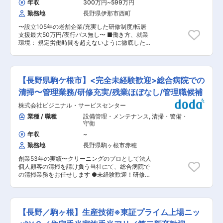
トメーション（FA）で高い技術力を誇り、国内ト
年収
300万円
~
599万円
られた加工業務のご経験を通じて、当社の調達部
ップ級メーカーとの取引実績が豊富。 ☆事例：
勤務地
長野県伊那市西町
門で活躍してみませんか？ ■組織について： ・
IoT対応のクリームハンダ印刷機の開発 └熟練者
調達部門（3名）に配属予定です。 ・調達業務に
の経験に頼っていた印刷工程の自動化に挑戦。世
〜設立105年の老舗企業/充実した研修制度/転居
関する知識はOJTベースで教育していきますの
界中をネットでつないで管理できるようなシステ
支援最大50万円/夜行バス無し〜 ■働き方、就業
で、ご安心ください。 ■当ポジションの魅力：
ムを開発しています。 ◇自社一貫生産体制を構築
環境： 規定労働時間を超えないように徹底した管
・基本的には定時の範囲内で業務をしております
し、オーダーメイド設計が8割以上を占めるた
理を行っております。 また、法定休日の管理も行
が、フレックスタイム制度を導入しており、働き
め、多様な技術に触れることができます。 ◇入社
っており、休みもしっかり取ることができます。
やすい環境を整えております。 ・加工技術の知見
直後の現場研修があり、業務内容の理解を深める
担当業務に応じて運転練習を実施していきます。
を活かしながら、バックオフィス業務へキャリア
ためのサポート体制が整っています。 ◇Web商談
研修やサポート体制が整っておりますので安全運
チェンジ可能です。 ・将来的には、外注戦略・原
【長野県駒ケ根市】<完全未経験歓迎>総合病院での
やフレックス制度など、働きやすい環境づくりに
転技術を比較的早くスキルアップする事が可能で
価改善を担う中核調達メンバーへ！ ・加工経験を
努めています。
す。バス運転士の年代割合20〜30代／15％、
清掃〜管理業務/研修充実/残業ほぼなし/管理職候補
活かし、調達判断の精度が上がるほど評価・年収
40〜50代／65％、60代／20％、平均勤続年数
に反映 ■当社について： ・1959年創業、コネク
株式会社ビジニナル・サービスセンター
14年 ■概要： 当社が運行する路線バス、高速バ
ターの自動組み立て機などをオーダーに応じて生
ス、貸切バスの運転業務全般をお任せします ■担
業種 / 職種
設備管理・メンテナンス
,
清掃・警備・
産する、FA機器メーカーです。 ・「お客様への
当業務： 日々の通勤や通学、お出かけにご利用頂
守衛
付加価値創造最大化」をめざし、開発から設計、
く路線・高速バス運転業務 (路線：伊那市内を中
加工、組立までを一貫生産で手掛けており、お客
年収
~
心とした路線を担当／高速：長野県外の運行も担
様の細かいオーダーにも 早いスピードで対応でき
勤務地
長野県駒ヶ根市赤穂
当頂きます) 観光や学校行事などにご利用頂く貸
るため、特注品に特化した事業展開をしていま
切・観光バス運転業務 (長野県外へのバス運行な
す。 ・これまで培ってきた技術力を磨き、新たな
創業53年の実績〜クリーニングのプロとして法人
ども担当頂きます) 営業所内の路線は全て担当頂
付加価値創造へのチャレンジにも取り組んでいま
個人顧客の清掃を請け負う当社にて、総合病院で
く予定です ■業務内容詳細： 路線バスから高速
す。 ・例えば、今年はIoT対応のクリームハンダ
の清掃業務をお任せします ●未経験歓迎！研修も
バスの運転業務を経て、経験などにより貸切・観
印刷機の開発により、熟練者の経験に頼っていた
しっかりあり安心してスタートできます ●長く取
光バス業務などへの配置換えがあります。就業場
印刷工程の自動化にも挑戦。世界中をネットでつ
引のある顧客多数◎安定就業できる環境です ●管
所は本社、駒ヶ根営業所、松川営業所など希望や
ないで管理できるようなシステムを開発していま
理職候補の募集です！現場で経験を積み、スキル
居住地を考慮して配属を決定する予定です。夜行
す。今後も新たなモノづくりの機械、ファクトリ
アップを目指してくださいね ■業務詳細：【変更
バスが無いので深夜勤務が無く、ワークライフバ
【長野／駒ヶ根】生産技術※東証プライム上場ニッ
ーオートメーションにイノベーションを起こして
の範囲：無】 昭和伊南総合病院（駒ケ根市）での
ランスに優れた勤務体系が可能です。 ■組織構
いきます。
清掃業務〜パート社員の管理業務をお任せしま