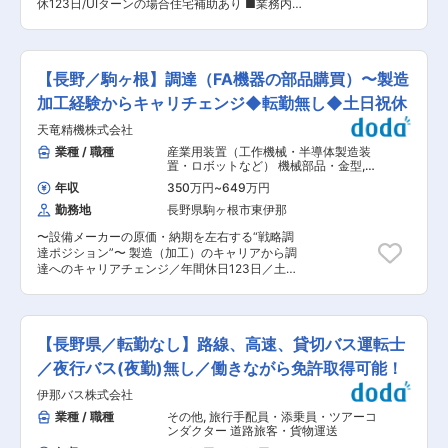
OJT形式で着実に実力をつけていただけます。 事
休123日/UIターンの場合住宅補助あり ■業務内
す。 ◇技能検定の取得を会社がサポート。当社で
業拡大に向け、東京の営業所も設置しています。
容： 様々な自動機を開発・設計・製造まで一貫生
培ったスキルを公的な機関の認証を得ることがで
＼働きやすさ、整っています／ ----------------
産している当社にて、【オーダーメイドのFA装置
き、社内外問わず活躍できる技術者として成長で
---------------- リモートワーク、フレックス制
の組立〜納品立ち上げまでの業務】をご担当いた
きる環境があります。 ◇一つの加工機だけをお任
度が整っています。 通院など事情に合わせて柔軟
だきます。 納品時のレベル出しなども行う、当社
せするのではなく、様々な加工機を使って加工を
【長野／駒ヶ根】調達（FA機器の部品購買）〜製造
にご利用いただけます。
にとって欠かせないポジションです。 ■業務の流
行うため、多面的なスキルを身に着けることがで
れ： ◇設計から上がってきた3D図面を見ながら
加工経験からキャリチェンジ◆転勤無し◆土日祝休
きます。 ■キャリアパス： 加工技術を身に着け
自動機の組立作業を行います。 ◇筐体の組立の
たのち、スペシャリストを目指す、もしくは設計
天竜精機株式会社
他、電気配線を行い、各ユニットを組上げていき
者へのキャリアチェンジも相談可能です。 ■組織
ます。 ◇装置を実際に動かす調整や、実際の製品
業種 / 職種
産業用装置（工作機械・半導体製造装
構成： 加工Gは、8名在籍しています。 ■当社の
を使った動作確認まで担当します。 ◇完成後は顧
置・ロボットなど） 機械部品・金型
,
魅力： ◇ファクトリーオートメーション（FA）
客先へ立ち上げ対応なども行っており、場合によ
購買・調達・バイヤー・MD SCM企
で高い技術力を誇り、国内トップ級メーカーとの
年収
350万円
~
649万円
画・物流企画・需要予測
ってはお客様の海外工場へ行く機会もあります。
取引実績が豊富。 ☆事例：IoT対応のクリームハ
勤務地
長野県駒ヶ根市東伊那
※建物の改変を伴う業務は含みません。 ■業務の
ンダ印刷機の開発 └熟練者の経験に頼っていた印
魅力： ◇量産品ではなく一品物製造のため、毎回
刷工程の自動化に挑戦。世界中をネットでつない
〜設備メーカーの原価・納期を左右する“戦略調
異なる製品に取り組む面白さがあります。 ◇技能
で管理できるようなシステムを開発しています。
達ポジション”〜 製造（加工）のキャリアから調
検定の取得を会社がサポート。当社で培ったスキ
◇自社一貫生産体制を構築し、オーダーメイド設
達へのキャリアチェンジ／年間休日123日／土日
ルを公的な機関の認証を得ることができ、社内外
計が8割以上を占めるため、多様な技術に触れる
祝休〜 ■概要： ・当社は「自動化技術」で、モ
問わず活躍できる技術者として成長できる環境が
ことができます。 ◇入社直後の現場研修があり、
ノづくりのお困りごとを解決する当社の調達部門
あります。 ◇自社一貫生産体制であり、装置の組
業務内容の理解を深めるためのサポート体制が整
での業務をお任せします。 ・主に、設備で使用す
み始めから、実際に動作するところまで立ち会う
っています。 ◇Web商談やフレックス制度など、
る加工品の調達をお任せいたします。 ・受注量増
ことができる仕事です。 ◇自動化技術を通じて社
【長野県／転勤なし】路線、高速、貸切バス運転士
働きやすい環境づくりに努めています。
加に伴う、体制強化のための採用です。 ■業務詳
会に貢献できるやりがいがあります。 ■キャリア
細： ・当社で設計・製造を行う自動化設備で使用
／夜行バス(夜勤)無し／働きながら免許取得可能！
パス： 組立のスキルが向上していけば、顧客先で
する加工部品を、社内加工部門で加工を行うか、
の調整など、より責任のある業務をご担当いただ
伊那バス株式会社
外注業者へ発注するかの選定。 ・常に取引先の情
きます。また、設計職などキャリアチェンジも相
報を取得し、QCDのバランスを意識した「攻め」
業種 / 職種
その他
,
旅行手配員・添乗員・ツアーコ
談できます。 ■組織構成： 組立は12名が在籍し
の調達をしていただきます。 ・当社経営を影で支
ンダクター 道路旅客・貨物運送
ています。 ■当社の魅力： ◇ファクトリーオー
える重要なポジションです。 ※あなたが培ってこ