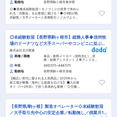
い、需要の安定した産業での勤務となります。 ■
光学製品営業（国内）
勤務地
長野県駒ヶ根市東伊那
立ちして業務を担当していただきます。 先輩社員
当社の魅力： 当社は、産業用ロボットをはじめ、
がマンツーマンで指導し、業務の基本から営業ス
様々な工作機械に利用される空気圧機器を開発す
◇◆業種未経験歓迎！モノづくりの世界で求めら
キルまで丁寧に教えますのでご安心下さい！ ＼
ることで、あらゆる産業の自動化・省力化を支え
れる「自動化」をお客様に届ける！◆◇8割が既
未経験でも安心！手厚い教育体制 ／ 資格取得の
ています。地球上のどこにいても無限に得られる
存顧客／大手メーカーと長期取引／ノルマより
支援制度が充実！当社の定める資格取得に要する
空気をエネルギーに変えて動力として利用する技
も“関係構築”と“課題解決”を重視 ■魅力ポイント
費用（テキスト代・講習会受験料、受講料、交通
術は、ほとんどの産業の生産・物流ラインで活用
- ファクトリーオートメーション（FA）で高い技
費など）は会社で費用負担し、資格取得者には賞
されています。また、働きやすい環境と高い定着
術力を誇り、国内トップメーカーとの取引実績が
与の際に手当を支給しています。 また主要な資格
率を誇り、安定した長期就業が可能です。 変更の
豊富 - 自社一貫生産体制を構築し、オーダーメイ
においては社内外にて、資格取得のための準備講
◎未経験歓迎【長野県駒ヶ根市】総務人事◆信州牧
範囲：会社の定める業務
ド設計が8割以上を占めるため、多様な技術に触
習がございますので未経験の方もご安心下さい！
れられる -入社直後の現場研修があり、業務内容
場のドーナツなど大手スーパーやコンビニに並ぶ商
事実、未経験で入社され活躍している方も多数在
の理解を深めるためのサポート体制が整っている
籍しています！ ■やりがい・魅力 〜仕事を通し
品を展開
株式会社北川製菓
- 福利厚生が充実しており、確定拠出年金、従業
て『この街の毎日に必要な1人に』を実感！〜 ・
員持ち株制度、表彰制度などがある - WEB商談や
業種 / 職種
食品・飲料メーカー（原料含む）
,
庶
生活関連総合商社として取り扱う製品はエネルギ
フレックス制度など、働きやすい環境づくりに努
務・総務アシスタント 人事アシスタン
ー・インフラ（LPガス・電気・ガス・太陽光発電
めている ■業務内容 -案件の8割以上がオーダー
ト
など）のほか、ライフサポート（住宅設備・リフ
年収
300万円
~
449万円
メイドの自動機の製造、販売を担当 -お困りごと
ォーム・保険・レジャー）まで多岐に渡ってお
勤務地
長野県駒ヶ根市赤穂
をヒアリングし、ソリューション提案を行う法人
り、担当エリアのお客様から頼られる存在です！
営業 ■社員インタビュー
・飛び込み営業や新規開拓はなく、すでに関係性
【幅広い世代に愛される人気商品／2025年から
https://recruit.tenryuseiki.co.jp/interview/ ■将来
のあるお客様への提案営業が中心。定期的な保安
新工場が稼働・海外にも販路を広げる】 ■入社後
的に期待する役割 -お客様の「困りごと」「人手
点検や集金業務を通じて信頼関係を構築していき
すぐ（1〜2年目）で担う具体的な業務： ◇労働
不足」「非効率」を解決するFA Total Solution
ます。 ■働く環境について ◎残業ほぼなし＆年間
安全・衛生関連 ・工場・事業所における労働安全
Companyを目指す -信頼される営業マンとして、
休日120日！仕事と家庭の両立可能！ ◎社員割引
衛生管理の実務補佐（安全点検、ヒヤリ・ハット
お客様から真っ先に相談される存在に -組織の成
でガソリン代がお得に！経済的にも嬉しい特典が
の集約、是正対応のフォロー等） ・労災防止に向
長を支え、リーダーとして組織を率いる人材に ■
あります。 ◎地域密着型の安定企業だからこそ、
けたルール・マニュアルの運用、社内周知 ・安全
組織状況 -現在、組織体制や事業方針で変革期を
【長野県/駒ヶ根】製造オペレーター◇未経験歓迎
長く腰を据えて働けます。 ◎充実した福利厚生制
衛生委員会の運営補助、議事録作成 ◇施設管理・
迎えています -お客様の声に耳を傾け、深い提案
度が整っており、退職金制度や賞与など、社員の
総務業務 ・建物・設備・備品の管理、修繕・メン
／大手取引先中心の安定企業／転勤無し／残業月15
ができる営業組織を目指して変革中 ■働く環境 -
生活をしっかりサポートします。 変更の範囲：会
テナンス対応 ・業者対応（清掃、点検、工事等）