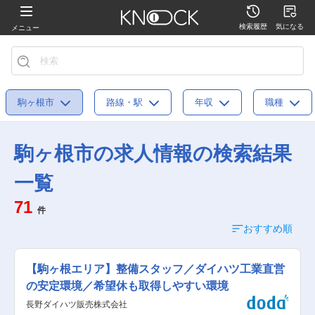
検索履歴
気になる
メニュー
駒ヶ根市
路線・駅
年収
職種
駒ヶ根市の求人情報の検索結果
一覧
71
件
おすすめ順
【駒ヶ根エリア】整備スタッフ／ダイハツ工業直営
の安定環境／希望休も取得しやすい環境
長野ダイハツ販売株式会社