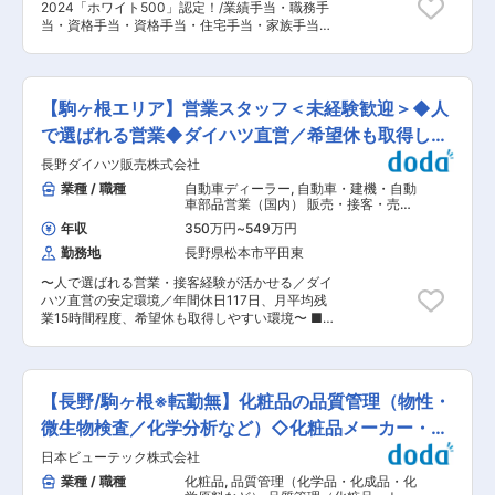
頂きます。その後、配属に合わせたプログラムや
2024「ホワイト500」認定！/業績手当・職務手
立のため、技術本部が資格取得に向けた勉強会を
必要な知識について研修を実施します。加えてニ
当・資格手当・資格手当・住宅手当・家族手当あ
開催し、予想問題の配布、添削等のサービスも行
ッパツグループ研修、取引先研修、社内研修など
り/「まちづくり」と「ものづくり」の総合企業】
っています。また、社員ひとりひとりが上司と相
教育制度が充実しております。 ■ポジションの魅
■業務概要： ・ダム制御関連を中心に、電気通信
談しながら目標管理シートを作成し、計画に従っ
力 ◎マリン業界は電動化や自動航行といった技術
工事の施工管理業務をお任せします。 ■業務詳
て学習を進めます。試験合格の際は、資格に応じ
革新が進展している段階にあり、新たな価値創出
細： ・施工計画の立案し ・協力業者への指示出
て報奨金を支給、毎月の手当も加算されるなど、
【駒ヶ根エリア】営業スタッフ＜未経験歓迎＞◆人
に直結する製品開発に携わることが可能です。ニ
し ・品質・コスト・工程・安全・環境の管理
努力に対してしっかり評価します。 ■製品力：
ッチ市場の特性上、裁量も大きく、企画力や発想
例）ダム制御関係：同社エンジニアリング事業部
で選ばれる営業◆ダイハツ直営／希望休も取得しや
同社の主力商品であるブレインマンションを筆頭
力を製品へ反映しやすい環境です。 変更の範囲：
で自社製作した制御盤の現場施工や保守管理を行
に、長野県全域から首都圏へと拠点網を広げ、更
すい環境
会社の定める業務
長野ダイハツ販売株式会社
います。 ■特徴・魅力： 【資格取得しやすい環
なる躍進を図っています。また従来のような受注
境】 ・資格取得しやすい環境を提供しています。
業種 / 職種
自動車ディーラー
,
自動車・建機・自動
請負型ではなく、自ら市場を開拓する知恵と力を
同社は、社員の日常業務と試験勉強の両立のた
車部品営業（国内） 販売・接客・売り
持った建設企業として独自の商品戦略を展開して
め、技術本部が資格取得に向けた勉強会を開催
場担当
います。 変更の範囲：会社の定める業務
年収
350万円
~
549万円
し、予想問題の配布、添削等のサービスも行って
勤務地
長野県松本市平田東
います。また、社員ひとりひとりが上司と相談し
ながら目標管理シートを作成し、計画に従って学
〜人で選ばれる営業・接客経験が活かせる／ダイ
習を進めます。試験合格の際は、資格に応じて報
ハツ直営の安定環境／年間休日117日、月平均残
奨金を支給、毎月の手当も加算されるなど、努力
業15時間程度、希望休も取得しやすい環境〜 ■業
に対してしっかり評価します。 【製品力】 同社
務内容 ・新車、中古車のご提案 ・ショールーム
では、常に最新の技術、設備を導入しています。
での接客対応 ・定期点検や車検のご案内 ・既存
コストダウン、スピードアップ、品質アップの為
顧客への電話連絡 ・自動車保険のご案内 既存の
には的確な投資を行います。 【成長環境】 ・会
お客様との関係づくりが中心となるため、販売・
社の成長を支えるのは社員一人ひとりの成長と考
【長野/駒ヶ根※転勤無】化粧品の品質管理（物性・
接客経験で培ったコミュニケーション力を活かし
えています。資格取得支援をはじめ、研修・教育
て活躍いただけます。 ★軽自動車中心だからこ
微生物検査／化学分析など）◇化粧品メーカー・正
環境が充実しています。早期に資格を取得する方
そ、幅広いお客様と関われます★ 当社のお客様
も多数。 職種ごとのキャリアプランも明確で、
社員
日本ビューテック株式会社
は、女性やファミリー層、初めて車を購入される
自分のライフステージを見据えたキャリアアップ
方など幅広い層が中心です。高級車やスポーツカ
業種 / 職種
化粧品
,
品質管理（化学品・化成品・化
が可能です。 【就業環境】 ・働く環境が感性を
ーを専門的に扱うディーラーとは異なり、専門知