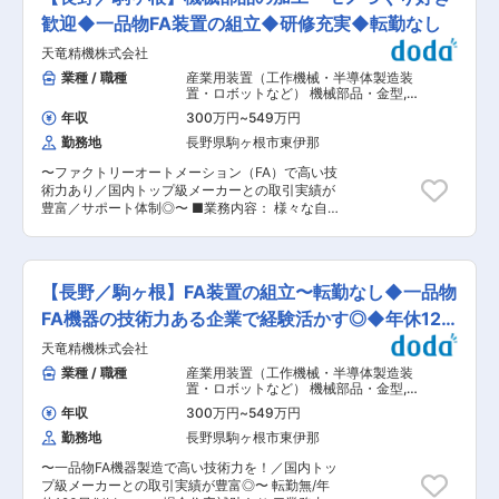
のお客様のご要望に合わせた設計をします。 〇ソ
導入。安定した事業基盤と成長性を兼ね備えた企
フトウェア設計エンジニア職 こだわりの自動機を
歓迎◆一品物FA装置の組立◆研修充実◆転勤なし
業です。 変更の範囲：会社の定める業務
動かし、最終的にお客様の手元に届けるやりがい
天竜精機株式会社
のあるお仕事です。 〇営業職 お客様のお悩みに
合わせた、製造業工場の「自動化」「省力化」を
業種 / 職種
産業用装置（工作機械・半導体製造装
提案します。 〇製造職（組立、加工） 図面を読
置・ロボットなど） 機械部品・金型
,
み、FA機器製造を行います。 ※仕事内容や職場環
工作機械・産業機械・ロボット 機械・
年収
300万円
~
549万円
金属加工
境を理解いただいた上で、最終的な配属職種を決
勤務地
長野県駒ヶ根市東伊那
定します。 ■社員インタビュー
https://recruit.tenryuseiki.co.jp/interview/ ＼組
〜ファクトリーオートメーション（FA）で高い技
織の魅力・組織構成／ ーーーーーーーーーーーー
術力あり／国内トップ級メーカーとの取引実績が
国内トップメーカーとの取引実績豊富。オーダー
豊富／サポート体制◎〜 ■業務内容： 様々な自動
メイド設計が8割以上を占め、自社一貫生産体制
機を開発・設計・製造まで一貫生産している当社
を構築しています。 お客様の生産活動の課題を
にて、オーダーメイドのFA装置に使われる機械部
「自動化」で解決するソリューション営業力を強
品の加工をご担当いただきます。また、一部当社
化、また「設計者同士で壁打ちを行い、『考え
とお付き合いのあるお客様からの加工依頼も担当
る』組織」として技術を磨いています。 オーダー
【長野／駒ヶ根】FA装置の組立〜転勤なし◆一品物
いただきます。 組立中の急ぎの加工にも対応等、
メイド自動機の上流工程から下流工程まで一貫し
当社にとって欠かせないポジションです。 ■業務
FA機器の技術力ある企業で経験活かす◎◆年休123
て行う企業様のため、スキルの幅を広げられま
の流れ： ◇FA装置の製造計画にそって、必要な
す。 50代60代の割合が多いですが、20代4人、
日
天竜精機株式会社
機械部品の加工を行います。 ◇加工する部品は、
30代5人、40代5人など、若手も積極育成中！ ＼
製造する設備ごとに作るため、量産品ではなく、
業種 / 職種
産業用装置（工作機械・半導体製造装
充実の研修制度／ ーーーーーーーーー 業界未経
一品物対応が多いです。 ◇基本的には、当社が請
置・ロボットなど） 機械部品・金型
,
験の方でも安心してスタートできます！ 最初の1
け負った自動化設備で使用される、機械部品の加
機械・金属加工 組立・その他製造職
か月間は部門のローテーションで機械の組み立て
年収
300万円
~
549万円
工がメインです。 ■ミッション： 今後は、当社
や設計を経験し、機械について理解を深めます。
勤務地
長野県駒ヶ根市東伊那
で製造する装置のための加工だけでなく、社外か
実務未経験からのエンジニア職の挑戦でも、操作
らの案件も受注し、業績拡大を見込んでいます。
手順や設計ルールを丁寧に指導します。 研修後
〜一品物FA機器製造で高い技術力を！／国内トッ
■業務の魅力： ◇量産品ではなく一品物製造のた
も、組織全体で教えあう風土がありますので、
プ級メーカーとの取引実績が豊富◎〜 転勤無/年
め、毎回異なる製品に取り組む面白さがありま