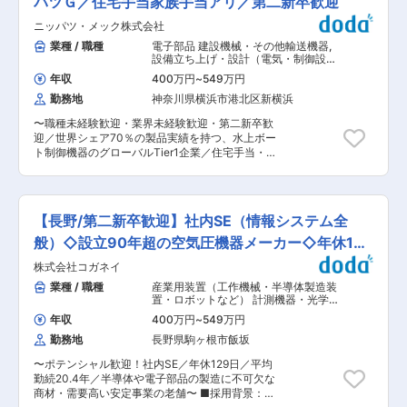
パツＧ／住宅手当家族手当アリ／第二新卒歓迎
成：80名の運転士が活躍中です ■今後の目標：
す。 清掃業務がはじめての方はまず清掃の実務か
コロナ明けの影響もあり、貸切バス（団体旅行/修
ニッパツ・メック株式会社
らスタート！徐々に管理業務を覚えて頂きます。
学旅行/社員旅行等）の需要が高まっております。
・予め決められたスケジュールに基づいて、院内
業種 / 職種
電子部品 建設機械・その他輸送機器
,
貸切バス事業に引き続き注力し。売上増加を目標
（共有部分、トイレ、診察室など院内全体）の清
設備立ち上げ・設計（電気・制御設
としていきます。 ■キャリアパス： 大型二種免
掃 ┗拭き掃除、掃き掃除、ゴミの収集など ・清
計） 電気設計（工作機械・装置・設
許取得（費用全額会社負担）→路線バス運転によ
年収
400万円
~
549万円
備・制御盤など）
掃部分のチェック ・シフト調整 ・病院との打ち
り運転技術向上→スキルに応じて貸切バスや高速
勤務地
神奈川県横浜市港北区新横浜
合わせ参加（月1回） ・業務統一化のための教育
バス運転担当へステップアップ(運転練習やコース
■入社後の流れ： 入社後清掃に関する外部研修
研修を実施します) ■評価制度： 勤務態度や運転
〜職種未経験歓迎・業界未経験歓迎・第二新卒歓
（東京にて1〜2日）を受講頂きます。 必要に応じ
技術が評価対象となります。 ■仕事の魅力： 通
迎／世界シェア70％の製品実績を持つ、水上ボー
て病院清掃の資格も取得頂きます。 実務について
勤や通学、日々の移動手段など地域の皆様への貢
ト制御機器のグローバルTier1企業／住宅手当・家
は、現場で既存メンバーより教育致します。 ■組
献度が非常に高い業務です。ご自身の業務が地域
族手当など福利厚生充実〜 ■企業概要 【ヤマ
織体制・募集背景： パート社員10〜15名 現状管
の皆さんの足として活用される事で地域貢献して
ハ・スズキ・ホンダなど主要メーカーと長年にわ
理者もパート社員（60代）のため、数年かけて管
いる充実感を味わって頂けます。
たる取引関係／水上モビリティ領域で世界トップ
理業務を引き継いでいただく予定です ■就業先に
クラスのシェアを有するメーカー】 ・同社は、マ
ついて： 当社と長期間取引のある昭和伊南総合病
【長野/第二新卒歓迎】社内SE（情報システム全
リンレジャーボート向け制御機器の開発・製造を
院にて勤務頂きます。 直行直帰のため、当社事務
行うTier1企業であり、自動車におけるハンドルや
般）◇設立90年超の空気圧機器メーカー◇年休129
所へ立ち寄る必要はありません。 3年後に建て替
ブレーキに相当する重要機能を担う製品を提供し
えを予定しているため、就業場所が変わる可能性
日
株式会社コガネイ
ています。 ・同社の製品は、海・河川・湖といっ
がございます。 現所在地：長野県駒ヶ根市赤穂
た世界各地の水域で広く使用されており、特に船
業種 / 職種
産業用装置（工作機械・半導体製造装
1019-2 ■当社・ポジションについて： 豊富な実
外機用メカニカルリモコン分野において高いグロ
置・ロボットなど） 計測機器・光学機
績から生まれたノウハウを生かし、ビル・マンシ
ーバルシェアを確立しています。コクピットに配
器・精密機器・分析機器
,
システム開
ョン・店舗・ホテル・工場・オフィスなどの様々
年収
400万円
~
549万円
発・運用（アプリ担当） システム構
置され、ユーザーが直接操作する中核部品として
な施設の清掃を行っております。当社には、全国
築・運用（インフラ担当）
勤務地
長野県駒ヶ根市飯坂
重要な役割を果たしています。 ・大手エンジンメ
ビルメンテナンス協会公認講師が在籍しており、
ーカー各社と長期にわたり安定した取引実績を有
定期的に社内講習会を開くことによって、質の高
〜ポテンシャル歓迎！社内SE／年休129日／平均
し、主力分野である機構制御装置において世界ト
い環境を作り上げております。 今回は病院での清
勤続20.4年／半導体や電子部品の製造に不可欠な
ップクラスのポジションを維持しています。 ■担
掃〜管理業務の募集ですが、現任者があと2,3年
商材・需要高い安定事業の老舗〜 ■採用背景：
当業務： 駒ケ根工場の製造設備に関わる業務をご
は在籍予定ですので、引継ぎ期間もしっかりあ