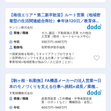
当社の重点施策であるDX推進と情報基盤の強化
担当いただきます。顧客が工場を訪問した時の対
り、未経験でもクリーニングのプロを目指すこと
のため、情報システム部門の体制強化が急務とな
応や、現場の方々・他部署とのコミュニケーショ
ができます。 また、働き方の面では17時定時で残
っています。若手・中堅層の強化を図り、安定し
ンも重要です。 ■業務詳細 新規製品の製造ライ
業もほぼなく、ご家庭との両立もしやすい環境で
た事業運営を目指しています。 ※後進育成前提
ン立ち上げ業務：工程設計及び改善・試作問題改
【南信エリア＊第二新卒歓迎】ルート営業（地域密
す。 変更の範囲：本文参照
の、ポテンシャル採用です※ ■職務概要： 情報シ
善、治具設計（外注もあり）、プロセス改善など
ステム部門において、システム開発・保守、ITイ
着型の生活関連総合商社）◆年休120日／教育体制
量産対応ができているラインに対しての改善活動
ンフラ運用等の業務を幅広く担当していただきま
業務、日々のトラブル対応など ※基本的には素養
◎
サンリン株式会社
す。 ヘルプデスクやインフラ管理、マスタメンテ
に応じて配属となりますが、検査機の仕様決めや
ナンスからスタートいただき、ご経験に応じてプ
業種 / 職種
ガス
,
建設・不動産個人営業 その他法
客先と設計など様々なフェーズを繰り返し量産対
ログラム開発もお任せします。将来的には、業務
人営業（既存・ルートセールス中心）
応を行うため、課を跨いで幅広い業務に従事して
効率化の提案やプロジェクト推進にも携わってい
いただく可能性もあります。 ■組織構成： ・12
年収
350万円
~
449万円
ただく予定です。 ■業務詳細： ・社内システム
名ほどの組織となっており、幅広い年代の社員が
勤務地
長野県伊那市福島
の開発・保守業務（Java、SQL、HTML） ・IT
活躍しています。 ■教育体制： ・工場研修では
インフラの運用保守（クラウド環境やオンプレ仮
受入から生産、出荷まで一連の業務を経験して頂
〜国家資格を取得してキャリアアップができる！
想環境の管理） ・ユーザーサポート業務 ・情報
きます。その後、配属に合わせたプログラムや必
／長野県のインフラを支える仕事／９つの幅広い
セキュリティ対策の実施及び運用 ■組織構成：
要な知識について研修を実施します。加えてニッ
事業領域×地域密着が強み◎／人と話すことが好
情報システム部は現在5名体制で、本社に3名、駒
パツグループ研修、取引先研修、社内研修など教
きな方歓迎！〜 ■職務内容 LPガスをご利用いた
ヶ根事業所に2名が所属しています。本社では販
育制度が充実しております。 ■ポジションの魅力
だいている既存のお客様を対象としたルート営業
売系システムや全社インフラを担当し、駒ヶ根で
◎マリン業界は電動化や自動航行といった技術革
として、定期的な保安点検・集金業務を通じて信
は生産管理・購買システムを担当しています。 ■
新が進展している段階にあり、新たな価値創出に
頼関係を構築し、お客様のお困りごとに合わせた
本ポジションの魅力： 社内SEとして幅広い業務
【駒ヶ根・転勤無】FA機器メーカーの法人営業〜日
直結する製品開発に携わることが可能です。ニッ
LPガス・石油類・電気・住宅設備機器・住宅リフ
経験を積むことができ、裁量を持って活躍できる
チ市場の特性上、裁量も大きく、企画力や発想力
ォームなどの提案営業をお任せします。 お客様と
本のモノづくりを支える仕事へ挑戦×成長／業種未
環境です。また、年間休日129日、残業平均月14
を製品へ反映しやすい環境です。 変更の範囲：会
積極的にコミュニケーションを図り、信頼関係を
時間、有休消化日数13.2日（2023年度実績）と
経験◎
社の定める業務
天竜精機株式会社
築くことが大切な仕事です！ ※飛び込みなどの新
働きやすい環境が整っています。さらに、平均勤
規開拓の営業ではありません。 ※いきなり無理な
業種 / 職種
産業用装置（工作機械・半導体製造装
続20.4年と高い定着率を誇り、安定的に長期就業
目標を設けません。 ■入社後の流れ ご入社後は
置・ロボットなど） 機械部品・金型
,
が可能です。半導体や電子部品などあらゆるモノ
配送業務や営業に補助的についていただき業務の
装置・工作機械・産業機械営業（国
づくりの現場に欠かせない「空気圧機器」を扱
年収
400万円
~
549万円
内） 精密機械・計測機器・分析機器・
流れを習得します。資格取得ができ次第、ひとり