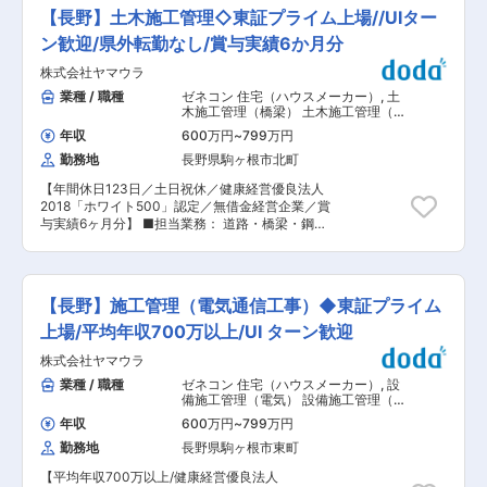
するメーカー】 ・同社は、マリンレジャーボート
かりリフレッシュしながら働くことができます。
【長野】土木施工管理◇東証プライム上場//UIター
向け制御機器の開発・製造を行うTier1企業であ
■入社時の自己負担が少ない環境です 整備業務に
り、自動車におけるハンドルやブレーキに相当す
ン歓迎/県外転勤なし/賞与実績6か月分
必要な工具やつなぎ、帽子などは会社が貸与しま
る重要機能を担う製品を提供しています。 ・同社
す。 入社時に高額な工具を自身で購入する必要は
株式会社ヤマウラ
の製品は、海・河川・湖といった世界各地の水域
ありません。 --------------中途入社された方の
で広く使用されており、特に船外機用メカニカル
業種 / 職種
ゼネコン 住宅（ハウスメーカー）
,
土
年収一例---------------- ※入社１年目は賞与が
リモコン分野において高いグローバルシェアを確
木施工管理（橋梁） 土木施工管理（上
満額支給されないため入社２年目年収を記載 ※推
立しています。コクピットに配置され、ユーザー
下水道）
定残業時間は20時間で計算 ※基本給は、ご年齢や
年収
600万円
~
799万円
が直接操作する中核部品として重要な役割を果た
ご経験に応じて決定いたします ・30歳 国家二
勤務地
長野県駒ヶ根市北町
しています。 ・大手エンジンメーカー各社と長期
級自動車整備士資格保有 基本給：223,700円 営
にわたり安定した取引実績を有し、主力分野であ
業手当：5,000円 入社２年目年収：4,163,510
【年間休日123日／土日祝休／健康経営優良法人
る機構制御装置において世界トップクラスのポジ
円 ・30歳 国家二級自動車整備士資格保有 基本
2018「ホワイト500」認定／無借金経営企業／賞
ションを維持しています。 ■担当業務： 駒ケ根
給：220,700円 営業手当：5,000円 入社２年
与実績6ヶ月分】 ■担当業務： 道路・橋梁・鋼構
工場の製造に関わる業務をご担当いただきます。
目年収：4,108,895円 -------------------------
造物・河川・下水道などの工事の施工管理(品質・
製造部門と生産技術部門が同部署となっているた
----------------------------------- 変更の範
安全・工程・原価の管理)を担当します。 ■施工
め、将来的に設備保全やメンテナンスなどにもキ
囲：会社の定める業務
計画の立案、協力業者への指示出し、品質・コス
ャリアチェンジできる環境です。 ■業務詳細 ・
ト・工程・安全・環境等の管理。 【スケール】土
小型レジャーボートやPWC（水上バイク）や、建
【長野】施工管理（電気通信工事）◆東証プライム
木は「Civil Engineering」の名の通り、生活のた
設機械・産業機械向けリモートコントロールシス
めの道路・橋梁・トンネル・空港、港湾施設等、
上場/平均年収700万以上/UI ターン歓迎
テムの製造をお任せいたします。世界トップクラ
「社会基盤づくりの担い手」。地球を相手に「も
スのシェアを持つ製品もあります。 ■扱う製品
株式会社ヤマウラ
のづくり」をする仕事です。【働く環境】現場代
・マリン向け電子・機械式リモートコントロール
理人の方々が管理業務に集中できるように、事務
業種 / 職種
ゼネコン 住宅（ハウスメーカー）
,
設
装置 ・コントロールケーブル ・電子制御アクチ
処理、測量などの分業化、各種ITツール導入によ
備施工管理（電気） 設備施工管理（通
ュエータ ・ステアリングシステム ・建設機械・
るDX推進なども積極的に投資しております。結
信設備／消防・防災設備）
産業機械向け操作制御機器 など ■組織構成： ・
年収
600万円
~
799万円
果として、残業時間も抑制し、働きやすい環境づ
12名ほどの組織となっており、幅広い年代の社員
勤務地
長野県駒ヶ根市東町
くりに努めています。 ■特徴・魅力： ・資格取
が活躍しています。 ■教育体制： ・工場研修で
得しやすい環境 資格取得しやすい環境を提供して
は受入から生産、出荷まで一連の業務を経験して
【平均年収700万以上/健康経営優良法人
います。同社は、社員の日常業務と試験勉強の両