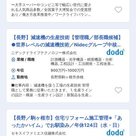
後は電気配線・制御設計・実機調整などをOJT形
分野にも注力しています。次世代を担う若手人材
〜大手スーパーやコンビニ等で幅広い世代に愛さ
式で習得します。 未経験でも、先輩社員がチーム
が「経営にも積極的に携わり、社員全員で常に時
れる人気商品多数／全国菓子大博覧会での受賞歴
でサポートするため安心して成長できる環境で
代の「見える化」をしています。 変更の範囲：会
あり／働き方改革推進中／ワークライフバランス
す。 ■働き方 ・フレックスタイム制度あり ・リ
社の定める業務
◎〜 ■業務内容： コンビニや大手スーパー、有名
モートワーク制度あり ・UIターン支援（社宅補助
テーマパークのお土産として全国で愛されるドー
あり） ■魅力 ◎オーダーメイド設備中心で毎回新
ナツ・半生菓子を手掛ける当社。 今回は、さらな
しい挑戦ができる ◎機械・電気・ソフトを横断し
る販路拡大に向けて、関西エリアを任せられる
て幅広い技術を習得できる ◎日本の製造業を支え
【長野】減速機の生産技術【管理職／部長職候補】
「即戦力の営業メンバー」を募集します。 ■具体
る省力化・自動化に貢献できる 「モノづくりが好
的には： 食品卸（問屋）や大手流通チェーン等へ
●世界レベルの減速機技術／Nidecグループ中核企
き」「自分が作ったものを動かしたい」 そんな想
のルート営業・新規営業をしていただきます。 ◇
いを持つ方を歓迎します。
業
ニデックドライブテクノロジー株式会社
新規既存割合：既存顧客対応がメイン（一部新規
営業あり） ◇顧客先：問屋さんがメイン ◇アポ
業種 / 職種
計測機器・光学機器・精密機器・分析
手法：訪問 ◇チーム構成：5、6名の全国の各エ
機器
,
工程設計・工法開発・工程改善・
リアを担当しているチーム ◇顧客エリア：関西
IE（機械・金属加工） 工程設計・工法
年収
900万円
~
1000万円
開発・工程改善・IE（組立・アッセン
（大阪府がメイン／社有車と駐車場費用は会社負
ブリ）
勤務地
長野県駒ヶ根市赤穂
担） ◇月1回程度、本社（長野県）への出張があ
ります。 ■入社後の業務割り振り等について：
■仕事内容： 減速機を扱う工場の生産技術 管理
入社日まで、または入社当日に簡単なオリエンテ
職として業務に従事いただきます。 1. 生産ライン
ーションを行いますが、その後はほぼOJTで先輩
の設計・構築 ・生産ライン設計：新製品を生産す
社員から業務を覚えていただきます。 どの部署で
る際や、既存ラインの能力を増強する際に、生産
もおおむね変わりはございません。資格取得や技
ライン全体のレイアウト設計。 ・設備選定と導
能講習など必要なことについては会社の補助が出
入: 減速機の部品（ギア、シャフト、ケーシング
ることもあります。 ■働き方： ・完全直行直帰
など）を加工するための旋盤、熱処理設備、組み
スタイル（在宅勤務ベース）となりますため、ご
【長野／駒ヶ根市】住宅リフォーム施工管理※「あ
立てロボットなどを選定し、導入計画を立てる。
自身でのスケジュール管理が求められます。 ・年
・工程設計: 部品の加工から組み立て、検査、梱
ったかハイム」でお馴染み／年休124日（水・日）
数回の土曜出社の日はありますが、基本的には土
包まで、各工程の作業内容や順序を最適化し、標
日がお休みです。 ・働き方改革にも積極的に取り
セキスイファミエス信越株式会社
準作業手順書の作成。 2. 生産プロセスの改善 ・
組み中で、残業時間も月平均10時間とワークライ