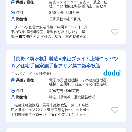
業種 / 職種
自動車ディーラー
,
自動車・航空・建
機・その他輸送機器 整備士（自動車・
建機・航空機など）
年収
350万円
~
549万円
勤務地
長野県松本市平田東
〜ダイハツ直営の安定環境／年間休日117日、月
平均残業15時間程度、希望休も取得しやすい環
境〜 ■業務内容 お客様の大切なお車の整備を通
して、安心・安全なカーライフを支える仕事で
す。入社後は先輩社員のサポートのもと、簡単な
作業からスタートし、少しずつ知識と技術を身に
つけていただきます。 【具体的には】 ・オイル
【長野／駒ヶ根】製造※東証プライム上場ニッパツ
交換・タイヤ交換・法定点検・車検・整備 ・故障
診断・部品交換・修理対応・お客様への整備内容
Ｇ／住宅手当家族手当アリ／第二新卒歓迎
説明 ■入社後の教育体制 当社では社員同士が教
ニッパツ・メック株式会社
え合い、学び合う風土が根付いています。 新人ス
タッフにはフレッシュマンコーチ（FC）がつき、
業種 / 職種
電子部品 建設機械・その他輸送機器
,
仕事の進め方や整備技術を丁寧にサポートしま
機械・金属加工 組立・その他製造職
す。 ■ダイハツ工業直営ディーラーならではの安
年収
400万円
~
549万円
定性 当社はダイハツ工業直営ディーラーです。メ
勤務地
神奈川県横浜市港北区新横浜
ーカー直営ならではの充実した教育体制や福利厚
生があり、安定した働き方が可能です。 ■整備士
〜職種未経験歓迎・業界未経験歓迎・第二新卒歓
が長く働ける環境づくりに力を入れています 年間
迎／世界シェア70％の製品実績を持つ、水上ボー
休日117日に加え、有給休暇も取得しやすい環境
ト制御機器のグローバルTier1企業／住宅手当・家
です。月曜日の定休日だけでなく、月2〜4日希望
族手当〜 ■企業概要 【ヤマハ・スズキ・ホンダ
休を取得することができるため家族との時間や趣
など主要メーカーと長年にわたる取引関係／水上
味の時間も大切にしながら働ける環境です。
モビリティ領域で世界トップクラスのシェアを有
GW・お盆・年末年始には長期休暇もあり、しっ