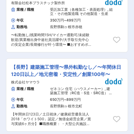
業務効率化のためWEB商談を導入 -フレックス制
時間
社の定める業務
有限会社松本プラスチック製作所
の窓口業務 ・社内行事・各種手続き等の総務業務
度など働きやすい環境づくりに努めています -年
全般 ◇人事業務 ・採用、入退社手続き、勤怠管
業種 / 職種
受託加工業（各種加工・表面処理）
,
組
間休日123日(土日祝) -完全週休2日制 -年末年
理、社会保険手続きの補助 ・従業員からの問い合
立・その他製造職 その他製造・生産
始、夏季休暇、GWの長期休みあり ■手厚い研
わせ対応 ※まずは実務を通じて会社や現場の理解
修、育成体制 -入社後、業務内容の理解を深める
年収
350万円
~
499万円
を深めていただきます。 ■独り立ち後（3〜5年
ため3か月程度の現場研修があります。 -現場で
勤務地
長野県駒ヶ根市赤穂
目）に担う具体的な業務： ◇労働安全・衛生管理
の設計、製造、部品仕分け等の業務を学び、営業
の企画・改善提案の主担当 ・安全教育の企画・実
に活かしていただけます。 -半年〜1年をかけて
〜転勤無し/残業時間15H/マイカー通勤可/未経験
施 ・リスクアセスメントの推進 ◇施設管理・総
OJT形式で一人立ちを目指します。 -トークスク
歓迎/異業種出身中途社員活躍中/大手取引先中心
務業務の全体管理 ・中長期の修繕計画立案、コス
リプトや提案資料等、積極的なノウハウ共有があ
の安定企業/長期修行が叶う環境〜 ■おすすめポ
ト管理 ◇人事制度・運用の改善提案 ・評価制
ります。 ■組織構成 - 9人：リーダー（本部長）1
イント！ ・残業時間月平均15時間以内！！ほとん
度・教育施策への関与 ◇部下・後輩の育成、業務
名、課長1名、係長2名、メンバー5名（東京勤務
どの社員が定時退社しています。 ・職種未経験/
マネジメント ◇経営層への報告・提案資料の作成
の方は現在1名） 変更の範囲：会社の定める業務
業種未経験から挑戦できる！ ・転勤無しで、キャ
将来的には、人事総務部門の管理職候補として、
リアプランや評価制度も整っているため腰を据え
部門全体を統括していただくことを期待していま
【長野】建築施工管理〜県外転勤なし／〜年間休日
て満足感高く働いていくことができます。 ■業務
す。 ■やりがい： ・従業員の安全・安心な職場
内容： マリンレジャーや日用品などのプラスチッ
120日以上／地元密着・安定性／創業100年〜
環境を守ることが、成果として実感できるます。
ク部品の成型を行う当社にて、製造オペレーター
・会社の「当たり前」を支える基盤業務を通じ
株式会社ヤマウラ
のポジションをお任せします。 専用の機械（射出
て、経営に近い立場で働けます。 ・決められた業
成形機）をして各種プラスチック製品を製造して
業種 / 職種
ゼネコン 住宅（ハウスメーカー）
,
建
務をこなすだけでなく、自ら考え、仕組みをつく
いただきます。 ■業務詳細： 専用機械（射出成
築施工管理（RC造・S造・SRC造） 建
り、改善していける裁量の大きさ ・成長途上の企
形機）を使用して、各種プラスチック製品を製造
築施工管理（木造）
業だからこそ、制度・ルールづくりに深く関われ
年収
650万円
~
899万円
していただきます。 ■具体的な業務内容： ・ク
ます。 ・将来的に管理職として、人と組織の成長
勤務地
長野県駒ヶ根市北町
レーンを使用して金型の交換取り付け作業 ・成形
に関われます。 ■配属先について： 20代1名／
機への各種供給材料の補給作業（台車を使用し一
30代1名／50代3名／60代2名 ■当社のこだわ
【年間休日123日／土日祝休／健康経営優良法人
日数回程度２５ｋｇの運搬があります） ・定期管
り： 当社では、おいしい商品を作るために品質の
2018「ホワイト500」認定／無借金経営企業／賞
理作業として成形条件チェック及び成形品の外観
よい原材料を厳選するとともに、衛生管理にもこ
与実績6ヶ月分】 ■職務概要： ・大型公共施設、
チェック作業 ・作業中カッター・ニッパーを使っ
だわりを持っています。 変更の範囲：当社業務全
医療福祉施設、工場、オフィスビル、マンショ
てのバリ取り、ゲートカットなど ■組織構成：
般
ン、住宅等様々な建築物件の施工管理をお任せし